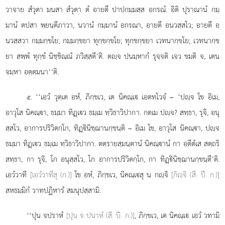
วาจาย สํวุตา มนสา สํวุตา ตํ อายตึ ปาปกมฺมสฺส อกรณํ. อิติ ปุราณานํ กมฺ
มานํ ตปสา พฺยนฺตีภาวา, นวานํ กมฺมานํ อกรณา, อายตึ อนวสฺสโว; อายตึ อ
นวสฺสวา กมฺมกฺขโย; กมฺมกฺขยา ทุกฺขกฺขโย; ทุกฺขกฺขยา เวทนากฺขโย; เวทนากฺข
ยา สพฺพํ ทุกฺขํ นิชฺชิณฺณํ ภวิสฺสตี’ติ. ตฺจ ปนมฺหากํ รุจฺจติ เจว ขมติ จ, เตน
จมฺหา อตฺตมนา’’ติ.
. ‘‘เอวํ วุตฺเต อหํ, ภิกฺขเว, เต นิคณฺเ เอตทโวจํ – ‘ปฺจ โข อิเม,
๕
อาวุโส นิคณฺา, ธมฺมา ทิฏฺเว ธมฺเม ทฺวิธาวิปากา. กตเม ปฺจ? สทฺธา, รุจิ, อนุ
สฺสโว, อาการปริวิตกฺโก, ทิฏฺินิชฺฌานกฺขนฺติ – อิเม โข, อาวุโส นิคณฺา, ปฺจ
ธมฺมา ทิฏฺเว ธมฺเม ทฺวิธาวิปากา. ตตฺรายสฺมนฺตานํ นิคณฺานํ กา อตีตํเส สตฺถริ
สทฺธา, กา รุจิ, โก อนุสฺสโว, โก อาการปริวิตกฺโก, กา ทิฏฺินิชฺฌานกฺขนฺตี’ติ.
เอวํวาที
[เอวํวาทีสุ (ก.)]
โข อหํ, ภิกฺขเว, นิคณฺเสุ น กฺจิ
[กิฺจิ (สี. ปี. ก.)]
สหธมฺมิกํ วาทปฏิหารํ สมนุปสฺสามิ.
‘‘ปุน จปราหํ
[ปุน จ ปนาหํ (สี. ปี. ก.)]
, ภิกฺขเว, เต นิคณฺเ เอวํ วทามิ