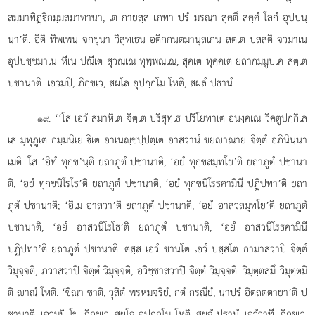
สมฺมาทิฏฺิกมฺมสมาทานา, เต กายสฺส เภทา ปรํ มรณา สุคตึ
สคฺคํ โลกํ อุปปนฺ
นา’ติ. อิติ ทิพฺเพน จกฺขุนา วิสุทฺเธน อติกฺกนฺตมานุสเกน สตฺเต ปสฺสติ จวมาเน
อุปปชฺชมาเน หีเน ปณีเต สุวณฺเณ ทุพฺพณฺเณ, สุคเต ทุคฺคเต ยถากมฺมูปเค สตฺเต
ปชานาติ. เอวมฺปิ, ภิกฺขเว, สผโล อุปกฺกโม โหติ, สผลํ ปธานํ.
. ‘‘โส
เอวํ สมาหิเต จิตฺเต ปริสุทฺเธ ปริโยทาเต อนงฺคเณ วิคตูปกฺกิเล
๑๙
เส มุทุภูเต กมฺมนิเย ิเต อาเนฺชปฺปตฺเต อาสวานํ ขยาณาย จิตฺตํ อภินินฺนา
เมติ. โส ‘อิทํ ทุกฺข’นฺติ ยถาภูตํ ปชานาติ, ‘อยํ ทุกฺขสมุทโย’ติ ยถาภูตํ ปชานา
ติ, ‘อยํ ทุกฺขนิโรโธ’ติ ยถาภูตํ ปชานาติ, ‘อยํ ทุกฺขนิโรธคามินี ปฏิปทา’ติ ยถา
ภูตํ ปชานาติ; ‘อิเม อาสวา’ติ ยถาภูตํ ปชานาติ, ‘อยํ อาสวสมุทโย’ติ ยถาภูตํ
ปชานาติ, ‘อยํ อาสวนิโรโธ’ติ ยถาภูตํ ปชานาติ, ‘อยํ อาสวนิโรธคามินี
ปฏิปทา’ติ ยถาภูตํ ปชานาติ. ตสฺส เอวํ ชานโต เอวํ ปสฺสโต กามาสวาปิ จิตฺตํ
วิมุจฺจติ, ภวาสวาปิ จิตฺตํ วิมุจฺจติ, อวิชฺชาสวาปิ จิตฺตํ วิมุจฺจติ. วิมุตฺตสฺมึ วิมุตฺตมิ
ติ าณํ โหติ. ‘ขีณา ชาติ, วุสิตํ พฺรหฺมจริยํ, กตํ กรณียํ, นาปรํ อิตฺถตฺตายา’ติ ป
ชานาติ. เอวมฺปิ โข, ภิกฺขเว, สผโล อุปกฺกโม โหติ, สผลํ ปธานํ. เอวํวาที, ภิกฺขเว,