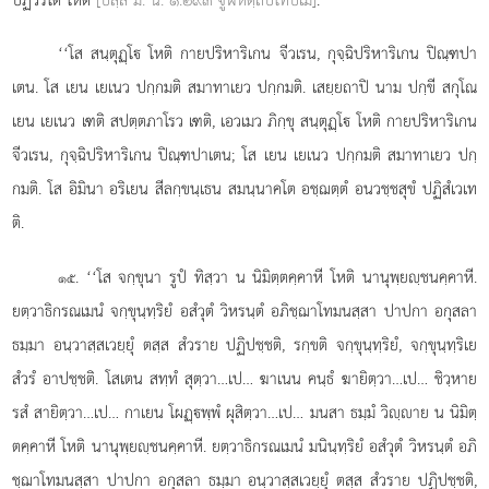
‘‘โส
สนฺตุฏฺโ โหติ กายปริหาริเกน จีวเรน, กุจฺฉิปริหาริเกน ปิณฺฑปา
เตน. โส เยน
เยเนว ปกฺกมติ สมาทาเยว ปกฺกมติ. เสยฺยถาปิ นาม ปกฺขี สกุโณ
เยน เยเนว เฑติ สปตฺตภาโรว เฑติ, เอวเมว ภิกฺขุ สนฺตุฏฺโ โหติ กายปริหาริเกน
จีวเรน, กุจฺฉิปริหาริเกน ปิณฺฑปาเตน; โส เยน เยเนว ปกฺกมติ สมาทาเยว ปกฺ
กมติ. โส อิมินา อริเยน สีลกฺขนฺเธน สมนฺนาคโต อชฺฌตฺตํ อนวชฺชสุขํ ปฏิสํเวเท
ติ.
. ‘‘โส จกฺขุนา รูปํ ทิสฺวา น นิมิตฺตคฺคาหี โหติ นานุพฺยฺชนคฺคาหี.
๑๕
ยตฺวาธิกรณเมนํ จกฺขุนฺทฺริยํ อสํวุตํ วิหรนฺตํ อภิชฺฌาโทมนสฺสา ปาปกา อกุสลา
ธมฺมา อนฺวาสฺสเวยฺยุํ ตสฺส สํวราย ปฏิปชฺชติ, รกฺขติ จกฺขุนฺทฺริยํ, จกฺขุนฺทฺริเย
สํวรํ อาปชฺชติ. โสเตน สทฺทํ สุตฺวา…เป… ฆาเนน คนฺธํ ฆายิตฺวา…เป… ชิวฺหาย
รสํ สายิตฺวา…เป… กาเยน โผฏฺพฺพํ ผุสิตฺวา…เป… มนสา ธมฺมํ วิฺาย น นิมิตฺ
ตคฺคาหี โหติ นานุพฺยฺชนคฺคาหี. ยตฺวาธิกรณเมนํ มนินฺทฺริยํ อสํวุตํ วิหรนฺตํ อภิ
ชฺฌาโทมนสฺสา ปาปกา อกุสลา ธมฺมา อนฺวาสฺสเวยฺยุํ ตสฺส สํวราย ปฏิปชฺชติ,