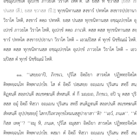
อชฺฌุเปกฺขโต อุเปกฺขํ ภาวยโต วิราโค โหตี’ติ. โส ยสฺส หิ ขฺวาสฺส
[ยสฺส โข
ปนสฺส (สี.), ยสฺส ขฺวาสฺส (ปี.)]
ทุกฺขนิทานสฺส สงฺขารํ ปทหโต สงฺขารปฺปธานา
วิราโค โหติ, สงฺขารํ ตตฺถ ปทหติ. ยสฺส ปนสฺส ทุกฺขนิทานสฺส อชฺฌุเปกฺขโต อุ
เปกฺขํ ภาวยโต วิราโค โหติ, อุเปกฺขํ ตตฺถ ภาเวติ. ตสฺส ตสฺส ทุกฺขนิทานสฺส สงฺ
ขารํ ปทหโต สงฺขารปฺปธานา วิราโค โหติ – เอวมฺปิสฺส ตํ ทุกฺขํ นิชฺชิณฺณํ โหติ.
ตสฺส ตสฺส ทุกฺขนิทานสฺส อชฺฌุเปกฺขโต อุเปกฺขํ ภาวยโต วิราโค โหติ – เอว
มฺปิสฺส ตํ ทุกฺขํ นิชฺชิณฺณํ โหติ.
. ‘‘เสยฺยถาปิ, ภิกฺขเว, ปุริโส อิตฺถิยา สารตฺโต ปฏิพทฺธจิตฺโต
๑๑
ติพฺพจฺฉนฺโท ติพฺพาเปกฺโข. โส ตํ อิตฺถึ ปสฺเสยฺย อฺเน ปุริเสน สทฺธึ สนฺ
ติฏฺนฺตึ สลฺลปนฺตึ สฺชคฺฆนฺตึ สํหสนฺตึ. ตํ กึ มฺถ, ภิกฺขเว, อปิ นุ ตสฺส ปุริ
สสฺส อมุํ อิตฺถึ ทิสฺวา อฺเน ปุริเสน สทฺธึ สนฺติฏฺนฺตึ สลฺลปนฺตึ สฺชคฺฆนฺตึ
สํหสนฺตึ อุปฺปชฺเชยฺยุํ
โสกปริเทวทุกฺขโทมนสฺสูปายาสา’’ติ? ‘‘เอวํ, ภนฺเต’’. ‘‘ตํ
กิสฺส เหตุ’’? ‘‘อมุ หิ, ภนฺเต, ปุริโส อมุสฺสา อิตฺถิยา สารตฺโต ปฏิพทฺธจิตฺโต
ติพฺพจฺฉนฺโท ติพฺพาเปกฺโข
. ตสฺมา ตํ อิตฺถึ ทิสฺวา อฺเน ปุริเสน สทฺธึ สนฺ