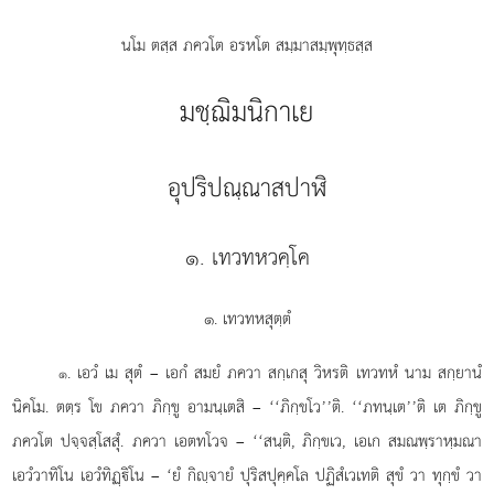
นโม ตสฺส ภควโต อรหโต สมฺมาสมฺพุทฺธสฺส
มชฺฌิมนิกาเย
อุปริปณฺณาสปาฬิ
๑. เทวทหวคฺโค
๑. เทวทหสุตฺตํ
. เอวํ
เม สุตํ – เอกํ สมยํ ภควา สกฺเกสุ วิหรติ เทวทหํ นาม สกฺยานํ
๑
นิคโม. ตตฺร โข ภควา ภิกฺขู อามนฺเตสิ – ‘‘ภิกฺขโว’’ติ. ‘‘ภทนฺเต’’ติ เต ภิกฺขู
ภควโต ปจฺจสฺโสสุํ. ภควา เอตทโวจ – ‘‘สนฺติ, ภิกฺขเว, เอเก สมณพฺราหฺมณา
เอวํวาทิโน เอวํทิฏฺิโน – ‘ยํ กิฺจายํ ปุริสปุคฺคโล ปฏิสํเวเทติ สุขํ วา ทุกฺขํ วา