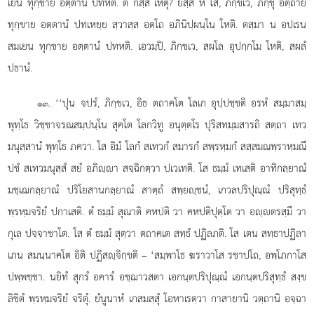
เยน ทุกฺขาย
อตฺตานํ ปทหติ. ตํ กิสฺส เหตุ? ยสฺส หิ โส, ภิกฺขเว, ภิกฺขุ อตฺถาย
ทุกฺขาย อตฺตานํ ปทเหยฺย สฺวาสฺส อตฺโถ อภินิปฺผนฺโน โหติ. ตสฺมา น อปเรน
สมเยน ทุกฺขาย อตฺตานํ ปทหติ. เอวมฺปิ, ภิกฺขเว, สผโล อุปกฺกโม โหติ, สผลํ
ปธานํ.
. ‘‘ปุน จปรํ, ภิกฺขเว, อิธ ตถาคโต โลเก อุปฺปชฺชติ อรหํ สมฺมาสมฺ
๑๓
พุทฺโธ วิชฺชาจรณสมฺปนฺโน สุคโต โลกวิทู อนุตฺตโร ปุริสทมฺมสารถิ สตฺถา เทว
มนุสฺสานํ พุทฺโธ ภควา. โส อิมํ โลกํ สเทวกํ สมารกํ สพฺรหฺมกํ สสฺสมณพฺราหฺมณึ
ปชํ สเทวมนุสฺสํ สยํ อภิฺา สจฺฉิกตฺวา ปเวเทติ. โส ธมฺมํ เทเสติ อาทิกลฺยาณํ
มชฺเฌกลฺยาณํ ปริโยสานกลฺยาณํ สาตฺถํ สพฺยฺชนํ, เกวลปริปุณฺณํ ปริสุทฺธํ
พฺรหฺมจริยํ ปกาเสติ. ตํ ธมฺมํ สุณาติ คหปติ วา คหปติปุตฺโต
วา อฺตรสฺมึ วา
กุเล ปจฺจาชาโต. โส ตํ ธมฺมํ สุตฺวา ตถาคเต สทฺธํ ปฏิลภติ. โส เตน สทฺธาปฏิลา
เภน สมนฺนาคโต อิติ ปฏิสฺจิกฺขติ – ‘สมฺพาโธ ฆราวาโส รชาปโถ, อพฺโภกาโส
ปพฺพชฺชา. นยิทํ สุกรํ อคารํ อชฺฌาวสตา เอกนฺตปริปุณฺณํ เอกนฺตปริสุทฺธํ สงฺข
ลิขิตํ พฺรหฺมจริยํ จริตุํ. ยํนูนาหํ เกสมสฺสุํ
โอหาเรตฺวา กาสายานิ วตฺถานิ อจฺฉา