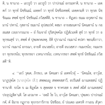
ติ, น ชานาถ – เอวรูปํ วา เอวรูปํ วา ปาปกมฺมํ อกรมฺหาติ, น ชานาถ – เอตฺ
ตกํ วา ทุกฺขํ นิชฺชิณฺณํ, เอตฺตกํ
วา ทุกฺขํ นิชฺชีเรตพฺพํ, เอตฺตกมฺหิ วา ทุกฺเข นิชฺ
ชิณฺเณ สพฺพํ ทุกฺขํ นิชฺชิณฺณํ ภวิสฺสตีติ, น ชานาถ – ทิฏฺเว ธมฺเม อกุสลานํ ธมฺ
มานํ ปหานํ, กุสลานํ ธมฺมานํ อุปสมฺปทํ; ตสฺมา อายสฺมนฺตานํ นิคณฺานํ น กลฺ
ลมสฺส เวยฺยากรณาย – ยํ กิฺจายํ ปุริสปุคฺคโล ปฏิสํเวเทติ สุขํ วา ทุกฺขํ วา อ
ทุกฺขมสุขํ วา, สพฺพํ ตํ ปุพฺเพกตเหตุ. อิติ ปุราณานํ กมฺมานํ ตปสา พฺยนฺตีภาวา,
นวานํ กมฺมานํ อกรณา, อายตึ อนวสฺสโว; อายตึ อนวสฺสวา กมฺมกฺขโย; กมฺมกฺข
ยา ทุกฺขกฺขโย; ทุกฺขกฺขยา เวทนากฺขโย; เวทนากฺขยา สพฺพํ ทุกฺขํ นิชฺชิณฺณํ ภวิสฺ
สตี’’ติ.
. ‘‘เอวํ
วุตฺเต, ภิกฺขเว, เต นิคณฺา มํ เอตทโวจุํ – ‘นิคณฺโ
, อาวุโส,
๔
นาฏปุตฺโต
[นาถปุตฺโต (สี.)]
สพฺพฺู สพฺพทสฺสาวี, อปริเสสํ าณทสฺสนํ ปฏิ
ชานาติ
. จรโต จ เม ติฏฺโต จ สุตฺตสฺส จ ชาครสฺส จ สตตํ สมิตํ าณทสฺสนํ
ปจฺจุปฏฺิต’นฺติ. โส เอวมาห – ‘อตฺถิ โข โว, อาวุโส นิคณฺา, ปุพฺเพว ปาปกมฺมํ
กตํ, ตํ อิมาย กฏุกาย ทุกฺกรการิกาย นิชฺชีเรถ, ยํ ปเนตฺถ เอตรหิ กาเยน สํวุตา