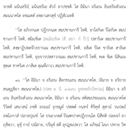
รกฺขติ มนินฺทฺริยํ, มนินฺทฺริเย สํวรํ อาปชฺชติ. โส อิมินา อริเยน อินฺทฺริยสํวเรน
สมนฺนาคโต อชฺฌตฺตํ อพฺยาเสกสุขํ ปฏิสํเวเทติ.
‘‘โส
อภิกฺกนฺเต ปฏิกฺกนฺเต สมฺปชานการี โหติ, อาโลกิเต วิโลกิเต สมฺป
ชานการี โหติ, สมิฺชิเต
[สมฺมิฺชิเต (สี. สฺยา. กํ. ปี.)]
ปสาริเต สมฺปชานการี
โหติ, สงฺฆาฏิปตฺตจีวรธารเณ สมฺปชานการี โหติ
, อสิเต ปีเต ขายิเต สายิเต
สมฺปชานการี โหติ, อุจฺจารปสฺสาวกมฺเม สมฺปชานการี โหติ, คเต ิเต นิสินฺเน
สุตฺเต ชาคริเต ภาสิเต ตุณฺหีภาเว สมฺปชานการี โหติ.
. ‘‘โส อิมินา จ อริเยน สีลกฺขนฺเธน สมนฺนาคโต, (อิมาย จ อริยาย
๑๖
สนฺตุฏฺิยา สมนฺนาคโต,)
[ปสฺส ม. นิ. ๑.๒๙๖ จูฬหตฺถิปโทปเม]
อิมินา จ อริ
เยน อินฺทฺริยสํวเรน สมนฺนาคโต, อิมินา จ อริเยน สติสมฺปชฺเน สมนฺนาคโต
วิวิตฺตํ เสนาสนํ ภชติ อรฺํ รุกฺขมูลํ ปพฺพตํ กนฺทรํ คิริคุหํ สุสานํ วนปตฺถํ
อพฺโภกาสํ ปลาลปุฺชํ. โส ปจฺฉาภตฺตํ ปิณฺฑปาตปฏิกฺกนฺโต นิสีทติ ปลฺลงฺกํ อา
ภุชิตฺวา, อุชุํ กายํ ปณิธาย, ปริมุขํ สตึ อุปฏฺเปตฺวา. โส อภิชฺฌํ โลเก ปหาย วิค