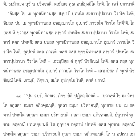
ติ, ธมฺมิกฺจ สุขํ น ปริจฺจชติ, ตสฺมิฺจ สุเข อนธิมุจฺฉิโต โหติ. โส เอวํ ปชานาติ
– ‘อิมสฺส โข เม ทุกฺขนิทานสฺส สงฺขารํ ปทหโต สงฺขารปฺปธานา วิราโค โหติ,
อิมสฺส ปน เม ทุกฺขนิทานสฺส อชฺฌุเปกฺขโต อุเปกฺขํ ภาวยโต วิราโค โหตี’ติ. โส
ยสฺส หิ ขฺวาสฺส ทุกฺขนิทานสฺส สงฺขารํ ปทหโต สงฺขารปฺปธานา วิราโค โหติ, สงฺ
ขารํ ตตฺถ ปทหติ; ยสฺส ปนสฺส ทุกฺขนิทานสฺส อชฺฌุเปกฺขโต อุเปกฺขํ ภาวยโต วิ
ราโค โหติ, อุเปกฺขํ ตตฺถ ภาเวติ. ตสฺส ตสฺส ทุกฺขนิทานสฺส สงฺขารํ ปทหโต
สงฺ
ขารปฺปธานา วิราโค โหติ – เอวมฺปิสฺส ตํ ทุกฺขํ นิชฺชิณฺณํ โหติ
. ตสฺส ตสฺส ทุกฺ
ขนิทานสฺส อชฺฌุเปกฺขโต อุเปกฺขํ ภาวยโต วิราโค โหติ – เอวมฺปิสฺส ตํ ทุกฺขํ นิชฺ
ชิณฺณํ โหติ. เอวมฺปิ, ภิกฺขเว, สผโล อุปกฺกโม โหติ, สผลํ ปธานํ.
. ‘‘ปุน จปรํ, ภิกฺขเว, ภิกฺขุ อิติ ปฏิสฺจิกฺขติ – ‘ยถาสุขํ โข เม วิหร
๑๒
โต อกุสลา ธมฺมา อภิวฑฺฒนฺติ, กุสลา ธมฺมา ปริหายนฺติ; ทุกฺขาย ปน เม อตฺ
ตานํ ปทหโต อกุสลา ธมฺมา ปริหายนฺติ, กุสลา ธมฺมา อภิวฑฺฒนฺติ. ยํนูนาหํ ทุกฺ
ขาย อตฺตานํ ปทเหยฺย’นฺติ. โส ทุกฺขาย อตฺตานํ ปทหติ. ตสฺส ทุกฺขาย อตฺตานํ
ปทหโต อกุสลา
ธมฺมา
ปริหายนฺติ กุสลา ธมฺมา อภิวฑฺฒนฺติ. โส น อปเรน สม