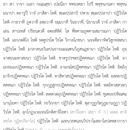
ยา สา วาจา เนลา กณฺณสุขา เปมนียา หทยงฺคมา โปรี พหุชนกนฺตา พหุชน
มนาปา ตถารูปึ วาจํ ภาสิตา โหติ. สมฺผปฺปลาปํ ปหาย สมฺผปฺปลาปา ปฏิวิรโต
โหติ กาลวาที ภูตวาที อตฺถวาที ธมฺมวาที วินยวาที, นิธานวตึ วาจํ ภาสิตา กา
เลน สาปเทสํ ปริยนฺตวตึ อตฺถสํหิตํ. โส พีชคามภูตคามสมารมฺภา ปฏิวิรโต
โหติ. เอกภตฺติโก โหติ รตฺตูปรโต วิรโต วิกาลโภชนา. นจฺจคีตวาทิตวิสูกทสฺสนา
ปฏิวิรโต โหติ. มาลาคนฺธวิเลปนธารณมณฺฑนวิภูสนฏฺานา
ปฏิวิรโต โหติ. อุจฺ
จาสยนมหาสยนา ปฏิวิรโต โหติ. ชาตรูปรชตปฏิคฺคหณา ปฏิวิรโต โหติ. อา
มกธฺปฏิคฺคหณา ปฏิวิรโต โหติ. อามกมํสปฏิคฺคหณา ปฏิวิรโต โหติ. อิตฺถิกุ
มาริกปฏิคฺคหณา ปฏิวิรโต โหติ. ทาสิทาสปฏิคฺคหณา ปฏิวิรโต โหติ. อเชฬกปฏิ
คฺคหณา ปฏิวิรโต โหติ. กุกฺกุฏสูกรปฏิคฺคหณา ปฏิวิรโต โหติ. หตฺถิควสฺสวฬว
ปฏิคฺคหณา ปฏิวิรโต โหติ. เขตฺตวตฺถุปฏิคฺคหณา ปฏิวิรโต โหติ. ทูเตยฺยปหิณคม
นานุโยคา ปฏิวิรโต โหติ. กยวิกฺกยา ปฏิวิรโต โหติ. ตุลากูฏกํสกูฏมานกูฏา ปฏิ
วิรโต โหติ. อุกฺโกฏนวฺจนนิกติสาจิโยคา
[สาวิโยคา (สฺยา. กํ. ก.) เอตฺถ สาจิ
สทฺโท กุฏิลปริยาโย]
ปฏิวิรโต โหติ. เฉทนวธพนฺธนวิปราโมสอาโลปสหสาการา
ปฏิวิรโต โหติ
[ปสฺส ม. นิ. ๑.๒๙๓ จูฬหตฺถิปโทปเม]
.