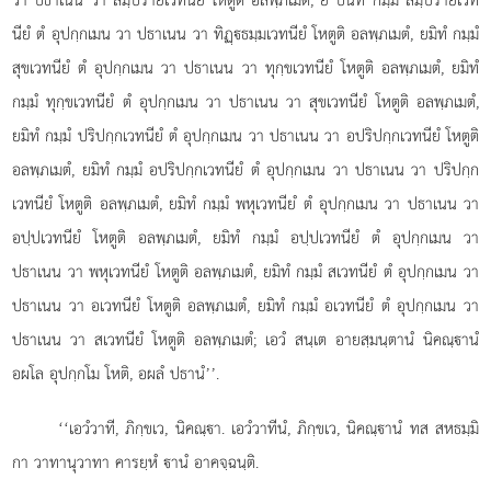
นียํ ตํ อุปกฺกเมน วา ปธาเนน วา ทิฏฺธมฺมเวทนียํ โหตูติ อลพฺภเมตํ, ยมิทํ กมฺมํ
สุขเวทนียํ ตํ
อุปกฺกเมน วา ปธาเนน วา ทุกฺขเวทนียํ โหตูติ อลพฺภเมตํ, ยมิทํ
กมฺมํ ทุกฺขเวทนียํ
ตํ อุปกฺกเมน วา ปธาเนน วา สุขเวทนียํ โหตูติ อลพฺภเมตํ,
ยมิทํ กมฺมํ ปริปกฺกเวทนียํ ตํ อุปกฺกเมน วา ปธาเนน วา อปริปกฺกเวทนียํ โหตูติ
อลพฺภเมตํ, ยมิทํ กมฺมํ อปริปกฺกเวทนียํ ตํ อุปกฺกเมน วา ปธาเนน วา ปริปกฺก
เวทนียํ โหตูติ อลพฺภเมตํ, ยมิทํ กมฺมํ พหุเวทนียํ ตํ อุปกฺกเมน วา ปธาเนน วา
อปฺปเวทนียํ โหตูติ อลพฺภเมตํ, ยมิทํ กมฺมํ อปฺปเวทนียํ ตํ อุปกฺกเมน วา
ปธาเนน วา พหุเวทนียํ โหตูติ อลพฺภเมตํ, ยมิทํ กมฺมํ สเวทนียํ ตํ อุปกฺกเมน วา
ปธาเนน วา
อเวทนียํ โหตูติ อลพฺภเมตํ, ยมิทํ กมฺมํ อเวทนียํ ตํ อุปกฺกเมน วา
ปธาเนน วา สเวทนียํ โหตูติ อลพฺภเมตํ; เอวํ สนฺเต อายสฺมนฺตานํ นิคณฺานํ
อผโล อุปกฺกโม
โหติ, อผลํ ปธานํ’’.
‘‘เอวํวาที, ภิกฺขเว, นิคณฺา. เอวํวาทีนํ, ภิกฺขเว, นิคณฺานํ ทส สหธมฺมิ
กา วาทานุวาทา คารยฺหํ านํ อาคจฺฉนฺติ.