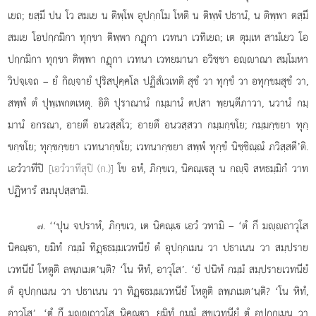
เยถ; ยสฺมึ ปน โว สมเย น ติพฺโพ อุปกฺกโม โหติ น ติพฺพํ ปธานํ, น ติพฺพา ตสฺมึ
สมเย โอปกฺกมิกา ทุกฺขา ติพฺพา กฏุกา เวทนา เวทิเยถ; เต ตุมฺเห สามํเยว โอ
ปกฺกมิกา ทุกฺขา
ติพฺพา กฏุกา เวทนา เวทยมานา อวิชฺชา อฺาณา สมฺโมหา
วิปจฺเจถ
– ยํ กิฺจายํ ปุริสปุคฺคโล ปฏิสํเวเทติ สุขํ วา ทุกฺขํ วา อทุกฺขมสุขํ วา,
สพฺพํ ตํ ปุพฺเพกตเหตุ. อิติ ปุราณานํ กมฺมานํ
ตปสา พฺยนฺตีภาวา, นวานํ กมฺ
มานํ อกรณา, อายตึ อนวสฺสโว; อายตึ อนวสฺสวา กมฺมกฺขโย; กมฺมกฺขยา ทุกฺ
ขกฺขโย; ทุกฺขกฺขยา เวทนากฺขโย
; เวทนากฺขยา สพฺพํ ทุกฺขํ นิชฺชิณฺณํ ภวิสฺสตี’ติ.
เอวํวาทีปิ
[เอวํวาทีสุปิ (ก.)]
โข อหํ, ภิกฺขเว, นิคณฺเสุ น กฺจิ สหธมฺมิกํ วาท
ปฏิหารํ สมนุปสฺสามิ.
. ‘‘ปุน จปราหํ, ภิกฺขเว, เต นิคณฺเ เอวํ วทามิ – ‘ตํ กึ มฺถาวุโส
๗
นิคณฺา, ยมิทํ กมฺมํ ทิฏฺธมฺมเวทนียํ ตํ อุปกฺกเมน วา ปธาเนน วา สมฺปราย
เวทนียํ โหตูติ ลพฺภเมต’นฺติ? ‘โน หิทํ, อาวุโส’. ‘ยํ ปนิทํ กมฺมํ สมฺปรายเวทนียํ
ตํ อุปกฺกเมน วา ปธาเนน วา ทิฏฺธมฺมเวทนียํ โหตูติ ลพฺภเมต’นฺติ? ‘โน หิทํ,
อาวุโส’. ‘ตํ กึ มฺถาวุโส นิคณฺา, ยมิทํ กมฺมํ สุขเวทนียํ ตํ อุปกฺกเมน วา