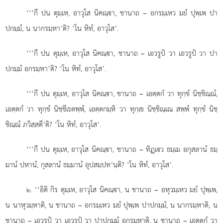
‘‘‘กึ ปน ตุมฺเห, อาวุโส นิคณฺา, ชานาถ – อกรมฺเหว มยํ ปุพฺเพ ปา
ปกมฺมํ, น นากรมฺหา’ติ? ‘โน หิทํ, อาวุโส’.
‘‘‘กึ ปน ตุมฺเห, อาวุโส นิคณฺา, ชานาถ – เอวรูปํ วา เอวรูปํ วา ปา
ปกมฺมํ อกรมฺหา’ติ? ‘โน หิทํ, อาวุโส’.
‘‘‘กึ ปน ตุมฺเห, อาวุโส นิคณฺา, ชานาถ – เอตฺตกํ วา ทุกฺขํ นิชฺชิณฺณํ,
เอตฺตกํ วา ทุกฺขํ นิชฺชีเรตพฺพํ, เอตฺตกมฺหิ วา ทุกฺเข นิชฺชิณฺเณ สพฺพํ ทุกฺขํ นิชฺ
ชิณฺณํ ภวิสฺสตี’ติ? ‘โน
หิทํ, อาวุโส’.
‘‘‘กึ ปน ตุมฺเห, อาวุโส นิคณฺา, ชานาถ – ทิฏฺเว ธมฺเม อกุสลานํ ธมฺ
มานํ ปหานํ, กุสลานํ ธมฺมานํ อุปสมฺปท’นฺติ? ‘โน หิทํ, อาวุโส’.
. ‘‘อิติ กิร ตุมฺเห, อาวุโส นิคณฺา, น ชานาถ – อหุวมฺเหว มยํ
ปุพฺเพ,
๒
น นาหุวมฺหาติ
, น ชานาถ – อกรมฺเหว มยํ ปุพฺเพ ปาปกมฺมํ, น นากรมฺหาติ, น
ชานาถ – เอวรูปํ วา เอวรูปํ วา ปาปกมฺมํ อกรมฺหาติ, น ชานาถ – เอตฺตกํ วา