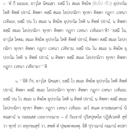
– ‘ตํ กึ มฺถ, อาวุโส นิคณฺา. ยสฺมึ โว สมเย ติพฺโพ
[ติปฺโป (ปี.)]
อุปกฺกโม
โหติ
ติพฺพํ ปธานํ, ติพฺพา ตสฺมึ สมเย โอปกฺกมิกา ทุกฺขา ติพฺพา กฏุกา เวทนา
เวทิเยถ; ยสฺมึ ปน โว สมเย น ติพฺโพ อุปกฺกโม
โหติ น ติพฺพํ ปธานํ, น ติพฺพา
ตสฺมึ สมเย โอปกฺกมิกา ทุกฺขา ติพฺพา กฏุกา เวทนา เวทิเยถา’ติ? ‘ยสฺมึ โน,
อาวุโส โคตม, สมเย ติพฺโพ อุปกฺกโม โหติ ติพฺพํ ปธานํ, ติพฺพา ตสฺมึ สมเย โอปกฺ
กมิกา ทุกฺขา ติพฺพา กฏุกา เวทนา เวทิยาม; ยสฺมึ ปน โน สมเย
น ติพฺโพ อุ
ปกฺกโม โหติ น ติพฺพํ ปธานํ, น ติพฺพา ตสฺมึ สมเย โอปกฺกมิกา ทุกฺขา ติพฺพา
กฏุกา เวทนา เวทิยามา’’’ติ.
. ‘‘อิติ
กิร, อาวุโส นิคณฺา, ยสฺมึ โว สมเย ติพฺโพ อุปกฺกโม โหติ ติพฺพํ
๖
ปธานํ, ติพฺพา ตสฺมึ สมเย โอปกฺกมิกา ทุกฺขา ติพฺพา กฏุกา เวทนา เวทิเยถ;
ยสฺมึ ปน โว สมเย น ติพฺโพ อุปกฺกโม โหติ น ติพฺพํ ปธานํ, น ติพฺพา ตสฺมึ สมเย
โอปกฺกมิกา ทุกฺขา ติพฺพา กฏุกา เวทนา เวทิเยถ. เอวํ สนฺเต อายสฺมนฺตานํ นิ
คณฺานํ น กลฺลมสฺส เวยฺยากรณาย – ยํ กิฺจายํ ปุริสปุคฺคโล ปฏิสํเวเทติ สุขํ
วา ทุกฺขํ วา อทุกฺขมสุขํ วา, สพฺพํ ตํ ปุพฺเพกตเหตุ. อิติ ปุราณานํ กมฺมานํ ตปสา