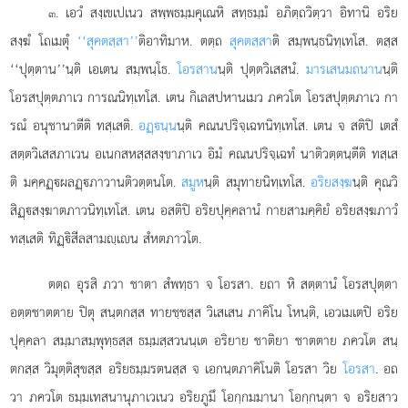
. เอวํ สงฺเขเปเนว สพฺพธมฺมคุเณหิ สทฺธมฺมํ อภิตฺถวิตฺวา อิทานิ อริย
๓
สงฺฆํ โถเมตุํ
‘‘สุคตสฺสา’’
ติอาทิมาห. ตตฺถ
สุคตสฺสา
ติ สมฺพนฺธนิทฺเทโส
. ตสฺส
‘‘ปุตฺตาน’’นฺติ เอเตน สมฺพนฺโธ
.
โอรสาน
นฺติ ปุตฺตวิเสสนํ.
มารเสนมถนาน
นฺติ
โอรสปุตฺตภาเว การณนิทฺเทโส. เตน กิเลสปหานเมว ภควโต โอรสปุตฺตภาเว กา
รณํ อนุชานาตีติ ทสฺเสติ.
อฏฺนฺน
นฺติ คณนปริจฺเฉทนิทฺเทโส. เตน จ สติปิ เตสํ
สตฺตวิเสสภาเวน อเนกสหสฺสสงฺขาภาเว อิมํ คณนปริจฺเฉทํ นาติวตฺตนฺตีติ ทสฺเส
ติ มคฺคฏฺผลฏฺภาวานติวตฺตนโต.
สมูห
นฺติ สมุทายนิทฺเทโส.
อริยสงฺฆ
นฺติ คุณวิ
สิฏฺสงฺฆาตภาวนิทฺเทโส. เตน อสติปิ อริยปุคฺคลานํ กายสามคฺคิยํ อริยสงฺฆภาวํ
ทสฺเสติ ทิฏฺิสีลสามฺเน สํหตภาวโต.
ตตฺถ อุรสิ ภวา ชาตา สํพทฺธา จ โอรสา. ยถา หิ สตฺตานํ โอรสปุตฺตา
อตฺตชาตตาย ปิตุ สนฺตกสฺส ทายชฺชสฺส วิเสเสน ภาคิโน โหนฺติ, เอวเมเตปิ อริย
ปุคฺคลา สมฺมาสมฺพุทฺธสฺส ธมฺมสฺสวนนฺเต อริยาย ชาติยา ชาตตาย ภควโต สนฺ
ตกสฺส วิมุตฺติสุขสฺส อริยธมฺมรตนสฺส จ เอกนฺตภาคิโนติ โอรสา วิย
โอรสา
. อถ
วา ภควโต ธมฺมเทสนานุภาเวเนว อริยภูมึ โอกฺกมมานา โอกฺกนฺตา จ อริยสาว