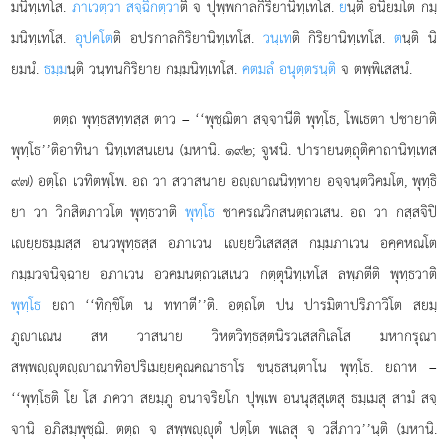
มนิทฺเทโส.
ภาเวตฺวา สจฺฉิกตฺวา
ติ
จ ปุพฺพกาลกิริยานิทฺเทโส.
ย
นฺติ อนิยมโต กมฺ
มนิทฺเทโส.
อุปคโต
ติ อปรกาลกิริยานิทฺเทโส.
วนฺเท
ติ กิริยานิทฺเทโส.
ต
นฺติ นิ
ยมนํ.
ธมฺม
นฺติ วนฺทนกิริยาย กมฺมนิทฺเทโส.
คตมลํ อนุตฺตรนฺติ
จ ตพฺพิเสสนํ.
ตตฺถ พุทฺธสทฺทสฺส ตาว – ‘‘พุชฺฌิตา สจฺจานีติ พุทฺโธ, โพเธตา ปชายาติ
พุทฺโธ’’ติอาทินา นิทฺเทสนเยน (มหานิ. ๑๙๒; จูฬนิ. ปารายนตฺถุติคาถานิทฺเทส
๙๗) อตฺโถ เวทิตพฺโพ. อถ วา สวาสนาย อฺาณนิทฺทาย อจฺจนฺตวิคมโต, พุทฺธิ
ยา วา วิกสิตภาวโต พุทฺธวาติ
พุทฺโธ
ชาครณวิกสนตฺถวเสน. อถ วา กสฺสจิปิ
เยฺยธมฺมสฺส อนวพุทฺธสฺส อภาเวน เยฺยวิเสสสฺส กมฺมภาเวน
อคฺคหณโต
กมฺมวจนิจฺฉาย อภาเวน อวคมนตฺถวเสเนว กตฺตุนิทฺเทโส ลพฺภตีติ พุทฺธวาติ
พุทฺโธ
ยถา ‘‘ทิกฺขิโต น ททาตี’’ติ. อตฺถโต ปน ปารมิตาปริภาวิโต สยมฺ
ภูาเณน สห วาสนาย วิหตวิทฺธสฺตนิรวเสสกิเลโส มหากรุณา
สพฺพฺุตฺาณาทิอปริเมยฺยคุณคณาธาโร ขนฺธสนฺตาโน พุทฺโธ. ยถาห –
‘‘พุทฺโธติ โย โส ภควา สยมฺภู อนาจริยโก ปุพฺเพ อนนุสฺสุเตสุ ธมฺเมสุ สามํ สจฺ
จานิ อภิสมฺพุชฺฌิ. ตตฺถ จ สพฺพฺุตํ ปตฺโต พเลสุ จ วสีภาว’’นฺติ (มหานิ.