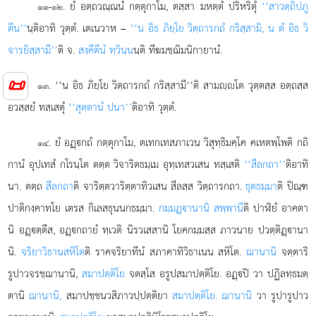
. ยํ อตฺถวณฺณนํ กตฺตุกาโม, ตสฺสา มหตฺตํ ปริหริตุํ
‘‘สาวตฺถิปภู
๑๑-๑๒
ตีน’’
นฺติอาทิ วุตฺตํ. เตเนวาห –
‘‘น อิธ ภิยฺโย วิตฺถารกถํ
กริสฺสามิ, น ตํ อิธ วิ
จารยิสฺสามี’’
ติ จ.
สงฺคีตีนํ ทฺวินฺน
นฺติ ทีฆมชฺฌิมนิกายานํ.
📜
. ‘‘น อิธ ภิยฺโย วิตฺถารกถํ กริสฺสามี’’ติ สามฺโต วุตฺตสฺส อตฺถสฺส
๑๓
อวสฺสยํ ทสฺเสตุํ
‘‘สุตฺตานํ ปนา’’
ติอาทิ วุตฺตํ.
. ยํ อฏฺกถํ กตฺตุกาโม, ตเทกเทสภาเวน วิสุทฺธิมคฺโค คเหตพฺโพติ กถิ
๑๔
กานํ อุปเทสํ กโรนฺโต ตตฺต วิจาริตธมฺเม อุทฺเทสวเสน ทสฺเสติ
‘‘สีลกถา’’
ติอาทิ
นา. ตตฺถ
สีลกถา
ติ จาริตฺตวาริตฺตาทิวเสน สีลสฺส วิตฺถารกถา.
ธุตธมฺมา
ติ ปิณฺฑ
ปาติกงฺคาทโย เตรส กิเลสธุนนกธมฺมา.
กมฺมฏฺานานิ สพฺพานี
ติ ปาฬิยํ อาคตา
นิ อฏฺตฺตึส, อฏฺกถายํ ทฺเวติ นิรวเสสานิ โยคกมฺมสฺส ภาวนาย ปวตฺติฏฺานา
นิ.
จริยาวิธานสหิโต
ติ ราคจริยาทีนํ สภาคาทิวิธาเนน สหิโต.
ฌานานิ
จตฺตาริ
รูปาวจรชฺฌานานิ,
สมาปตฺติโย
จตสฺโส อรูปสมาปตฺติโย. อฏฺปิ วา ปฏิลทฺธมตฺ
ตานิ
ฌานานิ,
สมาปชฺชนวสิภาวปฺปตฺติยา
สมาปตฺติโย. ฌานานิ
วา รูปารูปาว