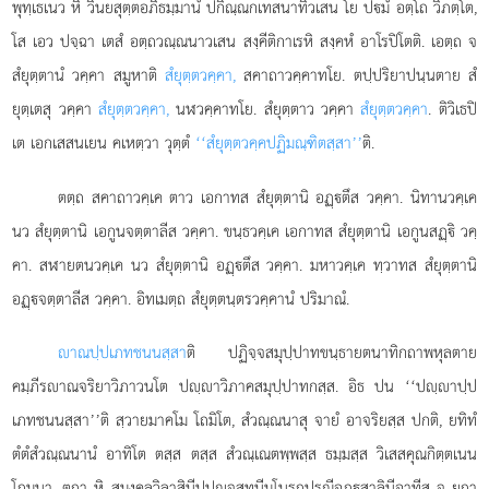
พุทฺเธเนว หิ วินยสุตฺตอภิธมฺมานํ ปกิณฺณกเทสนาทิวเสน โย ปมํ อตฺโถ วิภตฺโต,
โส เอว ปจฺฉา เตสํ อตฺถวณฺณนาวเสน สงฺคีติกาเรหิ สงฺคหํ อาโรปิโตติ. เอตฺถ จ
สํยุตฺตานํ วคฺคา สมูหาติ
สํยุตฺตวคฺคา,
สคาถาวคฺคาทโย. ตปฺปริยาปนฺนตาย สํ
ยุตฺเตสุ วคฺคา
สํยุตฺตวคฺคา,
นฬวคฺคาทโย. สํยุตฺตาว วคฺคา
สํยุตฺตวคฺคา
. ติวิเธปิ
เต เอกเสสนเยน คเหตฺวา วุตฺตํ
‘‘สํยุตฺตวคฺคปฏิมณฺฑิตสฺสา’’
ติ.
ตตฺถ สคาถาวคฺเค ตาว เอกาทส สํยุตฺตานิ อฏฺตึส วคฺคา. นิทานวคฺเค
นว สํยุตฺตานิ เอกูนจตฺตาลีส วคฺคา. ขนฺธวคฺเค เอกาทส สํยุตฺตานิ
เอกูนสฏฺิ วคฺ
คา. สฬายตนวคฺเค นว สํยุตฺตานิ อฏฺตึส วคฺคา. มหาวคฺเค ทฺวาทส สํยุตฺตานิ
อฏฺจตฺตาลีส วคฺคา. อิทเมตฺถ สํยุตฺตนฺตรวคฺคานํ ปริมาณํ.
าณปฺปเภทชนนสฺสา
ติ ปฏิจฺจสมุปฺปาทขนฺธายตนาทิกถาพหุลตาย
คมฺภีราณจริยาวิภาวนโต ปฺาวิภาคสมุปฺปาทกสฺส. อิธ ปน ‘‘ปฺาปฺป
เภทชนนสฺสา’’ติ สฺวายมาคโม โถมิโต, สํวณฺณนาสุ จายํ อาจริยสฺส ปกติ, ยทิทํ
ตํตํสํวณฺณนานํ อาทิโต ตสฺส ตสฺส สํวณฺเณตพฺพสฺส ธมฺมสฺส วิเสสคุณกิตฺตเนน
โถมนา. ตถา หิ สุมงฺคลวิลาสินีปปฺจสูทนีมโนรถปูรณีอฏฺสาลินีอาทีสุ จ ยถา