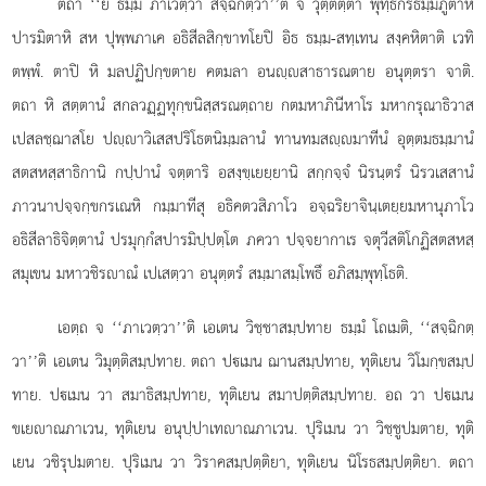
ตถา ‘‘ยํ ธมฺมํ ภาเวตฺวา สจฺฉิกตฺวา’’ติ จ วุตฺตตฺตา พุทฺธกรธมฺมภูตาหิ
ปารมิตาหิ สห
ปุพฺพภาเค อธิสีลสิกฺขาทโยปิ อิธ ธมฺม-สทฺเทน สงฺคหิตาติ เวทิ
ตพฺพํ. ตาปิ หิ มลปฏิปกฺขตาย คตมลา อนฺสาธารณตาย อนุตฺตรา จาติ.
ตถา หิ สตฺตานํ สกลวฏฺฏทุกฺขนิสฺสรณตฺถาย กตมหาภินีหาโร มหากรุณาธิวาส
เปสลชฺฌาสโย ปฺาวิเสสปริโธตนิมฺมลานํ ทานทมสฺมาทีนํ อุตฺตมธมฺมานํ
สตสหสฺสาธิกานิ กปฺปานํ จตฺตาริ อสงฺขฺเยยฺยานิ สกฺกจฺจํ นิรนฺตรํ นิรวเสสานํ
ภาวนาปจฺจกฺขกรเณหิ กมฺมาทีสุ อธิคตวสิภาโว อจฺฉริยาจินฺเตยฺยมหานุภาโว
อธิสีลาธิจิตฺตานํ ปรมุกฺกํสปารมิปฺปตฺโต ภควา ปจฺจยากาเร จตุวีสติโกฏิสตสหสฺ
สมุเขน มหาวชิราณํ เปเสตฺวา อนุตฺตรํ สมฺมาสมฺโพธึ อภิสมฺพุทฺโธติ.
เอตฺถ จ ‘‘ภาเวตฺวา’’ติ เอเตน วิชฺชาสมฺปทาย ธมฺมํ โถเมติ, ‘‘สจฺฉิกตฺ
วา’’ติ เอเตน วิมุตฺติสมฺปทาย. ตถา ปเมน ฌานสมฺปทาย, ทุติเยน วิโมกฺขสมฺป
ทาย. ปเมน วา สมาธิสมฺปทาย, ทุติเยน สมาปตฺติสมฺปทาย. อถ วา ปเมน
ขเยาณภาเวน, ทุติเยน อนุปฺปาเทาณภาเวน. ปุริเมน วา วิชฺชูปมตาย, ทุติ
เยน วชิรุปมตาย. ปุริเมน วา วิราคสมฺปตฺติยา, ทุติเยน นิโรธสมฺปตฺติยา. ตถา