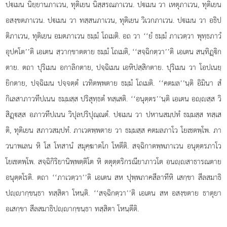
ปเมน นิยฺยานภาเวน, ทุติเยน นิสฺสรณภาเวน. ปเมน วา เหตุภาเวน, ทุติเยน
อสงฺขตภาเวน. ปเมน วา ทสฺสนภาเวน, ทุติเยน วิเวกภาเวน. ปเมน วา อธิป
ติภาเวน, ทุติเยน อมตภาเวน ธมฺมํ โถเมติ. อถ วา ‘‘ยํ ธมฺมํ ภาเวตฺวา พุทฺธภาวํ
อุปคโต’’ติ เอเตน สฺวากฺขาตตาย ธมฺมํ โถเมติ, ‘‘สจฺฉิกตฺวา’’ติ เอเตน สนฺทิฏฺิก
ตาย. ตถา ปุริเมน อกาลิกตาย, ปจฺฉิเมน เอหิปสฺสิกตาย. ปุริเมน วา โอปเนยฺ
ยิกตาย, ปจฺฉิเมน ปจฺจตฺตํ เวทิตพฺพตาย ธมฺมํ โถเมติ. ‘‘คตมล’’นฺติ อิมินา สํ
กิเลสาภาวทีปเนน ธมฺมสฺส ปริสุทฺธตํ ทสฺเสติ. ‘‘อนุตฺตร’’นฺติ เอเตน อฺสฺส วิ
สิฏฺสฺส อภาวทีปเนน วิปุลปริปุณฺณตํ. ปเมน วา ปหานสมฺปทํ ธมฺมสฺส ทสฺเส
ติ, ทุติเยน สภาวสมฺปทํ. ภาเวตพฺพตาย วา ธมฺมสฺส คตมลภาโว โยเชตพฺโพ. ภา
วนาพเลน หิ โส โทสานํ สมุคฺฆาตโก โหตีติ. สจฺฉิกาตพฺพภาเวน อนุตฺตรภาโว
โยเชตพฺโพ. สจฺฉิกิริยานิพฺพตฺติโต หิ ตตุตฺตริกรณียาภาวโต อนฺสาธารณตาย
อนุตฺตโรติ. ตถา ‘‘ภาเวตฺวา’’ติ เอเตน สห ปุพฺพภาคสีลาทีหิ เสกฺขา สีลสมาธิ
ปฺากฺขนฺธา ทสฺสิตา โหนฺติ. ‘‘สจฺฉิกตฺวา’’ติ เอเตน สห อสงฺขตาย ธาตุยา
อเสกฺขา สีลสมาธิปฺากฺขนฺธา ทสฺสิตา โหนฺตีติ.