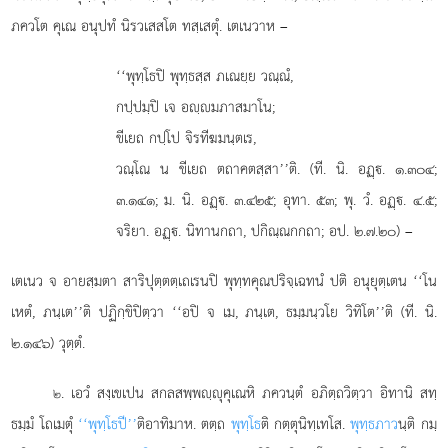
ภควโต คุเณ อนุปทํ นิรวเสสโต ทสฺเสตุํ. เตเนวาห –
‘‘พุทฺโธปิ พุทฺธสฺส ภเณยฺย วณฺณํ,
กปฺปมฺปิ เจ อฺมภาสมาโน;
ขีเยถ กปฺโป จิรทีฆมนฺตเร,
วณฺโณ น ขีเยถ ตถาคตสฺสา’’ติ. (ที. นิ. อฏฺ. ๑.๓๐๔;
๓.๑๔๑; ม. นิ. อฏฺ. ๓.๔๒๕; อุทา. ๕๓; พุ. วํ. อฏฺ. ๔.๕;
จริยา. อฏฺ. นิทานกถา, ปกิณฺณกกถา; อป. ๒.๗.๒๐) –
เตเนว จ อายสฺมตา สาริปุตฺตตฺเถเรนปิ พุทฺทคุณปริจฺเฉทนํ ปติ อนุยุตฺเตน ‘‘โน
เหตํ, ภนฺเต’’ติ ปฏิกฺขิปิตฺวา ‘‘อปิ จ เม, ภนฺเต, ธมฺมนฺวโย วิทิโต’’ติ (ที. นิ.
๒.๑๔๖) วุตฺตํ.
. เอวํ สงฺเขเปน สกลสพฺพฺุคุเณหิ ภควนฺตํ อภิตฺถวิตฺวา อิทานิ สทฺ
๒
ธมฺมํ โถเมตุํ
‘‘พุทฺโธปี’’
ติอาทิมาห. ตตฺถ
พุทฺโธ
ติ กตฺตุนิทฺเทโส.
พุทฺธภาว
นฺติ กมฺ