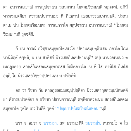
ตา อนาวรณาณํ การณูปจาเรน สสนฺตาเน โมหตมวิธมนนฺติ ทฏฺพฺพํ. อภินี
หารสมฺปตฺติยา สวาสนปฺปหานเมว หิ กิเลสานํ เยฺยาวรณปหานนฺติ, ปรสนฺ
ตาเน ปน โมหตมวิธมนสฺส การณภาวโต ผลูปจาเรน อนาวรณาณํ ‘‘โมหตม
วิธมน’’นฺติ วุจฺจตีติ.
กึ ปน การณํ อวิชฺชาสมุคฺฆาโตเยเวโก ปหานสมฺปตฺติวเสน ภควโต โถม
นานิมิตฺตํ คยฺหติ, น ปน สาติสยํ นิรวเสสกิเลสปหานนฺติ? ตปฺปหานวจเนเนว ต
เทกฏฺตาย สกลสํกิเลสคณสมุคฺฆาตสฺส โชติตภาวโต. น หิ โส ตาทิโส กิเลโส
อตฺถิ, โย นิรวเสสอวิชฺชาปฺปหาเนน น ปหียตีติ.
อถ วา วิชฺชา วิย สกลกุสลธมฺมสมุปฺปตฺติยา นิรวเสสากุสลธมฺมนิพฺพตฺติ
ยา สํสารปฺปวตฺติยา จ อวิชฺชา ปธานการณนฺติ ตพฺพิฆาตวจเนน สกลสํกิเลสคณ
สมุคฺฆาโต วุตฺโต เอว โหตีติ วุตฺตํ
‘‘ปฺาปชฺโชตวิหตโมหตม’’
นฺติ.
นรา จ อมรา จ
นรามรา,
สห นรามเรหีติ
สนรามโร,
สนรามโร จ โส