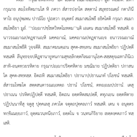
กรุณาย สฺโจทิตมานโส หิ ภควา สํสารปงฺกโต สตฺตานํ สมุทฺธรณตฺถํ กตาภินี
หาโร อนุปุพฺเพน ปารมิโย ปูเรตฺวา อนุตฺตรํ สมฺมาสมฺโพธึ อธิคโตติ กรุณา สมฺมา
สมฺโพธิยา มูลํ. ‘‘ปฺาปชฺโชตวิหตโมหตม’’นฺติ เอเตน สมฺมาสมฺโพธึ ทสฺเสติ. อ
นาวรณาณปทฏฺานฺหิ มคฺคาณํ, มคฺคาณปทฏฺานฺจ อนาวรณาณํ
สมฺมาสมฺโพธีติ วุจฺจตีติ. สมฺมาคมนตฺเถน สุคต-สทฺเทน สมฺมาสมฺโพธิยา ปฏิปตฺตึ
ทสฺเสติ ลีนุทฺธจฺจปติฏฺานายูหนกามสุขลฺลิกตฺตกิลมถานุโยค-สสฺสตุจฺเฉทาภินิเว
สาทิ-อนฺตทฺวยรหิตาย กรุณาปฺาปริคฺคหิตาย มชฺฌิมาย ปฏิปตฺติยา ปกาสน
โต สุคต-สทฺทสฺส. อิตเรหิ สมฺมาสมฺโพธิยา ปธานาปฺปธานเภทํ ปโยชนํ ทสฺเสติ.
สํสารมโหฆโต สตฺตสนฺตารณฺเหตฺถ ปธานํ ปโยชนํ, ตทฺมปฺปธานํ. เตสุ
ปธาเนน ปรหิตปฏิปตฺตึ ทสฺเสติ, อิตเรน อตฺตหิตสมฺปตฺตึ, ตทุภเยน อตฺตหิตาย
ปฏิปนฺนาทีสุ จตูสุ ปุคฺคเลสุ ภควโต
จตุตฺถปุคฺคลภาวํ ทสฺเสติ. เตน จ อนุตฺตร
ทกฺขิเณยฺยภาวํ, อุตฺตมวนฺทนียภาวํ, อตฺตโน จ วนฺทนกิริยาย เขตฺตงฺคตภาวํ ทสฺ
เสติ.