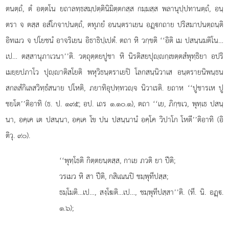
ตนตฺถํ, ตํ อตฺตโน ยถาลทฺธสมฺปตฺตินิมิตฺตกสฺส กมฺมสฺส พลานุปฺปทานตฺถํ, อนฺ
ตรา จ ตสฺส อสํโกจาปนตฺถํ, ตทุภยํ อนนฺตราเยน อฏฺกถาย ปริสมาปนตฺถนฺติ
อิทเมว จ ปโยชนํ อาจริเยน อิธาธิปฺเปตํ. ตถา หิ วกฺขติ ‘‘อิติ เม ปสนฺนมติโน…
เป… ตสฺสานุภาเวนา’’ติ. วตฺถุตฺตยปูชา หิ นิรติสยปุฺกฺเขตฺตสํพุทฺธิยา อปริ
เมยฺยปภาโว ปุฺาติสโยติ พหุวิธนฺตราเยปิ โลกสนฺนิวาเส
อนฺตรายนิพนฺธน
สกลสํกิเลสวิทฺธํสนาย ปโหติ, ภยาทิอุปทฺทวฺจ นิวาเรติ. ยถาห ‘‘ปูชารเห ปู
ชยโต’’ติอาทิ (ธ. ป. ๑๙๕; อป. เถร ๑.๑๐.๑), ตถา ‘‘เย, ภิกฺขเว, พุทฺเธ ปสนฺ
นา, อคฺเค เต ปสนฺนา, อคฺเค โข ปน ปสนฺนานํ อคฺโค วิปาโก โหตี’’ติอาทิ (อิ
ติวุ. ๙๐).
‘‘พุทฺโธติ
กิตฺตยนฺตสฺส, กาเย ภวติ ยา ปีติ;
วรเมว หิ สา ปีติ, กสิเณนปิ ชมฺพุทีปสฺส;
ธมฺโมติ…เป…, สงฺโฆติ…เป…, ชมฺพุทีปสฺสา’’ติ. (ที. นิ. อฏฺ.
๑.๖);