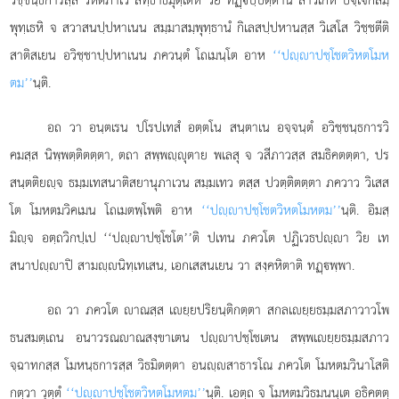
พุทฺเธหิ จ สวาสนปฺปหาเนน สมฺมาสมฺพุทฺธานํ กิเลสปฺปหานสฺส วิเสโส วิชฺชตีติ
สาติสเยน อวิชฺชาปฺปหาเนน ภควนฺตํ โถเมนฺโต อาห
‘‘ปฺาปชฺโชตวิหตโมห
ตม’’
นฺติ.
อถ วา อนฺตเรน ปโรปเทสํ อตฺตโน สนฺตาเน อจฺจนฺตํ อวิชฺชนฺธการวิ
คมสฺส นิพฺพตฺติตตฺตา, ตถา สพฺพฺุตาย พเลสุ จ วสีภาวสฺส สมธิคตตฺตา, ปร
สนฺตติยฺจ ธมฺมเทสนาติสยานุภาเวน สมฺมเทว ตสฺส
ปวตฺติตตฺตา ภควาว วิเสส
โต โมหตมวิคเมน โถเมตพฺโพติ
อาห
‘‘ปฺาปชฺโชตวิหตโมหตม’’
นฺติ. อิมสฺ
มิฺจ อตฺถวิกปฺเป ‘‘ปฺาปชฺโชโต’’ติ ปเทน ภควโต ปฏิเวธปฺา วิย เท
สนาปฺาปิ สามฺนิทฺเทเสน, เอกเสสนเยน วา สงฺคหิตาติ ทฏฺพฺพา.
อถ วา ภควโต าณสฺส เยฺยปริยนฺติกตฺตา สกลเยฺยธมฺมสภาวาวโพ
ธนสมตฺเถน อนาวรณาณสงฺขาเตน ปฺาปชฺโชเตน สพฺพเยฺยธมฺมสภาว
จฺฉาทกสฺส โมหนฺธการสฺส วิธมิตตฺตา อนฺสาธารโณ ภควโต โมหตมวินาโสติ
กตฺวา วุตฺตํ
‘‘ปฺาปชฺโชตวิหตโมหตม’’
นฺติ. เอตฺถ จ โมหตมวิธมนนฺเต อธิคตตฺ