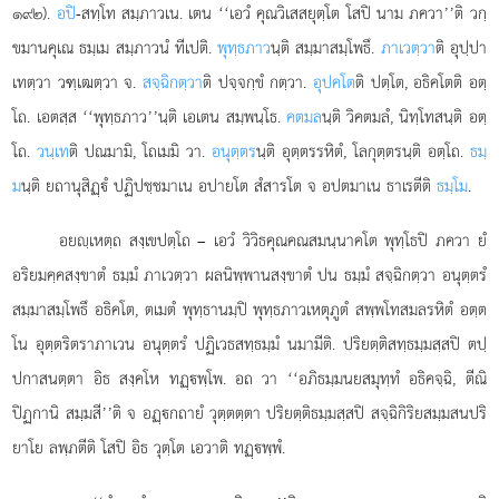
๑๙๒).
อปิ
-สทฺโท สมฺภาวเน. เตน ‘‘เอวํ คุณวิเสสยุตฺโต โสปิ นาม ภควา’’ติ วกฺ
ขมานคุเณ ธมฺเม สมฺภาวนํ ทีเปติ.
พุทฺธภาว
นฺติ สมฺมาสมฺโพธึ.
ภาเวตฺวา
ติ อุปฺปา
เทตฺวา วฑฺเฒตฺวา จ.
สจฺฉิกตฺวา
ติ ปจฺจกฺขํ กตฺวา.
อุปคโต
ติ ปตฺโต, อธิคโตติ อตฺ
โถ. เอตสฺส ‘‘พุทฺธภาว’’นฺติ เอเตน สมฺพนฺโธ.
คตมล
นฺติ วิคตมลํ, นิทฺโทสนฺติ อตฺ
โถ.
วนฺเท
ติ ปณมามิ, โถเมมิ วา.
อนุตฺตร
นฺติ อุตฺตรรหิตํ, โลกุตฺตรนฺติ อตฺโถ.
ธมฺ
ม
นฺติ ยถานุสิฏฺํ ปฏิปชฺชมาเน อปายโต สํสารโต จ อปตมาเน ธาเรตีติ
ธมฺโม
.
อยฺเหตฺถ สงฺเขปตฺโถ – เอวํ วิวิธคุณคณสมนฺนาคโต พุทฺโธปิ ภควา ยํ
อริยมคฺคสงฺขาตํ ธมฺมํ ภาเวตฺวา ผลนิพฺพานสงฺขาตํ ปน ธมฺมํ สจฺฉิกตฺวา อนุตฺตรํ
สมฺมาสมฺโพธึ อธิคโต, ตเมตํ พุทฺธานมฺปิ พุทฺธภาวเหตุภูตํ สพฺพโทสมลรหิตํ อตฺต
โน อุตฺตริตราภาเวน อนุตฺตรํ ปฏิเวธสทฺธมฺมํ นมามีติ. ปริยตฺติสทฺธมฺมสฺสปิ ตปฺ
ปกาสนตฺตา อิธ สงฺคโห ทฏฺพฺโพ. อถ วา ‘‘อภิธมฺมนยสมุทฺทํ อธิคจฺฉิ, ตีณิ
ปิฏกานิ สมฺมสี’’ติ จ อฏฺกถายํ วุตฺตตฺตา ปริยตฺติธมฺมสฺสปิ สจฺฉิกิริยสมฺมสนปริ
ยาโย ลพฺภตีติ โสปิ อิธ วุตฺโต เอวาติ ทฏฺพฺพํ.