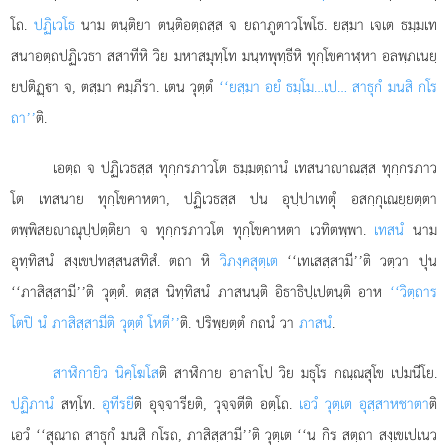
โถ.
ปฏิเวโธ
นาม ตนฺติยา ตนฺติอตฺถสฺส จ ยถาภูตาวโพโธ. ยสฺมา เจเต ธมฺมเท
สนาอตฺถปฏิเวธา สสาทีหิ วิย มหาสมุทฺโท มนฺทพุทฺธีหิ ทุกฺโขคาฬฺหา อลพฺภเนยฺ
ยปติฏฺา จ, ตสฺมา คมฺภีรา. เตน วุตฺตํ
‘‘ยสฺมา อยํ ธมฺโม…เป… สาธุกํ มนสิ กโร
ถา’’
ติ.
เอตฺถ จ ปฏิเวธสฺส ทุกฺกรภาวโต ธมฺมตฺถานํ เทสนาาณสฺส ทุกฺกรภาว
โต เทสนาย ทุกฺโขคาหตา, ปฏิเวธสฺส ปน อุปฺปาเทตุํ อสกฺกุเณยฺยตฺตา
ตพฺพิสยาณุปฺปตฺติยา จ ทุกฺกรภาวโต ทุกฺโขคาหตา เวทิตพฺพา.
เทสนํ
นาม
อุทฺทิสนํ สงฺเขปทสฺสนสทิสํ. ตถา หิ
วิภงฺคสุตฺเต
‘‘เทเสสฺสามี’’ติ วตฺวา ปุน
‘‘ภาสิสฺสามี’’ติ วุตฺตํ. ตสฺส นิทฺทิสนํ ภาสนนฺติ อิธาธิปฺเปตนฺติ อาห
‘‘วิตฺถาร
โตปิ นํ ภาสิสฺสามีติ วุตฺตํ โหตี’’
ติ. ปริพฺยตฺตํ กถนํ วา
ภาสนํ
.
สาฬิกายิว นิคฺโฆโส
ติ สาฬิกาย อาลาโป วิย มธุโร กณฺณสุโข เปมนีโย.
ปฏิภานํ
สทฺโท.
อุทีรยี
ติ อุจฺจารียติ, วุจฺจตีติ อตฺโถ.
เอวํ วุตฺเต อุสฺสาหชาตา
ติ
เอวํ ‘‘สุณาถ สาธุกํ มนสิ กโรถ, ภาสิสฺสามี’’ติ วุตฺเต ‘‘น กิร สตฺถา สงฺเขเปเนว