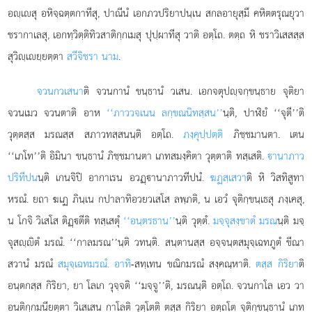
อฺเสุ อหิจฺฉตฺตกาทีสุ, ปาณีนํ เอกภวปริยาปนฺเน สกลอายุสฺมึ คหิตตรุณยุวา
ชรากาเลสุ, เอกทฺวิตฺติทิวสาติกฺกเมสุ ปุปฺผาทีสุ วาติ อตฺโถ. ตตฺถ หิ ชราวิเสสสฺส
สุวิฺเยฺยตฺตา
สวีจิชรา นาม
.
จวนกวเสนา
ติ จวนกานํ ขนฺธานํ วเสน. เอกจตุปฺจกฺขนฺธาย จุติยา
จวนเมว จวนตาติ อาห
‘‘ภาววจเนน ลกฺขณนิทสฺสน’’
นฺติ, ปาฬิยํ ‘‘จุตี’’ติ
วุตฺตสฺส มรณสฺส สภาวทสฺสนนฺติ
อตฺโถ.
ภงฺคุปฺปตฺติ
ภิชฺชมานตา. เตน
‘‘เภโท’’ติ อิมินา ขนฺธานํ ภิชฺชมานตา เภทสมงฺคิตา วุตฺตาติ ทสฺเสติ.
านาภาว
ปริทีปน
นฺติ เกนจิปิ อากาเรน อวฏฺานาภาวทีปนํ.
ฆฏสฺเสวา
ติ หิ วิสทิสูทา
หรณํ. ยถา ฆเฏ ภินฺเน กปาลาทิอวยวเสโส ลพฺภติ, น เอวํ จุติกฺขนฺเธสุ ภงฺเคสุ,
น โกจิ วิเสโส ติฏฺตีติ ทสฺเสตุํ
‘‘อนฺตรธาน’’
นฺติ วุตฺตํ.
มจฺจุสงฺขาตํ มรณ
นฺติ มจฺ
จุสฺิตํ มรณํ. ‘‘กาลมรณ’’นฺติ วทนฺติ. สนฺตานสฺส อจฺจนฺตสมุจฺเฉทภูตํ ขีณา
สวานํ มรณํ
สมุจฺเฉทมรณํ. อาทิ
-สทฺเทน ขณิกมรณํ สงฺคณฺหาติ.
ตสฺส กิริยา
ติ
อนฺตกสฺส กิริยา, ยา โลเก วุจฺจติ ‘‘มจฺจู’’ติ, มรณนฺติ อตฺโถ. จวนกาโล เอว วา
อนติกฺกมนียตฺตา วิเสเสน กาโลติ วุตฺโตติ ตสฺส กิริยา อตฺถโต จุติกฺขนฺธานํ เภท