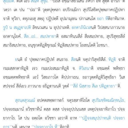
สุฺตํ
. ตโต เอว
สณฺหํ สุขุมํ
. ‘‘ปเรสํ อชฺฌาสยวเสน ภควา อิทํ สุตฺตํ อารภี’’ติ
วตฺวา เต ปน ‘‘ปเร’’ติ วุตฺตปุคฺคลา อปริกมฺมิกา สุปริโสธิตปุพฺพภาคปฏิปทา
จาติ ทุวิธา, ตทุภเยสุ สตฺถุ ปฏิปตฺตึ อุปมามุเขน ปกาเสนฺโต
ยถา หี
ติอาทิมาห.
รูปํ น สมุฏฺาเปติ
ลิขนวเสน น อุปฺปาเทติ.
อกตาภินิเวส
นฺติ วิปสฺสนาภาวนาย
อกตานุโยคํ.
สีล…เป… สมฺปทายา
ติ อสมาทินฺนสีลํ สีลสมฺปทาย, สุปริสุทฺธสีลํ
สมาธิสมฺปทาย, อนุชุกตทิฏฺิชุกมฺมํ ทิฏฺิสมฺปทาย โยเชนฺโตติ โยชนา.
ย
นฺติ ยํ ปุพฺพภาคปฏิปทํ สนฺธาย.
สีล
นฺติ จตุปาริสุทฺธิสีลํ.
ทิฏฺิ
จาติ
กมฺมสฺสกตาทิฏฺิ เจว กมฺมปถสมฺมาทิฏฺิ จ.
ติวิเธนา
ติ อชฺฌตฺตํ พหิทฺธา
อชฺฌตฺตพหิทฺธาติ เอวํ วิสยภาวโต ติปฺปกาเรน. ยถาวุตฺตทิฏฺิวิสุทฺธิยา วิเส
สปจฺจยํ สีลํเยว ภาวนาย อธิฏฺานนฺติ วุตฺตํ
‘‘สีลํ นิสฺสาย สีเล ปติฏฺายา’’
ติ.
สุธนฺตสุวณฺณํ
อปคตสพฺพกาฬกํ. จตุรสฺสาทิโธโต
สุปริมชฺชิตมณิกฺขนฺโธ
.
ปจฺจยธมฺมานํ อวิชฺชาทีนํ ตสฺส ตสฺส ปจฺจยุปฺปนฺนสฺส เหตุปจฺจยาทิภาโว ปจฺจ
ยากาโร. โส ปน อตฺถโต
อวิชฺชา เอวาติ
อาห
‘‘ปฏิจฺจสมุปฺปาทนฺติ ปจฺจยา
การ’’
นฺติ. เตนาห
‘‘ปจฺจยากาโร หี’’
ติอาทิ.