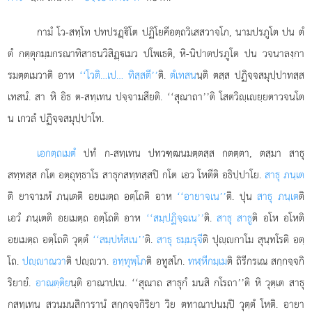
กามํ โว-สทฺโท ปทปรฏฺิโต ปฏิโยคีอตฺถวิเสสวาจโก, นามปรภูโต ปน ตํ
ตํ กตฺตุกมฺมกรณาทิสาธนวิสิฏฺเมว ปโพเธติ, หิ-นิปาตปรภูโต ปน วจนาลงฺกา
รมตฺตเมวาติ อาห
‘‘โวติ…เป… ทิสฺสตี’’
ติ.
ตํเทสน
นฺติ ตสฺส ปฏิจฺจสมุปฺปาทสฺส
เทสนํ. สา หิ อิธ ต-สทฺเทน ปจฺจามสียติ. ‘‘สุณาถา’’ติ โสตวิฺเยฺยตาวจนโต
น เกวลํ ปฏิจฺจสมุปฺปาโท.
เอกตฺถเมตํ
ปทํ ก-สทฺเทน ปทวฑฺฒนมตฺตสฺส กตตฺตา, ตสฺมา สาธุ
สทฺทสฺส กโต อตฺถุทฺธาโร สาธุกสทฺทสฺสปิ กโต เอว โหตีติ อธิปฺปาโย.
สาธุ ภนฺเต
ติ ยาจามหํ ภนฺเตติ อยเมตฺถ อตฺโถติ อาห
‘‘อายาจเน’’
ติ. ปุน
สาธุ ภนฺเต
ติ
เอวํ ภนฺเตติ อยเมตฺถ อตฺโถติ อาห
‘‘สมฺปฏิจฺฉเน’’
ติ.
สาธุ สาธู
ติ อโห อโหติ
อยเมตฺถ อตฺโถติ วุตฺตํ
‘‘สมฺปหํสเน’’
ติ.
สาธุ ธมฺมรุจี
ติ ปุฺกาโม สุนฺทโรติ อตฺ
โถ.
ปฺาณวา
ติ ปฺวา.
อทฺทุพฺโภ
ติ อทูสโก.
ทฬฺหีกมฺเม
ติ ถิรีกรเณ สกฺกจฺจกิ
ริยายํ.
อาณตฺติย
นฺติ อาณาปเน. ‘‘สุณาถ สาธุกํ มนสิ กโรถา’’ติ หิ วุตฺเต สาธุ
กสทฺเทน สวนมนสิการานํ สกฺกจฺจกิริยา วิย ตทาณาปนมฺปิ วุตฺตํ โหติ. อายา