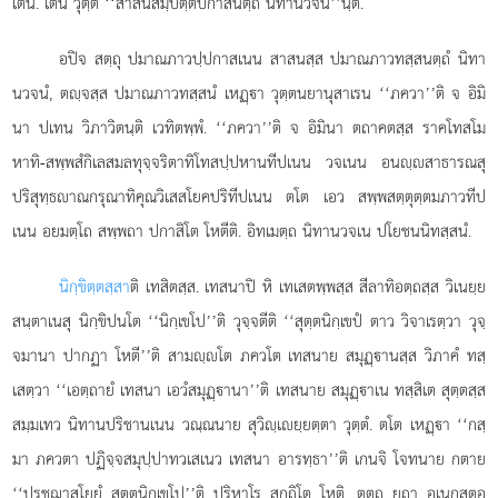
เตน. เตน วุตฺตํ ‘‘สาสนสมฺปตฺติปกาสนตฺถํ นิทานวจน’’นฺติ.
อปิจ สตฺถุ ปมาณภาวปฺปกาสเนน สาสนสฺส ปมาณภาวทสฺสนตฺถํ นิทา
นวจนํ, ตฺจสฺส ปมาณภาวทสฺสนํ เหฏฺา วุตฺตนยานุสาเรน ‘‘ภควา’’ติ จ อิมิ
นา ปเทน วิภาวิตนฺติ เวทิตพฺพํ. ‘‘ภควา’’ติ จ อิมินา ตถาคตสฺส ราคโทสโม
หาทิ-สพฺพสํกิเลสมลทุจฺจริตาทิโทสปฺปหานทีปเนน วจเนน อนฺสาธารณสุ
ปริสุทฺธาณกรุณาทิคุณวิเสสโยคปริทีปเนน ตโต เอว สพฺพสตฺตุตฺตมภาวทีป
เนน อยมตฺโถ สพฺพถา ปกาสิโต โหตีติ. อิทเมตฺถ นิทานวจเน ปโยชนนิทสฺสนํ.
นิกฺขิตฺตสฺสา
ติ
เทสิตสฺส. เทสนาปิ หิ เทเสตพฺพสฺส สีลาทิอตฺถสฺส วิเนยฺย
สนฺตาเนสุ นิกฺขิปนโต ‘‘นิกฺเขโป’’ติ วุจฺจตีติ ‘‘สุตฺตนิกฺเขปํ ตาว วิจาเรตฺวา วุจฺ
จมานา ปากฏา โหตี’’ติ สามฺโต ภควโต เทสนาย สมุฏฺานสฺส วิภาคํ ทสฺ
เสตฺวา ‘‘เอตฺถายํ เทสนา เอวํสมุฏฺานา’’ติ เทสนาย สมุฏฺาเน ทสฺสิเต สุตฺตสฺส
สมฺมเทว นิทานปริชานเนน วณฺณนาย สุวิฺเยฺยตฺตา วุตฺตํ. ตโต เหฏฺา ‘‘กสฺ
มา ภควตา ปฏิจฺจสมุปฺปาทวเสเนว เทสนา อารทฺธา’’ติ เกนจิ โจทนาย กตาย
‘‘ปรชฺฌาสโยยํ สุตฺตนิกฺเขโป’’ติ ปริหาโร สุกถิโต โหติ. ตตฺถ ยถา อเนกสตอ