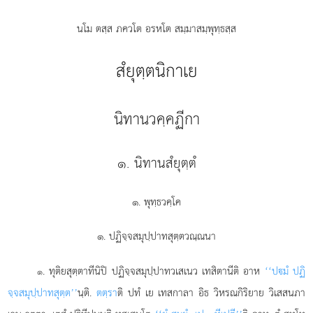
นโม ตสฺส ภควโต อรหโต สมฺมาสมฺพุทฺธสฺส
สํยุตฺตนิกาเย
นิทานวคฺคฏีกา
๑. นิทานสํยุตฺตํ
๑. พุทฺธวคฺโค
๑. ปฏิจฺจสมุปฺปาทสุตฺตวณฺณนา
. ทุติยสุตฺตาทีนิปิ
ปฏิจฺจสมุปฺปาทวเสเนว เทสิตานีติ อาห
‘‘ปมํ ปฏิ
๑
จฺจสมุปฺปาทสุตฺต’’
นฺติ.
ตตฺรา
ติ ปทํ เย เทสกาลา อิธ วิหรณกิริยาย วิเสสนภา