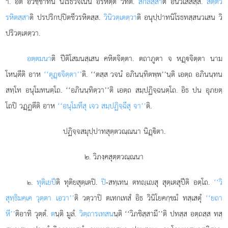
า. อิติ อวิชฺชาทีนํ นิโรธวจเนน อรหตฺตํ วทติ.
สกลสฺสา
ติ อนวเสสสฺส.
สตฺตวิ
รหิตสฺสา
ติ ปรปริกปฺปิตชีวรหิตสฺส.
วินิวตฺเตตฺวา
ติ อนุปฺปาทนิโรธทสฺสนวเสน วิ
ปริวตฺเตตฺวา.
อตฺตมนา
ติ ปีติโสมนสฺเสน คหิตจิตฺตา. ตถาภูตา จ หฏฺจิตฺตา นาม
โหนฺตีติ อาห
‘‘ตุฏฺจิตฺตา’’
ติ. ‘‘ตสฺส วจนํ อภินนฺทิตพฺพ’’นฺติ เอตฺถ อภินนฺทน
สทฺโท อนุโมทนตฺโถ. ‘‘อภินนฺทิตฺวา’’ติ เอตฺถ สมฺปฏิจฺฉนตฺโถ. อิธ ปน อุภยตฺ
โถปิ วฏฺฏตีติ อาห
‘‘อนุโมทึสุ เจว สมฺปฏิจฺฉึสุ จา’’
ติ.
ปฏิจฺจสมุปฺปาทสุตฺตวณฺณนา นิฏฺิตา.
๒. วิภงฺคสุตฺตวณฺณนา
.
ทุติเยปี
ติ
ทุติยสุตฺเตปิ.
ปิ
-สทฺเทน ตทฺเสุ สุตฺเตสุปีติ อตฺโถ.
‘‘วิ
๒
สุทฺธิมคฺเค วุตฺตา เอวา’’
ติ วตฺวาปิ ตเทกเทสํ อิธ วินิโยคกฺขมํ ทสฺเสตุํ
‘‘ยถา
หี’’
ติอาทิ วุตฺตํ.
ต
นฺติ มูลํ.
วิตฺถารเทสน
นฺติ ‘‘วิภชิสฺสามี’’ติ ปทสฺส อตฺถสฺส ทสฺ