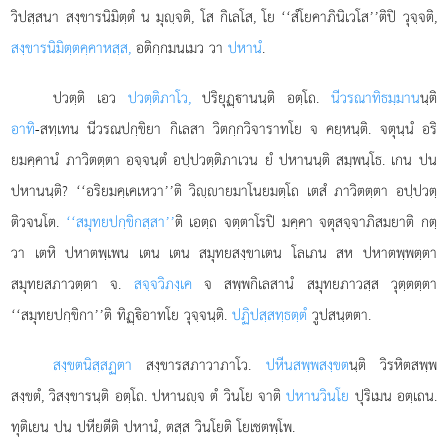
วิปสฺสนา สงฺขารนิมิตฺตํ น มุฺจติ, โส กิเลโส, โย ‘‘สํโยคาภินิเวโส’’ติปิ วุจฺจติ,
สงฺขารนิมิตฺตคฺคาหสฺส,
อติกฺกมนเมว วา
ปหานํ
.
ปวตฺติ เอว
ปวตฺติภาโว,
ปริยุฏฺานนฺติ อตฺโถ.
นีวรณาทิธมฺมาน
นฺติ
อาทิ
-สทฺเทน นีวรณปกฺขิยา กิเลสา วิตกฺกวิจาราทโย จ คยฺหนฺติ. จตุนฺนํ อริ
ยมคฺคานํ ภาวิตตฺตา อจฺจนฺตํ อปฺปวตฺติภาเวน ยํ ปหานนฺติ สมฺพนฺโธ. เกน ปน
ปหานนฺติ? ‘‘อริยมคฺเคเหวา’’ติ วิฺายมาโนยมตฺโถ เตสํ ภาวิตตฺตา อปฺปวตฺ
ติวจนโต.
‘‘สมุทยปกฺขิกสฺสา’’
ติ เอตฺถ จตฺตาโรปิ มคฺคา จตุสจฺจาภิสมยาติ กตฺ
วา เตหิ ปหาตพฺเพน เตน เตน สมุทยสงฺขาเตน โลเภน สห ปหาตพฺพตฺตา
สมุทยสภาวตฺตา จ.
สจฺจวิภงฺเค
จ สพฺพกิเลสานํ สมุทยภาวสฺส วุตฺตตฺตา
‘‘สมุทยปกฺขิกา’’ติ ทิฏฺิอาทโย วุจฺจนฺติ.
ปฏิปสฺสทฺธตฺตํ
วูปสนฺตตา.
สงฺขตนิสฺสฏตา
สงฺขารสภาวาภาโว.
ปหีนสพฺพสงฺขต
นฺติ วิรหิตสพฺพ
สงฺขตํ, วิสงฺขารนฺติ อตฺโถ. ปหานฺจ ตํ วินโย จาติ
ปหานวินโย
ปุริเมน อตฺเถน.
ทุติเยน ปน ปหียตีติ ปหานํ, ตสฺส วินโยติ โยเชตพฺโพ.