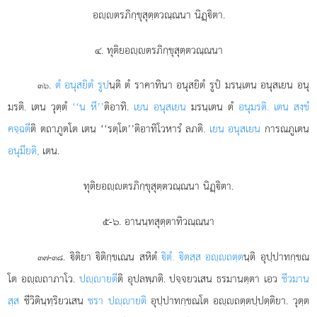
อฺตรภิกฺขุสุตฺตวณฺณนา นิฏฺิตา.
๔. ทุติยอฺตรภิกฺขุสุตฺตวณฺณนา
.
ตํ อนุสยิตํ รูป
นฺติ ตํ ราคาทินา อนุสยิตํ รูปํ มรนฺเตน อนุสเยน อนุ
๓๖
มรติ. เตน วุตฺตํ
‘‘น หี’’
ติอาทิ.
เยน อนุสเยน
มรนฺเตน ตํ
อนุมรติ. เตน สงฺขํ
คจฺฉตี
ติ ตถาภูตโต เตน ‘‘รตฺโต’’ติอาทิโวหารํ ลภติ.
เยน อนุสเยน
การณภูเตน
อนุมียติ,
เตน.
ทุติยอฺตรภิกฺขุสุตฺตวณฺณนา นิฏฺิตา.
๕-๖. อานนฺทสุตฺตาทิวณฺณนา
. ิติยา
ิติกฺขเณน สหิตํ
ิตํ. ิตสฺส อฺถตฺต
นฺติ อุปฺปาทกฺขณ
๓๗-๓๘
โต อฺถาภาโว.
ปฺายตี
ติ อุปลพฺภติ. ปจฺจยวเสน ธรมานตฺตา เอว
ชีวมาน
สฺส
ชีวิตินฺทฺริยวเสน
ชรา ปฺายติ
อุปฺปาทกฺขณโต อฺถตฺตปฺปตฺติยา. วุตฺต