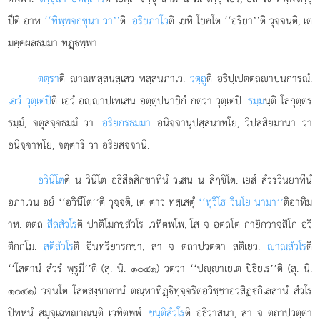
ปีติ อาห
‘‘ทิพฺพจกฺขุนา วา’’
ติ.
อริยภาโว
ติ เยหิ โยคโต ‘‘อริยา’’ติ วุจฺจนฺติ, เต
มคฺคผลธมฺมา ทฏฺพฺพา.
ตตฺรา
ติ าณทสฺสนสฺเสว ทสฺสนภาเว.
วตฺถู
ติ อธิปฺเปตตฺถาปนการณํ.
เอวํ วุตฺเตปี
ติ เอวํ อฺาปเทเสน อตฺตุปนายิกํ กตฺวา
วุตฺเตปิ.
ธมฺม
นฺติ โลกุตฺตร
ธมฺมํ, จตุสจฺจธมฺมํ วา.
อริยกรธมฺมา
อนิจฺจานุปสฺสนาทโย, วิปสฺสิยมานา วา
อนิจฺจาทโย, จตฺตาริ วา อริยสจฺจานิ.
อวินีโต
ติ
น วินีโต อธิสีลสิกฺขาทีนํ วเสน น สิกฺขิโต. เยสํ สํวรวินยาทีนํ
อภาเวน อยํ ‘‘อวินีโต’’ติ วุจฺจติ, เต ตาว ทสฺเสตุํ
‘‘ทุวิโธ วินโย นามา’’
ติอาทิม
าห. ตตฺถ
สีลสํวโร
ติ ปาติโมกฺขสํวโร เวทิตพฺโพ, โส จ อตฺถโต กายิกวาจสิโก อวี
ติกฺกโม.
สติสํวโร
ติ อินฺทฺริยารกฺขา, สา จ ตถาปวตฺตา สติเยว.
าณสํวโร
ติ
‘‘โสตานํ สํวรํ พฺรูมี’’ติ (สุ. นิ. ๑๐๔๑) วตฺวา ‘‘ปฺาเยเต ปิธียเร’’ติ (สุ. นิ.
๑๐๔๑) วจนโต โสตสงฺขาตานํ ตณฺหาทิฏฺิทุจฺจริตอวิชฺชาอวสิฏฺกิเลสานํ สํวโร
ปิทหนํ สมุจฺเฉทาณนฺติ เวทิตพฺพํ.
ขนฺติสํวโร
ติ อธิวาสนา, สา จ ตถาปวตฺตา