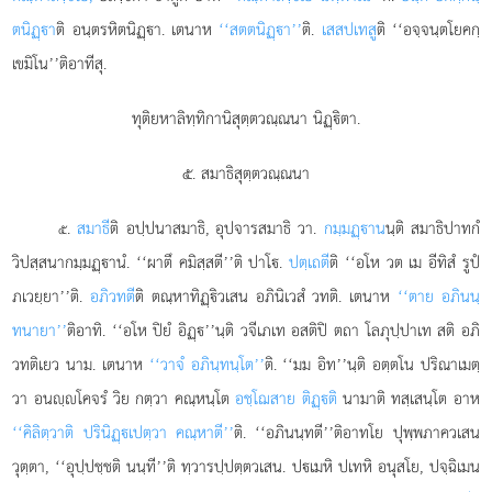
ตนิฏฺา
ติ อนฺตรหิตนิฏฺา. เตนาห
‘‘สตตนิฏฺา’’
ติ.
เสสปเทสู
ติ ‘‘อจฺจนฺตโยคกฺ
เขมิโน’’ติอาทีสุ.
ทุติยหาลิทฺทิกานิสุตฺตวณฺณนา นิฏฺิตา.
๕. สมาธิสุตฺตวณฺณนา
.
สมาธี
ติ อปฺปนาสมาธิ, อุปจารสมาธิ วา.
กมฺมฏฺาน
นฺติ สมาธิปาทกํ
๕
วิปสฺสนากมฺมฏฺานํ. ‘‘ผาตึ คมิสฺสตี’’ติ ปาโ.
ปตฺเถตี
ติ ‘‘อโห วต เม อีทิสํ รูปํ
ภเวยฺยา’’ติ.
อภิวทตี
ติ ตณฺหาทิฏฺิวเสน อภินิเวสํ วทติ. เตนาห
‘‘ตาย อภินนฺ
ทนายา’’
ติอาทิ. ‘‘อโห ปิยํ อิฏฺ’’นฺติ วจีเภเท อสติปิ ตถา โลภุปฺปาเท สติ อภิ
วทติเยว นาม. เตนาห
‘‘วาจํ อภินฺทนฺโต’’
ติ. ‘‘มม อิท’’นฺติ อตฺตโน ปริณาเมตฺ
วา อนฺโคจรํ วิย กตฺวา คณฺหนฺโต
อชฺโฌสาย ติฏฺติ
นามาติ ทสฺเสนฺโต อาห
‘‘คิลิตฺวาติ ปรินิฏฺเปตฺวา คณฺหาตี’’
ติ. ‘‘อภินนฺทตี’’ติอาทโย ปุพฺพภาควเสน
วุตฺตา, ‘‘อุปฺปชฺชติ นนฺที’’ติ ทฺวารปฺปตฺตวเสน. ปเมหิ ปเทหิ อนุสโย, ปจฺฉิเมน