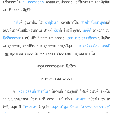
ปรีตทสฺสนโต.
น สคฺคาวรณา
อกมฺมปถปฺปตฺตตาย. อกิริยาเหตุกนตฺถิกทิฏฺิโย
เอว หิ กมฺมปถทิฏฺิโย.
กาโย
ติ รูปกาโย. โส
อาตุโรเยว
อสวสภาวโต.
ราคโทสโมหานุคต
นฺติ
อปฺปหีนราคโทสโมหสนฺตาเน
ปวตฺตํ.
อิธา
ติ อิมสฺมึ สุตฺเต.
ทสฺสิตํ
อาตุรภาเวน.
นิกฺกิเลสตายา
ติ สยํ ปหีนกิเลสสนฺตานคตตาย.
เสขา เนว อาตุรจิตฺตา
ปหีนกิเล
เส อุปาทาย, อปฺปหีเน ปน อุปาทาย อาตุรจิตฺตา.
อนาตุรจิตฺตตํเยว ภชนฺติ
วฏฺฏานุสาริมหาชนสฺส วิย เตสํ จิตฺตสฺส กิเลสวเสน อาตุรตฺตาภาวโต.
นกุลปิตุสุตฺตวณฺณนา นิฏฺิตา.
๒. เทวทหสุตฺตวณฺณนา
.
เทวา
วุจฺจนฺติ ราชาโน
‘‘ทิพฺพนฺติ กามคุเณหิ กีฬนฺติ ลฬนฺติ, อตฺตโน
๒
วา ปุฺานุภาเวน โชตนฺตี’’ติ กตฺวา. เตสํ ทโหติ
เทวทโห
. สยํชาโต วา โส
โหติ, ตสฺมาปิ
‘‘เทวทโห’’
ติ วุตฺโต.
ตสฺส อวิทูเร นิคโม ‘‘เทวทห’’นฺตฺเวว สงฺขํ