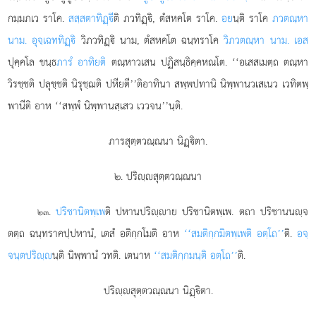
กมฺมภเว ราโค.
สสฺสตาทิฏฺี
ติ ภวทิฏฺิ, ตํสหคโต ราโค.
อย
นฺติ ราโค
ภวตณฺหา
นาม. อุจฺเฉททิฏฺิ
วิภวทิฏฺิ นาม, ตํสหคโต ฉนฺทราโค
วิภวตณฺหา นาม. เอส
ปุคฺคโล ขนฺธ
ภารํ อาทิยติ
ตณฺหาวเสน ปฏิสนฺธิคฺคหณโต. ‘‘อเสสเมตฺถ ตณฺหา
วิรชฺชติ ปลุชฺชติ นิรุชฺฌติ ปหียตี’’ติอาทินา สพฺพปทานิ นิพฺพานวเสเนว เวทิตพฺ
พานีติ อาห ‘‘สพฺพํ นิพฺพานสฺเสว เววจน’’นฺติ.
ภารสุตฺตวณฺณนา นิฏฺิตา.
๒. ปริฺสุตฺตวณฺณนา
.
ปริชานิตพฺเพ
ติ ปหานปริฺาย ปริชานิตพฺเพ. ตถา ปริชานนฺจ
๒๓
ตตฺถ ฉนฺทราคปฺปหานํ, เตสํ อติกฺกโมติ อาห
‘‘สมติกฺกมิตพฺเพติ อตฺโถ’’
ติ.
อจฺ
จนฺตปริฺ
นฺติ นิพฺพานํ วทติ. เตนาห
‘‘สมติกฺกมนฺติ อตฺโถ’’
ติ.
ปริฺสุตฺตวณฺณนา นิฏฺิตา.