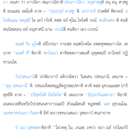
ยา
. มนสา วา ภาวนียา สมฺภาวนียาติ
มโนภาวนียา. อนุสาสตู
ติ อนุ อนุ สาสตู
ติ อยเมตฺถ อตฺโถติ อาห –
‘‘ปุนปฺปุนํ สาสตู’’
ติ.
อปราปรํ
ปวตฺติตํ หิตวจนํ.
อ
โนติณฺเณ วตฺถุสฺมึ
โย เอวํ กโรติ, ตสฺส อยํ คุโณ โทโสติ วจนํ.
ตนฺติวเสนา
ติ ตนฺติ
สนฺนิสฺสเยน อยํ อนุสาสนี นาม.
ปเวณี
ติ ตนฺติยา เอว เววจนํ.
อณฺฑํ วิย ภูโต
ติ อธิโกปมา กายสฺส อณฺฑโกสโต อพลทุพฺพลภาวโต. เต
นาห
‘‘อณฺฑํ หี’’
ติอาทิ.
พาโลเยว
ตาทิสตฺตภาวสมงฺคี มุหุตฺตมฺปิ อาโรคฺยํ ปฏิ
ชานนฺโต.
วิปฺปสนฺนานี
ติ ปกติมาการํ อติกฺกมิตฺวา วิเสเสน ปสนฺนานิ. เตนาห –
‘‘สุอุ ปสนฺนานี’’
ติ. ปสนฺนจิตฺตสมุฏฺิตรูปสมฺปทาหิ ตาหิ ตสฺส มุขวณฺณสฺส ปาริ
สุทฺธีติ อาห –
‘‘ปริสุทฺโธติ นิทฺโทโส’’
ติ. เตเนวาห
‘‘นิรุปกฺกิเลสตายา’’
ติอาทิ.
เอเตเนวสฺสินฺทฺริยวิปฺปสนฺนตาการณมฺปิ สํวณฺณิตนฺติ ทฏฺพฺพํ.
เอส
มุขวณฺโณ.
นยคฺคาหปฺา กิเรสา
ติ อิทํ อนาวชฺชนวเสเนว วุตฺตภาวํ สนฺธายาห.
ยํ เนว ปุตฺตสฺสา
ติอาทิ ‘‘โอวทตุ โน, ภนฺเต, ภควา ยถา มยํ ปรโลเกปิ