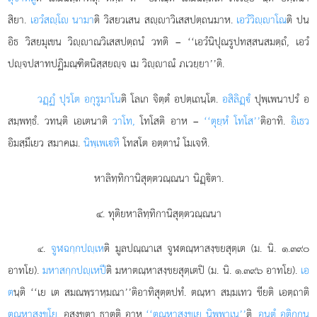
สิยา.
เอวํสฺโ นามา
ติ วิสยวเสน สฺาวิเสสปตฺถนมาห.
เอวํวิฺาโณ
ติ ปน
อิธ วิสยมุเขน วิฺาณวิเสสปตฺถนํ วทติ – ‘‘เอวํนิปุณรูปทสฺสนสมตฺถํ, เอวํ
ปฺจปสาทปฏิมณฺฑิตนิสฺสยฺจ เม วิฺาณํ ภเวยฺยา’’ติ.
วฏฺฏํ ปุรโต อกุรูมาโน
ติ โลเก จิตฺตํ อปตฺเถนฺโต.
อสิลิฏฺํ
ปุพฺเพนาปรํ อ
สมฺพทฺธํ. วทนฺติ เอเตนาติ
วาโท,
โทโสติ อาห –
‘‘ตุยฺหํ โทโส’’
ติอาทิ.
อิเธว
อิมสฺมึเยว สมาคเม.
นิพฺเพเหิ
โทสโต อตฺตานํ โมเจหิ.
หาลิทฺทิกานิสุตฺตวณฺณนา นิฏฺิตา.
๔. ทุติยหาลิทฺทิกานิสุตฺตวณฺณนา
.
จูฬฉกฺกปฺเห
ติ
มูลปณฺณาเส จูฬตณฺหาสงฺขยสุตฺเต (ม. นิ. ๑.๓๙๐
๔
อาทโย).
มหาสกฺกปฺเหปี
ติ มหาตณฺหาสงฺขยสุตฺเตปิ (ม. นิ. ๑.๓๙๖ อาทโย).
เอ
ต
นฺติ ‘‘เย เต สมณพฺราหฺมณา’’ติอาทิสุตฺตปทํ. ตณฺหา สมฺมเทว ขียติ เอตฺถาติ
ตณฺหาสงฺขโย,
อสงฺขตา ธาตูติ อาห
‘‘ตณฺหาสงฺขเย นิพฺพาเน’’
ติ.
อนฺตํ อติกฺกนฺ