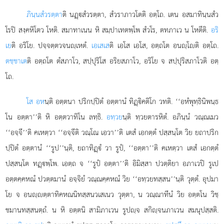
ภินฺนสํวรตฺตา
ติ
นฏฺสํวรตฺตา, สํวราภาวโตติ อตฺโถ. เตน อสมาทินฺนสํว
โรปิ สงฺคหิโตว โหติ. สมาทาเนน หิ สมฺปาเทตพฺโพ สํวโร, ตทภาเว น โหตีติ.
อริ
เย
ติ อริโย. ปจฺจตฺตวจนฺเหตํ.
เอเสเส
ติ เอโส เอโส, อตฺถโต อนฺโติ อตฺโถ.
ตชฺชาเต
ติ อตฺถโต ตํสภาโว, สปฺปุริโส อริยสภาโว, อริโย จ สปฺปุริสภาโวติ อตฺ
โถ.
โส อห
นฺติ อตฺตนา ปริกปฺปิตํ อตฺตานํ ทิฏฺิคติโก วทติ. ‘‘อหํพุทฺธินิพนฺธ
โน อตฺตา’’ติ หิ อตฺตวาทิโน ลทฺธิ.
อทฺวย
นฺติ ทฺวยตารหิตํ. อภินฺนํ วณฺณเมว
‘‘อจฺจี’’ติ คเหตฺวา ‘‘อจฺจีติ วณฺโณ เอวา’’ติ เตสํ เอกตฺตํ ปสฺสนฺโต วิย ยถาปริก
ปฺปิตํ อตฺตานํ ‘‘รูป’’นฺติ, ยถาทิฏฺํ วา รูปํ, ‘‘อตฺตา’’ติ คเหตฺวา เตสํ เอกตฺตํ
ปสฺสนฺโต ทฏฺพฺโพ. เอตฺถ จ ‘‘รูปํ อตฺตา’’ติ
อิมิสฺสา ปวตฺติยา อภาเวปิ รูเป
อตฺตคฺคหณํ ปวตฺตมานํ อจฺจิยํ วณฺณคฺคหณํ วิย ‘‘อทฺวยทสฺสน’’นฺติ วุตฺตํ. อุปมา
โย จ อนฺตฺตาทิคหณนิทสฺสนวเสเนว วุตฺตา, น วณฺณาทีนํ วิย อตฺตโน วิชฺ
ชมานทสฺสนตฺถํ. น หิ อตฺตนิ สามิภาเวน รูปฺจ สกิฺจนภาเวน สมนุปสฺสติ.