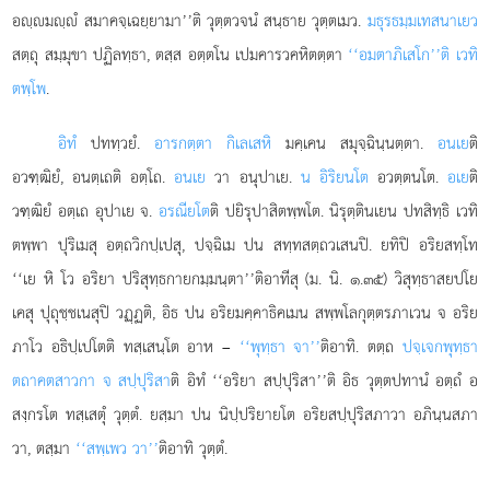
อฺมฺํ สมาคจฺเฉยฺยามา’’ติ วุตฺตวจนํ สนฺธาย วุตฺตเมว.
มธุรธมฺมเทสนาเยว
สตฺถุ สมฺมุขา ปฏิลทฺธา, ตสฺส อตฺตโน เปมคารวคหิตตฺตา
‘‘อมตาภิเสโก’’ติ เวทิ
ตพฺโพ
.
อิทํ
ปททฺวยํ.
อารกตฺตา กิเลเสหิ
มคฺเคน สมุจฺฉินฺนตฺตา.
อนเย
ติ
อวฑฺฒิยํ, อนตฺเถติ อตฺโถ.
อนเย
วา อนุปาเย.
น อิริยนโต
อวตฺตนโต.
อเย
ติ
วฑฺฒิยํ อตฺเถ อุปาเย จ.
อรณียโต
ติ ปยิรุปาสิตพฺพโต. นิรุตฺตินเยน ปทสิทฺธิ เวทิ
ตพฺพา ปุริเมสุ อตฺถวิกปฺเปสุ
, ปจฺฉิเม
ปน สทฺทสตฺถวเสนปิ. ยทิปิ อริยสทฺโท
‘‘เย หิ โว อริยา ปริสุทฺธกายกมฺมนฺตา’’ติอาทีสุ (ม. นิ. ๑.๓๕) วิสุทฺธาสยปโย
เคสุ ปุถุชฺชเนสุปิ วฏฺฏติ, อิธ ปน อริยมคฺคาธิคเมน สพฺพโลกุตฺตรภาเวน จ อริย
ภาโว อธิปฺเปโตติ ทสฺเสนฺโต อาห –
‘‘พุทฺธา จา’’
ติอาทิ. ตตฺถ
ปจฺเจกพุทฺธา
ตถาคตสาวกา จ สปฺปุริสา
ติ อิทํ ‘‘อริยา สปฺปุริสา’’ติ อิธ วุตฺตปทานํ อตฺถํ อ
สงฺกรโต ทสฺเสตุํ วุตฺตํ. ยสฺมา ปน นิปฺปริยายโต อริยสปฺปุริสภาวา อภินฺนสภา
วา, ตสฺมา
‘‘สพฺเพว วา’’
ติอาทิ วุตฺตํ.