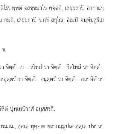
ารํ ติโรปพฺพตํ อสชฺชมาโน คจฺฉติ, เสยฺยถาปิ อากาเส;
น กมติ, เสยฺยถาปิ ปกฺขี สกุโณ; อิเมปิ จนฺทิมสูริเย
 จ.
า จิตฺตํ…เป… สโทสํ วา จิตฺตํ… วีตโทสํ วา จิตฺตํ…
 สอุตฺตรํ วา จิตฺตํ… อนุตฺตรํ วา จิตฺตํ… สมาหิตํ วา
ิหิตํ ปุพฺเพนิวาสํ อนุสฺสรติ.
ุพฺพณฺเณ, สุคเต ทุคฺคเต ยถากมฺมูปเค สตฺเต ปชานา