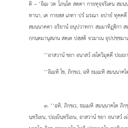
ติ – ‘อิเม วต โภนฺโต สตฺตา กายทุจฺจริเตน สมนฺ
ทานา, เต กายสฺส เภทา ปรํ มรณา อปายํ ทุคฺคต
สมนฺนาคตา อริยานํ อนุปวาทกา สมฺมาทิฏฺิกา สมฺม
กฺกนฺตมานุสเกน สตฺเต ปสฺสติ จวมาเน อุปปชฺชมาเ
‘‘อาสวานํ ขยา อนาสวํ เจโตวิมุตฺตึ ปฺาว
‘‘อิเมหิ โข, ภิกฺขเว, ฉหิ ธมฺเมหิ สมนฺนาคโต
๓
. ‘‘ฉหิ, ภิกฺขเว, ธมฺเมหิ สมนฺนาคโต ภิก
นฺทฺริเยน, ปฺินฺทฺริเยน, อาสวานํ ขยา อนาสวํ เจโต