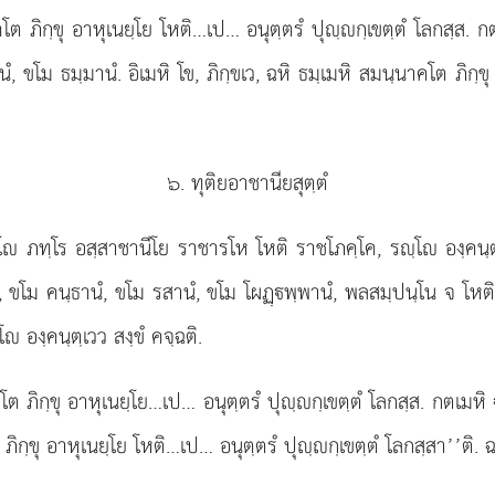
คโต ภิกฺขุ อาหุเนยฺโย โหติ…เป… อนุตฺตรํ ปุฺกฺเขตฺตํ โลกสฺส. ก
ํ, ขโม ธมฺมานํ. อิเมหิ โข
, ภิกฺขเว, ฉหิ ธมฺเมหิ สมนฺนาคโต ภิกฺข
๖. ทุติยอาชานียสุตฺตํ
ฺโ ภทฺโร อสฺสาชานีโย ราชารโห โหติ ราชโภคฺโค, รฺโ องฺคนฺตฺเ
 ขโม คนฺธานํ, ขโม รสานํ, ขโม โผฏฺพฺพานํ, พลสมฺปนฺโน จ โหติ.
 องฺคนฺตฺเวว สงฺขํ คจฺฉติ.
โต ภิกฺขุ อาหุเนยฺโย…เป… อนุตฺตรํ ปุฺกฺเขตฺตํ โลกสฺส. กตเมหิ ฉ
 ภิกฺขุ อาหุเนยฺโย โหติ…เป… อนุตฺตรํ ปุฺกฺเขตฺตํ โลกสฺสา’’ติ. ฉฏ