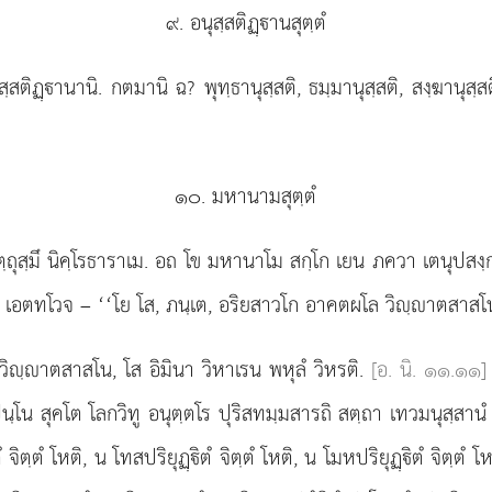
๙. อนุสฺสติฏฺานสุตฺตํ
ุสฺสติฏฺานานิ. กตมานิ ฉ? พุทฺธานุสฺสติ, ธมฺมานุสฺสติ, สงฺฆานุสฺส
๑๐. มหานามสุตฺตํ
ตฺถุสฺมึ นิคฺโรธาราเม. อถ โข มหานาโม สกฺโก เยน ภควา เตนุปสงฺกม
ฺตํ เอตทโวจ – ‘‘โย โส, ภนฺเต, อริยสาวโก อาคตผโล วิฺาตสาสโน
วิฺาตสาสโน, โส อิมินา วิหาเรน พหุลํ วิหรติ.
[อ. นิ. ๑๑.๑๑]
นฺโน สุคโต โลกวิทู อนุตฺตโร ปุริสทมฺมสารถิ สตฺถา เทวมนุสฺสาน
ิตฺตํ โหติ, น โทสปริยุฏฺิตํ จิตฺตํ โหติ, น โมหปริยุฏฺิตํ จิตฺตํ