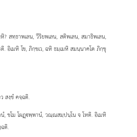
ิ ฉหิ? สทฺธาพเลน, วีริยพเลน, สติพเลน, สมาธิพเลน,
 อิเมหิ โข, ภิกฺขเว, ฉหิ ธมฺเมหิ สมนฺนาคโต ภิกฺขุ
 สงฺขํ คจฺฉติ.
านํ, ขโม โผฏฺพฺพานํ, วณฺณสมฺปนฺโน จ โหติ. อิเมหิ
ฉติ.