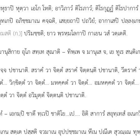
 พหุธาปิ หุตฺวา เอโก โหติ; อาวิภาวํ ติโรภาวํ; ติโรกุฏฺฏํ ติโรปาก
; อุทเกปิ อภิชฺชมาเน คจฺฉติ, เสยฺยถาปิ ปถวิยํ; อากาเสปิ ปลฺลงฺเก
มสติ (ก.)]
ปริมชฺชติ; ยาว พฺรหฺมโลกาปิ กาเยน วสํ วตฺเตติ.
านุสิกาย อุโภ สทฺเท สุณาติ – ทิพฺเพ จ มานุเส จ, เย ทูเร สนฺติเก
จ ปชานาติ. สราคํ วา จิตฺตํ สราคํ จิตฺตนฺติ ปชานาติ, วีตราคํ ว
ตฺตํ… วิกฺขิตฺตํ วา จิตฺตํ… มหคฺคตํ วา จิตฺตํ… อมหคฺคตํ วา จิตฺตํ…
ตฺตํ วา จิตฺตํ อวิมุตฺตํ จิตฺตนฺติ ปชานาติ.
ถิทํ – เอกมฺปิ ชาตึ ทฺเวปิ ชาติโย…เป…
. อิติ สาการํ สอุทฺเทสํ อเนกว
นุสเกน สตฺเต ปสฺสติ จวมาเน อุปปชฺชมาเน หีเน ปณีเต สุวณฺเณ ท