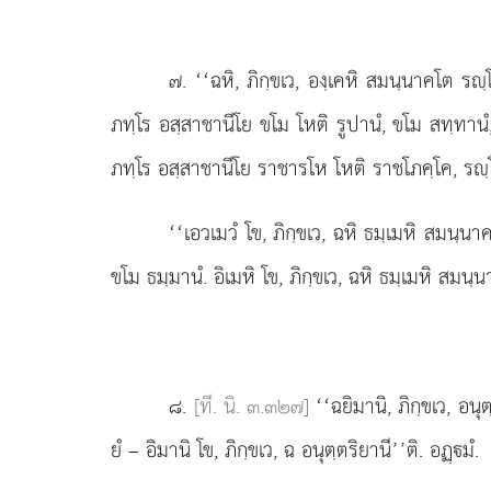
๗
. ‘‘ฉหิ
, ภิกฺขเว, องฺเคหิ สมนฺนาคโต ร
ภทฺโร อสฺสาชานีโย ขโม โหติ รูปานํ, ขโม สทฺทานํ
ภทฺโร อสฺสาชานีโย ราชารโห โหติ ราชโภคฺโค, รฺโ
‘‘เอวเมวํ โข, ภิกฺขเว, ฉหิ ธมฺเมหิ สมนฺนา
ขโม ธมฺมานํ. อิเมหิ โข, ภิกฺขเว, ฉหิ ธมฺเมหิ สมนฺน
๘
.
[ที. นิ. ๓.๓๒๗]
‘‘ฉยิมานิ
, ภิกฺขเว, อนุ
ยํ – อิมานิ โข, ภิกฺขเว, ฉ อนุตฺตริยานี’’ติ. อฏฺมํ.