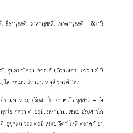
ติ, สีลานุสฺสติ, จาคานุสฺสติ, เทวตานุสฺสติ – อิมานิ
ิ; อุปสงฺกมิตฺวา ภควนฺตํ อภิวาเทตฺวา เอกมนฺตํ นิ
, โส กตเมน วิหาเรน พหุลํ วิหรตี’’ติ?
อิธ, มหานาม, อริยสาวโก ตถาคตํ อนุสฺสรติ – ‘อิ
ํ พุทฺโธ ภควา’ติ. ยสฺมึ, มหานาม, สมเย อริยสาวโก
 โหติ; อุชุคตเมวสฺส ตสฺมึ สมเย จิตฺตํ โหติ ตถาคตํ อา