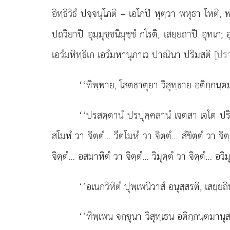
อิทฺธิวิธํ ปจฺจนุโภติ – เอโกปิ หุตฺวา พหุธา โหติ,
ปถวิยาปิ อุมฺมุชฺชนิมุชฺชํ กโรติ, เสยฺยถาปิ อุทเก
เอวํมหิทฺธิเก เอวํมหานุภาเว ปาณินา ปริมสติ
[ปรา
‘‘ทิพฺพาย, โสตธาตุยา วิสุทฺธาย อติกฺกนฺตม
‘‘ปรสตฺตานํ ปรปุคฺคลานํ เจตสา เจโต ปริจฺ
สโมหํ
วา จิตฺตํ… วีตโมหํ วา จิตฺตํ… สํขิตฺตํ วา จิ
จิตฺตํ… อสมาหิตํ วา จิตฺตํ… วิมุตฺตํ วา จิตฺตํ… อวิมุ
‘‘อเนกวิหิตํ ปุพฺเพนิวาสํ อนุสฺสรติ, เสยฺย
‘‘ทิพฺเพน จกฺขุนา วิสุทฺเธน อติกฺกนฺตมา