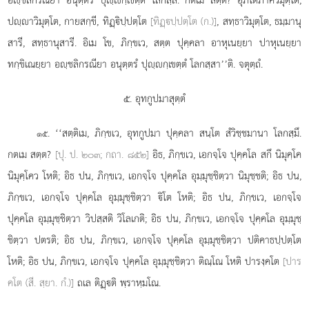
ปฺาวิมุตฺโต, กายสกฺขี, ทิฏฺิปฺปตฺโต
[ทิฏฺปฺปตฺโต (ก.)]
, สทฺธาวิมุตฺโต, ธมฺมานุ
สารี, สทฺธานุสารี. อิเม
โข, ภิกฺขเว, สตฺต ปุคฺคลา อาหุเนยฺยา ปาหุเนยฺยา
ทกฺขิเณยฺยา อฺชลิกรณียา อนุตฺตรํ ปุฺกฺเขตฺตํ โลกสฺสา’’ติ. จตุตฺถํ.
๕. อุทกูปมาสุตฺตํ
. ‘‘สตฺติเม, ภิกฺขเว, อุทกูปมา ปุคฺคลา สนฺโต สํวิชฺชมานา โลกสฺมึ.
๑๕
กตเม สตฺต?
[ปุ. ป. ๒๐๓; กถา. ๘๕๒]
อิธ, ภิกฺขเว, เอกจฺโจ ปุคฺคโล สกึ นิมุคฺโค
นิมุคฺโคว โหติ; อิธ ปน, ภิกฺขเว, เอกจฺโจ ปุคฺคโล อุมฺมุชฺชิตฺวา นิมุชฺชติ; อิธ ปน,
ภิกฺขเว, เอกจฺโจ ปุคฺคโล อุมฺมุชฺชิตฺวา ิโต โหติ; อิธ ปน, ภิกฺขเว, เอกจฺโจ
ปุคฺคโล อุมฺมุชฺชิตฺวา วิปสฺสติ วิโลเกติ; อิธ ปน, ภิกฺขเว, เอกจฺโจ ปุคฺคโล อุมฺมุชฺ
ชิตฺวา ปตรติ; อิธ ปน, ภิกฺขเว, เอกจฺโจ
ปุคฺคโล อุมฺมุชฺชิตฺวา ปติคาธปฺปตฺโต
โหติ; อิธ
ปน, ภิกฺขเว, เอกจฺโจ ปุคฺคโล อุมฺมุชฺชิตฺวา ติณฺโณ โหติ ปารงฺคโต
[ปาร
คโต (สี. สฺยา. กํ.)]
ถเล ติฏฺติ พฺราหฺมโณ.