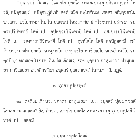
‘‘ปุน จปรํ, ภิกฺขเว, อิเธกจฺโจ ปุคฺคโล สพฺพสงฺขาเรสุ อนิจฺจานุปสฺสี วิห
รติ, อนิจฺจสฺี, อนิจฺจปฏิสํเวที สตตํ สมิตํ อพฺโพกิณฺณํ เจตสา อธิมุจฺจมาโน
ปฺาย ปริโยคาหมาโน. โส ปฺจนฺนํ โอรมฺภาคิยานํ
สํโยชนานํ ปริกฺขยา อนฺ
ตราปรินิพฺพายี โหติ…เป… อุปหจฺจปรินิพฺพายี โหติ…เป… อสงฺขารปรินิพฺพายี
โหติ…เป… สสงฺขารปรินิพฺพายี โหติ…เป… อุทฺธํโสโต โหติ อกนิฏฺคามี. อยํ,
ภิกฺขเว, สตฺตโม ปุคฺคโล อาหุเนยฺโย ปาหุเนยฺโย ทกฺขิเณยฺโย อฺชลิกรณีโย อนุ
ตฺตรํ ปุฺกฺเขตฺตํ โลกสฺส. อิเม โข, ภิกฺขเว, สตฺต ปุคฺคลา อาหุเนยฺยา
ปาหุเนยฺ
ยา ทกฺขิเณยฺยา อฺชลิกรณียา อนุตฺตรํ ปุฺกฺเขตฺตํ โลกสฺสา’’ติ. ฉฏฺํ.
๗. ทุกฺขานุปสฺสีสุตฺตํ
. สตฺติเม
, ภิกฺขเว, ปุคฺคลา อาหุเนยฺยา…เป… อนุตฺตรํ ปุฺกฺเขตฺตํ
๑๗
โลกสฺส. กตเม สตฺต? อิธ, ภิกฺขเว, เอกจฺโจ ปุคฺคโล สพฺพสงฺขาเรสุ ทุกฺขานุปสฺสี วิ
หรติ…เป…. สตฺตมํ.
๘. อนตฺตานุปสฺสีสุตฺตํ