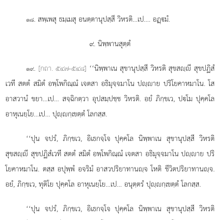
. สพฺเพสุ ธมฺเมสุ อนตฺตานุปสฺสี วิหรติ…เป…. อฏฺมํ.
๑๘
๙. นิพฺพานสุตฺตํ
.
[กถา. ๕๔๗-๕๔๘]
‘‘นิพฺพาเน
สุขานุปสฺสี วิหรติ สุขสฺี สุขปฏิสํ
๑๙
เวที สตตํ สมิตํ อพฺโพกิณฺณํ เจตสา อธิมุจฺจมาโน ปฺาย ปริโยคาหมาโน. โส
อาสวานํ ขยา…เป… สจฺฉิกตฺวา อุปสมฺปชฺช วิหรติ. อยํ ภิกฺขเว, ปโม ปุคฺคโล
อาหุเนยฺโย…เป… ปุฺกฺเขตฺตํ โลกสฺส.
‘‘ปุน จปรํ, ภิกฺขเว, อิเธกจฺโจ ปุคฺคโล นิพฺพาเน สุขานุปสฺสี วิหรติ
สุขสฺี สุขปฏิสํเวที สตตํ สมิตํ อพฺโพกิณฺณํ เจตสา อธิมุจฺจมาโน ปฺาย ปริ
โยคาหมาโน. ตสฺส อปุพฺพํ อจริมํ อาสวปริยาทานฺจ โหติ ชีวิตปริยาทานฺจ.
อยํ, ภิกฺขเว, ทุติโย ปุคฺคโล อาหุเนยฺโย…เป… อนุตฺตรํ ปุฺกฺเขตฺตํ โลกสฺส.
‘‘ปุน จปรํ, ภิกฺขเว, อิเธกจฺโจ ปุคฺคโล นิพฺพาเน สุขานุปสฺสี วิหรติ