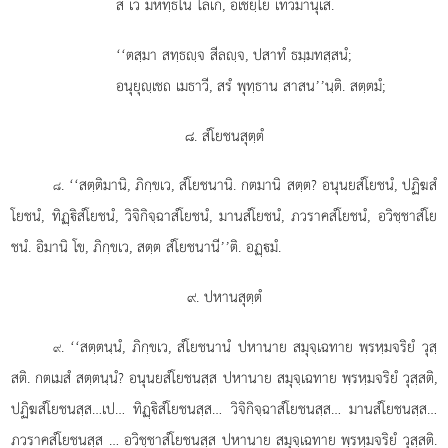
ส เว มหทฺธโน โลเก, อเชยฺโย เทวมานุเส.
‘‘ตสฺมา สทฺธฺจ สีลฺจ, ปสาทํ ธมฺมทสฺสนํ;
อนุยุฺเชถ เมธาวี, สรํ พุทฺธาน สาสน’’นฺติ. สตฺตมํ;
๘. สํโยชนสุตฺตํ
. ‘‘สตฺติมานิ, ภิกฺขเว, สํโยชนานิ. กตมานิ สตฺต? อนุนยสํโยชนํ, ปฏิฆสํ
๘
โยชนํ, ทิฏฺิสํโยชนํ, วิจิกิจฺฉาสํโยชนํ, มานสํโยชนํ, ภวราคสํโยชนํ, อวิชฺชาสํโย
ชนํ. อิมานิ โข, ภิกฺขเว, สตฺต สํโยชนานี’’ติ. อฏฺมํ.
๙. ปหานสุตฺตํ
. ‘‘สตฺตนฺนํ
, ภิกฺขเว, สํโยชนานํ ปหานาย สมุจฺเฉทาย พฺรหฺมจริยํ วุสฺ
๙
สติ. กตเมสํ
สตฺตนฺนํ? อนุนยสํโยชนสฺส
ปหานาย สมุจฺเฉทาย พฺรหฺมจริยํ วุสฺสติ,
ปฏิฆสํโยชนสฺส…เป… ทิฏฺิสํโยชนสฺส… วิจิกิจฺฉาสํโยชนสฺส… มานสํโยชนสฺส…
ภวราคสํโยชนสฺส
… อวิชฺชาสํโยชนสฺส ปหานาย สมุจฺเฉทาย พฺรหฺมจริยํ วุสฺสติ.