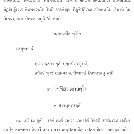
อวิคตเปโม, สติเนปกฺเก ติพฺพจฺฉนฺโท โหติ อายติฺจ สติเนปกฺเก อวิคตเปโม,
ทิฏฺิปฏิเวเธ
ติพฺพจฺฉนฺโท โหติ อายติฺจ ทิฏฺิปฏิเวเธ อวิคตเปโม. อิมานิ โข,
ภิกฺขเว, สตฺต นิทฺทสวตฺถูนี’’ติ. ทสมํ.
อนุสยวคฺโค ทุติโย.
ตสฺสุทฺทานํ –
ทุเว อนุสยา กุลํ, ปุคฺคลํ อุทกูปมํ;
อนิจฺจํ ทุกฺขํ อนตฺตา จ, นิพฺพานํ นิทฺทสวตฺถุ จาติ.
๓. วชฺชิสตฺตกวคฺโค
๑. สารนฺททสุตฺตํ
. เอวํ
เม สุตํ – เอกํ สมยํ ภควา เวสาลิยํ วิหรติ สารนฺทเท เจติเย.
๒๑
อถ โข สมฺพหุลา ลิจฺฉวี เยน ภควา เตนุปสงฺกมึสุ; อุปสงฺกมิตฺวา ภควนฺตํ อภิวา