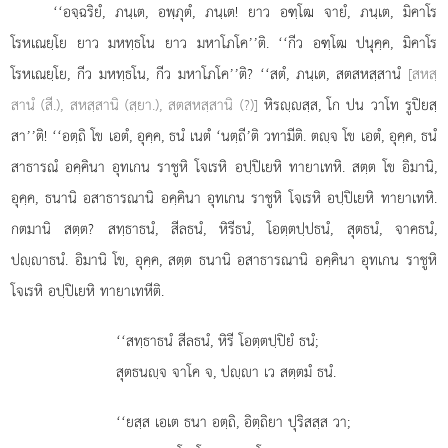
‘‘อจฺฉริยํ
, ภนฺเต, อพฺภุตํ, ภนฺเต! ยาว อฑฺโฒ จายํ, ภนฺเต, มิคาโร
โรหเณยฺโย ยาว มหทฺธโน ยาว มหาโภโค’’ติ. ‘‘กีว อฑฺโฒ
ปนุคฺค, มิคาโร
โรหเณยฺโย, กีว มหทฺธโน, กีว มหาโภโค’’ติ? ‘‘สตํ, ภนฺเต, สตสหสฺสานํ
[สหสฺ
สานํ (สี.), สหสฺสานิ (สฺยา.), สตสหสฺสานิ (?)]
หิรฺสฺส, โก ปน วาโท รูปิยสฺ
สา’’ติ! ‘‘อตฺถิ โข เอตํ, อุคฺค, ธนํ เนตํ ‘นตฺถี’ติ วทามีติ
. ตฺจ โข เอตํ, อุคฺค, ธนํ
สาธารณํ อคฺคินา อุทเกน ราชูหิ โจเรหิ อปฺปิเยหิ ทายาเทหิ. สตฺต โข อิมานิ,
อุคฺค, ธนานิ อสาธารณานิ อคฺคินา อุทเกน ราชูหิ โจเรหิ อปฺปิเยหิ ทายาเทหิ.
กตมานิ สตฺต? สทฺธาธนํ, สีลธนํ, หิรีธนํ, โอตฺตปฺปธนํ, สุตธนํ, จาคธนํ,
ปฺาธนํ. อิมานิ โข, อุคฺค, สตฺต ธนานิ อสาธารณานิ อคฺคินา อุทเกน ราชูหิ
โจเรหิ อปฺปิเยหิ ทายาเทหีติ.
‘‘สทฺธาธนํ สีลธนํ, หิรี โอตฺตปฺปิยํ ธนํ;
สุตธนฺจ จาโค จ, ปฺา เว สตฺตมํ ธนํ.
‘‘ยสฺส เอเต ธนา อตฺถิ, อิตฺถิยา ปุริสสฺส วา;