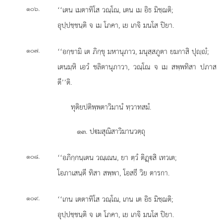
.
‘‘เตน
เมตาทิโส วณฺโณ, เตน เม อิธ มิชฺฌติ;
๑๐๖
อุปฺปชฺชนฺติ จ เม โภคา, เย เกจิ มนโส ปิยา.
.
‘‘อกฺขามิ เต ภิกฺขุ มหานุภาว, มนุสฺสภูตา ยมกาสิ ปุฺํ;
๑๐๗
เตนมฺหิ เอวํ ชลิตานุภาวา, วณฺโณ จ เม สพฺพทิสา ปภาส
ตี’’ติ.
ทุติยปติพฺพตาวิมานํ ทฺวาทสมํ.
๑๓. ปมสุณิสาวิมานวตฺถุ
.
‘‘อภิกฺกนฺเตน
วณฺเณน, ยา ตฺวํ ติฏฺสิ เทวเต;
๑๐๘
โอภาเสนฺตี ทิสา สพฺพา, โอสธี วิย ตารกา.
.
‘‘เกน เตตาทิโส วณฺโณ, เกน เต อิธ มิชฺฌติ;
๑๐๙
อุปฺปชฺชนฺติ จ เต โภคา, เย เกจิ มนโส ปิยา.