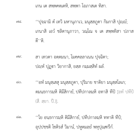
เกน เต สพฺพคตฺเตหิ, สพฺพา โอภาสเต ทิสา.
.
‘‘ปุจฺฉามิ
ตํ เทวิ มหานุภาเว, มนุสฺสภูตา กิมกาสิ ปุฺํ;
๗๘
เกนาสิ เอวํ ชลิตานุภาวา, วณฺโณ จ เต สพฺพทิสา ปภาส
ตี’’ติ.
.
สา เทวตา อตฺตมนา, โมคฺคลฺลาเนน ปุจฺฉิตา;
๗๙
ปฺหํ ปุฏฺา วิยากาสิ, ยสฺส กมฺมสฺสิทํ ผลํ.
.
‘‘อหํ มนุสฺเสสุ มนุสฺสภูตา, ปุริมาย ชาติยา มนุสฺสโลเก;
๘๐
ตมนฺธการมฺหิ ติมีสิกายํ, ปทีปกาลมฺหิ อทาสิ ทีปํ
[อทํ ปทีปํ
(สี. สฺยา. ปี.)]
.
.
‘‘โย อนฺธการมฺหิ ติมีสิกายํ, ปทีปกาลมฺหิ
ททาติ ทีปํ;
๘๑
อุปฺปชฺชติ โชติรสํ วิมานํ, ปหูตมลฺยํ พหุปุณฺฑรีกํ.