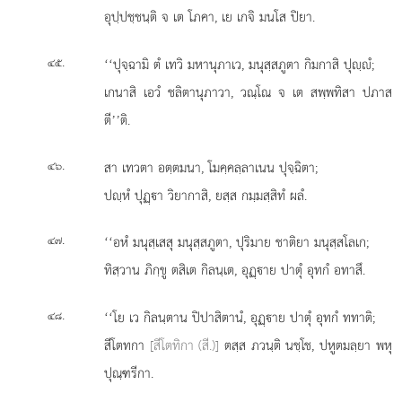
อุปฺปชฺชนฺติ จ เต โภคา, เย เกจิ มนโส ปิยา.
.
‘‘ปุจฺฉามิ ตํ เทวิ มหานุภาเว, มนุสฺสภูตา กิมกาสิ ปุฺํ;
๔๕
เกนาสิ
เอวํ ชลิตานุภาวา, วณฺโณ จ เต สพฺพทิสา ปภาส
ตี’’ติ.
.
สา เทวตา อตฺตมนา, โมคฺคลฺลาเนน ปุจฺฉิตา;
๔๖
ปฺหํ ปุฏฺา วิยากาสิ, ยสฺส กมฺมสฺสิทํ ผลํ.
.
‘‘อหํ
มนุสฺเสสุ มนุสฺสภูตา, ปุริมาย ชาติยา มนุสฺสโลเก;
๔๗
ทิสฺวาน ภิกฺขู ตสิเต กิลนฺเต, อุฏฺาย ปาตุํ อุทกํ อทาสึ.
.
‘‘โย
เว กิลนฺตาน ปิปาสิตานํ, อุฏฺาย ปาตุํ อุทกํ ททาติ;
๔๘
สีโตทกา
[สีโตทิกา (สี.)]
ตสฺส ภวนฺติ นชฺโช, ปหูตมลฺยา พหุ
ปุณฺฑรีกา.