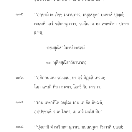
.
‘‘อกฺขามิ เต ภิกฺขุ มหานุภาว, มนุสฺสภูตา ยมกาสิ ปุฺํ;
๑๑๕
เตนมฺหิ เอวํ ชลิตานุภาวา, วณฺโณ จ เม สพฺพทิสา ปภาส
ตี’’ติ.
ปมสุณิสาวิมานํ เตรสมํ.
๑๔. ทุติยสุณิสาวิมานวตฺถุ
.
‘‘อภิกฺกนฺเตน
วณฺเณน, ยา ตฺวํ ติฏฺสิ เทวเต;
๑๑๖
โอภาเสนฺตี ทิสา สพฺพา, โอสธี วิย ตารกา.
.
‘‘เกน
เตตาทิโส วณฺโณ, เกน เต อิธ มิชฺฌติ;
๑๑๗
อุปฺปชฺชนฺติ จ เต โภคา, เย เกจิ มนโส ปิยา.
.
‘‘ปุจฺฉามิ ตํ เทวิ มหานุภาเว, มนุสฺสภูตา กิมกาสิ ปุฺํ;
๑๑๘