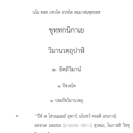
นโม ตสฺส ภควโต อรหโต สมฺมาสมฺพุทฺธสฺส
ขุทฺทกนิกาเย
วิมานวตฺถุปาฬิ
๑. อิตฺถิวิมานํ
๑. ปีวคฺโค
๑. ปมปีวิมานวตฺถุ
.
‘‘ปีํ
เต โสวณฺณมยํ อุฬารํ, มโนชวํ คจฺฉติ เยนกามํ;
๑
อลงฺกเต มลฺยธเร
[มาลฺยธเร (สฺยา.)]
สุวตฺเถ, โอภาสสิ วิชฺชุ