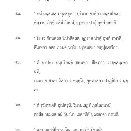
.
‘‘อหํ มนุสฺเสสุ มนุสฺสภูตา, ปุริมาย ชาติยา มนุสฺสโลเก;
๕๗
ทิสฺวาน ภิกฺขุํ ตสิตํ กิลนฺตํ, อุฏฺาย ปาตุํ อุทกํ อทาสึ.
.
‘‘โย เว กิลนฺตสฺส ปิปาสิตสฺส, อุฏฺาย ปาตุํ อุทกํ ททาติ;
๕๘
สีโตทกา ตสฺส ภวนฺติ นชฺโช, ปหูตมลฺยา พหุปุณฺฑรีกา.
.
‘‘ตํ อาปคา อนุปริยนฺติ สพฺพทา, สีโตทกา วาลุกสนฺถตา
๕๙
นที;
อมฺพา จ สาลา ติลกา จ ชมฺพุโย, อุทฺทาลกา ปาฏลิโย จ ผุลฺ
ลา.
.
‘‘ตํ
ภูมิภาเคหิ อุเปตรูปํ, วิมานเสฏฺํ ภุสโสภมานํ;
๖๐
ตสฺสีธ กมฺมสฺส อยํ วิปาโก, เอตาทิสํ ปุฺกตา ลภนฺติ.
.
‘‘เตน เมตาทิโส วณฺโณ, เตน เม อิธ มิชฺฌติ;
๖๑