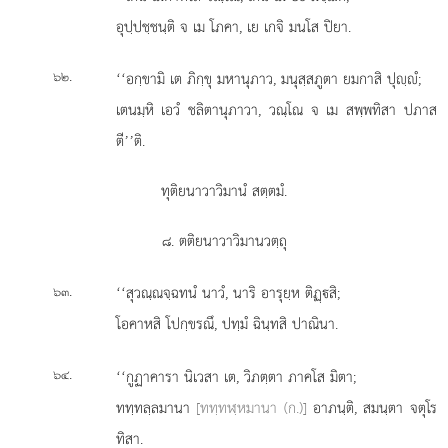
อุปฺปชฺชนฺติ จ เม โภคา, เย เกจิ มนโส ปิยา.
.
‘‘อกฺขามิ
เต ภิกฺขุ มหานุภาว, มนุสฺสภูตา ยมกาสิ ปุฺํ;
๖๒
เตนมฺหิ เอวํ ชลิตานุภาวา, วณฺโณ จ เม สพฺพทิสา ปภาส
ตี’’ติ.
ทุติยนาวาวิมานํ สตฺตมํ.
๘. ตติยนาวาวิมานวตฺถุ
.
‘‘สุวณฺณจฺฉทนํ
นาวํ, นาริ อารุยฺห ติฏฺสิ;
๖๓
โอคาหสิ โปกฺขรณึ, ปทฺมํ ฉินฺทสิ ปาณินา.
.
‘‘กูฏาคารา
นิเวสา เต, วิภตฺตา ภาคโส มิตา;
๖๔
ททฺทลฺลมานา
[ททฺทฬฺหมานา (ก.)]
อาภนฺติ, สมนฺตา จตุโร
ทิสา.