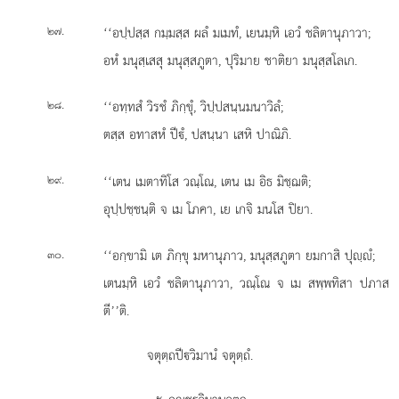
.
‘‘อปฺปสฺส กมฺมสฺส ผลํ มเมทํ, เยนมฺหิ เอวํ ชลิตานุภาวา;
๒๗
อหํ มนุสฺเสสุ มนุสฺสภูตา, ปุริมาย ชาติยา มนุสฺสโลเก.
.
‘‘อทฺทสํ
วิรชํ ภิกฺขุํ, วิปฺปสนฺนมนาวิลํ;
๒๘
ตสฺส อทาสหํ ปีํ, ปสนฺนา เสหิ ปาณิภิ.
.
‘‘เตน เมตาทิโส วณฺโณ, เตน เม อิธ มิชฺฌติ;
๒๙
อุปฺปชฺชนฺติ จ เม โภคา, เย เกจิ มนโส ปิยา.
.
‘‘อกฺขามิ
เต ภิกฺขุ มหานุภาว, มนุสฺสภูตา ยมกาสิ ปุฺํ;
๓๐
เตนมฺหิ เอวํ ชลิตานุภาวา, วณฺโณ จ เม สพฺพทิสา ปภาส
ตี’’ติ.
จตุตฺถปีวิมานํ จตุตฺถํ.