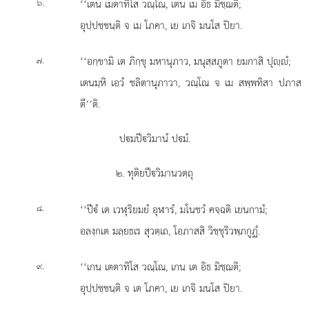
.
‘‘เตน เมตาทิโส วณฺโณ, เตน เม อิธ มิชฺฌติ;
๖
อุปฺปชฺชนฺติ จ เม โภคา, เย เกจิ มนโส ปิยา.
.
‘‘อกฺขามิ เต ภิกฺขุ มหานุภาว, มนุสฺสภูตา ยมกาสิ ปุฺํ;
๗
เตนมฺหิ เอวํ ชลิตานุภาวา, วณฺโณ จ เม สพฺพทิสา ปภาส
ตี’’ติ.
ปมปีวิมานํ ปมํ.
๒. ทุติยปีวิมานวตฺถุ
.
‘‘ปีํ
เต เวฬุริยมยํ อุฬารํ, มโนชวํ คจฺฉติ เยนกามํ;
๘
อลงฺกเต มลฺยธเร สุวตฺเถ, โอภาสสิ วิชฺชุริวพฺภกูฏํ.
.
‘‘เกน เตตาทิโส วณฺโณ, เกน เต อิธ มิชฺฌติ;
๙
อุปฺปชฺชนฺติ จ เต โภคา, เย เกจิ มนโส ปิยา.