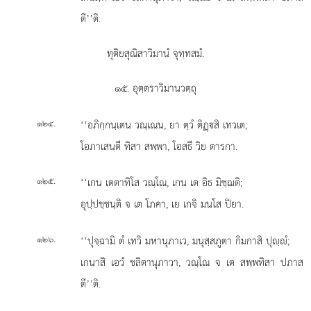
ตี’’ติ.
ทุติยสุณิสาวิมานํ จุทฺทสมํ.
๑๕. อุตฺตราวิมานวตฺถุ
.
‘‘อภิกฺกนฺเตน วณฺเณน, ยา ตฺวํ ติฏฺสิ เทวเต;
๑๒๔
โอภาเสนฺตี ทิสา สพฺพา, โอสธี วิย ตารกา.
.
‘‘เกน เตตาทิโส วณฺโณ, เกน เต อิธ มิชฺฌติ;
๑๒๕
อุปฺปชฺชนฺติ จ เต โภคา, เย เกจิ มนโส ปิยา.
.
‘‘ปุจฺฉามิ
ตํ เทวิ มหานุภาเว, มนุสฺสภูตา กิมกาสิ ปุฺํ;
๑๒๖
เกนาสิ เอวํ ชลิตานุภาวา, วณฺโณ จ เต สพฺพทิสา ปภาส
ตี’’ติ.