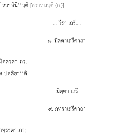
ํ สวาหินิ’’นฺติ
[สวาหนนฺติ (ก.)]
.
… วีรา เถรี….
๘. มิตฺตาเถรีคาถา
 มิตฺตรตา ภว;
ส ปตฺติยา’’ติ.
… มิตฺตา เถรี….
๙. ภทฺราเถรีคาถา
 ภทฺรรตา ภว;