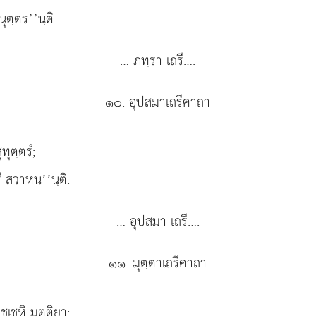
ุตฺตร’’นฺติ.
… ภทฺรา เถรี….
๑๐. อุปสมาเถรีคาถา
ทุตฺตรํ;
รํ สวาหน’’นฺติ.
… อุปสมา เถรี….
๑๑. มุตฺตาเถรีคาถา
ุชฺเชหิ มุตฺติยา;