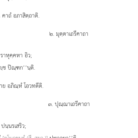
ี คาถํ อภาสิตฺถาติ.
๒. มุตฺตาเถรีคาถา
ท ราหุคฺคหา อิว;
ฺช ปิณฺฑก’’นฺติ.
ถาย อภิณฺหํ โอวทตีติ.
๓. ปุณฺณาเถรีคาถา
ท ปนฺนรเสริว;