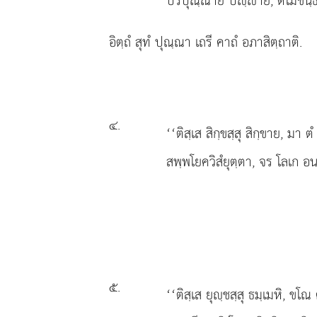
ปริปุณฺณาย ปฺาย, ตโมขนฺธ
อิตฺถํ สุทํ ปุณฺณา เถรี คาถํ อภาสิตฺถาติ.
๔
.
‘‘ติสฺเส สิกฺขสฺสุ สิกฺขาย, มา ตํ
สพฺพโยควิสํยุตฺตา, จร โลเก อ
๕
.
‘‘ติสฺเส
ยุฺชสฺสุ ธมฺเมหิ, ขโณ