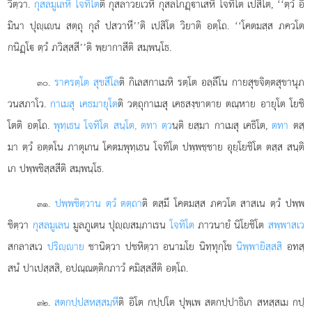
วิตฺวา.
กุสลมูเลหิ โจทิโต
ติ กุสลาวยเวหิ กุสลโกฏฺาเสหิ โจทิโต เปสิโต, ‘‘ตฺวํ อิ
มินา ปุฺเน สตฺถุ กุลํ ปสวาหี’’ติ เปสิโต วิยาติ อตฺโถ. ‘‘โคตมสฺส ภควโต
กนิฏฺโ ตฺวํ ภวิสฺสสี’’ติ พฺยากาสีติ สมฺพนฺโธ.
.
ราครตฺโต สุขสีโล
ติ กิเลสกาเมหิ รตฺโต อลฺลีโน กายสุขจิตฺตสุขานุภ
๓๐
วนสภาโว.
กาเมสุ เคธมายุโต
ติ วตฺถุกาเมสุ เคธสงฺขาตาย ตณฺหาย อายุโต โยชิ
โตติ อตฺโถ.
พุทฺเธน โจทิโต สนฺโต, ตทา ตฺว
นฺติ ยสฺมา กาเมสุ เคธิโต,
ตทา
ตสฺ
มา
ตฺวํ อตฺตโน ภาตุเกน โคตมพุทฺเธน โจทิโต ปพฺพชฺชาย อุยฺโยชิโต ตสฺส สนฺติ
เก ปพฺพชิสฺสสีติ สมฺพนฺโธ.
.
ปพฺพชิตฺวาน ตฺวํ ตตฺถา
ติ ตสฺมึ โคตมสฺส ภควโต สาสเน ตฺวํ ปพฺพ
๓๑
ชิตฺวา
กุสลมูเลน
มูลภูเตน ปุฺสมฺภาเรน
โจทิโต
ภาวนายํ นิโยชิโต
สพฺพาสเว
สกลาสเว
ปริฺาย
ชานิตฺวา ปชหิตฺวา อนามโย นิทฺทุกฺโข
นิพฺพายิสฺสสิ
อทสฺ
สนํ ปาเปสฺสสิ, อปณฺณตฺติกภาวํ คมิสฺสสีติ อตฺโถ.
.
สตกปฺปสหสฺสมฺหี
ติ อิโต กปฺปโต ปุพฺเพ สตกปฺปาธิเก สหสฺสเม กปฺ
๓๒