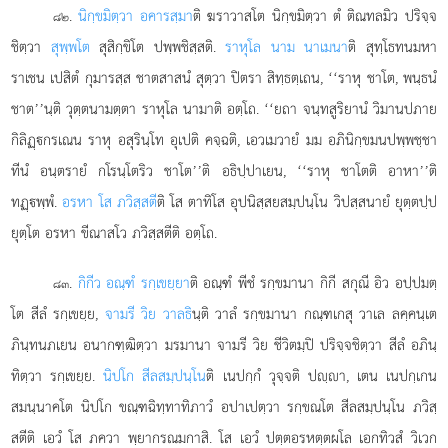
.
นิกฺขมิตฺวา
อคารสฺมา
ติ ฆราวาสโต นิกฺขมิตฺวา ตํ ติณทลมิว ปริจฺจ
๘๒
ชิตฺวา
สุพฺพโต
สุสิกฺขิโต ปพฺพชิสฺสติ.
ราหุโล นาม
นาเมนา
ติ สุทฺโธทนมหา
ราเชน เปสิตํ
กุมารสฺส ชาตสาสนํ สุตฺวา ปิตรา สิทฺธตฺเถน, ‘‘ราหุ ชาโต, พนฺธนํ
ชาต’’นฺติ วุตฺตนามตฺตา ราหุโล นามาติ อตฺโถ. ‘‘ยถา จนฺทสูริยานํ วิมานปภาย
กิลิฏฺกรเณน ราหุ อสุรินฺโท อุเปติ คจฺฉติ, เอวเมวายํ มม อภินิกฺขมนปพฺพชฺชา
ทีนํ อนฺตรายํ กโรนฺโตริว ชาโต’’ติ อธิปฺปาเยน, ‘‘ราหุ ชาโตติ อาหา’’ติ
ทฏฺพฺพํ.
อรหา โส ภวิสฺสตี
ติ โส ตาทิโส อุปนิสฺสยสมฺปนฺโน วิปสฺสนายํ ยุตฺตปฺป
ยุตฺโต อรหา ขีณาสโว ภวิสฺสตีติ อตฺโถ.
.
กิกีว อณฺฑํ รกฺเขยฺยา
ติ อณฺฑํ พีชํ รกฺขมานา กิกี สกุณี อิว อปฺปมตฺ
๘๓
โต สีลํ รกฺเขยฺย,
จามรี วิย วาลธิ
นฺติ วาลํ รกฺขมานา กณฺฑเกสุ วาเล ลคฺคนฺเต
ภินฺทนภเยน อนากฑฺฒิตฺวา มรมานา จามรี วิย ชีวิตมฺปิ ปริจฺจชิตฺวา สีลํ อภินฺ
ทิตฺวา รกฺเขยฺย.
นิปโก สีลสมฺปนฺโน
ติ เนปกฺกํ วุจฺจติ ปฺา, เตน เนปกฺเกน
สมนฺนาคโต นิปโก ขณฺฑฉิทฺทาทิภาวํ อปาเปตฺวา รกฺขณโต สีลสมฺปนฺโน ภวิสฺ
สตีติ เอวํ โส ภควา พฺยากรณมกาสิ. โส เอวํ ปตฺตอรหตฺตผโล เอกทิวสํ วิเวก