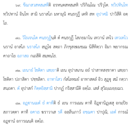
.
ขีณาสวสหสฺเสหี
ติ อรหนฺตสหสฺเสหิ ปริกิณฺโณ ปริวุโต.
ทฺวิปทินฺโท
๖๙
ทฺวิปทานํ อินฺโท สามิ นราสโภ มหามุนิ คนฺธกุฏึ เตหิ สห
อุปาคมิ
ปาวิสีติ อตฺ
โถ.
.
วิโรเจนฺโต คนฺธกุฏิ
นฺติ ตํ คนฺธกุฏึ โสภยมาโน เทวานํ เทโว
เทวเทโว
๗๐
นรานํ อาสโภ
นราสโภ
เชฏฺโ สตฺถา ภิกฺขุสงฺฆมชฺเฌ นิสีทิตฺวา อิมา พฺยากรณ
คาถาโย
อภาสถ
กเถสีติ สมฺพนฺโธ.
.
เยนายํ โชติตา เสยฺยา
ติ เยน อุปาสเกน อยํ ปาสาทสงฺขาตา เสยฺยา
๗๑
โชติตา ปภาสิตา ปชฺชลิตา.
อาทาโสว
กํสโลหมยํ อาทาสตลํ อิว สุฏฺุ สมํ กตฺวา
สนฺถตา.
ตํ
อุปาสกํ
กิตฺตยิสฺสามิ
ปากฏํ กริสฺสามีติ อตฺโถ. เสสํ สุวิฺเยฺยเมว.
.
อฏฺานเมตํ ยํ ตาที
ติ ยํ เยน การเณน ตาที อิฏฺานิฏฺเสุ อกมฺปิย
๘๑
สภาวตฺตา ตาที
อคาเร
ฆราวาเส
รตึ
อลฺลีนภาวํ
อชฺฌคา
ปาปุณิ,
เอตํ
การณํ
อฏฺานํ อการณนฺติ อตฺโถ.