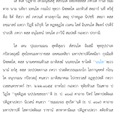
โส ตโต ปฏฺาย เทวมนุสฺเสสุ สํสรนฺโต อตฺถทสฺสิสฺส ภควโต กาเล ธมฺม
ตาย นาม นทิยา มหนฺโต กจฺฉโป หุตฺวา นิพฺพตฺโต เอกทิวสํ สตฺถารํ นทึ ตริตุํ
ตีเร ิตํ ทิสฺวา สยํ ภควนฺตํ ตาเรตุกาโม สตฺถุ ปาทมูเล นิปชฺชิ. สตฺถา ตสฺส
อชฺฌาสยํ ตฺวา ปิฏฺึ อภิรุหิ. โส หฏฺตุฏฺโ เวเคน โสตํ ฉินฺทนฺโต สีฆตรํ ปรตีรํ
ปาเปสิ. ภควา ตสฺส อนุโมทนํ วทนฺโต ภาวินึ สมฺปตฺตึ กเถตฺวา ปกฺกามิ.
โส เตน ปุฺกมฺเมน สุคตีสุเยว สํสรนฺโต
อิมสฺมึ พุทฺธุปฺปาเท
กปิลวตฺถุสฺมึ สุทฺโธทนมหาราชสฺส อคฺคมเหสิยา มหาปชาปติโคตมิยา กุจฺฉิมฺหิ
นิพฺพตฺโต, ตสฺส นามคฺคหณทิวเส าติสงฺฆํ นนฺทยนฺโต ชาโตติ
‘‘นนฺโท’’
ตฺเวว
นามํ อกํสุ. ตสฺส วยปฺปตฺตกาเล ภควา ปวตฺติตวรธมฺมจกฺโก โลกานุคฺคหํ กโรนฺ
โต อนุกฺกเมน กปิลวตฺถุํ คนฺตฺวา าติสมาคเม โปกฺขรวสฺสํ อฏฺุปฺปตฺตึ กตฺวา
เวสฺสนฺตรชาตกํ (ชา. ๒.๒๒.๑๖๕๕ อาทโย) กเถตฺวา ทุติยทิวเส ปิณฺฑาย ป
วิฏฺโ ‘‘อุตฺติฏฺเ นปฺปมชฺเชยฺยา’’ติ (ธ. ป. ๑๖๘) คาถาย ปิตรํ โสตาปตฺติผเล
ปติฏฺาเปตฺวา นิเวสนํ คนฺตฺวา ‘‘ธมฺมฺจเร สุจริต’’นฺติ (ธ. ป. ๑๖๙) คาถาย
มหาปชาปตึ โสตาปตฺติผเล ราชานํ สกทาคามิผเล ปติฏฺาเปตฺวา ตติยทิวเส