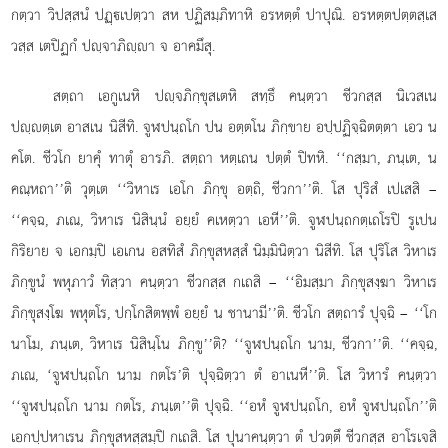
กตฺวา วิปสฺสนํ ปฏฺเปตฺวา สห ปฏิสมฺภิทาหิ อรหตฺตํ ปาปุณิ. อรหตฺตปตฺตสฺเส
วสฺส เตปิฏกํ ปฺจาภิฺา จ อาคมึสุ.
สตฺถา เอกูเนหิ ปฺจภิกฺขุสเตหิ สทฺธึ คนฺตฺวา ชีวกสฺส นิเวสเน
ปฺตฺเต อาสเน นิสีทิ. จูฬปนฺถโก ปน อตฺตโน ภิกฺขาย อปฺปฏิจฺฉิตตฺตา เอว น
คโต. ชีวโก ยาคุํ ทาตุํ
อารภิ. สตฺถา หตฺเถน ปตฺตํ ปิทหิ. ‘‘กสฺมา, ภนฺเต, น
คณฺหถา’’ติ วุตฺเต ‘‘วิหาเร เอโก ภิกฺขุ อตฺถิ, ชีวกา’’ติ. โส ปุริสํ เปเสสิ –
‘‘คจฺฉ, ภเณ, วิหาเร นิสินฺนํ อยฺยํ คเหตฺวา เอหี’’ติ. จูฬปนฺถกตฺเถโรปิ รูเปน
กิริยาย จ เอกมฺปิ เอเกน อสทิสํ ภิกฺขุสหสฺสํ นิมฺมินิตฺวา นิสีทิ. โส ปุริโส วิหาเร
ภิกฺขูนํ พหุภาวํ ทิสฺวา คนฺตฺวา ชีวกสฺส กเถสิ – ‘‘อิมสฺมา ภิกฺขุสงฺฆา วิหาเร
ภิกฺขุสงฺโฆ พหุตโร, ปกฺโกสิตพฺพํ อยฺยํ น ชานามี’’ติ. ชีวโก สตฺถารํ ปุจฺฉิ – ‘‘โก
นาโม, ภนฺเต, วิหาเร นิสินฺโน ภิกฺขู’’ติ? ‘‘จูฬปนฺถโก นาม, ชีวกา’’ติ. ‘‘คจฺฉ,
ภเณ, ‘จูฬปนฺถโก นาม กตโร’ติ ปุจฺฉิตฺวา ตํ อาเนหี’’ติ. โส วิหารํ คนฺตฺวา
‘‘จูฬปนฺถโก นาม กตโร, ภนฺเต’’ติ ปุจฺฉิ. ‘‘อหํ จูฬปนฺถโก, อหํ จูฬปนฺถโก’’ติ
เอกปฺปหาเรน ภิกฺขุสหสฺสมฺปิ กเถสิ. โส ปุนาคนฺตฺวา ตํ ปวตฺตึ ชีวกสฺส อาโรเจสิ