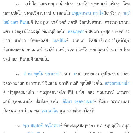
. เอวํ โส เอตทคฺคฏฺานํ ปตฺวา อตฺตโน ปุพฺพกมฺมํ สริตฺวา โสม
๒๗
นสฺสปฺปตฺโต ปุพฺพจริตาปทานํ ปกาเสนฺโต
ปทุมุตฺตรสฺส ภควโต
ติอาทิมาห.
วตฺถํ
โขมํ มยา ทินฺน
นฺติ โขมรฏฺเ ชาตํ วตฺถํ ภควติ จิตฺตปฺปสาเทน คารวพหุมาเนน
มยา ปรมสุขุมํ โขมวตฺถํ ทินฺนนฺติ อตฺโถ.
สยมฺภุสฺสา
ติ
สยเมว ภูตสฺส ชาตสฺส อริ
ยาย ชาติยา นิพฺพตฺตสฺส.
มเหสิโน
ติ มหนฺเต สีลสมาธิปฺาวิมุตฺติวิมุตฺ
ติาณทสฺสนกฺขนฺเธ เอสิ คเวสีติ มเหสิ, ตสฺส มเหสิโน สยมฺภุสฺส จีวรตฺถาย โขม
วตฺถํ มยา ทินฺนนฺติ สมฺพนฺโธ.
.
ตํ เม พุทฺโธ วิยากาสี
ติ เอตฺถ
ต
นฺติ สามฺยตฺเถ อุปโยควจนํ, ตสฺส
๒๘
วตฺถทายกสฺส เม ทานผลํ วิเสเสน อกาสิ กเถสิ พุทฺโธติ อตฺโถ.
ชลชุตฺตมนามโก
ติ ปทุมุตฺตรนามโก. ‘‘ชลรุตฺตมนายโก’’ติปิ ปาโ, ตสฺส ชลมานานํ เทวพฺรหฺ
มานํ อุตฺตมนายโก ปธาโนติ อตฺโถ.
อิมินา วตฺถทาเนนา
ติ อิมินา วตฺถทานสฺส
นิสฺสนฺเทน ตฺวํ อนาคเต
เหมวณฺโณ
สุวณฺณวณฺโณ ภวิสฺสสิ.
.
ทฺเว
สมฺปตฺตึ อนุโภตฺวา
ติ ทิพฺพมนุสฺสสงฺขาตา ทฺเว สมฺปตฺติโย อนุภ
๒๙