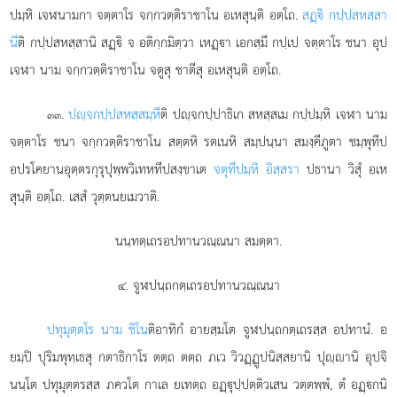
ปมฺหิ เจฬนามกา จตฺตาโร จกฺกวตฺติราชาโน อเหสุนฺติ อตฺโถ.
สฏฺิ กปฺปสหสฺสา
นี
ติ กปฺปสหสฺสานิ สฏฺิ จ อติกฺกมิตฺวา เหฏฺา เอกสฺมึ กปฺเป จตฺตาโร ชนา อุป
เจฬา นาม จกฺกวตฺติราชาโน จตูสุ ชาตีสุ อเหสุนฺติ อตฺโถ.
.
ปฺจกปฺปสหสฺสมฺหี
ติ ปฺจกปฺปาธิเก สหสฺสเม กปฺปมฺหิ เจฬา นาม
๓๓
จตฺตาโร ชนา จกฺกวตฺติราชาโน สตฺตหิ รตเนหิ สมฺปนฺนา สมงฺคีภูตา ชมฺพุทีป
อปรโคยานอุตฺตรกุรุปุพฺพวิเทหทีปสงฺขาเต
จตุทีปมฺหิ อิสฺสรา
ปธานา วิสุํ อเห
สุนฺติ อตฺโถ. เสสํ วุตฺตนยเมวาติ.
นนฺทตฺเถรอปทานวณฺณนา สมตฺตา.
๔. จูฬปนฺถกตฺเถรอปทานวณฺณนา
ปทุมุตฺตโร
นาม ชิโน
ติอาทิกํ อายสฺมโต จูฬปนฺถกตฺเถรสฺส อปทานํ. อ
ยมฺปิ ปุริมพุทฺเธสุ กตาธิกาโร ตตฺถ ตตฺถ ภเว วิวฏฺฏูปนิสฺสยานิ ปุฺานิ อุปจิ
นนฺโต ปทุมุตฺตรสฺส ภควโต กาเล ยเทตฺถ อฏฺุปฺปตฺติวเสน วตฺตพฺพํ, ตํ อฏฺกนิ