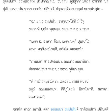
สุตฺตปเทหิ สุลทฺโธวาโท ปริปกฺกาโณ วิปสฺสนํ อุสฺสุกฺกาเปตฺวา อรหตฺตํ ปา
ปุณิ. อรหา ปน หุตฺวา อตฺตโน ปฏิปตฺตึ ปจฺจเวกฺขิตฺวา อฺํ พฺยากโรนฺโต –
‘‘อุภเยเนว สมฺปนฺโน, ราหุลภทฺโทติ มํ วิทู;
ยฺจมฺหิ ปุตฺโต พุทฺธสฺส, ยฺจ ธมฺเมสุ จกฺขุมา.
‘‘ยฺจ เม อาสวา ขีณา, ยฺจ นตฺถิ ปุนพฺภโว;
อรหา ทกฺขิเณยฺโยมฺหิ, เตวิชฺโช อมตทฺทโส.
‘‘กามนฺธา ชาลปจฺฉนฺนา, ตณฺหาฉทนฉาทิตา;
ปมตฺตพนฺธุนา พนฺธา, มจฺฉาว กุมินา มุเข.
‘‘ตํ กามํ อหมุชฺฌิตฺวา, เฉตฺวา มารสฺส พนฺธนํ;
สมูลํ ตณฺหมพฺพุยฺห, สีติภูโตสฺมิ นิพฺพุโต’’ติ. (เถรคา.
๒๙๕-๒๙๘);
จตสฺโส คาถา อภาสิ. ตตฺถ
อุภเยเนว สมฺปนฺโน
ติ ชาติสมฺปทา ปฏิปตฺติ