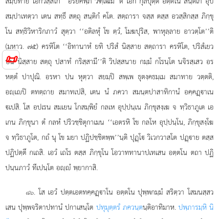
สมฺปทาย เอกวสฺสิโก ‘‘อริยคพฺภํ วฑฺเฒมี’’ติ เอกํ กุลปุตฺตํ อตฺตโน สนฺติเก อุป
สมฺปาเทตฺวา เตน สทฺธึ สตฺถุ สนฺติกํ คโต. สตฺถารา จสฺส ตสฺส อวสฺสิกสฺส ภิกฺขุ
โน สทฺธิวิหาริกภาวํ สุตฺวา ‘‘อติลหุํ โข ตฺวํ, โมฆปุริส, พาหุลฺลาย อาวตฺโต’’ติ
(มหาว. ๗๕) ครหิโต ‘‘อิทานาหํ ยทิ ปริสํ นิสฺสาย สตฺถารา ครหิโต, ปริสํเยว
📜
ปน นิสฺสาย
สตฺถุ
ปสาทํ กริสฺสามี’’ติ วิปสฺสนาย กมฺมํ กโรนฺโต นจิรสฺเสว อร
หตฺตํ ปาปุณิ. อรหา ปน หุตฺวา สยมฺปิ สพฺเพ ธุตงฺคธมฺเม สมาทาย วตฺตติ,
อฺเปิ ตทตฺถาย สมาทเปสิ, เตน นํ ภควา สมนฺตปาสาทิกานํ อคฺคฏฺาเน
เปสิ. โส อปเรน สมเยน โกสมฺพิยํ กลเห อุปฺปนฺเน ภิกฺขุสงฺเฆ จ ทฺวิธาภูเต เอ
เกน ภิกฺขุนา ตํ กลหํ ปริวชฺชิตุกาเมน ‘‘เอตรหิ โข กลโห อุปฺปนฺโน, ภิกฺขุสงฺโฆ
จ ทฺวิธาภูโต, กถํ นุ โข มยา ปฏิปชฺชิตพฺพ’’นฺติ ปุฏฺโ วิเวกวาสโต ปฏฺาย ตสฺส
ปฏิปตฺตึ กเถสิ. เอวํ เถโร ตสฺส ภิกฺขุโน โอวาททานาปเทเสน อตฺตโน ตถา ปฏิ
ปนฺนภาวํ ทีเปนฺโต อฺํ พฺยากาสิ.
. โส เอวํ ปตฺตเอตทคฺคฏฺาโน อตฺตโน ปุพฺพกมฺมํ สริตฺวา โสมนสฺสว
๘๖
เสน ปุพฺพจริตาปทานํ ปกาเสนฺโต
ปทุมุตฺตรํ ภควนฺต
นฺติอาทิมาห.
ปพฺภารมฺหิ นิ