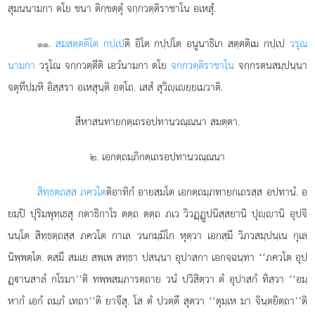
สุมนนามกา ตโย ชนา ติกฺขตฺตุํ จกฺกวตฺติราชาโน อเหสุํ.
.
สมสตฺตติโต กปฺเป
ติ อิโต กปฺปโต อนูนาธิเก สตฺตติเม กปฺเป
วรุณ
๑๑
นามกา
วรุโณ จกฺกวตฺตีติ เอวํนามกา ตโย
จกฺกวตฺติราชาโน
จกฺกรตนสมฺปนฺนา
จตุทีปมฺหิ อิสฺสรา อเหสุนฺติ อตฺโถ. เสสํ สุวิฺเยฺยเมวาติ.
สีหาสนทายกตฺเถรอปทานวณฺณนา สมตฺตา.
๒. เอกตฺถมฺภิกตฺเถรอปทานวณฺณนา
สิทฺธตฺถสฺส ภควโต
ติอาทิกํ อายสฺมโต เอกตฺถมฺภทายกเถรสฺส อปทานํ. อ
ยมฺปิ ปุริมพุทฺเธสุ กตาธิกาโร ตตฺถ ตตฺถ ภเว วิวฏฺฏูปนิสฺสยานิ ปุฺานิ อุปจิ
นนฺโต สิทฺธตฺถสฺส ภควโต กาเล วนกมฺมิโก หุตฺวา เอกสฺมึ วิภวสมฺปนฺเน กุเล
นิพฺพตฺโต. ตสฺมึ สมเย สพฺเพ สทฺธา ปสนฺนา อุปาสกา เอกจฺฉนฺทา ‘‘ภควโต อุป
ฏฺานสาลํ กโรมา’’ติ ทพฺพสมฺภารตฺถาย วนํ ปวิสิตฺวา ตํ อุปาสกํ ทิสฺวา ‘‘อมฺ
หากํ เอกํ ถมฺภํ เทถา’’ติ ยาจึสุ. โส ตํ ปวตฺตึ สุตฺวา ‘‘ตุมฺเห มา จินฺตยิตฺถา’’ติ