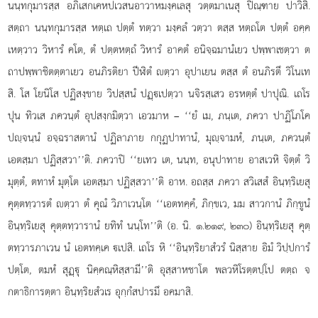
นนฺทกุมารสฺส อภิเสกเคหปเวสนอาวาหมงฺคเลสุ วตฺตมาเนสุ ปิณฺฑาย ปาวิสิ.
สตฺถา นนฺทกุมารสฺส หตฺเถ ปตฺตํ ทตฺวา มงฺคลํ วตฺวา ตสฺส หตฺถโต ปตฺตํ อคฺค
เหตฺวาว วิหารํ คโต
, ตํ ปตฺตหตฺถํ วิหารํ อาคตํ อนิจฺฉมานํเยว ปพฺพาเชตฺวา ต
ถาปพฺพาชิตตฺตาเยว อนภิรติยา ปีฬิตํ ตฺวา อุปาเยน ตสฺส ตํ อนภิรตึ วิโนเท
สิ. โส โยนิโส ปฏิสงฺขาย วิปสฺสนํ ปฏฺเปตฺวา นจิรสฺเสว อรหตฺตํ ปาปุณิ. เถโร
ปุน ทิวเส ภควนฺตํ อุปสงฺกมิตฺวา เอวมาห – ‘‘ยํ เม, ภนฺเต, ภควา ปาฏิโภโค
ปฺจนฺนํ อจฺฉราสตานํ ปฏิลาภาย
กกุฏปาทานํ, มุฺจามหํ, ภนฺเต, ภควนฺตํ
เอตสฺมา ปฏิสฺสวา’’ติ. ภควาปิ ‘‘ยเทว เต, นนฺท, อนุปาทาย อาสเวหิ จิตฺตํ วิ
มุตฺตํ, ตทาหํ มุตฺโต เอตสฺมา ปฏิสฺสวา’’ติ อาห. อถสฺส ภควา สวิเสสํ อินฺทฺริเยสุ
คุตฺตทฺวารตํ ตฺวา ตํ คุณํ วิภาเวนฺโต ‘‘เอตทคฺคํ, ภิกฺขเว, มม สาวกานํ ภิกฺขูนํ
อินฺทฺริเยสุ คุตฺตทฺวารานํ ยทิทํ นนฺโท’’ติ (อ. นิ. ๑.๒๑๙, ๒๓๐) อินฺทฺริเยสุ คุตฺ
ตทฺวารภาเวน นํ เอตทคฺเค เปสิ. เถโร หิ ‘‘อินฺทฺริยาสํวรํ นิสฺสาย อิมํ วิปฺปการํ
ปตฺโต, ตมหํ สุฏฺุ นิคฺคณฺหิสฺสามี’’ติ อุสฺสาหชาโต พลวหิโรตฺตปฺโป ตตฺถ จ
กตาธิการตฺตา อินฺทฺริยสํวเร อุกฺกํสปารมึ อคมาสิ.