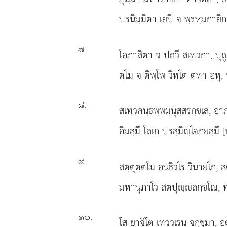
ปรนิมฺมิตา เยปิ จ พฺรหฺมกายิกา
๗
.
โอภาสิตา
จ ปถวี สเทวกา, ปุถู
ตโม จ ติพฺโพ วิหโต ตทา อหุ, ท
๘
.
สเทวคนฺธพฺพมนุสฺสรกฺขเส, อา
อิมสฺมึ
โลเก ปรสฺมิฺโจภยสฺมึ
[
๙
.
สตฺตุตฺตโม อนธิวโร วินายโก, ส
มหานุภาโว สตปุฺลกฺขโณ, ทสฺเ
๑๐
.
โส ยาจิโต เทววเรน จกฺขุมา, อต