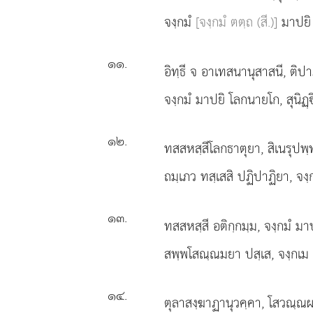
จงฺกมํ
[จงฺกมํ ตตฺถ (สี.)]
มาปยิ โ
๑๑
.
อิทฺธี จ อาเทสนานุสาสนี, ติปา
จงฺกมํ มาปยิ โลกนายโก, สุนิฏฺ
๑๒
.
ทสสหสฺสีโลกธาตุยา, สิเนรุปพฺพ
ถมฺเภว ทสฺเสสิ ปฏิปาฏิยา, จง
๑๓
.
ทสสหสฺสี
อติกฺกมฺม, จงฺกมํ มาป
สพฺพโสณฺณมยา ปสฺเส, จงฺกเม
๑๔
.
ตุลาสงฺฆาฏานุวคฺคา
, โสวณฺณผ