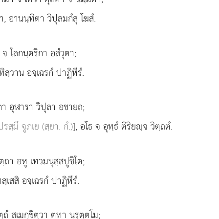
, อานนฺทิตา วิปุลมกํสุ โฆสํ.
 จ โลกนฺตริกา อสํวุตา;
ิสฺวาน อจฺเฉรกํ ปาฏิหีรํ.
ภา อุฬารา วิปุลา อชายถ;
ปรสฺมึ จูภเย (สฺยา. กํ.)]
, อโธ จ อุทฺธํ ติริยฺจ วิตฺถตํ.
ตฺถา อหู เทวมนุสฺสปูชิโต;
สสิ อจฺเฉรกํ ปาฏิหีรํ.
ฺถํ สเมกฺขิตฺวา ตทา นรุตฺตโม;