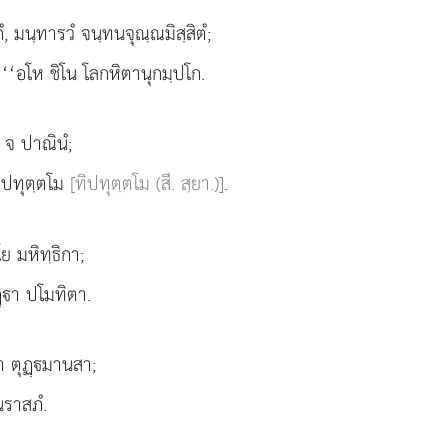
ํ, มนฺทารวํ จนฺทนจุณฺณมิสฺสิตํ;
 ‘‘อโห ชิโน โลกหิตานุกมฺปโก.
ป จ ปาณินํ;
วิปทุตฺตโม
[ทิปทุตฺตโม (สี. สฺยา.)]
.
 มหิทฺธิกา;
ฏฺา ปโมทิตา.
 ตุฏฺมานสา;
นราสภํ.