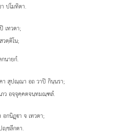
า ปโมทิตา.
ปิ เทวตา;
สวตฺติโน;
โลกนายกํ.
คา สุปณฺณา อถ วาปิ กินฺนรา;
นเภว อจฺจุคฺคตจนฺทมณฺฑลํ.
า อกนิฏฺา จ เทวตา;
 ปฺชลีกตา.