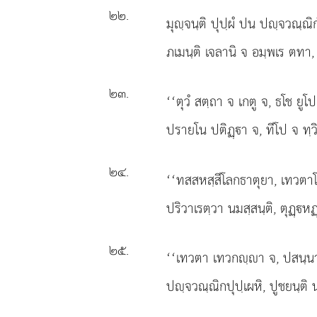
๒๒
.
มุฺจนฺติ ปุปฺผํ ปน ปฺจวณฺณิก
ภเมนฺติ เจลานิ จ อมฺพเร ตทา,
๒๓
.
‘‘ตุวํ สตฺถา จ เกตู จ, ธโช ยูโ
ปรายโน ปติฏฺา จ, ทีโป จ ทฺ
๒๔
.
‘‘ทสสหสฺสีโลกธาตุยา, เทวตาโย
ปริวาเรตฺวา นมสฺสนฺติ, ตุฏฺห
๒๕
.
‘‘เทวตา เทวกฺา จ, ปสนฺนา
ปฺจวณฺณิกปุปฺเผหิ, ปูชยนฺติ 