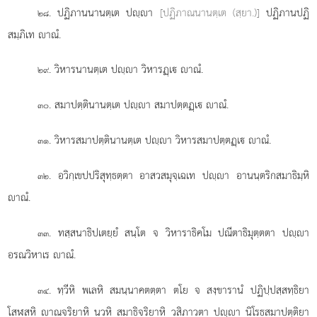
. ปฏิภานนานตฺเต ปฺา
[ปฏิภาณนานตฺเต (สฺยา.)]
ปฏิภานปฏิ
๒๘
สมฺภิเท าณํ.
. วิหารนานตฺเต ปฺา วิหารฏฺเ าณํ.
๒๙
. สมาปตฺตินานตฺเต ปฺา สมาปตฺตฏฺเ าณํ.
๓๐
. วิหารสมาปตฺตินานตฺเต ปฺา วิหารสมาปตฺตฏฺเ าณํ.
๓๑
. อวิกฺเขปปริสุทฺธตฺตา อาสวสมุจฺเฉเท ปฺา อานนฺตริกสมาธิมฺหิ
๓๒
าณํ.
. ทสฺสนาธิปเตยฺยํ สนฺโต จ วิหาราธิคโม ปณีตาธิมุตฺตตา ปฺา
๓๓
อรณวิหาเร าณํ.
. ทฺวีหิ
พเลหิ สมนฺนาคตตฺตา ตโย จ สงฺขารานํ ปฏิปฺปสฺสทฺธิยา
๓๔
โสฬสหิ าณจริยาหิ นวหิ สมาธิจริยาหิ วสิภาวตา ปฺา นิโรธสมาปตฺติยา