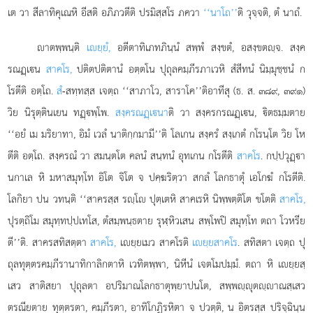
เต วา สีลาทิคุเณหิ อีสติ อภิภวตีติ ปรมิสฺสโร ภควา
‘‘นาโถ’’
ติ วุจฺจติ, ตํ นาถํ.
าตพฺพนฺติ
เยฺยํ,
อตีตาทิเภทภินฺนํ สพฺพํ สงฺขตํ, อสงฺขตฺจ. สงฺค
รณฏฺเน
สาคโร,
ปติตปติตานํ อตฺตโน ปุถุลคมฺภีรภาเวหิ สํสีทนํ นิมฺมุชฺชนํ ก
โรตีติ อตฺโถ.
สํ
-สทฺทสฺส เจตฺถ ‘‘สาภาโว, สาราโค’’ติอาทีสุ (ธ. ส. ๓๘๙, ๓๙๑)
วิย นิรุตฺตินเยน ทฏฺพฺโพ.
สงฺครณฏฺเนา
ติ วา สงฺครกรณฏฺเน, ิตธมฺมตาย
‘‘อยํ เม มริยาทา, อิมํ เวลํ นาติกฺกมามี’’ติ โลเกน สงฺครํ สงฺเกตํ กโรนฺโต วิย โห
ตีติ อตฺโถ. สงฺครณํ วา สมนฺตโต คลนํ สนฺทนํ อุทเกน กโรตีติ
สาคโร
. กปฺปวุฏฺา
นกาเล หิ มหาสมุทฺโท อิโต จิโต จ ปคฺฆริตฺวา สกลํ โลกธาตุํ เอโกฆํ กโรตีติ.
โลกิยา ปน วทนฺติ ‘‘สาครสฺส รฺโ ปุตฺเตหิ สาคเรหิ นิพฺพตฺติโต ขโตติ
สาคโร,
ปุรตฺถิโม สมุทฺทปฺปเทโส, ตํสมฺพนฺธตาย รุฬฺหิวเสน สพฺโพปิ สมุทฺโท ตถา โวหรีย
ตี’’ติ. สาครสทิสตฺตา
สาคโร,
เยฺยเมว สาคโรติ
เยฺยสาคโร
. สทิสตา เจตฺถ ปุ
ถุลทุตฺตรคมฺภีรานาทิกาลิกตาหิ เวทิตพฺพา, นิหีนํ เจตโมปมฺมํ. ตถา หิ เยฺยสฺ
เสว สาติสยา ปุถุลตา อปริมาณโลกธาตุพฺยาปนโต, สพฺพฺุตฺาณสฺเสว
ตรณียตาย ทุตฺตรตา, คมฺภีรตา, อาทิโกฏิรหิตา จ ปวตฺติ, น อิตรสฺส
ปริจฺฉินฺน