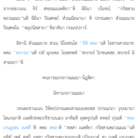
อากงฺขมาเนน จิรํ สทฺธมฺมเนตฺติยา’’ติ อิมินา ปโยชนํ, ‘‘กริสฺสาม
ตฺถวณฺณน’’นฺติ
อิมินา ปิณฺฑตฺถํ. สํวณฺณิยมานา หิ ปกรณตฺถา สํวณฺณนาย
ปิณฺฑตฺโถ. ‘‘ตมุปนิสฺสายา’’ติอาทินา กรณปฺปการํ.
อิทานิ
สํวณฺณนาย สวเน นิโยเชนฺโต
‘‘อิติ อตฺถ’’
นฺติ โอสานคาถมาห.
ตตฺถ
‘‘สกฺกจฺจ’’
นฺติ ปทํ อุภยตฺถ โยเชตพฺพํ ‘‘สกฺกจฺจํ วิภชนฺตสฺส, สกฺกจฺจํ นิ
สามยถา’’ติ.
คนฺถารมฺภกถาวณฺณนา นิฏฺิตา.
นิทานกถาวณฺณนา
วจนตฺถชานเนน วิทิตปฺปกรณตฺถสามฺตฺถสฺส ปกรณกถา วุจฺจมานา
โสเภยฺยาติ เนตฺติปทตฺถปริชานนเมว อาทิมฺหิ ยุตฺตรูปนฺติ ตทตฺถํ ปุจฺฉติ
‘‘ตตฺถ
เกนฏฺเน เนตฺตี’’
ติ. ตตฺถ
ตตฺถา
ติ ‘‘ตสฺสา เนตฺติยา กริสฺสามตฺถวณฺณน’’นฺติ
ยทิทํ วุตฺตํ, ตสฺมึ; ยสฺสา กริสฺสามตฺถวณฺณนนฺติ ปฏิฺาตํ, สา เนตฺติ เกนฏฺเน