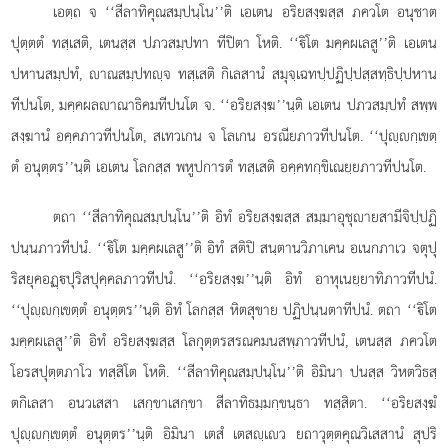
เอตฺถ
จ ‘‘สีลาทิคุณสมฺปนฺโน’’ติ เอเตน อริยสงฺฆสฺส ภควโต อนุชาต
ปุตฺตตํ ทสฺเสติ, เตนสฺส ปภวสมฺปทา ทีปิตา โหติ. ‘‘ิโต มคฺคผเลสู’’ติ เอเตน
ปหานสมฺปทํ, าณสมฺปทฺจ ทสฺเสติ กิเลสานํ สมุจฺเฉทปฺปฏิปฺปสฺสทฺธิปฺปหาน
ทีปนโต, มคฺคผลาณาธิคมทีปนโต จ. ‘‘อริยสงฺฆ’’นฺติ เอเตน ปภวสมฺปทํ สพฺพ
สงฺฆานํ อคฺคภาวทีปนโต, สเทวเกน จ โลเกน อรณียภาวทีปนโต. ‘‘ปุฺกฺเขตฺ
ตํ อนุตฺตร’’นฺติ เอเตน โลกสฺส พหูปการตํ ทสฺเสติ อคฺคทกฺขิเณยฺยภาวทีปนโต.
ตถา
‘‘สีลาทิคุณสมฺปนฺโน’’ติ อิทํ อริยสงฺฆสฺส สมฺมาอุชุายสามีจิปฺปฏิ
ปนฺนภาวทีปนํ. ‘‘ิโต มคฺคผเลสู’’ติ อิทํ สติปิ สนฺตานวิภาเคน อเนกภาเว จตุปุ
ริสยุคอฏฺปุริสปุคฺคลภาวทีปนํ. ‘‘อริยสงฺฆ’’นฺติ อิทํ อาหุเนยฺยาทิภาวทีปนํ.
‘‘ปุฺกฺเขตฺตํ อนุตฺตร’’นฺติ อิทํ โลกสฺส หิตสุขาย ปฏิปนฺนตาทีปนํ. ตถา ‘‘ิโต
มคฺคผเลสู’’ติ อิทํ อริยสงฺฆสฺส โลกุตฺตรสรณคมนสพฺภาวทีปนํ, เตนสฺส ภควโต
โอรสปุตฺตภาโว ทสฺสิโต โหติ. ‘‘สีลาทิคุณสมฺปนฺโน’’ติ อิมินา ปนสฺส วิหตวิธสฺ
ตกิเลสา อนวเสสา เสกฺขาเสกฺขา สีลาทิธมฺมกฺขนฺธา ทสฺสิตา. ‘‘อริยสงฺฆํ
ปุฺกฺเขตฺตํ อนุตฺตร’’นฺติ อิมินา เตสํ เตสฺเว ยถาวุตฺตคุณวิเสสานํ สุปริ