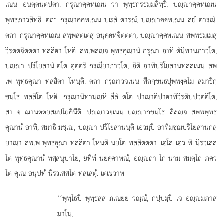
เณน อนตฺตนฺตปตา. กรุณาคฺคหเณน วา พุทฺธกรธมฺมสิทฺธิ, ปฺาคฺคหเณน
พุทฺธภาวสิทฺธิ. ตถา กรุณาคฺคหเณน ปเรสํ ตารณํ, ปฺาคฺคหเณน สยํ ตารณํ.
ตถา กรุณาคฺคหเณน สพฺพสตฺเตสุ อนุคฺคหจิตฺตตา, ปฺาคฺคหเณน สพฺพธมฺเมสุ
วิรตฺตจิตฺตตา ทสฺสิตา โหติ. สพฺเพสฺจ พุทฺธคุณานํ กรุณา อาทิ ตํนิทานภาวโต,
ปฺา ปริโยสานํ ตโต อุตฺตริ กรณียาภาวโต, อิติ อาทิปริโยสานทสฺสเนน สพฺ
เพ พุทฺธคุณา ทสฺสิตา โหนฺติ. ตถา กรุณาวจเนน สีลกฺขนฺธปุพฺพงฺคโม สมาธิกฺ
ขนฺโธ ทสฺสิโต โหติ. กรุณานิทานฺหิ สีลํ ตโต ปาณาติปาตาทิวิรติปฺปวตฺติโต,
สา
จ ฌานตฺตยสมฺปโยคินีติ. ปฺาวจเนน ปฺากฺขนฺโธ. สีลฺจ สพฺพพุทฺธ
คุณานํ อาทิ, สมาธิ มชฺเฌ, ปฺา ปริโยสานนฺติ เอวมฺปิ อาทิมชฺฌปริโยสานกลฺ
ยาณา สพฺเพ พุทฺธคุณา ทสฺสิตา โหนฺติ นยโต ทสฺสิตตฺตา. เอโส เอว หิ นิรวเสส
โต พุทฺธคุณานํ ทสฺสนุปาโย, ยทิทํ นยคฺคาหณํ, อฺถา โก นาม สมตฺโถ ภคว
โต คุเณ อนุปทํ นิรวเสสโต ทสฺเสตุํ. เตเนวาห –
‘‘พุทฺโธปิ พุทฺธสฺส ภเณยฺย วณฺณํ, กปฺปมฺปิ เจ อฺมภาส
มาโน;