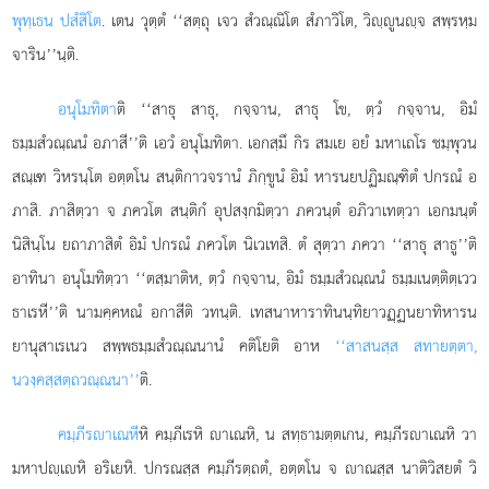
พุทฺเธน ปสํสิโต
. เตน วุตฺตํ ‘‘สตฺถุ เจว สํวณฺณิโต สํภาวิโต, วิฺูนฺจ สพฺรหฺม
จาริน’’นฺติ.
อนุโมทิตา
ติ ‘‘สาธุ สาธุ, กจฺจาน, สาธุ โข, ตฺวํ กจฺจาน, อิมํ
ธมฺมสํวณฺณนํ อภาสี’’ติ เอวํ อนุโมทิตา. เอกสฺมึ กิร สมเย อยํ มหาเถโร ชมฺพุวน
สณฺเฑ วิหรนฺโต อตฺตโน สนฺติกาวจรานํ ภิกฺขูนํ อิมํ หารนยปฏิมณฺฑิตํ ปกรณํ อ
ภาสิ. ภาสิตฺวา จ ภควโต สนฺติกํ อุปสงฺกมิตฺวา ภควนฺตํ อภิวาเทตฺวา เอกมนฺตํ
นิสินฺโน ยถาภาสิตํ อิมํ ปกรณํ ภควโต นิเวเทสิ. ตํ สุตฺวา ภควา ‘‘สาธุ สาธู’’ติ
อาทินา อนุโมทิตฺวา ‘‘ตสฺมาติห, ตฺวํ กจฺจาน, อิมํ ธมฺมสํวณฺณนํ ธมฺมเนตฺติตฺเวว
ธาเรหี’’ติ นามคฺคหณํ อกาสีติ วทนฺติ. เทสนาหาราทินนฺทิยาวฏฺฏนยาทิหารน
ยานุสาเรเนว สพฺพธมฺมสํวณฺณนานํ คติโยติ อาห
‘‘สาสนสฺส สทายตฺตา,
นวงฺคสฺสตฺถวณฺณนา’’
ติ.
คมฺภีราเณหี
หิ คมฺภีเรหิ าเณหิ, น สทฺธามตฺตเกน, คมฺภีราเณหิ วา
มหาปฺเหิ อริเยหิ. ปกรณสฺส คมฺภีรตฺถตํ, อตฺตโน จ าณสฺส นาติวิสยตํ วิ