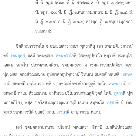
ที. นิ. อฏฺ. ๒.๓๓; สํ. นิ. ๕.๒๒๓; สุ. นิ. อฏฺ. ๑.๒๒๖; มหา
นิ. อฏฺ. ๕๐; ที. นิ. ฏี. ๑.คนฺถารมฺภกถา; ม. นิ. ฏี. ๑.๔; สํ.
นิ. ฏี. ๑.๑.๔; อ. นิ. ฏี. ๑.๑.๔; สารตฺถ. ฏี. ๑.คนฺถารมฺภกถา
วณฺณนา);
จิตฺตีกตภาวาทโย
จ อนฺสาธารณา พุทฺธาทีสุ เอว ลพฺภนฺติ, รตนานํ
ตยํ
รตนตฺตยํ,
ตสฺมึ รตนตฺตเย.
หตนฺตราโย
ติ วิธสฺตอุปทฺทโว หุตฺวาติ สมฺพนฺโธ,
เอเตน อตฺตโน ปสาทสมฺปตฺติยา, รตนตฺตยสฺส จ เขตฺตภาวสมฺปตฺติยา ตสฺส
ปุฺสฺส อตฺถสํวณฺณนาย อุปฆาตกอุปทฺทวานํ
วิหนเน สมตฺถตํ ทสฺเสติ.
สพฺพตฺ
ถา
ติ สพฺพสฺมึ อนฺโต เจว พหิ จ, อชฺฌตฺติกพาหิรวตฺถูสูติ อตฺโถ.
สพฺพตฺถา
ติ วา
สพฺพสฺมึ กาเล, สํวณฺณนาย อาทิมชฺฌปริโยสานกาเลสูติ วุตฺตํ โหติ.
หุตฺวา
ติ ปุพฺ
พกาลกิริยา, ตสฺส ‘‘กริสฺสามตฺถวณฺณน’’นฺติ เอเตน สมฺพนฺโธ.
ตสฺสา
ติ ยํ รตน
ตฺตเย วนฺทนาชนิตํ ปุฺํ, ตสฺส.
เตชสา
ติ อานุภาเวน พเลน.
เอวํ รตนตฺตยวนฺทนาย ปโยชนํ ทสฺเสตฺวา อิทานิ เนตฺติปฺปกรณสฺส