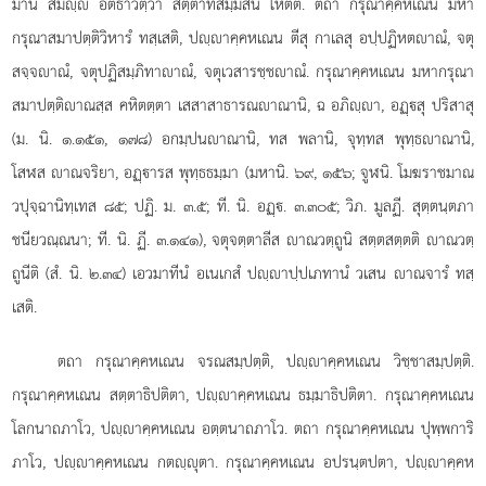
มานํ สมฺํ อติธาวิตฺวา สตฺตาทิสมฺมสนํ โหตีติ. ตถา กรุณาคฺคหเณน มหา
กรุณาสมาปตฺติวิหารํ ทสฺเสติ, ปฺาคฺคหเณน ตีสุ กาเลสุ อปฺปฏิหตาณํ, จตุ
สจฺจาณํ, จตุปฏิสมฺภิทาาณํ, จตุเวสารชฺชาณํ. กรุณาคฺคหเณน มหากรุณา
สมาปตฺติาณสฺส คหิตตฺตา เสสาสาธารณาณานิ, ฉ อภิฺา, อฏฺสุ ปริสาสุ
(ม. นิ. ๑.๑๕๑, ๑๗๘) อกมฺปนาณานิ, ทส พลานิ, จุทฺทส พุทฺธาณานิ,
โสฬส าณจริยา, อฏฺารส พุทฺธธมฺมา (มหานิ. ๖๙, ๑๕๖; จูฬนิ. โมฆราชมาณ
วปุจฺฉานิทฺเทส ๘๕; ปฏิ. ม. ๓.๕; ที. นิ. อฏฺ. ๓.๓๐๕; วิภ. มูลฏี. สุตฺตนฺตภา
ชนียวณฺณนา; ที. นิ. ฏี. ๓.๑๔๑), จตุจตฺตาลีส าณวตฺถูนิ สตฺตสตฺตติ าณวตฺ
ถูนีติ (สํ. นิ. ๒.๓๔) เอวมาทีนํ อเนเกสํ ปฺาปฺปเภทานํ วเสน าณจารํ ทสฺ
เสติ.
ตถา กรุณาคฺคหเณน จรณสมฺปตฺติ, ปฺาคฺคหเณน วิชฺชาสมฺปตฺติ.
กรุณาคฺคหเณน สตฺตาธิปติตา, ปฺาคฺคหเณน ธมฺมาธิปติตา. กรุณาคฺคหเณน
โลกนาถภาโว, ปฺาคฺคหเณน อตฺตนาถภาโว. ตถา กรุณาคฺคหเณน ปุพฺพการิ
ภาโว, ปฺาคฺคหเณน กตฺุตา. กรุณาคฺคหเณน อปรนฺตปตา, ปฺาคฺคห