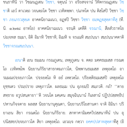
ขนฺธาทีนิ วา วิชฺฌนฏฺเน
วิชฺชา,
จตุนฺนํ วา อริยสจฺจานํ วิทิตกรณฏฺเน
วิชฺ
ชา
ติ เอวํ ตาเวตฺถ วจนตฺถโต วิชฺชา เวทิตพฺพา. ปเภทโต ปน ติสฺโสปิ วิชฺชา
วิชฺ
ชา ภยเภรวสุตฺเต
อาคตนิยาเมเนว, อฏฺปิ วิชฺชา
วิชฺชา อมฺพฏฺสุตฺตาทีสุ
(ที.
นิ. ๑.๒๗๘ อาทโย) อาคตนิยาเมเนว. จรนฺติ เตหีติ
จรณานิ,
สีลสํวราทโย
ปฺจทส ธมฺมา, อิติ อิมาหิ วิชฺชาหิ, อิเมหิ จ จรเณหิ สมฺปนฺนา สมฺปนฺนาคตาติ
วิชฺชาจรณสมฺปนฺนา
.
เยนา
ติ เยน ธมฺเมน กรณภูเตน, เหตุภูเตน จ. ตตฺถ มคฺคธมฺมสฺส กรณตฺ
โถ เวทิตพฺโพ นิยฺยานกิริยาสาธกตมภาวโต, นิพฺพานธมฺมสฺส เหตุอตฺโถ อา
รมฺมณปจฺจยภาวโต. ปจฺจยตฺโถ หิ
อยํ เหตฺวตฺโถ. ปริยตฺติธมฺมสฺสปิ เหตุอตฺโถ
ยุชฺชเตว ปรมฺปราย เหตุภาวโต. ผลธมฺเม ปน อุภยมฺปิ สมฺภวติ. กถํ? ‘‘ตาย
สทฺธาย อวูปสนฺตายา’’ติ วจนโต มคฺเคน สมุจฺฉินฺนานํ กิเลสานํ ปฏิปฺปสฺสทฺธิปฺ
ปหานกิจฺจตาย ผลสฺส นิยฺยานานุคุณตา, นิยฺยานปริโยสานตา จาติ อิมินา ปริ
ยาเยน สิยา กรณตฺโถ นิยฺยานกิริยาย. สกทาคามิมคฺควิปสฺสนาทีนํ ปน อุ
ปนิสฺสยปจฺจยภาวโต สิยา เหตุอตฺโถ. เอวฺจ กตฺวา
อคฺคปฺปสาทสุตฺตา
ทีสุ (อิ