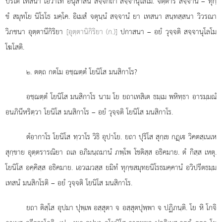
ปรโต เทสนา โอวาโท อนุสาสนี สจฺจกถา สจฺจานุโลโม. จตฺตาริ สจฺจานิ – ทุกฺ
ขํ สมุทโย นิโรโธ มคฺโค. อิเมสํ จตุนฺนํ สจฺจานํ ยา
เทสนา สนฺทสฺสนา วิวรณา
วิภชนา อุตฺตานีกิริยา
[อุตฺตานิกิริยา (ก.)]
ปกาสนา – อยํ วุจฺจติ สจฺจานุโลโม
โฆโสติ.
. ตตฺถ กตโม อชฺฌตฺตํ โยนิโส มนสิกาโร?
๒
อชฺฌตฺตํ โยนิโส มนสิกาโร นาม โย ยถาเทสิเต ธมฺเม พหิทฺธา อารมฺมณํ
อนภินีหริตฺวา โยนิโส มนสิกาโร – อยํ วุจฺจติ โยนิโส มนสิกาโร.
ตํอากาโร โยนิโส ทฺวาโร วิธิ อุปาโย. ยถา ปุริโส สุกฺเข กฏฺเ วิคตสฺเนเห
สุกฺขาย อุตฺตรารณิยา ถเล อภิมนฺถมานํ ภพฺโพ โชติสฺส อธิคมาย
. ตํ กิสฺส เหตุ.
โยนิโส อคฺคิสฺส อธิคมาย. เอวเมวสฺส ยมิทํ ทุกฺขสมุทยนิโรธมคฺคานํ อวิปรีตธมฺม
เทสนํ มนสิกโรติ – อยํ วุจฺจติ โยนิโส มนสิกาโร.
ยถา
ติสฺโส อุปมา ปุพฺเพ อสฺสุตา จ อสฺสุตปุพฺพา จ ปฏิภนฺติ. โย หิ โกจิ