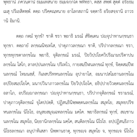
พุทฺธานํ ภควนฺตานํ
ธมฺมเทสนาย ธมฺมจกฺกโต พหิทฺธา, ตสฺส สพฺพํ สุตฺตํ อริยธมฺ
เมสุ ปริเยสิตพฺพํ. ตตฺถ ปริคฺคณฺหนาย อาโลกสภานิ จตฺตาริ อริยสจฺจานิ ถาวร
านิ อิมานิ.
ตตฺถ กตมํ ทุกฺขํ? ชาติ ชรา พฺยาธิ มรณํ สํขิตฺเตน ปฺจุปาทานกฺขนฺธา
ทุกฺขา. ตตฺถายํ ลกฺขณนิทฺเทโส, ปาตุภาวลกฺขณา
ชาติ, ปริปากลกฺขณา ชรา,
ทุกฺขทุกฺขตาลกฺขโณ พฺยาธิ, จุติลกฺขณํ มรณํ, ปิยวิปฺปโยควิปริณามปริตาปน
ลกฺขโณ โสโก, ลาลปฺปนลกฺขโณ ปริเทโว, กายสมฺปีฬนลกฺขณํ ทุกฺขํ, จิตฺตสมฺปีฬ
นลกฺขณํ โทมนสฺสํ, กิเลสปริทหนลกฺขโณ อุปายาโส, อมนาปสโมธานลกฺขโณ
อปฺปิยสมฺปโยโค, มนาปวินาภาวลกฺขโณ ปิยวิปฺปโยโค, อธิปฺปายวิวตฺตนลกฺขโณ
อลาโภ, อปริฺาลกฺขณา ปฺจุปาทานกฺขนฺธา, ปริปากจุติลกฺขณํ ชรามรณํ,
ปาตุภาวจุติลกฺขณํ จุโตปปตฺติ, ปฏิสนฺธินิพฺพตฺตนลกฺขโณ สมุทโย, สมุทยปริช
หนลกฺขโณ นิโรโธ, อนุสยสมุจฺเฉทลกฺขโณ มคฺโค. พฺยาธิลกฺขณํ ทุกฺขํ, สฺชาน
นลกฺขโณ สมุทโย, นิยฺยานิกลกฺขโณ มคฺโค, สนฺติลกฺขโณ นิโรโธ. อปฺปฏิสนฺธิภาว
นิโรธลกฺขณา อนุปาทิเสสา นิพฺพานธาตุ, ทุกฺขฺจ สมุทโย จ, ทุกฺขฺจ นิโรโธ