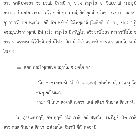
ยาว ชาติปจฺจยา ชรามรณํ, อิทมฺปิ ทุกฺขฺจ สมุทโย จ. วิฺาณํ นามรูปํ
สฬายตนํ ผสฺโส เวทนา ภโว ชาติ ชรามรณํ, อิทํ ทุกฺขํ. อวิชฺชา สงฺขารา ตณฺหา
อุปาทานํ, อยํ สมุทโย. อิติ อิทํ สยํกตํ วีมํเสยฺยาติ
[วีมํสียติ (ปี. ก.)]
ยฺจ ปฏิ
จฺจสมุปฺปาเท ทุกฺขํ, อิทํ เอโส สมุทโย นิทฺทิฏฺโ. อวิชฺชานิโรธา สงฺขารนิโรโธ จ
ยาว จ ชรามรณนิโรโธติ อยํ นิโรโธ. อิมานิ ตีณิ สจฺจานิ ทุกฺขฺจ สมุทโย จ นิ
โรโธ จ.
. ตตฺถ กตมํ ทุกฺขฺจ สมุทโย จ มคฺโค จ?
๑๑
‘‘โย ทุกฺขมทฺทกฺขิ
[สํ. นิ. ๑.๑๕๗]
ยโตนิทานํ, กาเมสุ โส
ชนฺตุ กถํ นเมยฺย;
กามา หิ โลเก สงฺคาติ ตฺวา, เตสํ สตีมา วินยาย สิกฺเข’’ติ.
โย
ทุกฺขมทฺทกฺขิ, อิทํ ทุกฺขํ. ยโต ภวติ, อยํ สมุทโย. สนฺทิฏฺํ ยโต ภวติ
ยาว ตสฺส วินยาย สิกฺขา, อยํ มคฺโค. อิมานิ ตีณิ สจฺจานิ.