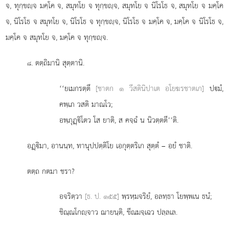
จ, ทุกฺขฺจ มคฺโค จ, สมุทโย จ ทุกฺขฺจ, สมุทโย จ นิโรโธ จ, สมุทโย จ มคฺโค
จ, นิโรโธ จ สมุทโย จ, นิโรโธ จ ทุกฺขฺจ, นิโรโธ จ มคฺโค จ, มคฺโค จ นิโรโธ จ,
มคฺโค จ สมุทโย จ, มคฺโค จ ทุกฺขฺจ.
. ตตฺถิมานิ สุตฺตานิ.
๘
‘‘ยเมกรตฺตึ
[ชาตก ๑ วีสตินิปาเต อโยฆรชาตเก]
ปมํ,
คพฺเภ วสติ มาณโว;
อพฺภุฏฺิโตว โส ยาติ, ส คจฺฉํ น นิวตฺตตี’’ติ.
อฏฺิมา, อานนฺท, ทานุปปตฺติโย เอกุตฺตริเก สุตฺตํ – อยํ ชาติ.
ตตฺถ กตมา ชรา?
อจริตฺวา
[ธ. ป. ๑๕๕]
พฺรหฺมจริยํ, อลทฺธา โยพฺพเน ธนํ;
ชิณฺณโกฺจาว ฌายนฺติ, ขีณมจฺเฉว ปลฺลเล.