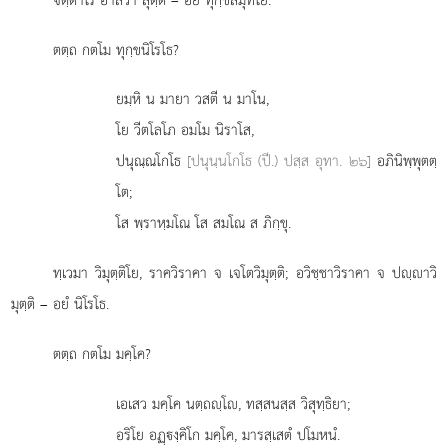
ตตฺถ
กตโม ทุกฺขนิโรโธ?
ยมฺหิ น มายา วสตี น มาโน,
โย วีตโลโภ อมโม นิราโส,
ปนุณฺณโกโธ
[ปนุนฺนโกโธ (ปี.) ปสฺส อุทา. ๒๖]
อภินิพฺพุตตฺ
โต;
โส พฺราหฺมโณ โส สมโณ ส ภิกฺขุ.
ทฺเวมา วิมุตฺติโย, ราควิราคา จ เจโตวิมุตฺติ; อวิชฺชาวิราคา จ ปฺาวิ
มุตฺติ – อยํ นิโรโธ.
ตตฺถ กตโม มคฺโค?
เอเสว มคฺโค นตฺถฺโ, ทสฺสนสฺส วิสุทฺธิยา;
อริโย อฏฺงฺคิโก มคฺโค, มารสฺเสตํ ปโมหนํ.