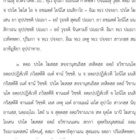
กาเมสุ อวีตราโคติ…เป… ทุเว อุปมา อโยนิโส กาตพฺพา ปจฺฉิเมสุ วุตฺตํ. ตตฺถ โย
จ ปรโต โฆโส โย จ อชฺฌตฺตํ โยนิโส มนสิกาโร – อิเม ทฺเว ปจฺจยา. ปรโต โฆ
เสน ยา อุปฺปชฺชติ ปฺา – อยํ วุจฺจติ สุตมยี ปฺา. ยา อชฺฌตฺตํ โยนิโส มน
สิกาเรน อุปฺปชฺชติ ปฺา – อยํ วุจฺจติ จินฺตามยี ปฺาติ. อิมา ทฺเว ปฺา
เวทิตพฺพา. ปุริมกา จ ทฺเว ปจฺจยา. อิเม ทฺเว เหตู ทฺเว ปจฺจยา สาวกสฺส สมฺ
มาทิฏฺิยา อุปฺปาทาย.
. ตตฺถ ปรโต โฆสสฺส สจฺจานุสนฺธิสฺส เทสิตสฺส อตฺถํ อวิชานนฺโต
๓
อตฺถปฺปฏิสํเวที ภวิสฺสตีติ เนตํ านํ วิชฺชติ. น จ อตฺถปฺปฏิสํเวที โยนิโส มนสิ
กริสฺสตีติ เนตํ านํ วิชฺชติ. ปรโต โฆสสฺส สจฺจานุสนฺธิสฺส เทสิตสฺส อตฺถํ วิชาน
นฺโต อตฺถปฺปฏิสํเวที ภวิสฺสตีติ านเมตํ วิชฺชติ. อตฺถปฺปฏิสํเวที จ โยนิโส มนสิ
กริสฺสตีติ านเมตํ วิชฺชติ. เอส เหตุ เอตํ อารมฺมณํ เอโส อุปาโย สาวกสฺส นิยฺ
ยานสฺส, นตฺถฺโ. โสยํ น จ สุตฺตสฺส อตฺถวิชานนาย สห ยุตฺโต นาปิ โฆสานุ
โยเคน ปรโต โฆสสฺส อตฺถํ อวิชานนฺเตน สกฺกา อุตฺตริมนุสฺสธมฺมํ อลม
ริยาณทสฺสนํ อธิคนฺตุํ, ตสฺมา นิพฺพายิตุกาเมน สุตมเยน อตฺถา ปริเยสิตพฺพา.