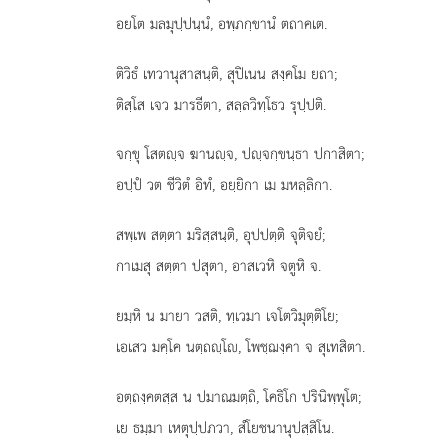
อยโต มลมุปฺปนฺนํ, อพฺภกฺขานํ ตถาคเต.
ติวิธํ เทวานุสาสนฺติ, สุปิเนน สงฺคโม ยถา;
ติสฺโส เจว มารธีตา, สลฺลวิทฺโธว รุปฺปติ.
จกฺขุ โสตฺจ ฆานฺจ, ปฺจกฺขนฺธา ปกาสิตา;
อปฺปํ วต ชีวิตํ อิทํ, อยฺยิกา เม มหลฺลิกา.
สพฺเพ สตฺตา มริสฺสนฺติ, อุปปตฺติ จุติจยํ;
กาเมสุ สตฺตา ปสุตา, อาสเวหิ จตูหิ จ.
ยมฺหิ น มายา วสติ, ทฺเวมา เจโตวิมุตฺติโย;
เอเสว มคฺโค นตฺถฺโ, โพชฺฌงฺคา จ สุเทสิตา.
อตฺถงฺคตสฺส
น ปมาณมตฺถิ, โคธิโก ปรินิพฺพุโต;
เย ธมฺมา เหตุปฺปภวา, สํโยชนานุปสฺสิโน.