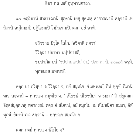
อิมา ทส เตสํ อุทฺทานคาถา.
. ตตฺถิมานิ
สาธารณานิ สุตฺตานิ เยสุ สุตฺเตสุ สาธารณานิ สจฺจานิ เท
๑๐
สิตานิ อนุโลมมฺปิ ปฏิโลมมฺปิ โวมิสฺสกมฺปิ. ตตฺถ อยํ อาทิ.
อวิชฺชาย
นิวุโต โลโก, [อชิตาติ ภควา]
วิวิจฺฉา ปมาทา นปฺปกาสติ;
ชปฺปาภิเลปนํ
[ชปฺปานุเลปนํ (ก.) ปสฺส สุ. นิ. ๑๐๓๙]
พฺรูมิ,
ทุกฺขมสฺส มหพฺภยํ.
ตตฺถ ยา อวิชฺชา จ วิวิจฺฉา จ, อยํ สมุทโย. ยํ มหพฺภยํ, อิทํ ทุกฺขํ. อิมานิ
ทฺเว สจฺจานิ – ทุกฺขฺจ สมุทโย จ. ‘‘สํโยชนํ สํโยชนิยา จ ธมฺมา’’ติ สํยุตฺตเก
จิตฺตสํยุตฺตเกสุ พฺยากรณํ. ตตฺถ ยํ สํโยชนํ, อยํ สมุทโย. เย สํโยชนิยา ธมฺมา, อิทํ
ทุกฺขํ. อิมานิ ทฺเว สจฺจานิ – ทุกฺขฺจ สมุทโย จ.
ตตฺถ กตมํ ทุกฺขฺจ นิโรโธ จ?