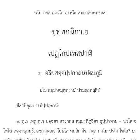
นโม ตสฺส ภควโต อรหโต สมฺมาสมฺพุทฺธสฺส
ขุทฺทกนิกาเย
เปฏโกปเทสปาฬิ
๑. อริยสจฺจปฺปกาสนปมภูมิ
นโม สมฺมาสมฺพุทฺธานํ ปรมตฺถทสฺสีนํ
สีลาทิคุณปารมิปฺปตฺตานํ.
. ทุเว
เหตู ทุเว ปจฺจยา สาวกสฺส สมฺมาทิฏฺิยา อุปฺปาทาย – ปรโต จ
๑
โฆโส สจฺจานุสนฺธิ, อชฺฌตฺตฺจ โยนิโส มนสิกาโร. ตตฺถ กตโม ปรโต โฆโส? ยา