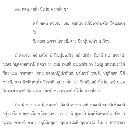
. ตตฺถ กตโม นิโรโธ จ มคฺโค จ?
๑๒
สยํ
กเตน สจฺเจน, เตน อตฺตนา อภินิพฺพานคโต วิติณฺณกงฺ
โข;
วิภวฺจ ตฺวา โลกสฺมึ, ตาว ขีณปุนพฺภโว ส ภิกฺขุ.
ยํ สจฺเจน, อยํ มคฺโค. ยํ ขีณปุนพฺภโว, อยํ นิโรโธ. อิมานิ ทฺเว สจฺจานิ.
ปฺจ วิมุตฺตายตนานิ สตฺถา วา ธมฺมํ เทเสสิ อฺตโร วา วิฺู สพฺรหฺมจารีติ
วิตฺถาเรน กาตพฺพา. ตสฺส อตฺถปฺปฏิสํเวทิสฺส ปาโมชฺชํ ชายติ, ปมุทิตสฺส ปีติ
ชายติ, ยาว นิพฺพินฺทนฺโต
วิรชฺชติ, อยํ มคฺโค. ยา วิมุตฺติ, อยํ นิโรโธ. เอวํ ปฺจ
วิมุตฺตายตนานิ วิตฺถาเรน. อิมานิ ทฺเว สจฺจานิ นิโรโธ จ มคฺโค จ.
อิมานิ สาธารณานิ สุตฺตานิ. อิเมหิ สาธารเณหิ สุตฺเตหิ ยถานิกฺขิตฺเตหิ
ปฏิเวธโต จ ลกฺขณโต จ โอตาเรตฺวา อฺานิ สุตฺตานิ นิทฺทิสิตพฺพานิ อปริหาย
นฺเตน. คาถาหิ คาถา อนุมินิตพฺพา, พฺยากรเณหิ พฺยากรณํ. อิเม จ สาธารณา