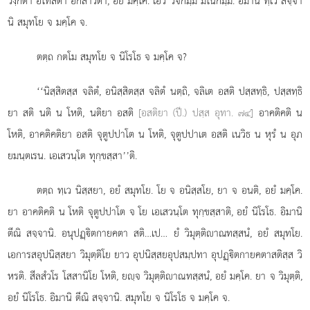
วงฺกตา อโทสตา อกสาวตา, อยํ มคฺโค. เอวํ วจีกมฺมํ มโนกมฺมํ. อิมานิ ทฺเว สจฺจา
นิ สมุทโย จ มคฺโค จ.
ตตฺถ กตโม สมุทโย จ นิโรโธ จ มคฺโค จ?
‘‘นิสฺสิตสฺส จลิตํ, อนิสฺสิตสฺส จลิตํ นตฺถิ, จลิเต อสติ ปสฺสทฺธิ, ปสฺสทฺธิ
ยา สติ นติ น โหติ, นติยา อสติ
[อสติยา (ปี.) ปสฺส อุทา. ๗๔]
อาคติคติ น
โหติ, อาคติคติยา อสติ จุตูปปาโต น โหติ, จุตูปปาเต อสติ เนวิธ น หุรํ น อุภ
ยมนฺตเรน. เอเสวนฺโต ทุกฺขสฺสา’’ติ.
ตตฺถ
ทฺเว นิสฺสยา, อยํ สมุทโย. โย จ อนิสฺสโย, ยา จ อนติ, อยํ มคฺโค.
ยา อาคติคติ น โหติ จุตูปปาโต จ โย เอเสวนฺโต ทุกฺขสฺสาติ, อยํ นิโรโธ. อิมานิ
ตีณิ สจฺจานิ. อนุปฏฺิตกายคตา สติ…เป… ยํ วิมุตฺติาณทสฺสนํ, อยํ สมุทโย.
เอการสอุปนิสฺสยา วิมุตฺติโย ยาว อุปนิสฺสยอุปสมฺปทา อุปฏฺิตกายคตาสติสฺส วิ
หรติ. สีลสํวโร โสสานิโย โหติ, ยฺจ วิมุตฺติาณทสฺสนํ, อยํ มคฺโค. ยา จ วิมุตฺติ,
อยํ นิโรโธ. อิมานิ ตีณิ สจฺจานิ. สมุทโย จ นิโรโธ จ มคฺโค จ.