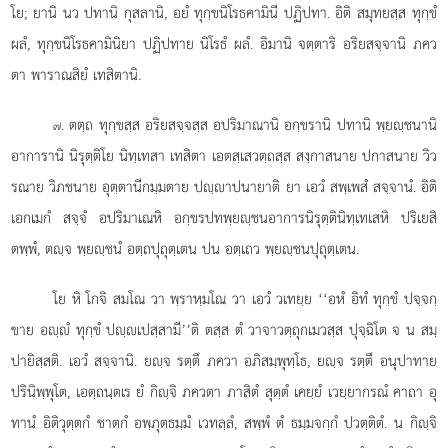
โย; ยานิ นว ปทานิ กุสลานิ, อยํ ทุกฺขนิโรธคามินี ปฏิปทา. อิติ สมุทยสฺส ทุกฺขํ
ผลํ, ทุกฺขนิโรธคามินิยา ปฏิปทาย นิโรธํ ผลํ. อิมานิ
จตฺตาริ อริยสจฺจานิ ภคว
ตา พาราณสิยํ เทสิตานิ.
. ตตฺถ ทุกฺขสฺส อริยสจฺจสฺส อปริมาณานิ อกฺขรานิ ปทานิ พฺยฺชนานิ
๗
อาการานิ
นิรุตฺติโย นิทฺเทสา เทสิตา เอตสฺเสวตฺถสฺส สงฺกาสนาย ปกาสนาย วิว
รณาย วิภชนาย อุตฺตานีกมฺมตาย ปฺาปนายาติ ยา เอวํ สพฺเพสํ สจฺจานํ. อิติ
เอกเมกํ สจฺจํ อปริมาเณหิ อกฺขรปทพฺยฺชนอาการนิรุตฺตินิทฺเทเสหิ ปริเยสิ
ตพฺพํ, ตฺจ พฺยฺชนํ อตฺถปุถุตฺเตน ปน อตฺเถว พฺยฺชนปุถุตฺเตน.
โย หิ โกจิ สมโณ วา พฺราหฺมโณ วา เอวํ วเทยฺย ‘‘อหํ อิทํ ทุกฺขํ ปจฺจกฺ
ขาย อฺํ ทุกฺขํ ปฺเปสฺสามี’’ติ ตสฺส ตํ วาจาวตฺถุกเมวสฺส ปุจฺฉิโต จ น สมฺ
ปายิสฺสติ. เอวํ สจฺจานิ. ยฺจ รตฺตึ ภควา อภิสมฺพุทฺโธ, ยฺจ รตฺตึ อนุปาทาย
ปรินิพฺพุโต, เอตฺถนฺตเร ยํ กิฺจิ ภควตา ภาสิตํ สุตฺตํ เคยฺยํ เวยฺยากรณํ คาถา อุ
ทานํ อิติวุตฺตกํ ชาตกํ อพฺภุตธมฺมํ เวทลฺลํ, สพฺพํ ตํ ธมฺมจกฺกํ ปวตฺติตํ. น กิฺจิ