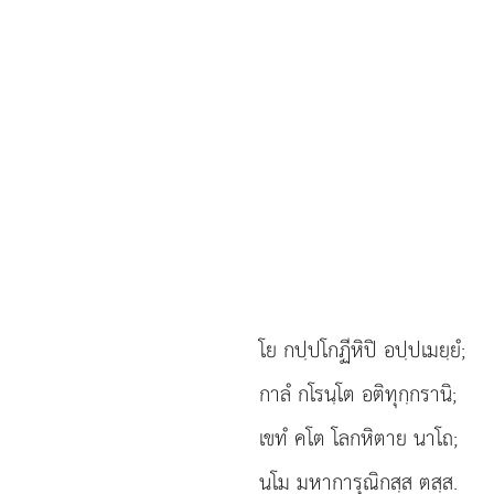
โย
กปฺปโกฏีหิปิ อปฺปเมยฺยํ;
กาลํ กโรนฺโต อติทุกฺกรานิ;
เขทํ คโต โลกหิตาย นาโถ;
นโม มหาการุณิกสฺส ตสฺส.