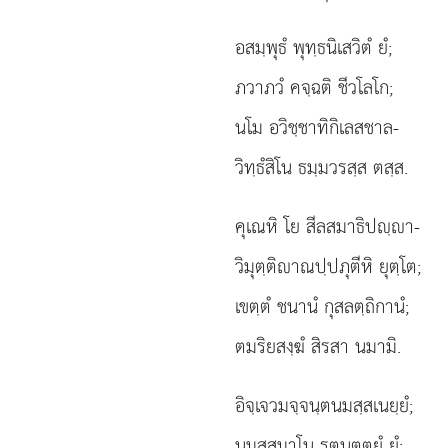
อสมฺพุธํ พุทฺธนิเสวิตํ ยํ;
ภวาภวํ คจฺฉติ ชีวโลโก;
นโม
อวิชฺชาทิกิเลสชาล-
วิทฺธํสิโน ธมฺมวรสฺส ตสฺส.
คุเณหิ โย สีลสมาธิปฺา-
วิมุตฺติาณปฺปภุตีหิ ยุตฺโต;
เขตฺตํ ชนานํ กุสลตฺถิกานํ;
ตมริยสงฺฆํ สิรสา นมามิ.
อิจฺเจวมจฺจนฺตนมสฺสเนยฺยํ;
นมสฺสมาโน รตนตฺตยํ ยํ;