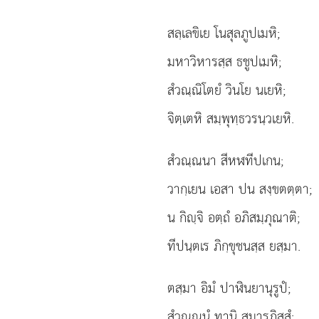
สลฺเลขิเย โนสุลภูปเมหิ;
มหาวิหารสฺส ธชูปเมหิ;
สํวณฺณิโตยํ วินโย นเยหิ;
จิตฺเตหิ สมฺพุทฺธวรนฺวเยหิ.
สํวณฺณนา สีหฬทีปเกน;
วากฺเยน เอสา ปน สงฺขตตฺตา;
น
กิฺจิ อตฺถํ อภิสมฺภุณาติ;
ทีปนฺตเร ภิกฺขุชนสฺส ยสฺมา.
ตสฺมา อิมํ ปาฬินยานุรูปํ;
สํวณฺณนํ ทานิ สมารภิสฺสํ;