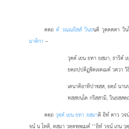
ตตฺถ
ตํ วณฺณยิสฺสํ วินย
นฺติ วุตฺตตฺตา ว
มาติกา
–
วุตฺตํ เยน ยทา ยสฺมา, ธาริตํ เ
ยตฺถปฺปติฏฺิตเจตเมตํ วตฺวา วิ
เตนาติอาทิปาสฺส, อตฺถํ นาน
ทสฺสยนฺโต กริสฺสามิ, วินยสฺสต
ตตฺถ
วุตฺตํ เยน ยทา ยสฺมา
ติ อิทํ ตาว วจ
จนํ น โหติ, ตสฺมา วตฺตพฺพเมตํ
‘‘อิทํ วจนํ เกน วุ