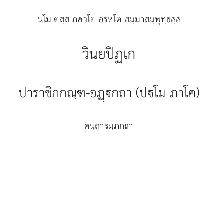
นโม ตสฺส ภควโต อรหโต สมฺมาสมฺพุทฺธสฺส
วินยปิฏเก
ปาราชิกกณฺฑ-อฏฺกถา (ปโม ภาโค)
คนฺถารมฺภกถา