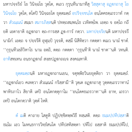
มหาปจฺจริยํ โย วินิจฺฉโย วุตฺโต, ตเถว กุรุนฺทีนามาทีสุ
วิสฺสุตาสุ อฏฺกถาสุ โย
วินิจฺฉโย
วุตฺโต, ตโตปิ วินิจฺฉยโต ยุตฺตมตฺถํ
อปริจฺจชนฺโต
อนฺโตคธตฺเถรวาทํ กตฺ
วา
สํวณฺณนํ
สมฺมา
สมารภิสฺส
นฺติ ปทตฺถสมฺพนฺโธ เวทิตพฺโพ. เอตฺถ จ อตฺโถ กถี
ยติ เอตายาติ อฏฺกถา ตฺถ-การสฺส ฏฺ-การํ กตฺวา.
มหาปจฺจริย
นฺติ มหาปจฺจรี
นามิกํ. เอตฺถ จ ปจฺจรีติ อุฬุมฺปํ วุจฺจติ, ตสฺมึ นิสีทิตฺวา กตตฺตา ตเมว นามํ ชาตํ.
‘‘กุรุนฺทีวลฺลิวิหาโร นาม อตฺถิ, ตตฺถ กตตฺตา ‘กุรุนฺที’ติ นามํ ชาต’’นฺติ วทนฺติ.
อาทิ
สทฺเทน อนฺธกฏฺกถํ สงฺเขปฏฺกถฺจ สงฺคณฺหาติ.
ยุตฺตมตฺถ
นฺติ มหาอฏฺกถานเยน, จตุพฺพิธวินยยุตฺติยา วา ยุตฺตมตฺถํ.
‘‘อฏฺกถํเยว คเหตฺวา สํวณฺณนํ กริสฺสามี’’ติ วุตฺเต อฏฺกถาสุ วุตฺตตฺเถรวาทานํ
พาหิรภาโว สิยาติ เตปิ อนฺโตกตฺตุกาโม ‘‘อนฺโตคธเถรวาท’’นฺติ อาห, เถรวา
เทปิ อนฺโตกตฺวาติ วุตฺตํ โหติ.
ตํ เม
ติ คาถาย โสตูหิ ปฏิปชฺชิตพฺพวิธึ ทสฺเสติ. ตตฺถ
ธมฺมปฺปทีปสฺสา
ติ
ธมฺโม เอว โมหนฺธการวิทฺธํสนโต ปทีปสทิสตฺตา ปทีโป อสฺสาติ ธมฺมปฺปทีโป,