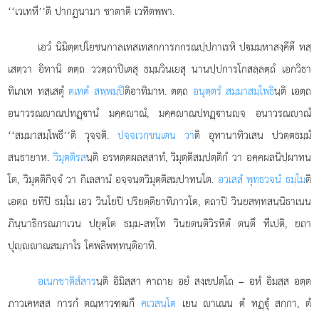
‘‘เวเทหี’’ติ ปากฏนามา ชาตาติ เวทิตพฺพา.
เอวํ
นิมิตฺตปโยชนกาลเทสเทสกการกกรณปฺปกาเรหิ ปมมหาสงฺคีตึ ทสฺ
เสตฺวา อิทานิ ตตฺถ ววตฺถาปิเตสุ ธมฺมวินเยสุ นานปฺปการโกสลฺลตฺถํ เอกวิธา
ทิเภเท ทสฺเสตุํ
ตเทตํ สพฺพมฺปี
ติอาทิมาห. ตตฺถ
อนุตฺตรํ สมฺมาสมฺโพธิ
นฺติ เอตฺถ
อนาวรณาณปทฏฺานํ มคฺคาณํ, มคฺคาณปทฏฺานฺจ อนาวรณาณํ
‘‘สมฺมาสมฺโพธี’’ติ วุจฺจติ.
ปจฺจเวกฺขนฺเตน วา
ติ อุทานาทิวเสน ปวตฺตธมฺมํ
สนฺธายาห.
วิมุตฺติรส
นฺติ อรหตฺตผลสฺสาทํ, วิมุตฺติสมฺปตฺติกํ วา อคฺคผลนิปฺผาทน
โต, วิมุตฺติกิจฺจํ วา กิเลสานํ อจฺจนฺตวิมุตฺติสมฺปาทนโต.
อวเสสํ พุทฺธวจนํ ธมฺโม
ติ
เอตฺถ ยทิปิ ธมฺโม เอว วินโยปิ ปริยตฺติยาทิภาวโต, ตถาปิ วินยสทฺทสนฺนิธาเนน
ภินฺนาธิกรณภาเวน ปยุตฺโต ธมฺม-สทฺโท วินยตนฺติวิรหิตํ ตนฺตึ ทีเปติ, ยถา
ปุฺาณสมฺภาโร โคพลิพทฺทนฺติอาทิ.
อเนกชาติสํสาร
นฺติ อิมิสฺสา คาถาย อยํ สงฺเขปตฺโถ – อหํ อิมสฺส อตฺต
ภาวเคหสฺส การกํ ตณฺหาวฑฺฒกึ
คเวสนฺโต
เยน าเณน ตํ ทฏฺุํ สกฺกา, ตํ