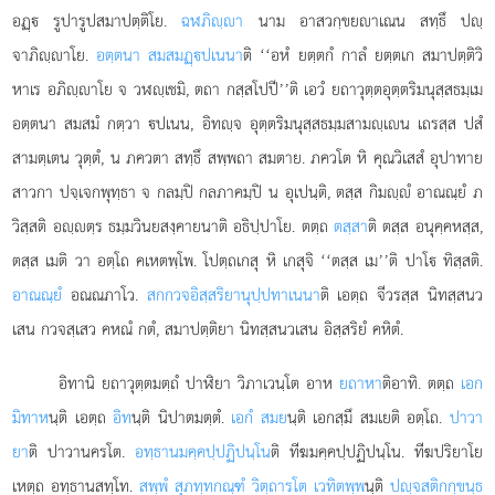
อฏฺ รูปารูปสมาปตฺติโย.
ฉฬภิฺา
นาม อาสวกฺขยาเณน สทฺธึ ปฺ
จาภิฺาโย.
อตฺตนา สมสมฏฺปเนนา
ติ ‘‘อหํ ยตฺตกํ กาลํ ยตฺตเก สมาปตฺติวิ
หาเร อภิฺาโย จ วฬฺเชมิ, ตถา กสฺสโปปี’’ติ เอวํ ยถาวุตฺตอุตฺตริมนุสฺสธมฺเม
อตฺตนา สมสมํ กตฺวา ปเนน, อิทฺจ อุตฺตริมนุสฺสธมฺมสามฺเน เถรสฺส ปสํ
สามตฺเตน วุตฺตํ, น
ภควตา สทฺธึ สพฺพถา สมตาย. ภควโต หิ คุณวิเสสํ อุปาทาย
สาวกา ปจฺเจกพุทฺธา จ กลมฺปิ กลภาคมฺปิ น อุเปนฺติ, ตสฺส กิมฺํ อาณณฺยํ ภ
วิสฺสติ อฺตฺร ธมฺมวินยสงฺคายนาติ อธิปฺปาโย. ตตฺถ
ตสฺสา
ติ ตสฺส อนุคฺคหสฺส,
ตสฺส เมติ วา อตฺโถ คเหตพฺโพ. โปตฺถเกสุ หิ เกสุจิ ‘‘ตสฺส เม’’ติ ปาโ ทิสฺสติ.
อาณณฺยํ
อณณภาโว.
สกกวจอิสฺสริยานุปฺปทาเนนา
ติ เอตฺถ จีวรสฺส นิทสฺสนว
เสน กวจสฺเสว คหณํ กตํ, สมาปตฺติยา นิทสฺสนวเสน อิสฺสริยํ คหิตํ.
อิทานิ ยถาวุตฺตมตฺถํ ปาฬิยา วิภาเวนฺโต อาห
ยถาหา
ติอาทิ. ตตฺถ
เอก
มิทาห
นฺติ เอตฺถ
อิท
นฺติ นิปาตมตฺตํ.
เอกํ สมย
นฺติ เอกสฺมึ สมเยติ อตฺโถ.
ปาวา
ยา
ติ ปาวานครโต.
อทฺธานมคฺคปฺปฏิปนฺโน
ติ ทีฆมคฺคปฺปฏิปนฺโน. ทีฆปริยาโย
เหตฺถ อทฺธานสทฺโท.
สพฺพํ สุภทฺทกณฺฑํ วิตฺถารโต เวทิตพฺพ
นฺติ
ปฺจสติกกฺขนฺธ