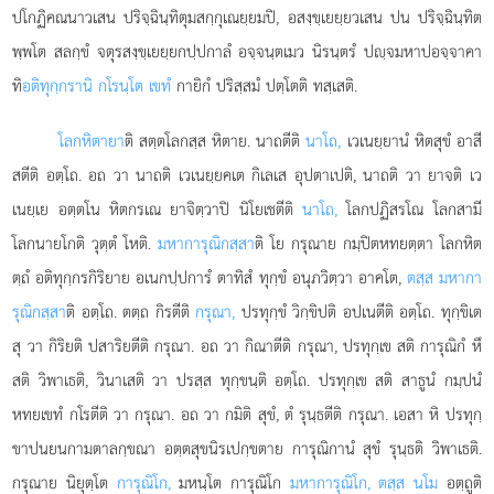
ปโกฏิคณนาวเสน ปริจฺฉินฺทิตุมสกฺกุเณยฺยมปิ, อสงฺขฺเยยฺยวเสน ปน ปริจฺฉินฺทิต
พฺพโต สลกฺขํ จตุรสงฺขฺเยยฺยกปฺปกาลํ อจฺจนฺตเมว นิรนฺตรํ ปฺจมหาปอจฺจาคา
ทิ
อติทุกฺกรานิ กโรนฺโต เขทํ
กายิกํ ปริสฺสมํ ปตฺโตติ ทสฺเสติ.
โลกหิตายา
ติ สตฺตโลกสฺส หิตาย. นาถตีติ
นาโถ,
เวเนยฺยานํ หิตสุขํ อาสี
สตีติ อตฺโถ. อถ วา นาถติ เวเนยฺยคเต กิเลเส อุปตาเปติ, นาถติ วา ยาจติ เว
เนยฺเย อตฺตโน หิตกรเณ ยาจิตฺวาปิ นิโยเชตีติ
นาโถ,
โลกปฏิสรโณ โลกสามี
โลกนายโกติ วุตฺตํ โหติ.
มหาการุณิกสฺสา
ติ โย กรุณาย กมฺปิตหทยตฺตา โลกหิต
ตฺถํ อติทุกฺกรกิริยาย อเนกปฺปการํ ตาทิสํ ทุกฺขํ อนุภวิตฺวา อาคโต,
ตสฺส มหากา
รุณิกสฺสา
ติ อตฺโถ. ตตฺถ กิรตีติ
กรุณา,
ปรทุกฺขํ วิกฺขิปติ อปเนตีติ อตฺโถ. ทุกฺขิเต
สุ วา กิริยติ ปสาริยตีติ กรุณา. อถ วา กิณาตีติ กรุณา, ปรทุกฺเข สติ การุณิกํ
หึ
สติ วิพาเธติ, วินาเสติ วา ปรสฺส ทุกฺขนฺติ อตฺโถ. ปรทุกฺเข สติ สาธูนํ กมฺปนํ
หทยเขทํ กโรตีติ วา กรุณา. อถ วา กมิติ สุขํ, ตํ รุนฺธตีติ กรุณา. เอสา หิ ปรทุกฺ
ขาปนยนกามตาลกฺขณา อตฺตสุขนิรเปกฺขตาย การุณิกานํ สุขํ รุนฺธติ วิพาเธติ.
กรุณาย นิยุตฺโต
การุณิโก,
มหนฺโต การุณิโก
มหาการุณิโก, ตสฺส นโม
อตฺถูติ