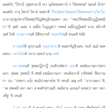
มณฺฑโป. วิวิธานิ กุสุมทามานิ เจว มุตฺโตลมฺพกานิ จ วินิคฺคลนฺตํ วเมนฺตํ นิกฺขา
เมนฺตมิว จารุ โสภนํ วิตานํ เอตฺถาติ
วิวิธกุสุมทาโมลมฺพกวินิคฺคลนฺตจารุวิตาโน
.
นานาปุปฺผูปหารวิจิตฺตสุปรินิฏฺิตภูมิกมฺมตฺตา เอว ‘‘รตนวิจิตฺตมณิโกฏฺฏิมตลมิ
วา’’ติ วุตฺตํ. เอตฺถ จ มณิโย โกฏฺเฏตฺวา กตตลํ มณิโกฏฺฏิมตลํ นาม, ตมิวาติ
วุตฺตํ โหติ.
อาสนารห
นฺติ นิสีทนารหํ.
ทนฺตขจิต
นฺติ ทนฺเตหิ ขจิตํ.
อาวชฺเชสี
ติ อุปนาเมสิ.
อนุปาทายา
ติ ตณฺหาทิฏฺิวเสน กฺจิ ธมฺมํ อคฺค
เหตฺวา.
กถาโทโส
ติ กถาย อสจฺจํ นาม
นตฺถิ
.
ยถาวุฑฺฒ
นฺติ วุฑฺฒปฏิปาฏึ อนติกฺกมิตฺวา.
เอเก
ติ มชฺฌิมภาณกานํเยว
เอเก. ปุพฺเพ วุตฺตมฺปิ หิ สพฺพํ มชฺฌิมภาณกา วทนฺติเยวาติ เวทิตพฺพํ. ทีฆภาณ
กา ปน ‘‘ปทสาว เถโร สนฺนิปาตมาคโต’’ติ วทนฺติ. เตสุ เกจิ ‘‘อากาเสนา’’ติ,
‘‘เต สพฺเพปิ ตถา ตถา อาคตทิวสานมฺปิ อตฺถิตาย เอกเมกํ คเหตฺวา ตถา ตถา
วทึสู’’ติ วทนฺติ.
กํ ธุรํ กตฺวา
ติ กํ เชฏฺกํ กตฺวา.
พีชนึ คเหตฺวา
ติ เอตฺถ พีชนีคหณํ ปริ