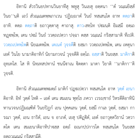
อิทานิ
สํวรวินยปหานวินยาทีสุ พหูสุ วินเยสุ อตฺตนา ‘‘ตํ วณฺณยิสฺสํ
วินย’’นฺติ เอวํ สํวณฺเณตพฺพภาเวน ปฏิฺาตํ วินยํ ทสฺเสนฺโต อาห
ตตฺถา
ติ
อาทิ. ตตฺถ
ตตฺถา
ติ ยถาวุตฺตาสุ คาถาสุ.
ตาว
-สทฺโท ปมนฺติ อิมสฺมึ อตฺเถ
ทฏฺพฺโพ, เตน ปมํ วินยํ ววตฺถเปตฺวา
ปจฺฉา ตสฺส วณฺณนํ กริสฺสามาติ ทีเปติ.
ววตฺถเปตพฺโพ
ติ นิยเมตพฺโพ.
เตเนตํ วุจฺจตี
ติ ยสฺมา ววตฺถเปตพฺโพ, เตน เหตุนา
เอตํ วินโย นามาติอาทิกํ นิยามกวจนํ วุจฺจตีติ อตฺโถ.
อสฺสา
ติ วินยสฺส.
มาติกา
ติ
อุทฺเทโส. โส หิ นิทฺเทสปทานํ ชนนีาเน ิตตฺตา มาตา วิยาติ ‘‘มาติกา’’ติ
วุจฺจติ.
อิทานิ สํวณฺเณตพฺพมตฺถํ มาติกํ ปฏฺเปตฺวา ทสฺเสนฺโต อาห
วุตฺตํ เยนา
ติอาทิ. อิทํ วุตฺตํ โหติ – เอตํ เตน สมเยน พุทฺโธ ภควา เวรฺชายํ วิหรตีติอาทินิ
ทานวจนปฏิมณฺฑิตํ วินยปิฏกํ เยน ปุคฺคเลน วุตฺตํ, ยสฺมึ กาเล วุตฺตํ, ยสฺมา กา
รณา วุตฺตํ, เยน ธาริตํ, เยน จ อาภตํ, เยสุ ปติฏฺิตํ, เอตํ ยถาวุตฺตวิธานํ วตฺวา
ตโต เตน สมเยนาติอาทิปาสฺส อตฺถํ อเนกปฺปการโต ทสฺเสนฺโต วินยสฺส
อตฺถวณฺณนํ กริสฺสามีติ.