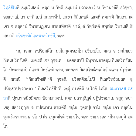
วิทฺธํสิโน
ติ ธมฺมวิเสสนํ. ตตฺถ น วิทติ ธมฺมานํ ยถาสภาวํ น วิชานาตีติ อวิชฺชา,
อฺาณํ. สา อาทิ เยสํ ตณฺหาทีนํ, เตเยว กิลิสฺสนฺติ เอเตหิ สตฺตาติ กิเลสา, เต
เยว จ สตฺตานํ วิพาธนฏฺเน ชาลสทิสาติ ชาลํ, ตํ วิทฺธํเสติ สพฺพโส วินาเสติ สี
เลนาติ
อวิชฺชาทิกิเลสชาลวิทฺธํสี,
ตสฺส.
นนุ เจตฺถ สปริยตฺติโก นวโลกุตฺตรธมฺโม อธิปฺเปโต, ตตฺถ จ มคฺโคเยว
กิเลเส วิทฺธํเสติ, เนตเรติ เจ? วุจฺจเต – มคฺคสฺสาปิ นิพฺพานมาคมฺม
กิเลสวิทฺธํสน
โต นิพฺพานมฺปิ กิเลเส วิทฺธํเสติ นาม, มคฺคสฺส กิเลสวิทฺธํสนกิจฺจํ ผเลน นิฏฺิตนฺ
ติ ผลมฺปิ ‘‘กิเลสวิทฺธํสี’’ติ วุจฺจติ, ปริยตฺติธมฺโมปิ กิเลสวิทฺธํสนสฺส อุ
ปนิสฺสยปจฺจยตฺตา ‘‘กิเลสวิทฺธํสี’’ติ วตฺตุํ อรหตีติ น โกจิ โทโส.
ธมฺมวรสฺส ตสฺ
สา
ติ ปุพฺเพ อนิยมิตสฺส นิยามกวจนํ. ตตฺถ ยถานุสิฏฺํ ปฏิปชฺชมาเน จตูสุ อปา
เยสุ สํสารทุกฺเข จ อปตมาเน ธาเรตีติ ธมฺโม. วุตฺตปฺปกาโร ธมฺโม เอว อตฺตโน
อุตฺตริตราภาเวน วโร ปวโร อนุตฺตโรติ ธมฺมวโร, ตสฺส ธมฺมวรสฺส นโม อตฺถูติ อตฺ
โถ.