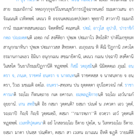
สาย ธมฺมกถิกานํ หตฺถกุกฺกุจฺจวิโนทนมุขวิการปฏิจฺฉาทนตฺถํ ธมฺมตาวเสน อา
จิณฺณนฺติ เวทิตพฺพํ. เตเนว หิ อจฺจนฺตสฺตปฺปตฺตา พุทฺธาปิ สาวกาปิ ธมฺมกถิ
กานํ ธมฺมตาทสฺสนตฺถเมว จิตฺตพีชนึ คณฺหนฺติ.
ปมํ, อาวุโส อุปาลิ, ปาราชิกํ
กตฺถ ปฺตฺต
นฺติ เอตฺถ กถํ สงฺคีติยา ปุพฺเพ ปมภาโว สิทฺโธติ? ปาติโมกฺขุทฺเท
สานุกฺกมาทินา ปุพฺเพ ปมภาวสฺส สิทฺธตฺตา. เยภุยฺเยน หิ ตีณิ ปิฏกานิ ภควโต
ธรมานกาเลเยว อิมินา อนุกฺกเมน สชฺฌายิตานิ, เตเนว กเมน ปจฺฉาปิ สงฺคีตานิ
วิเสสโต วินยาภิธมฺมปิฏกานีติ ทฏฺพฺพํ.
กิสฺมึ วตฺถุสฺมิ
นฺติ นิมิตฺตตฺเถ ภุมฺมํ.
อนฺ
ตรา จ, ภนฺเต, ราชคหํ อนฺตรา จ นาฬนฺท
นฺติ ราชคหสฺส จ นาฬนฺทาย จ อนฺ
ตรา, วิวเร มชฺเฌติ อตฺโถ.
อนฺตรา
-สทฺเทน ปน ยุตฺตตฺตา
อุปโยควจนํ กตํ.
ราชา
คารเก
ติ รฺโ กีฬนตฺถาย กเต อคารเก.
อมฺพลฏฺิกาย
นฺติ รฺโ เอวํนามกํ
อุยฺยานํ.
เกน สทฺธิ
นฺติ อิธ กสฺมา วุตฺตนฺติ? ยสฺมา ปเนตํ น ภควตา เอว วุตฺตํ,
รฺาปิ กิฺจิ กิฺจิ วุตฺตมตฺถิ, ตสฺมา ‘‘กมารพฺภา’’ติ อวตฺวา เอวํ วุตฺตนฺติ
ทฏฺพฺพํ.
เวเทหิปุตฺเตนา
ติ อยํ โกสลรฺโ ธีตาย ปุตฺโต, น วิเทหรฺโ ธีตาย.
ยสฺมา มาตา ปนสฺส ปณฺฑิตา, ตสฺมา สา เวเทน าเณน อีหติ ฆฏติ วายมตีติ