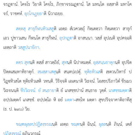
จรฏฺานํ. โคจโร วิยาติ โคจโร, ภิกฺขาจรณฏฺานํ. โส มหนฺโต อสฺสาติ มหาโค
จรํ, ราชคหํ.
อุกฺโกเฏยฺยา
ติ นิวาเรยฺย.
สตฺตสุ สาธุกีฬนทิวเสสู
ติ เอตฺถ สํเวควตฺถุํ กิตฺเตตฺวา กิตฺเตตฺวา สาธุกํ
เอว ปูชาวเสน กีฬนโต สาธุกีฬนํ.
อุปกฏฺา
ติ อาสนฺนา. วสฺสํ อุปเนติ อุปคจฺฉติ
เอตฺถาติ
วสฺสูปนายิกา
.
ตตฺร สุท
นฺติ ตสฺสํ สาวตฺถิยํ,
สุท
นฺติ นิปาตมตฺตํ.
อุสฺสนฺนธาตุก
นฺติ อุปจิต
ปิตฺตเสมฺหาทิธาตุกํ.
สมสฺสาเสตุ
นฺติ สนฺตปฺเปตุํ.
ทุติยทิวเส
ติ เชตวนวิหารํ ป
วิฏฺทิวสโต ทุติยทิวเสติ วทนฺติ. วิริจฺจติ เอเตนาติ วิเรจนํ. โอสธปริภาวิตํ ขีรเมว
วิเรจนนฺติ
ขีรวิเรจนํ. ยํ สนฺธายา
ติ ยํ เภสชฺชปานํ สนฺธาย วุตฺตํ.
เภสชฺชมตฺตา
ติ
อปฺปมตฺตกํ เภสชฺชํ. อปฺปตฺโถ หิ อยํ
มตฺตา
-สทฺโท มตฺตา สุขปริจฺจาคาติอาทีสุ
(ธ. ป. ๒๙๐) วิย.
ขณฺฑผุลฺลปฺปฏิสงฺขรณ
นฺติ เอตฺถ
ขณฺฑ
นฺติ ฉินฺนํ,
ผุลฺล
นฺติ ภินฺนํ, เตสํ
ปฏิสงฺขรณํ
อภินวกรณํ.