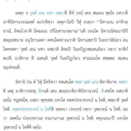
เอตฺถ จ
วุตฺตํ เยน ยทา ยสฺมา
ติ อิทํ วจนํ เตน สมเยน พุทฺโธ ภควาติ
อาทินิทานวจนมตฺตํ อเปกฺขิตฺวา วตฺตุกาโมปิ วิสุํ อวตฺวา ‘‘นิทาเนน อาทิกลฺ
ยาณํ, อิทมโวจาติ นิคมเนน ปริโยสานกลฺยาณ’’นฺติ วจนโต นิทานนิคมนานิปิ
สตฺถุเทสนาย อนุวิธานตฺตา ตทนฺโตคธาเนวาติ นิทานสฺสาปิ วินยปาฬิยํเยว อนฺ
โตคธตฺตา วุตฺตํ เยน ยทา ยสฺมาติ อิทมฺปิ วินยปิฏกสมฺพนฺธํเยว กตฺวา มาติกํ
เปติ. มาติกาย หิ เอตนฺติ วุตฺตํ วินยปิฏกํเยว สามฺโต สพฺพตฺถ สมฺพนฺ
ธมุปคจฺฉติ.
อิทานิ ปน ตํ วิสุํ นีหริตฺวา ทสฺเสนฺโต
ตตฺถ วุตฺตํ เยนา
ติอาทิมาห.
ตตฺถา
ติ เตสุ มาติกาปเทสุ.
อิท
นฺติ เตน สมเยนาติอาทินิทานวจนํ.
หิ
-สทฺโท ยสฺมาติ
อตฺโถ ทฏฺพฺโพ, ยสฺมา พุทฺธสฺส ภควโต อตฺตปจฺจกฺขวจนํ น โหติ, ตสฺมาติ วุตฺตํ
โหติ.
อตฺตปจฺจกฺขวจนํ น โหตี
ติ อตฺตนา ปจฺจกฺขํ กตฺวา วุตฺตวจนํ น โหติ. อถ
วา อตฺตโน ปจฺจกฺขกาเล ธรมานกาเล วุตฺตวจนํ น โหติ. ตทุภเยนาปิ ภควโต
วุตฺตวจนํ น โหตีติ อตฺโถ.