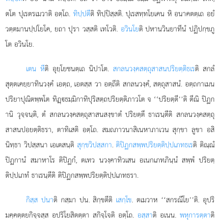
ตโต ปุเรตรเมวาติ
อตฺโถ.
ทิปฺปตี
ติ ทิปฺปิสฺสติ. ปุเรสทฺทโยเคน หิ อนาคตตฺเถ อยํ
วตฺตมานปฺปโยโค, ยถา ปุรา วสฺสติ เทโวติ.
อวินโย
ติ ปหานวินยาทีนํ ปฏิปกฺขภู
โต อวินโย.
เตน หี
ติ อุยฺโยชนตฺเถ นิปาโต.
สกลนวงฺคสตฺถุสาสนปริยตฺติธเร
ติ สกลํ
สุตฺตเคยฺยาทินวงฺคํ เอตฺถ, เอตสฺส วา อตฺถีติ สกลนวงฺคํ, สตฺถุสาสนํ. อตฺถกาเมน
ปริยาปุณิตพฺพโต ทิฏฺธมฺมิกาทิปุริสตฺถปริยตฺติภาวโต จ ‘‘ปริยตฺตี’’ติ ตีณิ ปิฏก
านิ วุจฺจนฺติ, ตํ สกลนวงฺคสตฺถุสาสนสงฺขาตํ ปริยตฺตึ ธาเรนฺตีติ สกลนวงฺคสตฺถุ
สาสนปอยตฺติธรา, ตาทิเสติ อตฺโถ. สมถภาวนาสิเนหาภาเวน สุกฺขา ลูขา อสิ
นิทฺธา วิปสฺสนา เอเตสนฺติ
สุกฺขวิปสฺสกา
.
ติปิฏกสพฺพปริยตฺติปฺปเภทธเร
ติ ติณฺณํ
ปิฏกานํ สมาหาโร ติปิฏกํ, ตเทว นวงฺคาทิวเสน อเนกเภทภินฺนํ สพฺพํ ปริยตฺ
ติปฺปเภทํ ธาเรนฺตีติ ติปิฏกสพฺพปริยตฺติปฺปเภทธรา.
กิสฺส ปนา
ติ กสฺมา ปน. สิกฺขตีติ
เสกฺโข
. ตเมวาห ‘‘สกรณีโย’’ติ. อุปริ
มคฺคตฺตยกิจฺจสฺส อปริโยสิตตฺตา สกิจฺโจติ อตฺโถ.
อสฺสา
ติ อเนน.
พหุการตฺตา
ติ