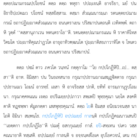
ตฺตยปณามกรณปฺปโยชนํ ตตฺถ ตตฺถ พหุธา ปปฺเจนฺติ อาจริยา, มยํ ปน
อิธาธิปฺเปตเมว ปโยชนํ ทสฺสยิสฺสาม. ตสฺมา สํวณฺณนารมฺเภ รตนตฺตยปณาม
กรณํ ยถาปฏิฺาตสํวณฺณนาย อนนฺตราเยน ปริสมาปนตฺถนฺติ เวทิตพฺพํ. ตถา
หิ วุตฺตํ ‘‘ตสฺสานุภาเวน หตนฺตราโย’’ติ. รตนตฺตยปณามกรเณน หิ ราคาทิโทส
วิคมโต ปฺาทิคุณปาฏวโต อายุอาทิวฑฺฒนโต ปุฺาติสยภาวาทิโต จ โหเตว
ยถาปฏิฺาตสํวณฺณนาย อนนฺตราเยน ปริสมาปนํ.
ตตฺถ ปมํ ตาว ภควโต วนฺทนํ กตฺตุกาโม ‘‘โย กปฺปโกฏีหิปิ…เป… ตสฺ
สา’’ติ อาห. อิมิสฺสา ปน วินยเทสนาย กรุณาปฺปธานาณสมุฏฺิตตาย กรุณา
ปฺปธานเมว โถมนํ อารทฺธํ. เอสา หิ อาจริยสฺส ปกติ, ยทิทํ อารมฺภานุรูปโถม
นา. กรุณาคฺคหเณน เจตฺถ อปริเมยฺยปฺปภาวา สพฺเพปิ พุทฺธคุณา นยโต สงฺคหิ
ตาติ ทฏฺพฺพา ตํมูลกตฺตา เสสพุทฺธคุณานํ. ตตฺถ
โย
ติ อิมสฺส อนิยมวจนสฺส นา
โถติ อิมินา สมฺพนฺโธ.
กปฺปโกฏีหิปิ อปฺปเมยฺยํ กาล
นฺติ
กปฺปโกฏิคณนาวเสนปิ
‘‘เอตฺตกา กปฺปโกฏิโย’’ติ ปเมตุํ อสกฺกุเณยฺยํ กาลํ.
อปิ
-สทฺเทน ปเคว วสฺส
คณนายาติ ทสฺเสติ. อปฺปเมยฺยํ กาลนฺติ จ อจฺจนฺตสํโยเค อุปโยควจนํ, เตน กปฺ