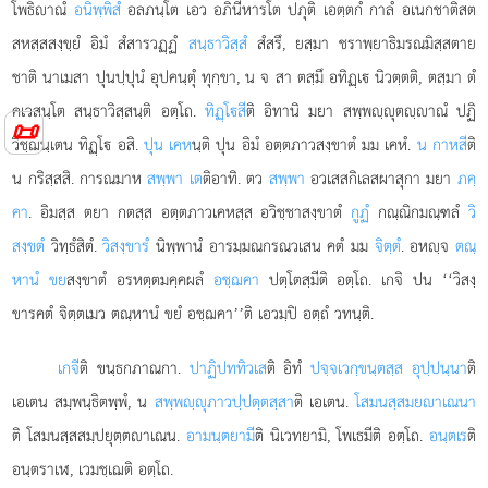
โพธิาณํ
อนิพฺพิสํ
อลภนฺโต เอว อภินีหารโต ปภุติ เอตฺตกํ กาลํ อเนกชาติสต
สหสฺสสงฺขฺยํ อิมํ สํสารวฏฺฏํ
สนฺธาวิสฺสํ
สํสรึ, ยสฺมา ชราพฺยาธิมรณมิสฺสตาย
ชาติ นาเมสา ปุนปฺปุนํ อุปคนฺตุํ ทุกฺขา, น จ สา ตสฺมึ อทิฏฺเ นิวตฺตติ, ตสฺมา ตํ
คเวสนฺโต สนฺธาวิสฺสนฺติ อตฺโถ.
ทิฏฺโสี
ติ อิทานิ มยา สพฺพฺุตฺาณํ ปฏิ
📜
วิชฺฌนฺเตน ทิฏฺโ อสิ.
ปุน เคห
นฺติ ปุน อิมํ อตฺตภาวสงฺขาตํ มม เคหํ.
น กาหสี
ติ
น กริสฺสสิ. การณมาห
สพฺพา เต
ติอาทิ. ตว
สพฺพา
อวเสสกิเลสผาสุกา มยา
ภคฺ
คา
. อิมสฺส ตยา กตสฺส อตฺตภาวเคหสฺส อวิชฺชาสงฺขาตํ
กูฏํ
กณฺณิกมณฺฑลํ
วิ
สงฺขตํ
วิทฺธํสิตํ.
วิสงฺขารํ
นิพฺพานํ อารมฺมณกรณวเสน คตํ มม
จิตฺตํ
. อหฺจ
ตณฺ
หานํ ขย
สงฺขาตํ อรหตฺตมคฺคผลํ
อชฺฌคา
ปตฺโตสฺมีติ อตฺโถ. เกจิ ปน ‘‘วิสงฺ
ขารคตํ จิตฺตเมว ตณฺหานํ ขยํ อชฺฌคา’’ติ เอวมฺปิ อตฺถํ วทนฺติ.
เกจี
ติ ขนฺธกภาณกา.
ปาฏิปททิวเส
ติ อิทํ
ปจฺจเวกฺขนฺตสฺส อุปฺปนฺนา
ติ
เอเตน สมฺพนฺธิตพฺพํ, น
สพฺพฺุภาวปฺปตฺตสฺสา
ติ เอเตน.
โสมนสฺสมยาเณนา
ติ โสมนสฺสสมฺปยุตฺตาเณน.
อามนฺตยามี
ติ นิเวทยามิ, โพเธมีติ อตฺโถ.
อนฺตเร
ติ
อนฺตราเฬ, เวมชฺเฌติ อตฺโถ.