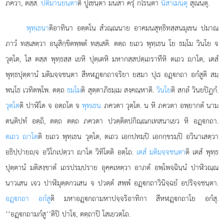
ภควา, ตสฺส.
ปติมานยนฺตา
ติ ปูเชนฺตา มนสา ครุํ กโรนฺตา
นิสาเมนฺตุ
สุณนฺตุ.
พุทฺเธนา
ติอาทินา
อตฺตโน สํวณฺณนาย อาคมนสุทฺธิทสฺสนมุเขน ปมาณ
ภาวํ ทสฺเสตฺวา อนุสิกฺขิตพฺพตํ
ทสฺเสติ. ตตฺถ ยเถว พุทฺเธน โย ธมฺโม วินโย จ
วุตฺโต, โส ตสฺส พุทฺธสฺส เยหิ ปุตฺเตหิ มหากสฺสปตฺเถราทีหิ ตเถว าโต, เตสํ
พุทฺธปุตฺตานํ มติมจฺจชนฺตา สีหฬฏฺกถาจริยา ยสฺมา ปุเร อฏฺกถา อกํสูติ สมฺ
พนฺโธ เวทิตพฺโพ. ตตฺถ
ธมฺโม
ติ สุตฺตาภิธมฺเม สงฺคณฺหาติ.
วินโย
ติ สกลํ วินยปิฏกํ.
วุตฺโต
ติ ปาฬิโต จ อตฺถโต จ
พุทฺเธน
ภควตา วุตฺโต. น หิ ภควตา อพฺยากตํ นาม
ตนฺติปทํ อตฺถิ, ตตฺถ ตตฺถ ภควตา ปวตฺติตปกิณฺณกเทสนาเยว หิ อฏฺกถา.
ตเถว าโต
ติ ยเถว พุทฺเธน วุตฺโต, ตเถว เอกปทมฺปิ เอกกฺขรมฺปิ อวินาเสตฺวา
อธิปฺปายฺจ อวิโกเปตฺวา าโต วิทิโตติ อตฺโถ.
เตสํ มติมจฺจชนฺตา
ติ เตสํ พุทฺธ
ปุตฺตานํ มติสงฺขาตํ เถรปรมฺปราย อุคฺคเหตฺวา อาภตํ อพฺโพจฺฉินฺนํ ปาฬิวณฺณ
นาวเสน เจว ปาฬิมุตฺตกวเสน จ ปวตฺตํ สพฺพํ อฏฺกถาวินิจฺฉยํ อปริจฺจชนฺตา.
อฏฺกถา อกํสู
ติ มหาอฏฺกถามหาปจฺจริอาทิกา สีหฬฏฺกถาโย อกํสุ.
‘‘อฏฺกถามกํสู’’ติปิ ปาโ, ตตฺถาปิ โสเยวตฺโถ.