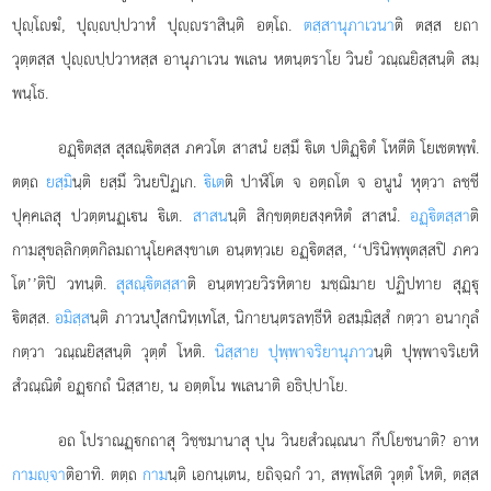
ปุฺโฆํ, ปุฺปฺปวาหํ ปุฺราสินฺติ อตฺโถ.
ตสฺสานุภาเวนา
ติ ตสฺส ยถา
วุตฺตสฺส ปุฺปฺปวาหสฺส อานุภาเวน พเลน หตนฺตราโย วินยํ วณฺณยิสฺสนฺติ สมฺ
พนฺโธ.
อฏฺิตสฺส สุสณฺิตสฺส ภควโต สาสนํ ยสฺมึ ิเต ปติฏฺิตํ โหตีติ โยเชตพฺพํ.
ตตฺถ
ยสฺมิ
นฺติ ยสฺมึ วินยปิฏเก.
ิเต
ติ ปาฬิโต จ อตฺถโต จ อนูนํ หุตฺวา ลชฺชี
ปุคฺคเลสุ ปวตฺตนฏฺเน ิเต.
สาสน
นฺติ
สิกฺขตฺตยสงฺคหิตํ สาสนํ.
อฏฺิตสฺสา
ติ
กามสุขลฺลิกตฺตกิลมถานุโยคสงฺขาเต อนฺตทฺวเย อฏฺิตสฺส, ‘‘ปรินิพฺพุตสฺสปิ ภคว
โต’’ติปิ วทนฺติ.
สุสณฺิตสฺสา
ติ อนฺตทฺวยวิรหิตาย มชฺฌิมาย ปฏิปทาย สุฏฺุ
ิตสฺส.
อมิสฺส
นฺติ ภาวนปุํสกนิทฺเทโส, นิกายนฺตรลทฺธีหิ อสมฺมิสฺสํ กตฺวา อนากุลํ
กตฺวา วณฺณยิสฺสนฺติ วุตฺตํ โหติ.
นิสฺสาย ปุพฺพาจริยานุภาว
นฺติ ปุพฺพาจริเยหิ
สํวณฺณิตํ อฏฺกถํ นิสฺสาย, น อตฺตโน พเลนาติ อธิปฺปาโย.
อถ โปราณฏฺกถาสุ วิชฺชมานาสุ ปุน วินยสํวณฺณนา กึปโยชนาติ? อาห
กามฺจา
ติอาทิ. ตตฺถ
กาม
นฺติ เอกนฺเตน, ยถิจฺฉกํ วา, สพฺพโสติ วุตฺตํ โหติ, ตสฺส