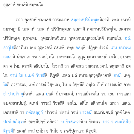
อุสฺสาหํ ชเนสีติ สมฺพนฺโธ.
ตถา อุสฺสาหํ ชนนสฺส การณมาห
สตฺตาหปรินิพฺพุเต
ติอาทิ. สตฺต อหานิ
สมาหฏานิ สตฺตาหํ, สตฺตาหํ ปรินิพฺพุตสฺส อสฺสาติ สตฺตาหปรินิพฺพุโต, สตฺตาห
ปรินิพฺพุเต สุภทฺเทน วุฑฺฒปพฺพชิเตน วุตฺตวจนมนุสฺสรนฺโตติ สมฺพนฺโธ.
อลํ,
อาวุโส
ติอาทินา เตน วุตฺตวจนํ ทสฺเสติ. ตตฺถ
อล
นฺติ ปฏิกฺเขปวจนํ.
เตน มหาสม
เณนา
ติ นิสฺสกฺเก กรณวจนํ, ตโต มหาสมณโต สุฏฺุ มุตฺตา มยนฺติ อตฺโถ, อุปทฺทุ
ตา จ โหม ตทาติ อธิปฺปาโย, โหมาติ วา อตีตตฺเถ วตฺตมานวจนํ, อหุมฺหาติ อตฺ
โถ.
านํ โข ปเนตํ วิชฺชตี
ติ ติฏฺติ เอตฺถ ผลํ ตทายตฺตวุตฺติตายาติ
านํ,
เหตุ.
โข
ติ อวธารเณ, เอตํ การณํ วิชฺชเตว, โน น วิชฺชตีติ อตฺโถ. กึ ตํ การณนฺติ? อาห
ยํ ปาปภิกฺขู
ติอาทิ. เอตฺถ
ย
นฺติ นิปาตมตฺตํ, การณนิทฺเทโส วา, เยน การเณน
อนฺตรธาเปยฺยุํ, ตเทตํ การณํ วิชฺชตีติ อตฺโถ. อตีโต อติกฺกนฺโต สตฺถา เอตฺถ,
เอตสฺสาติ วา
อตีตสตฺถุกํ,
ปาวจนํ. ปธานํ วจนํ
ปาวจนํ,
ธมฺมวินยนฺติ วุตฺตํ โหติ.
ปกฺขํ ลภิตฺวา
ติ อลชฺชีปกฺขํ ลภิตฺวา.
น จิรสฺเสวา
ติ น จิเรเนว.
ยาว จ ธมฺมวินโย
ติฏฺตี
ติ ยตฺตกํ กาลํ ธมฺโม จ วินโย จ ลชฺชีปุคฺคเลสุ ติฏฺติ.