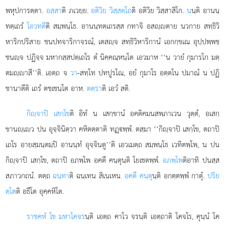
พหุปการตฺตา.
อสฺสา
ติ ภเวยฺย.
อติวิย วิสฺสตฺโถ
ติ อติวิย วิสฺสาสิโก.
น
นฺติ อานนฺ
ทตฺเถรํ
โอวทตี
ติ สมฺพนฺโธ. อานนฺทตฺเถรสฺส กทาจิ อสฺตาย นวกาย สทฺธิวิ
หาริกปริสาย ชนปทจาริกาจรณํ, เตสฺจ สทฺธิวิหาริกานํ เอกกฺขเณ อุปฺปพฺพชฺ
ชนฺจ ปฏิจฺจ มหากสฺสปตฺเถโร ตํ นิคฺคณฺหนฺโต เอวมาห ‘‘น วายํ กุมารโก มตฺ
ตมฺาสี’’ติ. เอตฺถ จ
วา
-สทฺโท ปทปูรโณ, อยํ กุมาโร อตฺตโน ปมาณํ น ปฏิ
ชานาตีติ เถรํ ตชฺเชนฺโต อาห.
ตตฺรา
ติ เอวํ สติ.
กิฺจาปิ เสกฺโข
ติ อิทํ น เสกฺขานํ อคติคมนสพฺภาเวน วุตฺตํ, อเสกฺ
ขานฺเว ปน อุจฺจินิตฺวา คหิตตฺตาติ ทฏฺพฺพํ. ตสฺมา ‘‘กิฺจาปิ เสกฺโข, ตถาปิ
เถโร อายสฺมนฺตมฺปิ อานนฺทํ อุจฺจินตู’’ติ เอวเมตฺถ สมฺพนฺโธ เวทิตพฺโพ, น ปน
กิฺจาปิ เสกฺโข, ตถาปิ อภพฺโพ อคตึ คนฺตุนฺติ โยเชตพฺพํ.
อภพฺโพ
ติอาทิ ปนสฺส
สภาวกถนํ. ตตฺถ
ฉนฺทา
ติ ฉนฺเทน สิเนเหน.
อคตึ คนฺตุ
นฺติ อกตฺตพฺพํ กาตุํ.
ปริย
ตฺโต
ติ อธีโต อุคฺคหิโต.
ราชคหํ
โข มหาโคจร
นฺติ เอตฺถ คาโว จรนฺติ เอตฺถาติ โคจโร, คุนฺนํ โค