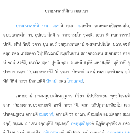
ปมมหาสงฺคีติกถาวณฺณนา
ปมมหาสงฺคีติ นาม เจสา
ติ เอตฺถ
จ
-สทฺโท วตฺตพฺพสมฺปิณฺฑนตฺโถ,
อุปฺาสตฺโถ วา, อุปฺาโสติ จ วากฺยารมฺโภ วุจฺจติ. เอสา หิ คนฺถการานํ
ปกติ, ยทิทํ กิฺจิ วตฺวา ปุน อปรํ วตฺตุมารภนฺตานํ จ-สทฺทปฺปโยโค. ยถาปจฺจยํ
ตตฺถ ตตฺถ เทสิตตฺตา วิปฺปกิณฺณานํ ธมฺมวินยานํ
สภาคตฺถวเสน สงฺคเหตฺวา คาย
นํ กถนํ สงฺคีติ, มหาวิสยตฺตา ปูชนียตฺตา จ มหตี สงฺคีติ มหาสงฺคีติ. ทุติยาทึ อุ
ปาทาย เจสา ‘‘ปมมหาสงฺคีตี’’ติ วุตฺตา. นิททาติ เทสนํ เทสกาลาทิวเสน อวิ
ทิตํ วิทิตํ กตฺวา นิทสฺเสตีติ
นิทานํ,
ตตฺถ
โกสลฺลตฺถํ
.
เวเนยฺยานํ มคฺคผลุปฺปตฺติเหตุภูตาว กิริยา นิปฺปริยาเยน พุทฺธกิจฺจนฺติ
อาห ‘‘ธมฺมจกฺกปฺปวตฺตนฺหิ อาทึ กตฺวา’’ติ. ตตฺถ สติปฏฺานาทิธมฺโม เอว
ปวตฺตนฏฺเน จกฺกนฺติ
ธมฺมจกฺกํ,
จกฺกนฺติ วา อาณา, ตํ ธมฺมโต อนเปตตฺตา ธมฺม
จกฺกํ, ธมฺเมน าเยน จกฺกนฺติปิ ธมฺมจกฺกํ.
กตพุทฺธกิจฺเจ
ติ นิฏฺิตพุทฺธกิจฺเจ ภคว
ติ โลกนาเถติ สมฺพนฺโธ.
กุสินาราย
นฺติ สมีปตฺเถ เอตํ ภุมฺมวจนํ.
อุปวตฺตเน มลฺ