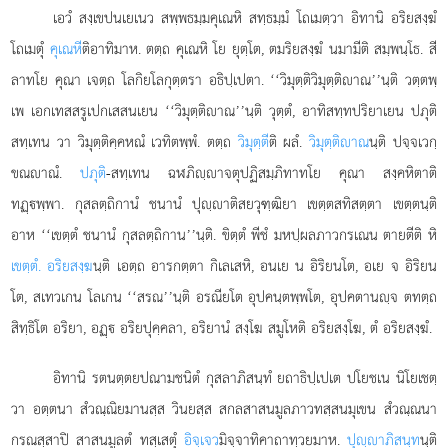
เอวํ สงฺเขปนเยเนว สพฺพธมฺมคุเณหิ สทฺธมฺมํ โถเมตฺวา อิทานิ อริยสงฺฆํ
โถเมตุํ
คุเณหี
ติอาทิมาห. ตตฺถ คุเณหิ โย ยุตฺโต, ตมริยสงฺฆํ นมามีติ สมฺพนฺโธ. สี
ลาทโย คุณา เจตฺถ โลกิยโลกุตฺตรา อธิปฺเปตา. ‘‘วิมุตฺติวิมุตฺติาณ’’นฺติ วตฺตพฺ
เพ เอกเทสสรูเปกเสสนเยน ‘‘วิมุตฺติาณ’’นฺติ วุตฺตํ, อาทิสทฺทปริยาเยน ปภุติ
สทฺเทน วา วิมุตฺติคฺคหณํ เวทิตพฺพํ. ตตฺถ
วิมุตฺตี
ติ ผลํ.
วิมุตฺติาณ
นฺติ ปจฺจเวกฺ
ขณาณํ.
ปภุติ
-สทฺเทน ฉฬภิฺาจตุปฏิสมฺภิทาทโย คุณา สงฺคหิตาติ
ทฏฺพฺพา. กุสลตฺถิกานํ ชนานํ ปุฺาติสยวุฑฺฒิยา เขตฺตสทิสตฺตา เขตฺตนฺติ
อาห ‘‘เขตฺตํ ชนานํ กุสลตฺถิกาน’’นฺติ. ขิตฺตํ พีชํ มหปฺผลภาวกรเณน ตายตีติ หิ
เขตฺตํ. อริยสงฺฆ
นฺติ เอตฺถ อารกตฺตา กิเลเสหิ, อนเย น อิริยนโต, อเย จ อิริยน
โต, สเทวเกน โลเกน ‘‘สรณ’’นฺติ อรณียโต อุปคนฺตพฺพโต, อุปคตานฺจ ตทตฺถ
สิทฺธิโต อริยา, อฏฺ อริยปุคฺคลา, อริยานํ สงฺโฆ สมูโหติ อริยสงฺโฆ, ตํ อริยสงฺฆํ.
อิทานิ รตนตฺตยปณามชนิตํ กุสลาภิสนฺทํ ยถาธิปฺเปเต ปโยชเน นิโยเชตฺ
วา อตฺตนา สํวณฺณิยมานสฺส วินยสฺส สกลสาสนมูลภาวทสฺสนมุเขน สํวณฺณนา
กรณสฺสาปิ สาสนมูลตํ
ทสฺเสตุํ
อิจฺเจว
มิจฺจาทิคาถาทฺวยมาห.
ปุฺาภิสนฺท
นฺติ