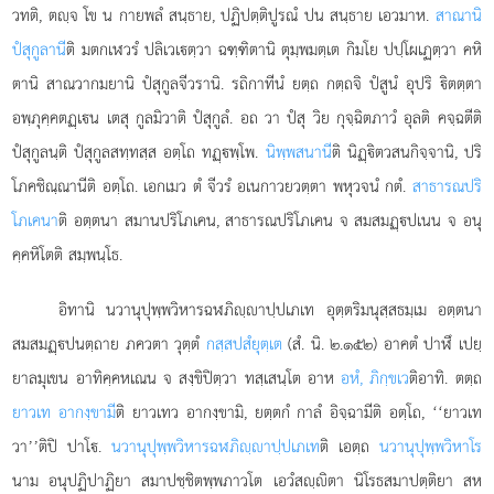
วทติ, ตฺจ โข น กายพลํ สนฺธาย, ปฏิปตฺติปูรณํ ปน สนฺธาย เอวมาห.
สาณานิ
ปํสุกูลานี
ติ มตกเฬวรํ ปลิเวเตฺวา ฉฑฺฑิตานิ ตุมฺพมตฺเต กิมโย ปปฺโผเฏตฺวา คหิ
ตานิ สาณวากมยานิ ปํสุกูลจีวรานิ. รถิกาทีนํ ยตฺถ กตฺถจิ ปํสูนํ อุปริ ิตตฺตา
อพฺภุคฺคตฏฺเน เตสุ กูลมิวาติ ปํสุกูลํ. อถ วา ปํสุ วิย กุจฺฉิตภาวํ อุลติ คจฺฉตีติ
ปํสุกูลนฺติ ปํสุกูลสทฺทสฺส อตฺโถ ทฏฺพฺโพ.
นิพฺพสนานี
ติ นิฏฺิตวสนกิจฺจานิ, ปริ
โภคชิณฺณานีติ อตฺโถ. เอกเมว ตํ จีวรํ อเนกาวยวตฺตา พหุวจนํ กตํ.
สาธารณปริ
โภเคนา
ติ อตฺตนา สมานปริโภเคน, สาธารณปริโภเคน จ สมสมฏฺปเนน จ อนุ
คฺคหิโตติ สมฺพนฺโธ.
อิทานิ
นวานุปุพฺพวิหารฉฬภิฺาปฺปเภเท อุตฺตริมนุสฺสธมฺเม อตฺตนา
สมสมฏฺปนตฺถาย ภควตา วุตฺตํ
กสฺสปสํยุตฺเต
(สํ. นิ. ๒.๑๕๒) อาคตํ ปาฬึ เปยฺ
ยาลมุเขน อาทิคฺคหเณน จ สงฺขิปิตฺวา ทสฺเสนฺโต อาห
อหํ, ภิกฺขเว
ติอาทิ. ตตฺถ
ยาวเท อากงฺขามี
ติ ยาวเทว อากงฺขามิ, ยตฺตกํ กาลํ อิจฺฉามีติ อตฺโถ, ‘‘ยาวเท
วา’’ติปิ ปาโ.
นวานุปุพฺพวิหารฉฬภิฺาปฺปเภเท
ติ เอตฺถ
นวานุปุพฺพวิหาโร
นาม อนุปฏิปาฏิยา สมาปชฺชิตพฺพภาวโต เอวํสฺิตา นิโรธสมาปตฺติยา สห