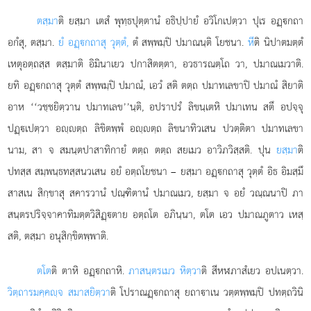
ตสฺมา
ติ ยสฺมา เตสํ พุทฺธปุตฺตานํ อธิปฺปายํ อวิโกเปตฺวา ปุเร อฏฺกถา
อกํสุ, ตสฺมา.
ยํ อฏฺกถาสุ วุตฺตํ,
ตํ สพฺพมฺปิ ปมาณนฺติ โยชนา.
หี
ติ นิปาตมตฺตํ
เหตุอตฺถสฺส ตสฺมาติ อิมินาเยว ปกาสิตตฺตา, อวธารณตฺโถ วา, ปมาณเมวาติ.
ยทิ อฏฺกถาสุ วุตฺตํ สพฺพมฺปิ ปมาณํ, เอวํ สติ ตตฺถ ปมาทเลขาปิ ปมาณํ สิยาติ
อาห ‘‘วชฺชยิตฺวาน ปมาทเลข’’นฺติ, อปราปรํ ลิขนฺเตหิ ปมาเทน สตึ อปจฺจุ
ปฏฺเปตฺวา อฺตฺถ ลิขิตพฺพํ อฺตฺถ ลิขนาทิวเสน ปวตฺติตา ปมาทเลขา
นาม, สา จ สมนฺตปาสาทิกายํ ตตฺถ ตตฺถ สยเมว อาวิภวิสฺสติ. ปุน
ยสฺมา
ติ
ปทสฺส สมฺพนฺธทสฺสนวเสน อยํ อตฺถโยชนา – ยสฺมา อฏฺกถาสุ วุตฺตํ อิธ อิมสฺมึ
สาสเน สิกฺขาสุ สคารวานํ ปณฺฑิตานํ ปมาณเมว, ยสฺมา จ อยํ วณฺณนาปิ ภา
สนฺตรปริจฺจาคาทิมตฺตวิสิฏฺตาย อตฺถโต อภินฺนา, ตโต เอว ปมาณภูตาว เหสฺ
สติ, ตสฺมา อนุสิกฺขิตพฺพาติ.
ตโต
ติ ตาหิ อฏฺกถาหิ.
ภาสนฺตรเมว หิตฺวา
ติ สีหฬภาสํเยว อปเนตฺวา.
วิตฺถารมคฺคฺจ สมาสยิตฺวา
ติ โปราณฏฺกถาสุ ยถาาเน
วตฺตพฺพมฺปิ ปทตฺถวินิ