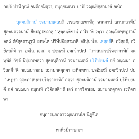
กฺจิ ปาฬิกฺกมํ อนติกฺกมิตฺวา, อนุกฺกเมเนว ปาฬึ วณฺณยิสฺสามาติ อตฺโถ.
สุตฺตนฺติกานํ วจนานมตฺถ
นฺติ เวรฺชกณฺฑาทีสุ อาคตานํ ฌานกถาทีนํ
สุตฺตนฺตวจนานํ สีหฬฏฺกถาสุ ‘‘สุตฺตนฺติกานํ ภาโร’’ติ วตฺวา อวณฺณิตพฺพฏฺานํ
อตฺถํ ตํตํสุตฺตานุรูปํ สพฺพโส ปริทีปยิสฺสามาติ อธิปฺปาโย.
เหสฺสตี
ติ ภวิสฺสติ, กรี
ยิสฺสตีติ วา อตฺโถ. เอตฺถ จ ปมสฺมึ อตฺถวิกปฺเป ‘‘ภาสนฺตรปริจฺจาคาทิกํ จตุ
พฺพิธํ กิจฺจํ นิปฺผาเทตฺวา สุตฺตนฺติกานํ วจนานมตฺถํ
ปริทีปยนฺตี
อยํ วณฺณนา ภ
วิสฺสตี’’ติ วณฺณนาวเสน สมานกตฺตุกตา เวทิตพฺพา. ปจฺฉิมสฺมึ อตฺถวิกปฺเป ปน
‘‘เหฏฺา วุตฺตภาสนฺตรปริจฺจาคาทิกํ กตฺวา สุตฺตนฺติกานํ วจนานมตฺถํ ปริทีปยนฺ
ตี อยํ วณฺณนา อมฺเหหิ กรียิสฺสตี’’ติ เอวํ อาจริยวเสน สมานกตฺตุกตา เวทิตพฺ
พา.
คนฺถารมฺภกถาวณฺณนานโย นิฏฺิโต.
พาหิรนิทานกถา