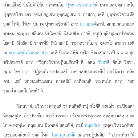
สํวณฺณิโตยํ วินโยติ อิมินา สมฺพนฺโธ.
ปุพฺพาจริยาสเภหี
ติ มหากสฺสปตฺเถราทโย
ปุพฺพาจริยา เอว อกมฺปิยฏฺเน อุตฺตมฏฺเน จ อาสภา, เตหิ ปุพฺพาจริยวเรหีติ
วุตฺตํ โหติ. กีทิสา ปน เต ปุพฺพาจริยาติ? อาห
าณมฺพู
ติอาทิ. อคฺคมคฺคาณสงฺ
ขาเตน อมฺพุนา สลิเลน นิทฺโธตานิ นิสฺเสสโต อายตึ อนุปฺปตฺติธมฺมตาปาทเนน
โธตานิ วิโสธิตานิ ราคาทีนิ ตีณิ มลานิ กามาสวาทโย จ จตฺตาโร อาสวา เยหิ
เต
าณมฺพุนิทฺโธตมลาสวา,
เตหิ ขีณาสเวหีติ อตฺโถ. ขีณาสวภาเวปิ น เอเต สุกฺ
ขวิปสฺสกาติ อาห ‘‘วิสุทฺธวิชฺชาปฏิสมฺภิเทหี’’ติ. ตตฺถ
วิชฺชา
ติ ติสฺโส วิชฺชา,
อฏฺ วิชฺชา วา. ปฏิสมฺภิทาปฺปตฺเตสุปิ มหากสฺสปตฺเถราทีนํ อุจฺจินิตฺวา คหิต
ตาย เตสํ สทฺธมฺมสํวณฺณเน สามตฺถิยํ สาติสยนฺติ ทสฺเสนฺโต อาห ‘‘สทฺ
ธมฺมสํวณฺณนโกวิเทหี’’ติ.
กิเลสชาตํ, ปริกฺขารพาหุลฺลํ วา สลฺลิขติ ตนุํ กโรตีติ สลฺเลโข, อปฺปิจฺฉตา
ทิคุณสมูโห, อิธ ปน ขีณาสวาธิการตฺตา ปริกฺขารพาหุลฺลสฺส สลฺลิขนวเสเนว อตฺ
โถ คเหตพฺโพ. สลฺเลเขน นิพฺพตฺตํ สลฺเลขิยํ, ตสฺมึ
สลฺเลขิเย,
ธุตงฺคปริหรณาทิสลฺ
เลขปอปตฺติยนฺติ วุตฺตํ โหติ.
โนสุลภูปเมหี
ติ สลฺเลขปฏิปตฺติยา ‘‘อสุกสทิสา’’ติ