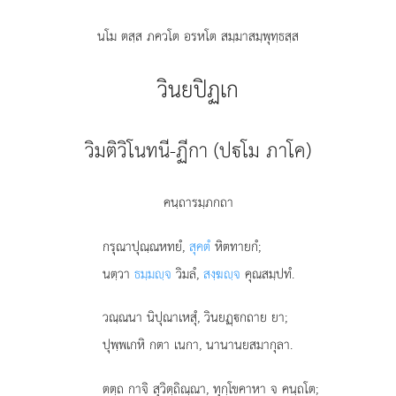
นโม ตสฺส ภควโต อรหโต สมฺมาสมฺพุทฺธสฺส
วินยปิฏเก
วิมติวิโนทนี-ฏีกา (ปโม ภาโค)
คนฺถารมฺภกถา
กรุณาปุณฺณหทยํ
,
สุคตํ
หิตทายกํ;
นตฺวา
ธมฺมฺจ
วิมลํ,
สงฺฆฺจ
คุณสมฺปทํ.
วณฺณนา นิปุณาเหสุํ, วินยฏฺกถาย ยา;
ปุพฺพเกหิ กตา เนกา, นานานยสมากุลา.
ตตฺถ
กาจิ สุวิตฺถิณฺณา, ทุกฺโขคาหา จ คนฺถโต;