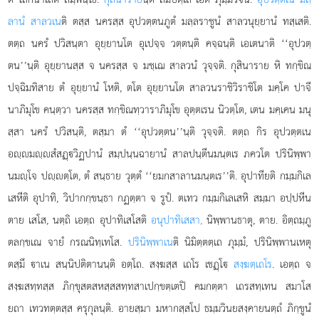
ลานํ สาลวเน
ติ ตสฺส นครสฺส อุปวตฺตนภูตํ มลฺลราชูนํ สาลวนุยฺยานํ ทสฺเสติ.
ตตฺถ นครํ ปวิสนฺตา อุยฺยานโต อุเปจฺจ วตฺตนฺติ คจฺฉนฺติ เอเตนาติ ‘‘อุปวตฺ
ตน’’นฺติ อุยฺยานสฺส จ นครสฺส จ มชฺเฌ สาลวนํ วุจฺจติ. กุสินาราย หิ ทกฺขิณ
ปจฺฉิมทิสาย ตํ อุยฺยานํ โหติ, ตโต อุยฺยานโต สาลวนราชิวิราชิโต มคฺโค ปาจี
นาภิมุโข คนฺตฺวา นครสฺส ทกฺขิณทฺวาราภิมุโข อุตฺตเรน นิวตฺโต, เตน มคฺเคน มนุ
สฺสา นครํ ปวิสนฺติ, ตสฺมา ตํ ‘‘อุปวตฺตน’’นฺติ วุจฺจติ. ตตฺถ กิร อุปวตฺตเน
อฺมฺสํสฏฺวิฏปานํ สมฺปนฺนฉายานํ สาลปนฺตีนมนฺตเร ภควโต ปรินิพฺพา
นมฺโจ ปฺตฺโต, ตํ สนฺธาย วุตฺตํ ‘‘ยมกสาลานมนฺตเร’’ติ. อุปาทียติ กมฺมกิเล
เสหีติ อุปาทิ, วิปากกฺขนฺธา กฏตฺตา จ รูปํ. ตเทว กมฺมกิเลเสหิ สมฺมา อปฺปหีน
ตาย เสโส, นตฺถิ เอตฺถ อุปาทิเสโสติ
อนุปาทิเสสา,
นิพฺพานธาตุ, ตาย. อิตฺถมฺภู
ตลกฺขเณ
จายํ กรณนิทฺเทโส.
ปรินิพฺพาเน
ติ นิมิตฺตตฺเถ ภุมฺมํ, ปรินิพฺพานเหตุ
ตสฺมึ าเน สนฺนิปติตานนฺติ อตฺโถ. สงฺฆสฺส เถโร เชฏฺโ
สงฺฆตฺเถโร
. เอตฺถ จ
สงฺฆสทฺทสฺส ภิกฺขุสตสหสฺสสทฺทสาเปกฺขตฺเตปิ คมกตฺตา เถรสทฺเทน สมาโส
ยถา เทวทตฺตสฺส ครุกุลนฺติ. อายสฺมา มหากสฺสโป ธมฺมวินยสงฺคายนตฺถํ ภิกฺขูนํ