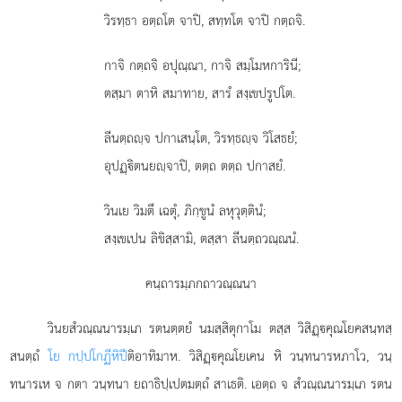
วิรทฺธา อตฺถโต จาปิ, สทฺทโต จาปิ กตฺถจิ.
กาจิ กตฺถจิ อปุณฺณา, กาจิ สมฺโมหการินี;
ตสฺมา ตาหิ สมาทาย, สารํ สงฺเขปรูปโต.
ลีนตฺถฺจ ปกาเสนฺโต, วิรทฺธฺจ วิโสธยํ;
อุปฏฺิตนยฺจาปิ, ตตฺถ ตตฺถ ปกาสยํ.
วินเย วิมตึ เฉตุํ, ภิกฺขูนํ ลหุวุตฺตินํ;
สงฺเขเปน ลิขิสฺสามิ, ตสฺสา ลีนตฺถวณฺณนํ.
คนฺถารมฺภกถาวณฺณนา
วินยสํวณฺณนารมฺเภ รตนตฺตยํ นมสฺสิตุกาโม ตสฺส วิสิฏฺคุณโยคสนฺทสฺ
สนตฺถํ
โย กปฺปโกฏีหิปี
ติอาทิมาห. วิสิฏฺคุณโยเคน หิ วนฺทนารหภาโว, วนฺ
ทนารเห จ กตา วนฺทนา ยถาธิปฺเปตมตฺถํ สาเธติ
. เอตฺถ จ สํวณฺณนารมฺเภ รตน