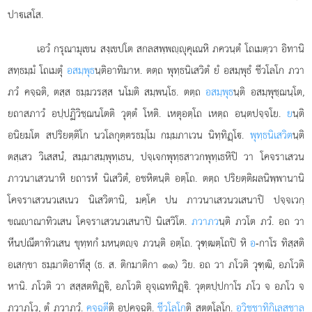
ปาเสโส.
เอวํ กรุณามุเขน สงฺเขปโต สกลสพฺพฺุคุเณหิ ภควนฺตํ โถเมตฺวา อิทานิ
สทฺธมฺมํ โถเมตุํ
อสมฺพุธ
นฺติอาทิมาห. ตตฺถ พุทฺธนิเสวิตํ ยํ อสมฺพุธํ ชีวโลโก ภวา
ภวํ คจฺฉติ, ตสฺส ธมฺมวรสฺส นโมติ สมฺพนฺโธ. ตตฺถ
อสมฺพุธ
นฺติ อสมฺพุชฺฌนฺโต,
ยถาสภาวํ อปฺปฏิวิชฺฌนโตติ วุตฺตํ โหติ. เหตุอตฺโถ เหตฺถ อนฺตปจฺจโย.
ย
นฺติ
อนิยมโต สปริยตฺติโก นวโลกุตฺตรธมฺโม กมฺมภาเวน นิทฺทิฏฺโ.
พุทฺธนิเสวิต
นฺติ
ตสฺเสว วิเสสนํ, สมฺมาสมฺพุทฺเธน, ปจฺเจกพุทฺธสาวกพุทฺเธหิปิ วา โคจราเสวน
ภาวนาเสวนาหิ ยถารหํ นิเสวิตํ, อชหิตนฺติ อตฺโถ. ตตฺถ ปริยตฺติผลนิพฺพานานิ
โคจราเสวนวเสเนว นิเสวิตานิ, มคฺโค ปน ภาวนาเสวนวเสนาปิ ปจฺจเวกฺ
ขณาณาทิวเสน โคจราเสวนวเสนาปิ นิเสวิโต.
ภวาภว
นฺติ ภวโต ภวํ. อถ วา
หีนปณีตาทิวเสน ขุทฺทกํ มหนฺตฺจ ภวนฺติ อตฺโถ. วุฑฺฒตฺโถปิ หิ
อ
-กาโร ทิสฺสติ
อเสกฺขา ธมฺมาติอาทีสุ (ธ. ส. ติกมาติกา ๑๑) วิย. อถ วา ภโวติ วุฑฺฒิ, อภโวติ
หานิ. ภโวติ วา สสฺสตทิฏฺิ, อภโวติ อุจฺเฉททิฏฺิ
. วุตฺตปฺปกาโร ภโว จ อภโว จ
ภวาภโว, ตํ ภวาภวํ.
คจฺฉตี
ติ อุปคจฺฉติ.
ชีวโลโก
ติ สตฺตโลโก.
อวิชฺชาทิกิเลสชาล