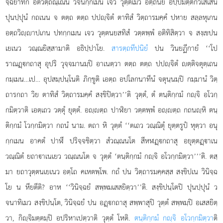
จฺฉยาทิกํ อติวิตฺถิณฺเณน วจนกฺกเมน เจว วุตฺตเมว อตฺถนยํ อปฺปมตฺตกวิเสเสน
ปุนปฺปุนํ กถเนน จ ตตฺถ ตตฺถ ปปฺจิตํ ตาทิสํ วิตฺถารมคฺคํ ปหาย สลฺลหุเกน
อตฺถวิฺาปเกน ปทกฺกเมน เจว วุตฺตนยสทิสํ วตฺตพฺพํ อติทิสิตฺวา จ สงฺเขปน
เยเนว วณฺณยิสฺสามาติ อธิปฺปาโย.
สารตฺถทีปนิยํ
ปน วินยฏีกายํ ‘‘โป
ราณฏฺกถาสุ อุปริ วุจฺจมานมฺปิ อาเนตฺวา ตตฺถ ตตฺถ ปปฺจิตํ ตฺติจตุตฺเถน
กมฺเมน…เป… อุปสมฺปนฺโนติ ภิกฺขูติ เอตฺถ อปโลกนาทีนํ จตุนฺนมฺปิ
กมฺมานํ วิตฺ
ถารกถา วิย ตาทิสํ วิตฺถารมคฺคํ สงฺขิปิตฺวา’’ติ วุตฺตํ, ตํ ตนฺติกฺกมํ กฺจิ อโวกฺ
กมิตฺวาติ เอตฺเถว วตฺตุํ ยุตฺตํ. อฺตฺถ ปาฬิยา วตฺตพฺพํ อฺตฺถ กถนฺหิ ตนฺ
ติกฺกมํ โวกฺกมิตฺวา กถนํ นาม. ตถา หิ วุตฺตํ ‘‘ตเถว วณฺณิตุํ ยุตฺตรูปํ หุตฺวา อนุ
กฺกเมน อาคตํ ปาฬึ ปริจฺจชิตฺวา สํวณฺณนโต สีหฬฏฺกถาสุ อยุตฺตฏฺาเน
วณฺณิตํ ยถาาเนเยว วณฺณนโต จ วุตฺตํ ‘ตนฺติกฺกมํ กฺจิ อโวกฺกมิตฺวา’’’ติ. ตสฺ
มา ยถาวุตฺตนเยเนว อตฺโถ คเหตพฺโพ. กถํ ปน วิตฺถารมคฺคสฺส สงฺขิปเน วินิจฺฉ
โย น หียตีติ? อาห ‘‘วินิจฺฉยํ สพฺพมเสสยิตฺวา’’ติ. สงฺขิปนฺโตปิ ปุนปฺปุนํ ว
จนาทิเมว สงฺขิปนฺโต, วินิจฺฉยํ ปน อฏฺกถาสุ สพฺพาสุปิ วุตฺตํ สพฺพมฺปิ อเสสยิตฺ
วา, กิฺจิมตฺตมฺปิ อปริหาเปตฺวาติ วุตฺตํ โหติ.
ตนฺติกฺกมํ กฺจิ อโวกฺกมิตฺวา
ติ