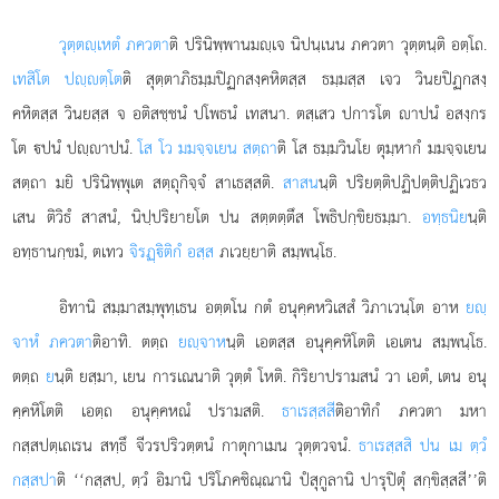
วุตฺตฺเหตํ ภควตา
ติ ปรินิพฺพานมฺเจ นิปนฺเนน ภควตา วุตฺตนฺติ อตฺโถ.
เทสิโต ปฺตฺโต
ติ สุตฺตาภิธมฺมปิฏกสงฺคหิตสฺส ธมฺมสฺส เจว วินยปิฏกสงฺ
คหิตสฺส วินยสฺส จ อติสชฺชนํ ปโพธนํ เทสนา. ตสฺเสว ปการโต าปนํ อสงฺกร
โต ปนํ ปฺาปนํ.
โส โว มมจฺจเยน สตฺถา
ติ โส ธมฺมวินโย ตุมฺหากํ มมจฺจเยน
สตฺถา มยิ ปรินิพฺพุเต สตฺถุกิจฺจํ สาเธสฺสติ.
สาสน
นฺติ ปริยตฺติปฏิปตฺติปฏิเวธว
เสน ติวิธํ สาสนํ, นิปฺปริยายโต ปน สตฺตตฺตึส โพธิปกฺขิยธมฺมา.
อทฺธนิย
นฺติ
อทฺธานกฺขมํ, ตเทว
จิรฏฺิติกํ อสฺส
ภเวยฺยาติ สมฺพนฺโธ.
อิทานิ
สมฺมาสมฺพุทฺเธน อตฺตโน กตํ อนุคฺคหวิเสสํ วิภาเวนฺโต อาห
ยฺ
จาหํ ภควตา
ติอาทิ. ตตฺถ
ยฺจาห
นฺติ เอตสฺส อนุคฺคหิโตติ เอเตน สมฺพนฺโธ.
ตตฺถ
ย
นฺติ ยสฺมา, เยน การเณนาติ วุตฺตํ โหติ. กิริยาปรามสนํ วา เอตํ, เตน อนุ
คฺคหิโตติ เอตฺถ อนุคฺคหณํ ปรามสติ.
ธาเรสฺสสี
ติอาทิกํ ภควตา มหา
กสฺสปตฺเถเรน สทฺธึ จีวรปริวตฺตนํ กาตุกาเมน วุตฺตวจนํ.
ธาเรสฺสสิ ปน เม ตฺวํ
กสฺสปา
ติ ‘‘กสฺสป, ตฺวํ อิมานิ ปริโภคชิณฺณานิ ปํสุกูลานิ ปารุปิตุํ สกฺขิสฺสสี’’ติ