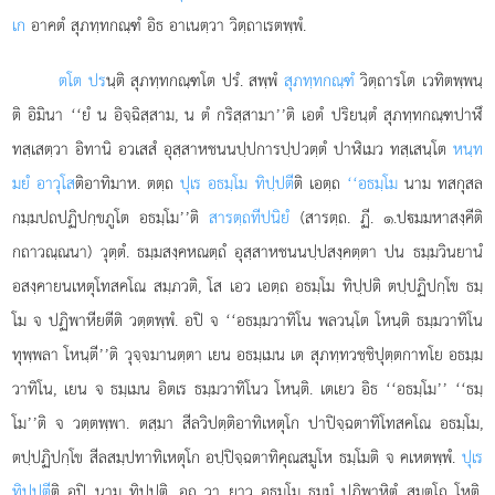
เก
อาคตํ สุภทฺทกณฺฑํ อิธ อาเนตฺวา วิตฺถาเรตพฺพํ.
ตโต ปร
นฺติ สุภทฺทกณฺฑโต ปรํ. สพฺพํ
สุภทฺทกณฺฑํ
วิตฺถารโต เวทิตพฺพนฺ
ติ อิมินา ‘‘ยํ น อิจฺฉิสฺสาม, น ตํ กริสฺสามา’’ติ เอตํ ปริยนฺตํ สุภทฺทกณฺฑปาฬึ
ทสฺเสตฺวา อิทานิ อวเสสํ อุสฺสาหชนนปฺปการปฺปวตฺตํ ปาฬิเมว ทสฺเสนฺโต
หนฺท
มยํ อาวุโส
ติอาทิมาห. ตตฺถ
ปุเร อธมฺโม ทิปฺปตี
ติ เอตฺถ
‘‘อธมฺโม
นาม ทสกุสล
กมฺมปถปฏิปกฺขภูโต อธมฺโม’’ติ
สารตฺถทีปนิยํ
(สารตฺถ. ฏี. ๑.ปมมหาสงฺคีติ
กถาวณฺณนา) วุตฺตํ. ธมฺมสงฺคหณตฺถํ อุสฺสาหชนนปฺปสงฺคตฺตา ปน ธมฺมวินยานํ
อสงฺคายนเหตุโทสคโณ สมฺภวติ, โส เอว เอตฺถ อธมฺโม ทิปฺปติ ตปฺปฏิปกฺโข ธมฺ
โม จ ปฏิพาหียตีติ วตฺตพฺพํ. อปิ จ ‘‘อธมฺมวาทิโน พลวนฺโต โหนฺติ ธมฺมวาทิโน
ทุพฺพลา โหนฺตี’’ติ วุจฺจมานตฺตา เยน อธมฺเมน เต สุภทฺทวชฺชิปุตฺตกาทโย อธมฺม
วาทิโน, เยน จ ธมฺเมน อิตเร ธมฺมวาทิโนว โหนฺติ. เตเยว อิธ ‘‘อธมฺโม’’
‘‘ธมฺ
โม’’ติ จ วตฺตพฺพา. ตสฺมา สีลวิปตฺติอาทิเหตุโก ปาปิจฺฉตาทิโทสคโณ อธมฺโม,
ตปฺปฏิปกฺโข สีลสมฺปทาทิเหตุโก อปฺปิจฺฉตาทิคุณสมูโห ธมฺโมติ จ คเหตพฺพํ.
ปุเร
ทิปฺปตี
ติ อปิ นาม ทิปฺปติ. อถ วา ยาว อธมฺโม ธมฺมํ ปฏิพาหิตุํ สมตฺโถ โหติ,