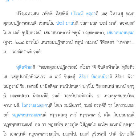
ปริจฺเฉทวเสน เวทิยติ ทิสฺสตีติ
ปริเวณํ. ตตฺถา
ติ เตสุ วิหาเรสุ ขณฺฑ
ผุลฺลปฺปฏิสงฺขรณนฺติ สมฺพนฺโธ.
ปมํ มาส
นฺติ วสฺสานสฺส ปมํ มาสํ, อจฺจนฺตสํ
โยเค เจตํ อุปโยควจนํ. เสนาสนวตฺตานํ พหูนํ ปฺตฺตตฺตา,
เสนาสนกฺขนฺธเก
(จูฬว. ๒๙๔ อาทโย) เสนาสนปฏิพทฺธานํ พหูนํ กมฺมานํ วิหิตตฺตา ‘‘ภควตา…
เป… วณฺณิต’’นฺติ วุตฺตํ.
ทุติยทิวเส
ติ ‘‘ขณฺฑผุลฺลปฺปฏิสงฺขรณํ กโรมา’’ติ จินฺติตทิวสโต ทุติยทิว
เส. วสฺสูปนายิกทิวเสเยว เต เอวํ จินฺเตสุํ.
สิริยา นิเกตนมิวา
ติ สิริยา นิวา
สนฏฺานํ วิย. เอกสฺมึ ปานียติตฺเถ สนฺนิปตนฺตา ปกฺขิโน วิย สพฺเพสํ ชนานํ จกฺขู
นิ มณฺฑเปเยว นิปตนฺตีติ วุตฺตํ ‘เอกนิปาตติตฺถมิว จ เทวมนุสฺสนยนวิหงฺ
คาน’’นฺติ.
โลกรามเณยฺยก
นฺติ โลเก รมณียภาวํ, รมณํ อรหตีติ วา โลกรามเณยฺ
ยกํ
.
ทฏฺพฺพสารมณฺฑ
นฺติ ทฏฺพฺเพสุ สารํ ทฏฺพฺพสารํ, ตโต วิปฺปสนฺนนฺติ
ทฏฺพฺพสารมณฺฑํ. อถ วา ทฏฺพฺโพ สารภูโต วิสิฏฺตโร มณฺโฑ
มณฺฑนํ อลงฺกา
โร เอตสฺสาติ ทฏฺพฺพสารมณฺโฑ, มณฺฑโป. มณฺฑํ สูริยรสฺมึ ปาติ นิวาเรตีติ