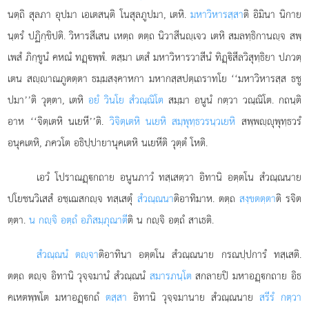
นตฺถิ สุลภา อุปมา เอเตสนฺติ โนสุลภูปมา, เตหิ.
มหาวิหารสฺสา
ติ อิมินา นิกาย
นฺตรํ ปฏิกฺขิปติ
. วิหารสีเสน เหตฺถ ตตฺถ นิวาสีนฺเจว เตหิ สมลทฺธิกานฺจ สพฺ
เพสํ ภิกฺขูนํ คหณํ ทฏฺพฺพํ. ตสฺมา เตสํ มหาวิหารวาสีนํ ทิฏฺิสีลวิสุทฺธิยา ปภวตฺ
เตน สฺาณภูตตฺตา
ธมฺมสงฺคาหกา มหากสฺสปตฺเถราทโย ‘‘มหาวิหารสฺส ธชู
ปมา’’ติ วุตฺตา, เตหิ
อยํ วินโย สํวณฺณิโต
สมฺมา อนูนํ กตฺวา วณฺณิโต. กถนฺติ
อาห ‘‘จิตฺเตหิ นเยหี’’ติ.
วิจิตฺเตหิ นเยหิ สมฺพุทฺธวรนฺวเยหิ
สพฺพฺุพุทฺธวรํ
อนุคเตหิ, ภควโต อธิปฺปายานุคเตหิ นเยหีติ วุตฺตํ โหติ.
เอวํ โปราณฏฺกถาย อนูนภาวํ ทสฺเสตฺวา อิทานิ อตฺตโน สํวณฺณนาย
ปโยชนวิเสสํ อชฺเฌสกฺจ ทสฺเสตุํ
สํวณฺณนา
ติอาทิมาห. ตตฺถ
สงฺขตตฺตา
ติ รจิต
ตฺตา.
น กฺจิ อตฺถํ อภิสมฺภุณาตี
ติ น กฺจิ อตฺถํ สาเธติ.
สํวณฺณนํ ตฺจา
ติอาทินา อตฺตโน สํวณฺณนาย กรณปฺปการํ ทสฺเสติ.
ตตฺถ ตฺจ อิทานิ วุจฺจมานํ สํวณฺณนํ
สมารภนฺโต
สกลายปิ มหาอฏฺกถาย อิธ
คเหตพฺพโต มหาอฏฺกถํ
ตสฺสา
อิทานิ วุจฺจมานาย สํวณฺณนาย
สรีรํ กตฺวา