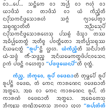
ᩅᩣ…ᨸᩮ… ᩈᨶ᩠ᨲᩥᨠᩮ ᩅᩣ ᩋᨸ᩠ᨸᩴ ᩅᩣ ᨻᩉᩩᩴ ᩅᩣ
ᨿᩣᨴᩥᩈᩴ ᩅᩣ ᨲᩣᨴᩥᩈᩴ ᩅᩣ ᨿᩴ ᨠᩥᨬ᩠ᨧᩦᨲᩥ
ᨶᨸᩩᩴᩈᨠᨶᩥᨴ᩠ᨴᩮᩈᩣᩁᩉᩴ ᩈᨻ᩠ᨻᩴ ᨻ᩠ᨿᩣᨸᩮᨲ᩠ᩅᩣ
ᩈᨦ᩠ᨣᨱ᩠ᩉᩣᨲᩦᨲᩥ ᩋᨬ᩠ᨬᩮᩈᩩᨸᩥ
ᨶᨸᩩᩴᩈᨠᨶᩥᨴ᩠ᨴᩮᩈᩣᩁᩉᩮᩈᩩ ᨸᩈᨦ᩠ᨣᩴ ᨴᩥᩈ᩠ᩅᩣ ᨲᩔ
ᩋᨵᩥᨸ᩠ᨸᩮᨲᨲ᩠ᨳᩴ ᩋᨲᩥᨧ᩠ᨧ ᨸᩅᨲ᩠ᨲᩥᨲᩮᩣ ᩋᨲᩥᨸ᩠ᨸᩈᨦ᩠ᨣᩔ
ᨶᩥᨿᨾᨶᨲ᩠ᨳᩴ
‘‘ᩁᩪᨸ’’
ᨶ᩠ᨲᩥ ᩌᩉ.
ᨿᩴᨠᩥᨬ᩠ᨧᩦ
ᨲᩥ ᩈᨶᩥᨸᩣᨲᩴ
ᨿᩴ-ᩈᨴ᩠ᨴᩴ ᨠᩥᩴ-ᩈᨴ᩠ᨴᨬ᩠ᨧ ᩋᨶᩥᨿᨾᩮᨠᨲ᩠ᨳᨴᩦᨸᨶᩅᩈᩮᨶ
ᩑᨠᩴ ᨸᨴᨶ᩠ᨲᩥ ᨣᩉᩮᨲ᩠ᩅᩣ
‘‘ᨸᨴᨴ᩠ᩅᨿᩮᨶᨸᩦ’’
ᨲᩥ ᩅᩩᨲ᩠ᨲᩴ.
ᨠᩥᨬ᩠ᨧ, ᨽᩥᨠ᩠ᨡᩅᩮ, ᩁᩪᨸᩴ ᩅᨴᩮᨳᩣ
ᨲᩥ ᨲᩩᨾ᩠ᩉᩮᨸᩥ ᩁᩪᨸᩴ
ᩁᩪᨸᨶ᩠ᨲᩥ ᩅᨴᩮᨳ, ᨲᩴ ᨠᩮᨶ ᨠᩣᩁᨱᩮᨶ ᩅᨴᩮᨳᩣᨲᩥ
ᩋᨲ᩠ᨳᩮᩣ, ᩋᨳ ᩅᩣ ᨠᩮᨶ ᨠᩣᩁᨱᩮᨶ ᩁᩪᨸᩴ, ᨲᩴ
ᨠᩣᩁᨱᩴ
ᩅᨴᩮᨳᩣᨲᩥ ᩋᨲ᩠ᨳᩮᩣ. ᩋᨳᩮᨲᩮᩈᩩ
ᨽᩥᨠ᩠ᨡᩪᩈᩩ ᨲᩩᨱ᩠ᩉᩦᨽᩪᨲᩮᩈᩩ ᨽᨣᩅᩣ ᩌᩉ
‘‘ᩁᩩᨸ᩠ᨸᨲᩦᨲᩥ