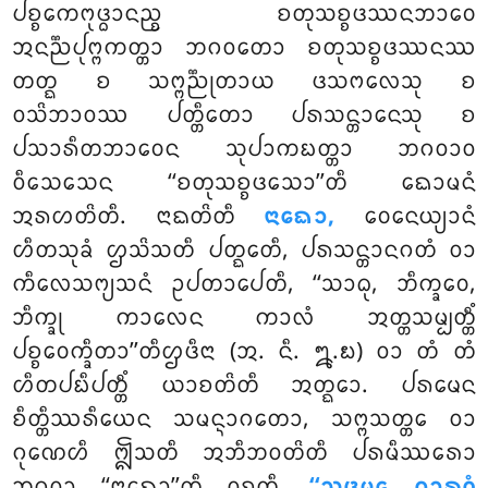
ᨸᨧ᩠ᨧᩮᨠᨻᩩᨴ᩠ᨵᩣᨶᨬ᩠ᨧ ᨧᨲᩩᩈᨧ᩠ᨧᨴᩔᨶᨽᩣᩅᩮ
ᩋᨶᨬ᩠ᨬᨸᩩᨻ᩠ᨻᨠᨲ᩠ᨲᩣ ᨽᨣᩅᨲᩮᩣ ᨧᨲᩩᩈᨧ᩠ᨧᨴᩔᨶᩔ
ᨲᨲ᩠ᨳ ᨧ ᩈᨻ᩠ᨻᨬ᩠ᨬᩩᨲᩣᨿ ᨴᩈᨻᩃᩮᩈᩩ ᨧ
ᩅᩈᩦᨽᩣᩅᩔ ᨸᨲ᩠ᨲᩥᨲᩮᩣ ᨸᩁᩈᨶ᩠ᨲᩣᨶᩮᩈᩩ ᨧ
ᨸᩈᩣᩁᩥᨲᨽᩣᩅᩮᨶ ᩈᩩᨸᩣᨠᨭᨲ᩠ᨲᩣ ᨽᨣᩅᩣᩅ
ᩅᩥᩈᩮᩈᩮᨶ ‘‘ᨧᨲᩩᩈᨧ᩠ᨧᨴᩈᩮᩣ’’ᨲᩥ ᨳᩮᩣᨾᨶᩴ
ᩋᩁᩉᨲᩦᨲᩥ
. ᨶᩣᨳᨲᩦᨲᩥ
ᨶᩣᨳᩮᩣ,
ᩅᩮᨶᩮᨿ᩠ᨿᩣᨶᩴ
ᩉᩥᨲᩈᩩᨡᩴ ᩌᩈᩦᩈᨲᩥ ᨸᨲ᩠ᨳᩮᨲᩥ, ᨸᩁᩈᨶ᩠ᨲᩣᨶᨣᨲᩴ ᩅᩣ
ᨠᩥᩃᩮᩈᨻ᩠ᨿᩈᨶᩴ ᩏᨸᨲᩣᨸᩮᨲᩥ, ‘‘ᩈᩣᨵᩩ, ᨽᩥᨠ᩠ᨡᩅᩮ,
ᨽᩥᨠ᩠ᨡᩩ ᨠᩣᩃᩮᨶ ᨠᩣᩃᩴ ᩋᨲ᩠ᨲᩈᨾ᩠ᨸᨲ᩠ᨲᩥᩴ
ᨸᨧ᩠ᨧᩅᩮᨠ᩠ᨡᩥᨲᩣ’’ᨲᩥᩌᨴᩥᨶᩣ (ᩋ. ᨶᩥ. ᪘.᪗) ᩅᩣ ᨲᩴ ᨲᩴ
ᩉᩥᨲᨸᨭᩥᨸᨲ᩠ᨲᩥᩴ ᨿᩣᨧᨲᩦᨲᩥ ᩋᨲ᩠ᨳᩮᩣ. ᨸᩁᨾᩮᨶ
ᨧᩥᨲ᩠ᨲᩥᩔᩁᩥᨿᩮᨶ ᩈᨾᨶ᩠ᨶᩣᨣᨲᩮᩣ, ᩈᨻ᩠ᨻᩈᨲ᩠ᨲᩮ ᩅᩣ
ᨣᩩᨱᩮᩉᩥ ᩎᩈᨲᩥ ᩋᨽᩥᨽᩅᨲᩦᨲᩥ ᨸᩁᨾᩥᩔᩁᩮᩣ
ᨽᨣᩅᩣ ‘‘ᨶᩣᨳᩮᩣ’’ᨲᩥ ᩅᩩᨧ᩠ᨧᨲᩥ.
‘‘ᩈᨴ᩠ᨵᨾ᩠ᨾᩮ ᨣᩣᩁᩅᩴ