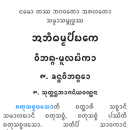
ᨶᨾᩮᩣ ᨲᩔ ᨽᨣᩅᨲᩮᩣ ᩋᩁᩉᨲᩮᩣ
ᩈᨾ᩠ᨾᩣᩈᨾ᩠ᨻᩩᨴ᩠ᨵᩔ
ᩋᨽᩥᨵᨾ᩠ᨾᨸᩥᨭᨠᩮ
ᩅᩥᨽᨦ᩠ᨣ-ᨾᩪᩃᨭᩦᨠᩣ
᪑. ᨡᨶ᩠ᨵᩅᩥᨽᨦ᩠ᨣᩮᩣ
᪑. ᩈᩩᨲ᩠ᨲᨶ᩠ᨲᨽᩣᨩᨶᩦᨿᩅᨱ᩠ᨱᨶᩣ
ᨧᨲᩩᩈᨧ᩠ᨧᨴᩈᩮᩣ
ᨲᩥ
ᨧᨲ᩠ᨲᩣᩁᩥ ᩈᨧ᩠ᨧᩣᨶᩥ
ᩈᨾᩣᩉᨭᩣᨶᩥ ᨧᨲᩩᩈᨧ᩠ᨧᩴ, ᨧᨲᩩᩈᨧ᩠ᨧᩴ ᨸᩔᩦᨲᩥ
ᨧᨲᩩᩈᨧ᩠ᨧᨴᩈᩮᩣ. ᩈᨲᩥᨸᩥ ᩈᩣᩅᨠᩣᨶᩴ