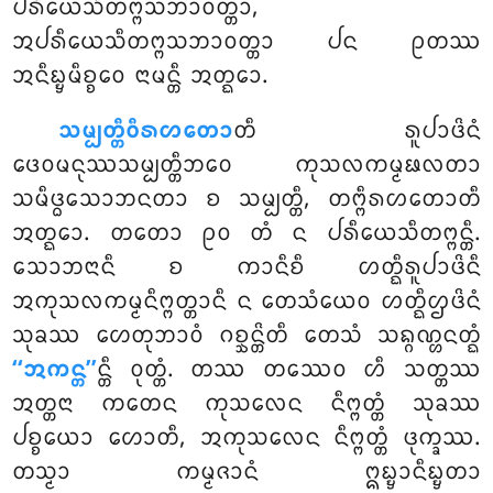
ᨸᩁᩥᨿᩮᩈᩥᨲᨻ᩠ᨻᩈᨽᩣᩅᨲ᩠ᨲᩣ,
ᩋᨸᩁᩥᨿᩮᩈᩥᨲᨻ᩠ᨻᩈᨽᩣᩅᨲ᩠ᨲᩣ ᨸᨶ ᩑᨲᩔ
ᩋᨶᩥᨭ᩠ᨮᨾᩥᨧ᩠ᨧᩮᩅ ᨶᩣᨾᨶ᩠ᨲᩥ ᩋᨲ᩠ᨳᩮᩣ.
ᩈᨾ᩠ᨸᨲ᩠ᨲᩥᩅᩥᩁᩉᨲᩮᩣ
ᨲᩥ ᩁᩪᨸᩣᨴᩦᨶᩴ
ᨴᩮᩅᨾᨶᩩᩔᩈᨾ᩠ᨸᨲ᩠ᨲᩥᨽᩅᩮ ᨠᩩᩈᩃᨠᨾ᩠ᨾᨹᩃᨲᩣ
ᩈᨾᩥᨴ᩠ᨵᩈᩮᩣᨽᨶᨲᩣ ᨧ ᩈᨾ᩠ᨸᨲ᩠ᨲᩥ, ᨲᨻ᩠ᨻᩥᩁᩉᨲᩮᩣᨲᩥ
ᩋᨲ᩠ᨳᩮᩣ. ᨲᨲᩮᩣ ᩑᩅ ᨲᩴ ᨶ ᨸᩁᩥᨿᩮᩈᩥᨲᨻ᩠ᨻᨶ᩠ᨲᩥ.
ᩈᩮᩣᨽᨶᩣᨶᩥ ᨧ ᨠᩣᨶᩥᨧᩥ ᩉᨲ᩠ᨳᩥᩁᩪᨸᩣᨴᩦᨶᩥ
ᩋᨠᩩᩈᩃᨠᨾ᩠ᨾᨶᩥᨻ᩠ᨻᨲ᩠ᨲᩣᨶᩥ ᨶ ᨲᩮᩈᩴᨿᩮᩅ ᩉᨲ᩠ᨳᩥᩌᨴᩦᨶᩴ
ᩈᩩᨡᩔ ᩉᩮᨲᩩᨽᩣᩅᩴ ᨣᨧ᩠ᨨᨶ᩠ᨲᩦᨲᩥ ᨲᩮᩈᩴ ᩈᨦ᩠ᨣᨱ᩠ᩉᨶᨲ᩠ᨳᩴ
‘‘ᩋᨠᨶ᩠ᨲ’’
ᨶ᩠ᨲᩥ ᩅᩩᨲ᩠ᨲᩴ. ᨲᩔ ᨲᩔᩮᩅ ᩉᩥ ᩈᨲ᩠ᨲᩔ
ᩋᨲ᩠ᨲᨶᩣ ᨠᨲᩮᨶ ᨠᩩᩈᩃᩮᨶ ᨶᩥᨻ᩠ᨻᨲ᩠ᨲᩴ ᩈᩩᨡᩔ
ᨸᨧ᩠ᨧᨿᩮᩣ ᩉᩮᩣᨲᩥ, ᩋᨠᩩᩈᩃᩮᨶ ᨶᩥᨻ᩠ᨻᨲ᩠ᨲᩴ ᨴᩩᨠ᩠ᨡᩔ.
ᨲᩈ᩠ᨾᩣ ᨠᨾ᩠ᨾᨩᩣᨶᩴ ᩍᨭ᩠ᨮᩣᨶᩥᨭ᩠ᨮᨲᩣ