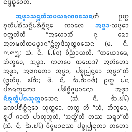
ᨶᩥᨴ᩠ᨴᩥᨭ᩠ᨮᩮᩣᨲᩥ.
ᩋᨴ᩠ᨵᩣᩈᨶ᩠ᨲᨲᩥᩈᨾᨿᨡᨱᩅᩈᩮᨶᩣ
ᨲᩥ
ᩑᨲ᩠ᨳ
ᨧᩩᨲᩥᨸᨭᩥᩈᨶ᩠ᨵᩥᨸᩁᩥᨧ᩠ᨨᩥᨶ᩠ᨶᩮ ᨠᩣᩃᩮ
ᩋᨴ᩠ᨵᩣ
-ᩈᨴ᩠ᨴᩮᩣ
ᩅᨲ᩠ᨲᨲᩦᨲᩥ ‘‘ᩋᩉᩮᩣᩈᩥᩴ ᨶᩩ ᨡᩮᩣ
ᩋᩉᨾᨲᩦᨲᨾᨴ᩠ᨵᩣᨶ’’ᨶ᩠ᨲᩥᩌᨴᩥᩈᩩᨲ᩠ᨲᩅᩈᩮᨶ (ᨾ. ᨶᩥ.
᪑.᪑᪘; ᩈᩴ. ᨶᩥ. ᪒.᪒᪐) ᩅᩥᨬ᩠ᨬᩣᨿᨲᩥ. ‘‘ᨲᨿᩮᩣᨾᩮ,
ᨽᩥᨠ᩠ᨡᩅᩮ, ᩋᨴ᩠ᨵᩣ. ᨠᨲᨾᩮ ᨲᨿᩮᩣ? ᩋᨲᩦᨲᩮᩣ
ᩋᨴ᩠ᨵᩣ, ᩋᨶᩣᨣᨲᩮᩣ ᩋᨴ᩠ᨵᩣ, ᨸᨧ᩠ᨧᩩᨸ᩠ᨸᨶ᩠ᨶᩮᩣ ᩋᨴ᩠ᨵᩣ’’ᨲᩥ
(ᩍᨲᩥᩅᩩ. ᪖᪓; ᨴᩦ. ᨶᩥ. ᪓.᪓᪐᪕) ᩑᨲ᩠ᨳ ᨸᨶ
ᨸᩁᨾᨲ᩠ᨳᨲᩮᩣ ᨸᩁᩥᨧ᩠ᨨᩥᨩ᩠ᨩᨾᩣᨶᩮᩣ ᩋᨴ᩠ᨵᩣ
ᨶᩥᩁᩩᨲ᩠ᨲᩥᨸᨳᩈᩩᨲ᩠ᨲ
ᩅᩈᩮᨶ (ᩈᩴ. ᨶᩥ. ᪓.᪖᪒)
ᨡᨱᨸᩁᩥᨧ᩠ᨨᩥᨶ᩠ᨶᩮᩣ ᨿᩩᨲ᩠ᨲᩮᩣ. ᨲᨲ᩠ᨳ ᩉᩥ ‘‘ᨿᩴ, ᨽᩥᨠ᩠ᨡᩅᩮ,
ᩁᩪᨸᩴ ᨩᩣᨲᩴ ᨸᩣᨲᩩᨽᩪᨲᩴ, ‘ᩋᨲ᩠ᨳᩦ’ᨲᩥ ᨲᩔ ᩈᨦ᩠ᨡᩣ’’ᨲᩥ
(ᩈᩴ. ᨶᩥ. ᪓.᪖᪒) ᩅᩥᨩ᩠ᨩᨾᩣᨶᩔ ᨸᨧ᩠ᨧᩩᨸ᩠ᨸᨶ᩠ᨶᨲᩣ ᨲᨲᩮᩣ