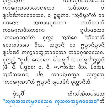
ᩅᩩᨲ᩠ᨲᩣᨶᩦᨲᩥ? ᨠᩣᨾᨣᩩᨱᩈᨴᩥᩈᩮᩈᩩ
ᨠᩣᨾᨣᩩᨱᩅᩮᩣᩉᩣᩁᨲᩮᩣ, ᩈᨴᩥᩈᨲᩣ ᨧ
ᩁᩪᨸᩣᨴᩥᨽᩣᩅᩮᩣᨿᩮᩅ
, ᨶ ᩍᨭ᩠ᨮᨲᩣ. ‘‘ᩋᨶᩥᨭ᩠ᨮᩣ’’ᨲᩥ ᩅᩣ
ᩅᨧᨶᩮᨶ ᩋᨠᩣᨾᨣᩩᨱᨲᩣ ᨴᩔᩥᨲᩣᨲᩥ
ᨠᩣᨾᨣᩩᨱᩅᩥᩈᨽᩣᨣᩣ ᩁᩪᨸᩣᨴᨿᩮᩣ
‘‘ᨠᩣᨾᨣᩩᨱᩣ’’ᨲᩥ ᩅᩩᨲ᩠ᨲᩣ ᩋᩈᩥᩅᩮ ‘‘ᩈᩥᩅᩣ’’ᨲᩥ
ᩅᩮᩣᩉᩣᩁᩮᩣ ᩅᩥᨿ. ᩈᨻ᩠ᨻᩣᨶᩥ ᩅᩣ ᩍᨭ᩠ᨮᩣᨶᩥᨭ᩠ᨮᩣᨶᩥ
ᩁᩪᨸᩣᨴᩦᨶᩥ ᨲᨱ᩠ᩉᩣᩅᨲ᩠ᨳᩩᨽᩣᩅᨲᩮᩣ ᨠᩣᨾᨣᩩᨱᩣᨿᩮᩅ.
ᩅᩩᨲ᩠ᨲᨬ᩠ᩉᩥ ‘‘ᩁᩪᨸᩣ ᩃᩮᩣᨠᩮ ᨸᩥᨿᩁᩪᨸᩴ ᩈᩣᨲᩁᩪᨸ’’ᨶ᩠ᨲᩥᩌᨴᩥ
(ᨴᩦ. ᨶᩥ. ᪒.᪔᪐᪐; ᨾ. ᨶᩥ. ᪑.᪑᪓᪓; ᩅᩥᨽ. ᪒᪐᪓).
ᩋᨲᩥᩈᨿᩮᨶ ᨸᨶ ᨠᩣᨾᨶᩦᨿᨲ᩠ᨲᩣ ᩈᩩᨲ᩠ᨲᩮᩈᩩ
‘‘ᨠᩣᨾᨣᩩᨱᩣ’’ᨲᩥ ᩍᨭ᩠ᨮᩣᨶᩥ ᩁᩪᨸᩣᨴᩦᨶᩥ ᩅᩩᨲ᩠ᨲᩣᨶᩦᨲᩥ.
ᨴ᩠ᩅᩦᩈᩩᨸᩥ ᩉᩦᨶᨸᨱᩦᨲᨸᨴᩮᩈᩩ
‘‘ᩋᨠᩩᩈᩃᨠᨾ᩠ᨾᨩᩅᩈᩮᨶ ᨠᩩᩈᩃᨠᨾ᩠ᨾᨩᩅᩈᩮᨶᩣ’’
ᨲᩥ