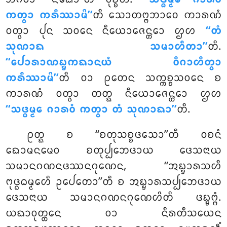
ᨠᨲ᩠ᩅᩣ ᨠᩁᩥᩔᩣᨾᩦ’’
ᨲᩥ ᩈᩮᩣᨲᨻ᩠ᨻᨽᩣᩅᩮ ᨠᩣᩁᨱᩴ
ᩅᨲ᩠ᩅᩣ ᨸᩩᨶ ᩈᩅᨶᩮ ᨶᩥᨿᩮᩣᨩᩮᨶ᩠ᨲᩮᩣ ᩌᩉ
‘‘ᨲᩴ
ᩈᩩᨱᩣᨳ ᩈᨾᩣᩉᩥᨲᩣ’’
ᨲᩥ.
‘‘ᨸᩮᩣᩁᩣᨱᨭ᩠ᨮᨠᨳᩣᨶᨿᩴ ᩅᩥᨣᩣᩉᩥᨲ᩠ᩅᩣ
ᨠᩁᩥᩔᩣᨾᩦ’’
ᨲᩥ ᩅᩣ ᩑᨲᩮᨶ ᩈᨠ᩠ᨠᨧ᩠ᨧᩈᩅᨶᩮ ᨧ
ᨠᩣᩁᨱᩴ ᩅᨲ᩠ᩅᩣ ᨲᨲ᩠ᨳ ᨶᩥᨿᩮᩣᨩᩮᨶ᩠ᨲᩮᩣ ᩌᩉ
‘‘ᩈᨴ᩠ᨵᨾ᩠ᨾᩮ ᨣᩣᩁᩅᩴ ᨠᨲ᩠ᩅᩣ ᨲᩴ ᩈᩩᨱᩣᨳᩣ’’
ᨲᩥ.
ᩑᨲ᩠ᨳ
ᨧ ‘‘ᨧᨲᩩᩈᨧ᩠ᨧᨴᩈᩮᩣ’’ᨲᩥ ᩅᨧᨶᩴ
ᨳᩮᩣᨾᨶᨾᩮᩅ ᨧᨲᩩᨸ᩠ᨸᨽᩮᨴᩣᨿ ᨴᩮᩈᨶᩣᨿ
ᩈᨾᩣᨶᨣᨱᨶᨴᩔᨶᨣᩩᨱᩮᨶ, ‘‘ᩋᨭ᩠ᨮᩣᩁᩈᩉᩥ
ᨻᩩᨴ᩠ᨵᨵᨾ᩠ᨾᩮᩉᩥ ᩏᨸᩮᨲᩮᩣ’’ᨲᩥ ᨧ ᩋᨭ᩠ᨮᩣᩁᩈᨸ᩠ᨸᨽᩮᨴᩣᨿ
ᨴᩮᩈᨶᩣᨿ ᩈᨾᩣᨶᨣᨱᨶᨣᩩᨱᩮᩉᩦᨲᩥ ᨴᨭ᩠ᨮᨻ᩠ᨻᩴ.
ᨿᨳᩣᩅᩩᨲ᩠ᨲᩮᨶ ᩅᩣ ᨶᩥᩁᨲᩥᩈᨿᩮᨶ