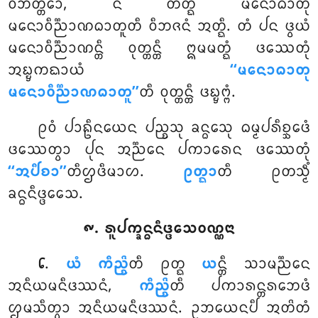
ᩅᩥᨽᨲ᩠ᨲᩮᩣ, ᨶ ᨲᨲ᩠ᨳ ᨾᨶᩮᩣᨵᩣᨲᩩ
ᨾᨶᩮᩣᩅᩥᨬ᩠ᨬᩣᨱᨵᩣᨲᩪᨲᩥ ᩅᩥᨽᨩᨶᩴ ᩋᨲ᩠ᨳᩥ. ᨲᩴ ᨸᨶ ᨴ᩠ᩅᨿᩴ
ᨾᨶᩮᩣᩅᩥᨬ᩠ᨬᩣᨱᨶ᩠ᨲᩥ ᩅᩩᨲ᩠ᨲᨶ᩠ᨲᩥ ᩍᨾᨾᨲ᩠ᨳᩴ ᨴᩔᩮᨲᩩᩴ
ᩋᨭ᩠ᨮᨠᨳᩣᨿᩴ
‘‘ᨾᨶᩮᩣᨵᩣᨲᩩ
ᨾᨶᩮᩣᩅᩥᨬ᩠ᨬᩣᨱᨵᩣᨲᩪ’’
ᨲᩥ ᩅᩩᨲ᩠ᨲᨶ᩠ᨲᩥ ᨴᨭ᩠ᨮᨻ᩠ᨻᩴ.
ᩑᩅᩴ ᨸᩣᩊᩥᨶᨿᩮᨶ ᨸᨬ᩠ᨧᩈᩩ ᨡᨶ᩠ᨵᩮᩈᩩ ᨵᨾ᩠ᨾᨸᩁᩥᨧ᩠ᨨᩮᨴᩴ
ᨴᩔᩮᨲ᩠ᩅᩣ ᨸᩩᨶ ᩋᨬ᩠ᨬᩮᨶ ᨸᨠᩣᩁᩮᨶ ᨴᩔᩮᨲᩩᩴ
‘‘ᩋᨸᩥᨧᩣ’’
ᨲᩥᩌᨴᩥᨾᩣᩉ.
ᩑᨲ᩠ᨳᩣ
ᨲᩥ ᩑᨲᩈ᩠ᨾᩥᩴ
ᨡᨶ᩠ᨵᨶᩥᨴ᩠ᨴᩮᩈᩮ.
᪑. ᩁᩪᨸᨠ᩠ᨡᨶ᩠ᨵᨶᩥᨴ᩠ᨴᩮᩈᩅᨱ᩠ᨱᨶᩣ
.
ᨿᩴ ᨠᩥᨬ᩠ᨧᩦ
ᨲᩥ ᩑᨲ᩠ᨳ
ᨿ
ᨶ᩠ᨲᩥ ᩈᩣᨾᨬ᩠ᨬᩮᨶ
᪒
ᩋᨶᩥᨿᨾᨶᩥᨴᩔᨶᩴ,
ᨠᩥᨬ᩠ᨧᩦ
ᨲᩥ ᨸᨠᩣᩁᨶ᩠ᨲᩁᨽᩮᨴᩴ
ᩌᨾᩈᩥᨲ᩠ᩅᩣ ᩋᨶᩥᨿᨾᨶᩥᨴᩔᨶᩴ. ᩏᨽᨿᩮᨶᨸᩥ ᩋᨲᩦᨲᩴ