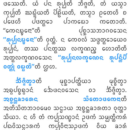
ᨴᩔᩮᨲᩥ. ᨿᩴ ᨸᨶ ᩁᩩᨸ᩠ᨸᨲᩥ ᨽᩥᨩ᩠ᨩᨲᩥ, ᨲᩴ ᨿᩈ᩠ᨾᩣ
ᨠᩩᨸ᩠ᨸᨲᩥ ᨥᨭ᩠ᨭᩦᨿᨲᩥ ᨸᩦᩊᩦᨿᨲᩥ, ᨲᩈ᩠ᨾᩣ ᩑᨲᩮᩉᩥ ᨧ
ᨸᨴᩮᩉᩥ ᨸᨴᨲ᩠ᨳᩮᩣ ᨸᩣᨠᨭᩮᩣ ᨠᨲᩮᩣᨲᩥ.
‘‘ᨠᩮᨶᨭ᩠ᨮᩮᨶᩣ’’ᨲᩥ ᨸᩩᨧ᩠ᨨᩣᩈᨽᩣᨣᩅᩈᩮᨶ
‘‘ᩁᩩᨸ᩠ᨸᨶᨭ᩠ᨮᩮᨶᩣ’’
ᨲᩥ ᩅᩩᨲ᩠ᨲᩴ. ᨶ ᨠᩮᩅᩃᩴ ᩈᨴ᩠ᨴᨲ᩠ᨳᩮᩣᨿᩮᩅ
ᩁᩩᨸ᩠ᨸᨶᩴ, ᨲᩔ ᨸᨶᨲ᩠ᨳᩔ ᩃᨠ᩠ᨡᨱᨬ᩠ᨧ ᩉᩮᩣᨲᩦᨲᩥ
ᩋᨲ᩠ᨳᩃᨠ᩠ᨡᨱᩅᩈᩮᨶ
‘‘ᩁᩩᨸ᩠ᨸᨶᩃᨠ᩠ᨡᨱᩮᨶ ᩁᩪᨸᨶ᩠ᨲᩥᨸᩥ
ᩅᨲ᩠ᨲᩩᩴ ᩅᨭ᩠ᨭᨲᩦ’’
ᨲᩥ ᩌᩉ.
ᨨᩥᨩ᩠ᨩᩥᨲ᩠ᩅᩣ
ᨲᩥ ᨾᩩᨧ᩠ᨨᩣᨸᨲ᩠ᨲᩥᨿᩣ ᨾᩩᨧ᩠ᨧᩥᨲ᩠ᩅᩣ
ᩋᨦ᩠ᨣᨸᨧ᩠ᨧᨦ᩠ᨣᩣᨶᩴ ᨨᩮᨴᨶᩅᩈᩮᨶ ᩅᩣ ᨨᩥᨩ᩠ᨩᩥᨲ᩠ᩅᩣ.
ᩋᨧ᩠ᨧᨶ᩠ᨲᨡᩣᩁᩮᨶ ᩈᩦᨲᩮᩣᨴᨠᩮᨶᩣ
ᨲᩥ
ᩋᨲᩥᩈᩦᨲᨽᩣᩅᨾᩮᩅ ᩈᨶ᩠ᨵᩣᨿ ᩋᨧ᩠ᨧᨶ᩠ᨲᨡᩣᩁᨲᩣ ᩅᩩᨲ᩠ᨲᩣ
ᩈᩥᨿᩣ. ᨶ ᩉᩥ ᨲᩴ
ᨠᨸ᩠ᨸᩈᨱ᩠ᨮᩣᨶᩴ ᩏᨴᨠᩴ ᩈᨾ᩠ᨸᨲ᩠ᨲᩥᨠᩁᩴ
ᨸᨳᩅᩦᩈᨶ᩠ᨵᩣᩁᨠᩴ ᨠᨸ᩠ᨸᩅᩥᨶᩣᩈᩏᨴᨠᩴ ᩅᩥᨿ ᨡᩣᩁᩴ