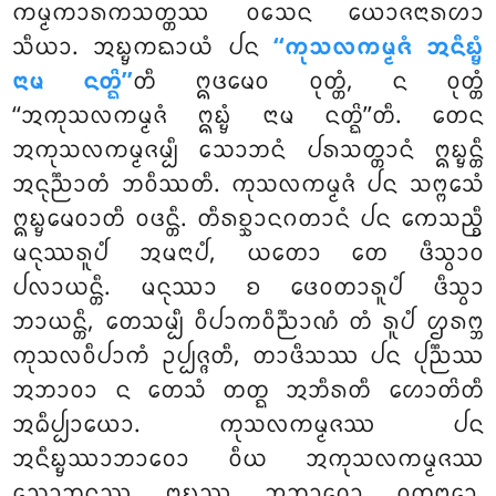
ᨠᨾ᩠ᨾᨠᩣᩁᨠᩈᨲ᩠ᨲᩔ ᩅᩈᩮᨶ ᨿᩮᩣᨩᨶᩣᩁᩉᩣ
ᩈᩥᨿᩣ. ᩋᨭ᩠ᨮᨠᨳᩣᨿᩴ ᨸᨶ
‘‘ᨠᩩᩈᩃᨠᨾ᩠ᨾᨩᩴ ᩋᨶᩥᨭ᩠ᨮᩴ
ᨶᩣᨾ ᨶᨲ᩠ᨳᩦ’’
ᨲᩥ ᩍᨴᨾᩮᩅ ᩅᩩᨲ᩠ᨲᩴ, ᨶ ᩅᩩᨲ᩠ᨲᩴ
‘‘ᩋᨠᩩᩈᩃᨠᨾ᩠ᨾᨩᩴ ᩍᨭ᩠ᨮᩴ ᨶᩣᨾ ᨶᨲ᩠ᨳᩦ’’ᨲᩥ. ᨲᩮᨶ
ᩋᨠᩩᩈᩃᨠᨾ᩠ᨾᨩᨾ᩠ᨸᩥ ᩈᩮᩣᨽᨶᩴ ᨸᩁᩈᨲ᩠ᨲᩣᨶᩴ ᩍᨭ᩠ᨮᨶ᩠ᨲᩥ
ᩋᨶᩩᨬ᩠ᨬᩣᨲᩴ ᨽᩅᩥᩔᨲᩥ. ᨠᩩᩈᩃᨠᨾ᩠ᨾᨩᩴ ᨸᨶ ᩈᨻ᩠ᨻᩮᩈᩴ
ᩍᨭ᩠ᨮᨾᩮᩅᩣᨲᩥ ᩅᨴᨶ᩠ᨲᩥ. ᨲᩥᩁᨧ᩠ᨨᩣᨶᨣᨲᩣᨶᩴ ᨸᨶ ᨠᩮᩈᨬ᩠ᨧᩥ
ᨾᨶᩩᩔᩁᩪᨸᩴ ᩋᨾᨶᩣᨸᩴ, ᨿᨲᩮᩣ ᨲᩮ ᨴᩥᩈ᩠ᩅᩣᩅ
ᨸᩃᩣᨿᨶ᩠ᨲᩥ. ᨾᨶᩩᩔᩣ ᨧ ᨴᩮᩅᨲᩣᩁᩪᨸᩴ ᨴᩥᩈ᩠ᩅᩣ
ᨽᩣᨿᨶ᩠ᨲᩥ, ᨲᩮᩈᨾ᩠ᨸᩥ ᩅᩥᨸᩣᨠᩅᩥᨬ᩠ᨬᩣᨱᩴ ᨲᩴ ᩁᩪᨸᩴ ᩌᩁᨻ᩠ᨽ
ᨠᩩᩈᩃᩅᩥᨸᩣᨠᩴ ᩏᨸ᩠ᨸᨩ᩠ᨩᨲᩥ, ᨲᩣᨴᩥᩈᩔ ᨸᨶ ᨸᩩᨬ᩠ᨬᩔ
ᩋᨽᩣᩅᩣ ᨶ ᨲᩮᩈᩴ ᨲᨲ᩠ᨳ ᩋᨽᩥᩁᨲᩥ ᩉᩮᩣᨲᩦᨲᩥ
ᩋᨵᩥᨸ᩠ᨸᩣᨿᩮᩣ. ᨠᩩᩈᩃᨠᨾ᩠ᨾᨩᩔ ᨸᨶ
ᩋᨶᩥᨭ᩠ᨮᩔᩣᨽᩣᩅᩮᩣ ᩅᩥᨿ ᩋᨠᩩᩈᩃᨠᨾ᩠ᨾᨩᩔ
ᩈᩮᩣᨽᨶᩔ ᩍᨭ᩠ᨮᩔ ᩋᨽᩣᩅᩮᩣ ᩅᨲ᩠ᨲᨻ᩠ᨻᩮᩣ.