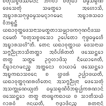
ᨧᨲᩩᩈᨧ᩠ᨧᨴᩔᨶᩮᨶ ᨽᨣᩅᩣ ᨧᨲᩩᨵᩣ ᨵᨾ᩠ᨾᩈᨦ᩠ᨣᨱᩥᩴ
ᨴᩮᩈᩮᨲᩩᩴ ᩈᨾᨲ᩠ᨳᩮᩣ ᩋᩉᩮᩣᩈᩥ,
ᩋᨭ᩠ᨮᩣᩁᩈᨻᩩᨴ᩠ᨵᨵᨾ᩠ᨾᩈᨾᨶ᩠ᨶᩣᨣᨾᩮᨶ ᩋᨭ᩠ᨮᩣᩁᩈᨵᩣ
ᩅᩥᨽᨦ᩠ᨣᨶ᩠ᨲᩥ
ᨿᨳᩣᩅᩩᨲ᩠ᨲᨴᩮᩈᨶᩣᩈᨾᨲ᩠ᨳᨲᩣᩈᨾ᩠ᨸᩣᨴᨠᨣᩩᨱᨶᩥᨴᩔ
ᨶᨾᩮᨲᩴ ‘‘ᨧᨲᩩᩈᨧ᩠ᨧᨴᩈᩮᩣ ᩏᨸᩮᨲᩮᩣ ᨻᩩᨴ᩠ᨵᨵᨾ᩠ᨾᩮᩉᩥ
ᩋᨭ᩠ᨮᩣᩁᩈᩉᩦ’’ᨲᩥ. ᨲᩮᨶ ᨿᨳᩣᩅᩩᨲ᩠ᨲᩣᨿ ᨴᩮᩈᨶᩣᨿ
ᩈᨻ᩠ᨻᨬ᩠ᨬᩩᨽᩣᩈᩥᨲᨲ᩠ᨲᩣ ᩋᩅᩥᨸᩁᩦᨲᨲᩴ ᨴᩔᩮᨶ᩠ᨲᩮᩣ
ᨲᨲ᩠ᨳ ᩈᨲ᩠ᨲᩮ ᩏᨣ᩠ᨣᩉᩣᨴᩦᩈᩩ ᨶᩥᨿᩮᩣᨩᩮᨲᩥ,
ᨶᩥᨭ᩠ᨮᩣᨶᨣᨾᨶᨬ᩠ᨧ ᩋᨲ᩠ᨲᨶᩮᩣ ᩅᩣᨿᩣᨾᩴ ᨴᩔᩮᨶ᩠ᨲᩮᩣ
ᩋᨭ᩠ᨮᨠᨳᩣᩈᩅᨶᩮ ᨧ ᩌᨴᩁᩴ ᩏᨸ᩠ᨸᩣᨴᨿᨲᩥ,
ᨿᨳᩣᩅᩩᨲ᩠ᨲᨣᩩᨱᩁᩉᩥᨲᩮᨶ ᩋᩈᨻ᩠ᨻᨬ᩠ᨬᩩᨶᩣ ᨴᩮᩈᩮᨲᩩᩴ
ᩋᩈᨠ᩠ᨠᩩᨱᩮᨿ᩠ᨿᨲᩴ ᨵᨾ᩠ᨾᩈᨦ᩠ᨣᨱᩦᩅᩥᨽᨦ᩠ᨣᨸ᩠ᨸᨠᩁᨱᩣᨶᩴ
ᨴᩔᩮᨶ᩠ᨲᩮᩣ ᨲᨲ᩠ᨳ ᨲᨴᨭ᩠ᨮᨠᨳᩣᨿ ᨧ ᩈᩣᨲᩥᩈᨿᩴ
ᨣᩣᩁᩅᩴ ᨩᨶᨿᨲᩥ, ᨻᩩᨴ᩠ᨵᩣᨴᩦᨶᨬ᩠ᨧ ᩁᨲᨶᩣᨶᩴ