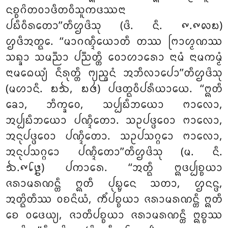
ᨶᨧ᩠ᨧᨣᩦᨲᩅᩣᨴᩥᨲᩅᩥᩈᩪᨠᨴᩔᨶᩣ
ᨸᨭᩥᩅᩥᩁᨲᩮᩣ’’ᨲᩥᩌᨴᩦᩈᩩ (ᨴᩦ. ᨶᩥ. ᪑.᪑᪙᪗)
ᩌᨴᩥᩋᨲ᩠ᨳᩮ. ‘‘ᨾᩣᨣᨱ᩠ᨯᩥᨿᩮᩣᨲᩥ ᨲᩔ ᨻᩕᩣᩉ᩠ᨾᨱᩔ
ᩈᨦ᩠ᨡᩣ ᩈᨾᨬ᩠ᨬᩣ ᨸᨬ᩠ᨬᨲ᩠ᨲᩥ ᩅᩮᩣᩉᩣᩁᩮᩣ ᨶᩣᨾᩴ
ᨶᩣᨾᨠᨾ᩠ᨾᩴ
ᨶᩣᨾᨵᩮᨿ᩠ᨿᩴ ᨶᩥᩁᩩᨲ᩠ᨲᩥ ᨻ᩠ᨿᨬ᩠ᨩᨶᩴ ᩋᨽᩥᩃᩣᨸᩮᩣ’’ᨲᩥᩌᨴᩦᩈᩩ
(ᨾᩉᩣᨶᩥ. ᪗᪓, ᪗᪕) ᨸᨴᨲ᩠ᨳᩅᩥᨸᩁᩥᨿᩣᨿᩮ. ‘‘ᩍᨲᩥ
ᨡᩮᩣ, ᨽᩥᨠ᩠ᨡᩅᩮ, ᩈᨸ᩠ᨸᨭᩥᨽᨿᩮᩣ ᨻᩣᩃᩮᩣ,
ᩋᨸ᩠ᨸᨭᩥᨽᨿᩮᩣ ᨸᨱ᩠ᨯᩥᨲᩮᩣ. ᩈᩏᨸᨴ᩠ᨴᩅᩮᩣ ᨻᩣᩃᩮᩣ,
ᩋᨶᩩᨸᨴ᩠ᨴᩅᩮᩣ ᨸᨱ᩠ᨯᩥᨲᩮᩣ. ᩈᩏᨸᩈᨣ᩠ᨣᩮᩣ ᨻᩣᩃᩮᩣ,
ᩋᨶᩩᨸᩈᨣ᩠ᨣᩮᩣ ᨸᨱ᩠ᨯᩥᨲᩮᩣ’’ᨲᩥᩌᨴᩦᩈᩩ (ᨾ. ᨶᩥ.
᪓.᪑᪒᪔) ᨸᨠᩣᩁᩮ. ‘‘ᩋᨲ᩠ᨳᩥ ᩍᨴᨸ᩠ᨸᨧ᩠ᨧᨿᩣ
ᨩᩁᩣᨾᩁᨱᨶ᩠ᨲᩥ ᩍᨲᩥ ᨸᩩᨭ᩠ᨮᩮᨶ ᩈᨲᩣ, ᩌᨶᨶ᩠ᨴ,
ᩋᨲ᩠ᨳᩦᨲᩥᩔ ᩅᨧᨶᩦᨿᩴ, ᨠᩥᩴᨸᨧ᩠ᨧᨿᩣ ᨩᩁᩣᨾᩁᨱᨶ᩠ᨲᩥ ᩍᨲᩥ
ᨧᩮ ᩅᨴᩮᨿ᩠ᨿ, ᨩᩣᨲᩥᨸᨧ᩠ᨧᨿᩣ ᨩᩁᩣᨾᩁᨱᨶ᩠ᨲᩥ ᩍᨧ᩠ᨧᩔ