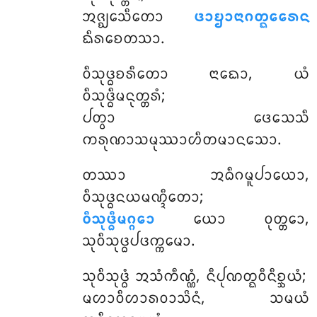
ᩋᨩ᩠ᨫᩮᩈᩥᨲᩮᩣ
ᨴᩣᨮᩣᨶᩣᨣᨲ᩠ᨳᩮᩁᩮᨶ
ᨳᩥᩁᨧᩮᨲᩈᩣ.
ᩅᩥᩈᩩᨴ᩠ᨵᨧᩁᩥᨲᩮᩣ ᨶᩣᨳᩮᩣ, ᨿᩴ
ᩅᩥᩈᩩᨴ᩠ᨵᩥᨾᨶᩩᨲ᩠ᨲᩁᩴ;
ᨸᨲ᩠ᩅᩣ ᨴᩮᩈᩮᩈᩥ
ᨠᩁᩩᨱᩣᩈᨾᩩᩔᩣᩉᩥᨲᨾᩣᨶᩈᩮᩣ.
ᨲᩔᩣ ᩋᨵᩥᨣᨾᩪᨸᩣᨿᩮᩣ,
ᩅᩥᩈᩩᨴ᩠ᨵᨶᨿᨾᨱ᩠ᨯᩥᨲᩮᩣ;
ᩅᩥᩈᩩᨴ᩠ᨵᩥᨾᨣ᩠ᨣᩮᩣ
ᨿᩮᩣ ᩅᩩᨲ᩠ᨲᩮᩣ,
ᩈᩩᩅᩥᩈᩩᨴ᩠ᨵᨸᨴᨠ᩠ᨠᨾᩮᩣ.
ᩈᩩᩅᩥᩈᩩᨴ᩠ᨵᩴ ᩋᩈᩴᨠᩥᨱ᩠ᨱᩴ, ᨶᩥᨸᩩᨱᨲ᩠ᨳᩅᩥᨶᩥᨧ᩠ᨨᨿᩴ;
ᨾᩉᩣᩅᩥᩉᩣᩁᩅᩣᩈᩦᨶᩴ, ᩈᨾᨿᩴ