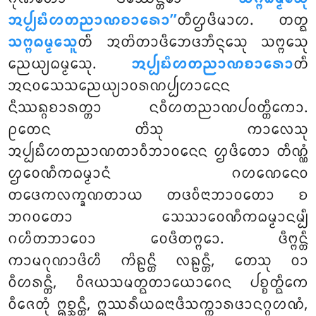
ᩋᨸ᩠ᨸᨭᩥᩉᨲᨬᩣᨱᨧᩣᩁᩮᩣ’’
ᨲᩥᩌᨴᩥᨾᩣᩉ. ᨲᨲ᩠ᨳ
ᩈᨻ᩠ᨻᨵᨾ᩠ᨾᩮᩈᩪ
ᨲᩥ ᩋᨲᩦᨲᩣᨴᩥᨽᩮᨴᨽᩥᨶ᩠ᨶᩮᩈᩩ ᩈᨻ᩠ᨻᩮᩈᩩ
ᨬᩮᨿ᩠ᨿᨵᨾ᩠ᨾᩮᩈᩩ.
ᩋᨸ᩠ᨸᨭᩥᩉᨲᨬᩣᨱᨧᩣᩁᩮᩣ
ᨲᩥ
ᩋᨶᩅᩈᩮᩈᨬᩮᨿ᩠ᨿᩣᩅᩁᨱᨸ᩠ᨸᩉᩣᨶᩮᨶ
ᨶᩥᩔᨦ᩠ᨣᨧᩣᩁᨲ᩠ᨲᩣ ᨶᩅᩥᩉᨲᨬᩣᨱᨸᩅᨲ᩠ᨲᩥᨠᩮᩣ.
ᩑᨲᩮᨶ ᨲᩦᩈᩩ ᨠᩣᩃᩮᩈᩩ
ᩋᨸ᩠ᨸᨭᩥᩉᨲᨬᩣᨱᨲᩣᩅᩥᨽᩣᩅᨶᩮᨶ ᩌᨴᩥᨲᩮᩣ ᨲᩥᨱ᩠ᨱᩴ
ᩌᩅᩮᨱᩥᨠᨵᨾ᩠ᨾᩣᨶᩴ ᨣᩉᨱᩮᨶᩮᩅ
ᨲᨴᩮᨠᩃᨠ᩠ᨡᨱᨲᩣᨿ ᨲᨴᩅᩥᨶᩣᨽᩣᩅᨲᩮᩣ ᨧ
ᨽᨣᩅᨲᩮᩣ ᩈᩮᩈᩣᩅᩮᨱᩥᨠᨵᨾ᩠ᨾᩣᨶᨾ᩠ᨸᩥ
ᨣᩉᩥᨲᨽᩣᩅᩮᩣ ᩅᩮᨴᩥᨲᨻ᩠ᨻᩮᩣ. ᨴᩥᨻ᩠ᨻᨶ᩠ᨲᩥ
ᨠᩣᨾᨣᩩᨱᩣᨴᩦᩉᩥ ᨠᩦᩊᨶ᩠ᨲᩥ ᩃᩊᨶ᩠ᨲᩥ, ᨲᩮᩈᩩ ᩅᩣ
ᩅᩥᩉᩁᨶ᩠ᨲᩥ, ᩅᩥᨩᨿᩈᨾᨲ᩠ᨳᨲᩣᨿᩮᩣᨣᩮᨶ ᨸᨧ᩠ᨧᨲ᩠ᨳᩥᨠᩮ
ᩅᩥᨩᩮᨲᩩᩴ ᩍᨧ᩠ᨨᨶ᩠ᨲᩥ, ᩍᩔᩁᩥᨿᨵᨶᩣᨴᩥᩈᨠ᩠ᨠᩣᩁᨴᩣᨶᨣ᩠ᨣᩉᨱᩴ,