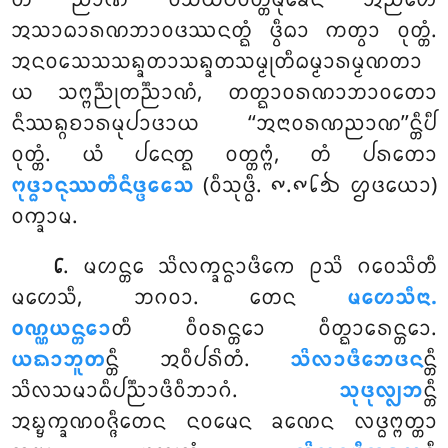
ᨲᩴ ᨬᩣᨱᩴ ᩅᩥᩈᨿᨸᩅᨲ᩠ᨲᩥᨾᩩᨡᩮᨶ ᩋᨬ᩠ᨬᩮᩉᩥ
ᩋᩈᩣᨵᩣᩁᨱᨽᩣᩅᨴᩔᨶᨲ᩠ᨳᩴ ᨴ᩠ᩅᩥᨵᩣ ᨠᨲ᩠ᩅᩣ ᩅᩩᨲ᩠ᨲᩴ.
ᩋᨶᩅᩈᩮᩈᩈᨦ᩠ᨡᨲᩣᩈᨦ᩠ᨡᨲᩈᨾ᩠ᨾᩩᨲᩥᨵᨾ᩠ᨾᩣᩁᨾ᩠ᨾᨱᨲᩣ
ᨿ ᩈᨻ᩠ᨻᨬ᩠ᨬᩩᨲᨬ᩠ᨬᩣᨱᩴ, ᨲᨲ᩠ᨳᩣᩅᩁᨱᩣᨽᩣᩅᨲᩮᩣ
ᨶᩥᩔᨦ᩠ᨣᨧᩣᩁᨾᩩᨸᩣᨴᩣᨿ ‘‘ᩋᨶᩣᩅᩁᨱᨬᩣᨱ’’ᨶ᩠ᨲᩥᨸᩥ
ᩅᩩᨲ᩠ᨲᩴ. ᨿᩴ ᨸᨶᩮᨲ᩠ᨳ ᩅᨲ᩠ᨲᨻ᩠ᨻᩴ, ᨲᩴ ᨸᩁᨲᩮᩣ
ᨻᩩᨴ᩠ᨵᩣᨶᩩᩔᨲᩥᨶᩥᨴ᩠ᨴᩮᩈᩮ
(ᩅᩥᩈᩩᨴ᩠ᨵᩥ. ᪑.᪑᪒᪓ ᩌᨴᨿᩮᩣ)
ᩅᨠ᩠ᨡᩣᨾ.
. ᨾᩉᨶ᩠ᨲᩮ ᩈᩦᩃᨠ᩠ᨡᨶ᩠ᨵᩣᨴᩥᨠᩮ ᩑᩈᩦ ᨣᩅᩮᩈᩦᨲᩥ
᪒
ᨾᩉᩮᩈᩥ, ᨽᨣᩅᩣ. ᨲᩮᨶ
ᨾᩉᩮᩈᩥᨶᩣ.
ᩅᨱ᩠ᨱᨿᨶ᩠ᨲᩮᩣ
ᨲᩥ ᩅᩥᩅᩁᨶ᩠ᨲᩮᩣ ᩅᩥᨲ᩠ᨳᩣᩁᩮᨶ᩠ᨲᩮᩣ.
ᨿᨳᩣᨽᩪᨲ
ᨶ᩠ᨲᩥ ᩋᩅᩥᨸᩁᩦᨲᩴ.
ᩈᩦᩃᩣᨴᩥᨽᩮᨴᨶ
ᨶ᩠ᨲᩥ
ᩈᩦᩃᩈᨾᩣᨵᩥᨸᨬ᩠ᨬᩣᨴᩥᩅᩥᨽᩣᨣᩴ.
ᩈᩩᨴᩩᩃ᩠ᩃᨽ
ᨶ᩠ᨲᩥ
ᩋᨭ᩠ᨮᨠ᩠ᨡᨱᩅᨩ᩠ᨩᩥᨲᩮᨶ ᨶᩅᨾᩮᨶ ᨡᨱᩮᨶ ᩃᨴ᩠ᨵᨻ᩠ᨻᨲ᩠ᨲᩣ