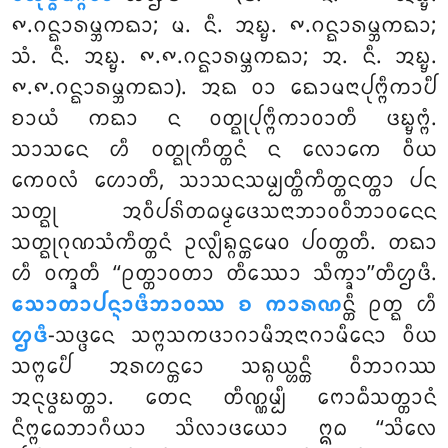
᪑.ᨣᨶ᩠ᨳᩣᩁᨾ᩠ᨽᨠᨳᩣ; ᨾ. ᨶᩥ. ᩋᨭ᩠ᨮ. ᪑.ᨣᨶ᩠ᨳᩣᩁᨾ᩠ᨽᨠᨳᩣ;
ᩈᩴ. ᨶᩥ. ᩋᨭ᩠ᨮ. ᪑.᪑.ᨣᨶ᩠ᨳᩣᩁᨾ᩠ᨽᨠᨳᩣ; ᩋ. ᨶᩥ. ᩋᨭ᩠ᨮ.
᪑.᪑.ᨣᨶ᩠ᨳᩣᩁᨾ᩠ᨽᨠᨳᩣ). ᩋᨳ ᩅᩣ ᨳᩮᩣᨾᨶᩣᨸᩩᨻ᩠ᨻᩥᨠᩣᨸᩥ
ᨧᩣᨿᩴ ᨠᨳᩣ ᨶ ᩅᨲ᩠ᨳᩩᨸᩩᨻ᩠ᨻᩥᨠᩣᩅᩣᨲᩥ ᨴᨭ᩠ᨮᨻ᩠ᨻᩴ.
ᩈᩣᩈᨶᩮ ᩉᩥ ᩅᨲ᩠ᨳᩩᨠᩥᨲ᩠ᨲᨶᩴ ᨶ ᩃᩮᩣᨠᩮ ᩅᩥᨿ
ᨠᩮᩅᩃᩴ ᩉᩮᩣᨲᩥ, ᩈᩣᩈᨶᩈᨾ᩠ᨸᨲ᩠ᨲᩥᨠᩥᨲ᩠ᨲᨶᨲ᩠ᨲᩣ ᨸᨶ
ᩈᨲ᩠ᨳᩩ ᩋᩅᩥᨸᩁᩦᨲᨵᨾ᩠ᨾᨴᩮᩈᨶᩣᨽᩣᩅᩅᩥᨽᩣᩅᨶᩮᨶ
ᩈᨲ᩠ᨳᩩᨣᩩᨱᩈᩴᨠᩥᨲ᩠ᨲᨶᩴ ᩏᩃ᩠ᩃᩥᨦ᩠ᨣᨶ᩠ᨲᨾᩮᩅ ᨸᩅᨲ᩠ᨲᨲᩥ. ᨲᨳᩣ
ᩉᩥ ᩅᨠ᩠ᨡᨲᩥ ‘‘ᩑᨲ᩠ᨲᩣᩅᨲᩣ ᨲᩥᩔᩮᩣ ᩈᩥᨠ᩠ᨡᩣ’’ᨲᩥᩌᨴᩥ.
ᩈᩮᩣᨲᩣᨸᨶ᩠ᨶᩣᨴᩥᨽᩣᩅᩔ ᨧ ᨠᩣᩁᨱ
ᨶ᩠ᨲᩥ ᩑᨲ᩠ᨳ ᩉᩥ
ᩌᨴᩥ
-ᩈᨴ᩠ᨴᩮᨶ ᩈᨻ᩠ᨻᩈᨠᨴᩣᨣᩣᨾᩥᩋᨶᩣᨣᩣᨾᩥᨶᩮᩣ
ᩅᩥᨿ
ᩈᨻ᩠ᨻᩮᨸᩥ ᩋᩁᩉᨶ᩠ᨲᩮᩣ ᩈᨦ᩠ᨣᨿ᩠ᩉᨶ᩠ᨲᩥ ᩅᩥᨽᩣᨣᩔ
ᩋᨶᩩᨴ᩠ᨵᨭᨲ᩠ᨲᩣ. ᨲᩮᨶ ᨲᩥᨱ᩠ᨱᨾ᩠ᨸᩥ ᨻᩮᩣᨵᩥᩈᨲ᩠ᨲᩣᨶᩴ
ᨶᩥᨻ᩠ᨻᩮᨵᨽᩣᨣᩥᨿᩣ ᩈᩦᩃᩣᨴᨿᩮᩣ ᩍᨵ ‘‘ᩈᩦᩃᩮ