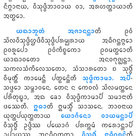
ᨶᩥᨻ᩠ᨻᩣᨶᩣᨿ, ᩅᩥᩈᩩᨴ᩠ᨵᩥᨽᩣᩅᩣᨿ ᩅᩣ, ᩋᩁᩉᨲ᩠ᨲᩣᨿᩣᨲᩥ
ᩋᨲ᩠ᨳᩮᩣ.
ᨿᨳᩣᨽᩪᨲᩴ ᩋᨩᩣᨶᨶ᩠ᨲᩣ
ᨲᩥ ᩑᩅᩴ
ᩈᩦᩃᩅᩥᩈᩩᨴ᩠ᨵᩥᩌᨴᩥᩅᩥᩈᩩᨴ᩠ᨵᩥᨸᩁᨾ᩠ᨸᩁᩣᨿ ᩋᨵᩥᨣᨶ᩠ᨲᨻ᩠ᨻᩮᩣ
ᩑᩅᩁᩪᨸᩮᩣ ᩑᩅᩴᨠᩥᨧ᩠ᨧᨠᩮᩣ ᩑᩅᨾᨲ᩠ᨳᩮᩣᨲᩥ
ᨿᩣᨳᩣᩅᨲᩮᩣ ᩋᨶᩅᨻᩩᨩ᩠ᨫᨶ᩠ᨲᩣ.
ᩈᨠᩃᩈᩴᨠᩥᩃᩮᩈᨲᩮᩣ, ᩈᩴᩈᩣᩁᨲᩮᩣ ᨧ ᩈᩩᨴ᩠ᨵᩥᩴ
ᩅᩥᨾᩩᨲ᩠ᨲᩥᩴ ᨠᩣᨾᩮᨶ᩠ᨲᩥ ᨸᨲ᩠ᨳᩮᨶ᩠ᨲᩦᨲᩥ
ᩈᩩᨴ᩠ᨵᩥᨠᩣᨾᩣ. ᩋᨸᩥ
-
ᩈᨴ᩠ᨴᩮᩣ ᩈᨾ᩠ᨽᩣᩅᨶᩮ. ᨲᩮᨶ ᨶ ᨠᩮᩅᩃᩴ ᩈᩦᩃᨾᨲ᩠ᨲᩮᨶ
ᨸᩁᩥᨲᩩᨭ᩠ᨮᩣ, ᩋᨳ ᨡᩮᩣ ᩅᩥᩈᩩᨴ᩠ᨵᩥᨠᩣᨾᩣᨸᩥ ᩈᨾᩣᨶᩣᨲᩥ
ᨴᩔᩮᨲᩥ.
ᩍᨵᩣ
ᨲᩥ ᩍᨾᩈ᩠ᨾᩥᩴ ᩈᩣᩈᨶᩮ. ᨽᩣᩅᨶᩣᨿ
ᨿᩩᨲ᩠ᨲᨸᨿᩩᨲ᩠ᨲᨲᩣᨿ
ᨿᩮᩣᨣᩥᨶᩮᩣ ᩅᩣᨿᨾᨶ᩠ᨲᩣᨸᩥ
ᩅᩥᩈᩩᨴ᩠ᨵᩥᩴ
ᩏᨴ᩠ᨴᩥᩔ ᨸᨿᩮᩣᨣᩴ ᨸᩁᨠ᩠ᨠᨾᩴ ᨠᩁᩮᩣᨶ᩠ᨲᩣᨸᩥ
ᩏᨸᩣᨿᩔ ᩋᨶᨵᩥᨣᨲᨲ᩠ᨲᩣ
ᩅᩥᩈᩩᨴ᩠ᨵᩥᩴ ᨶᩣᨵᩥᨣᨧ᩠ᨨᨶ᩠ᨲᩦ
ᨲᩥ