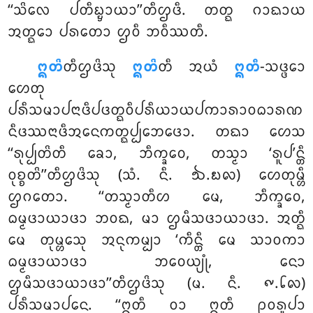
‘‘ᩈᩦᩃᩮ ᨸᨲᩥᨭ᩠ᨮᩣᨿᩣ’’ᨲᩥᩌᨴᩥ. ᨲᨲ᩠ᨳ ᨣᩣᨳᩣᨿ
ᩋᨲ᩠ᨳᩮᩣ ᨸᩁᨲᩮᩣ ᩌᩅᩥ ᨽᩅᩥᩔᨲᩥ.
ᩍᨲᩦ
ᨲᩥᩌᨴᩦᩈᩩ
ᩍᨲᩦ
ᨲᩥ ᩋᨿᩴ
ᩍᨲᩥ
-ᩈᨴ᩠ᨴᩮᩣ
ᩉᩮᨲᩩ
ᨸᩁᩥᩈᨾᩣᨸᨶᩣᨴᩥᨸᨴᨲ᩠ᨳᩅᩥᨸᩁᩥᨿᩣᨿᨸᨠᩣᩁᩣᩅᨵᩣᩁᨱ
ᨶᩥᨴᩔᨶᩣᨴᩥᩋᨶᩮᨠᨲ᩠ᨳᨸ᩠ᨸᨽᩮᨴᩮᩣ. ᨲᨳᩣ ᩉᩮᩈ
‘‘ᩁᩩᨸ᩠ᨸᨲᩦᨲᩥ ᨡᩮᩣ, ᨽᩥᨠ᩠ᨡᩅᩮ, ᨲᩈ᩠ᨾᩣ ‘ᩁᩪᨸ’ᨶ᩠ᨲᩥ
ᩅᩩᨧ᩠ᨧᨲᩦ’’ᨲᩥᩌᨴᩦᩈᩩ (ᩈᩴ. ᨶᩥ. ᪓.᪗᪙) ᩉᩮᨲᩩᨾ᩠ᩉᩥ
ᩌᨣᨲᩮᩣ. ‘‘ᨲᩈ᩠ᨾᩣᨲᩥᩉ ᨾᩮ, ᨽᩥᨠ᩠ᨡᩅᩮ,
ᨵᨾ᩠ᨾᨴᩣᨿᩣᨴᩣ ᨽᩅᨳ, ᨾᩣ ᩌᨾᩥᩈᨴᩣᨿᩣᨴᩣ. ᩋᨲ᩠ᨳᩥ
ᨾᩮ ᨲᩩᨾ᩠ᩉᩮᩈᩩ ᩋᨶᩩᨠᨾ᩠ᨸᩣ ‘ᨠᩥᨶ᩠ᨲᩥ ᨾᩮ ᩈᩣᩅᨠᩣ
ᨵᨾ᩠ᨾᨴᩣᨿᩣᨴᩣ ᨽᩅᩮᨿ᩠ᨿᩩᩴ, ᨶᩮᩣ
ᩌᨾᩥᩈᨴᩣᨿᩣᨴᩣ’’ᨲᩥᩌᨴᩦᩈᩩ (ᨾ. ᨶᩥ. ᪑.᪒᪙)
ᨸᩁᩥᩈᨾᩣᨸᨶᩮ. ‘‘ᩍᨲᩥ ᩅᩣ ᩍᨲᩥ ᩑᩅᩁᩪᨸᩣ