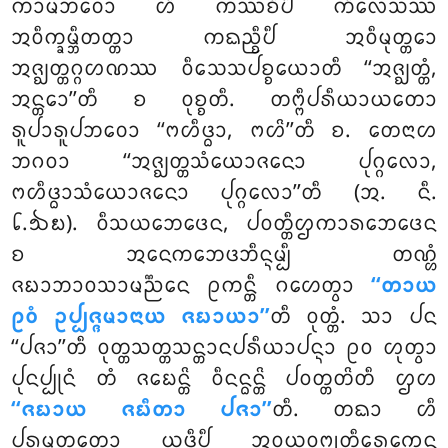
ᨠᩣᨾᨽᩅᩮᩣ ᩉᩥ ᨠᩔᨧᩥᨸᩥ ᨠᩥᩃᩮᩈᩔ
ᩋᩅᩥᨠ᩠ᨡᨾ᩠ᨽᩥᨲᨲ᩠ᨲᩣ ᨠᨳᨬ᩠ᨧᩥᨸᩥ ᩋᩅᩥᨾᩩᨲ᩠ᨲᩮᩣ
ᩋᨩ᩠ᨫᨲ᩠ᨲᨣ᩠ᨣᩉᨱᩔ ᩅᩥᩈᩮᩈᨸᨧ᩠ᨧᨿᩮᩣᨲᩥ ‘‘ᩋᨩ᩠ᨫᨲ᩠ᨲᩴ,
ᩋᨶ᩠ᨲᩮᩣ’’ᨲᩥ ᨧ ᩅᩩᨧ᩠ᨧᨲᩥ. ᨲᨻ᩠ᨻᩥᨸᩁᩥᨿᩣᨿᨲᩮᩣ
ᩁᩪᨸᩣᩁᩪᨸᨽᩅᩮᩣ ‘‘ᨻᩉᩥᨴ᩠ᨵᩣ, ᨻᩉᩦ’’ᨲᩥ ᨧ. ᨲᩮᨶᩣᩉ
ᨽᨣᩅᩣ ‘‘ᩋᨩ᩠ᨫᨲ᩠ᨲᩈᩴᨿᩮᩣᨩᨶᩮᩣ ᨸᩩᨣ᩠ᨣᩃᩮᩣ,
ᨻᩉᩥᨴ᩠ᨵᩣᩈᩴᨿᩮᩣᨩᨶᩮᩣ ᨸᩩᨣ᩠ᨣᩃᩮᩣ’’ᨲᩥ (ᩋ. ᨶᩥ.
᪒.᪓᪗). ᩅᩥᩈᨿᨽᩮᨴᩮᨶ, ᨸᩅᨲ᩠ᨲᩥᩌᨠᩣᩁᨽᩮᨴᩮᨶ
ᨧ ᩋᨶᩮᨠᨽᩮᨴᨽᩥᨶ᩠ᨶᨾ᩠ᨸᩥ ᨲᨱ᩠ᩉᩴ
ᨩᨭᩣᨽᩣᩅᩈᩣᨾᨬ᩠ᨬᩮᨶ ᩑᨠᨶ᩠ᨲᩥ ᨣᩉᩮᨲ᩠ᩅᩣ
‘‘ᨲᩣᨿ
ᩑᩅᩴ ᩏᨸ᩠ᨸᨩ᩠ᨩᨾᩣᨶᩣᨿ ᨩᨭᩣᨿᩣ’’
ᨲᩥ ᩅᩩᨲ᩠ᨲᩴ. ᩈᩣ ᨸᨶ
‘‘ᨸᨩᩣ’’ᨲᩥ ᩅᩩᨲ᩠ᨲᩈᨲ᩠ᨲᩈᨶ᩠ᨲᩣᨶᨸᩁᩥᨿᩣᨸᨶ᩠ᨶᩣ ᩑᩅ ᩉᩩᨲ᩠ᩅᩣ
ᨸᩩᨶᨸ᩠ᨸᩩᨶᩴ ᨲᩴ ᨩᨭᩮᨶ᩠ᨲᩦ ᩅᩥᨶᨶ᩠ᨵᨶ᩠ᨲᩦ ᨸᩅᨲ᩠ᨲᨲᩦᨲᩥ ᩌᩉ
‘‘ᨩᨭᩣᨿ ᨩᨭᩥᨲᩣ ᨸᨩᩣ’’
ᨲᩥ. ᨲᨳᩣ ᩉᩥ
ᨸᩁᨾᨲ᩠ᨳᨲᩮᩣ ᨿᨴᩥᨸᩥ ᩋᩅᨿᩅᨻ᩠ᨿᨲᩥᩁᩮᨠᩮᨶ