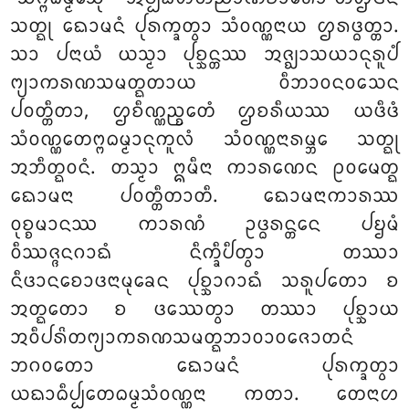
ᩈᨲ᩠ᨳᩩ ᨳᩮᩣᨾᨶᩴ ᨸᩩᩁᨠ᩠ᨡᨲ᩠ᩅᩣ ᩈᩴᩅᨱ᩠ᨱᨶᩣᨿ ᩌᩁᨴ᩠ᨵᨲ᩠ᨲᩣ.
ᩈᩣ ᨸᨶᩣᨿᩴ ᨿᩈ᩠ᨾᩣ ᨸᩩᨧ᩠ᨨᨶ᩠ᨲᩔ ᩋᨩ᩠ᨫᩣᩈᨿᩣᨶᩩᩁᩪᨸᩴ
ᨻ᩠ᨿᩣᨠᩁᨱᩈᨾᨲ᩠ᨳᨲᩣᨿ ᩅᩥᨽᩣᩅᨶᩅᩈᩮᨶ
ᨸᩅᨲ᩠ᨲᩥᨲᩣ, ᩌᨧᩥᨱ᩠ᨱᨬ᩠ᨧᩮᨲᩴ ᩌᨧᩁᩥᨿᩔ ᨿᨴᩥᨴᩴ
ᩈᩴᩅᨱ᩠ᨱᩮᨲᨻ᩠ᨻᨵᨾ᩠ᨾᩣᨶᩩᨠᩪᩃᩴ ᩈᩴᩅᨱ᩠ᨱᨶᩣᩁᨾ᩠ᨽᩮ ᩈᨲ᩠ᨳᩩ
ᩋᨽᩥᨲ᩠ᨳᩅᨶᩴ. ᨲᩈ᩠ᨾᩣ
ᩍᨾᩥᨶᩣ ᨠᩣᩁᨱᩮᨶ ᩑᩅᨾᩮᨲ᩠ᨳ
ᨳᩮᩣᨾᨶᩣ ᨸᩅᨲ᩠ᨲᩥᨲᩣᨲᩥ. ᨳᩮᩣᨾᨶᩣᨠᩣᩁᩔ
ᩅᩩᨧ᩠ᨧᨾᩣᨶᩔ ᨠᩣᩁᨱᩴ ᩏᨴ᩠ᨵᩁᨶ᩠ᨲᩮᨶ ᨸᨮᨾᩴ
ᩅᩥᩔᨩ᩠ᨩᨶᨣᩣᨳᩴ ᨶᩥᨠ᩠ᨡᩥᨸᩥᨲ᩠ᩅᩣ ᨲᩔᩣ
ᨶᩥᨴᩣᨶᨧᩮᩣᨴᨶᩣᨾᩩᨡᩮᨶ ᨸᩩᨧ᩠ᨨᩣᨣᩣᨳᩴ ᩈᩁᩪᨸᨲᩮᩣ ᨧ
ᩋᨲ᩠ᨳᨲᩮᩣ ᨧ ᨴᩔᩮᨲ᩠ᩅᩣ ᨲᩔᩣ ᨸᩩᨧ᩠ᨨᩣᨿ
ᩋᩅᩥᨸᩁᩦᨲᨻ᩠ᨿᩣᨠᩁᨱᩈᨾᨲ᩠ᨳᨽᩣᩅᩣᩅᨩᩮᩣᨲᨶᩴ
ᨽᨣᩅᨲᩮᩣ ᨳᩮᩣᨾᨶᩴ ᨸᩩᩁᨠ᩠ᨡᨲ᩠ᩅᩣ
ᨿᨳᩣᨵᩥᨸ᩠ᨸᩮᨲᨵᨾ᩠ᨾᩈᩴᩅᨱ᩠ᨱᨶᩣ ᨠᨲᩣ. ᨲᩮᨶᩣᩉ