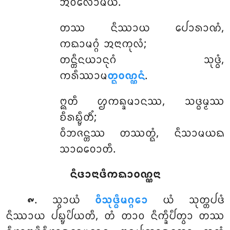
ᩋᩅᩥᩃᩮᩣᨾᨿᩴ.
ᨲᩔ
ᨶᩥᩔᩣᨿ ᨸᩮᩣᩁᩣᨱᩴ,
ᨠᨳᩣᨾᨣ᩠ᨣᩴ ᩋᨶᩣᨠᩩᩃᩴ;
ᨲᨶ᩠ᨲᩥᨶᨿᩣᨶᩩᨣᩴ ᩈᩩᨴ᩠ᨵᩴ,
ᨠᩁᩥᩔᩣᨾ
ᨲ᩠ᨳᩅᨱ᩠ᨱᨶᩴ
.
ᩍᨲᩥ ᩌᨠᨦ᩠ᨡᨾᩣᨶᩔ, ᩈᨴ᩠ᨵᨾ᩠ᨾᩔ
ᨧᩥᩁᨭ᩠ᨮᩥᨲᩥᩴ;
ᩅᩥᨽᨩᨶ᩠ᨲᩔ ᨲᩔᨲ᩠ᨳᩴ, ᨶᩥᩈᩣᨾᨿᨳ
ᩈᩣᨵᩅᩮᩣᨲᩥ.
ᨶᩥᨴᩣᨶᩣᨴᩥᨠᨳᩣᩅᨱ᩠ᨱᨶᩣ
. ᩈ᩠ᩅᩣᨿᩴ
ᩅᩥᩈᩩᨴ᩠ᨵᩥᨾᨣ᩠ᨣᩮᩣ
ᨿᩴ ᩈᩩᨲ᩠ᨲᨸᨴᩴ
᪑
ᨶᩥᩔᩣᨿ ᨸᨭ᩠ᨮᨸᩦᨿᨲᩥ, ᨲᩴ ᨲᩣᩅ ᨶᩥᨠ᩠ᨡᩥᨸᩥᨲ᩠ᩅᩣ ᨲᩔ