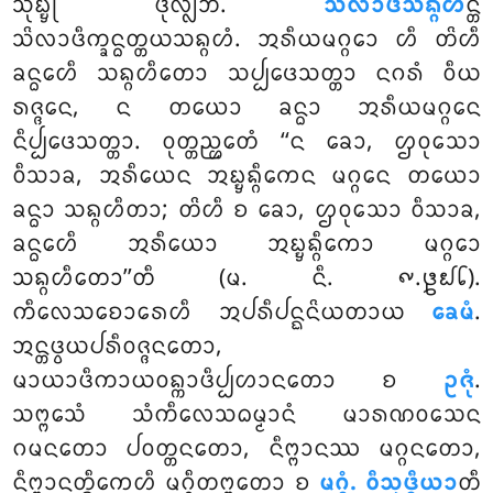
ᩈᩩᨭ᩠ᨮᩩ ᨴᩩᩃ᩠ᩃᨽᩴ.
ᩈᩦᩃᩣᨴᩥᩈᨦ᩠ᨣᩉ
ᨶ᩠ᨲᩥ
ᩈᩦᩃᩣᨴᩥᨠ᩠ᨡᨶ᩠ᨵᨲ᩠ᨲᨿᩈᨦ᩠ᨣᩉᩴ. ᩋᩁᩥᨿᨾᨣ᩠ᨣᩮᩣ ᩉᩥ ᨲᩦᩉᩥ
ᨡᨶ᩠ᨵᩮᩉᩥ ᩈᨦ᩠ᨣᩉᩥᨲᩮᩣ ᩈᨸ᩠ᨸᨴᩮᩈᨲ᩠ᨲᩣ ᨶᨣᩁᩴ ᩅᩥᨿ
ᩁᨩ᩠ᨩᩮᨶ, ᨶ ᨲᨿᩮᩣ ᨡᨶ᩠ᨵᩣ ᩋᩁᩥᨿᨾᨣ᩠ᨣᩮᨶ
ᨶᩥᨸ᩠ᨸᨴᩮᩈᨲ᩠ᨲᩣ. ᩅᩩᨲ᩠ᨲᨬ᩠ᩉᩮᨲᩴ ‘‘ᨶ ᨡᩮᩣ, ᩌᩅᩩᩈᩮᩣ
ᩅᩥᩈᩣᨡ, ᩋᩁᩥᨿᩮᨶ ᩋᨭ᩠ᨮᨦ᩠ᨣᩥᨠᩮᨶ ᨾᨣ᩠ᨣᩮᨶ ᨲᨿᩮᩣ
ᨡᨶ᩠ᨵᩣ ᩈᨦ᩠ᨣᩉᩥᨲᩣ; ᨲᩦᩉᩥ ᨧ ᨡᩮᩣ, ᩌᩅᩩᩈᩮᩣ ᩅᩥᩈᩣᨡ,
ᨡᨶ᩠ᨵᩮᩉᩥ ᩋᩁᩥᨿᩮᩣ ᩋᨭ᩠ᨮᨦ᩠ᨣᩥᨠᩮᩣ ᨾᨣ᩠ᨣᩮᩣ
ᩈᨦ᩠ᨣᩉᩥᨲᩮᩣ’’ᨲᩥ (ᨾ. ᨶᩥ. ᪑.᪔᪖᪒).
ᨠᩥᩃᩮᩈᨧᩮᩣᩁᩮᩉᩥ ᩋᨸᩁᩥᨸᨶ᩠ᨳᨶᩦᨿᨲᩣᨿ
ᨡᩮᨾᩴ
.
ᩋᨶ᩠ᨲᨴ᩠ᩅᨿᨸᩁᩥᩅᨩ᩠ᨩᨶᨲᩮᩣ,
ᨾᩣᨿᩣᨴᩥᨠᩣᨿᩅᨦ᩠ᨠᩣᨴᩥᨸ᩠ᨸᩉᩣᨶᨲᩮᩣ ᨧ
ᩏᨩᩩᩴ
.
ᩈᨻ᩠ᨻᩮᩈᩴ ᩈᩴᨠᩥᩃᩮᩈᨵᨾ᩠ᨾᩣᨶᩴ ᨾᩣᩁᨱᩅᩈᩮᨶ
ᨣᨾᨶᨲᩮᩣ ᨸᩅᨲ᩠ᨲᨶᨲᩮᩣ, ᨶᩥᨻ᩠ᨻᩣᨶᩔ ᨾᨣ᩠ᨣᨶᨲᩮᩣ,
ᨶᩥᨻ᩠ᨻᩣᨶᨲ᩠ᨳᩥᨠᩮᩉᩥ ᨾᨣ᩠ᨣᩥᨲᨻ᩠ᨻᨲᩮᩣ ᨧ
ᨾᨣ᩠ᨣᩴ. ᩅᩥᩈᩩᨴ᩠ᨵᩥᨿᩣ
ᨲᩥ