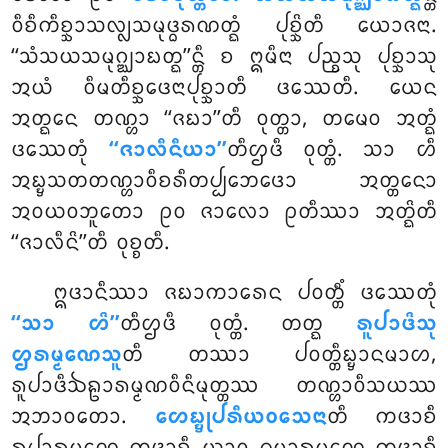
ᩅᩥᨧᩥᨠᩥᨧ᩠ᨨᩣᩈᩃ᩠ᩃᩈᨾᩩᨴ᩠ᨵᩁᨱᨲ᩠ᨳᩴ ᨸᩩᨧ᩠ᨨᩦᨲᩥ ᨿᩮᩣᨩᨶᩣ.
‘‘ᩈᩴᩈᨿᩈᨾᩩᨣ᩠ᨥᩣᨭᨲ᩠ᨳ’’ᨶ᩠ᨲᩥ ᨧ ᩍᨾᩥᨶᩣ ᨸᨬ᩠ᨧᩈᩩ ᨸᩩᨧ᩠ᨨᩣᩈᩩ
ᩋᨿᩴ ᩅᩥᨾᨲᩥᨧ᩠ᨨᩮᨴᨶᩣᨸᩩᨧ᩠ᨨᩣᨲᩥ ᨴᩔᩮᨲᩥ. ᨿᩮᨶ
ᩋᨲ᩠ᨳᩮᨶ ᨲᨱ᩠ᩉᩣ ‘‘ᨩᨭᩣ’’ᨲᩥ ᩅᩩᨲ᩠ᨲᩣ, ᨲᨾᩮᩅ ᩋᨲ᩠ᨳᩴ
ᨴᩔᩮᨲᩩᩴ
‘‘ᨩᩣᩃᩥᨶᩥᨿᩣ’’
ᨲᩥᩌᨴᩥ ᩅᩩᨲ᩠ᨲᩴ. ᩈᩣ ᩉᩥ
ᩋᨭ᩠ᨮᩈᨲᨲᨱ᩠ᩉᩣᩅᩥᨧᩁᩥᨲᨸ᩠ᨸᨽᩮᨴᩮᩣ ᩋᨲ᩠ᨲᨶᩮᩣ
ᩋᩅᨿᩅᨽᩪᨲᩮᩣ ᩑᩅ ᨩᩣᩃᩮᩣ ᩑᨲᩥᩔᩣ ᩋᨲ᩠ᨳᩦᨲᩥ
‘‘ᨩᩣᩃᩥᨶᩦ’’ᨲᩥ ᩅᩩᨧ᩠ᨧᨲᩥ.
ᩍᨴᩣᨶᩥᩔᩣ
ᨩᨭᩣᨠᩣᩁᩮᨶ ᨸᩅᨲ᩠ᨲᩥᩴ ᨴᩔᩮᨲᩩᩴ
‘‘ᩈᩣ ᩉᩦ’’
ᨲᩥᩌᨴᩥ ᩅᩩᨲ᩠ᨲᩴ. ᨲᨲ᩠ᨳ
ᩁᩪᨸᩣᨴᩦᩈᩩ
ᩌᩁᨾ᩠ᨾᨱᩮᩈᩪ
ᨲᩥ ᨲᩔᩣ ᨸᩅᨲ᩠ᨲᩥᨭ᩠ᨮᩣᨶᨾᩣᩉ,
ᩁᩪᨸᩣᨴᩥᨨᩊᩣᩁᨾ᩠ᨾᨱᩅᩥᨶᩥᨾᩩᨲ᩠ᨲᩔ ᨲᨱ᩠ᩉᩣᩅᩥᩈᨿᩔ
ᩋᨽᩣᩅᨲᩮᩣ.
ᩉᩮᨭ᩠ᨮᩩᨸᩁᩥᨿᩅᩈᩮᨶᩣ
ᨲᩥ ᨠᨴᩣᨧᩥ