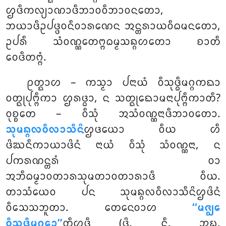
ᩌᨴᩥᨠᩃ᩠ᨿᩣᨱᩣᨴᩥᨽᩣᩅᩅᩥᨽᩣᩅᨶᨲᩮᩣ,
ᨽᨿᩣᨴᩥᩏᨸᨴ᩠ᨴᩅᨶᩥᩅᩣᩁᨱᩮᨶ ᩋᨶ᩠ᨲᩁᩣᨿᩅᩥᨵᨾᨶᨲᩮᩣ,
ᩏᨸᩁᩥ ᩈᩴᩅᨱ᩠ᨱᩮᨲᨻ᩠ᨻᨵᨾ᩠ᨾᩈᨦ᩠ᨣᩉᨲᩮᩣ ᨧᩣᨲᩥ
ᩅᩮᨴᩥᨲᨻ᩠ᨻᩴ.
ᩑᨲ᩠ᨳᩣᩉ – ᨠᩈ᩠ᨾᩣ ᨸᨶᩣᨿᩴ ᩅᩥᩈᩩᨴ᩠ᨵᩥᨾᨣ᩠ᨣᨠᨳᩣ
ᩅᨲ᩠ᨳᩩᨸᩩᨻ᩠ᨻᩥᨠᩣ ᩌᩁᨴ᩠ᨵᩣ, ᨶ ᩈᨲ᩠ᨳᩩᨳᩮᩣᨾᨶᩣᨸᩩᨻ᩠ᨻᩥᨠᩣᨲᩥ?
ᩅᩩᨧ᩠ᨧᨲᩮ – ᩅᩥᩈᩩᩴ ᩋᩈᩴᩅᨱ᩠ᨱᨶᩣᨴᩥᨽᩣᩅᨲᩮᩣ.
ᩈᩩᨾᨦ᩠ᨣᩃᩅᩥᩃᩣᩈᩥᨶᩦ
ᩌᨴᨿᩮᩣ ᩅᩥᨿ ᩉᩥ
ᨴᩦᨥᨶᩥᨠᩣᨿᩣᨴᩦᨶᩴ ᨶᩣᨿᩴ ᩅᩥᩈᩩᩴ ᩈᩴᩅᨱ᩠ᨱᨶᩣ, ᨶ
ᨸᨠᩁᨱᨶ᩠ᨲᩁᩴ ᩅᩣ
ᩋᨽᩥᨵᨾ᩠ᨾᩣᩅᨲᩣᩁᩈᩩᨾᨲᩣᩅᨲᩣᩁᩣᨴᩥ ᩅᩥᨿ.
ᨲᩣᩈᩴᨿᩮᩅ ᨸᨶ ᩈᩩᨾᨦ᩠ᨣᩃᩅᩥᩃᩣᩈᩥᨶᩦᩌᨴᩦᨶᩴ
ᩅᩥᩈᩮᩈᨽᩪᨲᩣ. ᨲᩮᨶᩮᩅᩣᩉ
‘‘ᨾᨩ᩠ᨫᩮ
ᩅᩥᩈᩩᨴ᩠ᨵᩥᨾᨣ᩠ᨣᩮᩣ’’
ᨲᩥᩌᨴᩥ (ᨴᩦ. ᨶᩥ. ᩋᨭ᩠ᨮ.