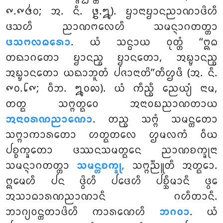
᪑.᪑᪕᪐; ᩋ. ᨶᩥ. ᪔.᪘). ᨮᩣᨶᩣᨮᩣᨶᨬᩣᨱᩣᨴᩦᩉᩥ
ᨴᩈᩉᩥ ᨬᩣᨱᨻᩃᩮᩉᩥ ᩈᨾᨶ᩠ᨶᩣᨣᨲᨲ᩠ᨲᩣ
ᨴᩈᨻᩃᨵᩁᩮᩣ
. ᨿᩴ ᩈᨶ᩠ᨵᩣᨿ ᩅᩩᨲ᩠ᨲᩴ ‘‘ᩍᨵ
ᨲᨳᩣᨣᨲᩮᩣ ᨮᩣᨶᨬ᩠ᨧ ᨮᩣᨶᨲᩮᩣ, ᩋᨭ᩠ᨮᩣᨶᨬ᩠ᨧ
ᩋᨭ᩠ᨮᩣᨶᨲᩮᩣ ᨿᨳᩣᨽᩪᨲᩴ ᨸᨩᩣᨶᩣᨲᩦ’’ᨲᩥᩌᨴᩥ (ᩋ. ᨶᩥ.
᪑᪐.᪒᪑; ᩅᩥᨽ. ᪘᪐᪙). ᨿᩴ ᨠᩥᨬ᩠ᨧᩥ ᨬᩮᨿ᩠ᨿᩴ ᨶᩣᨾ,
ᨲᨲ᩠ᨳ ᩈᨻ᩠ᨻᨲ᩠ᨳᩮᩅ ᩋᨶᩣᩅᨭᨬᩣᨱᨲᩣᨿ
ᩋᨶᩣᩅᩁᨱᨬᩣᨱᩮᩣ
. ᨲᨬ᩠ᨧ ᩈᨻ᩠ᨻᩴ ᩈᨾᨶ᩠ᨲᨲᩮᩣ
ᩈᨻ᩠ᨻᩣᨠᩣᩁᨲᩮᩣ ᩉᨲ᩠ᨳᨲᩃᩮ ᩌᨾᩃᨠᩴ ᩅᩥᨿ
ᨸᨧ᩠ᨧᨠ᩠ᨡᨲᩮᩣ ᨴᩔᨶᩈᨾᨲ᩠ᨳᩮᨶ ᨬᩣᨱᨧᨠ᩠ᨡᩩᨶᩣ
ᩈᨾᨶ᩠ᨶᩣᨣᨲᨲ᩠ᨲᩣ
ᩈᨾᨶ᩠ᨲᨧᨠ᩠ᨡᩩ,
ᩈᨻ᩠ᨻᨬ᩠ᨬᩪᨲᩥ ᩋᨲ᩠ᨳᩮᩣ.
ᩍᨾᩮᩉᩥ ᨸᨶ ᨴ᩠ᩅᩦᩉᩥ ᨸᨴᩮᩉᩥ ᨸᨧ᩠ᨨᩥᨾᩣᨶᩥ ᨴ᩠ᩅᩮ
ᩋᩈᩣᨵᩣᩁᨱᨬᩣᨱᩣᨶᩥ ᨣᩉᩥᨲᩣᨶᩥ.
ᨽᩣᨣ᩠ᨿᩅᨶ᩠ᨲᨲᩣᨴᩦᩉᩥ ᨠᩣᩁᨱᩮᩉᩥ
ᨽᨣᩅᩣ
. ᨿᩴ