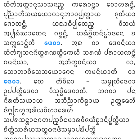
ᨲᩴᨲᩴᩋᨲ᩠ᨳᩣᨶᩩᩈᩣᩈᨶᨬ᩠ᨧ ᨠᩁᩮᩣᨶ᩠ᨲᩣ ᩅᩮᩣᩉᩁᨶ᩠ᨲᩥ,
ᨸᩩᨬ᩠ᨬᩣᨲᩥᩈᨿᨿᩮᩣᨣᩣᨶᩩᨽᩣᩅᨸ᩠ᨸᨲ᩠ᨲᩣᨿ ᨩᩩᨲᩥᨿᩣ
ᨩᩮᩣᨲᨶ᩠ᨲᩥ, ᨿᨳᩣᨵᩥᨸ᩠ᨸᩮᨲᨬ᩠ᨧ ᩅᩥᩈᨿᩴ
ᩋᨸ᩠ᨸᨭᩥᨥᩣᨲᩮᨶ ᨣᨧ᩠ᨨᨶ᩠ᨲᩥ, ᨿᨳᩥᨧ᩠ᨨᩥᨲᨶᩥᨸ᩠ᨹᩣᨴᨶᩮ ᨧ
ᩈᨠ᩠ᨠᩮᩣᨶ᩠ᨲᩦᨲᩥ
ᨴᩮᩅᩣ
. ᩋᨳ ᩅᩣ ᨴᩮᩅᨶᩦᨿᩣ
ᨲᩴᨲᩴᨻ᩠ᨿᩈᨶᨶᩥᨲ᩠ᨳᩁᨱᨲ᩠ᨳᩥᨠᩮᩉᩥ ᩈᩁᨱᩴ ᨸᩁᩣᨿᨱᨶ᩠ᨲᩥ
ᨣᨾᨶᩦᨿᩣ, ᩋᨽᩥᨲ᩠ᨳᩅᨶᩦᨿᩣ ᩅᩣ,
ᩈᩮᩣᨽᩣᩅᩥᩈᩮᩈᨿᩮᩣᨣᩮᨶ ᨠᨾᨶᩦᨿᩣᨲᩥ ᩅᩣ
ᨴᩮᩅᩣ
. ᨲᩮ ᨲᩥᩅᩥᨵᩣ – ᩈᨾ᩠ᨾᩩᨲᩥᨴᩮᩅᩣ
ᩏᨸᨸᨲ᩠ᨲᩥᨴᩮᩅᩣ ᩅᩥᩈᩩᨴ᩠ᨵᩥᨴᩮᩅᩣᨲᩥ. ᨽᨣᩅᩣ ᨸᨶ
ᨶᩥᩁᨲᩥᩈᨿᩣᨿ ᩋᨽᩥᨬ᩠ᨬᩣᨠᩦᩊᩣᨿ ᩏᨲ᩠ᨲᨾᩮᩉᩥ
ᨴᩥᨻ᩠ᨻᨻᩕᩉ᩠ᨾᩋᩁᩥᨿᩅᩥᩉᩣᩁᩮᩉᩥ
ᩈᨸᩁᩈᨶ᩠ᨲᩣᨶᨣᨲᨸᨬ᩠ᨧᩅᩥᨵᨾᩣᩁᩅᩥᨩᨿᩥᨧ᩠ᨨᩣᨶᩥᨸ᩠ᨹᨲ᩠ᨲᩥᨿᩣ
ᨧᩥᨲ᩠ᨲᩥᩔᩁᩥᨿᩈᨲ᩠ᨲᨵᨶᩣᨴᩥᩈᨾ᩠ᨾᩣᨸᨭᩥᨸᨲ᩠ᨲᩥ