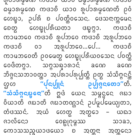
ᩁᩪᨸᩣᩁᨾ᩠ᨾᨱᩮ ᨠᨴᩣᨧᩥ ᨿᩣᩅ ᨵᨾ᩠ᨾᩣᩁᨾ᩠ᨾᨱᩮ ᨠᨴᩣᨧᩥ
ᨵᨾ᩠ᨾᩣᩁᨾ᩠ᨾᨱᩮ ᨠᨴᩣᨧᩥ ᨿᩣᩅ ᩁᩪᨸᩣᩁᨾ᩠ᨾᨱᩮᨲᩥ ᩑᩅᩴ
ᩉᩮᨭ᩠ᨮᩣ, ᩏᨸᩁᩥ ᨧ ᨸᩅᨲ᩠ᨲᩥᩅᩈᩮᨶ. ᨴᩮᩈᨶᩣᨠ᩠ᨠᨾᩮᨶ
ᨧᩮᨲ᩠ᨳ ᩉᩮᨭ᩠ᨮᩩᨸᩁᩥᨿᨲᩣ ᨴᨭ᩠ᨮᨻ᩠ᨻᩣ. ᨠᨴᩣᨧᩥ
ᨠᩣᨾᨽᩅᩮ ᨠᨴᩣᨧᩥ ᩁᩪᨸᨽᩅᩮ ᨠᨴᩣᨧᩥ ᩋᩁᩪᨸᨽᩅᩮ
ᨠᨴᩣᨧᩥ ᩅᩣ ᩋᩁᩪᨸᨽᩅᩮ…ᨸᩮ… ᨠᨴᩣᨧᩥ
ᨠᩣᨾᨽᩅᩮᨲᩥ ᩑᩅᨾᩮᨲ᩠ᨳ ᩉᩮᨭ᩠ᨮᩩᨸᩁᩥᨿᩅᩈᩮᨶ ᨸᩅᨲ᩠ᨲᩥ
ᩅᩮᨴᩥᨲᨻ᩠ᨻᩣ. ᩈᨻ᩠ᨻᩈᨦ᩠ᨡᩣᩁᩣᨶᩴ ᨡᨱᩮ ᨡᨱᩮ
ᨽᩥᨩ᩠ᨩᨶᩈᨽᩣᩅᨲ᩠ᨲᩣ ᩋᨸᩁᩣᨸᩁᩩᨸ᩠ᨸᨲ᩠ᨲᩥ ᩑᨲ᩠ᨳ ᩈᩴᩈᩥᨻ᩠ᨻᨶᨶ᩠ᨲᩥ
ᩌᩉ
‘‘ᨸᩩᨶᨸ᩠ᨸᩩᨶᩴ ᩏᨸ᩠ᨸᨩ᩠ᨩᨶᨲᩮᩣ’’
ᨲᩥ.
‘‘ᩈᩴᩈᩥᨻ᩠ᨻᨶᨭ᩠ᨮᩮᨶᩣ’’
ᨲᩥ ᩍᨴᩴ ᨿᩮᨶ ᩈᨾ᩠ᨻᨶ᩠ᨵᩮᨶ ᨩᨭᩣ
ᩅᩥᨿᩣᨲᩥ ᨩᨭᩣᨲᩥ
ᨩᨭᩣᨲᨱ᩠ᩉᩣᨶᩴ ᩏᨸᨾᩪᨸᨾᩮᨿ᩠ᨿᨲᩣ,
ᨲᩴᨴᩔᨶᩴ. ᩋᨿᩴ ᩉᩮᨲ᩠ᨳ ᩋᨲ᩠ᨳᩮᩣ – ᨿᨳᩣ
ᨩᩣᩃᩥᨶᩮᩣ ᩅᩮᩊᩩᨣᩩᨾ᩠ᨻᩔ ᩈᩣᨡᩣ,
ᨠᩮᩣᩈᩈᨬ᩠ᨧᨿᩣᨴᨿᩮᩣ ᨧ ᩋᨲ᩠ᨲᨶᩣ ᩋᨲ᩠ᨲᨶᩮᩣ