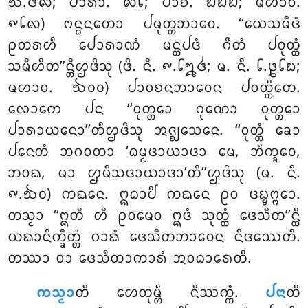
᪓.᪕᪙; ᨸᩣᩁᩣ. ᪙᪒; ᨸᩣᨧᩥ. ᪖᪖᪖; ᨾᩉᩣᩅ.
᪑᪒᪙) ᨻᨶ᩠ᨵᨶᨲᩮᩣ ᨸᨾᩩᨲ᩠ᨲᨽᩣᩅᩮ. ‘‘ᨿᩮᩈᨾᩥᨴᩴ
ᩑᨲᩁᩉᩥ ᨸᩮᩣᩁᩣᨱᩴ ᨾᨶ᩠ᨲᨸᨴᩴ ᨣᩦᨲᩴ ᨸᩅᩩᨲ᩠ᨲᩴ
ᩈᨾᩥᩉᩥᨲ’’ᨶ᩠ᨲᩥᩌᨴᩦᩈᩩ (ᨴᩦ. ᨶᩥ. ᪑.᪒᪘᪕; ᨾ. ᨶᩥ. ᪒.᪔᪒᪗;
ᨾᩉᩣᩅ. ᪓᪐᪐) ᨸᩣᩅᨧᨶᨽᩣᩅᩮᨶ ᨸᩅᨲ᩠ᨲᩥᨲᩮ.
ᩃᩮᩣᨠᩮ ᨸᨶ ‘‘ᩅᩩᨲ᩠ᨲᩮᩣ ᨣᩩᨱᩮᩣ ᩅᩩᨲ᩠ᨲᩮᩣ
ᨸᩣᩁᩣᨿᨶᩮᩣ’’ᨲᩥᩌᨴᩦᩈᩩ ᩋᨩ᩠ᨫᩮᩈᨶᩮ. ‘‘ᩅᩩᨲ᩠ᨲᩴ ᨡᩮᩣ
ᨸᨶᩮᨲᩴ ᨽᨣᩅᨲᩣ ‘ᨵᨾ᩠ᨾᨴᩣᨿᩣᨴᩣ ᨾᩮ, ᨽᩥᨠ᩠ᨡᩅᩮ,
ᨽᩅᨳ, ᨾᩣ ᩌᨾᩥᩈᨴᩣᨿᩣᨴᩣ’ᨲᩥ’’ᩌᨴᩦᩈᩩ (ᨾ. ᨶᩥ.
᪑.᪓᪐) ᨠᨳᨶᩮ. ᩍᨵᩣᨸᩥ ᨠᨳᨶᩮ ᩑᩅ ᨴᨭ᩠ᨮᨻ᩠ᨻᩮᩣ.
ᨲᩈ᩠ᨾᩣ ‘‘ᩍᨲᩥ ᩉᩥ ᩑᩅᨾᩮᩅ ᩍᨴᩴ ᩈᩩᨲ᩠ᨲᩴ ᨴᩮᩈᩥᨲ’’ᨶ᩠ᨲᩥ
ᨿᨳᩣᨶᩥᨠ᩠ᨡᩥᨲ᩠ᨲᩴ ᨣᩣᨳᩴ ᨴᩮᩈᩥᨲᨽᩣᩅᩮᨶ ᨶᩥᨴᩔᩮᨲᩥ.
ᨲᩔᩣ ᩅᩣ ᨴᩮᩈᩥᨲᩣᨠᩣᩁᩴ ᩋᩅᨵᩣᩁᩮᨲᩥ.
ᨠᩈ᩠ᨾᩣ
ᨲᩥ ᩉᩮᨲᩩᨾ᩠ᩉᩥ ᨶᩥᩔᨠ᩠ᨠᩴ.
ᨸᨶᩣ
ᨲᩥ