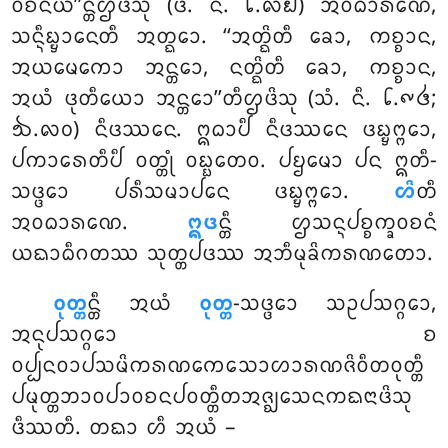
ᩅᨧᨶᩦᨿ’’ᨶ᩠ᨲᩥᩌᨴᩦᩈᩩ (ᨴᩦ. ᨶᩥ. ᪒.᪙᪖) ᩋᩅᨵᩣᩁᨱᩮ,
ᩈᨶ᩠ᨶᩥᨭ᩠ᨮᩣᨶᩮᨲᩥ ᩋᨲ᩠ᨳᩮᩣ. ‘‘ᩋᨲ᩠ᨳᩦᨲᩥ ᨡᩮᩣ, ᨠᨧ᩠ᨧᩣᨶ,
ᩋᨿᨾᩮᨠᩮᩣ ᩋᨶ᩠ᨲᩮᩣ, ᨶᨲ᩠ᨳᩦᨲᩥ ᨡᩮᩣ, ᨠᨧ᩠ᨧᩣᨶ,
ᩋᨿᩴ ᨴᩩᨲᩥᨿᩮᩣ ᩋᨶ᩠ᨲᩮᩣ’’ᨲᩥᩌᨴᩦᩈᩩ (ᩈᩴ. ᨶᩥ. ᪒.᪑᪕;
᪓.᪙᪐) ᨶᩥᨴᩔᨶᩮ. ᩍᨵᩣᨸᩥ ᨶᩥᨴᩔᨶᩮ ᨴᨭ᩠ᨮᨻ᩠ᨻᩮᩣ,
ᨸᨠᩣᩁᩮᨲᩥᨸᩥ ᩅᨲ᩠ᨲᩩᩴ ᩅᨭ᩠ᨭᨲᩮᩅ. ᨸᨮᨾᩮᩣ ᨸᨶ ᩍᨲᩥ-
ᩈᨴ᩠ᨴᩮᩣ ᨸᩁᩥᩈᨾᩣᨸᨶᩮ ᨴᨭ᩠ᨮᨻ᩠ᨻᩮᩣ.
ᩉᩦ
ᨲᩥ
ᩋᩅᨵᩣᩁᨱᩮ.
ᩍᨴ
ᨶ᩠ᨲᩥ ᩌᩈᨶ᩠ᨶᨸᨧ᩠ᨧᨠ᩠ᨡᩅᨧᨶᩴ
ᨿᨳᩣᨵᩥᨣᨲᩔ ᩈᩩᨲ᩠ᨲᨸᨴᩔ ᩋᨽᩥᨾᩩᨡᩦᨠᩁᨱᨲᩮᩣ.
ᩅᩩᨲ᩠ᨲ
ᨶ᩠ᨲᩥ ᩋᨿᩴ
ᩅᩩᨲ᩠ᨲ
-ᩈᨴ᩠ᨴᩮᩣ ᩈᩏᨸᩈᨣ᩠ᨣᩮᩣ,
ᩋᨶᩩᨸᩈᨣ᩠ᨣᩮᩣ ᨧ
ᩅᨸ᩠ᨸᨶᩅᩣᨸᩈᨾᩦᨠᩁᨱᨠᩮᩈᩮᩣᩉᩣᩁᨱᨩᩦᩅᩥᨲᩅᩩᨲ᩠ᨲᩥ
ᨸᨾᩩᨲ᩠ᨲᨽᩣᩅᨸᩣᩅᨧᨶᨸᩅᨲ᩠ᨲᩥᨲᩋᨩ᩠ᨫᩮᩈᨶᨠᨳᨶᩣᨴᩦᩈᩩ
ᨴᩥᩔᨲᩥ. ᨲᨳᩣ ᩉᩥ ᩋᨿᩴ –