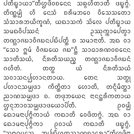
ᨸᨲᩥᨭ᩠ᨮᩣᨿᩣ’’ᨲᩥᩌᨴᩥᩅᨧᨶᩮᨶ ᩈᨦ᩠ᨣᩉᩥᨲᩣᨲᩥ ᨴᨭ᩠ᨮᨻ᩠ᨻᩴ.
ᨲᩥᨱ᩠ᨱᨾ᩠ᨸᩥ ᩉᩥ ᨶᩮᩈᩴ ᨧᩁᩥᨾᨽᩅᩮ ᩅᩥᩈᩮᩈᨲᩮᩣ
ᩈᩴᩈᩣᩁᨽᨿᩥᨠ᩠ᨡᨱᩴ, ᨿᨳᩣᩈᨠᩴ ᩈᩦᩃᩮ ᨸᨲᩥᨭ᩠ᨮᩣᨿ
ᩈᨾᨳᩅᩥᨸᩔᨶᩴ ᩏᩔᩩᨠ᩠ᨠᩣᨸᩮᨲ᩠ᩅᩣ
ᨲᨱ᩠ᩉᩣᨩᨭᩣᩅᩥᨩᨭᨶᨸᨭᩥᨸᨲ᩠ᨲᩥ ᨧ ᩈᨾᩣᨶᩣᨲᩥ. ᩋᨳ ᩅᩣ
‘‘ᩈᩮᩣ ᩍᨾᩴ ᩅᩥᨩᨭᨿᩮ ᨩᨭ’’ᨶ᩠ᨲᩥ ᩈᩣᨵᩣᩁᨱᩅᨧᨶᩮᨶ
ᩈᩣᨲᩥᩈᨿᩴ, ᨶᩥᩁᨲᩥᩈᨿᨬ᩠ᨧ ᨲᨱ᩠ᩉᩣᨩᨭᩣᩅᩥᨩᨭᨶᩴ
ᨣᩉᩥᨲᩴ. ᨲᨲ᩠ᨳ ᨿᩴ ᨶᩥᩁᨲᩥᩈᨿᩴ
ᩈᩅᩣᩈᨶᨸ᩠ᨸᩉᩣᨶᨲᩣᨿ. ᨲᩮᨶ ᩈᨲ᩠ᨳᩩ
ᨸᩉᩣᨶᩈᨾ᩠ᨸᨴᩣ ᨠᩥᨲ᩠ᨲᩥᨲᩣ ᩉᩮᩣᨲᩥ, ᨲᨶ᩠ᨶᩥᨾᩥᨲ᩠ᨲᩣ
ᨬᩣᨱᩈᨾ᩠ᨸᨴᩣ ᨧ. ᨲᨴᩩᨽᨿᩮᨶ ᨶᩣᨶᨶ᩠ᨲᩁᩥᨠᨲᩣᨿ
ᩌᨶᩩᨽᩣᩅᩈᨾ᩠ᨸᨴᩣᨴᨿᩮᩣᨸᩦᨲᩥ. ᩑᩅᨾ᩠ᨸᩥ
ᨳᩮᩣᨾᨶᩣᨸᩩᨻ᩠ᨻᩥᨠᩣᨿᩴ ᨠᨳᩣᨲᩥ ᩅᩮᨴᩥᨲᨻ᩠ᨻᩴ. ᩋᨳ ᩅᩣ
ᨳᩮᩣᨾᨶᩣᨸᩩᨻ᩠ᨻᩥᨠᩣ ᩑᩅᩣᨿᩴ ᨠᨳᩣᨲᩥ ᨴᨭ᩠ᨮᨻ᩠ᨻᩴ,
‘‘ᩈᨻ᩠ᨻᨵᨾ᩠ᨾᩮᩈᩩ ᩋᨸ᩠ᨸᨭᩥᩉᨲᨬᩣᨱᨧᩣᩁᩮᩣ’’ᨲᩥᩌᨴᩥᨶᩣ