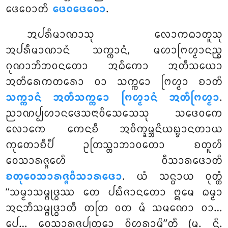
ᨴᩮᩅᩮᩣᨲᩥ
ᨴᩮᩅᨴᩮᩅᩮᩣ
.
ᩋᨸᩁᩥᨾᩣᨱᩣᩈᩩ ᩃᩮᩣᨠᨵᩣᨲᩪᩈᩩ
ᩋᨸᩁᩥᨾᩣᨱᩣᨶᩴ ᩈᨠ᩠ᨠᩣᨶᩴ, ᨾᩉᩣᨻᩕᩉ᩠ᨾᩣᨶᨬ᩠ᨧ
ᨣᩩᨱᩣᨽᩥᨽᩅᨶᨲᩮᩣ ᩋᨵᩥᨠᩮᩣ ᩋᨲᩥᩈᨿᩮᩣ
ᩋᨲᩥᩁᩮᨠᨲᩁᩮᩣ ᩅᩣ ᩈᨠ᩠ᨠᩮᩣ ᨻᩕᩉ᩠ᨾᩣ ᨧᩣᨲᩥ
ᩈᨠ᩠ᨠᩣᨶᩴ ᩋᨲᩥᩈᨠ᩠ᨠᩮᩣ ᨻᩕᩉ᩠ᨾᩣᨶᩴ ᩋᨲᩥᨻᩕᩉ᩠ᨾᩣ
.
ᨬᩣᨱᨸ᩠ᨸᩉᩣᨶᨴᩮᩈᨶᩣᩅᩥᩈᩮᩈᩮᩈᩩ ᩈᨴᩮᩅᨠᩮ
ᩃᩮᩣᨠᩮ ᨠᩮᨶᨧᩥ ᩋᩅᩥᨠ᩠ᨡᨾ᩠ᨽᨶᩦᨿᨭ᩠ᨮᩣᨶᨲᩣᨿ
ᨠᩩᨲᩮᩣᨧᩥᨸᩥ ᩏᨲᩕᩈ᩠ᨲᩣᨽᩣᩅᨲᩮᩣ ᨧᨲᩪᩉᩥ
ᩅᩮᩈᩣᩁᨩ᩠ᨩᩮᩉᩥ ᩅᩥᩈᩣᩁᨴᩮᩣᨲᩥ
ᨧᨲᩩᩅᩮᩈᩣᩁᨩ᩠ᨩᩅᩥᩈᩣᩁᨴᩮᩣ
. ᨿᩴ ᩈᨶ᩠ᨵᩣᨿ ᩅᩩᨲ᩠ᨲᩴ
‘‘ᩈᨾ᩠ᨾᩣᩈᨾ᩠ᨻᩩᨴ᩠ᨵᩔ ᨲᩮ ᨸᨭᩥᨩᩣᨶᨲᩮᩣ ᩍᨾᩮ ᨵᨾ᩠ᨾᩣ
ᩋᨶᨽᩥᩈᨾ᩠ᨻᩩᨴ᩠ᨵᩣᨲᩥ ᨲᨲᩕ ᩅᨲ ᨾᩴ ᩈᨾᨱᩮᩣ ᩅᩣ…
ᨸᩮ… ᩅᩮᩈᩣᩁᨩ᩠ᨩᨸ᩠ᨸᨲ᩠ᨲᩮᩣ ᩅᩥᩉᩁᩣᨾᩦ’’ᨲᩥ (ᨾ. ᨶᩥ.