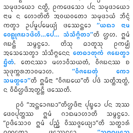
ᩈᨾᩩᨴᩣᨿᩮᩣ ᨶᨲ᩠ᨳᩥ, ᩑᨠᨴᩮᩈᩮᩣ ᨸᨶ ᩈᨾᩩᨴᩣᨿᩮᩣ
ᨶᩣᨾ ᨶ ᩉᩮᩣᨲᩦᨲᩥ ᩋᩅᨿᩅᨲᩮᩣ ᩈᨾᩩᨴᩣᨿᩴ ᨽᩥᨶ᩠ᨶᩴ
ᨠᨲ᩠ᩅᩣ ᩏᨸᨾᩪᨸᨾᩮᨿ᩠ᨿᩴ ᨴᩔᩮᨶ᩠ᨲᩮᩣ
‘‘ᨿᨳᩣ ᨶᩣᨾ
ᩅᩮᩊᩩᨩᨭᩣᨴᩦᩉᩥ…ᨸᩮ… ᩈᩴᩈᩥᨻ᩠ᨻᩥᨲᩣ’’
ᨲᩥ ᩌᩉ. ᩍᨾᩴ
ᨩᨭᨶ᩠ᨲᩥ ᩈᨾ᩠ᨻᨶ᩠ᨵᩮᩣ. ᨲᩦᩈᩩ ᨵᩣᨲᩪᩈᩩ ᩑᨠᨾ᩠ᨸᩥ
ᩋᩈᩮᩈᩮᨲ᩠ᩅᩣ ᩈᩴᩈᩥᨻ᩠ᨻᨶᩮᨶ
ᨲᩮᨵᩣᨲᩩᨠᩴ ᨩᨭᩮᨲ᩠ᩅᩣ
ᨮᩥᨲᩴ
. ᨲᩮᨶᩔᩣ ᨾᩉᩣᩅᩥᩈᨿᨲᩴ, ᩅᩥᨩᨭᨶᩔ ᨧ
ᩈᩩᨴᩩᨠ᩠ᨠᩁᨽᩣᩅᨾᩣᩉ.
‘‘ᩅᩥᨩᨭᩮᨲᩩᩴ ᨠᩮᩣ
ᩈᨾᨲ᩠ᨳᩮᩣ’’
ᨲᩥ ᩍᨾᩥᨶᩣ ‘‘ᩅᩥᨩᨭᨿᩮ’’ᨲᩥ ᨸᨴᩴ ᩈᨲ᩠ᨲᩥᩋᨲ᩠ᨳᩴ,
ᨶ ᩅᩥᨵᩥᩌᨴᩥᩋᨲ᩠ᨳᨶ᩠ᨲᩥ ᨴᩔᩮᨲᩥ.
ᩑᩅᩴ ‘‘ᩋᨶ᩠ᨲᩮᩣᨩᨭᩣ’’ᨲᩥᩌᨴᩥᨶᩣ ᨸᩩᨭ᩠ᨮᩮᩣ ᨸᨶ ᩋᩔ
ᨴᩮᩅᨸᩩᨲ᩠ᨲᩔ ᩍᨾᩴ ᨣᩣᨳᨾᩣᩉᩣᨲᩥ ᩈᨾ᩠ᨻᨶ᩠ᨵᩮᩣ.
‘‘ᩑᨴᩥᩈᩮᩣᩅ ᩍᨾᩴ ᨸᨬ᩠ᩉᩴ ᩅᩥᩔᨩ᩠ᨩᩮᨿ᩠ᨿᩣ’’ᨲᩥ ᩈᨲ᩠ᨳᩣᩁᩴ
ᨣᩩᨱᨲᩮᩣ ᨴᩔᩮᨶ᩠ᨲᩮᩣ
‘‘ᩈᨻ᩠ᨻᨵᨾ᩠ᨾᩮᩈᩩ