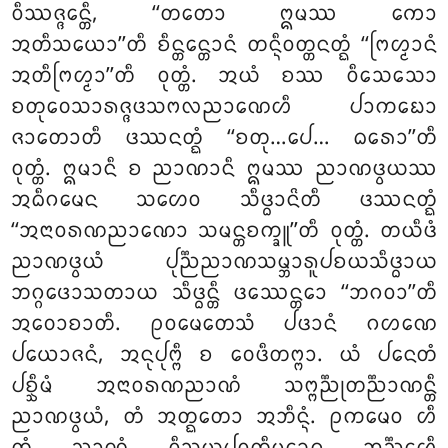
ᩅᩥᩔᨩ᩠ᨩᩮᨶ᩠ᨲᩥ, ‘‘ᨲᨲᩮᩣ ᩍᨾᩔ ᨠᩮᩣ
ᩋᨲᩥᩈᨿᩮᩣ’’ᨲᩥ ᨧᩥᨶ᩠ᨲᩮᨶ᩠ᨲᩣᨶᩴ ᨲᨶ᩠ᨶᩥᩅᨲ᩠ᨲᨶᨲ᩠ᨳᩴ ‘‘ᨻᩕᩉ᩠ᨾᩣᨶᩴ
ᩋᨲᩥᨻᩕᩉ᩠ᨾᩣ’’ᨲᩥ ᩅᩩᨲ᩠ᨲᩴ. ᩋᨿᩴ ᨧᩔ ᩅᩥᩈᩮᩈᩮᩣ
ᨧᨲᩩᩅᩮᩈᩣᩁᨩ᩠ᨩᨴᩈᨻᩃᨬᩣᨱᩮᩉᩥ ᨸᩣᨠᨭᩮᩣ
ᨩᩣᨲᩮᩣᨲᩥ ᨴᩔᨶᨲ᩠ᨳᩴ ‘‘ᨧᨲᩩ…ᨸᩮ…
ᨵᩁᩮᩣ’’ᨲᩥ
ᩅᩩᨲ᩠ᨲᩴ. ᩍᨾᩣᨶᩥ ᨧ ᨬᩣᨱᩣᨶᩥ ᩍᨾᩔ ᨬᩣᨱᨴ᩠ᩅᨿᩔ
ᩋᨵᩥᨣᨾᩮᨶ ᩈᩉᩮᩅ ᩈᩥᨴ᩠ᨵᩣᨶᩦᨲᩥ ᨴᩔᨶᨲ᩠ᨳᩴ
‘‘ᩋᨶᩣᩅᩁᨱᨬᩣᨱᩮᩣ ᩈᨾᨶ᩠ᨲᨧᨠ᩠ᨡᩪ’’ᨲᩥ ᩅᩩᨲ᩠ᨲᩴ. ᨲᨿᩥᨴᩴ
ᨬᩣᨱᨴ᩠ᩅᨿᩴ ᨸᩩᨬ᩠ᨬᨬᩣᨱᩈᨾ᩠ᨽᩣᩁᩪᨸᨧᨿᩈᩥᨴ᩠ᨵᩣᨿ
ᨽᨣ᩠ᨣᨴᩮᩣᩈᨲᩣᨿ ᩈᩥᨴ᩠ᨵᨶ᩠ᨲᩥ ᨴᩔᩮᨶ᩠ᨲᩮᩣ ‘‘ᨽᨣᩅᩣ’’ᨲᩥ
ᩋᩅᩮᩣᨧᩣᨲᩥ. ᩑᩅᨾᩮᨲᩮᩈᩴ
ᨸᨴᩣᨶᩴ ᨣᩉᨱᩮ
ᨸᨿᩮᩣᨩᨶᩴ, ᩋᨶᩩᨸᩩᨻ᩠ᨻᩥ ᨧ ᩅᩮᨴᩥᨲᨻ᩠ᨻᩣ. ᨿᩴ ᨸᨶᩮᨲᩴ
ᨸᨧ᩠ᨨᩥᨾᩴ ᩋᨶᩣᩅᩁᨱᨬᩣᨱᩴ ᩈᨻ᩠ᨻᨬ᩠ᨬᩩᨲᨬ᩠ᨬᩣᨱᨶ᩠ᨲᩥ
ᨬᩣᨱᨴ᩠ᩅᨿᩴ, ᨲᩴ ᩋᨲ᩠ᨳᨲᩮᩣ ᩋᨽᩥᨶ᩠ᨶᩴ. ᩑᨠᨾᩮᩅ ᩉᩥ