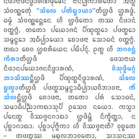
ᨶᩥᨴᩣᨶᩣᨴᩥᨶᩥᨴ᩠ᨵᩣᩁᨱᨾᩩᨡᩮᨶ ᨶᩣᨶᨸ᩠ᨸᨠᩣᩁᨲᩮᩣ ᩋᨲ᩠ᨳᩴ
ᩈᩴᩅᨱ᩠ᨱᩮᨲᩩᩴ
‘‘ᩈᩦᩃᩮ ᨸᨲᩥᨭ᩠ᨮᩣᨿᩣ’’
ᨲᩥᩌᨴᩥ ᩌᩁᨴ᩠ᨵᩴ.
ᨵᨾ᩠ᨾᩴ ᩈᩴᩅᨱ᩠ᨱᩮᨶ᩠ᨲᩮᨶ ᩉᩥ ᩌᨴᩥᨲᩮᩣ ᨲᩔ ᨶᩥᨴᩣᨶᩴ
ᩅᨲ᩠ᨲᨻ᩠ᨻᩴ, ᨲᨲᩮᩣ ᨸᨿᩮᩣᨩᨶᩴ ᨸᩥᨱ᩠ᨯᨲ᩠ᨳᩮᩣ ᨸᨴᨲ᩠ᨳᩮᩣ
ᩈᨾ᩠ᨻᨶ᩠ᨵᩮᩣ ᩋᨵᩥᨸ᩠ᨸᩣᨿᩮᩣ ᨧᩮᩣᨴᨶᩣ ᩈᩮᩣᨵᨶᩴ ᩅᨲ᩠ᨲᨻ᩠ᨻᩴ.
ᨲᨳᩣ ᨧᩮᩅ ᩌᨧᩁᩥᨿᩮᨶ ᨸᨭᩥᨸᨶ᩠ᨶᩴ. ᩑᨲ᩠ᨳ ᩉᩥ
ᨽᨣᩅᨶ᩠ᨲᩴ
ᨠᩥᩁᩣ
ᨲᩥᩌᨴᩥ ᨴᩮᩈᨶᩣᨿ
ᨶᩥᨴᩣᨶᨸᨿᩮᩣᨩᨶᨶᩥᨴ᩠ᨵᩣᩁᨱᩴ,
ᩅᩥᩈᩩᨴ᩠ᨵᩥᨾᨣ᩠ᨣᩴ
ᨽᩣᩈᩥᩔ
ᨶ᩠ᨲᩥᩌᨴᩥ ᨸᩥᨱ᩠ᨯᨲ᩠ᨳᨶᩥᨴ᩠ᨵᩣᩁᨱᩴ
,
ᩈᩦᩃᩮ
ᨮᨲ᩠ᩅᩣ
ᨲᩥᩌᨴᩥ ᨸᨴᨲ᩠ᨳᩈᨾ᩠ᨻᨶ᩠ᨵᩣᨵᩥᨸ᩠ᨸᩣᨿᩅᩥᨽᩣᩅᨶᩣ,
ᨠᩥᩴ
ᩈᩦᩃ
ᨶ᩠ᨲᩥᩌᨴᩥ ᨧᩮᩣᨴᨶᩣ, ᨲᨲᩮᩣ ᨸᩁᩴ ᩈᩮᩣᨵᨶᩴ,
ᩈᨾᩣᨵᩥᨸᨬ᩠ᨬᩣᨠᨳᩣᩈᩩᨸᩥ ᩑᩈᩮᩅ ᨶᨿᩮᩣ. ᨠᩈ᩠ᨾᩣ
ᨸᨶᩮᨲ᩠ᨳ ᩅᩥᩔᨩ᩠ᨩᨶᨣᩣᨳᩣ ᩌᨴᩥᨾ᩠ᩉᩥ ᨶᩥᨠ᩠ᨡᩥᨲ᩠ᨲᩣ, ᨶ
ᨸᩩᨧ᩠ᨨᩣᨣᩣᨳᩣ. ᨸᩩᨧ᩠ᨨᩣᨸᩩᨻ᩠ᨻᩥᨠᩣ ᩉᩥ ᩅᩥᩔᨩ᩠ᨩᨶᩣᨲᩥ? ᩅᩩᨧ᩠ᨧᨲᩮ
– ᨲᨴᨲ᩠ᨳᩔ ᨾᨦ᩠ᨣᩃᨽᩣᩅᨲᩮᩣ, ᩈᩣᩈᨶᩔ