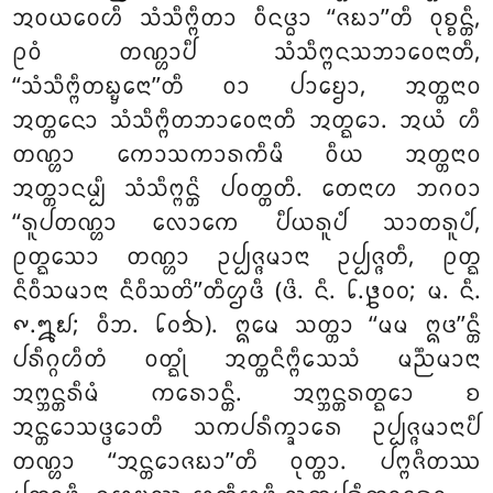
ᩋᩅᨿᩅᩮᩉᩥ ᩈᩴᩈᩥᨻ᩠ᨻᩥᨲᩣ ᩅᩥᨶᨴ᩠ᨵᩣ ‘‘ᨩᨭᩣ’’ᨲᩥ ᩅᩩᨧ᩠ᨧᨶ᩠ᨲᩥ,
ᩑᩅᩴ ᨲᨱ᩠ᩉᩣᨸᩥ ᩈᩴᩈᩥᨻ᩠ᨻᨶᩈᨽᩣᩅᩮᨶᩣᨲᩥ,
‘‘ᩈᩴᩈᩥᨻ᩠ᨻᩥᨲᨭ᩠ᨮᩮᨶᩣ’’ᨲᩥ ᩅᩣ ᨸᩣᨮᩮᩣ, ᩋᨲ᩠ᨲᨶᩣᩅ
ᩋᨲ᩠ᨲᨶᩮᩣ ᩈᩴᩈᩥᨻ᩠ᨻᩥᨲᨽᩣᩅᩮᨶᩣᨲᩥ ᩋᨲ᩠ᨳᩮᩣ. ᩋᨿᩴ ᩉᩥ
ᨲᨱ᩠ᩉᩣ ᨠᩮᩣᩈᨠᩣᩁᨠᩥᨾᩥ ᩅᩥᨿ ᩋᨲ᩠ᨲᨶᩣᩅ
ᩋᨲ᩠ᨲᩣᨶᨾ᩠ᨸᩥ ᩈᩴᩈᩥᨻ᩠ᨻᨶ᩠ᨲᩦ ᨸᩅᨲ᩠ᨲᨲᩥ. ᨲᩮᨶᩣᩉ ᨽᨣᩅᩣ
‘‘ᩁᩪᨸᨲᨱ᩠ᩉᩣ ᩃᩮᩣᨠᩮ ᨸᩥᨿᩁᩪᨸᩴ ᩈᩣᨲᩁᩪᨸᩴ,
ᩑᨲ᩠ᨳᩮᩈᩣ ᨲᨱ᩠ᩉᩣ ᩏᨸ᩠ᨸᨩ᩠ᨩᨾᩣᨶᩣ ᩏᨸ᩠ᨸᨩ᩠ᨩᨲᩥ, ᩑᨲ᩠ᨳ
ᨶᩥᩅᩥᩈᨾᩣᨶᩣ ᨶᩥᩅᩥᩈᨲᩦ’’ᨲᩥᩌᨴᩥ (ᨴᩦ. ᨶᩥ. ᪒.᪔᪐᪐; ᨾ. ᨶᩥ.
᪑.᪘᪖; ᩅᩥᨽ. ᪒᪐᪓). ᩍᨾᩮ ᩈᨲ᩠ᨲᩣ ‘‘ᨾᨾ ᩍᨴ’’ᨶ᩠ᨲᩥ
ᨸᩁᩥᨣ᩠ᨣᩉᩥᨲᩴ ᩅᨲ᩠ᨳᩩᩴ ᩋᨲ᩠ᨲᨶᩥᨻ᩠ᨻᩥᩈᩮᩈᩴ ᨾᨬ᩠ᨬᨾᩣᨶᩣ
ᩋᨻ᩠ᨽᨶ᩠ᨲᩁᩥᨾᩴ ᨠᩁᩮᩣᨶ᩠ᨲᩥ. ᩋᨻ᩠ᨽᨶ᩠ᨲᩁᨲ᩠ᨳᩮᩣ ᨧ
ᩋᨶ᩠ᨲᩮᩣᩈᨴ᩠ᨴᩮᩣᨲᩥ ᩈᨠᨸᩁᩥᨠ᩠ᨡᩣᩁᩮ ᩏᨸ᩠ᨸᨩ᩠ᨩᨾᩣᨶᩣᨸᩥ
ᨲᨱ᩠ᩉᩣ ‘‘ᩋᨶ᩠ᨲᩮᩣᨩᨭᩣ’’ᨲᩥ ᩅᩩᨲ᩠ᨲᩣ. ᨸᨻ᩠ᨻᨩᩥᨲᩔ