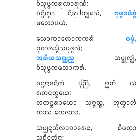
ᩅᩥᩈᩩᨴ᩠ᨵᨠᩁᩩᨱᩣᩁᩩᨱᩴ;
ᩅᨶ᩠ᨴᩥᨲ᩠ᩅᩣ ᨶᩥᩁᩩᨸᨠ᩠ᩃᩮᩈᩴ,
ᨻᩩᨴ᩠ᨵᩣᨴᩥᨧ᩠ᨧᩴ
ᨾᩉᩮᩣᨴᨿᩴ.
ᩃᩮᩣᨠᩣᩃᩮᩣᨠᨠᩁᩴ
ᨵᨾ᩠ᨾᩴ,
ᨣᩩᨱᩁᩈ᩠ᨾᩥᩈᨾᩩᨩ᩠ᨩᩃᩴ;
ᩋᩁᩥᨿᩈᨦ᩠ᨥᨬ᩠ᨧ
ᩈᨾ᩠ᨹᩩᩃ᩠ᩃᩴ,
ᩅᩥᩈᩩᨴ᩠ᨵᨠᨾᩃᩣᨠᩁᩴ.
ᩅᨶ᩠ᨴᨶᩣᨩᨶᩥᨲᩴ
ᨸᩩᨬ᩠ᨬᩴ, ᩍᨲᩥ ᨿᩴ
ᩁᨲᨶᨲ᩠ᨲᨿᩮ;
ᩉᨲᨶ᩠ᨲᩁᩣᨿᩮᩣ ᩈᨻ᩠ᨻᨲ᩠ᨳ, ᩉᩩᨲ᩠ᩅᩣᩉᩴ
ᨲᩔ ᨲᩮᨩᩈᩣ.
ᩈᨾ᩠ᨸᨶ᩠ᨶᩈᩦᩃᩣᨧᩣᩁᩮᨶ, ᨵᩦᨾᨲᩣ
ᩈᩩᨧᩥᩅᩩᨲ᩠ᨲᩥᨶᩣ;