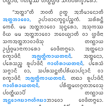
ᨸᨲ᩠ᨲᩣᨴᩥ, ᨣᩉᨭ᩠ᨮᩔ ᩉᨲ᩠ᨳᩥᩌᨴᩥ ᩈᨠᨸᩁᩥᨠ᩠ᨡᩣᩁᩮᩣ.
‘‘ᩋᨲ᩠ᨲᩣ’’ᨲᩥ ᨽᩅᨲᩥ ᩑᨲ᩠ᨳ ᩋᨽᩥᨾᩣᨶᩮᩣᨲᩥ
ᩋᨲ᩠ᨲᨽᩣᩅᩮᩣ,
ᩏᨸᩣᨴᩣᨶᨠ᩠ᨡᨶ᩠ᨵᨸᨬ᩠ᨧᨠᩴ. ᩈᩁᩦᩁᨶ᩠ᨲᩥ
ᨠᩮᨧᩥ. ᨾᨾ ᩋᨲ᩠ᨲᨽᩣᩅᩮᩣ ᩈᩩᨶ᩠ᨴᩁᩮᩣ, ᩋᩈᩩᨠᩔ
ᩅᩥᨿ ᨾᨾ ᩋᨲ᩠ᨲᨽᩣᩅᩮᩣ ᨽᩅᩮᨿ᩠ᨿᩣᨲᩥ ᩅᩣ ᩌᨴᩥᨶᩣ
ᩈᨠᩋᨲ᩠ᨲᨽᩣᩅᩣᨴᩦᩈᩩ ᨲᨱ᩠ᩉᩣᨿ
ᩏᨸ᩠ᨸᨩ᩠ᨩᨾᩣᨶᩣᨠᩣᩁᩮᩣ ᩅᩮᨴᩥᨲᨻ᩠ᨻᩮᩣ. ᩋᨲ᩠ᨲᨶᩮᩣ
ᨧᨠ᩠ᨡᩣᨴᩦᨶᩥ
ᩋᨩ᩠ᨫᨲ᩠ᨲᩥᨠᩣᨿᨲᨶᩣᨶᩥ
. ᩋᨲ᩠ᨲᨶᩮᩣ,
ᨸᩁᩮᩈᨬ᩠ᨧ ᩁᩪᨸᩣᨴᩦᨶᩥ
ᨻᩣᩉᩥᩁᩣᨿᨲᨶᩣᨶᩥ
. ᨸᩁᩮᩈᩴ
ᩈᨻ᩠ᨻᩣᨶᩥ ᩅᩣ, ᩈᨸᩁᩈᨶ᩠ᨲᨲᩥᨸᩁᩥᨿᩣᨸᨶ᩠ᨶᩣᨶᩥ ᩅᩣ
ᨧᨠ᩠ᨡᩣᨴᩦᨶᩥ
ᩋᨩ᩠ᨫᨲ᩠ᨲᩥᨠᩣᨿᨲᨶᩣᨶᩥ
. ᨲᨳᩣ ᩁᩪᨸᩣᨴᩦᨶᩥ
ᨻᩣᩉᩥᩁᩣᨿᨲᨶᩣᨶᩥ
. ᨸᩁᩥᨲ᩠ᨲᨾᩉᨣ᩠ᨣᨲᨽᩅᩮᩈᩩ
ᨸᩅᨲ᩠ᨲᩥᨿᩣᨸᩥ ᨲᨱ᩠ᩉᩣᨿ
ᩋᨶ᩠ᨲᩮᩣᨩᨭᩣᨻᩉᩥᨩᨭᩣ
ᨽᩣᩅᩮᩣ ᩅᩮᨴᩥᨲᨻ᩠ᨻᩮᩣ.