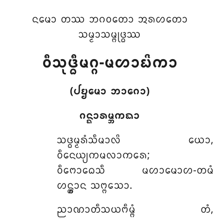
ᨶᨾᩮᩣ ᨲᩔ ᨽᨣᩅᨲᩮᩣ ᩋᩁᩉᨲᩮᩣ
ᩈᨾ᩠ᨾᩣᩈᨾ᩠ᨻᩩᨴ᩠ᨵᩔ
ᩅᩥᩈᩩᨴ᩠ᨵᩥᨾᨣ᩠ᨣ-ᨾᩉᩣᨭᩦᨠᩣ
(ᨸᨮᨾᩮᩣ ᨽᩣᨣᩮᩣ)
ᨣᨶ᩠ᨳᩣᩁᨾ᩠ᨽᨠᨳᩣ
ᩈᨴ᩠ᨵᨾ᩠ᨾᩁᩴᩈᩥᨾᩣᩃᩦ
ᨿᩮᩣ,
ᩅᩥᨶᩮᨿ᩠ᨿᨠᨾᩃᩣᨠᩁᩮ;
ᩅᩥᨻᩮᩣᨵᩮᩈᩥ ᨾᩉᩣᨾᩮᩣᩉ-ᨲᨾᩴ
ᩉᨶ᩠ᨲ᩠ᩅᩣᨶ ᩈᨻ᩠ᨻᩈᩮᩣ.
ᨬᩣᨱᩣᨲᩥᩈᨿᨻᩥᨾ᩠ᨻᩴ ᨲᩴ,