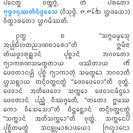
ᨸᨶᩮᨲ᩠ᨳ ᩅᨲ᩠ᨲᨻ᩠ᨻᩴ, ᨲᩴ ᨸᩁᨲᩮᩣ
ᨻᩩᨴ᩠ᨵᩣᨶᩩᩔᨲᩥᨶᩥᨴ᩠ᨴᩮᩈᩮ
(ᩅᩥᩈᩩᨴ᩠ᨵᩥ. ᪑.᪑᪒᪓ ᩌᨴᨿᩮᩣ)
ᩅᩥᨲ᩠ᨳᩣᩁᨲᩮᩣ ᩌᨣᨾᩥᩔᨲᩥ.
ᩑᨲ᩠ᨳ ᨧ ‘‘ᩈᨻ᩠ᨻᨵᨾ᩠ᨾᩮᩈᩩ
ᩋᨸ᩠ᨸᨭᩥᩉᨲᨬᩣᨱᨧᩣᩁᩮᩣ’’ᨲᩥ ᩍᨾᩥᨶᩣ
ᨲᩥᨿᨴ᩠ᨵᩣᩁᩩᩊ᩠ᩉᩣᨶᩴ ᨸᩩᨧ᩠ᨨᩣᨶᩴ ᨽᨣᩅᨲᩮᩣ
ᨻ᩠ᨿᩣᨠᩁᨱᩈᨾᨲ᩠ᨳᨲᩣᨿ ᨴᩔᩥᨲᩣᨿ ᨠᩥᩴ
ᨴᩮᩅᨲᩣᨶᨾ᩠ᨸᩥ ᨸᩩᨧ᩠ᨨᩴ ᨻ᩠ᨿᩣᨠᩣᨲᩩᩴ ᩈᨾᨲ᩠ᨳᩮᩣ ᨽᨣᩅᩣᨲᩥ
ᩌᩈᨦ᩠ᨠᩣᨿ ᨲᨶ᩠ᨶᩥᩅᨲ᩠ᨲᨶᨲ᩠ᨳᩴ ‘‘ᨴᩮᩅᨴᩮᩅᩮᩣ’’ᨲᩥ ᩅᩩᨲ᩠ᨲᩴ.
ᨴᩮᩅᩣᨶᩴ ᩋᨲᩥᨴᩮᩅᩮᩣ ᩈᨠ᩠ᨠᩮᩣ ᨴᩮᩅᩣᨶᨾᩥᨶ᩠ᨴᩮᩣ
ᨴᩮᩅᨲᩣᨶᩴ ᨸᨬ᩠ᩉᩴ ᩅᩥᩔᨩ᩠ᨩᩮᨲᩥ, ‘‘ᨲᨲᩮᩣ ᩍᨾᩔ
ᨠᩮᩣ ᩅᩥᩈᩮᩈᩮᩣ’’ᨲᩥ ᨧᩥᨶ᩠ᨲᩮᨶ᩠ᨲᩣᨶᩴ ᨲᨶ᩠ᨶᩥᩅᨲ᩠ᨲᨶᨲ᩠ᨳᩴ
‘‘ᩈᨠ᩠ᨠᩣᨶᩴ ᩋᨲᩥᩈᨠ᩠ᨠᩮᩣ’’ᨲᩥ ᩅᩩᨲ᩠ᨲᩴ. ᩈᨠ᩠ᨠᩮᨶᨸᩥ
ᨸᩩᨧ᩠ᨨᩥᨲᨾᨲ᩠ᨳᩴ ᩈᨶᨦ᩠ᨠᩩᨾᩣᩁᩣᨴᨿᩮᩣ ᨻᩕᩉ᩠ᨾᩣᨶᩮᩣ