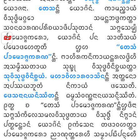
ᨿᩮᩣᨩᨶᩣ.
ᨲᩮᩈ
ᨶ᩠ᨲᩥ ᨿᩮᩣᨣᩦᨶᩴ. ᨠᩣᨾᨬ᩠ᨧᩣᨿᩴ
ᩅᩥᩈᩩᨴ᩠ᨵᩥᨾᨣ᩠ᨣᩮᩣ ᩈᨾᨶ᩠ᨲᨽᨴ᩠ᨴᨠᨲ᩠ᨲᩣ
ᩈᩅᨶᨵᩣᩁᨱᨸᩁᩥᨧᨿᩣᨴᩥᨸᩈᩩᨲᩣᨶᩴ ᩈᨻ᩠ᨻᩮᩈᨾ᩠ᨸᩥ
📜
ᨸᩣᨾᩮᩣᨩ᩠ᨩᨠᩁᩮᩣ, ᨿᩮᩣᨣᩦᨶᩴ ᨸᨶ ᩈᩣᨲᩥᩈᨿᩴ
ᨸᨾᩮᩣᨴᩉᩮᨲᩪᨲᩥ ᩌᩉ
‘‘ᨲᩮᩈᩴ
ᨸᩣᨾᩮᩣᨩ᩠ᨩᨠᩁᨱ’’
ᨶ᩠ᨲᩥ. ᨻᩣᩉᩥᩁᨠᨶᩥᨠᩣᨿᨶ᩠ᨲᩁᩃᨴ᩠ᨵᩦᩉᩥ
ᩋᩈᨾ᩠ᨾᩥᩔᨲᩣᨿ ᩈᩩᨭ᩠ᨮᩩ ᩅᩥᩈᩩᨴ᩠ᨵᩅᩥᨶᩥᨧ᩠ᨨᨿᨲ᩠ᨲᩣ
ᩈᩩᩅᩥᩈᩩᨴ᩠ᨵᩅᩥᨶᩥᨧ᩠ᨨᨿᩴ. ᨾᩉᩣᩅᩥᩉᩣᩁᩅᩣᩈᩦᨶ
ᨶ᩠ᨲᩥ ᩋᨲ᩠ᨲᨶᩮᩣ
ᩋᨸᩔᨿᨽᩪᨲᩴ ᨶᩥᨠᩣᨿᩴ ᨴᩔᩮᨲᩥ
.
ᨴᩮᩈᨶᩣᨶᨿᨶᩥᩔᩥᨲ
ᨶ᩠ᨲᩥ ᨵᨾ᩠ᨾᩈᩴᩅᨱ᩠ᨱᨶᩣᨶᨿᩈᨶ᩠ᨶᩥᩔᩥᨲᩴ.
ᩑᨲ᩠ᨳ ᨧ ‘‘ᨲᩮᩈᩴ ᨸᩣᨾᩮᩣᨩ᩠ᨩᨠᩁᨱ’’ᨶ᩠ᨲᩥᩌᨴᩥᨶᩣ
ᩈᨻ᩠ᨻᩈᩴᨠᩥᩃᩮᩈᨾᩃᩅᩥᩈᩩᨴ᩠ᨵᨲᩣᨿ ᩅᩥᩈᩩᨴ᩠ᨵᩥᩴ ᨶᩥᨻ᩠ᨻᩣᨶᩴ
ᨸᨲ᩠ᨳᩮᨶ᩠ᨲᩣᨶᩴ ᨿᩮᩣᨣᩦᨶᩴ ᩑᨠᩴᩈᩮᨶ ᨲᨴᩣᩅᩉᨲ᩠ᨲᩣ
ᨸᩣᨾᩮᩣᨩ᩠ᨩᨠᩁᩮᩣ ᨬᩣᨱᩩᨲ᩠ᨲᩁᩮᩉᩥ ᩈᨾ᩠ᨾᩣᨸᨭᩥᨸᨶ᩠ᨶᩮᩉᩥ