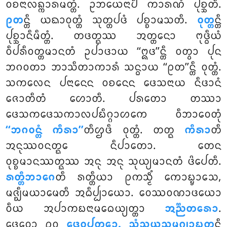
ᩅᨧᨶᩣᩃᨦ᩠ᨠᩣᩁᨾᨲ᩠ᨲᩴ. ᩏᨽᨿᩮᨶᩣᨸᩥ ᨠᩣᩁᨱᩴ ᨸᩩᨧ᩠ᨨᨲᩥ.
ᩑᨲ
ᨶ᩠ᨲᩥ ᨿᨳᩣᩅᩩᨲ᩠ᨲᩴ ᩈᩩᨲ᩠ᨲᨸᨴᩴ ᨸᨧ᩠ᨧᩣᨾᩈᨲᩥ.
ᩅᩩᨲ᩠ᨲ
ᨶ᩠ᨲᩥ
ᨸᩩᨧ᩠ᨨᩣᨶᩥᨾᩥᨲ᩠ᨲᩴ. ᨲᨴᨲ᩠ᨳᩔ ᩋᨲ᩠ᨲᨶᩮᩣ ᨻᩩᨴ᩠ᨵᩥᨿᩴ
ᩅᩥᨸᩁᩥᩅᨲ᩠ᨲᨾᩣᨶᨲᩴ ᩏᨸᩣᨴᩣᨿ ‘‘ᩍᨴ’’ᨶ᩠ᨲᩥ ᩅᨲ᩠ᩅᩣ ᨸᩩᨶ
ᨽᨣᩅᨲᩣ ᨽᩣᩈᩥᨲᩣᨠᩣᩁᩴ ᩈᨶ᩠ᨵᩣᨿ ‘‘ᩑᨲ’’ᨶ᩠ᨲᩥ ᩅᩩᨲ᩠ᨲᩴ.
ᩈᨠᩃᩮᨶ ᨸᨶᩣᨶᩮᨶ ᩅᨧᨶᩮᨶ ᨴᩮᩈᨶᩣᨿ ᨶᩥᨴᩣᨶᩴ
ᨩᩮᩣᨲᩥᨲᩴ ᩉᩮᩣᨲᩥ. ᨸᩁᨲᩮᩣ ᨲᩔᩣ
ᨴᩮᩈᨠᨴᩮᩈᨠᩣᩃᨸᨭᩥᨣ᩠ᨣᩣᩉᨠᩮ ᩅᩥᨽᩣᩅᩮᨲᩩᩴ
‘‘ᨽᨣᩅᨶ᩠ᨲᩴ ᨠᩥᩁᩣ’’
ᨲᩥᩌᨴᩥ ᩅᩩᨲ᩠ᨲᩴ. ᨲᨲ᩠ᨳ
ᨠᩥᩁᩣ
ᨲᩥ
ᩋᨶᩩᩔᩅᨶᨲ᩠ᨳᩮ ᨶᩥᨸᩣᨲᩮᩣ. ᨲᩮᨶ
ᩅᩩᨧ᩠ᨧᨾᩣᨶᩔᨲ᩠ᨳᩔ ᩋᨶᩩ ᩋᨶᩩ ᩈᩩᨿ᩠ᨿᨾᩣᨶᨲᩴ ᨴᩦᨸᩮᨲᩥ.
ᩁᨲ᩠ᨲᩥᨽᩣᨣᩮ
ᨲᩥ ᩁᨲ᩠ᨲᩥᨿᩣ ᩑᨠᩈ᩠ᨾᩥᩴ ᨠᩮᩣᨭ᩠ᨮᩣᩈᩮ,
ᨾᨩ᩠ᨫᩥᨾᨿᩣᨾᩮᨲᩥ ᩋᨵᩥᨸ᩠ᨸᩣᨿᩮᩣ. ᩅᩮᩔᩅᨱᩣᨴᨿᩮᩣ
ᩅᩥᨿ ᩋᨸᩣᨠᨭᨶᩣᨾᨵᩮᨿ᩠ᨿᨲ᩠ᨲᩣ
ᩋᨬ᩠ᨬᨲᩁᩮᩣ
.
ᨴᩮᩅᩮᩣ ᩑᩅ
ᨴᩮᩅᨸᩩᨲ᩠ᨲᩮᩣ. ᩈᩴᩈᨿᩈᨾᩩᨣ᩠ᨥᩣᨭᨲ᩠ᨳ
ᨶ᩠ᨲᩥ