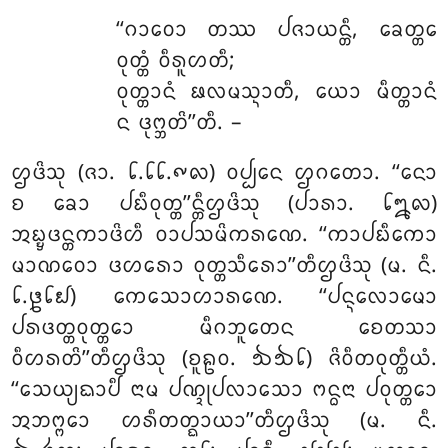
‘‘ᨣᩣᩅᩮᩣ
ᨲᩔ ᨸᨩᩣᨿᨶ᩠ᨲᩥ, ᨡᩮᨲ᩠ᨲᩮ
ᩅᩩᨲ᩠ᨲᩴ ᩅᩥᩁᩪᩉᨲᩥ;
ᩅᩩᨲ᩠ᨲᩣᨶᩴ ᨹᩃᨾᩈ᩠ᨶᩣᨲᩥ, ᨿᩮᩣ ᨾᩥᨲ᩠ᨲᩣᨶᩴ
ᨶ ᨴᩩᨻ᩠ᨽᨲᩦ’’ᨲᩥ. –
ᩌᨴᩦᩈᩩ (ᨩᩣ. ᪒.᪒᪒.᪑᪙) ᩅᨸ᩠ᨸᨶᩮ ᩌᨣᨲᩮᩣ. ‘‘ᨶᩮᩣ
ᨧ ᨡᩮᩣ ᨸᨭᩥᩅᩩᨲ᩠ᨲ’’ᨶ᩠ᨲᩥᩌᨴᩦᩈᩩ (ᨸᩣᩁᩣ. ᪒᪘᪙)
ᩋᨭ᩠ᨮᨴᨶ᩠ᨲᨠᩣᨴᩦᩉᩥ ᩅᩣᨸᩈᨾᩦᨠᩁᨱᩮ. ‘‘ᨠᩣᨸᨭᩥᨠᩮᩣ
ᨾᩣᨱᩅᩮᩣ ᨴᩉᩁᩮᩣ ᩅᩩᨲ᩠ᨲᩈᩥᩁᩮᩣ’’ᨲᩥᩌᨴᩦᩈᩩ (ᨾ. ᨶᩥ.
᪒.᪔᪒᪖) ᨠᩮᩈᩮᩣᩉᩣᩁᨱᩮ. ‘‘ᨸᨶ᩠ᨶᩃᩮᩣᨾᩮᩣ
ᨸᩁᨴᨲ᩠ᨲᩅᩩᨲ᩠ᨲᩮᩣ ᨾᩥᨣᨽᩪᨲᩮᨶ ᨧᩮᨲᩈᩣ
ᩅᩥᩉᩁᨲᩦ’’ᨲᩥᩌᨴᩦᩈᩩ (ᨧᩪᩊᩅ. ᪓᪓᪒) ᨩᩦᩅᩥᨲᩅᩩᨲ᩠ᨲᩥᨿᩴ.
‘‘ᩈᩮᨿ᩠ᨿᨳᩣᨸᩥ ᨶᩣᨾ ᨸᨱ᩠ᨯᩩᨸᩃᩣᩈᩮᩣ ᨻᨶ᩠ᨵᨶᩣ ᨸᩅᩩᨲ᩠ᨲᩮᩣ
ᩋᨽᨻ᩠ᨻᩮᩣ ᩉᩁᩥᨲᨲ᩠ᨳᩣᨿᩣ’’ᨲᩥᩌᨴᩦᩈᩩ (ᨾ. ᨶᩥ.