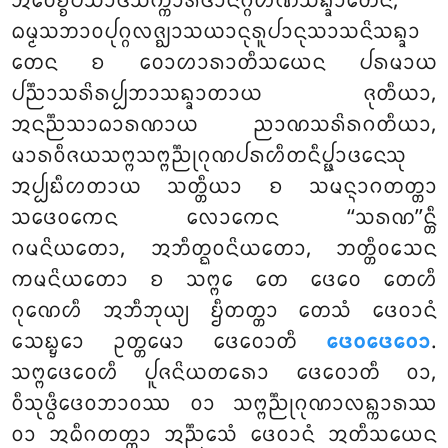
ᩋᩅᩮᨧ᩠ᨧᨸᩈᩣᨴᩈᨠ᩠ᨠᩣᩁᨴᩣᨶᨣ᩠ᨣᩉᨱᩈᨦ᩠ᨡᩣᨲᩮᨶ,
ᨵᨾ᩠ᨾᩈᨽᩣᩅᨸᩩᨣ᩠ᨣᩃᨩ᩠ᨫᩣᩈᨿᩣᨶᩩᩁᩪᨸᩣᨶᩩᩈᩣᩈᨶᩦᩈᨦ᩠ᨡᩣ
ᨲᩮᨶ ᨧ ᩅᩮᩣᩉᩣᩁᩣᨲᩥᩈᨿᩮᨶ ᨸᩁᨾᩣᨿ
ᨸᨬ᩠ᨬᩣᩈᩁᩦᩁᨸ᩠ᨸᨽᩣᩈᨦ᩠ᨡᩣᨲᩣᨿ ᨩᩩᨲᩥᨿᩣ,
ᩋᨶᨬ᩠ᨬᩈᩣᨵᩣᩁᨱᩣᨿ ᨬᩣᨱᩈᩁᩦᩁᨣᨲᩥᨿᩣ,
ᨾᩣᩁᩅᩥᨩᨿᩈᨻ᩠ᨻᩈᨻ᩠ᨻᨬ᩠ᨬᩩᨣᩩᨱᨸᩁᩉᩥᨲᨶᩥᨸ᩠ᨹᩣᨴᨶᩮᩈᩩ
ᩋᨸ᩠ᨸᨭᩥᩉᨲᩣᨿ ᩈᨲ᩠ᨲᩥᨿᩣ ᨧ ᩈᨾᨶ᩠ᨶᩣᨣᨲᨲ᩠ᨲᩣ
ᩈᨴᩮᩅᨠᩮᨶ ᩃᩮᩣᨠᩮᨶ ‘‘ᩈᩁᨱ’’ᨶ᩠ᨲᩥ
ᨣᨾᨶᩦᨿᨲᩮᩣ, ᩋᨽᩥᨲ᩠ᨳᩅᨶᩦᨿᨲᩮᩣ, ᨽᨲ᩠ᨲᩥᩅᩈᩮᨶ
ᨠᨾᨶᩦᨿᨲᩮᩣ ᨧ ᩈᨻ᩠ᨻᩮ
ᨲᩮ ᨴᩮᩅᩮ ᨲᩮᩉᩥ
ᨣᩩᨱᩮᩉᩥ ᩋᨽᩥᨽᩩᨿ᩠ᨿ ᨮᩥᨲᨲ᩠ᨲᩣ ᨲᩮᩈᩴ ᨴᩮᩅᩣᨶᩴ
ᩈᩮᨭ᩠ᨮᩮᩣ ᩏᨲ᩠ᨲᨾᩮᩣ ᨴᩮᩅᩮᩣᨲᩥ
ᨴᩮᩅᨴᩮᩅᩮᩣ
.
ᩈᨻ᩠ᨻᨴᩮᩅᩮᩉᩥ
ᨸᩪᨩᨶᩦᨿᨲᩁᩮᩣ ᨴᩮᩅᩮᩣᨲᩥ ᩅᩣ,
ᩅᩥᩈᩩᨴ᩠ᨵᩥᨴᩮᩅᨽᩣᩅᩔ ᩅᩣ ᩈᨻ᩠ᨻᨬ᩠ᨬᩩᨣᩩᨱᩣᩃᨦ᩠ᨠᩣᩁᩔ
ᩅᩣ ᩋᨵᩥᨣᨲᨲ᩠ᨲᩣ ᩋᨬ᩠ᨬᩮᩈᩴ ᨴᩮᩅᩣᨶᩴ ᩋᨲᩥᩈᨿᩮᨶ