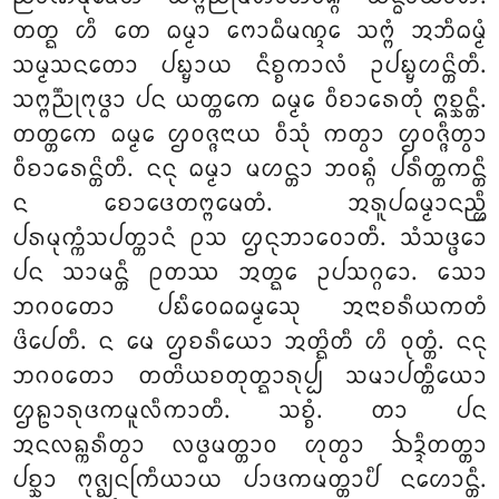
ᨲᨲ᩠ᨳ ᩉᩥ ᨲᩮ ᨵᨾ᩠ᨾᩣ ᨻᩮᩣᨵᩥᨾᨱ᩠ᨯᩮ ᩈᨻ᩠ᨻᩴ ᩋᨽᩥᨵᨾ᩠ᨾᩴ
ᩈᨾ᩠ᨾᩈᨶᨲᩮᩣ ᨸᨭ᩠ᨮᩣᨿ ᨶᩥᨧ᩠ᨧᨠᩣᩃᩴ ᩏᨸᨭ᩠ᨮᩉᨶ᩠ᨲᩦᨲᩥ.
ᩈᨻ᩠ᨻᨬ᩠ᨬᩩᨻᩩᨴ᩠ᨵᩣ ᨸᨶ ᨿᨲ᩠ᨲᨠᩮ ᨵᨾ᩠ᨾᩮ ᩅᩥᨧᩣᩁᩮᨲᩩᩴ ᩍᨧ᩠ᨨᨶ᩠ᨲᩥ.
ᨲᨲ᩠ᨲᨠᩮ ᨵᨾ᩠ᨾᩮ ᩌᩅᨩ᩠ᨩᨶᩣᨿ ᩅᩥᩈᩩᩴ ᨠᨲ᩠ᩅᩣ ᩌᩅᨩ᩠ᨩᩥᨲ᩠ᩅᩣ
ᩅᩥᨧᩣᩁᩮᨶ᩠ᨲᩦᨲᩥ. ᨶᨶᩩ ᨵᨾ᩠ᨾᩣ ᨾᩉᨶ᩠ᨲᩣ ᨽᩅᨦ᩠ᨣᩴ ᨸᩁᩥᨲ᩠ᨲᨠᨶ᩠ᨲᩥ
ᨶ ᨧᩮᩣᨴᩮᨲᨻ᩠ᨻᨾᩮᨲᩴ. ᩋᩁᩪᨸᨵᨾ᩠ᨾᩣᨶᨬ᩠ᩉᩥ
ᨸᩁᨾᩩᨠ᩠ᨠᩴᩈᨸᨲ᩠ᨲᩣᨶᩴ ᩑᩈ ᩌᨶᩩᨽᩣᩅᩮᩣᨲᩥ. ᩈᩴᩈᨴ᩠ᨴᩮᩣ
ᨸᨶ ᩈᩣᨾᨶ᩠ᨲᩥ ᩑᨲᩔ ᩋᨲ᩠ᨳᩮ ᩏᨸᩈᨣ᩠ᨣᩮᩣ. ᩈᩮᩣ
ᨽᨣᩅᨲᩮᩣ ᨸᨭᩥᩅᩮᨵᨵᨾ᩠ᨾᩮᩈᩩ ᩋᨶᩣᨧᩁᩥᨿᨠᨲᩴ
ᨴᩦᨸᩮᨲᩥ. ᨶ ᨾᩮ ᩌᨧᩁᩥᨿᩮᩣ ᩋᨲ᩠ᨳᩦᨲᩥ ᩉᩥ ᩅᩩᨲ᩠ᨲᩴ. ᨶᨶᩩ
ᨽᨣᩅᨲᩮᩣ ᨲᨲᩦᨿᨧᨲᩩᨲ᩠ᨳᩣᩁᩩᨸ᩠ᨸ ᩈᨾᩣᨸᨲ᩠ᨲᩥᨿᩮᩣ
ᩌᩊᩣᩁᩩᨴᨠᨾᩪᩃᩥᨠᩣᨲᩥ. ᩈᨧ᩠ᨧᩴ. ᨲᩣ ᨸᨶ
ᩋᨶᩃᨦ᩠ᨠᩁᩥᨲ᩠ᩅᩣ ᩃᨴ᩠ᨵᨾᨲ᩠ᨲᩣᩅ ᩉᩩᨲ᩠ᩅᩣ ᨨᨯ᩠ᨯᩥᨲᨲ᩠ᨲᩣ
ᨸᨧ᩠ᨨᩣ ᨻᩩᨩ᩠ᨫᨶᨠᩕᩥᨿᩣᨿ ᨸᩣᨴᨠᨾᨲ᩠ᨲᩣᨸᩥ ᨶᩉᩮᩣᨶ᩠ᨲᩥ.