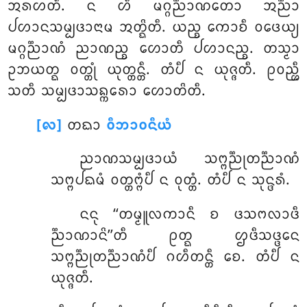
ᩋᩁᩉᨲᩥ. ᨶ ᩉᩥ ᨾᨣ᩠ᨣᨬ᩠ᨬᩣᨱᨲᩮᩣ ᩋᨬ᩠ᨬᩣ
ᨸᩉᩣᨶᩈᨾ᩠ᨸᨴᩣᨶᩣᨾ ᩋᨲ᩠ᨳᩦᨲᩥ. ᨿᨬ᩠ᨧ ᨠᩮᩣᨧᩥ ᩅᨴᩮᨿ᩠ᨿ
ᨾᨣ᩠ᨣᨬ᩠ᨬᩣᨱᩴ ᨬᩣᨱᨬ᩠ᨧ ᩉᩮᩣᨲᩥ ᨸᩉᩣᨶᨬ᩠ᨧ. ᨲᩈ᩠ᨾᩣ
ᩏᨽᨿᨲ᩠ᨳ ᩅᨲ᩠ᨲᩩᩴ ᨿᩩᨲ᩠ᨲᨶ᩠ᨲᩥ. ᨲᩴᨸᩥ ᨶ ᨿᩩᨩ᩠ᨩᨲᩥ. ᩑᩅᨬ᩠ᩉᩥ
ᩈᨲᩥ ᩈᨾ᩠ᨸᨴᩣᩈᨦ᩠ᨠᩁᩮᩣ ᩉᩮᩣᨲᩦᨲᩥ.
[᪙]
ᨲᨳᩣ
ᩅᩥᨽᩣᩅᨶᩥᨿᩴ
ᨬᩣᨱᩈᨾ᩠ᨸᨴᩣᨿᩴ
ᩈᨻ᩠ᨻᨬ᩠ᨬᩩᨲᨬ᩠ᨬᩣᨱᩴ
ᩈᨻ᩠ᨻᨸᨳᨾᩴ ᩅᨲ᩠ᨲᨻ᩠ᨻᩴᨸᩥ ᨶ ᩅᩩᨲ᩠ᨲᩴ. ᨲᩴᨸᩥ ᨶ ᩈᩩᨶ᩠ᨴᩁᩴ.
ᨶᨶᩩ ‘‘ᨲᨾ᩠ᨾᩪᩃᨠᩣᨶᩥ ᨧ ᨴᩈᨻᩃᩣᨴᩥ
ᨬ᩠ᨬᩣᨱᩣᨶᩦ’’ᨲᩥ ᩑᨲ᩠ᨳ ᩌᨴᩥᩈᨴ᩠ᨴᩮᨶ
ᩈᨻ᩠ᨻᨬ᩠ᨬᩩᨲᨬ᩠ᨬᩣᨱᩴᨸᩥ ᨣᩉᩥᨲᨶ᩠ᨲᩥ ᨧᩮ. ᨲᩴᨸᩥ ᨶ
ᨿᩩᨩ᩠ᨩᨲᩥ.