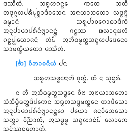
ᨴᩔᩥᨲᩴ. ᩈᨦ᩠ᨣᩉᨣᨶ᩠ᨳᩮ ᨠᨲᩮ ᩈᨲᩥ
ᨲᨴᩩᨣ᩠ᨣᩉᨸᩁᩥᨸᩩᨧ᩠ᨨᩣᨴᩥᩅᩈᩮᨶ ᩋᨶᩣᨿᩣᩈᨲᩮᩣ ᩃᨴ᩠ᨵᨻ᩠ᨻᩴ
ᨵᨾ᩠ᨾᩣᨶᩴ ᩈᩁᩪᨸᩣᩅᨻᩮᩣᨵᩣᨴᩥᨠᩴ
ᩋᨶᩩᨸᩣᨴᩣᨸᩁᩥᨶᩥᨻ᩠ᨻᩣᨶᨶ᩠ᨲᩴ ᨣᨶ᩠ᨳᩔ ᨹᩃᩣᨶᩩᨹᩃᩴ
ᨣᨶ᩠ᨳᨸ᩠ᨸᨿᩮᩣᨩᨶᩴ ᨲᩴᨸᩥ ᩋᨽᩥᨵᨾ᩠ᨾᨲ᩠ᨳᩈᨦ᩠ᨣᩉᨸᨴᩮᨶᩮᩅ
ᩈᩣᨾᨲ᩠ᨳᩥᨿᨲᩮᩣ ᨴᩔᩥᨲᩴ.
[᪓] ᩅᩥᨽᩣᩅᨶᩥᨿᩴ
ᨸᨶ
ᩈᨦ᩠ᨣᩉᩈᨴ᩠ᨴᩮᨶᩣᨲᩥ ᩅᩩᨲ᩠ᨲᩴ. ᨲᩴ ᨶ ᩈᩩᨶ᩠ᨴᩁᩴ.
ᨶ ᩉᩥ ᩋᨽᩥᨵᨾ᩠ᨾᨲ᩠ᨳᩈᨴ᩠ᨴᩮᨶ ᩅᩥᨶᩣ ᩋᨶᩣᨿᩣᩈᨲᩮᩣ
ᩈᩴᩈᩥᨴ᩠ᨵᩥᨾᨲ᩠ᨲᨴᩦᨸᨠᩮᨶ ᩈᨦ᩠ᨣᩉᩈᨴ᩠ᨴᨾᨲ᩠ᨲᩮᨶ ᨲᩣᨴᩥᩈᩮᩣ
ᩋᨶᩩᨸᩣᨴᩣᨸᩁᩥᨶᩥᨻ᩠ᨻᩣᨶᨶ᩠ᨲᩮᩣ ᨸᨿᩮᩣ ᨩᨶᩅᩥᩈᩮᩈᩮᩣ
ᩈᨠ᩠ᨠᩣ ᩅᩥᨬ᩠ᨬᩣᨲᩩᩴ, ᩋᩈᨴ᩠ᨵᨾ᩠ᨾ ᩈᨦ᩠ᨣᩉᩣᨶᩴᨸᩥ ᩃᩮᩣᨠᩮ
ᩈᨶ᩠ᨴᩥᩔᨶᨲᩮᩣᨲᩥ.