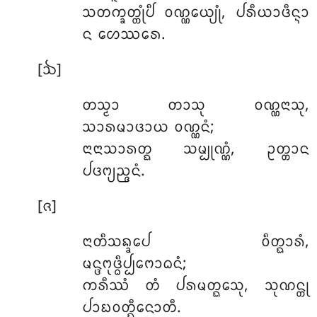
ᩈᨲᨠ᩠ᨡᨲ᩠ᨲᩩᩴᨸᩥ ᩅᨱ᩠ᨱᩮᨿ᩠ᨿᩩᩴ, ᨸᩁᩥᨿᩣᨴᩥᨶ᩠ᨶᩣ
ᨶ ᩉᩮᩔᩁᩮ.
[ᨨ]
ᨲᩈ᩠ᨾᩣ ᨲᩣᩈᩩ ᩅᨱ᩠ᨱᨶᩣᩈᩩ,
ᩈᩣᩁᨾᩣᨴᩣᨿ ᩅᨱ᩠ᨱᨶᩴ;
ᨶᩣᨶᩣᩈᩣᩁᨲ᩠ᨳ ᩈᨾ᩠ᨸᩩᨱ᩠ᨱᩴ, ᩏᨲ᩠ᨲᩣᨶ
ᨸᨴᨻ᩠ᨿᨬ᩠ᨩᨶᩴ.
[ᨩ]
ᨶᩣᨲᩥᩈᨦ᩠ᨡᩮᨸ ᩅᩥᨲ᩠ᨳᩣᩁᩴ,
ᨾᨶ᩠ᨴᨻᩩᨴ᩠ᨵᩥᨸ᩠ᨸᨻᩮᩣᨵᨶᩴ;
ᨠᩁᩥᩔᩴ ᨲᩴ ᨸᩁᨾᨲ᩠ᨳᩮᩈᩩ, ᩈᩩᨱᨶ᩠ᨲᩩ
ᨸᩣᨭᩅᨲ᩠ᨳᩥᨶᩮᩣᨲᩥ.