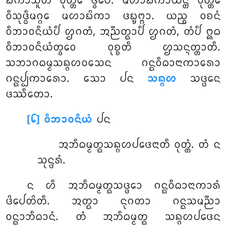
ᨭᩦᨠᩣᩈᩪᨲᩥ ᩅᩩᨲ᩠ᨲᩮ ᨴ᩠ᩅᩮᨸᩥ. ᨾᩉᩣᨭᩦᨠᩣᨿᨶ᩠ᨲᩥ ᩅᩩᨲ᩠ᨲᩮ
ᩅᩥᩈᩩᨴ᩠ᨵᩥᨾᨣ᩠ᨣᩮ ᨾᩉᩣᨭᩦᨠᩣ ᨴᨭ᩠ᨮᨻ᩠ᨻᩣ. ᨿᨬ᩠ᨧ ᩅᨧᨶᩴ
ᩅᩥᨽᩣᩅᨶᩥᨿᩴᨸᩥ ᩌᨣᨲᩴ, ᩋᨬ᩠ᨬᨲ᩠ᨳᩣᨸᩥ ᩌᨣᨲᩴ, ᨲᩴᨸᩥ ᩍᨵ
ᩅᩥᨽᩣᩅᨶᩥᨿᩴᨲ᩠ᩅᩮᩅ ᩅᩩᨧ᩠ᨧᨲᩥ ᩌᩈᨶ᩠ᨶᨲ᩠ᨲᩣᨲᩥ.
ᩈᨽᩣᨣᨵᨾ᩠ᨾᩈᨦ᩠ᨣᩉᩅᩈᩮᨶ ᨣᨶ᩠ᨳᩅᩥᨵᩣᨶᩣᨠᩣᩁᩮᩣ
ᨣᨶ᩠ᨳᨸ᩠ᨸᨠᩣᩁᩮᩣ. ᩈᩮᩣ ᨸᨶ
ᩈᨦ᩠ᨣᩉ
ᩈᨴ᩠ᨴᩮᨶ
ᨴᩔᩥᨲᩮᩣ.
[᪒] ᩅᩥᨽᩣᩅᨶᩥᨿᩴ
ᨸᨶ
ᩋᨽᩥᨵᨾ᩠ᨾᨲ᩠ᨳᩈᨦ᩠ᨣᩉᨸᨴᩮᨶᩣᨲᩥ
ᩅᩩᨲ᩠ᨲᩴ. ᨲᩴ ᨶ
ᩈᩩᨶ᩠ᨴᩁᩴ.
ᨶ ᩉᩥ ᩋᨽᩥᨵᨾ᩠ᨾᨲ᩠ᨳᩈᨴ᩠ᨴᩮᩣ ᨣᨶ᩠ᨳᩅᩥᨵᩣᨶᩣᨠᩣᩁᩴ
ᨴᩦᨸᩮᨲᩦᨲᩥ. ᩋᨲ᩠ᨳᩣ ᨶᩩᨣᨲᩣ ᨣᨶ᩠ᨳᩈᨾᨬ᩠ᨬᩣ
ᩅᨶ᩠ᨳᩣᨽᩥᨵᩣᨶᩴ. ᨲᩴ ᩋᨽᩥᨵᨾ᩠ᨾᨲ᩠ᨳ ᩈᨦ᩠ᨣᩉᨸᨴᩮᨶ