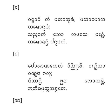
[ᨡ]
ᩅᨶ᩠ᨴᩣᨾᩥ ᨲᩴ ᨾᩉᩣᩈᩪᩁᩴ, ᨾᩉᩣᨾᩮᩣᩉ
ᨲᨾᩮᩣᨶᩩᨴᩴ;
ᩈᨬ᩠ᨩᩣᨲᩴ ᩈᩮᩣ ᩉᨴᨿᩮ ᨾᨿ᩠ᩉᩴ,
ᨲᨾᩮᩣᨡᨶ᩠ᨵᩴ ᨸᨶᩪᨴᨲᩴ.
[ᨣ]
ᨸᩮᩣᩁᩣᨱᨠᩮᩉᩥ ᩅᩥᨬ᩠ᨬᩪᩉᩥ, ᩅᨱ᩠ᨱᩥᨲᩣ
ᩅᨱ᩠ᨱᨶᩣ ᨻᩉᩪ;
ᨴᩥᩔᨶ᩠ᨲᩥ ᩍᨵ ᩃᩮᩣᨠᨾ᩠ᩉᩥ,
ᩋᨽᩥᨵᨾ᩠ᨾᨲ᩠ᨳᩈᨦ᩠ᨣᩉᩮ.
[ᨥ]