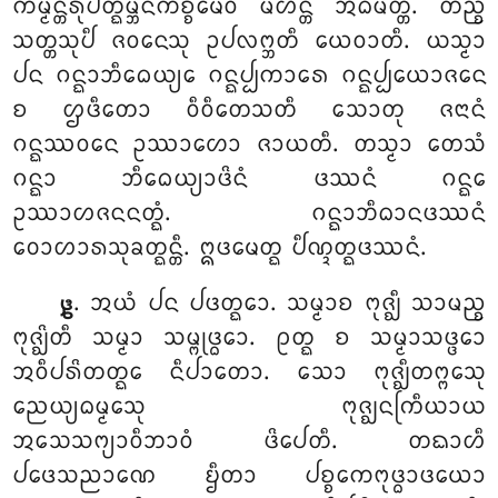
ᨠᨾ᩠ᨾᨶ᩠ᨲᩁᩩᨸᨲ᩠ᨳᨾ᩠ᨽᨶᨠᩥᨧ᩠ᨧᨾᩮᩅ ᨾᩉᨶ᩠ᨲᩴ ᩋᨵᩥᨾᨲ᩠ᨲᩴ. ᨲᨬ᩠ᨧ
ᩈᨲ᩠ᨲᩈᩩᨸᩥ ᨩᩅᨶᩮᩈᩩ ᩏᨸᩃᨻ᩠ᨽᨲᩥ ᨿᩮᩅᩣᨲᩥ. ᨿᩈ᩠ᨾᩣ
ᨸᨶ ᨣᨶ᩠ᨳᩣᨽᩥᨵᩮᨿ᩠ᨿᩮ ᨣᨶ᩠ᨳᨸ᩠ᨸᨠᩣᩁᩮ ᨣᨶ᩠ᨳᨸ᩠ᨸᨿᩮᩣᨩᨶᩮ
ᨧ ᩌᨴᩥᨲᩮᩣ ᩅᩥᩅᩥᨲᩮᩈᨲᩥ ᩈᩮᩣᨲᩩ ᨩᨶᩣᨶᩴ
ᨣᨶ᩠ᨳᩔᩅᨶᩮ ᩏᩔᩣᩉᩮᩣ ᨩᩣᨿᨲᩥ. ᨲᩈ᩠ᨾᩣ ᨲᩮᩈᩴ
ᨣᨶ᩠ᨳᩣ ᨽᩥᨵᩮᨿ᩠ᨿᩣᨴᩦᨶᩴ ᨴᩔᨶᩴ ᨣᨶ᩠ᨳᩮ
ᩏᩔᩣᩉᨩᨶᨶᨲ᩠ᨳᩴ. ᨣᨶ᩠ᨳᩣᨽᩥᨵᩣᨶᨴᩔᨶᩴ
ᩅᩮᩣᩉᩣᩁᩈᩩᨡᨲ᩠ᨳᨶ᩠ᨲᩥ. ᩍᨴᨾᩮᨲ᩠ᨳ ᨸᩥᨱ᩠ᨯᨲ᩠ᨳᨴᩔᨶᩴ.
. ᩋᨿᩴ ᨸᨶ ᨸᨴᨲ᩠ᨳᩮᩣ. ᩈᨾ᩠ᨾᩣᨧ ᨻᩩᨩ᩠ᨫᩥ ᩈᩣᨾᨬ᩠ᨧ
᪔
ᨻᩩᨩ᩠ᨫᩦᨲᩥ ᩈᨾ᩠ᨾᩣ ᩈᨾ᩠ᨻᩩᨴ᩠ᨵᩮᩣ. ᩑᨲ᩠ᨳ ᨧ ᩈᨾ᩠ᨾᩣᩈᨴ᩠ᨴᩮᩣ
ᩋᩅᩥᨸᩁᩦᨲᨲ᩠ᨳᩮ ᨶᩥᨸᩣᨲᩮᩣ. ᩈᩮᩣ ᨻᩩᨩ᩠ᨫᩥᨲᨻ᩠ᨻᩮᩈᩩ
ᨬᩮᨿ᩠ᨿᨵᨾ᩠ᨾᩮᩈᩩ ᨻᩩᨩ᩠ᨫᨶᨠᩕᩥᨿᩣᨿ
ᩋᩈᩮᩈᨻ᩠ᨿᩣᩅᩥᨽᩣᩅᩴ ᨴᩦᨸᩮᨲᩥ. ᨲᨳᩣᩉᩥ
ᨸᨴᩮᩈᨬᩣᨱᩮ ᨮᩥᨲᩣ ᨸᨧ᩠ᨧᩮᨠᨻᩩᨴ᩠ᨵᩣᨴᨿᩮᩣ