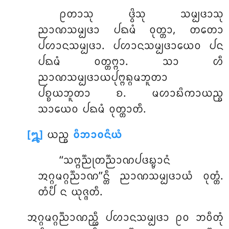
ᩑᨲᩣᩈᩩ ᨴ᩠ᩅᩦᩈᩩ ᩈᨾ᩠ᨸᨴᩣᩈᩩ
ᨬᩣᨱᩈᨾ᩠ᨸᨴᩣ ᨸᨳᨾᩴ ᩅᩩᨲ᩠ᨲᩣ, ᨲᨲᩮᩣ
ᨸᩉᩣᨶᩈᨾ᩠ᨸᨴᩣ. ᨸᩉᩣᨶᩈᨾ᩠ᨸᨴᩣᨿᩮᩅ ᨸᨶ
ᨸᨳᨾᩴ ᩅᨲ᩠ᨲᨻ᩠ᨻᩣ. ᩈᩣ ᩉᩥ
ᨬᩣᨱᩈᨾ᩠ᨸᨴᩣᨿᨸᩩᨻ᩠ᨻᨦ᩠ᨣᨾᨽᩪᨲᩣ
ᨸᨧ᩠ᨧᨿᨽᩪᨲᩣ ᨧ. ᨾᩉᩣᨭᩦᨠᩣᨿᨬ᩠ᨧ
ᩈᩣᨿᩮᩅ ᨸᨳᨾᩴ ᩅᩩᨲ᩠ᨲᩣᨲᩥ.
[᪘]
ᨿᨬ᩠ᨧ
ᩅᩥᨽᩣᩅᨶᩥᨿᩴ
‘‘ᩈᨻ᩠ᨻᨬ᩠ᨬᩩᨲᨬ᩠ᨬᩣᨱᨸᨴᨭ᩠ᨮᩣᨶᩴ
ᩋᨣ᩠ᨣᨾᨣ᩠ᨣᨬ᩠ᨬᩣᨱ’’ᨶ᩠ᨲᩥ ᨬᩣᨱᩈᨾ᩠ᨸᨴᩣᨿᩴ ᩅᩩᨲ᩠ᨲᩴ.
ᨲᩴᨸᩥ ᨶ ᨿᩩᨩ᩠ᨩᨲᩥ.
ᩋᨣ᩠ᨣᨾᨣ᩠ᨣᨬ᩠ᨬᩣᨱᨬ᩠ᩉᩥ ᨸᩉᩣᨶᩈᨾ᩠ᨸᨴᩣ ᩑᩅ ᨽᩅᩥᨲᩩᩴ