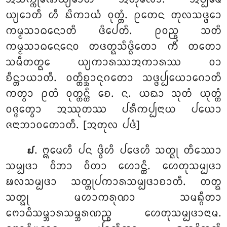
ᨿ᩠ᨿᩮᩣᨲᩥ ᩉᩥ ᨭᩦᨠᩣᨿᩴ ᩅᩩᨲ᩠ᨲᩴ. ᩑᨲᩮᨶ ᨲᩩᩃᩈᨴ᩠ᨴᩮᩣ
ᨠᨾ᩠ᨾᩈᩣᨵᨶᩮᩣᨲᩥ ᨴᩥᨸᩮᨲᩥ. ᩑᩅᨬ᩠ᨧ ᩈᨲᩥ
ᨠᨾ᩠ᨾᩈᩣᨵᨶᩮᨶᩮᩅ ᨲᨴᨲ᩠ᨳᩈᩥᨴ᩠ᨵᩥᨲᩮᩣ ᨠᩥᩴ ᨲᨲᩮᩣ
ᩈᨾᩥᨲᨲ᩠ᨳᩮ ᨿ᩠ᨿᨠᩣᩁᩔᩋᨠᩣᩁᩔ ᩅᩣ
ᨧᩥᨶ᩠ᨲᩣᨿᩣᨲᩥ. ᩅᨲ᩠ᨲᩥᨧ᩠ᨨᩣᨶᩩᨣᨲᩮᩣ ᩈᨴ᩠ᨴᨸ᩠ᨸᨿᩮᩣᨣᩮᩣᨲᩥ
ᨠᨲ᩠ᩅᩣ ᩑᨲᩴ ᩅᩩᨲ᩠ᨲᨶ᩠ᨲᩥ ᨧᩮ. ᨶ. ᨿᨳᩣ
ᩈᩩᨲᩴ ᨿᩩᨲ᩠ᨲᩴ
ᩅᨩ᩠ᨩᩮᨲ᩠ᩅᩣ ᩋᩔᩩᨲᩔ ᨸᩁᩥᨠᨸ᩠ᨸᨶᩣᨿ ᨸᨿᩮᩣ
ᨩᨶᩣᨽᩣᩅᨲᩮᩣᨲᩥ. [ᩋᨲᩩᩃ ᨸᨴᩴ]
. ᩍᨾᩮᩉᩥ ᨸᨶ ᨴ᩠ᩅᩦᩉᩥ ᨸᨴᩮᩉᩥ ᩈᨲ᩠ᨳᩩ ᨲᩥᩔᩮᩣ
᪖
ᩈᨾ᩠ᨸᨴᩣ ᩅᩥᨽᩣ ᩅᩥᨲᩣ ᩉᩮᩣᨶ᩠ᨲᩥ. ᩉᩮᨲᩩᩈᨾ᩠ᨸᨴᩣ
ᨹᩃᩈᨾ᩠ᨸᨴᩣ ᩈᨲ᩠ᨲᩩᨸᨠᩣᩁᩈᨾ᩠ᨸᨴᩣᨧᩣᨲᩥ. ᨲᨲ᩠ᨳ
ᩈᨲ᩠ᨳᩩ ᨾᩉᩣᨠᩁᩩᨱᩣ ᩈᨾᨦ᩠ᨣᩥᨲᩣ
ᨻᩮᩣᨵᩥᩈᨾ᩠ᨽᩣᩁᩈᨾ᩠ᨽᩁᨱᨬ᩠ᨧ ᩉᩮᨲᩩᩈᨾ᩠ᨸᨴᩣᨶᩣᨾ.