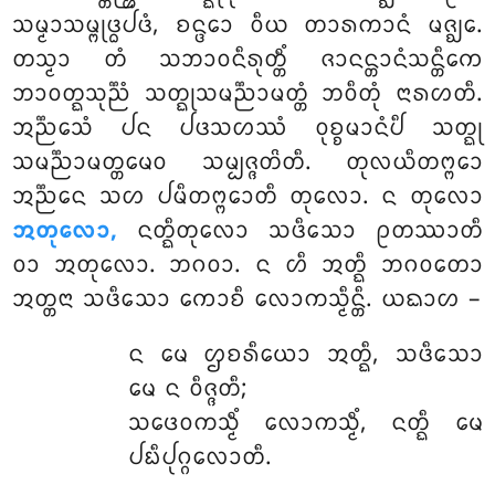
ᩈᨾ᩠ᨾᩣᩈᨾ᩠ᨻᩩᨴ᩠ᨵᨸᨴᩴ, ᨧᨶ᩠ᨴᩮᩣ ᩅᩥᨿ ᨲᩣᩁᨠᩣᨶᩴ ᨾᨩ᩠ᨫᩮ.
ᨲᩈ᩠ᨾᩣ ᨲᩴ ᩈᨽᩣᩅᨶᩥᩁᩩᨲ᩠ᨲᩥᩴ ᨩᩣᨶᨶ᩠ᨲᩣᨶᩴᩈᨶ᩠ᨲᩥᨠᩮ
ᨽᩣᩅᨲ᩠ᨳᩈᩩᨬ᩠ᨬᩴ ᩈᨲ᩠ᨳᩩᩈᨾᨬ᩠ᨬᩣᨾᨲ᩠ᨲᩴ ᨽᩅᩥᨲᩩᩴ ᨶᩣᩁᩉᨲᩥ.
ᩋᨬ᩠ᨬᩮᩈᩴ ᨸᨶ ᨸᨴᩈᩉᩔᩴ ᩅᩩᨧ᩠ᨧᨾᩣᨶᩴᨸᩥ ᩈᨲ᩠ᨳᩩ
ᩈᨾᨬ᩠ᨬᩣᨾᨲ᩠ᨲᨾᩮᩅ ᩈᨾ᩠ᨸᨩ᩠ᨩᨲᩦᨲᩥ. ᨲᩩᩃᨿᩥᨲᨻ᩠ᨻᩮᩣ
ᩋᨬ᩠ᨬᩮᨶ ᩈᩉ ᨸᨾᩥᨲᨻ᩠ᨻᩮᩣᨲᩥ ᨲᩩᩃᩮᩣ. ᨶ ᨲᩩᩃᩮᩣ
ᩋᨲᩩᩃᩮᩣ,
ᨶᨲ᩠ᨳᩥᨲᩩᩃᩮᩣ ᩈᨴᩥᩈᩮᩣ ᩑᨲᩔᩣᨲᩥ
ᩅᩣ ᩋᨲᩩᩃᩮᩣ. ᨽᨣᩅᩣ. ᨶ ᩉᩥ ᩋᨲ᩠ᨳᩥ ᨽᨣᩅᨲᩮᩣ
ᩋᨲ᩠ᨲᨶᩣ ᩈᨴᩥᩈᩮᩣ ᨠᩮᩣᨧᩥ ᩃᩮᩣᨠᩈ᩠ᨾᩥᨶ᩠ᨲᩥ. ᨿᨳᩣᩉ –
ᨶ ᨾᩮ ᩌᨧᩁᩥᨿᩮᩣ ᩋᨲ᩠ᨳᩥ, ᩈᨴᩥᩈᩮᩣ
ᨾᩮ ᨶ ᩅᩥᨩ᩠ᨩᨲᩥ;
ᩈᨴᩮᩅᨠᩈ᩠ᨾᩥᩴ ᩃᩮᩣᨠᩈ᩠ᨾᩥᩴ, ᨶᨲ᩠ᨳᩥ ᨾᩮ
ᨸᨭᩥᨸᩩᨣ᩠ᨣᩃᩮᩣᨲᩥ.