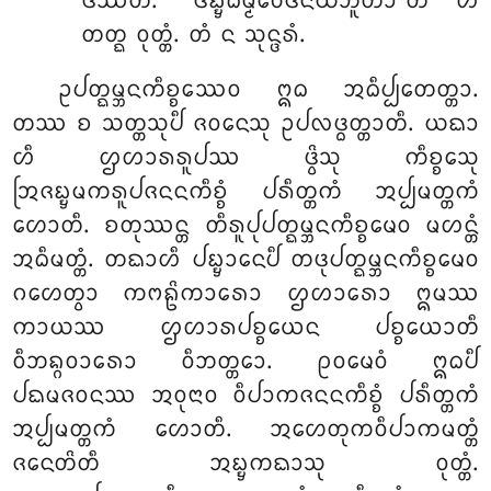
ᨴᩥᩔᨲᩥ. ‘‘ᨴᩥᨭ᩠ᨮᨵᨾ᩠ᨾᩅᩮᨴᨶᩦᨿᨽᩪᨲᩣ’’ᨲᩥ ᩉᩥ
ᨲᨲ᩠ᨳ ᩅᩩᨲ᩠ᨲᩴ. ᨲᩴ ᨶ ᩈᩩᨶ᩠ᨴᩁᩴ.
ᩏᨸᨲ᩠ᨳᨾ᩠ᨽᨶᨠᩥᨧ᩠ᨧᩔᩮᩅ ᩍᨵ ᩋᨵᩥᨸ᩠ᨸᩮᨲᨲ᩠ᨲᩣ.
ᨲᩔ ᨧ ᩈᨲ᩠ᨲᩈᩩᨸᩥ ᨩᩅᨶᩮᩈᩩ ᩏᨸᩃᨴ᩠ᨵᨲ᩠ᨲᩣᨲᩥ. ᨿᨳᩣ
ᩉᩥ ᩌᩉᩣᩁᩁᩪᨸᩔ ᨴ᩠ᩅᩦᩈᩩ ᨠᩥᨧ᩠ᨧᩮᩈᩩ
ᩒᨩᨭ᩠ᨮᨾᨠᩁᩪᨸᨩᨶᨶᨠᩥᨧ᩠ᨧᩴ ᨸᩁᩥᨲ᩠ᨲᨠᩴ ᩋᨸ᩠ᨸᨾᨲ᩠ᨲᨠᩴ
ᩉᩮᩣᨲᩥ. ᨧᨲᩩᩔᨶ᩠ᨲ ᨲᩥᩁᩪᨸᩩᨸᨲ᩠ᨳᨾ᩠ᨽᨶᨠᩥᨧ᩠ᨧᨾᩮᩅ ᨾᩉᨶ᩠ᨲᩴ
ᩋᨵᩥᨾᨲ᩠ᨲᩴ. ᨲᨳᩣᩉᩥ ᨸᨭ᩠ᨮᩣᨶᩮᨸᩥ ᨲᨴᩩᨸᨲ᩠ᨳᨾ᩠ᨽᨶᨠᩥᨧ᩠ᨧᨾᩮᩅ
ᨣᩉᩮᨲ᩠ᩅᩣ ᨠᨻᩊᩦᨠᩣᩁᩮᩣ ᩌᩉᩣᩁᩮᩣ ᩍᨾᩔ
ᨠᩣᨿᩔ ᩌᩉᩣᩁᨸᨧ᩠ᨧᨿᩮᨶ ᨸᨧ᩠ᨧᨿᩮᩣᨲᩥ
ᩅᩥᨽᨦ᩠ᨣᩅᩣᩁᩮᩣ ᩅᩥᨽᨲ᩠ᨲᩮᩣ. ᩑᩅᨾᩮᩅᩴ ᩍᨵᨸᩥ
ᨸᨳᨾᨩᩅᨶᩔ ᩋᩅᩩᨶᩣᩅ ᩅᩥᨸᩣᨠᨩᨶᨶᨠᩥᨧ᩠ᨧᩴ ᨸᩁᩥᨲ᩠ᨲᨠᩴ
ᩋᨸ᩠ᨸᨾᨲ᩠ᨲᨠᩴ ᩉᩮᩣᨲᩥ. ᩋᩉᩮᨲᩩᨠᩅᩥᨸᩣᨠᨾᨲ᩠ᨲᩴ
ᨩᨶᩮᨲᩦᨲᩥ ᩋᨭ᩠ᨮᨠᨳᩣᩈᩩ ᩅᩩᨲ᩠ᨲᩴ.