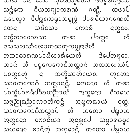
ᨿᨴᩣ ᨸᨶ ᩈᩮᩣ ᩈᩩᨾᩮᨵᨽᩪᨲᩮᩣ ᨴᩦᨸᨦ᩠ᨠᩁᨻᩩᨴ᩠ᨵᩔ
ᩈᨶ᩠ᨲᩥᨠᩮ ᨶᩥᨿᨲᨻ᩠ᨿᩣᨠᩁᨱᩴ ᨣᨱ᩠ᩉᩥ. ᨲᨴᩣᨸᩥ
ᨳᨸᩮᨲ᩠ᩅᩣ ᨴᩦᨸᨦ᩠ᨠᩁᩈᨾ᩠ᨾᩣᩈᨾ᩠ᨻᩩᨴ᩠ᨵᩴ ᨸᩣᩁᨾᩥᨲᩣᨣᩩᨱᩮᩉᩥ
ᨲᩮᨶ ᩈᨴᩥᩈᩮᩣ ᨠᩮᩣᨧᩥ ᨶᨲ᩠ᨳᩮᩅ.
ᨶᨲ᩠ᨳᩥᨽᩣᩅᩮᩣᨧᩔ ᨲᨴᩣ ᨸᩅᨲ᩠ᨲᩮ ᩉᩥ
ᨴᩈᩈᩉᩔᩥᩃᩮᩣᨠᨵᩣᨲᩩᨠᨾ᩠ᨸᨶᩣᨴᩦᩉᩥ
ᩋᩈᩣᨵᩣᩁᨱᨸᩣᨭᩥᩉᩣᩁᩥᨿᩮᩉᩥ ᨴᩦᨸᩮᨲᨻ᩠ᨻᩮᩣ.
ᨲᩣᨶᩥ ᩉᩥ ᨸᨧ᩠ᨧᩮᨠᨻᩮᩣᨵᩥᩈᨲ᩠ᨲᩣᨶᩴ ᩈᨲᩈᩉᩔᩴᨸᩥ
ᨸᩅᨲ᩠ᨲᩮᨲᩩᩴ ᨶ ᩈᨠ᩠ᨡᩥᩔᨲᩥᨿᩮᩅ. ᨠᩩᨲᩮᩣ
ᩈᩣᩅᨠᨻᩮᩣᨵᩥ ᩈᨲ᩠ᨲᩣᨶᨶ᩠ᨲᩥ. ᨲᩮᨶᩮᩅ ᩉᩥ ᨲᨴᩣ
ᨸᩅᨲ᩠ᨲᩥᨸᩣᩁᨾᩥᨸᩅᩥᨧᨿᨬ᩠ᨬᩣᨱᩴ ᩋᨲ᩠ᨲᨶᩮᩣ ᩅᩥᩈᨿᩮ
ᩈᨻ᩠ᨻᨬ᩠ᨬᩩᨳᨬ᩠ᨬᩣᨱᨣᨲᩥᨠᨶ᩠ᨲᩥ ᩋᨭ᩠ᨮᨠᨳᩣᨿᩴ ᩅᩩᨲ᩠ᨲᩴ.
ᩈᩣᩅᨠᨻᩮᩣᨵᩥᩈᨲ᩠ᨲᩣᨸᩥ ᩉᩥ ᨿᨲᩮᩣ ᨸᨭ᩠ᨮᩣᨿ
ᩋᨲ᩠ᨲᨶᩮᩣ ᨻᩮᩣᨵᩥᨿᩣ ᩋᨶᩩᩁᩪᨸᩮ ᩈᨾ᩠ᨽᩣᩁᨵᨾ᩠ᨾᩮ
ᩈᨿᨾᩮᩅ ᨩᩣᨶᩥᨲᩩᩴ ᩈᨠ᩠ᨠᩮᩣᨶ᩠ᨲᩥ. ᨲᨲᩮᩣ ᨸᨭ᩠ᨮᩣᨿ