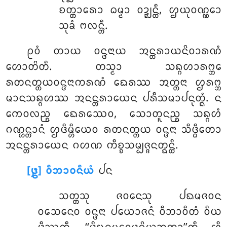
ᨧᨲ᩠ᨲᩣᩁᩮᩣ ᨵᨾ᩠ᨾᩣ ᩅᨯ᩠ᨰᨶ᩠ᨲᩥ, ᩌᨿᩩᩅᨱ᩠ᨱᩮᩣ
ᩈᩩᨡᩴ ᨻᩃᨶ᩠ᨲᩥ.
ᩑᩅᩴ ᨲᩣᨿ ᩅᨶ᩠ᨴᨶᩣᨿ ᩋᨶ᩠ᨲᩁᩣᨿᨶᩦᩅᩣᩁᨱᩴ
ᩉᩮᩣᨲᩦᨲᩥ. ᨲᩈ᩠ᨾᩣ ᩈᨦ᩠ᨣᩉᩣᩁᨻ᩠ᨽᩮ
ᩁᨲᨶᨲ᩠ᨲᨿᩅᨶ᩠ᨴᨶᩣᨠᩁᨱᩴ ᨳᩮᩁᩔ ᩋᨲ᩠ᨲᨶᩣ ᩌᩁᨻ᩠ᨽ
ᨾᩣᨶᩈᨦ᩠ᨣᩉᩔ ᩋᨶᨶ᩠ᨲᩁᩣᨿᩮᨶ ᨸᩁᩥᩈᨾᩣᨸᨶᩩᨲ᩠ᨳᩴ. ᨶ
ᨠᩮᩅᩃᨬ᩠ᨧ ᨳᩮᩁᩔᩮᩅ, ᩈᩮᩣᨲᩪᨶᨬ᩠ᨧ ᩈᨦ᩠ᨣᩉᩴ
ᨣᨱ᩠ᩉᨶ᩠ᨲᩣᨶᩴ ᩌᨴᩥᨾ᩠ᩉᩥᨿᩮᩅ ᩁᨲᨶᨲ᩠ᨲᨿ ᩅᨶ᩠ᨴᨶᩣ ᩈᩥᨴ᩠ᨵᩥᨲᩮᩣ
ᩋᨶᨶ᩠ᨲᩁᩣᨿᩮᨶ ᨣᩉᨱ ᨠᩥᨧ᩠ᨧᩈᨾ᩠ᨸᨩ᩠ᨩᨶᨲ᩠ᨳᨶ᩠ᨲᩥ.
[᪔] ᩅᩥᨽᩣᩅᨶᩥᨿᩴ
ᨸᨶ
ᩈᨲ᩠ᨲᩈᩩ
ᨩᩅᨶᩮᩈᩩ ᨸᨳᨾᨩᩅᨶ
ᩅᩈᩮᨶᩮᩅ ᩅᨶ᩠ᨴᨶᩣ ᨸᨿᩮᩣᨩᨶᩴ ᩅᩥᨽᩣᩅᩥᨲᩴ ᩅᩥᨿ