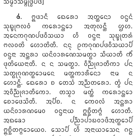
ᩈᨾ᩠ᨾᩣᩈᨾ᩠ᨻᩩᨴ᩠ᨵᨸᨴᩴ]
. ᩍᨴᩣᨶᩥ ᨳᩮᩁᩮᩣ ᩋᨲ᩠ᨲᨶᩮᩣ ᩅᨶ᩠ᨴᨶᩴ
᪕
ᩈᩩᨭ᩠ᨮᩩᨻᩃᩅᩴ ᨠᩁᩮᩣᨶ᩠ᨲᩮᩣ ᩋᨲᩩᩃᨶ᩠ᨲᩥ ᩌᩉ.
ᩋᨶᩮᨠᨣᩩᨱᨸᨴᩅᩥᩈᨿᩣ ᩉᩥ ᩅᨶ᩠ᨴᨶᩣ ᩈᩩᨭ᩠ᨮᩩᨲᩁᩴ
ᨻᩃᩅᨲᩦ ᩉᩮᩣᨲᩦᨲᩥ. ᨶᨶᩩ ᩑᨠᨣᩩᨱᨸᨴᩅᩥᩈᨿᩣᨸᩥ
ᩅᨶ᩠ᨴᨶᩣ ᩋᨶ᩠ᨲᩁᩣ ᨿᨶᩦᩅᩣᩁᨱᩮᩈᨾᨲ᩠ᨳᩣ ᩈᩥᨿᩣᨲᩥ ᨠᩥᩴ
ᨴᩩᨲᩦᨿᩮᨶᩣᨲᩥ. ᨶ ᨶ ᩈᨾᨲ᩠ᨳᩣ. ᩅᩥᨬ᩠ᨬᩩᨩᩣᨲᩥᨠᩣ ᨸᨶ
ᩈᨲ᩠ᨳᩩᨣᩩᨱᨲ᩠ᨳᩮᩣᨾᨶᩮ ᨾᨲ᩠ᨲᨠᩣᩁᩥᨶᩮᩣ ᨶᩣᨾ ᨶ
ᩉᩮᩣᨶ᩠ᨲᩥ
. ᨳᩮᩁᩮᩣ ᨧ ᨲᩮᩈᩴ ᩋᨬ᩠ᨬᨲᩁᩮᩣ. ᨲ᩠ᩅᩴ ᨸᨶ
ᩋᩅᩥᨬ᩠ᨬᩩᨩᩣᨲᩥᨠᩮᩣ. ᨲᩈ᩠ᨾᩣ ᨾᨲ᩠ᨲᩴ ᨠᩁᩮᩣᨶ᩠ᨲᩮᩣ
ᨧᩮᩣᨴᩮᩈᩦᨲᩥ. ᩋᨸᩥᨧ. ᨶ ᨠᩮᩅᩃᩴ ᩋᨶ᩠ᨲᩁᩣ
ᨿᨶᩦᩅᩣᩁᨱᨾᩮᩅ ᩅᨶ᩠ᨴᨶᩣᨿ ᩍᨧ᩠ᨨᩥᨲᨻ᩠ᨻᩴ ᩉᩮᩣᨲᩥ.
ᩋᨳᨡᩮᩣ ᨸᨬ᩠ᨬᩣᨸᩣᨭᩅᩣᨴᩥᩋᨲ᩠ᨳᩮᩣᨸᩥ
ᩍᨧ᩠ᨨᩥᨲᨻ᩠ᨻᩮᩣᨿᩮᩅ. ᩈᩮᩣᨸᩥ ᩉᩥ ᩋᨶᩣᨿᩣᩈᩮᨶ ᨣᨶ᩠ᨳ