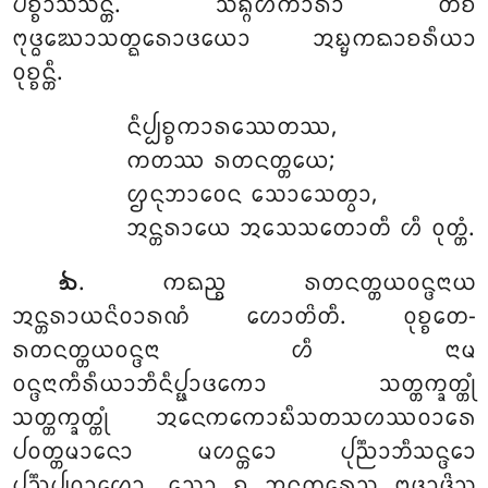
ᨸᨧ᩠ᨧᩣᩈᩦᩈᨶ᩠ᨲᩥ. ᩈᨦ᩠ᨣᩉᨠᩣᩁᩣ ᨲᩥᨧ
ᨻᩩᨴ᩠ᨵᨥᩮᩣᩈᨲ᩠ᨳᩮᩁᩣᨴᨿᩮᩣ ᩋᨭ᩠ᨮᨠᨳᩣᨧᩁᩥᨿᩣ
ᩅᩩᨧ᩠ᨧᨶ᩠ᨲᩥ.
ᨶᩥᨸ᩠ᨸᨧ᩠ᨧᨠᩣᩁᩔᩮᨲᩔ,
ᨠᨲᩔ ᩁᨲᨶᨲ᩠ᨲᨿᩮ;
ᩌᨶᩩᨽᩣᩅᩮᨶ ᩈᩮᩣᩈᩮᨲ᩠ᩅᩣ,
ᩋᨶ᩠ᨲᩁᩣᨿᩮ ᩋᩈᩮᩈᨲᩮᩣᨲᩥ ᩉᩥ ᩅᩩᨲ᩠ᨲᩴ.
. ᨠᨳᨬ᩠ᨧ
ᩁᨲᨶᨲ᩠ᨲᨿᩅᨶ᩠ᨴᨶᩣᨿ
᪓
ᩋᨶ᩠ᨲᩁᩣᨿᨶᩦᩅᩣᩁᨱᩴ ᩉᩮᩣᨲᩦᨲᩥ. ᩅᩩᨧ᩠ᨧᨲᩮ-
ᩁᨲᨶᨲ᩠ᨲᨿᩅᨶ᩠ᨴᨶᩣ ᩉᩥ ᨶᩣᨾ
ᩅᨶ᩠ᨴᨶᩣᨠᩥᩁᩥᨿᩣᨽᩥᨶᩥᨸ᩠ᨹᩣᨴᨠᩮᩣ ᩈᨲ᩠ᨲᨠ᩠ᨡᨲ᩠ᨲᩩᩴ
ᩈᨲ᩠ᨲᨠ᩠ᨡᨲ᩠ᨲᩩᩴ ᩋᨶᩮᨠᨠᩮᩣᨭᩥᩈᨲᩈᩉᩔᩅᩣᩁᩮ
ᨸᩅᨲ᩠ᨲᨾᩣᨶᩮᩣ ᨾᩉᨶ᩠ᨲᩮᩣ ᨸᩩᨬ᩠ᨬᩣᨽᩥᩈᨶ᩠ᨴᩮᩣ
ᨸᩩᨬ᩠ᨬᨸ᩠ᨸᩅᩣᩉᩮᩣ. ᩈᩮᩣ ᨧ ᩋᨶᩩᨲ᩠ᨲᩁᩮᩈᩩ ᨻᩩᨴ᩠ᨵᩣᨴᩦᩈᩩ