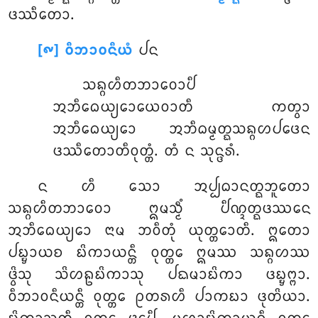
ᨴᩔᩥᨲᩮᩣ.
[᪑] ᩅᩥᨽᩣᩅᨶᩥᨿᩴ
ᨸᨶ
ᩈᨦ᩠ᨣᩉᩥᨲᨽᩣᩅᩮᩣᨸᩥ
ᩋᨽᩥᨵᩮᨿ᩠ᨿᩮᩣᨿᩮᩅᩣᨲᩥ ᨠᨲ᩠ᩅᩣ
ᩋᨽᩥᨵᩮᨿ᩠ᨿᩮᩣ ᩋᨽᩥᨵᨾ᩠ᨾᨲ᩠ᨳᩈᨦ᩠ᨣᩉᨸᨴᩮᨶ
ᨴᩔᩥᨲᩮᩣᨲᩥᩅᩩᨲ᩠ᨲᩴ. ᨲᩴ ᨶ ᩈᩩᨶ᩠ᨴᩁᩴ.
ᨶ ᩉᩥ ᩈᩮᩣ ᩋᨸ᩠ᨸᨵᩣᨶᨲ᩠ᨳᨽᩪᨲᩮᩣ
ᩈᨦ᩠ᨣᩉᩥᨲᨽᩣᩅᩮᩣ ᩍᨾᩈ᩠ᨾᩥᩴ ᨸᩥᨱ᩠ᨯᨲ᩠ᨳᨴᩔᨶᩮ
ᩋᨽᩥᨵᩮᨿ᩠ᨿᩮᩣ ᨶᩣᨾ ᨽᩅᩥᨲᩩᩴ ᨿᩩᨲ᩠ᨲᩮᩣᨲᩥ. ᩍᨲᩮᩣ
ᨸᨭ᩠ᨮᩣᨿᨧ ᨭᩦᨠᩣᨿᨶ᩠ᨲᩥ ᩅᩩᨲ᩠ᨲᩮ ᩍᨾᩔ ᩈᨦ᩠ᨣᩉᩔ
ᨴ᩠ᩅᩦᩈᩩ ᩈᩦᩉᩊᨭᩦᨠᩣᩈᩩ ᨸᨳᨾᩣᨭᩦᨠᩣ ᨴᨭ᩠ᨮᨻ᩠ᨻᩣ.
ᩅᩥᨽᩣᩅᨶᩥᨿᨶ᩠ᨲᩥ ᩅᩩᨲ᩠ᨲᩮ ᩑᨲᩁᩉᩥ ᨸᩣᨠᨭᩣ ᨴᩩᨲᩦᨿᩣ.