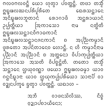
ᨻᩃᩅᨻᩃᩅᨶ᩠ᨲᩥ ᨿᩮᩣ ᩉᩩᨲ᩠ᩅᩣ ᨸᩅᨲ᩠ᨲᨶ᩠ᨲᩥ. ᨲᨴᩣ ᨲᩈ᩠ᨾᩥᩴ
ᩍᨭ᩠ᨮᨹᩃᨥᨶᨸᩁᩥᨸᩪᩁᩥᨲᩮ ᨳᩮᩁᩈᨶ᩠ᨲᩣᨶᩮ
ᩋᨶᩥᨭ᩠ᨮᨹᩃᨽᩪᨲᩣᨶᩴ ᩁᩮᩣᨣᩣᨴᩥ ᩋᨶ᩠ᨲᩁᩣᨿᩣᨶᩴ
ᩏᨸ᩠ᨸᨲ᩠ᨲᩥᨿᩣ ᩒᨠᩣᩈᩮᩣ ᨶᩣᨾ ᨶᨲ᩠ᨳᩦᨲᩥ
ᩍᨭ᩠ᨮᨹᩃᩈᨶ᩠ᨲᩣᨶᩅᩥᨻᩣᨵᨠᩣᨶᩥ
ᩋᨶᩥᨭ᩠ᨮᨹᩃᩈᨶ᩠ᨲᩣᨶᨩᨶᨠᩣᨶᩥ ᨧ ᩋᨸᩩᨬ᩠ᨬᨠᨾ᩠ᨾᩣᨶᩥ
ᨴᩪᩁᨲᩮᩣ ᩋᨸᨶᩦᨲᩣᨶᩮᩅ ᩉᩮᩣᨶ᩠ᨲᩥ. ᨶ ᩉᩥ ᨠᨾ᩠ᨾᩣᨶᩥᨶᩣᨾ
ᨸᩩᨬ᩠ᨬᩣᨶᩥ ᩋᨸᩩᨬ᩠ᨬᩣᨶᩥ ᨧ ᩋᨲ᩠ᨲᨶᩮᩣ ᩅᩥᨸᩣᨠᩩᨸ᩠ᨸᨲ᩠ᨲᩥᨿᩣ
ᩒᨠᩣᩈᩮ ᩋᩈᨲᩥ ᩅᩥᨸᨧ᩠ᨧᨶ᩠ᨲᩦᨲᩥ. ᨲᨲᩮᩣ ᨲᩈ᩠ᨾᩥᩴ
ᩈᨶ᩠ᨲᩣᨶᩮ ᩌᨿᩩᩅᨱ᩠ᨱᩣ ᨴᨿᩮᩣ ᩍᨭ᩠ᨮᨹᩃᨵᨾ᩠ᨾᩣ ᨿᩣᩅ
ᨣᨶ᩠ᨳᨶᩥᨭ᩠ᨮᩣᨶᩣ ᨿᩣᩅ ᩌᨿᩩᨠᨸ᩠ᨸᨸᩁᩥᨿᩮᩣ ᩈᩣᨶᩣᨸᩥ ᩅᩣ
ᩅᨯ᩠ᨰᨶᨸᨠ᩠ᨡᩮ ᨮᨲ᩠ᩅᩣ ᨸᩅᨲ᩠ᨲᨶ᩠ᨲᩥ. ᨿᨳᩣᩉ –
ᩋᨽᩥ ᩅᩣᨴᨶᩈᩦᩃᩥᩔ, ᨶᩥᨧ᩠ᨧᩴ
ᩅᩩᨯ᩠ᨰᩣᨸᨧᩣᨿᩥᨶᩮᩣ;