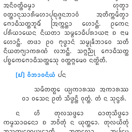
ᩋᨶᩥᩅᨲ᩠ᨲᩥᨵᨾ᩠ᨾᩣ ᩉᩩᨲ᩠ᩅᩣ
ᩅᨲ᩠ᨲᩣᨶᩩᩈᩣᩁᩥᨾᩉᩣᨸᩩᨳᩩᨩ᩠ᨩᨶᨽᩣᩅᩴ ᩋᨲᩥᨠ᩠ᨠᨾᩥᨲ᩠ᩅᩣ
ᨻᩮᩣᨵᩥᩈᨲ᩠ᨲᨽᩪᨾᩥᩴ ᩒᨠ᩠ᨠᨶ᩠ᨲᩣ ᩉᩮᩣᨶ᩠ᨲᩥ. ᩑᨠᩮᨶ
ᨸᩁᩥᨿᩣᨿᩮᨶ ᨶᩥᨿᨲᩣ ᩈᨾ᩠ᨻᩮᩣᨵᩥᨸᩁᩣᨿᨶᩣ ᨧ ᨶᩣᨾ
ᩉᩮᩣᨶ᩠ᨲᩥ. ᨲᨴᩣ ᩑᩅ ᨻᩩᨴ᩠ᨵᩣᨶᩴ ᩈᨾ᩠ᨾᩩᨡᩥᨽᩣᩅᩮ ᩈᨲᩥ
ᨶᩥᨿᨲᨻ᩠ᨿᩣᨠᩁᨱᩴ ᩃᨽᨶ᩠ᨲᩥ. ᩈᨻ᩠ᨻᨬ᩠ᨬᩩ ᨻᩮᩣᨵᩥᩈᨲ᩠ᨲ
ᨸᨧ᩠ᨧᩮᨠᨻᩮᩣᨵᩥᩈᨲ᩠ᨲᩮᩈᩩ ᩅᨲ᩠ᨲᨻ᩠ᨻᨾᩮᩅ ᨶᨲ᩠ᨳᩦᨲᩥ.
[᪖] ᩅᩥᨽᩣᩅᨶᩥᨿᩴ
ᨸᨶ
ᩈᨾᩥᨲᨲ᩠ᨳᩮ ᨿ᩠ᨿᨠᩣᩁᩔ ᩋᨠᩣᩁᩔ
ᩅᩣ ᩅᩈᩮᨶ ᩑᨲᩴ ᩈᩥᨴ᩠ᨵᨶ᩠ᨲᩥ ᩅᩩᨲ᩠ᨲᩴ. ᨲᩴ ᨶ ᩈᩩᨶ᩠ᨴᩁᩴ.
ᨶ ᩉᩥ ᨲᩩᩃᩈᨴ᩠ᨴᩮᩣ ᨵᩣᨲᩩᩈᩥᨴ᩠ᨵᩮᩣ
ᨠᨾ᩠ᨾᩈᩣᨵᨶᩮᩣ ᨧ ᨽᩅᩥᨲᩩᩴ ᨶ ᨿᩩᨲ᩠ᨲᩮᩣ. ᨲᩩᩃᨿᩥᨲᩩᩴ
ᩋᩈᨠ᩠ᨠᩩᨱᩮᨿ᩠ᨿᩮᩣᨲᩥ ᩋᨲᩩᩃᩮᩣ. ᩋᨸ᩠ᨸᨾᩮ