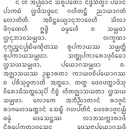
ᨶ ᩉᩥ ᩋᨸ᩠ᨸᨵᩣᨶᩴ ᩈᩁᩪᨸᨲᩮᩣ ᨶᩥᨴ᩠ᨴᩥᩈᩥᨲ᩠ᩅᩣ ᨸᨵᩣᨶᩴ
ᨸᩣᨠᨭᩴ ᩌᨴᩥᩈᨴ᩠ᨴᩮᨶ ᨣᩉᩥᨲᨶ᩠ᨲᩥ ᨬᩣᨿᩣᨣᨲᩴ
ᩉᩮᩣᨲᩦᨲᩥ. ᩋᨧᩥᨶ᩠ᨲᩮᨿ᩠ᨿᩣᨶᩩᨽᩣᩅᩮᩉᩥ ᩈᩦᩃᩣ
ᨴᩥᨣᩩᨱᩮᩉᩥ ᩍᨴ᩠ᨵᩥ ᨵᨾ᩠ᨾᩮᩉᩥ ᨧ ᩈᨾ᩠ᨸᨴᩣ
ᩌᨶᩩᨽᩣᩅᩈᨾ᩠ᨸᨴᩣ. ᩃᨠ᩠ᨡᨱᩣ
ᨶᩩᨻ᩠ᨿᨬ᩠ᨩᨶᨸ᩠ᨸᨭᩥᨾᨱ᩠ᨯᩥᨲᩔ ᩁᩪᨸᨠᩣᨿᩔ ᩈᨾ᩠ᨸᨲ᩠ᨲᩥ
ᩁᩪᨸᨠᩣᨿᩈᨾ᩠ᨸᨴᩣ. ᩈᨲ᩠ᨲᩩᨸᨠᩣᩁᩮᩣᨴᩩᩅᩥᨵᩮᩣ
ᩌᩈᨿᩈᨾ᩠ᨸᨴᩣ, ᨸᨿᩮᩣᨣᩈᨾ᩠ᨸᨴᩣ ᨧ.
ᩋᨩ᩠ᨫᩣᩈᨿᩔ ᩏᩊᩣᩁᨲᩣ ᨠᩣᨿᩅᨧᩦᨸᨿᩮᩣᨣᩔ
ᨧ ᨸᩁᩥᩈᩩᨴ᩠ᨵᨲᩣᨲᩥ ᩋᨲ᩠ᨳᩮᩣ. ᨲᨲ᩠ᨳ ᨴᩮᩅᨴᨲ᩠ᨲᩣᨴᩦᩈᩩ
ᩅᩥᩁᩮᩣᨵᩥᩈᨲ᩠ᨲᩮᩈᩩᨸᩥ ᨶᩥᨧ᩠ᨧᩴ ᩉᩥᨲᨩ᩠ᨫᩣᩈᨿᨲᩣ ᩌᩈᨿ
ᩈᨾ᩠ᨸᨴᩣ. ᩃᩮᩣᨠᩮ ᩋᨽᩥᨬ᩠ᨬᩣᨲᩣᨶᩴ ᩁᩣᨩᩪᨶᩴ
ᩁᩣᨩᨾᩉᩣᨾᨲ᩠ᨲᩣᨶᩴ ᩈᩮᨭ᩠ᨮᩥ ᨣᩉᨸᨲᩦᨶᩴ ᨴᩮᩅᩁᩣᨩᩪᨶᨾ᩠ᨸᩥ
ᨵᨾ᩠ᨾᩴ ᨴᩮᩈᩮᨶ᩠ᨲᩔ ᩃᩣᨽᩈᨠ᩠ᨠᩣᩁᩣᨴᩥ
ᨶᩥᩁᨸᩮᨠ᩠ᨡᨲᩣᩅᩈᩮᨶ ᨴᩮᩈᨶᩣᨸᨿᩮᩣᨣᩈᩩᨴ᩠ᨵᩥ