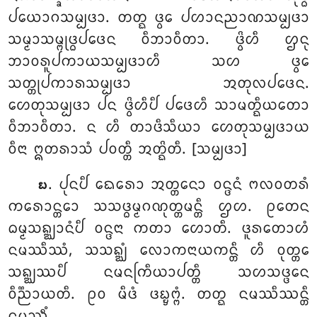
ᨸᨿᩮᩣᨣᩈᨾ᩠ᨸᨴᩣ. ᨲᨲ᩠ᨳ ᨴ᩠ᩅᩮ ᨸᩉᩣᨶᨬᩣᨱᩈᨾ᩠ᨸᨴᩣ
ᩈᨾ᩠ᨾᩣᩈᨾ᩠ᨻᩩᨴ᩠ᨵᨸᨴᩮᨶ ᩅᩥᨽᩣᩅᩥᨲᩣ. ᨴ᩠ᩅᩦᩉᩥ ᩌᨶᩩ
ᨽᩣᩅᩁᩪᨸᨠᩣᨿᩈᨾ᩠ᨸᨴᩣᩉᩥ ᩈᩉ ᨴ᩠ᩅᩮ
ᩈᨲ᩠ᨲᩩᨸᨠᩣᩁᩈᨾ᩠ᨸᨴᩣ ᩋᨲᩩᩃᨸᨴᩮᨶ.
ᩉᩮᨲᩩᩈᨾ᩠ᨸᨴᩣ ᨸᨶ ᨴ᩠ᩅᩦᩉᩥᨸᩥ ᨸᨴᩮᩉᩥ ᩈᩣᨾᨲ᩠ᨳᩥᨿᨲᩮᩣ
ᩅᩥᨽᩣᩅᩥᨲᩣ. ᨶ ᩉᩥ ᨲᩣᨴᩥᩈᩥᨿᩣ ᩉᩮᨲᩩᩈᨾ᩠ᨸᨴᩣᨿ
ᩅᩥᨶᩣ ᩍᨲᩁᩣᩈᩴ ᨸᩅᨲ᩠ᨲᩥ ᩋᨲ᩠ᨳᩦᨲᩥ. [ᩈᨾ᩠ᨸᨴᩣ]
. ᨸᩩᨶᨸᩥ ᨳᩮᩁᩮᩣ ᩋᨲ᩠ᨲᨶᩮᩣ ᩅᨶ᩠ᨴᨶᩴ ᨻᩃᩅᨲᩁᩴ
᪗
ᨠᩁᩮᩣᨶ᩠ᨲᩮᩣ ᩈᩈᨴ᩠ᨵᨾ᩠ᨾᨣᨱᩩᨲ᩠ᨲᨾᨶ᩠ᨲᩥ ᩌᩉ. ᩑᨲᩮᨶ
ᨵᨾ᩠ᨾᩈᨦ᩠ᨥᩣᨶᩴᨸᩥ ᩅᨶ᩠ᨴᨶᩣ ᨠᨲᩣ ᩉᩮᩣᨲᩥ. ᨴᩪᩁᨲᩮᩣᩉᩴ
ᨶᨾᩔᩥᩔᩴ, ᩈᩈᨦ᩠ᨥᩴ ᩃᩮᩣᨠᨶᩣᨿᨠᨶ᩠ᨲᩥ ᩉᩥ ᩅᩩᨲ᩠ᨲᩮ
ᩈᨦ᩠ᨥᩔᨸᩥ ᨶᨾᨶᨠᩕᩥᨿᩣᨸᨲ᩠ᨲᩥ ᩈᩉᩈᨴ᩠ᨴᩮᨶ
ᩅᩥᨬ᩠ᨬᩣᨿᨲᩥ. ᩑᩅ ᨾᩥᨴᩴ ᨴᨭ᩠ᨮᨻ᩠ᨻᩴ. ᨲᨲ᩠ᨳ ᨶᨾᩔᩥᩔᨶ᩠ᨲᩥ
ᨶᨾᩔᩥᩴ.