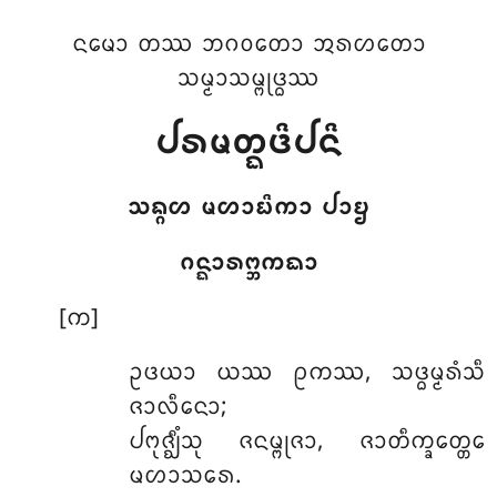
ᨶᨾᩮᩣ ᨲᩔ ᨽᨣᩅᨲᩮᩣ ᩋᩁᩉᨲᩮᩣ
ᩈᨾ᩠ᨾᩣᩈᨾ᩠ᨻᩩᨴ᩠ᨵᩔ
ᨸᩁᨾᨲ᩠ᨳᨴᩦᨸᨶᩦ
ᩈᨦ᩠ᨣᩉ ᨾᩉᩣᨭᩦᨠᩣ ᨸᩣᨮ
ᨣᨶ᩠ᨳᩣᩁᨻ᩠ᨽᨠᨳᩣ
[ᨠ]
ᩏᨴᨿᩣ
ᨿᩔ ᩑᨠᩔ, ᩈᨴ᩠ᨵᨾ᩠ᨾᩁᩴᩈᩥ
ᨩᩣᩃᩥᨶᩮᩣ;
ᨸᨻᩩᨩ᩠ᨫᩥᩴᩈᩩ ᨩᨶᨾ᩠ᨻᩩᨩᩣ, ᨩᩣᨲᩥᨠ᩠ᨡᩮᨲ᩠ᨲᩮ
ᨾᩉᩣᩈᩁᩮ.