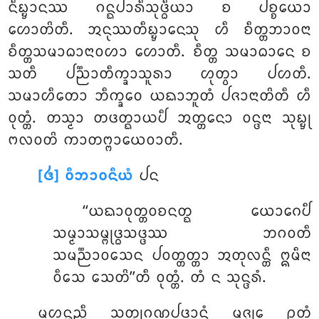
ᨶᩥᨭ᩠ᨮᩣᨶᩔ ᨣᨶ᩠ᨳᨸᩣᩁᩥᩈᩩᨴ᩠ᨵᩥᨿᩣ ᨧ ᨸᨧ᩠ᨧᨿᩮᩣ
ᩉᩮᩣᨲᩦᨲᩥ. ᩋᨶᩩᩔᨲᩥᨭ᩠ᨮᩣᨶᩮᩈᩩ ᩉᩥ ᨧᩥᨲ᩠ᨲᨽᩣᩅᨶᩣ
ᨧᩥᨲ᩠ᨲᩈᨾᩣᨵᩣᨶᩣᩅᩉᩣ ᩉᩮᩣᨲᩥ. ᨧᩥᨲ᩠ᨲ ᩈᨾᩣᨵᩣᨶᩮ ᨧ
ᩈᨲᩥ ᨸᨬ᩠ᨬᩣᨲᩥᨠ᩠ᨡᩣᩈᩪᩁᩣ ᩉᩩᨲ᩠ᩅᩣ ᨸᩉᨲᩥ.
ᩈᨾᩣᩉᩥᨲᩮᩣ ᨽᩥᨠ᩠ᨡᩅᩮ ᨿᨳᩣᨽᩪᨲᩴ ᨸᨩᩣᨶᩣᨲᩦᨲᩥ ᩉᩥ
ᩅᩩᨲ᩠ᨲᩴ. ᨲᩈ᩠ᨾᩣ ᨲᨴᨲ᩠ᨳᩣᨿᨸᩥ ᩋᨲ᩠ᨲᨶᩮᩣ ᩅᨶ᩠ᨴᨶᩣ ᩈᩩᨭ᩠ᨮᩩ
ᨻᩃᩅᨲᩦ ᨠᩣᨲᨻ᩠ᨻᩣᨿᩮᩅᩣᨲᩥ.
[᪕] ᩅᩥᨽᩣᩅᨶᩥᨿᩴ
ᨸᨶ
‘‘ᨿᨳᩣᩅᩩᨲ᩠ᨲᩅᨧᨶᨲ᩠ᨳ ᨿᩮᩣᨣᩮᨸᩥ
ᩈᨾ᩠ᨾᩣᩈᨾ᩠ᨻᩩᨴ᩠ᨵᩈᨴ᩠ᨴᩔ ᨽᨣᩅᨲᩥ
ᩈᨾᨬ᩠ᨬᩣᩅᩈᩮᨶ ᨸᩅᨲ᩠ᨲᨲ᩠ᨲᩣ ᩋᨲᩩᩃᨶ᩠ᨲᩥ ᩍᨾᩥᨶᩣ
ᩅᩥᩈᩮ ᩈᩮᨲᩦ’’ᨲᩥ ᩅᩩᨲ᩠ᨲᩴ. ᨲᩴ ᨶ ᩈᩩᨶ᩠ᨴᩁᩴ.
ᨾᩉᨶ᩠ᨲᨬ᩠ᩉᩥ ᩈᨲ᩠ᨳᩩᨣᩩᨱᨸᨴᩣᨶᩴ ᨾᨩ᩠ᨫᩮ ᩑᨲᩴ