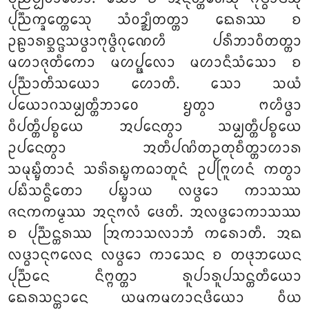
ᨸᩩᨬ᩠ᨬᨠ᩠ᨡᩮᨲ᩠ᨲᩮᩈᩩ ᩈᩴᩅᨯ᩠ᨰᩥᨲᨲ᩠ᨲᩣ ᨳᩮᩁᩔ ᨧ
ᩏᩊᩣᩁᨧ᩠ᨨᨶ᩠ᨴᩈᨴ᩠ᨵᩣᨻᩩᨴ᩠ᨵᩥᨣᩩᨱᩮᩉᩥ ᨸᩁᩥᨽᩣᩅᩥᨲᨲ᩠ᨲᩣ
ᨾᩉᩣᨩᩩᨲᩥᨠᩮᩣ ᨾᩉᨸ᩠ᨹᩃᩮᩣ ᨾᩉᩣᨶᩥᩈᩴᩈᩮᩣ ᨧ
ᨸᩩᨬ᩠ᨬᩣᨲᩥᩈᨿᩮᩣ ᩉᩮᩣᨲᩥ. ᩈᩮᩣ ᩈᨿᩴ
ᨸᨿᩮᩣᨣᩈᨾ᩠ᨸᨲ᩠ᨲᩥᨽᩣᩅᩮ ᨮᨲ᩠ᩅᩣ ᨻᩉᩥᨴ᩠ᨵᩣ
ᩅᩥᨸᨲ᩠ᨲᩥᨸᨧ᩠ᨧᨿᩮ ᩋᨸᨶᩮᨲ᩠ᩅᩣ ᩈᨾ᩠ᨸᨲ᩠ᨲᩥᨸᨧ᩠ᨧᨿᩮ
ᩏᨸᨶᩮᨲ᩠ᩅᩣ ᩋᨲᩥᨸᨱᩦᨲᩏᨲᩩᨧᩥᨲ᩠ᨲᩣᩉᩣᩁ
ᩈᨾᩩᨭ᩠ᨮᩥᨲᩣᨶᩴ ᩈᩁᩦᩁᨭ᩠ᨮᨠᨵᩣᨲᩪᨶᩴ ᩏᨸᨻᩕᩪᩉᨶᩴ ᨠᨲ᩠ᩅᩣ
ᨸᨭᩥᩈᨶ᩠ᨵᩥᨲᩮᩣ ᨸᨭ᩠ᨮᩣᨿ ᩃᨴ᩠ᨵᩮᩣ ᨠᩣᩈᩔ
ᨩᨶᨠᨠᨾ᩠ᨾᩔ ᩋᨶᩩᨻᩃᩴ ᨴᩮᨲᩥ. ᩋᩃᨴ᩠ᨵᩮᩣᨠᩣᩈᩔ
ᨧ ᨸᩩᨬ᩠ᨬᨶ᩠ᨲᩁᩔ ᩒᨠᩣᩈᩃᩣᨽᩴ ᨠᩁᩮᩣᨲᩥ. ᩋᨳ
ᩃᨴ᩠ᨵᩣᨶᩩᨻᩃᩮᨶ ᩃᨴ᩠ᨵᩮᩣ ᨠᩣᩈᩮᨶ ᨧ ᨲᨴᩩᨽᨿᩮᨶ
ᨸᩩᨬ᩠ᨬᩮᨶ ᨶᩥᨻ᩠ᨻᨲ᩠ᨲᩣ ᩁᩪᨸᩣᩁᩪᨸᩈᨶ᩠ᨲᨲᩥᨿᩮᩣ
ᨳᩮᩁᩈᨶ᩠ᨲᩣᨶᩮ ᨿᨾᨠᨾᩉᩣᨶᨴᩥᨿᩮᩣ ᩅᩥᨿ