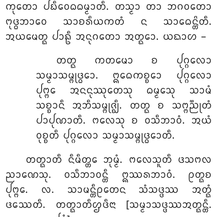
ᨠᩩᨲᩮᩣ ᨸᨭᩥᩅᩮᨵᨵᨾ᩠ᨾᩣᨲᩥ. ᨲᩈ᩠ᨾᩣ ᨲᩣ ᨽᨣᩅᨲᩮᩣ
ᨻᩩᨴ᩠ᨵᨽᩣᩅᩮ ᩈᩣᨧᩁᩥᨿᨠᨲᩴ ᨶ ᩈᩣᨵᩮᨶ᩠ᨲᩦᨲᩥ.
ᩋᨿᨾᩮᨲ᩠ᨳ ᨸᩣᩊᩥ ᩋᨶᩩᨣᨲᩮᩣ ᩋᨲ᩠ᨳᩮᩣ. ᨿᨳᩣᩉ –
ᨲᨲ᩠ᨳ ᨠᨲᨾᩮᩣ ᨧ ᨸᩩᨣ᩠ᨣᩃᩮᩣ
ᩈᨾ᩠ᨾᩣᩈᨾ᩠ᨻᩩᨴ᩠ᨵᩮᩣ. ᩍᨵᩮᨠᨧ᩠ᨧᩮᩣ ᨸᩩᨣ᩠ᨣᩃᩮᩣ
ᨸᩩᨻ᩠ᨻᩮ ᩋᨶᨶᩩᩔᩩᨲᩮᩈᩩ ᨵᨾ᩠ᨾᩮᩈᩩ ᩈᩣᨾᩴ
ᩈᨧ᩠ᨧᩣᨶᩥ ᩋᨽᩥᩈᨾ᩠ᨻᩩᨩ᩠ᨫᩥ. ᨲᨲ᩠ᨳ ᨧ ᩈᨻ᩠ᨻᨬ᩠ᨬᩩᨲᩴ
ᨸᩣᨸᩩᨱᩣᨲᩥ. ᨻᩃᩮᩈᩩ ᨧ ᩅᩈᩥᨽᩣᩅᩴ. ᩋᨿᩴ
ᩅᩩᨧ᩠ᨧᨲᩥ ᨸᩩᨣ᩠ᨣᩃᩮᩣ ᩈᨾ᩠ᨾᩣᩈᨾ᩠ᨻᩩᨴ᩠ᨵᩮᩣᨲᩥ.
ᨲᨲ᩠ᨳᩣᨲᩥ ᨶᩥᨾᩥᨲ᩠ᨲᩮ ᨽᩩᨾ᩠ᨾᩴ. ᨻᩃᩮᩈᩪᨲᩥ ᨴᩈᨻᩃ
ᨬᩣᨱᩮᩈᩩ. ᩅᩈᩥᨽᩣᩅᨶ᩠ᨲᩥ ᩍᩔᩁᨽᩣᩅᩴ. ᩑᨲ᩠ᨳᨧ
ᨸᩩᨻ᩠ᨻᩮ. ᩃ. ᩈᩣᨾᨶ᩠ᨲᩥᩑᨲᩮᨶ ᩈᩴᩈᨴ᩠ᨴᩔ ᩋᨲ᩠ᨳᩴ
ᨴᩔᩮᨲᩥ. ᨲᨲ᩠ᨳᩣᨲᩥᩌᨴᩥᨶᩣ [ᩈᨾ᩠ᨾᩣᩈᨴ᩠ᨴᩔᩋᨲ᩠ᨳᨶ᩠ᨲᩥ.