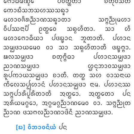
ᨻᩮᩣᨵᩥᨾᨱ᩠ᨯᩮ ᨸᩅᨲ᩠ᨲᩥᨲᩣ ᨧᨲᩩᩅᩦᩈᨲᩥ
ᨠᩮᩣᨭᩥᩈᨽᩈᩉᩔᩈᨦ᩠ᨡᩣ
ᨾᩉᩣᩅᨩᩥᩁᨬ᩠ᨬᩣᨱᩈᨦ᩠ᨡᩣᨲᩣ ᩈᨻ᩠ᨻᨬ᩠ᨬᩩᨾᩉᩣ
ᩅᩥᨸᩔᨶᩣᨸᩥ ᩑᨲ᩠ᨳᩮᩅ ᩈᨦ᩠ᨣᩉᩥᨲᩣ. ᩈᩣ ᩉᩥ
ᨾᩉᩣᨻᩮᩣᨵᩥᨿᩣ ᨸᨴᨭ᩠ᨮᩣᨶ ᨽᩪᨲᩣᨲᩥ. ᨸᩉᩣᨶ
ᩈᨾ᩠ᨸᨴᩣᨿᨾᩮᩅ ᩅᩣ ᩈᩣ ᩈᨦ᩠ᨣᩉᩥᨲᩣᨲᩥ ᨴᨭ᩠ᨮᨻ᩠ᨻᩣ.
ᨹᩃᩈᨾ᩠ᨸᨴᩣ ᨧᨲᩩᨻ᩠ᨻᩥᨵᩣ ᨸᩉᩣᨶᩈᨾ᩠ᨸᨴᩣ
ᨬᩣᨱᩈᨾ᩠ᨸᨴᩣ ᩌᨶᩩᨽᩣᩅᩈᨾ᩠ᨸᨴᩣ
ᩁᩪᨸᨠᩣᨿᩈᨾ᩠ᨸᨴᩣ ᨧᩣᨲᩥ. ᨲᨲ᩠ᨳ ᩈᩉ ᩅᩣᩈᨶᩣᨿ
ᨠᩥᩃᩮᩈᨸ᩠ᨸᩉᩣᨶᩴ ᨸᩉᩣᨶᩈᨾ᩠ᨸᨴᩣ ᨶᩣᨾ. ᨸᩉᩣᨶᩔ
ᩈᨻ᩠ᨻᨸᩣᩁᩥᨸᩪᩁᩥᨲᩣᨲᩥ ᩋᨲ᩠ᨳᩮᩣ. ᩋᨲ᩠ᨳᨲᩮᩣ ᨸᨶ
ᩋᩁᩥᨿᨾᨣ᩠ᨣᩮᩣ, ᩋᨣ᩠ᨣᨾᨣ᩠ᨣᨬ᩠ᨬᩣᨱᨾᩮᩅ ᩅᩣ. ᩈᨻ᩠ᨻᨬ᩠ᨬᩩᨲ
ᨬ᩠ᨬᩣᨱ ᨴᩈᨻᩃᨬ᩠ᨬᩣᨱᩣᨴᩦᨶᩥ ᨬᩣᨱᩈᨾ᩠ᨸᨴᩣ.
[᪗] ᩅᩥᨽᩣᩅᨶᩥᨿᩴ
ᨸᨶ