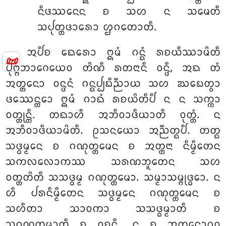
ᨶᩥᨴᩔᨶᩮᨶ ᨧ ᩈᩉ ᨶ ᩈᨾᩮᨲᩥ
ᩈᨸᩩᨲ᩠ᨲᨴᩣᩁᩮᩣ ᩌᨣᨲᩮᩣᨲᩥ.
ᩋᨸᩥᨧ ᨳᩮᩁᩮᩣ ᩍᨾᩴ ᨣᨶ᩠ᨳᩴ ᩁᨧᨿᩥᩔᩣᨾᩦᨲᩥ
📜
ᨸᩩᨻ᩠ᨻᨽᩣᨣᩮᨿᩮᩅ ᨲᩦᨱᩥ ᩁᨲᨶᩣᨶᩥ ᩅᨶ᩠ᨴᩥ, ᩋᨳ ᨲᩴ
ᩋᨲ᩠ᨲᨶᩮᩣ ᩅᨶ᩠ᨴᨶᩴ ᨣᨶ᩠ᨳᨸ᩠ᨸᨭᩥᨬ᩠ᨬᩣᨿ ᩈᩉ ᨥᨭᩮᨲ᩠ᩅᩣ
ᨴᩔᩮᨶ᩠ᨲᩮᩣ ᩍᨾᩴ ᨣᩣᨳᩴ ᩁᨧᨿᩦᨲᩥᨸᩥ ᨶ ᨶ ᩈᨠ᩠ᨠᩣ
ᩅᨲ᩠ᨲᩩᨶ᩠ᨲᩥ. ᨲᨳᩣᩉᩥ ᩋᨽᩥᩅᩣᨴᩥᨿᩣᨲᩥ ᩅᩩᨲ᩠ᨲᩴ. ᨶ
ᩋᨽᩥᩅᩣᨴᩥᨿᩣᨾᩦᨲᩥ. ᩑᩈᨶᨿᩮᩣ ᩋᨬ᩠ᨬᨲ᩠ᨳᨸᩥ. ᨲᨲ᩠ᨳ
ᩈᨴ᩠ᨵᨾ᩠ᨾᩮᨶ ᨧ ᨣᨱᩩᨲ᩠ᨲᨾᩮᨶ ᨧ ᩋᨲ᩠ᨲᨶᩣ ᨶᩥᨾ᩠ᨾᩥᨲᩮᨶ
ᩈᨠᩃᩃᩮᩣᨠᩔ ᩈᩁᨱᨽᩪᨲᩮᨶ ᩈᩉ
ᩅᨲ᩠ᨲᨲᩦᨲᩥ ᩈᩈᨴ᩠ᨵᨾ᩠ᨾ ᨣᨱᩩᨲ᩠ᨲᨾᩮᩣ. ᩈᨾ᩠ᨾᩣᩈᨾ᩠ᨻᩩᨴ᩠ᨵᩮᩣ. ᨶ
ᩉᩥ ᨸᩁᨶᩥᨾ᩠ᨾᩥᨲᩮᨶ ᩈᨴ᩠ᨵᨾ᩠ᨾᩮᨶ ᨣᨱᩩᨲ᩠ᨲᨾᩮᨶ ᨧ
ᩈᩉᩥᨲᩣ ᩈᩣᩅᨠᩣ ᩈᩈᨴ᩠ᨵᨾ᩠ᨾᩣᨲᩥ ᨧ
ᩈᨣᨱᩩᨲ᩠ᨲᨾᩣᨲᩥ ᨧ ᩅᩩᨧ᩠ᨧᨶ᩠ᨲᩥ. ᨶ ᨧ ᩋᨲ᩠ᨲᨶᩮᩣᩑᩅ