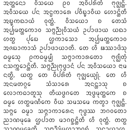
ᩋᨲ᩠ᨲᨶᩮᩣ ᩅᩥᩈᨿᩮ ᩑᩅ ᩋᩅᩥᨸᩁᩦᨲᩴ ᨻᩩᨩ᩠ᨫᨶ᩠ᨲᩥ.
ᩋᩅᩥᩈᨿᩮ ᨸᨶ ᩋᨶ᩠ᨵᨠᩣᩁᩮ ᨸᩅᩥᨭ᩠ᨮᩣᩅᩥᨿ ᩉᩮᩣᨶ᩠ᨲᩦᨲᩥ
ᩋᨭ᩠ᨮᨠᨳᩣᨿᩴ ᩅᩩᨲ᩠ᨲᩴ. ᩅᩥᩈᨿᩮᩣ ᨧ ᨲᩮᩈᩴ
ᩋᨸ᩠ᨸᨾᨲ᩠ᨲᨠᩮᩣᩅ ᩈᨻ᩠ᨻᨬ᩠ᨬᩩᩅᩥᩈᨿᩴ ᩏᨸᩣᨴᩣᨿ ᨿᨳᩣ
ᩉᨲ᩠ᨳ ᨸᩩᨭᩮ ᩌᨠᩣᩈᩮᩣ ᩋᨸ᩠ᨸᨾᨲ᩠ᨲᨠᩮᩣᩅ
ᩋᨩᨭᩣᨠᩣᩈᩴ ᩏᨸᩣᨴᩣᨿᩣᨲᩥ. ᨲᩮ ᩉᩥ ᨹᩔᩣᨴᩦᩈᩩ
ᨵᨾ᩠ᨾᩮᩈᩩ ᩑᨠᨵᨾ᩠ᨾᨾ᩠ᨸᩥ ᩈᨻ᩠ᨻᩣᨠᩣᩁᨲᩮᩣ ᨻᩩᨩ᩠ᨫᩥᨲᩩᩴ
ᨶᩈᨠ᩠ᨠᩮᩣᨶ᩠ᨲᩦᨲᩥ. ᩈᨻ᩠ᨻᨬ᩠ᨬᩩᨻᩩᨴ᩠ᨵᩣᨶᩴ ᨸᨶ ᩋᩅᩥᩈᨿᩮᩣ ᨶᩣᨾ
ᨶᨲ᩠ᨳᩥ, ᨿᨲ᩠ᨳ ᨲᩮ ᩅᩥᨸᩁᩦᨲᩴ ᨻᩩᨩ᩠ᨫᩮᨿ᩠ᨿᩩᩴ. ᨲᩮ ᩉᩥ
ᩋᨶᨾᨲᨣ᩠ᨣᩮ ᩈᩴᩈᩣᩁᩮ ᩋᨶᨶ᩠ᨲᩣᩈᩩ ᨧ
ᩃᩮᩣᨠᨵᩣᨲᩪᩈᩩ ᨲᩥᨿᨴ᩠ᨵᨣᨲᩮ ᩋᨴ᩠ᨵᨾᩩᨲ᩠ᨲᨠᩮ ᨧ
ᨵᨾ᩠ᨾᩮ ᩉᨲ᩠ᨳᨾᨱᩥᨠᩮ ᩅᩥᨿ ᩈᨾᩈᨾᩮ ᨠᨲ᩠ᩅᩣ ᨻᩩᨩ᩠ᨫᨶ᩠ᨲᩥ.
ᩈᨻ᩠ᨻᩮ ᨵᨾ᩠ᨾᩣ ᩈᨻ᩠ᨻᩣᨠᩣᩁᩮᨶ ᨻᩩᨴ᩠ᨵᩔ ᨽᨣᩅᨲᩮᩣ
ᨬᩣᨱᨾᩩᨡᩮ ᩌᨸᩣᨲ ᨾᩣᨣᨧ᩠ᨨᨶ᩠ᨲᩦᨲᩥ ᩉᩥ ᩅᩩᨲ᩠ᨲᩴ. ᨲᨲ᩠ᨳ
ᨬᩣᨱᨾᩩᨡᩮᨲᩥ ᩈᨻ᩠ᨻᨬ᩠ᨬᩩᩴᨾᩉᩣᨽᩅᨦ᩠ᨣᩴ ᩈᨶ᩠ᨵᩣᨿᩣᩉ.