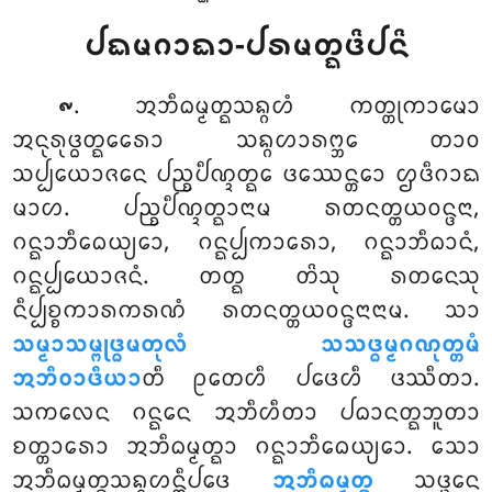
ᨸᨳᨾᨣᩣᨳᩣ-ᨸᩁᨾᨲ᩠ᨳᨴᩦᨸᨶᩦ
. ᩋᨽᩥᨵᨾ᩠ᨾᨲ᩠ᨳᩈᨦ᩠ᨣᩉᩴ ᨠᨲ᩠ᨲᩩᨠᩣᨾᩮᩣ
᪑
ᩋᨶᩩᩁᩩᨴ᩠ᨵᨲ᩠ᨳᩮᩁᩮᩣ ᩈᨦ᩠ᨣᩉᩣᩁᨻ᩠ᨽᩮ ᨲᩣᩅ
ᩈᨸ᩠ᨸᨿᩮᩣᨩᨶᩮ ᨸᨬ᩠ᨧᨸᩥᨱ᩠ᨯᨲ᩠ᨳᩮ ᨴᩔᩮᨶ᩠ᨲᩮᩣ ᩌᨴᩥᨣᩣᨳ
ᨾᩣᩉ. ᨸᨬ᩠ᨧᨸᩥᨱ᩠ᨯᨲ᩠ᨳᩣᨶᩣᨾ ᩁᨲᨶᨲ᩠ᨲᨿᩅᨶ᩠ᨴᨶᩣ,
ᨣᨶ᩠ᨳᩣᨽᩥᨵᩮᨿ᩠ᨿᩮᩣ, ᨣᨶ᩠ᨳᨸ᩠ᨸᨠᩣᩁᩮᩣ, ᨣᨶ᩠ᨳᩣᨽᩥᨵᩣᨶᩴ,
ᨣᨶ᩠ᨳᨸ᩠ᨸᨿᩮᩣᨩᨶᩴ. ᨲᨲ᩠ᨳ ᨲᩦᩈᩩ ᩁᨲᨶᩮᩈᩩ
ᨶᩥᨸ᩠ᨸᨧ᩠ᨧᨠᩣᩁᨠᩁᨱᩴ ᩁᨲᨶᨲ᩠ᨲᨿᩅᨶ᩠ᨴᨶᩣᨶᩣᨾ. ᩈᩣ
ᩈᨾ᩠ᨾᩣᩈᨾ᩠ᨻᩩᨴ᩠ᨵᨾᨲᩩᩃᩴ ᩈᩈᨴ᩠ᨵᨾ᩠ᨾᨣᨱᩩᨲ᩠ᨲᨾᩴ
ᩋᨽᩥᩅᩣᨴᩥᨿᩣ
ᨲᩥ ᩑᨲᩮᩉᩥ ᨸᨴᩮᩉᩥ ᨴᩔᩥᨲᩣ.
ᩈᨠᩃᩮᨶ ᨣᨶ᩠ᨳᩮᨶ ᩋᨽᩥᩉᩥᨲᩣ ᨸᨵᩣᨶᨲ᩠ᨳᨽᩪᨲᩣ
ᨧᨲ᩠ᨲᩣᩁᩮᩣ ᩋᨽᩥᨵᨾ᩠ᨾᨲ᩠ᨳᩣ ᨣᨶ᩠ᨳᩣᨽᩥᨵᩮᨿ᩠ᨿᩮᩣ. ᩈᩮᩣ
ᩋᨽᩥᨵᨾ᩠ᨾᨲ᩠ᨳᩈᨦ᩠ᨣᩉᨶ᩠ᨲᩥᨸᨴᩮ
ᩋᨽᩥᨵᨾ᩠ᨾᨲ᩠ᨳ
ᩈᨴ᩠ᨴᩮᨶ