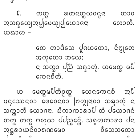
. ᨲᨲ᩠ᨳ ᩁᨲᨶᨲ᩠ᨲᨿᩅᨶ᩠ᨴᨶᩣ ᨲᩣᩅ
᪒
ᩋᩈᨦ᩠ᨡᩮᨿ᩠ᨿᩋᨸ᩠ᨸᨾᩮᨿ᩠ᨿᨸ᩠ᨸᨿᩮᩣᨩᨶᩣ ᩉᩮᩣᨲᩥ.
ᨿᨳᩣᩉ –
ᨲᩮ ᨲᩣᨴᩥᩈᩮ ᨸᩪᨩᨿᨲᩮᩣ, ᨶᩥᨻ᩠ᨻᩩᨲᩮ
ᩋᨠᩩᨲᩮᩣ ᨽᨿᩮ;
ᨶ ᩈᨠ᩠ᨠᩣ ᨸᩩᨬ᩠ᨬᩴ ᩈᨦ᩠ᨡᩣᨲᩩᩴ, ᨿᨾᩮᨲ᩠ᨳ ᨾᨸᩥ
ᨠᩮᨶᨧᩦᨲᩥ.
ᨿ ᨾᩮᨲ᩠ᨳᨾᨸᩦᨲᩥᩑᨲ᩠ᨳ ᨿᩮᨶᨠᩮᨶᨧᩥ ᩋᨸᩥ
ᨾᨶᩩᩔᩮᨶᩅᩣ ᨴᩮᩅᩮᨶᩅᩣ ᨻᩕᩉ᩠ᨾᩩᨶᩣᩅᩣ ᩈᨦ᩠ᨡᩣᨲᩩᩴ ᨶ
ᩈᨠ᩠ᨠᩣᨲᩥ ᨿᩮᩣᨩᨶᩣ. ᨭᩦᨠᩣᨠᩣᩁᩣᨸᩥ ᨲᩴ ᨸᨿᩮᩣᨩᨶᩴ
ᨲᨲ᩠ᨳ ᨲᨲ᩠ᨳ ᨻᩉᩩᨵᩣ ᨸᨸᨬ᩠ᨧᩮᨶ᩠ᨲᩥ. ᩈᨦ᩠ᨣᩉᨠᩣᩁᩣ ᨸᨶ
ᩋᨶ᩠ᨲᩁᩣᨿᨶᩦᩅᩣᩁᨱᨾᩮᩅ ᩅᩥᩈᩮᩈᨲᩮᩣ