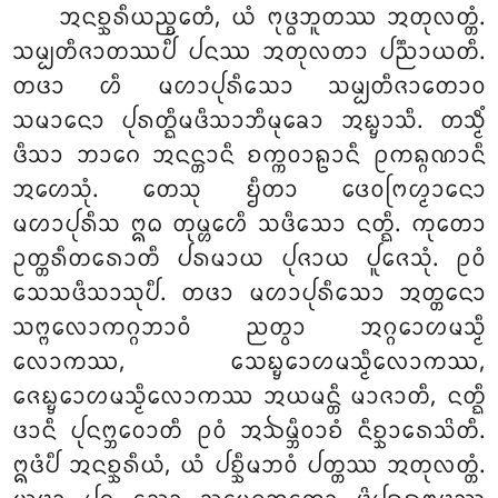
ᩋᨶᨧ᩠ᨨᩁᩥᨿᨬ᩠ᨧᩮᨲᩴ, ᨿᩴ ᨻᩩᨴ᩠ᨵᨽᩪᨲᩔ ᩋᨲᩩᩃᨲ᩠ᨲᩴ.
ᩈᨾ᩠ᨸᨲᩥᨩᩣᨲᩔᨸᩥ ᨸᨶᩔ ᩋᨲᩩᩃᨲᩣ ᨸᨬ᩠ᨬᩣᨿᨲᩥ.
ᨲᨴᩣ ᩉᩥ ᨾᩉᩣᨸᩩᩁᩥᩈᩮᩣ ᩈᨾ᩠ᨸᨲᩥᨩᩣᨲᩮᩣᩅ
ᩈᨾᩣᨶᩮᩣ ᨸᩩᩁᨲ᩠ᨳᩥᨾᨴᩥᩈᩣᨽᩥᨾᩩᨡᩮᩣ ᩋᨭ᩠ᨮᩣᩈᩥ. ᨲᩈ᩠ᨾᩥᩴ
ᨴᩥᩈᩣ ᨽᩣᨣᩮ ᩋᨶᨶ᩠ᨲᩣᨶᩥ ᨧᨠ᩠ᨠᩅᩣᩊᩣᨶᩥ ᩑᨠᨦ᩠ᨣᨱᩣᨶᩥ
ᩋᩉᩮᩈᩩᩴ. ᨲᩮᩈᩩ ᨮᩥᨲᩣ ᨴᩮᩅᨻᩕᩉ᩠ᨾᩣᨶᩮᩣ
ᨾᩉᩣᨸᩩᩁᩥᩈ ᩍᨵ ᨲᩩᨾ᩠ᩉᩮᩉᩥ ᩈᨴᩥᩈᩮᩣ ᨶᨲ᩠ᨳᩥ. ᨠᩩᨲᩮᩣ
ᩏᨲ᩠ᨲᩁᩥᨲᩁᩮᩣᨲᩥ
ᨸᩁᨾᩣᨿ ᨸᩩᨩᩣᨿ ᨸᩪᨩᩮᩈᩩᩴ. ᩑᩅᩴ
ᩈᩮᩈᨴᩥᩈᩣᩈᩩᨸᩥ. ᨲᨴᩣ ᨾᩉᩣᨸᩩᩁᩥᩈᩮᩣ ᩋᨲ᩠ᨲᨶᩮᩣ
ᩈᨻ᩠ᨻᩃᩮᩣᨠᨣ᩠ᨣᨽᩣᩅᩴ ᨬᨲ᩠ᩅᩣ ᩋᨣ᩠ᨣᩮᩣᩉᨾᩈ᩠ᨾᩥ
ᩃᩮᩣᨠᩔ, ᩈᩮᨭ᩠ᨮᩮᩣᩉᨾᩈ᩠ᨾᩥᩃᩮᩣᨠᩔ,
ᨩᩮᨭ᩠ᨮᩮᩣᩉᨾᩈ᩠ᨾᩥᩃᩮᩣᨠᩔ ᩋᨿᨾᨶ᩠ᨲᩥ ᨾᩣᨩᩣᨲᩥ, ᨶᨲ᩠ᨳᩥ
ᨴᩣᨶᩥ ᨸᩩᨶᨻ᩠ᨽᩅᩮᩣᨲᩥ ᩑᩅᩴ ᩋᨨᨾ᩠ᨽᩥᩅᩣᨧᩴ ᨶᩥᨧ᩠ᨨᩣᩁᩮᩈᩦᨲᩥ.
ᩍᨴᩴᨸᩥ ᩋᨶᨧ᩠ᨨᩁᩥᨿᩴ, ᨿᩴ ᨸᨧ᩠ᨨᩥᨾᨽᩅᩴ ᨸᨲ᩠ᨲᩔ ᩋᨲᩩᩃᨲ᩠ᨲᩴ.