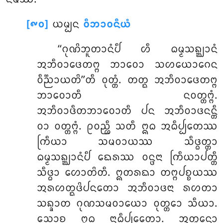
[᪑᪐]
ᨿᨾ᩠ᨸᨶ
ᩅᩥᨽᩣᩅᨶᩥᨿᩴ
‘‘ᨣᩩᨱᩦᨽᩪᨲᩣᨶᩴᨸᩥ ᩉᩥ ᨵᨾ᩠ᨾᩈᨦ᩠ᨥᩣᨶᩴ
ᩋᨽᩥᩅᩣᨴᩮᨲᨻ᩠ᨻ ᨽᩣᩅᩮᩣ ᩈᩉᨿᩮᩣᨣᩮᨶ
ᩅᩥᨬ᩠ᨬᩣᨿᨲᩦ’’ᨲᩥ ᩅᩩᨲ᩠ᨲᩴ. ᨲᨲ᩠ᨳ ᩋᨽᩥᩅᩣᨴᩮᨲᨻ᩠ᨻ
ᨽᩣᩅᩮᩣᨲᩥ ᨶᩅᨲ᩠ᨲᨻ᩠ᨻᩴ.
ᩋᨽᩥᩅᩣᨴᩥᨲᨽᩣᩅᩮᩣᨲᩥ ᨸᨶ ᩋᨽᩥᩅᩣᨴᨶᨶ᩠ᨲᩥ
ᩅᩣ ᩅᨲ᩠ᨲᨻ᩠ᨻᩴ. ᩑᩅᨬ᩠ᩉᩥ ᩈᨲᩥ ᩍᨵ ᩋᨵᩥᨸ᩠ᨸᩮᨲᩔ
ᨠᩕᩥᨿᩣ ᩈᨾᩅᩣᨿᩔ ᩈᩥᨴ᩠ᨵᨲ᩠ᨲᩣ
ᨵᨾ᩠ᨾᩈᨦ᩠ᨥᩣᨶᩴᨸᩥ ᨳᩮᩁᩔ ᩅᨶ᩠ᨴᨶᩣ ᨠᩕᩥᨿᩣᨸᨲ᩠ᨲᩥ
ᩈᩥᨴ᩠ᨵᩣ ᩉᩮᩣᨲᩦᨲᩥ. ᩍᨲᩁᨳᩣ ᨲᨻ᩠ᨻᨸᨧ᩠ᨧᨿᩔ
ᩋᩁᩉᨲ᩠ᨳᨴᩦᨸᨶᨲᩮᩣ ᩋᨽᩥᩅᩣᨴᨶᩣ ᩁᩉᨲᩣ
ᩈᨦ᩠ᨡᩣᨲ ᨣᩩᨱᩈᨾᩅᩣᨿᩮᩣ ᩅᩩᨲ᩠ᨲᩮᩣ ᩈᩥᨿᩣ.
ᩈᩮᩣᨧ ᩍᨵ ᨶᩣᨵᩥᨸ᩠ᨸᩮᨲᩮᩣ. ᩋᨲ᩠ᨲᨶᩮᩣ