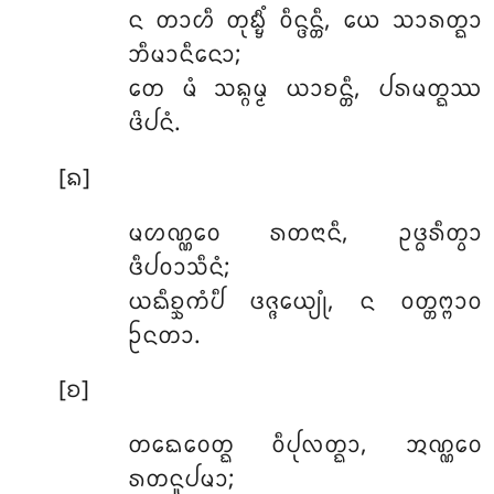
ᨶ ᨲᩣᩉᩥ ᨲᩩᨭ᩠ᨮᩥᩴ ᩅᩥᨶ᩠ᨴᨶ᩠ᨲᩥ, ᨿᩮ ᩈᩣᩁᨲ᩠ᨳᩣ
ᨽᩥᨾᩣᨶᩥᨶᩮᩣ;
ᨲᩮ ᨾᩴ ᩈᨦ᩠ᨣᨾ᩠ᨾ ᨿᩣᨧᨶ᩠ᨲᩥ, ᨸᩁᨾᨲ᩠ᨳᩔ
ᨴᩦᨸᨶᩴ.
[ᨦ]
ᨾᩉᨱ᩠ᨱᩅᩮ ᩁᨲᨶᩣᨶᩥ, ᩏᨴ᩠ᨵᩁᩥᨲ᩠ᩅᩣ
ᨴᩥᨸᩅᩣᩈᩥᨶᩴ;
ᨿᨳᩥᨧ᩠ᨨᨠᩴᨸᩥ ᨴᨩ᩠ᨩᩮᨿ᩠ᨿᩩᩴ, ᨶ ᩅᨲ᩠ᨲᨻ᩠ᨻᩣᩅ
ᩐᨶᨲᩣ.
[ᨧ]
ᨲᨳᩮᩅᩮᨲ᩠ᨳ
ᩅᩥᨸᩩᩃᨲ᩠ᨳᩣ, ᩋᨱ᩠ᨱᩅᩮ
ᩁᨲᨶᩪᨸᨾᩣ;