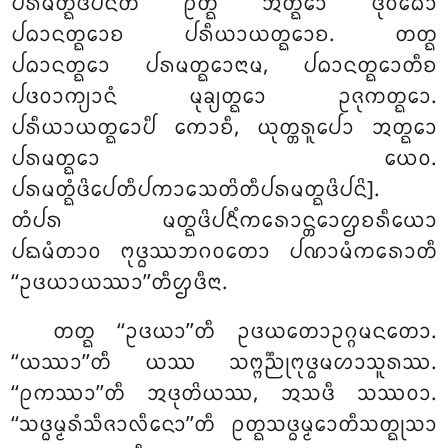
ᨸᩁᨾᨲ᩠ᨳᨴᩦᨸᨶᩦᨲᩥ ᩑᨲ᩠ᨳ ᩋᨲ᩠ᨳᩮᩣ ᨴᩩᩅᩥᨵᩮᩣ
ᨸᨵᩣᨶᨲ᩠ᨳᩮᩣᨧ ᨸᩁᩥᨿᩣᨿᨲ᩠ᨳᩮᩣᨧ. ᨲᨲ᩠ᨳ
ᨸᨵᩣᨶᨲ᩠ᨳᩮᩣ ᨸᩁᨾᨲ᩠ᨳᩮᩣᨶᩣᨾ, ᨸᨵᩣᨶᨲ᩠ᨳᩮᩣᨲᩥᨧ
ᨸᨴᩅᩣᨠ᩠ᨿᩣᨶᩴ ᨾᩩᨡ᩠ᨿᨲ᩠ᨳᩮᩣ ᩏᨩᩩᨠᨲ᩠ᨳᩮᩣ.
ᨸᩁᩥᨿᩣᨿᨲ᩠ᨳᩮᩣᨸᩥ ᨠᩮᩣᨧᩥ, ᨿᩩᨲ᩠ᨲᩁᩪᨸᩮᩣ ᩋᨲ᩠ᨳᩮᩣ
ᨸᩁᨾᨲ᩠ᨳᩮᩣ ᨿᩮᩅ.
ᨸᩁᨾᨲ᩠ᨳᩴᨴᩦᨸᩮᨲᩥᨸᨠᩣᩈᩮᨲᩦᨲᩥᨸᩁᨾᨲ᩠ᨳᨴᩦᨸᨶᩦ].
ᨲᩴᨸᩁ ᨾᨲ᩠ᨳᨴᩦᨸᨶᩥᩴᨠᩁᩮᩣᨶ᩠ᨲᩮᩣᩌᨧᩁᩥᨿᩮᩣ
ᨸᨳᨾᩴᨲᩣᩅ ᨻᩩᨴ᩠ᨵᩔᨽᨣᩅᨲᩮᩣ ᨸᨱᩣᨾᩴᨠᩁᩮᩣᨲᩥ
‘‘ᩏᨴᨿᩣᨿᩔᩣ’’ᨲᩥᩌᨴᩥᨶᩣ.
ᨲᨲ᩠ᨳ ‘‘ᩏᨴᨿᩣ’’ᨲᩥ ᩏᨴᨿᨲᩮᩣᩏᨣ᩠ᨣᨾᨶᨲᩮᩣ.
‘‘ᨿᩔᩣ’’ᨲᩥ ᨿᩔ ᩈᨻ᩠ᨻᨬ᩠ᨬᩩᨻᩩᨴ᩠ᨵᨾᩉᩣᩈᩪᩁᩔ.
‘‘ᩑᨠᩔᩣ’’ᨲᩥ ᩋᨴᩩᨲᩦᨿᩔ, ᩋᩈᨴᩥ ᩈᩔᩅᩣ
.
‘‘ᩈᨴ᩠ᨵᨾ᩠ᨾᩁᩴᩈᩥᨩᩣᩃᩥᨶᩮᩣ’’ᨲᩥ ᩑᨲ᩠ᨳᩈᨴ᩠ᨵᨾ᩠ᨾᩮᩣᨲᩥᩈᨲ᩠ᨳᩩᩈᩣ