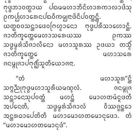
ᨻᩩᨴ᩠ᨵᨽᩣᩅᨲ᩠ᨳᩣᨿ ᨸᨳᨾᨾᩉᩣᨽᩥᨶᩦᩉᩣᩁᨠᩣᩃᩣᨴᩦᩈᩩ
ᩑᨠᨸ᩠ᨸᩉᩣᩁᩮᨶᨸᨳᩅᩥᨠᨾ᩠ᨸᨶᩣᨴᩦᨶᩥᨸᩅᨲ᩠ᨲᨶ᩠ᨲᩥ.
ᨿᨲ᩠ᨳᨧᩅᩈᨶ᩠ᨲᩣᨴᩮᩅᨻᩕᩉ᩠ᨾᩣᨶᩮᩣ ᨻᩩᨴ᩠ᨵᨸᩁᩥᩈᩣᩉᩮᩣᨶ᩠ᨲᩥ.
ᨩᩣᨲᩥᨠ᩠ᨡᩮᨲ᩠ᨲᩮᨾᩉᩣᩈᩁᩮᨿᩔ ᩑᨠᩔ
ᩈᨴ᩠ᨵᨾ᩠ᨾᩁᩴᩈᩥᨩᩣᩃᩥᨶᩮᩣ ᨾᩉᩣᩈᩪᩁᩔ ᩏᨴᨿᩣ ᨲᩈ᩠ᨾᩥᩴ
ᨩᩣᨲᩥᨠ᩠ᨡᩮᨲ᩠ᨲᩮ ᨾᩉᩣᩈᩁᩮ
ᨩᨶᨾ᩠ᨻᩩᨩᩣᨸᨻᩩᨩ᩠ᨫᩥᩴᩈᩪᨲᩥᨿᩮᩣᨩᨶᩣ.
‘‘ᨲᩴ ᨾᩉᩣᩈᩪᩁ’’ᨶ᩠ᨲᩥ
ᩈᨻ᩠ᨻᨬ᩠ᨬᩩᨻᩩᨴ᩠ᨵᨾᩉᩣᩈᩪᩁᩥᨿᨾᨱ᩠ᨯᩃᩴ. ᨩᨶᨾ᩠ᨻᩩᨩ
ᩈᨶ᩠ᨲᩣᨶᩮᩈᩩᨸᩅᨲ᩠ᨲᩴ ᨾᩉᨶ᩠ᨲᩴ ᨾᩮᩣᩉᨲᨾᩴᨶᩪᨴᨲᩥ
ᩋᨸᨶᩮᨲᩥ, ᩈᨴ᩠ᨵᨾ᩠ᨾᩁᩴᩈᩥᨩᩣᩃᩴ ᩅᩥᩔᨩ᩠ᨩᨶ᩠ᨲᩮᩣ
ᩋᨶ᩠ᨲᩁᨵᩣᨸᩮᨲᩦᨲᩥ ᨾᩉᩣᨾᩮᩣᩉᨲᨾᩮᩣᨶᩩᨴᩮᩣ. ᨲᩴ
‘‘ᨾᩉᩣᨾᩮᩣᩉᨲᨾᩮᩣᨶᩩᨴᩴ’’.