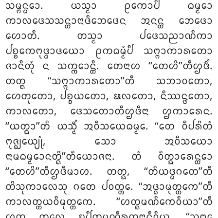
ᩈᨾ᩠ᨻᨶ᩠ᨵᩮᩣ. ᨿᩈ᩠ᨾᩣ ᩑᨠᩮᩣᨸᩥ ᨵᨾ᩠ᨾᩮᩣ
ᨠᩣᩃᨴᩮᩈᩈᨶ᩠ᨲᩣᨶᩣᨴᩥᨽᩮᨴᩮᨶ ᩋᨶᨶ᩠ᨲ ᨽᩮᨴᩮᩣ
ᩉᩮᩣᨲᩥ. ᨲᩈ᩠ᨾᩣ ᨸᨴᩮᩈᨬᩣᨱᩥᨠᩣ
ᨸᨧ᩠ᨧᩮᨠᨻᩩᨴ᩠ᨵᩣᨴᨿᩮᩣ ᩑᨠᨵᨾ᩠ᨾᩴᨸᩥ ᩈᨻ᩠ᨻᩣᨠᩣᩁᨲᩮᩣ
ᨩᩣᨶᩥᨲᩩᩴ ᨶ ᩈᨠ᩠ᨠᩮᩣᨶ᩠ᨲᩥ. ᨲᩮᨶᩣᩉ ‘‘ᨲᩮᩉᩦ’’ᨲᩥᩌᨴᩥᩴ.
ᨲᨲ᩠ᨳ ‘‘ᩈᨻ᩠ᨻᩣᨠᩣᩁᨲᩮᩣ’’ᨲᩥ ᩈᨽᩣᩅᨲᩮᩣ,
ᩉᩮᨲᩩᨲᩮᩣ, ᨸᨧ᩠ᨧᨿᨲᩮᩣ, ᨹᩃᨲᩮᩣ, ᨶᩥᩔᨶ᩠ᨴᨲᩮᩣ,
ᨠᩣᩃᨲᩮᩣ, ᨴᩮᩈᨲᩮᩣᨲᩥᩌᨴᩥᨶᩣ ᩌᨠᩣᩁᩮᨶ.
‘‘ᨿᨲ᩠ᨳᩣ’’ᨲᩥ ᨿᩈ᩠ᨾᩥᩴ ᩋᩅᩥᩈᨿᩮᨵᨾ᩠ᨾᩮ. ‘‘ᨲᩮ ᩅᩥᨸᩁᩦᨲᩴ
ᨻᩩᨩ᩠ᨫᩮᨿ᩠ᨿᩩᩴ, ᩈᩮᩣ ᩋᩅᩥᩈᨿᩮᩣ
ᨶᩣᨾᨵᨾ᩠ᨾᩮᩣᨶᨲ᩠ᨳᩦ’’ᨲᩥᨿᩮᩣᨩᨶᩣ. ᨲᩴ ᩅᩥᨲ᩠ᨳᩣᩁᩮᨶ᩠ᨲᩮᩣ
‘‘ᨲᩮᩉᩦ’’ᨲᩥᩌᨴᩥᨾᩣᩉ. ᨲᨲ᩠ᨳ, ‘‘ᨲᩥᨿᨴ᩠ᨵᨣᨲᩮ’’ᨲᩥ
ᨲᩦᩈᩩᨠᩣᩃᩮᩈᩩ ᨣᨲᩮ ᨸᩅᨲ᩠ᨲᩮ. ‘‘ᩋᨴ᩠ᨵᩣᨾᩩᨲ᩠ᨲᨠᩮ’’ᨲᩥ
ᨠᩣᩃᨲ᩠ᨲᨿᩅᩥᨾᩩᨲ᩠ᨲᨠᩮ. ‘‘ᩉᨲ᩠ᨳᨾᨱᩥᨠᩮᩅᩥᨿᩣ’’ᨲᩥ
ᩉᨲ᩠ᨳ ᨲᩃᩮ ᨮᨸᩥᨲᨾᨱᩥᩁᨲᨶᩣᨶᩥᩅᩥᨿ. ‘‘ᩈᨻ᩠ᨻᩮ