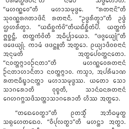
‘‘ᨸᩁᨾᨲ᩠ᨳᨴᩦᨸᨶᩦ’’ᨲᩥ ᨶᩣᨾᩴᨸᩥ ᩈᩥᨴ᩠ᨵᩴᩉᩮᩣᨲᩥ.
‘‘ᨾᩉᨱ᩠ᨱᩅᩮ’’ᨲᩥ ᨾᩉᩣᩈᨾᩩᨴ᩠ᨴᩮ. ‘‘ᩁᨲᨶᩣᨶᩦ’’ᨲᩥ
ᩈᩩᩅᨱ᩠ᨱᩁᨩᨲᩣᨴᩦᨶᩥ ᩁᨲᨶᩣᨶᩥ. ‘‘ᩏᨴ᩠ᨵᩁᩥᨲ᩠ᩅᩣ’’ᨲᩥ ᩏᨴ᩠ᨵᩴ
ᩌᩉᩁᩥᨲ᩠ᩅᩣ. ‘‘ᨿᨳᩥᨧ᩠ᨨᨠᩴᩅᩦ’’ᨲᩥᨿᨳᩥᨧ᩠ᨨᩥᨲᩴᨸᩥ. ᨿᨲ᩠ᨲᨠᩴ
ᩍᨧ᩠ᨨᨶ᩠ᨲᩥ, ᨲᨲ᩠ᨲᨠᩴᩅᩦᨲᩥ ᩋᨵᩥᨸ᩠ᨸᩣᨿᩮᩣ. ‘‘ᨴᨩ᩠ᨩᩮᨿ᩠ᨿᩩᩴ’’ᨲᩥ
ᨴᨴᩮᨿ᩠ᨿᩩᩴ. ᨠᩣᨾᩴ ᨴᨴᨶ᩠ᨲᩪᨲᩥ ᩋᨲ᩠ᨳᩮᩣ. ᩑᨿ᩠ᨿᩣᨴᩥᩅᨧᨶᩣᨶᩴ
ᩋᨶᩩᨾᨲᩥ ᩋᨲ᩠ᨳᩮᨸᩅᨲ᩠ᨲᨶᨲᩮᩣ.
‘‘ᨶᩅᨲ᩠ᨲᨻ᩠ᨻᩣᩅᩐᨶᨲᩣ’’ᨲᩥ ᨾᩉᨱ᩠ᨱᩅᩮᩁᨲᨶᩣᨶᩴ
ᩐᨶᨲᩣᩉᩣᨶᩥᨲᩣ ᨶᩅᨲ᩠ᨲᨻ᩠ᨻᩣᩅ. ᨠᩈ᩠ᨾᩣ, ᩋᨸᩁᩥᨾᩣᨱ
ᩁᨲᨶᩣᨵᩥᨭ᩠ᨮᩣᨶᨲ᩠ᨲᩣ ᨾᩉᩣᩈᨾᩩᨴ᩠ᨴᩔ. ᨿᨲᩮᩣ ᩈᩮᩣ
ᩈᩣᨣᩁᩮᩣᨲᩥ ᩅᩩᨧ᩠ᨧᨲᩥ, ᩈᩣᨶᩴᨵᨶᩁᨲᨶᩣᨶᩴ
ᨣᩮᩉᨣᨻ᩠ᨽᩈᨴᩥᩈᨲ᩠ᨲᩣᩈᩣᨣᩁᩮᩣᨲᩥ ᩉᩥᩔ ᩋᨲ᩠ᨳᩮᩣ.
‘‘ᨲᨳᩮᩅᩮᨲ᩠ᨳᩣ’’ᨲᩥ ᩑᨲᩈ᩠ᨾᩥᩴ ᩋᨽᩥᨵᨾ᩠ᨾᨲ᩠ᨳ
ᩈᨦ᩠ᨣᩉᩮᨲᨳᩮᩅ. ‘‘ᩅᩥᨸᩩᩃᨲ᩠ᨳᩣ’’ᨲᩥ ᨾᩉᨶ᩠ᨲᩣ ᩋᨲ᩠ᨳᩣ.