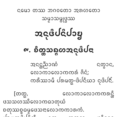
ᨶᨾᩮᩣ ᨲᩔ ᨽᨣᩅᨲᩮᩣ ᩋᩁᩉᨲᩮᩣ
ᩈᨾ᩠ᨾᩣᩈᨾ᩠ᨻᩩᨴ᩠ᨵᩔ
ᩋᨶᩩᨴᩦᨸᨶᩦᨸᩣᨮ
᪑. ᨧᩥᨲ᩠ᨲᩈᨦ᩠ᨣᩉᩋᨶᩩᨴᩦᨸᨶᩣ
ᩋᨶᨶ᩠ᨲᨬ᩠ᨬᩣᨱᩴ
ᨶᨲ᩠ᩅᩣᨶ,
ᩃᩮᩣᨠᩣᩃᩮᩣᨠᨠᩁᩴ ᨩᩥᨶᩴ;
ᨠᩁᩥᩔᩣᨾᩥ ᨸᩁᨾᨲ᩠ᨳ-ᨴᩦᨸᨶᩥᨿᩣ ᨶᩩᨴᩦᨸᨶᩥᩴ.
[ᨲᨲ᩠ᨳ, ᩃᩮᩣᨠᩣᩃᩮᩣᨠᨠᩁᨶ᩠ᨲᩥ
ᨴᩈᩈᩉᩔᩥᩃᩮᩣᨠᨵᩣᨲᩩᨿᩴ
ᨧᨲᩩᩔᨧ᩠ᨧᨵᨾ᩠ᨾᨴᩮᩈᨶᩣᩃᩮᩣᨠᨠᩣᩁᨠᩴ.