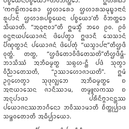
ᨸᨧ᩠ᨧᨿᩮᨶᨸᨧ᩠ᨧᨿᩮᩣ=ᨲᩥᩅᩥᨽᨲ᩠ᨲᩮᩣ. ᩍᨲᩁᨳᩣ
‘ᨠᨻᩊᩦᨠᩣᩁᩮᩣ ᩌᩉᩣᩁᩮᩣ ᩌᩉᩣᩁᩈᨾᩩᨭ᩠ᨮᩣᨶᩣᨶᩴ
ᩁᩪᨸᩣᨶᩴ ᩌᩉᩣᩁᨸᨧ᩠ᨧᨿᩮᨶ ᨸᨧ᩠ᨧᨿᩮᩣ’ᨲᩥ ᩅᩥᨽᨲ᩠ᨲᩮᩣ
ᩈᩥᨿᩣᨲᩥ. ‘‘ᩋᨵᩩᨶᩣᩅᩣ’’ᨲᩥ ᩍᨾᩈ᩠ᨾᩥᩴ ᨽᩅᩮ ᩑᩅ. ᩑᩅᩴ
ᩅᨶ᩠ᨴᨶᩣᨿᨸᨿᩮᩣᨩᨶᩴ ᨴᩦᨸᩮᨲ᩠ᩅᩣ ᩍᨴᩣᨶᩥ ᩈᩮᩈᩣᨶᩴ
ᨸᩥᨱ᩠ᨯᨲ᩠ᨳᩣᨶᩴ ᨸᨿᩮᩣᨩᨶᩴ ᨴᩦᨸᩮᨲᩩᩴ ‘‘ᨿᩈ᩠ᨾᩣᨸᨶᩣ’’ᨲᩥᩌᨴᩥ
ᩅᩩᨲ᩠ᨲᩴ. ᨲᨲ᩠ᨳ, ‘‘ᩌᨴᩥᨲᩮᩣᩅᩥᨴᩥᨲᩮᩈᨲᩦ’’ᨲᩥᩌᨴᩥᨾ᩠ᩉᩥ-
ᨽᩣᩈᩥᩔᩴ ᩋᨽᩥᨵᨾ᩠ᨾᨲ᩠ᨳ ᩈᨦ᩠ᨣᩉ-ᨶ᩠ᨲᩥ ᨸᨴᩴ ᩈᩩᨲ᩠ᩅᩣ
ᩅᩥᨬ᩠ᨬᩣᨲᩮᩈᨲᩥ, ‘‘ᩏᩔᩣᩉᩮᩣᨩᩣᨿᨲᩥ’’. ᩍᨾᩴ
ᩏᨣ᩠ᨣᩉᩮᨲ᩠ᩅᩣ ᩈᩩᨴᩩᩃ᩠ᩃᨽᩮ ᩋᨽᩥᨵᨾ᩠ᨾᨲ᩠ᨳᩮ ᨧ
ᩋᨶᩣᨿᩣᩈᩮᨶ ᨩᩣᨶᩥᩔᩣᨾ, ᨲᨾ᩠ᨾᩪᩃᨠᩔ ᨧ
ᩋᨶᩩᨸᩣᨴᩣ ᨸᩁᩥᨶᩥᨻ᩠ᨻᩣᨶᨶ᩠ᨲᩔ
ᨸᨿᩮᩣᨩᨶᩔᨽᩣᨣᩥᨶᩮᩣ ᨽᩅᩥᩔᩣᨾᩣᨲᩥ ᨧᩥᨲ᩠ᨲᩩᨸ᩠ᨸᩣᨴ
ᩈᨾ᩠ᨽᩅᨲᩮᩣᨲᩥ ᩋᨵᩥᨸ᩠ᨸᩣᨿᩮᩣ.