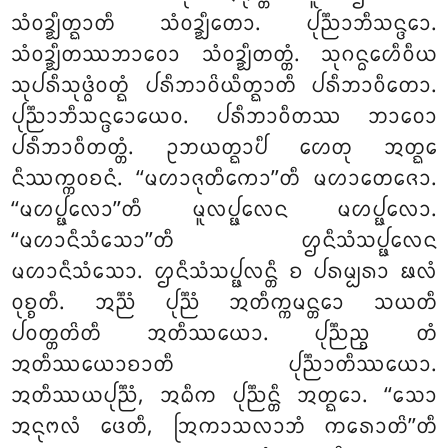
ᩈᩴᩅᨯ᩠ᨰᩥᨲ᩠ᨳᩣᨲᩥ ᩈᩴᩅᨯ᩠ᨰᩥᨲᩮᩣ. ᨸᩩᨬ᩠ᨬᩣᨽᩥᩈᨶ᩠ᨴᩮᩣ.
ᩈᩴᩅᨯ᩠ᨰᩥᨲᩔᨽᩣᩅᩮᩣ ᩈᩴᩅᨯ᩠ᨰᩥᨲᨲ᩠ᨲᩴ. ᩈᩩᨣᨶ᩠ᨵᩮᩉᩥᩅᩥᨿ
ᩈᩩᨸᩁᩥᩈᩩᨴ᩠ᨵᩴᩅᨲ᩠ᨳᩴ ᨸᩁᩥᨽᩣᩅᩦᨿᩥᨲ᩠ᨳᩣᨲᩥ ᨸᩁᩥᨽᩣᩅᩥᨲᩮᩣ.
ᨸᩩᨬ᩠ᨬᩣᨽᩥᩈᨶ᩠ᨴᩮᩣᨿᩮᩅ. ᨸᩁᩥᨽᩣᩅᩥᨲᩔ ᨽᩣᩅᩮᩣ
ᨸᩁᩥᨽᩣᩅᩥᨲᨲ᩠ᨲᩴ. ᩏᨽᨿᨲ᩠ᨳᩣᨸᩥ ᩉᩮᨲᩩ ᩋᨲ᩠ᨳᩮ
ᨶᩥᩔᨠ᩠ᨠᩅᨧᨶᩴ. ‘‘ᨾᩉᩣᨩᩩᨲᩥᨠᩮᩣ’’ᨲᩥ ᨾᩉᩣᨲᩮᨩᩮᩣ.
‘‘ᨾᩉᨸ᩠ᨹᩃᩮᩣ’’ᨲᩥ ᨾᩪᩃᨸ᩠ᨹᩃᩮᨶ ᨾᩉᨸ᩠ᨹᩃᩮᩣ.
‘‘ᨾᩉᩣᨶᩥᩈᩴᩈᩮᩣ’’ᨲᩥ ᩌᨶᩥᩈᩴᩈᨸ᩠ᨹᩃᩮᨶ
ᨾᩉᩣᨶᩥᩈᩴᩈᩮᩣ. ᩌᨶᩥᩈᩴᩈᨸ᩠ᨹᩃᨶ᩠ᨲᩥ ᨧ ᨸᩁᨾ᩠ᨸᩁᩣ ᨹᩃᩴ
ᩅᩩᨧ᩠ᨧᨲᩥ. ᩋᨬ᩠ᨬᩴ ᨸᩩᨬ᩠ᨬᩴ ᩋᨲᩥᨠ᩠ᨠᨾᨶ᩠ᨲᩮᩣ ᩈᨿᨲᩥ
ᨸᩅᨲ᩠ᨲᨲᩦᨲᩥ ᩋᨲᩥᩔᨿᩮᩣ. ᨸᩩᨬ᩠ᨬᨬ᩠ᨧ ᨲᩴ
ᩋᨲᩥᩔᨿᩮᩣᨧᩣᨲᩥ ᨸᩩᨬ᩠ᨬᩣᨲᩥᩔᨿᩮᩣ.
ᩋᨲᩥᩔᨿᨸᩩᨬ᩠ᨬᩴ, ᩋᨵᩥᨠ ᨸᩩᨬ᩠ᨬᨶ᩠ᨲᩥ ᩋᨲ᩠ᨳᩮᩣ. ‘‘ᩈᩮᩣ
ᩋᨶᩩᨻᩃᩴ ᨴᩮᨲᩥ, ᩒᨠᩣᩈᩃᩣᨽᩴ ᨠᩁᩮᩣᨲᩦ’’ᨲᩥ