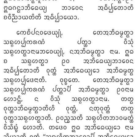
ᩍᨵᨣᨶ᩠ᨳᩣᨽᩥᨵᩮᨿ᩠ᨿ ᨽᩣᩅᩮᨶ ᩋᨵᩥᨸ᩠ᨸᩮᨲᩣᨲᩥ
ᨧᩅᩥᨬ᩠ᨬᩣᨿᨲᩦᨲᩥ ᩋᨵᩥᨸ᩠ᨸᩣᨿᩮᩣ.
ᨠᩮᨧᩥᨸᨶᩅᨴᩮᨿ᩠ᨿᩩᩴ, ᨲᩮᩋᨽᩥᨵᨾ᩠ᨾᨲ᩠ᨳᩣ
ᩈᨦ᩠ᨣᩉᨸ᩠ᨸᨠᩁᨱᩴ ᨸᨲ᩠ᨲᩣ ᩅᩥᩈᩩᩴ
ᩈᨦ᩠ᨣᩉᨲ᩠ᨳᩣᨶᩣᨾᨽᩅᩮᨿ᩠ᨿᩩᩴ, ᨶᩋᨽᩥᨵᨾ᩠ᨾᨲ᩠ᨳᩣ ᨶᩣᨾ. ᩍᨵ
ᨧ ᩈᨦ᩠ᨣᩉᨲ᩠ᨳᩣ ᩑᩅ ᩋᨽᩥᨵᩮᨿ᩠ᨿᨽᩣᩅᩮᨶ
ᩋᨵᩥᨸ᩠ᨸᩮᨲᩣᨲᩥ ᩅᩩᨲ᩠ᨲᩴ ᩋᨽᩥᨵᩮᨿ᩠ᨿᩮᩣ ᩋᨽᩥᨵᨾ᩠ᨾᨲ᩠ᨳ
ᩈᨦ᩠ᨣᩉᨸ᩠ᨸᨴᩮᨶᩣᨲᩥ. ᩅᩩᨧ᩠ᨧᨲᩮ. ᨲᩮᩋᨽᩥᨵᨾ᩠ᨾᨲ᩠ᨳᩣ
ᩈᨦ᩠ᨣᩉᨸ᩠ᨸᨠᩁᨱᩴ ᨸᨲ᩠ᨲᩣᨸᩥ ᩋᨽᩥᨵᨾ᩠ᨾᨲ᩠ᨳᩣ ᩑᩅᨶᩣᨾ
ᩉᩮᩣᨶ᩠ᨲᩥ, ᨶ ᩅᩥᩈᩩᩴ ᩈᨦ᩠ᨣᩉᨲ᩠ᨳᩣᨶᩣᨾ. ᨲᨲ᩠ᨳ
ᩅᩩᨲ᩠ᨲᩣᨽᩥᨵᨾ᩠ᨾᨲ᩠ᨳᩣᨲᩥᩉᩥ ᩅᩩᨲ᩠ᨲᩴ, ᨶᨲᩩᩅᩩᨲ᩠ᨲᩴ ᨲᨲ᩠ᨳ
ᩅᩩᨲ᩠ᨲᩣᩈᨦ᩠ᨣᩉᨲ᩠ᨳᩣᨲᩥ. ᩑᩅᨬ᩠ᨧᩈᨲᩥ ᩈᨦ᩠ᨣᩉᩥᨲᨽᩣᩅᨾᨲ᩠ᨲᩴ
ᩅᩥᩈᩥᨭ᩠ᨮᩴ ᩉᩮᩣᨲᩥ. ᨲᨴᩮᩅ ᩍᨵ ᩋᨽᩥᨵᩮᨿ᩠ᨿᩮᩣ ᨶᩣᨾ