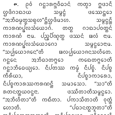
. ᩑᩅᩴ ᨣᨶ᩠ᨳᩣᩁᨻ᩠ᨽᩅᩥᨵᩣᨶᩴ ᨠᨲ᩠ᩅᩣ ᩍᨴᩣᨶᩥ
᪑
ᩌᨴᩥᨣᩣᨳᩣᨿ ᩈᨾ᩠ᨻᨶ᩠ᨵᩴ ᨴᩔᩮᨶ᩠ᨲᩮᩣ
‘‘ᩋᨽᩥᨵᨾ᩠ᨾᨲ᩠ᨳᩈᨦ᩠ᨣᩉ’’ᨶ᩠ᨲᩥᩌᨴᩥᨾᩣᩉ. ᩈᨾ᩠ᨻᨶ᩠ᨵᨶ᩠ᨲᩥ
ᨠᩣᩁᨱᨸ᩠ᨹᩃᩈᩴᨿᩮᩣᨣᩴ. ᨲᨲ᩠ᨳ ᨣᩣᨳᩣᨸᩅᨲ᩠ᨲᨶᩴ
ᨠᩣᩁᨱᩴ ᨶᩣᨾ. ᨸᨬ᩠ᨧᨸᩥᨱ᩠ᨯᨲ᩠ᨳ ᨴᩔᨶᩴ ᨹᩃᩴ ᨶᩣᨾ.
ᨠᩣᩁᨱᨸ᩠ᨹᩃᩈᩴᨿᩮᩣᨣᩮᩣ ᩈᨾ᩠ᨻᨶ᩠ᨵᩮᩣᨶᩣᨾ.
‘‘ᩈᨸ᩠ᨸᨿᩮᩣᨩᨶᩮ’’ᨲᩥ ᨹᩃᨸ᩠ᨸᨿᩮᩣᨩᨶᩈᩉᩥᨲᩮ.
ᨣᨶ᩠ᨳᩮᨶ ᩋᨽᩥᨵᩣᨲᨻ᩠ᨻᩮᩣ ᨠᨳᩮᨲᨻ᩠ᨻᩮᩣᨲᩥ
ᨣᨶ᩠ᨳᩣᨽᩥᨵᩮᨿ᩠ᨿᩮᩣ. ᨶᩥᨸᨲᩔ ᨠᨾ᩠ᨾᩴ ᨶᩥᨸᨧ᩠ᨧᩴ. ᨶᩥᨸᨧ᩠ᨧ
ᨠᩥᩁᩥᨿᩣ, ᨶᩥᨸᨧ᩠ᨧᩣᨠᩣᩁᩮᩣ,
ᨶᩥᨸᨧ᩠ᨧᨠᩣᩁᩔᨠᩁᨱᨶ᩠ᨲᩥ ᩈᨾᩣᩈᩮᩣ. ‘‘ᩈᩣ’’ᨲᩥ
ᩁᨲᨶᨲ᩠ᨲᨿᩅᨶ᩠ᨴᨶᩣ. ᨴᩔᩥᨲᩣᨲᩥᩈᨾ᩠ᨻᨶ᩠ᨵᩮᩣ.
‘‘ᩋᨽᩥᩉᩥᨲᩣ’’ᨲᩥ ᨠᨳᩥᨲᩣ. ᨸᨠᩣᩈᩥᨲᩣᨲᩥ ᩅᩩᨲ᩠ᨲᩴ
ᩉᩮᩣᨲᩥ. ‘‘ᨸᨵᩣᨶᨲ᩠ᨳᨽᩪᨲᩣ’’ᨲᩥ