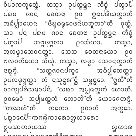
ᩅᩥᨸᩣᨠᨠ᩠ᨡᩮᨲ᩠ᨲᩴ. ᨲᩈ᩠ᨾᩣ ᩏᨸᨲ᩠ᨳᨾ᩠ᨽᨶ ᨠᩥᨧ᩠ᨧᩴ ᨸᨲ᩠ᩅᩣᨸᩥ
ᨸᨳᨾ ᨩᩅᨶ ᨧᩮᨲᨶᩣ ᩑᩅ ᩍᨵᨸᩁᩥᨿᨲ᩠ᨲᩣᨲᩥ
ᩋᨵᩥᨸ᩠ᨸᩣᨿᩮᨶ ‘‘ᨴᩥᨭ᩠ᨮᨵᨾ᩠ᨾᩅᩮᨴᨶᩦᨿᨽᩪᨲᩣ’’ᨲᩥ ᩅᩩᨲ᩠ᨲᩴ.
ᩈᩣ ᨸᨶ ᨸᨳᨾ ᨩᩅᨶ ᨧᩮᨲᨶᩣ ᩏᨸᨲ᩠ᨳᨾ᩠ᨽᨶ ᨠᩥᨧ᩠ᨧᩴ
ᨸᨲ᩠ᩅᩣᨸᩥ ᩈᨻ᩠ᨻᨴᩩᨻ᩠ᨻᩃᩣ ᩑᩅᩈᩥᨿᩣ. ᨠᩈ᩠ᨾᩣ,
ᩋᩃᨴ᩠ᨵᩣᩈᩮᩅᨶᨲ᩠ᨲᩣ. ᩈᩮᩈ ᨧᩮᨲᨶᩣᨿᩮᩣ ᩑᩅ
ᨻᩃᩅᨲᩥᨿᩮᩣ ᩈᩥᨿᩩᩴ. ᨠᩈ᩠ᨾᩣ, ᩃᨴ᩠ᨵᩣ ᩈᩮᩅᨶᨲ᩠ᨲᩣᨲᩥ
ᨴᨭ᩠ᨮᨻ᩠ᨻᩴ. ‘‘ᩈᨲ᩠ᨲᨩᩅᨶᨸᨠ᩠ᨡᩮ ᩋᨵᩥᨸ᩠ᨸᩮᨲᨲ᩠ᨲᩣ
ᩏᨸᩃᨴ᩠ᨵᨻ᩠ᨻᨲ᩠ᨲᩣ ᨲᩴ ᨶᩈᩩᨶ᩠ᨴᩁ’’ᨶ᩠ᨲᩥ ᩈᨾ᩠ᨻᨶ᩠ᨵᩮᩣ. ‘‘ᩍᨲᩦ’’ᨲᩥ
ᩅᩣᨠ᩠ᨿᨸᩁᩥᩈᨾᩣᨸᨶᩴ. ‘‘ᨿᨳᩣ ᩋᨸ᩠ᨸᨾᨲ᩠ᨲᨠᩴ ᩉᩮᩣᨲᩥ.
ᩑᩅᨾᩮᩅᩴ ᩋᨸ᩠ᨸᨾᨲ᩠ᨲᨠᩴ ᩉᩮᩣᨲᩦ’’ᨲᩥ ᨿᩮᩣᨩᩮᨲᨻ᩠ᨻᩴ.
‘‘ᨲᨳᩣᩉᩦ’’ᨲᩥ ᨲᨲᩮᩣ ᩑᩅᩣᨲᩥ ᩋᨲ᩠ᨳᩮᩣ.
ᨸᨭ᩠ᨮᩣᨶᩮᨸᩥ=ᨠᨻᩊᩦᨠᩣᩁᩮᩣᩌᩉᩣᩁᩮᩣ
ᩍᨾᩔᨠᩣᨿᩔ ᩌᩉᩣᩁ