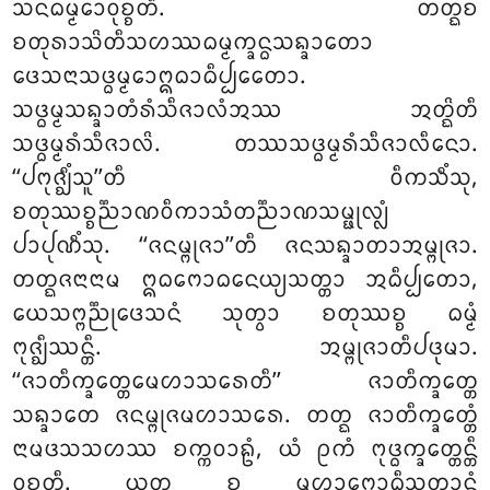
ᩈᨶᨵᨾ᩠ᨾᩮᩣᩅᩩᨧ᩠ᨧᨲᩥ. ᨲᨲ᩠ᨳᨧ
ᨧᨲᩩᩁᩣᩈᩦᨲᩥᩈᩉᩔᨵᨾ᩠ᨾᨠ᩠ᨡᨶ᩠ᨵᩈᨦ᩠ᨡᩣᨲᩮᩣ
ᨴᩮᩈᨶᩣᩈᨴ᩠ᨵᨾ᩠ᨾᩮᩣᩍᨵᩣᨵᩥᨸ᩠ᨸᩮᨲᩮᩣ.
ᩈᨴ᩠ᨵᨾ᩠ᨾᩈᨦ᩠ᨡᩣᨲᩴᩁᩴᩈᩥᨩᩣᩃᩴᩋᩔ ᩋᨲ᩠ᨳᩦᨲᩥ
ᩈᨴ᩠ᨵᨾ᩠ᨾᩁᩴᩈᩥᨩᩣᩃᩦ. ᨲᩔᩈᨴ᩠ᨵᨾ᩠ᨾᩁᩴᩈᩥᨩᩣᩃᩥᨶᩮᩣ.
‘‘ᨸᨻᩩᨩ᩠ᨫᩥᩴᩈᩪ’’ᨲᩥ ᩅᩥᨠᩈᩥᩴᩈᩩ,
ᨧᨲᩩᩔᨧ᩠ᨧᨬ᩠ᨬᩣᨱᩅᩥᨠᩣᩈᩴᨲᨬ᩠ᨬᩣᨱᩈᨾ᩠ᨹᩩᩃ᩠ᩃᩴ
ᨸᩣᨸᩩᨱᩥᩴᩈᩩ. ‘‘ᨩᨶᨾ᩠ᨻᩩᨩᩣ’’ᨲᩥ ᨩᨶᩈᨦ᩠ᨡᩣᨲᩣᩋᨾ᩠ᨻᩩᨩᩣ.
ᨲᨲ᩠ᨳᨩᨶᩣᨶᩣᨾ ᩍᨵᨻᩮᩣᨵᨶᩮᨿ᩠ᨿᩈᨲ᩠ᨲᩣ ᩋᨵᩥᨸ᩠ᨸᩮᨲᩣ,
ᨿᩮᩈᨻ᩠ᨻᨬ᩠ᨬᩩᨴᩮᩈᨶᩴ ᩈᩩᨲ᩠ᩅᩣ ᨧᨲᩩᩔᨧ᩠ᨧ ᨵᨾ᩠ᨾᩴ
ᨻᩩᨩ᩠ᨫᩥᩔᨶ᩠ᨲᩥ. ᩋᨾ᩠ᨻᩩᨩᩣᨲᩥᨸᨴᩩᨾᩣ.
‘‘ᨩᩣᨲᩥᨠ᩠ᨡᩮᨲ᩠ᨲᩮᨾᩉᩣᩈᩁᩮᨲᩥ’’ ᨩᩣᨲᩥᨠ᩠ᨡᩮᨲ᩠ᨲ
ᩈᨦ᩠ᨡᩣᨲᩮ ᨩᨶᨾ᩠ᨻᩩᨩᨾᩉᩣᩈᩁᩮ. ᨲᨲ᩠ᨳ ᨩᩣᨲᩥᨠ᩠ᨡᩮᨲ᩠ᨲᩴ
ᨶᩣᨾᨴᩈᩈᩉᩔ ᨧᨠ᩠ᨠᩅᩣᩊᩴ, ᨿᩴ ᩑᨠᩴ ᨻᩩᨴ᩠ᨵᨠ᩠ᨡᩮᨲ᩠ᨲᨶ᩠ᨲᩥ
ᩅᩩᨧ᩠ᨧᨲᩥ. ᨿᨲ᩠ᨳ ᨧ ᨾᩉᩣᨻᩮᩣᨵᩥᩈᨲ᩠ᨲᩣᨶᩴ