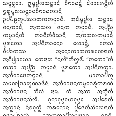
ᩈᨾ᩠ᨻᨶ᩠ᨵᩮᩣ. ᩍᨭ᩠ᨮᨸ᩠ᨹᩃᩈᨶ᩠ᨲᩣᨶᩴ ᩅᩥᨻᩣᨵᨶ᩠ᨲᩥ ᨶᩦᩅᩣᩁᩮᨶ᩠ᨲᩦᨲᩥ
ᩍᨭ᩠ᨮᨸ᩠ᨹᩃᩈᨶ᩠ᨲᩣᨶᩅᩥᨻᩣᨵᨠᩣᨶᩥ
ᩏᨸᨸᩦᩊᨠᩪᨸᨥᩣᨲᨠᨠᨾ᩠ᨾᩣᨶᩥ. ᩋᨶᩥᨭ᩠ᨮᨸ᩠ᨹᩃ ᩈᨶ᩠ᨲᩣᨶ
ᨩᨶᨠᩣᨶᩥ, ᩋᨠᩩᩈᩃ ᨩᨶᨠ ᨠᨾ᩠ᨾᩣᨶᩥ, ᩋᨸᩩᨬ᩠ᨬ
ᨠᨾ᩠ᨾᩣᨶᩦᨲᩥ ᨲᩣᨶᩥᨲᩥᩅᩥᨵᩣᨶᩥ ᩋᨠᩩᩈᩃᨠᨾ᩠ᨾᩣᨶᩥ
ᨴᩪᩁᨲᩮᩣ ᩋᨸᨶᩦᨲᩣᨶᩮᩅ ᩉᩮᩣᨶ᩠ᨲᩥ, ᨲᩮᩈᩴ
ᩅᩥᨸᩣᨠᩔ ᩋᨶᩮᩣᨠᩣᩈᨠᩁᨱᩮᨶᩣᨲᩥ
ᩋᨵᩥᨸ᩠ᨸᩣᨿᩮᩣ. ᨲᩮᨶᩣᩉ ‘‘ᨶᩉᩦ’’ᨲᩥᩌᨴᩥᩴ. ‘‘ᨲᨲᩮᩣ’’ᨲᩥ
ᨲᩈ᩠ᨾᩣ ᩋᨸᩩᨬ᩠ᨬ ᨠᨾ᩠ᨾᩣᨶᩴ ᨴᩪᩁᨲᩮᩣ ᩋᨸᨶᩦᨲᨲ᩠ᨲᩣ.
ᩋᨽᩥᩅᩣᨴᩮᨲᨻ᩠ᨻᩣᨶᩴ ᨾᩣᨲᩣᨸᩥᨲᩩ
ᩈᨾᨱᨻᩕᩣᩉ᩠ᨾᨱᩣᨴᩦᨶᩴ ᩋᨽᩥᩅᩣᨴᨶᨠᨾ᩠ᨾᩮᨣᩁᩩᩴᨠᩁᨱᩴ
ᩋᨽᩥᩅᩣᨴᨶ ᩈᩦᩃᩴ ᨶᩣᨾ. ᨲᩴ ᩋᩔ ᩋᨲ᩠ᨳᩦᨲᩥ
ᩋᨽᩥᩅᩣᨴᨶᩈᩦᩃᩦ. ᨣᩩᨱᩅᩩᨴ᩠ᨵᩅᨿᩅᩩᨴ᩠ᨵᩮ ᩋᨸᨧᩮᨲᩥ
ᩋᨲ᩠ᨲᩣᨶᩴ ᨶᩦᨧᩅᩩᨲ᩠ᨲᩥ ᨠᩁᨱᩮᨶ ᨸᩪᨩᩮᨲᩥᩈᩦᩃᩮᨶᩣᨲᩥ
ᩅᩩᨴ᩠ᨵᩣᨸᨧᩣᨿᩦ. ᩏᨽᨿᨲ᩠ᨳᩣᨸᩥᩈᨾ᩠ᨸᨴᩣᨶ ᩅᨧᨶᩴ.