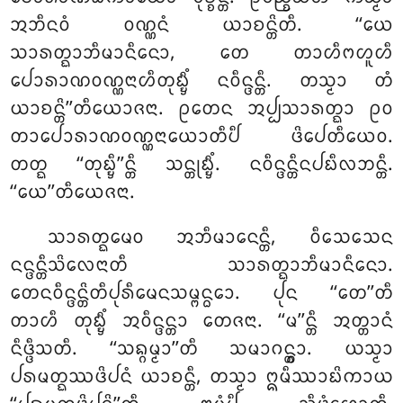
ᩋᨽᩥᨶᩅᩴ ᩅᨱ᩠ᨱᨶᩴ ᨿᩣᨧᨶ᩠ᨲᩦᨲᩥ. ‘‘ᨿᩮ
ᩈᩣᩁᨲ᩠ᨳᩣᨽᩥᨾᩣᨶᩥᨶᩮᩣ, ᨲᩮ ᨲᩣᩉᩥᨻᩉᩪᩉᩥ
ᨸᩮᩣᩁᩣᨱᩅᨱ᩠ᨱᨶᩣᩉᩥᨲᩩᨭ᩠ᨮᩥᩴ ᨶᩅᩥᨶ᩠ᨴᨶ᩠ᨲᩥ. ᨲᩈ᩠ᨾᩣ ᨲᩴ
ᨿᩣᨧᨶ᩠ᨲᩦ’’ᨲᩥᨿᩮᩣᨩᨶᩣ. ᩑᨲᩮᨶ ᩋᨸ᩠ᨸᩈᩣᩁᨲ᩠ᨳᩣ ᩑᩅ
ᨲᩣᨸᩮᩣᩁᩣᨱᩅᨱ᩠ᨱᨶᩣᨿᩮᩣᨲᩥᨸᩥ ᨴᩦᨸᩮᨲᩥᨿᩮᩅ.
ᨲᨲ᩠ᨳ ‘‘ᨲᩩᨭ᩠ᨮᩥ’’ᨶ᩠ᨲᩥ ᩈᨶ᩠ᨲᩩᨭ᩠ᨮᩥᩴ. ᨶᩅᩥᨶ᩠ᨴᨶ᩠ᨲᩥᨶᨸᨭᩥᩃᨽᨶ᩠ᨲᩥ.
‘‘ᨿᩮ’’ᨲᩥᨿᩮᨩᨶᩣ.
ᩈᩣᩁᨲ᩠ᨳᨾᩮᩅ ᩋᨽᩥᨾᩣᨶᩮᨶ᩠ᨲᩥ, ᩅᩥᩈᩮᩈᩮᨶ
ᨶᨶ᩠ᨴᨶ᩠ᨲᩥᩈᩦᩃᩮᨶᩣᨲᩥ ᩈᩣᩁᨲ᩠ᨳᩣᨽᩥᨾᩣᨶᩥᨶᩮᩣ.
ᨲᩮᨶᩅᩥᨶ᩠ᨴᨶ᩠ᨲᩦᨲᩥᨸᩩᩁᩥᨾᩮᨶᩈᨾ᩠ᨻᨶ᩠ᨵᩮᩣ. ᨸᩩᨶ ‘‘ᨲᩮ’’ᨲᩥ
ᨲᩣᩉᩥ ᨲᩩᨭ᩠ᨮᩥᩴ ᩋᩅᩥᨶ᩠ᨴᨶ᩠ᨲᩣ ᨲᩮᨩᨶᩣ. ‘‘ᨾ’’ᨶ᩠ᨲᩥ ᩋᨲ᩠ᨲᩣᨶᩴ
ᨶᩥᨴ᩠ᨴᩥᩈᨲᩥ. ‘‘ᩈᨦ᩠ᨣᨾ᩠ᨾᩣ’’ᨲᩥ ᩈᨾᩣᨣᨶ᩠ᨲ᩠ᩅᩣ. ᨿᩈ᩠ᨾᩣ
ᨸᩁᨾᨲ᩠ᨳᩔᨴᩦᨸᨶᩴ ᨿᩣᨧᨶ᩠ᨲᩥ, ᨲᩈ᩠ᨾᩣ ᩍᨾᩥᩔᩣᨭᩦᨠᩣᨿ