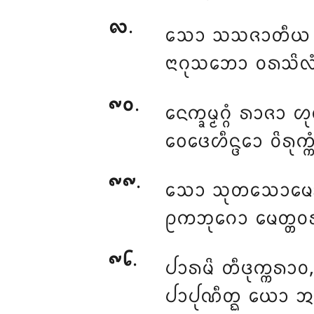
᪙
.
ᩈᩮᩣ ᩈᩈᨩᩣᨲᩥᨿ ᨴᩮ
ᨶᩣᨣᩩᩈᨽᩮᩣ ᩅᩁᩈᩦᩃᩴ
᪑᪐
.
ᨶᩮᨠ᩠ᨡᨾ᩠ᨾᨣ᩠ᨣᩴ ᩁᩣᨩᩣ ᩉᩩ
ᩅᩮᨴᩮᩉᩥᨶ᩠ᨴᩮᩣ ᩅᩦᩁᩩᨠ᩠ᨠᩴᩈ
᪑᪑
.
ᩈᩮᩣ ᩈᩩᨲᩈᩮᩣᨾᩮᩣ 
ᩑᨠᨽᩩᨣᩮᩣ ᨾᩮᨲ᩠ᨲᩅ
᪑᪒
.
ᨸᩣᩁᨾᩦ
ᨲᩥᨴᩩᨠ᩠ᨠᩁᩣᩅ
ᨸᩣᨸᩩᨱᩥᨲ᩠ᨳ ᨿᩮᩣ ᩋᨶ