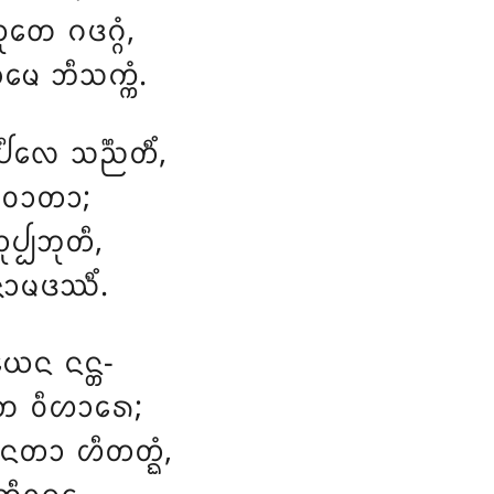
ᩮ ᨣᨴᨣ᩠ᨣᩴ,
ᩮ ᨽᩥᩈᨠ᩠ᨠᩴ.
ᩃᩮ ᩈᨬ᩠ᨬᨲᩥᩴ,
᩠ᨵᩥᩅᩣᨲᩣ;
ᨸ᩠ᨸᨽᩩᨲᩥ,
ᨶᩮᩣᨾᨴᩔᩥᩴ.
ᨿᩮᨶ ᨶᨶ᩠ᨲ-
ᨠᨲᩮ ᩅᩥᩉᩣᩁᩮ;
ᨶᨲᩣ ᩉᩥᨲᨲ᩠ᨳᩴ,