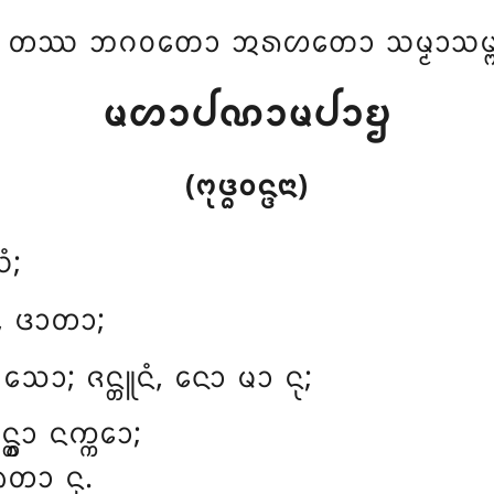
 ᨲᩔ ᨽᨣᩅᨲᩮᩣ ᩋᩁᩉᨲᩮᩣ ᩈᨾ᩠ᨾᩣᩈᨾ᩠ᨻ
ᨾᩉᩣᨸᨱᩣᨾᨸᩣᨮ
(ᨻᩩᨴ᩠ᨵᩅᨶ᩠ᨴᨶᩣ)
ᩴ;
ᩴ, ᨴᩣᨲᩣ;
ᩣ; ᨩᨶ᩠ᨲᩪᨶᩴ, ᨶᩮᩣ ᨾᩣ ᨶᩩ;
᩠ᩅᩣ ᨶᨠ᩠ᨠᩮᩣ;
ᩮᨲᩣ ᨶᩩ.