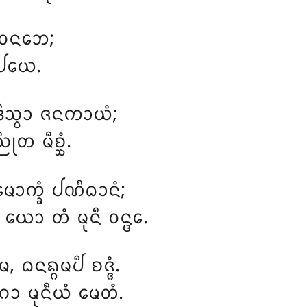
ᨽᩅᨶᨽᩮ;
ᨲᨸᨿᩮ.
ᩥᩈ᩠ᩅᩣ ᨩᨶᨠᩣᨿᩴ;
ᨬᩩᨲ ᨾᩥᨧ᩠ᨨᩴ.
ᩮᩣᨠ᩠ᨡᩴ ᨸᨱᩥᨵᩣᨶᩴ;
ᩮᩣ ᨲᩴ ᨾᩩᨶᩥ ᩅᨶ᩠ᨴᩮ.
ᨶᨦ᩠ᨣᨾᨸᩥ ᨧᨩ᩠ᨩᩴ.
ᩋᨣᩣ ᨾᩩᨶᩥᨿᩴ ᨾᩮᨲᩴ.