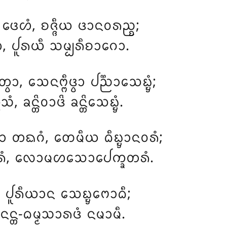
ᩉᩴ, ᨧᨩ᩠ᨩᩥᨿ ᨴᩣᨶᩅᩁᨬ᩠ᨧ;
, ᨸᩪᩁᨿᩥ ᩈᨾ᩠ᨸᩁᩥᨧᩣᨣᩮᩣ.
ᨲ᩠ᩅᩣ, ᩈᩮᨶᨻ᩠ᨻᩥᨴ᩠ᩅᩣ ᨸᨬ᩠ᨬᩣᩈᩮᨭ᩠ᨮᩴ;
ᩴ, ᨡᨶ᩠ᨲᩦᩅᩣᨴᩦ ᨡᨶ᩠ᨲᩦᩈᩮᨭ᩠ᨮᩴ.
ᨲᨳᨣᩴ, ᨲᩮᨾᩥᨿ ᨵᩥᨭ᩠ᨮᩣᨶᩅᩁᩴ;
ᩁᩴ, ᩃᩮᩣᨾᩉᩈᩮᩣᨸᩮᨠ᩠ᨡᨲᩁᩴ.
, ᨸᩪᩁᩥᨿᩣᨶ ᩈᩮᨭ᩠ᨮᨻᩮᩣᨵᩥ;
ᨶ᩠ᨲ-ᨵᨾ᩠ᨾᩈᩣᩁᨴᩴ ᨶᨾᩣᨾᩥ.