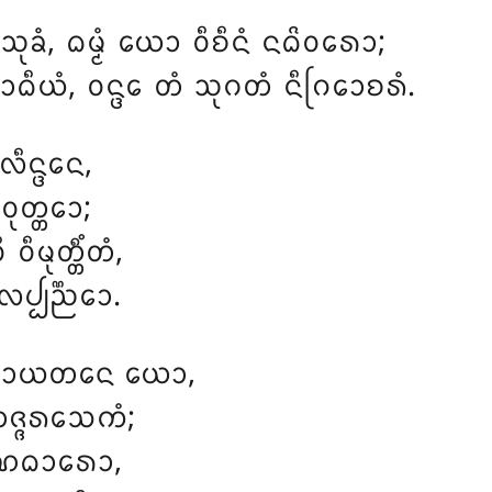
ᩦ ᩈᩩᨡᩴ, ᨵᨾ᩠ᨾᩴ ᨿᩮᩣ ᩅᩥᨧᩥᨶᩴ ᨶᨵᩦᩅᩁᩮᩣ;
ᩣᨵᩥᨿᩴ, ᩅᨶ᩠ᨴᩮ ᨲᩴ ᩈᩩᨣᨲᩴ ᨶᩥᨣᩕᩮᩣᨧᩁᩴ.
ᩥᨶ᩠ᨴᩮᨶ,
ᩩᨲ᩠ᨲᩮᩣ;
ᩥᨾᩩᨲ᩠ᨲᩥᩴᨲᩴ,
ᨸ᩠ᨸᨬ᩠ᨬᩮᩣ.
ᨩᩣᨿᨲᨶᩮ ᨿᩮᩣ,
ᨩ᩠ᨩᩁᩈᩮᨠᩴ;
ᩩᨱᨵᩣᩁᩮᩣ,