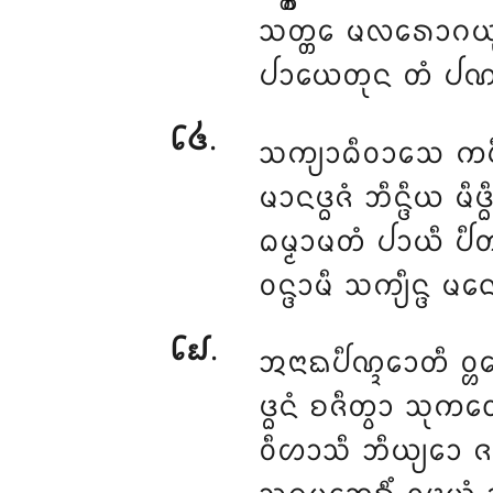
ᩈᨲ᩠ᨲᩮ ᨾᩃᩁᩮᩣᨣᨿᩩᨲ
ᨸᩣᨿᩮᨲᩩᨶ ᨲᩴ ᨸᨱᨾ
᪒᪕
.
ᩈᨠ᩠ᨿᩣᨵᩥᩅᩣᩈᩮ ᨠᨸᩥ
ᨾᩣᨶᨴ᩠ᨵᨩᩴ ᨽᩥᨶ᩠ᨴᩥᨿ ᨾᩥᨴ
ᨵᨾ᩠ᨾᩣᨾᨲᩴ ᨸᩣᨿᩥ ᨸᩥᨲᩩ
ᩅᨶ᩠ᨴᩣᨾᩥ ᩈᨠ᩠ᨿᩥᨶ᩠ᨴ ᨾ
᪒᪖
.
ᩋᨶᩣᨳᨸᩥᨱ᩠ᨯᩮᩣᨲᩥ ᩅ᩠ᩉ
ᨴ᩠ᨵᨶᩴ ᨧᨩᩥᨲ᩠ᩅᩣ ᩈᩩ
ᩅᩥᩉᩣᩈᩥ ᨽᩥᨿ᩠ᨿᩮᩣ ᨩ