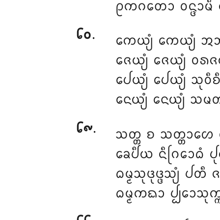
ᩑᨠᨣᨲᩮᩣ ᩅᨶ᩠ᨴᩣᨾᩥ
᪒᪐
.
ᨠᩮᨿ᩠ᨿᩴ ᨠᩮᨿ᩠ᨿᩴ ᩋ
ᨩᩮᨿ᩠ᨿᩴ ᨩᩮᨿ᩠ᨿᩴ ᩅᩁ
ᨸᩮᨿ᩠ᨿᩴ ᨸᩮᨿ᩠ᨿᩴ ᩈᩩᩅᩥ
ᨶᩮᨿ᩠ᨿᩴ ᨶᩮᨿ᩠ᨿᩴ ᩈᨾᨲᨾ
᪒᪑
.
ᩈᨲ᩠ᨲ ᨧ ᩈᨲ᩠ᨲᩣᩉᩮ ᩅ
ᨡᩮᨸᩥᨿ ᨶᩥᨣᩕᩮᩣᨵᩴ ᨸᩩᨶ 
ᨵᨾ᩠ᨾᩈᩩᨴᩩᨴ᩠ᨴᩈ᩠ᨿᩴ ᨸᨲ
ᨵᨾ᩠ᨾᨠᨳᩣ ᨸ᩠ᨸᩮᩣᩈᩩᨠ᩠