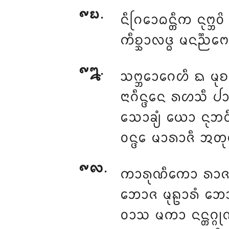
᪑᪗
.
ᨶᩥᨣᩕᩮᩣᨵᨶ᩠ᨲᩥᨠ ᨶᩩᨻ᩠ᨽᩅ
ᨠᩥᨧ᩠ᨨᩣᩃᨴ᩠ᨵ ᨾᨶᨬ᩠ᨬᨻᩮ
᪑᪘
.
ᩈᨻ᩠ᨽᩮᩣᨣᩮᩉᩥ ᨳ ᨾᩩᨧᩃ
ᨶᩣᨣᩥᨶ᩠ᨴᩮᨶ ᩁᩉᩈᩥ ᨸᩣᩅ
ᩈᩮᩣᨡ᩠ᨿᩴ ᨿᩮᩣ ᨶᩩᨽᩅᩥ ᩅ
ᩅᨶ᩠ᨴᩮ ᨾᩣᩁᩣᨩᩥ ᩋᨲᩩᩃ
᪑᪙
.
ᨠᩣᩁᩩᨱᩥᨠᩮᩣ ᩁᩣ
ᨽᩮᩣᨩ ᨾᩩᩊᩣᩁᩴ ᨽᩮᩣ
ᩅᩣᩈ ᨾᨠᩣ ᨶᨶ᩠ᨲᨣ᩠ᨣ