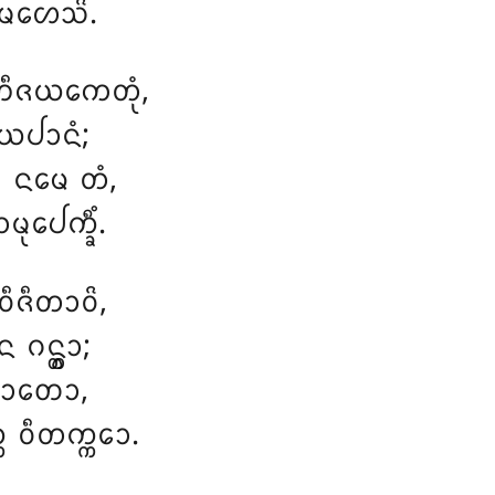
 ᨾᩉᩮᩈᩦ.
ᨽᩥᨩᨿᨠᩮᨲᩩᩴ,
ᨩᨿᨸᩣᨶᩴ;
ᨧᩥ ᨶᨾᩮ ᨲᩴ,
ᩩᨸᩮᨠ᩠ᨡᩥᩴ.
ᩥᨩᩥᨲᩣᩅᩦ,
ᨣᨶ᩠ᨲ᩠ᩅᩣ;
ᩥ ᨩᩣᨲᩮᩣ,
ᨠ ᩅᩥᨲᨠ᩠ᨠᩮᩣ.