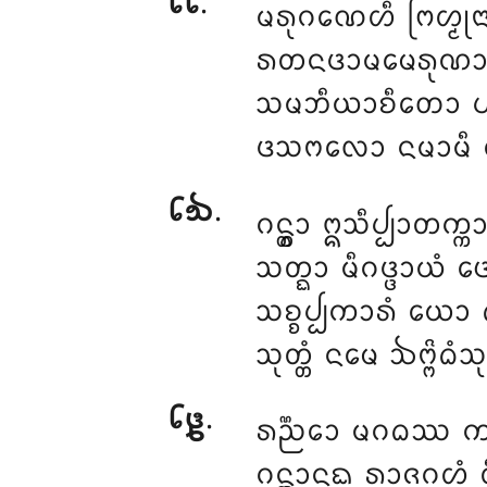
᪒᪒
.
ᨾᩁᩩᨣᨱᩮᩉᩥ
ᨻᩕᩉ᩠ᨾᩩ
ᩁᨲᨶᨴᩣᨾᨾᩮᩁᩩᨱᩣ
ᩈᨾᨽᩥᨿᩣᨧᩥᨲᩮᩣ ᨸ
ᨴᩈᨻᩃᩮᩣ ᨶᨾᩣᨾᩥ ᨴ
᪒᪓
.
ᨣᨶ᩠ᨲ᩠ᩅᩣ ᩍᩈᩥᨸ᩠ᨸᩣᨲᨠ᩠ᨠ
ᩈᨲ᩠ᨳᩣ ᨾᩥᨣᨴ᩠ᨴᩣᨿᩴ ᨴ
ᩈᨧ᩠ᨧᨸ᩠ᨸᨠᩣᩁᩴ ᨿᩮᩣ ᨵ
ᩈᩩᨲ᩠ᨲᩴ ᨶᨾᩮ ᨨᨻ᩠ᨻᩦᨵᩴ
᪒᪔
.
ᩁᨬ᩠ᨬᩮᩣ ᨾᨣᨵᩔ ᨠᨲᨸ
ᨣᨶ᩠ᨲ᩠ᩅᩣᨶᨳ ᩁᩣᨩᨣᩉᩴ 