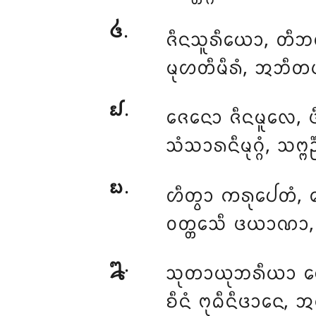
᪕
.
ᨩᩥᨶᩈᩪᩁᩥᨿᩮᩣ, ᨲᩥ
ᨾᩩᩉᨲᩥᨾᩥᩁᩴ, ᩋᨽᩥ
᪖
.
ᨩᩮᨶᩮᩣ ᨩᩥᨶᨾᩪᩃᩮ, ᨴ
ᩈᩴᩈᩣᩁᨶᩥᨾᩩᨣ᩠ᨣᩴ, ᩈᨻ᩠ᨻᨬ᩠
᪗
.
ᩉᩥᨲ᩠ᩅᩣ ᨠᩁᩩᨸᩮᨲᩴ, ᨾ
ᩅᨲ᩠ᨲᩮᩈᩥ ᨴᨿᩣᨱᩣ, ᨿ
᪘
.
ᩈᩩᨲᩣᨿᩩᨽᩁᩥᨿᩣ ᨾᩮ, ᨵ
ᨧᩥᨶᩴ ᨻᩩᨵᩥᨶᩥᨴᩣᨶᩮ, 