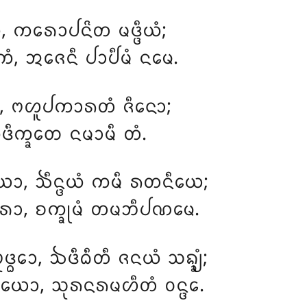
, ᨠᩁᩮᩣᨸᨶᩦᨲ ᨾᨴ᩠ᨴᩥᨿᩴ;
, ᩋᨩᩮᨶᩥ ᨸᩣᨸᩥᨾᩴ ᨶᨾᩮ.
, ᨻᩉᩪᨸᨠᩣᩁᨲᩴ ᨩᩥᨶᩮᩣ;
ᩥ, ᩏᨴᩥᨠ᩠ᨡᨲᩮ ᨶᨾᩣᨾᩥ ᨲᩴ.
ᨿᩮᩣ, ᨨᩥᨶ᩠ᨴᨿᩴ ᨠᨾᩥ ᩁᨲᨶᩥᨿᩮ;
ᩮᩣ, ᨧᨠ᩠ᨡᩩᨾᩴ ᨲᨾᨽᩥᨸᨱᨾᩮ.
ᩣ, ᨨᨴᩥᨵᩥᨲᩥ ᨩᨶᨿᩴ ᩈᨦ᩠ᨡ᩠ᨿᩴ;
 ᨿᩮᩣ, ᩈᩩᩁᨶᩁᨾᩉᩥᨲᩴ ᩅᨶ᩠ᨴᩮ.