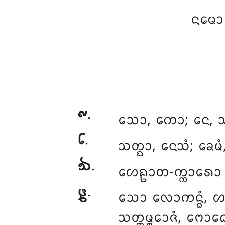
ᨶᨾᩮᩣ
᪑
.
ᩈᩮᩣ
, ᨠᩮᩣ; ᨶᩮ, ᩈ
᪒
.
ᩈᨲ᩠ᨳᩣ, ᨶᩮᩈᩴ; ᨡᩮᨾ
᪓
.
ᩉᩮᩊᩣᨲ-ᨠ᩠ᨠᩣᩁᩮᩣ ᩈᩮ
᪔
.
ᩈᩮᩣ ᩃᩮᩣᨠᨶ᩠ᨵᩴ, ᩉᨶ᩠ᨲ
ᩈᨲ᩠ᨲᨾ᩠ᨻᩮᩣᨩᩴ, ᨻᩮᩣᨵ