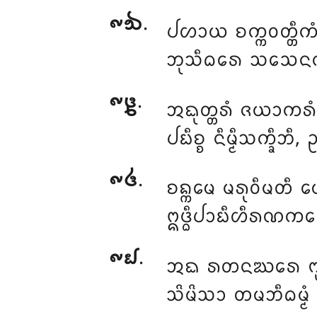
᪑᪓
.
ᨸᩉᩣᨿ ᨧᨠ᩠ᨠᩅᨲ᩠ᨲᩥᨠᩴ
ᨽᩩᩈᩥᨵᩁᩮ ᩈᩈᩮᨶᨠᩴ
᪑᪔
.
ᩋᨳᩩᨲ᩠ᨲᩁᩴ ᨩᨿᩣᨠᩁᩴ
ᨸᨭᩥᨧ᩠ᨧ ᨶᩥᨾ᩠ᨾᩥᩈᨠ᩠ᨡᩥᨽ
᪑᪕
.
ᨧᨦ᩠ᨠᨾᩮ ᨾᩁᩩᩅᩥᨾᨲᩥ 
ᩍᨴ᩠ᨵᩥᨸᩣᨭᩥᩉᩥᩁᨱᨠᩁ
᪑᪖
.
ᩋᨳ ᩁᨲᨶᨥᩁᩮ ᨻᩩᨴ᩠ᨵᩮ
ᩈᩦᨾᩦᩈᩣ ᨲᨾᨽᩥᨵᨾ᩠ᨾᩴ