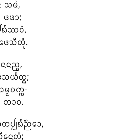
ᨶᩣ ᩈᨾᩴ,
 ᨴᨴᩣ;
ᨭᩥᩔᩅᩴ,
ᩮᩈᩥᨲᩩᩴ.
ᩣᨶᨶᨬ᩠ᨧ,
ᩮᩈᨿᩥᨲ᩠ᨳ;
ᨾ᩠ᨾᨧᨠ᩠ᨠ-
ᩈᩩ ᨲᩣᩅ.
᩠ᨸᨭᩥᨬ᩠ᨬᩮᩣ,
ᩅᩥᨶᩮᨲᩥ;