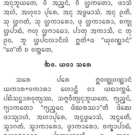
ᩋᨶᩩᨽᩪᨿᨲᩮ, ᩅᩥ ᩋᨬ᩠ᨩᨶᩴ, ᩅᩥ ᩌᨠᨲᩮᩣ, ᨴᩣᩈᩦ
ᩋᩉᩴ, ᩋᩉᩩᩅᩣ ᨸᩩᩁᩮ, ᩋᨶᩩ ᩋᨴ᩠ᨵᨾᩣᩈᩴ, ᩋᨶᩩ ᩑᨲᩥ,
ᩈᩩ ᩌᨣᨲᩴ, ᩈᩩ ᩌᨠᩣᩁᩮᩣ, ᨴᩩ ᩌᨠᩣᩁᩮᩣ, ᨧᨠ᩠ᨡᩩ
ᩌᨸᩣᨳᩴ, ᨻᩉᩩ ᩌᨻᩣᨵᩮᩣ, ᨸᩣᨲᩩ ᩋᨠᩣᩈᩥ, ᨶ ᨲᩩ
ᩑᩅ, ᨽᩪ ᩌᨸᨶᩃᩣᨶᩥᩃᩴ ᩍᨲᩦ+ᨵ ‘‘ᨿᩩᩅᨱ᩠ᨱᩣᨶᩴ’’
‘‘ᩅᩮ’’ᨲᩥ ᨧ ᩅᨲ᩠ᨲᨲᩮ,
᪓᪐. ᨿᩅᩣ ᩈᩁᩮ
ᩈᩁᩮ ᨸᩁᩮ ᩍᩅᨱ᩠ᨱᩩᩅᨱ᩠ᨱᩣᨶᩴ
ᨿᨠᩣᩁ+ᩅᨠᩣᩁᩣ ᩉᩮᩣᨶ᩠ᨲᩥ ᩅᩣ ᨿᨳᩣᨠ᩠ᨠᨾᩴ.
ᨸᨭᩥᩈᨶ᩠ᨳᩣᩁᩅᩩᨲ᩠ᨿᩔ, ᩈᨻ᩠ᨻᩅᩥᨲ᩠ᨿᨶᩩᨽᩪᨿᨲᩮ, ᨻ᩠ᨿᨬ᩠ᨩᨶᩴ,
ᨻ᩠ᨿᩣᨠᨲᩮᩣ ‘‘ᨻ᩠ᨿᨬ᩠ᨩᨶᩮ ᨴᩦᨥᩁᩔᩣ’’ᨲᩥ ᨴᩦᨥᩮ
ᨴᩣᩈ᩠ᨿᩣᩉᩴ, ᩋᩉᩣᨸᩩᩁᩮ, ᩋᨶ᩠ᩅᨴ᩠ᨵᨾᩣᩈᩴ, ᩋᨶ᩠ᩅᩮᨲᩥ,
ᩈ᩠ᩅᩣᨣᨲᩴ, ᩈ᩠ᩅᩣᨠᩣᩁᩮᩣ, ᨴ᩠ᩅᩣᨠᩣᩁᩮᩣ, ᨧᨠ᩠ᨡ᩠ᩅᩣᨸᩣᨳᩴ,