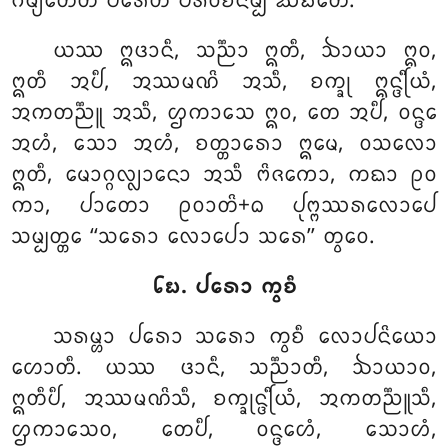
ᨣᨾ᩠ᨿᨲᩮᨲᩥ ᨸᩁᩮᨲᩥ ᨸᩁᩅᨧᨶᨾ᩠ᨸᩥ ᨥᨭᨲᩮ.
ᨿᩔ ᩍᨴᩣᨶᩥ, ᩈᨬ᩠ᨬᩣ ᩍᨲᩥ, ᨨᩣᨿᩣ ᩍᩅ,
ᩍᨲᩥ ᩋᨸᩥ, ᩋᩔᨾᨱᩦ ᩋᩈᩥ, ᨧᨠ᩠ᨡᩩ ᩍᨶ᩠ᨴᩕᩥᨿᩴ,
ᩋᨠᨲᨬ᩠ᨬᩪ ᩋᩈᩥ, ᩌᨠᩣᩈᩮ ᩍᩅ, ᨲᩮ ᩋᨸᩥ, ᩅᨶ᩠ᨴᩮ
ᩋᩉᩴ, ᩈᩮᩣ ᩋᩉᩴ, ᨧᨲ᩠ᨲᩣᩁᩮᩣ ᩍᨾᩮ, ᩅᩈᩃᩮᩣ
ᩍᨲᩥ, ᨾᩮᩣᨣ᩠ᨣᩃ᩠ᩃᩣᨶᩮᩣ ᩋᩈᩥ ᨻᩦᨩᨠᩮᩣ, ᨠᨳᩣ ᩑᩅ
ᨠᩣ, ᨸᩣᨲᩮᩣ ᩑᩅᩣᨲᩦ+ᨵ ᨸᩩᨻ᩠ᨻᩔᩁᩃᩮᩣᨸᩮ
ᩈᨾ᩠ᨸᨲ᩠ᨲᩮ ‘‘ᩈᩁᩮᩣ ᩃᩮᩣᨸᩮᩣ ᩈᩁᩮ’’ ᨲ᩠ᩅᩮᩅ.
᪒᪗. ᨸᩁᩮᩣ ᨠ᩠ᩅᨧᩥ
ᩈᩁᨾ᩠ᩉᩣ ᨸᩁᩮᩣ ᩈᩁᩮᩣ ᨠ᩠ᩅᨧᩥ ᩃᩮᩣᨸᨶᩦᨿᩮᩣ
ᩉᩮᩣᨲᩥ. ᨿᩔ ᨴᩣᨶᩥ, ᩈᨬ᩠ᨬᩣᨲᩥ, ᨨᩣᨿᩣᩅ,
ᩍᨲᩥᨸᩥ, ᩋᩔᨾᨱᩦᩈᩥ, ᨧᨠ᩠ᨡᩩᨶ᩠ᨴᩕᩥᨿᩴ, ᩋᨠᨲᨬ᩠ᨬᩪᩈᩥ,
ᩌᨠᩣᩈᩮᩅ, ᨲᩮᨸᩥ, ᩅᨶ᩠ᨴᩮᩉᩴ, ᩈᩮᩣᩉᩴ,