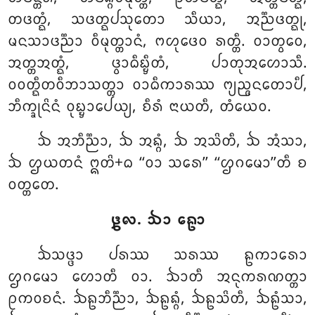
ᨲᨴᨲ᩠ᨳᩴ, ᩈᨴᨲ᩠ᨳᨸᩈᩩᨲᩮᩣ ᩈᩥᨿᩣ, ᩋᨬ᩠ᨬᨴᨲ᩠ᨳᩩ,
ᨾᨶᩈᩣᨴᨬ᩠ᨬᩣ ᩅᩥᨾᩩᨲ᩠ᨲᩣᨶᩴ, ᨻᩉᩩᨴᩮᩅ ᩁᨲ᩠ᨲᩥ. ᩅᩣᨲ᩠ᩅᩮᩅ,
ᩋᨲ᩠ᨲᩋᨲ᩠ᨳᩴ, ᨴ᩠ᩅᩣᨵᩥᨭ᩠ᨮᩥᨲᩴ, ᨸᩣᨲᩩᩋᩉᩮᩣᩈᩥ.
ᩅᩅᨲ᩠ᨳᩥᨲᩅᩥᨽᩣᩈᨲ᩠ᨲᩣ ᩅᩣᨵᩥᨠᩣᩁᩔ ᨻ᩠ᨿᨬ᩠ᨩᨶᨲᩮᩣᨸᩥ,
ᨽᩥᨠ᩠ᨡᩩᨶᩦᨶᩴ ᩅᩩᨭ᩠ᨮᩣᨸᩮᨿ᩠ᨿ, ᨧᩥᩁᩴ ᨶᩣᨿᨲᩥ, ᨲᩴᨿᩮᩅ.
ᨨ ᩋᨽᩥᨬ᩠ᨬᩣ, ᨨ ᩋᨦ᩠ᨣᩴ, ᨨ ᩋᩈᩦᨲᩥ, ᨨ ᩋᩴᩈᩣ,
ᨨ ᩌᨿᨲᨶᩴ ᩍᨲᩦ+ᨵ ‘‘ᩅᩣ ᩈᩁᩮ’’ ‘‘ᩌᨣᨾᩮᩣ’’ᨲᩥ ᨧ
ᩅᨲ᩠ᨲᨲᩮ.
᪔᪙. ᨨᩣ ᩊᩮᩣ
ᨨᩈᨴ᩠ᨴᩣ ᨸᩁᩔ ᩈᩁᩔ ᩊᨠᩣᩁᩮᩣ
ᩌᨣᨾᩮᩣ ᩉᩮᩣᨲᩥ ᩅᩣ. ᨨᩣᨲᩥ ᩋᨶᩩᨠᩁᨱᨲ᩠ᨲᩣ
ᩑᨠᩅᨧᨶᩴ. ᨨᩊᨽᩥᨬ᩠ᨬᩣ, ᨨᩊᨦ᩠ᨣᩴ, ᨨᩊᩈᩦᨲᩥ, ᨨᩊᩴᩈᩣ,