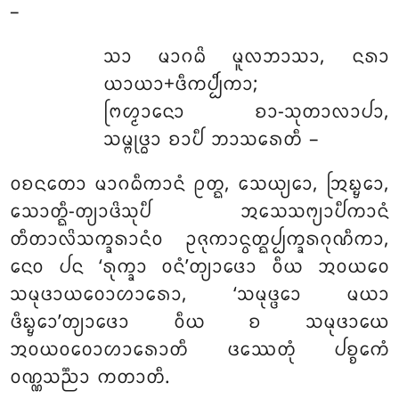
–
ᩈᩣ ᨾᩣᨣᨵᩦ ᨾᩪᩃᨽᩣᩈᩣ, ᨶᩁᩣ
ᨿᩣᨿᩣ+ᨴᩥᨠᨸ᩠ᨸᩥᨠᩣ;
ᨻᩕᩉ᩠ᨾᩣᨶᩮᩣ ᨧᩣ-ᩈᩩᨲᩣᩃᩣᨸᩣ,
ᩈᨾ᩠ᨻᩩᨴ᩠ᨵᩣ ᨧᩣᨸᩥ ᨽᩣᩈᩁᩮᨲᩥ –
ᩅᨧᨶᨲᩮᩣ ᨾᩣᨣᨵᩥᨠᩣᨶᩴ ᩑᨲ᩠ᨳ, ᩈᩮᨿ᩠ᨿᩮᩣ, ᩒᨭ᩠ᨮᩮᩣ,
ᩈᩮᩣᨲ᩠ᨳᩥ-ᨲ᩠ᨿᩣᨴᩦᩈᩩᨸᩥ ᩋᩈᩮᩈᨻ᩠ᨿᩣᨸᩥᨠᩣᨶᩴ
ᨲᩥᨲᩣᩃᩦᩈᨠ᩠ᨡᩁᩣᨶᩴᩅ ᩏᨩᩩᨠᩣᨶ᩠ᩅᨲ᩠ᨳᨸ᩠ᨸᨠ᩠ᨡᩁᨣᩩᨱᩥᨠᩣ,
ᨶᩮᩅ ᨸᨶ ‘ᩁᩩᨠ᩠ᨡᩣ ᩅᨶᩴ’ᨲ᩠ᨿᩣᨴᩮᩣ ᩅᩥᨿ ᩋᩅᨿᩅᩮ
ᩈᨾᩩᨴᩣᨿᩅᩮᩣᩉᩣᩁᩮᩣ, ‘ᩈᨾᩩᨴ᩠ᨴᩮᩣ ᨾᨿᩣ
ᨴᩥᨭ᩠ᨮᩮᩣ’ᨲ᩠ᨿᩣᨴᩮᩣ ᩅᩥᨿ ᨧ ᩈᨾᩩᨴᩣᨿᩮ
ᩋᩅᨿᩅᩅᩮᩣᩉᩣᩁᩮᩣᨲᩥ ᨴᩔᩮᨲᩩᩴ ᨸᨧ᩠ᨧᩮᨠᩴ
ᩅᨱ᩠ᨱᩈᨬ᩠ᨬᩣ ᨠᨲᩣᨲᩥ.