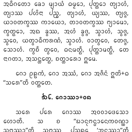
ᩋᨵᩥᨣᨲᩮᩣ ᨡᩮᩣ ᨾ᩠ᨿᩣᨿᩴ ᨵᨾ᩠ᨾᩮᩣ, ᨸᩩᨲ᩠ᨲᩮᩣ ᨲ᩠ᨿᩣᩉᩴ,
ᨲ᩠ᨿᩣᩔ ᨸᩉᩦᨶᩣ ᨸᨬ᩠ᨧ, ᨲ᩠ᨿᩣᩉᩴ, ᨿ᩠ᨿᩔ, ᨲ᩠ᨿᨩ᩠ᨩ,
ᨿᩣᩅᨲᨠ᩠ᩅᩔ ᨠᩣᨿᩮᩣ, ᨲᩣᩅᨲᨠ᩠ᩅᩔ ᨻ᩠ᨿᩣᨾᩮᩣ,
ᨠ᩠ᩅᨲ᩠ᨳᩮᩣ, ᩋᨳ ᨡ᩠ᩅᩔ, ᩋᩉᩴ ᨡ᩠ᩅᨩ᩠ᨩ, ᩈ᩠ᩅᩣᩉᩴ, ᩈ᩠ᩅᨩ᩠ᨩ,
ᩈ᩠ᩅᩮᩅ, ᨿᨲ᩠ᩅᩣᨵᩥᨠᩁᨱᩴ, ᩈ᩠ᩅᩣᩉᩴ. ᩅᩣᨲ᩠ᩅᩮᩅ, ᨲᩮᨩ᩠ᨩ,
ᩈᩮᩣᩉᩴ. ᨠ᩠ᩅᨧᩥ ᨲ᩠ᩅᩮᩅ, ᨵᨶᨾᨲ᩠ᨳᩥ, ᨸᩩᨲ᩠ᨲᩣᨾᨲ᩠ᨳᩥ, ᨲᩮ
ᨶᩣᨣᨲᩣ, ᩋᩈᨶ᩠ᨲᩮᨲ᩠ᨳ, ᨧᨲ᩠ᨲᩣᩁᩮᩣ ᩍᨾᩮ.
ᨣᩮᩣ ᩑᩊᨠᩴ, ᨣᩮᩣ ᩋᩔᩴ, ᨣᩮᩣ ᩋᨩᩥᨶᩴ ᩍᨲᩦ+ᨵ
‘‘ᩈᩁᩮ’’ᨲᩥ ᩅᨲ᩠ᨲᨲᩮ.
᪓᪒. ᨣᩮᩣᩔᩣ+ᩅᨦ
ᩈᩁᩮ ᨸᩁᩮ ᨣᩮᩣᩔ ᩋᩅᩅᩣᨴᩮᩈᩮᩣ
ᩉᩮᩣᨲᩥ. ᩈ ᨧ ‘‘ᨭᩣᨶᩩᨻᨶ᩠ᨵᩣᨶᩮᨠᩅᨱ᩠ᨱᩣ
ᩈᨻ᩠ᨻᩔᩣ’’ᨲᩥ ᩈᨻ᩠ᨻᩔ ᨸᩈᨦ᩠ᨣᩮ ‘ᩋᨶ᩠ᨲᩔᩣ’’ᨲᩥ