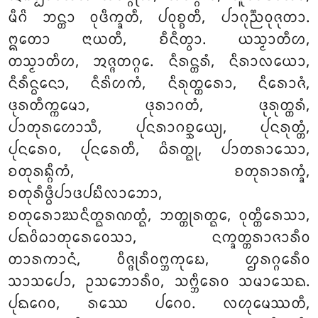
ᨾᩥᨣᩦ ᨽᨶ᩠ᨲᩣ ᩅᩩᨴᩥᨠ᩠ᨡᨲᩥ, ᨸᩅᩩᨧ᩠ᨧᨲᩥ, ᨸᩣᨣᩩᨬ᩠ᨬᩅᩩᨩᩩᨲᩣ.
ᩍᨲᩮᩣ ᨶᩣᨿᨲᩥ, ᨧᩥᨶᩥᨲ᩠ᩅᩣ. ᨿᩈ᩠ᨾᩣᨲᩥᩉ,
ᨲᩈ᩠ᨾᩣᨲᩥᩉ, ᩋᨩ᩠ᨩᨲᨣ᩠ᨣᩮ. ᨶᩥᩁᨶ᩠ᨲᩁᩴ, ᨶᩥᩁᩣᩃᨿᩮᩣ,
ᨶᩥᩁᩥᨶ᩠ᨵᨶᩮᩣ, ᨶᩥᩁᩦᩉᨠᩴ, ᨶᩥᩁᩩᨲ᩠ᨲᩁᩮᩣ, ᨶᩥᩁᩮᩣᨩᩴ,
ᨴᩩᩁᨲᩥᨠ᩠ᨠᨾᩮᩣ, ᨴᩩᩁᩣᨣᨲᩴ, ᨴᩩᩁᩩᨲ᩠ᨲᩁᩴ,
ᨸᩣᨲᩩᩁᩉᩮᩣᩈᩥ, ᨸᩩᨶᩁᩣᨣᨧ᩠ᨨᩮᨿ᩠ᨿ, ᨸᩩᨶᩁᩩᨲ᩠ᨲᩴ,
ᨸᩩᨶᩁᩮᩅ, ᨸᩩᨶᩁᩮᨲᩥ, ᨵᩦᩁᨲ᩠ᨳᩩ, ᨸᩣᨲᩁᩣᩈᩮᩣ,
ᨧᨲᩩᩁᨦ᩠ᨣᩥᨠᩴ, ᨧᨲᩩᩁᩣᩁᨠ᩠ᨡᩴ,
ᨧᨲᩩᩁᩥᨴ᩠ᨵᩥᨸᩣᨴᨸᨭᩥᩃᩣᨽᩮᩣ,
ᨧᨲᩩᩁᩮᩣᨥᨶᩥᨲ᩠ᨳᩁᨱᨲ᩠ᨳᩴ, ᨽᨲ᩠ᨲᩩᩁᨲ᩠ᨳᩮ, ᩅᩩᨲ᩠ᨲᩥᩁᩮᩈᩣ,
ᨸᨳᩅᩦᨵᩣᨲᩩᩁᩮᩅᩮᩈᩣ
, ᨶᨠ᩠ᨡᨲ᩠ᨲᩁᩣᨩᩣᩁᩥᩅ
ᨲᩣᩁᨠᩣᨶᩴ, ᩅᩥᨩ᩠ᨩᩩᩁᩥᩅᨻ᩠ᨽᨠᩩᨭᩮ, ᩌᩁᨣ᩠ᨣᩮᩁᩥᩅ
ᩈᩣᩈᨸᩮᩣ, ᩏᩈᨽᩮᩣᩁᩥᩅ, ᩈᨻ᩠ᨽᩥᩁᩮᩅ ᩈᨾᩣᩈᩮᨳ.
ᨸᩩᨳᨣᩮᩅ, ᩁᩔᩮ ᨸᨣᩮᩅ. ᩃᩉᩩᨾᩮᩔᨲᩥ,