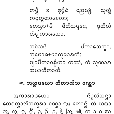
ᨲᨾ᩠ᩉᩥ ᨧ ᨴᩩᨻ᩠ᨻᩥᨵᩴ ᨬᩮᨿ᩠ᨿᩴ, ᩈᩩᨲ᩠ᨲᩴ
ᨠᨾ᩠ᨾᨲ᩠ᨳᨽᩮᨴᨲᩮᩣ;
ᨲᩮᩈ᩠ᩅᩣ+ᨴᩥ ᨾᩦᨲᩥᩈᨴ᩠ᨴᩮᨶ, ᨴᩩᨲᩥᨿᩴ
ᨲᩥᨸ᩠ᨸᨠᩣᩁᨲᩮᩣ.
ᩈᩩᩅᩥᩈᨴᩴ ᨸᨠᩣᩈᩮᨲ᩠ᩅᩣ,
ᩈᩩᨻᩮᩣᨵ+ᨾᩣᨠᩩᨾᩣᩁᨠᩴ;
ᨻ᩠ᨿᩣᨸᩥᨠᩣᩅᩊᩥᨿᩣ ᨠᩔᩴ, ᨲᩴ ᩈᩩᨱᩣᨳ
ᩈᨾᩣᩉᩥᨲᩣᨲᩥ.
᪑. ᩋᩌᨴᨿᩮᩣ ᨲᩥᨲᩣᩃᩦᩈ ᩅᨱ᩠ᨱᩣ
ᩋᨠᩣᩁᩣᨴᨿᩮᩣ
ᨶᩥᨣ᩠ᨣᩉᩦᨲᨶ᩠ᨲᩣ
ᨲᩮᨧᨲ᩠ᨲᩣᩃᩦᩈᨠ᩠ᨡᩁᩣ ᩅᨱ᩠ᨱᩣ ᨶᩣᨾ ᩉᩮᩣᨶ᩠ᨲᩥ. ᨲᩴ ᨿᨳᩣ
ᩋ, ᩌ, ᩍ, ᩎ, ᩏ, ᩐ, ᩑ, ऐ, ᩒ, औ, ᨠ ᨡ ᨣ ᨥ