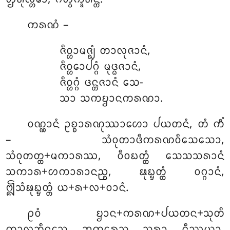
ᨠᩁᨱᩴ –
ᨩᩥᩅ᩠ᩉᩣᨾᨩ᩠ᨫᩴ ᨲᩣᩃᩩᨩᩣᨶᩴ,
ᨩᩥᩅ᩠ᩉᩮᩣᨸᨣ᩠ᨣᩴ ᨾᩩᨴ᩠ᨵᨩᩣᨶᩴ,
ᨩᩥᩅ᩠ᩉᨣ᩠ᨣᩴ ᨴᨶ᩠ᨲᨩᩣᨶᩴ ᩈᩮ-
ᩈᩣ ᩈᨠᨮᩣᨶᨠᩁᨱᩣ.
ᩅᨱ᩠ᨱᩣᨶᩴ ᩏᨧ᩠ᨧᩣᩁᨱᩩᩔᩣᩉᩮᩣ ᨸᨿᨲᨶᩴ, ᨲᩴ ᨠᩥᩴ
– ᩈᩴᩅᩩᨲᩣᨴᩥᨠᩁᨱᩅᩥᩈᩮᩈᩮᩣ,
ᩈᩴᩅᩩᨲᨲ᩠ᨲ+ᨾᨠᩣᩁᩔ, ᩅᩥᩅᨭᨲ᩠ᨲᩴ ᩈᩮᩈᩈᩁᩣᨶᩴ
ᩈᨠᩣᩁ+ᩉᨠᩣᩁᩣᨶᨬ᩠ᨧ, ᨹᩩᨭ᩠ᨮᨲ᩠ᨲᩴ ᩅᨣ᩠ᨣᩣᨶᩴ,
ᩎᩈᩴᨹᩩᨭ᩠ᨮᨲ᩠ᨲᩴ ᨿ+ᩁ+ᩃ+ᩅᩣᨶᩴ.
ᩑᩅᩴ ᨮᩣᨶ+ᨠᩁᨱ+ᨸᨿᨲᨶ+ᩈᩩᨲᩥ
ᨠᩣᩃᨽᩥᨶ᩠ᨶᩮᩈᩩ ᩋᨠ᩠ᨡᩁᩮᩈᩩ ᩈᩁᩣ ᨶᩥᩔᨿᩣ,