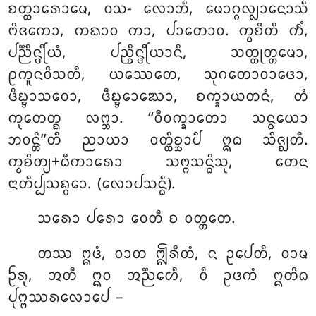
ᨧᨲ᩠ᨲᩣᩁᩮᩣᨾᩮ, ᩅᩈ- ᩃᩮᩣᨽᩥ
, ᨾᩮᩣᨣ᩠ᨣᩃ᩠ᩃᩣᨶᩮᩣᩈᩥ
ᨻᩦᨩᨠᩮᩣ, ᨠᨳᩣᩅ ᨠᩣ, ᨸᩣᨲᩮᩣᩅ. ᨠ᩠ᩅᨧᩦᨲᩥ ᨠᩥᩴ,
ᨸᨬ᩠ᨬᩥᨶ᩠ᨴᩕᩥᨿᩴ, ᨸᨬ᩠ᨧᩥᨶ᩠ᨴᩕᩥᨿᩣᨶᩥ, ᩈᨲ᩠ᨲᩩᨲ᩠ᨲᨾᩮᩣ,
ᩑᨠᩪᨶᩅᩦᩈᨲᩥ, ᨿᩔᩮᨲᩮ, ᩈᩩᨣᨲᩮᩣᩅᩣᨴᩮᩣ,
ᨴᩥᨭ᩠ᨮᩣᩈᩅᩮᩣ, ᨴᩥᨭ᩠ᨮᩮᩣᨥᩮᩣ, ᨧᨠ᩠ᨡᩣᨿᨲᨶᩴ, ᨲᩴ
ᨠᩩᨲᩮᨲ᩠ᨳ ᩃᨻ᩠ᨽᩣ. ‘‘ᩅᩥᩅᨠ᩠ᨡᩣᨲᩮᩣ ᩈᨶ᩠ᨵᨿᩮᩣ
ᨽᩅᨶ᩠ᨲᩦ’’ᨲᩥ ᨬᩣᨿᩣ ᩅᨲ᩠ᨲᩥᨧ᩠ᨨᩣᨸᩥ ᩍᨵ ᩈᩥᨩ᩠ᨫᨲᩥ.
ᨠ᩠ᩅᨧᩦᨲ᩠ᨿ+ᨵᩥᨠᩣᩁᩮᩣ ᩈᨻ᩠ᨻᩈᨶ᩠ᨵᩦᩈᩩ, ᨲᩮᨶ
ᨶᩣᨲᩥᨸ᩠ᨸᩈᨦ᩠ᨣᩮᩣ. (ᩃᩮᩣᨸᩈᨶ᩠ᨵᩥ).
ᩈᩁᩮᩣ ᨸᩁᩮᩣ ᩅᩮᨲᩥ ᨧ ᩅᨲ᩠ᨲᨲᩮ.
ᨲᩔ ᩍᨴᩴ, ᩅᩣᨲ ᩎᩁᩥᨲᩴ, ᨶ ᩏᨸᩮᨲᩥ, ᩅᩣᨾ
ᩐᩁᩩ, ᩋᨲᩥ ᩍᩅ ᩋᨬ᩠ᨬᩮᩉᩥ, ᩅᩥ ᩏᨴᨠᩴ ᩍᨲᩦᨵ
ᨸᩩᨻ᩠ᨻᩔᩁᩃᩮᩣᨸᩮ –