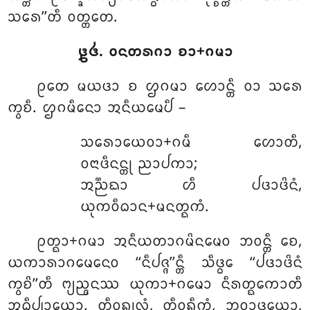
ᩈᩁᩮ’’ᨲᩥ ᩅᨲ᩠ᨲᨲᩮ.
᪔᪕. ᩅᨶᨲᩁᨣᩣ ᨧᩣ+ᨣᨾᩣ
ᩑᨲᩮ ᨾᨿᨴᩣ ᨧ ᩌᨣᨾᩣ ᩉᩮᩣᨶ᩠ᨲᩥ ᩅᩣ ᩈᩁᩮ
ᨠ᩠ᩅᨧᩥ. ᩌᨣᨾᩥᨶᩮᩣ ᩋᨶᩥᨿᨾᩮᨸᩥ –
ᩈᩁᩮᩣᨿᩮᩅᩣ+ᨣᨾᩥ ᩉᩮᩣᨲᩥ,
ᩅᨶᩣᨴᩥᨶᨶ᩠ᨲᩩ ᨬᩣᨸᨠᩣ;
ᩋᨬ᩠ᨬᨳᩣ ᩉᩥ ᨸᨴᩣᨴᩦᨶᩴ,
ᨿᩩᨠᩅᩥᨵᩣᨶ+ᨾᨶᨲ᩠ᨳᨠᩴ.
ᩑᨲ᩠ᨳᩣ+ᨣᨾᩣ ᩋᨶᩥᨿᨲᩣᨣᨾᩦᨶᨾᩮᩅ ᨽᩅᨶ᩠ᨲᩥ ᨧᩮ,
ᨿᨠᩣᩁᩣᨣᨾᩮᨶᩮᩅ ‘‘ᨶᩥᨸᨩ᩠ᨩ’’ᨶ᩠ᨲᩥ ᩈᩥᨴ᩠ᨵᩮ ‘‘ᨸᨴᩣᨴᩦᨶᩴ
ᨠ᩠ᩅᨧᩦ’’ᨲᩥ ᨻ᩠ᨿᨬ᩠ᨩᨶᩔ ᨿᩩᨠᩣ+ᨣᨾᩮᩣ ᨶᩥᩁᨲ᩠ᨳᨠᩮᩣᨲᩥ
ᩋᨵᩥᨸ᩠ᨸᩣᨿᩮᩣ. ᨲᩥᩅᨦ᩠ᨣᩩᩃᩴ, ᨲᩥᩅᨦ᩠ᨣᩥᨠᩴ, ᨽᩪᩅᩣᨴᨿᩮᩣ,