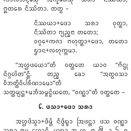
ᩍᨲᩁᩮ ᨶᩥᩔᩥᨲᩣ. ᨲᨲ᩠ᨳ –
ᨶᩥᩔᨿᩣ+ᨴᩮᩣ
ᩈᩁᩣ ᩅᩩᨲ᩠ᨲᩣ,
ᨶᩥᩔᩥᨲᩣ ᨻ᩠ᨿᨬ᩠ᨩᨶᩣ ᨲᨲᩮᩣ;
ᩅᨣ᩠ᨣᩮ+ᨠᨩᩣ ᨻᩉᩩᨲ᩠ᨲᩣ+ᨴᩮᩣ, ᨲᨲᩮᩣ
ᨮᩣᨶ+ᩃᩉᩩᨠ᩠ᨠᨾᩣ.
‘‘ᩋᩌᨴᨿᩮᩣ’’ᨲᩥ ᩅᨲ᩠ᨲᨲᩮ ᨿᩣᩅ ‘‘ᨻᩥᨶ᩠ᨴᩩ
ᨶᩥᨣ᩠ᨣᩉᩦᨲ’’ᨶ᩠ᨲᩥ. ᨲᨬ᩠ᨧ ᨡᩮᩣ ‘‘ᩋᨲ᩠ᨳᩅᩈᩣ
ᩅᩥᨽᨲ᩠ᨲᩥᩅᩥᨸᩁᩥᨱᩣᨾᩮᩣ’’ᨲᩥ
ᩈᨲ᩠ᨲᨾ᩠ᨿᨶ᩠ᨲ+ᨾᨽᩥᩈᨾ᩠ᨻᨶ᩠ᨵᩦᨿᨲᩮ, ‘‘ᩅᨱ᩠ᨱᩣ’’ᨲᩥ ᩅᨲ᩠ᨲᨲᩮ –
᪒. ᨴᩈᩣ+ᨴᩮᩣ ᩈᩁᩣ
ᩋᩌᨴᩦᩈ᩠ᩅᩣ+ᨴᩥᨾ᩠ᩉᩥ ᨶᩥᨴ᩠ᨴᩥᨭ᩠ᨮᩣ ᩒᨴᨶ᩠ᨲᩣ ᨴᩈ ᩅᨱ᩠ᨱᩣ
ᩈᩁᩣ ᨶᩣᨾ ᩉᩮᩣᨶ᩠ᨲᩥ. ᨿᨳᩣ ᩋ ᩌ, ᩍ ᩎ, ᩏ ᩐ, ᩑ