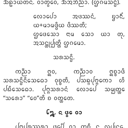
ᨨᩊᩣᨿᨲᨶᩴ. ᩅᩣᨲ᩠ᩅᩮᩅ, ᨨᩋᨽᩥᨬ᩠ᨬᩣ. (ᩌᨣᨾᩈᨶ᩠ᨵᩥ).
ᩃᩮᩣᨸᩮᩣ
ᩋᨴᩔᨶᩴ, ᨮᩣᨶᩥᩴ,
ᨿ+ᨾᩣᨾᨴ᩠ᨴᩥᨿ ᨴᩥᩔᨲᩥ;
ᩌᨴᩮᩈᩮᩣ ᨶᩣᨾ ᩈᩮᩣ ᨿᩣ ᨲᩩ,
ᩋᩈᨶ᩠ᨲᩩᨸ᩠ᨸᨲ᩠ᨲᩥ ᩌᨣᨾᩮᩣ.
ᩈᩁᩈᨶ᩠ᨵᩥ.
ᨠᨬ᩠ᨬᩣ ᩍᩅ, ᨠᨬ᩠ᨬᩣᩅ ᩍᨧ᩠ᨧᩣᨴᩥ
ᩈᩁᩈᨶ᩠ᨵᩥᨶᩥᩈᩮᨵᩮᩣ ᩅᩩᨧ᩠ᨧᨲᩥ, ᨸᩈᨦ᩠ᨣᨸᩩᨻ᩠ᨻᨠᩮᩣ ᩉᩥ
ᨸᨭᩥᩈᩮᨵᩮᩣ. ᨸᩩᨻ᩠ᨻᩈᩁᩣᨶᩴ ᩃᩮᩣᨸᩮ ᩈᨾ᩠ᨸᨲ᩠ᨲᩮ
‘‘ᩈᩁᩮᩣ’’ ‘‘ᩅᩮ’’ᨲᩥ ᨧ ᩅᨲ᩠ᨲᨲᩮ.
᪒᪘. ᨶ ᨴ᩠ᩅᩮ ᩅᩣ
ᨸᩩᨻ᩠ᨻᨸᩁᩔᩁᩣ ᨴ᩠ᩅᩮᨸᩥ ᩅᩣ ᨠ᩠ᩅᨧᩥ ᨶ ᩃᩩᨸ᩠ᨿᨶ᩠ᨲᩮ.