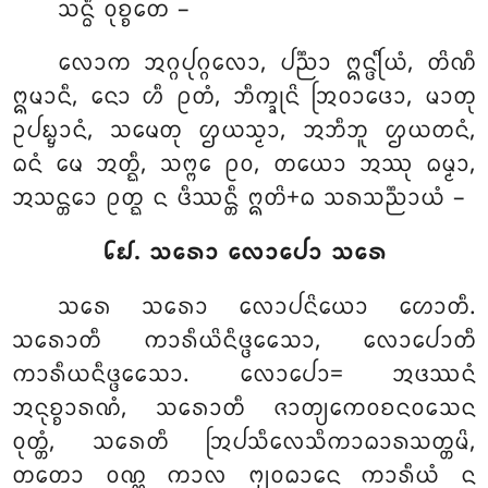
ᩈᨶ᩠ᨵᩥ ᩅᩩᨧ᩠ᨧᨲᩮ –
ᩃᩮᩣᨠ ᩋᨣ᩠ᨣᨸᩩᨣ᩠ᨣᩃᩮᩣ, ᨸᨬ᩠ᨬᩣ ᩍᨶ᩠ᨴᩕᩥᨿᩴ, ᨲᩦᨱᩥ
ᩍᨾᩣᨶᩥ, ᨶᩮᩣ ᩉᩥ ᩑᨲᩴ, ᨽᩥᨠ᩠ᨡᩩᨶᩦ ᩒᩅᩣᨴᩮᩣ, ᨾᩣᨲᩩ
ᩏᨸᨭ᩠ᨮᩣᨶᩴ, ᩈᨾᩮᨲᩩ ᩌᨿᩈ᩠ᨾᩣ, ᩋᨽᩥᨽᩪ ᩌᨿᨲᨶᩴ,
ᨵᨶᩴ ᨾᩮ ᩋᨲ᩠ᨳᩥ, ᩈᨻ᩠ᨻᩮ ᩑᩅ, ᨲᨿᩮᩣ ᩋᩔᩩ ᨵᨾ᩠ᨾᩣ,
ᩋᩈᨶ᩠ᨲᩮᩣ ᩑᨲ᩠ᨳ ᨶ ᨴᩥᩔᨶ᩠ᨲᩥ ᩍᨲᩦ+ᨵ ᩈᩁᩈᨬ᩠ᨬᩣᨿᩴ –
᪒᪖. ᩈᩁᩮᩣ ᩃᩮᩣᨸᩮᩣ ᩈᩁᩮ
ᩈᩁᩮ ᩈᩁᩮᩣ ᩃᩮᩣᨸᨶᩦᨿᩮᩣ ᩉᩮᩣᨲᩥ.
ᩈᩁᩮᩣᨲᩥ ᨠᩣᩁᩥᨿᩦᨶᩥᨴ᩠ᨴᩮᩈᩮᩣ, ᩃᩮᩣᨸᩮᩣᨲᩥ
ᨠᩣᩁᩥᨿᨶᩥᨴ᩠ᨴᩮᩈᩮᩣ. ᩃᩮᩣᨸᩮᩣ= ᩋᨴᩔᨶᩴ
ᩋᨶᩩᨧ᩠ᨧᩣᩁᨱᩴ
, ᩈᩁᩮᩣᨲᩥ ᨩᩣᨲ᩠ᨿᩮᨠᩅᨧᨶᩅᩈᩮᨶ
ᩅᩩᨲ᩠ᨲᩴ, ᩈᩁᩮᨲᩥ ᩒᨸᩈᩥᩃᩮᩈᩥᨠᩣᨵᩣᩁᩈᨲ᩠ᨲᨾᩦ,
ᨲᨲᩮᩣ ᩅᨱ᩠ᨱ ᨠᩣᩃ ᨻ᩠ᨿᩅᨵᩣᨶᩮ ᨠᩣᩁᩥᨿᩴ ᨶ