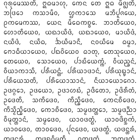
ᨣᩩᩁᩩᨾᩮᩔᨲᩥ, ᩍᨵᨾᩣᩉᩩ, ᨠᩮᨶ ᨲᩮ ᩍᨵ ᨾᩥᨩ᩠ᨫᨲᩥ,
ᨽᨴᩕᩮᩣ ᨠᩈᩣᨾᩥᩅ, ᩌᨠᩣᩈᩮ ᨾᨽᩥᨸᩪᨩᨿᩮ,
ᩑᨠᨾᩮᨠᩔ, ᨿᩮᨶ ᨾᩥᨵᩮᨠᨧ᩠ᨧᩮ. ᨽᩣᨲᩥᨿᩮᩅ,
ᩉᩮᩣᨲᩥᨿᩮᩅ, ᨿᨳᩣᨿᩥᨴᩴ, ᨿᨳᩣᨿᩮᩅ, ᨾᩣᨿᩥᨴᩴ,
ᨶᨿᩥᨴᩴ, ᨶᨿᩥᨵ, ᨨᨿᩥᨾᩣᨶᩥ, ᨶᩅᨿᩥᨾᩮ ᨵᨾ᩠ᨾᩣ,
ᨻᩮᩣᨵᩥᨿᩣᨿᩮᩅ, ᨸᨳᩅᩦᨿᩮᩅ ᨵᩣᨲᩩ, ᨲᩮᩈᩩᨿᩮᩅ,
ᨲᩮᨿᩮᩅ, ᩈᩮᩣᨿᩮᩅ, ᨸᩣᨭᩥᨿᩮᨠ᩠ᨠᩴ, ᩅᩥᨿᨬ᩠ᨩᨶᩴ,
ᩅᩥᨿᩣᨠᩣᩈᩥ, ᨸᩁᩥᨿᨶ᩠ᨲᩴ, ᨸᩁᩥᨿᩣᨴᩣᨶᩴ, ᨸᩁᩥᨿᩩᨭ᩠ᨮᩣᨶᩴ,
ᨸᩁᩥᨿᩮᩈᨲᩥ, ᨸᩁᩥᨿᩮᩣᩈᩣᨶᩴ, ᨶᩥᨿᩣᨿᩮᩣᨣᩮᩣ.
ᩏᨴᨣ᩠ᨣᩮᩣ, ᩏᨴᨿᩮᩣ, ᩏᨴᩣᩉᨭᩴ, ᩏᨴᩥᨲᩮᩣ, ᩏᨴᩦᩁᩥᨲᩴ,
ᩏᨴᩮᨲᩥ, ᩈᨠᩥᨴᩮᩅ, ᨠᩥᨬ᩠ᨧᩥᨴᩮᩅ, ᨠᩮᨶᨧᩥᨴᩮᩅ,
ᨠᩥᩈ᩠ᨾᩥᨬ᩠ᨧᩥᨴᩮᩅ, ᨠᩮᩣᨧᩥᨴᩮᩅ, ᩈᨾ᩠ᨾᨴᨲ᩠ᨲᩮᩣ, ᩈᨾ᩠ᨾᨴᨬ᩠ᨬᩣ
ᩅᩥᨾᩩᨲ᩠ᨲᩣᨶᩴ, ᩈᨾ᩠ᨾᨴᩮᩅ, ᨿᩣᩅᨴᨲ᩠ᨳᩴ, ᨿᩣᩅᨴᩥᨧ᩠ᨨᨠᩴ,
ᨿᩣᩅᨴᩮᩅ, ᨲᩣᩅᨴᩮᩅ, ᨸᩩᨶᨴᩮᩅ, ᨿᨴᨲ᩠ᨳᩴ, ᨿᨴᨶ᩠ᨲᩁᩴ,
ᨲᨴᨶ᩠ᨲᩁᩴ, ᨲᨴᨦ᩠ᨣᩅᩥᨾᩩᨲ᩠ᨲᩥ, ᩑᨲᨴᨲ᩠ᨳᩴ, ᩋᨲ᩠ᨲᨴᨲ᩠ᨳᩴ,