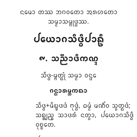
ᨶᨾᩮᩣ ᨲᩔ ᨽᨣᩅᨲᩮᩣ ᩋᩁᩉᨲᩮᩣ
ᩈᨾ᩠ᨾᩣᩈᨾ᩠ᨻᩩᨴ᩠ᨵᩔ.
ᨸᨿᩮᩣᨣᩈᩥᨴ᩠ᨵᩥᨸᩣᩊᩥ
᪑. ᩈᨬ᩠ᨬᩣᨴᩥᨠᨱ᩠ᨯ
ᩈᩥᨴ᩠ᨵ-ᨾ᩠ᨻᨲ᩠ᨳᩩᩴ ᩈᨾ᩠ᨾᩣ ᩅᨶ᩠ᨴᩮ
ᨣᨶ᩠ᨳᩣᩁᨾ᩠ᨽᨠᨳᩣ
ᩈᩥᨴ᩠ᨵ+ᨾᩥᨭ᩠ᨮᨴᨴᩴ
ᨻᩩᨴ᩠ᨵᩴ, ᨵᨾ᩠ᨾᩴ ᨾᨱᩥᩴᩅ ᩈ᩠ᩅᨲ᩠ᨳᨴᩴ;
ᩈᨦ᩠ᨥᨬ᩠ᨧ ᩈᩣᨴᩁᩴ ᨶᨲ᩠ᩅᩣ, ᨸᨿᩮᩣᨣᩈᩥᨴ᩠ᨵᩥ
ᩅᩩᨧ᩠ᨧᨲᩮ.