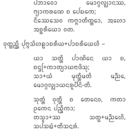
ᨸᨽᩣᩅᩮᩣ ᨾᩮᩣᨣ᩠ᨣᩃ᩠ᩃᩣᨶᩔ,
ᨻ᩠ᨿᩣᨠᩁᨱᩮ ᨧ ᨸᩮᨭᨠᩮ;
ᨶᩥᩔᩮᩈᩮᩅ ᨠᨻ᩠ᨻᩣᨲᩥᨲ᩠ᨲᩮᩣ, ᩋᩉᩮᩣ
ᩋᨧ᩠ᨨᩁᩥᨿᩮᩣ ᩅᨲ.
ᩅᩩᨲ᩠ᨲᨬ᩠ᩉᩥ ᨸᩩᨻ᩠ᨻᩈᩦᩉᩊᩣᨧᩁᩥᨿ+ᨸᩣᨧᩁᩥᨿᩮᩉᩥ –
ᨿᩣ ᩈᨲ᩠ᨲᩥ ᨸᩣᨱᩥᨶᩮ ᨿᩣ ᨧ,
ᨧᨶ᩠ᨴᩕ+ᨠᩣᨲ᩠ᨿᩣᨿᨶᩣᨴᩥᩈᩩ;
ᩈᩣ+ᨿᩴ ᨾᩩᨲ᩠ᨲᩥᨾᨲᩦ ᨾᨬ᩠ᨬᩮ,
ᨾᩮᩣᨣ᩠ᨣᩃ᩠ᩃᩣᨿᨶᩁᩪᨸᩥᨶᩦ-ᨲᩥ.
ᩈᩩᨲ᩠ᨲᩴ ᩅᩩᨲ᩠ᨲᩥ ᨧ ᨲᩮᨶᩮᩅ, ᨠᨲᩣ
ᩑᨠᩮᨶ ᨸᨬ᩠ᨧᩥᨠᩣ;
ᨲᩈ᩠ᨾᩣ+ᩔ ᩈᨲ᩠ᨳ+ᨾᨬ᩠ᨬᩮᩉᩥ,
ᩈᩩᨸᩈᨭ᩠ᨮᩴ+ᨲᩥᩈᩩᨶ᩠ᨴᩁᩴ.