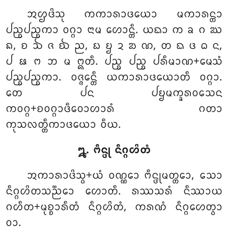
ᩋᩌᨴᩦᩈᩩ ᨠᨠᩣᩁᩣᨴᨿᩮᩣ ᨾᨠᩣᩁᨶ᩠ᨲᩣ
ᨸᨬ᩠ᨧᨸᨬ᩠ᨧᨠᩣ ᩅᨣ᩠ᨣᩣ ᨶᩣᨾ ᩉᩮᩣᨶ᩠ᨲᩥ. ᨿᨳᩣ ᨠ ᨡ ᨣ ᨥ
ᨦ, ᨧ ᨨ ᨩ ᨫ ᨬ, ᨭ ᨮ ᨯ ᨰ ᨱ, ᨲ ᨳ ᨴ ᨵ ᨶ,
ᨸ ᨹ ᨻ ᨽ ᨾ ᩍᨲᩥ. ᨸᨬ᩠ᨧ ᨸᨬ᩠ᨧ ᨸᩁᩥᨾᩣᨱ+ᨾᩮᩈᩴ
ᨸᨬ᩠ᨧᨸᨬ᩠ᨧᨠᩣ. ᩅᨩ᩠ᨩᩮᨶ᩠ᨲᩥ ᨿᨠᩣᩁᩣᨴᨿᩮᩣᨲᩥ ᩅᨣ᩠ᨣᩣ.
ᨲᩮ ᨸᨶ ᨸᨮᨾᨠ᩠ᨡᩁᩅᩈᩮᨶ
ᨠᩅᨣ᩠ᨣ+ᨧᩅᨣ᩠ᨣᩣᨴᩥᩅᩮᩣᩉᩣᩁᩴ ᨣᨲᩣ
ᨠᩩᩈᩃᨲ᩠ᨲᩥᨠᩣᨴᨿᩮᩣ ᩅᩥᨿ.
᪘. ᨻᩥᨶ᩠ᨴᩩ ᨶᩥᨣ᩠ᨣᩉᩦᨲᩴ
ᩋᨠᩣᩁᩣᨴᩦᩈ᩠ᩅ+ᨿᩴ ᩅᨱ᩠ᨱᩮᩣ ᨻᩥᨶ᩠ᨴᩩᨾᨲ᩠ᨲᩮᩣ, ᩈᩮᩣ
ᨶᩥᨣ᩠ᨣᩉᩦᨲᩈᨬ᩠ᨬᩮᩣ ᩉᩮᩣᨲᩥ. ᩁᩔᩈᩁᩴ ᨶᩥᩔᩣᨿ
ᨣᩉᩥᨲ+ᨾᩩᨧ᩠ᨧᩣᩁᩥᨲᩴ ᨶᩥᨣ᩠ᨣᩉᩦᨲᩴ, ᨠᩁᨱᩴ ᨶᩥᨣ᩠ᨣᩉᩮᨲ᩠ᩅᩣ
ᩅᩣ.