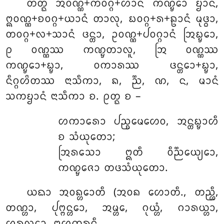
ᨲᨲ᩠ᨳ ᩋᩅᨱ᩠ᨱ+ᨠᩅᨣ᩠ᨣ+ᩉᩣᨶᩴ ᨠᨱ᩠ᨮᩮᩣ ᨮᩣᨶᩴ,
ᩍᩅᨱ᩠ᨱ+ᨧᩅᨣ᩠ᨣ+ᨿᩣᨶᩴ ᨲᩣᩃᩩ, ᨭᩅᨣ᩠ᨣ+ᩁ+ᩊᩣᨶᩴ ᨾᩩᨴ᩠ᨵᩣ,
ᨲᩅᨣ᩠ᨣ+ᩃ+ᩈᩣᨶᩴ ᨴᨶ᩠ᨲᩣ, ᩏᩅᨱ᩠ᨱ+ᨸᩅᨣ᩠ᨣᩣᨶᩴ ᩒᨭ᩠ᨮᩮᩣ,
ᩑ ᩅᨱ᩠ᨱᩔ ᨠᨱ᩠ᨮᨲᩣᩃᩪ, ᩒ ᩅᨱ᩠ᨱᩔ
ᨠᨱ᩠ᨮᩮᩣ+ᨭ᩠ᨮᩣ, ᩅᨠᩣᩁᩔ ᨴᨶ᩠ᨲᩮᩣ+ᨭ᩠ᨮᩣ,
ᨶᩥᨣ᩠ᨣᩉᩦᨲᩔ ᨶᩣᩈᩥᨠᩣ, ᨦ, ᨬ᩠ᨬ, ᨱ, ᨶ, ᨾᩣᨶᩴ
ᩈᨠᨮᩣᨶᩴ ᨶᩣᩈᩥᨠᩣ ᨧ. ᩑᨲ᩠ᨳ ᨧ –
ᩉᨠᩣᩁᩮᩣ ᨸᨬ᩠ᨧᨾᩮᩉᩮᩅ, ᩋᨶ᩠ᨲᨭ᩠ᨮᩣᩉᩥ
ᨧ ᩈᩴᨿᩩᨲᩮᩣ;
ᩒᩁᩈᩮᩣ ᩍᨲᩥ ᩅᩥᨬ᩠ᨬᩮᨿ᩠ᨿᩮᩣ,
ᨠᨱ᩠ᨮᨩᩮᩣ ᨲᨴᩈᩴᨿᩩᨲᩮᩣ.
ᨿᨳᩣ ᩋᩅᨦ᩠ᩉᩮᩣᨲᩥ (ᩋᩅᨦ ᩉᩮᩣᨲᩥ., ᨲᨬ᩠ᩉᩥ,
ᨲᨱ᩠ᩉᩣ, ᨸᩩᨻ᩠ᨻᨶ᩠ᩉᩮᩣ, ᩋᨾ᩠ᩉᩮ, ᨣᩩᨿ᩠ᩉᩴ, ᨣᩣᩁᨿ᩠ᩉᩣ,
ᩌᩁᩩᩃ᩠ᩉᩮᩣ, ᨻᩉ᩠ᩅᨠ᩠ᨡᩁᨶ᩠ᨲᩥ.