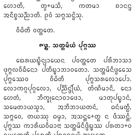
ᩉᩮᩣᨲᩥ, ᨲ᩠ᩅ+ᨾᩈᩥ, ᨠᨲᨾᩣ ᨧᩣᨶᨶ᩠ᨴ
ᩋᨶᩥᨧ᩠ᨧᩈᨬ᩠ᨬᩣᨲᩥ. ᩑᩅᩴ ᩈᨻ᩠ᨻᩈᨶ᩠ᨵᩦᩈᩩ.
ᩅᩥᨵᩦᨲᩥ ᩅᨲ᩠ᨲᨲᩮ.
᪑᪔. ᩈᨲ᩠ᨲᨾᩥᨿᩴ ᨸᩩᨻ᩠ᨻᩔ
ᨳᩮᩁᨿᨭ᩠ᨮᩥᨶ᩠ᨿᩣᨿᩮᨶ ᨸᩅᨲ᩠ᨲᨲᩮ ᨸᩁᩥᨽᩣᩈᩣ
ᨴᩩᨻ᩠ᨻᩃᩅᩥᨵᩥᨶᩮᩣ ᨸᨲᩥᨭ᩠ᨮᩣᨽᩣᩅᨲᩮᩣ. ᩈᨲ᩠ᨲᨾᩦᨶᩥᨴ᩠ᨴᩮᩈᩮ
ᨸᩩᨻ᩠ᨻᩔᩮᩅ ᩅᩥᨵᩦᨲᩥ ᨸᩩᨻ᩠ᨻᩈᩁᩃᩮᩣᨸᩮᩣ.
ᩃᩮᩣᨠᨣ᩠ᨣᨸᩩᨣ᩠ᨣᩃᩮᩣ, ᨸᨬ᩠ᨬᩥᨶ᩠ᨴᩕᩥᨿᩴ, ᨲᩦᨱᩥᨾᩣᨶᩥ, ᨶᩮᩣ
ᩉᩮᨲᩴ, ᨽᩥᨠ᩠ᨡᩩᨶᩮᩣᩅᩣᨴᩮᩣ, ᨾᩣᨲᩩᨸᨭ᩠ᨮᩣᨶᩴ,
ᩈᨾᩮᨲᩣᨿᩈ᩠ᨾᩣ, ᩋᨽᩥᨽᩣᨿᨲᨶᩴ, ᨵᨶᩴᨾᨲ᩠ᨳᩥ,
ᩈᨻ᩠ᨻᩮᩅ, ᨲᨿᩔᩩ ᨵᨾ᩠ᨾᩣ, ᩋᩈᨶ᩠ᨲᩮ+ᨲ᩠ᨳ ᨶ ᨴᩥᩔᨶ᩠ᨲᩥ.
ᨸᩩᨻ᩠ᨻᩔ ᨠᩣᩁᩥᨿᩅᩥᨵᩣᨶᩣ ᩈᨲ᩠ᨲᨾᩦᨶᩥᨴ᩠ᨴᩥᨭ᩠ᨮᩔ ᨸᩁᨲᩣ+ᩅ