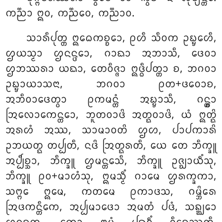
ᨠᨬ᩠ᨬᩣ ᩍᩅ, ᨠᨬ᩠ᨬᩮᩅ, ᨠᨬ᩠ᨬᩣᩅ.
ᩈᩣᩁᩥᨸᩩᨲ᩠ᨲ ᩍᨵᩮᨠᨧ᩠ᨧᩮᩣ, ᩑᩉᩥ ᩈᩥᩅᨠ ᩏᨭ᩠ᨮᩮᩉᩥ,
ᩌᨿᩈ᩠ᨾᩣ ᩌᨶᨶ᩠ᨴᩮᩣ, ᨣᩣᨳᩣ ᩋᨽᩣᩈᩥ, ᨴᩮᩅᩣ
ᩌᨽᩔᩁᩣ ᨿᨳᩣ, ᨲᩮᩅᩥᨩ᩠ᨩᩣ ᩍᨴ᩠ᨵᩥᨸᨲ᩠ᨲᩣ ᨧ, ᨽᨣᩅᩣ
ᩏᨭ᩠ᨮᩣᨿᩣᩈᨶᩣ, ᨽᨣᩅᩣ ᩑᨲ+ᨴᩅᩮᩣᨧ,
ᩋᨽᩥᩅᩣᨴᩮᨲ᩠ᩅᩣ ᩑᨠᨾᨶ᩠ᨲᩴ ᩋᨭ᩠ᨮᩣᩈᩥ, ᨣᨶ᩠ᨲ᩠ᩅᩣ
ᩒᩃᩮᩣᨠᩮᨶ᩠ᨲᩮᩣ, ᨽᩪᨲᩅᩣᨴᩦ ᩋᨲ᩠ᨳᩅᩣᨴᩦ, ᨿᩴ ᩍᨲ᩠ᨳᩦ
ᩋᩁᩉᩴ ᩋᩔ, ᩈᩣᨾᩣᩅᨲᩦ ᩌᩉ, ᨸᩣᨸᨠᩣᩁᩦ
ᩏᨽᨿᨲ᩠ᨳ ᨲᨸ᩠ᨸᨲᩥ, ᨶᨴᩦ ᩒᨲ᩠ᨳᩁᨲᩥ, ᨿᩮ ᨲᩮ ᨽᩥᨠ᩠ᨡᩪ
ᩋᨸ᩠ᨸᩥᨧ᩠ᨨᩣ, ᨽᩥᨠ᩠ᨡᩪ ᩌᨾᨶ᩠ᨲᩮᩈᩥ, ᨽᩥᨠ᩠ᨡᩪ ᩏᨩ᩠ᨫᩣᨿᩥᩴᩈᩩ,
ᨽᩥᨠ᩠ᨡᩪ ᩑᩅ+ᨾᩣᩉᩴᩈᩩ, ᩍᨾᩈ᩠ᨾᩥᩴ ᨣᩣᨾᩮ ᩌᩁᨠ᩠ᨡᨠᩣ,
ᩈᨻ᩠ᨻᩮ ᩍᨾᩮ, ᨠᨲᨾᩮ ᩑᨠᩣᨴᩈ, ᨣᨾ᩠ᨽᩦᩁᩮ
ᩒᨴᨠᨶ᩠ᨲᩥᨠᩮ, ᩋᨸ᩠ᨸᨾᩣᨴᩮᩣ ᩋᨾᨲᩴ ᨸᨴᩴ, ᩈᨦ᩠ᨥᩮᩣ