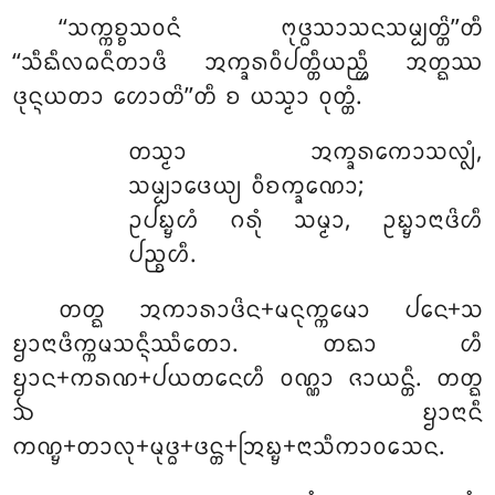
‘‘ᩈᨠ᩠ᨠᨧ᩠ᨧᩈᩅᨶᩴ ᨻᩩᨴ᩠ᨵᩈᩣᩈᨶᩈᨾ᩠ᨸᨲ᩠ᨲᩦ’’ᨲᩥ
‘‘ᩈᩥᨳᩥᩃᨵᨶᩥᨲᩣᨴᩥ ᩋᨠ᩠ᨡᩁᩅᩥᨸᨲ᩠ᨲᩥᨿᨬ᩠ᩉᩥ ᩋᨲ᩠ᨳᩔ
ᨴᩩᨶ᩠ᨶᨿᨲᩣ ᩉᩮᩣᨲᩦ’’ᨲᩥ ᨧ ᨿᩈ᩠ᨾᩣ ᩅᩩᨲ᩠ᨲᩴ.
ᨲᩈ᩠ᨾᩣ
ᩋᨠ᩠ᨡᩁᨠᩮᩣᩈᩃ᩠ᩃᩴ,
ᩈᨾ᩠ᨸᩣᨴᩮᨿ᩠ᨿ ᩅᩥᨧᨠ᩠ᨡᨱᩮᩣ;
ᩏᨸᨭ᩠ᨮᩉᩴ ᨣᩁᩩᩴ ᩈᨾ᩠ᨾᩣ, ᩏᨭ᩠ᨮᩣᨶᩣᨴᩦᩉᩥ
ᨸᨬ᩠ᨧᩉᩥ.
ᨲᨲ᩠ᨳ ᩋᨠᩣᩁᩣᨴᩦᨶ+ᨾᨶᩩᨠ᩠ᨠᨾᩮᩣ ᨸᨶᩮ+ᩈ
ᨮᩣᨶᩣᨴᩥᨠ᩠ᨠᨾᩈᨶ᩠ᨶᩥᩔᩥᨲᩮᩣ. ᨲᨳᩣ ᩉᩥ
ᨮᩣᨶ+ᨠᩁᨱ+ᨸᨿᨲᨶᩮᩉᩥ ᩅᨱ᩠ᨱᩣ ᨩᩣᨿᨶ᩠ᨲᩥ. ᨲᨲ᩠ᨳ
ᨨ ᨮᩣᨶᩣᨶᩥ
ᨠᨱ᩠ᨮ+ᨲᩣᩃᩩ+ᨾᩩᨴ᩠ᨵ+ᨴᨶ᩠ᨲ+ᩒᨭ᩠ᨮ+ᨶᩣᩈᩥᨠᩣᩅᩈᩮᨶ.