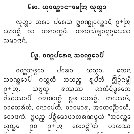
᪒᪙. ᨿᩩᩅᨱ᩠ᨱᩣᨶ+ᨾᩮᩒ ᩃᩩᨲ᩠ᨲᩣ
ᩃᩩᨲ᩠ᨲᩣ ᩈᩁᩣ ᨸᩁᩮᩈᩴ ᩍᩅᨱ᩠ᨱᩩᩅᨱ᩠ᨱᩣᨶᩴ ᩑ+ᩒ
ᩉᩮᩣᨶ᩠ᨲᩥ ᩅᩣ ᨿᨳᩣᨠ᩠ᨠᨾᩴ. ᨿᨳᩣᩈᩴᨡ᩠ᨿᩣᨶᩩᨴ᩠ᨴᩮᩈᩮᩣ
ᩈᨾᩣᨶᩣᨶᩴ.
᪒᪔. ᩅᨱ᩠ᨱᨸᩁᩮᨶ ᩈᩅᨱ᩠ᨱᩮᩣᨸᩥ
ᩅᨱ᩠ᨱᩈᨴ᩠ᨴᩮᩣ ᨸᩁᩮᩣ ᨿᩈ᩠ᨾᩣ, ᨲᩮᨶ
ᩈᩅᨱ᩠ᨱᩮᩣᨸᩥ ᨣᨿ᩠ᩉᨲᩥ ᩈᨿᨬ᩠ᨧ ᩁᩪᨸᩴᨲᩥ ᩎᩐᨶᨾ᩠ᨸᩥ
ᩑ+ᩒ. ᩈᨻ᩠ᨻᨲ᩠ᨳ ᩁᩔᩔ ᨩᩣᨲᩥᨶᩥᨴ᩠ᨴᩮᩈᩮ
ᨴᩦᨥᩔᩣᨸᩥ ᨣᩉᨱᨲ᩠ᨳᩴ ᩍᨴ+ᨾᩣᩁᨴ᩠ᨵᩴ. ᨲᩔᩮᨴᩴ,
ᩅᩣᨲᩮᩁᩥᨲᩴ, ᨶᩮᩣᨸᩮᨲᩥ, ᩅᩣᨾᩮᩣᩁᩩ, ᩋᨲᩮᩅᨬ᩠ᨬᩮᩉᩥ,
ᩅᩮᩣᨴᨠᩴ. ᩍᨴᨬ᩠ᨧ ᨸᨧ᩠ᨨᩥᨾᩮᩣᨴᩣᩉᩁᨱᨴ᩠ᩅᨿᩴ ‘‘ᩋᩅᨱ᩠ᨱᩮ
ᩃᩩᨲ᩠ᨲᩮ ᩑᩅ ᩑ+ᩒ ᩉᩮᩣᨶ᩠ᨲᩦ’’ᨲᩥ ᨣᩣᩉᩔ