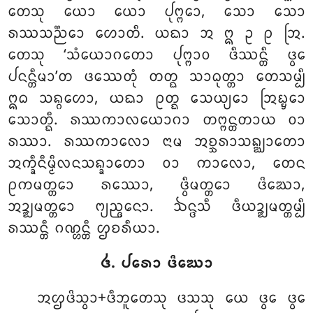
ᨲᩮᩈᩩ ᨿᩮᩣ ᨿᩮᩣ ᨸᩩᨻ᩠ᨻᩮᩣ, ᩈᩮᩣ ᩈᩮᩣ
ᩁᩔᩈᨬ᩠ᨬᩮᩣ ᩉᩮᩣᨲᩥ. ᨿᨳᩣ ᩋ ᩍ ᩏ ᩑ ᩒ.
ᨲᩮᩈᩩ ‘ᩈᩴᨿᩮᩣᨣᨲᩮᩣ ᨸᩩᨻ᩠ᨻᩣᩅ ᨴᩥᩔᨶ᩠ᨲᩥ ᨴ᩠ᩅᩮ
ᨸᨶᨶ᩠ᨲᩥᨾᩣ’ᨲ ᨴᩔᩮᨲᩩᩴ ᨲᨲ᩠ᨳ ᩈᩣᨵᩩᨲ᩠ᨲᩣ ᨲᩮᩈᨾ᩠ᨸᩥ
ᩍᨵ ᩈᨦ᩠ᨣᩉᩮᩣ, ᨿᨳᩣ ᩑᨲ᩠ᨳ ᩈᩮᨿ᩠ᨿᩮᩣ ᩒᨭ᩠ᨮᩮᩣ
ᩈᩮᩣᨲ᩠ᨳᩥ. ᩁᩔᨠᩣᩃᨿᩮᩣᨣᩣ ᨲᨻ᩠ᨻᨶ᩠ᨲᨲᩣᨿ ᩅᩣ
ᩁᩔᩣ. ᩁᩔᨠᩣᩃᩮᩣ ᨶᩣᨾ ᩋᨧ᩠ᨨᩁᩣᩈᨦ᩠ᨥᩣᨲᩮᩣ
ᩋᨠ᩠ᨡᩥᨶᩥᨾ᩠ᨾᩥᩃᨶᩈᨦ᩠ᨡᩣᨲᩮᩣ ᩅᩣ ᨠᩣᩃᩮᩣ, ᨲᩮᨶ
ᩑᨠᨾᨲ᩠ᨲᩮᩣ ᩁᩔᩮᩣ, ᨴ᩠ᩅᩥᨾᨲ᩠ᨲᩮᩣ ᨴᩦᨥᩮᩣ,
ᩋᨯ᩠ᨰᨾᨲ᩠ᨲᩮᩣ ᨻ᩠ᨿᨬ᩠ᨩᨶᩮᩣ. ᨨᨶ᩠ᨴᩈᩥ ᨴᩥᨿᨯ᩠ᨰᨾᨲ᩠ᨲᨾ᩠ᨸᩥ
ᩁᩔᨶ᩠ᨲᩥ ᨣᨱ᩠ᩉᨶ᩠ᨲᩥ ᩌᨧᩁᩥᨿᩣ.
᪕. ᨸᩁᩮᩣ ᨴᩦᨥᩮᩣ
ᩋᩌᨴᩦᩈ᩠ᩅᩣ+ᨴᩥᨽᩪᨲᩮᩈᩩ ᨴᩈᩈᩩ ᨿᩮ ᨴ᩠ᩅᩮ ᨴ᩠ᩅᩮ