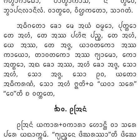
ᨻᩉ᩠ᩅᩣᨻᩣᨵᩮᩣ, ᨸᩣᨲ᩠ᩅᩣᨠᩣᩈᩥ, ᨶ ᨲ᩠ᩅᩮᩅ,
ᨽ᩠ᩅᩣᨸᨶᩃᩣᨶᩥᩃᩴ. ᩅᩣᨲ᩠ᩅᩮᩅ, ᩅᩥᩌᨠᨲᩮᩣ, ᩈᩣᨣᨲᩴ.
ᩋᨵᩥᨣᨲᩮᩣ ᨡᩮᩣ ᨾᩮ ᩋᨿᩴ ᨵᨾ᩠ᨾᩮᩣ, ᨸᩩᨲ᩠ᨲᩮᩣ
ᨲᩮ ᩋᩉᩴ, ᨲᩮ ᩋᩔ ᨸᩉᩦᨶᩣ ᨸᨬ᩠ᨧ, ᨲᩮ ᩋᩉᩴ,
ᨿᩮ ᩋᩔ, ᨲᩮ ᩋᨩ᩠ᨩ, ᨿᩣᩅᨲᨠᩮᩣ ᩋᩔ
ᨠᩣᨿᩮᩣ, ᨲᩣᩅᨲᨠᩮᩣ ᩋᩔ ᨻ᩠ᨿᩣᨾᩮᩣ, ᨠᩮᩣ
ᩋᨲ᩠ᨳᩮᩣ, ᩋᨳ ᨡᩮᩣ ᩋᩔ, ᩋᩉᩴ ᨡᩮᩣ ᩋᨩ᩠ᨩ, ᩈᩮᩣ
ᩋᩉᩴ, ᩈᩮᩣ ᩋᨩ᩠ᨩ, ᩈᩮᩣ ᩑᩅ, ᨿᨲᩮᩣ
ᩋᨵᩥᨠᩁᨱᩴ, ᩈᩮᩣ ᩋᩉᩴ ᩍᨲᩦ+ᨵ ‘‘ᨿᩅᩣ ᩈᩁᩮ’’
‘‘ᩅᩮ’’ᨲᩥ ᨧ ᩅᨲ᩠ᨲᨲᩮ,
᪓᪐. ᩑᩒᨶᩴ
ᩑᩒᨶᩴ
ᨿᨠᩣᩁ+ᩅᨠᩣᩁᩣ ᩉᩮᩣᨶ᩠ᨲᩥ ᩅᩣ ᩈᩁᩮ
ᨸᩁᩮ ᨿᨳᩣᨠ᩠ᨠᨾᩴ. ‘‘ᨻ᩠ᨿᨬ᩠ᨩᨶᩮ ᨴᩦᨥᩁᩔᩣ’’ᨲᩥ ᨴᩦᨥᩮ