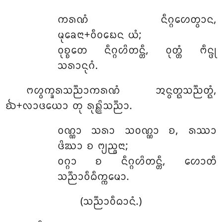
ᨠᩁᨱᩴ ᨶᩥᨣ᩠ᨣᩉᩮᨲ᩠ᩅᩣᨶ,
ᨾᩩᨡᩮᨶᩣ+ᩅᩥᩅᨭᩮᨶ ᨿᩴ;
ᩅᩩᨧ᩠ᨧᨲᩮ ᨶᩥᨣ᩠ᨣᩉᩦᨲᨶ᩠ᨲᩥ, ᩅᩩᨲ᩠ᨲᩴ ᨻᩥᨶ᩠ᨴᩩ
ᩈᩁᩣᨶᩩᨣᩴ.
ᨻᩉ᩠ᩅᨠ᩠ᨡᩁᩈᨬ᩠ᨬᩣᨠᩁᨱᩴ ᩋᨶ᩠ᩅᨲ᩠ᨳᩈᨬ᩠ᨬᨲ᩠ᨳᩴ,
ᨫ+ᩃᩣᨴᨿᩮᩣ ᨲᩩ ᩁᩩᩊ᩠ᩉᩦᩈᨬ᩠ᨬᩣ.
ᩅᨱ᩠ᨱᩣ ᩈᩁᩣ ᩈᩅᨱ᩠ᨱᩣ ᨧ, ᩁᩔᩣ
ᨴᩦᨥᩣ ᨧ ᨻ᩠ᨿᨬ᩠ᨩᨶᩣ;
ᩅᨣ᩠ᨣᩣ ᨧ ᨶᩥᨣ᩠ᨣᩉᩦᨲᨶ᩠ᨲᩥ, ᩉᩮᩣᨲᩥ
ᩈᨬ᩠ᨬᩣᩅᩥᨵᩥᨠ᩠ᨠᨾᩮᩣ.
(ᩈᨬ᩠ᨬᩣᩅᩥᨵᩣᨶᩴ.)