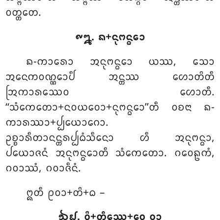
ᩅᨲ᩠ᨲᨲᩮ.
᪑᪘. ᨦ+ᨶᩩᨻᨶ᩠ᨵᩮᩣ
ᨦ-ᨠᩣᩁᩮᩣ ᩋᨶᩩᨻᨶ᩠ᨵᩮᩣ ᨿᩔ, ᩈᩮᩣ
ᩋᨶᩮᨠᩅᨱ᩠ᨱᩮᩣᨸᩥ ᩋᨶ᩠ᨲᩔ ᩉᩮᩣᨲᩦᨲᩥ
ᩒᨠᩣᩁᩔᩮᩅ ᩉᩮᩣᨲᩥ.
‘‘ᩈᩴᨠᩮᨲᩮᩣ+ᨶᩅᨿᩅᩮᩣ+ᨶᩩᨻᨶ᩠ᨵᩮᩣ’’ᨲᩥ ᩅᨧᨶᩣ ᨦ-
ᨠᩣᩁᩔᩣ+ᨸ᩠ᨸᨿᩮᩣᨣᩮᩣ.
ᩏᨧ᩠ᨧᩣᩁᩥᨲᩣᨶᨶ᩠ᨲᩁᨸ᩠ᨸᨵᩴᩈᩥᨶᩮᩣ ᩉᩥ ᩋᨶᩩᨻᨶ᩠ᨵᩣ,
ᨸᨿᩮᩣᨩᨶᩴ ᩋᨶᩩᨻᨶ᩠ᨵᩮᩣᨲᩥ ᩈᩴᨠᩮᨲᩮᩣ. ᨣᩅᩮᩊᨠᩴ,
ᨣᩅᩣᩔᩴ, ᨣᩅᩣᨩᩥᨶᩴ.
ᩍᨲᩥ ᩑᩅᩣ+ᨲᩦ+ᨵ –
᪓᪖. ᩅᩦ+ᨲᩥᩔᩮ+ᩅᩮ ᩅᩣ