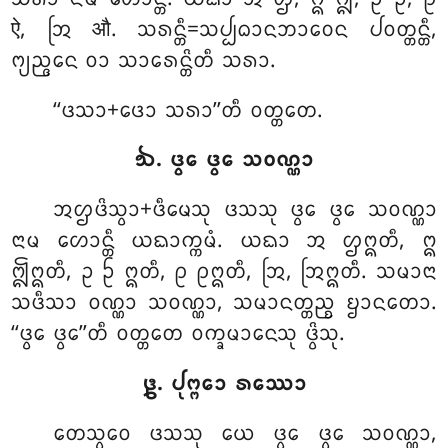
ऐ, ᩒ औ. ᩈᩁᨶ᩠ᨲᩥ=ᩈᨸ᩠ᨸᨵᩣᨶᨽᩣᩅᩮᨶ ᨸᩅᨲ᩠ᨲᨶ᩠ᨲᩥ,
ᨻ᩠ᨿᨬ᩠ᨩᨶᩮ ᩅᩣ ᩈᩣᩁᩮᨶ᩠ᨲᩦᨲᩥ ᩈᩁᩣ.
‘‘ᨴᩈᩣ+ᨴᩮᩣ ᩈᩁᩣ’’ᨲᩥ ᩅᨲ᩠ᨲᨲᩮ.
᪓. ᨴ᩠ᩅᩮ ᨴ᩠ᩅᩮ ᩈᩅᨱ᩠ᨱᩣ
ᩋᩌᨴᩦᩈ᩠ᩅᩣ+ᨴᩥᨾᩮᩈᩩ ᨴᩈᩈᩩ ᨴ᩠ᩅᩮ ᨴ᩠ᩅᩮ ᩈᩅᨱ᩠ᨱᩣ
ᨶᩣᨾ ᩉᩮᩣᨶ᩠ᨲᩥ ᨿᨳᩣᨠ᩠ᨠᨾᩴ. ᨿᨳᩣ ᩋ ᩌᩍᨲᩥ, ᩍ
ᩎᩍᨲᩥ, ᩏ ᩐ ᩍᨲᩥ, ᩑ ᩑᩍᨲᩥ, ᩒ, ᩒᩍᨲᩥ. ᩈᨾᩣᨶᩣ
ᩈᨴᩥᩈᩣ ᩅᨱ᩠ᨱᩣ ᩈᩅᨱ᩠ᨱᩣ, ᩈᨾᩣᨶᨲ᩠ᨲᨬ᩠ᨧ ᨮᩣᨶᨲᩮᩣ.
‘‘ᨴ᩠ᩅᩮ ᨴ᩠ᩅᩮ’’ᨲᩥ ᩅᨲ᩠ᨲᨲᩮ ᩅᨠ᩠ᨡᨾᩣᨶᩮᩈᩩ ᨴ᩠ᩅᩦᩈᩩ.
᪔. ᨸᩩᨻ᩠ᨻᩮᩣ ᩁᩔᩮᩣ
ᨲᩮᩈ᩠ᩅᩮᩅ ᨴᩈᩈᩩ ᨿᩮ ᨴ᩠ᩅᩮ ᨴ᩠ᩅᩮ ᩈᩅᨱ᩠ᨱᩣ,