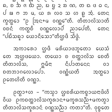
ᨦ, ᨧ ᨨ ᨩ ᨫ ᨬ, ᨭ ᨮ ᨯ ᨰ ᨱ, ᨲ ᨳ ᨴ ᨵ ᨶ,
ᨸ ᨹ ᨻ ᨽ ᨾ, ᨿ ᩁ ᩃᩅ ᩈ ᩉ ᩊ ᩋᩴ. ᨲᩮᨶ
ᨠ᩠ᩅᨲ᩠ᨳᩮᩣ ‘‘ᩑ ᩒᨶ+ᨾ ᩅᨱ᩠ᨱᩮ’’ᨲᩥ. ᨲᩥᨲᩣᩃᩦᩈᩣᨲᩥ
ᩅᨧᨶᩴ ᨠᨲ᩠ᨳᨧᩥ ᩅᨱ᩠ᨱᩃᩮᩣᨸᩴ ᨬᩣᨸᩮᨲᩥ, ᨲᩮᨶ
‘‘ᨸᨭᩥᩈᨦ᩠ᨡᩣ ᨿᩮᩣᨶᩥᩈᩮᩣ’’ᨲᩥᩌᨴᩥ ᩈᩥᨴ᩠ᨵᩴ.
ᩋᨠᩣᩁᩮᩣ ᩌᨴᩥ ᨾᩁᩥᨿᩣᨴᨽᩪᨲᩮᩣ ᨿᩮᩈᩴ
ᨲᩮ ᩋᩌᨴᨿᩮᩣ. ᨲᨿᩮᩣ ᨧ ᨧᨲ᩠ᨲᩣᩃᩦᩈ ᨧᩮᨲᩥ
ᨲᩥᨲᩣᩃᩦᩈ, ᩍᨾᩥᨶᩣ ᨶᩥᨸᩣᨲᨶᩮᨶ ᩅᩣ
ᨧᨲᨽᩣᨣᩃᩮᩣᨸᩮᩣ. ᩅᨱ᩠ᨱᩦᨿᨲᩥ ᩋᨲ᩠ᨳᩮᩣ
ᩑᨲᩮᩉᩦᨲᩥ ᩅᨱ᩠ᨱᩣ.
ᩑᨲ᩠ᨳᩣ+ᩉ – ‘‘ᨠᩈ᩠ᨾᩣ ᩌᨧᩁᩥᨿᨠᨧ᩠ᨧᩣᨿᨶᩣᨴᩦᩉᩥ
ᩅᩥᨿ ᩑᨠᨧᨲ᩠ᨲᩣᩃᩦᩈᨠ᩠ᨡᩁᩣᨶ+ᨾᨠ᩠ᨡᩁᩈᨬ᩠ᨬ+ᨾᨠᨲ᩠ᩅᩣ
ᨲᩥᨲᩣᩃᩦᩈᨠ᩠ᨡᩁᩣᨶᩴ ᩅᨱ᩠ᨱᩈᨬ᩠ᨬᩣ ᨠᨲᩣ’’ᨲᩥ. ᩅᩩᨧ᩠ᨧᨲᩮ