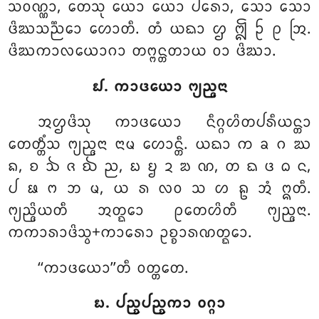
ᩈᩅᨱ᩠ᨱᩣ, ᨲᩮᩈᩩ ᨿᩮᩣ ᨿᩮᩣ ᨸᩁᩮᩣ, ᩈᩮᩣ ᩈᩮᩣ
ᨴᩦᨥᩈᨬ᩠ᨬᩮᩣ ᩉᩮᩣᨲᩥ. ᨲᩴ ᨿᨳᩣ ᩌ ᩎ ᩐ ᩑ ᩒ.
ᨴᩦᨥᨠᩣᩃᨿᩮᩣᨣᩣ ᨲᨻ᩠ᨻᨶ᩠ᨲᨲᩣᨿ ᩅᩣ ᨴᩦᨥᩣ.
᪖. ᨠᩣᨴᨿᩮᩣ ᨻ᩠ᨿᨬ᩠ᨩᨶᩣ
ᩋᩌᨴᩦᩈᩩ ᨠᩣᨴᨿᩮᩣ ᨶᩥᨣ᩠ᨣᩉᩦᨲᨸᩁᩥᨿᨶ᩠ᨲᩣ
ᨲᩮᨲ᩠ᨲᩥᩴᩈ ᨻ᩠ᨿᨬ᩠ᨩᨶᩣ ᨶᩣᨾ ᩉᩮᩣᨶ᩠ᨲᩥ. ᨿᨳᩣ ᨠ ᨡ ᨣ ᨥ
ᨦ, ᨧ ᨨ ᨩ ᨫ ᨬ, ᨭ ᨮ ᨯ ᨰ ᨱ, ᨲ ᨳ ᨴ ᨵ ᨶ,
ᨸ ᨹ ᨻ ᨽ ᨾ, ᨿ ᩁ ᩃᩅ ᩈ ᩉ ᩊ ᩋᩴ ᩍᨲᩥ.
ᨻ᩠ᨿᨬ᩠ᨩᩦᨿᨲᩥ ᩋᨲ᩠ᨳᩮᩣ ᩑᨲᩮᩉᩦᨲᩥ ᨻ᩠ᨿᨬ᩠ᨩᨶᩣ.
ᨠᨠᩣᩁᩣᨴᩦᩈ᩠ᩅ+ᨠᩣᩁᩮᩣ ᩏᨧ᩠ᨧᩣᩁᨱᨲ᩠ᨳᩮᩣ.
‘‘ᨠᩣᨴᨿᩮᩣ’’ᨲᩥ ᩅᨲ᩠ᨲᨲᩮ.
᪗. ᨸᨬ᩠ᨧᨸᨬ᩠ᨧᨠᩣ ᩅᨣ᩠ᨣᩣ