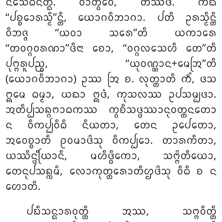
ᨶᩥᩈᩮᨵᨶᨲ᩠ᨳᩴ. ᩅᩣᨲ᩠ᩅᩮᩅ, ᨲᩔᩥᨴᩴ. ᨠᨳᩴ
‘‘ᨸᨧ᩠ᨧᩮᩣᩁᩈ᩠ᨾᩥ’’ᨶ᩠ᨲᩥ, ᨿᩮᩣᨣᩅᩥᨽᩣᨣᩣ. ᨸᨲᩥ ᩏᩁᩈ᩠ᨾᩥᨶ᩠ᨲᩥ
ᩅᩥᨽᨩ᩠ᨩ ‘‘ᨿᩅᩣ ᩈᩁᩮ’’ᨲᩥ ᨿᨠᩣᩁᩮ
‘‘ᨲᩅᨣ᩠ᨣᩅᩁᨱᩣ’’ᨴᩥᨶᩣ ᨧᩮᩣ, ‘‘ᩅᨣ᩠ᨣᩃᩈᩮᩉᩥ ᨲᩮ’’ᨲᩥ
ᨸᩩᨻ᩠ᨻᩁᩪᨸᨬ᩠ᨧ, ‘‘ᨿᩩᩅᨱ᩠ᨱᩣᨶ+ᨾᩮᩒ’’ᨲᩥ
(ᨿᩮᩣᨣᩅᩥᨽᩣᨣᩣ) ᩏᩔ ᩒ ᨧ. ᩃᩩᨲ᩠ᨲᩣᨲᩥ ᨠᩥᩴ, ᨴᩈ
ᩍᨾᩮ
ᨵᨾ᩠ᨾᩣ, ᨿᨳᩣ ᩍᨴᩴ, ᨠᩩᩈᩃᩔ ᩏᨸᩈᨾ᩠ᨸᨴᩣ.
ᩋᨲᩥᨸ᩠ᨸᩈᨦ᩠ᨣᨻᩣᨵᨠᩔ ᨠ᩠ᩅᨧᩥᩈᨴ᩠ᨴᩔᩣᨶᩩᩅᨲ᩠ᨲᨶᨲᩮᩣ
ᨶ ᩅᩥᨠᨸ᩠ᨸᩅᩥᨵᩥ ᨶᩥᨿᨲᩣ, ᨲᩮᨶ ᩏᨸᩮᨲᩮᩣ,
ᩋᩅᩮᨧ᩠ᨧᩣᨲᩥ ᩑᩅᨾᩣᨴᩦᩈᩩ ᩅᩥᨠᨸ᩠ᨸᩮᩣ. ᨲᩣᩁᨠᩥᨲᩣ,
ᨿᩔᩥᨶ᩠ᨴᩕᩥᨿᩣᨶᩥ, ᨾᩉᩥᨴ᩠ᨵᩥᨠᩮᩣ, ᩈᨻ᩠ᨻᩦᨲᩥᨿᩮᩣ,
ᨲᩮᨶᩩᨸᩈᨦ᩠ᨠᨾᩥ, ᩃᩮᩣᨠᩩᨲ᩠ᨲᩁᩮᩣᨲᩥᩌᨴᩦᩈᩩ ᩅᩥᨵᩥ ᨧ ᨶ
ᩉᩮᩣᨲᩥ.
ᨸᨭᩥᩈᨶ᩠ᨳᩣᩁᩅᩩᨲ᩠ᨲᩥ ᩋᩔ, ᩈᨻ᩠ᨻᩅᩥᨲ᩠ᨲᩥ