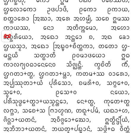
ᩌᨣᨧ᩠ᨨᨲᩩ, ᨠᩮᩣ ᩍᨾᩴ ᨸᨳᩅᩥᩴ ᩅᩥᨧᩮᩔᨲᩥ,
ᩌᩃᩮᩣᨠᩮᩣ ᩏᨴᨸᩣᨴᩥ, ᩑᨠᩮᩣ ᩑᨠᩣᨿ,
ᨧᨲ᩠ᨲᩣᩁᩮᩣ ᩒᨥᩣ, ᩋᩁᩮ ᩋᩉᨾ᩠ᨸᩥ, ᩈᨧᩮ ᩍᨾᩔ
ᨠᩣᨿᩔ, ᨶᩮᩣ ᩋᨲᩥᨠ᩠ᨠᨾᩮᩣ, ᩋᩉᩮᩣ
📜
ᩋᨧ᩠ᨨᩁᩥᨿᩮᩣ, ᩋᨳᩮᩣ ᩋᨶ᩠ᨲᩮᩣ ᨧ, ᩋᨳ ᨡᩮᩣ
ᩌᨿᩈ᩠ᨾᩣ, ᩋᨳᩮᩣ ᩒᨭ᩠ᨮᩅ+ᨧᩥᨲ᩠ᨲᨠᩣ, ᨲᨲᩮᩣ ᩌ-
ᨾᨶ᩠ᨲᨿᩥ
ᩈᨲ᩠ᨳᩣᨲᩥ ᩑᩅᨾᩣᨴᨿᩮᩣ ᩍᨵ
ᨠᩣᩃᨻ᩠ᨿᩅᨵᩣᨶᩮᨶᩮᩅ ᩈᩥᨩ᩠ᨫᨶ᩠ᨲᩥ. ᨠ᩠ᩅᨧᩦᨲᩥ ᨠᩥᩴ,
ᩌᨣᨲᩣ+ᨲ᩠ᨳ, ᩌᨣᨲᩣ+ᨾ᩠ᩉᩣ, ᨠᨲᨾ+ᩔ ᩅᩣᩁᩮᩣ,
ᩋᨸ᩠ᨸᩔᩩᨲᩣ+ᨿᩴ ᨸᩩᩁᩥᩈᩮᩣ, ᨧᨾᩁᩦ+ᩅ, ᩈᨻ᩠ᨻᩮ+ᩅ,
ᩈ᩠ᩅᩮ+ᩅ, ᩑᩈᩮ+ᩅ ᨶᨿᩮᩣ,
ᨸᩁᩥᩈᩩᨴ᩠ᨵᩮ+ᨲ᩠ᨳᩣ+ᨿᩈ᩠ᨾᨶ᩠ᨲᩮᩣ, ᨶᩮ+ᨲ᩠ᨳ, ᨠᩩᨲᩮ+ᨲ᩠ᨳ
ᩃᨻ᩠ᨽᩣ, ᩈᨧᩮ+ᩈ ᨻᩕᩣᩉ᩠ᨾᨱ, ᨲᨳᩪ+ᨸᨾᩴ, ᨿᨳᩣ+ᩉ,
ᨩᩦᩅ᩠ᩉᩣ+ᨿᨲᨶᩴ, ᩋᩅᩥᨩ᩠ᨩᩮᩣ+ᨥᩮᩣ, ᩍᨲ᩠ᨳᩥᨶ᩠ᨴᩕᩥᨿᩴ,
ᩋᨽᩥᨽᩣ+ᨿᨲᨶᩴ, ᨽᨿᨲᩪ+ᨸᨭ᩠ᨮᩣᨶᩴ, ᩈᨴ᩠ᨵᩦ+ᨵ ᩅᩥᨲ᩠ᨲᩴ