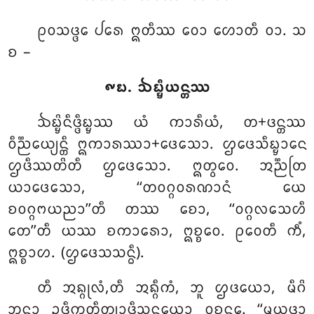
ᩑᩅᩈᨴ᩠ᨴᩮ ᨸᩁᩮ ᩍᨲᩥᩔ ᩅᩮᩣ ᩉᩮᩣᨲᩥ ᩅᩣ. ᩈ
ᨧ –
᪑᪗. ᨨᨭ᩠ᨮᩥᨿᨶ᩠ᨲᩔ
ᨨᨭ᩠ᨮᩦᨶᩥᨴ᩠ᨴᩥᨭ᩠ᨮᩔ
ᨿᩴ ᨠᩣᩁᩥᨿᩴ, ᨲ+ᨴᨶ᩠ᨲᩔ
ᩅᩥᨬ᩠ᨬᩮᨿ᩠ᨿᨶ᩠ᨲᩥ ᩍᨠᩣᩁᩔᩣ+ᨴᩮᩈᩮᩣ. ᩌᨴᩮᩈᩥᨭ᩠ᨮᩣᨶᩮ
ᩌᨴᩥᩔᨲᩦᨲᩥ ᩌᨴᩮᩈᩮᩣ. ᩍᨲ᩠ᩅᩮᩅ. ᩋᨬ᩠ᨬᨲᩕ
ᨿᩣᨴᩮᩈᩮᩣ, ‘‘ᨲᩅᨣ᩠ᨣᩅᩁᨱᩣᨶᩴ ᨿᩮ
ᨧᩅᨣ᩠ᨣᨻᨿᨬᩣ’’ᨲᩥ ᨲᩔ ᨧᩮᩣ, ‘‘ᩅᨣ᩠ᨣᩃᩈᩮᩉᩥ
ᨲᩮ’’ᨲᩥ ᨿᩔ ᨧᨠᩣᩁᩮᩣ, ᩍᨧ᩠ᨧᩮᩅ. ᩑᩅᩮᨲᩥ ᨠᩥᩴ,
ᩍᨧ᩠ᨧᩣᩉ. (ᩌᨴᩮᩈᩈᨶ᩠ᨵᩥ).
ᨲᩥ ᩋᨦ᩠ᨣᩩᩃᩴ,ᨲᩥ ᩋᨦ᩠ᨣᩥᨠᩴ, ᨽᩪ ᩌᨴᨿᩮᩣ, ᨾᩥᨣᩦ
ᨽᨶ᩠ᨲᩣ ᩏᨴᩥᨠ᩠ᨡᨲᩥᨲ᩠ᨿᩣᨴᩥᩈᨶ᩠ᨵᨿᩮᩣ ᩅᩩᨧ᩠ᨧᨶ᩠ᨲᩮ. ‘‘ᨾᨿᨴᩣ