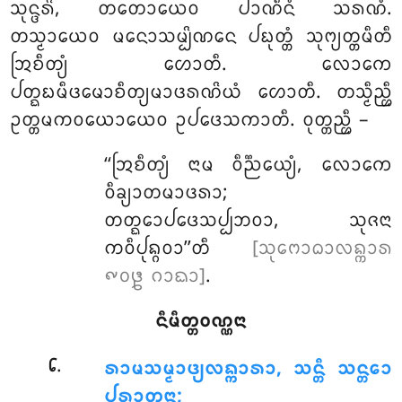
ᩈᩩᨶ᩠ᨴᩁᩦ, ᨲᨲᩮᩣᨿᩮᩅ ᨸᩣᨱᩥᨶᩴ ᩈᩁᨱᩴ.
ᨲᩈ᩠ᨾᩣᨿᩮᩅ ᨾᨶᩮᩣᩈᨾ᩠ᨸᩦᨱᨶᩮ ᨸᨭᩩᨲ᩠ᨲᩴ ᩈᩩᨻ᩠ᨿᨲ᩠ᨲᨾᩥᨲᩥ
ᩒᨧᩥᨲ᩠ᨿᩴ ᩉᩮᩣᨲᩥ. ᩃᩮᩣᨠᩮ
ᨸᨲ᩠ᨳᨭᨾᩥᨴᨾᩮᩣᨧᩥᨲ᩠ᨿᨾᩣᨴᩁᨱᩦᨿᩴ ᩉᩮᩣᨲᩥ. ᨲᩈ᩠ᨾᩥᨬ᩠ᩉᩥ
ᩏᨲ᩠ᨲᨾᨠᩅᨿᩮᩣᨿᩮᩅ ᩏᨸᨴᩮᩈᨠᩣᨲᩥ. ᩅᩩᨲ᩠ᨲᨬ᩠ᩉᩥ –
‘‘ᩒᨧᩥᨲ᩠ᨿᩴ ᨶᩣᨾ ᩅᩥᨬ᩠ᨬᩮᨿ᩠ᨿᩴ, ᩃᩮᩣᨠᩮ
ᩅᩥᨡ᩠ᨿᩣᨲᨾᩣᨴᩁᩣ;
ᨲᨲ᩠ᨳᩮᩣᨸᨴᩮᩈᨸ᩠ᨸᨽᩅᩣ, ᩈᩩᨩᨶᩣ
ᨠᩅᩥᨸᩩᨦ᩠ᨣᩅᩣ’’ᨲᩥ
[ᩈᩩᨻᩮᩣᨵᩣᩃᨦ᩠ᨠᩣᩁ
᪑᪐᪔ ᨣᩣᨳᩣ]
.
ᨶᩥᨾᩥᨲ᩠ᨲᩅᨱ᩠ᨱᨶᩣ
.
ᩁᩣᨾᩈᨾ᩠ᨾᩣᨴ᩠ᨿᩃᨦ᩠ᨠᩣᩁᩣ, ᩈᨶ᩠ᨲᩥ ᩈᨶ᩠ᨲᩮᩣ
᪒
ᨸᩩᩁᩣᨲᨶᩣ;