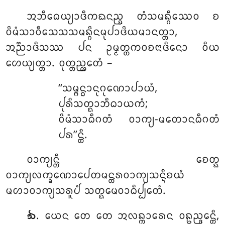
ᩋᨽᩥᨵᩮᨿ᩠ᨿᩣᨴᩥᨠᨳᨶᨬ᩠ᨧ ᨲᩴᩈᨾᨦ᩠ᨣᩥᩔᩮᩅ ᨧ
ᩅᩦᨾᩴᩈᩣᩅᩥᩈᩮᩈᩈᨾᨦ᩠ᨣᩦᨶᨾᩩᨸᩣᨴᩦᨿᨾᩣᨶᨲ᩠ᨲᩣ,
ᩋᨬ᩠ᨬᩣᨴᩥᩈᩔ ᨸᨶ ᩏᨾ᩠ᨾᨲ᩠ᨲᨠᩅᨧᨶᩣᨴᩥᨶᩮᩣ ᩅᩥᨿ
ᩉᩮᨿ᩠ᨿᨲ᩠ᨲᩣ. ᩅᩩᨲ᩠ᨲᨬ᩠ᩉᩮᨲᩴ –
‘‘ᩈᨾ᩠ᨻᨶ᩠ᨵᩣᨶᩩᨣᩩᨱᩮᩣᨸᩣᨿᩴ,
ᨸᩩᩁᩥᩈᨲ᩠ᨳᩣᨽᩥᨵᩣᨿᨠᩴ;
ᩅᩦᨾᩴᩈᩣᨵᩥᨣᨲᩴ ᩅᩣᨠ᩠ᨿ-ᨾᨲᩮᩣᨶᨵᩥᨣᨲᩴ
ᨸᩁ’’ᨶ᩠ᨲᩥ.
ᩅᩣᨠ᩠ᨿᨶ᩠ᨲᩥ ᨧᩮᨲ᩠ᨳ
ᩅᩣᨠ᩠ᨿᩃᨠ᩠ᨡᨱᩮᩣᨸᩮᨲᨾᨶ᩠ᨲᩁᩅᩣᨠ᩠ᨿᩈᨶ᩠ᨶᩥᨧᨿᩴ
ᨾᩉᩣᩅᩣᨠ᩠ᨿᩈᩁᩪᨸᩴ ᩈᨲ᩠ᨳᨾᩮᩅᩣᨵᩥᨸ᩠ᨸᩮᨲᩴ.
. ᨿᩮᨶ ᨲᩮ ᨲᩮ ᩋᩃᨦ᩠ᨠᩣᩁᩮᨶ ᩅᩊᨬ᩠ᨩᩮᨶ᩠ᨲᩥ,
᪓