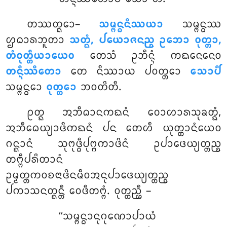
ᨲᩔᨲ᩠ᨳᩮᩣ–
ᩈᨾ᩠ᨻᨶ᩠ᨵᨶᩥᩔᨿᩣ
ᩈᨾ᩠ᨻᨶ᩠ᨵᩔ
ᩌᨵᩣᩁᨽᩪᨲᩣ
ᩈᨲ᩠ᨳᩴ, ᨸᨿᩮᩣᨩᨶᨬ᩠ᨧ ᩏᨽᩮᩣ ᩅᩩᨲ᩠ᨲᩣ,
ᨲᩴᩅᩩᨲ᩠ᨲᩥᨿᩣᨿᩮᩅ
ᨲᩮᩈᩴ ᩏᨽᩥᨶ᩠ᨶᩴ ᨠᨳᨶᩮᨶᩮᩅ
ᨲᨶ᩠ᨶᩥᩔᩥᨲᩮᩣ
ᨲᩮ ᨶᩥᩔᩣᨿ ᨸᩅᨲ᩠ᨲᩮᩣ
ᩈᩮᩣᨸᩥ
ᩈᨾ᩠ᨻᨶ᩠ᨵᩮᩣ
ᩅᩩᨲ᩠ᨲᩮᩣ
ᨽᩅᨲᩦᨲᩥ.
ᩑᨲ᩠ᨳ ᩋᨽᩥᨵᩣᨶᨠᨳᨶᩴ ᩅᩮᩣᩉᩣᩁᩈᩩᨡᨲ᩠ᨳᩴ,
ᩋᨽᩥᨵᩮᨿ᩠ᨿᩣᨴᩥᨠᨳᨶᩴ ᨸᨶ ᨲᩮᩉᩥ ᨿᩩᨲ᩠ᨲᩣᨶᩴᨿᩮᩅ
ᨣᨶ᩠ᨳᩣᨶᩴ ᩈᩩᨻᩩᨴ᩠ᨵᩥᨸᩩᨻ᩠ᨻᨠᩣᨴᩦᨶᩴ ᩏᨸᩣᨴᩮᨿ᩠ᨿᨲ᩠ᨲᨬ᩠ᨧ
ᨲᨻ᩠ᨻᩥᨸᩁᩦᨲᩣᨶᩴ
ᩏᨾ᩠ᨾᨲ᩠ᨲᨠᩅᨧᨶᩣᨴᩦᨶᨾᩥᩅᩋᨶᩩᨸᩣᨴᩮᨿ᩠ᨿᨲ᩠ᨲᨬ᩠ᨧ
ᨸᨠᩣᩈᨶᨲ᩠ᨳᨶ᩠ᨲᩥ ᩅᩮᨴᩥᨲᨻ᩠ᨻᩴ. ᩅᩩᨲ᩠ᨲᨬ᩠ᩉᩥ –
‘‘ᩈᨾ᩠ᨻᨶ᩠ᨵᩣᨶᩩᨣᩩᨱᩮᩣᨸᩣᨿᩴ