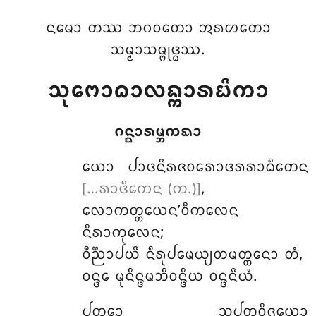
ᨶᨾᩮᩣ ᨲᩔ ᨽᨣᩅᨲᩮᩣ ᩋᩁᩉᨲᩮᩣ
ᩈᨾ᩠ᨾᩣᩈᨾ᩠ᨻᩩᨴ᩠ᨵᩔ.
ᩈᩩᨻᩮᩣᨵᩣᩃᨦ᩠ᨠᩣᩁᨭᩦᨠᩣ
ᨣᨶ᩠ᨳᩣᩁᨾ᩠ᨽᨠᨳᩣ
ᨿᩮᩣ
ᨸᩣᨴᨶᩦᩁᨩᩅᩁᩮᩣᨴᩁᩁᩣᨵᩥᨲᩮᨶ
[…ᩁᩣᨴᩥᨠᩮᨶ (ᨠ.)]
,
ᩃᩮᩣᨠᨲ᩠ᨲᨿᩮᨶ’ᩅᩥᨠᩃᩮᨶ
ᨶᩥᩁᩣᨠᩩᩃᩮᨶ;
ᩅᩥᨬ᩠ᨬᩣᨸᨿᩦ ᨶᩥᩁᩩᨸᨾᩮᨿ᩠ᨿᨲᨾᨲ᩠ᨲᨶᩮᩣ ᨲᩴ,
ᩅᨶ᩠ᨴᩮ ᨾᩩᨶᩥᨶ᩠ᨴᨾᨽᩥᩅᨶ᩠ᨴᩥᨿ ᩅᨶ᩠ᨴᨶᩦᨿᩴ.
ᨸᨲ᩠ᨲᩮᩣ ᩈᨸᨲ᩠ᨲᩅᩥᨩᨿᩮᩣ