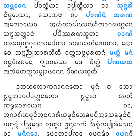
ᩈᨾ᩠ᨽᩅᩮᨶ
ᨸᩅᨲ᩠ᨲᩥᨿᩣ ᩏᨸ᩠ᨸᨲ᩠ᨲᩥᨿᩣ ᩅᩣ
ᩈᩩᨶ᩠ᨴᩁᩦ
ᨶᩥᨴ᩠ᨴᩮᩣᩈᩣ, ᩈᩮᩣᨽᨶᩣ ᩅᩣ
ᨸᩣᨱᩥᨶᩴ ᩈᩁᨱᩴ
ᩋᨲᩮᩣᨿᩮᩅ ᩋᩉᩥᨲᩣᨸᨶᨿᨶᩉᩥᨲᩣᩅᩉᨲ᩠ᨳᩮᨶ
ᩈᨻ᩠ᨻᩈᨲ᩠ᨲᩣᨶᩴ ᨸᨭᩥᩔᩁᨱᨽᩪᨲᩣ
ᩅᩣᨱᩦ
ᨿᨳᩣᩅᩩᨲ᩠ᨲᨣᩩᨱᩮᩣᨸᩮᨲᩣ ᩈᩁᩔᨲᩦᨴᩮᩅᨲᩣ, ᨶᩮᩣ
ᨧᩮ ᩈᨻ᩠ᨻᨬ᩠ᨬᩩᨽᩣᩁᨲᩦᨲᩥ ᩅᩩᨲ᩠ᨲᩈᨴ᩠ᨵᨾ᩠ᨾᩁᨲᨶᩴ
ᨾᨿ᩠ᩉᩴ ᨾᨶᩴ
ᨣᨶ᩠ᨳᩅᩥᩁᨧᨶᩮ ᨻ᩠ᨿᩣᩅᨭᩔ ᨾᩮ ᨧᩥᨲ᩠ᨲᩴ
ᨸᩦᨱᨿᨲᩴ
ᩋᨽᩥᨾᨲᨲ᩠ᨳᩈᨾ᩠ᨸᩣᨴᨶᩮᨶ ᨸᩦᨱᨿᨲᩪᨲᩥ.
ᩏᨽᨿᩃᩮᩣᨠᨩᩣᨶᨶᨲᩮᩣ ᨾᩩᨶᩥ ᨧ ᩈᩮᩣ
ᩍᨶ᩠ᨴᨽᩣᩅᨸᩅᨲ᩠ᨲᨶᨲᩮᩣ ᩍᨶ᩠ᨴᩮᩣ ᨧᩮᨲᩥ
ᨠᨾ᩠ᨾᨵᩣᩁᨿᩮᨶ ᩅᩣ,
ᩋᨣᩣᩁᩥᨿᨾᩩᨶᩥᩋᨶᨣᩣᩁᩥᨿᨾᩩᨶᩥᩈᩮᨡᨾᩩᨶᩥᩋᩈᩮᨡᨾᩩᨶᩦᨶᩴ
ᨧᨲᩩᨶ᩠ᨶᩴ ᨸᨬ᩠ᨧᨾᩮᩣ ᩉᩩᨲ᩠ᩅᩣ ᩍᨶ᩠ᨴᩮᩣᨲᩥ ᨨᨭ᩠ᨮᩦᨲᨸ᩠ᨸᩩᩁᩥᩈᩮᨶ
ᩅᩣ
ᨾᩩᨶᩥᨶ᩠ᨴᩮᩣ
. ᨴᩮᩅᨲᩣᨸᨠ᩠ᨡᩮ ᩅᨴᨶᨾᩥᩅ
ᩅᨴᨶ
ᨶ᩠ᨲᩥ