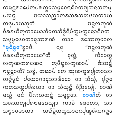
ᨠᨾᨶ᩠ᨲᩁᩣᨸᩮᨲᨸᩁᨠ᩠ᨠᨾᩈᨾ᩠ᨽᩅᩮᨶᩣᨵᩥᨣᨲᨻ᩠ᨿᩈᨶᩈᨲᨾᩩ
ᨸᩃᨻ᩠ᨽ ᨴᨿᩣᩈᨬ᩠ᨩᩣᨲᩁᩈᩁᩈᩉᨴᨿᨲᩣᨿ
ᨲᨴᩩᨸᩣᨿᨽᩪᨲᩴ ᨻᨶ᩠ᨵᩃᨠ᩠ᨡᨱᩴ
ᩅᩥᩁᨧᨿᩥᨲᩩᨠᩣᨾᩮᩣᨽᩥᨾᨲᩈᩥᨴ᩠ᨵᩥᨶᩥᨾᩥᨲ᩠ᨲᨾᨲ᩠ᨲᨶᩮᩣᨵᩥᨣᨲ
ᩈᨴ᩠ᨵᨾ᩠ᨾᨴᩮᩅᨲᩣᨶᩩᩔᩁᨱᩴ ᨲᩣᩅ ᨴᩔᩮᨲᩩᨾᩣᩉ
‘‘ᨾᩩᨶᩥᨶ᩠ᨴᩮ’’
ᨧ᩠ᨧᩣᨴᩥ. ᨶᨶᩩ ‘‘ᨻᨶ᩠ᨵᩃᨠ᩠ᨡᨱᩴ
ᩅᩥᩁᨧᨿᩥᨲᩩᨠᩣᨾᩮᩣ’’ᨲᩥ ᩅᩩᨲ᩠ᨲᩴ, ᨠᩥᨾᩮᨲ᩠ᨳ
ᩃᨠ᩠ᨡᨱᨠᩁᨱᩮᨶ ᩋᨴᩥᨭ᩠ᨮᩃᨠ᩠ᨡᨱᩣᨸᩥ ᨴᩥᩔᨶ᩠ᨲᩥ
ᨻᨶ᩠ᨵᨶ᩠ᨲᩣᨲᩥ? ᩈᨧ᩠ᨧᩴ, ᨲᨳᩣᨸᩥ ᨲᩮ ᨥᩩᨱᨠ᩠ᨡᩁᨸ᩠ᨸᨠᩣᩈᩣ
ᨲᨻ᩠ᨻᩥᨴᩪᨶᩴ ᨸᨿᩮᩣᨣᩣᨶᩩᩈᩣᩁᩥᨶᩮᩣ ᩅᩣ ᩈᩥᨿᩩᩴ, ᨸᩩᨻ᩠ᨻᩮ
ᨠᨲᩈᨲ᩠ᨳᨸᩁᩥᨧᨿᩣ ᩅᩣ ᩈᩥᨿᩩᨶ᩠ᨲᩥ ᩅᩥᨬ᩠ᨬᩮᨿ᩠ᨿᩴ. ᩅᩣᨱᩦ
ᨾᨿ᩠ᩉᩴ ᨾᨶᩴ ᨸᩦᨱᨿᨲᨶ᩠ᨲᩥ ᩈᨾ᩠ᨻᨶ᩠ᨵᩮᩣ.
ᩅᩣᨱᩦ
ᨲᩥ ᩅᩣ
ᩈᩁᩔᨲ᩠ᨿᨸᩁᨶᩣᨾᨵᩮᨿ᩠ᨿᩣ ᨠᩣᨧᩥ ᨴᩮᩅᨲᩣ, ᩈᩣ
ᩈᨻ᩠ᨻᩣᩅᨴᩣᨲᩣ ᨿᨳᩥᨧ᩠ᨨᩥᨲᨲ᩠ᨳᩈᩣᨵᨶᨸᩩᨱ᩠ᨯᩁᩦᨠᨣᨻ᩠ᨽᩮ