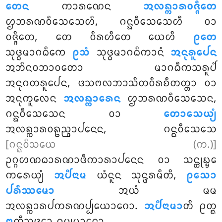
ᨲᩮᨶ
ᨠᩣᩁᨱᩮᨶ
ᩋᩃᨦ᩠ᨠᩣᩁᩅᨩ᩠ᨩᩥᨲᩮ
ᩌᨽᩁᨱᩅᩥᩈᩮᩈᩮᩉᩥ, ᨣᨶ᩠ᨳᩅᩥᩈᩮᩈᩮᩉᩥ ᩅᩣ
ᩅᨩ᩠ᨩᩥᨲᩮ, ᨲᩮ ᩅᩥᩁᩉᩥᨲᩮ ᨿᩮᩉᩥ
ᩑᨲᩮ
ᩈᩩᨴ᩠ᨵᨾᩣᨣᨵᩥᨠᩮ
ᩑᩈᩴ
ᩈᩩᨴ᩠ᨵᨾᩣᨣᨵᩥᨠᩣᨶᩴ
ᩋᨶᩩᩁᩪᨸᩮᨶ
ᩋᨽᩥᨶᩅᨽᩣᩅᨲᩮᩣ ᨾᩣᨣᨵᩥᨠᩈᩁᩪᨸᩴ
ᩋᨶᩩᨣᨲᩁᩪᨸᩮᨶ, ᨴᩈᨻᩃᨽᩣᩈᩥᨲᩅᩥᩁᨧᩥᨲᨲ᩠ᨲᩣ ᩅᩣ
ᩋᨶᩩᨠᩪᩃᩮᨶ
ᩋᩃᨦ᩠ᨠᩣᩁᩮᨶ
ᩌᨽᩁᨱᩅᩥᩈᩮᩈᩮᨶ,
ᨣᨶ᩠ᨳᩅᩥᩈᩮᩈᩮᨶ ᩅᩣ
ᨲᩮᩣᩈᩮᨿ᩠ᨿᩴ
ᩋᩃᨦ᩠ᨠᩣᩁᩅᩊᨬ᩠ᨩᩣᨸᨶᩮᨶ, ᨣᨶ᩠ᨳᩅᩥᩈᩮᩈᩮ
[ᨣᨶ᩠ᨳᩅᩥᩈᨿᩮ (ᨠ.)]
ᩏᨣ᩠ᨣᩉᨱᨵᩣᩁᨱᩣᨴᩥᨠᩣᩁᩣᨸᨶᩮᨶ
ᩅᩣ ᩈᨶ᩠ᨲᩩᨭ᩠ᨮᩮ
ᨠᩁᩮᨿ᩠ᨿᩴ
ᩋᨸᩥᨶᩣᨾ
ᨿᩴᨶᩪᨶ ᩈᩩᨶ᩠ᨴᩁᨾᩥᨲᩥ,
ᩑᩈᩮᩣ
ᨸᩁᩥᩔᨾᩮᩣ
ᩋᨿᩴ ᨾᨾ
ᩋᩃᨦ᩠ᨠᩣᩁᨸᨠᩁᨱᨸ᩠ᨸᨿᩮᩣᨣᩮᩣ.
ᩋᨸᩥᨶᩣᨾᩣ
ᨲᩥ ᩑᨲ᩠ᨳ
ᩍ
ᨲᩥᩈᨴ᩠ᨴᩮᩣ ᨣᨾ᩠ᨿᨾᩣᨶᩮᩣ.