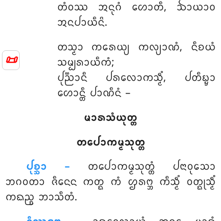
ᨲᩴᩅᩔ ᩋᨶᩩᨣᩴ ᩉᩮᩣᨲᩥ, ᨨᩣᨿᩣᩅ
ᩋᨶᨸᩣᨿᩥᨶᩦ.
ᨲᩈ᩠ᨾᩣ ᨠᩁᩮᨿ᩠ᨿ ᨠᩃ᩠ᨿᩣᨱᩴ, ᨶᩥᨧᨿᩴ
📜
ᩈᨾ᩠ᨸᩁᩣᨿᩥᨠᩴ;
ᨸᩩᨬ᩠ᨬᩣᨶᩥ ᨸᩁᩃᩮᩣᨠᩈ᩠ᨾᩥᩴ, ᨸᨲᩥᨭ᩠ᨮᩣ
ᩉᩮᩣᨶ᩠ᨲᩥ ᨸᩣᨱᩥᨶᩴ –
ᨾᩣᩁᩈᩴᨿᩩᨲ᩠ᨲ
ᨲᨸᩮᩣᨠᨾ᩠ᨾᩈᩩᨲ᩠ᨲ
ᨸᩩᨧ᩠ᨨᩣ –
ᨲᨸᩮᩣᨠᨾ᩠ᨾᩈᩩᨲ᩠ᨲᩴ
ᨸᨶᩣᩅᩩᩈᩮᩣ
ᨽᨣᩅᨲᩣ ᨩᩥᨶᩮᨶ ᨠᨲ᩠ᨳ ᨠᩴ ᩌᩁᨻ᩠ᨽ ᨠᩥᩈ᩠ᨾᩥᩴ ᩅᨲ᩠ᨳᩩᩈ᩠ᨾᩥᩴ
ᨠᨳᨬ᩠ᨧ ᨽᩣᩈᩥᨲᩴ.