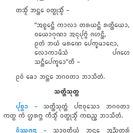
ᨲᩈ᩠ᨾᩥᩴ ᨽᨶ᩠ᨲᩮ ᩅᨲ᩠ᨳᩩᩈ᩠ᨾᩥᩴ –
‘‘ᩋᨧ᩠ᨧᩮᨶ᩠ᨲᩥ ᨠᩣᩃᩣ ᨲᩁᨿᨶ᩠ᨲᩥ ᩁᨲ᩠ᨲᩥᨿᩮᩣ,
ᩅᨿᩮᩣᨣᩩᨱᩣ ᩋᨶᩩᨸᩩᨻ᩠ᨻᩴ ᨩᩉᨶ᩠ᨲᩥ,
ᩑᨲᩴ ᨽᨿᩴ ᨾᩁᨱᩮ ᨸᩮᨠ᩠ᨡᨾᩣᨶᩮᩣ,
ᩃᩮᩣᨠᩣᨾᩥᩈᩴ ᨸᨩᩉᩮ
ᩈᨶ᩠ᨲᩥᨸᩮᨠ᩠ᨡᩮᩣ’’ᨲᩥ –
ᩑᩅᩴ ᨡᩮᩣ ᨽᨶ᩠ᨲᩮ ᨽᨣᩅᨲᩣ ᨽᩣᩈᩥᨲᩴ.
ᩈᨲ᩠ᨲᩥᩈᩩᨲ᩠ᨲ
ᨸᩩᨧ᩠ᨨᩣ –
ᩈᨲ᩠ᨲᩥᩈᩩᨲ᩠ᨲᩴ
ᨸᨶᩣᩅᩩᩈᩮᩣ ᨽᨣᩅᨲᩣ
ᨠᨲ᩠ᨳ ᨠᩴ ᩌᩁᨻ᩠ᨽ ᨠᩥᩈ᩠ᨾᩥᩴ ᩅᨲ᩠ᨳᩩᩈ᩠ᨾᩥᩴ ᨠᨳᨬ᩠ᨧ ᨽᩣᩈᩥᨲᩴ.
ᩅᩥᩔᨩ᩠ᨩᨶᩣ –
ᩈᩣᩅᨲ᩠ᨳᩥᨿᩴ ᨽᨶ᩠ᨲᩮ ᩋᨬ᩠ᨬᨲᩁᩴ