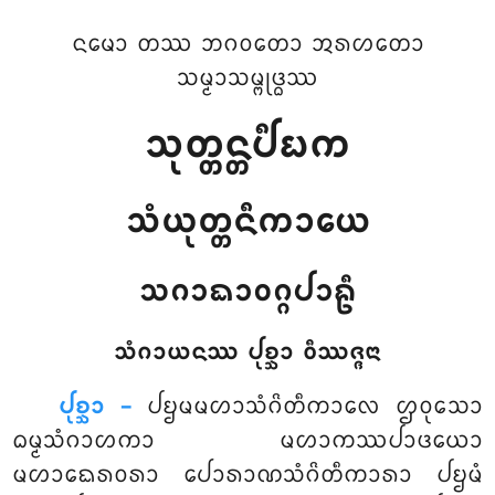
ᨶᨾᩮᩣ ᨲᩔ ᨽᨣᩅᨲᩮᩣ ᩋᩁᩉᨲᩮᩣ
ᩈᨾ᩠ᨾᩣᩈᨾ᩠ᨻᩩᨴ᩠ᨵᩔ
ᩈᩩᨲ᩠ᨲᨶ᩠ᨲᨸᩥᨭᨠ
ᩈᩴᨿᩩᨲ᩠ᨲᨶᩥᨠᩣᨿᩮ
ᩈᨣᩣᨳᩣᩅᨣ᩠ᨣᨸᩣᩊᩥ
ᩈᩴᨣᩣᨿᨶᩔ ᨸᩩᨧ᩠ᨨᩣ ᩅᩥᩔᨩ᩠ᨩᨶᩣ
ᨸᩩᨧ᩠ᨨᩣ –
ᨸᨮᨾᨾᩉᩣᩈᩴᨣᩦᨲᩥᨠᩣᩃᩮ
ᩌᩅᩩᩈᩮᩣ
ᨵᨾ᩠ᨾᩈᩴᨣᩣᩉᨠᩣ ᨾᩉᩣᨠᩔᨸᩣᨴᨿᩮᩣ
ᨾᩉᩣᨳᩮᩁᩅᩁᩣ ᨸᩮᩣᩁᩣᨱᩈᩴᨣᩦᨲᩥᨠᩣᩁᩣ ᨸᨮᨾᩴ