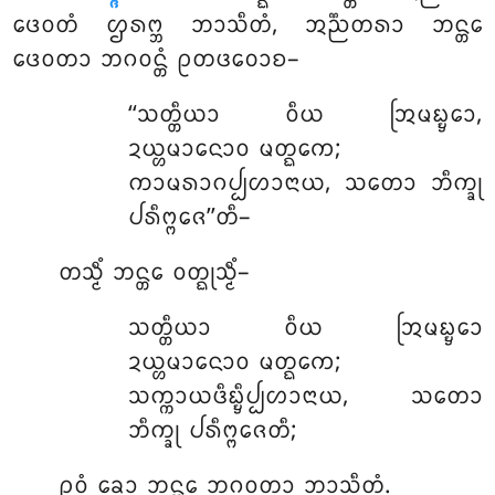
ᨴᩮᩅᨲᩴ ᩌᩁᨻ᩠ᨽ ᨽᩣᩈᩥᨲᩴ, ᩋᨬ᩠ᨬᨲᩁᩣ ᨽᨶ᩠ᨲᩮ
ᨴᩮᩅᨲᩣ ᨽᨣᩅᨶ᩠ᨲᩴ ᩑᨲᨴᩅᩮᩣᨧ–
‘‘ᩈᨲ᩠ᨲᩥᨿᩣ ᩅᩥᨿ ᩒᨾᨭ᩠ᨮᩮᩣ,
ᨯᨿ᩠ᩉᨾᩣᨶᩮᩣᩅ ᨾᨲ᩠ᨳᨠᩮ;
ᨠᩣᨾᩁᩣᨣᨸ᩠ᨸᩉᩣᨶᩣᨿ, ᩈᨲᩮᩣ ᨽᩥᨠ᩠ᨡᩩ
ᨸᩁᩥᨻ᩠ᨻᨩᩮ’’ᨲᩥ–
ᨲᩈ᩠ᨾᩥᩴ ᨽᨶ᩠ᨲᩮ ᩅᨲ᩠ᨳᩩᩈ᩠ᨾᩥᩴ–
ᩈᨲ᩠ᨲᩥᨿᩣ
ᩅᩥᨿ ᩒᨾᨭ᩠ᨮᩮᩣ
ᨯᨿ᩠ᩉᨾᩣᨶᩮᩣᩅ ᨾᨲ᩠ᨳᨠᩮ;
ᩈᨠ᩠ᨠᩣᨿᨴᩥᨭ᩠ᨮᩥᨸ᩠ᨸᩉᩣᨶᩣᨿ, ᩈᨲᩮᩣ
ᨽᩥᨠ᩠ᨡᩩ ᨸᩁᩥᨻ᩠ᨻᨩᩮᨲᩥ;
ᩑᩅᩴ ᨡᩮᩣ ᨽᨶ᩠ᨲᩮ ᨽᨣᩅᨲᩣ ᨽᩣᩈᩥᨲᩴ.