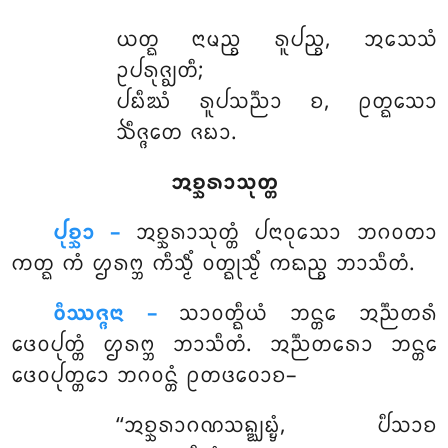
ᨿᨲ᩠ᨳ
ᨶᩣᨾᨬ᩠ᨧ ᩁᩪᨸᨬ᩠ᨧ, ᩋᩈᩮᩈᩴ
ᩏᨸᩁᩩᨩ᩠ᨫᨲᩥ;
ᨸᨭᩥᨥᩴ ᩁᩪᨸᩈᨬ᩠ᨬᩣ ᨧ, ᩑᨲ᩠ᨳᩮᩈᩣ
ᨨᩥᨩ᩠ᨩᨲᩮ ᨩᨭᩣ.
ᩋᨧ᩠ᨨᩁᩣᩈᩩᨲ᩠ᨲ
ᨸᩩᨧ᩠ᨨᩣ –
ᩋᨧ᩠ᨨᩁᩣᩈᩩᨲ᩠ᨲᩴ ᨸᨶᩣᩅᩩᩈᩮᩣ ᨽᨣᩅᨲᩣ
ᨠᨲ᩠ᨳ ᨠᩴ ᩌᩁᨻ᩠ᨽ ᨠᩥᩈ᩠ᨾᩥᩴ ᩅᨲ᩠ᨳᩩᩈ᩠ᨾᩥᩴ ᨠᨳᨬ᩠ᨧ ᨽᩣᩈᩥᨲᩴ.
ᩅᩥᩔᨩ᩠ᨩᨶᩣ –
ᩈᩣᩅᨲ᩠ᨳᩥᨿᩴ ᨽᨶ᩠ᨲᩮ ᩋᨬ᩠ᨬᨲᩁᩴ
ᨴᩮᩅᨸᩩᨲ᩠ᨲᩴ ᩌᩁᨻ᩠ᨽ ᨽᩣᩈᩥᨲᩴ. ᩋᨬ᩠ᨬᨲᩁᩮᩣ ᨽᨶ᩠ᨲᩮ
ᨴᩮᩅᨸᩩᨲ᩠ᨲᩮᩣ ᨽᨣᩅᨶ᩠ᨲᩴ ᩑᨲᨴᩅᩮᩣᨧ–
‘‘ᩋᨧ᩠ᨨᩁᩣᨣᨱᩈᨦ᩠ᨥᨭ᩠ᨮᩴ, ᨸᩥᩈᩣᨧ