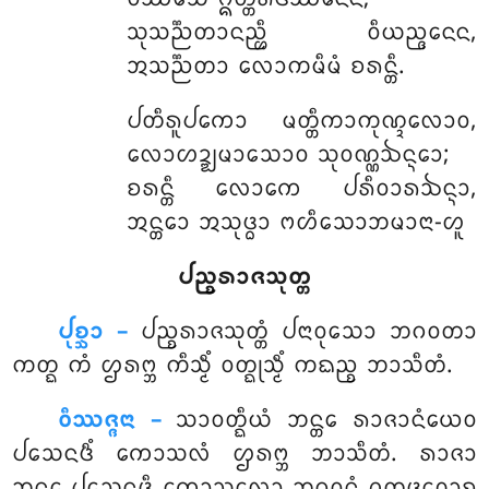
ᩈᩩᩈᨬ᩠ᨬᨲᩣᨶᨬ᩠ᩉᩥ ᩅᩥᨿᨬ᩠ᨩᨶᩮᨶ,
ᩋᩈᨬ᩠ᨬᨲᩣ ᩃᩮᩣᨠᨾᩥᨾᩴ ᨧᩁᨶ᩠ᨲᩥ.
ᨸᨲᩥᩁᩪᨸᨠᩮᩣ ᨾᨲ᩠ᨲᩥᨠᩣᨠᩩᨱ᩠ᨯᩃᩮᩣᩅ,
ᩃᩮᩣᩉᨯ᩠ᨰᨾᩣᩈᩮᩣᩅ ᩈᩩᩅᨱ᩠ᨱᨨᨶ᩠ᨶᩮᩣ;
ᨧᩁᨶ᩠ᨲᩥ ᩃᩮᩣᨠᩮ ᨸᩁᩥᩅᩣᩁᨨᨶ᩠ᨶᩣ,
ᩋᨶ᩠ᨲᩮᩣ ᩋᩈᩩᨴ᩠ᨵᩣ ᨻᩉᩥᩈᩮᩣᨽᨾᩣᨶᩣ-ᩉᩪ
ᨸᨬ᩠ᨧᩁᩣᨩᩈᩩᨲ᩠ᨲ
ᨸᩩᨧ᩠ᨨᩣ –
ᨸᨬ᩠ᨧᩁᩣᨩᩈᩩᨲ᩠ᨲᩴ
ᨸᨶᩣᩅᩩᩈᩮᩣ ᨽᨣᩅᨲᩣ
ᨠᨲ᩠ᨳ ᨠᩴ ᩌᩁᨻ᩠ᨽ ᨠᩥᩈ᩠ᨾᩥᩴ ᩅᨲ᩠ᨳᩩᩈ᩠ᨾᩥᩴ ᨠᨳᨬ᩠ᨧ ᨽᩣᩈᩥᨲᩴ.
ᩅᩥᩔᨩ᩠ᨩᨶᩣ –
ᩈᩣᩅᨲ᩠ᨳᩥᨿᩴ ᨽᨶ᩠ᨲᩮ ᩁᩣᨩᩣᨶᩴᨿᩮᩅ
ᨸᩈᩮᨶᨴᩥᩴ ᨠᩮᩣᩈᩃᩴ ᩌᩁᨻ᩠ᨽ ᨽᩣᩈᩥᨲᩴ. ᩁᩣᨩᩣ
ᨽᨶ᩠ᨲᩮ ᨸᩈᩮᨶᨴᩥ ᨠᩮᩣᩈᩃᩮᩣ ᨽᨣᩅᨶ᩠ᨲᩴ ᩑᨲᨴᩅᩮᩣᨧ