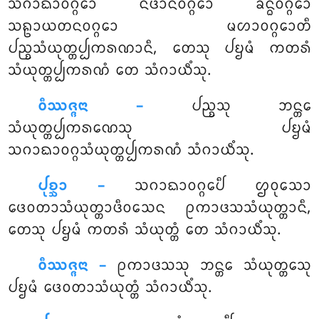
ᩈᨣᩣᨳᩣᩅᨣ᩠ᨣᩮᩣ ᨶᩥᨴᩣᨶᩅᨣ᩠ᨣᩮᩣ ᨡᨶ᩠ᨵᩅᨣ᩠ᨣᩮᩣ
ᩈᩊᩣᨿᨲᨶᩅᨣ᩠ᨣᩮᩣ ᨾᩉᩣᩅᨣ᩠ᨣᩮᩣᨲᩥ
ᨸᨬ᩠ᨧᩈᩴᨿᩩᨲ᩠ᨲᨸ᩠ᨸᨠᩁᨱᩣᨶᩥ, ᨲᩮᩈᩩ ᨸᨮᨾᩴ ᨠᨲᩁᩴ
ᩈᩴᨿᩩᨲ᩠ᨲᨸ᩠ᨸᨠᩁᨱᩴ ᨲᩮ ᩈᩴᨣᩣᨿᩥᩴᩈᩩ.
ᩅᩥᩔᨩ᩠ᨩᨶᩣ –
ᨸᨬ᩠ᨧᩈᩩ ᨽᨶ᩠ᨲᩮ
ᩈᩴᨿᩩᨲ᩠ᨲᨸ᩠ᨸᨠᩁᨱᩮᩈᩩ ᨸᨮᨾᩴ
ᩈᨣᩣᨳᩣᩅᨣ᩠ᨣᩈᩴᨿᩩᨲ᩠ᨲᨸ᩠ᨸᨠᩁᨱᩴ ᩈᩴᨣᩣᨿᩥᩴᩈᩩ.
ᨸᩩᨧ᩠ᨨᩣ –
ᩈᨣᩣᨳᩣᩅᨣ᩠ᨣᩮᨸᩥ
ᩌᩅᩩᩈᩮᩣ
ᨴᩮᩅᨲᩣᩈᩴᨿᩩᨲ᩠ᨲᩣᨴᩥᩅᩈᩮᨶ ᩑᨠᩣᨴᩈᩈᩴᨿᩩᨲ᩠ᨲᩣᨶᩥ,
ᨲᩮᩈᩩ ᨸᨮᨾᩴ ᨠᨲᩁᩴ ᩈᩴᨿᩩᨲ᩠ᨲᩴ ᨲᩮ ᩈᩴᨣᩣᨿᩥᩴᩈᩩ.
ᩅᩥᩔᨩ᩠ᨩᨶᩣ –
ᩑᨠᩣᨴᩈᩈᩩ ᨽᨶ᩠ᨲᩮ ᩈᩴᨿᩩᨲ᩠ᨲᩮᩈᩩ
ᨸᨮᨾᩴ ᨴᩮᩅᨲᩣᩈᩴᨿᩩᨲ᩠ᨲᩴ ᩈᩴᨣᩣᨿᩥᩴᩈᩩ.