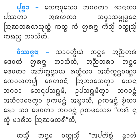
ᨸᩩᨧ᩠ᨨᩣ –
ᨲᩮᨶᩣᩅᩩᩈᩮᩣ ᨽᨣᩅᨲᩣ ᨩᩣᨶᨲᩣ
ᨸᩔᨲᩣ ᩋᩁᩉᨲᩣ ᩈᨾ᩠ᨾᩣᩈᨾ᩠ᨻᩩᨴ᩠ᨵᩮᨶ
ᩒᨥᨲᩁᨱᩈᩩᨲ᩠ᨲᩴ ᨠᨲ᩠ᨳ ᨠᩴ ᩌᩁᨻ᩠ᨽ ᨠᩥᩈ᩠ᨾᩥᩴ ᩅᨲ᩠ᨳᩩᩈ᩠ᨾᩥᩴ
ᨠᨳᨬ᩠ᨧ ᨽᩣᩈᩥᨲᩴ.
ᩅᩥᩔᨩ᩠ᨩᨶᩣ –
ᩈᩣᩅᨲ᩠ᨳᩥᨿᩴ ᨽᨶ᩠ᨲᩮ ᩋᨬ᩠ᨬᨲᩁᩴ
ᨴᩮᩅᨲᩴ ᩌᩁᨻ᩠ᨽ ᨽᩣᩈᩥᨲᩴ, ᩋᨬ᩠ᨬᨲᩁᩣ ᨽᨶ᩠ᨲᩮ
ᨴᩮᩅᨲᩣ ᩋᨽᩥᨠ᩠ᨠᨶ᩠ᨲᩣᨿ ᩁᨲ᩠ᨲᩥᨿᩣ ᩋᨽᩥᨠ᩠ᨠᨶ᩠ᨲᩅᨱ᩠ᨱᩣ
ᨠᩮᩅᩃᨠᨸ᩠ᨸᩴ ᨩᩮᨲᩅᨶᩴ ᩒᨽᩣᩈᩮᨲ᩠ᩅᩣ ᨿᩮᨶ
ᨽᨣᩅᩣ ᨲᩮᨶᩩᨸᩈᨦ᩠ᨠᨾᩥ, ᩏᨸᩈᨦ᩠ᨠᨾᩥᨲ᩠ᩅᩣ ᨽᨣᩅᨶ᩠ᨲᩴ
ᩋᨽᩥᩅᩣᨴᩮᨲ᩠ᩅᩣ ᩑᨠᨾᨶ᩠ᨲᩴ ᩋᨭ᩠ᨮᩣᩈᩥ, ᩑᨠᨾᨶ᩠ᨲᩴ ᨮᩥᨲᩣ
ᨡᩮᩣ ᩈᩣ ᨴᩮᩅᨲᩣ ᨽᨣᩅᨶ᩠ᨲᩴ ᩑᨲᨴᩅᩮᩣᨧ ‘‘ᨠᨳᩴ ᨶᩩ
ᨲ᩠ᩅᩴ ᨾᩣᩁᩥᩈ ᩒᨥᨾᨲᩁᩦ’’ᨲᩥ,
ᨲᩈ᩠ᨾᩥᩴ
ᨽᨶ᩠ᨲᩮ ᩅᨲ᩠ᨳᩩᩈ᩠ᨾᩥᩴ ‘‘ᩋᨸᨲᩥᨭ᩠ᨮᩴ ᨡ᩠ᩅᩣᩉᩴ