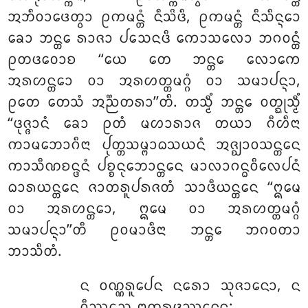
ᩋᨽᩥᩅᩣᨴᩮᨲ᩠ᩅᩣ ᩑᨠᨾᨶ᩠ᨲᩴ ᨶᩥᩈᩦᨴᩥ, ᩑᨠᨾᨶ᩠ᨲᩴ ᨶᩥᩈᩥᨶ᩠ᨶᩮᩣ
ᨡᩮᩣ ᨽᨶ᩠ᨲᩮ ᩁᩣᨩᩣ ᨸᩈᩮᨶᨴᩥ ᨠᩮᩣᩈᩃᩮᩣ ᨽᨣᩅᨶ᩠ᨲᩴ
ᩑᨲᨴᩅᩮᩣᨧ ‘‘ᨿᩮ ᨲᩮ ᨽᨶ᩠ᨲᩮ ᩃᩮᩣᨠᩮ
ᩋᩁᩉᨶ᩠ᨲᩮᩣ ᩅᩣ ᩋᩁᩉᨲ᩠ᨲᨾᨣ᩠ᨣᩴ ᩅᩣ ᩈᨾᩣᨸᨶ᩠ᨶᩣ,
ᩑᨲᩮ ᨲᩮᩈᩴ ᩋᨬ᩠ᨬᨲᩁᩣ’’ᨲᩥ. ᨲᩈ᩠ᨾᩥᩴ ᨽᨶ᩠ᨲᩮ ᩅᨲ᩠ᨳᩩᩈ᩠ᨾᩥᩴ
‘‘ᨴᩩᨩ᩠ᨩᩣᨶᩴ ᨡᩮᩣ ᩑᨲᩴ ᨾᩉᩣᩁᩣᨩ ᨲᨿᩣ ᨣᩥᩉᩥᨶᩣ
ᨠᩣᨾᨽᩮᩣᨣᩥᨶᩣ ᨸᩩᨲ᩠ᨲᩈᨾ᩠ᨻᩣᨵᩈᨿᨶᩴ ᩋᨩ᩠ᨫᩣᩅᩈᨶ᩠ᨲᩮᨶ
ᨠᩣᩈᩥᨱᨧᨶ᩠ᨴᨶᩴ ᨸᨧ᩠ᨧᨶᩩᨽᩮᩣᨶ᩠ᨲᩮᨶ ᨾᩣᩃᩣᨣᨶ᩠ᨵᩅᩥᩃᩮᨸᨶᩴ
ᨵᩣᩁᨿᨶ᩠ᨲᩮᨶ ᨩᩣᨲᩁᩪᨸᩁᨩᨲᩴ ᩈᩣᨴᩥᨿᨶ᩠ᨲᩮᨶ ‘‘ᩍᨾᩮ
ᩅᩣ ᩋᩁᩉᨶ᩠ᨲᩮᩣ, ᩍᨾᩮ ᩅᩣ ᩋᩁᩉᨲ᩠ᨲᨾᨣ᩠ᨣᩴ
ᩈᨾᩣᨸᨶ᩠ᨶᩣ’’ᨲᩥ ᩑᩅᨾᩣᨴᩥᨶᩣ ᨽᨶ᩠ᨲᩮ ᨽᨣᩅᨲᩣ
ᨽᩣᩈᩥᨲᩴ.
ᨶ
ᩅᨱ᩠ᨱᩁᩪᨸᩮᨶ ᨶᩁᩮᩣ ᩈᩩᨩᩣᨶᩮᩣ, ᨶ
ᩅᩥᩔᩈᩮ ᩍᨲ᩠ᨲᩁᨴᩔᨶᩮᨶ;