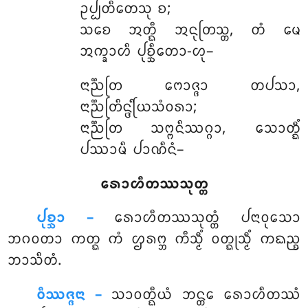
ᩏᨸ᩠ᨸᨲᩥᨲᩮᩈᩩ ᨧ;
ᩈᨧᩮ ᩋᨲ᩠ᨳᩥ ᩋᨶᩩᨲᩕᩈ᩠ᨲ, ᨲᩴ ᨾᩮ
ᩋᨠ᩠ᨡᩣᩉᩥ ᨸᩩᨧ᩠ᨨᩥᨲᩮᩣ-ᩉᩩ–
ᨶᩣᨬ᩠ᨬᨲᩕ
ᨻᩮᩣᨩ᩠ᨩᩣ ᨲᨸᩈᩣ,
ᨶᩣᨬ᩠ᨬᨲᩕᩥᨶ᩠ᨴᩕᩥᨿᩈᩴᩅᩁᩣ;
ᨶᩣᨬ᩠ᨬᨲᩕ ᩈᨻ᩠ᨻᨶᩥᩔᨣ᩠ᨣᩣ, ᩈᩮᩣᨲ᩠ᨳᩥᩴ
ᨸᩔᩣᨾᩥ ᨸᩣᨱᩥᨶᩴ–
ᩁᩮᩣᩉᩥᨲᩔᩈᩩᨲ᩠ᨲ
ᨸᩩᨧ᩠ᨨᩣ –
ᩁᩮᩣᩉᩥᨲᩔᩈᩩᨲ᩠ᨲᩴ
ᨸᨶᩣᩅᩩᩈᩮᩣ
ᨽᨣᩅᨲᩣ ᨠᨲ᩠ᨳ ᨠᩴ ᩌᩁᨻ᩠ᨽ ᨠᩥᩈ᩠ᨾᩥᩴ ᩅᨲ᩠ᨳᩩᩈ᩠ᨾᩥᩴ ᨠᨳᨬ᩠ᨧ
ᨽᩣᩈᩥᨲᩴ.
ᩅᩥᩔᨩ᩠ᨩᨶᩣ –
ᩈᩣᩅᨲ᩠ᨳᩥᨿᩴ ᨽᨶ᩠ᨲᩮ ᩁᩮᩣᩉᩥᨲᩔᩴ