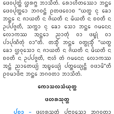
ᨴᩮᩅᨸᩩᨲ᩠ᨲᩴ ᩌᩁᨻ᩠ᨽ ᨽᩣᩈᩥᨲᩴ. ᩁᩮᩣᩉᩥᨲᩔᩮᩣ ᨽᨶ᩠ᨲᩮ
ᨴᩮᩅᨸᩩᨲ᩠ᨲᩮᩣ ᨽᨣᩅᨶ᩠ᨲᩴ ᩑᨲᨴᩅᩮᩣᨧ ‘‘ᨿᨲ᩠ᨳ ᨶᩩ ᨡᩮᩣ
ᨽᨶ᩠ᨲᩮ ᨶ ᨩᩣᨿᨲᩥ ᨶ ᨩᩦᨿᨲᩥ ᨶ ᨾᩦᨿᨲᩥ ᨶ ᨧᩅᨲᩥ ᨶ
ᩏᨸᨸᨩ᩠ᨩᨲᩥ, ᩈᨠ᩠ᨠᩣ ᨶᩩ ᨡᩮᩣ ᩈᩮᩣ ᨽᨶ᩠ᨲᩮ ᨣᨾᨶᩮᨶ
ᩃᩮᩣᨠᩔ ᩋᨶ᩠ᨲᩮᩣ ᨬᩣᨲᩩᩴ ᩅᩣ ᨴᨭ᩠ᨮᩩᩴ ᩅᩣ
ᨸᩣᨸᩩᨱᩥᨲᩩᩴ ᩅᩣ’’ᨲᩥ. ᨲᩈ᩠ᨾᩥᩴ ᨽᨶ᩠ᨲᩮ ᩅᨲ᩠ᨳᩩᩈ᩠ᨾᩥᩴ ‘‘ᨿᨲ᩠ᨳ
ᨡᩮᩣ ᩌᩅᩩᩈᩮᩣ ᨶ ᨩᩣᨿᨲᩥ ᨶ ᨩᩦᨿᨲᩥ ᨶ ᨾᩦᨿᨲᩥ ᨶ
ᨧᩅᨲᩥ ᨶ ᩏᨸᨸᨩ᩠ᨩᨲᩥ, ᨶᩣᩉᩴ ᨲᩴ ᨣᨾᨶᩮᨶ ᩃᩮᩣᨠᩔ
ᩋᨶ᩠ᨲᩴ ᨬᩣᨲᩮᨿ᩠ᨿᩴ ᩋᨭ᩠ᨮᩮᨿ᩠ᨿᩴ ᨸᨲ᩠ᨲᩮᨿ᩠ᨿᨶ᩠ᨲᩥ ᩅᨴᩣᨾᩦ’’ᨲᩥ
ᩑᩅᨾᩣᨴᩥᨶᩣ ᨽᨶ᩠ᨲᩮ ᨽᨣᩅᨲᩣ ᨽᩣᩈᩥᨲᩴ.
ᨠᩮᩣᩈᩃᩈᩴᨿᩩᨲ᩠ᨲ
ᨴᩉᩁᩈᩩᨲ᩠ᨲ
ᨸᩩᨧ᩠ᨨᩣ –
ᨴᩉᩁᩈᩩᨲ᩠ᨲᩴ
ᨸᨶᩣᩅᩩᩈᩮᩣ ᨽᨣᩅᨲᩣ