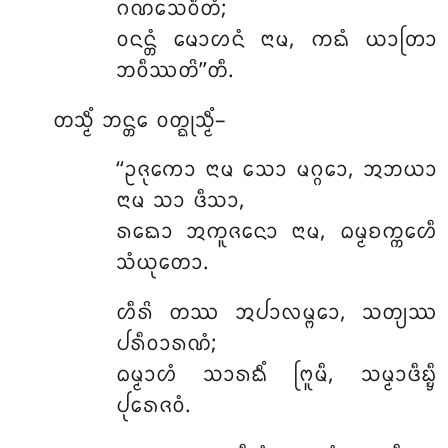
ᨣᨱᩈᩮᩅᩥᨲᩴ;
ᩅᨶᨶ᩠ᨲᩴ ᨾᩮᩣᩉᨶᩴ ᨶᩣᨾ, ᨠᨳᩴ ᨿᩣᨲᩕᩣ
ᨽᩅᩥᩔᨲᩦ’’ᨲᩥ.
ᨲᩈ᩠ᨾᩥᩴ ᨽᨶ᩠ᨲᩮ ᩅᨲ᩠ᨳᩩᩈ᩠ᨾᩥᩴ–
‘‘ᩏᨩᩩᨠᩮᩣ ᨶᩣᨾ ᩈᩮᩣ ᨾᨣ᩠ᨣᩮᩣ, ᩋᨽᨿᩣ
ᨶᩣᨾ ᩈᩣ ᨴᩥᩈᩣ,
ᩁᨳᩮᩣ ᩋᨠᩪᨩᨶᩮᩣ ᨶᩣᨾ, ᨵᨾ᩠ᨾᨧᨠ᩠ᨠᩮᩉᩥ
ᩈᩴᨿᩩᨲᩮᩣ.
ᩉᩥᩁᩦ
ᨲᩔ ᩋᨸᩣᩃᨾ᩠ᨻᩮᩣ, ᩈᨲ᩠ᨿᩔ
ᨸᩁᩥᩅᩣᩁᨱᩴ;
ᨵᨾ᩠ᨾᩣᩉᩴ ᩈᩣᩁᨳᩥᩴ ᨻᩕᩪᨾᩥ, ᩈᨾ᩠ᨾᩣᨴᩥᨭ᩠ᨮᩥ
ᨸᩩᩁᩮᨩᩅᩴ.