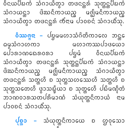
ᩅᩥᨶᨿᨸᩥᨭᨠᩴ ᩈᩴᨣᩣᨿᩥᨲ᩠ᩅᩣ ᨲᨴᨶᨶ᩠ᨲᩁᩴ ᩈᩩᨲ᩠ᨲᨶ᩠ᨲᨸᩥᨭᨠᩴ
ᩈᩴᨣᩣᨿᨶ᩠ᨲᩣ ᨴᩦᨥᨶᩥᨠᩣᨿᨬ᩠ᨧ ᨾᨩ᩠ᨫᩥᨾᨶᩥᨠᩣᨿᨬ᩠ᨧ
ᩈᩴᨣᩣᨿᩥᨲ᩠ᩅᩣ ᨲᨴᨶᨶ᩠ᨲᩁᩴ ᨠᩥᩴᨶᩣᨾ ᨸᩣᩅᨧᨶᩴ ᩈᩴᨣᩣᨿᩥᩴᩈᩩ.
ᩅᩥᩔᨩ᩠ᨩᨶᩣ –
ᨸᨮᨾᨾᩉᩣᩈᩴᨣᩦᨲᩥᨠᩣᩃᩮ ᨽᨶ᩠ᨲᩮ
ᨵᨾ᩠ᨾᩈᩴᨣᩣᩉᨠᩣ ᨾᩉᩣᨠᩔᨸᩣᨴᨿᩮᩣ
ᨸᩮᩣᩁᩣᨱᨳᩮᩁᩅᩁᩣ ᨸᨮᨾᩴ ᩅᩥᨶᨿᨸᩥᨭᨠᩴ
ᩈᩴᨣᩣᨿᩥᨲ᩠ᩅᩣ ᨲᨴᨶᨶ᩠ᨲᩁᩴ ᩈᩩᨲ᩠ᨲᨶ᩠ᨲᨸᩥᨭᨠᩴ ᩈᩴᨣᩣᨿᨶ᩠ᨲᩣ
ᨴᩦᨥᨶᩥᨠᩣᨿᨬ᩠ᨧ ᨾᨩ᩠ᨫᩥᨾᨶᩥᨠᩣᨿᨬ᩠ᨧ ᩈᩴᨣᩣᨿᩥᨲ᩠ᩅᩣ
ᨲᨴᨶᨶ᩠ᨲᩁᩴ ᩈᨲ᩠ᨲᩉᩥ ᨧ ᩈᩩᨲ᩠ᨲᩈᩉᩔᩮᩉᩥ ᩈᨲ᩠ᨲᩉᩥ ᨧ
ᩈᩩᨲ᩠ᨲᩈᨲᩮᩉᩥ ᨴ᩠ᩅᩣᩈᨭ᩠ᨮᩥᨿᩣ ᨧ ᩈᩩᨲ᩠ᨲᩮᩉᩥ ᨸᨭᩥᨾᨱ᩠ᨯᩥᨲᩴ
ᨽᩣᨱᩅᩣᩁᩈᨲᨸᩁᩥᨾᩣᨱᩴ ᩈᩴᨿᩩᨲ᩠ᨲᨶᩥᨠᩣᨿᩴ ᨶᩣᨾ
ᨸᩣᩅᨧᨶᩴ ᩈᩴᨣᩣᨿᩥᩴᩈᩩ.
ᨸᩩᨧ᩠ᨨᩣ –
ᩈᩴᨿᩩᨲ᩠ᨲᨶᩥᨠᩣᨿᩮ
ᨧ ᩌᩅᩩᩈᩮᩣ