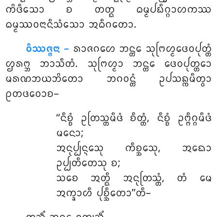
ᨠᩦᨴᩥᩈᩮᩣ ᨧ ᨲᨲ᩠ᨳ ᨵᨾ᩠ᨾᨸᨭᩥᨣ᩠ᨣᩣᩉᨠᩔ
ᨵᨾ᩠ᨾᩔᩅᨶᩣᨶᩥᩈᩴᩈᩮᩣ ᩋᨵᩥᨣᨲᩮᩣ.
ᩅᩥᩔᨩ᩠ᨩᨶᩣ –
ᩁᩣᨩᨣᩉᩮ
ᨽᨶ᩠ᨲᩮ ᩈᩩᨻᩕᩉ᩠ᨾᨴᩮᩅᨸᩩᨲ᩠ᨲᩴ
ᩌᩁᨻ᩠ᨽ ᨽᩣᩈᩥᨲᩴ. ᩈᩩᨻᩕᩉ᩠ᨾᩣ ᨽᨶ᩠ᨲᩮ ᨴᩮᩅᨸᩩᨲ᩠ᨲᩮᩣ
ᨾᩁᨱᨽᨿᨽᩦᨲᩮᩣ ᨽᨣᩅᨶ᩠ᨲᩴ ᩏᨸᩈᨦ᩠ᨠᨾᩥᨲ᩠ᩅᩣ
ᩑᨲᨴᩅᩮᩣᨧ–
‘‘ᨶᩥᨧ᩠ᨧᩴ ᩏᨲᩕᩈ᩠ᨲᨾᩥᨴᩴ ᨧᩥᨲ᩠ᨲᩴ, ᨶᩥᨧ᩠ᨧᩴ ᩏᨻ᩠ᨻᩥᨣ᩠ᨣᨾᩥᨴᩴ
ᨾᨶᩮᩣ;
ᩋᨶᩩᨸ᩠ᨸᨶ᩠ᨶᩮᩈᩩ ᨠᩥᨧ᩠ᨨᩮᩈᩩ, ᩋᨳᩮᩣ
ᩏᨸ᩠ᨸᨲᩥᨲᩮᩈᩩ ᨧ;
ᩈᨧᩮ ᩋᨲ᩠ᨳᩥ ᩋᨶᩩᨲᩕᩈ᩠ᨲᩴ, ᨲᩴ ᨾᩮ
ᩋᨠ᩠ᨡᩣᩉᩥ ᨸᩩᨧ᩠ᨨᩥᨲᩮᩣ’’ᨲᩥ–