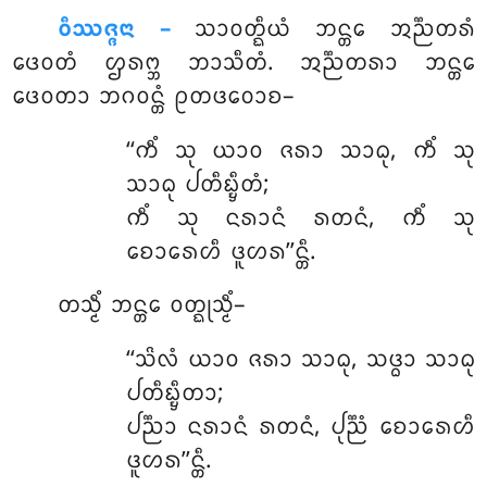
ᩅᩥᩔᨩ᩠ᨩᨶᩣ –
ᩈᩣᩅᨲ᩠ᨳᩥᨿᩴ ᨽᨶ᩠ᨲᩮ ᩋᨬ᩠ᨬᨲᩁᩴ
ᨴᩮᩅᨲᩴ ᩌᩁᨻ᩠ᨽ ᨽᩣᩈᩥᨲᩴ. ᩋᨬ᩠ᨬᨲᩁᩣ ᨽᨶ᩠ᨲᩮ
ᨴᩮᩅᨲᩣ ᨽᨣᩅᨶ᩠ᨲᩴ ᩑᨲᨴᩅᩮᩣᨧ–
‘‘ᨠᩥᩴ ᩈᩩ ᨿᩣᩅ ᨩᩁᩣ ᩈᩣᨵᩩ, ᨠᩥᩴ ᩈᩩ
ᩈᩣᨵᩩ ᨸᨲᩥᨭ᩠ᨮᩥᨲᩴ;
ᨠᩥᩴ ᩈᩩ ᨶᩁᩣᨶᩴ ᩁᨲᨶᩴ, ᨠᩥᩴ ᩈᩩ
ᨧᩮᩣᩁᩮᩉᩥ ᨴᩪᩉᩁ’’ᨶ᩠ᨲᩥ.
ᨲᩈ᩠ᨾᩥᩴ ᨽᨶ᩠ᨲᩮ ᩅᨲ᩠ᨳᩩᩈ᩠ᨾᩥᩴ–
‘‘ᩈᩦᩃᩴ ᨿᩣᩅ ᨩᩁᩣ ᩈᩣᨵᩩ, ᩈᨴ᩠ᨵᩣ ᩈᩣᨵᩩ
ᨸᨲᩥᨭ᩠ᨮᩥᨲᩣ;
ᨸᨬ᩠ᨬᩣ ᨶᩁᩣᨶᩴ ᩁᨲᨶᩴ, ᨸᩩᨬ᩠ᨬᩴ ᨧᩮᩣᩁᩮᩉᩥ
ᨴᩪᩉᩁ’’ᨶ᩠ᨲᩥ.