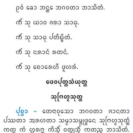
ᩑᩅᩴ ᨡᩮᩣ ᨽᨶ᩠ᨲᩮ ᨽᨣᩅᨲᩣ ᨽᩣᩈᩥᨲᩴ.
ᨠᩥᩴ ᩈᩩ ᨿᩣᩅ ᨩᩁᩣ ᩈᩣᨵᩩ.
ᨠᩥᩴ ᩈᩩ ᩈᩣᨵᩩ ᨸᨲᩥᨭ᩠ᨮᩥᨲᩴ.
ᨠᩥᩴ
ᩈᩩ ᨶᩁᩣᨶᩴ ᩁᨲᨶᩴ.
ᨠᩥᩴ ᩈᩩ ᨧᩮᩣᩁᩮᩉᩥ ᨴᩪᩉᩁᩴ.
ᨴᩮᩅᨸᩩᨲ᩠ᨲᩈᩴᨿᩩᨲ᩠ᨲ
ᩈᩩᨻᩕᩉ᩠ᨾᩈᩩᨲ᩠ᨲ
ᨸᩩᨧ᩠ᨨᩣ –
ᨲᩮᨶᩣᩅᩩᩈᩮᩣ ᨽᨣᩅᨲᩣ ᨩᩣᨶᨲᩣ
ᨸᩔᨲᩣ ᩋᩁᩉᨲᩣ ᩈᨾ᩠ᨾᩣᩈᨾ᩠ᨻᩩᨴ᩠ᨵᩮᨶ ᩈᩩᨻᩕᩉ᩠ᨾᩈᩩᨲ᩠ᨲᩴ
ᨠᨲ᩠ᨳ ᨠᩴ ᩌᩁᨻ᩠ᨽ ᨠᩥᩈ᩠ᨾᩥᩴ ᩅᨲ᩠ᨳᩩᩈ᩠ᨾᩥᩴ ᨠᨲᨬ᩠ᨧ ᨽᩣᩈᩥᨲᩴ.