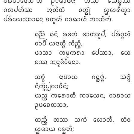
ᨸᨭᩥᨸᩣᨴᩮᩈᩦ’’ᨲᩥ ᩑᩅᨾᩣᨴᩥᨶᩣ ᨲᩔ ᩈᩮᨭ᩠ᨮᩥᩔ
ᨣᩉᨸᨲᩥᩔ ᩋᨲᩦᨲᩴ ᩅᨲ᩠ᨳᩩᩴ ᩌᩉᩁᩥᨲ᩠ᩅᩣ
ᨸᩁᩥᨿᩮᩣᩈᩣᨶᩮ ᨧᨲᩪᩉᩥ ᨣᩣᨳᩣᩉᩥ ᨽᩣᩈᩥᨲᩴ.
ᨵᨬ᩠ᨬᩴ
ᨵᨶᩴ ᩁᨩᨲᩴ ᨩᩣᨲᩁᩪᨸᩴ, ᨸᩁᩥᨣ᩠ᨣᩉᩴ
ᩅᩣᨸᩥ ᨿᨴᨲ᩠ᨳᩥ ᨠᩥᨬ᩠ᨧᩥ,
ᨴᩣᩈᩣ ᨠᨾ᩠ᨾᨠᩁᩣ ᨸᩮᩔᩣ, ᨿᩮ
ᨧᩔ ᩋᨶᩩᨩᩦᩅᩥᨶᩮᩣ.
ᩈᨻ᩠ᨻᩴ ᨶᩣᨴᩣᨿ ᨣᨶ᩠ᨲᨻ᩠ᨻᩴ, ᩈᨻ᩠ᨻᩴ
ᨶᩥᨠ᩠ᨡᩥᨸ᩠ᨸᨣᩣᨾᩥᨶᩴ;
ᨿᨬ᩠ᨧ ᨠᩁᩮᩣᨲᩥ ᨠᩣᨿᩮᨶ, ᩅᩣᨧᩣᨿ
ᩏᨴᨧᩮᨲᩈᩣ.
ᨲᨬ᩠ᩉᩥ ᨲᩔ ᩈᨠᩴ ᩉᩮᩣᨲᩥ, ᨲᩴᩅ
ᩌᨴᩣᨿ ᨣᨧ᩠ᨨᨲᩥ;