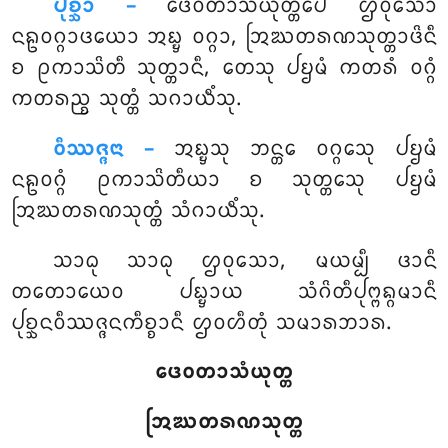
ᨸᩩᨧ᩠ᨨᩣ –
ᨴᩮᩅᨲᩣᩈᩴᨿᩩᨲ᩠ᨲᩮᨸᩥ ᩌᩅᩩᩈᩮᩣ
ᨶᩊᩅᨣ᩠ᨣᩣᨴᨿᩮᩣ ᩋᨭ᩠ᨮ ᩅᨣ᩠ᨣᩣ, ᩒᨥᨲᩁᨱᩈᩩᨲ᩠ᨲᩣᨴᩦᨶᩥ
ᨧ ᩑᨠᩣᩈᩦᨲᩥ ᩈᩩᨲ᩠ᨲᩣᨶᩥ, ᨲᩮᩈᩩ ᨸᨮᨾᩴ ᨠᨲᩁᩴ ᩅᨣ᩠ᨣᩴ
ᨠᨲᩁᨬ᩠ᨧ ᩈᩩᨲ᩠ᨲᩴ ᩈᨣᩣᨿᩥᩴᩈᩩ.
ᩅᩥᩔᨩ᩠ᨩᨶᩣ –
ᩋᨭ᩠ᨮᩈᩩ ᨽᨶ᩠ᨲᩮ ᩅᨣ᩠ᨣᩮᩈᩩ ᨸᨮᨾᩴ
ᨶᩊᩅᨣ᩠ᨣᩴ ᩑᨠᩣᩈᩦᨲᩥᨿᩣ ᨧ ᩈᩩᨲ᩠ᨲᩮᩈᩩ ᨸᨮᨾᩴ
ᩒᨥᨲᩁᨱᩈᩩᨲ᩠ᨲᩴ ᩈᩴᨣᩣᨿᩥᩴᩈᩩ.
ᩈᩣᨵᩩ
ᩈᩣᨵᩩ ᩌᩅᩩᩈᩮᩣ, ᨾᨿᨾ᩠ᨸᩥ ᨴᩣᨶᩥ
ᨲᨲᩮᩣᨿᩮᩅ ᨸᨭ᩠ᨮᩣᨿ ᩈᩴᨣᩦᨲᩥᨸᩩᨻ᩠ᨻᨦ᩠ᨣᨾᩣᨶᩥ
ᨸᩩᨧ᩠ᨨᨶᩅᩥᩔᨩ᩠ᨩᨶᨠᩥᨧ᩠ᨧᩣᨶᩥ ᩌᩅᩉᩥᨲᩩᩴ ᩈᨾᩣᩁᨽᩣᩁ.
ᨴᩮᩅᨲᩣᩈᩴᨿᩩᨲ᩠ᨲ
ᩒᨥᨲᩁᨱᩈᩩᨲ᩠ᨲ