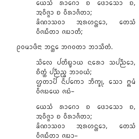
ᨿᩮᩈᩴ
ᩁᩣᨣᩮᩣ ᨧ ᨴᩮᩣᩈᩮᩣ ᨧ,
ᩋᩅᩥᨩ᩠ᨩᩣ ᨧ ᩅᩥᩁᩣᨩᩥᨲᩣ;
ᨡᩦᨱᩣᩈᩅᩣ ᩋᩁᩉᨶ᩠ᨲᩮᩣ, ᨲᩮᩈᩴ
ᩅᩥᨩᨭᩥᨲᩣ ᨩᨭᩣᨲᩥ;
ᩑᩅᨾᩣᨴᩥᨶᩣ ᨽᨶ᩠ᨲᩮ ᨽᨣᩅᨲᩣ ᨽᩣᩈᩥᨲᩴ.
ᩈᩦᩃᩮ
ᨸᨲᩥᨭ᩠ᨮᩣᨿ ᨶᩁᩮᩣ ᩈᨸᨬ᩠ᨬᩮᩣ,
ᨧᩥᨲ᩠ᨲᩴ ᨸᨬ᩠ᨬᨬ᩠ᨧ ᨽᩣᩅᨿᩴ;
ᩌᨲᩣᨸᩦ ᨶᩥᨸᨠᩮᩣ ᨽᩥᨠ᩠ᨡᩩ, ᩈᩮᩣ ᩍᨾᩴ
ᩅᩥᨩᨭᨿᩮ ᨩᨭᩴ–
ᨿᩮᩈᩴ ᩁᩣᨣᩮᩣ ᨧ ᨴᩮᩣᩈᩮᩣ ᨧ,
ᩋᩅᩥᨩ᩠ᨩᩣ ᨧ ᩅᩥᩁᩣᨩᩥᨲᩣ;
ᨡᩦᨱᩣᩈᩅᩣ ᩋᩁᩉᨶ᩠ᨲᩮᩣ, ᨲᩮᩈᩴ
ᩅᩥᨩᨭᩥᨲᩣ ᨩᨭᩣ–