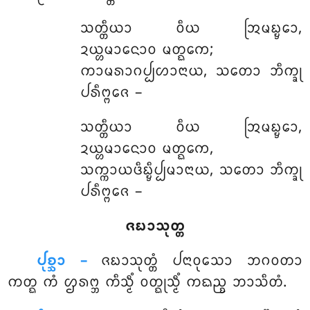
ᩈᨲ᩠ᨲᩥᨿᩣ ᩅᩥᨿ ᩒᨾᨭ᩠ᨮᩮᩣ,
ᨯᨿ᩠ᩉᨾᩣᨶᩮᩣᩅ ᨾᨲ᩠ᨳᨠᩮ;
ᨠᩣᨾᩁᩣᨣᨸ᩠ᨸᩉᩣᨶᩣᨿ, ᩈᨲᩮᩣ ᨽᩥᨠ᩠ᨡᩩ
ᨸᩁᩥᨻ᩠ᨻᨩᩮ –
ᩈᨲ᩠ᨲᩥᨿᩣ
ᩅᩥᨿ ᩒᨾᨭ᩠ᨮᩮᩣ,
ᨯᨿ᩠ᩉᨾᩣᨶᩮᩣᩅ ᨾᨲ᩠ᨳᨠᩮ,
ᩈᨠ᩠ᨠᩣᨿᨴᩥᨭ᩠ᨮᩥᨸ᩠ᨸᨾᩣᨶᩣᨿ, ᩈᨲᩮᩣ ᨽᩥᨠ᩠ᨡᩩ
ᨸᩁᩥᨻ᩠ᨻᨩᩮ –
ᨩᨭᩣᩈᩩᨲ᩠ᨲ
ᨸᩩᨧ᩠ᨨᩣ –
ᨩᨭᩣᩈᩩᨲ᩠ᨲᩴ ᨸᨶᩣᩅᩩᩈᩮᩣ ᨽᨣᩅᨲᩣ
ᨠᨲ᩠ᨳ ᨠᩴ ᩌᩁᨻ᩠ᨽ ᨠᩥᩈ᩠ᨾᩥᩴ ᩅᨲ᩠ᨳᩩᩈ᩠ᨾᩥᩴ ᨠᨳᨬ᩠ᨧ ᨽᩣᩈᩥᨲᩴ.