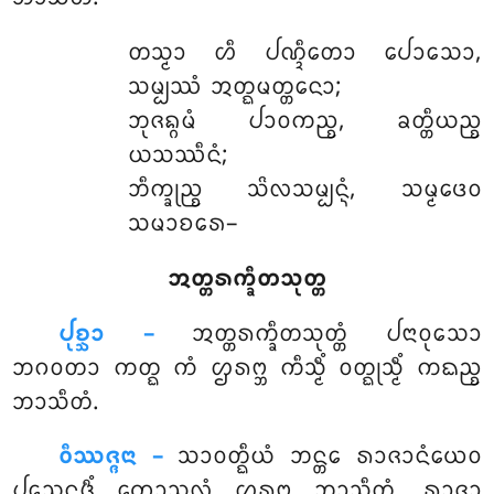
ᨲᩈ᩠ᨾᩣ
ᩉᩥ ᨸᨱ᩠ᨯᩥᨲᩮᩣ ᨸᩮᩣᩈᩮᩣ,
ᩈᨾ᩠ᨸᩔᩴ ᩋᨲ᩠ᨳᨾᨲ᩠ᨲᨶᩮᩣ;
ᨽᩩᨩᨦ᩠ᨣᨾᩴ ᨸᩣᩅᨠᨬ᩠ᨧ, ᨡᨲ᩠ᨲᩥᨿᨬ᩠ᨧ
ᨿᩈᩔᩥᨶᩴ;
ᨽᩥᨠ᩠ᨡᩩᨬ᩠ᨧ ᩈᩦᩃᩈᨾ᩠ᨸᨶ᩠ᨶᩴ, ᩈᨾ᩠ᨾᨴᩮᩅ
ᩈᨾᩣᨧᩁᩮ–
ᩋᨲ᩠ᨲᩁᨠ᩠ᨡᩥᨲᩈᩩᨲ᩠ᨲ
ᨸᩩᨧ᩠ᨨᩣ –
ᩋᨲ᩠ᨲᩁᨠ᩠ᨡᩥᨲᩈᩩᨲ᩠ᨲᩴ ᨸᨶᩣᩅᩩᩈᩮᩣ
ᨽᨣᩅᨲᩣ ᨠᨲ᩠ᨳ ᨠᩴ ᩌᩁᨻ᩠ᨽ ᨠᩥᩈ᩠ᨾᩥᩴ ᩅᨲ᩠ᨳᩩᩈ᩠ᨾᩥᩴ ᨠᨳᨬ᩠ᨧ
ᨽᩣᩈᩥᨲᩴ.
ᩅᩥᩔᨩ᩠ᨩᨶᩣ –
ᩈᩣᩅᨲ᩠ᨳᩥᨿᩴ ᨽᨶ᩠ᨲᩮ ᩁᩣᨩᩣᨶᩴᨿᩮᩅ
ᨸᩈᩮᨶᨴᩥᩴ ᨠᩮᩣᩈᩃᩴ ᩌᩁᨻ᩠ᨽ ᨽᩣᩈᩥᨲᩴ. ᩁᩣᨩᩣ