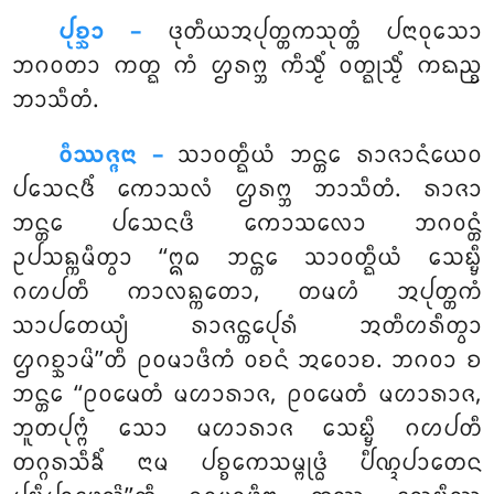
ᨸᩩᨧ᩠ᨨᩣ –
ᨴᩩᨲᩥᨿᩋᨸᩩᨲ᩠ᨲᨠᩈᩩᨲ᩠ᨲᩴ
ᨸᨶᩣᩅᩩᩈᩮᩣ
ᨽᨣᩅᨲᩣ ᨠᨲ᩠ᨳ ᨠᩴ ᩌᩁᨻ᩠ᨽ ᨠᩥᩈ᩠ᨾᩥᩴ ᩅᨲ᩠ᨳᩩᩈ᩠ᨾᩥᩴ ᨠᨳᨬ᩠ᨧ
ᨽᩣᩈᩥᨲᩴ.
ᩅᩥᩔᨩ᩠ᨩᨶᩣ –
ᩈᩣᩅᨲ᩠ᨳᩥᨿᩴ ᨽᨶ᩠ᨲᩮ ᩁᩣᨩᩣᨶᩴᨿᩮᩅ
ᨸᩈᩮᨶᨴᩥᩴ ᨠᩮᩣᩈᩃᩴ ᩌᩁᨻ᩠ᨽ ᨽᩣᩈᩥᨲᩴ. ᩁᩣᨩᩣ
ᨽᨶ᩠ᨲᩮ ᨸᩈᩮᨶᨴᩥ ᨠᩮᩣᩈᩃᩮᩣ ᨽᨣᩅᨶ᩠ᨲᩴ
ᩏᨸᩈᨦ᩠ᨠᨾᩥᨲ᩠ᩅᩣ ‘‘ᩍᨵ ᨽᨶ᩠ᨲᩮ ᩈᩣᩅᨲ᩠ᨳᩥᨿᩴ ᩈᩮᨭ᩠ᨮᩥ
ᨣᩉᨸᨲᩥ ᨠᩣᩃᨦ᩠ᨠᨲᩮᩣ, ᨲᨾᩉᩴ ᩋᨸᩩᨲ᩠ᨲᨠᩴ
ᩈᩣᨸᨲᩮᨿ᩠ᨿᩴ ᩁᩣᨩᨶ᩠ᨲᩮᨸᩩᩁᩴ ᩋᨲᩥᩉᩁᩥᨲ᩠ᩅᩣ
ᩌᨣᨧ᩠ᨨᩣᨾᩦ’’ᨲᩥ ᩑᩅᨾᩣᨴᩥᨠᩴ ᩅᨧᨶᩴ ᩋᩅᩮᩣᨧ. ᨽᨣᩅᩣ ᨧ
ᨽᨶ᩠ᨲᩮ ‘‘ᩑᩅᨾᩮᨲᩴ ᨾᩉᩣᩁᩣᨩ, ᩑᩅᨾᩮᨲᩴ ᨾᩉᩣᩁᩣᨩ,
ᨽᩪᨲᨸᩩᨻ᩠ᨻᩴ ᩈᩮᩣ ᨾᩉᩣᩁᩣᨩ ᩈᩮᨭ᩠ᨮᩥ ᨣᩉᨸᨲᩥ
ᨲᨣ᩠ᨣᩁᩈᩥᨡᩥᩴ ᨶᩣᨾ ᨸᨧ᩠ᨧᩮᨠᩈᨾ᩠ᨻᩩᨴ᩠ᨵᩴ ᨸᩥᨱ᩠ᨯᨸᩣᨲᩮᨶ