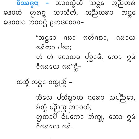
ᩅᩥᩔᨩ᩠ᨩᨶᩣ –
ᩈᩣᩅᨲ᩠ᨳᩥᨿᩴ ᨽᨶ᩠ᨲᩮ ᩋᨬ᩠ᨬᨲᩁᩴ
ᨴᩮᩅᨲᩴ ᩌᩁᨻ᩠ᨽ ᨽᩣᩈᩥᨲᩴ, ᩋᨬ᩠ᨬᨲᩁᩣ ᨽᨶ᩠ᨲᩮ
ᨴᩮᩅᨲᩣ ᨽᩅᨣᨶ᩠ᨲᩴ ᩑᨲᨴᩅᩮᩣᨧ–
‘‘ᩋᨶ᩠ᨲᩮᩣ ᨩᨭᩣ ᨻᩉᩥᨩᨭᩣ, ᨩᨭᩣᨿ
ᨩᨭᩥᨲᩣ ᨸᨩᩣ;
ᨲᩴ ᨲᩴ ᨣᩮᩣᨲᨾ ᨸᩩᨧ᩠ᨨᩣᨾᩥ, ᨠᩮᩣ ᩍᨾᩴ
ᩅᩥᨩᨭᨿᩮ ᨩᨭ’’ᨶ᩠ᨲᩥ–
ᨲᩈ᩠ᨾᩥᩴ ᨽᨶ᩠ᨲᩮ ᩅᨲ᩠ᨳᩩᩈ᩠ᨾᩥᩴ –
ᩈᩦᩃᩮ ᨸᨲᩥᨭ᩠ᨮᩣᨿ ᨶᩁᩮᩣ ᩈᨸᨬ᩠ᨬᩮᩣ,
ᨧᩥᨲ᩠ᨲᩴ ᨸᨬ᩠ᨬᨬ᩠ᨧ ᨽᩣᩅᨿᩴ;
ᩌᨲᩣᨸᩦ ᨶᩥᨸᨠᩮᩣ ᨽᩥᨠ᩠ᨡᩩ, ᩈᩮᩣ ᩍᨾᩴ
ᩅᩥᨩᨭᨿᩮ ᨩᨭᩴ.