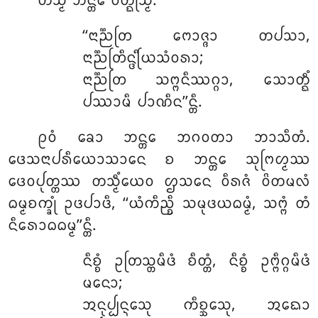
ᨲᩈ᩠ᨾᩥᩴ ᨽᨶ᩠ᨲᩮ ᩅᨲ᩠ᨳᩩᩈ᩠ᨾᩥᩴ.
‘‘ᨶᩣᨬ᩠ᨬᨲᩕ ᨻᩮᩣᨩ᩠ᨩᩣ ᨲᨸᩈᩣ,
ᨶᩣᨬ᩠ᨬᨲᩕᩥᨶ᩠ᨴᩕᩥᨿᩈᩴᩅᩁᩣ;
ᨶᩣᨬ᩠ᨬᨲᩕ ᩈᨻ᩠ᨻᨶᩥᩔᨣ᩠ᨣᩣ, ᩈᩮᩣᨲ᩠ᨳᩥᩴ
ᨸᩔᩣᨾᩥ ᨸᩣᨱᩥᨶ’’ᨶ᩠ᨲᩥ.
ᩑᩅᩴ ᨡᩮᩣ ᨽᨶ᩠ᨲᩮ ᨽᨣᩅᨲᩣ ᨽᩣᩈᩥᨲᩴ.
ᨴᩮᩈᨶᩣᨸᩁᩥᨿᩮᩣᩈᩣᨶᩮ ᨧ ᨽᨶ᩠ᨲᩮ ᩈᩩᨻᩕᩉ᩠ᨾᩔ
ᨴᩮᩅᨸᩩᨲ᩠ᨲᩔ ᨲᩈ᩠ᨾᩥᩴᨿᩮᩅ ᩌᩈᨶᩮ ᩅᩥᩁᨩᩴ ᩅᩦᨲᨾᩃᩴ
ᨵᨾ᩠ᨾᨧᨠ᩠ᨡᩩᩴ ᩏᨴᨸᩣᨴᩥ, ‘‘ᨿᩴᨠᩥᨬ᩠ᨧᩥ ᩈᨾᩩᨴᨿᨵᨾ᩠ᨾᩴ, ᩈᨻ᩠ᨻᩴ ᨲᩴ
ᨶᩥᩁᩮᩣᨵᨵᨾ᩠ᨾ’’ᨶ᩠ᨲᩥ.
ᨶᩥᨧ᩠ᨧᩴ
ᩏᨲᩕᩈ᩠ᨲᨾᩥᨴᩴ ᨧᩥᨲ᩠ᨲᩴ, ᨶᩥᨧ᩠ᨧᩴ ᩏᨻ᩠ᨻᩥᨣ᩠ᨣᨾᩥᨴᩴ
ᨾᨶᩮᩣ;
ᩋᨶᩩᨸ᩠ᨸᨶ᩠ᨶᩮᩈᩩ ᨠᩥᨧ᩠ᨨᩮᩈᩩ, ᩋᨳᩮᩣ