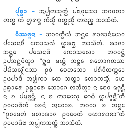
ᨸᩩᨧ᩠ᨨᩣ –
ᩋᨸ᩠ᨸᨠᩈᩩᨲ᩠ᨲᩴ ᨸᨶᩣᩅᩩᩈᩮᩣ ᨽᨣᩅᨲᩣ
ᨠᨲ᩠ᨳ ᨠᩴ ᩌᩁᨻ᩠ᨽ ᨠᩥᩈ᩠ᨾᩥᩴ ᩅᨲ᩠ᨳᩩᩈ᩠ᨾᩥᩴ ᨠᨳᨬ᩠ᨧ ᨽᩣᩈᩥᨲᩴ.
ᩅᩥᩔᨩ᩠ᨩᨶᩣ –
ᩈᩣᩅᨲ᩠ᨳᩥᨿᩴ ᨽᨶ᩠ᨲᩮ ᩁᩣᨩᩣᨶᩴᨿᩮᩅ
ᨸᩈᩮᨶᨴᩥᩴ ᨠᩮᩣᩈᩃᩴ ᩌᩁᨻ᩠ᨽ ᨽᩣᩈᩥᨲᩴ. ᩁᩣᨩᩣ
ᨽᨶ᩠ᨲᩮ ᨸᩈᩮᨶᨴᩥ ᨠᩮᩣᩈᩃᩮᩣ ᨽᨣᩅᨶ᩠ᨲᩴ
ᩏᨸᩈᨦ᩠ᨠᨾᩥᨲ᩠ᩅᩣ ‘‘ᩍᨵ ᨾᨿ᩠ᩉᩴ ᨽᨶ᩠ᨲᩮ ᩁᩉᩮᩣᨣᨲᩔ
ᨸᨭᩥᩈᩃ᩠ᩃᩦᨶᩔ ᩑᩅᩴ ᨧᩮᨲᩈᩮᩣ ᨸᩁᩥᩅᩥᨲᨠ᩠ᨠᩮᩣ
ᩏᨴᨸᩣᨴᩥ ᩋᨸ᩠ᨸᨠᩣ ᨲᩮ ᩈᨲ᩠ᨲᩣ ᩃᩮᩣᨠᩈ᩠ᨾᩥᩴ, ᨿᩮ
ᩏᩊᩣᩁᩮ ᩏᩊᩣᩁᩮ ᨽᩮᩣᨣᩮ ᩃᨽᩥᨲ᩠ᩅᩣ ᨶ ᨧᩮᩅ ᨾᨩ᩠ᨩᨶ᩠ᨲᩥ
ᨶ ᨧ ᨸᨾᨩ᩠ᨩᨶ᩠ᨲᩥ, ᨶ ᨧ ᨠᩣᨾᩮᩈᩩ ᨣᩮᨵᩴ ᩌᨸᨩ᩠ᨩᨶ᩠ᨲᩦ’’ᨲᩥ
ᩑᩅᨾᩣᨴᩥᨠᩴ ᩅᨧᨶᩴ ᩋᩅᩮᩣᨧ. ᨽᨣᩅᩣ ᨧ ᨽᨶ᩠ᨲᩮ
‘‘ᩑᩅᨾᩮᨲᩴ ᨾᩉᩣᩁᩣᨩ ᩑᩅᨾᩮᨲᩴ ᨾᩉᩣᩁᩣᨩᩣ’’ᨲᩥ
ᩑᩅᨾᩣᨴᩥᨶᩣ ᩋᨸ᩠ᨸᨠᩈᩩᨲ᩠ᨲᩴ ᨽᩣᩈᩥᨲᩴ.