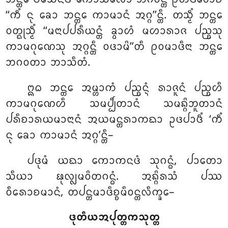
‘‘ᨠᩥᩴ ᨶᩩ ᨡᩮᩣ ᨽᨶ᩠ᨲᩮ ᨠᩣᨾᩣᨶᩴ ᩋᨣ᩠ᨣ’’ᨶ᩠ᨲᩥ. ᨲᩈ᩠ᨾᩥᩴ ᨽᨶ᩠ᨲᩮ
ᩅᨲ᩠ᨳᩩᩈ᩠ᨾᩥᩴ ‘‘ᨾᨶᩣᨸᨸᩁᩥᨿᨶ᩠ᨲᩴ ᨡ᩠ᩅᩣᩉᩴ ᨾᩉᩣᩁᩣᨩ ᨸᨬ᩠ᨧᩈᩩ
ᨠᩣᨾᨣᩩᨱᩮᩈᩩ ᩋᨣ᩠ᨣᨶ᩠ᨲᩥ ᩅᨴᩣᨾᩦ’’ᨲᩥ ᩑᩅᨾᩣᨴᩥᨶᩣ ᨽᨶ᩠ᨲᩮ
ᨽᨣᩅᨲᩣ ᨽᩣᩈᩥᨲᩴ.
ᩍᨵ
ᨽᨶ᩠ᨲᩮ ᩋᨾ᩠ᩉᩣᨠᩴ ᨸᨬ᩠ᨧᨶ᩠ᨶᩴ ᩁᩣᨩᩪᨶᩴ ᨸᨬ᩠ᨧᩉᩥ
ᨠᩣᨾᨣᩩᨱᩮᩉᩥ ᩈᨾᨸ᩠ᨸᩥᨲᩣᨶᩴ ᩈᨾᨦ᩠ᨣᩦᨽᩪᨲᩣᨶᩴ
ᨸᩁᩥᨧᩣᩁᨿᨾᩣᨶᩣᨶᩴ ᩋᨿᨾᨶ᩠ᨲᩁᩣᨠᨳᩣ ᩏᨴᨸᩣᨴᩥᩴ ‘ᨠᩥᩴ
ᨶᩩ ᨡᩮᩣ ᨠᩣᨾᩣᨶᩴ ᩋᨣ᩠ᨣ’ᨶ᩠ᨲᩥ–
ᨸᨴᩩᨾᩴ
ᨿᨳᩣ ᨠᩮᩣᨠᨶᨴᩴ ᩈᩩᨣᨶ᩠ᨵᩴ, ᨸᩣᨲᩮᩣ
ᩈᩥᨿᩣ ᨹᩩᩃ᩠ᩃᨾᩅᩦᨲᨣᨶ᩠ᨵᩴ. ᩋᨦ᩠ᨣᩦᩁᩈᩴ ᨸᩔ
ᩅᩥᩁᩮᩣᨧᨾᩣᨶᩴ, ᨲᨸᨶ᩠ᨲᨾᩣᨴᩥᨧ᩠ᨧᨾᩥᩅᨶ᩠ᨲᩃᩥᨠ᩠ᨡᩮ–
ᨴᩩᨲᩥᨿᩋᨸᩩᨲ᩠ᨲᨠᩈᩩᨲ᩠ᨲ