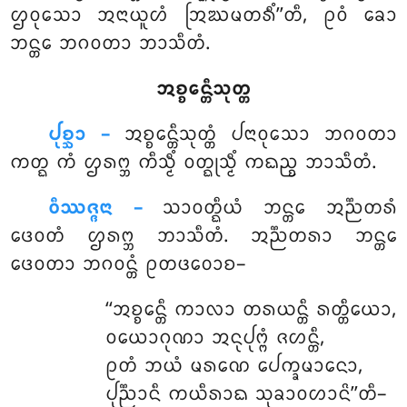
ᩌᩅᩩᩈᩮᩣ ᩋᨶᩣᨿᩪᩉᩴ ᩒᨥᨾᨲᩁᩥᩴ’’ᨲᩥ, ᩑᩅᩴ ᨡᩮᩣ
ᨽᨶ᩠ᨲᩮ ᨽᨣᩅᨲᩣ ᨽᩣᩈᩥᨲᩴ.
ᩋᨧ᩠ᨧᩮᨶ᩠ᨲᩥᩈᩩᨲ᩠ᨲ
ᨸᩩᨧ᩠ᨨᩣ –
ᩋᨧ᩠ᨧᩮᨶ᩠ᨲᩥᩈᩩᨲ᩠ᨲᩴ
ᨸᨶᩣᩅᩩᩈᩮᩣ ᨽᨣᩅᨲᩣ
ᨠᨲ᩠ᨳ ᨠᩴ ᩌᩁᨻ᩠ᨽ ᨠᩥᩈ᩠ᨾᩥᩴ ᩅᨲ᩠ᨳᩩᩈ᩠ᨾᩥᩴ ᨠᨳᨬ᩠ᨧ ᨽᩣᩈᩥᨲᩴ.
ᩅᩥᩔᨩ᩠ᨩᨶᩣ –
ᩈᩣᩅᨲ᩠ᨳᩥᨿᩴ ᨽᨶ᩠ᨲᩮ ᩋᨬ᩠ᨬᨲᩁᩴ
ᨴᩮᩅᨲᩴ ᩌᩁᨻ᩠ᨽ ᨽᩣᩈᩥᨲᩴ. ᩋᨬ᩠ᨬᨲᩁᩣ ᨽᨶ᩠ᨲᩮ
ᨴᩮᩅᨲᩣ ᨽᨣᩅᨶ᩠ᨲᩴ ᩑᨲᨴᩅᩮᩣᨧ–
‘‘ᩋᨧ᩠ᨧᩮᨶ᩠ᨲᩥ ᨠᩣᩃᩣ ᨲᩁᨿᨶ᩠ᨲᩥ ᩁᨲ᩠ᨲᩥᨿᩮᩣ,
ᩅᨿᩮᩣᨣᩩᨱᩣ ᩋᨶᩩᨸᩩᨻ᩠ᨻᩴ ᨩᩉᨶ᩠ᨲᩥ,
ᩑᨲᩴ ᨽᨿᩴ ᨾᩁᨱᩮ ᨸᩮᨠ᩠ᨡᨾᩣᨶᩮᩣ,
ᨸᩩᨬ᩠ᨬᩣᨶᩥ ᨠᨿᩥᩁᩣᨳ ᩈᩩᨡᩣᩅᩉᩣᨶᩦ’’ᨲᩥ–