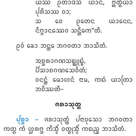
ᨿᩔ ᩑᨲᩣᨴᩥᩈᩴ ᨿᩣᨶᩴ, ᩍᨲ᩠ᨳᩥᨿᩣ
ᨸᩩᩁᩥᩈᩔ ᩅᩣ;
ᩈ ᩅᩮ ᩑᨲᩮᨶ ᨿᩣᨶᩮᨶ,
ᨶᩥᨻ᩠ᨻᩣᨶᩔᩮᩅ ᩈᨶ᩠ᨲᩥᨠᩮ’’ᨲᩥ.
ᩑᩅᩴ ᨡᩮᩣ ᨽᨶ᩠ᨲᩮ ᨽᨣᩅᨲᩣ ᨽᩣᩈᩥᨲᩴ.
ᩋᨧ᩠ᨨᩁᩣᨣᨱᩈᨦ᩠ᨥᩩᨭ᩠ᨮᩴ
,
ᨸᩥᩈᩣᨧᨣᨱᩈᩮᩅᩥᨲᩴ;
ᩅᨶᨶ᩠ᨲᩴ ᨾᩮᩣᩉᨶᩴ ᨶᩣᨾ, ᨠᨳᩴ ᨿᩣᨲᩕᩣ
ᨽᩅᩥᩔᨲᩥ–
ᨩᩁᩣᩈᩩᨲ᩠ᨲ
ᨸᩩᨧ᩠ᨨᩣ –
ᨩᩁᩣᩈᩩᨲ᩠ᨲᩴ
ᨸᨶᩣᩅᩩᩈᩮᩣ ᨽᨣᩅᨲᩣ
ᨠᨲ᩠ᨳ ᨠᩴ ᩌᩁᨻ᩠ᨽ ᨠᩥᩈ᩠ᨾᩥᩴ ᩅᨲ᩠ᨳᩩᩈ᩠ᨾᩥᩴ ᨠᨳᨬ᩠ᨧ ᨽᩣᩈᩥᨲᩴ.