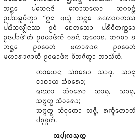
ᨽᨶ᩠ᨲᩮ ᨸᩈᩮᨶᨴᩥ ᨠᩮᩣᩈᩃᩮᩣ ᨽᨣᩅᨶ᩠ᨲᩴ
ᩏᨸᩈᨦ᩠ᨠᨾᩥᨲ᩠ᩅᩣ ‘‘ᩍᨵ ᨾᨿ᩠ᩉᩴ ᨽᨶ᩠ᨲᩮ ᩁᩉᩮᩣᨣᨲᩔ
ᨸᨭᩥᩈᩃ᩠ᩃᩦᨶᩔ
ᩑᩅᩴ ᨧᩮᨲᩈᩮᩣ ᨸᩁᩥᩅᩥᨲᨠ᩠ᨠᩮᩣ
ᩏᨴᨸᩣᨴᩦ’’ᨲᩥ ᩑᩅᨾᩣᨴᩥᨠᩴ ᩅᨧᨶᩴ ᩋᩅᩮᩣᨧ. ᨽᨣᩅᩣ ᨧ
ᨽᨶ᩠ᨲᩮ ᩑᩅᨾᩮᨲᩴ ᨾᩉᩣᩁᩣᨩ ᩑᩅᨾᩮᨲᩴ
ᨾᩉᩣᩁᩣᨩᩣᨲᩥ ᩑᩅᨾᩣᨴᩥᨶᩣ ᩅᩥᨽᨩᩥᨲ᩠ᩅᩣ ᨽᩣᩈᩥᨲᩴ.
ᨠᩣᨿᩮᨶ
ᩈᩴᩅᩁᩮᩣ ᩈᩣᨵᩩ, ᩈᩣᨵᩩ
ᩅᩣᨧᩣᨿ ᩈᩴᩅᩁᩮᩣ;
ᨾᨶᩈᩣ ᩈᩴᩅᩁᩮᩣ ᩈᩣᨵᩩ, ᩈᩣᨵᩩ,
ᩈᨻ᩠ᨻᨲ᩠ᨳ ᩈᩴᩅᩁᩮᩣ;
ᩈᨻ᩠ᨻᨲ᩠ᨳ ᩈᩴᩅᩩᨲᩮᩣ ᩃᨩ᩠ᨩᩦ, ᩁᨠ᩠ᨡᩥᨲᩮᩣᨲᩥ
ᨸᩅᩩᨧ᩠ᨧᨲᩥ.
ᩋᨸ᩠ᨸᨠᩈᩩᨲ᩠ᨲ