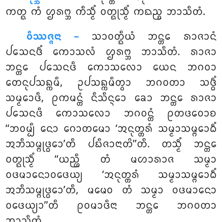
ᨠᨲ᩠ᨳ ᨠᩴ ᩌᩁᨻ᩠ᨽ ᨠᩥᩈ᩠ᨾᩥᩴ ᩅᨲ᩠ᨳᩩᩈ᩠ᨾᩥᩴ ᨠᨳᨬ᩠ᨧ ᨽᩣᩈᩥᨲᩴ.
ᩅᩥᩔᨩ᩠ᨩᨶᩣ –
ᩈᩣᩅᨲ᩠ᨳᩥᨿᩴ ᨽᨶ᩠ᨲᩮ ᩁᩣᨩᩣᨶᩴ
ᨸᩈᩮᨶᨴᩥᩴ ᨠᩮᩣᩈᩃᩴ ᩌᩁᨻ᩠ᨽ ᨽᩣᩈᩥᨲᩴ. ᩁᩣᨩᩣ
ᨽᨶ᩠ᨲᩮ ᨸᩈᩮᨶᨴᩥ ᨠᩮᩣᩈᩃᩮᩣ ᨿᩮᨶ ᨽᨣᩅᩣ
ᨲᩮᨶᩩᨸᩈᨦ᩠ᨠᨾᩥ, ᩏᨸᩈᨦ᩠ᨠᨾᩥᨲ᩠ᩅᩣ ᨽᨣᩅᨲᩣ ᩈᨴ᩠ᨵᩥᩴ
ᩈᨾ᩠ᨾᩮᩣᨴᩥ, ᩑᨠᨾᨶ᩠ᨲᩴ ᨶᩥᩈᩥᨶ᩠ᨶᩮᩣ ᨡᩮᩣ ᨽᨶ᩠ᨲᩮ ᩁᩣᨩᩣ
ᨸᩈᩮᨶᨴᩥ ᨠᩮᩣᩈᩃᩮᩣ ᨽᨣᩅᨶ᩠ᨲᩴ ᩑᨲᨴᩅᩮᩣᨧ
‘‘ᨽᩅᨾ᩠ᨸᩥ ᨶᩮᩣ ᨣᩮᩣᨲᨾᩮᩣ ‘ᩋᨶᩩᨲ᩠ᨲᩁᩴ ᩈᨾ᩠ᨾᩣᩈᨾ᩠ᨻᩮᩣᨵᩥᩴ
ᩋᨽᩥᩈᨾ᩠ᨻᩩᨴ᩠ᨵᩮᩣ’ᨲᩥ ᨸᨭᩥᨩᩣᨶᩣᨲᩦ’’ᨲᩥ. ᨲᩈ᩠ᨾᩥᩴ ᨽᨶ᩠ᨲᩮ
ᩅᨲ᩠ᨳᩩᩈ᩠ᨾᩥᩴ ‘‘ᨿᨬ᩠ᩉᩥ ᨲᩴ ᨾᩉᩣᩁᩣᨩ ᩈᨾ᩠ᨾᩣ
ᩅᨴᨾᩣᨶᩮᩣᩅᨴᩮᨿ᩠ᨿ ‘ᩋᨶᩩᨲ᩠ᨲᩁᩴ ᩈᨾ᩠ᨾᩣᩈᨾ᩠ᨻᩮᩣᨵᩥᩴ
ᩋᨽᩥᩈᨾ᩠ᨻᩩᨴ᩠ᨵᩮᩣ’ᨲᩥ
, ᨾᨾᩮᩅ ᨲᩴ ᩈᨾ᩠ᨾᩣ ᩅᨴᨾᩣᨶᩮᩣ
ᩅᨴᩮᨿ᩠ᨿᩣ’’ᨲᩥ ᩑᩅᨾᩣᨴᩥᨶᩣ ᨽᨶ᩠ᨲᩮ ᨽᨣᩅᨲᩣ
ᨽᩣᩈᩥᨲᩴ.