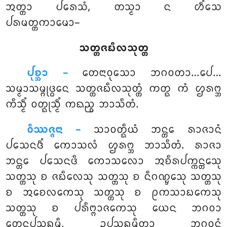
ᩋᨲ᩠ᨲᩣ ᨸᩁᩮᩈᩴ, ᨲᩈ᩠ᨾᩣ ᨶ ᩉᩥᩴᩈᩮ
ᨸᩁᨾᨲ᩠ᨲᨠᩣᨾᩮᩣ–
ᩈᨲ᩠ᨲᨩᨭᩥᩃᩈᩩᨲ᩠ᨲ
ᨸᩩᨧ᩠ᨨᩣ –
ᨲᩮᨶᩣᩅᩩᩈᩮᩣ
ᨽᨣᩅᨲᩣ…ᨸᩮ…
ᩈᨾ᩠ᨾᩣᩈᨾ᩠ᨻᩩᨴ᩠ᨵᩮᨶ ᩈᨲ᩠ᨲᨩᨭᩥᩃᩈᩩᨲ᩠ᨲᩴ ᨠᨲ᩠ᨳ ᨠᩴ ᩌᩁᨻ᩠ᨽ
ᨠᩥᩈ᩠ᨾᩥᩴ ᩅᨲ᩠ᨳᩩᩈ᩠ᨾᩥᩴ ᨠᨳᨬ᩠ᨧ ᨽᩣᩈᩥᨲᩴ.
ᩅᩥᩔᨩ᩠ᨩᨶᩣ –
ᩈᩣᩅᨲ᩠ᨳᩥᨿᩴ ᨽᨶ᩠ᨲᩮ ᩁᩣᨩᩣᨶᩴ
ᨸᩈᩮᨶᨴᩥᩴ ᨠᩮᩣᩈᩃᩴ ᩌᩁᨻ᩠ᨽ ᨽᩣᩈᩥᨲᩴ. ᩁᩣᨩᩣ
ᨽᨶ᩠ᨲᩮ ᨸᩈᩮᨶᨴᩥ ᨠᩮᩣᩈᩃᩮᩣ ᩋᨧᩥᩁᨸᨠ᩠ᨠᨶ᩠ᨲᩮᩈᩩ
ᩈᨲ᩠ᨲᩈᩩ ᨧ ᨩᨭᩥᩃᩮᩈᩩ ᩈᨲ᩠ᨲᩈᩩ ᨧ ᨶᩥᨣᨱ᩠ᨮᩮᩈᩩ ᩈᨲ᩠ᨲᩈᩩ
ᨧ ᩋᨧᩮᩃᨠᩮᩈᩩ ᩈᨲ᩠ᨲᩈᩩ ᨧ ᩑᨠᩈᩣᨭᨠᩮᩈᩩ
ᩈᨲ᩠ᨲᩈᩩ ᨧ ᨸᩁᩥᨻ᩠ᨻᩣᨩᨠᩮᩈᩩ ᨿᩮᨶ ᨽᨣᩅᩣ
ᨲᩮᨶᩩᨸᩈᨦ᩠ᨠᨾᩥ, ᩏᨸᩈᨦ᩠ᨠᨾᩥᨲ᩠ᩅᩣ ᨽᨣᩅᨶ᩠ᨲᩴ