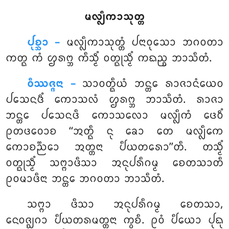
ᨾᩃ᩠ᩃᩥᨠᩣᩈᩩᨲ᩠ᨲ
ᨸᩩᨧ᩠ᨨᩣ –
ᨾᩃ᩠ᩃᩥᨠᩣᩈᩩᨲ᩠ᨲᩴ
ᨸᨶᩣᩅᩩᩈᩮᩣ ᨽᨣᩅᨲᩣ
ᨠᨲ᩠ᨳ ᨠᩴ ᩌᩁᨻ᩠ᨽ ᨠᩥᩈ᩠ᨾᩥᩴ ᩅᨲ᩠ᨳᩩᩈ᩠ᨾᩥᩴ ᨠᨳᨬ᩠ᨧ ᨽᩣᩈᩥᨲᩴ.
ᩅᩥᩔᨩ᩠ᨩᨶᩣ –
ᩈᩣᩅᨲ᩠ᨳᩥᨿᩴ ᨽᨶ᩠ᨲᩮ ᩁᩣᨩᩣᨶᩴᨿᩮᩅ
ᨸᩈᩮᨶᨴᩥᩴ ᨠᩮᩣᩈᩃᩴ ᩌᩁᨻ᩠ᨽ ᨽᩣᩈᩥᨲᩴ. ᩁᩣᨩᩣ
ᨽᨶ᩠ᨲᩮ ᨸᩈᩮᨶᨴᩥ ᨠᩮᩣᩈᩃᩮᩣ ᨾᩃ᩠ᩃᩥᨠᩴ ᨴᩮᩅᩥᩴ
ᩑᨲᨴᩅᩮᩣᨧ ‘‘ᩋᨲ᩠ᨳᩥ ᨶᩩ ᨡᩮᩣ ᨲᩮ ᨾᩃ᩠ᩃᩥᨠᩮ
ᨠᩮᩣᨧᨬ᩠ᨬᩮᩣ ᩋᨲ᩠ᨲᨶᩣ ᨸᩥᨿᨲᩁᩮᩣ’’ᨲᩥ. ᨲᩈ᩠ᨾᩥᩴ
ᩅᨲ᩠ᨳᩩᩈ᩠ᨾᩥᩴ ᩈᨻ᩠ᨻᩣᨴᩥᩈᩣ ᩋᨶᩩᨸᩁᩥᨣᨾ᩠ᨾ ᨧᩮᨲᩈᩣᨲᩥ
ᩑᩅᨾᩣᨴᩥᨶᩣ ᨽᨶ᩠ᨲᩮ ᨽᨣᩅᨲᩣ ᨽᩣᩈᩥᨲᩴ.
ᩈᨻ᩠ᨻᩣ
ᨴᩥᩈᩣ ᩋᨶᩩᨸᩁᩥᨣᨾ᩠ᨾ ᨧᩮᨲᩈᩣ,
ᨶᩮᩅᨩ᩠ᨫᨣᩣ ᨸᩥᨿᨲᩁᨾᨲ᩠ᨲᨶᩣ ᨠ᩠ᩅᨧᩥ. ᩑᩅᩴ ᨸᩥᨿᩮᩣ ᨸᩩᨳᩩ