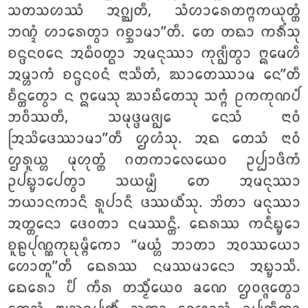
ᩈᨲᩈᩉᩔᩴ ᩋᨣ᩠ᨥᨲᩥ, ᩈᩴᩉᩣᩁᩮᨲᨻ᩠ᨻᨠᨿᩩᨲ᩠ᨲᩴ
ᨽᨱ᩠ᨯᩴ ᩉᩣᩁᩮᨲ᩠ᩅᩣ ᨣᨧ᩠ᨨᩣᨾᩣ’’ᨲᩥ. ᨲᩮ ᨲᨳᩣ ᨠᩁᩥᩴᩈᩩ
ᨧᨶ᩠ᨴᨶᩅᨶᩮ ᩋᨵᩥᩅᨲ᩠ᨳᩣ ᩋᨾᨶᩩᩔᩣ ᨠᩩᨩ᩠ᨫᩥᨲ᩠ᩅᩣ ᩍᨾᩮᩉᩥ
ᩋᨾ᩠ᩉᩣᨠᩴ ᨧᨶ᩠ᨴᨶᩅᨶᩴ ᨶᩣᩈᩥᨲᩴ, ᨥᩣᨲᩮᩔᩣᨾ ᨶᩮ’’ᨲᩥ
ᨧᩥᨶ᩠ᨲᩮᨲ᩠ᩅᩣ ᨶ ᩍᨾᩮᩈᩩ ᨥᩣᨭᩥᨲᩮᩈᩩ ᩈᨻ᩠ᨻᩴ ᩑᨠᨠᩩᨱᨸᩴ
ᨽᩅᩥᩔᨲᩥ, ᩈᨾᩩᨴ᩠ᨴᨾᨩ᩠ᨫᩮ ᨶᩮᩈᩴ ᨶᩣᩅᩴ
ᩒᩈᩦᨴᩮᩔᩣᨾᩣ’’ᨲᩥ ᩌᩉᩴᩈᩩ. ᩋᨳ ᨲᩮᩈᩴ ᨶᩣᩅᩴ
ᩌᩁᩪᨿ᩠ᩉ ᨾᩩᩉᩩᨲ᩠ᨲᩴ ᨣᨲᨠᩣᩃᩮᨿᩮᩅ ᩏᨸ᩠ᨸᩣᨴᩥᨠᩴ
ᩏᨸᨭ᩠ᨮᩣᨸᩮᨲ᩠ᩅᩣ ᩈᨿᨾ᩠ᨸᩥ ᨲᩮ ᩋᨾᨶᩩᩔᩣ
ᨽᨿᩣᨶᨠᩣᨶᩥ ᩁᩪᨸᩣᨶᩥ ᨴᩔᨿᩥᩴᩈᩩ. ᨽᩦᨲᩣ ᨾᨶᩩᩔᩣ
ᩋᨲ᩠ᨲᨶᩮᩣ ᨴᩮᩅᨲᩣ ᨶᨾᩔᨶ᩠ᨲᩥ. ᨳᩮᩁᩔ ᨠᨶᩥᨭ᩠ᨮᩮᩣ
ᨧᩪᩊᨸᩩᨱ᩠ᨱᨠᩩᨭᩩᨾ᩠ᨻᩥᨠᩮᩣ ‘‘ᨾᨿ᩠ᩉᩴ ᨽᩣᨲᩣ ᩋᩅᩔᨿᩮᩣ
ᩉᩮᩣᨲᩪ’’ᨲᩥ ᨳᩮᩁᩔ ᨶᨾᩔᨾᩣᨶᩮᩣ ᩋᨭ᩠ᨮᩣᩈᩥ.
ᨳᩮᩁᩮᩣ ᨸᩥ ᨠᩥᩁ ᨲᩈ᩠ᨾᩥᩴᨿᩮᩅ ᨡᨱᩮ
ᩌᩅᨩ᩠ᨩᩮᨲ᩠ᩅᩣ