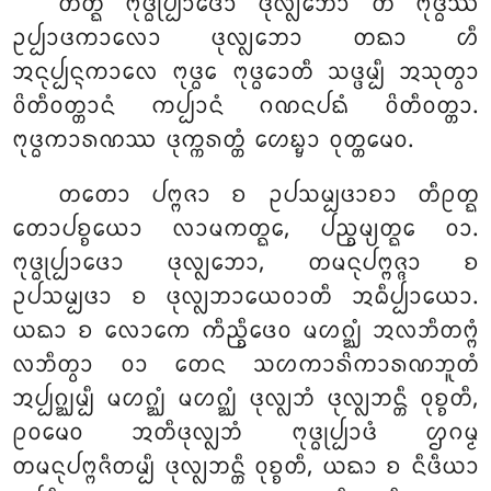
ᨲᨲ᩠ᨳ ᨻᩩᨴ᩠ᨵᩩᨸ᩠ᨸᩣᨴᩮᩣ ᨴᩩᩃ᩠ᩃᨽᩮᩣ ᨲᩥ ᨻᩩᨴ᩠ᨵᩔ
ᩏᨸ᩠ᨸᩣᨴᨠᩣᩃᩮᩣ ᨴᩩᩃ᩠ᩃᨽᩮᩣ ᨲᨳᩣ ᩉᩥ
ᩋᨶᩩᨸ᩠ᨸᨶ᩠ᨶᨠᩣᩃᩮ ᨻᩩᨴ᩠ᨵᩮ ᨻᩩᨴ᩠ᨵᩮᩣᨲᩥ ᩈᨴ᩠ᨴᨾ᩠ᨸᩥ ᩋᩈᩩᨲ᩠ᩅᩣ
ᩅᩦᨲᩥᩅᨲ᩠ᨲᩣᨶᩴ ᨠᨸ᩠ᨸᩣᨶᩴ ᨣᨱᨶᨸᨳᩴ ᩅᩦᨲᩥᩅᨲ᩠ᨲᩣ.
ᨻᩩᨴ᩠ᨵᨠᩣᩁᨱᩔ ᨴᩩᨠ᩠ᨠᩁᨲ᩠ᨲᩴ ᩉᩮᨭ᩠ᨮᩣ ᩅᩩᨲ᩠ᨲᨾᩮᩅ.
ᨲᨲᩮᩣ ᨸᨻ᩠ᨻᨩᩣ ᨧ ᩏᨸᩈᨾ᩠ᨸᨴᩣᨧᩣ ᨲᩥᩑᨲ᩠ᨳ
ᨲᩮᩣᨸᨧ᩠ᨧᨿᩮᩣ ᩃᩣᨾᨠᨲ᩠ᨳᩮ, ᨸᨬ᩠ᨧᨾ᩠ᨿᨲ᩠ᨳᩮ ᩅᩣ.
ᨻᩩᨴ᩠ᨵᩩᨸ᩠ᨸᩣᨴᩮᩣ ᨴᩩᩃ᩠ᩃᨽᩮᩣ, ᨲᨾᨶᩩᨸᨻ᩠ᨻᨩ᩠ᨩᩣ ᨧ
ᩏᨸᩈᨾ᩠ᨸᨴᩣ ᨧ ᨴᩩᩃ᩠ᩃᨽᩣᨿᩮᩅᩣᨲᩥ ᩋᨵᩥᨸ᩠ᨸᩣᨿᩮᩣ.
ᨿᨳᩣ ᨧ ᩃᩮᩣᨠᩮ ᨠᩥᨬ᩠ᨧᩥᨴᩮᩅ ᨾᩉᨣ᩠ᨥᩴ ᩋᩃᨽᩥᨲᨻ᩠ᨻᩴ
ᩃᨽᩥᨲ᩠ᩅᩣ ᩅᩣ ᨲᩮᨶ ᩈᩉᨠᩣᩁᩦᨠᩣᩁᨱᨽᩪᨲᩴ
ᩋᨸ᩠ᨸᨣ᩠ᨥᨾ᩠ᨸᩥ ᨾᩉᨣ᩠ᨥᩴ ᨾᩉᨣ᩠ᨥᩴ ᨴᩩᩃ᩠ᩃᨽᩴ ᨴᩩᩃ᩠ᩃᨽᨶ᩠ᨲᩥ ᩅᩩᨧ᩠ᨧᨲᩥ,
ᩑᩅᨾᩮᩅ ᩋᨲᩥᨴᩩᩃ᩠ᩃᨽᩴ ᨻᩩᨴ᩠ᨵᩩᨸ᩠ᨸᩣᨴᩴ ᩌᨣᨾ᩠ᨾ
ᨲᨾᨶᩩᨸᨻ᩠ᨻᨩᩥᨲᨾ᩠ᨸᩥ ᨴᩩᩃ᩠ᩃᨽᨶ᩠ᨲᩥ ᩅᩩᨧ᩠ᨧᨲᩥ, ᨿᨳᩣ ᨧ ᨶᩥᨴᩥᨿᩣ