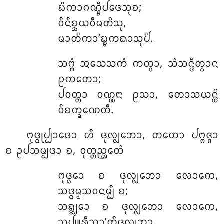
ᨭᩦᨠᩣᨣᨱ᩠ᨮᩥᨸᨴᩮᩈᩩᨧ;
ᩅᩥᨶᩥᨧ᩠ᨨᨿᩅᩥᨾᨲᩦᩈᩩ,
ᨾᩣᨲᩥᨠᩣ’ᨭ᩠ᨮᨠᨳᩣᩈᩩᨸᩥ.
ᩈᨻ᩠ᨻᩴ ᩋᩈᩮᩈᨠᩴ ᨠᨲ᩠ᩅᩣ, ᩈᩴᩈᨶ᩠ᨴᩥᨲ᩠ᩅᩣᨶ
ᩑᨠᨲᩮᩣ;
ᨸᩅᨲ᩠ᨲᩣ ᩅᨱ᩠ᨱᨶᩣ ᩑᩈᩣ, ᨲᩮᩣᩈᨿᨶ᩠ᨲᩦ
ᩅᩥᨧᨠ᩠ᨡᨱᩮᨲᩥ.
ᨻᩩᨴ᩠ᨵᩩᨸ᩠ᨸᩣᨴᩮᩣ ᩉᩥ ᨴᩩᩃ᩠ᩃᨽᩮᩣ, ᨲᨲᩮᩣ ᨸᨻ᩠ᨻᨩ᩠ᨩᩣ
ᨧ ᩏᨸᩈᨾ᩠ᨸᨴᩣ ᨧ, ᩅᩩᨲ᩠ᨲᨬ᩠ᩉᩮᨲᩴ
ᨻᩩᨴ᩠ᨵᩮᩣ ᨧ ᨴᩩᩃ᩠ᩃᨽᩮᩣ ᩃᩮᩣᨠᩮ,
ᩈᨴ᩠ᨵᨾ᩠ᨾᩈᩅᨶᨾ᩠ᨸᩥ ᨧ;
ᩈᨦ᩠ᨥᩮᩣ ᨧ ᨴᩩᩃ᩠ᩃᨽᩮᩣ ᩃᩮᩣᨠᩮ,
ᩈᨸ᩠ᨸᩪᩁᩥᩈᩣ’ᨲᩥᨴᩩᩃ᩠ᩃᨽᩣ.