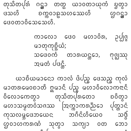
ᨲᩩᩈᩥᨲᨸᩩᩁᩴ ᨣᨶ᩠ᨲ᩠ᩅᩣ ᨲᨲ᩠ᨳ ᨿᩣᩅᨲᩣᨿᩩᨠᩴ ᨮᨲ᩠ᩅᩣ
ᨴᩈᩉᩥ ᨧᨠ᩠ᨠᩅᩣᩊᩈᩉᩔᩮᩉᩥ ᩌᨣᨶ᩠ᨲ᩠ᩅᩣ
ᨴᩮᩅᨲᩣᩅᩥᩈᩮᩈᩮᩉᩥ.
ᨠᩣᩃᩮᩣ ᨴᩮᩅ ᨾᩉᩣᩅᩦᩁ, ᩏᨸ᩠ᨸᨩ᩠ᨩ
ᨾᩣᨲᩩᨠᩩᨧ᩠ᨨᩥᨿᩴ;
ᩈᨴᩮᩅᨠᩴ ᨲᩣᩁᨿᨶ᩠ᨲᩮᩣ, ᨻᩩᨩ᩠ᨫᩔᩩ
ᩋᨾᨲᩴ ᨸᨴᨶ᩠ᨲᩥ.
ᨿᩣᨧᩥᨿᨾᩣᨶᩮᩣ ᨠᩣᩃᩴ ᨴᩦᨸᨬ᩠ᨧ ᨴᩮᩈᨬ᩠ᨧ ᨠᩩᩃᩴ
ᨾᩣᨲᩁᨾᩮᩅᨧᩣᨲᩥ ᩍᨾᩣᨶᩥ ᨸᨬ᩠ᨧ ᨾᩉᩣᩅᩥᩃᩮᩣᨠᨶᩣᨶᩥ
ᩅᩥᩃᩮᩣᨠᩮᨲ᩠ᩅᩣ ᨲᩩᩈᩥᨲᨸᩩᩁᨲᩮᩣ ᨧᩅᩥᨲ᩠ᩅᩣ
ᨾᩉᩣᩈᨾ᩠ᨾᨲᩅᩴᩈᨩᩔ ᩒᨠ᩠ᨠᩣᨠᩁᨬ᩠ᨬᩮᩣ ᨸᩩᨲ᩠ᨲᩣᨶᩴ
ᨠᩩᩈᩃᨾ᩠ᨽᩮᨴᨽᨿᩮᨶ ᨽᨣᩥᨶᩦᩉᩥᨿᩮᩅ ᩈᨴ᩠ᨵᩥᩴ
ᩌᩅᩣᩉᨠᩁᨱᩴ ᩈᩩᨲ᩠ᩅᩣ ᩈᨠ᩠ᨿᩣ ᩅᨲ ᨽᩮᩣ