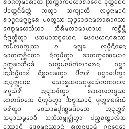
ᩁᩣᨩᨠᩩᨾᩣᩁᩣᨲᩥ ᩒᨠ᩠ᨠᩣᨠᨾᩉᩣᩁᩣᨩᩮᨶ ᩅᩩᨲ᩠ᨲᩅᨧᨶᩴ
ᨸᩅᨲ᩠ᨲᨶᩥᨾᩥᨲ᩠ᨲᩴ ᨠᨲ᩠ᩅᩣ ᩈᨠ᩠ᨿᩣᨲᩥ ᩃᨴ᩠ᨵᨶᩣᨾᩣᨶᩴ
ᩁᩣᨩᩪᨶᨾᨻ᩠ᨽᨶ᩠ᨲᩁᩮ ᨸᩅᨲ᩠ᨲᩔ ᩈᩩᨴ᩠ᨵᩮᩣᨴᨶᨾᩉᩣᩁᩣᨩᩔ
ᨩᩮᨭ᩠ᨮᨾᩉᩮᩈᩥᨿᩣ ᩈᩥᩁᩥᨾᩉᩣᨾᩣᨿᩣᨿ ᨠᩩᨧ᩠ᨨᩥᨾ᩠ᩉᩥ
ᨶᩥᨻ᩠ᨻᨲ᩠ᨲᩥᨲ᩠ᩅᩣ ᨴᩈᨾᩣᩈᨧ᩠ᨧᨿᩮᨶ ᨴᩮᩅᨴᩉᨶᨣᩁᩔ
ᨠᨸᩥᩃᩅᨲ᩠ᨳᩩᩔ ᨧ ᨾᨩ᩠ᨫᩮ ᩃᩩᨾ᩠ᨻᩥᨶᩦᩅᨶᩮ
ᨾᩣᨲᩩᨠᩩᨧ᩠ᨨᩥᨲᩮᩣ ᨶᩥᨠ᩠ᨡᨾᩥᨲ᩠ᩅᩣ ᨩᩣᨲᨠ᩠ᨡᨱᩮᨿᩮᩅ
ᩏᨲ᩠ᨲᩁᩣᨽᩥᨾᩩᨡᩴ ᩈᨲ᩠ᨲᨸᨴᩅᩦᨲᩥᩉᩣᩁᩮᨶ ᨣᨶ᩠ᨲ᩠ᩅᩣ
ᩋᨨᨾ᩠ᨽᩥᩅᩣᨧᩴ ᨶᩥᨧ᩠ᨨᩣᩁᩮᨲ᩠ᩅᩣ ᨸᩥᨲᩁᩴ ᩅᨶ᩠ᨴᩣᨸᩮᨲ᩠ᩅᩣ
ᩋᨶᩩᨠ᩠ᨠᨾᩮᨶ ᩈᩮᩣᩊᩈᩅᩔᩩᨴ᩠ᨴᩮᩈᩥᨠᨠᩣᩃᩮ
ᩁᨩ᩠ᨩᩈᩥᩁᩥᩴ ᩋᨶᩩᨽᩅᩥᨲ᩠ᩅᩣ ᩁᩣᩉᩩᩃᨽᨴ᩠ᨴᩔ
ᨩᩣᨲᨴᩥᩅᩈᩮ ᨶᩥᨠ᩠ᨡᨾᩥᨲ᩠ᩅᩣ ᨨᨻ᩠ᨻᩔᩣᨶᩥ ᨴᩩᨠ᩠ᨠᩁᨧᩁᩥᨿᩴ
ᨧᩁᩥᨲ᩠ᩅᩣ ᩅᩮᩈᩣᨡᨸᩩᨱ᩠ᨱᨾᨴᩥᩅᩈᩮ ᩋᨶᩩᨲ᩠ᨲᩁᩴ
ᩈᨾ᩠ᨾᩣᩈᨾ᩠ᨻᩮᩣᨵᩥᩴ ᩋᨽᩥᩈᨾ᩠ᨻᩩᨩ᩠ᨫᩥᨲ᩠ᩅᩣ ᨸᨬ᩠ᨧᨧᨲ᩠ᨲᩣᩃᩦᩈ
ᩅᩔᩣᨶᩥ ᨴᩮᩅᨾᨶᩩᩔᩣᨶᩴ ᩁᨲᨶᨴᩣᨾᩴ ᨣᨶ᩠ᨳᩮᨶ᩠ᨲᩮᩣ