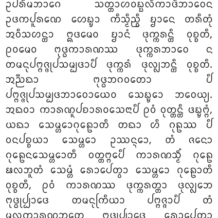
ᩏᨸᩁᩥᨾᨽᩣᨣᩮ ᩈᨲ᩠ᨲᩣᩉᩅᨭ᩠ᨭᩃᩥᨠᩣᨴᩥᨽᩣᩅᩮᨶ
ᩏᨴᨠᨸᩪᩁᨱᩮ ᩉᩮᨭ᩠ᨮᩣ ᨠᩥᩈ᩠ᨾᩥᨬ᩠ᨧᩥ ᨮᩣᨶᩮ ᨲᩁᩥᨲᩩᩴ
ᩋᩅᩥᩈᩉᨶ᩠ᨲᩣ ᩍᨴᨾᩮᩅ ᨮᩣᨶᩴ
ᨴᩩᨠ᩠ᨠᩁᨶ᩠ᨲᩥ ᩅᩩᨧ᩠ᨧᨲᩥ,
ᩑᩅᨾᩮᩅ ᨻᩩᨴ᩠ᨵᨠᩣᩁᨱᩔ ᨴᩩᨠ᩠ᨠᩁᨽᩣᩅᩮ ᨶ
ᨲᨾᨶᩩᨸᨻ᩠ᨻᨩ᩠ᨩᩩᨸᩈᨾ᩠ᨸᨴᩣᨸᩥ ᨴᩩᨠ᩠ᨠᩁᩴ ᨴᩩᩃ᩠ᩃᨽᨶ᩠ᨲᩥ ᩅᩩᨧ᩠ᨧᨲᩥ.
ᩋᨬ᩠ᨬᨳᩣ ᨻᩩᨴ᩠ᨵᨽᨣᩅᨲᩮᩣ ᨸᩥ
ᨸᨻ᩠ᨻᨩ᩠ᨩᩩᨸᩈᨾ᩠ᨸᨴᨽᩣᩅᩮᩣᨿᩮᩅ ᩈᩮᨭ᩠ᨮᩮᩣ ᨽᩅᩮᨿ᩠ᨿ.
ᩋᨳᩅᩣ ᨠᩣᩁᨱᩪᨸᨧᩣᩁᩅᩈᩮᨶᩣᨸᩥ ᩑᩅᩴ ᩅᩩᨲ᩠ᨲᨶ᩠ᨲᩥ ᨴᨭ᩠ᨮᨻ᩠ᨻᩴ,
ᨿᨳᩣ ᩈᩮᨾ᩠ᩉᩮᩣᨣᩩᩊᩮᩣᨲᩥ ᨲᨳᩣ ᩉᩥ ᨣᩩᩊᩔ ᨸᩥ
ᩅᨶᨸᨧ᩠ᨧᨿᩣ ᩈᩮᨾ᩠ᩉᩮᩣ ᩏᩔᨶ᩠ᨶᩮᩣ, ᨲᩴ ᨩᨶᩮᩣ
ᨣᩩᩊᩮᨶᩈᩮᨾ᩠ᩉᩮᩣᨲᩥ ᩅᨲ᩠ᨲᨻ᩠ᨻᩮᨸᩥ ᨠᩣᩁᨱᩈ᩠ᨾᩥᩴ ᨣᩩᩊᩮ
ᨹᩃᨽᩪᨲᩴ ᩈᩮᨾ᩠ᩉᩴ ᩁᩮᩣᨸᩮᨲ᩠ᩅᩣ ᩈᩮᨾ᩠ᩉᩮᩣ ᨣᩩᩊᩮᩣᨲᩥ
ᩅᩩᨧ᩠ᨧᨲᩥ, ᩑᩅᩴ ᨠᩣᩁᨱᩔ ᨴᩩᨠ᩠ᨠᩁᨲ᩠ᨲᩣ ᨴᩩᩃ᩠ᩃᨽᩮ
ᨻᩩᨴ᩠ᨵᩩᨸ᩠ᨸᩣᨴᩮ ᨲᨾᨶᩩᨠᩕᩥᨿᩣ ᨸᨻ᩠ᨻᨩ᩠ᨩᩣᨸᩥ ᨲᩴ
ᨾᩪᩃᨠᩣᩁᨱᨽᩪᨲᩮ ᨻᩩᨴ᩠ᨵᩩᨸ᩠ᨸᩣᨴᩮ ᩁᩮᩣᨸᩮᨲ᩠ᩅᩣ