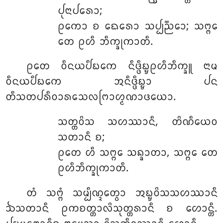
ᨸᩩᨶᩣᨸᩁᩮᩣ;
ᩑᨠᩮᩣ ᨧ ᨳᩮᩁᩮᩣ ᩈᨸ᩠ᨸᨬ᩠ᨬᩮᩣ; ᩈᨻ᩠ᨻᩮ
ᨲᩮ ᩑᩉᩥ ᨽᩥᨠ᩠ᨡᩩᨠᩣᨲᩥ.
ᩑᨲᩮ ᩅᩥᨶᨿᨸᩥᨭᨠᩮ ᨶᩥᨴ᩠ᨴᩥᨭ᩠ᨮᩑᩉᩥᨽᩥᨠ᩠ᨡᩪ ᨶᩣᨾ
ᩅᩥᨶᨿᨸᩥᨭᨠᩮ ᩋᨶᩥᨴ᩠ᨴᩥᨭ᩠ᨮᩣ ᨸᨶ
ᨲᩥᩈᨲᨸᩁᩥᩅᩣᩁᩈᩮᩃᨻᩕᩣᩉ᩠ᨾᨱᩣᨴᨿᩮᩣ.
ᩈᨲ᩠ᨲᩅᩦᩈ ᩈᩉᩔᩣᨶᩥ, ᨲᩦᨱᩥᨿᩮᩅ
ᩈᨲᩣᨶᩥ ᨧ;
ᩑᨲᩮ ᩉᩥ ᩈᨻ᩠ᨻᩮ ᩈᨦ᩠ᨡᩣᨲᩣ, ᩈᨻ᩠ᨻᩮ ᨲᩮ
ᩑᩉᩥᨽᩥᨠ᩠ᨡᩩᨠᩣᨲᩥ.
ᨲᩴ ᩈᨻ᩠ᨻᩴ ᩈᨾ᩠ᨸᩥᨱ᩠ᨯᩮᨲ᩠ᩅᩣ ᩋᨭ᩠ᨮᩅᩦᩈᩈᩉᩔᩣᨶᩥ
ᨨᩈᨲᩣᨶᩥ ᩑᨠᨧᨲ᩠ᨲᩣᩃᩦᩈᩩᨲ᩠ᨲᩁᩣᨶᩥ ᨧ ᩉᩮᩣᨶ᩠ᨲᩥ.