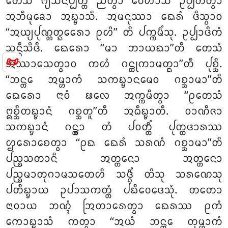
ᨲᩮᩈᩴ ᨻ᩠ᨿᩈᨶᨸ᩠ᨸᨲ᩠ᨲᩥᩴ ᨬᨲ᩠ᩅᩣ ᩅᩮᩉᩣᩈᩴ ᩏᨸ᩠ᨸᨲᩥᨲ᩠ᩅᩣ
ᩋᨽᩥᨾᩩᨡᩮᩣ ᩋᨭ᩠ᨮᩣᩈᩥ. ᩋᨾᨶᩩᩔᩣ ᨳᩮᩁᩴ ᨴᩥᩈ᩠ᩅᩣᩅ
‘‘ᩋᨿ᩠ᨿᨸᩩᨱ᩠ᨱᨲ᩠ᨳᩮᩁᩮᩣ ᩑᩉᩦ’’ ᨲᩥ ᨸᨠ᩠ᨠᨾᩥᩴᩈᩩ. ᩏᨸ᩠ᨸᩣᨴᩥᨠᩴ
ᩈᨶ᩠ᨶᩥᩈᩦᨴᩥ. ᨳᩮᩁᩮᩣ ‘‘ᨾᩣ ᨽᩣᨿᨳᩣ’’ᨲᩥ ᨲᩮᩈᩴ
📜
ᩋᩔᩣᩈᩮᨲ᩠ᩅᩣᩅ ᨠᩉᩴ ᨣᨶ᩠ᨲᩩᨠᩣᨾᨲ᩠ᨳᩣ’’ᨲᩥ ᨸᩩᨧ᩠ᨨᩥ.
‘‘ᨽᨶ᩠ᨲᩮ ᩋᨾ᩠ᩉᩣᨠᩴ ᩈᨠᨭ᩠ᨮᩣᨶᨾᩮᩅ ᨣᨧ᩠ᨨᩣᨾᩣ’’ᨲᩥ
ᨳᩮᩁᩮᩣ ᨶᩣᩅᩴ ᨹᩃᩮ ᩋᨠ᩠ᨠᨾᩥᨲ᩠ᩅᩣ ‘‘ᩑᨲᩮᩈᩴ
ᩍᨧ᩠ᨨᩥᨲᨭ᩠ᨮᩣᨶᩴ ᨣᨧ᩠ᨨᨲᩪ’’ᨲᩥ ᩋᨵᩥᨭ᩠ᨮᩣᨲᩥ. ᩅᩣᨱᩥᨩᩣ
ᩈᨠᨭ᩠ᨮᩣᨶᩴ ᨣᨶ᩠ᨲ᩠ᩅᩣ ᨲᩴ ᨸᩅᨲ᩠ᨲᩥᩴ ᨸᩩᨲ᩠ᨲᨴᩣᩁᩔ
ᩌᩁᩮᩣᨧᩮᨲ᩠ᩅᩣ ‘‘ᩑᨳ ᨳᩮᩁᩴ ᩈᩁᨱᩴ ᨣᨧ᩠ᨨᩣᨾᩣ’’ᨲᩥ
ᨸᨬ᩠ᨧᩈᨲᩣᨶᩥ ᩋᨲ᩠ᨲᨶᩮᩣ ᩋᨲ᩠ᨲᨶᩮᩣ
ᨸᨬ᩠ᨧᨾᩣᨲᩩᨣᩣᨾᩈᨲᩮᩉᩥ ᩈᨴ᩠ᨵᩥᩴ ᨲᩦᩈᩩ ᩈᩁᨱᩮᩈᩩ
ᨸᨲᩥᨭ᩠ᨮᩣᨿ ᩏᨸᩣᩈᨠᨲ᩠ᨲᩴ ᨸᨭᩥᩅᩮᨴᩮᩈᩩᩴ. ᨲᨲᩮᩣ
ᨶᩣᩅᩣᨿ ᨽᨱ᩠ᨯᩴ ᩒᨲᩣᩁᩮᨲ᩠ᩅᩣ ᨳᩮᩁᩔ ᩑᨠᩴ
ᨠᩮᩣᨭ᩠ᨮᩣᩈᩴ ᨠᨲ᩠ᩅᩣ ‘‘ᩋᨿᩴ ᨽᨶ᩠ᨲᩮ ᨲᩩᨾ᩠ᩉᩣᨠᩴ