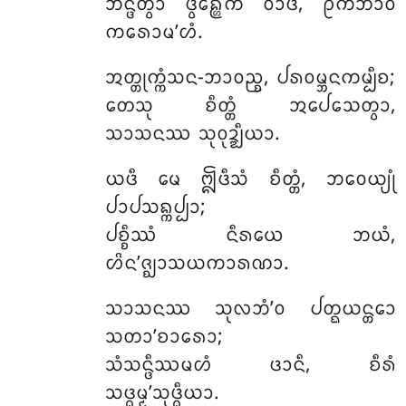
ᨽᩥᨶ᩠ᨴᩥᨲ᩠ᩅᩣ ᨴ᩠ᩅᩮᩊ᩠ᩉᨠᩴ ᩅᩣᨴᩴ, ᩑᨠᩦᨽᩣᩅᩴ
ᨠᩁᩮᩣᨾ’ᩉᩴ.
ᩋᨲ᩠ᨲᩩᨠ᩠ᨠᩴᩈᨶ-ᨽᩣᩅᨬ᩠ᨧ, ᨸᩁᩅᨾ᩠ᨽᨶᨠᨾ᩠ᨸᩥᨧ;
ᨲᩮᩈᩩ ᨧᩥᨲ᩠ᨲᩴ ᩋᨸᩮᩈᩮᨲ᩠ᩅᩣ,
ᩈᩣᩈᨶᩔ ᩈᩩᩅᩩᨯ᩠ᨰᩥᨿᩣ.
ᨿᨴᩥ ᨾᩮ ᩎᨴᩥᩈᩴ ᨧᩥᨲ᩠ᨲᩴ, ᨽᩅᩮᨿ᩠ᨿᩩᩴ
ᨸᩣᨸᩈᨦ᩠ᨠᨸ᩠ᨸᩣ;
ᨸᨧ᩠ᨧᩥᩔᩴ ᨶᩥᩁᨿᩮ ᨽᨿᩴ,
ᩉᩦᨶ’ᨩ᩠ᨫᩣᩈᨿᨠᩣᩁᨱᩣ.
ᩈᩣᩈᨶᩔ
ᩈᩩᩃᨽᩴ’ᩅ ᨸᨲ᩠ᨳᨿᨶ᩠ᨲᩮᩣ
ᩈᨲᩣ’ᨧᩣᩁᩮᩣ;
ᩈᩴᩈᨶ᩠ᨴᩥᩔᨾᩉᩴ ᨴᩣᨶᩥ, ᨧᩥᩁᩴ
ᩈᨴ᩠ᨵᨾ᩠ᨾ’ᩈᩩᨴ᩠ᨵᩥᨿᩣ.