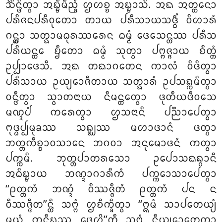
ᨨᩥᨶ᩠ᨴᩥᨲ᩠ᩅᩣ ᩋᨭ᩠ᨮᩥᨾᩥᨬ᩠ᨩᩴ ᩌᩉᨧ᩠ᨧ ᩋᨭ᩠ᨮᩣᩈᩥ. ᩋᨳ ᩋᨲ᩠ᨲᨶᩮᩣ
ᨸᩁᩥᨩᨶᨸᩁᩥᩅᩩᨲᩮᩣ ᨲᩣᨿ ᨸᩁᩥᩈᩣᨿᩈᨴ᩠ᨵᩥᩴ ᩅᩥᩉᩣᩁᩴ
ᨣᨶ᩠ᨲ᩠ᩅᩣ ᩈᨲ᩠ᨳᩣᨾᨵᩩᩁᩔᩁᩮᨶ ᨵᨾ᩠ᨾᩴ ᨴᩮᩈᩮᨶ᩠ᨲᩔ ᨸᩁᩥᩈ
ᨸᩁᩥᨿᨶ᩠ᨲᩮ ᨮᩥᨲᩮᩣ ᨵᨾ᩠ᨾᩴ ᩈᩩᨲ᩠ᩅᩣ ᨸᨻ᩠ᨻᨩ᩠ᨩᩣᨿ ᨧᩥᨲ᩠ᨲᩴ
ᩏᨸ᩠ᨸᩣᨴᩮᩈᩥ. ᩋᨳ ᨲᨳᩣᨣᨲᩮᨶ ᨠᩣᩃᩴ ᩅᩥᨴᩥᨲ᩠ᩅᩣ
ᨸᩁᩥᩈᩣᨿ ᩏᨿ᩠ᨿᩮᩣᨩᩥᨲᩣᨿ ᩈᨲ᩠ᨳᩣᩁᩴ ᩏᨸᩈᨦ᩠ᨠᨾᩥᨲ᩠ᩅᩣ
ᩅᨶ᩠ᨴᩥᨲ᩠ᩅᩣ ᩈ᩠ᩅᩣᨲᨶᩣᨿ ᨶᩥᨾᨶ᩠ᨲᩮᨲ᩠ᩅᩣ ᨴᩩᨲᩥᨿᨴᩥᩅᩈᩮ
ᨾᨱ᩠ᨯᨸᩴ ᨠᩁᩮᨲ᩠ᩅᩣ ᩌᩈᨶᩣᨶᩥ ᨸᨬ᩠ᨬᩣᨸᩮᨲ᩠ᩅᩣ
ᨻᩩᨴ᩠ᨵᨸ᩠ᨸᨾᩩᨡᩔ ᩈᨦ᩠ᨥᩔ ᨾᩉᩣᨴᩣᨶᩴ ᨴᨲ᩠ᩅᩣ
ᨽᨲ᩠ᨲᨠᩥᨧ᩠ᨧᩣᩅᩈᩣᨶᩮ ᨽᨣᩅᩣ ᩋᨶᩩᨾᩮᩣᨴᨶᩴ ᨠᨲ᩠ᩅᩣ
ᨸᨠ᩠ᨠᨾᩥ. ᨽᩩᨲ᩠ᨲᨸᩣᨲᩁᩈᩮᩣ ᩏᨸᩮᩣᩈᨳᨦ᩠ᨣᩣᨶᩥ
ᩋᨵᩥᨭ᩠ᨮᩣᨿ ᨽᨱ᩠ᨯᩣᨣᩣᩁᩥᨠᩴ ᨸᨠ᩠ᨠᩮᩣᩈᩣᨸᩮᨲ᩠ᩅᩣ
‘‘ᩑᨲ᩠ᨲᨠᩴ ᨽᨱ᩠ᨯᩴ ᩅᩥᩔᨩ᩠ᨩᩥᨲᩴ ᩑᨲ᩠ᨲᨠᩴ ᨸᨶ ᨶ
ᩅᩥᩔᨩ᩠ᨩᩥᨲ’’ᨶ᩠ᨲᩥ ᩈᨻ᩠ᨻᩴ ᩌᨧᩥᨠ᩠ᨡᩥᨲ᩠ᩅᩣ ‘‘ᩍᨾᩴ ᩈᩣᨸᨲᩮᨿ᩠ᨿᩴ
ᨾᨿ᩠ᩉᩴ ᨠᨶᩥᨭ᩠ᨮᩔ ᨴᩮᩉᩦ’’ᨲᩥ ᩈᨻ᩠ᨻᩴ ᨶᩥᨿ᩠ᨿᩮᩣᨲᩮᨲ᩠ᩅᩣ