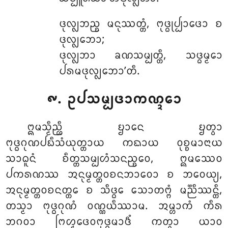
ᨴᩩᩃ᩠ᩃᨽᨬ᩠ᨧ ᨾᨶᩩᩔᨲ᩠ᨲᩴ, ᨻᩩᨴ᩠ᨵᩩᨸ᩠ᨸᩣᨴᩮᩣ ᨧ
ᨴᩩᩃ᩠ᩃᨽᩮᩣ;
ᨴᩩᩃ᩠ᩃᨽᩣ ᨡᨱᩈᨾ᩠ᨸᨲ᩠ᨲᩥ, ᩈᨴ᩠ᨵᨾ᩠ᨾᩮᩣ
ᨸᩁᨾᨴᩩᩃ᩠ᩃᨽᩮᩣ’ᨲᩥ.
᪑. ᩏᨸᩈᨾ᩠ᨸᨴᩣᨠᨱ᩠ᨯᩮᩣ
ᩍᨾᩈ᩠ᨾᩥᨬ᩠ᩉᩥ ᨮᩣᨶᩮ ᨮᨲ᩠ᩅᩣ
ᨻᩩᨴ᩠ᨵᨣᩩᨱᨸᨭᩥᩈᩴᨿᩩᨲ᩠ᨲᩣᨿ ᨠᨳᩣᨿ ᩅᩩᨧ᩠ᨧᨾᩣᨶᩣᨿ
ᩈᩣᨵᩪᨶᩴ ᨧᩥᨲ᩠ᨲᩈᨾ᩠ᨸᩉᩴᩈᨶᨬ᩠ᨧᩮᩅ, ᩍᨾᩔᩮᩅ
ᨸᨠᩁᨱᩔ ᩋᨶᩩᨾ᩠ᨾᨲ᩠ᨲᩅᨧᨶᨽᩣᩅᩮᩣ ᨧ ᨽᩅᩮᨿ᩠ᨿ,
ᩋᨶᩩᨾ᩠ᨾᨲ᩠ᨲᩅᨧᨶᨲ᩠ᨲᩮ ᨧ ᩈᩥᨴ᩠ᨵᩮ ᩈᩮᩣᨲᨻ᩠ᨻᩴ ᨾᨬ᩠ᨬᩥᩔᨶ᩠ᨲᩥ,
ᨲᩈ᩠ᨾᩣ ᨻᩩᨴ᩠ᨵᨣᩩᨱᩴ ᩅᨱ᩠ᨱᨿᩥᩔᩣᨾ. ᩋᨾ᩠ᩉᩣᨠᩴ ᨠᩥᩁ
ᨽᨣᩅᩣ ᨻᩕᩉ᩠ᨾᨴᩮᩅᨻᩩᨴ᩠ᨵᨾᩣᨴᩥᩴ ᨠᨲ᩠ᩅᩣ ᨿᩣᩅ