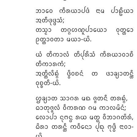
ᨽᩣᩅᩮ ᨠᩥᩁᨿᩣᨸᨴᩴ ᨶᩣᨾ ᨸᩣᩊᩥᨿᩣ
ᩋᨲᩥᨴᩩᨴ᩠ᨴᩈᩴ;
ᨲᩈ᩠ᨾᩣ ᨲᨣ᩠ᨣᩉᨱᩪᨸᩣᨿᩮᩣ ᩅᩩᨲ᩠ᨲᩮᩣ
ᩑᨲ᩠ᨲᩣᩅᨲᩣ ᨾᨿᩣ-ᨿᩦ.
ᨿᩴ
ᨲᩥᨠᩣᩃᩴ ᨲᩥᨸᩩᩁᩥᩈᩴ ᨠᩥᩁᨿᩣᩅᩣᨧᩥ
ᨲᩥᨠᩣᩁᨠᩴ;
ᩋᨲ᩠ᨲᩥᩃᩥᨦ᩠ᨣᩴ ᨴ᩠ᩅᩥᩅᨧᨶᩴ ᨲ ᨴᩣᨡ᩠ᨿᩣᨲᨶ᩠ᨲᩥ
ᩅᩩᨧ᩠ᨧᨲᩥ-ᨿᩦ.
ᩌᨡ᩠ᨿᩣᨲ
ᩈᩣᨣᩁ ᨾᨳ ᨩ᩠ᨩᨲᨶᩥ ᨲᩁᨦ᩠ᨣᩴ,
ᨵᩣᨲᩩᨩ᩠ᨩᩃᩴ ᩅᩥᨠᩁᨱ ᨣᨾ ᨠᩣᩃᨾᩦᨶᩴ;
ᩃᩮᩣᨸᩣ ᨶᩩᨻᨶ᩠ᨵ ᩁᨿ ᨾᨲ᩠ᨳ ᩅᩥᨽᩣᨣᨲᩦᩁᩴ,
ᨵᩦᩁᩣ ᨲᩁᨶ᩠ᨲᩥ ᨠᩅᩥᨶᩮᩣ ᨸᩩᨳᩩ ᨻᩩᨴ᩠ᨵᩥ ᨶᩣᩅᩣ-
ᨿᩦ.