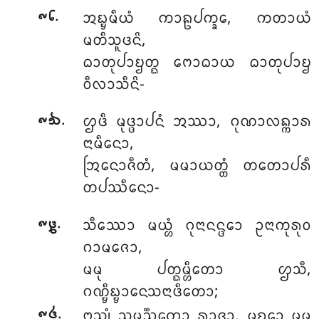
.
ᩋᨭ᩠ᨮᨾᩥᨿᩴ ᨠᩣᩊᨸᨠ᩠ᨡᩮ, ᨠᨲᩣᨿᩴ
᪑᪒
ᨾᨲᩥᩈᩪᨴᨶᩦ,
ᨵᩣᨲᩩᨸᩣᨮᨲ᩠ᨳ ᨻᩮᩣᨵᩣᨿ ᨵᩣᨲᩩᨸᩣᨮ
ᩅᩥᩃᩣᩈᩥᨶᩦ-
.
ᩌᨴᩥ ᨾᩩᨴ᩠ᨴᩣᨸᨶᩴ ᩋᩔᩣ, ᨣᩩᨱᩣᩃᨦ᩠ᨠᩣᩁ
᪑᪓
ᨶᩣᨾᩥᨶᩮᩣ,
ᩒᨶᩮᩣᨩᩥᨲᩴ, ᨾᨾᩣᨿᨲ᩠ᨲᩴ ᨲᨲᩮᩣᨸᩁᩥ
ᨲᨸᩔᩥᨶᩮᩣ-
.
ᩈᩥᩔᩮᩣ ᨾᨿ᩠ᩉᩴ ᨣᩩᨶᩣᨶᨶ᩠ᨴᩮᩣ ᩏᨶᩣᨠᩩᩁᩩᩅ
᪑᪔
ᨣᩣᨾᨩᩮᩣ,
ᨾᨾᩩ ᨸᨲ᩠ᨳᨾ᩠ᩉᩥᨲᩮᩣ ᩌᩈᩥ,
ᨣᨱ᩠ᨮᩥᨭ᩠ᨮᩣᨶᩮᩈᨶᩣᨴᩥᨲᩮᩣ;
.
ᨻᩈ᩠ᨲ᩠ᨿᩴ ᩈᨾᨬ᩠ᨬᨠᩮᩣ ᩁᩣᨩᩣ, ᨾᨧ᩠ᨧᩮᩣ ᨾᨾ
᪑᪕