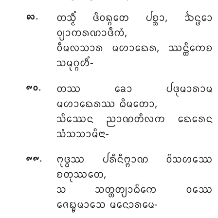
.
ᨲᩈ᩠ᨾᩥᩴ ᨴᩥᩅᨦ᩠ᨣᨲᩮ ᨸᨧ᩠ᨨᩣ, ᨨᨶ᩠ᨴᩮᩣ
᪙
ᩅ᩠ᨿᩣᨠᩁᨱᩣᨴᩥᨠᩴ,
ᩅᩥᨾᩃᩈᩣᩁ ᨾᩉᩣᨳᩮᩁ, ᩔᨶ᩠ᨲᩥᨠᩮᨧ
ᩈᨾᩩᨣ᩠ᨣᩉᩥᩴ-
.
ᨲᩔ ᨡᩮᩣ ᨸᨴᩩᨾᩣᩁᩣᨾ
᪑᪐
ᨾᩉᩣᨳᩮᩁᩔ ᨵᩦᨾᨲᩮᩣ,
ᩈᩥᩔᩮᨶ ᨬᩣᨱᨲᩥᩃᨠ ᨳᩮᩁᩮᨶ
ᩈᩴᩈᩈᩣᨾᩥᨶᩣ-
.
ᨻᩩᨴ᩠ᨵᩔ ᨸᩁᩥᨶᩥᨻ᩠ᨻᩣᨱ ᩅᩦᩈᩉᩔᩮ
᪑᪑
ᨧᨲᩩᩔᨲᩮ,
ᩈ ᩈᨲ᩠ᨲᨲ᩠ᨿᩣᨵᩥᨠᩮ ᩅᩔᩮ
ᨩᩮᨭ᩠ᨮᨾᩣᩈᩮ ᨾᨶᩮᩣᩁᨾᩮ-