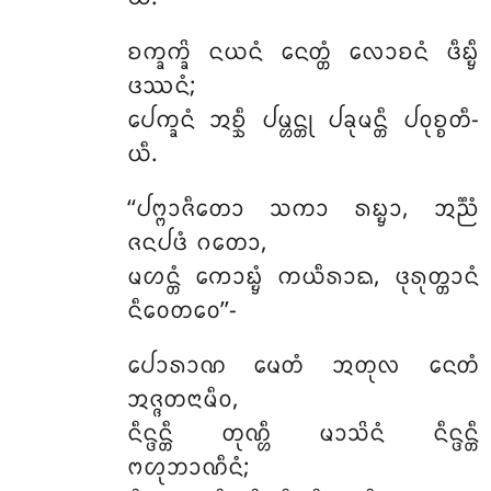
ᨧᨠ᩠ᨡᨠ᩠ᨡᩦ
ᨶᨿᨶᩴ ᨶᩮᨲ᩠ᨲᩴ ᩃᩮᩣᨧᨶᩴ ᨴᩥᨭ᩠ᨮᩥ
ᨴᩔᨶᩴ;
ᨸᩮᨠ᩠ᨡᨶᩴ ᩋᨧ᩠ᨨᩥ ᨸᨾ᩠ᩉᨶ᩠ᨲᩩ ᨸᨡᩩᨾᨶ᩠ᨲᩥ ᨸᩅᩩᨧ᩠ᨧᨲᩥ-
ᨿᩥ.
‘‘ᨸᨻ᩠ᨻᩣᨩᩥᨲᩮᩣ
ᩈᨠᩣ ᩁᨭ᩠ᨮᩣ, ᩋᨬ᩠ᨬᩴ
ᨩᨶᨸᨴᩴ ᨣᨲᩮᩣ,
ᨾᩉᨶ᩠ᨲᩴ ᨠᩮᩣᨭ᩠ᨮᩴ ᨠᨿᩥᩁᩣᨳ, ᨴᩩᩁᩩᨲ᩠ᨲᩣᨶᩴ
ᨶᩥᩅᩮᨲᩅᩮ’’-
ᨸᩮᩣᩁᩣᨱ
ᨾᩮᨲᩴ ᩋᨲᩩᩃ ᨶᩮᨲᩴ
ᩋᨩ᩠ᨩᨲᨶᩣᨾᩥᩅ,
ᨶᩥᨶ᩠ᨴᨶ᩠ᨲᩥ ᨲᩩᨱ᩠ᩉᩥ ᨾᩣᩈᩦᨶᩴ ᨶᩥᨶ᩠ᨴᨶ᩠ᨲᩥ
ᨻᩉᩩᨽᩣᨱᩥᨶᩴ;