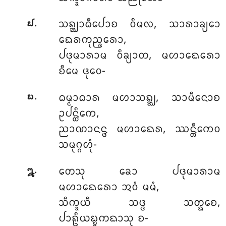
.
ᩈᨦ᩠ᨥᩣᨵᩥᨸᩮᩣᨧ ᩅᩥᨾᩃ, ᩈᩣᩁᩣᨡ᩠ᨿᩮᩣ
᪖
ᨳᩮᩁᨠᩩᨬ᩠ᨩᩁᩮᩣ,
ᨸᨴᩩᨾᩣᩁᩣᨾ ᩅᩥᨡ᩠ᨿᩣᨲ, ᨾᩉᩣᨳᩮᩁᩮᩣ
ᨧᩥᨾᩮ ᨴᩩᩅᩮ-
.
ᨵᨾ᩠ᨾᩣᨵᩣᩁ ᨾᩉᩣᩈᨦ᩠ᨥ, ᩈᩣᨾᩥᨶᩮᩣᨧ
᪗
ᩏᨸᨶ᩠ᨲᩥᨠᩮ,
ᨬᩣᨱᩣᨶᨶ᩠ᨴ ᨾᩉᩣᨳᩮᩁ, ᩔᨶ᩠ᨲᩥᨠᩮᩅ
ᩈᨾᩩᨣ᩠ᨣᩉᩩᩴ-
.
ᨲᩮᩈᩩ ᨡᩮᩣ ᨸᨴᩩᨾᩣᩁᩣᨾ
᪘
ᨾᩉᩣᨳᩮᩁᩮᩣ ᩋᩅᩴ ᨾᨾᩴ,
ᩈᩥᨠ᩠ᨡᨿᩥ ᩈᨴ᩠ᨴ ᩈᨲ᩠ᨳᩮᨧ,
ᨸᩣᩊᩥᨿᨭ᩠ᨮᨠᨳᩣᩈᩩ ᨧ-