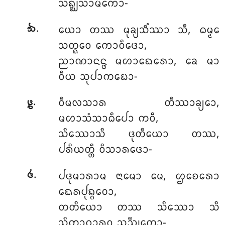
ᩈᨦ᩠ᨥᩈᩣᨾᩥᨠᩮᩣ-
.
ᨿᩮᩣ ᨲᩔ ᨾᩩᨡ᩠ᨿᩈᩥᩴᩔᩣ ᩈᩥ, ᨵᨾ᩠ᨾᩮ
᪓
ᩈᨲ᩠ᨳᩮᩅ ᨠᩮᩣᩅᩥᨴᩮᩣ,
ᨬᩣᨱᩣᨶᨶ᩠ᨴ ᨾᩉᩣᨳᩮᩁᩮᩣ, ᨡᩮ ᨾᩣ
ᩅᩥᨿ ᩈᩩᨸᩣᨠᨭᩮᩣ-
.
ᩅᩥᨾᩃᩈᩣᩁ ᨲᩥᩔᩣᨡ᩠ᨿᩮᩣ,
᪔
ᨾᩉᩣᩈᩴᩈᩣᨵᩥᨸᩮᩣ ᨠᩅᩥ,
ᩈᩥᩔᩮᩣᩈᩥ ᨴᩩᨲᩥᨿᩮᩣ ᨲᩔ,
ᨸᩁᩥᨿᨲ᩠ᨲᩥ ᩅᩥᩈᩣᩁᨴᩮᩣ-
.
ᨸᨴᩩᨾᩣᩁᩣᨾ ᨶᩣᨾᩮᩣ ᨾᩮ, ᩌᨧᩮᩁᩮᩣ
᪕
ᨳᩮᩁᨸᩩᨦ᩠ᨣᩅᩮᩣ,
ᨲᨲᩥᨿᩮᩣ ᨲᩔ ᩈᩥᩔᩮᩣ ᩈᩥ
ᩈᩥᨠ᩠ᨡᩣᨣᩣᩁᩅ ᩈᨬ᩠ᨬᩩᨲᩮᩣ-