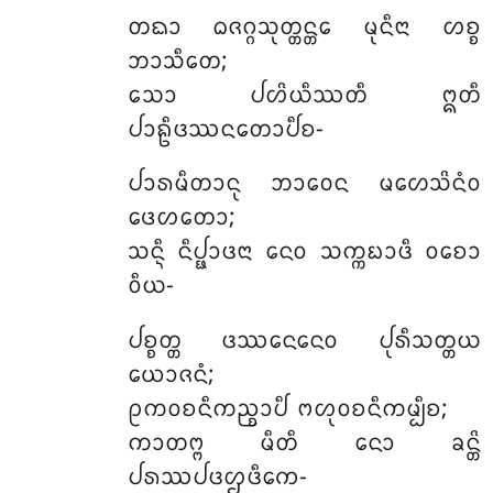
ᨲᨳᩣ ᨵᨩᨣ᩠ᨣᩈᩩᨲ᩠ᨲᨶ᩠ᨲᩮ ᨾᩩᨶᩥᨶᩣ ᩉᨧ᩠ᨧ
ᨽᩣᩈᩥᨲᩮ;
ᩈᩮᩣ ᨸᩉᩦᨿᩥᩔᨲᩥ ᩍᨲᩥ
ᨸᩣᩊᩥᨴᩔᨶᨲᩮᩣᨸᩥᨧ-
ᨸᩣᩁᨾᩥᨲᩣᨶᩩ ᨽᩣᩅᩮᨶ ᨾᩉᩮᩈᩦᨶᩴᩅ
ᨴᩮᩉᨲᩮᩣ;
ᩈᨶ᩠ᨶᩥ ᨶᩥᨸ᩠ᨹᩣᨴᨶᩣ ᨶᩮᩅ ᩈᨠ᩠ᨠᨭᩣᨴᩥ ᩅᨧᩮᩣ
ᩅᩥᨿ-
ᨸᨧ᩠ᨧᨲ᩠ᨲ ᨴᩔᨶᩮᨶᩮᩅ ᨸᩩᩁᩥᩈᨲ᩠ᨲᨿ
ᨿᩮᩣᨩᨶᩴ;
ᩑᨠᩅᨧᨶᩥᨠᨬ᩠ᨧᩣᨸᩥ ᨻᩉᩩᩅᨧᨶᩥᨠᨾ᩠ᨸᩥᨧ;
ᨠᩣᨲᨻ᩠ᨻ ᨾᩥᨲᩥ ᨶᩮᩣ ᨡᨶ᩠ᨲᩦ
ᨸᩁᩔᨸᨴᩌᨴᩥᨠᩮ-