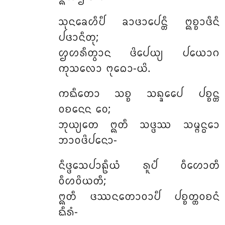
ᩈᩩᨶᨡᩮᩉᩥᨸᩥ ᨡᩣᨴᩣᨸᩮᨶ᩠ᨲᩥ ᩍᨧ᩠ᨧᩣᨴᩥᨶᩥ
ᨸᨴᩣᨶᩥᨲᩩ;
ᩌᩉᩁᩥᨲ᩠ᩅᩣᨶ ᨴᩦᨸᩮᨿ᩠ᨿ ᨸᨿᩮᩣᨣ
ᨠᩩᩈᩃᩮᩣ ᨻᩩᨵᩮᩣ-ᨿᩦ.
ᨠᨳᩥᨲᩮᩣ
ᩈᨧ᩠ᨧ ᩈᨦ᩠ᨡᩮᨸᩮ ᨸᨧ᩠ᨧᨶ᩠ᨲ
ᩅᨧᨶᩮᨶ ᩅᩮ;
ᨽᩩᨿ᩠ᨿᨲᩮ ᩍᨲᩥ ᩈᨴ᩠ᨴᩔ ᩈᨾ᩠ᨻᨶ᩠ᨵᩮᩣ
ᨽᩣᩅᨴᩦᨸᨶᩮᩣ-
ᨶᩥᨴ᩠ᨴᩮᩈᨸᩣᩊᩥᨿᩴ ᩁᩪᨸᩴ ᩅᩥᩉᩮᩣᨲᩥ
ᩅᩥᩉᩅᩦᨿᨲᩥ;
ᩍᨲᩥ ᨴᩔᨶᨲᩮᩣᩅᩣᨸᩥ ᨸᨧ᩠ᨧᨲ᩠ᨲᩅᨧᨶᩴ
ᨳᩥᩁᩴ-