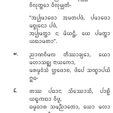
ᩅᩥᩃᩩᨲ᩠ᨲᩮᩣ ᩅᩥᩃᩩᨾ᩠ᨸᨲᩦ-
‘‘ᩋᨸ᩠ᨸᨾᩣᨴᩮᩣ
ᩋᨾᨲᨸᨴᩴ, ᨸᨾᩣᨴᩮᩣ
ᨾᨧ᩠ᨧᩩᨶᩮᩣ ᨸᨴᩴ,
ᩋᨸ᩠ᨸᨾᨲ᩠ᨲᩣ ᨶ ᨾᩦᨿᨶ᩠ᨲᩥ, ᨿᩮ ᨸᨾᨲ᩠ᨲᩣ
ᨿᨳᩣᨾᨲᩣ’’.
.
ᨬᩣᨱᩅᩥᨾᩃ ᨲᩥᩔᩣᨡ᩠ᨿᩮᩣ, ᨿᩮᩣ
᪑
ᨾᩉᩣᩈᨦ᩠ᨥ ᨶᩣᨿᨠᩮᩣ,
ᨾᩁᨾ᩠ᨾᩅᩴᩈᩴ ᩌᨴᩮᩣᨧ, ᨴᩦᨸᩮ ᩈᨱ᩠ᨮᩣᨸᨿᩦ
ᩍᨵ-
.
ᨲᩔ ᨸᨵᩣᨶ ᩈᩥᩔᩮᩣᩈᩥ, ᨸᩣᩊᩥ
᪒
ᨿᨭ᩠ᨮᨠᨳᩣ ᩅᩥᨴᩪ,
ᨵᨾ᩠ᨾᨵᩣᩁ ᩈᨾᨬ᩠ᨬᩣᨲᩮᩣ, ᨿᩮᩣ ᨾᩉᩣ