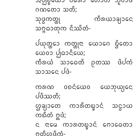
ᩋᨸ᩠ᨸᨧ᩠ᨧᨿᩮᩣ
ᨸᩁᩮᩣ ᩉᩮᩣᨲᩥ ᨽᩪᩅᩣᨴᩥ
ᨣᨱᨲᩮᩣ ᩈᨲᩥ;
ᩈᩩᨴ᩠ᨵᨠᨲ᩠ᨲᩩ ᨠᩥᩁᨿᩣᨡ᩠ᨿᩣᨶᩮ
ᩈᨻ᩠ᨻᨵᩣᨲᩩᨠ ᨶᩥᩔᩥᨲᩴ-
ᨸᨿᩩᨲ᩠ᨲᩮᩣ
ᨠᨲ᩠ᨲᩩᨶᩣ ᨿᩮᩣᨣᩮ ᨮᩥᨲᩮᩣ
ᨿᩮᩅᩣ ᨸ᩠ᨸᨵᩣᨶᩥᨿᩮ;
ᨠᩥᩁᨿᩴ ᩈᩣᨵᩮᨲᩥ ᩑᨲᩔ ᨴᩦᨸᨠᩴ
ᩈᩣᩈᨶᩮ ᨸᨴᩴ-
ᨠᩁᨱ ᩅᨧᨶᩴᨿᩮᩅ ᨿᩮᨽᩩᨿ᩠ᨿᩮᨶ
ᨸᨴᩥᩔᨲᩥ;
ᩌᨡ᩠ᨿᩣᨲᩮ ᨠᩣᩁᩥᨲᨭ᩠ᨮᩣᨶᩴ ᩈᨶ᩠ᨵᩣᨿ
ᨠᨳᩥᨲᩴ ᩍᨴᩴ;
ᨶ ᨶᩣᨾᩮ ᨠᩣᩁᨲᨭ᩠ᨮᩣᨶᩴ ᨻᩮᩣᨵᩮᨲᩣ
ᩍᨲᩥᩌᨴᩥᨠᩴ-