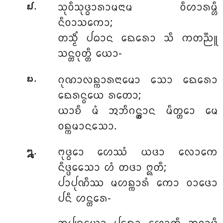
.
ᩈᩩᩅᩥᩈᩩᨴ᩠ᨵᩣᩁᩣᨾᨶᩣᨾ ᩅᩥᩉᩣᩁᨾ᩠ᩉᩥ
᪖
ᨶᩥᩅᩣᩈᨠᩮᩣ;
ᨲᩈ᩠ᨾᩥᩴ ᨸᨵᩣᨶ ᨳᩮᩁᩮᩣ ᩈᩥ ᨠᨲᨬ᩠ᨬᩪ
ᩈᨶ᩠ᨲᩅᩩᨲ᩠ᨲᩥ ᨿᩮᩣ-
.
ᨣᩩᨱᩣᩃᨦ᩠ᨠᩣᩁᨶᩣᨾᩮᩣ ᩈᩮᩣ ᨳᩮᩁᩮᩣ
᪗
ᨳᩮᩁᨶ᩠ᩅᨿᩮ ᩁᨲᩮᩣ;
ᨿᩣᨧᩥ ᨾᩴ ᩋᨽᩥᨣᨶ᩠ᨲ᩠ᩅᩣᨶ ᨾᩥᨲ᩠ᨲᩮᩣ ᨾᩮ
ᩅᨦ᩠ᨠᨾᩣᨶᩈᩮᩣ.
.
ᨻᩩᨴ᩠ᨵᩮᩣ ᩉᩮᩔᩴ ᨿᨴᩣ ᩃᩮᩣᨠᩮ
᪘
ᨶᩥᨴ᩠ᨴᩮᩈᩮᩣ ᩉᩴ ᨲᨴᩣ ᩍᨲᩥ;
ᨸᩣᨸᩩᨱᩥᩔ ᨾᩉᨦ᩠ᨠᩣᩁᩴ ᨠᩮᩣ ᩅᩣᨴᩮᩣ
ᨸᨶᩥ ᩉᨶ᩠ᨲᩁᩮ-