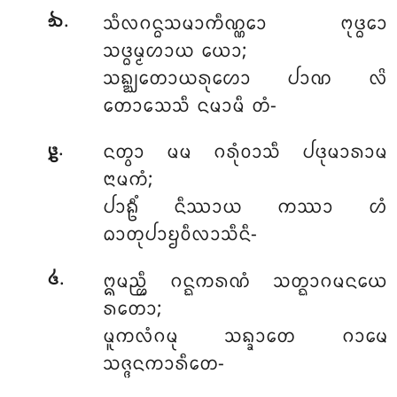
.
ᩈᩥᩃᨣᨶ᩠ᨵᩈᨾᩣᨠᩥᨱ᩠ᨱᩮᩣ ᨻᩩᨴ᩠ᨵᩮᩣ
᪓
ᩈᨴ᩠ᨵᨾ᩠ᨾᩉᩣᨿ ᨿᩮᩣ;
ᩈᨦ᩠ᨥᨲᩮᩣᨿᩁᩩᩉᩮᩣ ᨸᩣᨱ ᩃᩦ
ᨲᩮᩣᩈᩮᩈᩥ ᨶᨾᩣᨾᩥ ᨲᩴ-
.
ᨶᨲ᩠ᩅᩣ ᨾᨾ ᨣᩁᩩᩴᩅᩣᩈᩥ ᨸᨴᩩᨾᩣᩁᩣᨾ
᪔
ᨶᩣᨾᨠᩴ;
ᨸᩣᩊᩥᩴ ᨶᩥᩔᩣᨿ ᨠᩔᩣ ᩉᩴ
ᨵᩣᨲᩩᨸᩣᨮᩅᩥᩃᩣᩈᩥᨶᩥ-
.
ᩍᨾᨬ᩠ᩉᩥ ᨣᨶ᩠ᨳᨠᩁᨱᩴ ᩈᨲ᩠ᨳᩣᨣᨾᨶᨿᩮ
᪕
ᩁᨲᩮᩣ;
ᨾᩪᨠᩃᩴᨣᨾᩩ ᩈᨦ᩠ᨡᩣᨲᩮ ᨣᩣᨾᩮ
ᩈᨩ᩠ᨩᨶᨠᩣᩁᩥᨲᩮ-