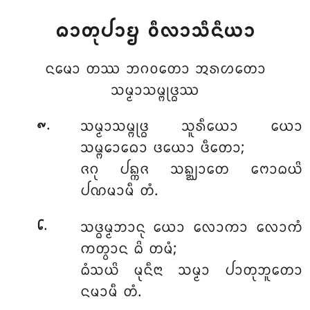
ᨵᩣᨲᩩᨸᩣᨮ
ᩅᩥᩃᩣᩈᩥᨶᩥᨿᩣ
ᨶᨾᩮᩣ ᨲᩔ ᨽᨣᩅᨲᩮᩣ ᩋᩁᩉᨲᩮᩣ
ᩈᨾ᩠ᨾᩣᩈᨾ᩠ᨻᩩᨴ᩠ᨵᩔ
.
ᩈᨾ᩠ᨾᩣᩈᨾ᩠ᨻᩩᨴ᩠ᨵ ᩈᩪᩁᩥᨿᩮᩣ ᨿᩮᩣ
᪑
ᩈᨾ᩠ᨻᩮᩣᨵᩮᩣ ᨴᨿᩮᩣ ᨴᩥᨲᩮᩣ;
ᨩᨣᩩ ᨸᨦ᩠ᨠᨩ ᩈᨦ᩠ᨥᩣᨲᩮ ᨻᩮᩣᨵᨿᩦ
ᨸᨱᨾᩣᨾᩥ ᨲᩴ.
.
ᩈᨴ᩠ᨵᨾ᩠ᨾᨽᩣᨶᩩ ᨿᩮᩣ ᩃᩮᩣᨠᩣ ᩃᩮᩣᨠᩴ
᪒
ᨠᨲ᩠ᩅᩣᨶ ᨵᩦ ᨲᨾᩴ;
ᨵᩴᩈᨿᩦ ᨾᩩᨶᩥᨶᩣ ᩈᨾ᩠ᨾᩣ ᨸᩣᨲᩩᨽᩪᨲᩮᩣ
ᨶᨾᩣᨾᩥ ᨲᩴ.