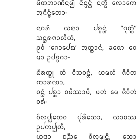
ᨾᩥᨲᨽᩣᨱᩥᨶᨾ᩠ᨸᩥ ᨶᩥᨶ᩠ᨴᨶ᩠ᨲᩥ ᨶᨲ᩠ᨳᩥ ᩃᩮᩣᨠᩮ
ᩋᨶᩥᨶ᩠ᨴᩥᨲᩮᩣ-
ᨶᨣᩁᩴ
ᨿᨳᩣ ᨸᨧ᩠ᨧᨶ᩠ᨲᩴ ‘‘ᨣᩩᨲ᩠ᨲᩴ’’
ᩈᨶ᩠ᨲᩁᨻᩣᩉᩥᨿᩴ,
ᩑᩅᩴ ‘ᨣᩮᩣᨸᩮᨳ’ ᩋᨲ᩠ᨲᩣᨶᩴ, ᨡᨱᩮ ᩅᩮ
ᨾᩣ ᩏᨸᨧ᩠ᨧᨣᩣ-
ᨵᩥᩁᨲ᩠ᨳᩩ
ᨲᩴ ᩅᩥᩈᩅᨶ᩠ᨲᩴ, ᨿᨾᩉᩴ ᨩᩦᩅᩥᨲ
ᨠᩣᩁᨱᩣ,
ᩅᨶ᩠ᨲᩴ ᨸᨧ᩠ᨨᩣ ᩅᨾᩥᩔᩣᨾᩥ, ᨾᨲᩴ ᨾᩮ ᨩᩥᩅᩥᨲᩴ
ᩅᩁᩴ-
ᩅᩥᩃᩩᨸ᩠ᨸᨲᩮᩅ
ᨸᩩᩁᩥᩈᩮᩣ, ᨿᩣᩅᩔ
ᩏᨸᨠᨸ᩠ᨸᨲᩥ,
ᨿᨴᩣ ᨧᨬ᩠ᨬᩮ ᩅᩥᩃᩩᨾ᩠ᨸᨶ᩠ᨲᩦ, ᩈᩮᩣ