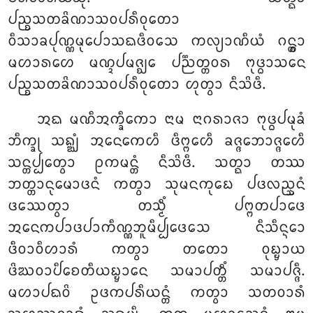
ᨸᨬ᩠ᨧᩈᨲᨡᩦᨱᩣᩈᩅᨸᩁᩥᩅᩩᨲᩮᩣ
ᩅᩥᩈᩣᨡᨸᩩᨱ᩠ᨱᨾᩩᨸᩮᩣᩈᨳᨴᩥᩅᩈᩮ ᨠᩃ᩠ᨿᩣᨱᩥᨿᩴ ᨣᨶ᩠ᨲ᩠ᩅᩣ
ᨾᩉᩣᩁᩉᩮ ᨾᨱ᩠ᨯᨸᨾᨩ᩠ᨫᩮ ᨸᨬ᩠ᨬᨲ᩠ᨲᩅᩁ ᨻᩩᨴ᩠ᨵᩣᩈᨶᩮ
ᨸᨬ᩠ᨧᩈᨲᨡᩦᨱᩣᩈᩅᨸᩁᩥᩅᩩᨲᩮᩣ ᩉᩩᨲ᩠ᩅᩣ ᨶᩥᩈᩦᨴᩥ.
ᩋᨳ ᨾᨱᩥᩋᨠ᩠ᨡᩥᨠᩮᩣ ᨶᩣᨾ ᨶᩣᨣᩁᩣᨩᩣ ᨻᩩᨴ᩠ᨵᨸᨾᩩᨡᩴ
ᨽᩥᨠ᩠ᨡᩩ ᩈᨦ᩠ᨥᩴ ᩋᨶᩮᨠᩮᩉᩥ ᨴᩥᨻ᩠ᨻᩮᩉᩥ ᨡᨩ᩠ᨩᨽᩮᩣᨩ᩠ᨩᩮᩉᩥ
ᩈᨶ᩠ᨲᨸ᩠ᨸᩮᨲ᩠ᩅᩣ ᩑᨠᨾᨶ᩠ᨲᩴ ᨶᩥᩈᩦᨴᩥ. ᩈᨲ᩠ᨳᩣ ᨲᩔ
ᨽᨲ᩠ᨲᩣᨶᩩᨾᩮᩣᨴᨶᩴ ᨠᨲ᩠ᩅᩣ ᩈᩩᨾᨶᨠᩩᨭᩮ ᨸᨴᩃᨬ᩠ᨨᨶᩴ
ᨴᩔᩮᨲ᩠ᩅᩣ ᨲᩈ᩠ᨾᩥᩴ ᨸᨻ᩠ᨻᨲᨸᩣᨴᩮ
ᩋᨶᩮᨠᨸᩣᨴᨸᩣᨠᩥᨱ᩠ᨱᨽᩪᨾᩥᨸ᩠ᨸᨴᩮᩈᩮ ᨶᩥᩈᩥᨶ᩠ᨶᩮᩣ
ᨴᩥᩅᩣᩅᩥᩉᩣᩁᩴ ᨠᨲ᩠ᩅᩣ ᨲᨲᩮᩣ ᩅᩩᨭ᩠ᨮᩣᨿ
ᨴᩦᨥᩅᩣᨸᩥᨧᩮᨲᩥᨿᨭ᩠ᨮᩣᨶᩮ ᩈᨾᩣᨸᨲ᩠ᨲᩥᩴ ᩈᨾᩣᨸᨩ᩠ᨩᩥ.
ᨾᩉᩣᨸᨳᩅᩦ ᩏᨴᨠᨸᩁᩥᨿᨶ᩠ᨲᩴ ᨠᨲ᩠ᩅᩣ ᩈᨲᩅᩣᩁᩴ