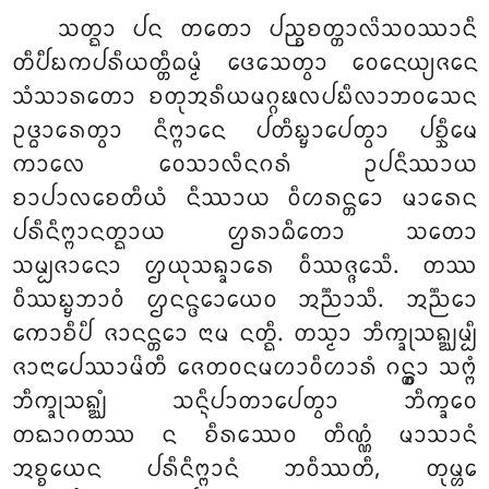
ᩈᨲ᩠ᨳᩣ ᨸᨶ ᨲᨲᩮᩣ ᨸᨬ᩠ᨧᨧᨲ᩠ᨲᩣᩃᩦᩈᩅᩔᩣᨶᩥ
ᨲᩥᨸᩥᨭᨠᨸᩁᩥᨿᨲ᩠ᨲᩥᨵᨾ᩠ᨾᩴ ᨴᩮᩈᩮᨲ᩠ᩅᩣ ᩅᩮᨶᩮᨿ᩠ᨿᨩᨶᩮ
ᩈᩴᩈᩣᩁᨲᩮᩣ ᨧᨲᩩᩋᩁᩥᨿᨾᨣ᩠ᨣᨹᩃᨸᨭᩥᩃᩣᨽᩅᩈᩮᨶ
ᩏᨴ᩠ᨵᩣᩁᩮᨲ᩠ᩅᩣ ᨶᩥᨻ᩠ᨻᩣᨶᩮ ᨸᨲᩥᨭ᩠ᨮᩣᨸᩮᨲ᩠ᩅᩣ ᨸᨧ᩠ᨨᩥᨾᩮ
ᨠᩣᩃᩮ ᩅᩮᩈᩣᩃᩥᨶᨣᩁᩴ ᩏᨸᨶᩥᩔᩣᨿ
ᨧᩣᨸᩣᩃᨧᩮᨲᩥᨿᩴ ᨶᩥᩔᩣᨿ ᩅᩥᩉᩁᨶ᩠ᨲᩮᩣ ᨾᩣᩁᩮᨶ
ᨸᩁᩥᨶᩥᨻ᩠ᨻᩣᨶᨲ᩠ᨳᩣᨿ ᩌᩁᩣᨵᩥᨲᩮᩣ ᩈᨲᩮᩣ
ᩈᨾ᩠ᨸᨩᩣᨶᩮᩣ ᩌᨿᩩᩈᨦ᩠ᨡᩣᩁᩮ ᩅᩥᩔᨩ᩠ᨩᩮᩈᩥ. ᨲᩔ
ᩅᩥᩔᨭ᩠ᨮᨽᩣᩅᩴ ᩌᨶᨶ᩠ᨴᩮᩣᨿᩮᩅ ᩋᨬ᩠ᨬᩣᩈᩥ. ᩋᨬ᩠ᨬᩮᩣ
ᨠᩮᩣᨧᩥᨸᩥ ᨩᩣᨶᨶ᩠ᨲᩮᩣ ᨶᩣᨾ ᨶᨲ᩠ᨳᩥ. ᨲᩈ᩠ᨾᩣ ᨽᩥᨠ᩠ᨡᩩᩈᨦ᩠ᨥᨾ᩠ᨸᩥ
ᨩᩣᨶᩣᨸᩮᩔᩣᨾᩦᨲᩥ ᨩᩮᨲᩅᨶᨾᩉᩣᩅᩥᩉᩣᩁᩴ ᨣᨶ᩠ᨲ᩠ᩅᩣ ᩈᨻ᩠ᨻᩴ
ᨽᩥᨠ᩠ᨡᩩᩈᨦ᩠ᨥᩴ ᩈᨶ᩠ᨶᩥᨸᩣᨲᩣᨸᩮᨲ᩠ᩅᩣ ᨽᩥᨠ᩠ᨡᩅᩮ
ᨲᨳᩣᨣᨲᩔ ᨶ ᨧᩥᩁᩔᩮᩅ ᨲᩥᨱ᩠ᨱᩴ ᨾᩣᩈᩣᨶᩴ
ᩋᨧ᩠ᨧᨿᩮᨶ ᨸᩁᩥᨶᩥᨻ᩠ᨻᩣᨶᩴ ᨽᩅᩥᩔᨲᩥ, ᨲᩩᨾ᩠ᩉᩮ