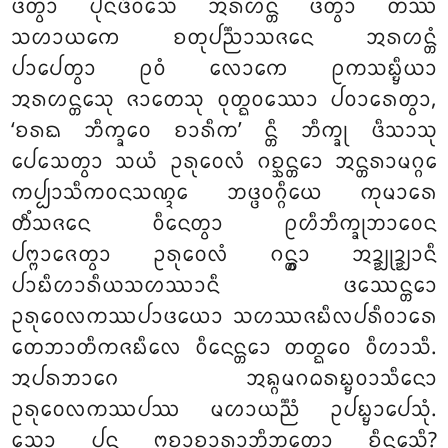
ᨴᨲ᩠ᩅᩣ ᨸᩩᨶᨴᩥᩅᩈᩮ ᩋᩁᩉᨶ᩠ᨲᩴ ᨴᨲ᩠ᩅᩣ ᨲᩔ
ᩈᩉᩣᨿᨠᩮ ᨧᨲᩩᨸᨬ᩠ᨬᩣᩈᨩᨶᩮ ᩋᩁᩉᨶ᩠ᨲᩴ
ᨸᩣᨸᩮᨲ᩠ᩅᩣ ᩑᩅᩴ ᩃᩮᩣᨠᩮ ᩑᨠᩈᨭ᩠ᨮᩥᨿᩣ
ᩋᩁᩉᨶ᩠ᨲᩮᩈᩩ ᨩᩣᨲᩮᩈᩩ ᩅᩩᨲ᩠ᨳᩅᩔᩮᩣ ᨸᩅᩣᩁᩮᨲ᩠ᩅᩣ,
‘ᨧᩁᨳ ᨽᩥᨠ᩠ᨡᩅᩮ ᨧᩣᩁᩥᨠ’ ᨶ᩠ᨲᩥ ᨽᩥᨠ᩠ᨡᩩ ᨴᩥᩈᩣᩈᩩ
ᨸᩮᩈᩮᨲ᩠ᩅᩣ ᩈᨿᩴ ᩏᩁᩩᩅᩮᩃᩴ ᨣᨧ᩠ᨨᨶ᩠ᨲᩮᩣ ᩋᨶ᩠ᨲᩁᩣᨾᨣ᩠ᨣᩮ
ᨠᨸ᩠ᨸᩣᩈᩥᨠᩅᨶᩈᨱ᩠ᨯᩮ ᨽᨴ᩠ᨴᩅᨣ᩠ᨣᩥᨿᩮ ᨠᩩᨾᩣᩁᩮ
ᨲᩥᩴᩈᨩᨶᩮ ᩅᩥᨶᩮᨲ᩠ᩅᩣ ᩑᩉᩥᨽᩥᨠ᩠ᨡᩩᨽᩣᩅᩮᨶ
ᨸᨻ᩠ᨻᩣᨩᩮᨲ᩠ᩅᩣ ᩏᩁᩩᩅᩮᩃᩴ ᨣᨶ᩠ᨲ᩠ᩅᩣ ᩋᨯ᩠ᨰᩩᨯ᩠ᨰᩣᨶᩥ
ᨸᩣᨭᩥᩉᩣᩁᩥᨿᩈᩉᩔᩣᨶᩥ ᨴᩔᩮᨶ᩠ᨲᩮᩣ
ᩏᩁᩩᩅᩮᩃᨠᩔᨸᩣᨴᨿᩮᩣ ᩈᩉᩔᨩᨭᩥᩃᨸᩁᩥᩅᩣᩁᩮ
ᨲᩮᨽᩣᨲᩥᨠᨩᨭᩥᩃᩮ ᩅᩥᨶᩮᨶ᩠ᨲᩮᩣ ᨲᨲ᩠ᨳᩮᩅ ᩅᩥᩉᩣᩈᩥ.
ᩋᨸᩁᨽᩣᨣᩮ ᩋᨦ᩠ᨣᨾᨣᨵᩁᨭ᩠ᨮᩅᩣᩈᩥᨶᩮᩣ
ᩏᩁᩩᩅᩮᩃᨠᩔᨸᩔ ᨾᩉᩣᨿᨬ᩠ᨬᩴ ᩏᨸᨭ᩠ᨮᩣᨸᩮᩈᩩᩴ.
ᩈᩮᩣ ᨸᨶ ᩍᨧ᩠ᨨᩣᨧᩣᩁᩣᨽᩥᨽᩪᨲᩮᩣ ᨧᩥᨶ᩠ᨲᩮᩈᩥ?