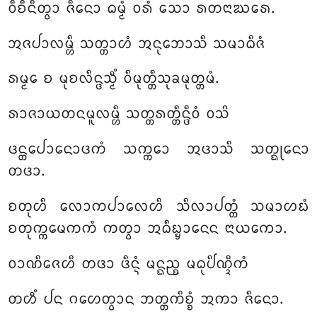
ᩅᩥᨧᩥᨶᩥᨲ᩠ᩅᩣ ᨩᩥᨶᩮᩣ ᨵᨾ᩠ᨾᩴ ᩅᩁᩴ ᩈᩮᩣ ᩁᨲᨶᩣᨥᩁᩮ.
ᩋᨩᨸᩣᩃᨾ᩠ᩉᩥ ᩈᨲ᩠ᨲᩣᩉᩴ ᩋᨶᩩᨽᩮᩣᩈᩥ ᩈᨾᩣᨵᩥᨩᩴ
ᩁᨾ᩠ᨾᩮ ᨧ ᨾᩩᨧᩃᩥᨶ᩠ᨴᩈ᩠ᨾᩥᩴ ᩅᩥᨾᩩᨲ᩠ᨲᩥᩈᩩᨡᨾᩩᨲ᩠ᨲᨾᩴ.
ᩁᩣᨩᩣᨿᨲᨶᨾᩪᩃᨾ᩠ᩉᩥ ᩈᨲ᩠ᨲᩁᨲ᩠ᨲᩥᨶ᩠ᨴᩥᩅᩴ ᩅᩈᩦ
ᨴᨶ᩠ᨲᨸᩮᩣᨶᩮᩣᨴᨠᩴ ᩈᨠ᩠ᨠᩮᩣ ᩋᨴᩣᩈᩥ ᩈᨲ᩠ᨳᩩᨶᩮᩣ
ᨲᨴᩣ.
ᨧᨲᩩᩉᩥ ᩃᩮᩣᨠᨸᩣᩃᩮᩉᩥ ᩈᩥᩃᩣᨸᨲ᩠ᨲᩴ ᩈᨾᩣᩉᨭᩴ
ᨧᨲᩩᨠ᩠ᨠᨾᩮᨠᨠᩴ ᨠᨲ᩠ᩅᩣ ᩋᨵᩥᨭ᩠ᨮᩣᨶᩮᨶ ᨶᩣᨿᨠᩮᩣ.
ᩅᩣᨱᩥᨩᩮᩉᩥ ᨲᨴᩣ ᨴᩥᨶ᩠ᨶᩴ ᨾᨶ᩠ᨳᨬ᩠ᨧ ᨾᨵᩩᨸᩥᨱ᩠ᨯᩥᨠᩴ
ᨲᩉᩥᩴ ᨸᨶ ᨣᩉᩮᨲ᩠ᩅᩣᨶ ᨽᨲ᩠ᨲᨠᩥᨧ᩠ᨧᩴ ᩋᨠᩣ ᨩᩥᨶᩮᩣ.