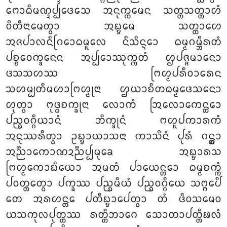
ᨻᩮᩣᨵᩥᨾᨱ᩠ᨯᨸ᩠ᨸᨴᩮᩈᩮ ᩋᨶᩩᨠ᩠ᨠᨾᩮᨶ ᩈᨲ᩠ᨲᩈᨲ᩠ᨲᩣᩉᩴ
ᩅᩦᨲᩥᨶᩣᨾᩮᨲ᩠ᩅᩣ ᩋᨭ᩠ᨮᨾᩮ ᩈᨲ᩠ᨲᩣᩉᩮ
ᩋᨩᨸᩣᩃᨶᩥᨣᩕᩮᩣᨵᨾᩪᩃᩮ ᨶᩥᩈᩥᨶ᩠ᨶᩮᩣ ᨵᨾ᩠ᨾᨣᨾ᩠ᨽᩥᩁᨲᩴ
ᨸᨧ᩠ᨧᩅᩮᨠ᩠ᨡᨶᩮᨶ ᩋᨸ᩠ᨸᩮᩣᩔᩩᨠ᩠ᨠᨲᩴ ᩌᨸᨩ᩠ᨩᨾᩣᨶᩮᩣ
ᨴᩈᩈᩉᩔ ᨻᩕᩉ᩠ᨾᨸᩁᩥᩅᩣᩁᩮᨶ
ᩈᩉᨾ᩠ᨸᨲᩥᨾᩉᩣᨻᩕᩉ᩠ᨾᩩᨶᩣ ᩌᨿᩣᨧᩥᨲᨵᨾ᩠ᨾᨴᩮᩈᨶᩮᩣ
ᩉᩩᨲ᩠ᩅᩣ
ᨻᩩᨴ᩠ᨵᨧᨠ᩠ᨡᩩᨶᩣ ᩃᩮᩣᨠᩴ ᩒᩃᩮᩣᨠᩮᨶ᩠ᨲᩮᩣ
ᨸᨬ᩠ᨧᩅᨣ᩠ᨣᩥᨿᩣᨶᩴ ᨽᩥᨠ᩠ᨡᩩᨶᩴ ᨻᩉᩪᨸᨠᩣᩁᨠᩴ
ᩋᨶᩩᩔᩁᩥᨲ᩠ᩅᩣ ᩏᨭ᩠ᨮᩣᨿᩣᩈᨶᩣ ᨠᩣᩈᩦᨶᩴ ᨸᩩᩁᩴ ᨣᨶ᩠ᨲ᩠ᩅᩣ
ᩋᨬ᩠ᨬᩣᨠᩮᩣᨱᨯᨬ᩠ᨬᨸ᩠ᨸᨾᩩᨡᩮ ᩋᨭ᩠ᨮᩣᩁᩈ
ᨻᩕᩉ᩠ᨾᨠᩮᩣᨭᩥᨿᩮᩣ ᩋᨾᨲᩴ ᨸᩣᨿᩮᨶ᩠ᨲᩮᩣ ᨵᨾ᩠ᨾᨧᨠ᩠ᨠᩴ
ᨸᩅᨲ᩠ᨲᩮᨲ᩠ᩅᩣ ᨸᨠ᩠ᨡᩔ ᨸᨬ᩠ᨧᨾᩥᨿᩴ ᨸᨬ᩠ᨧᩅᨣ᩠ᨣᩥᨿᩮ ᩈᨻ᩠ᨻᩮᨸᩥ
ᨲᩮ ᩋᩁᩉᨶ᩠ᨲᩮ ᨸᨲᩥᨭ᩠ᨮᩣᨸᩮᨲ᩠ᩅᩣ ᨲᩴ ᨴᩥᩅᩈᨾᩮᩅ
ᨿᩈᨠᩩᩃᨸᩩᨲ᩠ᨲᩔ ᩁᨲ᩠ᨲᩥᨽᩣᨣᩮ ᩈᩮᩣᨲᩣᨸᨲ᩠ᨲᩥᨹᩃᩴ