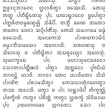
ᩁᩣᩈᩥᨽᩪᨲᩣ ᩋᩉᩮᩈᩩᩴ. ᩈᨲ᩠ᨳᩣ ᨣᩥᩁᩥᨴᩦᨸᩴ
ᩍᨴ᩠ᨵᩣᨶᩩᨽᩣᩅᩮᨶ ᩌᩉᩁᩥᨲ᩠ᩅᩣ ᨴᩔᩮᩈᩥ. ᨲᩮᩈᩩ
ᨲᨲ᩠ᨳ ᨸᨲᩥᨭ᩠ᨮᩥᨲᩮᩈᩩ ᨸᩩᨶ ᨿᨳᩣᨭ᩠ᨮᩣᨶᩮᩅ ᨮᨸᩮᨲ᩠ᩅᩣ
ᨸᨲ᩠ᨳᩁᩥᨲᨧᨾ᩠ᨾᨡᨱ᩠ᨯᨾ᩠ᨸᩥ ᩈᩴᨡᩥᨸᩥ. ᨲᩈ᩠ᨾᩥᩴ ᨡᨱᩮ ᨲᨲᩮᩣ
ᨲᨲᩮᩣ ᨴᩮᩅᩣ ᩈᨶ᩠ᨶᩥᨸᨲᩥᩴᩈᩩ. ᨲᩮᩈᩴ ᩈᨾᩣᨣᨾᩮ ᨵᨾ᩠ᨾᩴ
ᨴᩮᩈᩮᩈᩥ. ᩋᨶᩮᨠᩮᩈᩴ ᨸᩣᨱᨠᩮᩣᨭᩦᨶᩴ
ᨵᨾ᩠ᨾᩣᨽᩥᩈᨾᨿᩮᩣ ᩋᩉᩮᩣᩈᩥ. ᩈᩁᨱᩮᩈᩩ ᨧ
ᩈᩦᩃᩮᩈᩩ ᨧ ᨸᨲᩥᨭ᩠ᨮᩥᨲᩣ ᩋᩈᨦ᩠ᨡᩮᨿ᩠ᨿᩣ ᩋᩉᩮᩈᩩᩴ.
ᩈᩩᨾᨶᨠᩪᨭᩮ ᨸᨶ ᨾᩉᩣᩈᩩᨾᨶᨴᩮᩅᩮᩣ
ᩈᩮᩣᨲᩣᨸᨲ᩠ᨲᩥᨹᩃᩴ ᨸᨲ᩠ᩅᩣ ᩋᨲ᩠ᨲᨶᩮᩣ ᨸᩪᨩᨶᩦᨿᩴ
ᨽᨣᩅᨶ᩠ᨲᩴ ᨿᩣᨧᩥ. ᨽᨣᩅᩣ ᨲᩮᨶ ᨿᩣᨧᩥᨲᩮᩣ ᩈᩦᩈᩴ
ᨸᩣᨱᩥᨶᩣ ᨸᩁᩣᨾᩈᩥᨲ᩠ᩅᩣ ᨠᩮᩈᨵᩣᨲᩩᩴᨣᩉᩮᨲ᩠ᩅᩣ
ᨲᩔ ᩋᨴᩣᩈᩥ. ᨴᨲ᩠ᩅᩣ ᨧ ᨸᨶ ᩃᨦ᩠ᨠᩣᨴᩦᨸᩴ ᨲᩥᨠ᩠ᨡᨲ᩠ᨲᩩᩴ
ᨸᨴᨠ᩠ᨡᩥᨱᩴ ᨠᨲ᩠ᩅᩣ ᨸᩁᩥᨲ᩠ᨲᩴ ᨠᨲ᩠ᩅᩣ ᩌᩁᨠ᩠ᨡᩴ ᩈᩴᩅᩥᨵᩣᨿ
ᨸᩩᨶ ᩏᩁᩩᩅᩮᩃᨾᩮᩅ ᩌᨣᨲᩮᩣ. ᩈᩮᩣ ᨸᨶ