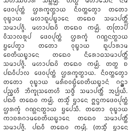
ᩈᩉᩔᩅᩣᩁᩴ ᩈᨦ᩠ᨠᨾ᩠ᨸᩥ. ᨲᨲ᩠ᨳ ᨾᩉᩣᩈᩮᨶᩴ ᨶᩣᨾ
ᨴᩮᩅᨸᩩᨲ᩠ᨲᩴ ᩌᩁᨠ᩠ᨡᨲ᩠ᨳᩣᨿ ᨶᩥᩅᨲ᩠ᨲᩮᨲ᩠ᩅᩣ ᨲᨲᩮᩣ
ᩅᩩᨭ᩠ᨮᩣᨿ ᨾᩉᩣᨳᩪᨸᨭ᩠ᨮᩣᨶᩮ ᨲᨳᩮᩅ ᩈᨾᩣᨸᨲ᩠ᨲᩥᩴ
ᩈᨾᩣᨸᨩ᩠ᨩᩥ. ᨾᩉᩣᨸᨳᩅᩥ ᨲᨳᩮᩅ ᨠᨾ᩠ᨸᩥ. ᨲᨲᩕᩣᨸᩥ
ᩅᩥᩈᩣᩃᩁᩪᨸ ᨴᩮᩅᨸᩩᨲ᩠ᨲᩴ ᩌᩁᨠ᩠ᨡᩴ ᨣᨱ᩠ᩉᨶᨲ᩠ᨳᩣᨿ
ᨮᨸᩮᨲ᩠ᩅᩣ ᨲᨲᩮᩣ ᩅᩩᨭ᩠ᨮᩣᨿ ᨳᩪᨸᩣᩁᩣᨾ
ᨧᩮᨲᩥᨿᨭ᩠ᨮᩣᨶᩮ ᨲᨳᩮᩅ ᨶᩥᩁᩮᩣᨵᩈᨾᩣᨸᨲ᩠ᨲᩥᩴ
ᩈᨾᩣᨸᨩ᩠ᨩᩥ. ᨾᩉᩣᨸᨳᩅᩦ ᨲᨳᩮᩅ ᨠᨾ᩠ᨸᩥ. ᨲᨲ᩠ᨳ ᨧ
ᨸᨳᩅᩥᨸᩣᩃ ᨴᩮᩅᨸᩩᨲ᩠ᨲᩴ ᩌᩁᨠ᩠ᨡᨲ᩠ᨳᩣᨿ. ᨶᩥᩅᨲ᩠ᨲᩮᨲ᩠ᩅᩣ
ᨲᨲᩮᩣ ᩅᩩᨭ᩠ᨮᩣᨿ ᨾᩁᩥᨧᩅᨭ᩠ᨭᩥᨧᩮᨲᩥᨿᨭ᩠ᨮᩣᨶᩴ ᨣᨶ᩠ᨲ᩠ᩅᩣ
ᨸᨬ᩠ᨧᩉᩥ ᨽᩥᨠ᩠ᨡᩩᩈᨲᩮᩉᩥ ᩈᨴ᩠ᨵᩥᩴ ᩈᨾᩣᨸᨲ᩠ᨲᩥᩴ ᩋᨸ᩠ᨸᨿᩥ.
ᨸᨳᩅᩥ ᨲᨳᩮᩅ ᨠᨾ᩠ᨸᩥ. ᨲᩈ᩠ᨾᩥᩴ ᨮᩣᨶᩮ ᩍᨶ᩠ᨴᨠᨴᩮᩅᨸᩩᨲ᩠ᨲᩴ
ᩌᩁᨠ᩠ᨡᩴ ᨣᨱ᩠ᩉᨶᨲ᩠ᨳᩣᨿ ᨮᨸᩮᩈᩥ. ᨲᨲᩮᩣ ᩅᩩᨭ᩠ᨮᩣᨿ
ᨠᩣᨧᩁᨣᩣᨾᨧᩮᨲᩥᨿᨭ᩠ᨮᩣᨶᩮ ᨲᨳᩮᩅ ᩈᨾᩣᨸᨲ᩠ᨲᩥᩴ
ᩈᨾᩣᨸᨩ᩠ᨩᩥ. ᨸᨳᩅᩥ ᨲᨳᩮᩅ ᨠᨾ᩠ᨸᩥ. (ᨲᩈ᩠ᨾᩥᩴ ᨮᩣᨶᩮ