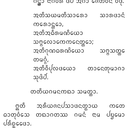
ᨣᨶ᩠ᨲ᩠ᩅᩣ ᨶᩣᨣᩅᩁᩴ ᨴᩦᨸᩴ ᩋᨣᩣ ᨩᩮᨲᩅᨶᩴ ᩅᩥᨴᩩ.
ᩋᨲᩥᩈᨿᨾᨲᩥᩈᩣᩁᩮᩣ ᩈᩣᩁᨴᩣᨶᩴ
ᨠᩁᩮᩣᨶ᩠ᨲᩮᩣ,
ᩋᨲᩥᩋᨵᩥᩁᨾᨱᩥᨿᩮᩣ
ᩈᨻ᩠ᨻᩃᩮᩣᨠᩮᨠᨶᩮᨲ᩠ᨲᩮᩣ;
ᩋᨲᩥᨣᩩᨱᨵᩁᨱᩦᨿᩮᩣ ᩈᨻ᩠ᨻᩈᨲ᩠ᨲᩮ
ᨲᨾᨣ᩠ᨣᩴ,
ᩋᨲᩥᩅᩥᨸᩩᩃᨴᨿᩮᩣ ᨲᩣᨶᩮᨲᩩᨾᩣᨣᩣ
ᩈᩩᨴᩦᨸᩴ.
ᨲᨲᩥᨿᨣᨾᨶᨠᨳᩣ ᩈᨾᨲ᩠ᨲᩣ.
ᩍᨲᩥ ᩋᩁᩥᨿᨩᨶᨸᩈᩣᨴᨶᨲ᩠ᨳᩣᨿ ᨠᨲᩮ
ᨵᩣᨲᩩᩅᩴᩈᩮ ᨲᨳᩣᨣᨲᩔ ᨣᨾᨶᩴ ᨶᩣᨾ ᨸᨮᨾᩮᩣ
ᨸᩁᩥᨧ᩠ᨨᩮᨴᩮᩣ.