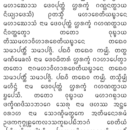
ᨾᩉᩣᨥᩮᩣᩈ ᨴᩮᩅᨸᩩᨲ᩠ᨲᩴ ᩌᩁᨠ᩠ᨡᩴ ᨣᨱ᩠ᩉᨶᨲ᩠ᨳᩣᨿ
ᨶᩥᨿ᩠ᨿᩣᨴᩮᩈᩥ) ᩑᨲᩈ᩠ᨾᩥᩴ ᨾᩉᩣᨧᩮᨲᩥᨿᨭ᩠ᨮᩣᨶᩮ
ᨾᩉᩣᨥᩮᩣᩈᩴ ᨶᩣᨾ ᨴᩮᩅᨸᩩᨲ᩠ᨲᩴ ᩌᩁᨠ᩠ᨡᩴ ᨣᩉᨱᨲ᩠ᨳᩣᨿ
ᨶᩥᩅᨲ᩠ᨲᩮᨲ᩠ᩅᩣ ᨲᨲᩮᩣ ᩅᩩᨭ᩠ᨮᩣᨿ
ᨲᩥᩔᨾᩉᩣᩅᩥᩉᩣᩁᨧᩮᨲᩥᨿᨭ᩠ᨮᩣᨶᩮ ᨲᨳᩮᩅ
ᩈᨾᩣᨸᨲ᩠ᨲᩥᩴ ᩈᨾᩣᨸᨩ᩠ᨩᩥ. ᨸᨳᩅᩥ ᨲᨳᩮᩅ ᨠᨾ᩠ᨸᩥ. ᨲᨲ᩠ᨳ
ᨾᨱᩥᨾᩮᨡᩃᩴ ᨶᩣᨾ ᨴᩮᩅᨵᩦᨲᩁᩴ ᩌᩁᨠ᩠ᨡᩴ ᨣᩣᩉᩣᨸᩮᨲ᩠ᩅᩣ
ᨲᨲᩮᩣ ᨶᩣᨣᨾᩉᩣᩅᩥᩉᩣᩁᨧᩮᨲᩥᨿᨭ᩠ᨮᩣᨶᩮ ᨲᨳᩮᩅ
ᩈᨾᩣᨸᨲ᩠ᨲᩥᩴ ᩈᨾᩣᨸᨩ᩠ᨩᩥ. ᨸᨳᩅᩥ ᨲᨳᩮᩅ ᨠᨾ᩠ᨸᩥ. ᨲᩈ᩠ᨾᩥᨾ᩠ᨸᩥ
ᨾᩉᩥᨶ᩠ᨴᩴ ᨶᩣᨾ ᨴᩮᩅᨸᩩᨲ᩠ᨲᩴ ᩌᩁᨠ᩠ᨡᩴ ᨣᩉᨱᨲ᩠ᨳᩣᨿ
ᨮᨸᩮᩈᩥ. ᨲᨲᩮᩣ ᩅᩩᨭ᩠ᨮᩣᨿ ᨾᩉᩣᨣᨦ᩠ᨣᩣᨿ
ᨴᨠ᩠ᨡᩥᨱᨴᩥᩈᩣᨽᩣᨣᩮ ᩈᩮᩁᩩ ᨶᩣᨾ ᨴᩉᩔ ᩋᨶ᩠ᨲᩮ
ᩅᩁᩣᩉ ᨶᩣᨾ ᩈᩮᩣᨱ᩠ᨯᩥᨾᨲ᩠ᨳᨠᩮ ᩋᨲᩥᨾᨶᩮᩣᩁᨾᩴ
ᩏᨴᨠᨻᩩᨻ᩠ᨻᩩᩊᨠᩮᩃᩣᩈᨠᩪᨭᨸᨭᩥᨽᩣᨣᩴ ᨧᩮᨲᩥᨿᩴ