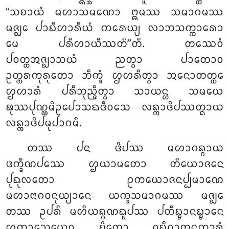
‘‘ᩈᨧᩣᨿᩴ ᨾᩉᩣᩈᨾᨱᩮᩣ ᩍᨾᩔ ᩈᨾᩣᨣᨾᩔ
ᨾᨩ᩠ᨫᩮ ᨸᩣᨭᩥᩉᩣᩁᩥᨿᩴ ᨠᩁᩮᨿ᩠ᨿ ᩃᩣᨽᩈᨠ᩠ᨠᩣᩁᩮᩣ
ᨾᩮ ᨸᩁᩥᩉᩣᨿᩥᩔᨲᩥ’’ᨲᩥ. ᨲᩔᩮᩅᩴ
ᨸᩅᨲ᩠ᨲᩋᨩ᩠ᨫᩣᩈᨿᩴ ᨬᨲ᩠ᩅᩣ ᨸᩣᨲᩮᩣᩅ
ᩏᨲ᩠ᨲᩁᨠᩩᩁᩩᨲᩮᩣ ᨽᩥᨠ᩠ᨡᩴ ᩌᩉᩁᩥᨲ᩠ᩅᩣ ᩋᨶᩮᩣᨲᨲ᩠ᨲᩮ
ᩌᩉᩣᩁᩴ ᨸᩁᩥᨽᩩᨬ᩠ᨩᩥᨲ᩠ᩅᩣ ᩈᩣᨿᨶ᩠ᩉ ᩈᨾᨿᩮ
ᨹᩩᩔᨸᩩᨱ᩠ᨱᨾᩦᩏᨸᩮᩣᩈᨳᨴᩥᩅᩈᩮ ᩃᨦ᩠ᨠᩣᨴᩦᨸᩔᨲ᩠ᨳᩣᨿ
ᩃᨦ᩠ᨠᩣᨴᩦᨸᨾᩩᨸᩣᨣᨾᩥ.
ᨲᩔ ᨸᨶ ᨴᩦᨸᩔ ᨾᩉᩣᨣᨦ᩠ᨣᩣᨿ
ᨴᨠ᩠ᨡᩥᨱᨸᩔᩮ ᩌᨿᩣᨾᨲᩮᩣ ᨲᩥᨿᩮᩣᨩᨶᩮ
ᨸᩩᨳᩩᩃᨲᩮᩣ ᩑᨠᨿᩮᩣᨩᨶᨸ᩠ᨸᨾᩣᨱᩮ
ᨾᩉᩣᨶᩣᨣᩅᨶᩩᨿ᩠ᨿᩣᨶᩮ ᨿᨠ᩠ᨡᩈᨾᩣᨣᨾᩔ ᨾᨩ᩠ᨫᩮ
ᨲᩔ ᩏᨸᩁᩥ ᨾᩉᩥᨿᨦ᩠ᨣᨱᨳᩪᨸᩔ ᨸᨲᩥᨭ᩠ᨮᩣᨶᨭ᩠ᨮᩣᨶᩮ
ᩌᨠᩣᩈᩮᨿᩮᩅ ᨮᩦᨲᩮᩣ ᩅᩩᨭ᩠ᨮᩥᩅᩣᨲᨶ᩠ᨵᨠᩣᩁᩴ