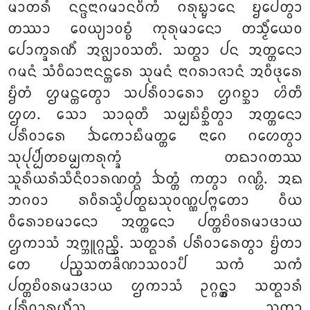
ᨾᩣᨲᩁᩴ ᨶᨶ᩠ᨴᨶᩣᨣᨾᩣᨶᩅᩥᨠᩴ ᨣᩁᩩᨭ᩠ᨮᩣᨶᩮ ᨮᨸᩮᨲ᩠ᩅᩣ
ᨲᩔᩣ ᩅᩮᨿ᩠ᨿᩣᩅᨧ᩠ᨧᩴ ᨠᩩᩁᩩᨾᩣᨶᩮᩣ ᨲᩈ᩠ᨾᩥᩴᨿᩮᩅ
ᨸᩮᩣᨠ᩠ᨡᩁᨱᩥᩴ ᩋᨩ᩠ᨫᩣᩅᩈᨲᩥ. ᩈᨲ᩠ᨳᩣ ᨸᨶ ᩋᨲ᩠ᨲᨶᩮᩣ
ᨣᨾᨶᩴ ᩈᩴᩅᩥᨵᩣᨶᩣᨶᨶ᩠ᨲᩁᩮ ᩈᩩᨾᨶᩴ ᨶᩣᨣᩁᩣᨩᩣᨶᩴ ᩋᩅᩥᨴᩩᩁᩮ
ᨮᩥᨲᩴ ᩌᨾᨶ᩠ᨲᩮᨲ᩠ᩅᩣ ᩈᨸᩁᩥᩅᩣᩁᩮᩣ ᩌᨣᨧ᩠ᨨᩣ ᩉᩦᨲᩥ
ᩌᩉ. ᩈᩮᩣ ᩈᩣᨵᩩᨲᩥ ᩈᨾ᩠ᨸᨭᩥᨧ᩠ᨨᩥᨲ᩠ᩅᩣ ᩋᨲ᩠ᨲᨶᩮᩣ
ᨸᩁᩥᩅᩣᩁᩮ ᨨᨠᩮᩣᨭᩥᨾᨲ᩠ᨲᩮ ᨶᩣᨣᩮ ᨣᩉᩮᨲ᩠ᩅᩣ
ᩈᩩᨸᩩᨸ᩠ᨸᩦᨲᨧᨾ᩠ᨸᨠᩁᩩᨠ᩠ᨡᩴ ᨲᨳᩣᨣᨲᩔ
ᩈᩪᩁᩥᨿᩁᩴᩈᩥᨶᩥᩅᩣᩁᨱᨲ᩠ᨳᩴ ᨨᨲ᩠ᨲᩴ ᨠᨲ᩠ᩅᩣ ᨣᨱ᩠ᩉᩥ. ᩋᨳ
ᨽᨣᩅᩣ ᩁᩅᩥᩁᩈ᩠ᨾᩥᨸᨲ᩠ᨳᨭᩈᩩᩅᨱ᩠ᨱᨸᨻ᩠ᨻᨲᩮᩣ ᩅᩥᨿ
ᩅᩥᩁᩮᩣᨧᨾᩣᨶᩮᩣ ᩋᨲ᩠ᨲᨶᩮᩣ ᨸᨲ᩠ᨲᨧᩦᩅᩁᨾᩣᨴᩣᨿ
ᩌᨠᩣᩈᩴ ᩋᨻ᩠ᨽᩪᨣ᩠ᨣᨬ᩠ᨨᩥ. ᩈᨲ᩠ᨳᩣᩁᩴ ᨸᩁᩥᩅᩣᩁᩮᨲ᩠ᩅᩣ ᨮᩦᨲᩣ
ᨲᩮ ᨸᨬ᩠ᨧᩈᨲᨡᩦᨱᩣᩈᩅᩣᨸᩥ ᩈᨠᩴ ᩈᨠᩴ
ᨸᨲ᩠ᨲᨧᩦᩅᩁᨾᩣᨴᩣᨿ ᩌᨠᩣᩈᩴ ᩏᨣ᩠ᨣᨶ᩠ᨲ᩠ᩅᩣ ᩈᨲ᩠ᨳᩣᩁᩴ
ᨸᩁᩥᩅᩣᩁᨿᩥᩴᩈᩩ. ᩈᨲ᩠ᨳᩣ