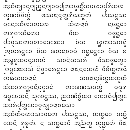
ᩋᩈᩦᨲ᩠ᨿᩣᨶᩩᨻ᩠ᨿᨬ᩠ᨩᨶᨻ᩠ᨿᩣᨾᨸ᩠ᨸᨽᩣᨴ᩠ᩅᨲ᩠ᨲᩥᩴᩈᨾᩉᩣᨸᩩᩁᩥᩈᩃ
ᨠ᩠ᨡᨱᩅᩥᨧᩥᨲ᩠ᨲᩴ ᨴᩔᨶᩣᨶᩩᨲ᩠ᨲᩁᩥᨿᨽᩪᨲᩴ ᨸᩔᨶ᩠ᨲᩔ
ᨾᨶᩮᩣᩈᩥᩃᩣᨲᩃᩮ ᩈᩦᩉᨶᩣᨴᩴ ᨶᨴᨶ᩠ᨲᩮᩣ
ᨲᩁᩩᨱᩈᩦᩉᩮᩣ ᩅᩥᨿ ᨣᨩ᩠ᨩᨶ᩠ᨲᩮᩣ
ᨸᩣᩅᩩᩔᨠᨾᩉᩣᨾᩮᨥᩮᩣ ᩅᩥᨿ ᩌᨠᩣᩈᨣᨦ᩠ᨣᩴ
ᩒᨲᩁᨶ᩠ᨲᩮᩣ ᩅᩥᨿ ᩁᨲᨶᨴᩣᨾᩴ ᨣᨶ᩠ᨳᩮᨶ᩠ᨲᩮᩣ ᩅᩥᨿ ᨧ
ᩋᨭ᩠ᨮᨦ᩠ᨣᩈᨾᨶ᩠ᨶᩣᨣᨲᩴ ᩈᩅᨶᩦᨿᩈᩁᩴ ᩅᩥᩔᨩ᩠ᨩᩮᨲ᩠ᩅᩣ
ᨻᩕᨾ᩠ᩉᨥᩮᩣᩈᩴ ᨶᩥᨧ᩠ᨨᩣᩁᩮᨶ᩠ᨲᩮᩣ ᨶᩣᨶᩣᨶᨿᩮᩉᩥ ᩅᩥᨧᩥᨲ᩠ᨲᨠᨳᩴ
ᨠᨳᨿᨾᩣᨶᩣᨶᩴ ᩈᩅᨶᩣᨶᩩᩁᩥᨲ᩠ᨲᨿᨽᩪᨲᩴ
ᩈᩴᩈᩣᩁᨱ᩠ᨱᩅᨶᩥᨾᩩᨣ᩠ᨣᩣᨶᩴ ᨲᩣᩁᨱᩈᨾᨲ᩠ᨳᩴ ᨾᨵᩩᩁ
ᨵᨾ᩠ᨾᨴᩮᩈᨶᩴ ᩈᩩᨱᨶ᩠ᨲᩔ, ᨬᩣᨱᩥᨴ᩠ᨵᩥᨿᩣ ᨠᩮᩣᨭᩥᨸ᩠ᨸᨲ᩠ᨲᩮ
ᩈᩣᩁᩥᨸᩩᨲ᩠ᨲᨾᩮᩣᨣ᩠ᨣᩃ᩠ᩃᩣᨶᩣᨴᨿᩮᩣ
ᩋᩈᩦᨲᩥᨾᩉᩣᩈᩣᩅᨠᩮ ᨸᩔᨶ᩠ᨲᩔ, ᨲᨲ᩠ᨳᩮᩅ ᨾᨿ᩠ᩉᩴ
ᩅᩈᨶᩴ ᩁᩩᨧ᩠ᨧᨲᩥ. ᨶ ᩈᨠ᩠ᨠᩮᩣᨾᩥ ᩋᨬ᩠ᨬᨲ᩠ᨳ ᨲᩩᨾ᩠ᩉᩮᩉᩥ ᩅᩥᨶᩣ