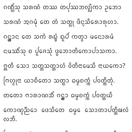
ᨣᨱ᩠ᩉᩥᩴᩈᩩ ᩈᩁᨱᩴ ᨲᩔ ᨲᨸᩩᩔᨽᩃ᩠ᩃᩥᨠᩣ ᩏᨽᩮᩣ
ᩈᩁᨱᩴ ᩋᨣᨾᩩᩴ ᨲᩮ ᨲᩴ ᩈᨲ᩠ᨳᩩ ᨴᩥᨶ᩠ᨶᩈᩥᩁᩮᩣᩁᩩᩉᩣ.
ᨣᨶ᩠ᨲ᩠ᩅᩣᨶ ᨲᩮ ᩈᨠᩴ ᩁᨭ᩠ᨮᩴ ᨳᩪᨸᩴ ᨠᨲ᩠ᩅᩣ ᨾᨶᩮᩣᩁᨾᩴ
ᨶᨾᩔᩥᩴᩈᩩ ᨧ ᨸᩪᨩᩮᩈᩩᩴ ᨴ᩠ᩅᩮᨽᩣᨲᩥᨠᩮᩣᨸᩣᩈᨠᩣ.
ᩍᨲᩥ ᩈᩮᩣ ᩈᨲ᩠ᨲᩈᨲ᩠ᨲᩣᩉᩴ ᩅᩦᨲᩥᨶᩣᨾᩮᩈᩥ ᨶᩣᨿᨠᩮᩣ?
ᨻᩕᩉ᩠ᨾᩩᨶᩣ ᨿᩣᨧᩥᨲᩮᩣ ᩈᨲ᩠ᨳᩣ ᨵᨾ᩠ᨾᨧᨠ᩠ᨠᩴ ᨸᩅᨲ᩠ᨲᩥᨲᩩᩴ.
ᨲᨲᩮᩣ ᨻᩣᩁᩣᨱᩈᩥᩴ ᨣᨶ᩠ᨲ᩠ᩅᩣ ᨵᨾ᩠ᨾᨧᨠ᩠ᨠᩴ ᨸᩅᨲ᩠ᨲᨿᩥ
ᨠᩮᩣᨱ᩠ᨯᨬ᩠ᨬᩮᩣ ᨴᩮᩈᩥᨲᩮ ᨵᨾ᩠ᨾᩮ ᩈᩮᩣᨲᩣᨸᨲ᩠ᨲᩥᨹᩃᩴ
ᩃᨽᩥ.