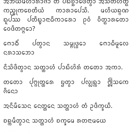
ᩋᨽᨿᨾᩉᩣᩁᩣᨩᩣ ᨲᩴ ᨸᨭᩥᨧ᩠ᨨᩣᨴᩮᨲ᩠ᩅᩣ ᩋᩈᩦᨲᩥᩉᨲ᩠ᨳᩴ
ᨠᨬ᩠ᨧᩩᨠᨧᩮᨲᩥᨿᩴ ᨠᩣᩁᩣᨸᩮᩈᩥ. ᨾᩉᩥᨿᨦ᩠ᨣᨱ
ᨳᩪᨸᩔ ᨸᨲᩥᨭ᩠ᨮᩣᨶᩣᨵᩥᨠᩣᩁᩮᩣ ᩑᩅᩴ ᩅᩥᨲ᩠ᨳᩣᩁᨲᩮᩣ
ᩅᩮᨴᩥᨲᨻ᩠ᨻᩮᩣ?
ᨻᩮᩣᨵᩥᩴ ᨸᨲ᩠ᩅᩣᨶ ᩈᨾ᩠ᨻᩩᨴ᩠ᨵᩮᩣ ᨻᩮᩣᨵᩥᨾᩪᩃᩮ
ᨶᩁᩣᩈᨽᩮᩣ
ᨶᩥᩈᩦᨴᩥᨲ᩠ᩅᩣᨶ ᩈᨲ᩠ᨲᩣᩉᩴ ᨸᩣᨭᩥᩉᩦᩁᩴ ᨲᨲᩮᩣ ᩋᨠᩣ.
ᨲᨲᩮᩣ ᨸᩩᨻ᩠ᨻᩩᨲ᩠ᨲᩁᩮ ᨮᨲ᩠ᩅᩣ ᨸᩃ᩠ᩃᨦ᩠ᨠᩣ ᩎᩈᨠᩮ
ᨩᩥᨶᩮᩣ
ᩋᨶᩥᨾᩥᩈᩮᨶ ᨶᩮᨲ᩠ᨲᩮᨶ ᩈᨲ᩠ᨲᩣᩉᩴ ᨲᩴ ᩏᨴᩥᨠ᩠ᨡᨿᩥ.
ᨧᨦ᩠ᨠᨾᩥᨲ᩠ᩅᩣᨶ ᩈᨲ᩠ᨲᩣᩉᩴ ᨧᨠ᩠ᨡᨾᩮ ᩁᨲᨶᩣᨾᨿᩮ