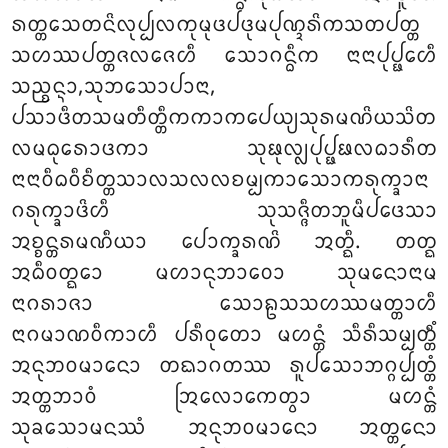
ᩁᨲ᩠ᨲᩈᩮᨲᨶᩦᩃᩩᨸ᩠ᨸᩃᨠᩩᨾᩩᨴᨸᨴᩩᨾᨸᩩᨱ᩠ᨯᩁᩦᨠᩈᨲᨸᨲ᩠ᨲ
ᩈᩉᩔᨸᨲ᩠ᨲᨩᩃᨩᩮᩉᩥ ᩈᩮᩣᨣᨶ᩠ᨵᩥᨠ ᨶᩣᨶᩣᨸᩩᨸ᩠ᨹᩮᩉᩥ
ᩈᨬ᩠ᨧᨶ᩠ᨶᩣ,ᩈᩩᨽᩈᩮᩣᨸᩣᨶᩣ,
ᨸᩈᩣᨴᩥᨲᩈᨾᨲᩥᨲ᩠ᨲᩥᨠᨠᩣᨠᨸᩮᨿ᩠ᨿᩈᩩᩁᨾᨱᩦᨿᩈᩦᨲ
ᩃᨾᨵᩩᩁᩮᩣᨴᨠᩣ ᩈᩩᨹᩩᩃ᩠ᩃᨸᩩᨸ᩠ᨹᨹᩃᨵᩣᩁᩥᨲ
ᨶᩣᨶᩣᩅᩥᨵᩅᩥᨧᩥᨲ᩠ᨲᩈᩣᩃᩈᩃᩃᨧᨾ᩠ᨸᨠᩣᩈᩮᩣᨠᩁᩩᨠ᩠ᨡᩣᨶᩣ
ᨣᩁᩩᨠ᩠ᨡᩣᨴᩦᩉᩥ ᩈᩩᩈᨩ᩠ᨩᩥᨲᨽᩪᨾᩥᨸᨴᩮᩈᩣ
ᩋᨧ᩠ᨧᨶ᩠ᨲᩁᨾᨱᩥᨿᩣ ᨸᩮᩣᨠ᩠ᨡᩁᨱᩦ ᩋᨲ᩠ᨳᩥ. ᨲᨲ᩠ᨳ
ᩋᨵᩥᩅᨲ᩠ᨳᩮᩣ ᨾᩉᩣᨶᩩᨽᩣᩅᩮᩣ ᩈᩩᨾᨶᩮᩣᨶᩣᨾ
ᨶᩣᨣᩁᩣᨩᩣ ᩈᩮᩣᩊᩈᩈᩉᩔᨾᨲ᩠ᨲᩣᩉᩥ
ᨶᩣᨣᨾᩣᨱᩅᩥᨠᩣᩉᩥ ᨸᩁᩥᩅᩩᨲᩮᩣ ᨾᩉᨶ᩠ᨲᩴ ᩈᩥᩁᩥᩈᨾ᩠ᨸᨲ᩠ᨲᩥᩴ
ᩋᨶᩩᨽᩅᨾᩣᨶᩮᩣ ᨲᨳᩣᨣᨲᩔ ᩁᩪᨸᩈᩮᩣᨽᨣ᩠ᨣᨸ᩠ᨸᨲ᩠ᨲᩴ
ᩋᨲ᩠ᨲᨽᩣᩅᩴ ᩒᩃᩮᩣᨠᩮᨲ᩠ᩅᩣ ᨾᩉᨶ᩠ᨲᩴ
ᩈᩩᨡᩈᩮᩣᨾᨶᩔᩴ ᩋᨶᩩᨽᩅᨾᩣᨶᩮᩣ ᩋᨲ᩠ᨲᨶᩮᩣ