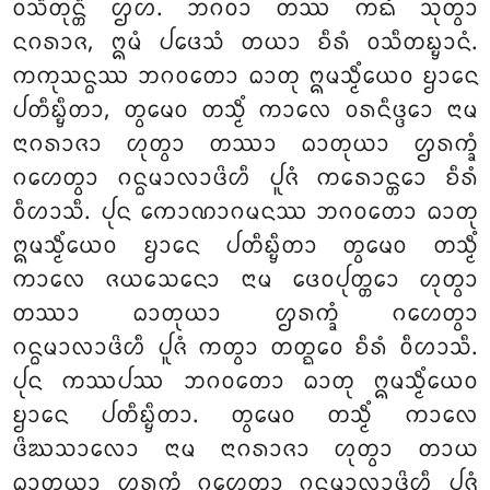
ᩅᩈᩥᨲᩩᨶ᩠ᨲᩥ ᩌᩉ. ᨽᨣᩅᩣ ᨲᩔ ᨠᨳᩴ ᩈᩩᨲ᩠ᩅᩣ
ᨶᨣᩁᩣᨩ, ᩍᨾᩴ ᨸᨴᩮᩈᩴ ᨲᨿᩣ ᨧᩥᩁᩴ ᩅᩈᩥᨲᨭ᩠ᨮᩣᨶᩴ.
ᨠᨠᩩᩈᨶ᩠ᨵᩔ ᨽᨣᩅᨲᩮᩣ ᨵᩣᨲᩩ ᩍᨾᩈ᩠ᨾᩥᩴᨿᩮᩅ ᨮᩣᨶᩮ
ᨸᨲᩥᨭ᩠ᨮᩥᨲᩣ, ᨲ᩠ᩅᨾᩮᩅ ᨲᩈ᩠ᨾᩥᩴ ᨠᩣᩃᩮ ᩅᩁᨶᩥᨴ᩠ᨴᩮᩣ ᨶᩣᨾ
ᨶᩣᨣᩁᩣᨩᩣ ᩉᩩᨲ᩠ᩅᩣ ᨲᩔᩣ ᨵᩣᨲᩩᨿᩣ ᩌᩁᨠ᩠ᨡᩴ
ᨣᩉᩮᨲ᩠ᩅᩣ ᨣᨶ᩠ᨵᨾᩣᩃᩣᨴᩦᩉᩥ ᨸᩪᨩᩴ ᨠᩁᩮᩣᨶ᩠ᨲᩮᩣ ᨧᩥᩁᩴ
ᩅᩥᩉᩣᩈᩥ. ᨸᩩᨶ ᨠᩮᩣᨱᩣᨣᨾᨶᩔ ᨽᨣᩅᨲᩮᩣ ᨵᩣᨲᩩ
ᩍᨾᩈ᩠ᨾᩥᩴᨿᩮᩅ ᨮᩣᨶᩮ ᨸᨲᩥᨭ᩠ᨮᩥᨲᩣ ᨲ᩠ᩅᨾᩮᩅ ᨲᩈ᩠ᨾᩥᩴ
ᨠᩣᩃᩮ ᨩᨿᩈᩮᨶᩮᩣ ᨶᩣᨾ ᨴᩮᩅᨸᩩᨲ᩠ᨲᩮᩣ ᩉᩩᨲ᩠ᩅᩣ
ᨲᩔᩣ ᨵᩣᨲᩩᨿᩣ ᩌᩁᨠ᩠ᨡᩴ ᨣᩉᩮᨲ᩠ᩅᩣ
ᨣᨶ᩠ᨵᨾᩣᩃᩣᨴᩦᩉᩥ ᨸᩪᨩᩴ ᨠᨲ᩠ᩅᩣ ᨲᨲ᩠ᨳᩮᩅ ᨧᩥᩁᩴ ᩅᩥᩉᩣᩈᩥ.
ᨸᩩᨶ ᨠᩔᨸᩔ ᨽᨣᩅᨲᩮᩣ ᨵᩣᨲᩩ ᩍᨾᩈ᩠ᨾᩥᩴᨿᩮᩅ
ᨮᩣᨶᩮ ᨸᨲᩥᨭ᩠ᨮᩥᨲᩣ. ᨲ᩠ᩅᨾᩮᩅ ᨲᩈ᩠ᨾᩥᩴ ᨠᩣᩃᩮ
ᨴᩦᨥᩈᩣᩃᩮᩣ ᨶᩣᨾ ᨶᩣᨣᩁᩣᨩᩣ ᩉᩩᨲ᩠ᩅᩣ ᨲᩣᨿ
ᨵᩣᨲᩩᨿᩣ ᩌᩁᨠ᩠ᨡᩴ ᨣᩉᩮᨲ᩠ᩅᩣ ᨣᨶ᩠ᨵᨾᩣᩃᩣᨴᩦᩉᩥ ᨸᩪᨩᩴ