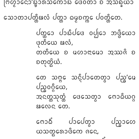
ᨻᩕᩉ᩠ᨾᩣᨶᩮᩣ’ᨭ᩠ᨮᩣᩁᩈᨠᩮᩣᨭᩦ ᨴᩮᩅᨲᩣ ᨧ ᩋᩈᨦ᩠ᨡᩥᨿᩣ
ᩈᩮᩣᨲᩣᨸᨲ᩠ᨲᩥᨹᩃᩴ ᨸᨲ᩠ᨲᩣ ᨵᨾ᩠ᨾᨧᨠ᩠ᨠᩮ ᨸᩅᨲ᩠ᨲᩥᨲᩮ.
ᨸᨲ᩠ᨲᩮᩣ
ᨸᩣᨭᩥᨸᨴᩮ ᩅᨸ᩠ᨸᩮᩣ ᨽᨴ᩠ᨴᩥᨿᩮᩣ
ᨴᩩᨲᩥᨿᩮ ᨹᩃᩴ,
ᨲᨲᩥᨿᩮ ᨧ ᨾᩉᩣᨶᩣᨾᩮᩣ ᩋᩔᨩᩦ ᨧ
ᨧᨲᩩᨲ᩠ᨳᩦᨿᩴ.
ᨲᩮ ᩈᨻ᩠ᨻᩮ ᩈᨶ᩠ᨶᩥᨸᩣᨲᩮᨲ᩠ᩅᩣ ᨸᨬ᩠ᨧ’ᨾᩮ
ᨸᨬ᩠ᨧᩅᨣ᩠ᨣᩥᨿᩮ,
ᩋᨶᨲ᩠ᨲᩈᩩᨲ᩠ᨲᩴ ᨴᩮᩈᩮᨲ᩠ᩅᩣ ᨻᩮᩣᨵᩥᨿᨣ᩠ᨣ
ᨹᩃᩮᨶ ᨲᩮ.
ᨻᩮᩣᨵᩥᩴ ᨸᩣᨸᩮᨲ᩠ᩅᩣ ᨸᨬ᩠ᨧᩣᩉᩮ
ᨿᩈᨲ᩠ᨳᩮᩁᩣᨴᩥᨠᩮ ᨩᨶᩮ,