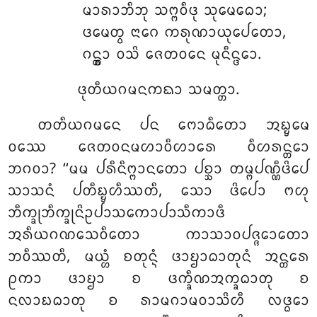
ᨾᩣᩁᩣᨽᩥᨽᩩ ᩈᨻ᩠ᨻᩅᩥᨴᩩ ᩈᩩᨾᩮᨵᩮᩣ;
ᨴᨾᩮᨲ᩠ᩅ ᨶᩣᨣᩮ ᨠᩁᩩᨱᩣᨿᩩᨸᩮᨲᩮᩣ,
ᨣᨶ᩠ᨲ᩠ᩅᩣ ᩅᩈᩦ ᨩᩮᨲᩅᨶᩮ ᨾᩩᨶᩥᨶ᩠ᨴᩮᩣ.
ᨴᩩᨲᩥᨿᨣᨾᨶᨠᨳᩣ ᩈᨾᨲ᩠ᨲᩣ.
ᨲᨲᩥᨿᨣᨾᨶᩮ ᨸᨶ ᨻᩮᩣᨵᩥᨲᩮᩣ ᩋᨭ᩠ᨮᨾᩮ
ᩅᩔᩮ ᨩᩮᨲᩅᨶᨾᩉᩣᩅᩥᩉᩣᩁᩮ ᩅᩥᩉᩁᨶ᩠ᨲᩮᩣ
ᨽᨣᩅᩣ? ‘‘ᨾᨾ ᨸᩁᩥᨶᩥᨻ᩠ᨻᩣᨶᨲᩮᩣ ᨸᨧ᩠ᨨᩣ ᨲᨾ᩠ᨻᨸᨱ᩠ᨱᩥᨴᩦᨸᩮ
ᩈᩣᩈᨶᩴ ᨸᨲᩥᨭ᩠ᨮᩉᩥᩔᨲᩥ, ᩈᩮᩣ ᨴᩦᨸᩮᩣ ᨻᩉᩩ
ᨽᩥᨠ᩠ᨡᩩᨽᩥᨠ᩠ᨡᩩᨶᩦᩏᨸᩣᩈᨠᩮᩣᨸᩣᩈᩥᨠᩣᨴᩥ
ᩋᩁᩥᨿᨣᨱᩈᩮᩅᩥᨲᩮᩣ ᨠᩣᩈᩣᩅᨸᨩ᩠ᨩᩮᩣᨲᩮᩣ
ᨽᩅᩥᩔᨲᩥ, ᨾᨿ᩠ᩉᩴ ᨧᨲᩩᨶ᩠ᨶᩴ ᨴᩣᨮᩣᨵᩣᨲᩩᨶᩴ ᩋᨶ᩠ᨲᩁᩮ
ᩑᨠᩣ ᨴᩣᨮᩣ ᨧ ᨴᨠ᩠ᨡᩥᨱᩋᨠ᩠ᨡᨵᩣᨲᩩ ᨧ
ᨶᩃᩣᨭᨵᩣᨲᩩ ᨧ ᩁᩣᨾᨣᩣᨾᩅᩣᩈᩦᩉᩥ ᩃᨴ᩠ᨵᩮᩣ