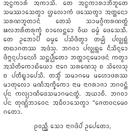
ᩋᨶ᩠ᨵᨠᩣᩁᩴ ᩋᨠᩣᩈᩥ. ᨲᩮ ᩋᨶ᩠ᨵᨠᩣᩁᩣᨽᩥᨽᩪᨲᩮ
ᩈᨾᩔᩣᩈᩮᨲ᩠ᩅᩣ ᩌᩃᩮᩣᨠᩴ ᨴᩔᩮᨲ᩠ᩅᩣ ᩋᨲ᩠ᨲᨶᩮᩣ
ᩈᩁᨱᨽᩪᨲᩣᨶᩴ ᨲᩮᩈᩴ ᩈᩣᨾᨣ᩠ᨣᩥᨠᩁᨱᨲ᩠ᨳᩴ
ᨹᩃᨽᩁᩥᨲᩁᩩᨠ᩠ᨡᩴ ᨧᩣᩃᩮᨶ᩠ᨲᩮᩣ ᩅᩥᨿ ᨵᨾ᩠ᨾᩴ ᨴᩮᩈᩮᩈᩥ.
ᨲᩮ ᩏᨽᩮᩣᨸᩥ ᨵᨾ᩠ᨾᩮ ᨸᩈᩦᨴᩥᨲ᩠ᩅᩣ ᨲᨾ᩠ᨸᩥ ᨸᩃ᩠ᩃᨦ᩠ᨠᩴ
ᨲᨳᩣᨣᨲᩔ ᩋᨴᩴᩈᩩ. ᨽᨣᩅᩣ ᨸᩃ᩠ᩃᨦ᩠ᨠᩮ ᨶᩥᩈᩥᨶ᩠ᨶᩮᩣ
ᨴᩥᨻ᩠ᨻᨶ᩠ᨶᨸᩣᨶᩮᩉᩥ ᩈᨶ᩠ᨲᨸ᩠ᨸᩥᨲᩮᩣ ᨽᨲ᩠ᨲᩣᨶᩩᨾᩮᩣᨴᨶᩴ ᨠᨲ᩠ᩅᩣ
ᩋᩈᩦᨲᩥᨠᩮᩣᨭᩥᨿᩮᩣ ᨶᩣᨣᩮ ᩈᩁᨱᩮᩈᩩ ᨧ ᩈᩦᩃᩮᩈᩩ
ᨧ ᨸᨲᩥᨭ᩠ᨮᩣᨸᩮᩈᩥ. ᨲᩈ᩠ᨾᩥᩴ ᩈᨾᩣᨣᨾᩮ ᨾᩉᩮᩣᨴᩁᩔ
ᨾᩣᨲᩩᩃᩮᩣ ᨾᨱᩥᩋᨠ᩠ᨡᩥᨠᩮᩣ ᨶᩣᨾ ᨶᩣᨣᩁᩣᨩᩣ ᨽᨣᩅᨶ᩠ᨲᩴ
ᨸᩩᨶ ᨠᩃ᩠ᨿᩣᨱᩥᨴᩮᩈᨾᩣᨣᨾᨶᨲ᩠ᨳᩴ. ᩋᨿᩣᨧᩥ. ᨽᨣᩅᩣ
ᨸᨶ ᨲᩩᨱ᩠ᩉᩦᨽᩣᩅᩮᨶ ᩋᨵᩥᩅᩣᩈᩮᨲ᩠ᩅᩣ ‘‘ᨩᩮᨲᩅᨶᨾᩮᩅ
ᨣᨲᩮᩣ.
ᩑᩅᨬ᩠ᩉᩥ ᩈᩮᩣ ᨶᩣᨣᨴᩦᨸᩴ ᩏᨸᩮᨲᩮᩣ,