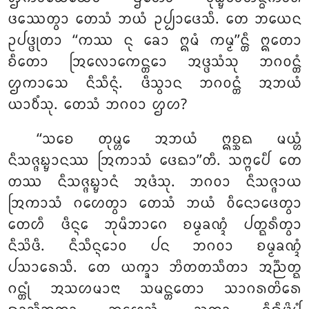
ᨴᩔᩮᨲ᩠ᩅᩣ ᨲᩮᩈᩴ ᨽᨿᩴ ᩏᨸ᩠ᨸᩣᨴᩮᩈᩥ. ᨲᩮ ᨽᨿᩮᨶ
ᩏᨸᨴ᩠ᨴᩩᨲᩣ ‘‘ᨠᩔ ᨶᩩ ᨡᩮᩣ ᩍᨾᩴ ᨠᨾ᩠ᨾ’’ᨶ᩠ᨲᩥ ᩍᨲᩮᩣ
ᨧᩥᨲᩮᩣ ᩒᩃᩮᩣᨠᩮᨶ᩠ᨲᩮᩣ ᩋᨴ᩠ᨴᩈᩴᩈᩩ ᨽᨣᩅᨶ᩠ᨲᩴ
ᩌᨠᩣᩈᩮ ᨶᩥᩈᩥᨶ᩠ᨶᩴ. ᨴᩥᩈ᩠ᩅᩣᨶ ᨽᨣᩅᨶ᩠ᨲᩴ ᩋᨽᨿᩴ
ᨿᩣᩅᩥᩴᩈᩩ. ᨲᩮᩈᩴ ᨽᨣᩅᩣ ᩌᩉ?
‘‘ᩈᨧᩮ
ᨲᩩᨾ᩠ᩉᩮ ᩋᨽᨿᩴ ᩍᨧ᩠ᨨᨳ ᨾᨿ᩠ᩉᩴ
ᨶᩥᩈᨩ᩠ᨩᨭ᩠ᨮᩣᨶᩔ ᩒᨠᩣᩈᩴ ᨴᩮᨳᩣ’’ᨲᩥ. ᩈᨻ᩠ᨻᩮᨸᩥ ᨲᩮ
ᨲᩔ ᨶᩥᩈᨩ᩠ᨩᨭ᩠ᨮᩣᨶᩴ ᩋᨴᩴᩈᩩ. ᨽᨣᩅᩣ ᨶᩥᩈᨩ᩠ᨩᩣᨿ
ᩒᨠᩣᩈᩴ ᨣᩉᩮᨲ᩠ᩅᩣ ᨲᩮᩈᩴ ᨽᨿᩴ ᩅᩥᨶᩮᩣᨴᩮᨲ᩠ᩅᩣ
ᨲᩮᩉᩥ ᨴᩥᨶ᩠ᨶᩮ ᨽᩩᨾᩥᨽᩣᨣᩮ ᨧᨾ᩠ᨾᨡᨱ᩠ᨯᩴ ᨸᨲ᩠ᨳᩁᩥᨲ᩠ᩅᩣ
ᨶᩥᩈᩦᨴᩥ. ᨶᩥᩈᩥᨶ᩠ᨶᩮᩣᩅ ᨸᨶ ᨽᨣᩅᩣ ᨧᨾ᩠ᨾᨡᨱ᩠ᨯᩴ
ᨸᩈᩣᩁᩮᩈᩥ. ᨲᩮ ᨿᨠ᩠ᨡᩣ ᨽᩦᨲᨲᩈᩥᨲᩣ ᩋᨬ᩠ᨬᨲ᩠ᨳ
ᨣᨶ᩠ᨲᩩᩴ ᩋᩈᩉᨾᩣᨶᩣ ᩈᨾᨶ᩠ᨲᨲᩮᩣ ᩈᩣᨣᩁᨲᩦᩁᩮ