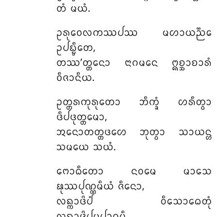
ᨲᩴ ᨾᨿᩴ.
ᩏᩁᩩᩅᩮᩃᨠᩔᨸᩔ ᨾᩉᩣᨿᨬ᩠ᨬᩮ
ᩏᨸᨭ᩠ᨮᩥᨲᩮ,
ᨲᩔ’ᨲ᩠ᨲᨶᩮᩣ ᨶᩣᨣᨾᨶᩮ ᩍᨧ᩠ᨨᩣᨧᩣᩁᩴ
ᩅᩥᨩᩣᨶᩥᨿ.
ᩏᨲ᩠ᨲᩁᨠᩩᩁᩩᨲᩮᩣ ᨽᩥᨠ᩠ᨡᩴ ᩉᩁᩥᨲ᩠ᩅᩣ
ᨴᩥᨸᨴᩩᨲ᩠ᨲᨾᩮᩣ,
ᩋᨶᩮᩣᨲᨲ᩠ᨲᨴᩉᩮ ᨽᩩᨲ᩠ᩅᩣ ᩈᩣᨿᨶ᩠ᩉ
ᩈᨾᨿᩮ ᩈᨿᩴ.
ᨻᩮᩣᨵᩥᨲᩮᩣ ᨶᩅᨾᩮ ᨾᩣᩈᩮ
ᨹᩩᩔᨸᩩᨱ᩠ᨱᨾᩥᨿᩴ ᨩᩥᨶᩮᩣ,
ᩃᨦ᩠ᨠᩣᨴᩦᨸᩴ ᩅᩥᩈᩮᩣᨵᩮᨲᩩᩴ
ᩃᨦ᩠ᨠᩣᨴᩦᨸᨾᩩᨸᩣᨣᨾᩥ.