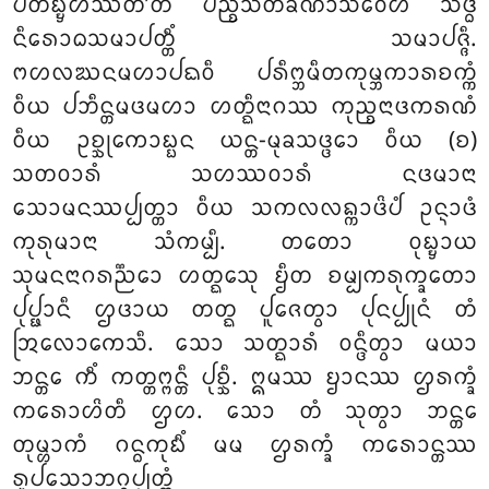
ᨸᨲᩥᨭ᩠ᨮᩉᩥᩔᨲᩦ’ᨲᩥ ᨸᨬ᩠ᨧᩈᨲᨡᩦᨱᩣᩈᩅᩮᩉᩥ ᩈᨴ᩠ᨵᩥᩴ
ᨶᩥᩁᩮᩣᨵᩈᨾᩣᨸᨲ᩠ᨲᩥᩴ ᩈᨾᩣᨸᨩ᩠ᨩᩥ.
ᨻᩉᩃᨥᨶᨾᩉᩣᨸᨳᩅᩥ ᨸᩁᩥᨻ᩠ᨽᨾᩥᨲᨠᩩᨾ᩠ᨽᨠᩣᩁᨧᨠ᩠ᨠᩴ
ᩅᩥᨿ ᨸᨽᩥᨶ᩠ᨲᨾᨴᨾᩉᩣ ᩉᨲ᩠ᨳᩥᨶᩣᨣᩔ ᨠᩩᨬ᩠ᨧᨶᩣᨴᨠᩁᨱᩴ
ᩅᩥᨿ ᩏᨧ᩠ᨨᩩᨠᩮᩣᨭ᩠ᨭᨶ ᨿᨶ᩠ᨲ-ᨾᩩᨡᩈᨴ᩠ᨴᩮᩣ
ᩅᩥᨿ (ᨧ)
ᩈᨲᩅᩣᩁᩴ ᩈᩉᩔᩅᩣᩁᩴ ᨶᨴᨾᩣᨶᩣ
ᩈᩮᩣᨾᨶᩔᨸ᩠ᨸᨲ᩠ᨲᩣ ᩅᩥᨿ ᩈᨠᩃᩃᨦ᩠ᨠᩣᨴᩦᨸᩴ ᩏᨶ᩠ᨶᩣᨴᩴ
ᨠᩩᩁᩩᨾᩣᨶᩣ ᩈᩴᨠᨾ᩠ᨸᩥ. ᨲᨲᩮᩣ ᩅᩩᨭ᩠ᨮᩣᨿ
ᩈᩩᨾᨶᨶᩣᨣᩁᨬ᩠ᨬᩮᩣ ᩉᨲ᩠ᨳᩮᩈᩩ ᨮᩥᨲ ᨧᨾ᩠ᨸᨠᩁᩩᨠ᩠ᨡᨲᩮᩣ
ᨸᩩᨸ᩠ᨹᩣᨶᩥ ᩌᨴᩣᨿ ᨲᨲ᩠ᨳ ᨸᩪᨩᩮᨲ᩠ᩅᩣ ᨸᩩᨶᨸ᩠ᨸᩩᨶᩴ ᨲᩴ
ᩒᩃᩮᩣᨠᩮᩈᩥ. ᩈᩮᩣ ᩈᨲ᩠ᨳᩣᩁᩴ ᩅᨶ᩠ᨴᩥᨲ᩠ᩅᩣ ᨾᨿᩣ
ᨽᨶ᩠ᨲᩮ ᨠᩥᩴ ᨠᨲ᩠ᨲᨻ᩠ᨻᨶ᩠ᨲᩥ ᨸᩩᨧ᩠ᨨᩥ. ᩍᨾᩔ ᨮᩣᨶᩔ ᩌᩁᨠ᩠ᨡᩴ
ᨠᩁᩮᩣᩉᩦᨲᩥ ᩌᩉ. ᩈᩮᩣ ᨲᩴ ᩈᩩᨲ᩠ᩅᩣ ᨽᨶ᩠ᨲᩮ
ᨲᩩᨾ᩠ᩉᩣᨠᩴ ᨣᨶ᩠ᨵᨠᩩᨭᩥᩴ ᨾᨾ ᩌᩁᨠ᩠ᨡᩴ ᨠᩁᩮᩣᨶ᩠ᨲᩔ
ᩁᩪᨸᩈᩮᩣᨽᨣ᩠ᨣᨸ᩠ᨸᨲ᩠ᨲᩴ