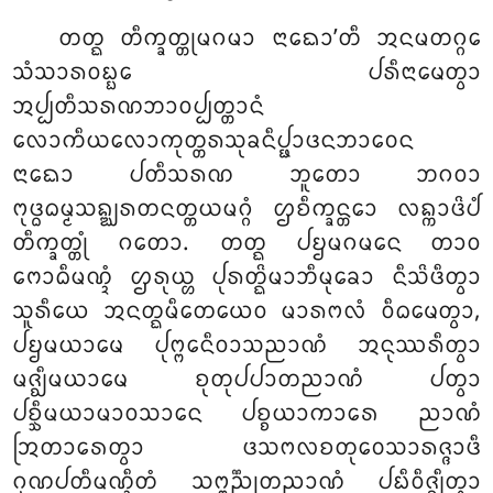
ᨲᨲ᩠ᨳ ᨲᩥᨠ᩠ᨡᨲ᩠ᨲᩩᨾᨣᨾᩣ ᨶᩣᨳᩮᩣ’ᨲᩥ ᩋᨶᨾᨲᨣ᩠ᨣᩮ
ᩈᩴᩈᩣᩁᩅᨭ᩠ᨭᩮ ᨸᩁᩥᨶᩣᨾᩮᨲ᩠ᩅᩣ
ᩋᨸ᩠ᨸᨲᩥᩈᩁᨱᨽᩣᩅᨸ᩠ᨸᨲ᩠ᨲᩣᨶᩴ
ᩃᩮᩣᨠᩥᨿᩃᩮᩣᨠᩩᨲ᩠ᨲᩁᩈᩩᨡᨶᩥᨸ᩠ᨹᩣᨴᨶᨽᩣᩅᩮᨶ
ᨶᩣᨳᩮᩣ ᨸᨲᩥᩈᩁᨱ ᨽᩪᨲᩮᩣ ᨽᨣᩅᩣ
ᨻᩩᨴ᩠ᨵᨵᨾ᩠ᨾᩈᨦ᩠ᨥᩁᨲᨶᨲ᩠ᨲᨿᨾᨣ᩠ᨣᩴ ᩌᨧᩥᨠ᩠ᨡᨶ᩠ᨲᩮᩣ ᩃᨦ᩠ᨠᩣᨴᩦᨸᩴ
ᨲᩥᨠ᩠ᨡᨲ᩠ᨲᩩᩴ ᨣᨲᩮᩣ. ᨲᨲ᩠ᨳ ᨸᨮᨾᨣᨾᨶᩮ ᨲᩣᩅ
ᨻᩮᩣᨵᩥᨾᨱ᩠ᨯᩴ ᩌᩁᩩᨿ᩠ᩉ ᨸᩩᩁᨲ᩠ᨳᩦᨾᩣᨽᩥᨾᩩᨡᩮᩣ ᨶᩥᩈᩦᨴᩥᨲ᩠ᩅᩣ
ᩈᩪᩁᩥᨿᩮ ᩋᨶᨲ᩠ᨳᨾᩥᨲᩮᨿᩮᩅ ᨾᩣᩁᨻᩃᩴ ᩅᩥᨵᨾᩮᨲ᩠ᩅᩣ,
ᨸᨮᨾᨿᩣᨾᩮ ᨸᩩᨻ᩠ᨻᩮᨶᩥᩅᩣᩈᨬᩣᨱᩴ ᩋᨶᩩᩔᩁᩥᨲ᩠ᩅᩣ
ᨾᨩ᩠ᨫᩥᨾᨿᩣᨾᩮ ᨧᩩᨲᩩᨸᨸᩣᨲᨬᩣᨱᩴ ᨸᨲ᩠ᩅᩣ
ᨸᨧ᩠ᨨᩥᨾᨿᩣᨾᩣᩅᩈᩣᨶᩮ ᨸᨧ᩠ᨧᨿᩣᨠᩣᩁᩮ ᨬᩣᨱᩴ
ᩒᨲᩣᩁᩮᨲ᩠ᩅᩣ ᨴᩈᨻᩃᨧᨲᩩᩅᩮᩈᩣᩁᨩ᩠ᨩᩣᨴᩥ
ᨣᩩᨱᨸᨲᩥᨾᨱ᩠ᨯᩥᨲᩴ ᩈᨻ᩠ᨻᨬ᩠ᨬᩩᨲᨬᩣᨱᩴ ᨸᨭᩥᩅᩥᨩ᩠ᨫᩥᨲ᩠ᩅᩣ