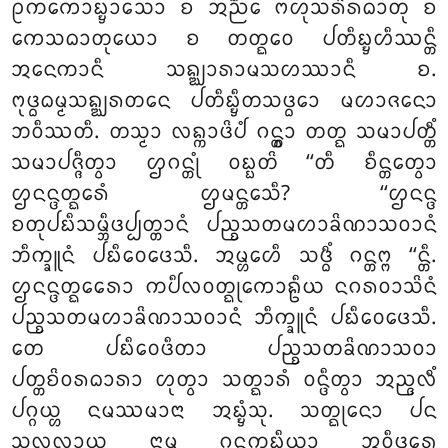
ᩑᨠᨠᩮᩣᨭ᩠ᨮᩣᩈᩮᩣ ᨧ ᩋᨬ᩠ᨬᩮ ᨻᩉᩩᩈᩁᩦᩁᨵᩣᨲᩩ ᨧ
ᨠᩮᩈᨵᩣᨲᩩᨿᩮᩣ ᨧ ᨲᨲ᩠ᨳᩮᩅ ᨸᨲᩥᨭ᩠ᨮᩉᩥᩔᨶ᩠ᨲᩥ
ᩋᨶᩮᨠᩣᨶᩥ ᩈᨦ᩠ᨥᩣᩁᩣᨾᩈᩉᩔᩣᨶᩥ ᨧ.
ᨻᩩᨴ᩠ᨵᨵᨾ᩠ᨾᩈᨦ᩠ᨥᩁᨲᨶᩮ ᨸᨲᩥᨭ᩠ᨮᩥᨲᩈᨴ᩠ᨵᩮᩣ ᨾᩉᩣᨩᨶᩮᩣ
ᨽᩅᩥᩔᨲᩥ. ᨲᩈ᩠ᨾᩣ ᩃᨦ᩠ᨠᩣᨴᩦᨸᩴ ᨣᨶ᩠ᨲ᩠ᩅᩣ ᨲᨲ᩠ᨳ ᩈᨾᩣᨸᨲ᩠ᨲᩥᩴ
ᩈᨾᩣᨸᨩ᩠ᨩᩥᨲ᩠ᩅᩣ ᩌᨣᨶ᩠ᨲᩩᩴ ᩅᨭ᩠ᨭᨲᩦ ‘‘ᨲᩥ ᨧᩥᨶ᩠ᨲᩮᨲ᩠ᩅᩣ
ᩌᨶᨶ᩠ᨴᨲ᩠ᨳᩮᩁᩴ ᩌᨾᨶ᩠ᨲᩮᩈᩥ? ‘‘ᩌᨶᨶ᩠ᨴ
ᨧᨲᩩᨸᨭᩥᩈᨾ᩠ᨽᩥᨴᨸ᩠ᨸᨲ᩠ᨲᩣᨶᩴ ᨸᨬ᩠ᨧᩈᨲᨾᩉᩣᨡᩦᨱᩣᩈᩅᩣᨶᩴ
ᨽᩥᨠ᩠ᨡᩪᨶᩴ ᨸᨭᩥᩅᩮᨴᩮᩈᩥ. ᩋᨾ᩠ᩉᩮᩉᩥ ᩈᨴ᩠ᨵᩥᩴ ᨣᨶ᩠ᨲᨻ᩠ᨻ ‘‘ᨶ᩠ᨲᩥ.
ᩌᨶᨶ᩠ᨴᨲ᩠ᨳᩮᩁᩮᩣ ᨠᨸᩥᩃᩅᨲ᩠ᨳᩩᨠᩮᩣᩊᩥᨿ ᨶᨣᩁᩅᩣᩈᩦᨶᩴ
ᨸᨬ᩠ᨧᩈᨲᨾᩉᩣᨡᩦᨱᩣᩈᩅᩣᨶᩴ ᨽᩥᨠ᩠ᨡᩪᨶᩴ ᨸᨭᩥᩅᩮᨴᩮᩈᩥ.
ᨲᩮ ᨸᨭᩥᩅᩮᨴᩥᨲᩣ ᨸᨬ᩠ᨧᩈᨲᨡᩦᨱᩣᩈᩅᩣ
ᨸᨲ᩠ᨲᨧᩦᩅᩁᨵᩣᩁᩣ ᩉᩩᨲ᩠ᩅᩣ ᩈᨲ᩠ᨳᩣᩁᩴ ᩅᨶ᩠ᨴᩥᨲ᩠ᩅᩣ
ᩋᨬ᩠ᨩᩃᩥᩴ
ᨸᨣ᩠ᨣᨿ᩠ᩉ ᨶᨾᩔᨾᩣᨶᩣ ᩋᨭ᩠ᨮᩴᩈᩩ. ᩈᨲ᩠ᨳᩩᨶᩮᩣ ᨸᨶ
ᩈᩃᩃᩣᨿ ᨶᩣᨾ ᨣᨶ᩠ᨵᨠᩩᨭᩥᨿᩣ ᩋᩅᩥᨴᩪᩁᩮ