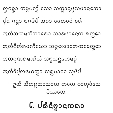
ᩌᨣᨶ᩠ᨲ᩠ᩅᩣ ᨲᨾ᩠ᨻᨸᨱ᩠ᨱᩥᩴ ᩈᩮᩣ ᩈᨲ᩠ᨲᩣᨶᩩᨴ᩠ᨴᨿᨾᩣᨶᩈᩮᩣ
ᨸᩩᨶ ᨣᨶ᩠ᨲ᩠ᩅᩣ ᨶᩣᨣᨴᩦᨸᩴ ᩋᨣᩣ ᨩᩮᨲᩅᨶᩴ ᩅᩁᩴ
ᩋᨲᩥᩈᨿᨾᨲᩥᩈᩣᩁᩮᩣ ᩈᩣᩁᨴᩣᨶᩮᨠ ᩁᨲ᩠ᨲᩮᩣ
ᩋᨲᩥᨵᩥᨲᩥᩁᨾᨱᩥᨿᩮᩣ ᩈᨻ᩠ᨻᩃᩮᩣᨠᩮᨠᨶᩮᨲ᩠ᨲᩮᩣ
ᩋᨲᩥᨣᩩᨱᩁᨾᨱᩦᨿᩴ ᩈᨻ᩠ᨻᩈᨶ᩠ᨲᩮᨠᨾᨣ᩠ᨣᩴ
ᩋᨲᩥᩅᩥᨸᩩᩃᨴᨿᨲ᩠ᨲᩣ ᩃᨦ᩠ᨠᨾᩣᨣᩣ ᩈᩩᨴᩦᨸᩴ
ᩍᨲᩥ ᩈᩦᩉᩊᨽᩣᩈᩣᨿ ᨠᨲᩮ ᨵᩣᨲᩩᩅᩴᩈᩮ
ᨴᩥᩔᨲᩮ.
᪒.
ᨸᩁᩥᨶᩥᨻ᩠ᨻᩣᨶᨠᨳᩣ