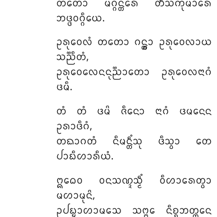
ᨲᨲᩮᩣ ᨾᨣ᩠ᨣᨶ᩠ᨲᩁᩮ ᨲᩥᩴᩈᨠᩩᨾᩣᩁᩮ
ᨽᨴ᩠ᨴᩅᨣ᩠ᨣᩥᨿᩮ.
ᩏᩁᩩᩅᩮᩃᩴ ᨲᨲᩮᩣ ᨣᨶ᩠ᨲ᩠ᩅᩣ ᩏᩁᩩᩅᩮᩃᩣᨿ
ᩈᨬ᩠ᨬᩥᨲᩴ,
ᩏᩁᩩᩅᩮᩃᩮᨶᨶᩩᨬ᩠ᨬᩣᨲᩮᩣ ᩏᩁᩩᩅᩮᩃᨶᩣᨣᩴ
ᨴᨾᩥ.
ᨲᩴ ᨲᩴ ᨴᨾᩦ ᨩᩥᨶᩮᩣ ᨶᩣᨣᩴ ᨴᨾᨶᩮᨶ
ᩏᩁᩣᨴᩥᨣᩴ,
ᨲᨳᩣᨣᨲᩴ ᨶᩥᨾᨶ᩠ᨲᩥᩴᩈᩩ ᨴᩥᩈ᩠ᩅᩣ ᨲᩮ
ᨸᩣᨭᩥᩉᩣᩁᩥᨿᩴ.
ᩍᨵᩮᩅ ᩅᨶᩈᨱ᩠ᨯᩈ᩠ᨾᩥᩴ ᩅᩥᩉᩣᩁᩮᨲ᩠ᩅᩣ
ᨾᩉᩣᨾᩩᨶᩦ,
ᩏᨸᨭ᩠ᨮᩣᩉᩣᨾᩈᩮ ᩈᨻ᩠ᨻᩮ ᨶᩥᨧ᩠ᨧᨽᨲ᩠ᨲᩮᨶ