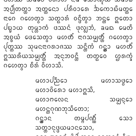
ᩋᨸ᩠ᨸᩥᨲᨲ᩠ᨲᩣ ᩋᨲ᩠ᨲᨶᩮᩣ ᨸᩁᩥᩅᩣᩁᩮ ᨨᨠᩮᩣᨭᩥᨾᨲ᩠ᨲᩮ
ᨶᩣᨣᩮ ᨣᩉᩮᨲ᩠ᩅᩣ ᩈᨲ᩠ᨳᩣᩁᩴ ᩅᨶ᩠ᨴᩥᨲ᩠ᩅᩣ ᨽᨶ᩠ᨲᩮ ᩍᨲᩮᩣ
ᨸᨭ᩠ᨮᩣᨿ ᨲᩩᨾ᩠ᩉᩣᨠᩴ ᨴᩔᨶᩴ ᨴᩩᩃ᩠ᩃᨽᩴ, ᨡᨾᨳ ᨾᩮᨲᩥ
ᩋᨧ᩠ᨧᨿᩴ ᨴᩮᩈᩮᨲ᩠ᩅᩣ ᨾᩉᨲᩥᩴ ᨶᩣᨣᩈᨾ᩠ᨸᨲ᩠ᨲᩥᩴ ᨣᩉᩮᨲ᩠ᩅᩣ
ᨸᩩᨲ᩠ᨲᩔ ᩈᩩᨾᨶᨶᩣᨣᩁᩣᨩᩔ ᩈᨶ᩠ᨲᩥᨠᩴ ᨣᨶ᩠ᨲ᩠ᩅᩣ ᨾᩉᨲᩥᩴ
ᩍᩔᩁᩥᨿᩈᨾ᩠ᨸᨲ᩠ᨲᩥᩴ ᩋᨶᩩᨽᩅᨶ᩠ᨲᩥ ᨲᨲ᩠ᨳᩮᩅ ᩌᩁᨠ᩠ᨡᩴ
ᨣᩉᩮᨲ᩠ᩅᩣ ᨧᩥᩁᩴ ᩅᩥᩉᩣᩈᩥ.
ᨾᩉᩣᨸᨬ᩠ᨬᩮᩣ ᨾᩉᩣᩈᨴ᩠ᨵᩮᩣ
ᨾᩉᩣᩅᩦᩁᩮᩣ ᨾᩉᩣᩍᩈᩥ,
ᨾᩉᩣᨻᩃᩮᨶ ᩈᨾ᩠ᨸᨶ᩠ᨶᩮᩣ
ᨾᩉᨶ᩠ᨲᨣᩩᨱᨽᩩᩈᩥᨲᩮᩣ;
ᨣᨶ᩠ᨲ᩠ᩅᩣᨶ ᨲᨾ᩠ᨻᨸᨱ᩠ᨱᩥᩴ ᩈᩮᩣ
ᩈᨲ᩠ᨲᩣᨶᩩᨴ᩠ᨴᨿᨾᩣᨶᩈᩮᩣ,