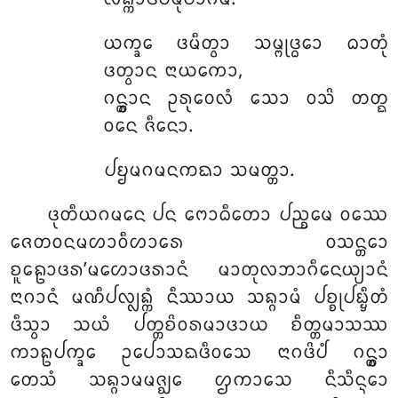
ᨿᨠ᩠ᨡᩮ ᨴᨾᩥᨲ᩠ᩅᩣ ᩈᨾ᩠ᨻᩩᨴ᩠ᨵᩮᩣ ᨵᩣᨲᩩᩴ
ᨴᨲ᩠ᩅᩣᨶ ᨶᩣᨿᨠᩮᩣ,
ᨣᨶ᩠ᨲ᩠ᩅᩣᨶ ᩏᩁᩩᩅᩮᩃᩴ ᩈᩮᩣ ᩅᩈᩦ ᨲᨲ᩠ᨳ
ᩅᨶᩮ ᨩᩥᨶᩮᩣ.
ᨸᨮᨾᨣᨾᨶᨠᨳᩣ ᩈᨾᨲ᩠ᨲᩣ.
ᨴᩩᨲᩥᨿᨣᨾᨶᩮ ᨸᨶ ᨻᩮᩣᨵᩥᨲᩮᩣ ᨸᨬ᩠ᨧᨾᩮ ᩅᩔᩮ
ᨩᩮᨲᩅᨶᨾᩉᩣᩅᩥᩉᩣᩁᩮ ᩅᩈᨶ᩠ᨲᩮᩣ
ᨧᩪᩊᩮᩣᨴᩁ’ᨾᩉᩮᩣᨴᩁᩣᨶᩴ ᨾᩣᨲᩩᩃᨽᩣᨣᩥᨶᩮᨿ᩠ᨿᩣᨶᩴ
ᨶᩣᨣᩣᨶᩴ ᨾᨱᩥᨸᩃ᩠ᩃᨦ᩠ᨠᩴ ᨶᩥᩔᩣᨿ ᩈᨦ᩠ᨣᩣᨾᩴ ᨸᨧ᩠ᨧᩩᨸᨭ᩠ᨮᩥᨲᩴ
ᨴᩥᩈ᩠ᩅᩣ ᩈᨿᩴ ᨸᨲ᩠ᨲᨧᩦᩅᩁᨾᩣᨴᩣᨿ ᨧᩥᨲ᩠ᨲᨾᩣᩈᩔ
ᨠᩣᩊᨸᨠ᩠ᨡᩮ ᩏᨸᩮᩣᩈᨳᨴᩥᩅᩈᩮ
ᨶᩣᨣᨴᩦᨸᩴ ᨣᨶ᩠ᨲ᩠ᩅᩣ
ᨲᩮᩈᩴ ᩈᨦ᩠ᨣᩣᨾᨾᨩ᩠ᨫᩮ ᩌᨠᩣᩈᩮ ᨶᩥᩈᩥᨶ᩠ᨶᩮᩣ