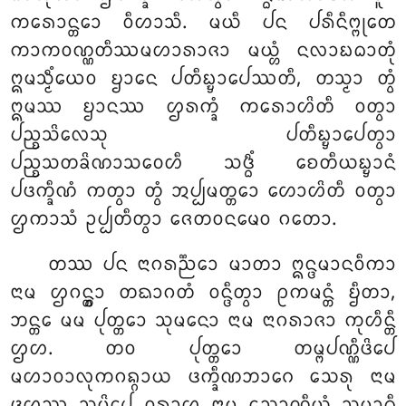
ᨠᩁᩮᩣᨶ᩠ᨲᩮᩣ ᩅᩥᩉᩣᩈᩥ. ᨾᨿᩥ ᨸᨶ ᨸᩁᩥᨶᩥᨻ᩠ᨻᩩᨲᩮ
ᨠᩣᨠᩅᨱ᩠ᨱᨲᩥᩔᨾᩉᩣᩁᩣᨩᩣ ᨾᨿ᩠ᩉᩴ ᨶᩃᩣᨭᨵᩣᨲᩩᩴ
ᩍᨾᩈ᩠ᨾᩥᩴᨿᩮᩅ
ᨮᩣᨶᩮ ᨸᨲᩥᨭ᩠ᨮᩣᨸᩮᩔᨲᩥ, ᨲᩈ᩠ᨾᩣ ᨲ᩠ᩅᩴ
ᩍᨾᩔ ᨮᩣᨶᩔ ᩌᩁᨠ᩠ᨡᩴ ᨠᩁᩮᩣᩉᩦᨲᩥ ᩅᨲ᩠ᩅᩣ
ᨸᨬ᩠ᨧᩈᩦᩃᩮᩈᩩ ᨸᨲᩥᨭ᩠ᨮᩣᨸᩮᨲ᩠ᩅᩣ
ᨸᨬ᩠ᨧᩈᨲᨡᩦᨱᩣᩈᩅᩮᩉᩥ ᩈᨴ᩠ᨵᩥᩴ ᨧᩮᨲᩥᨿᨭ᩠ᨮᩣᨶᩴ
ᨸᨴᨠ᩠ᨡᩥᨱᩴ ᨠᨲ᩠ᩅᩣ ᨲ᩠ᩅᩴ ᩋᨸ᩠ᨸᨾᨲ᩠ᨲᩮᩣ ᩉᩮᩣᩉᩦᨲᩥ ᩅᨲ᩠ᩅᩣ
ᩌᨠᩣᩈᩴ ᩏᨸ᩠ᨸᨲᩥᨲ᩠ᩅᩣ ᨩᩮᨲᩅᨶᨾᩮᩅ ᨣᨲᩮᩣ.
ᨲᩔ ᨸᨶ ᨶᩣᨣᩁᨬ᩠ᨬᩮᩣ ᨾᩣᨲᩣ ᩍᨶ᩠ᨴᨾᩣᨶᩅᩥᨠᩣ
ᨶᩣᨾ ᩌᨣᨶ᩠ᨲ᩠ᩅᩣ ᨲᨳᩣᨣᨲᩴ ᩅᨶ᩠ᨴᩥᨲ᩠ᩅᩣ ᩑᨠᨾᨶ᩠ᨲᩴ ᨮᩥᨲᩣ,
ᨽᨶ᩠ᨲᩮ ᨾᨾ ᨸᩩᨲ᩠ᨲᩮᩣ ᩈᩩᨾᨶᩮᩣ ᨶᩣᨾ ᨶᩣᨣᩁᩣᨩᩣ ᨠᩩᩉᩥᨶ᩠ᨲᩥ
ᩌᩉ. ᨲᩅ ᨸᩩᨲ᩠ᨲᩮᩣ ᨲᨾ᩠ᨻᨸᨱ᩠ᨱᩥᨴᩦᨸᩮ
ᨾᩉᩣᩅᩣᩃᩩᨠᨣᨦ᩠ᨣᩣᨿ ᨴᨠ᩠ᨡᩥᨱᨽᩣᨣᩮ ᩈᩮᩁᩩ ᨶᩣᨾ
ᨴᩉᩔ ᩈᨾᩦᨸᩮ ᩅᩁᩣᩉ ᨶᩣᨾ ᩈᩮᩣᨱ᩠ᨯᩥᨿᩴ ᩈᨾᩣᨵᩥ