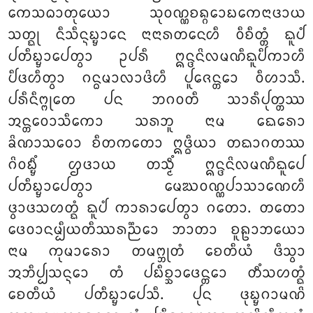
ᨠᩮᩈᨵᩣᨲᩩᨿᩮᩣ ᩈᩩᩅᨱ᩠ᨱᨧᨦ᩠ᨣᩮᩣᨭᨠᩮᨶᩣᨴᩣᨿ
ᩈᨲ᩠ᨳᩩ ᨶᩥᩈᩥᨶ᩠ᨶᨭ᩠ᨮᩣᨶᩮ ᨶᩣᨶᩣᩁᨲᨶᩮᩉᩥ ᩅᩥᨧᩥᨲ᩠ᨲᩴ ᨳᩪᨸᩴ
ᨸᨲᩥᨭ᩠ᨮᩣᨸᩮᨲ᩠ᩅᩣ ᩏᨸᩁᩥ ᩍᨶ᩠ᨴᨶᩦᩃᨾᨱᩥᨳᩪᨸᩥᨠᩣᩉᩥ
ᨸᩥᨴᩉᩥᨲ᩠ᩅᩣ ᨣᨶ᩠ᨵᨾᩣᩃᩣᨴᩦᩉᩥ ᨸᩪᨩᩮᨶ᩠ᨲᩮᩣ ᩅᩥᩉᩣᩈᩥ.
ᨸᩁᩥᨶᩥᨻ᩠ᨻᩩᨲᩮ ᨸᨶ ᨽᨣᩅᨲᩥ ᩈᩣᩁᩥᨸᩩᨲ᩠ᨲᩔ
ᩋᨶ᩠ᨲᩮᩅᩣᩈᩥᨠᩮᩣ ᩈᩁᨽᩪ ᨶᩣᨾ ᨳᩮᩁᩮᩣ
ᨡᩦᨱᩣᩈᩅᩮᩣ ᨧᩥᨲᨠᨲᩮᩣ ᩍᨴ᩠ᨵᩥᨿᩣ ᨲᨳᩣᨣᨲᩔ
ᨣᩦᩅᨭ᩠ᨮᩥᩴ ᩌᨴᩣᨿ ᨲᩈ᩠ᨾᩥᩴ ᩍᨶ᩠ᨴᨶᩦᩃᨾᨱᩥᨳᩪᨸᩮ
ᨸᨲᩥᨭ᩠ᨮᩣᨸᩮᨲ᩠ᩅᩣ ᨾᩮᨥᩅᨱ᩠ᨱᨸᩣᩈᩣᨱᩮᩉᩥ
ᨴ᩠ᩅᩣᨴᩈᩉᨲ᩠ᨳᩴ ᨳᩪᨸᩴ ᨠᩣᩁᩣᨸᩮᨲ᩠ᩅᩣ ᨣᨲᩮᩣ. ᨲᨲᩮᩣ
ᨴᩮᩅᩣᨶᨾ᩠ᨸᩥᨿᨲᩥᩔᩁᨬ᩠ᨬᩮᩣ ᨽᩣᨲᩣ ᨧᩪᩊᩣᨽᨿᩮᩣ
ᨶᩣᨾ ᨠᩩᨾᩣᩁᩮᩣ ᨲᨾᨻ᩠ᨽᩩᨲᩴ ᨧᩮᨲᩥᨿᩴ ᨴᩥᩈ᩠ᩅᩣ
ᩋᨽᩥᨸ᩠ᨸᩈᨶ᩠ᨶᩮᩣ ᨲᩴ ᨸᨭᩥᨧ᩠ᨨᩣᨴᩮᨶ᩠ᨲᩮᩣ ᨲᩥᩴᩈᩉᨲ᩠ᨳᩴ
ᨧᩮᨲᩥᨿᩴ ᨸᨲᩥᨭ᩠ᨮᩣᨸᩮᩈᩥ. ᨸᩩᨶ ᨴᩩᨭ᩠ᨮᨣᩣᨾᨱᩦ