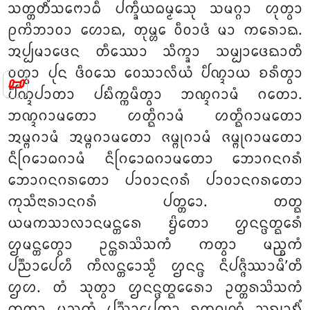
ᩈᨲ᩠ᨲᨲᩥᩴᩈᨻᩮᩣᨵᩥ ᨸᨠ᩠ᨡᩥᨿᨵᨾ᩠ᨾᩮᩈᩩ ᩈᨾᨣ᩠ᨣᩣ ᩉᩩᨲ᩠ᩅᩣ
ᩑᨠᩦᨽᩣᩅᩣ ᩉᩮᩣᨳ, ᨲᩩᨾ᩠ᩉᩮ ᩅᩥᩅᩣᨴᩴ ᨾᩣ ᨠᩁᩮᩣᨳ.
ᩋᨸ᩠ᨸᨾᩣᨴᩮᨶ ᨲᩥᩔᩮᩣ ᩈᩥᨠ᩠ᨡᩣ ᩈᨾ᩠ᨸᩣᨴᩮᨳᩣᨲᩥ
ᩅᨲ᩠ᩅᩣ ᨸᩩᨶ ᨴᩥᩅᩈᩮ ᩅᩮᩈᩣᩃᩥᨿᩴ ᨸᩥᨱ᩠ᨯᩣᨿ ᨧᩁᩥᨲ᩠ᩅᩣ
📜
ᨸᩥᨱ᩠ᨯᨸᩣᨲᩣ ᨸᨭᩥᨠ᩠ᨠᨾᩥᨲ᩠ᩅᩣ ᨽᨱ᩠ᨯᨣᩣᨾᩴ ᨣᨲᩮᩣ.
ᨽᨱ᩠ᨯᨣᩣᨾᨲᩮᩣ ᩉᨲ᩠ᨳᩥᨣᩣᨾᩴ ᩉᨲ᩠ᨳᩥᨣᩣᨾᨲᩮᩣ
ᩋᨾ᩠ᨻᨣᩣᨾᩴ ᩋᨾ᩠ᨻᨣᩣᨾᨲᩮᩣ ᨩᨾ᩠ᨻᩩᨣᩣᨾᩴ ᨩᨾ᩠ᨻᩩᨣᩣᨾᨲᩮᩣ
ᨶᩥᨣᩕᩮᩣᨵᨣᩣᨾᩴ ᨶᩥᨣᩕᩮᩣᨵᨣᩣᨾᨲᩮᩣ ᨽᩮᩣᨣᨶᨣᩁᩴ
ᨽᩮᩣᨣᨶᨣᩁᨲᩮᩣ ᨸᩣᩅᩣᨶᨣᩁᩴ ᨸᩣᩅᩣᨶᨣᩁᨲᩮᩣ
ᨠᩩᩈᩥᨶᩣᩁᩣᨶᨣᩁᩴ ᨸᨲ᩠ᨲᩮᩣ. ᨲᨲ᩠ᨳ
ᨿᨾᨠᩈᩣᩃᩣᨶᨾᨶ᩠ᨲᩁᩮ ᨮᩦᨲᩮᩣ ᩌᨶᨶ᩠ᨴᨲ᩠ᨳᩮᩁᩴ
ᩌᨾᨶ᩠ᨲᩮᨲ᩠ᩅᩣ ᩏᨶ᩠ᨲᩁᩈᩦᩈᨠᩴ ᨠᨲ᩠ᩅᩣ ᨾᨬ᩠ᨧᨠᩴ
ᨸᨬ᩠ᨬᩣᨸᩮᩉᩥ ᨠᩥᩃᨶ᩠ᨲᩮᩣᩈ᩠ᨾᩥ ᩌᨶᨶ᩠ᨴ ᨶᩥᨸᨩ᩠ᨩᩥᩔᩣᨾᩥ’ᨲᩥ
ᩌᩉ. ᨲᩴ ᩈᩩᨲ᩠ᩅᩣ ᩌᨶᨶ᩠ᨴᨲ᩠ᨳᩮᩁᩮᩣ ᩏᨲ᩠ᨲᩁᩈᩦᩈᨠᩴ
ᨠᨲ᩠ᩅᩣ ᨾᨬ᩠ᨧᨠᩴ ᨸᨬ᩠ᨬᩣᨸᩮᨲ᩠ᩅᩣ ᨧᨲᩩᨣ᩠ᨣᩩᨱᩴ ᩈᨦ᩠ᨥᩣᨭᩥᩴ