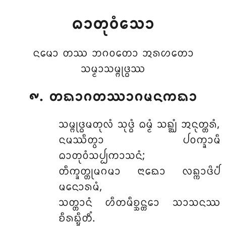
ᨵᩣᨲᩩᩅᩴᩈᩮᩣ
ᨶᨾᩮᩣ ᨲᩔ ᨽᨣᩅᨲᩮᩣ ᩋᩁᩉᨲᩮᩣ
ᩈᨾ᩠ᨾᩣᩈᨾ᩠ᨻᩩᨴ᩠ᨵᩔ
᪑. ᨲᨳᩣᨣᨲᩔᩣᨣᨾᨶᨠᨳᩣ
ᩈᨾ᩠ᨻᩩᨴ᩠ᨵᨾᨲᩩᩃᩴ ᩈᩩᨴ᩠ᨵᩴ ᨵᨾ᩠ᨾᩴ ᩈᨦ᩠ᨥᩴ ᩋᨶᩩᨲ᩠ᨲᩁᩴ,
ᨶᨾᩔᩥᨲ᩠ᩅᩣ ᨸᩅᨠ᩠ᨡᩣᨾᩥ
ᨵᩣᨲᩩᩅᩴᩈᨸ᩠ᨸᨠᩣᩈᨶᩴ;
ᨲᩥᨠ᩠ᨡᨲ᩠ᨲᩩᨾᨣᨾᩣ ᨶᩣᨳᩮᩣ ᩃᨦ᩠ᨠᩣᨴᩦᨸᩴ
ᨾᨶᩮᩣᩁᨾᩴ,
ᩈᨲ᩠ᨲᩣᨶᩴ ᩉᩥᨲᨾᩥᨧ᩠ᨨᨶ᩠ᨲᩮᩣ ᩈᩣᩈᨶᩔ
ᨧᩥᩁᨭ᩠ᨮᩥᨲᩥᩴ.