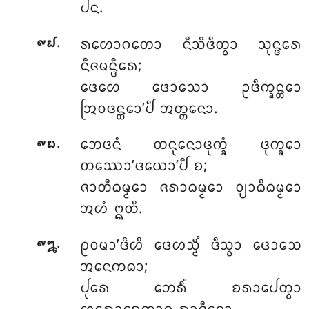
ᨸᨶ.
.
ᩁᩉᩮᩣᨣᨲᩮᩣ ᨶᩥᩈᩦᨴᩥᨲ᩠ᩅᩣ ᩈᩩᨶ᩠ᨴᩁᩮ
᪑᪖
ᨶᩥᨩᨾᨶ᩠ᨴᩥᩁᩮ;
ᨴᩮᩉᩮ ᨴᩮᩣᩈᩮᩣ ᩏᨴᩥᨠ᩠ᨡᨶ᩠ᨲᩮᩣ
ᩒᩅᨴᨶ᩠ᨲᩮᩣ’ᨸᩥ ᩋᨲ᩠ᨲᨶᩮᩣ.
.
ᨽᩮᨴᨶᩴ ᨲᨶᩩᨶᩮᩣᨴᩩᨠ᩠ᨡᩴ ᨴᩩᨠ᩠ᨡᩮᩣ
᪑᪗
ᨲᩔᩮᩣ’ᨴᨿᩮᩣ’ᨸᩥ ᨧ;
ᨩᩣᨲᩥᨵᨾ᩠ᨾᩮᩣ ᨩᩁᩣᨵᨾ᩠ᨾᩮᩣ ᩅ᩠ᨿᩣᨵᩥᨵᨾ᩠ᨾᩮᩣ
ᩋᩉᩴ ᩍᨲᩥ.
.
ᩑᩅᨾᩣ’ᨴᩦᩉᩥ ᨴᩮᩉᩈ᩠ᨾᩥᩴ ᨴᩥᩈ᩠ᩅᩣ ᨴᩮᩣᩈᩮ
᪑᪘
ᩋᨶᩮᨠᨵᩣ;
ᨸᩩᩁᩮ ᨽᩮᩁᩥᩴ ᨧᩁᩣᨸᩮᨲ᩠ᩅᩣ