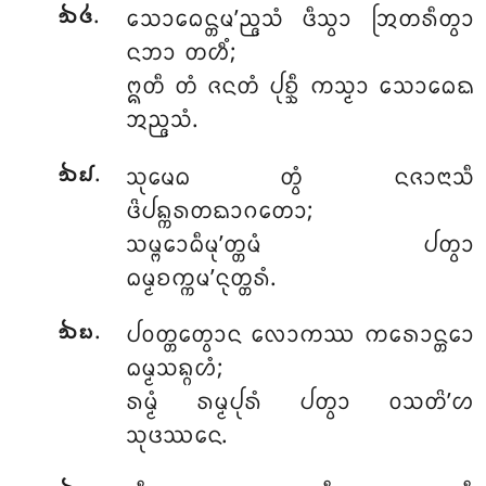
.
ᩈᩮᩣᨵᩮᨶ᩠ᨲᨾ’ᨬ᩠ᨩᩈᩴ ᨴᩥᩈ᩠ᩅᩣ ᩒᨲᩁᩥᨲ᩠ᩅᩣ
᪓᪕
ᨶᨽᩣ ᨲᩉᩥᩴ;
ᩍᨲᩥ ᨲᩴ ᨩᨶᨲᩴ ᨸᩩᨧ᩠ᨨᩥ ᨠᩈ᩠ᨾᩣ ᩈᩮᩣᨵᩮᨳ
ᩋᨬ᩠ᨩᩈᩴ.
.
ᩈᩩᨾᩮᨵ ᨲ᩠ᩅᩴ ᨶᨩᩣᨶᩣᩈᩥ
᪓᪖
ᨴᩦᨸᨦ᩠ᨠᩁᨲᨳᩣᨣᨲᩮᩣ;
ᩈᨾ᩠ᨻᩮᩣᨵᩥᨾᩩ’ᨲ᩠ᨲᨾᩴ ᨸᨲ᩠ᩅᩣ
ᨵᨾ᩠ᨾᨧᨠ᩠ᨠᨾ’ᨶᩩᨲ᩠ᨲᩁᩴ.
.
ᨸᩅᨲ᩠ᨲᩮᨲ᩠ᩅᩣᨶ ᩃᩮᩣᨠᩔ ᨠᩁᩮᩣᨶ᩠ᨲᩮᩣ
᪓᪗
ᨵᨾ᩠ᨾᩈᨦ᩠ᨣᩉᩴ;
ᩁᨾ᩠ᨾᩴ ᩁᨾ᩠ᨾᨸᩩᩁᩴ ᨸᨲ᩠ᩅᩣ ᩅᩈᨲᩦ’ᩉ
ᩈᩩᨴᩔᨶᩮ.