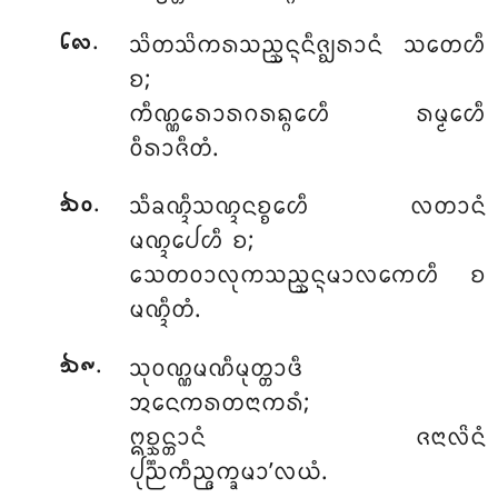
.
ᩈᩦᨲᩈᩦᨠᩁᩈᨬ᩠ᨨᨶ᩠ᨶᨶᩥᨩ᩠ᨫᩁᩣᨶᩴ ᩈᨲᩮᩉᩥ
᪒᪙
ᨧ;
ᨠᩥᨱ᩠ᨱᩁᩮᩣᩁᨣᩁᨦ᩠ᨣᩮᩉᩥ ᩁᨾ᩠ᨾᩮᩉᩥ
ᩅᩥᩁᩣᨩᩥᨲᩴ.
.
ᩈᩥᨡᨱ᩠ᨯᩥᩈᨱ᩠ᨯᨶᨧ᩠ᨧᩮᩉᩥ ᩃᨲᩣᨶᩴ
᪓᪐
ᨾᨱ᩠ᨯᨸᩮᩉᩥ ᨧ;
ᩈᩮᨲᩅᩣᩃᩩᨠᩈᨬ᩠ᨨᨶ᩠ᨶᨾᩣᩃᨠᩮᩉᩥ ᨧ
ᨾᨱ᩠ᨯᩥᨲᩴ.
.
ᩈᩩᩅᨱ᩠ᨱᨾᨱᩥᨾᩩᨲ᩠ᨲᩣᨴᩥ
᪓᪑
ᩋᨶᩮᨠᩁᨲᨶᩣᨠᩁᩴ;
ᩍᨧ᩠ᨨᨶ᩠ᨲᩣᨶᩴ ᨩᨶᩣᩃᩦᨶᩴ
ᨸᩩᨬ᩠ᨬᨠᩥᨬ᩠ᨩᨠ᩠ᨡᨾᩣ’ᩃᨿᩴ.