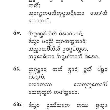
ᨲᩉᩥᩴ;
ᩈᩩᩅᨱ᩠ᨱᨠᨴᩃᩥᨠ᩠ᨡᨶ᩠ᨵᩈᨶ᩠ᨶᩥᨽᩮᩣ ᩈᩮᩣ’ᨲᩥ
ᩈᩮᩣᨽᨲᩥ.
.
ᨨᨻ᩠ᨻᨱ᩠ᨱᩁᩴᩈᩦᩉᩥ ᩅᩥᩁᩣᨩᨾᩣᨶᩴ,
᪕᪑
ᨴᩥᩈ᩠ᩅᩣ ᨾᨶᩩᨬ᩠ᨬᩴ ᩈᩩᨣᨲᨲ᩠ᨲᨽᩣᩅᩴ;
ᩈᨬ᩠ᨩᩣᨲᨸᩦᨲᩦᩉᩥ ᩏᨴᨣ᩠ᨣᨧᩥᨲ᩠ᨲᩮᩣ,
ᩈᨾ᩠ᨻᩮᩣᨵᩥᨿᩣ ᨨᨶ᩠ᨴᨾ’ᨠᩣᩈᩥ ᨵᩦᩁᩮᩣ.
.
ᩌᨣᨶ᩠ᨲ᩠ᩅᩣᨶ ᨲᩉᩥᩴ ᨮᩣᨶᩴ ᩍᩈᩥᩴ ᨸᨦ᩠ᨠᩮ
᪕᪒
ᨶᩥᨸᨶ᩠ᨶᨠᩴ;
ᩃᩮᩣᨠᩔ ᩈᩮᨲᩩᨽᩪᨲᩮᩣ’ᨸᩥ
ᩈᩮᨲᩩᨽᩪᨲᩴ ᨲᨾ’ᨲ᩠ᨲᨶᩮᩣ.
.
ᨴᩥᩈ᩠ᩅᩣ ᩏᩔᩦᩈᨠᩮ ᨲᩔ ᨮᨲ᩠ᩅᩣ
᪕᪓