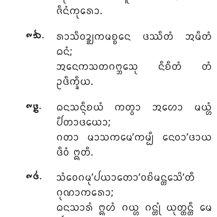
ᨩᩥᨶᩴᨠᩩᩁᩮᩣ.
.
ᩁᩣᩈᩥᩅᨯ᩠ᨰᨠᨾᨧ᩠ᨧᩮᨶ ᨴᩔᩥᨲᩴ ᩋᨾᩥᨲᩴ
᪑᪓
ᨵᨶᩴ;
ᩋᨶᩮᨠᩈᨲᨣᨻ᩠ᨽᩮᩈᩩ ᨶᩥᨧᩥᨲᩴ ᨲᩴ
ᩏᨴᩥᨠ᩠ᨡᩥᨿ.
.
ᨵᨶᩈᨶ᩠ᨶᩥᨧᨿᩴ ᨠᨲ᩠ᩅᩣ ᩋᩉᩮᩣ ᨾᨿ᩠ᩉᩴ
᪑᪔
ᨸᩥᨲᩣᨴᨿᩮᩣ;
ᨣᨲᩣ ᨾᩣᩈᨠᨾᩮ’ᨠᨾ᩠ᨸᩥ ᨶᩮᩅᩣ’ᨴᩣᨿ
ᨴᩥᩅᩴ ᩍᨲᩥ.
.
ᩈᩴᩅᩮᨣᨾᩩ’ᨸᨿᩣᨲᩮᩣ’ᩅᨧᩦᨾᨶ᩠ᨲᩮᩈᩦ’ᨲᩥ
᪑᪕
ᨣᩩᨱᩣᨠᩁᩮᩣ;
ᨵᨶᩈᩣᩁᩴ ᩍᩉᩴ ᨣᨿ᩠ᩉ ᨣᨶ᩠ᨲᩩᩴ ᨿᩩᨲ᩠ᨲᨶ᩠ᨲᩥ ᨾᩮ