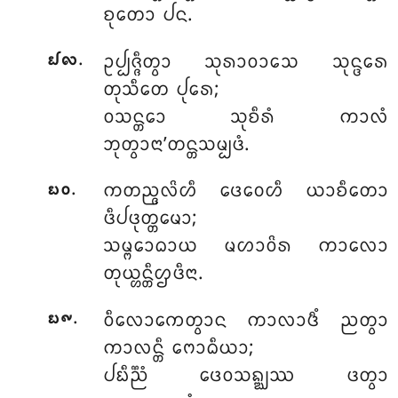
ᨧᩩᨲᩮᩣ ᨸᨶ.
.
ᩏᨸ᩠ᨸᨩ᩠ᨩᩥᨲ᩠ᩅᩣ ᩈᩩᩁᩣᩅᩣᩈᩮ ᩈᩩᨶ᩠ᨴᩁᩮ
᪖᪙
ᨲᩩᩈᩥᨲᩮ ᨸᩩᩁᩮ;
ᩅᩈᨶ᩠ᨲᩮᩣ ᩈᩩᨧᩥᩁᩴ ᨠᩣᩃᩴ
ᨽᩩᨲ᩠ᩅᩣᨶᩣ’ᨲᨶ᩠ᨲᩈᨾ᩠ᨸᨴᩴ.
.
ᨠᨲᨬ᩠ᨩᩃᩦᩉᩥ ᨴᩮᩅᩮᩉᩥ ᨿᩣᨧᩥᨲᩮᩣ
᪗᪐
ᨴᩥᨸᨴᩩᨲ᩠ᨲᨾᩮᩣ;
ᩈᨾ᩠ᨻᩮᩣᨵᩣᨿ ᨾᩉᩣᩅᩦᩁ ᨠᩣᩃᩮᩣ
ᨲᩩᨿ᩠ᩉᨶ᩠ᨲᩥᩌᨴᩥᨶᩣ.
.
ᩅᩥᩃᩮᩣᨠᩮᨲ᩠ᩅᩣᨶ ᨠᩣᩃᩣᨴᩥᩴ ᨬᨲ᩠ᩅᩣ
᪗᪑
ᨠᩣᩃᨶ᩠ᨲᩥ ᨻᩮᩣᨵᩥᨿᩣ;
ᨸᨭᩥᨬ᩠ᨬᩴ ᨴᩮᩅᩈᨦ᩠ᨥᩔ ᨴᨲ᩠ᩅᩣ