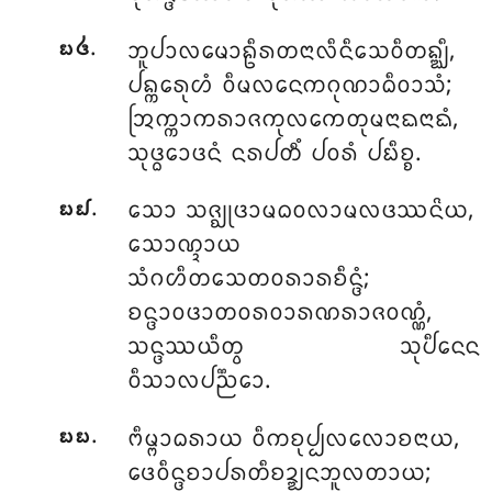
.
ᨽᩪᨸᩣᩃᨾᩮᩣᩊᩥᩁᨲᨶᩣᩃᩥᨶᩥᩈᩮᩅᩥᨲᨦ᩠ᨥᩥ,
᪗᪕
ᨸᨦ᩠ᨠᩮᩁᩩᩉᩴ ᩅᩥᨾᩃᨶᩮᨠᨣᩩᨱᩣᨵᩥᩅᩣᩈᩴ;
ᩒᨠ᩠ᨠᩣᨠᩁᩣᨩᨠᩩᩃᨠᩮᨲᩩᨾᨶᩣᨳᨶᩣᨳᩴ,
ᩈᩩᨴ᩠ᨵᩮᩣᨴᨶᩴ ᨶᩁᨸᨲᩥᩴ ᨸᩅᩁᩴ ᨸᨭᩥᨧ᩠ᨧ.
.
ᩈᩮᩣ ᩈᨩ᩠ᨫᩩᨴᩣᨾᨵᩅᩃᩣᨾᩃᨴᩔᨶᩦᨿ,
᪗᪖
ᩈᩮᩣᨱ᩠ᨯᩣᨿ
ᩈᩴᨣᩉᩥᨲᩈᩮᨲᩅᩁᩣᩁᨧᩥᨶ᩠ᨴᩴ;
ᨧᨶ᩠ᨴᩣᩅᨴᩣᨲᩅᩁᩅᩣᩁᨱᩁᩣᨩᩅᨱ᩠ᨱᩴ,
ᩈᨶ᩠ᨴᩔᨿᩥᨲ᩠ᩅ ᩈᩩᨸᩥᨶᩮᨶ
ᩅᩥᩈᩣᩃᨸᨬ᩠ᨬᩮᩣ.
.
ᨻᩥᨾ᩠ᨻᩣᨵᩁᩣᨿ ᩅᩥᨠᨧᩩᨸ᩠ᨸᩃᩃᩮᩣᨧᨶᩣᨿ,
᪗᪗
ᨴᩮᩅᩥᨶ᩠ᨴᨧᩣᨸᩁᨲᩥᨧᨯ᩠ᨰᨶᨽᩪᩃᨲᩣᨿ;