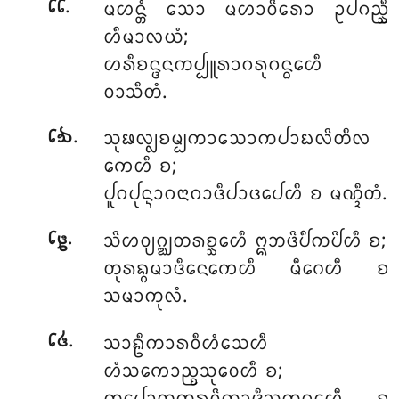
.
ᨾᩉᨶ᩠ᨲᩴ ᩈᩮᩣ ᨾᩉᩣᩅᩦᩁᩮᩣ ᩏᨸᨣᨬ᩠ᨨᩥ
᪒᪒
ᩉᩥᨾᩣᩃᨿᩴ;
ᩉᩁᩥᨧᨶ᩠ᨴᨶᨠᨸ᩠ᨸᩪᩁᩣᨣᩁᩩᨣᨶ᩠ᨵᩮᩉᩥ
ᩅᩣᩈᩥᨲᩴ.
.
ᩈᩩᨹᩃ᩠ᩃᨧᨾ᩠ᨸᨠᩣᩈᩮᩣᨠᨸᩣᨭᩃᩦᨲᩥᩃ
᪒᪓
ᨠᩮᩉᩥ ᨧ;
ᨸᩪᨣᨸᩩᨶ᩠ᨶᩣᨣᨶᩣᨣᩣᨴᩥᨸᩣᨴᨸᩮᩉᩥ ᨧ ᨾᨱ᩠ᨯᩥᨲᩴ.
.
ᩈᩦᩉᩅ᩠ᨿᨣ᩠ᨥᨲᩁᨧ᩠ᨨᩮᩉᩥ ᩍᨽᨴᩦᨸᩥᨠᨸᩦᩉᩥ ᨧ;
᪒᪔
ᨲᩩᩁᨦ᩠ᨣᨾᩣᨴᩥᨶᩮᨠᩮᩉᩥ ᨾᩥᨣᩮᩉᩥ ᨧ
ᩈᨾᩣᨠᩩᩃᩴ.
.
ᩈᩣᩊᩥᨠᩣᩁᩅᩥᩉᩴᩈᩮᩉᩥ
᪒᪕
ᩉᩴᩈᨠᩮᩣᨬ᩠ᨧᩈᩩᩅᩮᩉᩥ ᨧ;