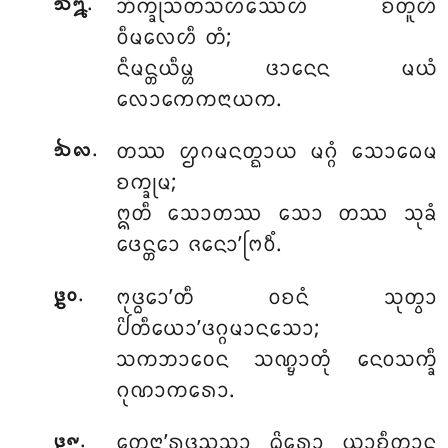
.
ᨽᩥᨠ᩠ᨡᩩᩈᨲᩈᩉᩔᩮᩉᩥ ᨧᨲᩪᩉᩥ
᪓᪘
ᩅᩥᨾᩃᩮᩉᩥ ᨲᩴ;
ᨶᩥᨾᨶ᩠ᨲᨿᩥᨾ᩠ᩉ ᨴᩣᨶᩮᨶ ᨾᨿᩴ
ᩃᩮᩣᨠᩮᨠᨶᩣᨿᨠ.
.
ᨲᩔ ᩌᨣᨾᨶᨲ᩠ᨳᩣᨿ ᨾᨣ᩠ᨣᩴ ᩈᩮᩣᨵᩮᨾ
᪓᪙
ᨧᨠ᩠ᨡᩩᨾ;
ᩍᨲᩥ ᩈᩮᩣᨲᩔ ᩈᩮᩣ ᨲᩔ ᩈᩩᨡᩴ
ᨴᩮᨶ᩠ᨲᩮᩣ ᨩᨶᩮᩣ’ᨻᩕᩅᩥᩴ.
.
ᨻᩩᨴ᩠ᨵᩮᩣ’ᨲᩥ ᩅᨧᨶᩴ ᩈᩩᨲ᩠ᩅᩣ
᪔᪐
ᨸᩦᨲᩥᨿᩮᩣ’ᨴᨣ᩠ᨣᨾᩣᨶᩈᩮᩣ;
ᩈᨠᨽᩣᩅᩮᨶ ᩈᨱ᩠ᨮᩣᨲᩩᩴ ᨶᩮᩅᩈᨠ᩠ᨡᩥ
ᨣᩩᨱᩣᨠᩁᩮᩣ.
.
ᨲᩮᨶᩣ’ᩁᨴ᩠ᨵᨬ᩠ᨩᩈᩣ ᨵᩦᩁᩮᩣ ᨿᩣᨧᩥᨲ᩠ᩅᩣᨶ
᪔᪑