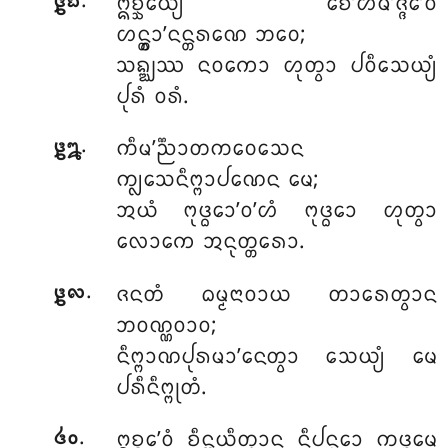
.
ᩍᨧ᩠ᨨᩮᨿ᩠ᨿᩴ ᨧᩮ’ᩉᨾ’ᨩ᩠ᨩᩮ’ᩅ
᪔᪗
ᩉᨶ᩠ᨲ᩠ᩅᩣ’ᨶᨶ᩠ᨲᩁᨱᩮ ᨽᩅᩮ;
ᩈᨦ᩠ᨥᩔ ᨶᩅᨠᩮᩣ ᩉᩩᨲ᩠ᩅᩣ ᨸᩅᩥᩈᩮᨿ᩠ᨿᩴ
ᨸᩩᩁᩴ ᩅᩁᩴ.
.
ᨠᩥᨾ’ᨬ᩠ᨬᩣᨲᨠᩅᩮᩈᩮᨶ
᪔᪘
ᨠ᩠ᩃᩮᩈᨶᩥᨻ᩠ᨻᩣᨸᨱᩮᨶ ᨾᩮ;
ᩋᨿᩴ ᨻᩩᨴ᩠ᨵᩮᩣ’ᩅ’ᩉᩴ ᨻᩩᨴ᩠ᨵᩮᩣ ᩉᩩᨲ᩠ᩅᩣ
ᩃᩮᩣᨠᩮ ᩋᨶᩩᨲ᩠ᨲᩁᩮᩣ.
.
ᨩᨶᨲᩴ ᨵᨾ᩠ᨾᨶᩣᩅᩣᨿ ᨲᩣᩁᩮᨲ᩠ᩅᩣᨶ
᪔᪙
ᨽᩅᨱ᩠ᨱᩅᩣᩅ;
ᨶᩥᨻ᩠ᨻᩣᨱᨸᩩᩁᨾᩣ’ᨶᩮᨲ᩠ᩅᩣ ᩈᩮᨿ᩠ᨿᩴ ᨾᩮ
ᨸᩁᩥᨶᩥᨻ᩠ᨻᩩᨲᩴ.
.
ᩍᨧ᩠ᨧᩮ’ᩅᩴ ᨧᩥᨶ᩠ᨲᨿᩥᨲ᩠ᩅᩣᨶ ᨶᩥᨸᨶ᩠ᨶᩮᩣ ᨠᨴ᩠ᨴᨾᩮ
᪕᪐