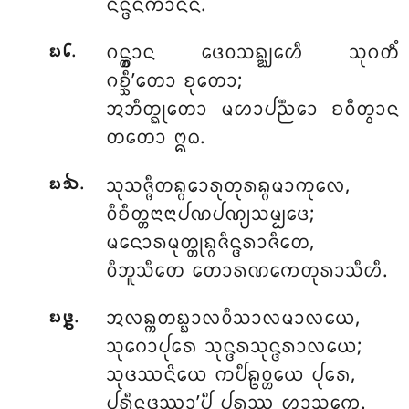
ᨶᨶ᩠ᨴᨶᨠᩣᨶᨶᩴ.
.
ᨣᨶ᩠ᨲ᩠ᩅᩣᨶ ᨴᩮᩅᩈᨦ᩠ᨥᩮᩉᩥ ᩈᩩᨣᨲᩥᩴ
᪗᪒
ᨣᨧ᩠ᨨᩥ’ᨲᩮᩣ ᨧᩩᨲᩮᩣ;
ᩋᨽᩥᨲ᩠ᨳᩩᨲᩮᩣ ᨾᩉᩣᨸᨬ᩠ᨬᩮᩣ ᨧᩅᩥᨲ᩠ᩅᩣᨶ
ᨲᨲᩮᩣ ᩍᨵ.
.
ᩈᩩᩈᨩ᩠ᨩᩥᨲᨦ᩠ᨣᩮᩣᩁᩩᨲᩩᩁᨦ᩠ᨣᨾᩣᨠᩩᩃᩮ,
᪗᪓
ᩅᩥᨧᩥᨲ᩠ᨲᨶᩣᨶᩣᨸᨱᨸᨱ᩠ᨿᩈᨾ᩠ᨸᨴᩮ;
ᨾᨶᩮᩣᩁᨾᩩᨲ᩠ᨲᩩᨦ᩠ᨣᨩᩥᨶ᩠ᨴᩁᩣᨩᩥᨲᩮ,
ᩅᩥᨽᩪᩈᩥᨲᩮ ᨲᩮᩣᩁᨱᨠᩮᨲᩩᩁᩣᩈᩥᩉᩥ.
.
ᩋᩃᨦ᩠ᨠᨲᨭ᩠ᨭᩣᩃᩅᩥᩈᩣᩃᨾᩣᩃᨿᩮ,
᪗᪔
ᩈᩩᨣᩮᩣᨸᩩᩁᩮ ᩈᩩᨶ᩠ᨴᩁᩈᩩᨶ᩠ᨴᩁᩣᩃᨿᩮ;
ᩈᩩᨴᩔᨶᩦᨿᩮ ᨠᨸᩥᩊᩅ᩠ᩉᨿᩮ ᨸᩩᩁᩮ,
ᨸᩩᩁᩥᨶ᩠ᨴᨴᩔᩣ’ᨸᩥ ᨸᩩᩁᩔ ᩉᩣᩈᨠᩮ.