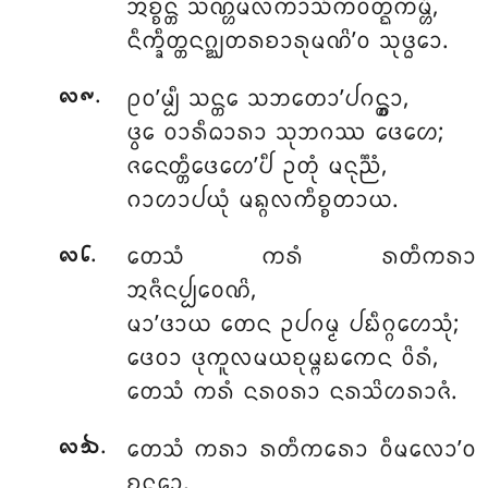
ᩋᨧ᩠ᨧᨶ᩠ᨲ ᩈᨱ᩠ᩉᨾᩃᨠᩣᩈᩥᨠᩅᨲ᩠ᨳᨠᨾ᩠ᩉᩥ,
ᨶᩥᨠ᩠ᨡᩥᨲ᩠ᨲᨶᨣ᩠ᨥᨲᩁᨧᩣᩁᩩᨾᨱᩦ’ᩅ ᩈᩩᨴ᩠ᨵᩮᩣ.
.
ᩑᩅ’ᨾ᩠ᨸᩥ ᩈᨶ᩠ᨲᩮ ᩈᨽᨲᩮᩣ’ᨸᨣᨶ᩠ᨲ᩠ᩅᩣ,
᪙᪑
ᨴ᩠ᩅᩮ ᩅᩣᩁᩥᨵᩣᩁᩣ ᩈᩩᨽᨣᩔ ᨴᩮᩉᩮ;
ᨩᨶᩮᨲ᩠ᨲᩥᨴᩮᩉᩮ’ᨸᩥ ᩏᨲᩩᩴ ᨾᨶᩩᨬ᩠ᨬᩴ,
ᨣᩣᩉᩣᨸᨿᩩᩴ ᨾᨦ᩠ᨣᩃᨠᩥᨧ᩠ᨧᨲᩣᨿ.
.
ᨲᩮᩈᩴ ᨠᩁᩴ ᩁᨲᩥᨠᩁᩣ
᪙᪒
ᩋᨩᩥᨶᨸ᩠ᨸᩅᩮᨱᩦ,
ᨾᩣ’ᨴᩣᨿ ᨲᩮᨶ ᩏᨸᨣᨾ᩠ᨾ ᨸᨭᩥᨣ᩠ᨣᩉᩮᩈᩩᩴ;
ᨴᩮᩅᩣ ᨴᩩᨠᩪᩃᨾᨿᨧᩩᨾ᩠ᨻᨭᨠᩮᨶ ᩅᩦᩁᩴ,
ᨲᩮᩈᩴ ᨠᩁᩴ ᨶᩁᩅᩁᩣ ᨶᩁᩈᩦᩉᩁᩣᨩᩴ.
.
ᨲᩮᩈᩴ ᨠᩁᩣ ᩁᨲᩥᨠᩁᩮᩣ ᩅᩥᨾᩃᩮᩣ’ᩅ
᪙᪓
ᨧᨶ᩠ᨴᩮᩣ,