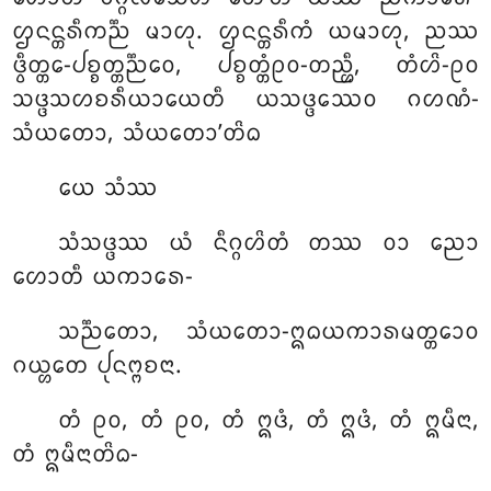
ᩌᨶᨶ᩠ᨲᩁᩥᨠᨬ᩠ᨬ ᨾᩣᩉᩩ. ᩌᨶᨶ᩠ᨲᩁᩥᨠᩴ ᨿᨾᩣᩉᩩ, ᨬᩔ
ᨴ᩠ᩅᩥᨲ᩠ᨲᩮ-ᨸᨧ᩠ᨧᨲ᩠ᨲᨬ᩠ᨬᩮᩅ, ᨸᨧ᩠ᨧᨲ᩠ᨲᩴᩑᩅ-ᨲᨬ᩠ᩉᩥ, ᨲᩴᩉᩦ-ᩑᩅ
ᩈᨴ᩠ᨴᩈᩉᨧᩁᩥᨿᩣᨿᩮᨲᩥ ᨿᩈᨴ᩠ᨴᩔᩮᩅ ᨣᩉᨱᩴ-
ᩈᩴᨿᨲᩮᩣ, ᩈᩴᨿᨲᩮᩣ’ᨲᩦᨵ
ᨿᩮ ᩈᩴᩔ
ᩈᩴᩈᨴ᩠ᨴᩔ ᨿᩴ ᨶᩥᨣ᩠ᨣᩉᩦᨲᩴ ᨲᩔ ᩅᩣ ᨬᩮᩣ
ᩉᩮᩣᨲᩥ ᨿᨠᩣᩁᩮ-
ᩈᨬ᩠ᨬᨲᩮᩣ, ᩈᩴᨿᨲᩮᩣ-ᩍᨵᨿᨠᩣᩁᨾᨲ᩠ᨲᩮᩣᩅ
ᨣᨿ᩠ᩉᨲᩮ ᨸᩩᨶᨻ᩠ᨻᨧᨶᩣ.
ᨲᩴ ᩑᩅ, ᨲᩴ ᩑᩅ, ᨲᩴ ᩍᨴᩴ, ᨲᩴ ᩍᨴᩴ, ᨲᩴ ᩍᨾᩥᨶᩣ,
ᨲᩴ ᩍᨾᩥᨶᩣᨲᩦᨵ-