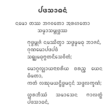
ᨸᨴᩈᩣᨵᨶᩴ
ᨶᨾᩮᩣ ᨲᩔ ᨽᨣᩅᨲᩮᩣ ᩋᩁᩉᨲᩮᩣ
ᩈᨾ᩠ᨾᩣᩈᨾ᩠ᨻᩩᨴ᩠ᨵᩔ
ᨻᩩᨴ᩠ᨵᨾ᩠ᨻᩩᨩᩴ ᨶᨾᩔᩥᨲ᩠ᩅᩣ ᩈᨴ᩠ᨵᨾ᩠ᨾᨾᨵᩩ ᨽᩣᨩᨶᩴ,
ᨣᩩᨱᨾᩮᩣᨸᨴᨸᨴᩴ
ᩈᨦ᩠ᨥᨾᨵᩩᨻ᩠ᨻᨲᨶᩥᩈᩮᩅᩥᨲᩴ;
ᨾᩮᩣᨣ᩠ᨣᩃ᩠ᩃᩣᨿᨶᩣᨧᩁᩥᨿ ᨧᩁᨬ᩠ᨧ ᨿᩮᨶ
ᨵᩦᨾᨲᩣ,
ᨠᨲᩴ ᩃᨥᩩᨾᨿᨶ᩠ᨴᩥᨴ᩠ᨵᨾᨶᩩᨶᩴ ᩈᨴ᩠ᨴᩃᨠ᩠ᨡᨱᩴ;
ᩌᩁᨽᩥᩔᩴ ᩈᨾᩣᩈᩮᨶ ᨻᩣᩃᨲ᩠ᨳᩴ
ᨸᨴᩈᩣᨵᨶᩴ,