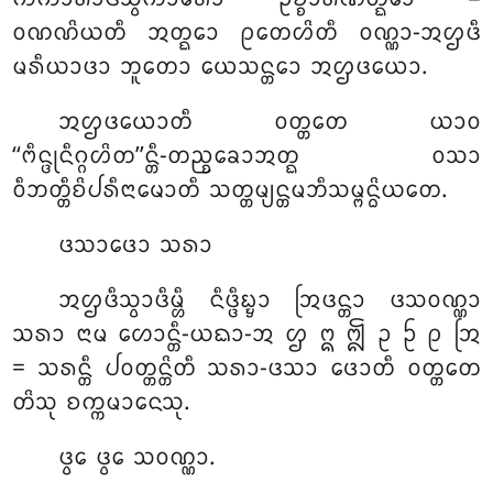
ᩅᨱᨱᩦᨿᨲᩥ ᩋᨲ᩠ᨳᩮᩣ ᩑᨲᩮᩉᩦᨲᩥ ᩅᨱ᩠ᨱᩣ-ᩋᩌᨴᩥ
ᨾᩁᩥᨿᩣᨴᩣ ᨽᩪᨲᩮᩣ ᨿᩮᩈᨶ᩠ᨲᩮᩣ ᩋᩌᨴᨿᩮᩣ.
ᩋᩌᨴᨿᩮᩣᨲᩥ ᩅᨲ᩠ᨲᨲᩮ ᨿᩣᩅ
‘‘ᨻᩥᨶ᩠ᨴᩩᨶᩥᨣ᩠ᨣᩉᩦᨲ’’ᨶ᩠ᨲᩥ-ᨲᨬ᩠ᨧᨡᩮᩣᩋᨲ᩠ᨳ ᩅᩈᩣ
ᩅᩥᨽᨲ᩠ᨲᩥᨧᩦᨸᩁᩥᨶᩣᨾᩮᩣᨲᩥ ᩈᨲ᩠ᨲᨾ᩠ᨿᨶ᩠ᨲᨾᨽᩥᩈᨾ᩠ᨻᨶ᩠ᨵᩦᨿᨲᩮ.
ᨴᩈᩣᨴᩮᩣ ᩈᩁᩣ
ᩋᩌᨴᩥᩈ᩠ᩅᩣᨴᩥᨾ᩠ᩉᩥ ᨶᩥᨴ᩠ᨴᩥᨭ᩠ᨮᩣ ᩒᨴᨶ᩠ᨲᩣ ᨴᩈᩅᨱ᩠ᨱᩣ
ᩈᩁᩣ ᨶᩣᨾ ᩉᩮᩣᨶ᩠ᨲᩥ-ᨿᨳᩣ-ᩋ ᩌ ᩍ ᩎ ᩏ ᩐ ᩑ ᩒ
= ᩈᩁᨶ᩠ᨲᩥ ᨸᩅᨲ᩠ᨲᨶ᩠ᨲᩦᨲᩥ ᩈᩁᩣ-ᨴᩈᩣ ᨴᩮᩣᨲᩥ ᩅᨲ᩠ᨲᨲᩮ
ᨲᩦᩈᩩ ᨧᨠ᩠ᨠᨾᩣᨶᩮᩈᩩ.
ᨴ᩠ᩅᩮ ᨴ᩠ᩅᩮ ᩈᩅᨱ᩠ᨱᩣ.