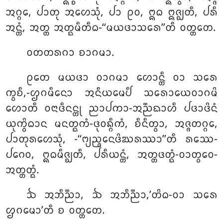
ᩋᨣ᩠ᨣᩮ, ᨸᩣᨲᩩ ᩋᩉᩮᩈᩩᩴ, ᨸᩣ ᩑᩅ, ᩍᨵ ᩍᨩ᩠ᨫᨲᩥ, ᨸᩁᩥ
ᩋᨶ᩠ᨲᩴ, ᩋᨲ᩠ᨲ ᩋᨲ᩠ᨳᨾᩥᨲᩥᨵ-‘‘ᨾᨿᨴᩣᩈᩁᩮ’’ᨲᩥ ᩅᨲ᩠ᨲᨲᩮ.
ᩅᨲᨲᩁᨣᩣ ᨧᩣᨣᨾᩣ.
ᩑᨲᩮ ᨾᨿᨴᩣ ᩅᩣᨣᨾᩣ ᩉᩮᩣᨶ᩠ᨲᩥ ᩅᩣ ᩈᩁᩮ
ᨠ᩠ᩅᨧᩥ,-ᩌᨣᨾᩥᨶᩮᩣ ᩋᨶᩥᨿᨾᩮᨸᩥ ᩈᩁᩮᩣᨿᩮᩅᩣᨣᨾᩦ
ᩉᩮᩣᨲᩥ ᩅᨶᩣᨴᩥᨶᨶ᩠ᨲᩩ ᨬᩣᨸᨠᩣ-ᩋᨬ᩠ᨬᨳᩣᩉᩥ ᨸᨴᩣᨴᩦᨶᩴ
ᨿᩩᨠ᩠ᩅᩦᨵᩣᨶ ᨾᨶᨲ᩠ᨳᨠᩴ-ᨴᩩᩅᨦ᩠ᨣᩥᨠᩴ, ᨧᩥᨶᩥᨲ᩠ᩅᩣ, ᩋᨩ᩠ᨩᨲᨣ᩠ᨣᩮ,
ᨸᩣᨲᩩᩁᩉᩮᩈᩩᩴ, -‘‘ᨻ᩠ᨿᨬ᩠ᨩᨶᩮᨴᩦᨥᩁᩔᩣ’’ᨲᩥ ᩁᩔᩮ-
ᨸᨣᩮᩅ, ᩍᨵᨾᩥᨩ᩠ᨫᨲᩥ, ᨸᩁᩥᨿᨶ᩠ᨲᩴ, ᩋᨲ᩠ᨲᨴᨲ᩠ᨳᩴ-ᩅᩣᨲ᩠ᩅᩮᩅ-
ᩋᨲ᩠ᨲᨲ᩠ᨳᩴ.
ᨨ ᩋᨽᩥᨬ᩠ᨬᩣ, ᨨ ᩋᨽᩥᨬ᩠ᨬᩣ,’ᨲᩦᨵ-ᩅᩣ ᩈᩁᩮ
ᩌᨣᨾᩮᩣ’ᨲᩥ ᨧ ᩅᨲ᩠ᨲᨲᩮ.