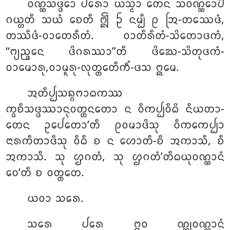
ᩅᨱ᩠ᨱᩈᨴ᩠ᨴᩮᩣ ᨸᩁᩮᩣ ᨿᩈ᩠ᨾᩣ ᨲᩮᨶ ᩈᩅᨱ᩠ᨱᩮᩣᨸᩥ
ᨣᨿ᩠ᩉᨲᩥ ᩈᨿᩴ ᨧᩮᨲᩥ ᩎ ᩐ ᨶᨾ᩠ᨸᩥ ᩑ ᩒ-ᨲᩔᩮᨴᩴ,
ᨲᩔᩥᨴᩴ-ᩅᩣᨲᩮᩁᩥᨲᩴ. ᩅᩣᨲᩥᩁᩥᨲᩴ-ᩈᩦᨲᩮᩣᨴᨠᩴ,
‘‘ᨻ᩠ᨿᨬ᩠ᨩᨶᩮ ᨴᩦᨣᩁᩔᩣ’’ᨲᩥ ᨴᩦᨥᩮ-ᩈᩦᨲᩩᨴᨠᩴ-
ᩅᩣᨾᩮᩣᩁᩩ,ᩅᩣᨾᩪᩁᩩ-ᩃᩩᨲ᩠ᨲᩮᨲᩥᨠᩥᩴ-ᨴᩈ ᩍᨾᩮ.
ᩋᨲᩥᨸ᩠ᨸᩈᨦ᩠ᨣᨻᩣᨵᨠᩔ
ᨠ᩠ᩅᨧᩥᩈᨴ᩠ᨴᩔᩣᨶᩩᩅᨲ᩠ᨲᨶᨲᩮᩣ ᨶ ᩅᩥᨠᨸ᩠ᨸᩅᩥᨵᩦ ᨶᩥᨿᨲᩣ-
ᨲᩮᨶ ᩏᨸᩮᨲᩮᩣ’ᨲᩥ ᩑᩅᨾᩣᨴᩦᩈᩩ ᩅᩥᨠᨠᩮᨸ᩠ᨸᩣ
ᨶᩣᩁᨠᩥᨲᩣᨴᩥᩈᩩ ᩅᩥᨵᩥ ᨧ ᨶ ᩉᩮᩣᨲᩥ-ᨧᩥ ᩋᨠᩣᩈᩥ, ᨧᩥ
ᩋᨠᩣᩈᩥ. ᩈᩩ ᩌᨣᨲᩴ, ᩈᩩ ᩌᨣᨲᩴ’ᨲᩥᨵᨿᩩᩅᨱ᩠ᨱᩣᨶᩴ
ᩅᩮ’ᨲᩥ ᨧ ᩅᨲ᩠ᨲᨲᩮ.
ᨿᩅᩣ ᩈᩁᩮ.
ᩈᩁᩮ ᨸᩁᩮ ᩍᩅ ᨱ᩠ᨱᩩᩅᨱ᩠ᨱᩣᨶᩴ