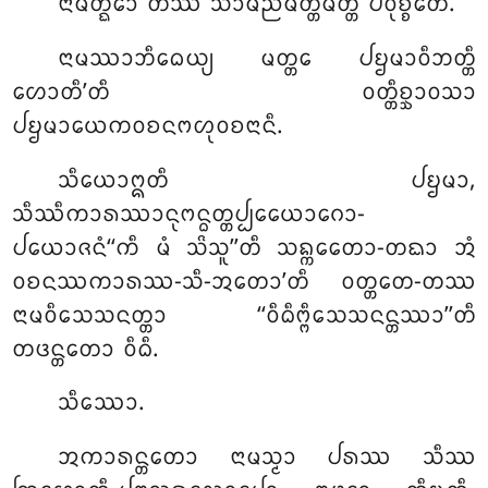
ᨶᩣᨾᨲ᩠ᨳᩮᩣ ᨲᩔ ᩈᩣᨾᨬ᩠ᨬᨾᨲ᩠ᨲᨾᨲ᩠ᨲᩴ ᨸᩅᩩᨧ᩠ᨧᨲᩮ.
ᨶᩣᨾᩔᩣᨽᩥᨵᩮᨿ᩠ᨿ ᨾᨲ᩠ᨲᩮ ᨸᨮᨾᩣᩅᩥᨽᨲ᩠ᨲᩥ
ᩉᩮᩣᨲᩥ’ᨲᩥ ᩅᨲ᩠ᨲᩥᨧ᩠ᨨᩣᩅᩈᩣ
ᨸᨮᨾᩣᨿᩮᨠᩅᨧᨶᨻᩉᩩᩅᨧᨶᩣᨶᩥ.
ᩈᩥᨿᩮᩣᩍᨲᩥ ᨸᨮᨾᩣ,
ᩈᩥᩔᩥᨠᩣᩁᩔᩣᨶᩩᨻᨶ᩠ᨵᨲ᩠ᨲᨸ᩠ᨸᩮᨿᩮᩣᨣᩮᩣ-
ᨸᨿᩮᩣᨩᨶᩴ‘‘ᨠᩥ ᨾᩴ ᩈᩦᩈᩪ’’ᨲᩥ ᩈᨦ᩠ᨠᩮᨲᩮᩣ-ᨲᨳᩣ ᩋᩴ
ᩅᨧᨶᩔᨠᩣᩁᩔ-ᩈᩥ-ᩋᨲᩮᩣ’ᨲᩥ ᩅᨲ᩠ᨲᨲᩮ-ᨲᩔ
ᨶᩣᨾᩅᩥᩈᩮᩈᨶᨲ᩠ᨲᩣ ‘‘ᩅᩥᨵᩥᨻ᩠ᨻᩥᩈᩮᩈᨶᨶ᩠ᨲᩔᩣ’’ᨲᩥ
ᨲᨴᨶ᩠ᨲᨲᩮᩣ ᩅᩥᨵᩥ.
ᩈᩥᩔᩮᩣ.
ᩋᨠᩣᩁᨶ᩠ᨲᨲᩮᩣ ᨶᩣᨾᩈ᩠ᨾᩣ ᨸᩁᩔ ᩈᩥᩔ