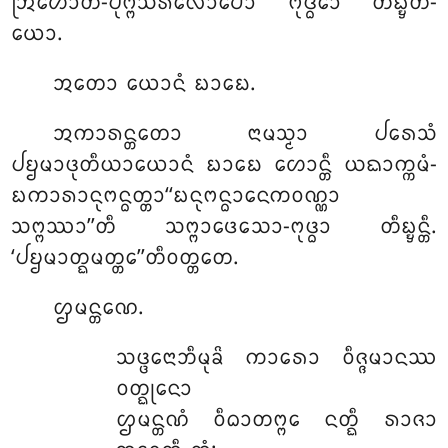
ᩒᩉᩮᩣᨲᩥ-ᨸᩩᨻ᩠ᨻᩈᩁᩃᩮᩣᨸᩮᩣ ᨻᩩᨴ᩠ᨵᩮᩣ ᨲᩥᨭ᩠ᨮᨲᩥ-
ᨿᩮᩣ.
ᩋᨲᩮᩣ ᨿᩮᩣᨶᩴ ᨭᩣᨭᩮ.
ᩋᨠᩣᩁᨶ᩠ᨲᨲᩮᩣ ᨶᩣᨾᩈ᩠ᨾᩣ ᨸᩁᩮᩈᩴ
ᨸᨮᨾᩣᨴᩩᨲᩥᨿᩣᨿᩮᩣᨶᩴ ᨭᩣᨭᩮ ᩉᩮᩣᨶ᩠ᨲᩥ ᨿᨳᩣᨠ᩠ᨠᨾᩴ-
ᨭᨠᩣᩁᩣᨶᩩᨻᨶ᩠ᨵᨲ᩠ᨲᩣ‘‘ᨭᨶᩩᨻᨶ᩠ᨵᩣᨶᩮᨠᩅᨱ᩠ᨱᩣ
ᩈᨻ᩠ᨻᩔᩣ’’ᨲᩥ ᩈᨻ᩠ᨻᩣᨴᩮᩈᩮᩣ-ᨻᩩᨴ᩠ᨵᩣ ᨲᩥᨭ᩠ᨮᨶ᩠ᨲᩥ.
‘ᨸᨮᨾᩣᨲ᩠ᨳᨾᨲ᩠ᨲᩮ’’ᨲᩥᩅᨲ᩠ᨲᨲᩮ.
ᩌᨾᨶ᩠ᨲᨱᩮ.
ᩈᨴ᩠ᨴᩮᨶᩣᨽᩥᨾᩩᨡᩦ ᨠᩣᩁᩮᩣ ᩅᩥᨩ᩠ᨩᨾᩣᨶᩔ
ᩅᨲ᩠ᨳᩩᨶᩮᩣ
ᩌᨾᨶ᩠ᨲᨱᩴ ᩅᩥᨵᩣᨲᨻ᩠ᨻᩮ ᨶᨲ᩠ᨳᩥ ᩁᩣᨩᩣ