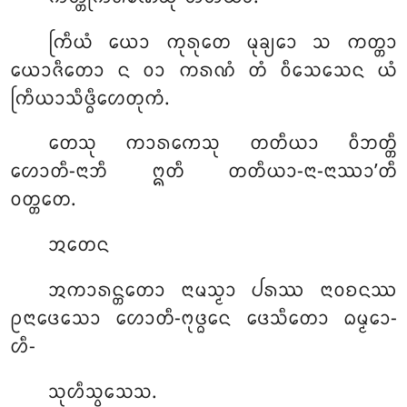
ᨠᩕᩥᨿᩴ ᨿᩮᩣ ᨠᩩᩁᩩᨲᩮ ᨾᩩᨡ᩠ᨿᩮᩣ ᩈ ᨠᨲ᩠ᨲᩣ
ᨿᩮᩣᨩᩥᨲᩮᩣ ᨶ ᩅᩣ ᨠᩁᨱᩴ ᨲᩴ ᩅᩥᩈᩮᩈᩮᨶ ᨿᩴ
ᨠᩕᩥᨿᩣᩈᩥᨴ᩠ᨵᩥᩉᩮᨲᩩᨠᩴ.
ᨲᩮᩈᩩ ᨠᩣᩁᨠᩮᩈᩩ ᨲᨲᩥᨿᩣ ᩅᩥᨽᨲ᩠ᨲᩥ
ᩉᩮᩣᨲᩥ-ᨶᩣᨽᩥ ᩍᨲᩥ ᨲᨲᩥᨿᩣ-ᨶᩣ-ᨶᩣᩔᩣ’ᨲᩥ
ᩅᨲ᩠ᨲᨲᩮ.
ᩋᨲᩮᨶ
ᩋᨠᩣᩁᨶ᩠ᨲᨲᩮᩣ ᨶᩣᨾᩈ᩠ᨾᩣ ᨸᩁᩔ ᨶᩣᩅᨧᨶᩔ
ᩑᨶᩣᨴᩮᩈᩮᩣ ᩉᩮᩣᨲᩥ-ᨻᩩᨴ᩠ᨵᩮᨶ ᨴᩮᩈᩥᨲᩮᩣ ᨵᨾ᩠ᨾᩮᩣ-
ᩉᩥ-
ᩈᩩᩉᩥᩈ᩠ᩅᩈᩮᩈ.