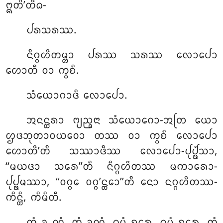
ᩍᨲᩦ’ᨲᩦᨵ-
ᨸᩁᩈᩁᩔ.
ᨶᩥᨣ᩠ᨣᩉᩦᨲᨾ᩠ᩉᩣ ᨸᩁᩔ ᩈᩁᩔ ᩃᩮᩣᨸᩮᩣ
ᩉᩮᩣᨲᩥ ᩅᩣ ᨠ᩠ᩅᨧᩥ.
ᩈᩴᨿᩮᩣᨣᩣᨴᩥ ᩃᩮᩣᨸᩮᩣ.
ᩋᨶᨶ᩠ᨲᩁᩣ ᨻ᩠ᨿᨬ᩠ᨩᨶᩣ ᩈᩴᨿᩮᩣᨣᩮᩣ-ᩋᨲᩕ ᨿᩮᩣ
ᩌᨴᨽᩩᨲᩣᩅᨿᩅᩮᩣ ᨲᩔ ᩅᩣ ᨠ᩠ᩅᨧᩥ ᩃᩮᩣᨸᩮᩣ
ᩉᩮᩣᨲᩦ’ᨲᩥ ᩈᩔᩣᨴᩥᩔ ᩃᩮᩣᨸᩮᩣ-ᨸᩩᨸ᩠ᨹᩴᩈᩣ,
‘‘ᨾᨿᨴᩣ ᩈᩁᩮ’’ᨲᩥ ᨶᩥᨣ᩠ᨣᩉᩦᨲᩔ ᨾᨠᩣᩁᩮᩣ-
ᨸᩩᨸ᩠ᨹᨾᩔᩣ, ‘‘ᩅᨣ᩠ᨣᩮ ᩅᨣ᩠ᨣ’ᨶ᩠ᨲᩮᩣ’’ᨲᩥ ᨶᩮᩣ ᨶᨣ᩠ᨣᩉᩦᨲᩔ-
ᨠᩥᨶ᩠ᨲᩥ, ᨠᩥᨾᩥᨲᩥ.
ᨲᩴ ᨡ ᨱᩴ, ᨲᩴ ᨡᨱᩴ, ᨵᨾ᩠ᨾᩴ ᨧᩁᩮ, ᨵᨾ᩠ᨾᩴ ᨧᩁᩮ, ᨲᩴ