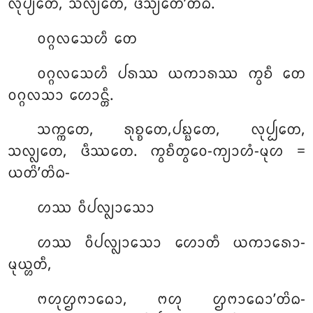
ᩃᩩᨸ᩠ᨿᨲᩮ, ᩈᩃ᩠ᨿᨲᩮ, ᨴᩥᩈ᩠ᨿᨲᩮ’ᨲᩦᨵ.
ᩅᨣ᩠ᨣᩃᩈᩮᩉᩥ ᨲᩮ
ᩅᨣ᩠ᨣᩃᩈᩮᩉᩥ ᨸᩁᩔ ᨿᨠᩣᩁᩔ ᨠ᩠ᩅᨧᩥ ᨲᩮ
ᩅᨣ᩠ᨣᩃᩈᩣ ᩉᩮᩣᨶ᩠ᨲᩥ.
ᩈᨠ᩠ᨠᨲᩮ, ᩁᩩᨧ᩠ᨧᨲᩮ,ᨸᨭ᩠ᨭᨲᩮ, ᩃᩩᨸ᩠ᨸᨲᩮ,
ᩈᩃ᩠ᩃᨲᩮ, ᨴᩥᩔᨲᩮ. ᨠ᩠ᩅᨧᩥᨲ᩠ᩅᩮᩅ-ᨠ᩠ᨿᩣᩉᩴ-ᨾᩩᩉ =
ᨿᨲᩦ’ᨲᩦᨵ-
ᩉᩔ ᩅᩥᨸᩃ᩠ᩃᩣᩈᩮᩣ
ᩉᩔ ᩅᩥᨸᩃ᩠ᩃᩣᩈᩮᩣ ᩉᩮᩣᨲᩥ ᨿᨠᩣᩁᩮᩣ-
ᨾᩩᨿ᩠ᩉᨲᩥ,
ᨻᩉᩩᩌᨻᩣᨵᩮᩣ, ᨻᩉᩩ ᩌᨻᩣᨵᩮᩣ’ᨲᩦᨵ-