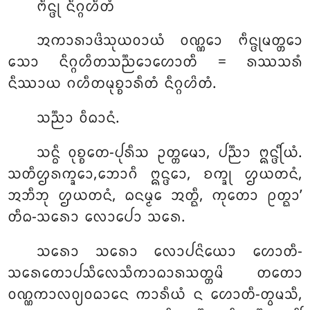
ᨻᩥᨶ᩠ᨴᩩ ᨶᩥᨣ᩠ᨣᩉᩥᨲᩴ
ᩋᨠᩣᩁᩣᨴᩦᩈᩩᨿᩅᩣᨿᩴ ᩅᨱ᩠ᨱᩮᩣ ᨻᩥᨶ᩠ᨴᩩᨾᨲ᩠ᨲᩮᩣ
ᩈᩮᩣ ᨶᩥᨣ᩠ᨣᩉᩥᨲᩈᨬ᩠ᨬᩮᩣᩉᩮᩣᨲᩥ = ᩁᩔᩈᩁᩴ
ᨶᩥᩔᩣᨿ ᨣᩉᩥᨲᨾᩩᨧ᩠ᨧᩣᩁᩥᨲᩴ ᨶᩥᨣ᩠ᨣᩉᩦᨲᩴ.
ᩈᨬ᩠ᨬᩣ ᩅᩥᨵᩣᨶᩴ.
ᩈᨶ᩠ᨵᩥ ᩅᩩᨧ᩠ᨧᨲᩮ-ᨸᩩᩁᩥᩈ ᩏᨲ᩠ᨲᨾᩮᩣ, ᨸᨬ᩠ᨬᩣ ᩍᨶ᩠ᨴᩕᩥᨿᩴ.
ᩈᨲᩥᩌᩁᨠ᩠ᨡᩮᩣ,ᨽᩮᩣᨣᩥ ᩍᨶ᩠ᨴᩮᩣ, ᨧᨠ᩠ᨡᩩ ᩌᨿᨲᨶᩴ,
ᩋᨽᩥᨽᩩ ᩌᨿᨲᨶᩴ, ᨵᨶᨾ᩠ᨾᩮ ᩋᨲ᩠ᨳᩥ, ᨠᩩᨲᩮᩣ ᩑᨲ᩠ᨳᩣ’
ᨲᩥᨵ-ᩈᩁᩮᩣ ᩃᩮᩣᨸᩮᩣ ᩈᩁᩮ.
ᩈᩁᩮᩣ ᩈᩁᩮᩣ ᩃᩮᩣᨸᨶᩦᨿᩮᩣ ᩉᩮᩣᨲᩥ-
ᩈᩁᩮᨲᩮᩣᨸᩈᩥᩃᩮᩈᩥᨠᩣᨵᩣᩁᩈᨲ᩠ᨲᨾᩦ ᨲᨲᩮᩣ
ᩅᨱ᩠ᨱᨠᩣᩃᩅ᩠ᨿᩅᨵᩣᨶᩮ ᨠᩣᩁᩥᨿᩴ ᨶ ᩉᩮᩣᨲᩥ-ᨲ᩠ᩅᨾᩈᩥ,