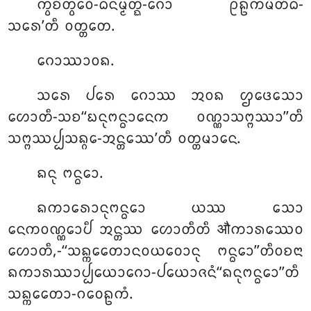
ᨠ᩠ᩅᨧᩦᨲ᩠ᩅᩮᩅ-ᨵᨶᨾ᩠ᨾᨲ᩠ᨳᩦ-ᨣᩮᩣ ᩑᩊᨠᨾᩥᨲᩥᨵ-
ᩈᩁᩮ’ᨲᩥ ᩅᨲ᩠ᨲᨲᩮ.
ᨣᩮᩣᩔᩣᩅᨦ.
ᩈᩁᩮ ᨸᩁᩮ ᨣᩮᩣᩔ ᩋᩅᨦ ᩌᨴᩮᩈᩮᩣ
ᩉᩮᩣᨲᩥ-ᩈᨧ‘‘ᨭᨶᩩᨻᨶ᩠ᨵᩣᨶᩮᨠ ᩅᨱ᩠ᨱᩣᩈᨻ᩠ᨻᩔᩣ’’ᨲᩥ
ᩈᨻ᩠ᨻᩔᨸ᩠ᨸᩈᨦ᩠ᨣᩮ-ᩋᨶ᩠ᨲᩔᩮ’ᨲᩥ ᩅᨲ᩠ᨲᨾᩣᨶᩮ.
ᨦᨶᩩ ᨻᨶ᩠ᨵᩮᩣ.
ᨦᨠᩣᩁᩮᩣᨶᩩᨻᨶ᩠ᨵᩮᩣ ᨿᩔ ᩈᩮᩣ
ᨶᩮᨠᩅᨱ᩠ᨱᩮᩣᨸᩥ ᩋᨶ᩠ᨲᩔ ᩉᩮᩣᨲᩥᨲᩥ औᨠᩣᩁᩔᩮᩅ
ᩉᩮᩣᨲᩥ,-‘‘ᩈᨦ᩠ᨠᩮᨲᩮᩣᨶᩅᨿᩅᩮᩣᨶᩩ ᨻᨶ᩠ᨵᩮᩣ’’ᨲᩥᩅᨧᨶᩣ
ᨦᨠᩣᩁᩔᩣᨸ᩠ᨸᨿᩮᩣᨣᩮᩣ-ᨸᨿᩮᩣᨩᨶᩴ‘‘ᨦᨶᩩᨻᨶ᩠ᨵᩮᩣ’’ᨲᩥ
ᩈᨦ᩠ᨠᩮᨲᩮᩣ-ᨣᩅᩮᩊᨠᩴ.