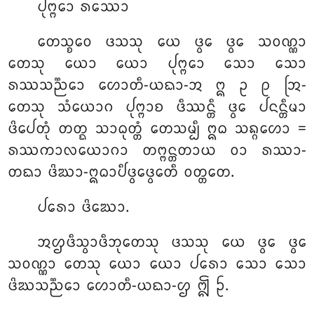
ᨸᩩᨻ᩠ᨻᩮᩣ ᩁᩔᩮᩣ
ᨲᩮᩈ᩠ᨧᩮᩅ ᨴᩈᩈᩩ ᨿᩮ ᨴ᩠ᩅᩮ ᨴ᩠ᩅᩮ ᩈᩅᨱ᩠ᨱᩣ
ᨲᩮᩈᩩ ᨿᩮᩣ ᨿᩮᩣ ᨸᩩᨻ᩠ᨻᩮᩣ ᩈᩮᩣ ᩈᩮᩣ
ᩁᩔᩈᨬ᩠ᨬᩮᩣ ᩉᩮᩣᨲᩥ-ᨿᨳᩣ-ᩋ ᩍ ᩏ ᩑ ᩒ-
ᨲᩮᩈᩩ ᩈᩴᨿᩮᩣᨣ ᨸᩩᨻ᩠ᨻᩣᨧ ᨴᩥᩔᨶ᩠ᨲᩥ ᨴ᩠ᩅᩮ ᨸᨶᨶ᩠ᨲᩥᨾᩣ
ᨴᩦᨸᩮᨲᩩᩴ ᨲᨲ᩠ᨳ ᩈᩣᨵᩩᨲ᩠ᨲᩴ ᨲᩮᩈᨾ᩠ᨸᩥ ᩍᨵ ᩈᨦ᩠ᨣᩉᩮᩣ =
ᩁᩔᨠᩣᩃᨿᩮᩣᨣᩣ ᨲᨻ᩠ᨻᨶ᩠ᨲᨲᩣᨿ ᩅᩣ ᩁᩔᩣ-
ᨲᨳᩣ ᨴᩦᨥᩣ-ᩍᨵᩣᨸᩥᨴ᩠ᩅᩮᨴ᩠ᩅᩮᨲᩥ ᩅᨲ᩠ᨲᨲᩮ.
ᨸᩁᩮᩣ ᨴᩦᨥᩮᩣ.
ᩋᩌᨴᩥᩈ᩠ᩅᩣᨴᩥᨽᩩᨲᩮᩈᩩ ᨴᩈᩈᩩ ᨿᩮ ᨴ᩠ᩅᩮ ᨴ᩠ᩅᩮ
ᩈᩅᨱ᩠ᨱᩣ ᨲᩮᩈᩩ ᨿᩮᩣ ᨿᩮᩣ ᨸᩁᩮᩣ ᩈᩮᩣ ᩈᩮᩣ
ᨴᩦᨥᩈᨬ᩠ᨬᩮᩣ ᩉᩮᩣᨲᩥ-ᨿᨳᩣ-ᩌ ᩎ ᩐ.