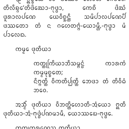
ᨲᩥᩃᩥᨦ᩠ᨣᩮ’ᨲᩥᨴᩦᨥᩮᩣ-ᨻᩩᨴ᩠ᨵᩣ, ᨠᩮᨧᩥ ᨴᩦᨥᩴ
ᨴᩪᩁᩣᩃᨸᨱᩮ ᨿᩮᩅᩥᨧ᩠ᨨᨶ᩠ᨲᩥ ᩈᨾᩦᨸᩣᩃᨸᨱᩮᨸᩥ
ᨴᩔᨲᩮᩣ ᨲᩴ ᨶ ᨣᩉᩮᨲᨻ᩠ᨻᩴ-ᨿᩮᩣᨾ᩠ᩉᩥ,-ᨻᩩᨴ᩠ᨵᩣ ᨾᩴ
ᨸᩣᩃᩮᨳ.
ᨠᨾ᩠ᨾᩮ
ᨴᩩᨲᩥᨿᩣ
ᨠᨲ᩠ᨲᩩᨠᩕᩥᨿᩣᨽᩥᩈᨾ᩠ᨻᨶ᩠ᨵᩴ ᨠᩣᩁᨠᩴ
ᨠᨾ᩠ᨾᨾᩩᨧ᩠ᨧᨲᩮ;
ᨶᩥᨻ᩠ᨻᨲ᩠ᨲᩥ ᩅᩥᨠᨲᩥᨸ᩠ᨸᨲ᩠ᨲᩥ ᨽᩮᨴᩣ ᨲᩴ ᨲᩥᩅᩥᨵᩴ
ᨽᩅᩮ.
ᩋᩈ᩠ᨾᩥᩴ ᨴᩩᨲᩥᨿᩣ ᩅᩥᨽᨲ᩠ᨲᩥᩉᩮᩣᨲᩥ-ᩋᩴᨿᩮᩣ ᩍᨲᩥ
ᨴᩩᨲᩥᨿᩣ-ᩋᩴ-ᨻᩩᨴ᩠ᨵᩴᨸᨱᨾᩣᨾᩥ, ᨿᩮᩣᩔᨭᩮ-ᨻᩩᨴ᩠ᨵᩮ.
ᨠᨲ᩠ᨲᩩᨠᩁᨱᩮᩈᩩ ᨲᨲᩥᨿᩣ.