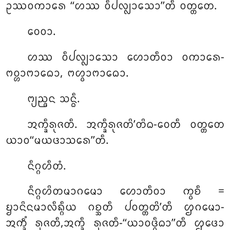
ᩏᩔᩅᨠᩣᩁᩮ ‘‘ᩉᩔ ᩅᩥᨸᩃ᩠ᩃᩣᩈᩮᩣ’’ᨲᩥ ᩅᨲ᩠ᨲᨲᩮ.
ᩅᩮᩅᩣ.
ᩉᩔ ᩅᩥᨸᩃ᩠ᩃᩣᩈᩮᩣ ᩉᩮᩣᨲᩥᩅᩣ ᩅᨠᩣᩁᩮ-
ᨻᩅ᩠ᩉᩣᨻᩣᨵᩮᩣ, ᨻᩉ᩠ᩅᩣᨻᩣᨵᩮᩣ.
ᨻ᩠ᨿᨬ᩠ᨩᨶ ᩈᨶ᩠ᨵᩥ.
ᩋᨠ᩠ᨡᩥᩁᩩᨩᨲᩥ. ᩋᨠ᩠ᨡᩥᩁᩩᨩᨲᩦ’ᨲᩦᨵ-ᩅᩮᨲᩥ ᩅᨲ᩠ᨲᨲᩮ
ᨿᩣᩅ‘‘ᨾᨿᨴᩣᩈᩁᩮ’’ᨲᩥ.
ᨶᩥᨣ᩠ᨣᩉᩥᨲᩴ.
ᨶᩥᨣ᩠ᨣᩉᩦᨲᨾᩣᨣᨾᩮᩣ ᩉᩮᩣᨲᩥᩅᩣ ᨠ᩠ᩅᨧᩥ =
ᨮᩣᨶᩦᨶᨾᩣᩃᩥᨦ᩠ᨣᩥᨿ ᨣᨧ᩠ᨨᨲᩥ ᨸᩅᨲ᩠ᨲᨲᩦ’ᨲᩥ ᩌᨣᨾᩮᩣ-
ᩋᨠ᩠ᨡᩥᩴ ᩁᩩᨩᨲᩥ,ᩋᨠ᩠ᨡᩥ ᩁᩩᨩᨲᩥ-‘‘ᨿᩣᩅᨴ᩠ᩅᩥᨵᩣ’’ᨲᩥ ᩌᨴᩮᩣ