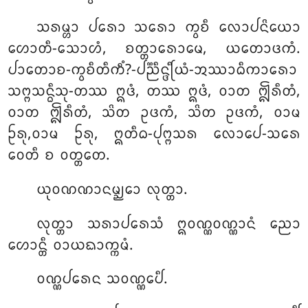
ᩈᩁᨾ᩠ᩉᩣ ᨸᩁᩮᩣ ᩈᩁᩮᩣ ᨠ᩠ᩅᨧᩥ ᩃᩮᩣᨸᨶᩦᨿᩮᩣ
ᩉᩮᩣᨲᩥ-ᩈᩮᩣᩉᩴ, ᨧᨲ᩠ᨲᩣᩁᩮᩣᨾᩮ, ᨿᨲᩮᩣᨴᨠᩴ.
ᨸᩣᨲᩮᩣᨧ-ᨠ᩠ᩅᨧᩥᨲᩥᨠᩥᩴ?-ᨸᨬ᩠ᨬᩥᨶ᩠ᨴᩕᩥᨿᩴ-ᩋᩔᩣᨵᩥᨠᩣᩁᩮᩣ
ᩈᨻ᩠ᨻᩈᨶ᩠ᨵᩥᩈᩩ-ᨲᩔ ᩍᨴᩴ, ᨲᩔ ᩍᨴᩴ, ᩅᩣᨲ ᩎᩁᩥᨲᩴ,
ᩅᩣᨲ ᩎᩁᩥᨲᩴ, ᩈᩦᨲ ᩏᨴᨠᩴ, ᩈᩦᨲ ᩏᨴᨠᩴ, ᩅᩣᨾ
ᩐᩁᩩ,ᩅᩣᨾ ᩐᩁᩩ, ᩍᨲᩥᨵ-ᨸᩩᨻ᩠ᨻᩈᩁ ᩃᩮᩣᨸᩮ-ᩈᩁᩮ
ᩅᩮᨲᩥ ᨧ ᩅᨲ᩠ᨲᨲᩮ.
ᨿᩩᩅᨱᨱᩣᨶᨾ᩠ᨬᩮᩣ ᩃᩩᨲ᩠ᨲᩣ.
ᩃᩩᨲ᩠ᨲᩣ ᩈᩁᩣᨸᩁᩮᩈᩴ ᩍᩅᨱ᩠ᨱᩅᨱ᩠ᨱᩣᨶᩴ ᨬᩮᩣ
ᩉᩮᩣᨶ᩠ᨲᩥ ᩅᩣᨿᨳᩣᨠ᩠ᨠᨾᩴ.
ᩅᨱ᩠ᨱᨸᩁᩮᨶ ᩈᩅᨱ᩠ᨱᩮᨸᩥ.