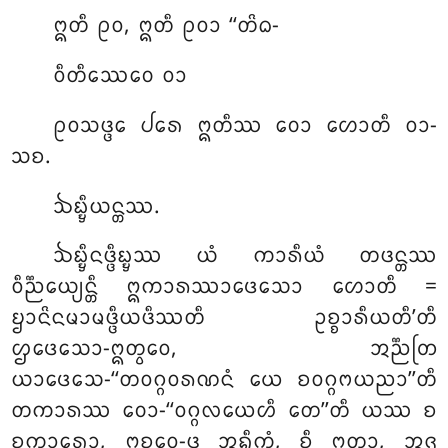
ᩍᨲᩥ
ᩑᩅ, ᩍᨲᩥ ᩑᩅᩣ ‘‘ᨲᩦᨵ-
ᩅᩥᨲᩥᩔᩮᩅᩮ ᩅᩣ
ᩑᩅᩈᨴ᩠ᨴᩮ ᨸᩁᩮ ᩍᨲᩥᩔ ᩅᩮᩣ ᩉᩮᩣᨲᩥ ᩅᩣ-
ᩈᨧ.
ᨨᨭ᩠ᨮᩥᨿᨶ᩠ᨲᩔ.
ᨨᨭ᩠ᨮᩥᨶᨴ᩠ᨴᩥᨭ᩠ᨮᩔ ᨿᩴ ᨠᩣᩁᩥᨿᩴ ᨲᨴᨶ᩠ᨲᩔ
ᩅᩥᨬ᩠ᨬᩮᨿ᩠ᨿᨶ᩠ᨲᩥ ᩍᨠᩣᩁᩔᩣᨴᩮᩈᩮᩣ ᩉᩮᩣᨲᩥ =
ᨮᩣᨶᩦᨶᨾᩣᨾᨴ᩠ᨴᩥᨿᨴᩥᩔᨲᩥ ᩏᨧ᩠ᨧᩣᩁᩥᨿᨲᩥ’ᨲᩥ
ᩌᨴᩮᩈᩮᩣ-ᩍᨲ᩠ᩅᩮᩅ, ᩋᨬ᩠ᨬᨲᩕ
ᨿᩣᨴᩮᩈᩮ-‘‘ᨲᩅᨣ᩠ᨣᩅᩁᨱᨶᩴ ᨿᩮ ᨧᩅᨣ᩠ᨣᨻᨿᨬᩣ’’ᨲᩥ
ᨲᨠᩣᩁᩔ ᩅᩮᩣ-‘‘ᩅᨣ᩠ᨣᩃᨿᩮᩉᩥ ᨲᩮ’’ᨲᩥ ᨿᩔ ᨧ
ᨧᨠᩣᩁᩮᩣ, ᩍᨧ᩠ᨧᩮᩅ-ᨴᩩ ᩋᨦ᩠ᨣᩥᨠᩴ, ᨧᩥ ᩍᨲ᩠ᩅᩣ, ᩋᨩ᩠ᨩ