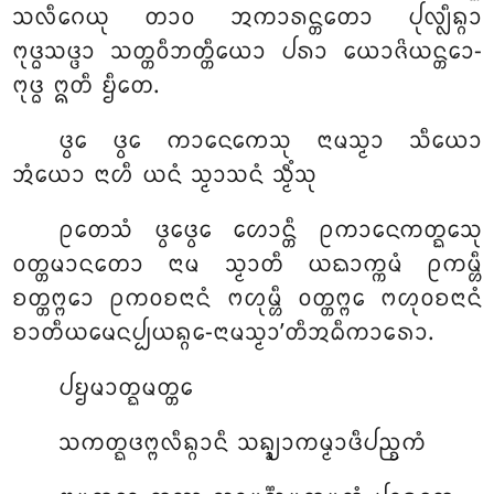
ᩈᩃᩥᨣᩮᨿᩩ ᨲᩣᩅ ᩋᨠᩣᩁᨶ᩠ᨲᨲᩮᩣ ᨸᩩᩃ᩠ᩃᩥᨦ᩠ᨣᩣ
ᨻᩩᨴ᩠ᨵᩈᨴ᩠ᨴᩣ ᩈᨲ᩠ᨲᩅᩥᨽᨲ᩠ᨲᩥᨿᩮᩣ ᨸᩁᩣ ᨿᩮᩣᨩᩦᨿᨶ᩠ᨲᩮᩣ-
ᨻᩩᨴ᩠ᨵ ᩍᨲᩥ ᨮᩥᨲᩮ.
ᨴ᩠ᩅᩮ ᨴ᩠ᩅᩮ ᨠᩣᨶᩮᨠᩮᩈᩩ ᨶᩣᨾᩈ᩠ᨾᩣ ᩈᩥᨿᩮᩣ
ᩋᩴᨿᩮᩣ ᨶᩣᩉᩥ ᨿᨶᩴ ᩈ᩠ᨾᩣᩈᨶᩴ ᩈ᩠ᨾᩥᩴᩈᩩ
ᩑᨲᩮᩈᩴ ᨴ᩠ᩅᩮᨴ᩠ᩅᩮ ᩉᩮᩣᨶ᩠ᨲᩥ ᩑᨠᩣᨶᩮᨠᨲ᩠ᨳᩮᩈᩩ
ᩅᨲ᩠ᨲᨾᩣᨶᨲᩮᩣ ᨶᩣᨾ ᩈ᩠ᨾᩣᨲᩥ ᨿᨳᩣᨠ᩠ᨠᨾᩴ ᩑᨠᨾ᩠ᩉᩥ
ᨧᨲ᩠ᨲᨻ᩠ᨻᩮᩣ ᩑᨠᩅᨧᨶᩣᨶᩴ ᨻᩉᩩᨾ᩠ᩉᩥ ᩅᨲ᩠ᨲᨻ᩠ᨻᩮ ᨻᩉᩩᩅᨧᨶᩣᨶᩴ
ᨧᩣᨲᩥᨿᨾᩮᨶᨸ᩠ᨸᨿᨦ᩠ᨣᩮ-ᨶᩣᨾᩈ᩠ᨾᩣ’ᨲᩥᩋᨵᩥᨠᩣᩁᩮᩣ.
ᨸᨮᨾᩣᨲ᩠ᨳᨾᨲ᩠ᨲᩮ
ᩈᨠᨲ᩠ᨳᨴᨻ᩠ᨻᩃᩥᨦ᩠ᨣᩣᨶᩥ ᩈᨦ᩠ᨡ᩠ᨿᩣᨠᨾ᩠ᨾᩣᨴᩥᨸᨬ᩠ᨧᨠᩴ