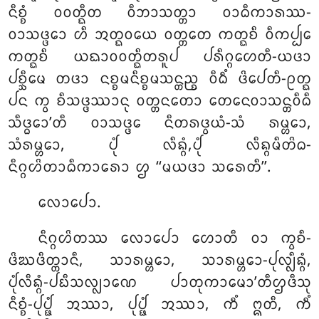
ᨶᩥᨧ᩠ᨧᩴ ᩅᩅᨲ᩠ᨳᩥᨲ ᩅᩥᨽᩣᩈᨲ᩠ᨲᩣ ᩅᩣᨵᩥᨠᩣᩁᩔ-
ᩅᩣᩈᨴ᩠ᨴᩮᩣ ᩉᩥ ᩋᨲ᩠ᨳᩅᨿᩮ ᩅᨲ᩠ᨲᨲᩮ ᨠᨲ᩠ᨳᨧᩥ ᩅᩥᨠᨸ᩠ᨸᩮ
ᨠᨲ᩠ᨳᨧᩥ ᨿᨳᩣᩅᩅᨲ᩠ᨳᩥᨲᩁᩪᨸ ᨸᩁᩥᨣ᩠ᨣᩉᩮᨲᩥ-ᨿᨴᩣ
ᨸᨧ᩠ᨨᩥᨾᩮ ᨲᨴᩣ ᨶᨧ᩠ᨧᨾᨶᩥᨧ᩠ᨧᨾᩈᨶ᩠ᨲᨬ᩠ᨧ ᩅᩥᨵᩥᩴ ᨴᩦᨸᩮᨲᩥ-ᩑᨲ᩠ᨳ
ᨸᨶ ᨠ᩠ᩅ ᨧᩥᩈᨴ᩠ᨴᩔᩣᨶᩩ
ᩅᨲ᩠ᨲᨶᨲᩮᩣ ᨲᩮᨶᩮᩅᩣᩈᨶ᩠ᨲᩅᩥᨵᩥ
ᩈᩥᨴ᩠ᨵᩮᩣ’ᨲᩥ ᩅᩣᩈᨴ᩠ᨴᩮ ᨶᩥᨲᩁᨴ᩠ᩅᨿᩴ-ᩈᩴ ᩁᨾ᩠ᩉᩮᩣ,
ᩈᩴᩁᨾ᩠ᩉᩮᩣ, ᨸᩩᩴ ᩃᩥᨦ᩠ᨣᩴ,ᨸᩩᩴ ᩃᩥᨦ᩠ᨣᨾᩥᨲᩦᨵ-
ᨶᩥᨣ᩠ᨣᩉᩦᨲᩣᨵᩥᨠᩣᩁᩮᩣ ᩌ ‘‘ᨾᨿᨴᩣ ᩈᩁᩮᨲᩥ’’.
ᩃᩮᩣᨸᩮᩣ.
ᨶᩥᨣ᩠ᨣᩉᩦᨲᩔ ᩃᩮᩣᨸᩮᩣ ᩉᩮᩣᨲᩥ ᩅᩣ ᨠ᩠ᩅᨧᩥ-
ᨴᩦᨥᨴᩥᨲ᩠ᨲᩣᨶᩥ, ᩈᩣᩁᨾ᩠ᩉᩮᩣ, ᩈᩣᩁᨾ᩠ᩉᩮᩣ-ᨸᩩᩃ᩠ᩃᩥᨦ᩠ᨣᩴ,
ᨸᩩᩴᩃᩥᨦ᩠ᨣᩴ-ᨸᨭᩥᩈᩃ᩠ᩃᩣᨱᩮ ᨸᩣᨲᩩᨠᩣᨾᩮᩣ’ᨲᩥᩌᨴᩥᩈᩩ
ᨶᩥᨧ᩠ᨧᩴ-ᨸᩩᨸ᩠ᨹᩴ ᩋᩔᩣ, ᨸᩩᨸ᩠ᨹᩴ ᩋᩔᩣ, ᨠᩥᩴ ᩍᨲᩥ, ᨠᩥᩴ