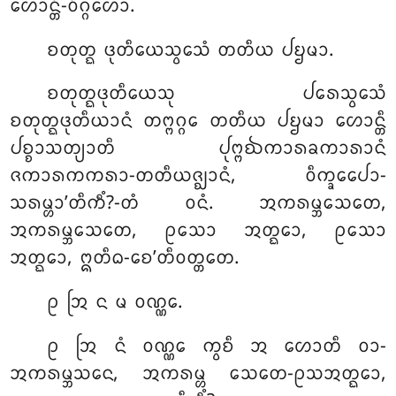
ᩉᩮᩣᨶ᩠ᨲᩥ-ᩅᩥᨣ᩠ᨣᩉᩮᩣ.
ᨧᨲᩩᨲ᩠ᨳ
ᨴᩩᨲᩥᨿᩮᩈ᩠ᩅᩮᩈᩴ ᨲᨲᩥᨿ ᨸᨮᨾᩣ.
ᨧᨲᩩᨲ᩠ᨳᨴᩩᨲᩥᨿᩮᩈᩩ ᨸᩁᩮᩈ᩠ᩅᩮᩈᩴ
ᨧᨲᩩᨲ᩠ᨳᨴᩩᨲᩥᨿᩣᨶᩴ ᨲᨻ᩠ᨻᨣ᩠ᨣᩮ ᨲᨲᩥᨿ ᨸᨮᨾᩣ ᩉᩮᩣᨶ᩠ᨲᩥ
ᨸᨧ᩠ᨧᩣᩈᨲ᩠ᨿᩣᨲᩥ ᨸᩩᨻ᩠ᨻᨫᨠᩣᩁᨡᨠᩣᩁᩣᨶᩴ
ᨩᨠᩣᩁᨠᨠᩁᩣ-ᨲᨲᩥᨿᨩ᩠ᨫᩣᨶᩴ, ᩅᩥᨠ᩠ᨡᩮᨸᩮᩣ-
ᩈᩁᨾ᩠ᩉᩣ’ᨲᩥᨠᩥᩴ?-ᨲᩴ ᩅᨶᩴ. ᩋᨠᩁᨾ᩠ᨽᩈᩮᨲᩮ,
ᩋᨠᩁᨾ᩠ᨽᩈᩮᨲᩮ, ᩑᩈᩮᩣ ᩋᨲ᩠ᨳᩮᩣ, ᩑᩈᩮᩣ
ᩋᨲ᩠ᨳᩮᩣ, ᩍᨲᩥᨵ-ᨧᩮ’ᨲᩥᩅᨲ᩠ᨲᨲᩮ.
ᩑ ᩒ ᨶ ᨾ ᩅᨱ᩠ᨱᩮ.
ᩑ ᩒ ᨶᩴ ᩅᨱ᩠ᨱᩮ ᨠ᩠ᩅᨧᩥ ᩋ ᩉᩮᩣᨲᩥ ᩅᩣ-
ᩋᨠᩁᨾ᩠ᨽᩈᨶᩮ, ᩋᨠᩁᨾ᩠ᩉ ᩈᩮᨲᩮ-ᩑᩈᩋᨲ᩠ᨳᩮᩣ,