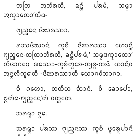
ᨲᨲᩕ ᩋᨽᩥᩁᨲᩥ, ᨡᨶ᩠ᨲᩥ ᨸᩁᨾᩴ, ᩈᨾ᩠ᨾᩣ
ᩋᨠ᩠ᨡᩣᨲᩮᩣ’ᨲᩦᨵ-
ᨻ᩠ᨿᨬ᩠ᨨᨶᩮ ᨴᩦᨥᩁᩔᩣ.
ᩁᩔᨴᩦᨥᩣᨶᩴ ᨠ᩠ᩅᨧᩥ ᨴᩦᨥᩁᩔᩣ ᩉᩮᩣᨶ᩠ᨲᩥ
ᨻ᩠ᨿᨬ᩠ᨩᨶᩮ-ᨲᨲᩕᩣᨽᩥᩁᨲᩥ, ᨡᨶ᩠ᨲᩦᨸᩁᨾᩴ,’ ᩈᨾ᩠ᨾᨴᨠ᩠ᨡᩣᨲᩮᩣ’
ᨲᩥᨴᩣᨣᨾᩮ ᩁᩔᩮᩣ-ᨠ᩠ᩅᨧᩦᨲ᩠ᩅᩮᨧ-ᨲ᩠ᨿᨩ᩠ᨩ-ᨠᨳᩴ ᨿᩣᨶᩥᩅ
ᩋᨶ᩠ᨲᩃᩥᨠ᩠ᨡᩮ’ᨲᩥ -ᨴᩦᨥᩁᩔᩣᨲᩥ ᨿᩮᩣᨣᩅᩥᨽᩣᨣᩣ.
ᨧᩥ ᨣᩉᩮᩣ, ᨲᨲᩥᨿ ᨫᩣᨶᩴ. ᩅᩥ ᨡᩮᩣᨸᩮᩣ,
ᩍᨲᩥᨵ-ᨻ᩠ᨿᨬ᩠ᨩᨶᩮ’ᨲᩥ ᩅᨲ᩠ᨲᨲᩮ.
ᩈᩁᨾ᩠ᩉᩣ ᨴ᩠ᩅᩮ.
ᩈᩁᨾ᩠ᩉᩣ ᨸᩁᩔ ᨻ᩠ᨿᨬ᩠ᨩᨶᩔ ᨠ᩠ᩅᨧᩥ ᨴ᩠ᩅᩮᩁᩪᨸᩣᨶᩥ