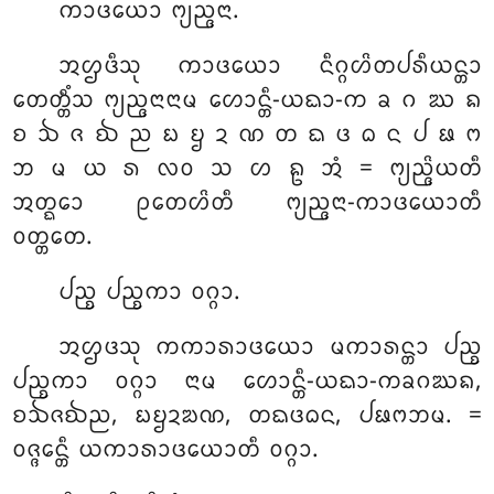
ᨠᩣᨴᨿᩮᩣ ᨻ᩠ᨿᨬ᩠ᨩᨶᩣ.
ᩋᩌᨴᩥᩈᩩ ᨠᩣᨴᨿᩮᩣ ᨶᩥᨣ᩠ᨣᩉᩦᨲᨸᩁᩥᨿᨶ᩠ᨲᩣ
ᨲᩮᨲ᩠ᨲᩥᩴᩈ ᨻ᩠ᨿᨬ᩠ᨩᨶᩣᨶᩣᨾ ᩉᩮᩣᨶ᩠ᨲᩥ-ᨿᨳᩣ-ᨠ ᨡ ᨣ ᨥ ᨦ
ᨧ ᨨ ᨩ ᨫ ᨬ ᨭ ᨮ ᨯ ᨱ ᨲ ᨳ ᨴ ᨵ ᨶ ᨸ ᨹ ᨻ
ᨽ ᨾ ᨿ ᩁ ᩃᩅ ᩈ ᩉ ᩊ ᩋᩴ = ᨻ᩠ᨿᨬ᩠ᨩᩦᨿᨲᩥ
ᩋᨲ᩠ᨳᩮᩣ ᩑᨲᩮᩉᩦᨲᩥ ᨻ᩠ᨿᨬ᩠ᨩᨶᩣ-ᨠᩣᨴᨿᩮᩣᨲᩥ
ᩅᨲ᩠ᨲᨲᩮ.
ᨸᨬ᩠ᨧ ᨸᨬ᩠ᨧᨠᩣ ᩅᨣ᩠ᨣᩣ.
ᩋᩌᨴᩈᩩ ᨠᨠᩣᩁᩣᨴᨿᩮᩣ ᨾᨠᩣᩁᨶ᩠ᨲᩣ ᨸᨬ᩠ᨧ
ᨸᨬ᩠ᨧᨠᩣ ᩅᨣ᩠ᨣᩣ ᨶᩣᨾ ᩉᩮᩣᨶ᩠ᨲᩥ-ᨿᨳᩣ-ᨠᨡᨣᨥᨦ,
ᨧᨨᨩᨫᨬ, ᨭᨮᨯᨰᨱ, ᨲᨳᨴᨵᨶ, ᨸᨹᨻᨽᨾ. =
ᩅᨩ᩠ᨩᩮᨶ᩠ᨲᩥ ᨿᨠᩣᩁᩣᨴᨿᩮᩣᨲᩥ ᩅᨣ᩠ᨣᩣ.