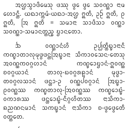
ᩋᩌᩈ᩠ᩅᩣᨴᩥᨾᩮᩈᩩ ᨴᩔᩩ ᨴ᩠ᩅᩮ ᨴ᩠ᩅᩮ ᩈᩅᨱ᩠ᨱᩣ ᨶᩣᨾ
ᩉᩮᩣᨶ᩠ᨲᩥ. ᨿᨳᩣᨠ᩠ᨠᨾᩴ-ᨿᨳᩣ-ᩋᩌ ᩍᨲᩥ, ᩏᩐ ᩍᨲᩥ, ᩑ
ᩍᨲᩥ, ᩒ ᩍᨲᩥ = ᩈᨾᩣᨶᩣ ᩈᩣᨴᩥᩈᩣ ᩅᨱ᩠ᨱᩣ
ᩈᩅᨱ᩠ᨱᩣ-ᩈᨾᩣᨶᨲ᩠ᨲᨬ᩠ᨧ ᨮᩣᨶᨲᩮᩣ.
ᨨ ᩅᨱ᩠ᨱᩣᨶᩴᩉᩥ ᩏᨸ᩠ᨸᨲ᩠ᨲᩥᨭ᩠ᨮᩣᨶᩣᨶᩥ
ᨠᨱ᩠ᨮᩣᨲᩣᩃᩩᨾᩩᨴ᩠ᨵᨴᨶ᩠ᨲᩒᨭ᩠ᨮᩣᨶᩣ ᩈᩥᨠᩣᩅᩈᩮᨶ-ᨲᩮᩈᩩ
ᩋᩅᨱ᩠ᨱᨠᩅᨣ᩠ᨣᩉᩣᨶᩴ ᨠᨱ᩠ᨮᩮᩣᨮᩣᨶᩴ-ᩍᩅᨱ᩠ᨱ
ᨧᩅᨣ᩠ᨣᨿᩣᨶᩴ ᨲᩣᩃᩩ-ᨭᩅᨣ᩠ᨣᩁᩊᩣᨶᩴ ᨾᩩᨴ᩠ᨵᩣ-
ᨲᩅᨣ᩠ᨣᩃᩈᩣᨶᩴ ᨴᨶ᩠ᨲᩣ-ᩏ ᩅᨱ᩠ᨱᨸᩅᨣ᩠ᨣᩣᨶᩴ ᩒᨭ᩠ᨮᩣ-
ᩑᩅᨱ᩠ᨱᩔ ᨠᨱ᩠ᨮᨲᩣᩃᩩ-ᩒᩅᨱ᩠ᨱᩔ ᨠᨱ᩠ᨮᩮᩣᨭ᩠ᨮᩴ-
ᩅᨠᩣᩁᩔ
ᨴᨶ᩠ᨲᩮᩣᨭ᩠ᨮᩴ-ᨶᩥᨣ᩠ᨣᩉᩥᨲᩔ ᨶᩣᩈᩥᨠᩣ-
ᨦᨬᨱᨶᨾᩣᨶᩴ ᩈᨠᨭ᩠ᨮᩣᨶᩴ ᨶᩣᩈᩥᨠᩣ ᨧ-ᨴ᩠ᩅᩮᨴ᩠ᩅᩮᨲᩥ
ᩅᨲ᩠ᨲᨲᩮ.