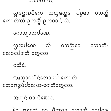
ᨽᩅᩮᨲᩥ ᨲᩴ;
ᩌᨾᨶ᩠ᨲᨱᨵᩥᨠᩮ ᩋᨲ᩠ᨳᨾᨲ᩠ᨲᩮ ᨸᨮᨾᩣ ᩅᩥᨽᨲ᩠ᨲᩥ
ᩉᩮᩣᨲᩦ’ᨲᩥ ᩑᨠᩈ᩠ᨾᩥᩴ ᩑᨠᩅᨧᨶᩴ ᩈᩥ.
ᨣᩮᩣᩈ᩠ᨿᩣᩃᨸᨱᩮ.
ᩌᩃᨸᨱᩮ ᩈᩥ ᨣᩈᨬ᩠ᨬᩮᩣ ᩉᩮᩣᨲᩥ-
ᩃᩮᩣᨸᩮᩣ’ᨲᩥ ᩅᨲ᩠ᨲᨲᩮ
ᨣᩈᩦᨶᩴ.
ᨶᩣᨾᩈ᩠ᨾᩣᨣᩈᩦᨶᩴᩃᩮᩣᨸᩮᩣᩉᩮᩣᨲᩥ-
ᨽᩮᩣᨻᩩᨴ᩠ᨵᨾᩴᨸᩣᩃᨿ-ᨣᩮ’ᨲᩥᩅᨲ᩠ᨲᨲᩮ.
ᩋᨿᩩᨶᩴ ᩅᩣ ᨴᩦᨥᩮᩣ.
ऐᩏ ᩍᨧ᩠ᨧᩮᩈᩴ ᩅᩣ ᨴᩦᨥᩮᩣ ᩉᩮᩣᨲᩥ ᨣᩮᨸᩁᩮ