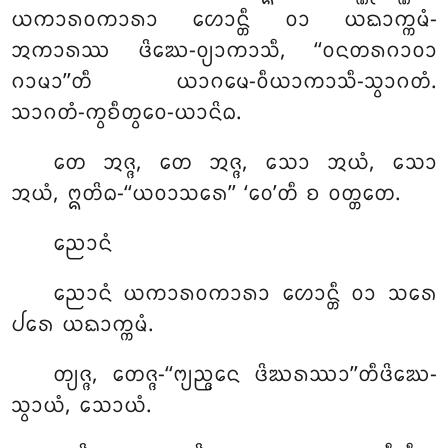
ᨿᨠᩣᩁᩅᨠᩣᩁᩣ ᩉᩮᩣᨶ᩠ᨲᩥ ᩅᩣ ᨿᨳᩣᨠ᩠ᨠᨾᩴ-
ᩋᨠᩣᩁᩔ ᨴᩦᨥᩮ-ᩅ᩠ᨿᩣᨠᩣᩈᩥ, ‘‘ᩅᨶᨲᩁᨣᩣᩅᩣ
ᨣᩣᨾᩣ’’ᨲᩥ ᨿᩣᨣᨾᩮ-ᩅᩥᨿᩣᨠᩣᩈᩥ-ᩈ᩠ᩅᩣᨣᨲᩴ.
ᩈᩣᨣᨲᩴ-ᨠ᩠ᩅᨧᩥᨲ᩠ᩅᩮᩅ-ᨿᩣᨶᩦᨵ.
ᨲᩮ ᩋᨩ᩠ᨩ, ᨲᩮ ᩋᨩ᩠ᨩ, ᩈᩮᩣ ᩋᨿᩴ, ᩈᩮᩣ
ᩋᨿᩴ, ᩍᨲᩦᨵ-‘‘ᨿᩅᩣᩈᩁᩮ’’ ‘ᩅᩮ’ᨲᩥ ᨧ ᩅᨲ᩠ᨲᨲᩮ.
ᨬᩮᩣᨶᩴ
ᨬᩮᩣᨶᩴ ᨿᨠᩣᩁᩅᨠᩣᩁᩣ ᩉᩮᩣᨶ᩠ᨲᩥ ᩅᩣ ᩈᩁᩮ
ᨸᩁᩮ ᨿᨳᩣᨠ᩠ᨠᨾᩴ.
ᨲ᩠ᨿᨩ᩠ᨩ, ᨲᩮᨩ᩠ᨩ-‘‘ᨻ᩠ᨿᨬ᩠ᨩᨶᩮ ᨴᩦᨥᩁᩔᩣ’’ᨲᩥᨴᩦᨥᩮ-
ᩈ᩠ᩅᩣᨿᩴ, ᩈᩮᩣᨿᩴ.