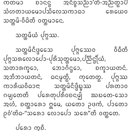
ᨠᨲᨾᩣ ᨧᩣᨶᨶ᩠ᨴ ᩋᨶᩥᨧ᩠ᨧᩈᨬ᩠ᨬᩣ’ᨲᩥ-ᩋᨬ᩠ᨬᨲ᩠ᨳᩣᨸᩥ
ᩈᩴᩉᨲᩣᨿᨾᩮᩣᨸᩈᩥᩃᩮᩈᨠᩣᨵᩣ ᩁᩮᨿᩮᩅ
ᩈᨲ᩠ᨲᨾᩦ-ᩅᩥᨵᩦᨲᩥ ᩅᨲ᩠ᨲᨾᩣᨶᩮ.
ᩈᨲ᩠ᨲᨾᩥᨿᩴ ᨸᩩᨻ᩠ᨻᩔ.
ᩈᨲ᩠ᨲᨾᩦᨶᩥᨴ᩠ᨴᩮᩈᩮ ᨸᩩᨻ᩠ᨻᩔᩮᩅ ᩅᩥᨵᩥᨲᩥ
ᨸᩩᨻ᩠ᨻᩈᩁᩃᩮᩣᨸᩮᩣ-ᨸᩩᩁᩥᩈᩩᨲ᩠ᨲᨾᩮᩣ,ᨸᨬ᩠ᨬᩥᨶ᩠ᨴᩕᩥᨿᩴ,
ᩈᨲᩣᩁᨠ᩠ᨡᩮᩣ, ᨽᩮᩣᨣᩥᨶ᩠ᨴᩮᩣ, ᨧᨠ᩠ᨡᩣᨿᨲᨶᩴ.
ᩋᨽᩥᨽᩣᨿᨲᨶᩴ, ᨵᨶᨾ᩠ᨾᨲ᩠ᨳᩥ, ᨠᩩᨲᩮᨲ᩠ᨳ. ᨸᩩᨻ᩠ᨻᩔ
ᨠᩣᩁᩥᨿᩅᩥᨵᩣᨶᩣ ᩈᨲ᩠ᨲᨾᩦᨶᩥᨴ᩠ᨴᩥᨭ᩠ᨮᩔ ᨸᩁᨲᩣᩅ
ᨣᨾ᩠ᨿᨲᩮᨲᩥ ᨸᩁᩮᨲᩩᨸᩁᩥᩅᨧᨶᨾ᩠ᨸᩥ ᨥᨭᨲᩮ-ᩈᩮᩣ
ᩋᩉᩴ, ᨧᨲ᩠ᨲᩣᩁᩮᩣ ᩍᨾᩮ, ᨿᨲᩮᩣ ᩏᨴᨠᩴ, ᨸᩣᨲᩮᩣ
ᩑᩅᩴ’ᨲᩦᨵ-‘‘ᩈᩁᩮᩣ ᩃᩮᩣᨸᩮᩣ ᩈᩁᩮ’’ᨲᩥ ᩅᨲ᩠ᨲᨲᩮ.
ᨸᩁᩮᩣ ᨠ᩠ᩅᨧᩥ.