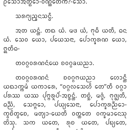
ᩑᩈᩮᩣᩋᨲ᩠ᨳᩮᩣ-ᩅᨱ᩠ᨱᩮᨲᩥᨠᩥᩴ?-ᩈᩮᩣ.
ᩈᩁᨻ᩠ᨿᨬ᩠ᨩᨶᩈᨶ᩠ᨵᩥ.
ᩋᨲ ᨿᨶ᩠ᨲᩴ. ᨲᨳ ᨿᩴ. ᨾᨴ ᨿᩴ, ᨻᩩᨵᩥ ᨿᨲᩥ, ᨵᨶ
ᨿᩴ. ᩈᩮᩅ ᨿᩮᩣ, ᨸᨿᩮᩈᨶᩣ, ᨸᩮᩣᨠ᩠ᨡᩁᨱ ᨿᩮᩣ,
ᩍᨲᩥᨵ-
ᨲᩅᨣ᩠ᨣᩅᩁᨱᨶᩴᨿᩮ ᨧᩅᨣ᩠ᨣᨡᨿᨬᩣ.
ᨲᩅᨣ᩠ᨣᩅᩁᨱᨶᩴ ᨧᩅᨣ᩠ᨣᨻᨿᨬᩣ ᩉᩮᩣᨶ᩠ᨲᩥ
ᨿᨳᩣᨠ᩠ᨠᨾᩴ ᨿᨠᩣᩁᩮ, ‘‘ᩅᨣ᩠ᨣᩃᩈᩮᩉᩥ ᨲᩮ’’ᨲᩥ ᩅᨣ᩠ᨣᩣ
ᨸᩁᩔ ᨿᩔ ᨸᩩᨻ᩠ᨻᩁᩪᨸᩴ-ᩋᨧ᩠ᨧᨶ᩠ᨲᩴ. ᨲᨧ᩠ᨨᩴ, ᨾᨩ᩠ᨩᩴ, ᨻᩩᨩ᩠ᨫᨲᩥ,
ᨵᨬ᩠ᨬᩴ, ᩈᩮᨻ᩠ᨻᩮᩣ, ᨸᨿ᩠ᨿᩮᩈᨶᩣ, ᨸᩮᩣᨠ᩠ᨡᩁᨬ᩠ᨬᩮᩣ-
ᨠ᩠ᩅᨧᩦᨲ᩠ᩅᩮᨧ, ᨾᨲ᩠ᨿᩣ-ᨿᩮᨲᩥ ᩅᨲ᩠ᨲᨲᩮ ᩅᨠ᩠ᨡᨾᩣᨶᩮᩈᩩ
ᨲᩦᩈᩩ. ᩈᨠ ᨿᨲᩮ, ᩁᩩᨧ ᨿᨲᩮ, ᨸᨭ᩠ᨿᨲᩮ,