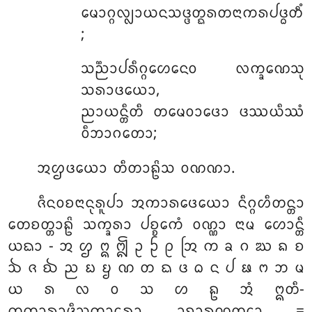
ᨾᩮᩣᨣ᩠ᨣᩃ᩠ᩃᩣᨿᨶᩈᨴ᩠ᨴᨲ᩠ᨳᩁᨲᨶᩣᨠᩁᨸᨴ᩠ᨵᨲᩥᩴ
;
ᩈᨬ᩠ᨬᩣᨸᩁᩥᨣ᩠ᨣᩉᩮᨶᩮᩅ ᩃᨠ᩠ᨡᨱᩮᩈᩩ
ᩈᩁᩣᨴᨿᩮᩣ,
ᨬᩣᨿᨶ᩠ᨲᩥᨲᩥ ᨲᨾᩮᩅᩣᨴᩮᩣ ᨴᩔᨿᩥᩔᩴ
ᩅᩥᨽᩣᨣᨲᩮᩣ;
ᩋᩌᨴᨿᩮᩣ ᨲᩥᨲᩣᩊᩦᩈ ᩅᨱᨱᩣ.
ᨩᩥᨶᩅᨧᨶᩣᨶᩩᩁᩪᨸᩣ ᩋᨠᩣᩁᨴᩮᨿᩮᩣ ᨶᩥᨣ᩠ᨣᩉᩥᨲᨶ᩠ᨲᩣ
ᨲᩮᨧᨲ᩠ᨲᩣᩊᩦ ᩈᨠ᩠ᨡᩁᩣ ᨸᨧ᩠ᨧᩮᨠᩴ ᩅᨱ᩠ᨱᩣ ᨶᩣᨾ ᩉᩮᩣᨶ᩠ᨲᩥ
ᨿᨳᩣ - ᩋ ᩌ ᩍ ᩎ ᩏ ᩐ ᩑ ᩒ ᨠ ᨡ ᨣ ᨥ ᨦ ᨧ
ᨨ ᨩ ᨫ ᨬ ᨭ ᨮ ᨱ ᨲ ᨳ ᨴ ᨵ ᨶ ᨸ ᨹ ᨻ ᨽ ᨾ
ᨿ ᩁ ᩃ ᩅ ᩈ ᩉ ᩊ ᩋᩴ ᩍᨲᩥ-
ᨠᨠᩣᩁᩣᨴᩥᩈ᩠ᩅᨠᩣᩁᩮᩣ ᩏᨧ᩠ᨧᩣᩁᨱᨲ᩠ᨳᩮᩣ =