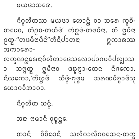
ᨾᨿᨴᩣᩈᩁᩮ.
ᨶᩥᨣ᩠ᨣᩉᩦᨲᩔ ᨾᨿᨴᩣ ᩉᩮᩣᨶ᩠ᨲᩥ ᩅᩣ ᩈᩁᩮ ᨠ᩠ᩅᨧᩥ-
ᨲᨾᩮᩅ, ᨲᩴᩑᩅ-ᨲᨿᩥᨴᩴ’ ᨲᩴᩍᨴᩴ-ᨲᨴᨾᩥᨶᩣ, ᨲᩴ ᩍᨾᩥᨶᩣ
ᩑᨲ᩠ᨳ-‘‘ᨲᨴᨾᩥᨶᩣᨴᩦᨶᩦ’’ᨲᩥᨶᩥᨸᩣᨲᨶᩣ ᩍᨠᩣᩁᩔ
ᩋᨠᩣᩁᩮᩣ-
ᩃᨠ᩠ᨡᨱᨶ᩠ᨲᩁᩮᨶᩣᩅᩥᩉᩥᨲᩣᨴᩮᩈᩃᩮᩣᨸᩣᨣᨾᩅᩥᨸᩃ᩠ᩃᩣᩈ
ᩣ ᩈᨻ᩠ᨻᨲ᩠ᨳ ᩍᨾᩥᨶᩣᩅ ᨴᨭ᩠ᨮᨻ᩠ᨻᩣ-ᨲᩮᨶ ᨶᩥᨩᨠᩮᩣ.
ᨶᩥᨿᨠᩮᩣ,’ᨲᩥᩌᨴᩥ ᩈᩥᨴ᩠ᨵᩴ-ᨻᩩᨴ᩠ᨵᨾ ᩈᩁᨱᨾᩥᨧ᩠ᨧᩣᨴᩥᩈᩩ
ᨿᩮᩣᨣᩅᩥᨽᩣᨣᩣ.
ᨶᩥᨣ᩠ᨣᩉᩥᨲ ᩈᨶ᩠ᨵᩥ.
ᩋᨳ
ᨶᩣᨾᩣᨶᩥ ᩅᩩᨧ᩠ᨧᨶ᩠ᨲᩮ.
ᨲᩣᨶᩥ ᩅᩥᩅᩥᨵᩣᨶᩥ ᩈᩃᩥᨣᩣᩃᩥᨣᩅᩈᩮᨶ-ᨲᨲ᩠ᨳ