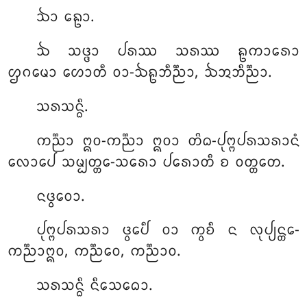
ᨨᩣ ᩊᩮᩣ.
ᨨ ᩈᨴ᩠ᨴᩣ ᨸᩁᩔ ᩈᩁᩔ ᩊᨠᩣᩁᩮᩣ
ᩌᨣᨾᩮᩣ ᩉᩮᩣᨲᩥ ᩅᩣ-ᨨᩊᨽᩥᨬ᩠ᨬᩣ, ᨨᩋᨽᩥᨬ᩠ᨬᩣ.
ᩈᩁᩈᨶ᩠ᨵᩥ.
ᨠᨬ᩠ᨬᩣ ᩍᩅ-ᨠᨬ᩠ᨬᩣ ᩍᩅᩣ ᨲᩦᨵ-ᨸᩩᨻ᩠ᨻᨸᩁᩈᩁᩣᨶᩴ
ᩃᩮᩣᨸᩮ ᩈᨾ᩠ᨸᨲ᩠ᨲᩮ-ᩈᩁᩮᩣ ᨸᩁᩮᩣᨲᩥ ᨧ ᩅᨲ᩠ᨲᨲᩮ.
ᨶᨴ᩠ᩅᩮᩅᩣ.
ᨸᩩᨻ᩠ᨻᨸᩁᩈᩁᩣ ᨴ᩠ᩅᩮᨸᩥ ᩅᩣ ᨠ᩠ᩅᨧᩥ ᨶ ᩃᩩᨸ᩠ᨿᨶ᩠ᨲᩮ-
ᨠᨬ᩠ᨬᩣᩍᩅ, ᨠᨬ᩠ᨬᩮᩅ, ᨠᨬ᩠ᨬᩣᩅ.
ᩈᩁᩈᨶ᩠ᨵᩥ ᨶᩥᩈᩮᨵᩮᩣ.