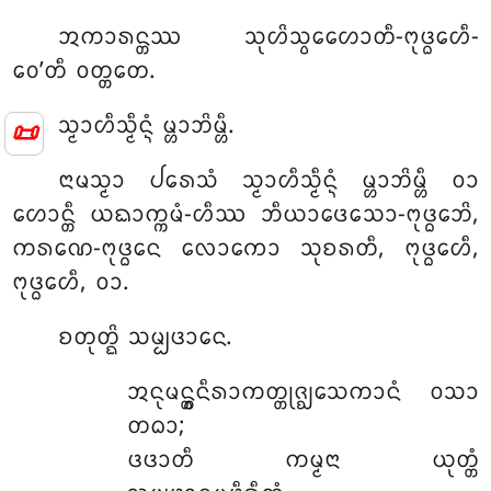
ᩋᨠᩣᩁᨶ᩠ᨲᩔ ᩈᩩᩉᩦᩈ᩠ᩅᩮᩉᩮᩣᨲᩥ-ᨻᩩᨴ᩠ᨵᩮᩉᩥ-
ᩅᩮ’ᨲᩥ ᩅᨲ᩠ᨲᨲᩮ.
ᩈ᩠ᨾᩣᩉᩥᩈ᩠ᨾᩥᨶ᩠ᨶᩴ ᨾ᩠ᩉᩣᨽᩦᨾ᩠ᩉᩥ.
📜
ᨶᩣᨾᩈ᩠ᨾᩣ ᨸᩁᩮᩈᩴ ᩈ᩠ᨾᩣᩉᩥᩈ᩠ᨾᩥᨶ᩠ᨶᩴ ᨾ᩠ᩉᩣᨽᩦᨾ᩠ᩉᩥ ᩅᩣ
ᩉᩮᩣᨶ᩠ᨲᩥ ᨿᨳᩣᨠ᩠ᨠᨾᩴ-ᩉᩥᩔ ᨽᩥᨿᩣᨴᩮᩈᩮᩣ-ᨻᩩᨴ᩠ᨵᩮᨽᩦ,
ᨠᩁᨱᩮ-ᨻᩩᨴ᩠ᨵᩮᨶ ᩃᩮᩣᨠᩮᩣ ᩈᩩᨧᩁᨲᩥ, ᨻᩩᨴ᩠ᨵᩮᩉᩥ,
ᨻᩩᨴ᩠ᨵᩮᩉᩥ, ᩅᩣ.
ᨧᨲᩩᨲ᩠ᨳᩦ ᩈᨾ᩠ᨸᨴᩣᨶᩮ.
ᩋᨶᩩᨾᨶ᩠ᨲ᩠ᩅᨶᩥᩁᩣᨠᨲ᩠ᨲᩩᨩ᩠ᨫᩮᩈᨠᩣᨶᩴ ᩅᩈᩣ
ᨲᨵᩣ;
ᨴᨴᩣᨲᩥ ᨠᨾ᩠ᨾᨶᩣ ᨿᩩᨲ᩠ᨲᩴ