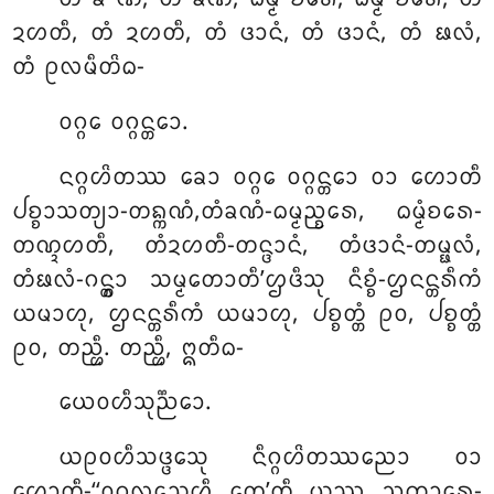
ᨯᩉᨲᩥ, ᨲᩴ ᨯᩉᨲᩥ, ᨲᩴ ᨴᩣᨶᩴ, ᨲᩴ ᨴᩣᨶᩴ, ᨲᩴ ᨹᩃᩴ,
ᨲᩴ ᩑᩃᨾᩥᨲᩦᨵ-
ᩅᨣ᩠ᨣᩮ ᩅᨣ᩠ᨣᨶ᩠ᨲᩮᩣ.
ᨶᨣ᩠ᨣᩉᩦᨲᩔ ᨡᩮᩣ ᩅᨣ᩠ᨣᩮ ᩅᨣ᩠ᨣᨶ᩠ᨲᩮᩣ ᩅᩣ ᩉᩮᩣᨲᩥ
ᨸᨧ᩠ᨧᩣᩈᨲ᩠ᨿᩣ-ᨲᨦ᩠ᨠᨱᩴ,ᨲᩴᨡᨱᩴ-ᨵᨾ᩠ᨾᨬ᩠ᨧᩁᩮ, ᨵᨾ᩠ᨾᩴᨧᩁᩮ-
ᨲᨱ᩠ᨯᩉᨲᩥ, ᨲᩴᨯᩉᨲᩥ-ᨲᨶ᩠ᨴᩣᨶᩴ, ᨲᩴᨴᩣᨶᩴ-ᨲᨾ᩠ᨹᩃᩴ,
ᨲᩴᨹᩃᩴ-ᨣᨶ᩠ᨲ᩠ᩅᩣ ᩈᨾ᩠ᨾᨲᩮᩣᨲᩥ’ᩌᨴᩥᩈᩩ ᨶᩥᨧ᩠ᨧᩴ-ᩌᨶᨶ᩠ᨲᩁᩥᨠᩴ
ᨿᨾᩣᩉᩩ, ᩌᨶᨶ᩠ᨲᩁᩥᨠᩴ ᨿᨾᩣᩉᩩ, ᨸᨧ᩠ᨧᨲ᩠ᨲᩴ ᩑᩅ, ᨸᨧ᩠ᨧᨲ᩠ᨲᩴ
ᩑᩅ, ᨲᨬ᩠ᩉᩥ. ᨲᨬ᩠ᩉᩥ, ᩍᨲᩥᨵ-
ᨿᩮᩅᩉᩥᩈᩩᨬ᩠ᨬᩮᩣ.
ᨿᩑᩅᩉᩥᩈᨴ᩠ᨴᩮᩈᩩ ᨶᩥᨣ᩠ᨣᩉᩦᨲᩔᨬᩮᩣ ᩅᩣ
ᩉᩮᩣᨲᩥ-‘‘ᩅᨣ᩠ᨣᩃᩈᩮᩉᩥ ᨲᩮ’ᨲᩥ ᨿᩔ ᨬᨠᩣᩁᩮ-