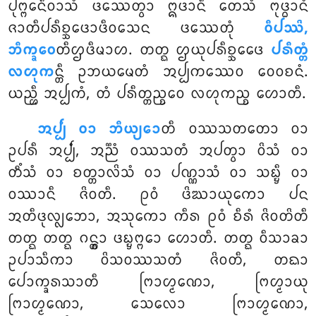
ᨸᩩᨻ᩠ᨻᩮᨶᩥᩅᩣᩈᩴ ᨴᩔᩮᨲ᩠ᩅᩣ ᩍᨴᩣᨶᩥ ᨲᩮᩈᩴ ᨻᩩᨴ᩠ᨵᩣᨶᩴ
ᨩᩣᨲᩥᨸᩁᩥᨧ᩠ᨨᩮᨴᩣᨴᩥᩅᩈᩮᨶ ᨴᩔᩮᨲᩩᩴ
ᩅᩥᨸᩔᩦ,
ᨽᩥᨠ᩠ᨡᩅᩮ
ᨲᩥᩌᨴᩥᨾᩣᩉ. ᨲᨲ᩠ᨳ ᩌᨿᩩᨸᩁᩥᨧ᩠ᨨᩮᨴᩮ
ᨸᩁᩥᨲ᩠ᨲᩴ
ᩃᩉᩩᨠ
ᨶ᩠ᨲᩥ ᩏᨽᨿᨾᩮᨲᩴ ᩋᨸ᩠ᨸᨠᩔᩮᩅ ᩅᩮᩅᨧᨶᩴ.
ᨿᨬ᩠ᩉᩥ ᩋᨸ᩠ᨸᨠᩴ, ᨲᩴ ᨸᩁᩥᨲ᩠ᨲᨬ᩠ᨧᩮᩅ ᩃᩉᩩᨠᨬ᩠ᨧ ᩉᩮᩣᨲᩥ.
ᩋᨸ᩠ᨸᩴ ᩅᩣ ᨽᩥᨿ᩠ᨿᩮᩣ
ᨲᩥ ᩅᩔᩈᨲᨲᩮᩣ ᩅᩣ
ᩏᨸᩁᩥ ᩋᨸ᩠ᨸᩴ, ᩋᨬ᩠ᨬᩴ ᩅᩔᩈᨲᩴ ᩋᨸᨲ᩠ᩅᩣ ᩅᩦᩈᩴ ᩅᩣ
ᨲᩥᩴᩈᩴ ᩅᩣ ᨧᨲ᩠ᨲᩣᩃᩦᩈᩴ ᩅᩣ ᨸᨱ᩠ᨱᩣᩈᩴ ᩅᩣ ᩈᨭ᩠ᨮᩥ ᩅᩣ
ᩅᩔᩣᨶᩥ ᨩᩦᩅᨲᩥ. ᩑᩅᩴ ᨴᩦᨥᩣᨿᩩᨠᩮᩣ ᨸᨶ
ᩋᨲᩥᨴᩩᩃ᩠ᩃᨽᩮᩣ, ᩋᩈᩩᨠᩮᩣ ᨠᩥᩁ ᩑᩅᩴ ᨧᩥᩁᩴ ᨩᩦᩅᨲᩦᨲᩥ
ᨲᨲ᩠ᨳ ᨲᨲ᩠ᨳ ᨣᨶ᩠ᨲ᩠ᩅᩣ ᨴᨭ᩠ᨮᨻ᩠ᨻᩮᩣ ᩉᩮᩣᨲᩥ. ᨲᨲ᩠ᨳ ᩅᩥᩈᩣᨡᩣ
ᩏᨸᩣᩈᩥᨠᩣ ᩅᩦᩈᩅᩔᩈᨲᩴ ᨩᩦᩅᨲᩥ, ᨲᨳᩣ
ᨸᩮᩣᨠ᩠ᨡᩁᩈᩣᨲᩥ ᨻᩕᩣᩉ᩠ᨾᨱᩮᩣ, ᨻᩕᩉ᩠ᨾᩣᨿᩩ
ᨻᩕᩣᩉ᩠ᨾᨱᩮᩣ, ᩈᩮᩃᩮᩣ ᨻᩕᩣᩉ᩠ᨾᨱᩮᩣ,