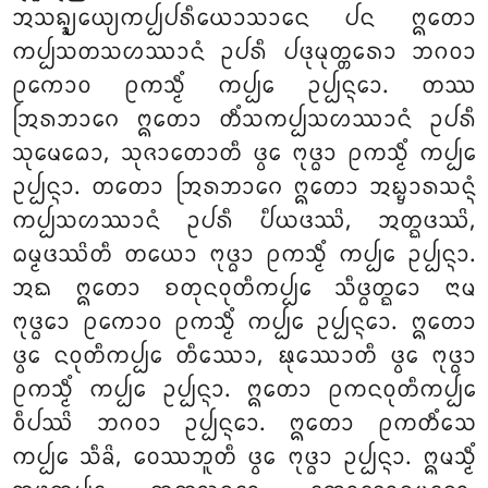
ᩋᩈᨦ᩠ᨡ᩠ᨿᩮᨿ᩠ᨿᨠᨸ᩠ᨸᨸᩁᩥᨿᩮᩣᩈᩣᨶᩮ ᨸᨶ ᩍᨲᩮᩣ
ᨠᨸ᩠ᨸᩈᨲᩈᩉᩔᩣᨶᩴ ᩏᨸᩁᩥ ᨸᨴᩩᨾᩩᨲ᩠ᨲᩁᩮᩣ ᨽᨣᩅᩣ
ᩑᨠᩮᩣᩅ ᩑᨠᩈ᩠ᨾᩥᩴ ᨠᨸ᩠ᨸᩮ ᩏᨸ᩠ᨸᨶ᩠ᨶᩮᩣ. ᨲᩔ
ᩒᩁᨽᩣᨣᩮ ᩍᨲᩮᩣ ᨲᩥᩴᩈᨠᨸ᩠ᨸᩈᩉᩔᩣᨶᩴ ᩏᨸᩁᩥ
ᩈᩩᨾᩮᨵᩮᩣ, ᩈᩩᨩᩣᨲᩮᩣᨲᩥ ᨴ᩠ᩅᩮ ᨻᩩᨴ᩠ᨵᩣ ᩑᨠᩈ᩠ᨾᩥᩴ ᨠᨸ᩠ᨸᩮ
ᩏᨸ᩠ᨸᨶ᩠ᨶᩣ. ᨲᨲᩮᩣ ᩒᩁᨽᩣᨣᩮ ᩍᨲᩮᩣ ᩋᨭ᩠ᨮᩣᩁᩈᨶ᩠ᨶᩴ
ᨠᨸ᩠ᨸᩈᩉᩔᩣᨶᩴ ᩏᨸᩁᩥ ᨸᩥᨿᨴᩔᩦ, ᩋᨲ᩠ᨳᨴᩔᩦ,
ᨵᨾ᩠ᨾᨴᩔᩦᨲᩥ ᨲᨿᩮᩣ ᨻᩩᨴ᩠ᨵᩣ
ᩑᨠᩈ᩠ᨾᩥᩴ ᨠᨸ᩠ᨸᩮ ᩏᨸ᩠ᨸᨶ᩠ᨶᩣ.
ᩋᨳ ᩍᨲᩮᩣ ᨧᨲᩩᨶᩅᩩᨲᩥᨠᨸ᩠ᨸᩮ ᩈᩥᨴ᩠ᨵᨲ᩠ᨳᩮᩣ ᨶᩣᨾ
ᨻᩩᨴ᩠ᨵᩮᩣ ᩑᨠᩮᩣᩅ ᩑᨠᩈ᩠ᨾᩥᩴ ᨠᨸ᩠ᨸᩮ ᩏᨸ᩠ᨸᨶ᩠ᨶᩮᩣ. ᩍᨲᩮᩣ
ᨴ᩠ᩅᩮ ᨶᩅᩩᨲᩥᨠᨸ᩠ᨸᩮ ᨲᩥᩔᩮᩣ, ᨹᩩᩔᩮᩣᨲᩥ ᨴ᩠ᩅᩮ ᨻᩩᨴ᩠ᨵᩣ
ᩑᨠᩈ᩠ᨾᩥᩴ ᨠᨸ᩠ᨸᩮ ᩏᨸ᩠ᨸᨶ᩠ᨶᩣ. ᩍᨲᩮᩣ ᩑᨠᨶᩅᩩᨲᩥᨠᨸ᩠ᨸᩮ
ᩅᩥᨸᩔᩦ ᨽᨣᩅᩣ ᩏᨸ᩠ᨸᨶ᩠ᨶᩮᩣ. ᩍᨲᩮᩣ ᩑᨠᨲᩥᩴᩈᩮ
ᨠᨸ᩠ᨸᩮ ᩈᩥᨡᩦ, ᩅᩮᩔᨽᩪᨲᩥ ᨴ᩠ᩅᩮ ᨻᩩᨴ᩠ᨵᩣ ᩏᨸ᩠ᨸᨶ᩠ᨶᩣ. ᩍᨾᩈ᩠ᨾᩥᩴ