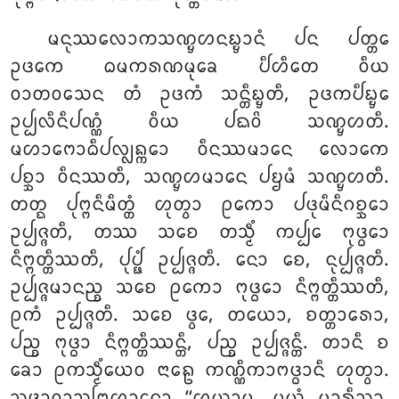
ᨾᨶᩩᩔᩃᩮᩣᨠᩈᨱ᩠ᨮᩉᨶᨭ᩠ᨮᩣᨶᩴ ᨸᨶ ᨸᨲ᩠ᨲᩮ
ᩏᨴᨠᩮ ᨵᨾᨠᩁᨱᨾᩩᨡᩮ ᨸᩥᩉᩥᨲᩮ ᩅᩥᨿ
ᩅᩣᨲᩅᩈᩮᨶ ᨲᩴ ᩏᨴᨠᩴ ᩈᨶ᩠ᨲᩥᨭ᩠ᨮᨲᩥ, ᩏᨴᨠᨸᩥᨭ᩠ᨮᩮ
ᩏᨸ᩠ᨸᩃᩥᨶᩥᨸᨱ᩠ᨱᩴ ᩅᩥᨿ ᨸᨳᩅᩦ ᩈᨱ᩠ᨮᩉᨲᩥ.
ᨾᩉᩣᨻᩮᩣᨵᩥᨸᩃ᩠ᩃᨦ᩠ᨠᩮᩣ ᩅᩥᨶᩔᨾᩣᨶᩮ ᩃᩮᩣᨠᩮ
ᨸᨧ᩠ᨨᩣ ᩅᩥᨶᩔᨲᩥ, ᩈᨱ᩠ᨮᩉᨾᩣᨶᩮ ᨸᨮᨾᩴ ᩈᨱ᩠ᨮᩉᨲᩥ.
ᨲᨲ᩠ᨳ ᨸᩩᨻ᩠ᨻᨶᩥᨾᩥᨲ᩠ᨲᩴ ᩉᩩᨲ᩠ᩅᩣ ᩑᨠᩮᩣ ᨸᨴᩩᨾᩥᨶᩥᨣᨧ᩠ᨨᩮᩣ
ᩏᨸ᩠ᨸᨩ᩠ᨩᨲᩥ, ᨲᩔ ᩈᨧᩮ ᨲᩈ᩠ᨾᩥᩴ ᨠᨸ᩠ᨸᩮ ᨻᩩᨴ᩠ᨵᩮᩣ
ᨶᩥᨻ᩠ᨻᨲ᩠ᨲᩥᩔᨲᩥ, ᨸᩩᨸ᩠ᨹᩴ ᩏᨸ᩠ᨸᨩ᩠ᨩᨲᩥ. ᨶᩮᩣ ᨧᩮ, ᨶᩩᨸ᩠ᨸᨩ᩠ᨩᨲᩥ.
ᩏᨸ᩠ᨸᨩ᩠ᨩᨾᩣᨶᨬ᩠ᨧ ᩈᨧᩮ ᩑᨠᩮᩣ ᨻᩩᨴ᩠ᨵᩮᩣ ᨶᩥᨻ᩠ᨻᨲ᩠ᨲᩥᩔᨲᩥ,
ᩑᨠᩴ ᩏᨸ᩠ᨸᨩ᩠ᨩᨲᩥ. ᩈᨧᩮ ᨴ᩠ᩅᩮ, ᨲᨿᩮᩣ, ᨧᨲ᩠ᨲᩣᩁᩮᩣ,
ᨸᨬ᩠ᨧ ᨻᩩᨴ᩠ᨵᩣ ᨶᩥᨻ᩠ᨻᨲ᩠ᨲᩥᩔᨶ᩠ᨲᩥ, ᨸᨬ᩠ᨧ ᩏᨸ᩠ᨸᨩ᩠ᨩᨶ᩠ᨲᩥ. ᨲᩣᨶᩥ ᨧ
ᨡᩮᩣ ᩑᨠᩈ᩠ᨾᩥᩴᨿᩮᩅ ᨶᩣᩊᩮ ᨠᨱ᩠ᨱᩥᨠᩣᨻᨴ᩠ᨵᩣᨶᩥ ᩉᩩᨲ᩠ᩅᩣ.
ᩈᩩᨴ᩠ᨵᩣᩅᩣᩈᨻᩕᩉ᩠ᨾᩣᨶᩮᩣ ‘‘ᩌᨿᩣᨾ
, ᨾᨿᩴ ᨾᩣᩁᩥᩈᩣ,