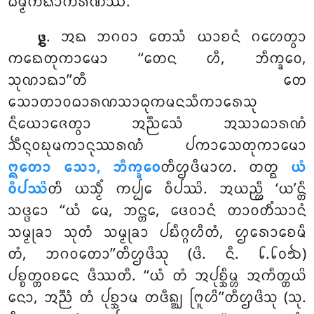
ᨵᨾ᩠ᨾᩥᨠᨳᩣᨠᩁᨱᩔ.
. ᩋᨳ
ᨽᨣᩅᩣ ᨲᩮᩈᩴ ᨿᩣᨧᨶᩴ ᨣᩉᩮᨲ᩠ᩅᩣ
᪔
ᨠᨳᩮᨲᩩᨠᩣᨾᩮᩣ ‘‘ᨲᩮᨶ ᩉᩥ, ᨽᩥᨠ᩠ᨡᩅᩮ,
ᩈᩩᨱᩣᨳᩣ’’ᨲᩥ ᨲᩮ
ᩈᩮᩣᨲᩣᩅᨵᩣᩁᨱᩈᩣᨵᩩᨠᨾᨶᩈᩥᨠᩣᩁᩮᩈᩩ
ᨶᩥᨿᩮᩣᨩᩮᨲ᩠ᩅᩣ ᩋᨬ᩠ᨬᩮᩈᩴ ᩋᩈᩣᨵᩣᩁᨱᩴ
ᨨᩥᨶ᩠ᨶᩅᨭᩩᨾᨠᩣᨶᩩᩔᩁᨱᩴ ᨸᨠᩣᩈᩮᨲᩩᨠᩣᨾᩮᩣ
ᩍᨲᩮᩣ ᩈᩮᩣ, ᨽᩥᨠ᩠ᨡᩅᩮ
ᨲᩥᩌᨴᩥᨾᩣᩉ. ᨲᨲ᩠ᨳ
ᨿᩴ
ᩅᩥᨸᩔᩦ
ᨲᩥ ᨿᩈ᩠ᨾᩥᩴ ᨠᨸ᩠ᨸᩮ ᩅᩥᨸᩔᩦ. ᩋᨿᨬ᩠ᩉᩥ ‘ᨿ’ᨶ᩠ᨲᩥ
ᩈᨴ᩠ᨴᩮᩣ ‘‘ᨿᩴ ᨾᩮ, ᨽᨶ᩠ᨲᩮ, ᨴᩮᩅᩣᨶᩴ ᨲᩣᩅᨲᩥᩴᩈᩣᨶᩴ
ᩈᨾ᩠ᨾᩩᨡᩣ ᩈᩩᨲᩴ ᩈᨾ᩠ᨾᩩᨡᩣ ᨸᨭᩥᨣ᩠ᨣᩉᩥᨲᩴ, ᩌᩁᩮᩣᨧᩮᨾᩥ
ᨲᩴ, ᨽᨣᩅᨲᩮᩣ’’ᨲᩥᩌᨴᩦᩈᩩ (ᨴᩦ. ᨶᩥ. ᪒.᪒᪐᪓)
ᨸᨧ᩠ᨧᨲ᩠ᨲᩅᨧᨶᩮ ᨴᩥᩔᨲᩥ. ‘‘ᨿᩴ ᨲᩴ ᩋᨸᩩᨧ᩠ᨨᩥᨾ᩠ᩉ ᩋᨠᩥᨲ᩠ᨲᨿᩦ
ᨶᩮᩣ, ᩋᨬ᩠ᨬᩴ ᨲᩴ ᨸᩩᨧ᩠ᨨᩣᨾ ᨲᨴᩥᨦ᩠ᨥ ᨻᩕᩪᩉᩦ’’ᨲᩥᩌᨴᩦᩈᩩ (ᩈᩩ.