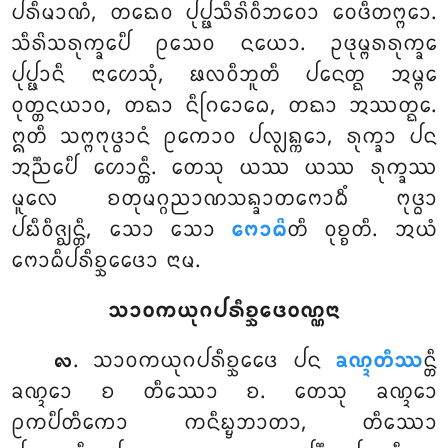
ᨸᩁᩥᨾᩣᨱᩴ, ᨲᨳᩮᩅ ᨸᩩᨸ᩠ᨹᩈᩥᩁᩦᩅᩥᨽᩅᩮᩣ ᩅᩮᨴᩥᨲᨻ᩠ᨻᩮᩣ.
ᩈᩥᩁᩦᩈᩁᩩᨠ᩠ᨡᩮᨸᩥ ᩑᩈᩮᩅ ᨶᨿᩮᩣ. ᩏᨴᩩᨾ᩠ᨻᩁᩁᩩᨠ᩠ᨡᩮ
ᨸᩩᨸ᩠ᨹᩣᨶᩥ
ᨶᩣᩉᩮᩈᩩᩴ, ᨹᩃᩅᩥᨽᩪᨲᩥ ᨸᨶᩮᨲ᩠ᨳ ᩋᨾ᩠ᨻᩮ
ᩅᩩᨲ᩠ᨲᨶᨿᩣᩅ, ᨲᨳᩣ ᨶᩥᨣᩕᩮᩣᨵᩮ, ᨲᨳᩣ ᩋᩔᨲ᩠ᨳᩮ.
ᩍᨲᩥ ᩈᨻ᩠ᨻᨻᩩᨴ᩠ᨵᩣᨶᩴ ᩑᨠᩮᩣᩅ ᨸᩃ᩠ᩃᨦ᩠ᨠᩮᩣ, ᩁᩩᨠ᩠ᨡᩣ ᨸᨶ
ᩋᨬ᩠ᨬᩮᨸᩥ ᩉᩮᩣᨶ᩠ᨲᩥ. ᨲᩮᩈᩩ ᨿᩔ ᨿᩔ ᩁᩩᨠ᩠ᨡᩔ
ᨾᩪᩃᩮ ᨧᨲᩩᨾᨣ᩠ᨣᨬᩣᨱᩈᨦ᩠ᨡᩣᨲᨻᩮᩣᨵᩥᩴ ᨻᩩᨴ᩠ᨵᩣ
ᨸᨭᩥᩅᩥᨩ᩠ᨫᨶ᩠ᨲᩥ, ᩈᩮᩣ ᩈᩮᩣ
ᨻᩮᩣᨵᩦ
ᨲᩥ ᩅᩩᨧ᩠ᨧᨲᩥ. ᩋᨿᩴ
ᨻᩮᩣᨵᩥᨸᩁᩥᨧ᩠ᨨᩮᨴᩮᩣ ᨶᩣᨾ.
ᩈᩣᩅᨠᨿᩩᨣᨸᩁᩥᨧ᩠ᨨᩮᨴᩅᨱ᩠ᨱᨶᩣ
. ᩈᩣᩅᨠᨿᩩᨣᨸᩁᩥᨧ᩠ᨨᩮᨴᩮ ᨸᨶ
ᨡᨱ᩠ᨯᨲᩥᩔ
ᨶ᩠ᨲᩥ
᪙
ᨡᨱ᩠ᨯᩮᩣ ᨧ ᨲᩥᩔᩮᩣ ᨧ. ᨲᩮᩈᩩ ᨡᨱ᩠ᨯᩮᩣ
ᩑᨠᨸᩥᨲᩥᨠᩮᩣ ᨠᨶᩥᨭ᩠ᨮᨽᩣᨲᩣ, ᨲᩥᩔᩮᩣ