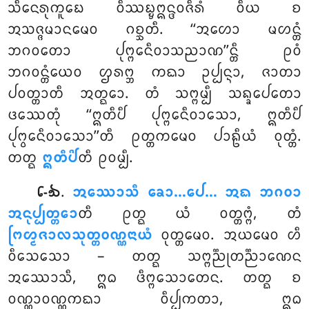
ᩈᩥᨶᩮᩁᩩᨠᩪᨭᩮ ᩅᩥᩔᨭ᩠ᨮᩍᨶ᩠ᨴᩅᨩᩥᩁᩴ ᩅᩥᨿ ᨧ
ᩋᩈᨩ᩠ᨩᨾᩣᨶᨾᩮᩅ ᨣᨧ᩠ᨨᨲᩥ. ‘‘ᩋᩉᩮᩣ ᨾᩉᨶ᩠ᨲᩴ
ᨽᨣᩅᨲᩮᩣ ᨸᩩᨻ᩠ᨻᩮᨶᩥᩅᩣᩈᨬᩣᨱ’’ᨶ᩠ᨲᩥ ᩑᩅᩴ
ᨽᨣᩅᨶ᩠ᨲᩴᨿᩮᩅ ᩌᩁᨻ᩠ᨽ ᨠᨳᩣ ᩏᨸ᩠ᨸᨶ᩠ᨶᩣ, ᨩᩣᨲᩣ
ᨸᩅᨲ᩠ᨲᩣᨲᩥ ᩋᨲ᩠ᨳᩮᩣ. ᨲᩴ ᩈᨻ᩠ᨻᨾ᩠ᨸᩥ ᩈᨦ᩠ᨡᩮᨸᨲᩮᩣ
ᨴᩔᩮᨲᩩᩴ ‘‘ᩍᨲᩥᨸᩥ ᨸᩩᨻ᩠ᨻᩮᨶᩥᩅᩣᩈᩮᩣ, ᩍᨲᩥᨸᩥ
ᨸᩩᨻ᩠ᩅᩮᨶᩥᩅᩣᩈᩮᩣ’’ᨲᩥ ᩑᨲ᩠ᨲᨠᨾᩮᩅ ᨸᩣᩊᩥᨿᩴ ᩅᩩᨲ᩠ᨲᩴ.
ᨲᨲ᩠ᨳ
ᩍᨲᩥᨸᩦ
ᨲᩥ ᩑᩅᨾ᩠ᨸᩥ.
.
ᩋᩔᩮᩣᩈᩥ ᨡᩮᩣ…ᨸᩮ… ᩋᨳ ᨽᨣᩅᩣ
᪒-᪓
ᩋᨶᩩᨸ᩠ᨸᨲ᩠ᨲᩮᩣ
ᨲᩥ ᩑᨲ᩠ᨳ ᨿᩴ ᩅᨲ᩠ᨲᨻ᩠ᨻᩴ, ᨲᩴ
ᨻᩕᩉ᩠ᨾᨩᩣᩃᩈᩩᨲ᩠ᨲᩅᨱ᩠ᨱᨶᩣᨿᩴ
ᩅᩩᨲ᩠ᨲᨾᩮᩅ. ᩋᨿᨾᩮᩅ ᩉᩥ
ᩅᩥᩈᩮᩈᩮᩣ – ᨲᨲ᩠ᨳ ᩈᨻ᩠ᨻᨬ᩠ᨬᩩᨲᨬ᩠ᨬᩣᨱᩮᨶ
ᩋᩔᩮᩣᩈᩥ, ᩍᨵ ᨴᩥᨻ᩠ᨻᩈᩮᩣᨲᩮᨶ. ᨲᨲ᩠ᨳ ᨧ
ᩅᨱ᩠ᨱᩣᩅᨱ᩠ᨱᨠᨳᩣ ᩅᩥᨸ᩠ᨸᨠᨲᩣ, ᩍᨵ