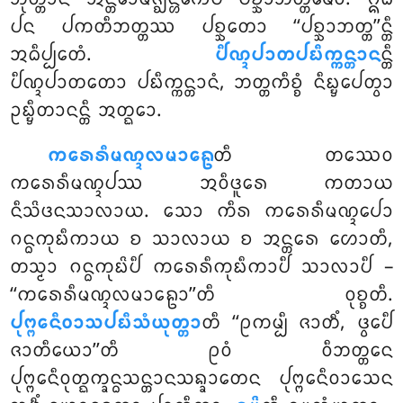
ᨸᨶ ᨸᨠᨲᩥᨽᨲ᩠ᨲᩔ ᨸᨧ᩠ᨨᨲᩮᩣ ‘‘ᨸᨧ᩠ᨨᩣᨽᨲ᩠ᨲ’’ᨶ᩠ᨲᩥ
ᩋᨵᩥᨸ᩠ᨸᩮᨲᩴ.
ᨸᩥᨱ᩠ᨯᨸᩣᨲᨸᨭᩥᨠ᩠ᨠᨶ᩠ᨲᩣᨶ
ᨶ᩠ᨲᩥ
ᨸᩥᨱ᩠ᨯᨸᩣᨲᨲᩮᩣ ᨸᨭᩥᨠ᩠ᨠᨶ᩠ᨲᩣᨶᩴ, ᨽᨲ᩠ᨲᨠᩥᨧ᩠ᨧᩴ ᨶᩥᨭ᩠ᨮᨸᩮᨲ᩠ᩅᩣ
ᩏᨭ᩠ᨮᩥᨲᩣᨶᨶ᩠ᨲᩥ ᩋᨲ᩠ᨳᩮᩣ.
ᨠᩁᩮᩁᩥᨾᨱ᩠ᨯᩃᨾᩣᩊᩮ
ᨲᩥ ᨲᩔᩮᩅ
ᨠᩁᩮᩁᩥᨾᨱ᩠ᨯᨸᩔ ᩋᩅᩥᨴᩪᩁᩮ ᨠᨲᩣᨿ
ᨶᩥᩈᩦᨴᨶᩈᩣᩃᩣᨿ. ᩈᩮᩣ ᨠᩥᩁ ᨠᩁᩮᩁᩥᨾᨱ᩠ᨯᨸᩮᩣ
ᨣᨶ᩠ᨵᨠᩩᨭᩥᨠᩣᨿ ᨧ ᩈᩣᩃᩣᨿ ᨧ
ᩋᨶ᩠ᨲᩁᩮ ᩉᩮᩣᨲᩥ,
ᨲᩈ᩠ᨾᩣ ᨣᨶ᩠ᨵᨠᩩᨭᩦᨸᩥ ᨠᩁᩮᩁᩥᨠᩩᨭᩥᨠᩣᨸᩥ ᩈᩣᩃᩣᨸᩥ –
‘‘ᨠᩁᩮᩁᩥᨾᨱ᩠ᨯᩃᨾᩣᩊᩮᩣ’’ᨲᩥ ᩅᩩᨧ᩠ᨧᨲᩥ.
ᨸᩩᨻ᩠ᨻᩮᨶᩥᩅᩣᩈᨸᨭᩥᩈᩴᨿᩩᨲ᩠ᨲᩣ
ᨲᩥ ‘‘ᩑᨠᨾ᩠ᨸᩥ ᨩᩣᨲᩥᩴ, ᨴ᩠ᩅᩮᨸᩥ
ᨩᩣᨲᩥᨿᩮᩣ’’ᨲᩥ ᩑᩅᩴ ᩅᩥᨽᨲ᩠ᨲᩮᨶ
ᨸᩩᨻ᩠ᨻᩮᨶᩥᩅᩩᨲ᩠ᨳᨠ᩠ᨡᨶ᩠ᨵᩈᨶ᩠ᨲᩣᨶᩈᨦ᩠ᨡᩣᨲᩮᨶ ᨸᩩᨻ᩠ᨻᩮᨶᩥᩅᩣᩈᩮᨶ