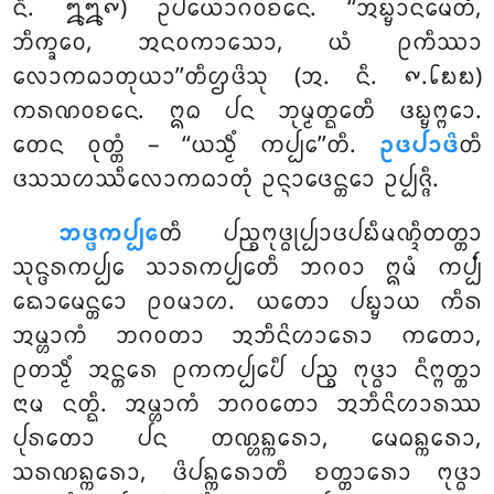
ᨶᩥ. ᪘᪘᪑) ᩏᨸᨿᩮᩣᨣᩅᨧᨶᩮ. ‘‘ᩋᨭ᩠ᨮᩣᨶᨾᩮᨲᩴ,
ᨽᩥᨠ᩠ᨡᩅᩮ, ᩋᨶᩅᨠᩣᩈᩮᩣ, ᨿᩴ ᩑᨠᩥᩔᩣ
ᩃᩮᩣᨠᨵᩣᨲᩩᨿᩣ’’ᨲᩥᩌᨴᩦᩈᩩ (ᩋ. ᨶᩥ. ᪑.᪒᪗᪗)
ᨠᩁᨱᩅᨧᨶᩮ. ᩍᨵ ᨸᨶ ᨽᩩᨾ᩠ᨾᨲ᩠ᨳᩮᨲᩥ ᨴᨭ᩠ᨮᨻ᩠ᨻᩮᩣ.
ᨲᩮᨶ ᩅᩩᨲ᩠ᨲᩴ – ‘‘ᨿᩈ᩠ᨾᩥᩴ ᨠᨸ᩠ᨸᩮ’’ᨲᩥ.
ᩏᨴᨸᩣᨴᩦ
ᨲᩥ
ᨴᩈᩈᩉᩔᩥᩃᩮᩣᨠᨵᩣᨲᩩᩴ ᩏᨶ᩠ᨶᩣᨴᩮᨶ᩠ᨲᩮᩣ ᩏᨸ᩠ᨸᨩ᩠ᨩᩥ.
ᨽᨴ᩠ᨴᨠᨸ᩠ᨸᩮ
ᨲᩥ ᨸᨬ᩠ᨧᨻᩩᨴ᩠ᨵᩩᨸ᩠ᨸᩣᨴᨸᨭᩥᨾᨱ᩠ᨯᩥᨲᨲ᩠ᨲᩣ
ᩈᩩᨶ᩠ᨴᩁᨠᨸ᩠ᨸᩮ ᩈᩣᩁᨠᨸ᩠ᨸᩮᨲᩥ ᨽᨣᩅᩣ ᩍᨾᩴ ᨠᨸ᩠ᨸᩴ
ᨳᩮᩣᨾᩮᨶ᩠ᨲᩮᩣ ᩑᩅᨾᩣᩉ. ᨿᨲᩮᩣ ᨸᨭ᩠ᨮᩣᨿ ᨠᩥᩁ
ᩋᨾ᩠ᩉᩣᨠᩴ ᨽᨣᩅᨲᩣ ᩋᨽᩥᨶᩦᩉᩣᩁᩮᩣ ᨠᨲᩮᩣ,
ᩑᨲᩈ᩠ᨾᩥᩴ ᩋᨶ᩠ᨲᩁᩮ ᩑᨠᨠᨸ᩠ᨸᩮᨸᩥ ᨸᨬ᩠ᨧ ᨻᩩᨴ᩠ᨵᩣ ᨶᩥᨻ᩠ᨻᨲ᩠ᨲᩣ
ᨶᩣᨾ ᨶᨲ᩠ᨳᩥ. ᩋᨾ᩠ᩉᩣᨠᩴ ᨽᨣᩅᨲᩮᩣ ᩋᨽᩥᨶᩦᩉᩣᩁᩔ
ᨸᩩᩁᨲᩮᩣ ᨸᨶ ᨲᨱ᩠ᩉᨦ᩠ᨠᩁᩮᩣ, ᨾᩮᨵᨦ᩠ᨠᩁᩮᩣ,
ᩈᩁᨱᨦ᩠ᨠᩁᩮᩣ, ᨴᩦᨸᨦ᩠ᨠᩁᩮᩣᨲᩥ ᨧᨲ᩠ᨲᩣᩁᩮᩣ ᨻᩩᨴ᩠ᨵᩣ