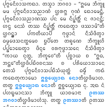
ᨸᩩᨻ᩠ᨻᩮᨶᩥᩅᩣᩈᨠᨳᩣ. ᨲᩈ᩠ᨾᩣ ᨽᨣᩅᩣ – ‘‘ᩍᨾᩮ ᨽᩥᨠ᩠ᨡᩪ
ᨾᨾ ᨸᩩᨻ᩠ᨻᩮᨶᩥᩅᩣᩈᨬᩣᨱᩴ ᩌᩁᨻ᩠ᨽ ᨣᩩᨱᩴ ᨳᩮᩣᨾᩮᨶ᩠ᨲᩥ,
ᨸᩩᨻ᩠ᨻᩮᨶᩥᩅᩣᩈᨬᩣᨱᩔ ᨸᨶ ᨾᩮ ᨶᩥᨸ᩠ᨹᨲ᩠ᨲᩥᩴ ᨶ ᨩᩣᨶᨶ᩠ᨲᩥ;
ᩉᨶ᩠ᨴ ᨶᩮᩈᩴ ᨲᩔ ᨶᩥᨸ᩠ᨹᨲ᩠ᨲᩥᩴ ᨠᨳᩮᨲ᩠ᩅᩣ ᨴᩔᩣᨾᩦ’’ᨲᩥ
ᩌᨣᨶ᩠ᨲ᩠ᩅᩣ ᨸᨠᨲᩥᨿᩣᨸᩥ ᨻᩩᨴ᩠ᨵᩣᨶᩴ ᨶᩥᩈᩦᨴᩥᨲ᩠ᩅᩣ
ᨵᨾ᩠ᨾᨴᩮᩈᨶᨲ᩠ᨳᨾᩮᩅ ᨮᨸᩥᨲᩮ ᨲᨦ᩠ᨡᨱᩮ ᨽᩥᨠ᩠ᨡᩪᩉᩥ
ᨸᨸ᩠ᨹᩮᩣᨭᩮᨲ᩠ᩅᩣ ᨴᩥᨶ᩠ᨶᩮ ᩅᩁᨻᩩᨴ᩠ᨵᩣᩈᨶᩮ ᨶᩥᩈᩦᨴᩥᨲ᩠ᩅᩣ
‘‘ᨠᩣᨿ ᨶᩩᨲ᩠ᨳ, ᨽᩥᨠ᩠ᨡᩅᩮ’’ᨲᩥ ᨸᩩᨧ᩠ᨨᩣᨿ ᨧ ‘‘ᩍᨵ
,
ᨽᨶ᩠ᨲᩮ’’ᨲᩥᩌᨴᩥᨸᨭᩥᩅᨧᨶᩔ ᨧ ᨸᩁᩥᨿᩮᩣᩈᩣᨶᩮ
ᨲᩮᩈᩴ ᨸᩩᨻ᩠ᨻᩮᨶᩥᩅᩣᩈᨸᨭᩥᩈᩴᨿᩩᨲ᩠ᨲᩴ ᨵᨾ᩠ᨾᩥᩴ ᨠᨳᩴ
ᨠᨳᩮᨲᩩᨠᩣᨾᩮᩣ
ᩍᨧ᩠ᨨᩮᨿ᩠ᨿᩣᨳ ᨶᩮᩣ
ᨲᩥᩌᨴᩥᨾᩣᩉ.
ᨲᨲ᩠ᨳ
ᩍᨧ᩠ᨨᩮᨿ᩠ᨿᩣᨳ ᨶᩮᩣ
ᨲᩥ ᩍᨧ᩠ᨨᩮᨿ᩠ᨿᩣᨳ ᨶᩩ. ᩋᨳ ᨶᩴ
ᨸᩉᨭ᩠ᨮᨾᩣᨶᩈᩣ ᨽᩥᨠ᩠ᨡᩪ ᨿᩣᨧᨾᩣᨶᩣ
ᩑᨲᩔ
ᨽᨣᩅᩣ
ᨲᩥᩌᨴᩥᨾᩣᩉᩴᩈᩩ. ᨲᨲ᩠ᨳ
ᩑᨲᩔᩣ
ᨲᩥ ᩑᨲᩔ