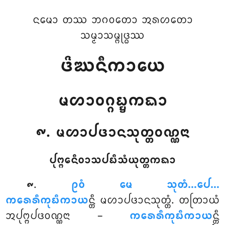
ᨶᨾᩮᩣ ᨲᩔ ᨽᨣᩅᨲᩮᩣ ᩋᩁᩉᨲᩮᩣ
ᩈᨾ᩠ᨾᩣᩈᨾ᩠ᨻᩩᨴ᩠ᨵᩔ
ᨴᩦᨥᨶᩥᨠᩣᨿᩮ
ᨾᩉᩣᩅᨣ᩠ᨣᨭ᩠ᨮᨠᨳᩣ
᪑. ᨾᩉᩣᨸᨴᩣᨶᩈᩩᨲ᩠ᨲᩅᨱ᩠ᨱᨶᩣ
ᨸᩩᨻ᩠ᨻᩮᨶᩥᩅᩣᩈᨸᨭᩥᩈᩴᨿᩩᨲ᩠ᨲᨠᨳᩣ
.
ᩑᩅᩴ
ᨾᩮ ᩈᩩᨲᩴ…ᨸᩮ…
᪑
ᨠᩁᩮᩁᩥᨠᩩᨭᩥᨠᩣᨿ
ᨶ᩠ᨲᩥ ᨾᩉᩣᨸᨴᩣᨶᩈᩩᨲ᩠ᨲᩴ. ᨲᨲᩕᩣᨿᩴ
ᩋᨸᩩᨻ᩠ᨻᨸᨴᩅᨱ᩠ᨱᨶᩣ –
ᨠᩁᩮᩁᩥᨠᩩᨭᩥᨠᩣᨿ
ᨶ᩠ᨲᩥ