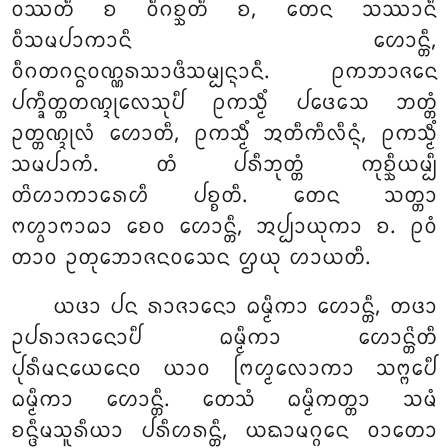
ᩅᩔᨲᩥ ᨧ ᩅᩥᨣᨧ᩠ᨨᨲᩥ ᨧ, ᨲᩮᨶ ᩈᩔᩣᨶᩥ
ᩅᩥᩈᨾᨸᩣᨠᩣᨶᩥ ᩉᩮᩣᨶ᩠ᨲᩥ,
ᩅᩥᨣᨲᨣᨶ᩠ᨵᩅᨱ᩠ᨱᩁᩈᩣᨴᩥᩈᨾ᩠ᨸᨶ᩠ᨶᩣᨶᩥ. ᩑᨠᨽᩣᨩᨶᩮ
ᨸᨠ᩠ᨡᩥᨲ᩠ᨲᨲᨱ᩠ᨯᩩᩃᩮᩈᩩᨸᩥ ᩑᨠᩈ᩠ᨾᩥᩴ ᨸᨴᩮᩈᩮ ᨽᨲ᩠ᨲᩴ
ᩏᨲ᩠ᨲᨱ᩠ᨯᩩᩃᩴ ᩉᩮᩣᨲᩥ, ᩑᨠᩈ᩠ᨾᩥᩴ ᩋᨲᩥᨠᩥᩃᩥᨶ᩠ᨶᩴ, ᩑᨠᩈ᩠ᨾᩥᩴ
ᩈᨾᨸᩣᨠᩴ. ᨲᩴ ᨸᩁᩥᨽᩩᨲ᩠ᨲᩴ ᨠᩩᨧ᩠ᨨᩥᨿᨾ᩠ᨸᩥ
ᨲᩦᩉᩣᨠᩣᩁᩮᩉᩥ ᨸᨧ᩠ᨧᨲᩥ. ᨲᩮᨶ ᩈᨲ᩠ᨲᩣ
ᨻᩉ᩠ᩅᩣᨻᩣᨵᩣ ᨧᩮᩅ ᩉᩮᩣᨶ᩠ᨲᩥ, ᩋᨸ᩠ᨸᩣᨿᩩᨠᩣ ᨧ. ᩑᩅᩴ
ᨲᩣᩅ ᩏᨲᩩᨽᩮᩣᨩᨶᩅᩈᩮᨶ ᩌᨿᩩ ᩉᩣᨿᨲᩥ.
ᨿᨴᩣ
ᨸᨶ ᩁᩣᨩᩣᨶᩮᩣ ᨵᨾ᩠ᨾᩥᨠᩣ ᩉᩮᩣᨶ᩠ᨲᩥ, ᨲᨴᩣ
ᩏᨸᩁᩣᨩᩣᨶᩮᩣᨸᩥ ᨵᨾ᩠ᨾᩥᨠᩣ ᩉᩮᩣᨶ᩠ᨲᩦᨲᩥ
ᨸᩩᩁᩥᨾᨶᨿᩮᨶᩮᩅ ᨿᩣᩅ ᨻᩕᩉ᩠ᨾᩃᩮᩣᨠᩣ ᩈᨻ᩠ᨻᩮᨸᩥ
ᨵᨾ᩠ᨾᩥᨠᩣ ᩉᩮᩣᨶ᩠ᨲᩥ. ᨲᩮᩈᩴ ᨵᨾ᩠ᨾᩥᨠᨲ᩠ᨲᩣ ᩈᨾᩴ
ᨧᨶ᩠ᨴᩥᨾᩈᩪᩁᩥᨿᩣ ᨸᩁᩥᩉᩁᨶ᩠ᨲᩥ, ᨿᨳᩣᨾᨣ᩠ᨣᩮᨶ ᩅᩣᨲᩮᩣ