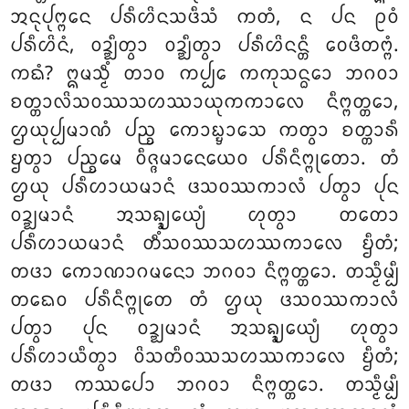
ᩋᨶᩩᨸᩩᨻ᩠ᨻᩮᨶ ᨸᩁᩥᩉᩦᨶᩈᨴᩥᩈᩴ ᨠᨲᩴ, ᨶ ᨸᨶ ᩑᩅᩴ
ᨸᩁᩥᩉᩦᨶᩴ, ᩅᨯ᩠ᨰᩥᨲ᩠ᩅᩣ ᩅᨯ᩠ᨰᩥᨲ᩠ᩅᩣ ᨸᩁᩥᩉᩦᨶᨶ᩠ᨲᩥ ᩅᩮᨴᩥᨲᨻ᩠ᨻᩴ.
ᨠᨳᩴ? ᩍᨾᩈ᩠ᨾᩥᩴ ᨲᩣᩅ ᨠᨸ᩠ᨸᩮ ᨠᨠᩩᩈᨶ᩠ᨵᩮᩣ ᨽᨣᩅᩣ
ᨧᨲ᩠ᨲᩣᩃᩦᩈᩅᩔᩈᩉᩔᩣᨿᩩᨠᨠᩣᩃᩮ ᨶᩥᨻ᩠ᨻᨲ᩠ᨲᩮᩣ,
ᩌᨿᩩᨸ᩠ᨸᨾᩣᨱᩴ ᨸᨬ᩠ᨧ ᨠᩮᩣᨭ᩠ᨮᩣᩈᩮ ᨠᨲ᩠ᩅᩣ ᨧᨲ᩠ᨲᩣᩁᩥ
ᨮᨲ᩠ᩅᩣ ᨸᨬ᩠ᨧᨾᩮ ᩅᩥᨩ᩠ᨩᨾᩣᨶᩮᨿᩮᩅ ᨸᩁᩥᨶᩥᨻ᩠ᨻᩩᨲᩮᩣ. ᨲᩴ
ᩌᨿᩩ ᨸᩁᩥᩉᩣᨿᨾᩣᨶᩴ ᨴᩈᩅᩔᨠᩣᩃᩴ ᨸᨲ᩠ᩅᩣ ᨸᩩᨶ
ᩅᨯ᩠ᨰᨾᩣᨶᩴ ᩋᩈᨦ᩠ᨡ᩠ᨿᩮᨿ᩠ᨿᩴ ᩉᩩᨲ᩠ᩅᩣ ᨲᨲᩮᩣ
ᨸᩁᩥᩉᩣᨿᨾᩣᨶᩴ ᨲᩥᩴᩈᩅᩔᩈᩉᩔᨠᩣᩃᩮ ᨮᩥᨲᩴ;
ᨲᨴᩣ ᨠᩮᩣᨱᩣᨣᨾᨶᩮᩣ ᨽᨣᩅᩣ ᨶᩥᨻ᩠ᨻᨲ᩠ᨲᩮᩣ. ᨲᩈ᩠ᨾᩥᨾ᩠ᨸᩥ
ᨲᨳᩮᩅ ᨸᩁᩥᨶᩥᨻ᩠ᨻᩩᨲᩮ ᨲᩴ ᩌᨿᩩ ᨴᩈᩅᩔᨠᩣᩃᩴ
ᨸᨲ᩠ᩅᩣ ᨸᩩᨶ ᩅᨯ᩠ᨰᨾᩣᨶᩴ ᩋᩈᨦ᩠ᨡ᩠ᨿᩮᨿ᩠ᨿᩴ ᩉᩩᨲ᩠ᩅᩣ
ᨸᩁᩥᩉᩣᨿᩥᨲ᩠ᩅᩣ ᩅᩦᩈᨲᩥᩅᩔᩈᩉᩔᨠᩣᩃᩮ ᨮᩥᨲᩴ;
ᨲᨴᩣ ᨠᩔᨸᩮᩣ ᨽᨣᩅᩣ ᨶᩥᨻ᩠ᨻᨲ᩠ᨲᩮᩣ. ᨲᩈ᩠ᨾᩥᨾ᩠ᨸᩥ