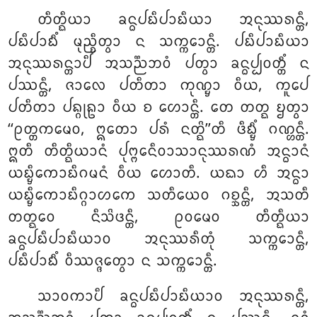
ᨲᩥᨲ᩠ᨳᩥᨿᩣ ᨡᨶ᩠ᨵᨸᨭᩥᨸᩣᨭᩥᨿᩣ ᩋᨶᩩᩔᩁᨶ᩠ᨲᩥ,
ᨸᨭᩥᨸᩣᨭᩥᩴ ᨾᩩᨬ᩠ᨧᩥᨲ᩠ᩅᩣ ᨶ ᩈᨠ᩠ᨠᩮᩣᨶ᩠ᨲᩥ. ᨸᨭᩥᨸᩣᨭᩥᨿᩣ
ᩋᨶᩩᩔᩁᨶ᩠ᨲᩣᨸᩥ ᩋᩈᨬ᩠ᨬᨽᩅᩴ ᨸᨲ᩠ᩅᩣ ᨡᨶ᩠ᨵᨸ᩠ᨸᩅᨲ᩠ᨲᩥᩴ ᨶ
ᨸᩔᨶ᩠ᨲᩥ, ᨩᩣᩃᩮ ᨸᨲᩥᨲᩣ ᨠᩩᨱ᩠ᨮᩣ ᩅᩥᨿ, ᨠᩪᨸᩮ
ᨸᨲᩥᨲᩣ ᨸᨦ᩠ᨣᩩᩊᩣ ᩅᩥᨿ ᨧ ᩉᩮᩣᨶ᩠ᨲᩥ. ᨲᩮ ᨲᨲ᩠ᨳ ᨮᨲ᩠ᩅᩣ
‘‘ᩑᨲ᩠ᨲᨠᨾᩮᩅ, ᩍᨲᩮᩣ ᨸᩁᩴ ᨶᨲ᩠ᨳᩦ’’ᨲᩥ ᨴᩥᨭ᩠ᨮᩥᩴ ᨣᨱ᩠ᩉᨶ᩠ᨲᩥ.
ᩍᨲᩥ ᨲᩥᨲ᩠ᨳᩥᨿᩣᨶᩴ ᨸᩩᨻ᩠ᨻᩮᨶᩥᩅᩣᩈᩣᨶᩩᩔᩁᨱᩴ ᩋᨶ᩠ᨵᩣᨶᩴ
ᨿᨭ᩠ᨮᩥᨠᩮᩣᨭᩥᨣᨾᨶᩴ ᩅᩥᨿ ᩉᩮᩣᨲᩥ. ᨿᨳᩣ ᩉᩥ ᩋᨶ᩠ᨵᩣ
ᨿᨭ᩠ᨮᩥᨠᩮᩣᨭᩥᨣ᩠ᨣᩣᩉᨠᩮ ᩈᨲᩥᨿᩮᩅ ᨣᨧ᩠ᨨᨶ᩠ᨲᩥ, ᩋᩈᨲᩥ
ᨲᨲ᩠ᨳᩮᩅ ᨶᩥᩈᩦᨴᨶ᩠ᨲᩥ, ᩑᩅᨾᩮᩅ ᨲᩥᨲ᩠ᨳᩥᨿᩣ
ᨡᨶ᩠ᨵᨸᨭᩥᨸᩣᨭᩥᨿᩣᩅ ᩋᨶᩩᩔᩁᩥᨲᩩᩴ ᩈᨠ᩠ᨠᩮᩣᨶ᩠ᨲᩥ,
ᨸᨭᩥᨸᩣᨭᩥᩴ ᩅᩥᩔᨩ᩠ᨩᩮᨲ᩠ᩅᩣ ᨶ ᩈᨠ᩠ᨠᩮᩣᨶ᩠ᨲᩥ.
ᩈᩣᩅᨠᩣᨸᩥ ᨡᨶ᩠ᨵᨸᨭᩥᨸᩣᨭᩥᨿᩣᩅ ᩋᨶᩩᩔᩁᨶ᩠ᨲᩥ,