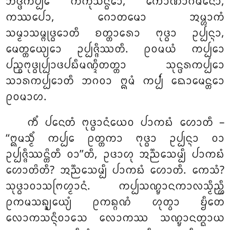
ᨽᨴ᩠ᨴᨠᨸ᩠ᨸᩮ ᨠᨠᩩᩈᨶ᩠ᨵᩮᩣ, ᨠᩮᩣᨱᩣᨣᨾᨶᩮᩣ,
ᨠᩔᨸᩮᩣ, ᨣᩮᩣᨲᨾᩮᩣ ᩋᨾ᩠ᩉᩣᨠᩴ
ᩈᨾ᩠ᨾᩣᩈᨾ᩠ᨻᩩᨴ᩠ᨵᩮᩣᨲᩥ ᨧᨲ᩠ᨲᩣᩁᩮᩣ ᨻᩩᨴ᩠ᨵᩣ ᩏᨸ᩠ᨸᨶ᩠ᨶᩣ,
ᨾᩮᨲ᩠ᨲᩮᨿ᩠ᨿᩮᩣ ᩏᨸ᩠ᨸᨩ᩠ᨩᩥᩔᨲᩥ. ᩑᩅᨾᨿᩴ ᨠᨸ᩠ᨸᩮᩣ
ᨸᨬ᩠ᨧᨻᩩᨴ᩠ᨵᩩᨸ᩠ᨸᩣᨴᨸᨭᩥᨾᨱ᩠ᨯᩥᨲᨲ᩠ᨲᩣ ᩈᩩᨶ᩠ᨴᩁᨠᨸ᩠ᨸᩮᩣ
ᩈᩣᩁᨠᨸ᩠ᨸᩮᩣᨲᩥ ᨽᨣᩅᩣ ᩍᨾᩴ ᨠᨸ᩠ᨸᩴ ᨳᩮᩣᨾᩮᨶ᩠ᨲᩮᩣ
ᩑᩅᨾᩣᩉ.
ᨠᩥᩴ
ᨸᨶᩮᨲᩴ ᨻᩩᨴ᩠ᨵᩣᨶᩴᨿᩮᩅ ᨸᩣᨠᨭᩴ ᩉᩮᩣᨲᩥ –
‘‘ᩍᨾᩈ᩠ᨾᩥᩴ ᨠᨸ᩠ᨸᩮ ᩑᨲ᩠ᨲᨠᩣ ᨻᩩᨴ᩠ᨵᩣ ᩏᨸ᩠ᨸᨶ᩠ᨶᩣ ᩅᩣ
ᩏᨸ᩠ᨸᨩ᩠ᨩᩥᩔᨶ᩠ᨲᩦᨲᩥ ᩅᩣ’’ᨲᩥ, ᩏᨴᩣᩉᩩ ᩋᨬ᩠ᨬᩮᩈᨾ᩠ᨸᩥ ᨸᩣᨠᨭᩴ
ᩉᩮᩣᨲᩦᨲᩥ? ᩋᨬ᩠ᨬᩮᩈᨾ᩠ᨸᩥ ᨸᩣᨠᨭᩴ ᩉᩮᩣᨲᩥ. ᨠᩮᩈᩴ?
ᩈᩩᨴ᩠ᨵᩣᩅᩣᩈᨻᩕᩉ᩠ᨾᩣᨶᩴ. ᨠᨸ᩠ᨸᩈᨱ᩠ᨮᩣᨶᨠᩣᩃᩈ᩠ᨾᩥᨬ᩠ᩉᩥ
ᩑᨠᨾᩈᨦ᩠ᨡ᩠ᨿᩮᨿ᩠ᨿᩴ ᩑᨠᨦ᩠ᨣᨱᩴ ᩉᩩᨲ᩠ᩅᩣ ᨮᩥᨲᩮ
ᩃᩮᩣᨠᩈᨶ᩠ᨶᩥᩅᩣᩈᩮ ᩃᩮᩣᨠᩔ ᩈᨱ᩠ᨮᩣᨶᨲ᩠ᨳᩣᨿ