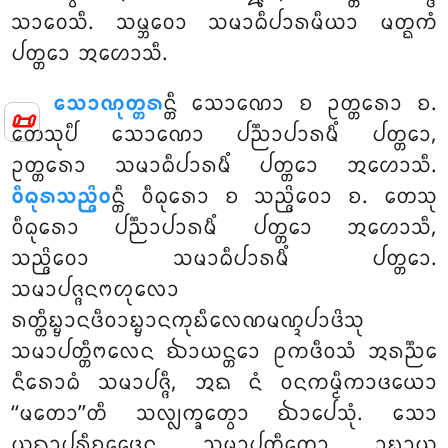
ᩈᩣᩅᩮᩈᩥ. ᩈᨾ᩠ᨽᩅᩮᩣ ᩈᨾᩣᨵᩥᨸᩣᩁᨾᩥᨿᩣ ᨾᨲ᩠ᨳᨠᩴ
ᨸᨲ᩠ᨲᩮᩣ ᩋᩉᩮᩣᩈᩥ.
ᩈᩮᩣᨱᩩᨲ᩠ᨲᩁ
ᨶ᩠ᨲᩥ ᩈᩮᩣᨱᩮᩣ ᨧ ᩏᨲ᩠ᨲᩁᩮᩣ ᨧ.
📜
ᨲᩮᩈᩩᨸᩥ ᩈᩮᩣᨱᩮᩣ ᨸᨬ᩠ᨬᩣᨸᩣᩁᨾᩥᩴ ᨸᨲ᩠ᨲᩮᩣ,
ᩏᨲ᩠ᨲᩁᩮᩣ ᩈᨾᩣᨵᩥᨸᩣᩁᨾᩥᩴ ᨸᨲ᩠ᨲᩮᩣ ᩋᩉᩮᩣᩈᩥ.
ᩅᩥᨵᩩᩁᩈᨬ᩠ᨩᩦᩅ
ᨶ᩠ᨲᩥ ᩅᩥᨵᩩᩁᩮᩣ ᨧ ᩈᨬ᩠ᨩᩦᩅᩮᩣ ᨧ. ᨲᩮᩈᩩ
ᩅᩥᨵᩩᩁᩮᩣ ᨸᨬ᩠ᨬᩣᨸᩣᩁᨾᩥᩴ ᨸᨲ᩠ᨲᩮᩣ ᩋᩉᩮᩣᩈᩥ,
ᩈᨬ᩠ᨩᩦᩅᩮᩣ ᩈᨾᩣᨵᩥᨸᩣᩁᨾᩥᩴ ᨸᨲ᩠ᨲᩮᩣ.
ᩈᨾᩣᨸᨩ᩠ᨩᨶᨻᩉᩩᩃᩮᩣ
ᩁᨲ᩠ᨲᩥᨭ᩠ᨮᩣᨶᨴᩥᩅᩣᨭ᩠ᨮᩣᨶᨠᩩᨭᩥᩃᩮᨱᨾᨱ᩠ᨯᨸᩣᨴᩦᩈᩩ
ᩈᨾᩣᨸᨲ᩠ᨲᩥᨻᩃᩮᨶ ᨫᩣᨿᨶ᩠ᨲᩮᩣ ᩑᨠᨴᩥᩅᩈᩴ ᩋᩁᨬ᩠ᨬᩮ
ᨶᩥᩁᩮᩣᨵᩴ ᩈᨾᩣᨸᨩ᩠ᨩᩥ, ᩋᨳ ᨶᩴ ᩅᨶᨠᨾ᩠ᨾᩥᨠᩣᨴᨿᩮᩣ
‘‘ᨾᨲᩮᩣ’’ᨲᩥ ᩈᩃ᩠ᩃᨠ᩠ᨡᩮᨲ᩠ᩅᩣ ᨫᩣᨸᩮᩈᩩᩴ. ᩈᩮᩣ
ᨿᨳᩣᨸᩁᩥᨧ᩠ᨨᩮᨴᩮᨶ ᩈᨾᩣᨸᨲ᩠ᨲᩥᨲᩮᩣ ᩏᨭ᩠ᨮᩣᨿ