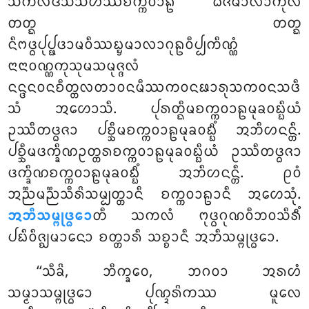
ᩈᨠᩃᨴᩈᩈᩉᩔᨧᨠ᩠ᨠᩅᩣᩊᩴ ᨵᨩᨾᩣᩃᩣᨠᩩᩃᩴ
ᨲᨲ᩠ᨳ ᨲᨲ᩠ᨳ
ᨶᩥᨻᨴ᩠ᨵᨸᩩᨸ᩠ᨹᨴᩣᨾᩅᩥᩔᨭ᩠ᨮᨾᩣᩃᩣᨣᩩᩊᩅᩥᨸ᩠ᨸᨠᩥᨱ᩠ᨱᩴ
ᨶᩣᨶᩣᩅᨱ᩠ᨱᨠᩩᩈᩩᨾᩈᨾᩩᨩ᩠ᨩᩃᩴ
ᨶᨶ᩠ᨴᨶᩅᨶᨧᩥᨲ᩠ᨲᩃᨲᩣᩅᨶᨾᩥᩔᨠᩅᨶᨹᩣᩁᩩᩈᨠᩅᨶᩈᨴᩥ
ᩈᩴ ᩋᩉᩮᩣᩈᩥ. ᨸᩩᩁᨲ᩠ᨳᩥᨾᨧᨠ᩠ᨠᩅᩣᩊᨾᩩᨡᩅᨭ᩠ᨭᩥᨿᩴ
ᩏᩔᩥᨲᨴ᩠ᨵᨩᩣ ᨸᨧ᩠ᨨᩥᨾᨧᨠ᩠ᨠᩅᩣᩊᨾᩩᨡᩅᨭ᩠ᨭᩥᩴ ᩋᨽᩥᩉᨶᨶ᩠ᨲᩥ.
ᨸᨧ᩠ᨨᩥᨾᨴᨠ᩠ᨡᩥᨱᩏᨲ᩠ᨲᩁᨧᨠ᩠ᨠᩅᩣᩊᨾᩩᨡᩅᨭ᩠ᨭᩥᨿᩴ ᩏᩔᩥᨲᨴ᩠ᨵᨩᩣ
ᨴᨠ᩠ᨡᩥᨱᨧᨠ᩠ᨠᩅᩣᩊᨾᩩᨡᩅᨭ᩠ᨭᩥᩴ ᩋᨽᩥᩉᨶᨶ᩠ᨲᩥ. ᩑᩅᩴ
ᩋᨬ᩠ᨬᨾᨬ᩠ᨬᩈᩥᩁᩦᩈᨾ᩠ᨸᨲ᩠ᨲᩣᨶᩥ ᨧᨠ᩠ᨠᩅᩣᩊᩣᨶᩥ ᩋᩉᩮᩈᩩᩴ.
ᩋᨽᩥᩈᨾ᩠ᨻᩩᨴ᩠ᨵᩮᩣ
ᨲᩥ ᩈᨠᩃᩴ ᨻᩩᨴ᩠ᨵᨣᩩᨱᩅᩥᨽᩅᩈᩥᩁᩥᩴ
ᨸᨭᩥᩅᩥᨩ᩠ᨫᨾᩣᨶᩮᩣ ᨧᨲ᩠ᨲᩣᩁᩥ ᩈᨧ᩠ᨧᩣᨶᩥ ᩋᨽᩥᩈᨾ᩠ᨻᩩᨴ᩠ᨵᩮᩣ.
‘‘ᩈᩥᨡᩦ, ᨽᩥᨠ᩠ᨡᩅᩮ, ᨽᨣᩅᩣ ᩋᩁᩉᩴ
ᩈᨾ᩠ᨾᩣᩈᨾ᩠ᨻᩩᨴ᩠ᨵᩮᩣ ᨸᩩᨱ᩠ᨯᩁᩦᨠᩔ ᨾᩪᩃᩮ