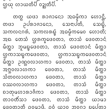
ᩌᨿᩩ ᩉᩣᨿᨲᩥᨸᩥ ᩅᨯ᩠ᨰᨲᩥᨸᩥ.
ᨲᨲ᩠ᨳ ᨿᨴᩣ ᩁᩣᨩᩣᨶᩮᩣ ᩋᨵᨾ᩠ᨾᩥᨠᩣ ᩉᩮᩣᨶ᩠ᨲᩥ,
ᨲᨴᩣ ᩏᨸᩁᩣᨩᩣᨶᩮᩣ, ᩈᩮᨶᩣᨸᨲᩥ, ᩈᩮᨭ᩠ᨮᩥ,
ᩈᨠᩃᨶᨣᩁᩴ, ᩈᨠᩃᩁᨭ᩠ᨮᩴ ᩋᨵᨾ᩠ᨾᩥᨠᨾᩮᩅ ᩉᩮᩣᨲᩥ;
ᩋᨳ ᨲᩮᩈᩴ ᩌᩁᨠ᩠ᨡᨴᩮᩅᨲᩣ, ᨲᩣᩈᩴ ᨴᩮᩅᨲᩣᨶᩴ
ᨾᩥᨲ᩠ᨲᩣ ᨽᩪᨾᨭ᩠ᨮᨴᩮᩅᨲᩣ, ᨲᩣᩈᩴ ᨴᩮᩅᨲᩣᨶᩴ ᨾᩥᨲ᩠ᨲᩣ
ᩌᨠᩣᩈᨭ᩠ᨮᨠᨴᩮᩅᨲᩣ, ᩌᨠᩣᩈᨭ᩠ᨮᨠᨴᩮᩅᨲᩣᨶᩴ
ᨾᩥᨲ᩠ᨲᩣ ᩏᨱ᩠ᩉᩅᩃᩣᩉᨠᩣ ᨴᩮᩅᨲᩣ, ᨲᩣᩈᩴ ᨾᩥᨲ᩠ᨲᩣ
ᩋᨻ᩠ᨽᩅᩃᩣᩉᨠᩣ ᨴᩮᩅᨲᩣ, ᨲᩣᩈᩴ ᨾᩥᨲ᩠ᨲᩣ
ᩈᩦᨲᩅᩃᩣᩉᨠᩣ ᨴᩮᩅᨲᩣ, ᨲᩣᩈᩴ ᨾᩥᨲ᩠ᨲᩣ
ᩅᩔᩅᩃᩣᩉᨠᩣ ᨴᩮᩅᨲᩣ, ᨲᩣᩈᩴ ᨾᩥᨲ᩠ᨲᩣ
ᨧᩣᨲᩩᨾᩉᩣᩁᩣᨩᩥᨠᩣ
ᨴᩮᩅᨲᩣ, ᨲᩣᩈᩴ ᨾᩥᨲ᩠ᨲᩣ
ᨲᩣᩅᨲᩥᩴᩈᩣ ᨴᩮᩅᨲᩣ, ᨲᩣᩈᩴ ᨾᩥᨲ᩠ᨲᩣ ᨿᩣᨾᩣ
ᨴᩮᩅᨲᩣᨲᩥ ᩑᩅᨾᩣᨴᩥ. ᩑᩅᩴ ᨿᩣᩅ ᨽᩅᨣ᩠ᨣᩣ ᨮᨸᩮᨲ᩠ᩅᩣ