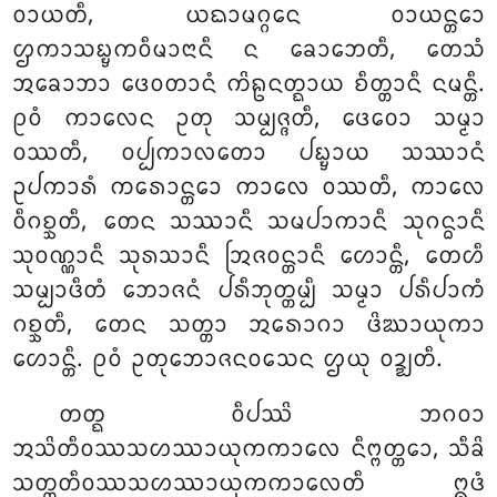
ᩅᩣᨿᨲᩥ, ᨿᨳᩣᨾᨣ᩠ᨣᩮᨶ ᩅᩣᨿᨶ᩠ᨲᩮᩣ
ᩌᨠᩣᩈᨭ᩠ᨮᨠᩅᩥᨾᩣᨶᩣᨶᩥ ᨶ ᨡᩮᩣᨽᩮᨲᩥ, ᨲᩮᩈᩴ
ᩋᨡᩮᩣᨽᩣ ᨴᩮᩅᨲᩣᨶᩴ ᨠᩦᩊᨶᨲ᩠ᨳᩣᨿ ᨧᩥᨲ᩠ᨲᩣᨶᩥ ᨶᨾᨶ᩠ᨲᩥ.
ᩑᩅᩴ ᨠᩣᩃᩮᨶ ᩏᨲᩩ ᩈᨾ᩠ᨸᨩ᩠ᨩᨲᩥ, ᨴᩮᩅᩮᩣ ᩈᨾ᩠ᨾᩣ
ᩅᩔᨲᩥ, ᩅᨸ᩠ᨸᨠᩣᩃᨲᩮᩣ ᨸᨭ᩠ᨮᩣᨿ ᩈᩔᩣᨶᩴ
ᩏᨸᨠᩣᩁᩴ ᨠᩁᩮᩣᨶ᩠ᨲᩮᩣ ᨠᩣᩃᩮ ᩅᩔᨲᩥ, ᨠᩣᩃᩮ
ᩅᩥᨣᨧ᩠ᨨᨲᩥ, ᨲᩮᨶ ᩈᩔᩣᨶᩥ ᩈᨾᨸᩣᨠᩣᨶᩥ ᩈᩩᨣᨶ᩠ᨵᩣᨶᩥ
ᩈᩩᩅᨱ᩠ᨱᩣᨶᩥ ᩈᩩᩁᩈᩣᨶᩥ ᩒᨩᩅᨶ᩠ᨲᩣᨶᩥ ᩉᩮᩣᨶ᩠ᨲᩥ, ᨲᩮᩉᩥ
ᩈᨾ᩠ᨸᩣᨴᩥᨲᩴ ᨽᩮᩣᨩᨶᩴ ᨸᩁᩥᨽᩩᨲ᩠ᨲᨾ᩠ᨸᩥ ᩈᨾ᩠ᨾᩣ ᨸᩁᩥᨸᩣᨠᩴ
ᨣᨧ᩠ᨨᨲᩥ
, ᨲᩮᨶ ᩈᨲ᩠ᨲᩣ ᩋᩁᩮᩣᨣᩣ ᨴᩦᨥᩣᨿᩩᨠᩣ
ᩉᩮᩣᨶ᩠ᨲᩥ. ᩑᩅᩴ ᩏᨲᩩᨽᩮᩣᨩᨶᩅᩈᩮᨶ ᩌᨿᩩ ᩅᨯ᩠ᨰᨲᩥ.
ᨲᨲ᩠ᨳ ᩅᩥᨸᩔᩦ ᨽᨣᩅᩣ
ᩋᩈᩦᨲᩥᩅᩔᩈᩉᩔᩣᨿᩩᨠᨠᩣᩃᩮ ᨶᩥᨻ᩠ᨻᨲ᩠ᨲᩮᩣ, ᩈᩥᨡᩦ
ᩈᨲ᩠ᨲᨲᩥᩅᩔᩈᩉᩔᩣᨿᩩᨠᨠᩣᩃᩮᨲᩥ ᩍᨴᩴ