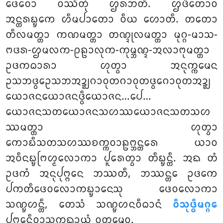
ᨴᩮᩅᩮᩣ ᩅᩔᩥᨲᩩᩴ ᩌᩁᨽᨲᩥ. ᩌᨴᩥᨲᩮᩣᩅ
ᩋᨶ᩠ᨲᩁᨭ᩠ᨮᨠᩮ ᩉᩥᨾᨸᩣᨲᩮᩣ ᩅᩥᨿ ᩉᩮᩣᨲᩥ. ᨲᨲᩮᩣ
ᨲᩥᩃᨾᨲ᩠ᨲᩣ ᨠᨱᨾᨲ᩠ᨲᩣ ᨲᨱ᩠ᨯᩩᩃᨾᨲ᩠ᨲᩣ ᨾᩩᨣ᩠ᨣ-ᨾᩣᩈ-
ᨻᨴᩁ-ᩌᨾᩃᨠ-ᩑᩊᩣᩃᩩᨠ-ᨠᩩᨾ᩠ᨽᨱ᩠ᨯ-ᩋᩃᩣᨻᩩᨾᨲ᩠ᨲᩣ
ᩏᨴᨠᨵᩣᩁᩣ ᩉᩩᨲ᩠ᩅᩣ ᩋᨶᩩᨠ᩠ᨠᨾᩮᨶ
ᩏᩈᨽᨴ᩠ᩅᩮᩏᩈᨽᩋᨯ᩠ᨰᨣᩣᩅᩩᨲᨣᩣᩅᩩᨲᨴ᩠ᩅᩮᨣᩣᩅᩩᨲᩋᨯ᩠ᨰ
ᨿᩮᩣᨩᨶᨿᩮᩣᨩᨶᨴ᩠ᩅᩥᨿᩮᩣᨩᨶ…ᨸᩮ…
ᨿᩮᩣᨩᨶᩈᨲᨿᩮᩣᨩᨶᩈᩉᩔᨿᩮᩣᨩᨶᩈᨲᩈᩉ
ᩔᨾᨲ᩠ᨲᩣ
ᩉᩩᨲ᩠ᩅᩣ
ᨠᩮᩣᨭᩥᩈᨲᩈᩉᩔᨧᨠ᩠ᨠᩅᩣᩊᨻ᩠ᨽᨶ᩠ᨲᩁᩮ ᨿᩣᩅ
ᩋᩅᩥᨶᨭ᩠ᨮᨻᩕᩉ᩠ᨾᩃᩮᩣᨠᩣ ᨸᩪᩁᩮᨲ᩠ᩅᩣ ᨲᩥᨭ᩠ᨮᨶ᩠ᨲᩥ. ᩋᨳ ᨲᩴ
ᩏᨴᨠᩴ ᩋᨶᩩᨸᩩᨻ᩠ᨻᩮᨶ ᨽᩔᨲᩥ, ᨽᩔᨶ᩠ᨲᩮ ᩏᨴᨠᩮ
ᨸᨠᨲᩥᨴᩮᩅᩃᩮᩣᨠᨭ᩠ᨮᩣᨶᩮᩈᩩ ᨴᩮᩅᩃᩮᩣᨠᩣ
ᩈᨱ᩠ᨮᩉᨶ᩠ᨲᩥ, ᨲᩮᩈᩴ ᩈᨱ᩠ᨮᩉᨶᩅᩥᨵᩣᨶᩴ
ᩅᩥᩈᩩᨴ᩠ᨵᩥᨾᨣ᩠ᨣᩮ
ᨸᩩᨻ᩠ᨻᩮᨶᩥᩅᩣᩈᨠᨳᩣᨿᩴ ᩅᩩᨲ᩠ᨲᨾᩮᩅ.