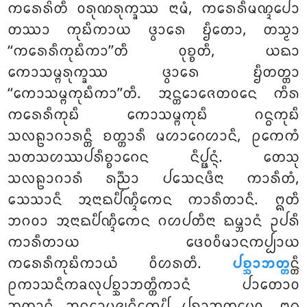
ᨠᩁᩮᩁᩦᨲᩥ ᩅᩁᩩᨱᩁᩩᨠ᩠ᨡᩔ ᨶᩣᨾᩴ, ᨠᩁᩮᩁᩥᨾᨱ᩠ᨯᨸᩮᩣ
ᨲᩔᩣ ᨠᩩᨭᩥᨠᩣᨿ ᨴ᩠ᩅᩣᩁᩮ ᨮᩥᨲᩮᩣ, ᨲᩈ᩠ᨾᩣ
‘‘ᨠᩁᩮᩁᩥᨠᩩᨭᩥᨠᩣ’’ᨲᩥ ᩅᩩᨧ᩠ᨧᨲᩥ, ᨿᨳᩣ
ᨠᩮᩣᩈᨾ᩠ᨻᩁᩩᨠ᩠ᨡᩔ ᨴ᩠ᩅᩣᩁᩮ ᨮᩥᨲᨲ᩠ᨲᩣ
‘‘ᨠᩮᩣᩈᨾ᩠ᨻᨠᩩᨭᩥᨠᩣ’’ᨲᩥ. ᩋᨶ᩠ᨲᩮᩣᨩᩮᨲᩅᨶᩮ ᨠᩥᩁ
ᨠᩁᩮᩁᩥᨠᩩᨭᩥ ᨠᩮᩣᩈᨾ᩠ᨻᨠᩩᨭᩥ ᨣᨶ᩠ᨵᨠᩩᨭᩥ
ᩈᩃᩊᩣᨣᩣᩁᨶ᩠ᨲᩥ ᨧᨲ᩠ᨲᩣᩁᩥ ᨾᩉᩣᨣᩮᩉᩣᨶᩥ, ᩑᨠᩮᨠᩴ
ᩈᨲᩈᩉᩔᨸᩁᩥᨧ᩠ᨧᩣᨣᩮᨶ ᨶᩥᨸ᩠ᨹᨶ᩠ᨶᩴ. ᨲᩮᩈᩩ
ᩈᩃᩊᩣᨣᩣᩁᩴ ᩁᨬ᩠ᨬᩣ ᨸᩈᩮᨶᨴᩥᨶᩣ ᨠᩣᩁᩥᨲᩴ,
ᩈᩮᩈᩣᨶᩥ ᩋᨶᩣᨳᨸᩥᨱ᩠ᨯᩥᨠᩮᨶ ᨠᩣᩁᩥᨲᩣᨶᩥ. ᩍᨲᩥ
ᨽᨣᩅᩣ ᩋᨶᩣᨳᨸᩥᨱ᩠ᨯᩥᨠᩮᨶ ᨣᩉᨸᨲᩥᨶᩣ ᨳᨾ᩠ᨽᩣᨶᩴ ᩏᨸᩁᩥ
ᨠᩣᩁᩥᨲᩣᨿ ᨴᩮᩅᩅᩥᨾᩣᨶᨠᨸ᩠ᨸᩣᨿ
ᨠᩁᩮᩁᩥᨠᩩᨭᩥᨠᩣᨿᩴ ᩅᩥᩉᩁᨲᩥ
.
ᨸᨧ᩠ᨨᩣᨽᨲ᩠ᨲ
ᨶ᩠ᨲᩥ
ᩑᨠᩣᩈᨶᩥᨠᨡᩃᩩᨸᨧ᩠ᨨᩣᨽᨲ᩠ᨲᩥᨠᩣᨶᩴ ᨸᩣᨲᩮᩣᩅ
ᨽᩩᨲ᩠ᨲᩣᨶᩴ ᩋᨶ᩠ᨲᩮᩣᨾᨩ᩠ᨫᨶ᩠ᩉᩥᨠᩮᨸᩥ ᨸᨧ᩠ᨨᩣᨽᨲ᩠ᨲᨾᩮᩅ. ᩍᨵ