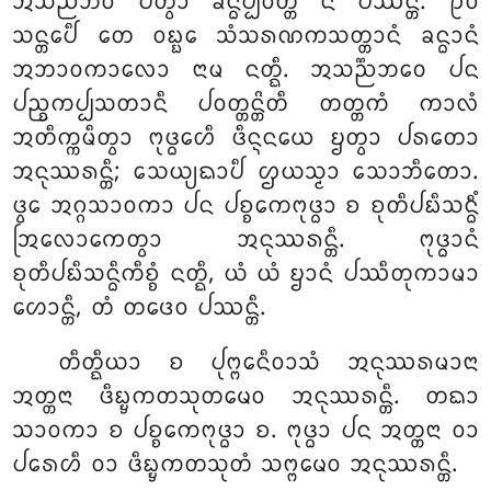
ᩋᩈᨬ᩠ᨬᨽᩅᩴ ᨸᨲ᩠ᩅᩣ ᨡᨶ᩠ᨵᨸ᩠ᨸᩅᨲ᩠ᨲᩥᩴ ᨶ ᨸᩔᨶ᩠ᨲᩥ. ᩑᩅᩴ
ᩈᨶ᩠ᨲᩮᨸᩥ ᨲᩮ ᩅᨭ᩠ᨭᩮ ᩈᩴᩈᩁᨱᨠᩈᨲ᩠ᨲᩣᨶᩴ ᨡᨶ᩠ᨵᩣᨶᩴ
ᩋᨽᩣᩅᨠᩣᩃᩮᩣ ᨶᩣᨾ ᨶᨲ᩠ᨳᩥ. ᩋᩈᨬ᩠ᨬᨽᩅᩮ ᨸᨶ
ᨸᨬ᩠ᨧᨠᨸ᩠ᨸᩈᨲᩣᨶᩥ ᨸᩅᨲ᩠ᨲᨶ᩠ᨲᩦᨲᩥ ᨲᨲ᩠ᨲᨠᩴ ᨠᩣᩃᩴ
ᩋᨲᩥᨠ᩠ᨠᨾᩥᨲ᩠ᩅᩣ ᨻᩩᨴ᩠ᨵᩮᩉᩥ ᨴᩥᨶ᩠ᨶᨶᨿᩮ ᨮᨲ᩠ᩅᩣ ᨸᩁᨲᩮᩣ
ᩋᨶᩩᩔᩁᨶ᩠ᨲᩥ; ᩈᩮᨿ᩠ᨿᨳᩣᨸᩥ ᩌᨿᩈ᩠ᨾᩣ ᩈᩮᩣᨽᩥᨲᩮᩣ.
ᨴ᩠ᩅᩮ ᩋᨣ᩠ᨣᩈᩣᩅᨠᩣ ᨸᨶ ᨸᨧ᩠ᨧᩮᨠᨻᩩᨴ᩠ᨵᩣ ᨧ
ᨧᩩᨲᩥᨸᨭᩥᩈᨶ᩠ᨵᩥᩴ
ᩒᩃᩮᩣᨠᩮᨲ᩠ᩅᩣ ᩋᨶᩩᩔᩁᨶ᩠ᨲᩥ. ᨻᩩᨴ᩠ᨵᩣᨶᩴ
ᨧᩩᨲᩥᨸᨭᩥᩈᨶ᩠ᨵᩥᨠᩥᨧ᩠ᨧᩴ ᨶᨲ᩠ᨳᩥ, ᨿᩴ ᨿᩴ ᨮᩣᨶᩴ ᨸᩔᩥᨲᩩᨠᩣᨾᩣ
ᩉᩮᩣᨶ᩠ᨲᩥ, ᨲᩴ ᨲᨴᩮᩅ ᨸᩔᨶ᩠ᨲᩥ.
ᨲᩥᨲ᩠ᨳᩥᨿᩣ
ᨧ ᨸᩩᨻ᩠ᨻᩮᨶᩥᩅᩣᩈᩴ ᩋᨶᩩᩔᩁᨾᩣᨶᩣ
ᩋᨲ᩠ᨲᨶᩣ ᨴᩥᨭ᩠ᨮᨠᨲᩈᩩᨲᨾᩮᩅ ᩋᨶᩩᩔᩁᨶ᩠ᨲᩥ. ᨲᨳᩣ
ᩈᩣᩅᨠᩣ ᨧ ᨸᨧ᩠ᨧᩮᨠᨻᩩᨴ᩠ᨵᩣ
ᨧ. ᨻᩩᨴ᩠ᨵᩣ ᨸᨶ ᩋᨲ᩠ᨲᨶᩣ ᩅᩣ
ᨸᩁᩮᩉᩥ ᩅᩣ ᨴᩥᨭ᩠ᨮᨠᨲᩈᩩᨲᩴ ᩈᨻ᩠ᨻᨾᩮᩅ ᩋᨶᩩᩔᩁᨶ᩠ᨲᩥ.