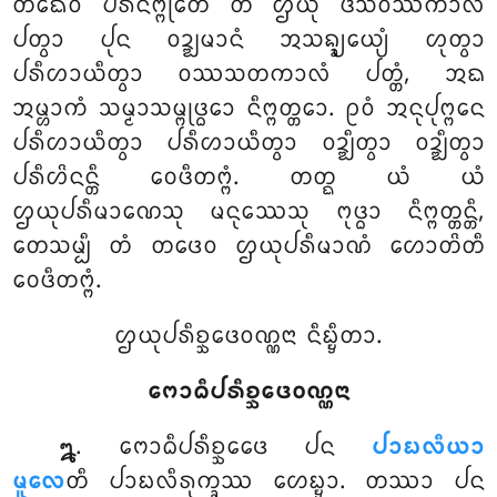
ᨲᨳᩮᩅ ᨸᩁᩥᨶᩥᨻ᩠ᨻᩩᨲᩮ ᨲᩴ ᩌᨿᩩ ᨴᩈᩅᩔᨠᩣᩃᩴ
ᨸᨲ᩠ᩅᩣ ᨸᩩᨶ ᩅᨯ᩠ᨰᨾᩣᨶᩴ ᩋᩈᨦ᩠ᨡ᩠ᨿᩮᨿ᩠ᨿᩴ ᩉᩩᨲ᩠ᩅᩣ
ᨸᩁᩥᩉᩣᨿᩥᨲ᩠ᩅᩣ ᩅᩔᩈᨲᨠᩣᩃᩴ ᨸᨲ᩠ᨲᩴ, ᩋᨳ
ᩋᨾ᩠ᩉᩣᨠᩴ ᩈᨾ᩠ᨾᩣᩈᨾ᩠ᨻᩩᨴ᩠ᨵᩮᩣ ᨶᩥᨻ᩠ᨻᨲ᩠ᨲᩮᩣ. ᩑᩅᩴ ᩋᨶᩩᨸᩩᨻ᩠ᨻᩮᨶ
ᨸᩁᩥᩉᩣᨿᩥᨲ᩠ᩅᩣ ᨸᩁᩥᩉᩣᨿᩥᨲ᩠ᩅᩣ ᩅᨯ᩠ᨰᩥᨲ᩠ᩅᩣ ᩅᨯ᩠ᨰᩥᨲ᩠ᩅᩣ
ᨸᩁᩥᩉᩦᨶᨶ᩠ᨲᩥ ᩅᩮᨴᩥᨲᨻ᩠ᨻᩴ. ᨲᨲ᩠ᨳ ᨿᩴ ᨿᩴ
ᩌᨿᩩᨸᩁᩥᨾᩣᨱᩮᩈᩩ
ᨾᨶᩩᩔᩮᩈᩩ ᨻᩩᨴ᩠ᨵᩣ ᨶᩥᨻ᩠ᨻᨲ᩠ᨲᨶ᩠ᨲᩥ,
ᨲᩮᩈᨾ᩠ᨸᩥ ᨲᩴ ᨲᨴᩮᩅ ᩌᨿᩩᨸᩁᩥᨾᩣᨱᩴ ᩉᩮᩣᨲᩦᨲᩥ
ᩅᩮᨴᩥᨲᨻ᩠ᨻᩴ.
ᩌᨿᩩᨸᩁᩥᨧ᩠ᨨᩮᨴᩅᨱ᩠ᨱᨶᩣ ᨶᩥᨭ᩠ᨮᩥᨲᩣ.
ᨻᩮᩣᨵᩥᨸᩁᩥᨧ᩠ᨨᩮᨴᩅᨱ᩠ᨱᨶᩣ
. ᨻᩮᩣᨵᩥᨸᩁᩥᨧ᩠ᨨᩮᨴᩮ
ᨸᨶ
ᨸᩣᨭᩃᩥᨿᩣ
᪘
ᨾᩪᩃᩮ
ᨲᩥ ᨸᩣᨭᩃᩥᩁᩩᨠ᩠ᨡᩔ ᩉᩮᨭ᩠ᨮᩣ. ᨲᩔᩣ ᨸᨶ