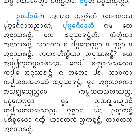
ᩈᨴ᩠ᨵᩥᩴ ᨿᩮᩣᨩᩮᨲ᩠ᩅᩣ ᨸᩅᨲ᩠ᨲᩥᨲᩣ.
ᨵᨾ᩠ᨾᩦ
ᨲᩥ ᨵᨾ᩠ᨾᩈᩴᨿᩩᨲ᩠ᨲᩣ.
ᩏᨴᨸᩣᨴᩦ
ᨲᩥ ᩋᩉᩮᩣ ᩋᨧ᩠ᨨᩁᩥᨿᩴ ᨴᩈᨻᩃᩔ
ᨸᩩᨻ᩠ᨻᩮᨶᩥᩅᩣᩈᨬᩣᨱᩴ
,
ᨸᩩᨻ᩠ᨻᩮᨶᩥᩅᩣᩈᩴ
ᨶᩣᨾ ᨠᩮ
ᩋᨶᩩᩔᩁᨶ᩠ᨲᩥ, ᨠᩮ ᨶᩣᨶᩩᩔᩁᨶ᩠ᨲᩦᨲᩥ. ᨲᩥᨲ᩠ᨳᩥᨿᩣ
ᩋᨶᩩᩔᩁᨶ᩠ᨲᩥ, ᩈᩣᩅᨠᩣ ᨧ ᨸᨧ᩠ᨧᩮᨠᨻᩩᨴ᩠ᨵᩣ ᨧ ᨻᩩᨴ᩠ᨵᩣ ᨧ
ᩋᨶᩩᩔᩁᨶ᩠ᨲᩥ. ᨠᨲᩁᨲᩥᨲ᩠ᨳᩥᨿᩣ ᩋᨶᩩᩔᩁᨶ᩠ᨲᩥ? ᨿᩮ
ᩋᨣ᩠ᨣᨸ᩠ᨸᨲ᩠ᨲᨠᨾ᩠ᨾᩅᩣᨴᩥᨶᩮᩣ, ᨲᩮᨸᩥ ᨧᨲ᩠ᨲᩣᩃᩦᩈᩴᨿᩮᩅ
ᨠᨸ᩠ᨸᩮ ᩋᨶᩩᩔᩁᨶ᩠ᨲᩥ, ᨶ ᨲᨲᩮᩣ ᨸᩁᩴ. ᩈᩣᩅᨠᩣ
ᨠᨸ᩠ᨸᩈᨲᩈᩉᩔᩴ ᩋᨶᩩᩔᩁᨶ᩠ᨲᩥ. ᨴ᩠ᩅᩮ ᩋᨣ᩠ᨣᩈᩣᩅᨠᩣ
ᩋᩈᨦ᩠ᨡ᩠ᨿᩮᨿ᩠ᨿᨬ᩠ᨧᩮᩅ ᨠᨸ᩠ᨸᩈᨲᩈᩉᩔᨬ᩠ᨧ.
ᨸᨧ᩠ᨧᩮᨠᨻᩩᨴ᩠ᨵᩣ ᨴ᩠ᩅᩮ ᩋᩈᨦ᩠ᨡ᩠ᨿᩮᨿ᩠ᨿᩣᨶᩥ
ᨠᨸ᩠ᨸᩈᨲᩈᩉᩔᨬ᩠ᨧ. ᨻᩩᨴ᩠ᨵᩣᨶᩴ ᨸᨶ ᩑᨲ᩠ᨲᨠᨶ᩠ᨲᩥ
ᨸᩁᩥᨧ᩠ᨨᩮᨴᩮᩣ ᨶᨲ᩠ᨳᩥ, ᨿᩣᩅᨲᨠᩴ ᩌᨠᨦ᩠ᨡᨶ᩠ᨲᩥ, ᨲᩣᩅᨲᨠᩴ
ᩋᨶᩩᩔᩁᨶ᩠ᨲᩥ.