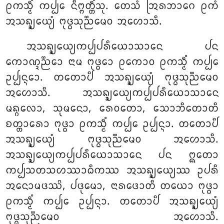
ᩑᨠᩈ᩠ᨾᩥᩴ ᨠᨸ᩠ᨸᩮ ᨶᩥᨻ᩠ᨻᨲ᩠ᨲᩥᩴᩈᩩ. ᨲᩮᩈᩴ ᩒᩁᨽᩣᨣᩮ ᩑᨠᩴ
ᩋᩈᨦ᩠ᨡ᩠ᨿᩮᨿ᩠ᨿᩴ ᨻᩩᨴ᩠ᨵᩈᩩᨬ᩠ᨬᨾᩮᩅ ᩋᩉᩮᩣᩈᩥ.
ᩋᩈᨦ᩠ᨡ᩠ᨿᩮᨿ᩠ᨿᨠᨸ᩠ᨸᨸᩁᩥᨿᩮᩣᩈᩣᨶᩮ ᨸᨶ
ᨠᩮᩣᨱ᩠ᨯᨬ᩠ᨬᩮᩣ ᨶᩣᨾ ᨻᩩᨴ᩠ᨵᩮᩣ ᩑᨠᩮᩣᩅ ᩑᨠᩈ᩠ᨾᩥᩴ ᨠᨸ᩠ᨸᩮ
ᩏᨸ᩠ᨸᨶ᩠ᨶᩮᩣ. ᨲᨲᩮᩣᨸᩥ ᩋᩈᨦ᩠ᨡ᩠ᨿᩮᨿ᩠ᨿᩴ ᨻᩩᨴ᩠ᨵᩈᩩᨬ᩠ᨬᨾᩮᩅ
ᩋᩉᩮᩣᩈᩥ. ᩋᩈᨦ᩠ᨡ᩠ᨿᩮᨿ᩠ᨿᨠᨸ᩠ᨸᨸᩁᩥᨿᩮᩣᩈᩣᨶᩮ
ᨾᨦ᩠ᨣᩃᩮᩣ, ᩈᩩᨾᨶᩮᩣ, ᩁᩮᩅᨲᩮᩣ, ᩈᩮᩣᨽᩥᨲᩮᩣᨲᩥ
ᨧᨲ᩠ᨲᩣᩁᩮᩣ ᨻᩩᨴ᩠ᨵᩣ ᩑᨠᩈ᩠ᨾᩥᩴ ᨠᨸ᩠ᨸᩮ ᩏᨸ᩠ᨸᨶ᩠ᨶᩣ
. ᨲᨲᩮᩣᨸᩥ
ᩋᩈᨦ᩠ᨡ᩠ᨿᩮᨿ᩠ᨿᩴ ᨻᩩᨴ᩠ᨵᩈᩩᨬ᩠ᨬᨾᩮᩅ ᩋᩉᩮᩣᩈᩥ.
ᩋᩈᨦ᩠ᨡ᩠ᨿᩮᨿ᩠ᨿᨠᨸ᩠ᨸᨸᩁᩥᨿᩮᩣᩈᩣᨶᩮ ᨸᨶ ᩍᨲᩮᩣ
ᨠᨸ᩠ᨸᩈᨲᩈᩉᩔᩣᨵᩥᨠᩔ ᩋᩈᨦ᩠ᨡ᩠ᨿᩮᨿ᩠ᨿᩔ ᩏᨸᩁᩥ
ᩋᨶᩮᩣᨾᨴᩔᩦ, ᨸᨴᩩᨾᩮᩣ, ᨶᩣᩁᨴᩮᩣᨲᩥ ᨲᨿᩮᩣ ᨻᩩᨴ᩠ᨵᩣ
ᩑᨠᩈ᩠ᨾᩥᩴ ᨠᨸ᩠ᨸᩮ ᩏᨸ᩠ᨸᨶ᩠ᨶᩣ. ᨲᨲᩮᩣᨸᩥ ᩋᩈᨦ᩠ᨡ᩠ᨿᩮᨿ᩠ᨿᩴ
ᨻᩩᨴ᩠ᨵᩈᩩᨬ᩠ᨬᨾᩮᩅ ᩋᩉᩮᩣᩈᩥ.