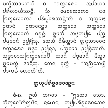
ᨴᨠ᩠ᨡᩥᩔᩣᨾᩣ’’ᨲᩥ ᨧ ‘‘ᨧᨲ᩠ᨲᩣᩁᩮᩣ ᩋᨸᩣᨿᩣ
ᨸᩁᩥᩉᩣᨿᩥᩔᨶ᩠ᨲᩥ, ᨨ ᨴᩮᩅᩃᩮᩣᨠᩣ ᨶᩅ
ᨻᩕᩉ᩠ᨾᩃᩮᩣᨠᩣ ᨸᩁᩥᨸᩪᩁᩮᩔᨶ᩠ᨲᩦ’’ᨲᩥ ᨧ ᩋᨲ᩠ᨲᨾᨶᩣ
ᩏᨴᩣᨶᩴ ᩏᨴᩣᨶᩮᨶ᩠ᨲᩣ ᩋᨲ᩠ᨲᨶᩮᩣ ᩋᨲ᩠ᨲᨶᩮᩣ
ᨻᩕᩉ᩠ᨾᩃᩮᩣᨠᩴ ᨣᨧ᩠ᨨᨶ᩠ᨲᩥ. ᩍᨾᩈ᩠ᨾᩥᩴ ᨽᨴ᩠ᨴᨠᨸ᩠ᨸᩮ ᨸᨬ᩠ᨧ
ᨸᨴᩩᨾᩣᨶᩥ ᩏᨸ᩠ᨸᨩ᩠ᨩᩥᩴᩈᩩ. ᨲᩮᩈᩴ ᨶᩥᨾᩥᨲ᩠ᨲᩣᨶᩴ ᩌᨶᩩᨽᩣᩅᩮᨶ
ᨧᨲ᩠ᨲᩣᩁᩮᩣ ᨻᩩᨴ᩠ᨵᩣ ᩏᨸ᩠ᨸᨶ᩠ᨶᩣ, ᨸᨬ᩠ᨧᨾᩮᩣ ᩏᨸ᩠ᨸᨩ᩠ᨩᩥᩔᨲᩥ.
ᩈᩩᨴ᩠ᨵᩣᩅᩣᩈᨻᩕᩉ᩠ᨾᩣᨶᩮᩣᨸᩥ
ᨲᩣᨶᩥ ᨸᨴᩩᨾᩣᨶᩥ ᨴᩥᩈ᩠ᩅᩣ
ᩍᨾᨾᨲ᩠ᨳᩴ ᨩᩣᨶᩥᩴᩈᩩ. ᨲᩮᨶ ᩅᩩᨲ᩠ᨲᩴ – ‘‘ᩋᨬ᩠ᨬᩮᩈᨾ᩠ᨸᩥ
ᨸᩣᨠᨭᩴ ᩉᩮᩣᨲᩦ’’ᨲᩥ.
ᩌᨿᩩᨸᩁᩥᨧ᩠ᨨᩮᨴᩅᨱ᩠ᨱᨶᩣ
. ᩍᨲᩥ
ᨽᨣᩅᩣ – ‘‘ᩍᨲᩮᩣ ᩈᩮᩣ,
᪕-᪗
ᨽᩥᨠ᩠ᨡᩅᩮ’’ᨲᩥᩌᨴᩥᨶᩣ ᨶᨿᩮᨶ ᨠᨸ᩠ᨸᨸᩁᩥᨧ᩠ᨨᩮᨴᩅᩈᩮᨶ