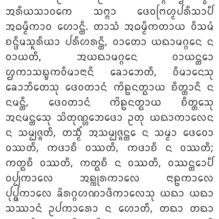
ᩋᩁᩥᨿᩈᩣᩅᨠᩮ ᩈᨻ᩠ᨻᩣ ᨴᩮᩅᨻᩕᩉ᩠ᨾᨸᩁᩥᩈᩣᨸᩥ
ᩋᨵᨾ᩠ᨾᩥᨠᩣᩅ ᩉᩮᩣᨶ᩠ᨲᩥ. ᨲᩣᩈᩴ ᩋᨵᨾ᩠ᨾᩥᨠᨲᩣᨿ ᩅᩥᩈᨾᩴ
ᨧᨶ᩠ᨴᩥᨾᩈᩪᩁᩥᨿᩣ ᨸᩁᩥᩉᩁᨶ᩠ᨲᩥ, ᩅᩣᨲᩮᩣ ᨿᨳᩣᨾᨣ᩠ᨣᩮᨶ ᨶ
ᩅᩣᨿᨲᩥ, ᩋᨿᨳᩣᨾᨣ᩠ᨣᩮᨶ ᩅᩣᨿᨶ᩠ᨲᩮᩣ
ᩌᨠᩣᩈᨭ᩠ᨮᨠᩅᩥᨾᩣᨶᩣᨶᩥ ᨡᩮᩣᨽᩮᨲᩥ, ᩅᩥᨾᩣᨶᩮᩈᩩ
ᨡᩮᩣᨽᩥᨲᩮᩈᩩ ᨴᩮᩅᨲᩣᨶᩴ ᨠᩦᩊᨶᨲ᩠ᨳᩣᨿ ᨧᩥᨲ᩠ᨲᩣᨶᩥ ᨶ
ᨶᨾᨶ᩠ᨲᩥ, ᨴᩮᩅᨲᩣᨶᩴ ᨠᩦᩊᨶᨲ᩠ᨳᩣᨿ ᨧᩥᨲ᩠ᨲᩮᩈᩩ
ᩋᨶᨾᨶ᩠ᨲᩮᩈᩩ
ᩈᩦᨲᩩᨱ᩠ᩉᨽᩮᨴᩮᩣ ᩏᨲᩩ ᨿᨳᩣᨠᩣᩃᩮᨶ
ᨶ ᩈᨾ᩠ᨸᨩ᩠ᨩᨲᩥ, ᨲᩈ᩠ᨾᩥᩴ ᩋᩈᨾ᩠ᨸᨩ᩠ᨩᨶ᩠ᨲᩮ ᨶ ᩈᨾ᩠ᨾᩣ ᨴᩮᩅᩮᩣ
ᩅᩔᨲᩥ, ᨠᨴᩣᨧᩥ ᩅᩔᨲᩥ, ᨠᨴᩣᨧᩥ ᨶ ᩅᩔᨲᩥ;
ᨠᨲ᩠ᨳᨧᩥ ᩅᩔᨲᩥ, ᨠᨲ᩠ᨳᨧᩥ ᨶ ᩅᩔᨲᩥ, ᩅᩔᨶ᩠ᨲᩮᩣᨸᩥ
ᩅᨸ᩠ᨸᨠᩣᩃᩮ ᩋᨦ᩠ᨠᩩᩁᨠᩣᩃᩮ ᨶᩣᩊᨠᩣᩃᩮ
ᨸᩩᨸ᩠ᨹᨠᩣᩃᩮ ᨡᩦᩁᨣ᩠ᨣᩉᨱᩣᨴᩥᨠᩣᩃᩮᩈᩩ ᨿᨳᩣ ᨿᨳᩣ
ᩈᩔᩣᨶᩴ ᩏᨸᨠᩣᩁᩮᩣ ᨶ ᩉᩮᩣᨲᩥ, ᨲᨳᩣ ᨲᨳᩣ