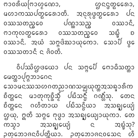
ᨻᩣᩅᩁᩥᨿᨻᩕᩣᩉ᩠ᨾᨱᩮᩣ, ᩌᨶᨶ᩠ᨴᨲ᩠ᨳᩮᩁᩮᩣ,
ᨾᩉᩣᨠᩔᨸᨲ᩠ᨳᩮᩁᩮᩣᨲᩥ. ᩋᨶᩩᩁᩩᨴ᩠ᨵᨲ᩠ᨳᩮᩁᩮᩣ ᨸᨶ
ᩅᩔᩈᨲᨬ᩠ᨧᩮᩅ ᨸᨱ᩠ᨱᩣᩈᨬ᩠ᨧ ᩅᩔᩣᨶᩥ,
ᨻᩣᨠᩩᩃᨲ᩠ᨳᩮᩁᩮᩣ ᩅᩔᩈᨲᨬ᩠ᨧᩮᩅ ᩈᨭ᩠ᨮᩥ ᨧ
ᩅᩔᩣᨶᩥ. ᩋᨿᩴ ᩈᨻ᩠ᨻᨴᩦᨥᩣᨿᩩᨠᩮᩣ. ᩈᩮᩣᨸᩥ ᨴ᩠ᩅᩮ
ᩅᩔᩈᨲᩣᨶᩥ ᨶ ᨩᩦᩅᨲᩥ.
ᩅᩥᨸᩔᩦᩌᨴᨿᩮᩣ
ᨸᨶ ᩈᨻ᩠ᨻᩮᨸᩥ ᨻᩮᩣᨵᩥᩈᨲ᩠ᨲᩣ
ᨾᩮᨲ᩠ᨲᩣᨸᩩᨻ᩠ᨻᨽᩣᨣᩮᨶ
ᩈᩮᩣᨾᨶᩔᩈᩉᨣᨲᨬᩣᨱᩈᨾ᩠ᨸᨿᩩᨲ᩠ᨲᩋᩈᨦ᩠ᨡᩣᩁᩥᨠ
ᨧᩥᨲ᩠ᨲᩮᨶ ᨾᩣᨲᩩᨠᩩᨧ᩠ᨨᩥᩈ᩠ᨾᩥᩴ ᨸᨭᩥᩈᨶ᩠ᨵᩥᩴ ᨣᨱ᩠ᩉᩥᩴᩈᩩ. ᨲᩮᨶ
ᨧᩥᨲ᩠ᨲᩮᨶ ᨣᩉᩥᨲᩣᨿ ᨸᨭᩥᩈᨶ᩠ᨵᩥᨿᩣ ᩋᩈᨦ᩠ᨡ᩠ᨿᩮᨿ᩠ᨿᩴ
ᩌᨿᩩ, ᩍᨲᩥ ᩈᨻ᩠ᨻᩮ ᨻᩩᨴ᩠ᨵᩣ ᩋᩈᨦ᩠ᨡ᩠ᨿᩮᨿ᩠ᨿᩣᨿᩩᨠᩣ. ᨲᩮ
ᨠᩈ᩠ᨾᩣ ᩋᩈᨦ᩠ᨡ᩠ᨿᩮᨿ᩠ᨿᩴ ᨶ ᩋᨭ᩠ᨮᩴᩈᩩ?
ᩏᨲᩩᨽᩮᩣᨩᨶᩅᩥᨸᨲ᩠ᨲᩥᨿᩣ. ᩏᨲᩩᨽᩮᩣᨩᨶᩅᩈᩮᨶ ᩉᩥ