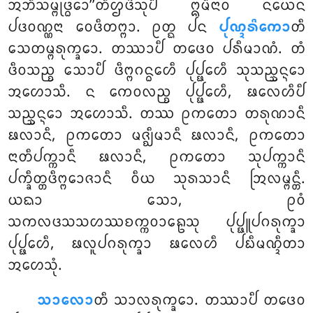
ᩋᨽᩥᩈᨾ᩠ᨻᩩᨴ᩠ᨵᩮᩣ’’ᨲᩥᩌᨴᩦᩈᩩᨸᩥ ᩍᨾᩥᨶᩣᩅ ᨶᨿᩮᨶ
ᨸᨴᩅᨱ᩠ᨱᨶᩣ ᩅᩮᨴᩥᨲᨻ᩠ᨻᩣ. ᩑᨲ᩠ᨳ ᨸᨶ
ᨸᩩᨱ᩠ᨯᩁᩦᨠᩮᩣ
ᨲᩥ
ᩈᩮᨲᨾ᩠ᨻᩁᩩᨠ᩠ᨡᩮᩣ. ᨲᩔᩣᨸᩥ ᨲᨴᩮᩅ ᨸᩁᩥᨾᩣᨱᩴ. ᨲᩴ
ᨴᩥᩅᩈᨬ᩠ᨧ ᩈᩮᩣᨸᩥ ᨴᩥᨻ᩠ᨻᨣᨶ᩠ᨵᩮᩉᩥ ᨸᩩᨸ᩠ᨹᩮᩉᩥ ᩈᩩᩈᨬ᩠ᨨᨶ᩠ᨶᩮᩣ
ᩋᩉᩮᩣᩈᩥ. ᨶ ᨠᩮᩅᩃᨬ᩠ᨧ ᨸᩩᨸ᩠ᨹᩮᩉᩥ, ᨹᩃᩮᩉᩥᨸᩥ
ᩈᨬ᩠ᨨᨶ᩠ᨶᩮᩣ ᩋᩉᩮᩣᩈᩥ. ᨲᩔ ᩑᨠᨲᩮᩣ ᨲᩁᩩᨱᩣᨶᩥ
ᨹᩃᩣᨶᩥ, ᩑᨠᨲᩮᩣ ᨾᨩ᩠ᨫᩥᨾᩣᨶᩥ ᨹᩃᩣᨶᩥ, ᩑᨠᨲᩮᩣ
ᨶᩣᨲᩥᨸᨠ᩠ᨠᩣᨶᩥ ᨹᩃᩣᨶᩥ, ᩑᨠᨲᩮᩣ ᩈᩩᨸᨠ᩠ᨠᩣᨶᩥ
ᨸᨠ᩠ᨡᩥᨲ᩠ᨲᨴᩥᨻ᩠ᨻᩮᩣᨩᩣᨶᩥ ᩅᩥᨿ ᩈᩩᩁᩈᩣᨶᩥ ᩒᩃᨾ᩠ᨻᨶ᩠ᨲᩥ.
ᨿᨳᩣ ᩈᩮᩣ, ᩑᩅᩴ
ᩈᨠᩃᨴᩈᩈᩉᩔᨧᨠ᩠ᨠᩅᩣᩊᩮᩈᩩ
ᨸᩩᨸ᩠ᨹᩪᨸᨣᩁᩩᨠ᩠ᨡᩣ
ᨸᩩᨸ᩠ᨹᩮᩉᩥ, ᨹᩃᩪᨸᨣᩁᩩᨠ᩠ᨡᩣ ᨹᩃᩮᩉᩥ ᨸᨭᩥᨾᨱ᩠ᨯᩥᨲᩣ
ᩋᩉᩮᩈᩩᩴ.
ᩈᩣᩃᩮᩣ
ᨲᩥ ᩈᩣᩃᩁᩩᨠ᩠ᨡᩮᩣ. ᨲᩔᩣᨸᩥ ᨲᨴᩮᩅ