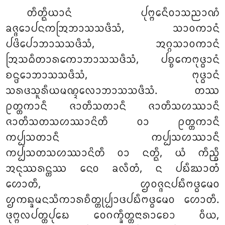
ᨲᩥᨲ᩠ᨳᩥᨿᩣᨶᩴ ᨸᩩᨻ᩠ᨻᩮᨶᩥᩅᩣᩈᨬᩣᨱᩴ
ᨡᨩ᩠ᨩᩮᩣᨸᨶᨠᩒᨽᩣᩈᩈᨴᩥᩈᩴ, ᩈᩣᩅᨠᩣᨶᩴ
ᨸᨴᩦᨸᩮᩣᨽᩣᩈᩈᨴᩥᩈᩴ, ᩋᨣ᩠ᨣᩈᩣᩅᨠᩣᨶᩴ
ᩒᩈᨵᩥᨲᩣᩁᨠᩮᩣᨽᩣᩈᩈᨴᩥᩈᩴ, ᨸᨧ᩠ᨧᩮᨠᨻᩩᨴ᩠ᨵᩣᨶᩴ
ᨧᨶ᩠ᨴᩮᩣᨽᩣᩈᩈᨴᩥᩈᩴ, ᨻᩩᨴ᩠ᨵᩣᨶᩴ
ᩈᩁᨴᩈᩪᩁᩥᨿᨾᨱ᩠ᨯᩃᩮᩣᨽᩣᩈᩈᨴᩥᩈᩴ. ᨲᩔ
ᩑᨲ᩠ᨲᨠᩣᨶᩥ ᨩᩣᨲᩥᩈᨲᩣᨶᩥ ᨩᩣᨲᩥᩈᩉᩔᩣᨶᩥ
ᨩᩣᨲᩥᩈᨲᩈᩉᩔᩣᨶᩦᨲᩥ ᩅᩣ ᩑᨲ᩠ᨲᨠᩣᨶᩥ
ᨠᨸ᩠ᨸᩈᨲᩣᨶᩥ ᨠᨸ᩠ᨸᩈᩉᩔᩣᨶᩥ
ᨠᨸ᩠ᨸᩈᨲᩈᩉᩔᩣᨶᩦᨲᩥ ᩅᩣ ᨶᨲ᩠ᨳᩥ, ᨿᩴ ᨠᩥᨬ᩠ᨧᩥ
ᩋᨶᩩᩔᩁᨶ᩠ᨲᩔ ᨶᩮᩅ ᨡᩃᩥᨲᩴ, ᨶ ᨸᨭᩥᨥᩣᨲᩴ
ᩉᩮᩣᨲᩥ, ᩌᩅᨩ᩠ᨩᨶᨸᨭᩥᨻᨴ᩠ᨵᨾᩮᩅ
ᩌᨠᨦ᩠ᨡᨾᨶᩈᩥᨠᩣᩁᨧᩥᨲ᩠ᨲᩩᨸ᩠ᨸᩣᨴᨸᨭᩥᨻᨴ᩠ᨵᨾᩮᩅ ᩉᩮᩣᨲᩥ.
ᨴᩩᨻ᩠ᨻᩃᨸᨲ᩠ᨲᨸᩩᨭᩮ ᩅᩮᨣᨠ᩠ᨡᩥᨲ᩠ᨲᨶᩣᩁᩣᨧᩮᩣ ᩅᩥᨿ,