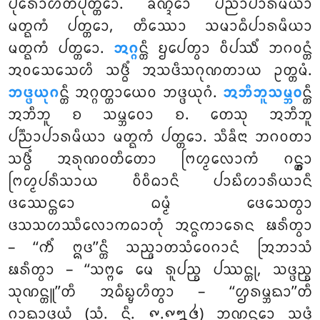
ᨸᩩᩁᩮᩣᩉᩥᨲᨸᩩᨲ᩠ᨲᩮᩣ
. ᨡᨱ᩠ᨯᩮᩣ ᨸᨬ᩠ᨬᩣᨸᩣᩁᨾᩥᨿᩣ
ᨾᨲ᩠ᨳᨠᩴ ᨸᨲ᩠ᨲᩮᩣ, ᨲᩥᩔᩮᩣ ᩈᨾᩣᨵᩥᨸᩣᩁᨾᩥᨿᩣ
ᨾᨲ᩠ᨳᨠᩴ ᨸᨲ᩠ᨲᩮᩣ.
ᩋᨣ᩠ᨣ
ᨶ᩠ᨲᩥ ᨮᨸᩮᨲ᩠ᩅᩣ ᩅᩥᨸᩔᩥᩴ ᨽᨣᩅᨶ᩠ᨲᩴ
ᩋᩅᩈᩮᩈᩮᩉᩥ ᩈᨴ᩠ᨵᩥᩴ ᩋᩈᨴᩥᩈᨣᩩᨱᨲᩣᨿ ᩏᨲ᩠ᨲᨾᩴ.
ᨽᨴ᩠ᨴᨿᩩᨣ
ᨶ᩠ᨲᩥ ᩋᨣ᩠ᨣᨲ᩠ᨲᩣᨿᩮᩅ ᨽᨴ᩠ᨴᨿᩩᨣᩴ.
ᩋᨽᩥᨽᩪᩈᨾ᩠ᨽᩅ
ᨶ᩠ᨲᩥ
ᩋᨽᩥᨽᩪ ᨧ ᩈᨾ᩠ᨽᩅᩮᩣ ᨧ. ᨲᩮᩈᩩ ᩋᨽᩥᨽᩪ
ᨸᨬ᩠ᨬᩣᨸᩣᩁᨾᩥᨿᩣ ᨾᨲ᩠ᨳᨠᩴ ᨸᨲ᩠ᨲᩮᩣ. ᩈᩥᨡᩥᨶᩣ ᨽᨣᩅᨲᩣ
ᩈᨴ᩠ᨵᩥᩴ ᩋᩁᩩᨱᩅᨲᩥᨲᩮᩣ ᨻᩕᩉ᩠ᨾᩃᩮᩣᨠᩴ ᨣᨶ᩠ᨲ᩠ᩅᩣ
ᨻᩕᩉ᩠ᨾᨸᩁᩥᩈᩣᨿ ᩅᩥᩅᩥᨵᩣᨶᩥ ᨸᩣᨭᩥᩉᩣᩁᩥᨿᩣᨶᩥ
ᨴᩔᩮᨶ᩠ᨲᩮᩣ ᨵᨾ᩠ᨾᩴ ᨴᩮᩈᩮᨲ᩠ᩅᩣ
ᨴᩈᩈᩉᩔᩥᩃᩮᩣᨠᨵᩣᨲᩩᩴ ᩋᨶ᩠ᨵᨠᩣᩁᩮᨶ ᨹᩁᩥᨲ᩠ᩅᩣ
– ‘‘ᨠᩥᩴ ᩍᨴ’’ᨶ᩠ᨲᩥ ᩈᨬ᩠ᨩᩣᨲᩈᩴᩅᩮᨣᩣᨶᩴ ᩒᨽᩣᩈᩴ
ᨹᩁᩥᨲ᩠ᩅᩣ – ‘‘ᩈᨻ᩠ᨻᩮ ᨾᩮ ᩁᩪᨸᨬ᩠ᨧ ᨸᩔᨶ᩠ᨲᩩ, ᩈᨴ᩠ᨴᨬ᩠ᨧ
ᩈᩩᨱᨶ᩠ᨲᩪ’’ᨲᩥ ᩋᨵᩥᨭ᩠ᨮᩉᩥᨲ᩠ᩅᩣ – ‘‘ᩌᩁᨾ᩠ᨽᨳᩣ’’ᨲᩥ
ᨣᩣᨳᩣᨴ᩠ᩅᨿᩴ (ᩈᩴ. ᨶᩥ. ᪑.᪑᪘᪕) ᨽᨱᨶ᩠ᨲᩮᩣ ᩈᨴ᩠ᨴᩴ