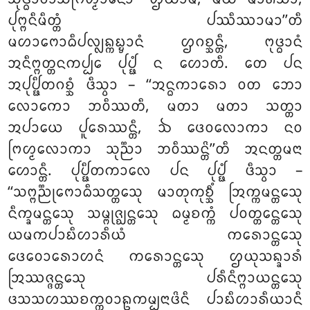
ᨸᩩᨻ᩠ᨻᨶᩥᨾᩥᨲ᩠ᨲᩴ ᨸᩔᩥᩔᩣᨾᩣ’’ᨲᩥ
ᨾᩉᩣᨻᩮᩣᨵᩥᨸᩃ᩠ᩃᨦ᩠ᨠᨭ᩠ᨮᩣᨶᩴ ᩌᨣᨧ᩠ᨨᨶ᩠ᨲᩥ, ᨻᩩᨴ᩠ᨵᩣᨶᩴ
ᩋᨶᩥᨻ᩠ᨻᨲ᩠ᨲᨶᨠᨸ᩠ᨸᩮ ᨸᩩᨸ᩠ᨹᩴ ᨶ ᩉᩮᩣᨲᩥ. ᨲᩮ ᨸᨶ
ᩋᨸᩩᨸ᩠ᨹᩥᨲᨣᨧ᩠ᨨᩴ ᨴᩥᩈ᩠ᩅᩣ – ‘‘ᩋᨶ᩠ᨵᨠᩣᩁᩮᩣ ᩅᨲ ᨽᩮᩣ
ᩃᩮᩣᨠᩮᩣ ᨽᩅᩥᩔᨲᩥ, ᨾᨲᩣ ᨾᨲᩣ ᩈᨲ᩠ᨲᩣ
ᩋᨸᩣᨿᩮ ᨸᩪᩁᩮᩔᨶ᩠ᨲᩥ, ᨨ ᨴᩮᩅᩃᩮᩣᨠᩣ ᨶᩅ
ᨻᩕᩉ᩠ᨾᩃᩮᩣᨠᩣ ᩈᩩᨬ᩠ᨬᩣ ᨽᩅᩥᩔᨶ᩠ᨲᩦ’’ᨲᩥ ᩋᨶᨲ᩠ᨲᨾᨶᩣ
ᩉᩮᩣᨶ᩠ᨲᩥ. ᨸᩩᨸ᩠ᨹᩥᨲᨠᩣᩃᩮ ᨸᨶ ᨸᩩᨸ᩠ᨹᩴ ᨴᩥᩈ᩠ᩅᩣ –
‘‘ᩈᨻ᩠ᨻᨬ᩠ᨬᩩᨻᩮᩣᨵᩥᩈᨲ᩠ᨲᩮᩈᩩ ᨾᩣᨲᩩᨠᩩᨧ᩠ᨨᩥᩴ ᩒᨠ᩠ᨠᨾᨶ᩠ᨲᩮᩈᩩ
ᨶᩥᨠ᩠ᨡᨾᨶ᩠ᨲᩮᩈᩩ ᩈᨾ᩠ᨻᩩᨩ᩠ᨫᨶ᩠ᨲᩮᩈᩩ ᨵᨾ᩠ᨾᨧᨠ᩠ᨠᩴ ᨸᩅᨲ᩠ᨲᩮᨶ᩠ᨲᩮᩈᩩ
ᨿᨾᨠᨸᩣᨭᩥᩉᩣᩁᩥᨿᩴ ᨠᩁᩮᩣᨶ᩠ᨲᩮᩈᩩ
ᨴᩮᩅᩮᩣᩁᩮᩣᩉᨶᩴ ᨠᩁᩮᩣᨶ᩠ᨲᩮᩈᩩ ᩌᨿᩩᩈᨦ᩠ᨡᩣᩁᩴ
ᩒᩔᨩ᩠ᨩᨶ᩠ᨲᩮᩈᩩ ᨸᩁᩥᨶᩥᨻ᩠ᨻᩣᨿᨶ᩠ᨲᩮᩈᩩ
ᨴᩈᩈᩉᩔᨧᨠ᩠ᨠᩅᩣᩊᨠᨾ᩠ᨸᨶᩣᨴᩦᨶᩥ ᨸᩣᨭᩥᩉᩣᩁᩥᨿᩣᨶᩥ