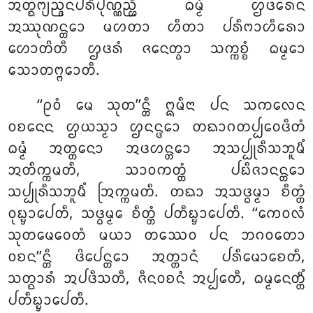
ᩋᨲ᩠ᨳᨻ᩠ᨿᨬ᩠ᨩᨶᨸᩁᩥᨸᩩᨱ᩠ᨱᨬ᩠ᩉᩥ ᨵᨾ᩠ᨾᩴ ᩌᨴᩁᩮᨶ
ᩋᩔᩩᨱᨶ᩠ᨲᩮᩣ ᨾᩉᨲᩣ ᩉᩥᨲᩣ ᨸᩁᩥᨻᩣᩉᩥᩁᩮᩣ
ᩉᩮᩣᨲᩦᨲᩥ ᩌᨴᩁᩴ ᨩᨶᩮᨲ᩠ᩅᩣ ᩈᨠ᩠ᨠᨧ᩠ᨧᩴ ᨵᨾ᩠ᨾᩮᩣ
ᩈᩮᩣᨲᨻ᩠ᨻᩮᩣᨲᩥ.
‘‘ᩑᩅᩴ ᨾᩮ ᩈᩩᨲ’’ᨶ᩠ᨲᩥ ᩍᨾᩥᨶᩣ ᨸᨶ ᩈᨠᩃᩮᨶ
ᩅᨧᨶᩮᨶ ᩌᨿᩈ᩠ᨾᩣ ᩌᨶᨶ᩠ᨴᩮᩣ ᨲᨳᩣᨣᨲᨸ᩠ᨸᩅᩮᨴᩥᨲᩴ
ᨵᨾ᩠ᨾᩴ ᩋᨲ᩠ᨲᨶᩮᩣ ᩋᨴᩉᨶ᩠ᨲᩮᩣ ᩋᩈᨸ᩠ᨸᩩᩁᩥᩈᨽᩪᨾᩥᩴ
ᩋᨲᩥᨠ᩠ᨠᨾᨲᩥ, ᩈᩣᩅᨠᨲ᩠ᨲᩴ ᨸᨭᩥᨩᩣᨶᨶ᩠ᨲᩮᩣ
ᩈᨸ᩠ᨸᩩᩁᩥᩈᨽᩪᨾᩥᩴ ᩒᨠ᩠ᨠᨾᨲᩥ. ᨲᨳᩣ ᩋᩈᨴ᩠ᨵᨾ᩠ᨾᩣ ᨧᩥᨲ᩠ᨲᩴ
ᩅᩩᨭ᩠ᨮᩣᨸᩮᨲᩥ, ᩈᨴ᩠ᨵᨾ᩠ᨾᩮ ᨧᩥᨲ᩠ᨲᩴ ᨸᨲᩥᨭ᩠ᨮᩣᨸᩮᨲᩥ. ‘‘ᨠᩮᩅᩃᩴ
ᩈᩩᨲᨾᩮᩅᩮᨲᩴ ᨾᨿᩣ
ᨲᩔᩮᩅ ᨸᨶ ᨽᨣᩅᨲᩮᩣ
ᩅᨧᨶ’’ᨶ᩠ᨲᩥ ᨴᩦᨸᩮᨶ᩠ᨲᩮᩣ ᩋᨲ᩠ᨲᩣᨶᩴ ᨸᩁᩥᨾᩮᩣᨧᩮᨲᩥ,
ᩈᨲ᩠ᨳᩣᩁᩴ ᩋᨸᨴᩥᩈᨲᩥ, ᨩᩥᨶᩅᨧᨶᩴ ᩋᨸ᩠ᨸᩮᨲᩥ, ᨵᨾ᩠ᨾᨶᩮᨲ᩠ᨲᩥᩴ
ᨸᨲᩥᨭ᩠ᨮᩣᨸᩮᨲᩥ.