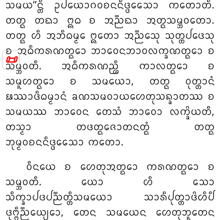
ᩈᨾᨿ’’ᨶ᩠ᨲᩥ ᩏᨸᨿᩮᩣᨣᩅᨧᨶᨶᩥᨴ᩠ᨴᩮᩈᩮᩣ ᨠᨲᩮᩣᨲᩥ.
ᨲᨲ᩠ᨳ ᨲᨳᩣ ᩍᨵ ᨧ ᩋᨬ᩠ᨬᨳᩣ ᩋᨲ᩠ᨳᩈᨾ᩠ᨽᩅᨲᩮᩣ.
ᨲᨲ᩠ᨳ ᩉᩥ ᩋᨽᩥᨵᨾ᩠ᨾᩮ ᩍᨲᩮᩣ ᩋᨬ᩠ᨬᩮᩈᩩ ᩈᩩᨲ᩠ᨲᨸᨴᩮᩈᩩ
ᨧ ᩋᨵᩥᨠᩁᨱᨲ᩠ᨳᩮᩣ ᨽᩣᩅᩮᨶᨽᩣᩅᩃᨠ᩠ᨡᨱᨲ᩠ᨳᩮᩣ ᨧ
📜
ᩈᨾ᩠ᨽᩅᨲᩥ. ᩋᨵᩥᨠᩁᨱᨬ᩠ᩉᩥ ᨠᩣᩃᨲ᩠ᨳᩮᩣ ᨧ
ᩈᨾᩪᩉᨲ᩠ᨳᩮᩣ ᨧ ᩈᨾᨿᩮᩣ, ᨲᨲ᩠ᨳ ᩅᩩᨲ᩠ᨲᩣᨶᩴ
ᨹᩔᩣᨴᩥᨵᨾ᩠ᨾᩣᨶᩴ ᨡᨱᩈᨾᩅᩣᨿᩉᩮᨲᩩᩈᨦ᩠ᨡᩣᨲᩔ ᨧ
ᩈᨾᨿᩔ ᨽᩣᩅᩮᨶ ᨲᩮᩈᩴ ᨽᩣᩅᩮᩣ ᩃᨠ᩠ᨡᩦᨿᨲᩥ,
ᨲᩈ᩠ᨾᩣ ᨲᨴᨲ᩠ᨳᨩᩮᩣᨲᨶᨲ᩠ᨳᩴ ᨲᨲ᩠ᨳ
ᨽᩩᨾ᩠ᨾᩅᨧᨶᨶᩥᨴ᩠ᨴᩮᩈᩮᩣ ᨠᨲᩮᩣ.
ᩅᩥᨶᨿᩮ ᨧ ᩉᩮᨲᩩᩋᨲ᩠ᨳᩮᩣ ᨠᩁᨱᨲ᩠ᨳᩮᩣ ᨧ
ᩈᨾ᩠ᨽᩅᨲᩥ. ᨿᩮᩣ ᩉᩥ ᩈᩮᩣ
ᩈᩥᨠ᩠ᨡᩣᨸᨴᨸᨬ᩠ᨬᨲ᩠ᨲᩥᩈᨾᨿᩮᩣ ᩈᩣᩁᩥᨸᩩᨲ᩠ᨲᩣᨴᩦᩉᩥᨸᩥ
ᨴᩩᨻ᩠ᨻᩥᨬ᩠ᨬᩮᨿ᩠ᨿᩮᩣ, ᨲᩮᨶ ᩈᨾᨿᩮᨶ ᩉᩮᨲᩩᨽᩪᨲᩮᨶ