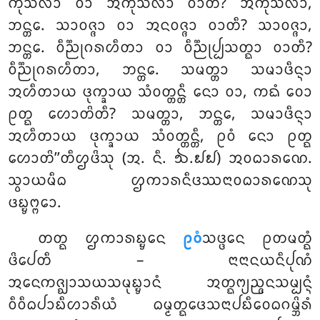
ᨠᩩᩈᩃᩣ ᩅᩣ ᩋᨠᩩᩈᩃᩣ
ᩅᩣᨲᩥ? ᩋᨠᩩᩈᩃᩣ,
ᨽᨶ᩠ᨲᩮ. ᩈᩣᩅᨩ᩠ᨩᩣ ᩅᩣ ᩋᨶᩅᨩ᩠ᨩᩣ ᩅᩣᨲᩥ? ᩈᩣᩅᨩ᩠ᨩᩣ,
ᨽᨶ᩠ᨲᩮ. ᩅᩥᨬ᩠ᨬᩩᨣᩁᩉᩥᨲᩣ ᩅᩣ ᩅᩥᨬ᩠ᨬᩩᨸ᩠ᨸᩈᨲ᩠ᨳᩣ ᩅᩣᨲᩥ?
ᩅᩥᨬ᩠ᨬᩩᨣᩁᩉᩥᨲᩣ, ᨽᨶ᩠ᨲᩮ. ᩈᨾᨲ᩠ᨲᩣ ᩈᨾᩣᨴᩥᨶ᩠ᨶᩣ
ᩋᩉᩥᨲᩣᨿ ᨴᩩᨠ᩠ᨡᩣᨿ ᩈᩴᩅᨲ᩠ᨲᨶ᩠ᨲᩥ ᨶᩮᩣ ᩅᩣ, ᨠᨳᩴ ᩅᩮᩣ
ᩑᨲ᩠ᨳ ᩉᩮᩣᨲᩦᨲᩥ? ᩈᨾᨲ᩠ᨲᩣ, ᨽᨶ᩠ᨲᩮ, ᩈᨾᩣᨴᩥᨶ᩠ᨶᩣ
ᩋᩉᩥᨲᩣᨿ ᨴᩩᨠ᩠ᨡᩣᨿ ᩈᩴᩅᨲ᩠ᨲᨶ᩠ᨲᩥ, ᩑᩅᩴ ᨶᩮᩣ ᩑᨲ᩠ᨳ
ᩉᩮᩣᨲᩦ’’ᨲᩥᩌᨴᩦᩈᩩ (ᩋ. ᨶᩥ. ᪓.᪖᪖) ᩋᩅᨵᩣᩁᨱᩮ.
ᩈ᩠ᩅᩣᨿᨾᩥᨵ ᩌᨠᩣᩁᨶᩥᨴᩔᨶᩣᩅᨵᩣᩁᨱᩮᩈᩩ
ᨴᨭ᩠ᨮᨻ᩠ᨻᩮᩣ.
ᨲᨲ᩠ᨳ
ᩌᨠᩣᩁᨭ᩠ᨮᩮᨶ
ᩑᩅᩴ
ᩈᨴ᩠ᨴᩮᨶ ᩑᨲᨾᨲ᩠ᨳᩴ
ᨴᩦᨸᩮᨲᩥ – ᨶᩣᨶᩣᨶᨿᨶᩥᨸᩩᨱᩴ
ᩋᨶᩮᨠᨩ᩠ᨫᩣᩈᨿᩈᨾᩩᨭ᩠ᨮᩣᨶᩴ ᩋᨲ᩠ᨳᨻ᩠ᨿᨬ᩠ᨩᨶᩈᨾ᩠ᨸᨶ᩠ᨶᩴ
ᩅᩥᩅᩥᨵᨸᩣᨭᩥᩉᩣᩁᩥᨿᩴ ᨵᨾ᩠ᨾᨲ᩠ᨳᨴᩮᩈᨶᩣᨸᨭᩥᩅᩮᨵᨣᨾ᩠ᨽᩦᩁᩴ