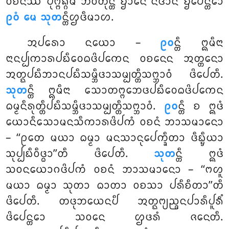
ᩅᨧᨶᩔ ᨸᩩᨻ᩠ᨻᨦ᩠ᨣᨾᩴ ᨽᩅᩥᨲᩩᨶ᩠ᨲᩥ ᨮᩣᨶᩮ ᨶᩥᨴᩣᨶᩴ ᨮᨸᩮᨶ᩠ᨲᩮᩣ
ᩑᩅᩴ ᨾᩮ ᩈᩩᨲ
ᨶ᩠ᨲᩥᩌᨴᩥᨾᩣᩉ.
ᩋᨸᩁᩮᩣ ᨶᨿᩮᩣ –
ᩑᩅ
ᨶ᩠ᨲᩥ ᩍᨾᩥᨶᩣ
ᨶᩣᨶᨸ᩠ᨸᨠᩣᩁᨸᨭᩥᩅᩮᨵᨴᩦᨸᨠᩮᨶ ᩅᨧᨶᩮᨶ ᩋᨲ᩠ᨲᨶᩮᩣ
ᩋᨲ᩠ᨳᨸᨭᩥᨽᩣᨶᨸᨭᩥᩈᨾ᩠ᨽᩥᨴᩣᩈᨾ᩠ᨸᨲ᩠ᨲᩥᩈᨻ᩠ᨽᩣᩅᩴ ᨴᩦᨸᩮᨲᩥ.
ᩈᩩᨲ
ᨶ᩠ᨲᩥ ᩍᨾᩥᨶᩣ ᩈᩮᩣᨲᨻ᩠ᨻᨽᩮᨴᨸᨭᩥᩅᩮᨵᨴᩦᨸᨠᩮᨶ
ᨵᨾ᩠ᨾᨶᩥᩁᩩᨲ᩠ᨲᩥᨸᨭᩥᩈᨾ᩠ᨽᩥᨴᩣᩈᨾ᩠ᨸᨲ᩠ᨲᩥᩈᨻ᩠ᨽᩣᩅᩴ
.
ᩑᩅ
ᨶ᩠ᨲᩥ ᨧ ᩍᨴᩴ
ᨿᩮᩣᨶᩥᩈᩮᩣᨾᨶᩈᩥᨠᩣᩁᨴᩦᨸᨠᩴ ᩅᨧᨶᩴ ᨽᩣᩈᨾᩣᨶᩮᩣ
– ‘‘ᩑᨲᩮ ᨾᨿᩣ ᨵᨾ᩠ᨾᩣ ᨾᨶᩈᩣᨶᩩᨸᩮᨠ᩠ᨡᩥᨲᩣ ᨴᩥᨭ᩠ᨮᩥᨿᩣ
ᩈᩩᨸ᩠ᨸᨭᩥᩅᩥᨴ᩠ᨵᩣ’’ᨲᩥ ᨴᩦᨸᩮᨲᩥ.
ᩈᩩᨲ
ᨶ᩠ᨲᩥ ᩍᨴᩴ
ᩈᩅᨶᨿᩮᩣᨣᨴᩦᨸᨠᩴ ᩅᨧᨶᩴ ᨽᩣᩈᨾᩣᨶᩮᩣ – ‘‘ᨻᩉᩪ
ᨾᨿᩣ ᨵᨾ᩠ᨾᩣ ᩈᩩᨲᩣ ᨵᩣᨲᩣ ᩅᨧᩈᩣ ᨸᩁᩥᨧᩥᨲᩣ’’ᨲᩥ
ᨴᩦᨸᩮᨲᩥ. ᨲᨴᩩᨽᨿᩮᨶᨸᩥ ᩋᨲ᩠ᨳᨻ᩠ᨿᨬ᩠ᨩᨶᨸᩣᩁᩥᨸᩪᩁᩥᩴ
ᨴᩦᨸᩮᨶ᩠ᨲᩮᩣ ᩈᩅᨶᩮ ᩌᨴᩁᩴ ᨩᨶᩮᨲᩥ.