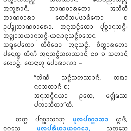
ᩋᨠ᩠ᨡᩁᩣᨶᩥ. ᨽᩣᨱᩅᩣᩁᨲᩮᩣ ᩋᩈᩦᨲᩥ
ᨽᩣᨱᩅᩣᩁᩣ ᨲᩮᩅᩦᩈᨸᨴᩣᨵᩥᨠᩮᩣ ᨧ
ᩏᨸᨯ᩠ᨰᨽᩣᨱᩅᩣᩁᩮᩣ. ᩋᨶᩩᩈᨶ᩠ᨵᩥᨲᩮᩣ ᨸᩩᨧ᩠ᨨᩣᨶᩩᩈᨶ᩠ᨵᩥ-
ᩋᨩ᩠ᨫᩣᩈᨿᩣᨶᩩᩈᨶ᩠ᨵᩥ-ᨿᨳᩣᨶᩩᩈᨶ᩠ᨵᩥᩅᩈᩮᨶ
ᩈᨦ᩠ᨡᩮᨸᨲᩮᩣ ᨲᩥᩅᩥᨵᩮᩣ ᩋᨶᩩᩈᨶ᩠ᨵᩥ. ᩅᩥᨲ᩠ᨳᩣᩁᨲᩮᩣ
ᨸᨶᩮᨲ᩠ᨳ ᨲᩦᨱᩥ ᩋᨶᩩᩈᨶ᩠ᨵᩥᩈᩉᩔᩣᨶᩥ ᨶᩅ ᨧ ᩈᨲᩣᨶᩥ
ᩉᩮᩣᨶ᩠ᨲᩥ. ᨲᩮᨶᩣᩉᩩ ᨸᩮᩣᩁᩣᨱᩣ –
‘‘ᨲᩦᨱᩥ
ᩈᨶ᩠ᨵᩥᩈᩉᩔᩣᨶᩥ, ᨲᨳᩣ
ᨶᩅᩈᨲᩣᨶᩥ ᨧ;
ᩋᨶᩩᩈᨶ᩠ᨵᩥᨶᨿᩣ ᩑᨲᩮ, ᨾᨩ᩠ᨫᩥᨾᩔ
ᨸᨠᩣᩈᩥᨲᩣ’’ᨲᩥ.
ᨲᨲ᩠ᨳ ᨸᨱ᩠ᨱᩣᩈᩣᩈᩩ
ᨾᩪᩃᨸᨱ᩠ᨱᩣᩈᩣ
ᩌᨴᩥ,
ᩅᨣ᩠ᨣᩮᩈᩩ
ᨾᩪᩃᨸᩁᩥᨿᩣᨿᩅᨣ᩠ᨣᩮᩣ,
ᩈᩩᨲ᩠ᨲᩮᩈᩩ