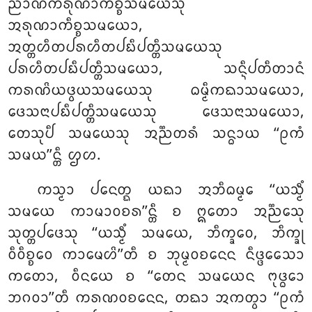
ᨬᩣᨱᨠᩁᩩᨱᩣᨠᩥᨧ᩠ᨧᩈᨾᨿᩮᩈᩩ
ᩋᩁᩩᨱᩣᨠᩥᨧ᩠ᨧᩈᨾᨿᩮᩣ,
ᩋᨲ᩠ᨲᩉᩥᨲᨸᩁᩉᩥᨲᨸᨭᩥᨸᨲ᩠ᨲᩥᩈᨾᨿᩮᩈᩩ
ᨸᩁᩉᩥᨲᨸᨭᩥᨸᨲ᩠ᨲᩥᩈᨾᨿᩮᩣ, ᩈᨶ᩠ᨶᩥᨸᨲᩥᨲᩣᨶᩴ
ᨠᩁᨱᩦᨿᨴ᩠ᩅᨿᩈᨾᨿᩮᩈᩩ ᨵᨾ᩠ᨾᩥᨠᨳᩣᩈᨾᨿᩮᩣ,
ᨴᩮᩈᨶᩣᨸᨭᩥᨸᨲ᩠ᨲᩥᩈᨾᨿᩮᩈᩩ
ᨴᩮᩈᨶᩣᩈᨾᨿᩮᩣ,
ᨲᩮᩈᩩᨸᩥ ᩈᨾᨿᩮᩈᩩ ᩋᨬ᩠ᨬᨲᩁᩴ ᩈᨶ᩠ᨵᩣᨿ ‘‘ᩑᨠᩴ
ᩈᨾᨿ’’ᨶ᩠ᨲᩥ ᩌᩉ.
ᨠᩈ᩠ᨾᩣ ᨸᨶᩮᨲ᩠ᨳ ᨿᨳᩣ ᩋᨽᩥᨵᨾ᩠ᨾᩮ ‘‘ᨿᩈ᩠ᨾᩥᩴ
ᩈᨾᨿᩮ ᨠᩣᨾᩣᩅᨧᩁ’’ᨶ᩠ᨲᩥ ᨧ ᩍᨲᩮᩣ ᩋᨬ᩠ᨬᩮᩈᩩ
ᩈᩩᨲ᩠ᨲᨸᨴᩮᩈᩩ ‘‘ᨿᩈ᩠ᨾᩥᩴ ᩈᨾᨿᩮ, ᨽᩥᨠ᩠ᨡᩅᩮ, ᨽᩥᨠ᩠ᨡᩩ
ᩅᩥᩅᩥᨧ᩠ᨧᩮᩅ ᨠᩣᨾᩮᩉᩦ’’ᨲᩥ ᨧ ᨽᩩᨾ᩠ᨾᩅᨧᨶᩮᨶ ᨶᩥᨴ᩠ᨴᩮᩈᩮᩣ
ᨠᨲᩮᩣ, ᩅᩥᨶᨿᩮ ᨧ ‘‘ᨲᩮᨶ ᩈᨾᨿᩮᨶ ᨻᩩᨴ᩠ᨵᩮᩣ
ᨽᨣᩅᩣ’’ᨲᩥ ᨠᩁᨱᩅᨧᨶᩮᨶ, ᨲᨳᩣ ᩋᨠᨲ᩠ᩅᩣ ‘‘ᩑᨠᩴ