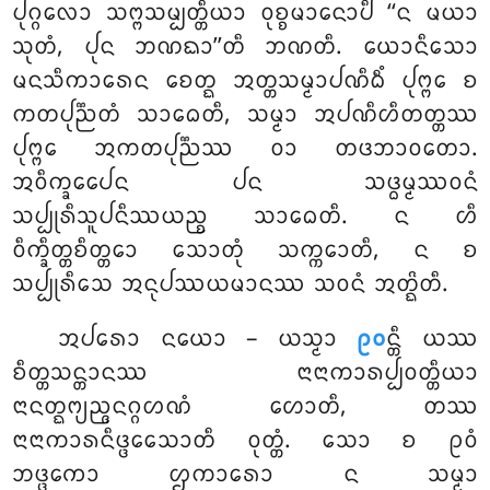
ᨸᩩᨣ᩠ᨣᩃᩮᩣ ᩈᨻ᩠ᨻᩈᨾ᩠ᨸᨲ᩠ᨲᩥᨿᩣ ᩅᩩᨧ᩠ᨧᨾᩣᨶᩮᩣᨸᩥ ‘‘ᨶ ᨾᨿᩣ
ᩈᩩᨲᩴ, ᨸᩩᨶ ᨽᨱᨳᩣ’’ᨲᩥ ᨽᨱᨲᩥ. ᨿᩮᩣᨶᩥᩈᩮᩣ
ᨾᨶᩈᩥᨠᩣᩁᩮᨶ ᨧᩮᨲ᩠ᨳ ᩋᨲ᩠ᨲᩈᨾ᩠ᨾᩣᨸᨱᩥᨵᩥᩴ ᨸᩩᨻ᩠ᨻᩮ ᨧ
ᨠᨲᨸᩩᨬ᩠ᨬᨲᩴ ᩈᩣᨵᩮᨲᩥ, ᩈᨾ᩠ᨾᩣ ᩋᨸᨱᩥᩉᩥᨲᨲ᩠ᨲᩔ
ᨸᩩᨻ᩠ᨻᩮ ᩋᨠᨲᨸᩩᨬ᩠ᨬᩔ ᩅᩣ ᨲᨴᨽᩣᩅᨲᩮᩣ.
ᩋᩅᩥᨠ᩠ᨡᩮᨸᩮᨶ
ᨸᨶ ᩈᨴ᩠ᨵᨾ᩠ᨾᩔᩅᨶᩴ
ᩈᨸ᩠ᨸᩩᩁᩥᩈᩪᨸᨶᩥᩔᨿᨬ᩠ᨧ ᩈᩣᨵᩮᨲᩥ. ᨶ ᩉᩥ
ᩅᩥᨠ᩠ᨡᩥᨲ᩠ᨲᨧᩥᨲ᩠ᨲᩮᩣ ᩈᩮᩣᨲᩩᩴ ᩈᨠ᩠ᨠᩮᩣᨲᩥ, ᨶ ᨧ
ᩈᨸ᩠ᨸᩩᩁᩥᩈᩮ ᩋᨶᩩᨸᩔᨿᨾᩣᨶᩔ ᩈᩅᨶᩴ ᩋᨲ᩠ᨳᩦᨲᩥ.
ᩋᨸᩁᩮᩣ ᨶᨿᩮᩣ – ᨿᩈ᩠ᨾᩣ
ᩑᩅ
ᨶ᩠ᨲᩥ ᨿᩔ
ᨧᩥᨲ᩠ᨲᩈᨶ᩠ᨲᩣᨶᩔ ᨶᩣᨶᩣᨠᩣᩁᨸ᩠ᨸᩅᨲ᩠ᨲᩥᨿᩣ
ᨶᩣᨶᨲ᩠ᨳᨻ᩠ᨿᨬ᩠ᨩᨶᨣ᩠ᨣᩉᨱᩴ ᩉᩮᩣᨲᩥ, ᨲᩔ
ᨶᩣᨶᩣᨠᩣᩁᨶᩥᨴ᩠ᨴᩮᩈᩮᩣᨲᩥ ᩅᩩᨲ᩠ᨲᩴ. ᩈᩮᩣ ᨧ ᩑᩅᩴ
ᨽᨴ᩠ᨴᨠᩮᩣ ᩌᨠᩣᩁᩮᩣ ᨶ ᩈᨾ᩠ᨾᩣ