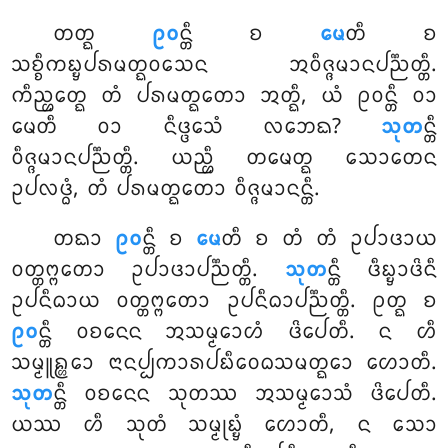
ᨲᨲ᩠ᨳ
ᩑᩅ
ᨶ᩠ᨲᩥ ᨧ
ᨾᩮ
ᨲᩥ ᨧ
ᩈᨧ᩠ᨧᩥᨠᨭ᩠ᨮᨸᩁᨾᨲ᩠ᨳᩅᩈᩮᨶ ᩋᩅᩥᨩ᩠ᨩᨾᩣᨶᨸᨬ᩠ᨬᨲ᩠ᨲᩥ.
ᨠᩥᨬ᩠ᩉᩮᨲ᩠ᨳ ᨲᩴ ᨸᩁᨾᨲ᩠ᨳᨲᩮᩣ ᩋᨲ᩠ᨳᩥ, ᨿᩴ ᩑᩅᨶ᩠ᨲᩥ ᩅᩣ
ᨾᩮᨲᩥ ᩅᩣ ᨶᩥᨴ᩠ᨴᩮᩈᩴ ᩃᨽᩮᨳ?
ᩈᩩᨲ
ᨶ᩠ᨲᩥ
ᩅᩥᨩ᩠ᨩᨾᩣᨶᨸᨬ᩠ᨬᨲ᩠ᨲᩥ. ᨿᨬ᩠ᩉᩥ ᨲᨾᩮᨲ᩠ᨳ ᩈᩮᩣᨲᩮᨶ
ᩏᨸᩃᨴ᩠ᨵᩴ, ᨲᩴ ᨸᩁᨾᨲ᩠ᨳᨲᩮᩣ ᩅᩥᨩ᩠ᨩᨾᩣᨶᨶ᩠ᨲᩥ.
ᨲᨳᩣ
ᩑᩅ
ᨶ᩠ᨲᩥ ᨧ
ᨾᩮ
ᨲᩥ ᨧ ᨲᩴ ᨲᩴ ᩏᨸᩣᨴᩣᨿ
ᩅᨲ᩠ᨲᨻ᩠ᨻᨲᩮᩣ ᩏᨸᩣᨴᩣᨸᨬ᩠ᨬᨲ᩠ᨲᩥ.
ᩈᩩᨲ
ᨶ᩠ᨲᩥ ᨴᩥᨭ᩠ᨮᩣᨴᩦᨶᩥ
ᩏᨸᨶᩥᨵᩣᨿ ᩅᨲ᩠ᨲᨻ᩠ᨻᨲᩮᩣ ᩏᨸᨶᩥᨵᩣᨸᨬ᩠ᨬᨲ᩠ᨲᩥ. ᩑᨲ᩠ᨳ ᨧ
ᩑᩅ
ᨶ᩠ᨲᩥ ᩅᨧᨶᩮᨶ ᩋᩈᨾ᩠ᨾᩮᩣᩉᩴ ᨴᩦᨸᩮᨲᩥ. ᨶ ᩉᩥ
ᩈᨾ᩠ᨾᩪᩊ᩠ᩉᩮᩣ ᨶᩣᨶᨸ᩠ᨸᨠᩣᩁᨸᨭᩥᩅᩮᨵᩈᨾᨲ᩠ᨳᩮᩣ ᩉᩮᩣᨲᩥ.
ᩈᩩᨲ
ᨶ᩠ᨲᩥ ᩅᨧᨶᩮᨶ ᩈᩩᨲᩔ ᩋᩈᨾ᩠ᨾᩮᩣᩈᩴ ᨴᩦᨸᩮᨲᩥ.
ᨿᩔ ᩉᩥ ᩈᩩᨲᩴ ᩈᨾ᩠ᨾᩩᨭ᩠ᨮᩴ ᩉᩮᩣᨲᩥ
, ᨶ ᩈᩮᩣ