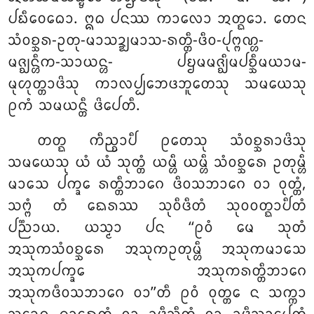
ᨸᨭᩥᩅᩮᨵᩮᩣ. ᩍᨵ ᨸᨶᩔ ᨠᩣᩃᩮᩣ ᩋᨲ᩠ᨳᩮᩣ. ᨲᩮᨶ
ᩈᩴᩅᨧ᩠ᨨᩁ-ᩏᨲᩩ-ᨾᩣᩈᨯ᩠ᨰᨾᩣᩈ-ᩁᨲ᩠ᨲᩥ-ᨴᩥᩅ-ᨸᩩᨻ᩠ᨻᨱ᩠ᩉ-
ᨾᨩ᩠ᨫᨶ᩠ᩉᩥᨠ-ᩈᩣᨿᨶ᩠ᩉ- ᨸᨮᨾᨾᨩ᩠ᨫᩥᨾᨸᨧ᩠ᨨᩥᨾᨿᩣᨾ-
ᨾᩩᩉᩩᨲ᩠ᨲᩣᨴᩦᩈᩩ ᨠᩣᩃᨸ᩠ᨸᨽᩮᨴᨽᩪᨲᩮᩈᩩ ᩈᨾᨿᩮᩈᩩ
ᩑᨠᩴ ᩈᨾᨿᨶ᩠ᨲᩥ ᨴᩦᨸᩮᨲᩥ.
ᨲᨲ᩠ᨳ ᨠᩥᨬ᩠ᨧᩣᨸᩥ ᩑᨲᩮᩈᩩ ᩈᩴᩅᨧ᩠ᨨᩁᩣᨴᩦᩈᩩ
ᩈᨾᨿᩮᩈᩩ ᨿᩴ ᨿᩴ ᩈᩩᨲ᩠ᨲᩴ ᨿᨾ᩠ᩉᩥ ᨿᨾ᩠ᩉᩥ ᩈᩴᩅᨧ᩠ᨨᩁᩮ ᩏᨲᩩᨾ᩠ᩉᩥ
ᨾᩣᩈᩮ ᨸᨠ᩠ᨡᩮ ᩁᨲ᩠ᨲᩥᨽᩣᨣᩮ ᨴᩥᩅᩈᨽᩣᨣᩮ ᩅᩣ ᩅᩩᨲ᩠ᨲᩴ,
ᩈᨻ᩠ᨻᩴ ᨲᩴ ᨳᩮᩁᩔ
ᩈᩩᩅᩥᨴᩥᨲᩴ ᩈᩩᩅᩅᨲ᩠ᨳᩣᨸᩥᨲᩴ
ᨸᨬ᩠ᨬᩣᨿ. ᨿᩈ᩠ᨾᩣ ᨸᨶ ‘‘ᩑᩅᩴ ᨾᩮ ᩈᩩᨲᩴ
ᩋᩈᩩᨠᩈᩴᩅᨧ᩠ᨨᩁᩮ ᩋᩈᩩᨠᩏᨲᩩᨾ᩠ᩉᩥ ᩋᩈᩩᨠᨾᩣᩈᩮ
ᩋᩈᩩᨠᨸᨠ᩠ᨡᩮ ᩋᩈᩩᨠᩁᨲ᩠ᨲᩥᨽᩣᨣᩮ
ᩋᩈᩩᨠᨴᩥᩅᩈᨽᩣᨣᩮ ᩅᩣ’’ᨲᩥ ᩑᩅᩴ ᩅᩩᨲ᩠ᨲᩮ ᨶ ᩈᨠ᩠ᨠᩣ