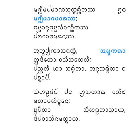
ᨾᨩ᩠ᨫᩥᨾᨸᨾᩣᨱᩈᩩᨲ᩠ᨲᨦ᩠ᨠᩥᨲᩔ ᩍᨵ
ᨾᨩ᩠ᨫᩥᨾᩣᨣᨾᩅᩁᩔ
;
ᨻᩩᨴ᩠ᨵᩣᨶᩩᨻᩩᨴ᩠ᨵᩈᩴᩅᨱ᩠ᨱᩥᨲᩔ
ᨸᩁᩅᩣᨴᨾᨳᨶᩔ.
ᩋᨲ᩠ᨳᨸ᩠ᨸᨠᩣᩈᨶᨲ᩠ᨳᩴ,
ᩋᨭ᩠ᨮᨠᨳᩣ
ᩌᨴᩥᨲᩮᩣ ᩅᩈᩥᩈᨲᩮᩉᩥ;
ᨸᨬ᩠ᨧᩉᩥ ᨿᩣ ᩈᨦ᩠ᨣᩦᨲᩣ, ᩋᨶᩩᩈᨦ᩠ᨣᩦᨲᩣ ᨧ
ᨸᨧ᩠ᨨᩣᨸᩥ.
ᩈᩦᩉᩊᨴᩦᨸᩴ ᨸᨶ ᩌᨽᨲᩣᨳ ᩅᩈᩥᨶᩣ
ᨾᩉᩣᨾᩉᩥᨶ᩠ᨴᩮᨶ;
ᨮᨸᩥᨲᩣ ᩈᩦᩉᩊᨽᩣᩈᩣᨿ,
ᨴᩦᨸᩅᩣᩈᩦᨶᨾᨲ᩠ᨳᩣᨿ.