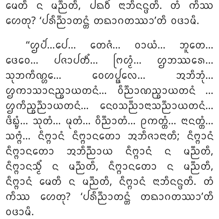
ᨾᩮᨲᩥ ᨶ ᨾᨬ᩠ᨬᨲᩥ, ᨸᨳᩅᩥᩴ ᨶᩣᨽᩥᨶᨶ᩠ᨴᨲᩥ
. ᨲᩴ ᨠᩥᩔ
ᩉᩮᨲᩩ? ‘ᨸᩁᩥᨬ᩠ᨬᩣᨲᨶ᩠ᨲᩴ ᨲᨳᩣᨣᨲᩔᩣ’ᨲᩥ ᩅᨴᩣᨾᩥ.
‘‘ᩌᨸᩴ…ᨸᩮ… ᨲᩮᨩᩴ… ᩅᩣᨿᩴ… ᨽᩪᨲᩮ…
ᨴᩮᩅᩮ… ᨸᨩᩣᨸᨲᩥᩴ… ᨻᩕᩉ᩠ᨾᩴ… ᩌᨽᩔᩁᩮ…
ᩈᩩᨽᨠᩥᨱ᩠ᩉᩮ… ᩅᩮᩉᨸ᩠ᨹᩃᩮ… ᩋᨽᩥᨽᩩᩴ…
ᩌᨠᩣᩈᩣᨶᨬ᩠ᨧᩣᨿᨲᨶᩴ… ᩅᩥᨬ᩠ᨬᩣᨱᨬ᩠ᨧᩣᨿᨲᨶᩴ
…
ᩌᨠᩥᨬ᩠ᨧᨬ᩠ᨬᩣᨿᨲᨶᩴ… ᨶᩮᩅᩈᨬ᩠ᨬᩣᨶᩣᩈᨬ᩠ᨬᩣᨿᨲᨶᩴ…
ᨴᩥᨭ᩠ᨮᩴ… ᩈᩩᨲᩴ… ᨾᩩᨲᩴ… ᩅᩥᨬ᩠ᨬᩣᨲᩴ… ᩑᨠᨲ᩠ᨲᩴ… ᨶᩣᨶᨲ᩠ᨲᩴ…
ᩈᨻ᩠ᨻᩴ… ᨶᩥᨻ᩠ᨻᩣᨶᩴ ᨶᩥᨻ᩠ᨻᩣᨶᨲᩮᩣ ᩋᨽᩥᨩᩣᨶᩣᨲᩥ; ᨶᩥᨻ᩠ᨻᩣᨶᩴ
ᨶᩥᨻ᩠ᨻᩣᨶᨲᩮᩣ ᩋᨽᩥᨬ᩠ᨬᩣᨿ ᨶᩥᨻ᩠ᨻᩣᨶᩴ ᨶ ᨾᨬ᩠ᨬᨲᩥ,
ᨶᩥᨻ᩠ᨻᩣᨶᩈ᩠ᨾᩥᩴ ᨶ ᨾᨬ᩠ᨬᨲᩥ, ᨶᩥᨻ᩠ᨻᩣᨶᨲᩮᩣ ᨶ ᨾᨬ᩠ᨬᨲᩥ,
ᨶᩥᨻ᩠ᨻᩣᨶᩴ ᨾᩮᨲᩥ ᨶ ᨾᨬ᩠ᨬᨲᩥ, ᨶᩥᨻ᩠ᨻᩣᨶᩴ ᨶᩣᨽᩥᨶᨶ᩠ᨴᨲᩥ. ᨲᩴ
ᨠᩥᩔ ᩉᩮᨲᩩ? ‘ᨸᩁᩥᨬ᩠ᨬᩣᨲᨶ᩠ᨲᩴ ᨲᨳᩣᨣᨲᩔᩣ’ᨲᩥ
ᩅᨴᩣᨾᩥ.