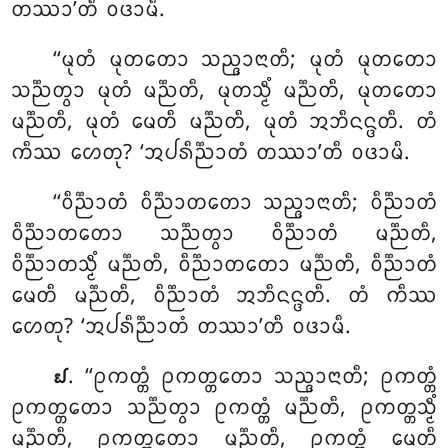
ᨲᩔᩣ’ᨲᩥ ᩅᨴᩣᨾᩥ.
‘‘ᨾᩩᨲᩴ ᨾᩩᨲᨲᩮᩣ ᩈᨬ᩠ᨩᩣᨶᩣᨲᩥ; ᨾᩩᨲᩴ ᨾᩩᨲᨲᩮᩣ
ᩈᨬ᩠ᨬᨲ᩠ᩅᩣ ᨾᩩᨲᩴ ᨾᨬ᩠ᨬᨲᩥ, ᨾᩩᨲᩈ᩠ᨾᩥᩴ ᨾᨬ᩠ᨬᨲᩥ, ᨾᩩᨲᨲᩮᩣ
ᨾᨬ᩠ᨬᨲᩥ, ᨾᩩᨲᩴ ᨾᩮᨲᩥ ᨾᨬ᩠ᨬᨲᩥ, ᨾᩩᨲᩴ ᩋᨽᩥᨶᨶ᩠ᨴᨲᩥ. ᨲᩴ
ᨠᩥᩔ ᩉᩮᨲᩩ? ‘ᩋᨸᩁᩥᨬ᩠ᨬᩣᨲᩴ ᨲᩔᩣ’ᨲᩥ ᩅᨴᩣᨾᩥ.
‘‘ᩅᩥᨬ᩠ᨬᩣᨲᩴ ᩅᩥᨬ᩠ᨬᩣᨲᨲᩮᩣ ᩈᨬ᩠ᨩᩣᨶᩣᨲᩥ; ᩅᩥᨬ᩠ᨬᩣᨲᩴ
ᩅᩥᨬ᩠ᨬᩣᨲᨲᩮᩣ ᩈᨬ᩠ᨬᨲ᩠ᩅᩣ ᩅᩥᨬ᩠ᨬᩣᨲᩴ ᨾᨬ᩠ᨬᨲᩥ,
ᩅᩥᨬ᩠ᨬᩣᨲᩈ᩠ᨾᩥᩴ ᨾᨬ᩠ᨬᨲᩥ, ᩅᩥᨬ᩠ᨬᩣᨲᨲᩮᩣ ᨾᨬ᩠ᨬᨲᩥ, ᩅᩥᨬ᩠ᨬᩣᨲᩴ
ᨾᩮᨲᩥ ᨾᨬ᩠ᨬᨲᩥ, ᩅᩥᨬ᩠ᨬᩣᨲᩴ ᩋᨽᩥᨶᨶ᩠ᨴᨲᩥ. ᨲᩴ ᨠᩥᩔ
ᩉᩮᨲᩩ? ‘ᩋᨸᩁᩥᨬ᩠ᨬᩣᨲᩴ ᨲᩔᩣ’ᨲᩥ ᩅᨴᩣᨾᩥ.
. ‘‘ᩑᨠᨲ᩠ᨲᩴ
ᩑᨠᨲ᩠ᨲᨲᩮᩣ ᩈᨬ᩠ᨩᩣᨶᩣᨲᩥ; ᩑᨠᨲ᩠ᨲᩴ
᪖
ᩑᨠᨲ᩠ᨲᨲᩮᩣ ᩈᨬ᩠ᨬᨲ᩠ᩅᩣ ᩑᨠᨲ᩠ᨲᩴ ᨾᨬ᩠ᨬᨲᩥ, ᩑᨠᨲ᩠ᨲᩈ᩠ᨾᩥᩴ
ᨾᨬ᩠ᨬᨲᩥ, ᩑᨠᨲ᩠ᨲᨲᩮᩣ ᨾᨬ᩠ᨬᨲᩥ, ᩑᨠᨲ᩠ᨲᩴ ᨾᩮᨲᩥ