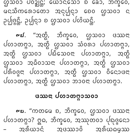
ᩌᩈᩅᩣ ᨸᩅᨯ᩠ᨰᨶ᩠ᨲᩥ; ᨿᩮᩣᨶᩥᩈᩮᩣ ᨧ ᨡᩮᩣ, ᨽᩥᨠ᩠ᨡᩅᩮ,
ᨾᨶᩈᩥᨠᩁᩮᩣᨲᩮᩣ ᩋᨶᩩᨸ᩠ᨸᨶ᩠ᨶᩣ ᨧᩮᩅ ᩌᩈᩅᩣ ᨶ
ᩏᨸ᩠ᨸᨩ᩠ᨩᨶ᩠ᨲᩥ, ᩏᨸ᩠ᨸᨶ᩠ᨶᩣ ᨧ ᩌᩈᩅᩣ ᨸᩉᩦᨿᨶ᩠ᨲᩥ.
. ‘‘ᩋᨲ᩠ᨳᩥ, ᨽᩥᨠ᩠ᨡᩅᩮ, ᩌᩈᩅᩣ ᨴᩔᨶᩣ
᪑᪖
ᨸᩉᩣᨲᨻ᩠ᨻᩣ, ᩋᨲ᩠ᨳᩥ ᩌᩈᩅᩣ ᩈᩴᩅᩁᩣ ᨸᩉᩣᨲᨻ᩠ᨻᩣ,
ᩋᨲ᩠ᨳᩥ ᩌᩈᩅᩣ ᨸᨭᩥᩈᩮᩅᨶᩣ ᨸᩉᩣᨲᨻ᩠ᨻᩣ, ᩋᨲ᩠ᨳᩥ
ᩌᩈᩅᩣ ᩋᨵᩥᩅᩣᩈᨶᩣ ᨸᩉᩣᨲᨻ᩠ᨻᩣ, ᩋᨲ᩠ᨳᩥ ᩌᩈᩅᩣ
ᨸᩁᩥᩅᨩ᩠ᨩᨶᩣ ᨸᩉᩣᨲᨻ᩠ᨻᩣ, ᩋᨲ᩠ᨳᩥ ᩌᩈᩅᩣ ᩅᩥᨶᩮᩣᨴᨶᩣ
ᨸᩉᩣᨲᨻ᩠ᨻᩣ, ᩋᨲ᩠ᨳᩥ ᩌᩈᩅᩣ ᨽᩣᩅᨶᩣ ᨸᩉᩣᨲᨻ᩠ᨻᩣ.
ᨴᩔᨶᩣ ᨸᩉᩣᨲᨻ᩠ᨻᩣᩈᩅᩣ
. ‘‘ᨠᨲᨾᩮ ᨧ, ᨽᩥᨠ᩠ᨡᩅᩮ, ᩌᩈᩅᩣ ᨴᩔᨶᩣ
᪑᪗
ᨸᩉᩣᨲᨻ᩠ᨻᩣ? ᩍᨵ, ᨽᩥᨠ᩠ᨡᩅᩮ
, ᩋᩔᩩᨲᩅᩣ ᨸᩩᨳᩩᨩ᩠ᨩᨶᩮᩣ
– ᩋᩁᩥᨿᩣᨶᩴ ᩋᨴᩔᩣᩅᩦ ᩋᩁᩥᨿᨵᨾ᩠ᨾᩔ