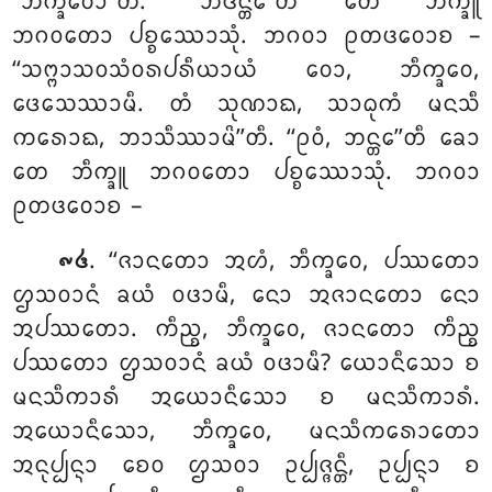
‘‘ᨽᩥᨠ᩠ᨡᩅᩮᩣ’’ᨲᩥ. ‘‘ᨽᨴᨶ᩠ᨲᩮ’’ᨲᩥ ᨲᩮ ᨽᩥᨠ᩠ᨡᩪ
ᨽᨣᩅᨲᩮᩣ ᨸᨧ᩠ᨧᩔᩮᩣᩈᩩᩴ. ᨽᨣᩅᩣ ᩑᨲᨴᩅᩮᩣᨧ –
‘‘ᩈᨻ᩠ᨻᩣᩈᩅᩈᩴᩅᩁᨸᩁᩥᨿᩣᨿᩴ ᩅᩮᩣ, ᨽᩥᨠ᩠ᨡᩅᩮ,
ᨴᩮᩈᩮᩔᩣᨾᩥ. ᨲᩴ ᩈᩩᨱᩣᨳ
, ᩈᩣᨵᩩᨠᩴ ᨾᨶᩈᩥ
ᨠᩁᩮᩣᨳ, ᨽᩣᩈᩥᩔᩣᨾᩦ’’ᨲᩥ. ‘‘ᩑᩅᩴ, ᨽᨶ᩠ᨲᩮ’’ᨲᩥ ᨡᩮᩣ
ᨲᩮ ᨽᩥᨠ᩠ᨡᩪ ᨽᨣᩅᨲᩮᩣ ᨸᨧ᩠ᨧᩔᩮᩣᩈᩩᩴ. ᨽᨣᩅᩣ
ᩑᨲᨴᩅᩮᩣᨧ –
. ‘‘ᨩᩣᨶᨲᩮᩣ ᩋᩉᩴ, ᨽᩥᨠ᩠ᨡᩅᩮ, ᨸᩔᨲᩮᩣ
᪑᪕
ᩌᩈᩅᩣᨶᩴ ᨡᨿᩴ ᩅᨴᩣᨾᩥ, ᨶᩮᩣ ᩋᨩᩣᨶᨲᩮᩣ ᨶᩮᩣ
ᩋᨸᩔᨲᩮᩣ. ᨠᩥᨬ᩠ᨧ, ᨽᩥᨠ᩠ᨡᩅᩮ, ᨩᩣᨶᨲᩮᩣ ᨠᩥᨬ᩠ᨧ
ᨸᩔᨲᩮᩣ ᩌᩈᩅᩣᨶᩴ ᨡᨿᩴ ᩅᨴᩣᨾᩥ? ᨿᩮᩣᨶᩥᩈᩮᩣ ᨧ
ᨾᨶᩈᩥᨠᩣᩁᩴ ᩋᨿᩮᩣᨶᩥᩈᩮᩣ ᨧ ᨾᨶᩈᩥᨠᩣᩁᩴ.
ᩋᨿᩮᩣᨶᩥᩈᩮᩣ, ᨽᩥᨠ᩠ᨡᩅᩮ, ᨾᨶᩈᩥᨠᩁᩮᩣᨲᩮᩣ
ᩋᨶᩩᨸ᩠ᨸᨶ᩠ᨶᩣ ᨧᩮᩅ ᩌᩈᩅᩣ ᩏᨸ᩠ᨸᨩ᩠ᨩᨶ᩠ᨲᩥ, ᩏᨸ᩠ᨸᨶ᩠ᨶᩣ ᨧ