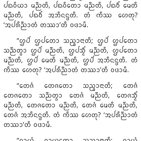
ᨸᨳᩅᩥᨿᩣ ᨾᨬ᩠ᨬᨲᩥ, ᨸᨳᩅᩥᨲᩮᩣ ᨾᨬ᩠ᨬᨲᩥ, ᨸᨳᩅᩥᩴ ᨾᩮᨲᩥ
ᨾᨬ᩠ᨬᨲᩥ
, ᨸᨳᩅᩥᩴ ᩋᨽᩥᨶᨶ᩠ᨴᨲᩥ. ᨲᩴ ᨠᩥᩔ ᩉᩮᨲᩩ?
‘ᩋᨸᩁᩥᨬ᩠ᨬᩣᨲᩴ ᨲᩔᩣ’ᨲᩥ ᩅᨴᩣᨾᩥ.
‘‘ᩌᨸᩴ ᩌᨸᨲᩮᩣ ᩈᨬ᩠ᨩᩣᨶᩣᨲᩥ; ᩌᨸᩴ ᩌᨸᨲᩮᩣ
ᩈᨬ᩠ᨬᨲ᩠ᩅᩣ ᩌᨸᩴ ᨾᨬ᩠ᨬᨲᩥ, ᩌᨸᩈ᩠ᨾᩥᩴ ᨾᨬ᩠ᨬᨲᩥ, ᩌᨸᨲᩮᩣ
ᨾᨬ᩠ᨬᨲᩥ, ᩌᨸᩴ ᨾᩮᨲᩥ ᨾᨬ᩠ᨬᨲᩥ, ᩌᨸᩴ ᩋᨽᩥᨶᨶ᩠ᨴᨲᩥ. ᨲᩴ
ᨠᩥᩔ ᩉᩮᨲᩩ? ‘ᩋᨸᩁᩥᨬ᩠ᨬᩣᨲᩴ ᨲᩔᩣ’ᨲᩥ ᩅᨴᩣᨾᩥ.
‘‘ᨲᩮᨩᩴ
ᨲᩮᨩᨲᩮᩣ ᩈᨬ᩠ᨩᩣᨶᩣᨲᩥ; ᨲᩮᨩᩴ
ᨲᩮᨩᨲᩮᩣ ᩈᨬ᩠ᨬᨲ᩠ᩅᩣ ᨲᩮᨩᩴ ᨾᨬ᩠ᨬᨲᩥ, ᨲᩮᨩᩈ᩠ᨾᩥᩴ
ᨾᨬ᩠ᨬᨲᩥ, ᨲᩮᨩᨲᩮᩣ ᨾᨬ᩠ᨬᨲᩥ, ᨲᩮᨩᩴ ᨾᩮᨲᩥ ᨾᨬ᩠ᨬᨲᩥ,
ᨲᩮᨩᩴ ᩋᨽᩥᨶᨶ᩠ᨴᨲᩥ. ᨲᩴ ᨠᩥᩔ ᩉᩮᨲᩩ? ‘ᩋᨸᩁᩥᨬ᩠ᨬᩣᨲᩴ
ᨲᩔᩣ’ᨲᩥ ᩅᨴᩣᨾᩥ.
‘‘ᩅᩣᨿᩴ ᩅᩣᨿᨲᩮᩣ ᩈᨬ᩠ᨩᩣᨶᩣᨲᩥ; ᩅᩣᨿᩴ