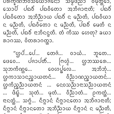
ᨸᩁᩥᨠ᩠ᨡᩦᨱᨽᩅᩈᩴᨿᩮᩣᨩᨶᩮᩣ ᩈᨾ᩠ᨾᨴᨬ᩠ᨬᩣ ᩅᩥᨾᩩᨲ᩠ᨲᩮᩣ,
ᩈᩮᩣᨸᩥ ᨸᨳᩅᩥᩴ ᨸᨳᩅᩥᨲᩮᩣ
ᩋᨽᩥᨩᩣᨶᩣᨲᩥ; ᨸᨳᩅᩥᩴ
ᨸᨳᩅᩥᨲᩮᩣ ᩋᨽᩥᨬ᩠ᨬᩣᨿ ᨸᨳᩅᩥᩴ ᨶ ᨾᨬ᩠ᨬᨲᩥ, ᨸᨳᩅᩥᨿᩣ
ᨶ ᨾᨬ᩠ᨬᨲᩥ, ᨸᨳᩅᩥᨲᩮᩣ ᨶ ᨾᨬ᩠ᨬᨲᩥ, ᨸᨳᩅᩥᩴ ᨾᩮᨲᩥ ᨶ
ᨾᨬ᩠ᨬᨲᩥ, ᨸᨳᩅᩥᩴ ᨶᩣᨽᩥᨶᨶ᩠ᨴᨲᩥ. ᨲᩴ ᨠᩥᩔ ᩉᩮᨲᩩ? ᨡᨿᩣ
ᩁᩣᨣᩔ, ᩅᩦᨲᩁᩣᨣᨲ᩠ᨲᩣ.
‘‘ᩌᨸᩴ…ᨸᩮ… ᨲᩮᨩᩴ… ᩅᩣᨿᩴ… ᨽᩪᨲᩮ…
ᨴᩮᩅᩮ… ᨸᨩᩣᨸᨲᩥᩴ… ᨻᩕᩉ᩠ᨾᩴ… ᩌᨽᩔᩁᩮ…
ᩈᩩᨽᨠᩥᨱ᩠ᩉᩮ… ᩅᩮᩉᨸ᩠ᨹᩃᩮ… ᩋᨽᩥᨽᩩᩴ…
ᩌᨠᩣᩈᩣᨶᨬ᩠ᨧᩣᨿᨲᨶᩴ… ᩅᩥᨬ᩠ᨬᩣᨱᨬ᩠ᨧᩣᨿᨲᨶᩴ…
ᩌᨠᩥᨬ᩠ᨧᨬ᩠ᨬᩣᨿᨲᨶᩴ
… ᨶᩮᩅᩈᨬ᩠ᨬᩣᨶᩣᩈᨬ᩠ᨬᩣᨿᨲᨶᩴ
… ᨴᩥᨭ᩠ᨮᩴ… ᩈᩩᨲᩴ… ᨾᩩᨲᩴ… ᩅᩥᨬ᩠ᨬᩣᨲᩴ… ᩑᨠᨲ᩠ᨲᩴ…
ᨶᩣᨶᨲ᩠ᨲᩴ… ᩈᨻ᩠ᨻᩴ… ᨶᩥᨻ᩠ᨻᩣᨶᩴ ᨶᩥᨻ᩠ᨻᩣᨶᨲᩮᩣ ᩋᨽᩥᨩᩣᨶᩣᨲᩥ;
ᨶᩥᨻ᩠ᨻᩣᨶᩴ ᨶᩥᨻ᩠ᨻᩣᨶᨲᩮᩣ ᩋᨽᩥᨬ᩠ᨬᩣᨿ ᨶᩥᨻ᩠ᨻᩣᨶᩴ ᨶ ᨾᨬ᩠ᨬᨲᩥ,