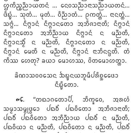
ᩌᨠᩥᨬ᩠ᨧᨬ᩠ᨬᩣᨿᨲᨶᩴ
… ᨶᩮᩅᩈᨬ᩠ᨬᩣᨶᩣᩈᨬ᩠ᨬᩣᨿᨲᨶᩴ…
ᨴᩥᨭ᩠ᨮᩴ… ᩈᩩᨲᩴ… ᨾᩩᨲᩴ… ᩅᩥᨬ᩠ᨬᩣᨲᩴ… ᩑᨠᨲ᩠ᨲᩴ… ᨶᩣᨶᨲ᩠ᨲᩴ…
ᩈᨻ᩠ᨻᩴ… ᨶᩥᨻ᩠ᨻᩣᨶᩴ ᨶᩥᨻ᩠ᨻᩣᨶᨲᩮᩣ ᩋᨽᩥᨩᩣᨶᩣᨲᩥ; ᨶᩥᨻ᩠ᨻᩣᨶᩴ
ᨶᩥᨻ᩠ᨻᩣᨶᨲᩮᩣ ᩋᨽᩥᨬ᩠ᨬᩣᨿ ᨶᩥᨻ᩠ᨻᩣᨶᩴ ᨶ ᨾᨬ᩠ᨬᨲᩥ,
ᨶᩥᨻ᩠ᨻᩣᨶᩈ᩠ᨾᩥᩴ ᨶ ᨾᨬ᩠ᨬᨲᩥ, ᨶᩥᨻ᩠ᨻᩣᨶᨲᩮᩣ ᨶ ᨾᨬ᩠ᨬᨲᩥ,
ᨶᩥᨻ᩠ᨻᩣᨶᩴ ᨾᩮᨲᩥ ᨶ ᨾᨬ᩠ᨬᨲᩥ, ᨶᩥᨻ᩠ᨻᩣᨶᩴ ᨶᩣᨽᩥᨶᨶ᩠ᨴᨲᩥ. ᨲᩴ
ᨠᩥᩔ ᩉᩮᨲᩩ? ᨡᨿᩣ ᨾᩮᩣᩉᩔ, ᩅᩦᨲᨾᩮᩣᩉᨲ᩠ᨲᩣ.
ᨡᩦᨱᩣᩈᩅᩅᩈᩮᨶ ᨨᨭ᩠ᨮᨶᨿᨽᩪᨾᩥᨸᩁᩥᨧ᩠ᨨᩮᨴᩮᩣ
ᨶᩥᨭ᩠ᨮᩥᨲᩮᩣ.
. ‘‘ᨲᨳᩣᨣᨲᩮᩣᨸᩥ, ᨽᩥᨠ᩠ᨡᩅᩮ, ᩋᩁᩉᩴ
᪑᪒
ᩈᨾ᩠ᨾᩣᩈᨾ᩠ᨻᩩᨴ᩠ᨵᩮᩣ ᨸᨳᩅᩥᩴ ᨸᨳᩅᩥᨲᩮᩣ ᩋᨽᩥᨩᩣᨶᩣᨲᩥ;
ᨸᨳᩅᩥᩴ ᨸᨳᩅᩥᨲᩮᩣ ᩋᨽᩥᨬ᩠ᨬᩣᨿ ᨸᨳᩅᩥᩴ ᨶ ᨾᨬ᩠ᨬᨲᩥ,
ᨸᨳᩅᩥᨿᩣ ᨶ ᨾᨬ᩠ᨬᨲᩥ, ᨸᨳᩅᩥᨲᩮᩣ ᨶ ᨾᨬ᩠ᨬᨲᩥ, ᨸᨳᩅᩥᩴ