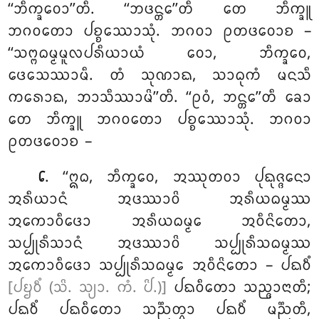
‘‘ᨽᩥᨠ᩠ᨡᩅᩮᩣ’’ᨲᩥ. ‘‘ᨽᨴᨶ᩠ᨲᩮ’’ᨲᩥ ᨲᩮ ᨽᩥᨠ᩠ᨡᩪ
ᨽᨣᩅᨲᩮᩣ ᨸᨧ᩠ᨧᩔᩮᩣᩈᩩᩴ. ᨽᨣᩅᩣ ᩑᨲᨴᩅᩮᩣᨧ –
‘‘ᩈᨻ᩠ᨻᨵᨾ᩠ᨾᨾᩪᩃᨸᩁᩥᨿᩣᨿᩴ ᩅᩮᩣ, ᨽᩥᨠ᩠ᨡᩅᩮ,
ᨴᩮᩈᩮᩔᩣᨾᩥ. ᨲᩴ ᩈᩩᨱᩣᨳ, ᩈᩣᨵᩩᨠᩴ ᨾᨶᩈᩥ
ᨠᩁᩮᩣᨳ, ᨽᩣᩈᩥᩔᩣᨾᩦ’’ᨲᩥ. ‘‘ᩑᩅᩴ, ᨽᨶ᩠ᨲᩮ’’ᨲᩥ ᨡᩮᩣ
ᨲᩮ ᨽᩥᨠ᩠ᨡᩪ ᨽᨣᩅᨲᩮᩣ ᨸᨧ᩠ᨧᩔᩮᩣᩈᩩᩴ. ᨽᨣᩅᩣ
ᩑᨲᨴᩅᩮᩣᨧ –
. ‘‘ᩍᨵ, ᨽᩥᨠ᩠ᨡᩅᩮ, ᩋᩔᩩᨲᩅᩣ ᨸᩩᨳᩩᨩ᩠ᨩᨶᩮᩣ
᪒
ᩋᩁᩥᨿᩣᨶᩴ ᩋᨴᩔᩣᩅᩦ ᩋᩁᩥᨿᨵᨾ᩠ᨾᩔ
ᩋᨠᩮᩣᩅᩥᨴᩮᩣ
ᩋᩁᩥᨿᨵᨾ᩠ᨾᩮ ᩋᩅᩥᨶᩦᨲᩮᩣ,
ᩈᨸ᩠ᨸᩩᩁᩥᩈᩣᨶᩴ ᩋᨴᩔᩣᩅᩦ ᩈᨸ᩠ᨸᩩᩁᩥᩈᨵᨾ᩠ᨾᩔ
ᩋᨠᩮᩣᩅᩥᨴᩮᩣ ᩈᨸ᩠ᨸᩩᩁᩥᩈᨵᨾ᩠ᨾᩮ ᩋᩅᩥᨶᩦᨲᩮᩣ – ᨸᨳᩅᩥᩴ
[ᨸᨮᩅᩥᩴ (ᩈᩦ. ᩈ᩠ᨿᩣ. ᨠᩴ. ᨸᩦ.)]
ᨸᨳᩅᩥᨲᩮᩣ ᩈᨬ᩠ᨩᩣᨶᩣᨲᩥ;
ᨸᨳᩅᩥᩴ ᨸᨳᩅᩥᨲᩮᩣ ᩈᨬ᩠ᨬᨲ᩠ᩅᩣ ᨸᨳᩅᩥᩴ ᨾᨬ᩠ᨬᨲᩥ,