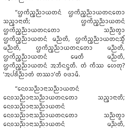
‘‘ᩌᨠᩥᨬ᩠ᨧᨬ᩠ᨬᩣᨿᨲᨶᩴ ᩌᨠᩥᨬ᩠ᨧᨬ᩠ᨬᩣᨿᨲᨶᨲᩮᩣ
ᩈᨬ᩠ᨩᩣᨶᩣᨲᩥ; ᩌᨠᩥᨬ᩠ᨧᨬ᩠ᨬᩣᨿᨲᨶᩴ
ᩌᨠᩥᨬ᩠ᨧᨬ᩠ᨬᩣᨿᨲᨶᨲᩮᩣ ᩈᨬ᩠ᨬᨲ᩠ᩅᩣ
ᩌᨠᩥᨬ᩠ᨧᨬ᩠ᨬᩣᨿᨲᨶᩴ ᨾᨬ᩠ᨬᨲᩥ, ᩌᨠᩥᨬ᩠ᨧᨬ᩠ᨬᩣᨿᨲᨶᩈ᩠ᨾᩥᩴ
ᨾᨬ᩠ᨬᨲᩥ, ᩌᨠᩥᨬ᩠ᨧᨬ᩠ᨬᩣᨿᨲᨶᨲᩮᩣ ᨾᨬ᩠ᨬᨲᩥ,
ᩌᨠᩥᨬ᩠ᨧᨬ᩠ᨬᩣᨿᨲᨶᩴ ᨾᩮᨲᩥ ᨾᨬ᩠ᨬᨲᩥ,
ᩌᨠᩥᨬ᩠ᨧᨬ᩠ᨬᩣᨿᨲᨶᩴ ᩋᨽᩥᨶᨶ᩠ᨴᨲᩥ. ᨲᩴ ᨠᩥᩔ ᩉᩮᨲᩩ?
‘ᩋᨸᩁᩥᨬ᩠ᨬᩣᨲᩴ ᨲᩔᩣ’ᨲᩥ ᩅᨴᩣᨾᩥ.
‘‘ᨶᩮᩅᩈᨬ᩠ᨬᩣᨶᩣᩈᨬ᩠ᨬᩣᨿᨲᨶᩴ
ᨶᩮᩅᩈᨬ᩠ᨬᩣᨶᩣᩈᨬ᩠ᨬᩣᨿᨲᨶᨲᩮᩣ ᩈᨬ᩠ᨩᩣᨶᩣᨲᩥ;
ᨶᩮᩅᩈᨬ᩠ᨬᩣᨶᩣᩈᨬ᩠ᨬᩣᨿᨲᨶᩴ
ᨶᩮᩅᩈᨬ᩠ᨬᩣᨶᩣᩈᨬ᩠ᨬᩣᨿᨲᨶᨲᩮᩣ ᩈᨬ᩠ᨬᨲ᩠ᩅᩣ
ᨶᩮᩅᩈᨬ᩠ᨬᩣᨶᩣᩈᨬ᩠ᨬᩣᨿᨲᨶᩴ ᨾᨬ᩠ᨬᨲᩥ,