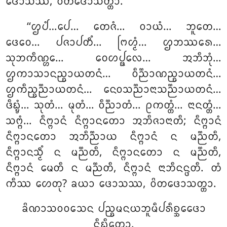
ᨴᩮᩣᩈᩔ, ᩅᩦᨲᨴᩮᩣᩈᨲ᩠ᨲᩣ.
‘‘ᩌᨸᩴ…ᨸᩮ… ᨲᩮᨩᩴ… ᩅᩣᨿᩴ… ᨽᩪᨲᩮ…
ᨴᩮᩅᩮ… ᨸᨩᩣᨸᨲᩥᩴ… ᨻᩕᩉ᩠ᨾᩴ… ᩌᨽᩔᩁᩮ…
ᩈᩩᨽᨠᩥᨱ᩠ᩉᩮ… ᩅᩮᩉᨸ᩠ᨹᩃᩮ… ᩋᨽᩥᨽᩩᩴ…
ᩌᨠᩣᩈᩣᨶᨬ᩠ᨧᩣᨿᨲᨶᩴ… ᩅᩥᨬ᩠ᨬᩣᨱᨬ᩠ᨧᩣᨿᨲᨶᩴ…
ᩌᨠᩥᨬ᩠ᨧᨬ᩠ᨬᩣᨿᨲᨶᩴ… ᨶᩮᩅᩈᨬ᩠ᨬᩣᨶᩣᩈᨬ᩠ᨬᩣᨿᨲᨶᩴ…
ᨴᩥᨭ᩠ᨮᩴ… ᩈᩩᨲᩴ… ᨾᩩᨲᩴ… ᩅᩥᨬ᩠ᨬᩣᨲᩴ… ᩑᨠᨲ᩠ᨲᩴ… ᨶᩣᨶᨲ᩠ᨲᩴ…
ᩈᨻ᩠ᨻᩴ… ᨶᩥᨻ᩠ᨻᩣᨶᩴ ᨶᩥᨻ᩠ᨻᩣᨶᨲᩮᩣ ᩋᨽᩥᨩᩣᨶᩣᨲᩥ; ᨶᩥᨻ᩠ᨻᩣᨶᩴ
ᨶᩥᨻ᩠ᨻᩣᨶᨲᩮᩣ ᩋᨽᩥᨬ᩠ᨬᩣᨿ ᨶᩥᨻ᩠ᨻᩣᨶᩴ ᨶ ᨾᨬ᩠ᨬᨲᩥ,
ᨶᩥᨻ᩠ᨻᩣᨶᩈ᩠ᨾᩥᩴ ᨶ ᨾᨬ᩠ᨬᨲᩥ, ᨶᩥᨻ᩠ᨻᩣᨶᨲᩮᩣ ᨶ ᨾᨬ᩠ᨬᨲᩥ,
ᨶᩥᨻ᩠ᨻᩣᨶᩴ ᨾᩮᨲᩥ ᨶ ᨾᨬ᩠ᨬᨲᩥ, ᨶᩥᨻ᩠ᨻᩣᨶᩴ ᨶᩣᨽᩥᨶᨶ᩠ᨴᨲᩥ. ᨲᩴ
ᨠᩥᩔ ᩉᩮᨲᩩ? ᨡᨿᩣ ᨴᩮᩣᩈᩔ, ᩅᩦᨲᨴᩮᩣᩈᨲ᩠ᨲᩣ.
ᨡᩦᨱᩣᩈᩅᩅᩈᩮᨶ ᨸᨬ᩠ᨧᨾᨶᨿᨽᩪᨾᩥᨸᩁᩥᨧ᩠ᨨᩮᨴᩮᩣ
ᨶᩥᨭ᩠ᨮᩥᨲᩮᩣ.