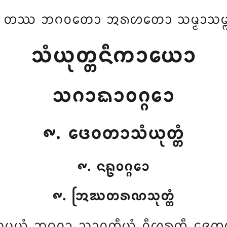
 ᨲᩔ ᨽᨣᩅᨲᩮᩣ ᩋᩁᩉᨲᩮᩣ ᩈᨾ᩠ᨾᩣᩈᨾ᩠ᨻ
ᩈᩴᨿᩩᨲ᩠ᨲᨶᩥᨠᩣᨿᩮᩣ
ᩈᨣᩣᨳᩣᩅᨣ᩠ᨣᩮᩣ
᪑. ᨴᩮᩅᨲᩣᩈᩴᨿᩩᨲ᩠ᨲᩴ
᪑. ᨶᩊᩅᨣ᩠ᨣᩮᩣ
᪑. ᩒᨥᨲᩁᨱᩈᩩᨲ᩠ᨲᩴ
 ᩈᨾᨿᩴ ᨽᨣᩅᩣ ᩈᩣᩅᨲ᩠ᨳᩥᨿᩴ ᩅᩥᩉᩁᨲᩥ ᨩᩮ