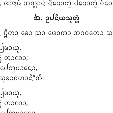
ᨶᩣᨾᩥ ᩈᨲ᩠ᨲᩣᨶᩴ ᨶᩥᨾᩮᩣᨠ᩠ᨡᩴ ᨸᨾᩮᩣᨠ᩠ᨡᩴ ᩅᩥᩅᩮᨠ’
᪓. ᩏᨸᨶᩦᨿᩈᩩᨲ᩠ᨲᩴ
᩠ᨲᩴ ᨮᩥᨲᩣ ᨡᩮᩣ ᩈᩣ ᨴᩮᩅᨲᩣ ᨽᨣᩅᨲᩮᩣ ᩈᨶ᩠
᩠ᨸᨾᩣᨿᩩ,
ᨲᩥ ᨲᩣᨱᩣ;
ᩮᨠ᩠ᨡᨾᩣᨶᩮᩣ,
ᩈᩩᨡᩣᩅᩉᩣᨶᩦ’’ᨲᩥ.
᩠ᨸᨾᩣᨿᩩ,
ᨲᩥ ᨲᩣᨱᩣ;