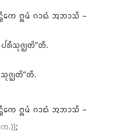
ᩥᨠᩮ ᩍᨾᩴ ᨣᩣᨳᩴ ᩋᨽᩣᩈᩥ –
ᨸᩁᩥᩈᩩᨩ᩠ᨫᨲᩦ’’ᨲᩥ.
ᩩᨩ᩠ᨫᨲᩦ’’ᨲᩥ.
ᩥᨠᩮ ᩍᨾᩴ ᨣᩣᨳᩴ ᩋᨽᩣᩈᩥ –
(ᨠ.)]
;