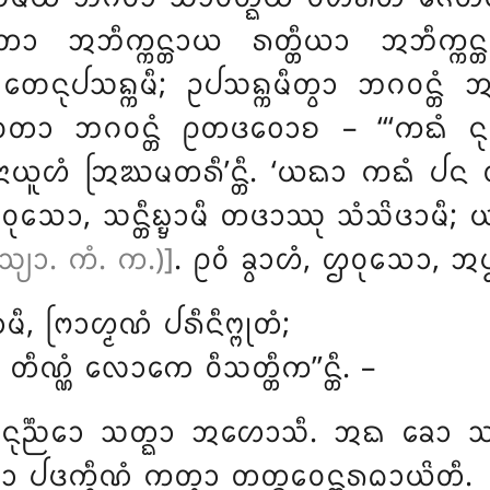
ᩋᨽᩥᨠ᩠ᨠᨶ᩠ᨲᩣᨿ ᩁᨲ᩠ᨲᩥᨿᩣ ᩋᨽᩥᨠ᩠ᨠᨶ᩠ᨲ
ᩈᨦ᩠ᨠᨾᩥ; ᩏᨸᩈᨦ᩠ᨠᨾᩥᨲ᩠ᩅᩣ ᨽᨣᩅᨶ᩠ᨲᩴ ᩋᨽᩥ
ᨲᩣ ᨽᨣᩅᨶ᩠ᨲᩴ ᩑᨲᨴᩅᩮᩣᨧ – ‘‘‘ᨠᨳᩴ ᨶᩩ
ᩋᨶᩣᨿᩪᩉᩴ
ᩒᨥᨾᨲᩁᩥ’ᨶ᩠ᨲᩥ. ‘ᨿᨳᩣ ᨠᨳᩴ ᨸᨶ ᨲ᩠ᩅ
ᩈᩮᩣ, ᩈᨶ᩠ᨲᩥᨭ᩠ᨮᩣᨾᩥ ᨲᨴᩣᩔᩩ ᩈᩴᩈᩦᨴᩣᨾᩥ
; 
 (ᩈ᩠ᨿᩣ. ᨠᩴ. ᨠ.)]
. ᩑᩅᩴ ᨡ᩠ᩅᩣᩉᩴ, ᩌᩅᩩᩈᩮᩣ, ᩋᨸ᩠
 ᨻᩕᩣᩉ᩠ᨾᨱᩴ ᨸᩁᩥᨶᩥᨻ᩠ᨻᩩᨲᩴ;
 ᨲᩥᨱ᩠ᨱᩴ ᩃᩮᩣᨠᩮ ᩅᩥᩈᨲ᩠ᨲᩥᨠ’’ᨶ᩠ᨲᩥ. –
ᩩᨬ᩠ᨬᩮᩣ ᩈᨲ᩠ᨳᩣ ᩋᩉᩮᩣᩈᩥ. ᩋᨳ ᨡᩮᩣ ᩈᩣ
ᩅᩣ ᨸᨴᨠ᩠ᨡᩥᨱᩴ ᨠᨲ᩠ᩅᩣ ᨲᨲ᩠ᨳᩮᩅᨶ᩠ᨲᩁᨵᩣᨿᩦᨲᩥ.