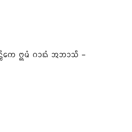
ᨲᩥᨠᩮ ᩍᨾᩴ ᨣᩣᨳᩴ ᩋᨽᩣᩈᩥ –