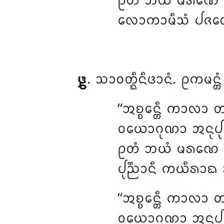
ᩑᨲᩴ ᨽᨿᩴ ᨾᩁᨱᩮ ᨸ
ᩃᩮᩣᨠᩣᨾᩥᩈᩴ ᨸᨩᩉᩮ ᩈ
᪔
. ᩈᩣᩅᨲ᩠ᨳᩥᨶᩥᨴᩣᨶᩴ
. ᩑᨠᨾᨶ᩠ᨲ
‘‘ᩋᨧ᩠ᨧᩮᨶ᩠ᨲᩥ ᨠᩣᩃᩣ 
ᩅᨿᩮᩣᨣᩩᨱᩣ ᩋᨶᩩᨸᩩᨻ᩠ᨻᩴ
ᩑᨲᩴ ᨽᨿᩴ ᨾᩁᨱᩮ ᨸ
ᨸᩩᨬ᩠ᨬᩣᨶᩥ ᨠᨿᩥᩁᩣᨳ 
‘‘ᩋᨧ᩠ᨧᩮᨶ᩠ᨲᩥ ᨠᩣᩃᩣ 
ᩅᨿᩮᩣᨣᩩᨱᩣ ᩋᨶᩩᨸᩩᨻ᩠ᨻᩴ