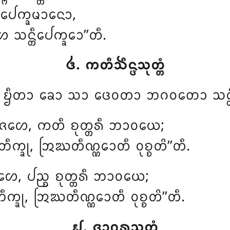
ᩮᨠ᩠ᨡᨾᩣᨶᩮᩣ,
ᨶ᩠ᨲᩥᨸᩮᨠ᩠ᨡᩮᩣ’’ᨲᩥ.
᪕. ᨠᨲᩥᨨᩥᨶ᩠ᨴᩈᩩᨲ᩠ᨲᩴ
ᨲᩴ ᨮᩥᨲᩣ ᨡᩮᩣ ᩈᩣ ᨴᩮᩅᨲᩣ ᨽᨣᩅᨲᩮᩣ ᩈᨶ᩠
 ᨩᩉᩮ, ᨠᨲᩥ ᨧᩩᨲ᩠ᨲᩁᩥ ᨽᩣᩅᨿᩮ;
ᨠ᩠ᨡᩩ, ᩒᨥᨲᩥᨱ᩠ᨱᩮᩣᨲᩥ ᩅᩩᨧ᩠ᨧᨲᩦ’’ᨲᩥ.
 ᨩᩉᩮ, ᨸᨬ᩠ᨧ ᨧᩩᨲ᩠ᨲᩁᩥ ᨽᩣᩅᨿᩮ;
ᩥᨠ᩠ᨡᩩ, ᩒᨥᨲᩥᨱ᩠ᨱᩮᩣᨲᩥ ᩅᩩᨧ᩠ᨧᨲᩦ’’ᨲᩥ.
᪖. ᨩᩣᨣᩁᩈᩩᨲ᩠ᨲᩴ