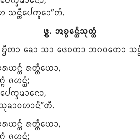
ᩮᨠ᩠ᨡᨾᩣᨶᩮᩣ,
ᨶ᩠ᨲᩥᨸᩮᨠ᩠ᨡᩮᩣ’’ᨲᩥ.
᪔. ᩋᨧ᩠ᨧᩮᨶ᩠ᨲᩥᩈᩩᨲ᩠ᨲᩴ
ᩴ
ᨮᩥᨲᩣ ᨡᩮᩣ ᩈᩣ ᨴᩮᩅᨲᩣ ᨽᨣᩅᨲᩮᩣ ᩈᨶ᩠ᨲ
ᨲᩁᨿᨶ᩠ᨲᩥ ᩁᨲ᩠ᨲᩥᨿᩮᩣ,
 ᨩᩉᨶ᩠ᨲᩥ;
ᩮᨠ᩠ᨡᨾᩣᨶᩮᩣ,
ᩈᩩᨡᩣᩅᩉᩣᨶᩦ’’ᨲᩥ.
ᨲᩁᨿᨶ᩠ᨲᩥ ᩁᨲ᩠ᨲᩥᨿᩮᩣ,
 ᨩᩉᨶ᩠ᨲᩥ;