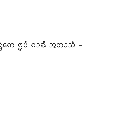
ᩥᨠᩮ ᩍᨾᩴ ᨣᩣᨳᩴ ᩋᨽᩣᩈᩥ –