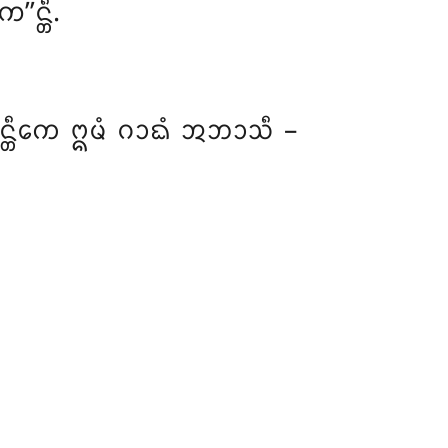
’ᨶ᩠ᨲᩥ.
ᨲᩥᨠᩮ ᩍᨾᩴ ᨣᩣᨳᩴ ᩋᨽᩣᩈᩥ –