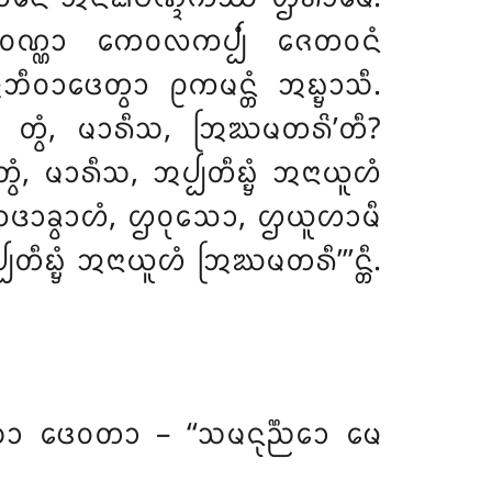
ᩅᨱ᩠ᨱᩣ ᨠᩮᩅᩃᨠᨸ᩠ᨸᩴ ᨩᩮᨲᩅᨶᩴ
ᩅᩣᨴᩮᨲ᩠ᩅᩣ ᩑᨠᨾᨶ᩠ᨲᩴ ᩋᨭ᩠ᨮᩣᩈᩥ.
 ᨲ᩠ᩅᩴ, ᨾᩣᩁᩥᩈ, ᩒᨥᨾᨲᩁᩦ’ᨲᩥ?
ᩴ, ᨾᩣᩁᩥᩈ, ᩋᨸ᩠ᨸᨲᩥᨭ᩠ᨮᩴ ᩋᨶᩣᨿᩪᩉᩴ
ᨿᨴᩣᨡ᩠ᩅᩣᩉᩴ, ᩌᩅᩩᩈᩮᩣ, ᩌᨿᩪᩉᩣᨾᩥ
ᨸᨲᩥᨭ᩠ᨮᩴ ᩋᨶᩣᨿᩪᩉᩴ ᩒᨥᨾᨲᩁᩥ’’’ᨶ᩠ᨲᩥ.
 ᨴᩮᩅᨲᩣ – ‘‘ᩈᨾᨶᩩᨬ᩠ᨬᩮᩣ ᨾᩮ