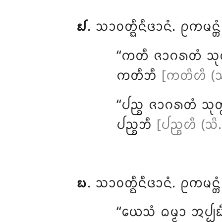
᪖
. ᩈᩣᩅᨲ᩠ᨳᩥᨶᩥᨴᩣᨶᩴ. ᩑᨠᨾᨶ᩠ᨲ
‘‘ᨠᨲᩥ ᨩᩣᨣᩁᨲᩴ ᩈᩩᨲ
ᨠᨲᩥᨽᩥ
[ᨠᨲᩦᩉᩥ (ᩈᩦ
‘‘ᨸᨬ᩠ᨧ ᨩᩣᨣᩁᨲᩴ ᩈᩩᨲ
ᨸᨬ᩠ᨧᨽᩥ
[ᨸᨬ᩠ᨧᩉᩥ (ᩈᩦ.
᪗
. ᩈᩣᩅᨲ᩠ᨳᩥᨶᩥᨴᩣᨶᩴ
. ᩑᨠᨾᨶ᩠ᨲ
‘‘ᨿᩮᩈᩴ ᨵᨾ᩠ᨾᩣ ᩋᨸ᩠