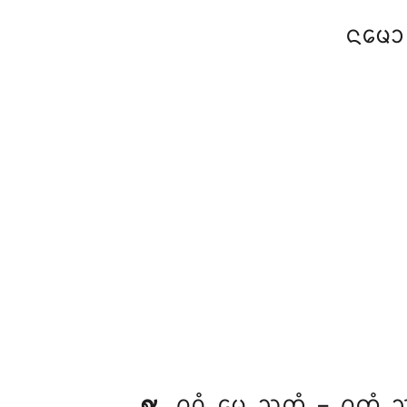
ᨶᨾᩮᩣ
᪑
. ᩑᩅᩴ
ᨾᩮ ᩈᩩᨲᩴ – ᩑᨠᩴ