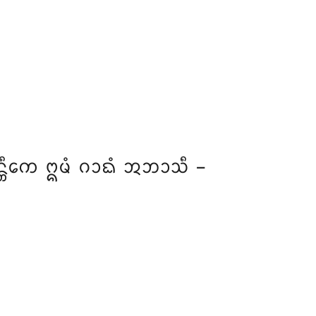
᩠ᨲᩥᨠᩮ ᩍᨾᩴ ᨣᩣᨳᩴ ᩋᨽᩣᩈᩥ –