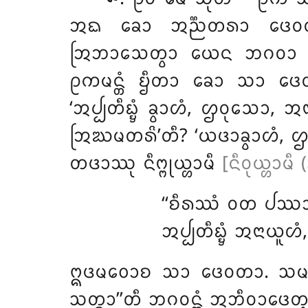
ᩋᨳ ᨡᩮᩣ ᩋᨬ᩠ᨬᨲᩁᩣ ᨴᩮᩅᨲᩣ 
ᩒᨽᩣᩈᩮᨲ᩠ᩅᩣ ᨿᩮᨶ ᨽᨣᩅᩣ ᨲᩮᨶᩩᨸ
ᩑᨠᨾᨶ᩠ᨲᩴ ᨮᩥᨲᩣ ᨡᩮᩣ ᩈᩣ ᨴᩮᩅ
‘ᩋᨸ᩠ᨸᨲᩥᨭ᩠ᨮᩴ ᨡ᩠ᩅᩣᩉᩴ, ᩌᩅᩩᩈᩮᩣ, 
ᩒᨥᨾᨲᩁᩦ’ᨲᩥ? ‘ᨿᨴᩣᨡ᩠ᩅᩣᩉᩴ, ᩌᩅᩩ
ᨲᨴᩣᩔᩩ ᨶᩥᨻ᩠ᨻᩩᨿ᩠ᩉᩣᨾᩥ
[ᨶᩥᩅᩩᨿ᩠ᩉᩣᨾᩥ
‘‘ᨧᩥᩁᩔᩴ ᩅᨲ ᨸᩔᩣᨾᩥ,
ᩋᨸ᩠ᨸᨲᩥᨭ᩠ᨮᩴ ᩋᨶᩣᨿᩪᩉᩴ,
ᩍᨴᨾᩅᩮᩣᨧ
ᩈᩣ ᨴᩮᩅᨲᩣ. ᩈᨾᨶ
ᩈᨲ᩠ᨳᩣ’’ᨲᩥ ᨽᨣᩅᨶ᩠ᨲᩴ ᩋᨽᩥᩅᩣᨴᩮᨲ᩠