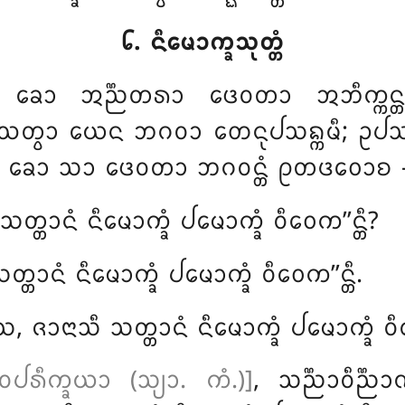
᪒. ᨶᩥᨾᩮᩣᨠ᩠ᨡᩈᩩᨲ᩠ᨲᩴ
ᨡᩮᩣ ᩋᨬ᩠ᨬᨲᩁᩣ ᨴᩮᩅᨲᩣ ᩋᨽᩥᨠ᩠ᨠᨶ᩠ᨲᩣᨿ
ᩅᩣ ᨿᩮᨶ ᨽᨣᩅᩣ ᨲᩮᨶᩩᨸᩈᨦ᩠ᨠᨾᩥ; ᩏᨸᩈᨦ᩠ᨠᨾ
ᨮᩥᨲᩣ ᨡᩮᩣ ᩈᩣ ᨴᩮᩅᨲᩣ ᨽᨣᩅᨶ᩠ᨲᩴ ᩑᨲᨴᩅᩮᩣᨧ 
ᩈᨲ᩠ᨲᩣᨶᩴ ᨶᩥᨾᩮᩣᨠ᩠ᨡᩴ ᨸᨾᩮᩣᨠ᩠ᨡᩴ ᩅᩥᩅᩮᨠ’’ᨶ᩠ᨲᩥ?
᩠ᨲᩣᨶᩴ ᨶᩥᨾᩮᩣᨠ᩠ᨡᩴ ᨸᨾᩮᩣᨠ᩠ᨡᩴ ᩅᩥᩅᩮᨠ’’ᨶ᩠ᨲᩥ.
 ᨩᩣᨶᩣᩈᩥ ᩈᨲ᩠ᨲᩣᨶᩴ ᨶᩥᨾᩮᩣᨠ᩠ᨡᩴ ᨸᨾᩮᩣᨠ᩠ᨡᩴ ᩅᩥᩅ
ᨽᩅᨸᩁᩥᨠ᩠ᨡᨿᩣ (ᩈ᩠ᨿᩣ. ᨠᩴ.)]
, ᩈᨬ᩠ᨬᩣᩅᩥᨬ᩠ᨬ