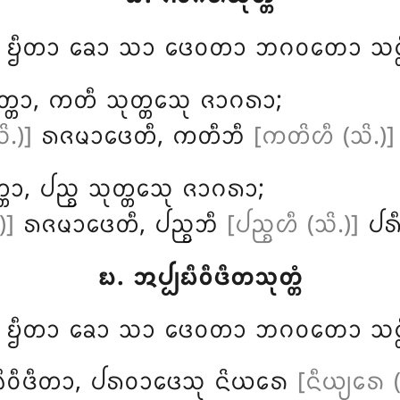
ᩴ
ᨮᩥᨲᩣ ᨡᩮᩣ ᩈᩣ ᨴᩮᩅᨲᩣ ᨽᨣᩅᨲᩮᩣ ᩈᨶ᩠ᨲ
᩠ᨲᩣ, ᨠᨲᩥ ᩈᩩᨲ᩠ᨲᩮᩈᩩ ᨩᩣᨣᩁᩣ;
.)]
ᩁᨩᨾᩣᨴᩮᨲᩥ, ᨠᨲᩥᨽᩥ
[ᨠᨲᩦᩉᩥ (ᩈᩦ.)]
᩠ᨲᩣ, ᨸᨬ᩠ᨧ ᩈᩩᨲ᩠ᨲᩮᩈᩩ ᨩᩣᨣᩁᩣ;
)]
ᩁᨩᨾᩣᨴᩮᨲᩥ, ᨸᨬ᩠ᨧᨽᩥ
[ᨸᨬ᩠ᨧᩉᩥ (ᩈᩦ.)]
ᨸᩁᩥᩈ
᪗. ᩋᨸ᩠ᨸᨭᩥᩅᩥᨴᩥᨲᩈᩩᨲ᩠ᨲᩴ
ᩴ
ᨮᩥᨲᩣ ᨡᩮᩣ ᩈᩣ ᨴᩮᩅᨲᩣ ᨽᨣᩅᨲᩮᩣ ᩈᨶ᩠ᨲ
ᨸᨭᩥᩅᩥᨴᩥᨲᩣ, ᨸᩁᩅᩣᨴᩮᩈᩩ ᨶᩦᨿᩁᩮ
[ᨶᩥᨿ᩠ᨿᩁᩮ 