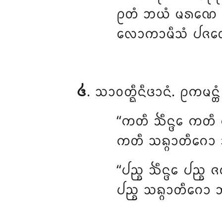
ᩑᨲᩴ ᨽᨿᩴ ᨾᩁᨱᩮ ᨸ
ᩃᩮᩣᨠᩣᨾᩥᩈᩴ ᨸᨩᩉᩮ ᩈ
᪕
. ᩈᩣᩅᨲ᩠ᨳᩥᨶᩥᨴᩣᨶᩴ
. ᩑᨠᨾᨶ᩠
‘‘ᨠᨲᩥ ᨨᩥᨶ᩠ᨴᩮ ᨠᨲᩥ
ᨠᨲᩥ ᩈᨦ᩠ᨣᩣᨲᩥᨣᩮᩣ ᨽᩥ
‘‘ᨸᨬ᩠ᨧ ᨨᩥᨶ᩠ᨴᩮ ᨸᨬ᩠ᨧ
ᨸᨬ᩠ᨧ ᩈᨦ᩠ᨣᩣᨲᩥᨣᩮᩣ ᨽ