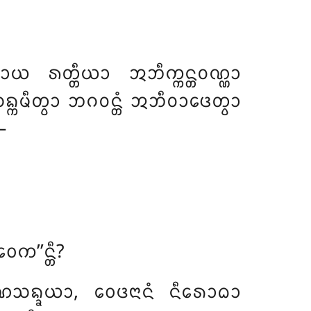
 ᩁᨲ᩠ᨲᩥᨿᩣ ᩋᨽᩥᨠ᩠ᨠᨶ᩠ᨲᩅᨱ᩠ᨱᩣ
ᩥᨲ᩠ᩅᩣ ᨽᨣᩅᨶ᩠ᨲᩴ ᩋᨽᩥᩅᩣᨴᩮᨲ᩠ᩅᩣ
–
ᩮᨠ’’ᨶ᩠ᨲᩥ?
ᩣᨱᩈᨦ᩠ᨡᨿᩣ, ᩅᩮᨴᨶᩣᨶᩴ ᨶᩥᩁᩮᩣᨵᩣ