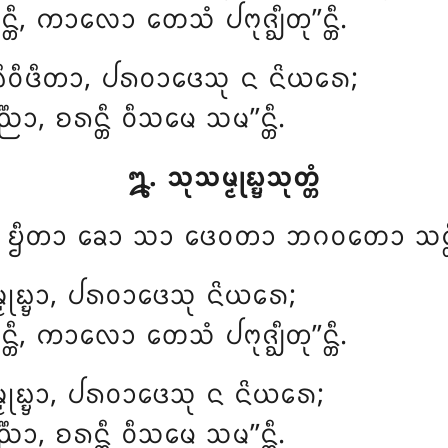
ᨶ᩠ᨲᩥ, ᨠᩣᩃᩮᩣ ᨲᩮᩈᩴ ᨸᨻᩩᨩ᩠ᨫᩥᨲᩩ’’ᨶ᩠ᨲᩥ.
᩠ᨸᨭᩥᩅᩥᨴᩥᨲᩣ, ᨸᩁᩅᩣᨴᩮᩈᩩ ᨶ ᨶᩦᨿᩁᩮ;
᩠ᨬᩣ, ᨧᩁᨶ᩠ᨲᩥ ᩅᩥᩈᨾᩮ ᩈᨾ’’ᨶ᩠ᨲᩥ.
᪘. ᩈᩩᩈᨾ᩠ᨾᩩᨭ᩠ᨮᩈᩩᨲ᩠ᨲᩴ
ᨾᨶ᩠ᨲᩴ ᨮᩥᨲᩣ ᨡᩮᩣ ᩈᩣ ᨴᩮᩅᨲᩣ ᨽᨣᩅᨲᩮᩣ ᩈᨶ
᩠ᨾᩩᨭ᩠ᨮᩣ, ᨸᩁᩅᩣᨴᩮᩈᩩ ᨶᩦᨿᩁᩮ;
ᨶ᩠ᨲᩥ, ᨠᩣᩃᩮᩣ ᨲᩮᩈᩴ ᨸᨻᩩᨩ᩠ᨫᩥᨲᩩ’’ᨶ᩠ᨲᩥ.
᩠ᨾᩩᨭ᩠ᨮᩣ, ᨸᩁᩅᩣᨴᩮᩈᩩ ᨶ ᨶᩦᨿᩁᩮ;
᩠ᨬᩣ, ᨧᩁᨶ᩠ᨲᩥ ᩅᩥᩈᨾᩮ ᩈᨾ’’ᨶ᩠ᨲᩥ.