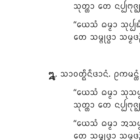
ᩈᩩᨲ᩠ᨲᩣ ᨲᩮ ᨶᨸ᩠ᨸᨻᩩᨩ᩠ᨫ
‘‘ᨿᩮᩈᩴ ᨵᨾ᩠ᨾᩣ ᩈᩩᨸ
ᨲᩮ ᩈᨾ᩠ᨻᩩᨴ᩠ᨵᩣ ᩈᨾ᩠ᨾᨴᨬ
᪘
. ᩈᩣᩅᨲ᩠ᨳᩥᨶᩥᨴᩣᨶᩴ. ᩑᨠ
‘‘ᨿᩮᩈᩴ
ᨵᨾ᩠ᨾᩣ ᩈᩩᩈᨾ
ᩈᩩᨲ᩠ᨲᩣ ᨲᩮ ᨶᨸ᩠ᨸᨻᩩᨩ᩠ᨫ
‘‘ᨿᩮᩈᩴ
ᨵᨾ᩠ᨾᩣ ᩋᩈᨾ
ᨲᩮ ᩈᨾ᩠ᨻᩩᨴ᩠ᨵᩣ ᩈᨾ᩠ᨾᨴᨬ