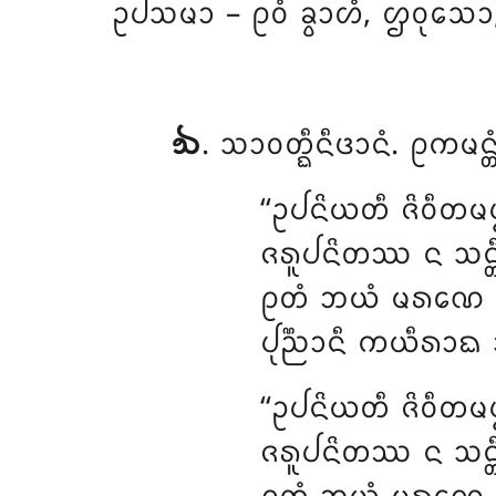
ᩏᨸᩈᨾᩣ – ᩑᩅᩴ ᨡ᩠ᩅᩣᩉᩴ, ᩌᩅᩩᩈᩮᩣ, ᨩᩣ
᪓
. ᩈᩣᩅᨲ᩠ᨳᩥᨶᩥᨴᩣᨶᩴ
. ᩑᨠᨾᨶ
‘‘ᩏᨸᨶᩦᨿᨲᩥ ᨩᩦᩅᩥᨲᨾᨸ
ᨩᩁᩪᨸᨶᩦᨲᩔ ᨶ ᩈᨶ᩠
ᩑᨲᩴ ᨽᨿᩴ ᨾᩁᨱᩮ ᨸ
ᨸᩩᨬ᩠ᨬᩣᨶᩥ ᨠᨿᩥᩁᩣᨳ 
‘‘ᩏᨸᨶᩦᨿᨲᩥ ᨩᩦᩅᩥᨲᨾᨸ
ᨩᩁᩪᨸᨶᩦᨲᩔ ᨶ ᩈᨶ᩠