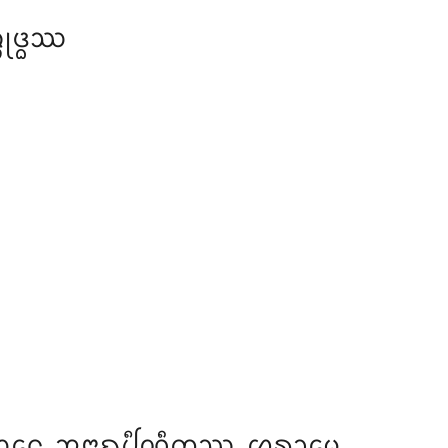
ᩩᨴ᩠ᨵᩔ
ᨲᩅᨶᩮ ᩋᨶᩣᨳᨸᩥᨱ᩠ᨯᩥᨠᩔ ᩌᩁᩣᨾᩮ.