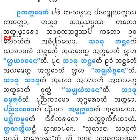
ᩑᨠᨲ᩠ᨳᨾᩮᨲᩴ
ᨸᨴᩴ ᨠ-ᩈᨴ᩠ᨴᩮᨶ ᨸᨴᩅᨯ᩠ᨰᨶᨾᨲ᩠ᨲᩔ
ᨠᨲᨲ᩠ᨲᩣ, ᨲᩈ᩠ᨾᩣ ᩈᩣᨵᩩᩈᨴ᩠ᨴᩔ ᨠᨲᩮᩣ
ᩋᨲ᩠ᨳᩩᨴ᩠ᨵᩣᩁᩮᩣ ᩈᩣᨵᩩᨠᩈᨴ᩠ᨴᩔᨸᩥ ᨠᨲᩮᩣ ᩑᩅ
📜
ᩉᩮᩣᨲᩦᨲᩥ ᩋᨵᩥᨸ᩠ᨸᩣᨿᩮᩣ.
ᩈᩣᨵᩩ ᨽᨶ᩠ᨲᩮ
ᨲᩥ
ᨿᩣᨧᩣᨾᩉᩴ ᨽᨶ᩠ᨲᩮᨲᩥ ᩋᨿᨾᩮᨲ᩠ᨳ ᩋᨲ᩠ᨳᩮᩣᨲᩥ ᩌᩉ
‘‘ᩌᨿᩣᨧᨶᩮ’’
ᨲᩥ. ᨸᩩᨶ
ᩈᩣᨵᩩ ᨽᨶ᩠ᨲᩮ
ᨲᩥ ᩑᩅᩴ ᨽᨶ᩠ᨲᩮᨲᩥ
ᩋᨿᨾᩮᨲ᩠ᨳ ᩋᨲ᩠ᨳᩮᩣᨲᩥ ᩌᩉ
‘‘ᩈᨾ᩠ᨸᨭᩥᨧ᩠ᨨᨶᩮ’’
ᨲᩥ.
ᩈᩣᨵᩩ ᩈᩣᨵᩪ
ᨲᩥ ᩋᩉᩮᩣ ᩋᩉᩮᩣᨲᩥ ᩋᨿᨾᩮᨲ᩠ᨳ
ᩋᨲ᩠ᨳᩮᩣᨲᩥ ᩅᩩᨲ᩠ᨲᩴ
‘‘ᩈᨾ᩠ᨸᩉᩴᩈᨶᩮ’’
ᨲᩥ.
ᩈᩣᨵᩩ
ᨵᨾ᩠ᨾᩁᩩᨧᩦ
ᨲᩥ ᨸᩩᨬ᩠ᨬᨠᩣᨾᩮᩣ ᩈᩩᨶ᩠ᨴᩁᩮᩣᨲᩥ ᩋᨲ᩠ᨳᩮᩣ.
ᨸᨬ᩠ᨬᩣᨱᩅᩣ
ᨲᩥ ᨸᨬ᩠ᨬᩅᩣ.
ᩋᨴ᩠ᨴᩩᨻ᩠ᨽᩮᩣ
ᨲᩥ ᩋᨴᩪᩈᨠᩮᩣ.
ᨴᩊ᩠ᩉᩦᨠᨾ᩠ᨾᩮ
ᨲᩥ ᨳᩥᩁᩦᨠᩁᨱᩮ ᩈᨠ᩠ᨠᨧ᩠ᨧᨠᩥᩁᩥᨿᩣᨿᩴ.
ᩌᨱᨲ᩠ᨲᩥᨿ
ᨶ᩠ᨲᩥ ᩌᨱᩣᨸᨶᩮ. ‘‘ᩈᩩᨱᩣᨳ ᩈᩣᨵᩩᨠᩴ
ᨾᨶᩈᩥ ᨠᩁᩮᩣᨳᩣ’’ᨲᩥ ᩉᩥ ᩅᩩᨲ᩠ᨲᩮ ᩈᩣᨵᩩᨠᩈᨴ᩠ᨴᩮᨶ