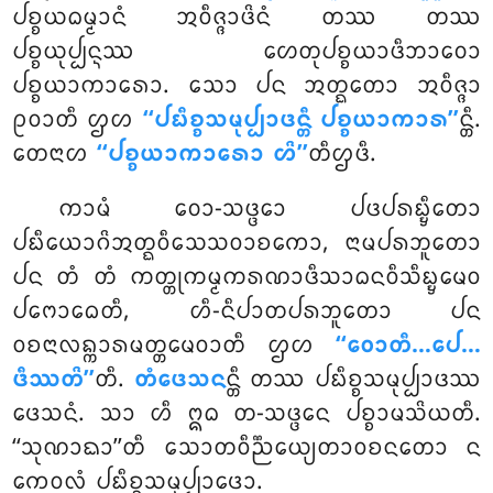
ᨸᨧ᩠ᨧᨿᨵᨾ᩠ᨾᩣᨶᩴ ᩋᩅᩥᨩ᩠ᨩᩣᨴᩦᨶᩴ ᨲᩔ ᨲᩔ
ᨸᨧ᩠ᨧᨿᩩᨸ᩠ᨸᨶ᩠ᨶᩔ ᩉᩮᨲᩩᨸᨧ᩠ᨧᨿᩣᨴᩥᨽᩣᩅᩮᩣ
ᨸᨧ᩠ᨧᨿᩣᨠᩣᩁᩮᩣ. ᩈᩮᩣ ᨸᨶ ᩋᨲ᩠ᨳᨲᩮᩣ
ᩋᩅᩥᨩ᩠ᨩᩣ
ᩑᩅᩣᨲᩥ
ᩌᩉ
‘‘ᨸᨭᩥᨧ᩠ᨧᩈᨾᩩᨸ᩠ᨸᩣᨴᨶ᩠ᨲᩥ ᨸᨧ᩠ᨧᨿᩣᨠᩣᩁ’’
ᨶ᩠ᨲᩥ.
ᨲᩮᨶᩣᩉ
‘‘ᨸᨧ᩠ᨧᨿᩣᨠᩣᩁᩮᩣ ᩉᩦ’’
ᨲᩥᩌᨴᩥ.
ᨠᩣᨾᩴ ᩅᩮᩣ-ᩈᨴ᩠ᨴᩮᩣ ᨸᨴᨸᩁᨭ᩠ᨮᩥᨲᩮᩣ
ᨸᨭᩥᨿᩮᩣᨣᩦᩋᨲ᩠ᨳᩅᩥᩈᩮᩈᩅᩣᨧᨠᩮᩣ, ᨶᩣᨾᨸᩁᨽᩪᨲᩮᩣ
ᨸᨶ ᨲᩴ ᨲᩴ ᨠᨲ᩠ᨲᩩᨠᨾ᩠ᨾᨠᩁᨱᩣᨴᩥᩈᩣᨵᨶᩅᩥᩈᩥᨭ᩠ᨮᨾᩮᩅ
ᨸᨻᩮᩣᨵᩮᨲᩥ, ᩉᩥ-ᨶᩥᨸᩣᨲᨸᩁᨽᩪᨲᩮᩣ ᨸᨶ
ᩅᨧᨶᩣᩃᨦ᩠ᨠᩣᩁᨾᨲ᩠ᨲᨾᩮᩅᩣᨲᩥ ᩌᩉ
‘‘ᩅᩮᩣᨲᩥ…ᨸᩮ…
ᨴᩥᩔᨲᩦ’’
ᨲᩥ.
ᨲᩴᨴᩮᩈᨶ
ᨶ᩠ᨲᩥ ᨲᩔ ᨸᨭᩥᨧ᩠ᨧᩈᨾᩩᨸ᩠ᨸᩣᨴᩔ
ᨴᩮᩈᨶᩴ. ᩈᩣ ᩉᩥ ᩍᨵ ᨲ-ᩈᨴ᩠ᨴᩮᨶ ᨸᨧ᩠ᨧᩣᨾᩈᩦᨿᨲᩥ.
‘‘ᩈᩩᨱᩣᨳᩣ’’ᨲᩥ ᩈᩮᩣᨲᩅᩥᨬ᩠ᨬᩮᨿ᩠ᨿᨲᩣᩅᨧᨶᨲᩮᩣ ᨶ
ᨠᩮᩅᩃᩴ ᨸᨭᩥᨧ᩠ᨧᩈᨾᩩᨸ᩠ᨸᩣᨴᩮᩣ.