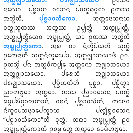
ᩋᨲ᩠ᨲᨩ᩠ᨫᩣᩈᨿᩮᩣ. ᨸᩁᨩ᩠ᨫᩣᩈᨿᩮᨸᩥ
ᩑᩈᩮᩅ
ᨶᨿᩮᩣ. ᨸᩩᨧ᩠ᨨᩣᨿ ᩅᩈᩮᨶ ᨸᩅᨲ᩠ᨲᨵᨾ᩠ᨾᩮᩣ ᩑᨲᩔ
ᩋᨲ᩠ᨳᩦᨲᩥ,
ᨸᩩᨧ᩠ᨨᩣᩅᩈᩥᨠᩮᩣ
. ᩈᩩᨲ᩠ᨲᨴᩮᩈᨶᩣᨿ
ᩅᨲ᩠ᨳᩩᨽᩪᨲᩔ ᩋᨲ᩠ᨳᩔ ᩏᨸ᩠ᨸᨲ᩠ᨲᩥ ᩋᨲ᩠ᨳᩩᨸ᩠ᨸᨲ᩠ᨲᩥ,
ᩋᨲ᩠ᨳᩩᨸ᩠ᨸᨲ᩠ᨲᩥᨿᩮᩅ ᩋᨭ᩠ᨮᩩᨸ᩠ᨸᨲ᩠ᨲᩥ, ᩈᩣ ᩑᨲᩔ ᩋᨲ᩠ᨳᩦᨲᩥ
ᩋᨭ᩠ᨮᩩᨸ᩠ᨸᨲ᩠ᨲᩥᨠᩮᩣ
. ᩋᨳ ᩅᩣ ᨶᩥᨠ᩠ᨡᩥᨸᩦᨿᨲᩥ
ᩈᩩᨲ᩠ᨲᩴ
ᩑᨲᩮᨶᩣᨲᩥ ᩈᩩᨲ᩠ᨲᨶᩥᨠ᩠ᨡᩮᨸᩮᩣ, ᩋᨲ᩠ᨲᨩ᩠ᨫᩣᩈᨿᩣᨴᩥ ᩑᩅ.
ᩑᨲᩈ᩠ᨾᩥᩴ ᨸᨶ ᩋᨲ᩠ᨳᩅᩥᨠᨸ᩠ᨸᩮ ᩋᨲ᩠ᨲᨶᩮᩣ ᩋᨩ᩠ᨫᩣᩈᨿᩮᩣ
ᩋᨲ᩠ᨲᨩ᩠ᨫᩣᩈᨿᩮᩣ. ᨸᩁᩮᩈᩴ ᩋᨩ᩠ᨫᩣᩈᨿᩮᩣ
ᨸᩁᨩ᩠ᨫᩣᩈᨿᩮᩣ. ᨸᩩᨧ᩠ᨨᩦᨿᨲᩦᨲᩥ ᨸᩩᨧ᩠ᨨᩣ, ᨸᩩᨧ᩠ᨨᩥᨲ᩠ᩅᩣ
ᨬᩣᨲᨻ᩠ᨻᩮᩣ ᩋᨲ᩠ᨳᩮᩣ. ᨲᩔ ᨸᩩᨧ᩠ᨨᩣᩅᩈᩮᨶ ᨸᩅᨲ᩠ᨲᩴ
ᨵᨾ᩠ᨾᨸᨭᩥᨣ᩠ᨣᩣᩉᨠᩣᨶᩴ ᩅᨧᨶᩴ ᨸᩩᨧ᩠ᨨᩣᩅᩈᩥᨠᩴ, ᨲᨴᩮᩅ
ᨶᩥᨠ᩠ᨡᩮᨸᩈᨴ᩠ᨴᩣᨸᩮᨠ᩠ᨡᩣᨿ ᨸᩩᩃ᩠ᩃᩥᨦ᩠ᨣᩅᩈᩮᨶ
‘‘ᨸᩩᨧ᩠ᨨᩣᩅᩈᩥᨠᩮᩣ’’ᨲᩥ ᩅᩩᨲ᩠ᨲᩴ. ᨲᨳᩣ ᩋᨭ᩠ᨮᩩᨸ᩠ᨸᨲ᩠ᨲᩥ ᩑᩅ
ᩋᨭ᩠ᨮᩩᨸ᩠ᨸᨲ᩠ᨲᩥᨠᩮᩣᨲᩥ ᩑᩅᨾ᩠ᨸᩮᨲ᩠ᨳ ᩋᨲ᩠ᨳᩮᩣ ᩅᩮᨴᩥᨲᨻ᩠ᨻᩮᩣ.