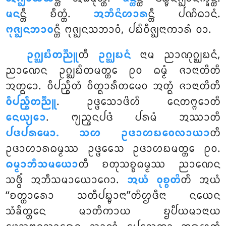
ᨾᨶ
ᨶ᩠ᨲᩥ ᨧᩥᨲ᩠ᨲᩴ.
ᩋᨽᩥᨶᩦᩉᩣᩁ
ᨶ᩠ᨲᩥ ᨸᨱᩥᨵᩣᨶᩴ.
ᨻᩩᨩ᩠ᨫᨶᨽᩣᩅ
ᨶ᩠ᨲᩥ ᨻᩩᨩ᩠ᨫᨶᩈᨽᩣᩅᩴ, ᨸᨭᩥᩅᩥᨩ᩠ᨫᨶᩣᨠᩣᩁᩴ ᩅᩣ.
ᩏᨣ᩠ᨥᨭᩥᨲᨬ᩠ᨬᩪ
ᨲᩥ
ᩏᨣ᩠ᨥᨭᨶᩴ
ᨶᩣᨾ ᨬᩣᨱᩩᨣ᩠ᨥᨭᨶᩴ,
ᨬᩣᨱᩮᨶ ᩏᨣ᩠ᨥᨭᩥᨲᨾᨲ᩠ᨲᩮ ᩑᩅ ᨵᨾ᩠ᨾᩴ ᨩᩣᨶᩣᨲᩦᨲᩥ
ᩋᨲ᩠ᨳᩮᩣ. ᩅᩥᨸᨬ᩠ᨧᩥᨲᩴ ᩅᩥᨲ᩠ᨳᩣᩁᩥᨲᨾᩮᩅ ᩋᨲ᩠ᨳᩴ ᨩᩣᨶᩣᨲᩦᨲᩥ
ᩅᩥᨸᨬ᩠ᨧᩥᨲᨬ᩠ᨬᩪ
. ᩏᨴ᩠ᨴᩮᩈᩣᨴᩦᩉᩥ ᨶᩮᨲᨻ᩠ᨻᩮᩣᨲᩥ
ᨶᩮᨿ᩠ᨿᩮᩣ
. ᨻ᩠ᨿᨬ᩠ᨩᨶᨸᨴᩴ ᨸᩁᨾᩴ ᩋᩔᩣᨲᩥ
ᨸᨴᨸᩁᨾᩮᩣ. ᩈᩉ ᩏᨴᩣᩉᨭᩅᩮᩃᩣᨿᩣ
ᨲᩥ
ᩏᨴᩣᩉᩣᩁᨵᨾ᩠ᨾᩔ ᩏᨴ᩠ᨴᩮᩈᩮ ᩏᨴᩣᩉᨭᨾᨲ᩠ᨲᩮ ᩑᩅ.
ᨵᨾ᩠ᨾᩣᨽᩥᩈᨾᨿᩮᩣ
ᨲᩥ ᨧᨲᩩᩈᨧ᩠ᨧᨵᨾ᩠ᨾᩔ ᨬᩣᨱᩮᨶ
ᩈᨴ᩠ᨵᩥᩴ ᩋᨽᩥᩈᨾᩣᨿᩮᩣᨣᩮᩣ.
ᩋᨿᩴ ᩅᩩᨧ᩠ᨧᨲᩦ
ᨲᩥ ᩋᨿᩴ
‘‘ᨧᨲ᩠ᨲᩣᩁᩮᩣ ᩈᨲᩥᨸᨭ᩠ᨮᩣᨶᩣ’’ᨲᩥᩌᨴᩥᨶᩣ ᨶᨿᩮᨶ
ᩈᩴᨡᩥᨲ᩠ᨲᩮᨶ ᨾᩣᨲᩥᨠᩣᨿ ᨮᨸᩥᨿᨾᩣᨶᩣᨿ