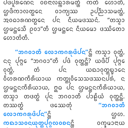
ᨸᨴᨸᩪᩁᨱᩮᨶ ᩅᨧᨶᩣᩃᨦ᩠ᨠᩣᩁᨾᨲ᩠ᨲᩴ ᨠᨲᩴ ᩉᩮᩣᨲᩥ,
ᩌᨴᩥᨠᩣᩃᨲ᩠ᨳᩮᨶ ᩅᩣᨠ᩠ᨿᩔ ᩏᨸᨬ᩠ᨬᩣᩈᨾᨲ᩠ᨲᩴ,
ᩋᩅᨵᩣᩁᨱᨲ᩠ᨳᩮᨶ ᨸᨶ ᨶᩥᨿᨾᨴᩔᨶᩴ. ‘‘ᨲᩈ᩠ᨾᩣ
ᩌᨾᨶ᩠ᨲᩮᩈᩥ ᩑᩅᩣ’’ᨲᩥ ᩌᨾᨶ᩠ᨲᨶᩮ ᨶᩥᨿᨾᩮᩣ ᨴᩔᩥᨲᩮᩣ
ᩉᩮᩣᨲᩦᨲᩥ.
‘‘ᨽᨣᩅᩣᨲᩥ ᩃᩮᩣᨠᨣᩁᩩᨴᩦᨸᨶ’’
ᨶ᩠ᨲᩥ ᨠᩈ᩠ᨾᩣ ᩅᩩᨲ᩠ᨲᩴ,
ᨶᨶᩩ ᨸᩩᨻ᩠ᨻᩮ ‘‘ᨽᨣᩅᩣ’’ᨲᩥ ᨸᨴᩴ ᩅᩩᨲ᩠ᨲᨶ᩠ᨲᩥ? ᨿᨴᩥᨸᩥ ᨸᩩᨻ᩠ᨻᩮ
ᩅᩩᨲ᩠ᨲᩴ, ᨲᩴ ᨸᨶ ᨿᨳᩣᩅᩩᨲ᩠ᨲᨭ᩠ᨮᩣᨶᩮ
ᩅᩥᩉᩁᨱᨠᩥᩁᩥᨿᩣᨿ ᨠᨲ᩠ᨲᩩᩅᩥᩈᩮᩈᨴᩔᨶᨸᩁᩴ, ᨶ
ᩌᨾᨶ᩠ᨲᨶᨠᩥᩁᩥᨿᩣᨿ, ᩍᨵ ᨸᨶ ᩌᨾᨶ᩠ᨲᨶᨠᩥᩁᩥᨿᩣᨿ,
ᨲᩈ᩠ᨾᩣ ᨲᨴᨲ᩠ᨳᩴ ᨸᩩᨶ ᨽᨣᩅᩣᨲᩥ ᨸᩣᩊᩥᨿᩴ ᩅᩩᨲ᩠ᨲᨶ᩠ᨲᩥ.
ᨲᩔᨲ᩠ᨳᩴ ᨴᩔᩮᨲᩩᩴ
‘‘ᨽᨣᩅᩣᨲᩥ
ᩃᩮᩣᨠᨣᩁᩩᨴᩦᨸᨶ’’
ᨶ᩠ᨲᩥ ᩌᩉ.
ᨠᨳᩣᩈᩅᨶᨿᩩᨲ᩠ᨲᨸᩩᨣ᩠ᨣᩃᩅᨧᨶ
ᨶ᩠ᨲᩥ ᩅᨠ᩠ᨡᨾᩣᨶᩣᨿ