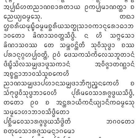
ᩋᨸ᩠ᨸᨭᩥᩉᨲᨬᩣᨱᨧᩣᩁᨲᩣᨿ ᩑᨠᨸ᩠ᨸᨾᩣᨱᨲ᩠ᨲᩣ ᨧ
ᨬᩮᨿ᩠ᨿᨵᨾ᩠ᨾᩮᩈᩩ. ᨲᨳᩣ
ᩌᨧᩁᩥᨿᨾᩩᨭ᩠ᨮᩥᨵᨾ᩠ᨾᨾᨧ᩠ᨨᩁᩥᨿᩈᨲ᩠ᨳᩩᩈᩣᩅᨠᩣᨶᩩᩁᩮᩣᨵᩣᨽ
ᩣᩅᨲᩮᩣ ᨡᩦᨱᩣᩈᩅᨲ᩠ᨲᩈᩥᨴ᩠ᨵᩥ. ᨶ ᩉᩥ ᩈᨻ᩠ᨻᩈᩮᩣ
ᨡᩦᨱᩣᩈᩅᩔ ᨲᩮ ᩈᨾ᩠ᨽᩅᨶ᩠ᨲᩦᨲᩥ ᩈᩩᩅᩥᩈᩩᨴ᩠ᨵᩣ ᨧᩔ
ᨸᩁᩣᨶᩩᨣ᩠ᨣᩉᨸ᩠ᨸᩅᨲ᩠ᨲᩥ, ᩑᩅᩴ ᨴᩮᩈᨠᩈᩴᨠᩥᩃᩮᩈᨽᩪᨲᩣᨶᩴ
ᨴᩥᨭ᩠ᨮᩥᩈᩦᩃᩈᨾ᩠ᨸᨴᩣᨴᩪᩈᨠᩣᨶᩴ ᩋᩅᩥᨩ᩠ᨩᩣᨲᨱ᩠ᩉᩣᨶᩴ
ᩋᨧ᩠ᨧᨶ᩠ᨲᩣᨽᩣᩅᩈᩴᩈᩪᨧᨠᩮᩉᩥ
ᨬᩣᨱᩈᨾ᩠ᨸᨴᩣᨸᩉᩣᨶᩈᨾ᩠ᨸᨴᩣᨽᩥᨻ᩠ᨿᨬ᩠ᨩᨶᨠᩮᩉᩥ ᨧ
ᩈᩴᨻᩩᨴ᩠ᨵᩅᩥᩈᩩᨴ᩠ᨵᨽᩣᩅᩮᩉᩥ ᨸᩩᩁᩥᨾᩅᩮᩈᩣᩁᨩ᩠ᨩᨴ᩠ᩅᨿᩈᩥᨴ᩠ᨵᩥ,
ᨲᨲᩮᩣ ᩑᩅ ᨧ ᩋᨶ᩠ᨲᩁᩣᨿᩥᨠᨶᩥᨿ᩠ᨿᩣᨶᩥᨠᨵᨾ᩠ᨾᩮᩈᩩ
ᩈᨾ᩠ᨾᩮᩣᩉᩣᨽᩣᩅᩈᩥᨴ᩠ᨵᩥᨲᩮᩣ
ᨸᨧ᩠ᨨᩥᨾᩅᩮᩈᩣᩁᨩ᩠ᨩᨴ᩠ᩅᨿᩈᩥᨴ᩠ᨵᩦᨲᩥ ᨽᨣᩅᨲᩮᩣ
ᨧᨲᩩᩅᩮᩈᩣᩁᨩ᩠ᨩᩈᨾᨶ᩠ᨶᩣᨣᨾᩮᩣ