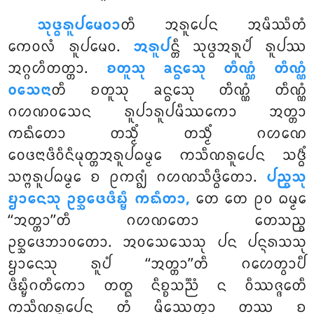
ᩈᩩᨴ᩠ᨵᩁᩪᨸᨾᩮᩅᩣ
ᨲᩥ ᩋᩁᩪᨸᩮᨶ ᩋᨾᩥᩔᩥᨲᩴ
ᨠᩮᩅᩃᩴ ᩁᩪᨸᨾᩮᩅ.
ᩋᩁᩪᨸ
ᨶ᩠ᨲᩥ ᩈᩩᨴ᩠ᨵᩋᩁᩪᨸᩴ ᩁᩪᨸᩔ
ᩋᨣ᩠ᨣᩉᩥᨲᨲ᩠ᨲᩣ.
ᨧᨲᩪᩈᩩ ᨡᨶ᩠ᨵᩮᩈᩩ ᨲᩥᨱ᩠ᨱᩴ ᨲᩥᨱ᩠ᨱᩴ
ᩅᩈᩮᨶᩣ
ᨲᩥ ᨧᨲᩪᩈᩩ ᨡᨶ᩠ᨵᩮᩈᩩ ᨲᩥᨱ᩠ᨱᩴ ᨲᩥᨱ᩠ᨱᩴ
ᨣᩉᨱᩅᩈᩮᨶ ᩁᩪᨸᩣᩁᩪᨸᨾᩥᩔᨠᩮᩣ ᩋᨲ᩠ᨲᩣ
ᨠᨳᩥᨲᩮᩣ ᨲᩈ᩠ᨾᩥᩴ ᨲᩈ᩠ᨾᩥᩴ ᨣᩉᨱᩮ
ᩅᩮᨴᨶᩣᨴᩥᩅᩥᨶᩥᨾᩩᨲ᩠ᨲᩋᩁᩪᨸᨵᨾ᩠ᨾᩮ ᨠᩈᩥᨱᩁᩪᨸᩮᨶ ᩈᨴ᩠ᨵᩥᩴ
ᩈᨻ᩠ᨻᩁᩪᨸᨵᨾ᩠ᨾᩮ ᨧ ᩑᨠᨩ᩠ᨫᩴ ᨣᩉᨱᩈᩥᨴ᩠ᨵᩥᨲᩮᩣ.
ᨸᨬ᩠ᨧᩈᩩ
ᨮᩣᨶᩮᩈᩩ ᩏᨧ᩠ᨨᩮᨴᨴᩥᨭ᩠ᨮᩥ ᨠᨳᩥᨲᩣ,
ᨲᩮ ᨲᩮ ᩑᩅ ᨵᨾ᩠ᨾᩮ
‘‘ᩋᨲ᩠ᨲᩣ’’ᨲᩥ ᨣᩉᨱᨲᩮᩣ ᨲᩮᩈᨬ᩠ᨧ
ᩏᨧ᩠ᨨᩮᨴᨽᩣᩅᨲᩮᩣ. ᩋᩅᩈᩮᩈᩮᩈᩩ ᨸᨶ ᨸᨶ᩠ᨶᩁᩈᩈᩩ
ᨮᩣᨶᩮᩈᩩ ᩁᩪᨸᩴ ‘‘ᩋᨲ᩠ᨲᩣ’’ᨲᩥ ᨣᩉᩮᨲ᩠ᩅᩣᨸᩥ
ᨴᩥᨭ᩠ᨮᩥᨣᨲᩥᨠᩮᩣ ᨲᨲ᩠ᨳ ᨶᩥᨧ᩠ᨧᩈᨬ᩠ᨬᩴ ᨶ ᩅᩥᩔᨩ᩠ᨩᩮᨲᩥ
ᨠᩈᩥᨱᩁᩪᨸᩮᨶ ᨲᩴ ᨾᩥᩔᩮᨲ᩠ᩅᩣ ᨲᩔ ᨧ