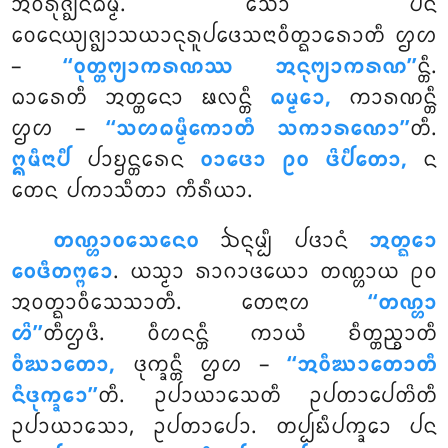
ᩋᩅᩥᩁᩩᨩ᩠ᨫᨶᨵᨾ᩠ᨾᩴ. ᩈᩮᩣ ᨸᨶ
ᩅᩮᨶᩮᨿ᩠ᨿᨩ᩠ᨫᩣᩈᨿᩣᨶᩩᩁᩪᨸᨴᩮᩈᨶᩣᩅᩥᨲ᩠ᨳᩣᩁᩮᩣᨲᩥ ᩌᩉ
–
‘‘ᩅᩩᨲ᩠ᨲᨻ᩠ᨿᩣᨠᩁᨱᩔ ᩋᨶᩩᨻ᩠ᨿᩣᨠᩁᨱ’’
ᨶ᩠ᨲᩥ.
ᨵᩣᩁᩮᨲᩥ ᩋᨲ᩠ᨲᨶᩮᩣ
ᨹᩃᨶ᩠ᨲᩥ
ᨵᨾ᩠ᨾᩮᩣ,
ᨠᩣᩁᨱᨶ᩠ᨲᩥ
ᩌᩉ –
‘‘ᩈᩉᨵᨾ᩠ᨾᩥᨠᩮᩣᨲᩥ ᩈᨠᩣᩁᨱᩮᩣ’’
ᨲᩥ.
ᩍᨾᩥᨶᩣᨸᩥ
ᨸᩣᨮᨶ᩠ᨲᩁᩮᨶ
ᩅᩣᨴᩮᩣ ᩑᩅ ᨴᩦᨸᩥᨲᩮᩣ,
ᨶ
ᨲᩮᨶ ᨸᨠᩣᩈᩥᨲᩣ ᨠᩥᩁᩥᨿᩣ.
ᨲᨱ᩠ᩉᩣᩅᩈᩮᨶᩮᩅ
ᨨᨶ᩠ᨶᨾ᩠ᨸᩥ ᨸᨴᩣᨶᩴ
ᩋᨲ᩠ᨳᩮᩣ
ᩅᩮᨴᩥᨲᨻ᩠ᨻᩮᩣ
. ᨿᩈ᩠ᨾᩣ ᩁᩣᨣᩣᨴᨿᩮᩣ ᨲᨱ᩠ᩉᩣᨿ ᩑᩅ
ᩋᩅᨲ᩠ᨳᩣᩅᩥᩈᩮᩈᩣᨲᩥ. ᨲᩮᨶᩣᩉ
‘‘ᨲᨱ᩠ᩉᩣ
ᩉᩦ’’
ᨲᩥᩌᨴᩥ. ᩅᩥᩉᨶᨶ᩠ᨲᩥ ᨠᩣᨿᩴ ᨧᩥᨲ᩠ᨲᨬ᩠ᨧᩣᨲᩥ
ᩅᩥᨥᩣᨲᩮᩣ,
ᨴᩩᨠ᩠ᨡᨶ᩠ᨲᩥ ᩌᩉ –
‘‘ᩋᩅᩥᨥᩣᨲᩮᩣᨲᩥ
ᨶᩥᨴᩩᨠ᩠ᨡᩮᩣ’’
ᨲᩥ. ᩏᨸᩣᨿᩣᩈᩮᨲᩥ ᩏᨸᨲᩣᨸᩮᨲᩦᨲᩥ
ᩏᨸᩣᨿᩣᩈᩮᩣ, ᩏᨸᨲᩣᨸᩮᩣ. ᨲᨸ᩠ᨸᨭᩥᨸᨠ᩠ᨡᩮᩣ ᨸᨶ