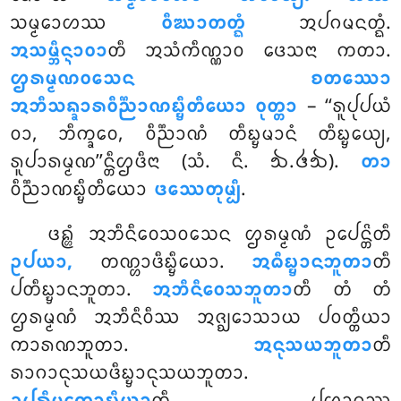
ᩈᨾ᩠ᨾᩮᩣᩉᩔ
ᩅᩥᨥᩣᨲᨲ᩠ᨳᩴ
ᩋᨸᨣᨾᨶᨲ᩠ᨳᩴ.
ᩋᩈᨾ᩠ᨽᩥᨶ᩠ᨶᩣᩅᩣ
ᨲᩥ ᩋᩈᩴᨠᩥᨱ᩠ᨱᩣᩅ ᨴᩮᩈᨶᩣ ᨠᨲᩣ.
ᩌᩁᨾ᩠ᨾᨱᩅᩈᩮᨶ ᨧᨲᩔᩮᩣ
ᩋᨽᩥᩈᨦ᩠ᨡᩣᩁᩅᩥᨬ᩠ᨬᩣᨱᨭ᩠ᨮᩥᨲᩥᨿᩮᩣ ᩅᩩᨲ᩠ᨲᩣ
– ‘‘ᩁᩪᨸᩩᨸᨿᩴ
ᩅᩣ, ᨽᩥᨠ᩠ᨡᩅᩮ, ᩅᩥᨬ᩠ᨬᩣᨱᩴ ᨲᩥᨭ᩠ᨮᨾᩣᨶᩴ ᨲᩥᨭ᩠ᨮᩮᨿ᩠ᨿ,
ᩁᩪᨸᩣᩁᨾ᩠ᨾᨱ’’ᨶ᩠ᨲᩥᩌᨴᩥᨶᩣ (ᩈᩴ. ᨶᩥ. ᪓.᪕᪓).
ᨲᩣ
ᩅᩥᨬ᩠ᨬᩣᨱᨭ᩠ᨮᩥᨲᩥᨿᩮᩣ
ᨴᩔᩮᨲᩩᨾ᩠ᨸᩥ
.
ᨴᩊ᩠ᩉᩴ ᩋᨽᩥᨶᩥᩅᩮᩈᩅᩈᩮᨶ ᩌᩁᨾ᩠ᨾᨱᩴ ᩏᨸᩮᨶ᩠ᨲᩦᨲᩥ
ᩏᨸᨿᩣ,
ᨲᨱ᩠ᩉᩣᨴᩥᨭ᩠ᨮᩥᨿᩮᩣ.
ᩋᨵᩥᨭ᩠ᨮᩣᨶᨽᩪᨲᩣ
ᨲᩥ
ᨸᨲᩥᨭ᩠ᨮᩣᨶᨽᩪᨲᩣ.
ᩋᨽᩥᨶᩥᩅᩮᩈᨽᩪᨲᩣ
ᨲᩥ ᨲᩴ ᨲᩴ
ᩌᩁᨾ᩠ᨾᨱᩴ ᩋᨽᩥᨶᩥᩅᩥᩔ ᩋᨩ᩠ᨫᩮᩣᩈᩣᨿ ᨸᩅᨲ᩠ᨲᩥᨿᩣ
ᨠᩣᩁᨱᨽᩪᨲᩣ.
ᩋᨶᩩᩈᨿᨽᩪᨲᩣ
ᨲᩥ
ᩁᩣᨣᩣᨶᩩᩈᨿᨴᩥᨭ᩠ᨮᩣᨶᩩᩈᨿᨽᩪᨲᩣ.