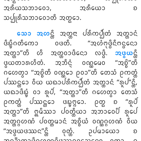
ᩋᩁᩥᨿᩈᨽᩣᩅᩮᩣ, ᩋᩁᩥᨿᩮᩣ ᨧ
ᩈᨸ᩠ᨸᩩᩁᩥᩈᨽᩣᩅᩮᩣᨲᩥ ᩋᨲ᩠ᨳᩮᩣ.
ᩈᩮᩣ ᩋᩉ
ᨶ᩠ᨲᩥ ᩋᨲ᩠ᨲᨶᩣ ᨸᩁᩥᨠᨸ᩠ᨸᩥᨲᩴ ᩋᨲ᩠ᨲᩣᨶᩴ
ᨴᩥᨭ᩠ᨮᩥᨣᨲᩥᨠᩮᩣ ᩅᨴᨲᩥ. ‘‘ᩋᩉᩴᨻᩩᨴ᩠ᨵᩥᨶᩥᨻᨶ᩠ᨵᨶᩮᩣ
ᩋᨲ᩠ᨲᩣ’’ᨲᩥ ᩉᩥ ᩋᨲ᩠ᨲᩅᩣᨴᩥᨶᩮᩣ ᩃᨴ᩠ᨵᩥ.
ᩋᨴ᩠ᩅᨿ
ᨶ᩠ᨲᩥ
ᨴ᩠ᩅᨿᨲᩣᩁᩉᩥᨲᩴ. ᩋᨽᩥᨶ᩠ᨶᩴ ᩅᨱ᩠ᨱᨾᩮᩅ ‘‘ᩋᨧ᩠ᨧᩦ’’ᨲᩥ
ᨣᩉᩮᨲ᩠ᩅᩣ ‘‘ᩋᨧ᩠ᨧᩦᨲᩥ ᩅᨱ᩠ᨱᩮᩣ ᩑᩅᩣ’’ᨲᩥ ᨲᩮᩈᩴ ᩑᨠᨲ᩠ᨲᩴ
ᨸᩔᨶ᩠ᨲᩮᩣ ᩅᩥᨿ ᨿᨳᩣᨸᩁᩥᨠᨸ᩠ᨸᩥᨲᩴ ᩋᨲ᩠ᨲᩣᨶᩴ ‘‘ᩁᩪᨸ’’ᨶ᩠ᨲᩥ,
ᨿᨳᩣᨴᩥᨭ᩠ᨮᩴ ᩅᩣ ᩁᩪᨸᩴ, ‘‘ᩋᨲ᩠ᨲᩣ’’ᨲᩥ ᨣᩉᩮᨲ᩠ᩅᩣ ᨲᩮᩈᩴ
ᩑᨠᨲ᩠ᨲᩴ ᨸᩔᨶ᩠ᨲᩮᩣ ᨴᨭ᩠ᨮᨻ᩠ᨻᩮᩣ. ᩑᨲ᩠ᨳ ᨧ ‘‘ᩁᩪᨸᩴ
ᩋᨲ᩠ᨲᩣ’’ᨲᩥ
ᩍᨾᩥᩔᩣ ᨸᩅᨲ᩠ᨲᩥᨿᩣ ᩋᨽᩣᩅᩮᨸᩥ ᩁᩪᨸᩮ
ᩋᨲ᩠ᨲᨣ᩠ᨣᩉᨱᩴ ᨸᩅᨲ᩠ᨲᨾᩣᨶᩴ ᩋᨧ᩠ᨧᩥᨿᩴ ᩅᨱ᩠ᨱᨣ᩠ᨣᩉᨱᩴ ᩅᩥᨿ
‘‘ᩋᨴ᩠ᩅᨿᨴᩔᨶ’’ᨶ᩠ᨲᩥ ᩅᩩᨲ᩠ᨲᩴ. ᩏᨸᨾᩣᨿᩮᩣ ᨧ