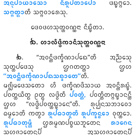
ᩋᨶᩩᨸᩣᨿᩣᩈᩮᩣ ᨶᩥᩁᩪᨸᨲᩣᨸᩮᩣ
ᨴᨭ᩠ᨮᨻ᩠ᨻᩮᩣ.
ᩈᨻ᩠ᨻᨲ᩠ᨳᩣ
ᨲᩥ ᩈᨻ᩠ᨻᩅᩣᩁᩮᩈᩩ.
ᨴᩮᩅᨴᩉᩈᩩᨲ᩠ᨲᩅᨱ᩠ᨱᨶᩣ ᨶᩥᨭ᩠ᨮᩥᨲᩣ.
᪓. ᩉᩣᩃᩥᨴ᩠ᨴᩥᨠᩣᨶᩥᩈᩩᨲ᩠ᨲᩅᨱ᩠ᨱᨶᩣ
. ‘‘ᩋᩅᨶ᩠ᨲᩥᨴᨠ᩠ᨡᩥᨱᩣᨸᨳᩮ’’ᨲᩥ ᩋᨬ᩠ᨬᩮᩈᩩ
᪓
ᩈᩩᨲ᩠ᨲᨸᨴᩮᩈᩩ ᩌᨣᨲᨲ᩠ᨲᩣ ᩌᩉ
‘‘ᩋᩅᨶ᩠ᨲᩥᨴᨠ᩠ᨡᩥᨱᩣᨸᨳᩈᨦ᩠ᨡᩣᨲᩮ’’
ᨲᩥ.
ᨾᨩ᩠ᨫᩥᨾᨴᩮᩈᨲᩮᩣ ᩉᩥ ᨴᨠ᩠ᨡᩥᨱᨴᩥᩈᩣᨿ ᩋᩅᨶ᩠ᨲᩥᩁᨭ᩠ᨮᩴ.
ᨸᩅᨲ᩠ᨲᨿᩥᨲ᩠ᨳ ᩑᨲ᩠ᨳ ᩃᨴ᩠ᨵᩦᨲᩥ
ᨸᩅᨲ᩠ᨲᩴ,
ᨸᩅᨲ᩠ᨲᩥᨲᨻ᩠ᨻᨭ᩠ᨮᩣᨶᨶ᩠ᨲᩥ
ᩌᩉ ‘‘ᩃᨴ᩠ᨵᩥᨸᩅᨲ᩠ᨲᨭ᩠ᨮᩣᨶᩮ’’ᨲᩥ. ᩁᩩᨸ᩠ᨸᨶᩈᨽᩣᩅᩮᩣ
ᨵᨾ᩠ᨾᩮᩣᨲᩥ ᨠᨲ᩠ᩅᩣ
ᩁᩪᨸᨵᩣᨲᩪᨲᩥ ᩁᩪᨸᨠ᩠ᨡᨶ᩠ᨵᩮᩣ
ᩅᩩᨲ᩠ᨲᩮᩣ.
ᩁᩪᨸᨵᩣᨲᩩᨾ᩠ᩉᩥ
ᩌᩁᨾ᩠ᨾᨱᨸᨧ᩠ᨧᨿᨽᩪᨲᩮᨶ
ᩁᩣᨣᩮᨶ
ᩈᩉᨩᩣᨲᩮᨶᨸᩥ ᩋᩈᩉᨩᩣᨲᩮᨶᨸᩥ