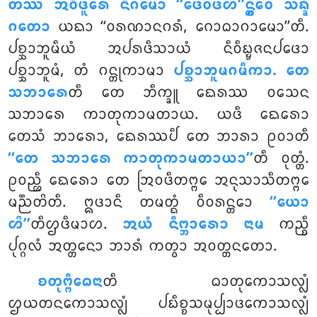
ᨲᩔ ᩋᩅᩥᨴᩪᩁᩮ ᨶᩥᨣᨾᩮᩣ ‘‘ᨴᩮᩅᨴᩉ’’ᨶ᩠ᨲ᩠ᩅᩮᩅ ᩈᨦ᩠ᨡᩴ
ᨣᨲᩮᩣ
ᨿᨳᩣ ‘‘ᩅᩁᨱᩣᨶᨣᩁᩴ, ᨣᩮᩣᨵᩣᨣᩣᨾᩮᩣ’’ᨲᩥ.
ᨸᨧ᩠ᨨᩣᨽᩪᨾᩥᨿᩴ ᩋᨸᩁᨴᩥᩈᩣᨿᩴ ᨶᩥᩅᩥᨭ᩠ᨮᨩᨶᨸᨴᩮᩣ
ᨸᨧ᩠ᨨᩣᨽᩪᨾᩴ, ᨲᩴ ᨣᨶ᩠ᨲᩩᨠᩣᨾᩣ
ᨸᨧ᩠ᨨᩣᨽᩪᨾᨣᨾᩥᨠᩣ. ᨲᩮ
ᩈᨽᩣᩁᩮ
ᨲᩥ ᨲᩮ ᨽᩥᨠ᩠ᨡᩪ ᨳᩮᩁᩔ ᩅᩈᩮᨶ
ᩈᨽᩣᩁᩮ ᨠᩣᨲᩩᨠᩣᨾᨲᩣᨿ. ᨿᨴᩥ ᨳᩮᩁᩮᩣ
ᨲᩮᩈᩴ ᨽᩣᩁᩮᩣ, ᨳᩮᩁᩔᨸᩥ ᨲᩮ ᨽᩣᩁᩣ ᩑᩅᩣᨲᩥ
‘‘ᨲᩮ ᩈᨽᩣᩁᩮ ᨠᩣᨲᩩᨠᩣᨾᨲᩣᨿᩣ’’
ᨲᩥ ᩅᩩᨲ᩠ᨲᩴ.
ᩑᩅᨬ᩠ᩉᩥ ᨳᩮᩁᩮᩣ ᨲᩮ ᩒᩅᨴᩥᨲᨻ᩠ᨻᩮ ᩋᨶᩩᩈᩣᩈᩥᨲᨻ᩠ᨻᩮ
ᨾᨬ᩠ᨬᨲᩦᨲᩥ. ᩍᨴᩣᨶᩥ ᨲᨾᨲ᩠ᨳᩴ ᩅᩥᩅᩁᨶ᩠ᨲᩮᩣ
‘‘ᨿᩮᩣ
ᩉᩦ’’
ᨲᩥᩌᨴᩥᨾᩣᩉ.
ᩋᨿᩴ ᨶᩥᨻ᩠ᨽᩣᩁᩮᩣ ᨶᩣᨾ
ᨠᨬ᩠ᨧᩥ
ᨸᩩᨣ᩠ᨣᩃᩴ ᩋᨲ᩠ᨲᨶᩮᩣ ᨽᩣᩁᩴ ᨠᨲ᩠ᩅᩣ ᩋᩅᨲ᩠ᨲᨶᨲᩮᩣ.
ᨧᨲᩩᨻ᩠ᨻᩥᨵᩮᨶᩣ
ᨲᩥ ᨵᩣᨲᩩᨠᩮᩣᩈᩃ᩠ᩃᩴ
ᩌᨿᨲᨶᨠᩮᩣᩈᩃ᩠ᩃᩴ ᨸᨭᩥᨧ᩠ᨧᩈᨾᩩᨸ᩠ᨸᩣᨴᨠᩮᩣᩈᩃ᩠ᩃᩴ