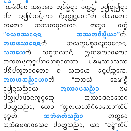
‘‘ᨿᨴᩥᨸᩥᨾᩮ ᩈᨦ᩠ᨡᩣᩁᩣ ᩋᩅᩥᨧ᩠ᨨᩥᨶ᩠ᨶᩣ ᩅᨲ᩠ᨲᨶ᩠ᨲᩥ, ᩏᨸ᩠ᨸᨶ᩠ᨶᩩᨸ᩠ᨸᨶ᩠ᨶᩣ
ᨸᨶ ᩋᨸ᩠ᨸᨭᩥᩈᨶ᩠ᨵᩥᨠᩣ ᨶᩥᩁᩩᨩ᩠ᨫᨶ᩠ᨲᩮᩅᩣ’’ᨲᩥ ᨸᩔᨲᩮᩣ
ᨠᩩᨲᩮᩣ ᩈᩔᨲᨣ᩠ᨣᩣᩉᩮᩣ. ᨲᩈ᩠ᨾᩣ ᩅᩩᨲ᩠ᨲᩴ
‘‘ᩅᨿᨴᩔᨶᩮᨶ ᩈᩔᨲᨴᩥᨭ᩠ᨮᩥᨿᩣ’’
ᨲᩥ.
ᨽᨿᨴᩔᨶᩮᨶᩣ
ᨲᩥ ᨽᨿᨲᩪᨸᨭ᩠ᨮᩣᨶᨬᩣᨱᩮᨶ.
ᩈᨽᨿᩮ
ᨲᩥ ᩈᨻ᩠ᨻᨽᨿᩣᨶᩴ ᩌᨠᩁᨽᩣᩅᨲᩮᩣ
ᩈᨠᩃᨴᩩᨠ᩠ᨡᩅᩪᨸᩈᨾᩈᨦ᩠ᨡᩣᨲᩔ ᨸᩁᨾᩔᩣᩈᩔ
ᨸᨭᩥᨸᨠ᩠ᨡᨽᩣᩅᨲᩮᩣ ᨧ ᩈᨽᨿᩮ ᨡᨶ᩠ᨵᨸᨬ᩠ᨧᨠᩮ.
ᩋᨽᨿᩈᨬ᩠ᨬᩣᨿᩣ
ᨲᩥ ‘‘ᩋᨽᨿᩴ ᨡᩮᨾ’’ᨶ᩠ᨲᩥ
ᩏᨸ᩠ᨸᨶ᩠ᨶᩈᨬ᩠ᨬᩣᨿ.
ᩋᩔᩣᨴᩈᨬ᩠ᨬᩣ
ᨶᩣᨾ
ᨸᨬ᩠ᨧᩩᨸᩣᨴᩣᨶᨠ᩠ᨡᨶ᩠ᨵᩮᩈᩩ ᩋᩔᩣᨴᨶᩅᩈᩮᨶ
ᨸᩅᨲ᩠ᨲᩈᨬ᩠ᨬᩣ, ᨿᩮᩣ ‘‘ᩌᩃᨿᩣᨽᩥᨶᩥᩅᩮᩈᩮᩣ’’ᨲᩥᨸᩥ
ᩅᩩᨧ᩠ᨧᨲᩥ.
ᩋᨽᩥᩁᨲᩥᩈᨬ᩠ᨬᩣ
ᨲᨲ᩠ᨳᩮᩅ
ᩋᨽᩥᩁᨾᨱᩅᩈᩮᨶ ᨸᩅᨲ᩠ᨲᩈᨬ᩠ᨬᩣ, ᨿᩣ ‘‘ᨶᨶ᩠ᨴᩦ’’ᨲᩥᨸᩥ