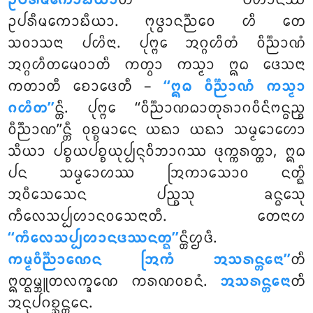
ᩏᨸᩁᩥᨾᨠᩮᩣᨭᩥᨿᩣ
ᨲᩥ ᨸᩉᩣᨶᩔ
ᩏᨸᩁᩥᨾᨠᩮᩣᨭᩥᨿᩣ
. ᨻᩩᨴ᩠ᨵᩣᨶᨬ᩠ᨬᩮᩅ ᩉᩥ ᨲᩮ
ᩈᩅᩣᩈᨶᩣ ᨸᩉᩦᨶᩣ. ᨸᩩᨻ᩠ᨻᩮ ᩋᨣ᩠ᨣᩉᩥᨲᩴ ᩅᩥᨬ᩠ᨬᩣᨱᩴ
ᩋᨣ᩠ᨣᩉᩥᨲᨾᩮᩅᩣᨲᩥ ᨠᨲ᩠ᩅᩣ ᨠᩈ᩠ᨾᩣ ᩍᨵ ᨴᩮᩈᨶᩣ
ᨠᨲᩣᨲᩥ ᨧᩮᩣᨴᩮᨲᩥ –
‘‘ᩍᨵ
ᩅᩥᨬ᩠ᨬᩣᨱᩴ ᨠᩈ᩠ᨾᩣ
ᨣᩉᩥᨲ’’
ᨶ᩠ᨲᩥ. ᨸᩩᨻ᩠ᨻᩮ ‘‘ᩅᩥᨬ᩠ᨬᩣᨱᨵᩣᨲᩩᩁᩣᨣᩅᩥᨶᩥᨻᨶ᩠ᨵᨬ᩠ᨧ
ᩅᩥᨬ᩠ᨬᩣᨱ’’ᨶ᩠ᨲᩥ ᩅᩩᨧ᩠ᨧᨾᩣᨶᩮ ᨿᨳᩣ ᨿᨳᩣ ᩈᨾ᩠ᨾᩮᩣᩉᩮᩣ
ᩈᩥᨿᩣ ᨸᨧ᩠ᨧᨿᨸᨧ᩠ᨧᨿᩩᨸ᩠ᨸᨶ᩠ᨶᩅᩥᨽᩣᨣᩔ ᨴᩩᨠ᩠ᨠᩁᨲ᩠ᨲᩣ, ᩍᨵ
ᨸᨶ ᩈᨾ᩠ᨾᩮᩣᩉᩔ ᩒᨠᩣᩈᩮᩣᩅ ᨶᨲ᩠ᨳᩥ
ᩋᩅᩥᩈᩮᩈᩮᨶ ᨸᨬ᩠ᨧᩈᩩ ᨡᨶ᩠ᨵᩮᩈᩩ
ᨠᩥᩃᩮᩈᨸ᩠ᨸᩉᩣᨶᩅᩈᩮᨶᩣᨲᩥ. ᨲᩮᨶᩣᩉ
‘‘ᨠᩥᩃᩮᩈᨸ᩠ᨸᩉᩣᨶᨴᩔᨶᨲ᩠ᨳ’’
ᨶ᩠ᨲᩥᩌᨴᩥ.
ᨠᨾ᩠ᨾᩅᩥᨬ᩠ᨬᩣᨱᩮᨶ ᩒᨠᩴ ᩋᩈᩁᨶ᩠ᨲᩮᨶᩣ’’
ᨲᩥ
ᩍᨲ᩠ᨳᨾ᩠ᨽᩪᨲᩃᨠ᩠ᨡᨱᩮ ᨠᩁᨱᩅᨧᨶᩴ.
ᩋᩈᩁᨶ᩠ᨲᩮᨶᩣ
ᨲᩥ
ᩋᨶᩩᨸᨣᨧ᩠ᨨᨶ᩠ᨲᩮᨶ.