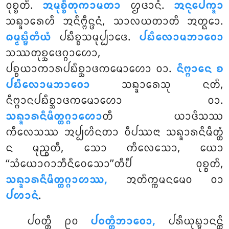
ᩅᩩᨧ᩠ᨧᨲᩥ.
ᩋᨾᩩᨧ᩠ᨧᩥᨲᩩᨠᩣᨾᨲᩣ
ᩌᨴᩣᨶᩴ.
ᩋᨶᩩᨸᩮᨠ᩠ᨡᩣ
ᩈᨦ᩠ᨡᩣᩁᩮᩉᩥ ᩋᨶᩥᨻ᩠ᨻᩥᨶ᩠ᨴᨶᩴ, ᩈᩣᩃᨿᨲᩣᨲᩥ ᩋᨲ᩠ᨳᩮᩣ.
ᨵᨾ᩠ᨾᨭ᩠ᨮᩥᨲᩥᨿᩴ
ᨸᨭᩥᨧ᩠ᨧᩈᨾᩩᨸ᩠ᨸᩣᨴᩮ.
ᨸᨭᩥᩃᩮᩣᨾᨽᩣᩅᩮᩣ
ᩈᩔᨲᩩᨧ᩠ᨨᩮᨴᨣ᩠ᨣᩣᩉᩮᩣ,
ᨸᨧ᩠ᨧᨿᩣᨠᩣᩁᨸᨭᩥᨧ᩠ᨨᩣᨴᨠᨾᩮᩣᩉᩮᩣ ᩅᩣ.
ᨶᩥᨻ᩠ᨻᩣᨶᩮ
ᨧ
ᨸᨭᩥᩃᩮᩣᨾᨽᩣᩅᩮᩣ
ᩈᨦ᩠ᨡᩣᩁᩮᩈᩩ ᨶᨲᩥ,
ᨶᩥᨻ᩠ᨻᩣᨶᨸᨭᩥᨧ᩠ᨨᩣᨴᨠᨾᩮᩣᩉᩮᩣ ᩅᩣ.
ᩈᨦ᩠ᨡᩣᩁᨶᩥᨾᩥᨲ᩠ᨲᨣ᩠ᨣᩣᩉᩮᩣ
ᨲᩥ ᨿᩣᨴᩥᩈᩔ
ᨠᩥᩃᩮᩈᩔ ᩋᨸ᩠ᨸᩉᩦᨶᨲᩣ ᩅᩥᨸᩔᨶᩣ ᩈᨦ᩠ᨡᩣᩁᨶᩥᨾᩥᨲ᩠ᨲᩴ
ᨶ ᨾᩩᨬ᩠ᨧᨲᩥ, ᩈᩮᩣ ᨠᩥᩃᩮᩈᩮᩣ, ᨿᩮᩣ
‘‘ᩈᩴᨿᩮᩣᨣᩣᨽᩥᨶᩥᩅᩮᩈᩮᩣ’’ᨲᩥᨸᩥ ᩅᩩᨧ᩠ᨧᨲᩥ,
ᩈᨦ᩠ᨡᩣᩁᨶᩥᨾᩥᨲ᩠ᨲᨣ᩠ᨣᩣᩉᩔ,
ᩋᨲᩥᨠ᩠ᨠᨾᨶᨾᩮᩅ ᩅᩣ
ᨸᩉᩣᨶᩴ
.
ᨸᩅᨲ᩠ᨲᩥ ᩑᩅ
ᨸᩅᨲ᩠ᨲᩥᨽᩣᩅᩮᩣ,
ᨸᩁᩥᨿᩩᨭ᩠ᨮᩣᨶᨶ᩠ᨲᩥ