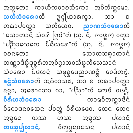
ᩋᨲ᩠ᨳᨲᩮᩣ ᨠᩣᨿᩥᨠᩅᩣᨧᩈᩥᨠᩮᩣ ᩋᩅᩦᨲᩥᨠ᩠ᨠᨾᩮᩣ.
ᩈᨲᩥᩈᩴᩅᩁᩮᩣ
ᨲᩥ ᩍᨶ᩠ᨴᩕᩥᨿᩣᩁᨠ᩠ᨡᩣ, ᩈᩣ ᨧ
ᨲᨳᩣᨸᩅᨲ᩠ᨲᩣ ᩈᨲᩥᨿᩮᩅ.
ᨬᩣᨱᩈᩴᩅᩁᩮᩣ
ᨲᩥ
‘‘ᩈᩮᩣᨲᩣᨶᩴ ᩈᩴᩅᩁᩴ ᨻᩕᩪᨾᩦ’’ᨲᩥ (ᩈᩩ. ᨶᩥ. ᪑᪐᪔᪑) ᩅᨲ᩠ᩅᩣ
‘‘ᨸᨬ᩠ᨬᩣᨿᩮᨲᩮ ᨸᩥᨵᩦᨿᩁᩮ’’ᨲᩥ (ᩈᩩ. ᨶᩥ. ᪑᪐᪔᪑)
ᩅᨧᨶᨲᩮᩣ ᩈᩮᩣᨲᩈᨦ᩠ᨡᩣᨲᩣᨶᩴ
ᨲᨱ᩠ᩉᩣᨴᩥᨭ᩠ᨮᩥᨴᩩᨧ᩠ᨧᩁᩥᨲᩋᩅᩥᨩ᩠ᨩᩣᩋᩅᩈᩥᨭ᩠ᨮᨠᩥᩃᩮᩈᩣᨶᩴ
ᩈᩴᩅᩁᩮᩣ ᨸᩥᨴᩉᨶᩴ ᩈᨾᩩᨧ᩠ᨨᩮᨴᨬᩣᨱᨶ᩠ᨲᩥ ᩅᩮᨴᩥᨲᨻ᩠ᨻᩴ.
ᨡᨶ᩠ᨲᩥᩈᩴᩅᩁᩮᩣ
ᨲᩥ ᩋᨵᩥᩅᩣᩈᨶᩣ, ᩈᩣ ᨧ ᨲᨳᩣᨸᩅᨲ᩠ᨲᩣ
ᨡᨶ᩠ᨵᩣ, ᩋᨴᩮᩣᩈᩮᩣ ᩅᩣ, ‘‘ᨸᨬ᩠ᨬᩣ’’ᨲᩥ ᨠᩮᨧᩥ ᩅᨴᨶ᩠ᨲᩥ.
ᩅᩦᩁᩥᨿᩈᩴᩅᩁᩮᩣ
ᨠᩣᨾᩅᩥᨲᨠ᩠ᨠᩣᨴᩦᨶᩴ
ᩅᩥᨶᩮᩣᨴᨶᩅᩈᩮᨶ ᨸᩅᨲ᩠ᨲᩴ ᩅᩦᩁᩥᨿᨾᩮᩅ. ᨲᩮᨶ ᨲᩮᨶ
ᩋᨦ᩠ᨣᩮᨶ ᨲᩔ ᨲᩔ ᩋᨦ᩠ᨣᩔ ᨸᩉᩣᨶᩴ
ᨲᨴᨦ᩠ᨣᨸ᩠ᨸᩉᩣᨶᩴ
. ᩅᩥᨠ᩠ᨡᨾ᩠ᨽᨶᩅᩈᩮᨶ ᨸᩉᩣᨶᩴ