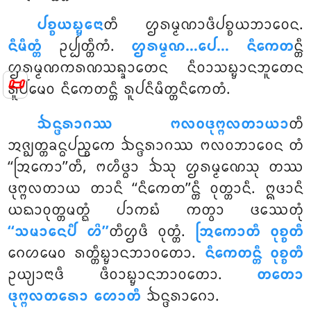
ᨸᨧ᩠ᨧᨿᨭ᩠ᨮᩮᨶᩣ
ᨲᩥ ᩌᩁᨾ᩠ᨾᨱᩣᨴᩥᨸᨧ᩠ᨧᨿᨽᩣᩅᩮᨶ.
ᨶᩥᨾᩥᨲ᩠ᨲᩴ
ᩏᨸ᩠ᨸᨲ᩠ᨲᩥᨠᩴ.
ᩌᩁᨾ᩠ᨾᨱ…ᨸᩮ… ᨶᩥᨠᩮᨲ
ᨶ᩠ᨲᩥ
ᩌᩁᨾ᩠ᨾᨱᨠᩁᨱᩈᨦ᩠ᨡᩣᨲᩮᨶ ᨶᩥᩅᩣᩈᨭ᩠ᨮᩣᨶᨽᩪᨲᩮᨶ
📜
ᩁᩪᨸᨾᩮᩅ ᨶᩥᨠᩮᨲᨶ᩠ᨲᩥ ᩁᩪᨸᨶᩥᨾᩥᨲ᩠ᨲᨶᩥᨠᩮᨲᩴ.
ᨨᨶ᩠ᨴᩁᩣᨣᩔ ᨻᩃᩅᨴᩩᨻ᩠ᨻᩃᨲᩣᨿᩣ
ᨲᩥ
ᩋᨩ᩠ᨫᨲ᩠ᨲᨡᨶ᩠ᨵᨸᨬ᩠ᨧᨠᩮ ᨨᨶ᩠ᨴᩁᩣᨣᩔ ᨻᩃᩅᨽᩣᩅᩮᨶ ᨲᩴ
‘‘ᩒᨠᩮᩣ’’ᨲᩥ, ᨻᩉᩥᨴ᩠ᨵᩣ ᨨᩈᩩ ᩌᩁᨾ᩠ᨾᨱᩮᩈᩩ ᨲᩔ
ᨴᩩᨻ᩠ᨻᩃᨲᩣᨿ ᨲᩣᨶᩥ ‘‘ᨶᩥᨠᩮᨲ’’ᨶ᩠ᨲᩥ ᩅᩩᨲ᩠ᨲᩣᨶᩥ. ᩍᨴᩣᨶᩥ
ᨿᨳᩣᩅᩩᨲ᩠ᨲᨾᨲ᩠ᨳᩴ ᨸᩣᨠᨭᩴ ᨠᨲ᩠ᩅᩣ ᨴᩔᩮᨲᩩᩴ
‘‘ᩈᨾᩣᨶᩮᨸᩥ ᩉᩦ’’
ᨲᩥᩌᨴᩥ ᩅᩩᨲ᩠ᨲᩴ.
ᩒᨠᩮᩣᨲᩥ ᩅᩩᨧ᩠ᨧᨲᩥ
ᨣᩮᩉᨾᩮᩅ ᩁᨲ᩠ᨲᩥᨭ᩠ᨮᩣᨶᨽᩣᩅᨲᩮᩣ.
ᨶᩥᨠᩮᨲᨶ᩠ᨲᩥ ᩅᩩᨧ᩠ᨧᨲᩥ
ᩏᨿ᩠ᨿᩣᨶᩣᨴᩥ ᨴᩥᩅᩣᨭ᩠ᨮᩣᨶᨽᩣᩅᨲᩮᩣ.
ᨲᨲᩮᩣ
ᨴᩩᨻ᩠ᨻᩃᨲᩁᩮᩣ ᩉᩮᩣᨲᩥ
ᨨᨶ᩠ᨴᩁᩣᨣᩮᩣ.