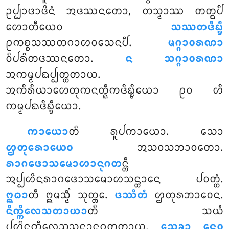
ᩏᨸ᩠ᨸᩣᨴᩣᨴᩦᨶᩴ ᩋᨴᩔᨶᨲᩮᩣ, ᨲᩈ᩠ᨾᩣᩔ ᨲᨲ᩠ᨳᨸᩥ
ᩉᩮᩣᨲᩥᨿᩮᩅ
ᩈᩔᨲᨴᩥᨭ᩠ᨮᩥ
ᩑᨠᨧ᩠ᨧᩈᩔᨲᨣᩣᩉᩅᩈᩮᨶᨸᩥ.
ᨾᨣ᩠ᨣᩣᩅᩁᨱᩣ
ᩅᩥᨸᩁᩦᨲᨴᩔᨶᨲᩮᩣ.
ᨶ ᩈᨣ᩠ᨣᩣᩅᩁᨱᩣ
ᩋᨠᨾ᩠ᨾᨸᨳᨸ᩠ᨸᨲ᩠ᨲᨲᩣᨿ.
ᩋᨠᩥᩁᩥᨿᩣᩉᩮᨲᩩᨠᨶᨲ᩠ᨳᩥᨠᨴᩥᨭ᩠ᨮᩥᨿᩮᩣ ᩑᩅ ᩉᩥ
ᨠᨾ᩠ᨾᨸᨳᨴᩥᨭ᩠ᨮᩥᨿᩮᩣ.
ᨠᩣᨿᩮᩣ
ᨲᩥ ᩁᩪᨸᨠᩣᨿᩮᩣ. ᩈᩮᩣ
ᩌᨲᩩᩁᩮᩣᨿᩮᩅ
ᩋᩈᩅᩈᨽᩣᩅᨲᩮᩣ.
ᩁᩣᨣᨴᩮᩣᩈᨾᩮᩣᩉᩣᨶᩩᨣᨲ
ᨶ᩠ᨲᩥ
ᩋᨸ᩠ᨸᩉᩦᨶᩁᩣᨣᨴᩮᩣᩈᨾᩮᩣᩉᩈᨶ᩠ᨲᩣᨶᩮ
ᨸᩅᨲ᩠ᨲᩴ.
ᩍᨵᩣ
ᨲᩥ ᩍᨾᩈ᩠ᨾᩥᩴ ᩈᩩᨲ᩠ᨲᩮ.
ᨴᩔᩥᨲᩴ
ᩌᨲᩩᩁᨽᩣᩅᩮᨶ.
ᨶᩥᨠ᩠ᨠᩥᩃᩮᩈᨲᩣᨿᩣ
ᨲᩥ ᩈᨿᩴ
ᨸᩉᩦᨶᨠᩥᩃᩮᩈᩈᨶ᩠ᨲᩣᨶᨣᨲᨲᩣᨿ.
ᩈᩮᨡᩣ ᨶᩮᩅ