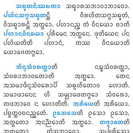
ᩈᨦ᩠ᨡᨲᨶᩥᩔᨭᨲᩣ
ᩈᨦ᩠ᨡᩣᩁᩈᨽᩣᩅᩣᨽᩣᩅᩮᩣ.
ᨸᩉᩦᨶᩈᨻ᩠ᨻᩈᨦ᩠ᨡᨲ
ᨶ᩠ᨲᩥ ᩅᩥᩁᩉᩥᨲᩈᨻ᩠ᨻᩈᨦ᩠ᨡᨲᩴ,
ᩅᩥᩈᨦ᩠ᨡᩣᩁᨶ᩠ᨲᩥ ᩋᨲ᩠ᨳᩮᩣ. ᨸᩉᩣᨶᨬ᩠ᨧ ᨲᩴ ᩅᩥᨶᨿᩮᩣ ᨧᩣᨲᩥ
ᨸᩉᩣᨶᩅᩥᨶᨿᩮᩣ
ᨸᩩᩁᩥᨾᩮᨶ ᩋᨲ᩠ᨳᩮᨶ. ᨴᩩᨲᩥᨿᩮᨶ ᨸᨶ
ᨸᩉᩦᨿᨲᩦᨲᩥ ᨸᩉᩣᨶᩴ, ᨲᩔ ᩅᩥᨶᨿᩮᩣᨲᩥ
ᨿᩮᩣᨩᩮᨲᨻ᩠ᨻᩮᩣ.
ᨽᩥᨶ᩠ᨶᩈᩴᩅᩁᨲ᩠ᨲᩣ
ᨲᩥ
ᨶᨭ᩠ᨮᩈᩴᩅᩁᨲ᩠ᨲᩣ,
ᩈᩴᩅᩁᩣᨽᩣᩅᨲᩮᩣᨲᩥ ᩋᨲ᩠ᨳᩮᩣ. ᨲᩮᨶ
ᩋᩈᨾᩣᨴᩥᨶ᩠ᨶᩈᩴᩅᩁᩮᩣᨸᩥ ᩈᨦ᩠ᨣᩉᩥᨲᩮᩣᩅ ᩉᩮᩣᨲᩥ.
ᩈᨾᩣᨴᩣᨶᩮᨶ ᩉᩥ ᩈᨾ᩠ᨸᩣᨴᩮᨲᨻ᩠ᨻᩮᩣ ᩈᩴᩅᩁᩮᩣ,
ᨲᨴᨽᩣᩅᩮ ᨶ ᩉᩮᩣᨲᩦᨲᩥ.
ᩋᩁᩥᨿᩮ
ᨲᩥ ᩋᩁᩥᨿᩮᩣ.
ᨸᨧ᩠ᨧᨲ᩠ᨲᩅᨧᨶᨬ᩠ᩉᩮᨲᩴ.
ᩑᩈᩮᩈᩮ
ᨲᩥ ᩑᩈᩮᩣ ᩑᩈᩮᩣ,
ᩋᨲ᩠ᨳᨲᩮᩣ ᩋᨶᨬ᩠ᨬᩮᩣᨲᩥ ᩋᨲ᩠ᨳᩮᩣ.
ᨲᨩ᩠ᨩᩣᨲᩮ
ᨲᩥ
ᩋᨲ᩠ᨳᨲᩮᩣ ᨲᩴᩈᨽᩣᩅᩮᩣ, ᩈᨸ᩠ᨸᩩᩁᩥᩈᩮᩣ