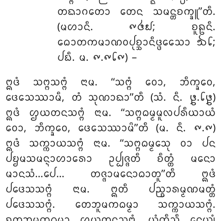
ᨲᨳᩣᨣᨲᩮᩣ ᨲᩮᨶ ᩈᨾᨶ᩠ᨲᨧᨠ᩠ᨡᩪ’’ᨲᩥ.
(ᨾᩉᩣᨶᩥ. ᪑᪕᪖; ᨧᩪᩊᨶᩥ.
ᨵᩮᩣᨲᨠᨾᩣᨱᩅᨸᩩᨧ᩠ᨨᩣᨶᩥᨴ᩠ᨴᩮᩈᩮᩣ ᪓᪒;
ᨸᨭᩥ. ᨾ. ᪑.᪑᪒᪑) –
ᩍᨴᩴ ᩈᨻ᩠ᨻᩈᨻ᩠ᨻᩴ ᨶᩣᨾ. ‘‘ᩈᨻ᩠ᨻᩴ ᩅᩮᩣ, ᨽᩥᨠ᩠ᨡᩅᩮ,
ᨴᩮᩈᩮᩔᩣᨾᩥ, ᨲᩴ ᩈᩩᨱᩣᨳᩣ’’ᨲᩥ (ᩈᩴ. ᨶᩥ. ᪔.᪒᪔)
ᩍᨴᩴ ᩌᨿᨲᨶᩈᨻ᩠ᨻᩴ ᨶᩣᨾ. ‘‘ᩈᨻ᩠ᨻᨵᨾ᩠ᨾᨾᩪᩃᨸᩁᩥᨿᩣᨿᩴ
ᩅᩮᩣ, ᨽᩥᨠ᩠ᨡᩅᩮ, ᨴᩮᩈᩮᩔᩣᨾᩦ’’ᨲᩥ (ᨾ. ᨶᩥ. ᪑.᪑)
ᩍᨴᩴ ᩈᨠ᩠ᨠᩣᨿᩈᨻ᩠ᨻᩴ ᨶᩣᨾ. ‘‘ᩈᨻ᩠ᨻᨵᨾ᩠ᨾᩮᩈᩩ ᩅᩣ ᨸᨶ
ᨸᨮᨾᩈᨾᨶ᩠ᨶᩣᩉᩣᩁᩮᩣ ᩏᨸ᩠ᨸᨩ᩠ᨩᨲᩥ ᨧᩥᨲ᩠ᨲᩴ ᨾᨶᩮᩣ
ᨾᩣᨶᩈᩴ…ᨸᩮ… ᨲᨩ᩠ᨩᩣᨾᨶᩮᩣᨵᩣᨲᩪ’’ᨲᩥ ᩍᨴᩴ
ᨸᨴᩮᩈᩈᨻ᩠ᨻᩴ ᨶᩣᨾ. ᩍᨲᩥ ᨸᨬ᩠ᨧᩣᩁᨾ᩠ᨾᨱᨾᨲ᩠ᨲᩴ
ᨸᨴᩮᩈᩈᨻ᩠ᨻᩴ. ᨲᩮᨽᩪᨾᨠᨵᨾ᩠ᨾᩣ ᩈᨠ᩠ᨠᩣᨿᩈᨻ᩠ᨻᩴ.
ᨧᨲᩩᨽᩪᨾᨠᨵᨾ᩠ᨾᩣ ᩌᨿᨲᨶᩈᨻ᩠ᨻᩴ. ᨿᩴᨠᩥᨬ᩠ᨧᩥ ᨶᩮᨿ᩠ᨿᩴ