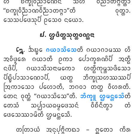
ᩉᩥ ᨧᨠ᩠ᨡᩩᩅᩥᨬ᩠ᨬᩣᨱᩮᨶ
ᩈᩉ ᩅᩥᨬ᩠ᨬᩣᨲᨻ᩠ᨻᨲ᩠ᨲᩣ
‘‘ᨧᨠ᩠ᨡᩩᩅᩥᨬ᩠ᨬᩣᨱᩅᩥᨬ᩠ᨬᩣᨲᨻ᩠ᨻᩣ’’ᨲᩥ ᩅᩩᨲ᩠ᨲᩣ.
ᩈᩮᩈᨸᨴᩮᩈᩩᨸᩥ ᩑᩈᩮᩅ ᨶᨿᩮᩣ.
᪖. ᩌᨴᩥᨲ᩠ᨲᩈᩩᨲ᩠ᨲᩅᨱ᩠ᨱᨶᩣ
. ᨨᨭ᩠ᨮᩮ
ᨣᨿᩣᩈᩦᩈᩮ
ᨲᩥ ᨣᨿᩣᨣᩣᨾᩔ ᩉᩥ
᪒᪘
ᩋᩅᩥᨴᩪᩁᩮ ᨣᨿᩣᨲᩥ ᩑᨠᩣ ᨸᩮᩣᨠ᩠ᨡᩁᨱᩦᨸᩥ ᩋᨲ᩠ᨳᩥ
ᨶᨴᩦᨸᩥ, ᨣᨿᩣᩈᩦᩈᨶᩣᨾᨠᩮᩣ ᩉᨲ᩠ᨳᩥᨠᩩᨾ᩠ᨽᩈᨴᩥᩈᩮᩣ
ᨸᩥᨭ᩠ᨮᩥᨸᩣᩈᩣᨱᩮᩣᨸᩥ, ᨿᨲ᩠ᨳ ᨽᩥᨠ᩠ᨡᩩᩈᩉᩔᩔᨸᩥ
ᩒᨠᩣᩈᩮᩣ ᨸᩉᩮᩣᨲᩥ, ᨽᨣᩅᩣ ᨲᨲ᩠ᨳ ᩅᩥᩉᩁᨲᩥ.
ᨲᩮᨶ ᩅᩩᨲ᩠ᨲᩴ ‘‘ᨣᨿᩣᩈᩦᩈᩮ’’ᨲᩥ.
ᨽᩥᨠ᩠ᨡᩪ ᩌᨾᨶ᩠ᨲᩮᩈᩦ
ᨲᩥ
ᨲᩮᩈᩴ ᩈᨸ᩠ᨸᩣᨿᨵᨾ᩠ᨾᨴᩮᩈᨶᩴ ᩅᩥᨧᩥᨶᩥᨲ᩠ᩅᩣ ᨲᩴ
ᨴᩮᩈᩮᩔᩣᨾᩦᨲᩥ ᩌᨾᨶ᩠ᨲᩮᩈᩥ.
ᨲᨲᩕᩣᨿᩴ ᩋᨶᩩᨸᩩᨻ᩠ᨻᩥᨠᨳᩣ – ᩍᨲᩮᩣ ᨠᩥᩁ