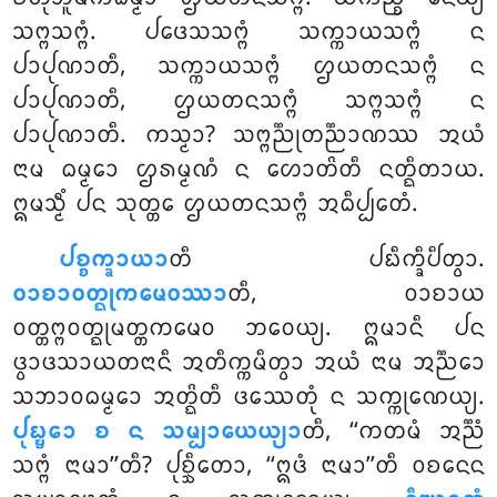
ᩈᨻ᩠ᨻᩈᨻ᩠ᨻᩴ. ᨸᨴᩮᩈᩈᨻ᩠ᨻᩴ ᩈᨠ᩠ᨠᩣᨿᩈᨻ᩠ᨻᩴ
ᨶ
ᨸᩣᨸᩩᨱᩣᨲᩥ, ᩈᨠ᩠ᨠᩣᨿᩈᨻ᩠ᨻᩴ ᩌᨿᨲᨶᩈᨻ᩠ᨻᩴ ᨶ
ᨸᩣᨸᩩᨱᩣᨲᩥ, ᩌᨿᨲᨶᩈᨻ᩠ᨻᩴ ᩈᨻ᩠ᨻᩈᨻ᩠ᨻᩴ ᨶ
ᨸᩣᨸᩩᨱᩣᨲᩥ. ᨠᩈ᩠ᨾᩣ? ᩈᨻ᩠ᨻᨬ᩠ᨬᩩᨲᨬ᩠ᨬᩣᨱᩔ ᩋᨿᩴ
ᨶᩣᨾ ᨵᨾ᩠ᨾᩮᩣ ᩌᩁᨾ᩠ᨾᨱᩴ ᨶ ᩉᩮᩣᨲᩦᨲᩥ ᨶᨲ᩠ᨳᩥᨲᩣᨿ.
ᩍᨾᩈ᩠ᨾᩥᩴ ᨸᨶ ᩈᩩᨲ᩠ᨲᩮ ᩌᨿᨲᨶᩈᨻ᩠ᨻᩴ ᩋᨵᩥᨸ᩠ᨸᩮᨲᩴ.
ᨸᨧ᩠ᨧᨠ᩠ᨡᩣᨿᩣ
ᨲᩥ
ᨸᨭᩥᨠ᩠ᨡᩥᨸᩥᨲ᩠ᩅᩣ.
ᩅᩣᨧᩣᩅᨲ᩠ᨳᩩᨠᨾᩮᩅᩔᩣ
ᨲᩥ, ᩅᩣᨧᩣᨿ
ᩅᨲ᩠ᨲᨻ᩠ᨻᩅᨲ᩠ᨳᩩᨾᨲ᩠ᨲᨠᨾᩮᩅ ᨽᩅᩮᨿ᩠ᨿ. ᩍᨾᩣᨶᩥ ᨸᨶ
ᨴ᩠ᩅᩣᨴᩈᩣᨿᨲᨶᩣᨶᩥ ᩋᨲᩥᨠ᩠ᨠᨾᩥᨲ᩠ᩅᩣ ᩋᨿᩴ ᨶᩣᨾ ᩋᨬ᩠ᨬᩮᩣ
ᩈᨽᩣᩅᨵᨾ᩠ᨾᩮᩣ ᩋᨲ᩠ᨳᩦᨲᩥ ᨴᩔᩮᨲᩩᩴ ᨶ ᩈᨠ᩠ᨠᩩᨱᩮᨿ᩠ᨿ.
ᨸᩩᨭ᩠ᨮᩮᩣ ᨧ ᨶ ᩈᨾ᩠ᨸᩣᨿᩮᨿ᩠ᨿᩣ
ᨲᩥ, ‘‘ᨠᨲᨾᩴ ᩋᨬ᩠ᨬᩴ
ᩈᨻ᩠ᨻᩴ ᨶᩣᨾᩣ’’ᨲᩥ? ᨸᩩᨧ᩠ᨨᩥᨲᩮᩣ, ‘‘ᩍᨴᩴ ᨶᩣᨾᩣ’’ᨲᩥ ᩅᨧᨶᩮᨶ