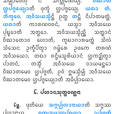
ᩈᨾ᩠ᨸᩣᨴᩮᨲᩩᩴ ᨶ ᩈᨠ᩠ᨠᩩᨱᩮᨿ᩠ᨿ.
ᩅᩥᨥᩣᨲᩴ
ᩌᨸᨩ᩠ᨩᩮᨿ᩠ᨿᩣ
ᨲᩥ ᨴᩩᨠ᩠ᨡᩴ ᩌᨸᨩ᩠ᨩᩮᨿ᩠ᨿ.
ᨿᨳᩣ ᨲᩴ,
ᨽᩥᨠ᩠ᨡᩅᩮ, ᩋᩅᩥᩈᨿᩈ᩠ᨾᩥ
ᨶ᩠ᨲᩥ ᩑᨲ᩠ᨳ
ᨲ
ᨶ᩠ᨲᩥ ᨶᩥᨸᩣᨲᨾᨲ᩠ᨲᩴ.
ᨿᨳᩣ
ᨲᩥ ᨠᩣᩁᨱᩅᨧᨶᩴ, ᨿᩈ᩠ᨾᩣ ᩋᩅᩥᩈᨿᩮ
ᨸᩩᨭ᩠ᨮᩮᩣᨲᩥ ᩋᨲ᩠ᨳᩮᩣ. ᩋᩅᩥᩈᨿᩈ᩠ᨾᩥᨬ᩠ᩉᩥ ᩈᨲ᩠ᨲᩣᨶᩴ
ᩅᩥᨥᩣᨲᩮᩣᩅ ᩉᩮᩣᨲᩥ, ᨠᩪᨭᩣᨣᩣᩁᨾᨲ᩠ᨲᩴ ᩈᩥᩃᩴ
ᩈᩦᩈᩮᨶ ᩏᨠ᩠ᨡᩥᨸᩥᨲ᩠ᩅᩣ ᨣᨾ᩠ᨽᩦᩁᩮ ᩏᨴᨠᩮ ᨲᩁᨱᩴ
ᩋᩅᩥᩈᨿᩮᩣ, ᨲᨳᩣ ᨧᨶ᩠ᨴᩥᨾᩈᩪᩁᩥᨿᩣᨶᩴ ᩌᨠᨯ᩠ᨰᩥᨲ᩠ᩅᩣ
ᨸᩣᨲᨶᩴ, ᨲᩈ᩠ᨾᩥᩴ ᩋᩅᩥᩈᨿᩮ ᩅᩣᨿᨾᨶ᩠ᨲᩮᩣ
ᩅᩥᨥᩣᨲᨾᩮᩅ ᩌᨸᨩ᩠ᨩᨲᩥ, ᩑᩅᩴ ᩍᨾᩈ᩠ᨾᩥᨾ᩠ᨸᩥ ᩋᩅᩥᩈᨿᩮ
ᩅᩥᨥᩣᨲᨾᩮᩅ ᩌᨸᨩ᩠ᨩᩮᨿ᩠ᨿᩣᨲᩥ ᩋᨵᩥᨸ᩠ᨸᩣᨿᩮᩣ.
᪒. ᨸᩉᩣᨶᩈᩩᨲ᩠ᨲᩅᨱ᩠ᨱᨶᩣ
. ᨴᩩᨲᩥᨿᩮ
ᩈᨻ᩠ᨻᨸ᩠ᨸᩉᩣᨶᩣᨿᩣ
ᨲᩥ ᩈᨻ᩠ᨻᩔ
᪒᪔
ᨸᩉᩣᨶᩣᨿ.
ᨧᨠ᩠ᨡᩩᩈᨾ᩠ᨹᩔᨸᨧ᩠ᨧᨿᩣ ᩏᨸ᩠ᨸᨩ᩠ᨩᨲᩥ