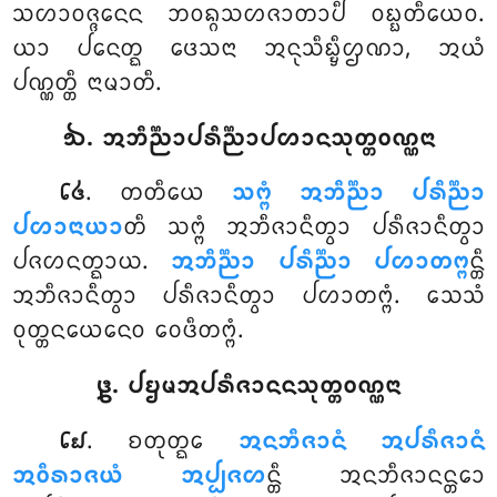
ᩈᩉᩣᩅᨩ᩠ᨩᨶᩮᨶ ᨽᩅᨦ᩠ᨣᩈᩉᨩᩣᨲᩣᨸᩥ ᩅᨭ᩠ᨭᨲᩥᨿᩮᩅ.
ᨿᩣ ᨸᨶᩮᨲ᩠ᨳ ᨴᩮᩈᨶᩣ ᩋᨶᩩᩈᩥᨭ᩠ᨮᩥᩌᨱᩣ, ᩋᨿᩴ
ᨸᨱ᩠ᨱᨲ᩠ᨲᩥ ᨶᩣᨾᩣᨲᩥ.
᪓. ᩋᨽᩥᨬ᩠ᨬᩣᨸᩁᩥᨬ᩠ᨬᩣᨸᩉᩣᨶᩈᩩᨲ᩠ᨲᩅᨱ᩠ᨱᨶᩣ
. ᨲᨲᩥᨿᩮ
ᩈᨻ᩠ᨻᩴ ᩋᨽᩥᨬ᩠ᨬᩣ ᨸᩁᩥᨬ᩠ᨬᩣ
᪒᪕
ᨸᩉᩣᨶᩣᨿᩣ
ᨲᩥ ᩈᨻ᩠ᨻᩴ ᩋᨽᩥᨩᩣᨶᩥᨲ᩠ᩅᩣ ᨸᩁᩥᨩᩣᨶᩥᨲ᩠ᩅᩣ
ᨸᨩᩉᨶᨲ᩠ᨳᩣᨿ.
ᩋᨽᩥᨬ᩠ᨬᩣ ᨸᩁᩥᨬ᩠ᨬᩣ ᨸᩉᩣᨲᨻ᩠ᨻ
ᨶ᩠ᨲᩥ
ᩋᨽᩥᨩᩣᨶᩥᨲ᩠ᩅᩣ ᨸᩁᩥᨩᩣᨶᩥᨲ᩠ᩅᩣ ᨸᩉᩣᨲᨻ᩠ᨻᩴ. ᩈᩮᩈᩴ
ᩅᩩᨲ᩠ᨲᨶᨿᩮᨶᩮᩅ ᩅᩮᨴᩥᨲᨻ᩠ᨻᩴ.
᪔. ᨸᨮᨾᩋᨸᩁᩥᨩᩣᨶᨶᩈᩩᨲ᩠ᨲᩅᨱ᩠ᨱᨶᩣ
. ᨧᨲᩩᨲ᩠ᨳᩮ
ᩋᨶᨽᩥᨩᩣᨶᩴ ᩋᨸᩁᩥᨩᩣᨶᩴ
᪒᪖
ᩋᩅᩥᩁᩣᨩᨿᩴ ᩋᨸ᩠ᨸᨩᩉ
ᨶ᩠ᨲᩥ ᩋᨶᨽᩥᨩᩣᨶᨶ᩠ᨲᩮᩣ