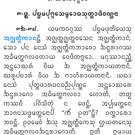
᪑-᪔. ᨸᨮᨾᨸᩩᨻ᩠ᨻᩮᩈᨾ᩠ᨻᩮᩣᨵᩈᩩᨲ᩠ᨲᩣᨴᩥᩅᨱ᩠ᨱᨶᩣ
. ᨿᨾᨠᩅᨣ᩠ᨣᩔ
ᨸᨮᨾᨴᩩᨲᩥᨿᩮᩈᩩ
᪑᪓-᪑᪖
ᩋᨩ᩠ᨫᨲ᩠ᨲᩥᨠᩣᨶ
ᨶ᩠ᨲᩥ ᩋᨩ᩠ᨫᨲ᩠ᨲᨩ᩠ᨫᨲ᩠ᨲᩅᩈᩮᨶ ᩋᨩ᩠ᨫᨲ᩠ᨲᩥᨠᩣᨶᩴ.
ᩈᩮᩣ ᨸᨶ ᨶᩮᩈᩴ ᩋᨩ᩠ᨫᨲ᩠ᨲᩥᨠᨽᩣᩅᩮᩣ ᨨᨶ᩠ᨴᩁᩣᨣᩔ
ᩋᨵᩥᨾᨲ᩠ᨲᨻᩃᩅᨲᩣᨿ ᩅᩮᨴᩥᨲᨻ᩠ᨻᩮᩣ. ᨾᨶᩩᩔᩣᨶᨬ᩠ᩉᩥ
ᩋᨶ᩠ᨲᩮᩣᨥᩁᩴ ᩅᩥᨿ ᨨ ᩋᨩ᩠ᨫᨲ᩠ᨲᩥᨠᩣᨿᨲᨶᩣᨶᩥ,
ᨥᩁᩪᨸᨧᩣᩁᩴ ᩅᩥᨿ ᨨ ᨻᩣᩉᩥᩁᩣᨿᨲᨶᩣᨶᩥ. ᨿᨳᩣ
ᨶᩮᩈᩴ ᨸᩩᨲ᩠ᨲᨴᩣᩁᨵᨶᨵᨬ᩠ᨬᨸᩩᨱ᩠ᨱᩮ ᩋᨶ᩠ᨲᩮᩣᨥᩁᩮ
ᨨᨶ᩠ᨴᩁᩣᨣᩮᩣ ᩋᨵᩥᨾᨲ᩠ᨲᨻᩃᩅᩣ ᩉᩮᩣᨲᩥ, ᨲᨲ᩠ᨳ
ᨠᩔᨧᩥ ᨸᩅᩥᩈᩥᨲᩩᩴ ᨶ ᨴᩮᨶ᩠ᨲᩥ, ᩋᨸ᩠ᨸᨾᨲ᩠ᨲᩮᨶ
ᨽᩣᨩᨶᩈᨴ᩠ᨴᨾᨲ᩠ᨲᩮᨶᩣᨸᩥ ‘‘ᨠᩥᩴ ᩑᨲ’’ᨶ᩠ᨲᩥ? ᩅᨲ᩠ᨲᩣᩁᩮᩣ
ᨽᩅᨶ᩠ᨲᩥ. ᩑᩅᨾᩮᩅᩴ ᨨᩈᩩ ᩋᨩ᩠ᨫᨲ᩠ᨲᩥᨠᩮᩈᩩ ᩌᨿᨲᨶᩮᩈᩩ
ᩋᨵᩥᨾᨲ᩠ᨲᨻᩃᩅᨨᨶ᩠ᨴᩁᩣᨣᩮᩣᨲᩥ. ᩍᨲᩥ ᩍᨾᩣᨿ