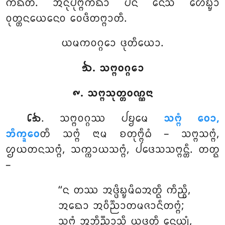
ᨠᨳᩥᨲᩴ. ᩋᨶᩩᨸᩩᨻ᩠ᨻᨠᨳᩣ ᨸᨶ ᨶᩮᩈᩴ ᩉᩮᨭ᩠ᨮᩣ
ᩅᩩᨲ᩠ᨲᨶᨿᩮᨶᩮᩅ ᩅᩮᨴᩥᨲᨻ᩠ᨻᩣᨲᩥ.
ᨿᨾᨠᩅᨣ᩠ᨣᩮᩣ ᨴᩩᨲᩥᨿᩮᩣ.
᪓. ᩈᨻ᩠ᨻᩅᨣ᩠ᨣᩮᩣ
᪑. ᩈᨻ᩠ᨻᩈᩩᨲ᩠ᨲᩅᨱ᩠ᨱᨶᩣ
. ᩈᨻ᩠ᨻᩅᨣ᩠ᨣᩔ ᨸᨮᨾᩮ
ᩈᨻ᩠ᨻᩴ ᩅᩮᩣ,
᪒᪓
ᨽᩥᨠ᩠ᨡᩅᩮ
ᨲᩥ ᩈᨻ᩠ᨻᩴ ᨶᩣᨾ ᨧᨲᩩᨻ᩠ᨻᩥᨵᩴ – ᩈᨻ᩠ᨻᩈᨻ᩠ᨻᩴ,
ᩌᨿᨲᨶᩈᨻ᩠ᨻᩴ, ᩈᨠ᩠ᨠᩣᨿᩈᨻ᩠ᨻᩴ, ᨸᨴᩮᩈᩈᨻ᩠ᨻᨶ᩠ᨲᩥ. ᨲᨲ᩠ᨳ
–
‘‘ᨶ ᨲᩔ ᩋᨴ᩠ᨴᩥᨭ᩠ᨮᨾᩥᨵᩋᨲ᩠ᨳᩥ ᨠᩥᨬ᩠ᨧᩥ,
ᩋᨳᩮᩣ ᩋᩅᩥᨬ᩠ᨬᩣᨲᨾᨩᩣᨶᩥᨲᨻ᩠ᨻᩴ;
ᩈᨻ᩠ᨻᩴ
ᩋᨽᩥᨬ᩠ᨬᩣᩈᩥ ᨿᨴᨲ᩠ᨳᩥ ᨶᩮᨿ᩠ᨿᩴ,