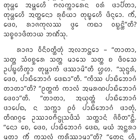
ᨲᩩᨾ᩠ᩉᩮ ᩋᨾ᩠ᩉᩮᩉᩥ ᨻᩃᨠ᩠ᨠᩣᩁᩮᨶ ᩅᩁᩴ ᨴᩣᨸᩥᨲᩣ,
ᨲᩩᨾ᩠ᩉᩮᩉᩥ ᩋᨲ᩠ᨲᨶᩮᩣ ᩁᩩᨧᩥᨿᩣ ᨲᩩᨭ᩠ᨮᩮᩉᩥ ᨴᩥᨶ᩠ᨶᩮᩣ. ᨠᩥᩴ,
ᨴᩮᩅ, ᩁᩣᨩᨠᩩᩃᩔ ᨴ᩠ᩅᩮ ᨠᨳᩣ ᩅᨭ᩠ᨭᨶ᩠ᨲᩦ’’ᨲᩥ?
ᩈᨧ᩠ᨧᩅᩣᨴᩥᨲᩣᨿ ᨽᨱᩥᩴᩈᩩ.
ᩁᩣᨩᩣ ᩅᩥᨶᩥᩅᨲ᩠ᨲᩥᨲᩩᩴ ᩋᩃᨽᨶ᩠ᨲᩮᩣ – ‘‘ᨲᩣᨲᩣ,
ᩈᨲ᩠ᨲ ᩈᩴᩅᨧ᩠ᨨᩁᩮ ᩈᨲ᩠ᨲ ᨾᩣᩈᩮ ᩈᨲ᩠ᨲ ᨧ ᨴᩥᩅᩈᩮ
ᩏᨸᨭ᩠ᨮᩉᩥᨲ᩠ᩅᩣ ᨲᩩᨾ᩠ᩉᩣᨠᩴ ᨴᩔᩣᨾᩦ’’ᨲᩥ ᩌᩉ. ‘‘ᩈᩩᨶ᩠ᨴᩁᩴ,
ᨴᩮᩅ, ᨸᩣᨭᩥᨽᩮᩣᨣᩴ ᨴᩮᨳᩣ’’ᨲᩥ. ‘‘ᨠᩥᩔ ᨸᩣᨭᩥᨽᩮᩣᨣᩴ
ᨲᩣᨲᩣ’’ᨲᩥ? ‘‘ᩑᨲ᩠ᨲᨠᩴ ᨠᩣᩃᩴ ᩋᨾᩁᨱᨸᩣᨭᩥᨽᩮᩣᨣᩴ
ᨴᩮᩅᩣ’’ᨲᩥ. ‘‘ᨲᩣᨲᩣ, ᩋᨿᩩᨲ᩠ᨲᩴ ᨸᩣᨭᩥᨽᩮᩣᨣᩴ
ᨴᩣᨸᩮᨳ, ᨶ ᩈᨠ᩠ᨠᩣ ᩑᩅᩴ ᨸᩣᨭᩥᨽᩮᩣᨣᩴ ᨴᩣᨲᩩᩴ,
ᨲᩥᨱᨣ᩠ᨣᩮ ᩏᩔᩣᩅᨻᩥᨶ᩠ᨴᩩᩈᨴᩥᩈᩴ ᩈᨲ᩠ᨲᩣᨶᩴ ᨩᩦᩅᩥᨲ’’ᨶ᩠ᨲᩥ.
‘‘ᨶᩮᩣ ᨧᩮ, ᨴᩮᩅ, ᨸᩣᨭᩥᨽᩮᩣᨣᩴ ᨴᩮᨳ, ᨾᨿᩴ ᩋᨶ᩠ᨲᩁᩣ
ᨾᨲᩣ ᨠᩥᩴ ᨠᩩᩈᩃᩴ ᨠᩁᩥᩔᩣᨾᩣ’’ᨲᩥ? ‘‘ᨲᩮᨶ ᩉᩥ,