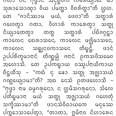
ᨣᨲᩣ ᨸᨶ ᨻᩩᨴ᩠ᨵᩣᨶᩴ ᩋᨶᩩᨧ᩠ᨨᩅᩥᨠᩴ ᨠᩁᩮᨿ᩠ᨿᩣᨳ. ᨾᩣ
ᩈᩩᩁᩣᩈᩮᩣᨱ᩠ᨯᩣ ᩅᩥᨿ ᨸᨾᨲ᩠ᨲᩣ ᩅᩥᨧᩁᩥᨲ᩠ᨳᩣ’’ᨲᩥ ᩌᩉ.
ᨲᩮ ‘‘ᨩᩣᨶᩥᩔᩣᨾ ᨾᨿᩴ, ᨴᩮᩅᩣ’’ᨲᩥ ᩈᨲ᩠ᨳᩣᩁᩴ
ᨣᩉᩮᨲ᩠ᩅᩣ ᨣᨲᩣ, ᩅᩥᩉᩣᩁᩴ ᨠᩣᩁᩮᨲ᩠ᩅᩣ ᩈᨲ᩠ᨳᩩ
ᨶᩥᨿ᩠ᨿᩣᨲᩮᨲ᩠ᩅᩣ ᨲᨲ᩠ᨳ ᩈᨲ᩠ᨳᩣᩁᩴ ᨸᨭᩥᨩᨣ᩠ᨣᨶ᩠ᨲᩣ
ᨠᩣᩃᩮᨶ ᨳᩮᩁᩣᩈᨶᩮ, ᨠᩣᩃᩮᨶ ᨾᨩ᩠ᨫᩥᨾᩣᩈᨶᩮ,
ᨠᩣᩃᩮᨶ ᩈᨦ᩠ᨥᨶᩅᨠᩣᩈᨶᩮ ᨲᩥᨭ᩠ᨮᨶ᩠ᨲᩥ. ᨴᩣᨶᩴ
ᩏᨸᨸᩁᩥᨠ᩠ᨡᨾᩣᨶᩣᨶᩴ ᨲᩥᨱ᩠ᨱᨾ᩠ᨸᩥ ᨩᨶᩣᨶᩴ ᩑᨠᩈᨴᩥᩈᨾᩮᩅ
ᩋᩉᩮᩣᩈᩥ. ᨲᩮ ᩏᨸᨠᨭ᩠ᨮᩣᨿ ᩅᩔᩪᨸᨶᩣᨿᩥᨠᩣᨿ
ᨧᩥᨶ᩠ᨲᨿᩥᩴᩈᩩ – ‘‘ᨠᨳᩴ ᨶᩩ ᨡᩮᩣ ᩈᨲ᩠ᨳᩩ ᩋᨩ᩠ᨫᩣᩈᨿᩴ
ᨣᨱ᩠ᩉᩮᨿ᩠ᨿᩣᨾᩣ’’ᨲᩥ? ᩋᨳ ᨶᩮᩈᩴ ᩑᨲᨴᩉᩮᩣᩈᩥ –
‘‘ᨻᩩᨴ᩠ᨵᩣ ᨶᩣᨾ ᨵᨾ᩠ᨾᨣᩁᩩᨶᩮᩣ, ᨶ ᩌᨾᩥᩈᨣᩁᩩᨶᩮᩣ, ᩈᩦᩃᩮ
ᨸᨲᩥᨭ᩠ᨮᨾᩣᨶᩣ ᨾᨿᩴ ᩈᨲ᩠ᨳᩩ ᩋᨩ᩠ᨫᩣᩈᨿᩴ ᨣᩉᩮᨲᩩᩴ
ᩈᨠ᩠ᨡᩥᩔᩣᨾᩣ’’ᨲᩥ ᨴᩣᨶᩈᩴᩅᩥᨵᩣᨿᨠᩮ ᨾᨶᩩᩔᩮ
ᨸᨠ᩠ᨠᩮᩣᩈᩣᨸᩮᨲ᩠ᩅᩣ, ‘‘ᨲᩣᨲᩣ, ᩍᨾᩥᨶᩣᩅ ᨶᩦᩉᩣᩁᩮᨶ