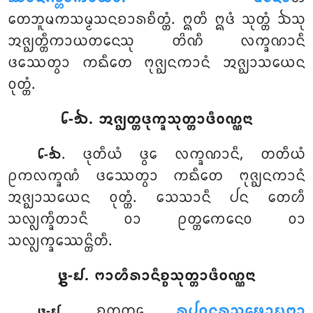
ᨲᩮᨽᩪᨾᨠᩈᨾ᩠ᨾᩈᨶᨧᩣᩁᨧᩥᨲ᩠ᨲᩴ. ᩍᨲᩥ ᩍᨴᩴ ᩈᩩᨲ᩠ᨲᩴ ᨨᩈᩩ
ᩋᨩ᩠ᨫᨲ᩠ᨲᩥᨠᩣᨿᨲᨶᩮᩈᩩ ᨲᩦᨱᩥ ᩃᨠ᩠ᨡᨱᩣᨶᩥ
ᨴᩔᩮᨲ᩠ᩅᩣ ᨠᨳᩥᨲᩮ ᨻᩩᨩ᩠ᨫᨶᨠᩣᨶᩴ ᩋᨩ᩠ᨫᩣᩈᨿᩮᨶ
ᩅᩩᨲ᩠ᨲᩴ.
᪒-᪓. ᩋᨩ᩠ᨫᨲ᩠ᨲᨴᩩᨠ᩠ᨡᩈᩩᨲ᩠ᨲᩣᨴᩥᩅᨱ᩠ᨱᨶᩣ
. ᨴᩩᨲᩥᨿᩴ ᨴ᩠ᩅᩮ ᩃᨠ᩠ᨡᨱᩣᨶᩥ, ᨲᨲᩥᨿᩴ
᪒-᪓
ᩑᨠᩃᨠ᩠ᨡᨱᩴ ᨴᩔᩮᨲ᩠ᩅᩣ ᨠᨳᩥᨲᩮ ᨻᩩᨩ᩠ᨫᨶᨠᩣᨶᩴ
ᩋᨩ᩠ᨫᩣᩈᨿᩮᨶ ᩅᩩᨲ᩠ᨲᩴ. ᩈᩮᩈᩣᨶᩥ ᨸᨶ ᨲᩮᩉᩥ
ᩈᩃ᩠ᩃᨠ᩠ᨡᩥᨲᩣᨶᩥ ᩅᩣ ᩑᨲ᩠ᨲᨠᩮᨶᩮᩅ ᩅᩣ
ᩈᩃ᩠ᩃᨠ᩠ᨡᩮᩔᨶ᩠ᨲᩦᨲᩥ.
᪔-᪖. ᨻᩣᩉᩥᩁᩣᨶᩥᨧ᩠ᨧᩈᩩᨲ᩠ᨲᩣᨴᩥᩅᨱ᩠ᨱᨶᩣ
. ᨧᨲᩩᨲ᩠ᨳᩮ
ᩁᩪᨸᨣᨶ᩠ᨵᩁᩈᨹᩮᩣᨭ᩠ᨮᨻ᩠ᨻᩣ
᪔-᪖