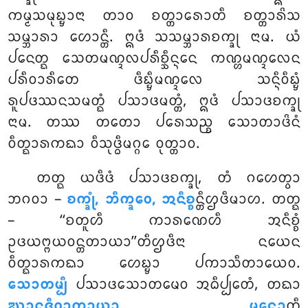
ᨠᨾ᩠ᨾᩈᨾᩩᨭ᩠ᨮᩣᨶᩣ ᨲᩣᩅ ᨧᨲ᩠ᨲᩣᩁᩮᩣᨲᩥ ᨧᨲ᩠ᨲᩣᩁᩦᩈ
ᩈᨾ᩠ᨽᩣᩁᩣ ᩉᩮᩣᨶ᩠ᨲᩥ. ᩍᨴᩴ ᩈᩈᨾ᩠ᨽᩣᩁᨧᨠ᩠ᨡᩩ
ᨶᩣᨾ. ᨿᩴ
ᨸᨶᩮᨲ᩠ᨳ ᩈᩮᨲᨾᨱ᩠ᨯᩃᨸᩁᩥᨧ᩠ᨨᩥᨶ᩠ᨶᩮᨶ ᨠᨱ᩠ᩉᨾᨱ᩠ᨯᩃᩮᨶ
ᨸᩁᩥᩅᩣᩁᩥᨲᩮ ᨴᩥᨭ᩠ᨮᩥᨾᨱ᩠ᨯᩃᩮ ᩈᨶ᩠ᨶᩥᩅᩥᨭ᩠ᨮᩴ
ᩁᩪᨸᨴᩔᨶᩈᨾᨲ᩠ᨳᩴ ᨸᩈᩣᨴᨾᨲ᩠ᨲᩴ, ᩍᨴᩴ ᨸᩈᩣᨴᨧᨠ᩠ᨡᩩ
ᨶᩣᨾ. ᨲᩔ ᨲᨲᩮᩣ ᨸᩁᩮᩈᨬ᩠ᨧ ᩈᩮᩣᨲᩣᨴᩦᨶᩴ
ᩅᩥᨲ᩠ᨳᩣᩁᨠᨳᩣ ᩅᩥᩈᩩᨴ᩠ᨵᩥᨾᨣ᩠ᨣᩮ ᩅᩩᨲ᩠ᨲᩣᩅ.
ᨲᨲ᩠ᨳ ᨿᨴᩥᨴᩴ ᨸᩈᩣᨴᨧᨠ᩠ᨡᩩ, ᨲᩴ ᨣᩉᩮᨲ᩠ᩅᩣ
ᨽᨣᩅᩣ –
ᨧᨠ᩠ᨡᩩᩴ, ᨽᩥᨠ᩠ᨡᩅᩮ, ᩋᨶᩥᨧ᩠ᨧ
ᨶ᩠ᨲᩥᩌᨴᩥᨾᩣᩉ. ᨲᨲ᩠ᨳ
– ‘‘ᨧᨲᩪᩉᩥ ᨠᩣᩁᨱᩮᩉᩥ ᩋᨶᩥᨧ᩠ᨧᩴ
ᩏᨴᨿᨻ᩠ᨻᨿᩅᨶ᩠ᨲᨲᩣᨿᩣ’’ᨲᩥᩌᨴᩥᨶᩣ ᨶᨿᩮᨶ
ᩅᩥᨲ᩠ᨳᩣᩁᨠᨳᩣ ᩉᩮᨭ᩠ᨮᩣ ᨸᨠᩣᩈᩥᨲᩣᨿᩮᩅ.
ᩈᩮᩣᨲᨾ᩠ᨸᩥ
ᨸᩈᩣᨴᩈᩮᩣᨲᨾᩮᩅ ᩋᨵᩥᨸ᩠ᨸᩮᨲᩴ, ᨲᨳᩣ
ᨥᩣᨶᨩᩥᩅ᩠ᩉᩣᨠᩣᨿᩣ. ᨾᨶᩮᩣ
ᨲᩥ