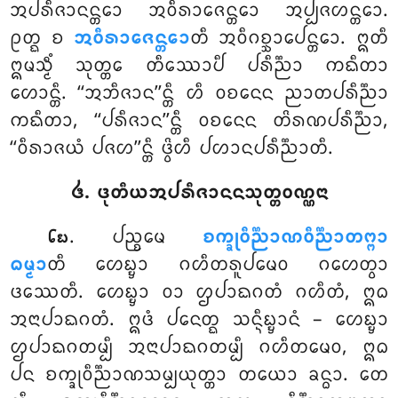
ᩋᨸᩁᩥᨩᩣᨶᨶ᩠ᨲᩮᩣ ᩋᩅᩥᩁᩣᨩᩮᨶ᩠ᨲᩮᩣ ᩋᨸ᩠ᨸᨩᩉᨶ᩠ᨲᩮᩣ.
ᩑᨲ᩠ᨳ ᨧ
ᩋᩅᩥᩁᩣᨩᩮᨶ᩠ᨲᩮᩣ
ᨲᩥ ᩋᩅᩥᨣᨧ᩠ᨨᩣᨸᩮᨶ᩠ᨲᩮᩣ. ᩍᨲᩥ
ᩍᨾᩈ᩠ᨾᩥᩴ ᩈᩩᨲ᩠ᨲᩮ ᨲᩥᩔᩮᩣᨸᩥ ᨸᩁᩥᨬ᩠ᨬᩣ ᨠᨳᩥᨲᩣ
ᩉᩮᩣᨶ᩠ᨲᩥ. ‘‘ᩋᨽᩥᨩᩣᨶ’’ᨶ᩠ᨲᩥ ᩉᩥ ᩅᨧᨶᩮᨶ ᨬᩣᨲᨸᩁᩥᨬ᩠ᨬᩣ
ᨠᨳᩥᨲᩣ, ‘‘ᨸᩁᩥᨩᩣᨶ’’ᨶ᩠ᨲᩥ ᩅᨧᨶᩮᨶ ᨲᩦᩁᨱᨸᩁᩥᨬ᩠ᨬᩣ,
‘‘ᩅᩥᩁᩣᨩᨿᩴ ᨸᨩᩉ’’ᨶ᩠ᨲᩥ ᨴ᩠ᩅᩦᩉᩥ ᨸᩉᩣᨶᨸᩁᩥᨬ᩠ᨬᩣᨲᩥ.
᪕. ᨴᩩᨲᩥᨿᩋᨸᩁᩥᨩᩣᨶᨶᩈᩩᨲ᩠ᨲᩅᨱ᩠ᨱᨶᩣ
. ᨸᨬ᩠ᨧᨾᩮ
ᨧᨠ᩠ᨡᩩᩅᩥᨬ᩠ᨬᩣᨱᩅᩥᨬ᩠ᨬᩣᨲᨻ᩠ᨻᩣ
᪒᪗
ᨵᨾ᩠ᨾᩣ
ᨲᩥ ᩉᩮᨭ᩠ᨮᩣ ᨣᩉᩥᨲᩁᩪᨸᨾᩮᩅ ᨣᩉᩮᨲ᩠ᩅᩣ
ᨴᩔᩮᨲᩥ. ᩉᩮᨭ᩠ᨮᩣ ᩅᩣ ᩌᨸᩣᨳᨣᨲᩴ ᨣᩉᩥᨲᩴ, ᩍᨵ
ᩋᨶᩣᨸᩣᨳᨣᨲᩴ. ᩍᨴᩴ ᨸᨶᩮᨲ᩠ᨳ ᩈᨶ᩠ᨶᩥᨭ᩠ᨮᩣᨶᩴ – ᩉᩮᨭ᩠ᨮᩣ
ᩌᨸᩣᨳᨣᨲᨾ᩠ᨸᩥ ᩋᨶᩣᨸᩣᨳᨣᨲᨾ᩠ᨸᩥ ᨣᩉᩥᨲᨾᩮᩅ, ᩍᨵ
ᨸᨶ ᨧᨠ᩠ᨡᩩᩅᩥᨬ᩠ᨬᩣᨱᩈᨾ᩠ᨸᨿᩩᨲ᩠ᨲᩣ ᨲᨿᩮᩣ ᨡᨶ᩠ᨵᩣ. ᨲᩮ