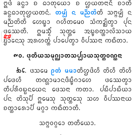
ᩍᨴᩴ ᨡᨶ᩠ᨵᩣ ᨧ ᨵᩣᨲᩩᨿᩮᩣ ᨧ ᩌᨿᨲᨶᩣᨶᩥ ᨧᩣᨲᩥ
ᨡᨶ᩠ᨵᨵᩣᨲᩩᩌᨿᨲᨶᩴ.
ᨲᨾ᩠ᨸᩥ ᨶ ᨾᨬ᩠ᨬᨲᩦ
ᨲᩥ ᩈᨻ᩠ᨻᨾ᩠ᨸᩥ ᨶ
ᨾᨬ᩠ᨬᨲᩦᨲᩥ ᩉᩮᨭ᩠ᨮᩣ ᨣᩉᩥᨲᨾᩮᩅ ᩈᩴᨠᨯ᩠ᨰᩥᨲ᩠ᩅᩣ ᨸᩩᨶ
ᨴᩔᩮᨲᩥ. ᩍᨾᩈ᩠ᨾᩥᩴ ᩈᩩᨲ᩠ᨲᩮ ᩋᨭ᩠ᨮᨧᨲ᩠ᨲᩣᩃᩦᩈᩣᨿ
📜
ᨮᩣᨶᩮᩈᩩ ᩋᩁᩉᨲ᩠ᨲᩴ ᨸᩣᨸᩮᨲ᩠ᩅᩣ ᩅᩥᨸᩔᨶᩣ ᨠᨳᩥᨲᩣ.
᪑᪐. ᨴᩩᨲᩥᨿᩈᨾᩩᨣ᩠ᨥᩣᨲᩈᨸ᩠ᨸᩣᨿᩈᩩᨲ᩠ᨲᩅᨱ᩠ᨱᨶᩣ
. ᨴᩈᨾᩮ
ᩑᨲᩴ ᨾᨾᩣ
ᨲᩥᩌᨴᩦᩉᩥ ᨲᩦᩉᩥ ᨲᩦᩉᩥ
᪓᪒
ᨸᨴᩮᩉᩥ ᨲᨱ᩠ᩉᩣᨾᩣᨶᨴᩥᨭ᩠ᨮᩥᨣᩣᩉᩮ ᨴᩔᩮᨲ᩠ᩅᩣ
ᨲᩥᨸᩁᩥᩅᨭ᩠ᨭᨶᨿᩮᨶ ᨴᩮᩈᨶᩣ ᨠᨲᩣ. ᨸᨭᩥᨸᩣᨭᩥᨿᩣ
ᨸᨶ ᨲᩦᩈᩩᨸᩥ ᩍᨾᩮᩈᩩ ᩈᩩᨲ᩠ᨲᩮᩈᩩ ᩈᩉ ᩅᩥᨸᩔᨶᩣᨿ
ᨧᨲ᩠ᨲᩣᩁᩮᩣᨸᩥ ᨾᨣ᩠ᨣᩣ ᨠᨳᩥᨲᩣᨲᩥ.
ᩈᨻ᩠ᨻᩅᨣ᩠ᨣᩮᩣ ᨲᨲᩥᨿᩮᩣ.