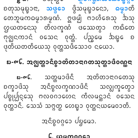
ᨧᨲᩩᩈᨾᩩᨭ᩠ᨮᩣᨶᩣ,
ᩈᨴ᩠ᨴᩮᩣ
ᨴ᩠ᩅᩥᩈᨾᩩᨭ᩠ᨮᩣᨶᩮᩣ,
ᨵᨾ᩠ᨾᩣ
ᨲᩥ
ᨲᩮᨽᩪᨾᨠᨵᨾ᩠ᨾᩣᩁᨾ᩠ᨾᨱᩴ. ᩍᨴᨾ᩠ᨸᩥ ᨻᩣᩉᩥᩁᩮᩈᩩ ᨨᩈᩩ
ᩌᨿᨲᨶᩮᩈᩩ ᨲᩥᩃᨠ᩠ᨡᨱᩴ ᨴᩔᩮᨲ᩠ᩅᩣ ᨠᨳᩥᨲᩮ
ᨻᩩᨩ᩠ᨫᨶᨠᩣᨶᩴ ᩅᩈᩮᨶ ᩅᩩᨲ᩠ᨲᩴ. ᨸᨬ᩠ᨧᨾᩮ ᨨᨭ᩠ᨮᩮ ᨧ
ᨴᩩᨲᩥᨿᨲᨲᩥᨿᩮᩈᩩ ᩅᩩᨲ᩠ᨲᩈᨴᩥᩈᩮᩣᩅ ᨶᨿᩮᩣ.
᪗-᪑᪒. ᩋᨩ᩠ᨫᨲ᩠ᨲᩣᨶᩥᨧ᩠ᨧᩣᨲᩦᨲᩣᨶᩣᨣᨲᩈᩩᨲ᩠ᨲᩣᨴᩥᩅᨱ᩠ᨱᨶᩣ
. ᩈᨲ᩠ᨲᨾᩣᨴᩦᨶᩥ
ᩋᨲᩦᨲᩣᨶᩣᨣᨲᩮᩈᩩ
᪗-᪑᪒
ᨧᨠ᩠ᨡᩣᨴᩦᩈᩩ ᩋᨶᩥᨧ᩠ᨧᩃᨠ᩠ᨡᨱᩣᨴᩦᨶᩥ ᩈᩃ᩠ᩃᨠ᩠ᨡᩮᨲ᩠ᩅᩣ
ᨸᨧ᩠ᨧᩩᨸ᩠ᨸᨶ᩠ᨶᩮᩈᩩ ᨻᩃᩅᨣᩣᩉᩮᨶ ᨠᩥᩃᨾᨶ᩠ᨲᩣᨶᩴ ᩅᩈᩮᨶ
ᩅᩩᨲ᩠ᨲᩣᨶᩥ. ᩈᩮᩈᩴ ᩈᨻ᩠ᨻᨲ᩠ᨳ ᩉᩮᨭ᩠ᨮᩣ ᩅᩩᨲ᩠ᨲᨶᨿᨾᩮᩅᩣᨲᩥ.
ᩋᨶᩥᨧ᩠ᨧᩅᨣ᩠ᨣᩮᩣ ᨸᨮᨾᩮᩣ.
᪒. ᨿᨾᨠᩅᨣ᩠ᨣᩮᩣ