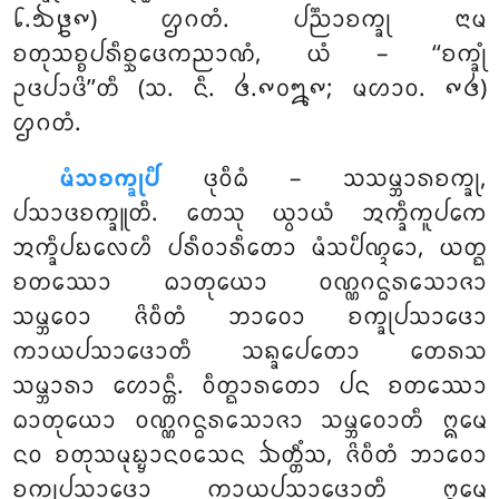
᪒.᪓᪔᪑) ᩌᨣᨲᩴ. ᨸᨬ᩠ᨬᩣᨧᨠ᩠ᨡᩩ ᨶᩣᨾ
ᨧᨲᩩᩈᨧ᩠ᨧᨸᩁᩥᨧ᩠ᨨᩮᨴᨠᨬᩣᨱᩴ, ᨿᩴ – ‘‘ᨧᨠ᩠ᨡᩩᩴ
ᩏᨴᨸᩣᨴᩦ’’ᨲᩥ (ᩈ. ᨶᩥ. ᪕.᪑᪐᪘᪑; ᨾᩉᩣᩅ. ᪑᪕)
ᩌᨣᨲᩴ.
ᨾᩴᩈᨧᨠ᩠ᨡᩩᨸᩥ
ᨴᩩᩅᩥᨵᩴ – ᩈᩈᨾ᩠ᨽᩣᩁᨧᨠ᩠ᨡᩩ,
ᨸᩈᩣᨴᨧᨠ᩠ᨡᩪᨲᩥ. ᨲᩮᩈᩩ ᨿ᩠ᩅᩣᨿᩴ ᩋᨠ᩠ᨡᩥᨠᩪᨸᨠᩮ
ᩋᨠ᩠ᨡᩥᨸᨭᩃᩮᩉᩥ ᨸᩁᩥᩅᩣᩁᩥᨲᩮᩣ ᨾᩴᩈᨸᩥᨱ᩠ᨯᩮᩣ, ᨿᨲ᩠ᨳ
ᨧᨲᩔᩮᩣ ᨵᩣᨲᩩᨿᩮᩣ ᩅᨱ᩠ᨱᨣᨶ᩠ᨵᩁᩈᩮᩣᨩᩣ
ᩈᨾ᩠ᨽᩅᩮᩣ ᨩᩦᩅᩥᨲᩴ ᨽᩣᩅᩮᩣ ᨧᨠ᩠ᨡᩩᨸᩈᩣᨴᩮᩣ
ᨠᩣᨿᨸᩈᩣᨴᩮᩣᨲᩥ ᩈᨦ᩠ᨡᩮᨸᨲᩮᩣ ᨲᩮᩁᩈ
ᩈᨾ᩠ᨽᩣᩁᩣ ᩉᩮᩣᨶ᩠ᨲᩥ. ᩅᩥᨲ᩠ᨳᩣᩁᨲᩮᩣ ᨸᨶ ᨧᨲᩔᩮᩣ
ᨵᩣᨲᩩᨿᩮᩣ ᩅᨱ᩠ᨱᨣᨶ᩠ᨵᩁᩈᩮᩣᨩᩣ ᩈᨾ᩠ᨽᩅᩮᩣᨲᩥ ᩍᨾᩮ
ᨶᩅ ᨧᨲᩩᩈᨾᩩᨭ᩠ᨮᩣᨶᩅᩈᩮᨶ ᨨᨲ᩠ᨲᩥᩴᩈ, ᨩᩦᩅᩥᨲᩴ ᨽᩣᩅᩮᩣ
ᨧᨠ᩠ᨡᩩᨸᩈᩣᨴᩮᩣ ᨠᩣᨿᨸᩈᩣᨴᩮᩣᨲᩥ ᩍᨾᩮ