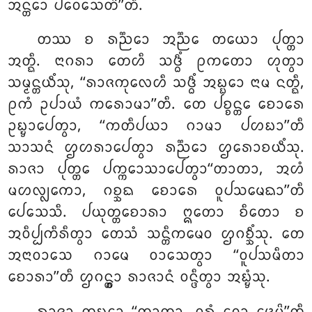
ᩋᨶ᩠ᨲᩮᩣ ᨸᩅᩮᩈᩮᨲᩦ’’ᨲᩥ.
ᨲᩔ ᨧ ᩁᨬ᩠ᨬᩮᩣ ᩋᨬ᩠ᨬᩮ ᨲᨿᩮᩣ ᨸᩩᨲ᩠ᨲᩣ
ᩋᨲ᩠ᨳᩥ. ᨶᩣᨣᩁᩣ ᨲᩮᩉᩥ ᩈᨴ᩠ᨵᩥᩴ ᩑᨠᨲᩮᩣ ᩉᩩᨲ᩠ᩅᩣ
ᩈᨾ᩠ᨾᨶ᩠ᨲᨿᩥᩴᩈᩩ, ‘‘ᩁᩣᨩᨠᩩᩃᩮᩉᩥ ᩈᨴ᩠ᨵᩥᩴ ᩋᨭ᩠ᨭᩮᩣ ᨶᩣᨾ ᨶᨲ᩠ᨳᩥ,
ᩑᨠᩴ ᩏᨸᩣᨿᩴ ᨠᩁᩮᩣᨾᩣ’’ᨲᩥ. ᨲᩮ ᨸᨧ᩠ᨧᨶ᩠ᨲᩮ ᨧᩮᩣᩁᩮ
ᩏᨭ᩠ᨮᩣᨸᩮᨲ᩠ᩅᩣ, ‘‘ᨠᨲᩥᨸᨿᩣ ᨣᩣᨾᩣ ᨸᩉᨭᩣ’’ᨲᩥ
ᩈᩣᩈᨶᩴ ᩌᩉᩁᩣᨸᩮᨲ᩠ᩅᩣ ᩁᨬ᩠ᨬᩮᩣ ᩌᩁᩮᩣᨧᨿᩥᩴᩈᩩ.
ᩁᩣᨩᩣ ᨸᩩᨲ᩠ᨲᩮ ᨸᨠ᩠ᨠᩮᩣᩈᩣᨸᩮᨲ᩠ᩅᩣ‘‘ᨲᩣᨲᩣ, ᩋᩉᩴ
ᨾᩉᩃ᩠ᩃᨠᩮᩣ, ᨣᨧ᩠ᨨᨳ ᨧᩮᩣᩁᩮ ᩅᩪᨸᩈᨾᩮᨳᩣ’’ᨲᩥ
ᨸᩮᩈᩮᩈᩥ. ᨸᨿᩩᨲ᩠ᨲᨧᩮᩣᩁᩣ ᩍᨲᩮᩣ ᨧᩥᨲᩮᩣ ᨧ
ᩋᩅᩥᨸ᩠ᨸᨠᩥᩁᩥᨲ᩠ᩅᩣ ᨲᩮᩈᩴ ᩈᨶ᩠ᨲᩥᨠᨾᩮᩅ ᩌᨣᨧ᩠ᨨᩥᩴᩈᩩ. ᨲᩮ
ᩋᨶᩣᩅᩣᩈᩮ ᨣᩣᨾᩮ ᩅᩣᩈᩮᨲ᩠ᩅᩣ ‘‘ᩅᩪᨸᩈᨾᩥᨲᩣ
ᨧᩮᩣᩁᩣ’’ᨲᩥ ᩌᨣᨶ᩠ᨲ᩠ᩅᩣ ᩁᩣᨩᩣᨶᩴ ᩅᨶ᩠ᨴᩥᨲ᩠ᩅᩣ ᩋᨭ᩠ᨮᩴᩈᩩ.