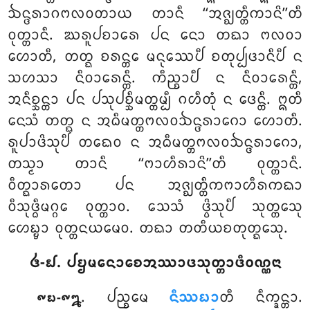
ᨨᨶ᩠ᨴᩁᩣᨣᨻᩃᩅᨲᩣᨿ ᨲᩣᨶᩥ ‘‘ᩋᨩ᩠ᨫᨲ᩠ᨲᩥᨠᩣᨶᩦ’’ᨲᩥ
ᩅᩩᨲ᩠ᨲᩣᨶᩥ. ᨥᩁᩪᨸᨧᩣᩁᩮ ᨸᨶ ᨶᩮᩣ ᨲᨳᩣ ᨻᩃᩅᩣ
ᩉᩮᩣᨲᩥ, ᨲᨲ᩠ᨳ ᨧᩁᨶ᩠ᨲᩮ ᨾᨶᩩᩔᩮᨸᩥ ᨧᨲᩩᨸ᩠ᨸᨴᩣᨶᩥᨸᩥ ᨶ
ᩈᩉᩈᩣ ᨶᩥᩅᩣᩁᩮᨶ᩠ᨲᩥ. ᨠᩥᨬ᩠ᨧᩣᨸᩥ ᨶ ᨶᩥᩅᩣᩁᩮᨶ᩠ᨲᩥ,
ᩋᨶᩥᨧ᩠ᨨᨶ᩠ᨲᩣ ᨸᨶ ᨸᩈᩩᨸᨧ᩠ᨨᩥᨾᨲ᩠ᨲᨾ᩠ᨸᩥ ᨣᩉᩥᨲᩩᩴ ᨶ ᨴᩮᨶ᩠ᨲᩥ. ᩍᨲᩥ
ᨶᩮᩈᩴ ᨲᨲ᩠ᨳ ᨶ ᩋᨵᩥᨾᨲ᩠ᨲᨻᩃᩅᨨᨶ᩠ᨴᩁᩣᨣᩮᩣ ᩉᩮᩣᨲᩥ.
ᩁᩪᨸᩣᨴᩦᩈᩩᨸᩥ ᨲᨳᩮᩅ ᨶ ᩋᨵᩥᨾᨲ᩠ᨲᨻᩃᩅᨨᨶ᩠ᨴᩁᩣᨣᩮᩣ,
ᨲᩈ᩠ᨾᩣ ᨲᩣᨶᩥ ‘‘ᨻᩣᩉᩥᩁᩣᨶᩦ’’ᨲᩥ ᩅᩩᨲ᩠ᨲᩣᨶᩥ.
ᩅᩥᨲ᩠ᨳᩣᩁᨲᩮᩣ
ᨸᨶ ᩋᨩ᩠ᨫᨲ᩠ᨲᩥᨠᨻᩣᩉᩥᩁᨠᨳᩣ
ᩅᩥᩈᩩᨴ᩠ᨵᩥᨾᨣ᩠ᨣᩮ ᩅᩩᨲ᩠ᨲᩣᩅ. ᩈᩮᩈᩴ ᨴ᩠ᩅᩦᩈᩩᨸᩥ ᩈᩩᨲ᩠ᨲᩮᩈᩩ
ᩉᩮᨭ᩠ᨮᩣ ᩅᩩᨲ᩠ᨲᨶᨿᨾᩮᩅ. ᨲᨳᩣ ᨲᨲᩥᨿᨧᨲᩩᨲ᩠ᨳᩮᩈᩩ.
᪕-᪖. ᨸᨮᨾᨶᩮᩣᨧᩮᩋᩔᩣᨴᩈᩩᨲ᩠ᨲᩣᨴᩥᩅᨱ᩠ᨱᨶᩣ
. ᨸᨬ᩠ᨧᨾᩮ
ᨶᩥᩔᨭᩣ
ᨲᩥ ᨶᩥᨠ᩠ᨡᨶ᩠ᨲᩣ.
᪑᪗-᪑᪘