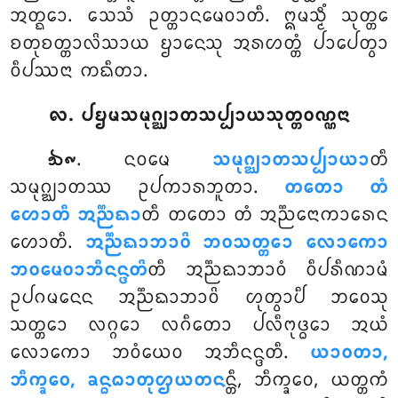
ᩋᨲ᩠ᨳᩮᩣ. ᩈᩮᩈᩴ ᩏᨲ᩠ᨲᩣᨶᨾᩮᩅᩣᨲᩥ. ᩍᨾᩈ᩠ᨾᩥᩴ ᩈᩩᨲ᩠ᨲᩮ
ᨧᨲᩩᨧᨲ᩠ᨲᩣᩃᩦᩈᩣᨿ ᨮᩣᨶᩮᩈᩩ ᩋᩁᩉᨲ᩠ᨲᩴ ᨸᩣᨸᩮᨲ᩠ᩅᩣ
ᩅᩥᨸᩔᨶᩣ ᨠᨳᩥᨲᩣ.
᪙. ᨸᨮᨾᩈᨾᩩᨣ᩠ᨥᩣᨲᩈᨸ᩠ᨸᩣᨿᩈᩩᨲ᩠ᨲᩅᨱ᩠ᨱᨶᩣ
. ᨶᩅᨾᩮ
ᩈᨾᩩᨣ᩠ᨥᩣᨲᩈᨸ᩠ᨸᩣᨿᩣ
ᨲᩥ
᪓᪑
ᩈᨾᩩᨣ᩠ᨥᩣᨲᩔ ᩏᨸᨠᩣᩁᨽᩪᨲᩣ.
ᨲᨲᩮᩣ ᨲᩴ
ᩉᩮᩣᨲᩥ ᩋᨬ᩠ᨬᨳᩣ
ᨲᩥ ᨲᨲᩮᩣ ᨲᩴ ᩋᨬ᩠ᨬᩮᨶᩣᨠᩣᩁᩮᨶ
ᩉᩮᩣᨲᩥ.
ᩋᨬ᩠ᨬᨳᩣᨽᩣᩅᩦ ᨽᩅᩈᨲ᩠ᨲᩮᩣ ᩃᩮᩣᨠᩮᩣ
ᨽᩅᨾᩮᩅᩣᨽᩥᨶᨶ᩠ᨴᨲᩦ
ᨲᩥ ᩋᨬ᩠ᨬᨳᩣᨽᩣᩅᩴ ᩅᩥᨸᩁᩥᨱᩣᨾᩴ
ᩏᨸᨣᨾᨶᩮᨶ ᩋᨬ᩠ᨬᨳᩣᨽᩣᩅᩦ ᩉᩩᨲ᩠ᩅᩣᨸᩥ ᨽᩅᩮᩈᩩ
ᩈᨲ᩠ᨲᩮᩣ ᩃᨣ᩠ᨣᩮᩣ ᩃᨣᩥᨲᩮᩣ ᨸᩃᩥᨻᩩᨴ᩠ᨵᩮᩣ ᩋᨿᩴ
ᩃᩮᩣᨠᩮᩣ ᨽᩅᩴᨿᩮᩅ ᩋᨽᩥᨶᨶ᩠ᨴᨲᩥ.
ᨿᩣᩅᨲᩣ,
ᨽᩥᨠ᩠ᨡᩅᩮ, ᨡᨶ᩠ᨵᨵᩣᨲᩩᩌᨿᨲᨶ
ᨶ᩠ᨲᩥ, ᨽᩥᨠ᩠ᨡᩅᩮ, ᨿᨲ᩠ᨲᨠᩴ