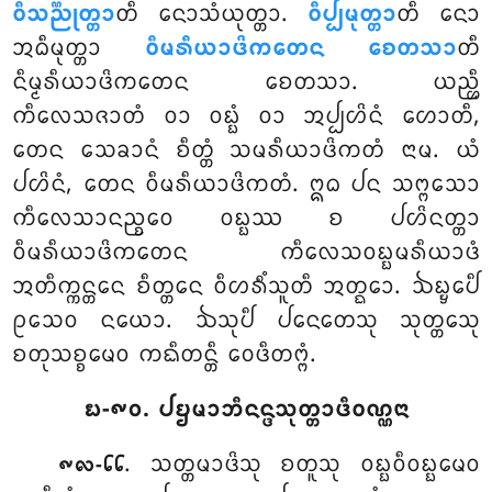
ᩅᩥᩈᨬ᩠ᨬᩩᨲ᩠ᨲᩣ
ᨲᩥ ᨶᩮᩣᩈᩴᨿᩩᨲ᩠ᨲᩣ.
ᩅᩥᨸ᩠ᨸᨾᩩᨲ᩠ᨲᩣ
ᨲᩥ ᨶᩮᩣ
ᩋᨵᩥᨾᩩᨲ᩠ᨲᩣ
ᩅᩥᨾᩁᩥᨿᩣᨴᩦᨠᨲᩮᨶ ᨧᩮᨲᩈᩣ
ᨲᩥ
ᨶᩥᨾ᩠ᨾᩁᩥᨿᩣᨴᩦᨠᨲᩮᨶ ᨧᩮᨲᩈᩣ. ᨿᨬ᩠ᩉᩥ
ᨠᩥᩃᩮᩈᨩᩣᨲᩴ ᩅᩣ ᩅᨭ᩠ᨭᩴ ᩅᩣ ᩋᨸ᩠ᨸᩉᩦᨶᩴ ᩉᩮᩣᨲᩥ,
ᨲᩮᨶ
ᩈᩮᨡᩣᨶᩴ ᨧᩥᨲ᩠ᨲᩴ ᩈᨾᩁᩥᨿᩣᨴᩦᨠᨲᩴ ᨶᩣᨾ. ᨿᩴ
ᨸᩉᩦᨶᩴ, ᨲᩮᨶ ᩅᩥᨾᩁᩥᨿᩣᨴᩦᨠᨲᩴ. ᩍᨵ ᨸᨶ ᩈᨻ᩠ᨻᩈᩮᩣ
ᨠᩥᩃᩮᩈᩣᨶᨬ᩠ᨧᩮᩅ ᩅᨭ᩠ᨭᩔ ᨧ ᨸᩉᩦᨶᨲ᩠ᨲᩣ
ᩅᩥᨾᩁᩥᨿᩣᨴᩦᨠᨲᩮᨶ
ᨠᩥᩃᩮᩈᩅᨭ᩠ᨭᨾᩁᩥᨿᩣᨴᩴ
ᩋᨲᩥᨠ᩠ᨠᨶ᩠ᨲᩮᨶ ᨧᩥᨲ᩠ᨲᩮᨶ ᩅᩥᩉᩁᩥᩴᩈᩪᨲᩥ ᩋᨲ᩠ᨳᩮᩣ. ᨨᨭ᩠ᨮᩮᨸᩥ
ᩑᩈᩮᩅ ᨶᨿᩮᩣ. ᨨᩈᩩᨸᩥ ᨸᨶᩮᨲᩮᩈᩩ ᩈᩩᨲ᩠ᨲᩮᩈᩩ
ᨧᨲᩩᩈᨧ᩠ᨧᨾᩮᩅ ᨠᨳᩥᨲᨶ᩠ᨲᩥ ᩅᩮᨴᩥᨲᨻ᩠ᨻᩴ.
᪗-᪑᪐. ᨸᨮᨾᩣᨽᩥᨶᨶ᩠ᨴᩈᩩᨲ᩠ᨲᩣᨴᩥᩅᨱ᩠ᨱᨶᩣ
. ᩈᨲ᩠ᨲᨾᩣᨴᩦᩈᩩ ᨧᨲᩪᩈᩩ ᩅᨭ᩠ᨭᩅᩥᩅᨭ᩠ᨭᨾᩮᩅ
᪑᪙-᪒᪒