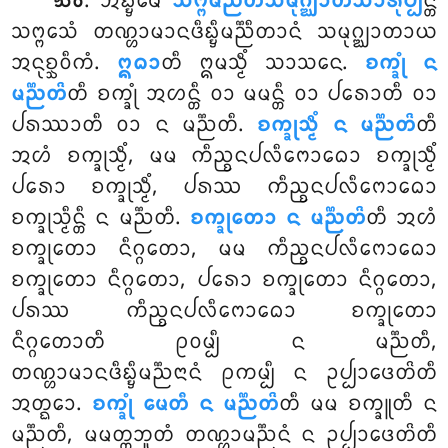
. ᩋᨭ᩠ᨮᨾᩮ
ᩈᨻ᩠ᨻᨾᨬ᩠ᨬᩥᨲᩈᨾᩩᨣ᩠ᨥᩣᨲᩈᩣᩁᩩᨸ᩠ᨸ
ᨶ᩠ᨲᩥ
᪓᪐
ᩈᨻ᩠ᨻᩮᩈᩴ ᨲᨱ᩠ᩉᩣᨾᩣᨶᨴᩥᨭ᩠ᨮᩥᨾᨬ᩠ᨬᩥᨲᩣᨶᩴ ᩈᨾᩩᨣ᩠ᨥᩣᨲᩣᨿ
ᩋᨶᩩᨧ᩠ᨨᩅᩥᨠᩴ.
ᩍᨵᩣ
ᨲᩥ ᩍᨾᩈ᩠ᨾᩥᩴ ᩈᩣᩈᨶᩮ.
ᨧᨠ᩠ᨡᩩᩴ ᨶ
ᨾᨬ᩠ᨬᨲᩦ
ᨲᩥ ᨧᨠ᩠ᨡᩩᩴ
ᩋᩉᨶ᩠ᨲᩥ ᩅᩣ ᨾᨾᨶ᩠ᨲᩥ ᩅᩣ ᨸᩁᩮᩣᨲᩥ ᩅᩣ
ᨸᩁᩔᩣᨲᩥ ᩅᩣ ᨶ ᨾᨬ᩠ᨬᨲᩥ.
ᨧᨠ᩠ᨡᩩᩈ᩠ᨾᩥᩴ ᨶ ᨾᨬ᩠ᨬᨲᩦ
ᨲᩥ
ᩋᩉᩴ ᨧᨠ᩠ᨡᩩᩈ᩠ᨾᩥᩴ, ᨾᨾ ᨠᩥᨬ᩠ᨧᨶᨸᩃᩥᨻᩮᩣᨵᩮᩣ ᨧᨠ᩠ᨡᩩᩈ᩠ᨾᩥᩴ
ᨸᩁᩮᩣ ᨧᨠ᩠ᨡᩩᩈ᩠ᨾᩥᩴ, ᨸᩁᩔ ᨠᩥᨬ᩠ᨧᨶᨸᩃᩥᨻᩮᩣᨵᩮᩣ
ᨧᨠ᩠ᨡᩩᩈ᩠ᨾᩥᨶ᩠ᨲᩥ ᨶ ᨾᨬ᩠ᨬᨲᩥ.
ᨧᨠ᩠ᨡᩩᨲᩮᩣ ᨶ ᨾᨬ᩠ᨬᨲᩦ
ᨲᩥ ᩋᩉᩴ
ᨧᨠ᩠ᨡᩩᨲᩮᩣ ᨶᩥᨣ᩠ᨣᨲᩮᩣ, ᨾᨾ ᨠᩥᨬ᩠ᨧᨶᨸᩃᩥᨻᩮᩣᨵᩮᩣ
ᨧᨠ᩠ᨡᩩᨲᩮᩣ ᨶᩥᨣ᩠ᨣᨲᩮᩣ, ᨸᩁᩮᩣ ᨧᨠ᩠ᨡᩩᨲᩮᩣ ᨶᩥᨣ᩠ᨣᨲᩮᩣ,
ᨸᩁᩔ ᨠᩥᨬ᩠ᨧᨶᨸᩃᩥᨻᩮᩣᨵᩮᩣ ᨧᨠ᩠ᨡᩩᨲᩮᩣ
ᨶᩥᨣ᩠ᨣᨲᩮᩣᨲᩥ ᩑᩅᨾ᩠ᨸᩥ ᨶ ᨾᨬ᩠ᨬᨲᩥ,
ᨲᨱ᩠ᩉᩣᨾᩣᨶᨴᩥᨭ᩠ᨮᩥᨾᨬ᩠ᨬᨶᩣᨶᩴ ᩑᨠᨾ᩠ᨸᩥ ᨶ ᩏᨸ᩠ᨸᩣᨴᩮᨲᩦᨲᩥ
ᩋᨲ᩠ᨳᩮᩣ.
ᨧᨠ᩠ᨡᩩᩴ ᨾᩮᨲᩥ ᨶ ᨾᨬ᩠ᨬᨲᩦ
ᨲᩥ ᨾᨾ ᨧᨠ᩠ᨡᩪᨲᩥ ᨶ
ᨾᨬ᩠ᨬᨲᩥ, ᨾᨾᨲ᩠ᨲᨽᩪᨲᩴ ᨲᨱ᩠ᩉᩣᨾᨬ᩠ᨬᨶᩴ ᨶ ᩏᨸ᩠ᨸᩣᨴᩮᨲᩦᨲᩥ