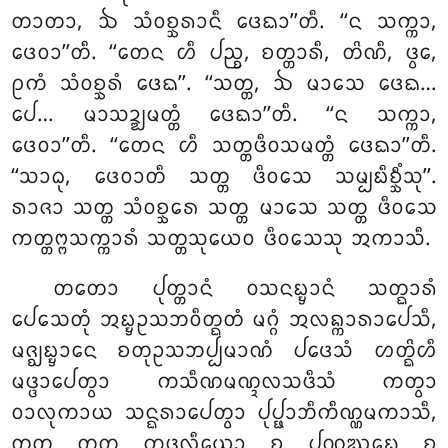
ᨲᩣᨲᩣ, ᨨ ᩈᩴᩅᨧ᩠ᨨᩁᩣᨶᩥ ᨴᩮᨳᩣ’’ᨲᩥ. ‘‘ᨶ ᩈᨠ᩠ᨠᩣ,
ᨴᩮᩅᩣ’’ᨲᩥ. ‘‘ᨲᩮᨶ ᩉᩥ ᨸᨬ᩠ᨧ, ᨧᨲ᩠ᨲᩣᩁᩥ, ᨲᩦᨱᩥ, ᨴ᩠ᩅᩮ,
ᩑᨠᩴ ᩈᩴᩅᨧ᩠ᨨᩁᩴ ᨴᩮᨳ’’. ‘‘ᩈᨲ᩠ᨲ, ᨨ ᨾᩣᩈᩮ ᨴᩮᨳ…
ᨸᩮ… ᨾᩣᩈᨯ᩠ᨰᨾᨲ᩠ᨲᩴ ᨴᩮᨳᩣ’’ᨲᩥ. ‘‘ᨶ ᩈᨠ᩠ᨠᩣ,
ᨴᩮᩅᩣ’’ᨲᩥ. ‘‘ᨲᩮᨶ ᩉᩥ ᩈᨲ᩠ᨲᨴᩥᩅᩈᨾᨲ᩠ᨲᩴ ᨴᩮᨳᩣ’’ᨲᩥ.
‘‘ᩈᩣᨵᩩ, ᨴᩮᩅᩣᨲᩥ ᩈᨲ᩠ᨲ ᨴᩥᩅᩈᩮ ᩈᨾ᩠ᨸᨭᩥᨧ᩠ᨨᩥᩴᩈᩩ’’.
ᩁᩣᨩᩣ ᩈᨲ᩠ᨲ ᩈᩴᩅᨧ᩠ᨨᩁᩮ ᩈᨲ᩠ᨲ ᨾᩣᩈᩮ ᩈᨲ᩠ᨲ ᨴᩥᩅᩈᩮ
ᨠᨲ᩠ᨲᨻ᩠ᨻᩈᨠ᩠ᨠᩣᩁᩴ ᩈᨲ᩠ᨲᩈᩩᨿᩮᩅ ᨴᩥᩅᩈᩮᩈᩩ ᩋᨠᩣᩈᩥ.
ᨲᨲᩮᩣ ᨸᩩᨲ᩠ᨲᩣᨶᩴ ᩅᩈᨶᨭ᩠ᨮᩣᨶᩴ ᩈᨲ᩠ᨳᩣᩁᩴ
ᨸᩮᩈᩮᨲᩩᩴ ᩋᨭ᩠ᨮᩏᩈᨽᩅᩥᨲ᩠ᨳᨲᩴ ᨾᨣ᩠ᨣᩴ ᩋᩃᨦ᩠ᨠᩣᩁᩣᨸᩮᩈᩥ,
ᨾᨩ᩠ᨫᨭ᩠ᨮᩣᨶᩮ ᨧᨲᩩᩏᩈᨽᨸ᩠ᨸᨾᩣᨱᩴ
ᨸᨴᩮᩈᩴ ᩉᨲ᩠ᨳᩦᩉᩥ
ᨾᨴ᩠ᨴᩣᨸᩮᨲ᩠ᩅᩣ ᨠᩈᩥᨱᨾᨱ᩠ᨯᩃᩈᨴᩥᩈᩴ ᨠᨲ᩠ᩅᩣ
ᩅᩣᩃᩩᨠᩣᨿ ᩈᨶ᩠ᨳᩁᩣᨸᩮᨲ᩠ᩅᩣ ᨸᩩᨸ᩠ᨹᩣᨽᩥᨠᩥᨱ᩠ᨱᨾᨠᩣᩈᩥ,
ᨲᨲ᩠ᨳ ᨲᨲ᩠ᨳ ᨠᨴᩃᩥᨿᩮᩣ ᨧ ᨸᩩᨱ᩠ᨱᨥᨭᩮ ᨧ