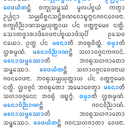
ᩅᩮᨴᨿᩥᨲ
ᨶ᩠ᨲᩥ ᨧᨠ᩠ᨡᩩᩈᨾ᩠ᨹᩔᩴ ᨾᩪᩃᨸᨧ᩠ᨧᨿᩴ ᨠᨲ᩠ᩅᩣ
ᩏᨸ᩠ᨸᨶ᩠ᨶᩣ ᩈᨾ᩠ᨸᨭᩥᨧ᩠ᨨᨶᩈᨶ᩠ᨲᩦᩁᨱᩅᩮᩣᨭ᩠ᨮᨻ᩠ᨻᨶᨩᩅᨶᩅᩮᨴᨶᩣ.
ᨧᨠ᩠ᨡᩩᩅᩥᨬ᩠ᨬᩣᨱᩈᨾ᩠ᨸᨿᩩᨲ᩠ᨲᩣᨿ
ᨸᨶ ᩅᨲ᩠ᨲᨻ᩠ᨻᨾᩮᩅ ᨶᨲ᩠ᨳᩥ.
ᩈᩮᩣᨲᨴ᩠ᩅᩣᩁᩣᨴᩥᩅᩮᨴᨶᩣᨸᨧ᩠ᨧᨿᩣᨴᩦᩈᩩᨸᩥ ᩑᩈᩮᩅ
ᨶᨿᩮᩣ. ᩑᨲ᩠ᨳ ᨸᨶ
ᨾᨶᩮᩣ
ᨲᩥ ᨽᩅᨦ᩠ᨣᨧᩥᨲ᩠ᨲᩴ.
ᨵᨾ᩠ᨾᩣ
ᨲᩥ
ᩌᩁᨾ᩠ᨾᨱᩴ.
ᨾᨶᩮᩣᩅᩥᨬ᩠ᨬᩣᨱ
ᨶ᩠ᨲᩥ ᩈᩉᩣᩅᨩ᩠ᨩᨶᨠᨩᩅᨶᩴ.
ᨾᨶᩮᩣᩈᨾ᩠ᨹᩔᩮᩣ
ᨲᩥ ᨽᩅᨦ᩠ᨣᩈᩉᨩᩣᨲᩮᩣ
ᩈᨾ᩠ᨹᩔᩮᩣ.
ᩅᩮᨴᨿᩥᨲ
ᨶ᩠ᨲᩥ ᩈᩉᩣᩅᨩ᩠ᨩᨶᩅᩮᨴᨶᩣᨿ
ᨩᩅᨶᩅᩮᨴᨶᩣ. ᨽᩅᨦ᩠ᨣᩈᨾ᩠ᨸᨿᩩᨲ᩠ᨲᩣᨿ ᨸᨶ ᩅᨲ᩠ᨲᨻ᩠ᨻᨾᩮᩅ
ᨶᨲ᩠ᨳᩥ. ᩌᩅᨩ᩠ᨩᨶᩴ ᨽᩅᨦ᩠ᨣᨲᩮᩣ ᩋᨾᩮᩣᨧᩮᨲ᩠ᩅᩣ
ᨾᨶᩮᩣ
ᨲᩥ
ᩈᩉᩣᩅᨩ᩠ᨩᨶᩮᨶ ᨽᩅᨦ᩠ᨣᩴ ᨴᨭ᩠ᨮᨻ᩠ᨻᩴ.
ᨵᨾ᩠ᨾᩣ
ᨲᩥ ᩌᩁᨾ᩠ᨾᨱᩴ.
ᨾᨶᩮᩣᩅᩥᨬ᩠ᨬᩣᨱ
ᨶ᩠ᨲᩥ ᨩᩅᨶᩅᩥᨬ᩠ᨬᩣᨱᩴ.
ᨾᨶᩮᩣᩈᨾ᩠ᨹᩔᩮᩣ
ᨲᩥ ᨽᩅᨦ᩠ᨣᩈᩉᨩᩣᨲᩮᩣ
ᩈᨾ᩠ᨹᩔᩮᩣ.
ᩅᩮᨴᨿᩥᨲ
ᨶ᩠ᨲᩥ ᨩᩅᨶᩈᩉᨩᩣᨲᩣ ᩅᩮᨴᨶᩣ.