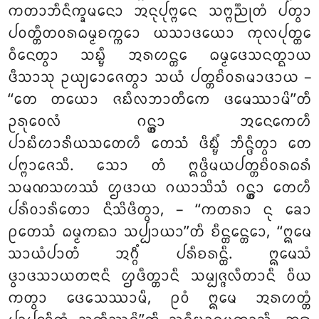
ᨠᨲᩣᨽᩥᨶᩥᨠ᩠ᨡᨾᨶᩮᩣ ᩋᨶᩩᨸᩩᨻ᩠ᨻᩮᨶ ᩈᨻ᩠ᨻᨬ᩠ᨬᩩᨲᩴ ᨸᨲ᩠ᩅᩣ
ᨸᩅᨲ᩠ᨲᩥᨲᩅᩁᨵᨾ᩠ᨾᨧᨠ᩠ᨠᩮᩣ ᨿᩈᩣᨴᨿᩮᩣ ᨠᩩᩃᨸᩩᨲ᩠ᨲᩮ
ᩅᩥᨶᩮᨲ᩠ᩅᩣ ᩈᨭ᩠ᨮᩥ ᩋᩁᩉᨶ᩠ᨲᩮ ᨵᨾ᩠ᨾᨴᩮᩈᨶᨲ᩠ᨳᩣᨿ
ᨴᩥᩈᩣᩈᩩ ᩏᨿ᩠ᨿᩮᩣᨩᩮᨲ᩠ᩅᩣ ᩈᨿᩴ ᨸᨲ᩠ᨲᨧᩦᩅᩁᨾᩣᨴᩣᨿ –
‘‘ᨲᩮ ᨲᨿᩮᩣ ᨩᨭᩥᩃᨽᩣᨲᩥᨠᩮ ᨴᨾᩮᩔᩣᨾᩦ’’ᨲᩥ
ᩏᩁᩩᩅᩮᩃᩴ ᨣᨶ᩠ᨲ᩠ᩅᩣ ᩋᨶᩮᨠᩮᩉᩥ
ᨸᩣᨭᩥᩉᩣᩁᩥᨿᩈᨲᩮᩉᩥ ᨲᩮᩈᩴ ᨴᩥᨭ᩠ᨮᩥᩴ ᨽᩥᨶ᩠ᨴᩥᨲ᩠ᩅᩣ ᨲᩮ
ᨸᨻ᩠ᨻᩣᨩᩮᩈᩥ. ᩈᩮᩣ ᨲᩴ ᩍᨴ᩠ᨵᩥᨾᨿᨸᨲ᩠ᨲᨧᩦᩅᩁᨵᩁᩴ
ᩈᨾᨱᩈᩉᩔᩴ ᩌᨴᩣᨿ ᨣᨿᩣᩈᩦᩈᩴ ᨣᨶ᩠ᨲ᩠ᩅᩣ ᨲᩮᩉᩥ
ᨸᩁᩥᩅᩣᩁᩥᨲᩮᩣ ᨶᩥᩈᩦᨴᩥᨲ᩠ᩅᩣ, – ‘‘ᨠᨲᩁᩣ ᨶᩩ ᨡᩮᩣ
ᩑᨲᩮᩈᩴ ᨵᨾ᩠ᨾᨠᨳᩣ ᩈᨸ᩠ᨸᩣᨿᩣ’’ᨲᩥ ᨧᩥᨶ᩠ᨲᩮᨶ᩠ᨲᩮᩣ, ‘‘ᩍᨾᩮ
ᩈᩣᨿᩴᨸᩣᨲᩴ ᩋᨣ᩠ᨣᩥᩴ ᨸᩁᩥᨧᩁᨶ᩠ᨲᩥ. ᩍᨾᩮᩈᩴ
ᨴ᩠ᩅᩣᨴᩈᩣᨿᨲᨶᩣᨶᩥ ᩌᨴᩥᨲ᩠ᨲᩣᨶᩥ ᩈᨾ᩠ᨸᨩ᩠ᨩᩃᩥᨲᩣᨶᩥ ᩅᩥᨿ
ᨠᨲ᩠ᩅᩣ ᨴᩮᩈᩮᩔᩣᨾᩥ, ᩑᩅᩴ ᩍᨾᩮ ᩋᩁᩉᨲ᩠ᨲᩴ