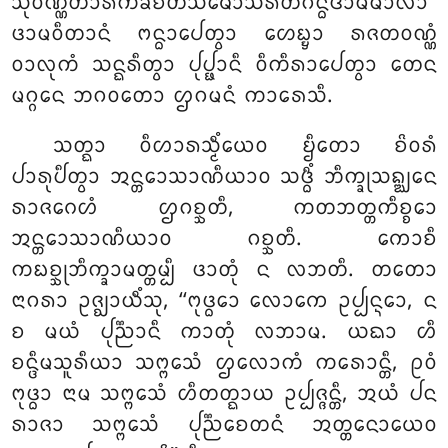
ᩈᩩᩅᨱ᩠ᨱᨲᩣᩁᨠᨡᨧᩥᨲᩈᨾᩮᩣᩈᩁᩥᨲᨣᨶ᩠ᨵᨴᩣᨾᨾᩣᩃᩣ
ᨴᩣᨾᩅᩥᨲᩣᨶᩴ ᨻᨶ᩠ᨵᩣᨸᩮᨲ᩠ᩅᩣ ᩉᩮᨭ᩠ᨮᩣ ᩁᨩᨲᩅᨱ᩠ᨱᩴ
ᩅᩣᩃᩩᨠᩴ ᩈᨶ᩠ᨳᩁᩥᨲ᩠ᩅᩣ ᨸᩩᨸ᩠ᨹᩣᨶᩥ ᩅᩥᨠᩥᩁᩣᨸᩮᨲ᩠ᩅᩣ ᨲᩮᨶ
ᨾᨣ᩠ᨣᩮᨶ ᨽᨣᩅᨲᩮᩣ ᩌᨣᨾᨶᩴ ᨠᩣᩁᩮᩈᩥ.
ᩈᨲ᩠ᨳᩣ ᩅᩥᩉᩣᩁᩈ᩠ᨾᩥᩴᨿᩮᩅ ᨮᩥᨲᩮᩣ ᨧᩦᩅᩁᩴ
ᨸᩣᩁᩩᨸᩥᨲ᩠ᩅᩣ ᩋᨶ᩠ᨲᩮᩣᩈᩣᨱᩥᨿᩣᩅ ᩈᨴ᩠ᨵᩥᩴ ᨽᩥᨠ᩠ᨡᩩᩈᨦ᩠ᨥᩮᨶ
ᩁᩣᨩᨣᩮᩉᩴ ᩌᨣᨧ᩠ᨨᨲᩥ, ᨠᨲᨽᨲ᩠ᨲᨠᩥᨧ᩠ᨧᩮᩣ
ᩋᨶ᩠ᨲᩮᩣᩈᩣᨱᩥᨿᩣᩅ ᨣᨧ᩠ᨨᨲᩥ. ᨠᩮᩣᨧᩥ
ᨠᨭᨧ᩠ᨨᩩᨽᩥᨠ᩠ᨡᩣᨾᨲ᩠ᨲᨾ᩠ᨸᩥ ᨴᩣᨲᩩᩴ ᨶ ᩃᨽᨲᩥ. ᨲᨲᩮᩣ
ᨶᩣᨣᩁᩣ ᩏᨩ᩠ᨫᩣᨿᩥᩴᩈᩩ, ‘‘ᨻᩩᨴ᩠ᨵᩮᩣ ᩃᩮᩣᨠᩮ ᩏᨸ᩠ᨸᨶ᩠ᨶᩮᩣ, ᨶ
ᨧ ᨾᨿᩴ ᨸᩩᨬ᩠ᨬᩣᨶᩥ ᨠᩣᨲᩩᩴ ᩃᨽᩣᨾ. ᨿᨳᩣ ᩉᩥ
ᨧᨶ᩠ᨴᩥᨾᩈᩪᩁᩥᨿᩣ ᩈᨻ᩠ᨻᩮᩈᩴ ᩌᩃᩮᩣᨠᩴ ᨠᩁᩮᩣᨶ᩠ᨲᩥ, ᩑᩅᩴ
ᨻᩩᨴ᩠ᨵᩣ ᨶᩣᨾ ᩈᨻ᩠ᨻᩮᩈᩴ ᩉᩥᨲᨲ᩠ᨳᩣᨿ ᩏᨸ᩠ᨸᨩ᩠ᨩᨶ᩠ᨲᩥ, ᩋᨿᩴ ᨸᨶ
ᩁᩣᨩᩣ ᩈᨻ᩠ᨻᩮᩈᩴ ᨸᩩᨬ᩠ᨬᨧᩮᨲᨶᩴ ᩋᨲ᩠ᨲᨶᩮᩣᨿᩮᩅ