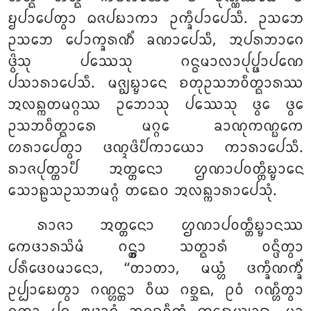
ᨮᨸᩣᨸᩮᨲ᩠ᩅᩣ ᨵᨩᨸᨭᩣᨠᩣ
ᩏᨠ᩠ᨡᩥᨸᩣᨸᩮᩈᩥ. ᩏᩈᨽᩮ
ᩏᩈᨽᩮ ᨸᩮᩣᨠ᩠ᨡᩁᨱᩥᩴ ᨡᨱᩣᨸᩮᩈᩥ, ᩋᨸᩁᨽᩣᨣᩮ
ᨴ᩠ᩅᩦᩈᩩ ᨸᩔᩮᩈᩩ ᨣᨶ᩠ᨵᨾᩣᩃᩣᨸᩩᨸ᩠ᨹᩣᨸᨱᩮ
ᨸᩈᩣᩁᩣᨸᩮᩈᩥ. ᨾᨩ᩠ᨫᨭ᩠ᨮᩣᨶᩮ ᨧᨲᩩᩏᩈᨽᩅᩥᨲ᩠ᨳᩣᩁᩔ
ᩋᩃᨦ᩠ᨠᨲᨾᨣ᩠ᨣᩔ ᩏᨽᩮᩣᩈᩩ ᨸᩔᩮᩈᩩ ᨴ᩠ᩅᩮ ᨴ᩠ᩅᩮ
ᩏᩈᨽᩅᩥᨲ᩠ᨳᩣᩁᩮ ᨾᨣ᩠ᨣᩮ ᨡᩣᨱᩩᨠᨱ᩠ᨭᨠᩮ
ᩉᩁᩣᨸᩮᨲ᩠ᩅᩣ ᨴᨱ᩠ᨯᨴᩦᨸᩥᨠᩣᨿᩮᩣ ᨠᩣᩁᩣᨸᩮᩈᩥ.
ᩁᩣᨩᨸᩩᨲ᩠ᨲᩣᨸᩥ ᩋᨲ᩠ᨲᨶᩮᩣ ᩌᨱᩣᨸᩅᨲ᩠ᨲᩥᨭ᩠ᨮᩣᨶᩮ
ᩈᩮᩣᩊᩈᩏᩈᨽᨾᨣ᩠ᨣᩴ ᨲᨳᩮᩅ ᩋᩃᨦ᩠ᨠᩣᩁᩣᨸᩮᩈᩩᩴ.
ᩁᩣᨩᩣ
ᩋᨲ᩠ᨲᨶᩮᩣ ᩌᨱᩣᨸᩅᨲ᩠ᨲᩥᨭ᩠ᨮᩣᨶᩔ
ᨠᩮᨴᩣᩁᩈᩦᨾᩴ ᨣᨶ᩠ᨲ᩠ᩅᩣ ᩈᨲ᩠ᨳᩣᩁᩴ ᩅᨶ᩠ᨴᩥᨲ᩠ᩅᩣ
ᨸᩁᩥᨴᩮᩅᨾᩣᨶᩮᩣ, ‘‘ᨲᩣᨲᩣ, ᨾᨿ᩠ᩉᩴ ᨴᨠ᩠ᨡᩥᨱᨠ᩠ᨡᩥᩴ
ᩏᨸ᩠ᨸᩣᨭᩮᨲ᩠ᩅᩣ ᨣᨱ᩠ᩉᨶ᩠ᨲᩣ ᩅᩥᨿ ᨣᨧ᩠ᨨᨳ, ᩑᩅᩴ ᨣᨱ᩠ᩉᩥᨲ᩠ᩅᩣ