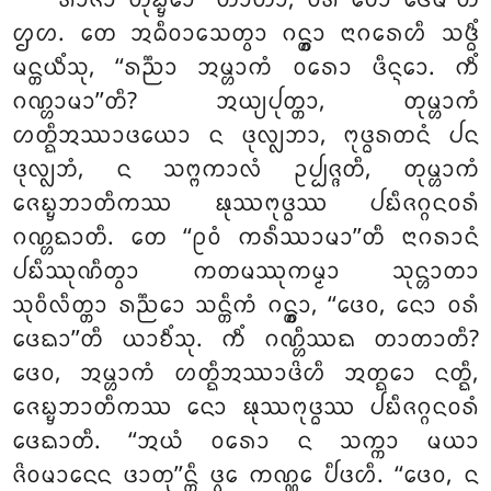
ᩁᩣᨩᩣ ᨲᩩᨭ᩠ᨮᩮᩣ ‘‘ᨲᩣᨲᩣ, ᩅᩁᩴ ᩅᩮᩣ ᨴᩮᨾᩦ’’ᨲᩥ
ᩌᩉ. ᨲᩮ ᩋᨵᩥᩅᩣᩈᩮᨲ᩠ᩅᩣ ᨣᨶ᩠ᨲ᩠ᩅᩣ ᨶᩣᨣᩁᩮᩉᩥ ᩈᨴ᩠ᨵᩥᩴ
ᨾᨶ᩠ᨲᨿᩥᩴᩈᩩ, ‘‘ᩁᨬ᩠ᨬᩣ ᩋᨾ᩠ᩉᩣᨠᩴ ᩅᩁᩮᩣ ᨴᩥᨶ᩠ᨶᩮᩣ. ᨠᩥᩴ
ᨣᨱ᩠ᩉᩣᨾᩣ’’ᨲᩥ? ᩋᨿ᩠ᨿᨸᩩᨲ᩠ᨲᩣ, ᨲᩩᨾ᩠ᩉᩣᨠᩴ
ᩉᨲ᩠ᨳᩥᩋᩔᩣᨴᨿᩮᩣ ᨶ ᨴᩩᩃ᩠ᩃᨽᩣ
, ᨻᩩᨴ᩠ᨵᩁᨲᨶᩴ ᨸᨶ
ᨴᩩᩃ᩠ᩃᨽᩴ, ᨶ ᩈᨻ᩠ᨻᨠᩣᩃᩴ ᩏᨸ᩠ᨸᨩ᩠ᨩᨲᩥ, ᨲᩩᨾ᩠ᩉᩣᨠᩴ
ᨩᩮᨭ᩠ᨮᨽᩣᨲᩥᨠᩔ ᨹᩩᩔᨻᩩᨴ᩠ᨵᩔ ᨸᨭᩥᨩᨣ᩠ᨣᨶᩅᩁᩴ
ᨣᨱ᩠ᩉᨳᩣᨲᩥ. ᨲᩮ ‘‘ᩑᩅᩴ ᨠᩁᩥᩔᩣᨾᩣ’’ᨲᩥ ᨶᩣᨣᩁᩣᨶᩴ
ᨸᨭᩥᩔᩩᨱᩥᨲ᩠ᩅᩣ
ᨠᨲᨾᩔᩩᨠᨾ᩠ᨾᩣ ᩈᩩᨶ᩠ᩉᩣᨲᩣ
ᩈᩩᩅᩥᩃᩥᨲ᩠ᨲᩣ ᩁᨬ᩠ᨬᩮᩣ ᩈᨶ᩠ᨲᩥᨠᩴ ᨣᨶ᩠ᨲ᩠ᩅᩣ, ‘‘ᨴᩮᩅ, ᨶᩮᩣ ᩅᩁᩴ
ᨴᩮᨳᩣ’’ᨲᩥ ᨿᩣᨧᩥᩴᩈᩩ. ᨠᩥᩴ ᨣᨱ᩠ᩉᩥᩔᨳ ᨲᩣᨲᩣᨲᩥ?
ᨴᩮᩅ, ᩋᨾ᩠ᩉᩣᨠᩴ ᩉᨲ᩠ᨳᩥᩋᩔᩣᨴᩦᩉᩥ ᩋᨲ᩠ᨳᩮᩣ ᨶᨲ᩠ᨳᩥ,
ᨩᩮᨭ᩠ᨮᨽᩣᨲᩥᨠᩔ ᨶᩮᩣ ᨹᩩᩔᨻᩩᨴ᩠ᨵᩔ ᨸᨭᩥᨩᨣ᩠ᨣᨶᩅᩁᩴ
ᨴᩮᨳᩣᨲᩥ. ‘‘ᩋᨿᩴ ᩅᩁᩮᩣ ᨶ ᩈᨠ᩠ᨠᩣ ᨾᨿᩣ
ᨩᩦᩅᨾᩣᨶᩮᨶ ᨴᩣᨲᩩ’’ᨶ᩠ᨲᩥ ᨴ᩠ᩅᩮ ᨠᨱ᩠ᨱᩮ ᨸᩥᨴᩉᩥ. ‘‘ᨴᩮᩅ, ᨶ