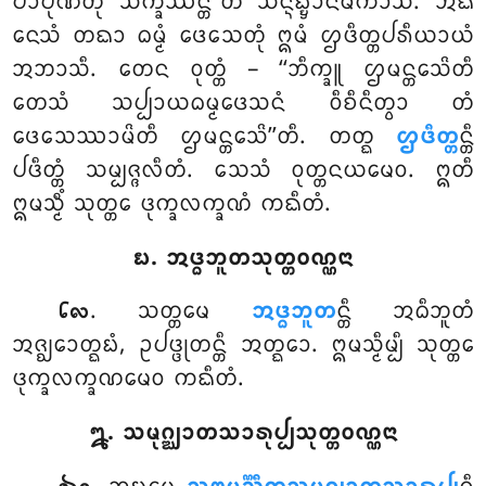
ᨸᩣᨸᩩᨱᩥᨲᩩᩴ ᩈᨠ᩠ᨡᩥᩔᨶ᩠ᨲᩦ’’ᨲᩥ ᩈᨶ᩠ᨶᩥᨭ᩠ᨮᩣᨶᨾᨠᩣᩈᩥ. ᩋᨳ
ᨶᩮᩈᩴ ᨲᨳᩣ ᨵᨾ᩠ᨾᩴ ᨴᩮᩈᩮᨲᩩᩴ ᩍᨾᩴ ᩌᨴᩥᨲ᩠ᨲᨸᩁᩥᨿᩣᨿᩴ
ᩋᨽᩣᩈᩥ. ᨲᩮᨶ ᩅᩩᨲ᩠ᨲᩴ – ‘‘ᨽᩥᨠ᩠ᨡᩪ ᩌᨾᨶ᩠ᨲᩮᩈᩦᨲᩥ
ᨲᩮᩈᩴ ᩈᨸ᩠ᨸᩣᨿᨵᨾ᩠ᨾᨴᩮᩈᨶᩴ ᩅᩥᨧᩥᨶᩥᨲ᩠ᩅᩣ ᨲᩴ
ᨴᩮᩈᩮᩔᩣᨾᩦᨲᩥ ᩌᨾᨶ᩠ᨲᩮᩈᩦ’’ᨲᩥ. ᨲᨲ᩠ᨳ
ᩌᨴᩥᨲ᩠ᨲ
ᨶ᩠ᨲᩥ
ᨸᨴᩥᨲ᩠ᨲᩴ ᩈᨾ᩠ᨸᨩ᩠ᨩᩃᩥᨲᩴ. ᩈᩮᩈᩴ ᩅᩩᨲ᩠ᨲᨶᨿᨾᩮᩅ. ᩍᨲᩥ
ᩍᨾᩈ᩠ᨾᩥᩴ ᩈᩩᨲ᩠ᨲᩮ ᨴᩩᨠ᩠ᨡᩃᨠ᩠ᨡᨱᩴ ᨠᨳᩥᨲᩴ.
᪗. ᩋᨴ᩠ᨵᨽᩪᨲᩈᩩᨲ᩠ᨲᩅᨱ᩠ᨱᨶᩣ
. ᩈᨲ᩠ᨲᨾᩮ
ᩋᨴ᩠ᨵᨽᩪᨲ
ᨶ᩠ᨲᩥ ᩋᨵᩥᨽᩪᨲᩴ
᪒᪙
ᩋᨩ᩠ᨫᩮᩣᨲ᩠ᨳᨭᩴ, ᩏᨸᨴ᩠ᨴᩩᨲᨶ᩠ᨲᩥ ᩋᨲ᩠ᨳᩮᩣ. ᩍᨾᩈ᩠ᨾᩥᨾ᩠ᨸᩥ ᩈᩩᨲ᩠ᨲᩮ
ᨴᩩᨠ᩠ᨡᩃᨠ᩠ᨡᨱᨾᩮᩅ ᨠᨳᩥᨲᩴ.
᪘. ᩈᨾᩩᨣ᩠ᨥᩣᨲᩈᩣᩁᩩᨸ᩠ᨸᩈᩩᨲ᩠ᨲᩅᨱ᩠ᨱᨶᩣ