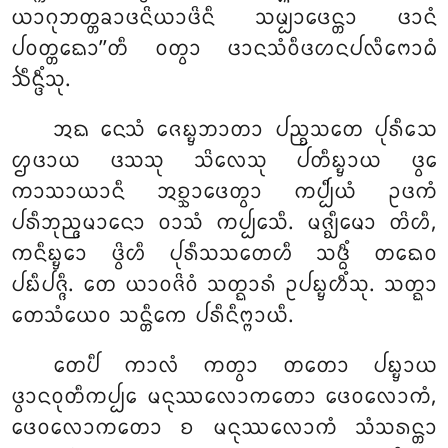
ᨿᩣᨣᩩᨽᨲ᩠ᨲᨡᩣᨴᨶᩦᨿᩣᨴᩦᨶᩥ ᩈᨾ᩠ᨸᩣᨴᩮᨶ᩠ᨲᩣ ᨴᩣᨶᩴ
ᨸᩅᨲ᩠ᨲᩮᨳᩣ’’ᨲᩥ ᩅᨲ᩠ᩅᩣ ᨴᩣᨶᩈᩴᩅᩥᨴᩉᨶᨸᩃᩥᨻᩮᩣᨵᩴ
ᨨᩥᨶ᩠ᨴᩥᩴᩈᩩ.
ᩋᨳ ᨶᩮᩈᩴ ᨩᩮᨭ᩠ᨮᨽᩣᨲᩣ ᨸᨬ᩠ᨧᩈᨲᩮ ᨸᩩᩁᩥᩈᩮ
ᩌᨴᩣᨿ ᨴᩈᩈᩩ ᩈᩦᩃᩮᩈᩩ ᨸᨲᩥᨭ᩠ᨮᩣᨿ ᨴ᩠ᩅᩮ
ᨠᩣᩈᩣᨿᩣᨶᩥ ᩋᨧ᩠ᨨᩣᨴᩮᨲ᩠ᩅᩣ ᨠᨸ᩠ᨸᩥᨿᩴ ᩏᨴᨠᩴ
ᨸᩁᩥᨽᩩᨬ᩠ᨩᨾᩣᨶᩮᩣ ᩅᩣᩈᩴ ᨠᨸ᩠ᨸᩮᩈᩥ. ᨾᨩ᩠ᨫᩥᨾᩮᩣ ᨲᩦᩉᩥ,
ᨠᨶᩥᨭ᩠ᨮᩮᩣ ᨴ᩠ᩅᩦᩉᩥ ᨸᩩᩁᩥᩈᩈᨲᩮᩉᩥ ᩈᨴ᩠ᨵᩥᩴ ᨲᨳᩮᩅ
ᨸᨭᩥᨸᨩ᩠ᨩᩥ. ᨲᩮ ᨿᩣᩅᨩᩦᩅᩴ ᩈᨲ᩠ᨳᩣᩁᩴ ᩏᨸᨭ᩠ᨮᩉᩥᩴᩈᩩ. ᩈᨲ᩠ᨳᩣ
ᨲᩮᩈᩴᨿᩮᩅ ᩈᨶ᩠ᨲᩥᨠᩮ ᨸᩁᩥᨶᩥᨻ᩠ᨻᩣᨿᩥ.
ᨲᩮᨸᩥ ᨠᩣᩃᩴ ᨠᨲ᩠ᩅᩣ ᨲᨲᩮᩣ ᨸᨭ᩠ᨮᩣᨿ
ᨴ᩠ᩅᩣᨶᩅᩩᨲᩥᨠᨸ᩠ᨸᩮ ᨾᨶᩩᩔᩃᩮᩣᨠᨲᩮᩣ ᨴᩮᩅᩃᩮᩣᨠᩴ,
ᨴᩮᩅᩃᩮᩣᨠᨲᩮᩣ ᨧ ᨾᨶᩩᩔᩃᩮᩣᨠᩴ ᩈᩴᩈᩁᨶ᩠ᨲᩣ