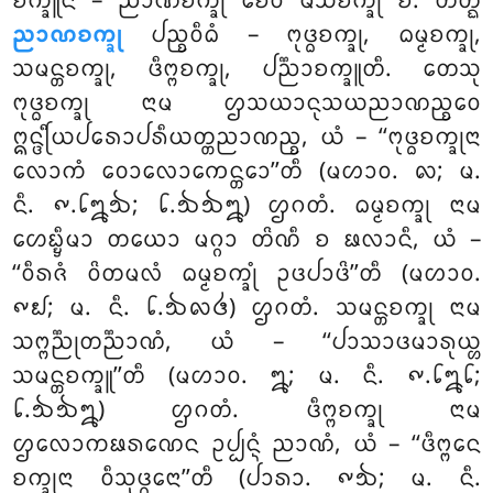
ᨧᨠ᩠ᨡᩪᨶᩥ – ᨬᩣᨱᨧᨠ᩠ᨡᩩ ᨧᩮᩅ ᨾᩴᩈᨧᨠ᩠ᨡᩩ ᨧ. ᨲᨲ᩠ᨳ
ᨬᩣᨱᨧᨠ᩠ᨡᩩ
ᨸᨬ᩠ᨧᩅᩥᨵᩴ – ᨻᩩᨴ᩠ᨵᨧᨠ᩠ᨡᩩ, ᨵᨾ᩠ᨾᨧᨠ᩠ᨡᩩ,
ᩈᨾᨶ᩠ᨲᨧᨠ᩠ᨡᩩ, ᨴᩥᨻ᩠ᨻᨧᨠ᩠ᨡᩩ, ᨸᨬ᩠ᨬᩣᨧᨠ᩠ᨡᩪᨲᩥ. ᨲᩮᩈᩩ
ᨻᩩᨴ᩠ᨵᨧᨠ᩠ᨡᩩ ᨶᩣᨾ ᩌᩈᨿᩣᨶᩩᩈᨿᨬᩣᨱᨬ᩠ᨧᩮᩅ
ᩍᨶ᩠ᨴᩕᩥᨿᨸᩁᩮᩣᨸᩁᩥᨿᨲ᩠ᨲᨬᩣᨱᨬ᩠ᨧ, ᨿᩴ – ‘‘ᨻᩩᨴ᩠ᨵᨧᨠ᩠ᨡᩩᨶᩣ
ᩃᩮᩣᨠᩴ ᩅᩮᩣᩃᩮᩣᨠᩮᨶ᩠ᨲᩮᩣ’’ᨲᩥ (ᨾᩉᩣᩅ. ᪙; ᨾ.
ᨶᩥ. ᪑.᪒᪘᪓; ᪒.᪓᪓᪘) ᩌᨣᨲᩴ
. ᨵᨾ᩠ᨾᨧᨠ᩠ᨡᩩ ᨶᩣᨾ
ᩉᩮᨭ᩠ᨮᩥᨾᩣ ᨲᨿᩮᩣ ᨾᨣ᩠ᨣᩣ ᨲᩦᨱᩥ ᨧ ᨹᩃᩣᨶᩥ, ᨿᩴ –
‘‘ᩅᩥᩁᨩᩴ ᩅᩦᨲᨾᩃᩴ ᨵᨾ᩠ᨾᨧᨠ᩠ᨡᩩᩴ ᩏᨴᨸᩣᨴᩦ’’ᨲᩥ (ᨾᩉᩣᩅ.
᪑᪖; ᨾ. ᨶᩥ. ᪒.᪓᪙᪕) ᩌᨣᨲᩴ. ᩈᨾᨶ᩠ᨲᨧᨠ᩠ᨡᩩ ᨶᩣᨾ
ᩈᨻ᩠ᨻᨬ᩠ᨬᩩᨲᨬ᩠ᨬᩣᨱᩴ, ᨿᩴ – ‘‘ᨸᩣᩈᩣᨴᨾᩣᩁᩩᨿ᩠ᩉ
ᩈᨾᨶ᩠ᨲᨧᨠ᩠ᨡᩪ’’ᨲᩥ (ᨾᩉᩣᩅ. ᪘; ᨾ. ᨶᩥ. ᪑.᪒᪘᪒;
᪒.᪓᪓᪘) ᩌᨣᨲᩴ. ᨴᩥᨻ᩠ᨻᨧᨠ᩠ᨡᩩ ᨶᩣᨾ
ᩌᩃᩮᩣᨠᨹᩁᨱᩮᨶ ᩏᨸ᩠ᨸᨶ᩠ᨶᩴ ᨬᩣᨱᩴ, ᨿᩴ – ‘‘ᨴᩥᨻ᩠ᨻᩮᨶ
ᨧᨠ᩠ᨡᩩᨶᩣ ᩅᩥᩈᩩᨴ᩠ᨵᩮᨶᩣ’’ᨲᩥ (ᨸᩣᩁᩣ. ᪑᪓; ᨾ. ᨶᩥ.