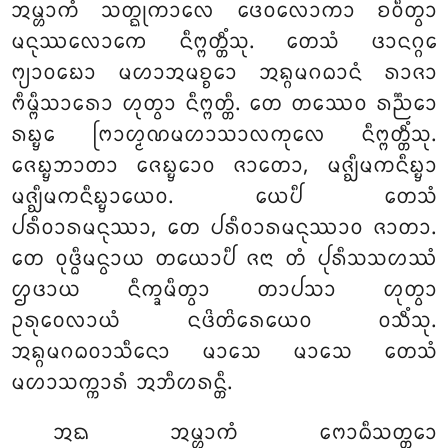
ᩋᨾ᩠ᩉᩣᨠᩴ ᩈᨲ᩠ᨳᩩᨠᩣᩃᩮ ᨴᩮᩅᩃᩮᩣᨠᩣ ᨧᩅᩥᨲ᩠ᩅᩣ
ᨾᨶᩩᩔᩃᩮᩣᨠᩮ ᨶᩥᨻ᩠ᨻᨲ᩠ᨲᩥᩴᩈᩩ. ᨲᩮᩈᩴ ᨴᩣᨶᨣ᩠ᨣᩮ
ᨻ᩠ᨿᩣᩅᨭᩮᩣ ᨾᩉᩣᩋᨾᨧ᩠ᨧᩮᩣ ᩋᨦ᩠ᨣᨾᨣᨵᩣᨶᩴ ᩁᩣᨩᩣ
ᨻᩥᨾ᩠ᨻᩥᩈᩣᩁᩮᩣ ᩉᩩᨲ᩠ᩅᩣ ᨶᩥᨻ᩠ᨻᨲ᩠ᨲᩥ. ᨲᩮ ᨲᩔᩮᩅ ᩁᨬ᩠ᨬᩮᩣ
ᩁᨭ᩠ᨮᩮ
ᨻᩕᩣᩉ᩠ᨾᨱᨾᩉᩣᩈᩣᩃᨠᩩᩃᩮ ᨶᩥᨻ᩠ᨻᨲ᩠ᨲᩥᩴᩈᩩ.
ᨩᩮᨭ᩠ᨮᨽᩣᨲᩣ ᨩᩮᨭ᩠ᨮᩮᩣᩅ ᨩᩣᨲᩮᩣ, ᨾᨩ᩠ᨫᩥᨾᨠᨶᩥᨭ᩠ᨮᩣ
ᨾᨩ᩠ᨫᩥᨾᨠᨶᩥᨭ᩠ᨮᩣᨿᩮᩅ. ᨿᩮᨸᩥ ᨲᩮᩈᩴ
ᨸᩁᩥᩅᩣᩁᨾᨶᩩᩔᩣ, ᨲᩮ ᨸᩁᩥᩅᩣᩁᨾᨶᩩᩔᩣᩅ ᨩᩣᨲᩣ.
ᨲᩮ ᩅᩩᨴ᩠ᨵᩥᨾᨶ᩠ᩅᩣᨿ ᨲᨿᩮᩣᨸᩥ
ᨩᨶᩣ ᨲᩴ ᨸᩩᩁᩥᩈᩈᩉᩔᩴ
ᩌᨴᩣᨿ ᨶᩥᨠ᩠ᨡᨾᩥᨲ᩠ᩅᩣ ᨲᩣᨸᩈᩣ ᩉᩩᨲ᩠ᩅᩣ
ᩏᩁᩩᩅᩮᩃᩣᨿᩴ ᨶᨴᩦᨲᩦᩁᩮᨿᩮᩅ ᩅᩈᩥᩴᩈᩩ.
ᩋᨦ᩠ᨣᨾᨣᨵᩅᩣᩈᩥᨶᩮᩣ ᨾᩣᩈᩮ ᨾᩣᩈᩮ ᨲᩮᩈᩴ
ᨾᩉᩣᩈᨠ᩠ᨠᩣᩁᩴ ᩋᨽᩥᩉᩁᨶ᩠ᨲᩥ.
ᩋᨳ
ᩋᨾ᩠ᩉᩣᨠᩴ ᨻᩮᩣᨵᩥᩈᨲ᩠ᨲᩮᩣ