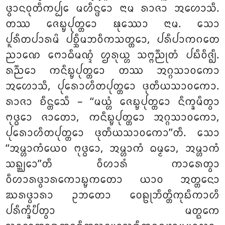
ᨴ᩠ᩅᩣᨶᩅᩩᨲᩥᨠᨸ᩠ᨸᩮ ᨾᩉᩥᨶ᩠ᨴᩮᩣ ᨶᩣᨾ ᩁᩣᨩᩣ ᩋᩉᩮᩣᩈᩥ.
ᨲᩔ ᨩᩮᨭ᩠ᨮᨸᩩᨲ᩠ᨲᩮᩣ ᨹᩩᩔᩮᩣ ᨶᩣᨾ. ᩈᩮᩣ
ᨸᩪᩁᩥᨲᨸᩣᩁᨾᩦ ᨸᨧ᩠ᨨᩥᨾᨽᩅᩥᨠᩈᨲ᩠ᨲᩮᩣ, ᨸᩁᩥᨸᩣᨠᨣᨲᩮ
ᨬᩣᨱᩮ ᨻᩮᩣᨵᩥᨾᨱ᩠ᨯᩴ ᩌᩁᩩᨿ᩠ᩉ
ᩈᨻ᩠ᨻᨬ᩠ᨬᩩᨲᩴ ᨸᨭᩥᩅᩥᨩ᩠ᨫᩥ
.
ᩁᨬ᩠ᨬᩮᩣ ᨠᨶᩥᨭ᩠ᨮᨸᩩᨲ᩠ᨲᩮᩣ ᨲᩔ ᩋᨣ᩠ᨣᩈᩣᩅᨠᩮᩣ
ᩋᩉᩮᩣᩈᩥ, ᨸᩩᩁᩮᩣᩉᩥᨲᨸᩩᨲ᩠ᨲᩮᩣ ᨴᩩᨲᩥᨿᩈᩣᩅᨠᩮᩣ.
ᩁᩣᨩᩣ ᨧᩥᨶ᩠ᨲᩮᩈᩥ – ‘‘ᨾᨿ᩠ᩉᩴ ᨩᩮᨭ᩠ᨮᨸᩩᨲ᩠ᨲᩮᩣ ᨶᩥᨠ᩠ᨡᨾᩥᨲ᩠ᩅᩣ
ᨻᩩᨴ᩠ᨵᩮᩣ ᨩᩣᨲᩮᩣ, ᨠᨶᩥᨭ᩠ᨮᨸᩩᨲ᩠ᨲᩮᩣ ᩋᨣ᩠ᨣᩈᩣᩅᨠᩮᩣ,
ᨸᩩᩁᩮᩣᩉᩥᨲᨸᩩᨲ᩠ᨲᩮᩣ ᨴᩩᨲᩥᨿᩈᩣᩅᨠᩮᩣ’’ᨲᩥ. ᩈᩮᩣ
‘‘ᩋᨾ᩠ᩉᩣᨠᩴᨿᩮᩅ ᨻᩩᨴ᩠ᨵᩮᩣ, ᩋᨾ᩠ᩉᩣᨠᩴ ᨵᨾ᩠ᨾᩮᩣ, ᩋᨾ᩠ᩉᩣᨠᩴ
ᩈᨦ᩠ᨥᩮᩣ’’ᨲᩥ ᩅᩥᩉᩣᩁᩴ ᨠᩣᩁᩮᨲ᩠ᩅᩣ
ᩅᩥᩉᩣᩁᨴ᩠ᩅᩣᩁᨠᩮᩣᨭ᩠ᨮᨠᨲᩮᩣ ᨿᩣᩅ ᩋᨲ᩠ᨲᨶᩮᩣ
ᨥᩁᨴ᩠ᩅᩣᩁᩣ ᩏᨽᨲᩮᩣ ᩅᩮᩊᩩᨽᩥᨲ᩠ᨲᩥᨠᩩᨭᩥᨠᩣᩉᩥ
ᨸᩁᩥᨠ᩠ᨡᩥᨸᩥᨲ᩠ᩅᩣ ᨾᨲ᩠ᨳᨠᩮ