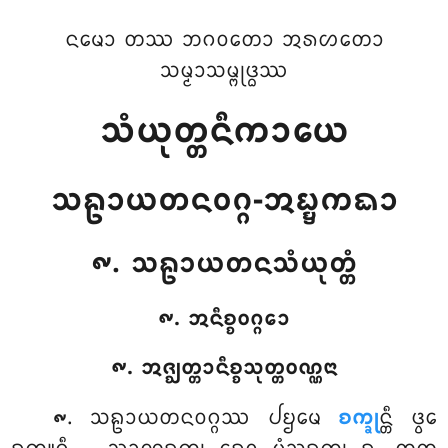
ᨶᨾᩮᩣ ᨲᩔ ᨽᨣᩅᨲᩮᩣ ᩋᩁᩉᨲᩮᩣ
ᩈᨾ᩠ᨾᩣᩈᨾ᩠ᨻᩩᨴ᩠ᨵᩔ
ᩈᩴᨿᩩᨲ᩠ᨲᨶᩥᨠᩣᨿᩮ
ᩈᩊᩣᨿᨲᨶᩅᨣ᩠ᨣ-ᩋᨭ᩠ᨮᨠᨳᩣ
᪑. ᩈᩊᩣᨿᨲᨶᩈᩴᨿᩩᨲ᩠ᨲᩴ
᪑. ᩋᨶᩥᨧ᩠ᨧᩅᨣ᩠ᨣᩮᩣ
᪑. ᩋᨩ᩠ᨫᨲ᩠ᨲᩣᨶᩥᨧ᩠ᨧᩈᩩᨲ᩠ᨲᩅᨱ᩠ᨱᨶᩣ
. ᩈᩊᩣᨿᨲᨶᩅᨣ᩠ᨣᩔ
ᨸᨮᨾᩮ
ᨧᨠ᩠ᨡᩩ
ᨶ᩠ᨲᩥ ᨴ᩠ᩅᩮ
᪑