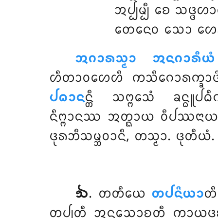
ᩋᨸ᩠ᨸᨾ᩠ᨸᩥ ᨧᩮ ᩈᨴ᩠ᨴ
ᨲᩮᨶᩮᩅ ᩈᩮᩣ ᩉᩮᩣᨲᩥ 
ᩋᨣᩣᩁᩈ᩠ᨾᩣ ᩋᨶᨣᩣᩁᩥᨿᩴ 
ᩉᩥᨲᩣᩅᩉᩮᩉᩥ ᨠᩈᩥᨣᩮᩣᩁᨠ᩠ᨡᩣᨴᩦᩉ
ᨸᨵᩣᨶ
ᨶ᩠ᨲᩥ ᩈᨻ᩠ᨻᩮᩈᩴ ᨡᨶ᩠ᨵᩪᨸ
ᨶᩥᨻ᩠ᨻᩣᨶᩔ ᩋᨲ᩠ᨳᩣᨿ ᩅᩥᨸᩔᨶᩣᨿ
ᨴᩩᩁᨽᩥᩈᨾ᩠ᨽᩅᩣᨶᩥ, ᨲᩈ᩠ᨾᩣ. ᨴᩩᨲᩥᨿᩴ.
᪓
. ᨲᨲᩥᨿᩮ
ᨲᨸᨶᩦᨿᩣ
ᨲ
ᨲᨸ᩠ᨸᨲᩥ ᩋᨶᩩᩈᩮᩣᨧᨲᩥ ᨠᩣᨿᨴᩩᨧ᩠