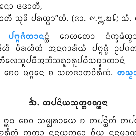
ᩉᩣᨶᩮᩣ ᨴᨴᩣᨲᩥ,
ᩈᩩᨡᩦ ᨸᩁᨲ᩠ᨳᩣ’’ᨲᩥ. (ᨩᩣ. ᪑.᪘.᪗᪒; ᩈᩴ. 
ᨸᨻ᩠ᨻᨩᩥᨲᩣᨶ
ᨶ᩠ᨲᩥ ᨣᩮᩉᨲᩮᩣ ᨶᩥᨠ᩠ᨡ
ᩥ ᩅᩥᩁᩉᩥᨲᩴ ᩋᨶᨣᩣᩁᩥᨿᩴ ᨸᨻ᩠ᨻᨩ᩠ᨩᩴ ᩏᨸᨣ
ᨵᩥᨠᩥᩃᩮᩈᩪᨸᨵᩥᩋᨽᩥᩈᨦ᩠ᨡᩣᩁᩪᨸᨵᩥᩈᨦ᩠ᨡᩣᨲᩣᨶ
 ᨧᩮᩅ ᨾᨣ᩠ᨣᩮᨶ ᨧ ᩈᩉᨩᩣᨲᩅᩦᩁᩥᨿᩴ.
ᨲᩈ᩠ᨾ
᪓. ᨲᨸᨶᩦᨿᩈᩩᨲ᩠ᨲᩅᨱ᩠ᨱᨶᩣ
ᩥ ᩍᨵ ᨧᩮᩅ ᩈᨾ᩠ᨸᩁᩣᨿᩮ ᨧ ᨲᨸᨶ᩠ᨲᩦᨲᩥ ᨲᨸ
ᨧᩁᩥᨲᩴ ᨠᨲ᩠ᩅᩣ ᨶᨶ᩠ᨴᨿᨠ᩠ᨡᩮᩣ ᩅᩥᨿ ᨶᨶ᩠