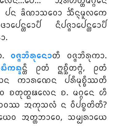
ᩥᨹᩃᩮᨶ…ᨸᩮ… ᩋᩁᩉᨲ᩠ᨲᨾᨣ᩠ᨣᩮᨶ
ᩮᩣ ᨸᨶ ᨡᩦᨱᩣᩈᩅᩮᩣ ᨨᩥᨶ᩠ᨶᨾᩪᩃᨠᩮ
ᩣᨸᩮᨶ᩠ᨲᩮᩣᨸᩥ ᨶᩥᨸᨩ᩠ᨩᩣᨸᩮᨶ᩠ᨲᩮᩣᨸᩥ
ᩮᩣ.
ᨾᩣ.
ᩅᨩ᩠ᨩᨽᩦᩁᩩᨶᩮᩣ
ᨲᩥ ᩅᨩ᩠ᨩᨽᩦᩁᩩᨠᩣ.
ᩥᨠᨦ᩠ᨡ
ᨶ᩠ᨲᩥ ᩑᨲᩴ ᩍᨧ᩠ᨨᩥᨲᨻ᩠ᨻᩴ, ᩑᨲᩴ
ᨿᩮᨶ ᨠᩣᩁᨱᩮᨶ ᨸᩁᩥᨾᩩᨧ᩠ᨧᩥᩔᨲᩥ
ᩮᩅ ᨧᨲᩩᨲ᩠ᨳᨹᩃᩮᨶ ᨧ. ᨾᨣ᩠ᨣᩮᨶ
ᩉᩥ
ᩅᩔ ᩋᨠᩩᩈᩃᩴ ᨶ ᩅᩥᨸᨧ᩠ᨧᨲᩦᨲᩥ?
ᨾᩥᩴᨿᩮᩅ ᩋᨲ᩠ᨲᨽᩣᩅᩮ, ᩈᨾ᩠ᨸᩁᩣᨿᩮ