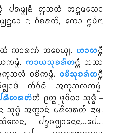
ᨯᩴ ᨸᩁᨾ᩠ᨾᩩᨡᩴ ᩌᨽᨲᩴ ᩋᨶ᩠ᨲᨾᩈᩮᩣ
ᨾ᩠ᨸᨶ᩠ᨲᩮᩣ ᨶ ᩅᩥᨧᩁᨲᩥ, ᨠᩮᩣ ᩍᨾᩥᨶᩣ
ᨶᩣᨾ ᨲᩴ ᨠᩣᩁᨱᩴ ᨽᩅᩮᨿ᩠ᨿ.
ᨿᩣᩉ
ᨶ᩠ᨲᩥ
ᨿᨠᨾ᩠ᨾᩴ.
ᨠᩣᨿᩈᩩᨧᩁᩥᨲ
ᨶ᩠ᨲᩥ ᨲᩔ
 ᩋᨠᩩᩈᩃᩴ ᩅᨧᩦᨠᨾ᩠ᨾᩴ.
ᩅᨧᩦᩈᩩᨧᩁᩥᨲ
ᨶ᩠ᨲᩥ
ᩥᨩ᩠ᨫᩣᨴᩥ ᨲᩥᩅᩥᨵᩴ ᩋᨠᩩᩈᩃᨠᨾ᩠ᨾᩴ.
ᩴ ᨸᩁᩥᩉᩁᨲᩦ
ᨲᩥ ᩑᨲ᩠ᨳ ᨴᩩᩅᩥᨵᩣ ᩈᩩᨴ᩠ᨵᩥ –
᩠ᨵᩴ ᩋᨲ᩠ᨲᩣᨶᩴ ᨸᩁᩥᩉᩁᨲᩥ ᨶᩣᨾ.
ᩈᩦᩃᩮᨶ, ᨸᨮᨾᨩ᩠ᨫᩣᨶᩮᨶ…ᨸᩮ…