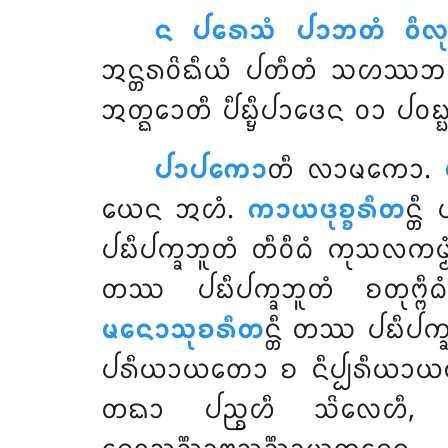
ᨶ ᨸᩁᩮᩈᩴ ᨸᩣᨽᨲᩴ ᩅᩥᩃᩩᨾ
ᩋᨶ᩠ᨲᩁᩅᩦᨳᩥᨿᩴ ᨸᨲᩥᨲᩴ ᩈᩉᩔᨽᨱ᩠ᨯᩥᨠ
ᩋᨲ᩠ᨳᩮᩣᨲᩥ ᨸᩥᨭ᩠ᨮᩥᨸᩣᨴᩮᨶ ᩅᩣ ᨸᩅᨭ᩠ᨭ
ᨸᩣᨸᨠᩮᩣ
ᨲᩥ
ᩃᩣᨾᨠᩮᩣ.
ᨿᩮᨶ ᩋᩉᩴ.
ᨠᩣᨿᨴᩩᨧ᩠ᨧᩁᩥᨲ
ᨶ᩠ᨲ
ᨸᨭᩥᨸᨠ᩠ᨡᨽᩪᨲᩴ ᨲᩥᩅᩥᨵᩴ ᨠᩩᩈᩃᨠᨾ᩠ᨾ
ᨲᩔ ᨸᨭᩥᨸᨠ᩠ᨡᨽᩪᨲᩴ ᨧᨲᩩᨻ᩠ᨻᩥ
ᨾᨶᩮᩣᩈᩩᨧᩁᩥᨲ
ᨶ᩠ᨲᩥ ᨲᩔ ᨸᨭᩥᨸᨠ᩠
ᨸᩁᩥᨿᩣᨿᨲᩮᩣ ᨧ ᨶᩥᨸ᩠ᨸᩁᩥᨿᩣᨿᨲ
ᨲᨳᩣ ᨸᨬ᩠ᨧᩉᩥ ᩈᩦᩃᩮᩉᩥ, ᨴ