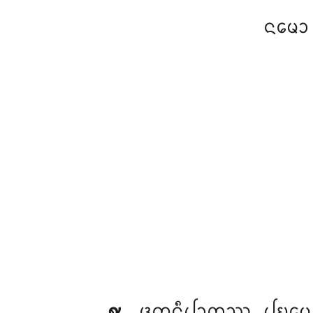
ᨶᨾᩮᩣ
᪑
. ᨴᩩᨠᨶᩥᨸᩣᨲᩔ
ᨸᨮᨾ