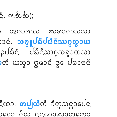
ᨶᩥ. ᪑.᪓᪓);
ᨾᩥᨲ᩠ᩅᩣ ᩋᨣᩣᩁᩔ ᨥᩁᩣᩅᩣᩈᩔ
ᨲᩣᨶᩴ.
ᩈᨻ᩠ᨻᩪᨸᨵᩥᨸᨭᩥᨶᩥᩔᨣ᩠ᨣᨲ᩠ᨳᩣᨿ
ᩴ ᩏᨸᨵᩦᨶᩴ ᨸᨭᩥᨶᩥᩔᨣ᩠ᨣᩈᨦ᩠ᨡᩣᨲᩔ
ᩣ
ᨲᩥ
ᨿᩈ᩠ᨾᩣ ᩍᨾᩣᨶᩥ ᨴ᩠ᩅᩮ ᨸᨵᩣᨶᩣᨶᩥ
ᨶᩦᨿᩣ.
ᨲᨸ᩠ᨸᨲᩦ
ᨲᩥ ᨧᩥᨲ᩠ᨲᩈᨶ᩠ᨲᩣᨸᩮᨶ
ᨴᨾᩣᨱᩅᩮᩣ ᩅᩥᨿ ᨶᨶ᩠ᨴᨣᩮᩣᨥᩣᨲᨠᩮᩣ