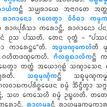
ᩁᩣᨿᩥᨠ
ᨶ᩠ᨲᩥ ᩈᨾ᩠ᨸᩁᩣᨿᩮ ᩋᨶᩣᨣᨲᩮ ᩋᨲ᩠ᨲ
.
ᩁᩣᨩᩣᨶᩮᩣ ᨣᩉᩮᨲ᩠ᩅᩣ ᩅᩥᩅᩥᨵᩣ ᨠᨾ᩠
 ᩁᩣᨩᨸᩩᩁᩥᩈᩣ ᨠᩁᩮᩣᨶ᩠ᨲᩥ, ᩁᩣᨩᩣᨶᩮᩣ ᨸᨶ 
 ᩑᩈ ᨸᩔᨲᩥ. ᨲᩮᨶ ᩅᩩᨲ᩠ᨲᩴ – ‘‘ᨸᩔᨲᩥ
ᩣ ᨠᩣᩁᩮᨶ᩠ᨲᩮ’’ᨲᩥ.
ᩋᨴ᩠ᨵᨴᨱ᩠ᨯᨠᩮᩉᩦ
ᨲᩥ ᨾ
ᩅᩣ ᨣᩉᩥᨲᨴᨱ᩠ᨯᨠᩮᩉᩥ.
ᨻᩥᩃᨦ᩠ᨣᨳᩣᩃᩥᨠ
ᨶ᩠ᨲᩥ
ᩮᨲ᩠ᩅᩣ ᨲᨲ᩠ᨲᩴ ᩋᨿᩮᩣᨣᩩᩊᩴ ᩈᨱ᩠ᨯᩣᩈᩮᨶ ᨣᩉᩮ
ᨲ᩠ᨲᩁᨲᩥ.
ᩈᨦ᩠ᨡᨾᩩᨱ᩠ᨯᩥᨠ
ᨶ᩠ᨲᩥ ᩈᨦ᩠ᨡᨾᩩᨱ᩠
ᨠᨣᩃᩅᩣᨭᨠᨸᩁᩥᨧ᩠ᨨᩮᨴᩮᨶ
ᨧᨾ᩠ᨾᩴ ᨨᩥᨶ᩠ᨴᩥᨲ᩠ᩅ
ᨶ᩠ᨲᩥ, ᩈᩉ ᨠᩮᩈᩮᩉᩥ ᨧᨾ᩠ᨾᩴ ᩏᨭ᩠ᨮᩉᨲᩥ. 
ᨠᩁᩮᩣᨶ᩠ᨲᩥ.
ᩁᩣᩉᩩᨾᩩᨡ
ᨶ᩠ᨲᩥ ᩁᩣᩉᩩᨾᩩᨡᨠᨾ᩠ᨾᨠᩣᩁ