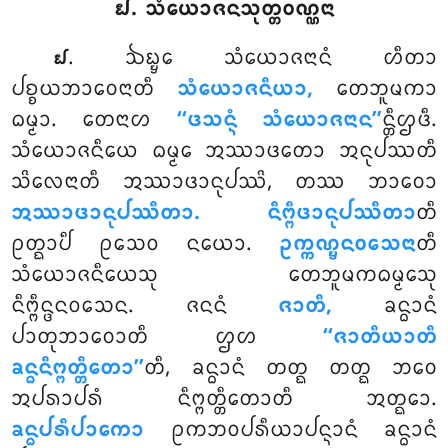
᪖. ᩈᩴᨿᩮᩣᨩᨶᩈᩩᨲ᩠ᨲᩅᨱ᩠ᨱᨶᩣ
. ᨨᨭ᩠ᨮᩮ ᩈᩴᨿᩮᩣᨩᨶᩣᨶᩴ ᩉᩥᨲᩣ
᪖
ᨸᨧ᩠ᨧᨿᨽᩣᩅᩮᨶᩣᨲᩥ
ᩈᩴᨿᩮᩣᨩᨶᩥᨿᩣ,
ᨲᩮᨽᩪᨾᨠᩣ
ᨵᨾ᩠ᨾᩣ. ᨲᩮᨶᩣᩉ
‘‘ᨴᩈᨶ᩠ᨶᩴ ᩈᩴᨿᩮᩣᨩᨶᩣᨶ’’
ᨶ᩠ᨲᩥᩌᨴᩥ.
ᩈᩴᨿᩮᩣᨩᨶᩥᨿᩮ ᨵᨾ᩠ᨾᩮ ᩋᩔᩣᨴᨲᩮᩣ ᩋᨶᩩᨸᩔᨲᩥ
ᩈᩦᩃᩮᨶᩣᨲᩥ ᩋᩔᩣᨴᩣᨶᩩᨸᩔᩦ, ᨲᩔ ᨽᩣᩅᩮᩣ
ᩋᩔᩣᨴᩣᨶᩩᨸᩔᩥᨲᩣ. ᨶᩥᨻ᩠ᨻᩥᨴᩣᨶᩩᨸᩔᩥᨲᩣ
ᨲᩥ
ᩑᨲ᩠ᨳᩣᨸᩥ ᩑᩈᩮᩅ ᨶᨿᩮᩣ.
ᩏᨠ᩠ᨠᨱ᩠ᨮᨶᩅᩈᩮᨶᩣ
ᨲᩥ
ᩈᩴᨿᩮᩣᨩᨶᩥᨿᩮᩈᩩ ᨲᩮᨽᩪᨾᨠᨵᨾ᩠ᨾᩮᩈᩩ
ᨶᩥᨻ᩠ᨻᩥᨶ᩠ᨴᨶᩅᩈᩮᨶ. ᨩᨶᨶᩴ
ᨩᩣᨲᩥ,
ᨡᨶ᩠ᨵᩣᨶᩴ
ᨸᩣᨲᩩᨽᩣᩅᩮᩣᨲᩥ ᩌᩉ
‘‘ᨩᩣᨲᩥᨿᩣᨲᩥ
ᨡᨶ᩠ᨵᨶᩥᨻ᩠ᨻᨲ᩠ᨲᩥᨲᩮᩣ’’
ᨲᩥ, ᨡᨶ᩠ᨵᩣᨶᩴ ᨲᨲ᩠ᨳ ᨲᨲ᩠ᨳ ᨽᩅᩮ
ᩋᨸᩁᩣᨸᩁᩴ ᨶᩥᨻ᩠ᨻᨲ᩠ᨲᩥᨲᩮᩣᨲᩥ ᩋᨲ᩠ᨳᩮᩣ.
ᨡᨶ᩠ᨵᨸᩁᩥᨸᩣᨠᩮᩣ
ᩑᨠᨽᩅᨸᩁᩥᨿᩣᨸᨶ᩠ᨶᩣᨶᩴ ᨡᨶ᩠ᨵᩣᨶᩴ