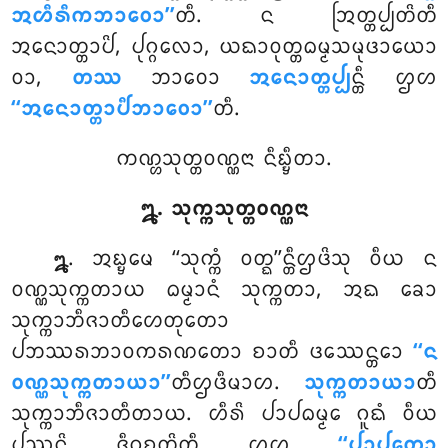
ᩋᩉᩥᩁᩥᨠᨽᩣᩅᩮᩣ’’
ᨲᩥ. ᨶ ᩒᨲ᩠ᨲᨸ᩠ᨸᨲᩦᨲᩥ
ᩋᨶᩮᩣᨲ᩠ᨲᩣᨸᩦ, ᨸᩩᨣ᩠ᨣᩃᩮᩣ, ᨿᨳᩣᩅᩩᨲ᩠ᨲᨵᨾ᩠ᨾᩈᨾᩩᨴᩣᨿᩮᩣ
ᩅᩣ,
ᨲᩔ
ᨽᩣᩅᩮᩣ
ᩋᨶᩮᩣᨲ᩠ᨲᨸ᩠ᨸ
ᨶ᩠ᨲᩥ ᩌᩉ
‘‘ᩋᨶᩮᩣᨲ᩠ᨲᩣᨸᩥᨽᩣᩅᩮᩣ’’
ᨲᩥ.
ᨠᨱ᩠ᩉᩈᩩᨲ᩠ᨲᩅᨱ᩠ᨱᨶᩣ ᨶᩥᨭ᩠ᨮᩥᨲᩣ.
᪘. ᩈᩩᨠ᩠ᨠᩈᩩᨲ᩠ᨲᩅᨱ᩠ᨱᨶᩣ
. ᩋᨭ᩠ᨮᨾᩮ
‘‘ᩈᩩᨠ᩠ᨠᩴ ᩅᨲ᩠ᨳ’’ᨶ᩠ᨲᩥᩌᨴᩦᩈᩩ ᩅᩥᨿ ᨶ
᪘
ᩅᨱ᩠ᨱᩈᩩᨠ᩠ᨠᨲᩣᨿ ᨵᨾ᩠ᨾᩣᨶᩴ ᩈᩩᨠ᩠ᨠᨲᩣ, ᩋᨳ ᨡᩮᩣ
ᩈᩩᨠ᩠ᨠᩣᨽᩥᨩᩣᨲᩥᩉᩮᨲᩩᨲᩮᩣ
ᨸᨽᩔᩁᨽᩣᩅᨠᩁᨱᨲᩮᩣ ᨧᩣᨲᩥ ᨴᩔᩮᨶ᩠ᨲᩮᩣ
‘‘ᨶ
ᩅᨱ᩠ᨱᩈᩩᨠ᩠ᨠᨲᩣᨿᩣ’’
ᨲᩥᩌᨴᩥᨾᩣᩉ.
ᩈᩩᨠ᩠ᨠᨲᩣᨿᩣ
ᨲᩥ
ᩈᩩᨠ᩠ᨠᩣᨽᩥᨩᩣᨲᩥᨲᩣᨿ. ᩉᩥᩁᩦ ᨸᩣᨸᨵᨾ᩠ᨾᩮ ᨣᩪᨳᩴ ᩅᩥᨿ
ᨸᩔᨶ᩠ᨲᩦ ᨩᩥᨣᩩᨧ᩠ᨨᨲᩦᨲᩥ ᩌᩉ
‘‘ᨸᩣᨸᨲᩮᩣ