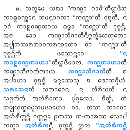
. ᩈᨲ᩠ᨲᨾᩮ ᨿᨳᩣ ‘‘ᨠᨱ᩠ᩉᩣ ᨣᩣᩅᩦ’’ᨲᩥᩌᨴᩦᩈᩩ
᪗
ᨠᩣᩊᩅᨱ᩠ᨱᩮᨶ ᩈᨾᨶ᩠ᨶᩣᨣᨲᩣ ‘‘ᨠᨱ᩠ᩉᩣ’’ᨲᩥ ᩅᩩᨧ᩠ᨧᨲᩥ, ᨶ
ᩑᩅᩴ ᨠᩣᩊᩅᨱ᩠ᨱᨲᩣᨿ ᨵᨾ᩠ᨾᩣ ‘‘ᨠᨱ᩠ᩉᩣ’’ᨲᩥ ᩅᩩᨧ᩠ᨧᨶ᩠ᨲᩥ,
ᩋᨳ ᨡᩮᩣ ᨠᨱ᩠ᩉᩣᨽᩥᨩᩣᨲᩥᨶᩥᨻ᩠ᨻᨲ᩠ᨲᩥᩉᩮᨲᩩᨲᩮᩣ
ᩋᨸ᩠ᨸᨽᩔᩁᨽᩣᩅᨠᩁᨱᨲᩮᩣ ᩅᩣ ‘‘ᨠᨱ᩠ᩉᩣ’’ᨲᩥ
ᩅᩩᨧ᩠ᨧᨶ᩠ᨲᩦᨲᩥ ᨴᩔᩮᨶ᩠ᨲᩮᩣ
‘‘ᨶ
ᨠᩣᩊᩅᨱ᩠ᨱᨲᩣᨿᩣ’’
ᨲᩥᩌᨴᩥᨾᩣᩉ.
ᨠᨱ᩠ᩉᨲᩣᨿᩣ
ᨲᩥ
ᨠᨱ᩠ᩉᩣᨽᩥᨩᩣᨲᩥᨲᩣᨿ.
ᨠᨱ᩠ᩉᩣᨽᩥᨩᩣᨲᩦ
ᨲᩥ ᨧ
ᩋᨸᩣᨿᩣ ᩅᩩᨧ᩠ᨧᨶ᩠ᨲᩥ ᨾᨶᩩᩔᩮᩈᩩ ᨧ ᨴᩮᩣᨽᨣ᩠ᨣᩥᨿᩴ.
ᩈᩁᩈᩮᨶᩣ
ᨲᩥ ᩈᨽᩣᩅᩮᨶ. ᨶ ᩉᩥᩁᩦᨿᨲᩥ ᨶ
ᩃᨩ᩠ᨩᨲᩦᨲᩥ ᩋᩉᩥᩁᩥᨠᩮᩣ, ᨸᩩᨣ᩠ᨣᩃᩮᩣ, ᨧᩥᨲ᩠ᨲᩴ, ᨲᩴ
ᩈᨾ᩠ᨸᨿᩩᨲ᩠ᨲᨵᨾ᩠ᨾᩈᨾᩩᨴᩣᨿᩮᩣ ᩅᩣ. ᨲᩔ ᨽᩣᩅᩮᩣ
ᩋᩉᩥᩁᩥᨠ᩠ᨠᨶ᩠ᨲᩥ ᩅᨲ᩠ᨲᨻ᩠ᨻᩮ ᩑᨠᩔ ᨠ-ᨠᩣᩁᩔ ᩃᩮᩣᨸᩴ
ᨠᨲ᩠ᩅᩣ
ᩋᩉᩥᩁᩥᨠ
ᨶ᩠ᨲᩥ ᩅᩩᨲ᩠ᨲᨶ᩠ᨲᩥ ᩌᩉ
‘‘ᩋᩉᩥᩁᩥᨠᨶ᩠ᨲᩥ