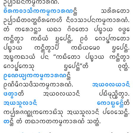
ᩏᨸ᩠ᨸᩣᨭᨶᨠᨾ᩠ᨾᨠᩣᩁᨱᩴ.
ᨧᩦᩁᨠᩅᩣᩈᩥᨠᨠᨾ᩠ᨾᨠᩣᩁᨱ
ᨶ᩠ᨲᩥ ᩈᩁᩦᩁᨲᩮᩣ
ᩏᨸ᩠ᨸᩣᨭᩥᨲᩅᨲ᩠ᨲᨧᩦᩁᨠᩮᩉᩥ ᨶᩥᩅᩣᩈᩣᨸᨶᨠᨾ᩠ᨾᨠᩣᩁᨱᩴ.
ᨲᩴ ᨠᩁᩮᩣᨶ᩠ᨲᩣ ᨿᨳᩣ ᨣᩦᩅᨲᩮᩣ ᨸᨭ᩠ᨮᩣᨿ ᩅᨴ᩠ᨵᩮ
ᨠᨶ᩠ᨲᩥᨲ᩠ᩅᩣ ᨠᨭᩥᨿᩴ ᨮᨸᩮᨶ᩠ᨲᩥ, ᩑᩅᩴ ᨣᩮᩣᨸ᩠ᨹᨠᨲᩮᩣ
ᨸᨭ᩠ᨮᩣᨿ ᨠᨶ᩠ᨲᩥᨲ᩠ᩅᩣᨸᩥ ᨠᨭᩥᨿᨾᩮᩅ ᨮᨸᩮᨶ᩠ᨲᩥ.
ᩋᨭ᩠ᨮᨠᨳᩣᨿᩴ ᨸᨶ
‘‘ᨠᨭᩥᨲᩮᩣ ᨸᨭ᩠ᨮᩣᨿ ᨠᨶ᩠ᨲᩥᨲ᩠ᩅᩣ
ᨣᩮᩣᨸ᩠ᨹᨠᩮᩈᩩ ᨮᨸᩮᨶ᩠ᨲᩦ’’ᨲᩥ ᩅᩩᨲ᩠ᨲᩴ.
ᩑᨱᩮᨿ᩠ᨿᨠᨠᨾ᩠ᨾᨠᩣᩁᨱ
ᨶ᩠ᨲᩥ
ᩑᨱᩥᨾᩥᨣᩈᨴᩥᩈᨠᨾ᩠ᨾᨠᩣᩁᨱᩴ.
ᩋᨿᩅᩃᨿᩣᨶᩥ
ᨴᨲ᩠ᩅᩣ
ᨲᩥ ᩋᨿᩅᩃᨿᩣᨶᩥ ᨸᨭᩥᨾᩩᨬ᩠ᨧᩥᨲ᩠ᩅᩣ.
ᩋᨿᩈᩪᩃᩣᨶᩥ ᨠᩮᩣᨭ᩠ᨭᩮᨶ᩠ᨲᩦ
ᨲᩥ
ᨠᨸ᩠ᨸᩁᨩᨱ᩠ᨱᩩᨠᨠᩮᩣᨭᩦᩈᩩ ᩋᨿᩈᩪᩃᩣᨶᩥ ᨸᩅᩮᩈᩮᨶ᩠ᨲᩥ.
ᨲ
ᨶ᩠ᨲᩥ ᨲᩴ ᨲᨳᩣᨠᨲᨠᨾ᩠ᨾᨠᩣᩁᨱᩴ ᩈᨲ᩠ᨲᩴ.