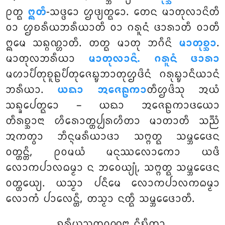
ᩑᨲ᩠ᨳ
ᩍᨲᩥ
-ᩈᨴ᩠ᨴᩮᩣ ᩌᨴ᩠ᨿᨲ᩠ᨳᩮᩣ. ᨲᩮᨶ ᨾᩣᨲᩩᩃᩣᨶᩦᨲᩥ
ᩅᩣ ᩌᨧᩁᩥᨿᨽᩁᩥᨿᩣᨲᩥ ᩅᩣ ᨣᩁᩪᨶᩴ ᨴᩣᩁᩣᨲᩥ ᩅᩣᨲᩥ
ᩍᨾᩮ ᩈᨦ᩠ᨣᨱ᩠ᩉᩣᨲᩥ. ᨲᨲ᩠ᨳ ᨾᩣᨲᩩ ᨽᨣᩥᨶᩦ
ᨾᩣᨲᩩᨧ᩠ᨨᩣ
.
ᨾᩣᨲᩩᩃᨽᩁᩥᨿᩣ
ᨾᩣᨲᩩᩃᩣᨶᩦ. ᨣᩁᩪᨶᩴ ᨴᩣᩁᩣ
ᨾᩉᩣᨸᩥᨲᩩᨧᩪᩊᨸᩥᨲᩩᨩᩮᨭ᩠ᨮᨽᩣᨲᩩᩌᨴᩦᨶᩴ ᨣᩁᩩᨭ᩠ᨮᩣᨶᩥᨿᩣᨶᩴ
ᨽᩁᩥᨿᩣ.
ᨿᨳᩣ ᩋᨩᩮᩊᨠᩣ
ᨲᩥᩌᨴᩦᩈᩩ ᩋᨿᩴ
ᩈᨦ᩠ᨡᩮᨸᨲ᩠ᨳᩮᩣ – ᨿᨳᩣ ᩋᨩᩮᩊᨠᩣᨴᨿᩮᩣ
ᨲᩥᩁᨧ᩠ᨨᩣᨶᩣ ᩉᩥᩁᩮᩣᨲ᩠ᨲᨸ᩠ᨸᩁᩉᩥᨲᩣ ᨾᩣᨲᩣᨲᩥ ᩈᨬ᩠ᨬᩴ
ᩋᨠᨲ᩠ᩅᩣ ᨽᩥᨶ᩠ᨶᨾᩁᩥᨿᩣᨴᩣ ᩈᨻ᩠ᨻᨲ᩠ᨳ ᩈᨾ᩠ᨽᩮᨴᩮᨶ
ᩅᨲ᩠ᨲᨶ᩠ᨲᩥ, ᩑᩅᨾᨿᩴ ᨾᨶᩩᩔᩃᩮᩣᨠᩮᩣ ᨿᨴᩥ
ᩃᩮᩣᨠᨸᩣᩃᨵᨾ᩠ᨾᩣ ᨶ ᨽᩅᩮᨿ᩠ᨿᩩᩴ, ᩈᨻ᩠ᨻᨲ᩠ᨳ ᩈᨾ᩠ᨽᩮᨴᩮᨶ
ᩅᨲ᩠ᨲᩮᨿ᩠ᨿ. ᨿᩈ᩠ᨾᩣ ᨸᨶᩥᨾᩮ ᩃᩮᩣᨠᨸᩣᩃᨠᨵᨾ᩠ᨾᩣ
ᩃᩮᩣᨠᩴ ᨸᩣᩃᩮᨶ᩠ᨲᩥ, ᨲᩈ᩠ᨾᩣ ᨶᨲ᩠ᨳᩥ ᩈᨾ᩠ᨽᩮᨴᩮᩣᨲᩥ.
ᨧᩁᩥᨿᩈᩩᨲ᩠ᨲᩅᨱ᩠ᨱᨶᩣ ᨶᩥᨭ᩠ᨮᩥᨲᩣ.