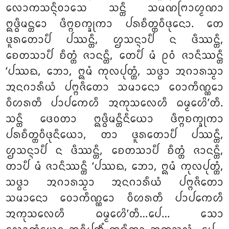
ᩃᩮᩣᨠᩈᨶ᩠ᨶᩥᩅᩣᩈᩮ ᩈᨶ᩠ᨲᩥ ᩈᨾᨱᨻᩕᩣᩉ᩠ᨾᨱᩣ
ᩍᨴ᩠ᨵᩥᨾᨶ᩠ᨲᩮᩣ ᨴᩥᨻ᩠ᨻᨧᨠ᩠ᨡᩩᨠᩣ ᨸᩁᨧᩥᨲ᩠ᨲᩅᩥᨴᩩᨶᩮᩣ. ᨲᩮ
ᨴᩪᩁᨲᩮᩣᨸᩥ ᨸᩔᨶ᩠ᨲᩥ, ᩌᩈᨶ᩠ᨶᩣᨸᩥ ᨶ ᨴᩥᩔᨶ᩠ᨲᩥ,
ᨧᩮᨲᩈᩣᨸᩥ ᨧᩥᨲ᩠ᨲᩴ ᨩᩣᨶᨶ᩠ᨲᩥ, ᨲᩮᨸᩥ ᨾᩴ ᩑᩅᩴ ᨩᩣᨶᩥᩔᨶ᩠ᨲᩥ
‘ᨸᩔᨳ, ᨽᩮᩣ, ᩍᨾᩴ ᨠᩩᩃᨸᩩᨲ᩠ᨲᩴ, ᩈᨴ᩠ᨵᩣ ᩋᨣᩣᩁᩈ᩠ᨾᩣ
ᩋᨶᨣᩣᩁᩥᨿᩴ ᨸᨻ᩠ᨻᨩᩥᨲᩮᩣ ᩈᨾᩣᨶᩮᩣ ᩅᩮᩣᨠᩥᨱ᩠ᨱᩮᩣ
ᩅᩥᩉᩁᨲᩥ ᨸᩣᨸᨠᩮᩉᩥ ᩋᨠᩩᩈᩃᩮᩉᩥ ᨵᨾ᩠ᨾᩮᩉᩦ’ᨲᩥ.
ᩈᨶ᩠ᨲᩥ ᨴᩮᩅᨲᩣ ᩍᨴ᩠ᨵᩥᨾᨶ᩠ᨲᩥᨶᩥᨿᩮᩣ ᨴᩥᨻ᩠ᨻᨧᨠ᩠ᨡᩩᨠᩣ
ᨸᩁᨧᩥᨲ᩠ᨲᩅᩥᨴᩩᨶᩥᨿᩮᩣ, ᨲᩣ ᨴᩪᩁᨲᩮᩣᨸᩥ ᨸᩔᨶ᩠ᨲᩥ,
ᩌᩈᨶ᩠ᨶᩣᨸᩥ ᨶ ᨴᩥᩔᨶ᩠ᨲᩥ, ᨧᩮᨲᩈᩣᨸᩥ ᨧᩥᨲ᩠ᨲᩴ ᨩᩣᨶᨶ᩠ᨲᩥ,
ᨲᩣᨸᩥ ᨾᩴ ᨩᩣᨶᩥᩔᨶ᩠ᨲᩥ ‘ᨸᩔᨳ, ᨽᩮᩣ, ᩍᨾᩴ ᨠᩩᩃᨸᩩᨲ᩠ᨲᩴ,
ᩈᨴ᩠ᨵᩣ ᩋᨣᩣᩁᩈ᩠ᨾᩣ ᩋᨶᨣᩣᩁᩥᨿᩴ ᨸᨻ᩠ᨻᨩᩥᨲᩮᩣ
ᩈᨾᩣᨶᩮᩣ ᩅᩮᩣᨠᩥᨱ᩠ᨱᩮᩣ ᩅᩥᩉᩁᨲᩥ ᨸᩣᨸᨠᩮᩉᩥ
ᩋᨠᩩᩈᩃᩮᩉᩥ ᨵᨾ᩠ᨾᩮᩉᩦ’ᨲᩥ…ᨸᩮ… ᩈᩮᩣ