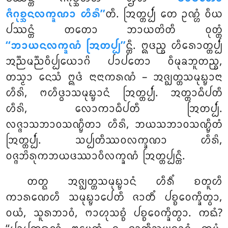
ᨩᩥᨣᩩᨧ᩠ᨨᨶᩃᨠ᩠ᨡᨱᩣ ᩉᩥᩁᩦ’’
ᨲᩥ. ᩒᨲ᩠ᨲᨸ᩠ᨸᩴ ᨲᩮ ᩏᨱ᩠ᩉᩴ ᩅᩥᨿ
ᨸᩔᨶ᩠ᨲᩴ ᨲᨲᩮᩣ ᨽᩣᨿᨲᩦᨲᩥ ᩅᩩᨲ᩠ᨲᩴ
‘‘ᨽᩣᨿᨶᩃᨠ᩠ᨡᨱᩴ ᩒᨲᨸ᩠ᨸ’’
ᨶ᩠ᨲᩥ. ᩍᨴᨬ᩠ᨧ ᩉᩥᩁᩮᩣᨲ᩠ᨲᨸ᩠ᨸᩴ
ᩋᨬ᩠ᨬᨾᨬ᩠ᨬᩅᩥᨸ᩠ᨸᨿᩮᩣᨣᩦ ᨸᩣᨸᨲᩮᩣ ᩅᩥᨾᩩᨡᨽᩪᨲᨬ᩠ᨧ,
ᨲᩈ᩠ᨾᩣ ᨶᩮᩈᩴ ᩍᨴᩴ ᨶᩣᨶᩣᨠᩁᨱᩴ – ᩋᨩ᩠ᨫᨲ᩠ᨲᩈᨾᩩᨭ᩠ᨮᩣᨶᩣ
ᩉᩥᩁᩦ, ᨻᩉᩥᨴ᩠ᨵᩣᩈᨾᩩᨭ᩠ᨮᩣᨶᩴ ᩒᨲ᩠ᨲᨸ᩠ᨸᩴ. ᩋᨲ᩠ᨲᩣᨵᩥᨸᨲᩥ
ᩉᩥᩁᩦ, ᩃᩮᩣᨠᩣᨵᩥᨸᨲᩥ ᩒᨲᨸ᩠ᨸᩴ.
ᩃᨩ᩠ᨩᩣᩈᨽᩣᩅᩈᨱ᩠ᨮᩥᨲᩣ ᩉᩥᩁᩦ, ᨽᨿᩈᨽᩣᩅᩈᨱ᩠ᨮᩥᨲᩴ
ᩒᨲ᩠ᨲᨸ᩠ᨸᩴ. ᩈᨸ᩠ᨸᨲᩥᩔᩅᩃᨠ᩠ᨡᨱᩣ ᩉᩥᩁᩦ,
ᩅᨩ᩠ᨩᨽᩦᩁᩩᨠᨽᨿᨴᩔᩣᩅᩥᩃᨠ᩠ᨡᨱᩴ ᩒᨲ᩠ᨲᨸ᩠ᨸᨶ᩠ᨲᩥ.
ᨲᨲ᩠ᨳ ᩋᨩ᩠ᨫᨲ᩠ᨲᩈᨾᩩᨭ᩠ᨮᩣᨶᩴ ᩉᩥᩁᩥᩴ ᨧᨲᩪᩉᩥ
ᨠᩣᩁᨱᩮᩉᩥ ᩈᨾᩩᨭ᩠ᨮᩣᨸᩮᨲᩥ ᨩᩣᨲᩥᩴ ᨸᨧ᩠ᨧᩅᩮᨠ᩠ᨡᩥᨲ᩠ᩅᩣ,
ᩅᨿᩴ, ᩈᩪᩁᨽᩣᩅᩴ, ᨻᩣᩉᩩᩈᨧ᩠ᨧᩴ ᨸᨧ᩠ᨧᩅᩮᨠ᩠ᨡᩥᨲ᩠ᩅᩣ. ᨠᨳᩴ?