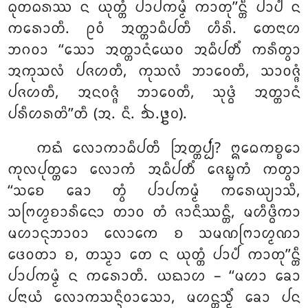
ᨵᩩᨲᨵᩁᩔ ᨶ ᨿᩩᨲ᩠ᨲᩴ ᨸᩣᨸᨠᨾ᩠ᨾᩴ ᨠᩣᨲᩩ’’ᨶ᩠ᨲᩥ ᨸᩣᨸᩴ ᨶ
ᨠᩁᩮᩣᨲᩥ. ᩑᩅᩴ ᩋᨲ᩠ᨲᩣᨵᩥᨸᨲᩥ ᩉᩥᩁᩦ. ᨲᩮᨶᩣᩉ
ᨽᨣᩅᩣ ‘‘ᩈᩮᩣ ᩋᨲ᩠ᨲᩣᨶᩴᨿᩮᩅ ᩋᨵᩥᨸᨲᩥᩴ ᨠᩁᩥᨲ᩠ᩅᩣ
ᩋᨠᩩᩈᩃᩴ ᨸᨩᩉᨲᩥ, ᨠᩩᩈᩃᩴ ᨽᩣᩅᩮᨲᩥ, ᩈᩣᩅᨩ᩠ᨩᩴ
ᨸᨩᩉᨲᩥ, ᩋᨶᩅᨩ᩠ᨩᩴ ᨽᩣᩅᩮᨲᩥ, ᩈᩩᨴ᩠ᨵᩴ ᩋᨲ᩠ᨲᩣᨶᩴ
ᨸᩁᩥᩉᩁᨲᩦ’’ᨲᩥ (ᩋ. ᨶᩥ. ᪓.᪔᪐).
ᨠᨳᩴ
ᩃᩮᩣᨠᩣᨵᩥᨸᨲᩥ ᩒᨲ᩠ᨲᨸ᩠ᨸᩴ? ᩍᨵᩮᨠᨧ᩠ᨧᩮᩣ
ᨠᩩᩃᨸᩩᨲ᩠ᨲᩮᩣ ᩃᩮᩣᨠᩴ ᩋᨵᩥᨸᨲᩥᩴ ᨩᩮᨭ᩠ᨮᨠᩴ ᨠᨲ᩠ᩅᩣ
‘‘ᩈᨧᩮ ᨡᩮᩣ ᨲ᩠ᩅᩴ ᨸᩣᨸᨠᨾ᩠ᨾᩴ ᨠᩁᩮᨿ᩠ᨿᩣᩈᩥ,
ᩈᨻᩕᩉ᩠ᨾᨧᩣᩁᩥᨶᩮᩣ ᨲᩣᩅ ᨲᩴ ᨩᩣᨶᩥᩔᨶ᩠ᨲᩥ, ᨾᩉᩥᨴ᩠ᨵᩥᨠᩣ
ᨾᩉᩣᨶᩩᨽᩣᩅᩣ ᩃᩮᩣᨠᩮ ᨧ ᩈᨾᨱᨻᩕᩣᩉ᩠ᨾᨱᩣ
ᨴᩮᩅᨲᩣ ᨧ, ᨲᩈ᩠ᨾᩣ ᨲᩮ ᨶ ᨿᩩᨲ᩠ᨲᩴ ᨸᩣᨸᩴ ᨠᩣᨲᩩ’’ᨶ᩠ᨲᩥ
ᨸᩣᨸᨠᨾ᩠ᨾᩴ ᨶ ᨠᩁᩮᩣᨲᩥ. ᨿᨳᩣᩉ – ‘‘ᨾᩉᩣ ᨡᩮᩣ
ᨸᨶᩣᨿᩴ ᩃᩮᩣᨠᩈᨶ᩠ᨶᩥᩅᩣᩈᩮᩣ, ᨾᩉᨶ᩠ᨲᩈ᩠ᨾᩥᩴ ᨡᩮᩣ ᨸᨶ