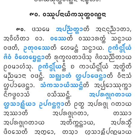
᪑᪐. ᩅᩔᩪᨸᨶᩣᨿᩥᨠᩈᩩᨲ᩠ᨲᩅᨱ᩠ᨱᨶᩣ
. ᨴᩈᨾᩮ
ᩋᨸᨬ᩠ᨬᨲ᩠ᨲᩣ
ᨲᩥ ᩋᨶᨶᩩᨬ᩠ᨬᩣᨲᩣ,
᪑᪐
ᩋᩅᩥᩉᩥᨲᩣ ᩅᩣ.
ᩅᩔᩮ
ᨲᩥ ᩅᩔᩣᩁᨲ᩠ᨲᩴ ᩈᨶ᩠ᨵᩣᨿ
ᩅᨴᨲᩥ,
ᩏᨲᩩᩅᩔᩮ
ᨲᩥ ᩉᩮᨾᨶ᩠ᨲᩴ ᩈᨶ᩠ᨵᩣᨿ.
ᩑᨠᩥᨶ᩠ᨴᩕᩥᨿᩴ
ᨩᩦᩅᩴ ᩅᩥᩉᩮᨮᩮᨶ᩠ᨲᩣ
ᨲᩥ ᩁᩩᨠ᩠ᨡᩃᨲᩣᨴᩦᩈᩩ ᨩᩦᩅᩈᨬ᩠ᨬᩥᨲᩣᨿ
ᩑᩅᨾᩣᩉᩴᩈᩩ.
ᩑᨠᩥᨶ᩠ᨴᩕᩥᨿ
ᨶ᩠ᨲᩥ ᨧ ᨠᩣᨿᩥᨶ᩠ᨴᩕᩥᨿᩴ ᩋᨲ᩠ᨳᩦᨲᩥ
ᨾᨬ᩠ᨬᨾᩣᨶᩣ ᩅᨴᨶ᩠ᨲᩥ.
ᩈᨦ᩠ᨥᩣᨲᩴ ᩌᨸᩣᨴᩮᨶ᩠ᨲᩣ
ᨲᩥ ᩅᩥᨶᩣᩈᩴ
ᩌᨸᩣᨴᩮᨶ᩠ᨲᩣ.
ᩈᩴᨠᩈᩣᨿᩥᩔᨶ᩠ᨲᩦ
ᨲᩥ ᩋᨸ᩠ᨸᩮᩣᩔᩩᨠ᩠ᨠᩣ
ᨶᩥᨻᨴ᩠ᨵᩅᩣᩈᩴ ᩅᩈᩥᩔᨶ᩠ᨲᩥ.
ᩋᨸᩁᨩ᩠ᨩᩩᨣᨲᩣᨿ
ᩌᩈᩣᩊ᩠ᩉᩥᨿᩣ ᩏᨸᨣᨶ᩠ᨲᨻ᩠ᨻᩣ
ᨲᩥ ᩑᨲ᩠ᨳ ᩋᨸᩁᨩ᩠ᨩᩩ ᨣᨲᩣᨿ
ᩋᩔᩣᨲᩥ ᩋᨸᩁᨩ᩠ᨩᩩᨣᨲᩣ, ᨲᩔᩣ
ᩋᨸᩁᨩ᩠ᨩᩩᨣᨲᩣᨿ ᩋᨲᩥᨠ᩠ᨠᨶ᩠ᨲᩣᨿ, ᩋᨸᩁᩈ᩠ᨾᩥᩴ
ᨴᩥᩅᩈᩮᨲᩥ ᩋᨲ᩠ᨳᩮᩣ, ᨲᩈ᩠ᨾᩣ ᩌᩈᩣᩊ᩠ᩉᩥᨸᩩᨱ᩠ᨱᨾᩣᨿ