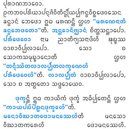
ᨸᩩᩁᩣᨱᨽᩣᩅᩮᩣ.
ᩑᨠᨽᩅᨸᩁᩥᨿᩣᨸᨶ᩠ᨶᨩᩦᩅᩥᨲᩥᨶ᩠ᨴᩕᩥᨿᨸ᩠ᨸᨻᨶ᩠ᨵᩅᩥᨧ᩠ᨨᩮᨴᩅᩈᩮᨶ
ᨡᨶ᩠ᨵᩣᨶᩴ ᨽᩮᨴᩮᩣ ᩍᨵ ᨾᩁᨱᨶ᩠ᨲᩥ ᩌᩉ
‘‘ᨾᩁᨱᩮᨶᩣᨲᩥ
ᨡᨶ᩠ᨵᨽᩮᨴᨲᩮᩣ’’
ᨲᩥ.
ᩋᨶ᩠ᨲᩮᩣᨶᩥᨩ᩠ᨫᩣᨶᩴ
ᨧᩥᨲ᩠ᨲᩈᨶ᩠ᨲᩣᨸᩮᩣ.
ᨸᩁᩥᨴᩮᩅᩮᩣ
ᨶᩣᨾ ᨬᩣᨲᩥᨻ᩠ᨿᩈᨶᩣᨴᩦᩉᩥ ᨹᩩᨭ᩠ᨮᩔ
ᩅᩣᨧᩣᩅᩥᨸ᩠ᨸᩃᩣᨸᩮᩣ. ᩈᩮᩣ ᨧ
ᩈᩮᩣᨠᩈᨾᩩᨭ᩠ᨮᩣᨶᩮᩣᨲᩥ ᩌᩉ
‘‘ᨲᨶ᩠ᨶᩥᩔᩥᨲᩃᩣᩃᨸ᩠ᨸᩥᨲᩃᨠ᩠ᨡᨱᩮᩉᩥ
ᨸᩁᩥᨴᩮᩅᩮᩉᩦ’’
ᨲᩥ.
ᩃᩣᩃᨸ᩠ᨸᩥᨲᩴ
ᩅᩣᨧᩣᩅᩥᨸ᩠ᨸᩃᩣᨸᩮᩣ,
ᩈᩮᩣ ᨧ ᩋᨲ᩠ᨳᨲᩮᩣ ᩈᨴ᩠ᨴᩮᩣᨿᩮᩅ.
ᨴᩩᨠ᩠ᨡ
ᨶ᩠ᨲᩥ ᩍᨵ ᨠᩣᨿᩥᨠᩴ ᨴᩩᨠ᩠ᨡᩴ ᩋᨵᩥᨸ᩠ᨸᩮᨲᨶ᩠ᨲᩥ ᩌᩉ
‘‘ᨠᩣᨿᨸᨭᩥᨸᩦᩊᨶᨴᩩᨠ᩠ᨡᩮᩉᩦ’’
ᨲᩥ.
ᨾᨶᩮᩣᩅᩥᨥᩣᨲᨴᩮᩣᨾᨶᩔᩮᩉᩦ
ᨲᩥ ᨾᨶᩈᩮᩣ
ᩅᩥᨥᩣᨲᨠᩁᩮᩉᩥ ᨴᩮᩣᨾᨶᩔᩮᩉᩥ.