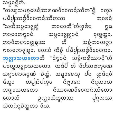
ᩈᨾ᩠ᨽᩅᨶ᩠ᨲᩦᨲᩥ.
‘‘ᨲᨴᨦ᩠ᨣᩈᨾᩩᨧ᩠ᨨᩮᨴᨶᩥᩔᩁᨱᩅᩥᩅᩮᨠᨶᩥᩔᩥᨲ’’ᨶ᩠ᨲᩥ ᩅᨲ᩠ᩅᩣ
ᨸᨭᩥᨸ᩠ᨸᩔᨴ᩠ᨵᩥᩅᩥᩅᩮᨠᨶᩥᩔᩥᨲᩔ ᩋᩅᨧᨶᩴ
‘‘ᩈᨲᩥᩈᨾ᩠ᨻᩮᩣᨩ᩠ᨫᨦ᩠ᨣᩴ ᨽᩣᩅᩮᨲᩦ’’ᨲᩥᩌᨴᩥᨶᩣ ᩍᨵ
ᨽᩣᩅᩮᨲᨻ᩠ᨻᩣᨶᩴ ᩈᨾ᩠ᨻᩮᩣᨩ᩠ᨫᨦ᩠ᨣᩣᨶᩴ ᩅᩩᨲ᩠ᨲᨲ᩠ᨲᩣ.
ᨽᩣᩅᩥᨲᨻᩮᩣᨩ᩠ᨫᨦ᩠ᨣᩔ ᩉᩥ ᩈᨧ᩠ᨨᩥᨠᩣᨲᨻ᩠ᨻᩣ
ᨻᩃᨻᩮᩣᨩ᩠ᨫᨦ᩠ᨣᩣ, ᨲᩮᩈᩴ ᨠᩥᨧ᩠ᨧᩴ ᨸᨭᩥᨸ᩠ᨸᩔᨴ᩠ᨵᩥᩅᩥᩅᩮᨠᩮᩣ.
ᩋᨩ᩠ᨫᩣᩈᨿᨲᩮᩣ
ᨲᩥ ‘‘ᨶᩥᨻ᩠ᨻᩣᨶᩴ ᩈᨧ᩠ᨨᩥᨠᩁᩥᩔᩣᨾᩦ’’ᨲᩥ
ᨸᩅᨲ᩠ᨲᩋᨩ᩠ᨫᩣᩈᨿᨲᩮᩣ. ᨿᨴᩥᨸᩥ ᩉᩥ ᩅᩥᨸᩔᨶᩣᨠ᩠ᨡᨱᩮ
ᩈᨦ᩠ᨡᩣᩁᩣᩁᨾ᩠ᨾᨱᩴ ᨧᩥᨲ᩠ᨲᩴ, ᩈᨦ᩠ᨡᩣᩁᩮᩈᩩ ᨸᨶ ᩌᨴᩦᨶᩅᩴ
ᨴᩥᩈ᩠ᩅᩣ ᨲᨸ᩠ᨸᨭᩥᨸᨠ᩠ᨡᩮ ᨶᩥᨻ᩠ᨻᩣᨶᩮ ᨶᩥᨶ᩠ᨶᨲᩣᨿ
ᩋᨩ᩠ᨫᩣᩈᨿᨲᩮᩣ ᨶᩥᩔᩁᨱᩅᩥᩅᩮᨠᨶᩥᩔᩥᨲᩮᩣ
ᩉᩮᩣᨲᩥ ᩏᨱ᩠ᩉᩣᨽᩥᨽᩪᨲᩔ ᨸᩩᨣ᩠ᨣᩃᩔ
ᩈᩦᨲᨶᩥᨶ᩠ᨶᨧᩥᨲ᩠ᨲᨲᩣ ᩅᩥᨿ.