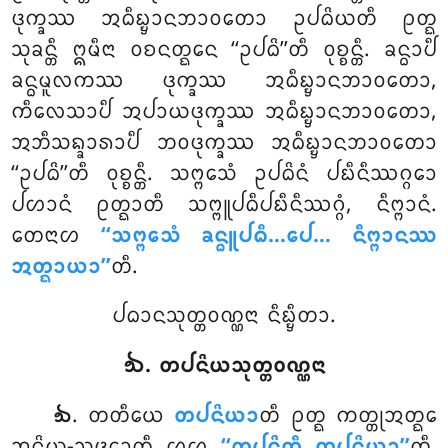
ᨴᩩᨠ᩠ᨡᩔ ᩋᨵᩥᨭ᩠ᨮᩣᨶᨽᩣᩅᨲᩮᩣ ᩏᨸᨵᩦᨿᨲᩥ ᩑᨲ᩠ᨳ
ᩈᩩᨡᨶ᩠ᨲᩥ ᩍᨾᩥᨶᩣ ᩅᨧᨶᨲ᩠ᨳᩮᨶ ‘‘ᩏᨸᨵᩦ’’ᨲᩥ ᩅᩩᨧ᩠ᨧᨶ᩠ᨲᩥ. ᨡᨶ᩠ᨵᩣᨸᩥ
ᨡᨶ᩠ᨵᨾᩪᩃᨠᩔ ᨴᩩᨠ᩠ᨡᩔ ᩋᨵᩥᨭ᩠ᨮᩣᨶᨽᩣᩅᨲᩮᩣ,
ᨠᩥᩃᩮᩈᩣᨸᩥ ᩋᨸᩣᨿᨴᩩᨠ᩠ᨡᩔ ᩋᨵᩥᨭ᩠ᨮᩣᨶᨽᩣᩅᨲᩮᩣ,
ᩋᨽᩥᩈᨦ᩠ᨡᩣᩁᩣᨸᩥ ᨽᩅᨴᩩᨠ᩠ᨡᩔ ᩋᨵᩥᨭ᩠ᨮᩣᨶᨽᩣᩅᨲᩮᩣ
‘‘ᩏᨸᨵᩦ’’ᨲᩥ ᩅᩩᨧ᩠ᨧᨶ᩠ᨲᩥ. ᩈᨻ᩠ᨻᩮᩈᩴ ᩏᨸᨵᩦᨶᩴ ᨸᨭᩥᨶᩥᩔᨣ᩠ᨣᩮᩣ
ᨸᩉᩣᨶᩴ ᩑᨲ᩠ᨳᩣᨲᩥ ᩈᨻ᩠ᨻᩪᨸᨵᩥᨸᨭᩥᨶᩥᩔᨣ᩠ᨣᩴ, ᨶᩥᨻ᩠ᨻᩣᨶᩴ.
ᨲᩮᨶᩣᩉ
‘‘ᩈᨻ᩠ᨻᩮᩈᩴ ᨡᨶ᩠ᨵᩪᨸᨵᩥ…ᨸᩮ… ᨶᩥᨻ᩠ᨻᩣᨶᩔ
ᩋᨲ᩠ᨳᩣᨿᩣ’’
ᨲᩥ.
ᨸᨵᩣᨶᩈᩩᨲ᩠ᨲᩅᨱ᩠ᨱᨶᩣ ᨶᩥᨭ᩠ᨮᩥᨲᩣ.
᪓. ᨲᨸᨶᩦᨿᩈᩩᨲ᩠ᨲᩅᨱ᩠ᨱᨶᩣ
. ᨲᨲᩥᨿᩮ
ᨲᨸᨶᩦᨿᩣ
ᨲᩥ ᩑᨲ᩠ᨳ ᨠᨲ᩠ᨲᩩᩋᨲ᩠ᨳᩮ
᪓
ᩋᨶᩦᨿ-ᩈᨴ᩠ᨴᩮᩣᨲᩥ ᩌᩉ
‘‘ᨲᨸᨶ᩠ᨲᩦᨲᩥ ᨲᨸᨶᩦᨿᩣ’’
ᨲᩥ.