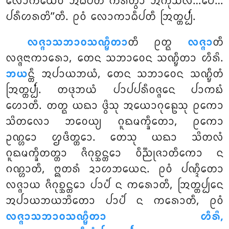
ᩃᩮᩣᨠᩴᨿᩮᩅ ᩋᨵᩥᨸᨲᩥᩴ ᨠᩁᩥᨲ᩠ᩅᩣ ᩋᨠᩩᩈᩃᩴ…ᨸᩮ…
ᨸᩁᩥᩉᩁᨲᩦ’’ᨲᩥ. ᩑᩅᩴ ᩃᩮᩣᨠᩣᨵᩥᨸᨲᩥ ᩒᨲ᩠ᨲᨸ᩠ᨸᩴ.
ᩃᨩ᩠ᨩᩣᩈᨽᩣᩅᩈᨱ᩠ᨮᩥᨲᩣ
ᨲᩥ ᩑᨲ᩠ᨳ
ᩃᨩ᩠ᨩᩣ
ᨲᩥ
ᩃᨩ᩠ᨩᨶᩣᨠᩣᩁᩮᩣ, ᨲᩮᨶ ᩈᨽᩣᩅᩮᨶ ᩈᨱ᩠ᨮᩥᨲᩣ ᩉᩥᩁᩦ.
ᨽᨿ
ᨶ᩠ᨲᩥ ᩋᨸᩣᨿᨽᨿᩴ, ᨲᩮᨶ ᩈᨽᩣᩅᩮᨶ ᩈᨱ᩠ᨮᩥᨲᩴ
ᩒᨲ᩠ᨲᨸ᩠ᨸᩴ. ᨲᨴᩩᨽᨿᩴ ᨸᩣᨸᨸᩁᩥᩅᨩ᩠ᨩᨶᩮ ᨸᩣᨠᨭᩴ
ᩉᩮᩣᨲᩥ. ᨲᨲ᩠ᨳ ᨿᨳᩣ ᨴ᩠ᩅᩦᩈᩩ ᩋᨿᩮᩣᨣᩩᩊᩮᩈᩩ ᩑᨠᩮᩣ
ᩈᩦᨲᩃᩮᩣ ᨽᩅᩮᨿ᩠ᨿ ᨣᩪᨳᨾᨠ᩠ᨡᩥᨲᩮᩣ, ᩑᨠᩮᩣ
ᩏᨱ᩠ᩉᩮᩣ ᩌᨴᩥᨲ᩠ᨲᩮᩣ. ᨲᩮᩈᩩ ᨿᨳᩣ ᩈᩦᨲᩃᩴ
ᨣᩪᨳᨾᨠ᩠ᨡᩥᨲᨲ᩠ᨲᩣ ᨩᩥᨣᩩᨧ᩠ᨨᨶ᩠ᨲᩮᩣ ᩅᩥᨬ᩠ᨬᩩᨩᩣᨲᩥᨠᩮᩣ ᨶ
ᨣᨱ᩠ᩉᩣᨲᩥ, ᩍᨲᩁᩴ ᨯᩣᩉᨽᨿᩮᨶ. ᩑᩅᩴ ᨸᨱ᩠ᨯᩥᨲᩮᩣ
ᩃᨩ᩠ᨩᩣᨿ ᨩᩥᨣᩩᨧ᩠ᨨᨶ᩠ᨲᩮᩣ ᨸᩣᨸᩴ ᨶ ᨠᩁᩮᩣᨲᩥ, ᩒᨲ᩠ᨲᨸ᩠ᨸᩮᨶ
ᩋᨸᩣᨿᨽᨿᨽᩦᨲᩮᩣ ᨸᩣᨸᩴ ᨶ ᨠᩁᩮᩣᨲᩥ, ᩑᩅᩴ
ᩃᨩ᩠ᨩᩣᩈᨽᩣᩅᩈᨱ᩠ᨮᩥᨲᩣ ᩉᩥᩁᩦ,