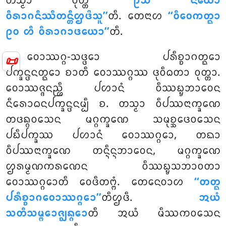
ᨲᩈ᩠ᨾᩣ ᩅᩩᨲ᩠ᨲᩴ
‘‘ᩑᩈ ᨶᨿᩮᩣ
ᩅᩥᩁᩣᨣᨶᩥᩔᩥᨲᨶ᩠ᨲᩥᩌᨴᩦᩈᩪ’’
ᨲᩥ. ᨲᩮᨶᩣᩉ
‘‘ᩅᩥᩅᩮᨠᨲ᩠ᨳᩣ
ᩑᩅ ᩉᩥ ᩅᩥᩁᩣᨣᩣᨴᨿᩮᩣ’’
ᨲᩥ.
ᩅᩮᩣᩔᨣ᩠ᨣ-ᩈᨴ᩠ᨴᩮᩣ ᨸᩁᩥᨧ᩠ᨧᩣᨣᨲ᩠ᨳᩮᩣ
📜
ᨸᨠ᩠ᨡᨶ᩠ᨴᨶᨲ᩠ᨳᩮᩣ ᨧᩣᨲᩥ ᩅᩮᩣᩔᨣ᩠ᨣᩔ ᨴᩩᩅᩥᨵᨲᩣ ᩅᩩᨲ᩠ᨲᩣ.
ᩅᩮᩣᩔᨩ᩠ᨩᨶᨬ᩠ᩉᩥ ᨸᩉᩣᨶᩴ ᩅᩥᩔᨭ᩠ᨮᨽᩣᩅᩮᨶ
ᨶᩥᩁᩮᩣᨵᨶᨸᨠ᩠ᨡᨶ᩠ᨴᨶᨾ᩠ᨸᩥ ᨧ
. ᨲᩈ᩠ᨾᩣ ᩅᩥᨸᩔᨶᩣᨠ᩠ᨡᨱᩮ
ᨲᨴᨦ᩠ᨣᩅᩈᩮᨶ ᨾᨣ᩠ᨣᨠ᩠ᨡᨱᩮ ᩈᨾᩩᨧ᩠ᨨᩮᨴᩅᩈᩮᨶ
ᨸᨭᩥᨸᨠ᩠ᨡᩔ ᨸᩉᩣᨶᩴ ᩅᩮᩣᩔᨣ᩠ᨣᩮᩣ, ᨲᨳᩣ
ᩅᩥᨸᩔᨶᩣᨠ᩠ᨡᨱᩮ ᨲᨶ᩠ᨶᩥᨶ᩠ᨶᨽᩣᩅᩮᨶ, ᨾᨣ᩠ᨣᨠ᩠ᨡᨱᩮ
ᩌᩁᨾ᩠ᨾᨱᨠᩁᨱᩮᨶ ᩅᩥᩔᨭ᩠ᨮᩈᨽᩣᩅᨲᩣ
ᩅᩮᩣᩔᨣ᩠ᨣᩮᩣᨲᩥ ᩅᩮᨴᩥᨲᨻ᩠ᨻᩴ. ᨲᩮᨶᩮᩅᩣᩉ
‘‘ᨲᨲ᩠ᨳ
ᨸᩁᩥᨧ᩠ᨧᩣᨣᩅᩮᩣᩔᨣ᩠ᨣᩮᩣ’’
ᨲᩥᩌᨴᩥ.
ᩋᨿᩴ
ᩈᨲᩥᩈᨾ᩠ᨻᩮᩣᨩ᩠ᨫᨦ᩠ᨣᩮᩣ
ᨲᩥ ᩋᨿᩴ ᨾᩥᩔᨠᩅᩈᩮᨶ