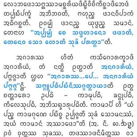
ᩃᩮᩣᨽᨴᩮᩣᩈᩍᩔᩣᨾᨧ᩠ᨨᩁᩥᨿᨴᩥᨭ᩠ᨮᩥᩅᩥᨧᩥᨠᩥᨧ᩠ᨨᩣᨴᩥᨽᩮᨴᩴ
ᨲᨸ᩠ᨸᨭᩥᨸᨠ᩠ᨡᩴ ᩋᨽᩥᨽᩅᨲᩥ, ᨻᩉᩩᨬ᩠ᨧ ᨴᩣᨶᩅᩥᨸᩣᨠᩴ
ᩋᨵᩥᨣᨧ᩠ᨨᨲᩥ. ᩑᩅᨾ᩠ᨸᩥ ᨴᩣᨶᨬ᩠ᨧ ᨿᩩᨴ᩠ᨵᨬ᩠ᨧ ᩈᨾᩣᨶᩴ.
ᨲᩮᨶᩣᩉ
‘‘ᩋᨸ᩠ᨸᨾ᩠ᨸᩥ ᨧᩮ ᩈᨴ᩠ᨴᩉᩣᨶᩮᩣ ᨴᨴᩣᨲᩥ,
ᨲᩮᨶᩮᩅ ᩈᩮᩣ ᩉᩮᩣᨲᩥ ᩈᩩᨡᩦ ᨸᩁᨲ᩠ᨳᩣ’’
ᨲᩥ.
ᩋᨣᩣᩁᩔ ᩉᩥᨲᩴ ᨠᩈᩥᨣᩮᩣᩁᨠ᩠ᨡᩣᨴᩥ
ᩋᨣᩣᩁᩥᨿᩴ, ᨲᩴ ᨶᨲ᩠ᨳᩥ ᩑᨲ᩠ᨳᩣᨲᩥ
ᩋᨶᨣᩣᩁᩥᨿᩴ,
ᨸᨻ᩠ᨻᨩ᩠ᨩᩣᨲᩥ ᩌᩉ
‘‘ᩋᨣᩣᩁᩔ…ᨸᩮ… ᩋᨶᨣᩣᩁᩥᨿᩴ
ᨸᨻ᩠ᨻᨩ᩠ᨩ’’
ᨶ᩠ᨲᩥ.
ᩈᨻ᩠ᨻᩪᨸᨵᩥᨸᨭᩥᨶᩥᩔᨣ᩠ᨣᨲ᩠ᨳᩣᨿᩣ
ᨲᩥ ᩑᨲ᩠ᨳ
ᨧᨲ᩠ᨲᩣᩁᩮᩣ ᩏᨸᨵᩦ – ᨠᩣᨾᩩᨸᨵᩥ, ᨡᨶ᩠ᨵᩩᨸᨵᩥ,
ᨠᩥᩃᩮᩈᩩᨸᨵᩥ, ᩋᨽᩥᩈᨦ᩠ᨡᩣᩁᩩᨸᨵᩦᨲᩥ. ᨠᩣᨾᩣᨸᩥ ᩉᩥ ‘‘ᨿᩴ
ᨸᨬ᩠ᨧ ᨠᩣᨾᨣᩩᨱᩮ ᨸᨭᩥᨧ᩠ᨧ ᩏᨸ᩠ᨸᨩ᩠ᨩᨲᩥ ᩈᩩᨡᩴ ᩈᩮᩣᨾᨶᩔᩴ,
ᩋᨿᩴ ᨠᩣᨾᩣᨶᩴ ᩋᩔᩣᨴᩮᩣ’’ᨲᩥ (ᩋ. ᨶᩥ. ᪙.᪓᪔)
ᩑᩅᩴ ᩅᩩᨲ᩠ᨲᩔ ᩈᩩᨡᩔ, ᨲᨴᩔᩣᨴᨶᩥᨾᩥᨲ᩠ᨲᩔ ᩅᩣ