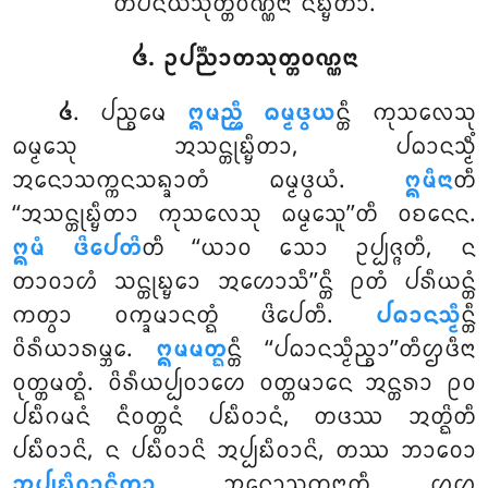
ᨲᨸᨶᩦᨿᩈᩩᨲ᩠ᨲᩅᨱ᩠ᨱᨶᩣ ᨶᩥᨭ᩠ᨮᩥᨲᩣ.
᪕. ᩏᨸᨬ᩠ᨬᩣᨲᩈᩩᨲ᩠ᨲᩅᨱ᩠ᨱᨶᩣ
. ᨸᨬ᩠ᨧᨾᩮ
ᩍᨾᨬ᩠ᩉᩥ ᨵᨾ᩠ᨾᨴ᩠ᩅᨿ
ᨶ᩠ᨲᩥ ᨠᩩᩈᩃᩮᩈᩩ
᪕
ᨵᨾ᩠ᨾᩮᩈᩩ ᩋᩈᨶ᩠ᨲᩩᨭ᩠ᨮᩥᨲᩣ, ᨸᨵᩣᨶᩈ᩠ᨾᩥᩴ
ᩋᨶᩮᩣᩈᨠ᩠ᨠᨶᩈᨦ᩠ᨡᩣᨲᩴ ᨵᨾ᩠ᨾᨴ᩠ᩅᨿᩴ.
ᩍᨾᩥᨶᩣ
ᨲᩥ
‘‘ᩋᩈᨶ᩠ᨲᩩᨭ᩠ᨮᩥᨲᩣ ᨠᩩᩈᩃᩮᩈᩩ ᨵᨾ᩠ᨾᩮᩈᩪ’’ᨲᩥ ᩅᨧᨶᩮᨶ.
ᩍᨾᩴ ᨴᩦᨸᩮᨲᩦ
ᨲᩥ ‘‘ᨿᩣᩅ ᩈᩮᩣ ᩏᨸ᩠ᨸᨩ᩠ᨩᨲᩥ, ᨶ
ᨲᩣᩅᩣᩉᩴ ᩈᨶ᩠ᨲᩩᨭ᩠ᨮᩮᩣ ᩋᩉᩮᩣᩈᩥ’’ᨶ᩠ᨲᩥ ᩑᨲᩴ ᨸᩁᩥᨿᨶ᩠ᨲᩴ
ᨠᨲ᩠ᩅᩣ ᩅᨠ᩠ᨡᨾᩣᨶᨲ᩠ᨳᩴ ᨴᩦᨸᩮᨲᩥ.
ᨸᨵᩣᨶᩈ᩠ᨾᩥ
ᨶ᩠ᨲᩥ
ᩅᩦᩁᩥᨿᩣᩁᨾ᩠ᨽᩮ.
ᩍᨾᨾᨲ᩠ᨳ
ᨶ᩠ᨲᩥ ‘‘ᨸᨵᩣᨶᩈ᩠ᨾᩥᨬ᩠ᨧᩣ’’ᨲᩥᩌᨴᩥᨶᩣ
ᩅᩩᨲ᩠ᨲᨾᨲ᩠ᨳᩴ. ᩅᩦᩁᩥᨿᨸ᩠ᨸᩅᩣᩉᩮ ᩅᨲ᩠ᨲᨾᩣᨶᩮ ᩋᨶ᩠ᨲᩁᩣ ᩑᩅ
ᨸᨭᩥᨣᨾᨶᩴ ᨶᩥᩅᨲ᩠ᨲᨶᩴ ᨸᨭᩥᩅᩣᨶᩴ, ᨲᨴᩔ ᩋᨲ᩠ᨳᩦᨲᩥ
ᨸᨭᩥᩅᩣᨶᩦ, ᨶ ᨸᨭᩥᩅᩣᨶᩦ ᩋᨸ᩠ᨸᨭᩥᩅᩣᨶᩦ, ᨲᩔ ᨽᩣᩅᩮᩣ
ᩋᨸ᩠ᨸᨭᩥᩅᩣᨶᩥᨲᩣ,
ᩋᨶᩮᩣᩈᨠ᩠ᨠᨶᩣᨲᩥ ᩌᩉ