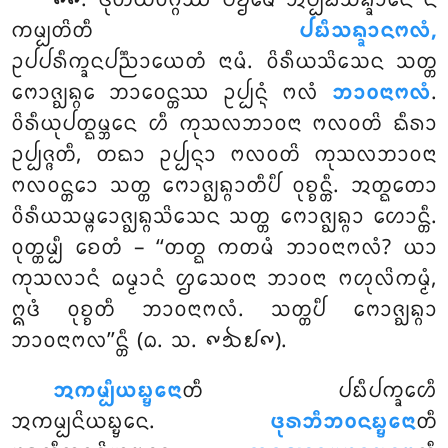
. ᨴᩩᨲᩥᨿᩅᨣ᩠ᨣᩔ
ᨸᨮᨾᩮ ᩋᨸ᩠ᨸᨭᩥᩈᨦ᩠ᨡᩣᨶᩮ ᨶ
᪑᪑
ᨠᨾ᩠ᨸᨲᩦᨲᩥ
ᨸᨭᩥᩈᨦ᩠ᨡᩣᨶᨻᩃᩴ,
ᩏᨸᨸᩁᩥᨠ᩠ᨡᨶᨸᨬ᩠ᨬᩣᨿᩮᨲᩴ ᨶᩣᨾᩴ. ᩅᩦᩁᩥᨿᩈᩦᩈᩮᨶ ᩈᨲ᩠ᨲ
ᨻᩮᩣᨩ᩠ᨫᨦ᩠ᨣᩮ ᨽᩣᩅᩮᨶ᩠ᨲᩔ ᩏᨸ᩠ᨸᨶ᩠ᨶᩴ ᨻᩃᩴ
ᨽᩣᩅᨶᩣᨻᩃᩴ
.
ᩅᩦᩁᩥᨿᩩᨸᨲ᩠ᨳᨾ᩠ᨽᩮᨶ ᩉᩥ ᨠᩩᩈᩃᨽᩣᩅᨶᩣ ᨻᩃᩅᨲᩦ ᨳᩥᩁᩣ
ᩏᨸ᩠ᨸᨩ᩠ᨩᨲᩥ, ᨲᨳᩣ ᩏᨸ᩠ᨸᨶ᩠ᨶᩣ ᨻᩃᩅᨲᩦ ᨠᩩᩈᩃᨽᩣᩅᨶᩣ
ᨻᩃᩅᨶ᩠ᨲᩮᩣ ᩈᨲ᩠ᨲ ᨻᩮᩣᨩ᩠ᨫᨦ᩠ᨣᩣᨲᩥᨸᩥ ᩅᩩᨧ᩠ᨧᨶ᩠ᨲᩥ. ᩋᨲ᩠ᨳᨲᩮᩣ
ᩅᩦᩁᩥᨿᩈᨾ᩠ᨻᩮᩣᨩ᩠ᨫᨦ᩠ᨣᩈᩦᩈᩮᨶ ᩈᨲ᩠ᨲ ᨻᩮᩣᨩ᩠ᨫᨦ᩠ᨣᩣ ᩉᩮᩣᨶ᩠ᨲᩥ.
ᩅᩩᨲ᩠ᨲᨾ᩠ᨸᩥ ᨧᩮᨲᩴ – ‘‘ᨲᨲ᩠ᨳ ᨠᨲᨾᩴ ᨽᩣᩅᨶᩣᨻᩃᩴ? ᨿᩣ
ᨠᩩᩈᩃᩣᨶᩴ ᨵᨾ᩠ᨾᩣᨶᩴ ᩌᩈᩮᩅᨶᩣ ᨽᩣᩅᨶᩣ ᨻᩉᩩᩃᩦᨠᨾ᩠ᨾᩴ,
ᩍᨴᩴ ᩅᩩᨧ᩠ᨧᨲᩥ ᨽᩣᩅᨶᩣᨻᩃᩴ. ᩈᨲ᩠ᨲᨸᩥ ᨻᩮᩣᨩ᩠ᨫᨦ᩠ᨣᩣ
ᨽᩣᩅᨶᩣᨻᩃ’’ᨶ᩠ᨲᩥ (ᨵ. ᩈ. ᪑᪓᪖᪑).
ᩋᨠᨾ᩠ᨸᩥᨿᨭ᩠ᨮᩮᨶᩣ
ᨲᩥ ᨸᨭᩥᨸᨠ᩠ᨡᩮᩉᩥ
ᩋᨠᨾ᩠ᨸᨶᩦᨿᨭ᩠ᨮᩮᨶ.
ᨴᩩᩁᨽᩥᨽᩅᨶᨭ᩠ᨮᩮᨶᩣ
ᨲᩥ