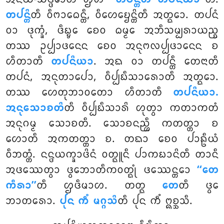
ᨲᨸᨶ᩠ᨲᩦ
ᨲᩥ ᩅᩥᨻᩣᨵᩮᨶ᩠ᨲᩥ, ᩅᩥᩉᩮᨮᩮᨶ᩠ᨲᩦᨲᩥ ᩋᨲ᩠ᨳᩮᩣ. ᨲᨸᨶᩴ
ᩅᩣ ᨴᩩᨠ᩠ᨡᩴ, ᨴᩥᨭ᩠ᨮᩮ ᨧᩮᩅ ᨵᨾ᩠ᨾᩮ ᩋᨽᩥᩈᨾ᩠ᨸᩁᩣᨿᨬ᩠ᨧ
ᨲᩔ ᩏᨸ᩠ᨸᩣᨴᨶᩮᨶ ᨧᩮᩅ ᩋᨶᩩᨻᩃᨸ᩠ᨸᨴᩣᨶᩮᨶ ᨧ
ᩉᩥᨲᩣᨲᩥ
ᨲᨸᨶᩦᨿᩣ
. ᩋᨳ ᩅᩣ ᨲᨸᨶ᩠ᨲᩥ ᨲᩮᨶᩣᨲᩥ
ᨲᨸᨶᩴ, ᩋᨶᩩᨲᩣᨸᩮᩣ, ᩅᩥᨸ᩠ᨸᨭᩥᩈᩣᩁᩮᩣᨲᩥ ᩋᨲ᩠ᨳᩮᩣ.
ᨲᩔ ᩉᩮᨲᩩᨽᩣᩅᨲᩮᩣ ᩉᩥᨲᩣᨲᩥ
ᨲᨸᨶᩦᨿᩣ.
ᩋᨶᩩᩈᩮᩣᨧᨲᩦ
ᨲᩥ ᩅᩥᨸ᩠ᨸᨭᩥᩈᩣᩁᩦ ᩉᩩᨲ᩠ᩅᩣ ᨠᨲᩣᨠᨲᩴ
ᩋᨶᩩᨣᨾ᩠ᨾ ᩈᩮᩣᨧᨲᩥ. ᩈᩮᩣᨧᨶᨬ᩠ᩉᩥ ᨠᨲᨲ᩠ᨲᩣ ᨧ
ᩉᩮᩣᨲᩥ ᩋᨠᨲᨲ᩠ᨲᩣ ᨧ. ᨲᨳᩣ ᨧᩮᩅ ᨸᩣᩊᩥᨿᩴ
ᩅᩥᨽᨲ᩠ᨲᩴ. ᨶᨶ᩠ᨴᨿᨠ᩠ᨡᩣᨴᩦᨶᩴ ᩅᨲ᩠ᨳᩪᨶᩥ ᨸᩣᨠᨭᩣᨶᩦᨲᩥ ᨲᩣᨶᩥ
ᩋᨴᩔᩮᨲ᩠ᩅᩣ
ᨴ᩠ᩅᩮᨽᩣᨲᩥᨠᩅᨲ᩠ᨳᩩᩴ ᨴᩔᩮᨶ᩠ᨲᩮᩣ
‘‘ᨲᩮ
ᨠᩥᩁᩣ’’
ᨲᩥ ᩌᨴᩥᨾᩣᩉ. ᨲᨲ᩠ᨳ
ᨲᩮ
ᨲᩥ ᨴ᩠ᩅᩮ
ᨽᩣᨲᩁᩮᩣ.
ᨸᩩᨶ ᨠᩥᩴ ᨾᨣ᩠ᨣᩈᩦ
ᨲᩥ ᨸᩩᨶ ᨠᩥᩴ ᩍᨧ᩠ᨨᩈᩥ.