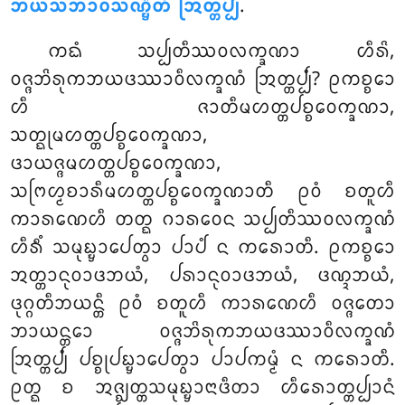
ᨽᨿᩈᨽᩣᩅᩈᨱ᩠ᨮᩥᨲᩴ ᩒᨲ᩠ᨲᨸ᩠ᨸᩴ
.
ᨠᨳᩴ
ᩈᨸ᩠ᨸᨲᩥᩔᩅᩃᨠ᩠ᨡᨱᩣ ᩉᩥᩁᩦ,
ᩅᨩ᩠ᨩᨽᩦᩁᩩᨠᨽᨿᨴᩔᩣᩅᩥᩃᨠ᩠ᨡᨱᩴ ᩒᨲ᩠ᨲᨸ᩠ᨸᩴ? ᩑᨠᨧ᩠ᨧᩮᩣ
ᩉᩥ ᨩᩣᨲᩥᨾᩉᨲ᩠ᨲᨸᨧ᩠ᨧᩅᩮᨠ᩠ᨡᨱᩣ,
ᩈᨲ᩠ᨳᩩᨾᩉᨲ᩠ᨲᨸᨧ᩠ᨧᩅᩮᨠ᩠ᨡᨱᩣ,
ᨴᩣᨿᨩ᩠ᨩᨾᩉᨲ᩠ᨲᨸᨧ᩠ᨧᩅᩮᨠ᩠ᨡᨱᩣ,
ᩈᨻᩕᩉ᩠ᨾᨧᩣᩁᩥᨾᩉᨲ᩠ᨲᨸᨧ᩠ᨧᩅᩮᨠ᩠ᨡᨱᩣᨲᩥ ᩑᩅᩴ ᨧᨲᩪᩉᩥ
ᨠᩣᩁᨱᩮᩉᩥ ᨲᨲ᩠ᨳ ᨣᩣᩁᩅᩮᨶ ᩈᨸ᩠ᨸᨲᩥᩔᩅᩃᨠ᩠ᨡᨱᩴ
ᩉᩥᩁᩥᩴ ᩈᨾᩩᨭ᩠ᨮᩣᨸᩮᨲ᩠ᩅᩣ ᨸᩣᨸᩴ ᨶ ᨠᩁᩮᩣᨲᩥ. ᩑᨠᨧ᩠ᨧᩮᩣ
ᩋᨲ᩠ᨲᩣᨶᩩᩅᩣᨴᨽᨿᩴ, ᨸᩁᩣᨶᩩᩅᩣᨴᨽᨿᩴ, ᨴᨱ᩠ᨯᨽᨿᩴ,
ᨴᩩᨣ᩠ᨣᨲᩥᨽᨿᨶ᩠ᨲᩥ ᩑᩅᩴ ᨧᨲᩪᩉᩥ ᨠᩣᩁᨱᩮᩉᩥ ᩅᨩ᩠ᨩᨲᩮᩣ
ᨽᩣᨿᨶ᩠ᨲᩮᩣ ᩅᨩ᩠ᨩᨽᩦᩁᩩᨠᨽᨿᨴᩔᩣᩅᩥᩃᨠ᩠ᨡᨱᩴ
ᩒᨲ᩠ᨲᨸ᩠ᨸᩴ ᨸᨧ᩠ᨧᩩᨸᨭ᩠ᨮᩣᨸᩮᨲ᩠ᩅᩣ ᨸᩣᨸᨠᨾ᩠ᨾᩴ ᨶ ᨠᩁᩮᩣᨲᩥ.
ᩑᨲ᩠ᨳ ᨧ ᩋᨩ᩠ᨫᨲ᩠ᨲᩈᨾᩩᨭ᩠ᨮᩣᨶᩣᨴᩥᨲᩣ ᩉᩥᩁᩮᩣᨲ᩠ᨲᨸ᩠ᨸᩣᨶᩴ