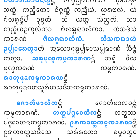
ᨸᩉᩣᩁᩈᩣᨵᨶᨲ᩠ᨳ
ᨶ᩠ᨲᩥ ᨴᨱ᩠ᨯᨸ᩠ᨸᩉᩣᩁᩔ ᩈᩩᨡᩈᩥᨴ᩠ᨵᩥ-
ᩋᨲ᩠ᨳᩴ. ᨠᨬ᩠ᨩᩥᨲᩮᩣ ᨶᩥᨻ᩠ᨻᨲ᩠ᨲᩴ ᨠᨬ᩠ᨩᩥᨿᩴ, ᩌᩁᨶᩣᩃᩴ, ᨿᩴ
ᨻᩥᩃᨦ᩠ᨣᨶ᩠ᨲᩥᨸᩥ ᩅᩩᨧ᩠ᨧᨲᩥ, ᨲᩴ ᨿᨲ᩠ᨳ ᩈᩥᨬ᩠ᨧᨲᩥ, ᩈᩣ
ᨠᨬ᩠ᨩᩥᨿᩏᨠ᩠ᨡᩃᩥᨠᩣ ᨻᩥᩃᨦ᩠ᨣᨳᩣᩃᩥᨠᩣ, ᨲᩴᩈᨴᩥᩈᩴ
ᨠᩣᩁᨱᩴ
ᨻᩥᩃᨦ᩠ᨣᨳᩣᩃᩥᨠᩴ. ᩈᩦᩈᨠᨭᩣᩉᩴ
ᩏᨸ᩠ᨸᩣᨭᩮᨲ᩠ᩅᩣ
ᨲᩥ ᩋᨿᩮᩣᨣᩩᩊᨸ᩠ᨸᩅᩮᩈᨸ᩠ᨸᨾᩣᨱᩴ ᨨᩥᨴ᩠ᨴᩴ
ᨠᨲ᩠ᩅᩣ.
ᩈᨦ᩠ᨡᨾᩩᨱ᩠ᨯᨠᨾ᩠ᨾᨠᩣᩁᨱ
ᨶ᩠ᨲᩥ ᩈᨦ᩠ᨡᩴ ᩅᩥᨿ
ᨾᩩᨱ᩠ᨯᨠᩁᨱᩴ ᨠᨾ᩠ᨾᨠᩣᩁᨱᩴ.
ᩁᩣᩉᩩᨾᩩᨡᨠᨾ᩠ᨾᨠᩣᩁᨱ
ᨶ᩠ᨲᩥ
ᩁᩣᩉᩩᨾᩩᨡᨣᨲᩈᩪᩁᩥᨿᩈᨴᩥᩈᨠᨾ᩠ᨾᨠᩣᩁᨱᩴ.
ᨩᩮᩣᨲᩥᨾᩣᩃᩥᨠ
ᨶ᩠ᨲᩥ
ᨩᩮᩣᨲᩥᨾᩣᩃᩅᨶ᩠ᨲᩴ
ᨠᨾ᩠ᨾᨠᩣᩁᨱᩴ.
ᩉᨲ᩠ᨳᨸᨩ᩠ᨩᩮᩣᨲᩥᨠ
ᨶ᩠ᨲᩥ ᩉᨲ᩠ᨳᩔ
ᨸᨩ᩠ᨩᩮᩣᨲᨶᨠᨾ᩠ᨾᨠᩣᩁᨱᩴ.
ᩑᩁᨠᩅᨲ᩠ᨲᨠᨾ᩠ᨾᨠᩣᩁᨱ
ᨶ᩠ᨲᩥ
ᩑᩁᨠᩅᨲ᩠ᨲᩈᨴᩥᩈᩮ ᩈᩁᩦᩁᨲᩮᩣ ᨧᨾ᩠ᨾᩅᨲ᩠ᨲᩮ