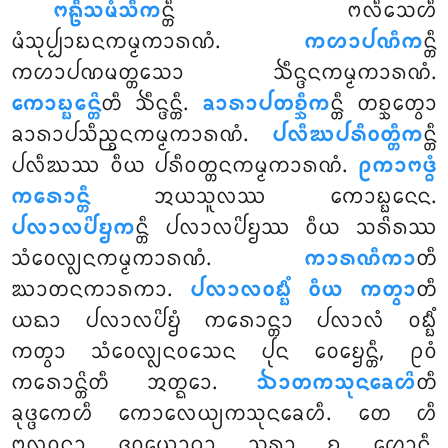
ᨻᩊᩥᩈᨾᩴᩈᩥᨠ
ᨶ᩠ᨲᩥ ᨻᩃᩥᩈᩮᩉᩥ
ᨾᩴᩈᩩᨸ᩠ᨸᩣᨭᨶᨠᨾ᩠ᨾᨠᩣᩁᨱᩴ.
ᨠᩉᩣᨸᨱᩥᨠ
ᨶ᩠ᨲᩥ
ᨠᩉᩣᨸᨱᨾᨲ᩠ᨲᩈᩮᩣ ᨨᩥᨶ᩠ᨴᨶᨠᨾ᩠ᨾᨠᩣᩁᨱᩴ.
ᨠᩮᩣᨭ᩠ᨭᩮᨶ᩠ᨲᩦ
ᨲᩥ ᨨᩥᨶ᩠ᨴᨶ᩠ᨲᩥ.
ᨡᩣᩁᩣᨸᨲᨧ᩠ᨨᩥᨠ
ᨶ᩠ᨲᩥ ᨲᨧ᩠ᨨᩮᨲ᩠ᩅᩣ
ᨡᩣᩁᩣᨸᩈᩥᨬ᩠ᨧᨶᨠᨾ᩠ᨾᨠᩣᩁᨱᩴ.
ᨸᩃᩥᨥᨸᩁᩥᩅᨲ᩠ᨲᩥᨠ
ᨶ᩠ᨲᩥ
ᨸᩃᩥᨥᩔ ᩅᩥᨿ ᨸᩁᩥᩅᨲ᩠ᨲᨶᨠᨾ᩠ᨾᨠᩣᩁᨱᩴ.
ᩑᨠᩣᨻᨴ᩠ᨵᩴ
ᨠᩁᩮᩣᨶ᩠ᨲᩥ
ᩋᨿᩈᩪᩃᩔ ᨠᩮᩣᨭ᩠ᨭᨶᩮᨶ.
ᨸᩃᩣᩃᨸᩦᨮᨠ
ᨶ᩠ᨲᩥ ᨸᩃᩣᩃᨸᩦᨮᩔ ᩅᩥᨿ ᩈᩁᩦᩁᩔ
ᩈᩴᩅᩮᩃ᩠ᩃᨶᨠᨾ᩠ᨾᨠᩣᩁᨱᩴ.
ᨠᩣᩁᨱᩥᨠᩣ
ᨲᩥ
ᨥᩣᨲᨶᨠᩣᩁᨠᩣ.
ᨸᩃᩣᩃᩅᨭ᩠ᨭᩥᩴ ᩅᩥᨿ ᨠᨲ᩠ᩅᩣ
ᨲᩥ
ᨿᨳᩣ ᨸᩃᩣᩃᨸᩦᨮᩴ ᨠᩁᩮᩣᨶ᩠ᨲᩣ ᨸᩃᩣᩃᩴ ᩅᨭ᩠ᨭᩥᩴ
ᨠᨲ᩠ᩅᩣ ᩈᩴᩅᩮᩃ᩠ᩃᨶᩅᩈᩮᨶ ᨸᩩᨶ ᩅᩮᨮᩮᨶ᩠ᨲᩥ, ᩑᩅᩴ
ᨠᩁᩮᩣᨶ᩠ᨲᩦᨲᩥ ᩋᨲ᩠ᨳᩮᩣ.
ᨨᩣᨲᨠᩈᩩᨶᨡᩮᩉᩦ
ᨲᩥ
ᨡᩩᨴ᩠ᨴᨠᩮᩉᩥ ᨠᩮᩣᩃᩮᨿ᩠ᨿᨠᩈᩩᨶᨡᩮᩉᩥ. ᨲᩮ ᩉᩥ
ᨻᩃᩅᨶ᩠ᨲᩣ ᨩᩅᨿᩮᩣᨣᩣ ᩈᩪᩁᩣ ᨧ ᩉᩮᩣᨶ᩠ᨲᩥ.