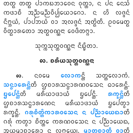
ᨲᨲ᩠ᨳ ᨲᨲ᩠ᨳ ᨸᩣᨠᨭᨽᩣᩅᩮᨶ ᩅᩩᨲ᩠ᨲᩣ, ᨶ ᨸᨶ ᨶᩮᩈᩴ
ᨠᨴᩣᨧᩥ ᩋᨬ᩠ᨬᨾᨬ᩠ᨬᩅᩥᨸ᩠ᨸᨿᩮᩣᨣᩮᩣ. ᨶ ᩉᩥ ᩃᨩ᩠ᨩᨶᩴ
ᨶᩥᨻ᩠ᨽᨿᩴ, ᨸᩣᨸᨽᨿᩴ ᩅᩣ ᩋᩃᨩ᩠ᨩᨶᩴ ᩋᨲ᩠ᨳᩦᨲᩥ. ᩑᩅᨾᩮᨲ᩠ᨳ
ᩅᩥᨲ᩠ᨳᩣᩁᨲᩮᩣ ᩋᨲ᩠ᨳᩅᨱ᩠ᨱᨶᩣ ᩅᩮᨴᩥᨲᨻ᩠ᨻᩣ.
ᩈᩩᨠ᩠ᨠᩈᩩᨲ᩠ᨲᩅᨱ᩠ᨱᨶᩣ ᨶᩥᨭ᩠ᨮᩥᨲᩣ.
᪙. ᨧᩁᩥᨿᩈᩩᨲ᩠ᨲᩅᨱ᩠ᨱᨶᩣ
. ᨶᩅᨾᩮ
ᩃᩮᩣᨠ
ᨶ᩠ᨲᩥ ᩈᨲ᩠ᨲᩃᩮᩣᨠᩴ.
᪙
ᩈᨶ᩠ᨵᩣᩁᩮᨶ᩠ᨲᩦ
ᨲᩥ ᩌᨧᩣᩁᩈᨶ᩠ᨵᩣᩁᨱᩅᩈᩮᨶ ᨵᩣᩁᩮᨶ᩠ᨲᩥ.
ᨮᨸᩮᨶ᩠ᨲᩦ
ᨲᩥ ᨾᩁᩥᨿᩣᨴᩣᨿᩴ ᨮᨸᩮᨶ᩠ᨲᩥ.
ᩁᨠ᩠ᨡᨶ᩠ᨲᩦ
ᨲᩥ
ᩌᨧᩣᩁᩈᨶ᩠ᨵᩣᩁᨱᩮᨶ ᨾᩁᩥᨿᩣᨴᩣᨿᩴ ᨮᨸᩮᨲ᩠ᩅᩣ
ᩁᨠ᩠ᨡᨶ᩠ᨲᩥ.
ᨣᩁᩩᨧᩥᨲ᩠ᨲᩦᨠᩣᩁᩅᩈᩮᨶ ᨶ ᨸᨬ᩠ᨬᩣᨿᩮᨳᩣ
ᨲᩥ
ᨣᩁᩩᩴ ᨠᨲ᩠ᩅᩣ ᨧᩥᨲ᩠ᨲᩮ ᨠᩁᨱᩅᩈᩮᨶ ᨶ ᨸᨬ᩠ᨬᩣᨿᩮᨳ,
ᩋᨿᨾᩣᨧᩣᩁᩮᩣ ᨶ ᩃᨻ᩠ᨽᩮᨿ᩠ᨿ.
ᨾᩣᨲᩩᨧ᩠ᨨᩣᨲᩥ ᩅᩣ
ᨲᩥ