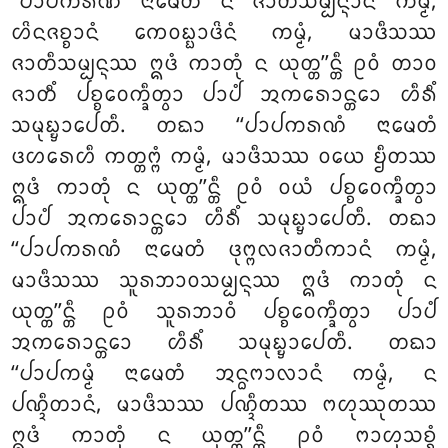
‘‘ᨸᩣᨸᨠᩁᨱᩴ ᨶᩣᨾᩮᨲᩴ ᨶ ᨩᩣᨲᩥᩈᨾ᩠ᨸᨶ᩠ᨶᩣᨶᩴ ᨠᨾ᩠ᨾᩴ,
ᩉᩦᨶᨩᨧ᩠ᨧᩣᨶᩴ ᨠᩮᩅᨭ᩠ᨭᩣᨴᩦᨶᩴ ᨠᨾ᩠ᨾᩴ, ᨾᩣᨴᩥᩈᩔ
ᨩᩣᨲᩥᩈᨾ᩠ᨸᨶ᩠ᨶᩔ ᩍᨴᩴ ᨠᩣᨲᩩᩴ ᨶ ᨿᩩᨲ᩠ᨲ’’ᨶ᩠ᨲᩥ ᩑᩅᩴ ᨲᩣᩅ
ᨩᩣᨲᩥᩴ ᨸᨧ᩠ᨧᩅᩮᨠ᩠ᨡᩥᨲ᩠ᩅᩣ ᨸᩣᨸᩴ ᩋᨠᩁᩮᩣᨶ᩠ᨲᩮᩣ ᩉᩥᩁᩥᩴ
ᩈᨾᩩᨭ᩠ᨮᩣᨸᩮᨲᩥ. ᨲᨳᩣ ‘‘ᨸᩣᨸᨠᩁᨱᩴ ᨶᩣᨾᩮᨲᩴ
ᨴᩉᩁᩮᩉᩥ ᨠᨲ᩠ᨲᨻ᩠ᨻᩴ ᨠᨾ᩠ᨾᩴ, ᨾᩣᨴᩥᩈᩔ ᩅᨿᩮ ᨮᩥᨲᩔ
ᩍᨴᩴ ᨠᩣᨲᩩᩴ ᨶ ᨿᩩᨲ᩠ᨲ’’ᨶ᩠ᨲᩥ ᩑᩅᩴ ᩅᨿᩴ ᨸᨧ᩠ᨧᩅᩮᨠ᩠ᨡᩥᨲ᩠ᩅᩣ
ᨸᩣᨸᩴ ᩋᨠᩁᩮᩣᨶ᩠ᨲᩮᩣ ᩉᩥᩁᩥᩴ ᩈᨾᩩᨭ᩠ᨮᩣᨸᩮᨲᩥ. ᨲᨳᩣ
‘‘ᨸᩣᨸᨠᩁᨱᩴ ᨶᩣᨾᩮᨲᩴ ᨴᩩᨻ᩠ᨻᩃᨩᩣᨲᩥᨠᩣᨶᩴ ᨠᨾ᩠ᨾᩴ,
ᨾᩣᨴᩥᩈᩔ ᩈᩪᩁᨽᩣᩅᩈᨾ᩠ᨸᨶ᩠ᨶᩔ ᩍᨴᩴ ᨠᩣᨲᩩᩴ ᨶ
ᨿᩩᨲ᩠ᨲ’’ᨶ᩠ᨲᩥ ᩑᩅᩴ ᩈᩪᩁᨽᩣᩅᩴ ᨸᨧ᩠ᨧᩅᩮᨠ᩠ᨡᩥᨲ᩠ᩅᩣ ᨸᩣᨸᩴ
ᩋᨠᩁᩮᩣᨶ᩠ᨲᩮᩣ ᩉᩥᩁᩥᩴ ᩈᨾᩩᨭ᩠ᨮᩣᨸᩮᨲᩥ. ᨲᨳᩣ
‘‘ᨸᩣᨸᨠᨾ᩠ᨾᩴ ᨶᩣᨾᩮᨲᩴ ᩋᨶ᩠ᨵᨻᩣᩃᩣᨶᩴ ᨠᨾ᩠ᨾᩴ, ᨶ
ᨸᨱ᩠ᨯᩥᨲᩣᨶᩴ, ᨾᩣᨴᩥᩈᩔ ᨸᨱ᩠ᨯᩥᨲᩔ ᨻᩉᩩᩔᩩᨲᩔ
ᩍᨴᩴ ᨠᩣᨲᩩᩴ ᨶ ᨿᩩᨲ᩠ᨲ’’ᨶ᩠ᨲᩥ ᩑᩅᩴ ᨻᩣᩉᩩᩈᨧ᩠ᨧᩴ