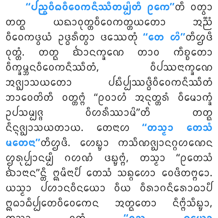
‘‘ᨸᨬ᩠ᨧᩅᩥᨵᩅᩥᩅᩮᨠᨶᩥᩔᩥᨲᨾ᩠ᨸᩦᨲᩥ ᩑᨠᩮ’’
ᨲᩥ ᩅᨲ᩠ᩅᩣ
ᨲᨲ᩠ᨳ ᨿᨳᩣᩅᩩᨲ᩠ᨲᩅᩥᩅᩮᨠᨲ᩠ᨲᨿᨲᩮᩣ ᩋᨬ᩠ᨬᩴ
ᩅᩥᩅᩮᨠᨴ᩠ᩅᨿᩴ
ᩏᨴ᩠ᨵᩁᩥᨲ᩠ᩅᩣ ᨴᩔᩮᨲᩩᩴ
‘‘ᨲᩮ ᩉᩦ’’
ᨲᩥᩌᨴᩥ
ᩅᩩᨲ᩠ᨲᩴ. ᨲᨲ᩠ᨳ ᨫᩣᨶᨠ᩠ᨡᨱᩮ ᨲᩣᩅ ᨠᩥᨧ᩠ᨧᨲᩮᩣ
ᩅᩥᨠ᩠ᨡᨾ᩠ᨽᨶᩅᩥᩅᩮᨠᨶᩥᩔᩥᨲᩴ, ᩅᩥᨸᩔᨶᩣᨠ᩠ᨡᨱᩮ
ᩋᨩ᩠ᨫᩣᩈᨿᨲᩮᩣ ᨸᨭᩥᨸ᩠ᨸᩔᨴ᩠ᨵᩥᩅᩥᩅᩮᨠᨶᩥᩔᩥᨲᩴ
ᨽᩣᩅᩮᨲᩦᨲᩥ ᩅᨲ᩠ᨲᨻ᩠ᨻᩴ ‘‘ᩑᩅᩣᩉᩴ ᩋᨶᩩᨲ᩠ᨲᩁᩴ ᩅᩥᨾᩮᩣᨠ᩠ᨡᩴ
ᩏᨸᩈᨾ᩠ᨸᨩ᩠ᨩ ᩅᩥᩉᩁᩥᩔᩣᨾᩦ’’ᨲᩥ ᨲᨲ᩠ᨳ
ᨶᩥᨶ᩠ᨶᨩ᩠ᨫᩣᩈᨿᨲᩣᨿ. ᨲᩮᨶᩣᩉ
‘‘ᨲᩈ᩠ᨾᩣ ᨲᩮᩈᩴ
ᨾᨲᩮᨶᩣ’’
ᨲᩥᩌᨴᩥ. ᩉᩮᨭ᩠ᨮᩣ ᨠᩈᩥᨱᨩ᩠ᨫᩣᨶᨣ᩠ᨣᩉᨱᩮᨶ
ᩌᩁᩩᨸ᩠ᨸᩣᨶᨾ᩠ᨸᩥ ᨣᩉᨱᩴ ᨴᨭ᩠ᨮᨻ᩠ᨻᩴ, ᨲᩈ᩠ᨾᩣ ‘‘ᩑᨲᩮᩈᩴ
ᨫᩣᨶᩣᨶ’’ᨶ᩠ᨲᩥ ᩍᨾᩥᨶᩣᨸᩥ ᨲᩮᩈᩴ ᩈᨦ᩠ᨣᩉᩮᩣ ᩅᩮᨴᩥᨲᨻ᩠ᨻᩮᩣ.
ᨿᩈ᩠ᨾᩣ ᨸᩉᩣᨶᩅᩥᨶᨿᩮᩣ ᩅᩥᨿ ᩅᩥᩁᩣᨣᨶᩥᩁᩮᩣᨵᩣᨸᩥ
ᩍᨵᩣᨵᩥᨸ᩠ᨸᩮᨲᩅᩥᩅᩮᨠᩮᨶ ᩋᨲ᩠ᨳᨲᩮᩣ ᨶᩥᨻ᩠ᨻᩥᩈᩥᨭ᩠ᨮᩣ,