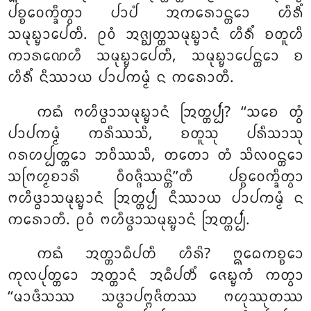
ᨸᨧ᩠ᨧᩅᩮᨠ᩠ᨡᩥᨲ᩠ᩅᩣ ᨸᩣᨸᩴ ᩋᨠᩁᩮᩣᨶ᩠ᨲᩮᩣ ᩉᩥᩁᩥᩴ
ᩈᨾᩩᨭ᩠ᨮᩣᨸᩮᨲᩥ. ᩑᩅᩴ ᩋᨩ᩠ᨫᨲ᩠ᨲᩈᨾᩩᨭ᩠ᨮᩣᨶᩴ ᩉᩥᩁᩥᩴ ᨧᨲᩪᩉᩥ
ᨠᩣᩁᨱᩮᩉᩥ ᩈᨾᩩᨭ᩠ᨮᩣᨸᩮᨲᩥ, ᩈᨾᩩᨭ᩠ᨮᩣᨸᩮᨶ᩠ᨲᩮᩣ ᨧ
ᩉᩥᩁᩥᩴ ᨶᩥᩔᩣᨿ ᨸᩣᨸᨠᨾ᩠ᨾᩴ ᨶ ᨠᩁᩮᩣᨲᩥ.
ᨠᨳᩴ ᨻᩉᩥᨴ᩠ᨵᩣᩈᨾᩩᨭ᩠ᨮᩣᨶᩴ ᩒᨲ᩠ᨲᨸ᩠ᨸᩴ? ‘‘ᩈᨧᩮ ᨲ᩠ᩅᩴ
ᨸᩣᨸᨠᨾ᩠ᨾᩴ ᨠᩁᩥᩔᩈᩥ, ᨧᨲᩪᩈᩩ ᨸᩁᩥᩈᩣᩈᩩ
ᨣᩁᩉᨸ᩠ᨸᨲ᩠ᨲᩮᩣ ᨽᩅᩥᩔᩈᩥ, ᨲᨲᩮᩣ ᨲᩴ ᩈᩦᩃᩅᨶ᩠ᨲᩮᩣ
ᩈᨻᩕᩉ᩠ᨾᨧᩣᩁᩦ ᩅᩥᩅᨩ᩠ᨩᩥᩔᨶ᩠ᨲᩦ’’ᨲᩥ ᨸᨧ᩠ᨧᩅᩮᨠ᩠ᨡᩥᨲ᩠ᩅᩣ
ᨻᩉᩥᨴ᩠ᨵᩣᩈᨾᩩᨭ᩠ᨮᩣᨶᩴ ᩒᨲ᩠ᨲᨸ᩠ᨸᩴ ᨶᩥᩔᩣᨿ ᨸᩣᨸᨠᨾ᩠ᨾᩴ ᨶ
ᨠᩁᩮᩣᨲᩥ. ᩑᩅᩴ ᨻᩉᩥᨴ᩠ᨵᩣᩈᨾᩩᨭ᩠ᨮᩣᨶᩴ ᩒᨲ᩠ᨲᨸ᩠ᨸᩴ.
ᨠᨳᩴ
ᩋᨲ᩠ᨲᩣᨵᩥᨸᨲᩥ ᩉᩥᩁᩦ? ᩍᨵᩮᨠᨧ᩠ᨧᩮᩣ
ᨠᩩᩃᨸᩩᨲ᩠ᨲᩮᩣ ᩋᨲ᩠ᨲᩣᨶᩴ ᩋᨵᩥᨸᨲᩥᩴ ᨩᩮᨭ᩠ᨮᨠᩴ ᨠᨲ᩠ᩅᩣ
‘‘ᨾᩣᨴᩥᩈᩔ ᩈᨴ᩠ᨵᩣᨸᨻ᩠ᨻᨩᩥᨲᩔ ᨻᩉᩩᩔᩩᨲᩔ