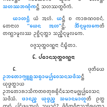
ᩈᩉᩔᨽᨱ᩠ᨯᩥᨠ
ᨶ᩠ᨲᩥ ᩈᩉᩔᨲ᩠ᨳᩅᩥᨠᩴ.
ᨿᩣᩉᨶ᩠ᨲᩥ
ᨿᩴ ᩋᩉᩴ.
ᨿ
ᨶ᩠ᨲᩥ ᨧ ᨠᩣᩁᨱᩅᨧᨶᩴ.
ᨲᩮᨶᩣᩉ
‘‘ᨿᩮᨶ ᩋᩉ’’
ᨶ᩠ᨲᩥ.
ᨨᩥᨶ᩠ᨶᨾᩪᩃᨠᩮ
ᨲᩥ
ᨲᨱ᩠ᩉᩣᨾᩪᩃᩔ ᩏᨧ᩠ᨨᩥᨶ᩠ᨶᨲ᩠ᨲᩣ ᩈᨬ᩠ᨨᩥᨶ᩠ᨶᨾᩪᩃᨠᩮ.
ᩅᨩ᩠ᨩᩈᩩᨲ᩠ᨲᩅᨱ᩠ᨱᨶᩣ ᨶᩥᨭ᩠ᨮᩥᨲᩣ.
᪒. ᨸᨵᩣᨶᩈᩩᨲ᩠ᨲᩅᨱ᩠ᨱᨶᩣ
. ᨴᩩᨲᩥᨿᩮ
᪒
ᩏᨽᨲᩮᩣᨻ᩠ᨿᩪᩊ᩠ᩉᩈᨦ᩠ᨣᩣᨾᨸ᩠ᨸᩅᩮᩈᨶᩈᨴᩥᩈ
ᨶ᩠ᨲᩥ
ᨿᩩᨴ᩠ᨵᨲ᩠ᨳᩣᨿ
ᩏᨽᨲᩮᩣᩁᩣᩈᩥᨠᨲᨧᨲᩩᩁᨦ᩠ᨣᩥᨶᩥᩈᩮᨶᩣᨾᨩ᩠ᨫᨸ᩠ᨸᩅᩮᩈᨶ
ᩈᨴᩥᩈᩴ.
ᨴᩣᨶᨬ᩠ᨧ ᨿᩩᨴ᩠ᨵᨬ᩠ᨧ ᩈᨾᩣᨶᨾᩣᩉᩪ
ᨲᩥ ᩑᨲ᩠ᨳ
ᨠᨳᩴ ᨸᨶᩦᨴᨾᩩᨽᨿᩴ ᩈᨾᩣᨶᩴ? ᨩᩦᩅᩥᨲᩅᩥᨶᩣᩈᨽᩦᩁᩩᨠᩮᩣ