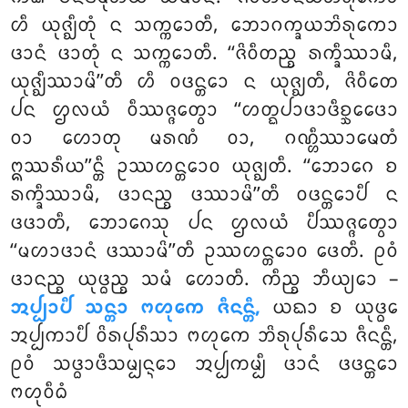
ᩉᩥ ᨿᩩᨩ᩠ᨫᩥᨲᩩᩴ ᨶ ᩈᨠ᩠ᨠᩮᩣᨲᩥ, ᨽᩮᩣᨣᨠ᩠ᨡᨿᨽᩦᩁᩩᨠᩮᩣ
ᨴᩣᨶᩴ ᨴᩣᨲᩩᩴ ᨶ ᩈᨠ᩠ᨠᩮᩣᨲᩥ. ‘‘ᨩᩦᩅᩥᨲᨬ᩠ᨧ ᩁᨠ᩠ᨡᩥᩔᩣᨾᩥ,
ᨿᩩᨩ᩠ᨫᩥᩔᩣᨾᩦ’’ᨲᩥ ᩉᩥ ᩅᨴᨶ᩠ᨲᩮᩣ ᨶ ᨿᩩᨩ᩠ᨫᨲᩥ, ᨩᩦᩅᩥᨲᩮ
ᨸᨶ ᩌᩃᨿᩴ ᩅᩥᩔᨩ᩠ᨩᩮᨲ᩠ᩅᩣ ‘‘ᩉᨲ᩠ᨳᨸᩣᨴᩣᨴᩥᨧ᩠ᨨᩮᨴᩮᩣ
ᩅᩣ ᩉᩮᩣᨲᩩ ᨾᩁᨱᩴ ᩅᩣ, ᨣᨱ᩠ᩉᩥᩔᩣᨾᩮᨲᩴ
ᩍᩔᩁᩥᨿ’’ᨶ᩠ᨲᩥ ᩏᩔᩉᨶ᩠ᨲᩮᩣᩅ ᨿᩩᨩ᩠ᨫᨲᩥ
. ‘‘ᨽᩮᩣᨣᩮ ᨧ
ᩁᨠ᩠ᨡᩥᩔᩣᨾᩥ, ᨴᩣᨶᨬ᩠ᨧ ᨴᩔᩣᨾᩦ’’ᨲᩥ ᩅᨴᨶ᩠ᨲᩮᩣᨸᩥ ᨶ
ᨴᨴᩣᨲᩥ, ᨽᩮᩣᨣᩮᩈᩩ ᨸᨶ ᩌᩃᨿᩴ ᨸᩥᩔᨩ᩠ᨩᩮᨲ᩠ᩅᩣ
‘‘ᨾᩉᩣᨴᩣᨶᩴ ᨴᩔᩣᨾᩦ’’ᨲᩥ ᩏᩔᩉᨶ᩠ᨲᩮᩣᩅ ᨴᩮᨲᩥ. ᩑᩅᩴ
ᨴᩣᨶᨬ᩠ᨧ ᨿᩩᨴ᩠ᨵᨬ᩠ᨧ ᩈᨾᩴ ᩉᩮᩣᨲᩥ. ᨠᩥᨬ᩠ᨧ ᨽᩥᨿ᩠ᨿᩮᩣ –
ᩋᨸ᩠ᨸᩣᨸᩥ ᩈᨶ᩠ᨲᩣ ᨻᩉᩩᨠᩮ ᨩᩥᨶᨶ᩠ᨲᩥ,
ᨿᨳᩣ ᨧ ᨿᩩᨴ᩠ᨵᩮ
ᩋᨸ᩠ᨸᨠᩣᨸᩥ ᩅᩦᩁᨸᩩᩁᩥᩈᩣ ᨻᩉᩩᨠᩮ ᨽᩦᩁᩩᨸᩩᩁᩥᩈᩮ ᨩᩥᨶᨶ᩠ᨲᩥ,
ᩑᩅᩴ ᩈᨴ᩠ᨵᩣᨴᩥᩈᨾ᩠ᨸᨶ᩠ᨶᩮᩣ ᩋᨸ᩠ᨸᨠᨾ᩠ᨸᩥ ᨴᩣᨶᩴ ᨴᨴᨶ᩠ᨲᩮᩣ
ᨻᩉᩩᩅᩥᨵᩴ