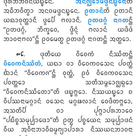
ᨴᩩᩁᨽᩥᨽᩅᨶᩦᨿᨭ᩠ᨮᩮᨶ.
ᩋᨶᨩ᩠ᨫᩮᩣᨾᨴ᩠ᨴᨶᨭ᩠ᨮᩮᨶᩣ
ᨲᩥ
ᩋᨵᩥᨽᩅᩥᨲ᩠ᩅᩣ ᩋᨶᩅᨾᨴ᩠ᨴᨶᨭ᩠ᨮᩮᨶ.
ᩑᨲᩣᨶᩦ
ᨲᩥ
ᩑᨲᩣᨶᩥ
ᨿᨳᩣᩅᩩᨲ᩠ᨲᩣᨶᩥ ᨴ᩠ᩅᩮᨸᩥ ᨻᩃᩣᨶᩥ.
ᩑᨲᨴᨣ᩠ᨣᩴ ᨶᩣᨣᨲ
ᨶ᩠ᨲᩥ
‘‘ᩑᨲᨴᨣ᩠ᨣᩴ, ᨽᩥᨠ᩠ᨡᩅᩮ, ᨴ᩠ᩅᩥᨶ᩠ᨶᩴ ᨻᩃᩣᨶᩴ ᨿᨴᩥᨴᩴ
ᨽᩣᩅᨶᩣᨻᩃ’’ᨶ᩠ᨲᩥ ᩑᩅᨾᩮᨲ᩠ᨳ ᩑᨲᨴᨣ᩠ᨣᩴ ᨶᩣᨣᨲᨶ᩠ᨲᩥ ᩋᨲ᩠ᨳᩮᩣ.
. ᨴᩩᨲᩥᨿᩮ ᩅᩥᩅᩮᨠᩴ ᨶᩥᩔᩥᨲᨶ᩠ᨲᩥ
᪑᪒
ᩅᩥᩅᩮᨠᨶᩥᩔᩥᨲᩴ,
ᨿᨳᩣ ᩅᩣ ᩅᩥᩅᩮᨠᩅᩈᩮᨶ ᨸᩅᨲ᩠ᨲᩴ
ᨫᩣᨶᩴ ‘‘ᩅᩥᩅᩮᨠᨩ’’ᨶ᩠ᨲᩥ ᩅᩩᨲ᩠ᨲᩴ, ᩑᩅᩴ ᩅᩥᩅᩮᨠᩅᩈᩮᨶ
ᨸᩅᨲ᩠ᨲᩮᩣ ᩈᨲᩥᩈᨾ᩠ᨻᩮᩣᨩ᩠ᨫᨦ᩠ᨣᩮᩣ
‘‘ᩅᩥᩅᩮᨠᨶᩥᩔᩥᨲᩮᩣ’’ᨲᩥ ᨴᨭ᩠ᨮᨻ᩠ᨻᩮᩣ. ᨶᩥᩔᨿᨭ᩠ᨮᩮᩣ ᨧ
ᩅᩥᨸᩔᨶᩣᨾᨣ᩠ᨣᩣᨶᩴ ᩅᩈᩮᨶ ᨾᨣ᩠ᨣᨹᩃᩣᨶᩴ ᩅᩮᨴᩥᨲᨻ᩠ᨻᩮᩣ,
ᩋᩈᨲᩥᨸᩥ ᩅᩣ ᨸᩩᨻ᩠ᨻᩣᨸᩁᨽᩣᩅᩮ
‘‘ᨸᨭᩥᨧ᩠ᨧᩈᨾᩩᨸ᩠ᨸᩣᨴᩮᩣ’’ᨲᩥ ᩑᨲ᩠ᨳ ᨸᨧ᩠ᨧᨿᩮᨶ ᩈᨾᩩᨸ᩠ᨸᩣᨴᨶᩴ
ᩅᩥᨿ ᩋᩅᩥᨶᩣᨽᩣᩅᩥᨵᨾ᩠ᨾᨻ᩠ᨿᩣᨸᩣᩁᩣ ᨶᩥᩔᨿᨶᨽᩣᩅᨶᩣ