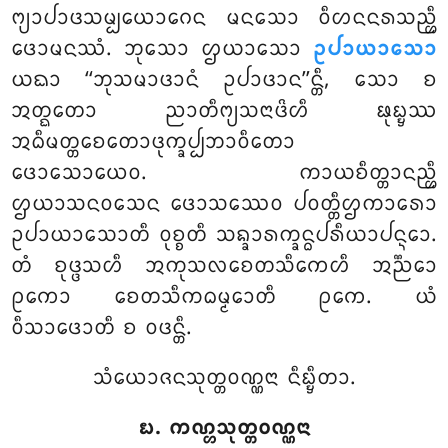
ᨻ᩠ᨿᩣᨸᩣᨴᩈᨾ᩠ᨸᨿᩮᩣᨣᩮᨶ ᨾᨶᩈᩮᩣ ᩅᩥᩉᨶᨶᩁᩈᨬ᩠ᩉᩥ
ᨴᩮᩣᨾᨶᩔᩴ. ᨽᩩᩈᩮᩣ ᩌᨿᩣᩈᩮᩣ
ᩏᨸᩣᨿᩣᩈᩮᩣ
ᨿᨳᩣ ‘‘ᨽᩩᩈᨾᩣᨴᩣᨶᩴ ᩏᨸᩣᨴᩣᨶ’’ᨶ᩠ᨲᩥ, ᩈᩮᩣ ᨧ
ᩋᨲ᩠ᨳᨲᩮᩣ ᨬᩣᨲᩥᨻ᩠ᨿᩈᨶᩣᨴᩦᩉᩥ ᨹᩩᨭ᩠ᨮᩔ
ᩋᨵᩥᨾᨲ᩠ᨲᨧᩮᨲᩮᩣᨴᩩᨠ᩠ᨡᨸ᩠ᨸᨽᩣᩅᩥᨲᩮᩣ
ᨴᩮᩣᩈᩮᩣᨿᩮᩅ. ᨠᩣᨿᨧᩥᨲ᩠ᨲᩣᨶᨬ᩠ᩉᩥ
ᩌᨿᩣᩈᨶᩅᩈᩮᨶ ᨴᩮᩣᩈᩔᩮᩅ ᨸᩅᨲ᩠ᨲᩥᩌᨠᩣᩁᩮᩣ
ᩏᨸᩣᨿᩣᩈᩮᩣᨲᩥ ᩅᩩᨧ᩠ᨧᨲᩥ ᩈᨦ᩠ᨡᩣᩁᨠ᩠ᨡᨶ᩠ᨵᨸᩁᩥᨿᩣᨸᨶ᩠ᨶᩮᩣ.
ᨲᩴ ᨧᩩᨴ᩠ᨴᩈᩉᩥ ᩋᨠᩩᩈᩃᨧᩮᨲᩈᩥᨠᩮᩉᩥ ᩋᨬ᩠ᨬᩮᩣ
ᩑᨠᩮᩣ ᨧᩮᨲᩈᩥᨠᨵᨾ᩠ᨾᩮᩣᨲᩥ ᩑᨠᩮ. ᨿᩴ
ᩅᩥᩈᩣᨴᩮᩣᨲᩥ ᨧ ᩅᨴᨶ᩠ᨲᩥ.
ᩈᩴᨿᩮᩣᨩᨶᩈᩩᨲ᩠ᨲᩅᨱ᩠ᨱᨶᩣ ᨶᩥᨭ᩠ᨮᩥᨲᩣ.
᪗. ᨠᨱ᩠ᩉᩈᩩᨲ᩠ᨲᩅᨱ᩠ᨱᨶᩣ