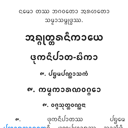
ᨶᨾᩮᩣ ᨲᩔ ᨽᨣᩅᨲᩮᩣ ᩋᩁᩉᨲᩮᩣ
ᩈᨾ᩠ᨾᩣᩈᨾ᩠ᨻᩩᨴ᩠ᨵᩔ.
ᩋᨦ᩠ᨣᩩᨲ᩠ᨲᩁᨶᩥᨠᩣᨿᩮ
ᨴᩩᨠᨶᩥᨸᩣᨲ-ᨭᩦᨠᩣ
᪑. ᨸᨮᨾᨸᨱ᩠ᨱᩣᩈᨠᩴ
᪑. ᨠᨾ᩠ᨾᨠᩣᩁᨱᩅᨣ᩠ᨣᩮᩣ
᪑. ᩅᨩ᩠ᨩᩈᩩᨲ᩠ᨲᩅᨱ᩠ᨱᨶᩣ
. ᨴᩩᨠᨶᩥᨸᩣᨲᩔ
ᨸᨮᨾᩮ
᪑