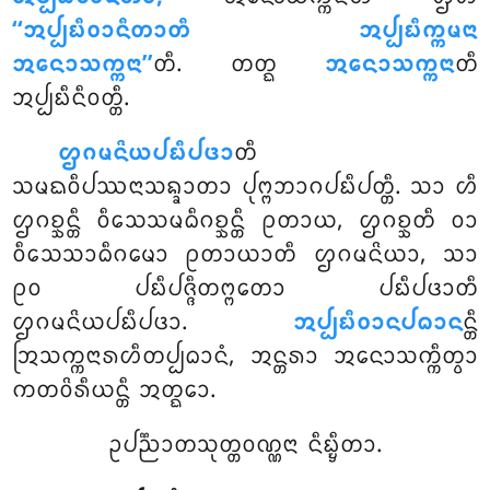
‘‘ᩋᨸ᩠ᨸᨭᩥᩅᩣᨶᩥᨲᩣᨲᩥ ᩋᨸ᩠ᨸᨭᩥᨠ᩠ᨠᨾᨶᩣ
ᩋᨶᩮᩣᩈᨠ᩠ᨠᨶᩣ’’
ᨲᩥ. ᨲᨲ᩠ᨳ
ᩋᨶᩮᩣᩈᨠ᩠ᨠᨶᩣ
ᨲᩥ
ᩋᨸ᩠ᨸᨭᩥᨶᩥᩅᨲ᩠ᨲᩥ.
ᩌᨣᨾᨶᩦᨿᨸᨭᩥᨸᨴᩣ
ᨲᩥ
ᩈᨾᨳᩅᩥᨸᩔᨶᩣᩈᨦ᩠ᨡᩣᨲᩣ ᨸᩩᨻ᩠ᨻᨽᩣᨣᨸᨭᩥᨸᨲ᩠ᨲᩥ. ᩈᩣ ᩉᩥ
ᩌᨣᨧ᩠ᨨᨶ᩠ᨲᩥ ᩅᩥᩈᩮᩈᨾᨵᩥᨣᨧ᩠ᨨᨶ᩠ᨲᩥ ᩑᨲᩣᨿ, ᩌᨣᨧ᩠ᨨᨲᩥ ᩅᩣ
ᩅᩥᩈᩮᩈᩣᨵᩥᨣᨾᩮᩣ ᩑᨲᩣᨿᩣᨲᩥ ᩌᨣᨾᨶᩦᨿᩣ, ᩈᩣ
ᩑᩅ ᨸᨭᩥᨸᨩ᩠ᨩᩥᨲᨻ᩠ᨻᨲᩮᩣ ᨸᨭᩥᨸᨴᩣᨲᩥ
ᩌᨣᨾᨶᩦᨿᨸᨭᩥᨸᨴᩣ.
ᩋᨸ᩠ᨸᨭᩥᩅᩣᨶᨸᨵᩣᨶ
ᨶ᩠ᨲᩥ
ᩒᩈᨠ᩠ᨠᨶᩣᩁᩉᩥᨲᨸ᩠ᨸᨵᩣᨶᩴ, ᩋᨶ᩠ᨲᩁᩣ ᩋᨶᩮᩣᩈᨠ᩠ᨠᩥᨲ᩠ᩅᩣ
ᨠᨲᩅᩦᩁᩥᨿᨶ᩠ᨲᩥ ᩋᨲ᩠ᨳᩮᩣ.
ᩏᨸᨬ᩠ᨬᩣᨲᩈᩩᨲ᩠ᨲᩅᨱ᩠ᨱᨶᩣ ᨶᩥᨭ᩠ᨮᩥᨲᩣ.