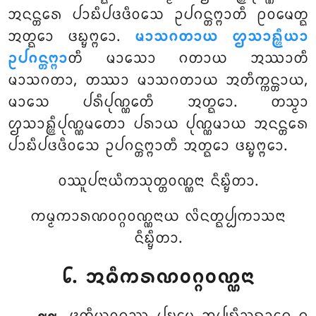
ᩋᨶᨶ᩠ᨲᩁᩮ ᨸᩣᨭᩥᨸᨴᨴᩥᩅᩈᩮ ᩏᨸᨣᨶ᩠ᨲᨻ᩠ᨻᩣᨲᩥ ᩑᩅᨾᩮᨲ᩠ᨳ
ᩋᨲ᩠ᨳᩮᩣ ᨴᨭ᩠ᨮᨻ᩠ᨻᩮᩣ.
ᨾᩣᩈᨣᨲᩣᨿ ᩌᩈᩣᩊ᩠ᩉᩥᨿᩣ
ᩏᨸᨣᨶ᩠ᨲᨻ᩠ᨻᩣ
ᨲᩥ ᨾᩣᩈᩮᩣ ᨣᨲᩣᨿ ᩋᩔᩣᨲᩥ
ᨾᩣᩈᨣᨲᩣ, ᨲᩔᩣ ᨾᩣᩈᨣᨲᩣᨿ ᩋᨲᩥᨠ᩠ᨠᨶ᩠ᨲᩣᨿ,
ᨾᩣᩈᩮ ᨸᩁᩥᨸᩩᨱ᩠ᨱᩮᨲᩥ ᩋᨲ᩠ᨳᩮᩣ. ᨲᩈ᩠ᨾᩣ
ᩌᩈᩣᩊ᩠ᩉᩥᨸᩩᨱ᩠ᨱᨾᨲᩮᩣ ᨸᩁᩣᨿ ᨸᩩᨱ᩠ᨱᨾᩣᨿ ᩋᨶᨶ᩠ᨲᩁᩮ
ᨸᩣᨭᩥᨸᨴᨴᩥᩅᩈᩮ ᩏᨸᨣᨶ᩠ᨲᨻ᩠ᨻᩣᨲᩥ ᩋᨲ᩠ᨳᩮᩣ ᨴᨭ᩠ᨮᨻ᩠ᨻᩮᩣ.
ᩅᩔᩪᨸᨶᩣᨿᩥᨠᩈᩩᨲ᩠ᨲᩅᨱ᩠ᨱᨶᩣ ᨶᩥᨭ᩠ᨮᩥᨲᩣ.
ᨠᨾ᩠ᨾᨠᩣᩁᨱᩅᨣ᩠ᨣᩅᨱ᩠ᨱᨶᩣᨿ ᩃᩦᨶᨲ᩠ᨳᨸ᩠ᨸᨠᩣᩈᨶᩣ
ᨶᩥᨭ᩠ᨮᩥᨲᩣ.
᪒. ᩋᨵᩥᨠᩁᨱᩅᨣ᩠ᨣᩅᨱ᩠ᨱᨶᩣ