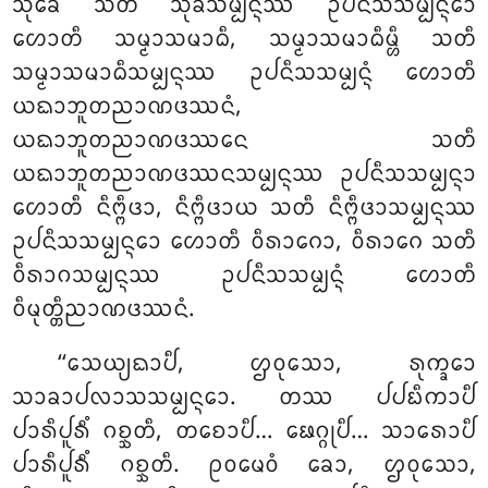
ᩈᩩᨡᩮ ᩈᨲᩥ ᩈᩩᨡᩈᨾ᩠ᨸᨶ᩠ᨶᩔ ᩏᨸᨶᩥᩈᩈᨾ᩠ᨸᨶ᩠ᨶᩮᩣ
ᩉᩮᩣᨲᩥ ᩈᨾ᩠ᨾᩣᩈᨾᩣᨵᩥ, ᩈᨾ᩠ᨾᩣᩈᨾᩣᨵᩥᨾ᩠ᩉᩥ ᩈᨲᩥ
ᩈᨾ᩠ᨾᩣᩈᨾᩣᨵᩥᩈᨾ᩠ᨸᨶ᩠ᨶᩔ ᩏᨸᨶᩥᩈᩈᨾ᩠ᨸᨶ᩠ᨶᩴ ᩉᩮᩣᨲᩥ
ᨿᨳᩣᨽᩪᨲᨬᩣᨱᨴᩔᨶᩴ,
ᨿᨳᩣᨽᩪᨲᨬᩣᨱᨴᩔᨶᩮ ᩈᨲᩥ
ᨿᨳᩣᨽᩪᨲᨬᩣᨱᨴᩔᨶᩈᨾ᩠ᨸᨶ᩠ᨶᩔ ᩏᨸᨶᩥᩈᩈᨾ᩠ᨸᨶ᩠ᨶᩣ
ᩉᩮᩣᨲᩥ ᨶᩥᨻ᩠ᨻᩥᨴᩣ, ᨶᩥᨻ᩠ᨻᩥᨴᩣᨿ ᩈᨲᩥ ᨶᩥᨻ᩠ᨻᩥᨴᩣᩈᨾ᩠ᨸᨶ᩠ᨶᩔ
ᩏᨸᨶᩥᩈᩈᨾ᩠ᨸᨶ᩠ᨶᩮᩣ ᩉᩮᩣᨲᩥ ᩅᩥᩁᩣᨣᩮᩣ, ᩅᩥᩁᩣᨣᩮ ᩈᨲᩥ
ᩅᩥᩁᩣᨣᩈᨾ᩠ᨸᨶ᩠ᨶᩔ ᩏᨸᨶᩥᩈᩈᨾ᩠ᨸᨶ᩠ᨶᩴ ᩉᩮᩣᨲᩥ
ᩅᩥᨾᩩᨲ᩠ᨲᩥᨬᩣᨱᨴᩔᨶᩴ.
‘‘ᩈᩮᨿ᩠ᨿᨳᩣᨸᩥ, ᩌᩅᩩᩈᩮᩣ, ᩁᩩᨠ᩠ᨡᩮᩣ
ᩈᩣᨡᩣᨸᩃᩣᩈᩈᨾ᩠ᨸᨶ᩠ᨶᩮᩣ. ᨲᩔ ᨸᨸᨭᩥᨠᩣᨸᩥ
ᨸᩣᩁᩥᨸᩪᩁᩥᩴ ᨣᨧ᩠ᨨᨲᩥ, ᨲᨧᩮᩣᨸᩥ… ᨹᩮᨣ᩠ᨣᩩᨸᩥ… ᩈᩣᩁᩮᩣᨸᩥ
ᨸᩣᩁᩥᨸᩪᩁᩥᩴ ᨣᨧ᩠ᨨᨲᩥ. ᩑᩅᨾᩮᩅᩴ ᨡᩮᩣ, ᩌᩅᩩᩈᩮᩣ,