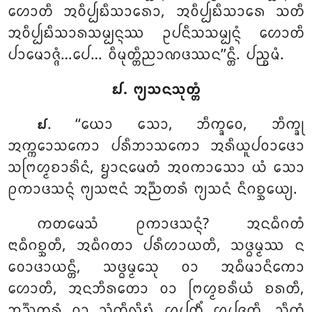
ᩉᩮᩣᨲᩥ ᩋᩅᩥᨸ᩠ᨸᨭᩥᩈᩣᩁᩮᩣ, ᩋᩅᩥᨸ᩠ᨸᨭᩥᩈᩣᩁᩮ ᩈᨲᩥ
ᩋᩅᩥᨸ᩠ᨸᨭᩥᩈᩣᩁᩈᨾ᩠ᨸᨶ᩠ᨶᩔ ᩏᨸᨶᩥᩈᩈᨾ᩠ᨸᨶ᩠ᨶᩴ ᩉᩮᩣᨲᩥ
ᨸᩣᨾᩮᩣᨩ᩠ᨩᩴ…ᨸᩮ… ᩅᩥᨾᩩᨲ᩠ᨲᩥᨬᩣᨱᨴᩔᨶ’’ᨶ᩠ᨲᩥ. ᨸᨬ᩠ᨧᨾᩴ.
᪖. ᨻ᩠ᨿᩈᨶᩈᩩᨲ᩠ᨲᩴ
. ‘‘ᨿᩮᩣ ᩈᩮᩣ, ᨽᩥᨠ᩠ᨡᩅᩮ, ᨽᩥᨠ᩠ᨡᩩ
᪖
ᩋᨠ᩠ᨠᩮᩣᩈᨠᩮᩣ ᨸᩁᩥᨽᩣᩈᨠᩮᩣ ᩋᩁᩥᨿᩪᨸᩅᩣᨴᩮᩣ
ᩈᨻᩕᩉ᩠ᨾᨧᩣᩁᩦᨶᩴ, ᨮᩣᨶᨾᩮᨲᩴ ᩋᩅᨠᩣᩈᩮᩣ ᨿᩴ ᩈᩮᩣ
ᩑᨠᩣᨴᩈᨶ᩠ᨶᩴ ᨻ᩠ᨿᩈᨶᩣᨶᩴ ᩋᨬ᩠ᨬᨲᩁᩴ ᨻ᩠ᨿᩈᨶᩴ ᨶᩥᨣᨧ᩠ᨨᩮᨿ᩠ᨿ.
ᨠᨲᨾᩮᩈᩴ ᩑᨠᩣᨴᩈᨶ᩠ᨶᩴ? ᩋᨶᨵᩥᨣᨲᩴ
ᨶᩣᨵᩥᨣᨧ᩠ᨨᨲᩥ, ᩋᨵᩥᨣᨲᩣ ᨸᩁᩥᩉᩣᨿᨲᩥ, ᩈᨴ᩠ᨵᨾ᩠ᨾᩔ ᨶ
ᩅᩮᩣᨴᩣᨿᨶ᩠ᨲᩥ, ᩈᨴ᩠ᨵᨾ᩠ᨾᩮᩈᩩ ᩅᩣ ᩋᨵᩥᨾᩣᨶᩥᨠᩮᩣ
ᩉᩮᩣᨲᩥ, ᩋᨶᨽᩥᩁᨲᩮᩣ ᩅᩣ ᨻᩕᩉ᩠ᨾᨧᩁᩥᨿᩴ ᨧᩁᨲᩥ,
ᩋᨬ᩠ᨬᨲᩁᩴ ᩅᩣ ᩈᩴᨠᩥᩃᩥᨭ᩠ᨮᩴ
ᩌᨸᨲ᩠ᨲᩥᩴ ᩌᨸᨩ᩠ᨩᨲᩥ, ᩈᩥᨠ᩠ᨡᩴ