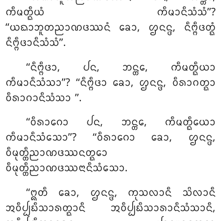
ᨠᩥᨾᨲ᩠ᨳᩥᨿᩴ ᨠᩥᨾᩣᨶᩥᩈᩴᩈᩴ’’?
‘‘ᨿᨳᩣᨽᩪᨲᨬᩣᨱᨴᩔᨶᩴ ᨡᩮᩣ, ᩌᨶᨶ᩠ᨴ, ᨶᩥᨻ᩠ᨻᩥᨴᨲ᩠ᨳᩴ
ᨶᩥᨻ᩠ᨻᩥᨴᩣᨶᩥᩈᩴᩈᩴ’’.
‘‘ᨶᩥᨻ᩠ᨻᩥᨴᩣ, ᨸᨶ, ᨽᨶ᩠ᨲᩮ, ᨠᩥᨾᨲ᩠ᨳᩥᨿᩣ
ᨠᩥᨾᩣᨶᩥᩈᩴᩈᩣ’’? ‘‘ᨶᩥᨻ᩠ᨻᩥᨴᩣ ᨡᩮᩣ, ᩌᨶᨶ᩠ᨴ, ᩅᩥᩁᩣᨣᨲ᩠ᨳᩣ
ᩅᩥᩁᩣᨣᩣᨶᩥᩈᩴᩈᩣ
’’.
‘‘ᩅᩥᩁᩣᨣᩮᩣ ᨸᨶ, ᨽᨶ᩠ᨲᩮ, ᨠᩥᨾᨲ᩠ᨳᩥᨿᩮᩣ
ᨠᩥᨾᩣᨶᩥᩈᩴᩈᩮᩣ’’? ‘‘ᩅᩥᩁᩣᨣᩮᩣ ᨡᩮᩣ, ᩌᨶᨶ᩠ᨴ,
ᩅᩥᨾᩩᨲ᩠ᨲᩥᨬᩣᨱᨴᩔᨶᨲ᩠ᨳᩮᩣ
ᩅᩥᨾᩩᨲ᩠ᨲᩥᨬᩣᨱᨴᩔᨶᩣᨶᩥᩈᩴᩈᩮᩣ.
‘‘ᩍᨲᩥ ᨡᩮᩣ, ᩌᨶᨶ᩠ᨴ, ᨠᩩᩈᩃᩣᨶᩥ ᩈᩦᩃᩣᨶᩥ
ᩋᩅᩥᨸ᩠ᨸᨭᩥᩈᩣᩁᨲ᩠ᨳᩣᨶᩥ ᩋᩅᩥᨸ᩠ᨸᨭᩥᩈᩣᩁᩣᨶᩥᩈᩴᩈᩣᨶᩥ,