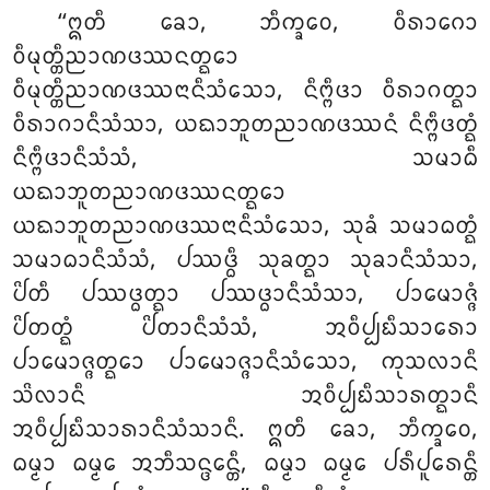
‘‘ᩍᨲᩥ ᨡᩮᩣ, ᨽᩥᨠ᩠ᨡᩅᩮ, ᩅᩥᩁᩣᨣᩮᩣ
ᩅᩥᨾᩩᨲ᩠ᨲᩥᨬᩣᨱᨴᩔᨶᨲ᩠ᨳᩮᩣ
ᩅᩥᨾᩩᨲ᩠ᨲᩥᨬᩣᨱᨴᩔᨶᩣᨶᩥᩈᩴᩈᩮᩣ, ᨶᩥᨻ᩠ᨻᩥᨴᩣ ᩅᩥᩁᩣᨣᨲ᩠ᨳᩣ
ᩅᩥᩁᩣᨣᩣᨶᩥᩈᩴᩈᩣ, ᨿᨳᩣᨽᩪᨲᨬᩣᨱᨴᩔᨶᩴ ᨶᩥᨻ᩠ᨻᩥᨴᨲ᩠ᨳᩴ
ᨶᩥᨻ᩠ᨻᩥᨴᩣᨶᩥᩈᩴᩈᩴ, ᩈᨾᩣᨵᩥ
ᨿᨳᩣᨽᩪᨲᨬᩣᨱᨴᩔᨶᨲ᩠ᨳᩮᩣ
ᨿᨳᩣᨽᩪᨲᨬᩣᨱᨴᩔᨶᩣᨶᩥᩈᩴᩈᩮᩣ, ᩈᩩᨡᩴ ᩈᨾᩣᨵᨲ᩠ᨳᩴ
ᩈᨾᩣᨵᩣᨶᩥᩈᩴᩈᩴ, ᨸᩔᨴ᩠ᨵᩥ ᩈᩩᨡᨲ᩠ᨳᩣ ᩈᩩᨡᩣᨶᩥᩈᩴᩈᩣ,
ᨸᩦᨲᩥ ᨸᩔᨴ᩠ᨵᨲ᩠ᨳᩣ ᨸᩔᨴ᩠ᨵᩣᨶᩥᩈᩴᩈᩣ, ᨸᩣᨾᩮᩣᨩ᩠ᨩᩴ
ᨸᩦᨲᨲ᩠ᨳᩴ ᨸᩦᨲᩣᨶᩥᩈᩴᩈᩴ, ᩋᩅᩥᨸ᩠ᨸᨭᩥᩈᩣᩁᩮᩣ
ᨸᩣᨾᩮᩣᨩ᩠ᨩᨲ᩠ᨳᩮᩣ ᨸᩣᨾᩮᩣᨩ᩠ᨩᩣᨶᩥᩈᩴᩈᩮᩣ, ᨠᩩᩈᩃᩣᨶᩥ
ᩈᩦᩃᩣᨶᩥ ᩋᩅᩥᨸ᩠ᨸᨭᩥᩈᩣᩁᨲ᩠ᨳᩣᨶᩥ
ᩋᩅᩥᨸ᩠ᨸᨭᩥᩈᩣᩁᩣᨶᩥᩈᩴᩈᩣᨶᩥ. ᩍᨲᩥ ᨡᩮᩣ, ᨽᩥᨠ᩠ᨡᩅᩮ,
ᨵᨾ᩠ᨾᩣ ᨵᨾ᩠ᨾᩮ
ᩋᨽᩥᩈᨶ᩠ᨴᩮᨶ᩠ᨲᩥ, ᨵᨾ᩠ᨾᩣ ᨵᨾ᩠ᨾᩮ ᨸᩁᩥᨸᩪᩁᩮᨶ᩠ᨲᩥ