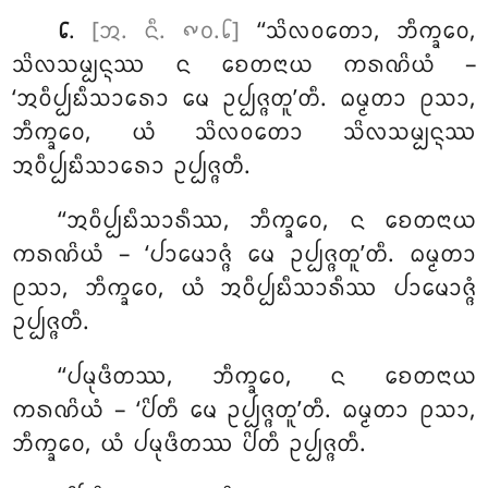
.
[ᩋ. ᨶᩥ. ᪑᪐.᪒]
‘‘ᩈᩦᩃᩅᨲᩮᩣ, ᨽᩥᨠ᩠ᨡᩅᩮ,
᪒
ᩈᩦᩃᩈᨾ᩠ᨸᨶ᩠ᨶᩔ ᨶ ᨧᩮᨲᨶᩣᨿ ᨠᩁᨱᩦᨿᩴ –
‘ᩋᩅᩥᨸ᩠ᨸᨭᩥᩈᩣᩁᩮᩣ ᨾᩮ ᩏᨸ᩠ᨸᨩ᩠ᨩᨲᩪ’ᨲᩥ. ᨵᨾ᩠ᨾᨲᩣ ᩑᩈᩣ,
ᨽᩥᨠ᩠ᨡᩅᩮ, ᨿᩴ ᩈᩦᩃᩅᨲᩮᩣ ᩈᩦᩃᩈᨾ᩠ᨸᨶ᩠ᨶᩔ
ᩋᩅᩥᨸ᩠ᨸᨭᩥᩈᩣᩁᩮᩣ ᩏᨸ᩠ᨸᨩ᩠ᨩᨲᩥ.
‘‘ᩋᩅᩥᨸ᩠ᨸᨭᩥᩈᩣᩁᩥᩔ, ᨽᩥᨠ᩠ᨡᩅᩮ, ᨶ ᨧᩮᨲᨶᩣᨿ
ᨠᩁᨱᩦᨿᩴ – ‘ᨸᩣᨾᩮᩣᨩ᩠ᨩᩴ ᨾᩮ ᩏᨸ᩠ᨸᨩ᩠ᨩᨲᩪ’ᨲᩥ. ᨵᨾ᩠ᨾᨲᩣ
ᩑᩈᩣ, ᨽᩥᨠ᩠ᨡᩅᩮ, ᨿᩴ ᩋᩅᩥᨸ᩠ᨸᨭᩥᩈᩣᩁᩥᩔ ᨸᩣᨾᩮᩣᨩ᩠ᨩᩴ
ᩏᨸ᩠ᨸᨩ᩠ᨩᨲᩥ.
‘‘ᨸᨾᩩᨴᩥᨲᩔ, ᨽᩥᨠ᩠ᨡᩅᩮ, ᨶ ᨧᩮᨲᨶᩣᨿ
ᨠᩁᨱᩦᨿᩴ – ‘ᨸᩦᨲᩥ ᨾᩮ ᩏᨸ᩠ᨸᨩ᩠ᨩᨲᩪ’ᨲᩥ. ᨵᨾ᩠ᨾᨲᩣ ᩑᩈᩣ,
ᨽᩥᨠ᩠ᨡᩅᩮ, ᨿᩴ ᨸᨾᩩᨴᩥᨲᩔ ᨸᩦᨲᩥ ᩏᨸ᩠ᨸᨩ᩠ᨩᨲᩥ.