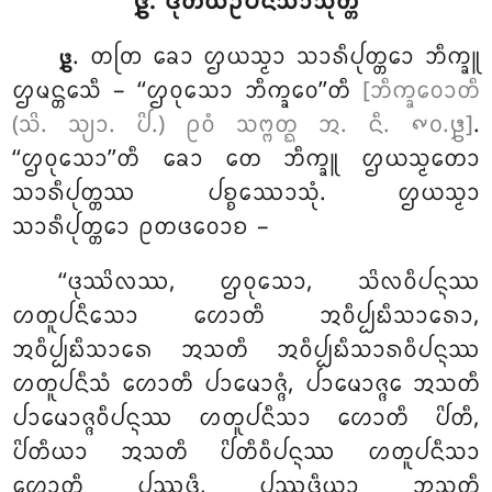
᪔. ᨴᩩᨲᩥᨿᩏᨸᨶᩥᩈᩣᩈᩩᨲ᩠ᨲᩴ
. ᨲᨲᩕ
ᨡᩮᩣ ᩌᨿᩈ᩠ᨾᩣ ᩈᩣᩁᩥᨸᩩᨲ᩠ᨲᩮᩣ ᨽᩥᨠ᩠ᨡᩪ
᪔
ᩌᨾᨶ᩠ᨲᩮᩈᩥ – ‘‘ᩌᩅᩩᩈᩮᩣ ᨽᩥᨠ᩠ᨡᩅᩮ’’ᨲᩥ
[ᨽᩥᨠ᩠ᨡᩅᩮᩣᨲᩥ
(ᩈᩦ. ᩈ᩠ᨿᩣ. ᨸᩦ.) ᩑᩅᩴ ᩈᨻ᩠ᨻᨲ᩠ᨳ ᩋ. ᨶᩥ. ᪑᪐.᪔]
.
‘‘ᩌᩅᩩᩈᩮᩣ’’ᨲᩥ ᨡᩮᩣ ᨲᩮ ᨽᩥᨠ᩠ᨡᩪ ᩌᨿᩈ᩠ᨾᨲᩮᩣ
ᩈᩣᩁᩥᨸᩩᨲ᩠ᨲᩔ ᨸᨧ᩠ᨧᩔᩮᩣᩈᩩᩴ. ᩌᨿᩈ᩠ᨾᩣ
ᩈᩣᩁᩥᨸᩩᨲ᩠ᨲᩮᩣ ᩑᨲᨴᩅᩮᩣᨧ –
‘‘ᨴᩩᩔᩦᩃᩔ
, ᩌᩅᩩᩈᩮᩣ, ᩈᩦᩃᩅᩥᨸᨶ᩠ᨶᩔ
ᩉᨲᩪᨸᨶᩥᩈᩮᩣ ᩉᩮᩣᨲᩥ ᩋᩅᩥᨸ᩠ᨸᨭᩥᩈᩣᩁᩮᩣ,
ᩋᩅᩥᨸ᩠ᨸᨭᩥᩈᩣᩁᩮ ᩋᩈᨲᩥ ᩋᩅᩥᨸ᩠ᨸᨭᩥᩈᩣᩁᩅᩥᨸᨶ᩠ᨶᩔ
ᩉᨲᩪᨸᨶᩥᩈᩴ ᩉᩮᩣᨲᩥ ᨸᩣᨾᩮᩣᨩ᩠ᨩᩴ, ᨸᩣᨾᩮᩣᨩ᩠ᨩᩮ ᩋᩈᨲᩥ
ᨸᩣᨾᩮᩣᨩ᩠ᨩᩅᩥᨸᨶ᩠ᨶᩔ ᩉᨲᩪᨸᨶᩥᩈᩣ ᩉᩮᩣᨲᩥ ᨸᩦᨲᩥ,
ᨸᩦᨲᩥᨿᩣ ᩋᩈᨲᩥ ᨸᩦᨲᩥᩅᩥᨸᨶ᩠ᨶᩔ ᩉᨲᩪᨸᨶᩥᩈᩣ
ᩉᩮᩣᨲᩥ ᨸᩔᨴ᩠ᨵᩥ, ᨸᩔᨴ᩠ᨵᩥᨿᩣ ᩋᩈᨲᩥ