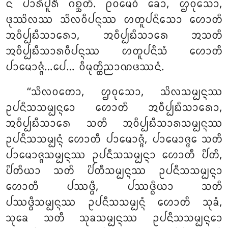
ᨶ ᨸᩣᩁᩥᨸᩪᩁᩥᩴ ᨣᨧ᩠ᨨᨲᩥ. ᩑᩅᨾᩮᩅᩴ ᨡᩮᩣ, ᩌᩅᩩᩈᩮᩣ,
ᨴᩩᩔᩦᩃᩔ ᩈᩦᩃᩅᩥᨸᨶ᩠ᨶᩔ ᩉᨲᩪᨸᨶᩥᩈᩮᩣ ᩉᩮᩣᨲᩥ
ᩋᩅᩥᨸ᩠ᨸᨭᩥᩈᩣᩁᩮᩣ, ᩋᩅᩥᨸ᩠ᨸᨭᩥᩈᩣᩁᩮ ᩋᩈᨲᩥ
ᩋᩅᩥᨸ᩠ᨸᨭᩥᩈᩣᩁᩅᩥᨸᨶ᩠ᨶᩔ ᩉᨲᩪᨸᨶᩥᩈᩴ ᩉᩮᩣᨲᩥ
ᨸᩣᨾᩮᩣᨩ᩠ᨩᩴ…ᨸᩮ… ᩅᩥᨾᩩᨲ᩠ᨲᩥᨬᩣᨱᨴᩔᨶᩴ.
‘‘ᩈᩦᩃᩅᨲᩮᩣ, ᩌᩅᩩᩈᩮᩣ, ᩈᩦᩃᩈᨾ᩠ᨸᨶ᩠ᨶᩔ
ᩏᨸᨶᩥᩈᩈᨾ᩠ᨸᨶ᩠ᨶᩮᩣ ᩉᩮᩣᨲᩥ ᩋᩅᩥᨸ᩠ᨸᨭᩥᩈᩣᩁᩮᩣ,
ᩋᩅᩥᨸ᩠ᨸᨭᩥᩈᩣᩁᩮ ᩈᨲᩥ ᩋᩅᩥᨸ᩠ᨸᨭᩥᩈᩣᩁᩈᨾ᩠ᨸᨶ᩠ᨶᩔ
ᩏᨸᨶᩥᩈᩈᨾ᩠ᨸᨶ᩠ᨶᩴ ᩉᩮᩣᨲᩥ ᨸᩣᨾᩮᩣᨩ᩠ᨩᩴ, ᨸᩣᨾᩮᩣᨩ᩠ᨩᩮ ᩈᨲᩥ
ᨸᩣᨾᩮᩣᨩ᩠ᨩᩈᨾ᩠ᨸᨶ᩠ᨶᩔ
ᩏᨸᨶᩥᩈᩈᨾ᩠ᨸᨶ᩠ᨶᩣ ᩉᩮᩣᨲᩥ ᨸᩦᨲᩥ,
ᨸᩦᨲᩥᨿᩣ ᩈᨲᩥ ᨸᩦᨲᩥᩈᨾ᩠ᨸᨶ᩠ᨶᩔ ᩏᨸᨶᩥᩈᩈᨾ᩠ᨸᨶ᩠ᨶᩣ
ᩉᩮᩣᨲᩥ ᨸᩔᨴ᩠ᨵᩥ, ᨸᩔᨴ᩠ᨵᩥᨿᩣ ᩈᨲᩥ
ᨸᩔᨴ᩠ᨵᩥᩈᨾ᩠ᨸᨶ᩠ᨶᩔ ᩏᨸᨶᩥᩈᩈᨾ᩠ᨸᨶ᩠ᨶᩴ ᩉᩮᩣᨲᩥ ᩈᩩᨡᩴ,
ᩈᩩᨡᩮ ᩈᨲᩥ ᩈᩩᨡᩈᨾ᩠ᨸᨶ᩠ᨶᩔ
ᩏᨸᨶᩥᩈᩈᨾ᩠ᨸᨶ᩠ᨶᩮᩣ