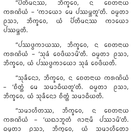
‘‘ᨸᩦᨲᩥᨾᨶᩔ, ᨽᩥᨠ᩠ᨡᩅᩮ, ᨶ ᨧᩮᨲᨶᩣᨿ
ᨠᩁᨱᩦᨿᩴ – ‘ᨠᩣᨿᩮᩣ ᨾᩮ
ᨸᩔᨾ᩠ᨽᨲᩪ’ᨲᩥ. ᨵᨾ᩠ᨾᨲᩣ
ᩑᩈᩣ, ᨽᩥᨠ᩠ᨡᩅᩮ, ᨿᩴ ᨸᩦᨲᩥᨾᨶᩔ ᨠᩣᨿᩮᩣ
ᨸᩔᨾ᩠ᨽᨲᩥ.
‘‘ᨸᩔᨴ᩠ᨵᨠᩣᨿᩔ
, ᨽᩥᨠ᩠ᨡᩅᩮ, ᨶ ᨧᩮᨲᨶᩣᨿ
ᨠᩁᨱᩦᨿᩴ – ‘ᩈᩩᨡᩴ ᩅᩮᨴᩥᨿᩣᨾᩦ’ᨲᩥ. ᨵᨾ᩠ᨾᨲᩣ ᩑᩈᩣ,
ᨽᩥᨠ᩠ᨡᩅᩮ, ᨿᩴ ᨸᩔᨴ᩠ᨵᨠᩣᨿᩮᩣ ᩈᩩᨡᩴ ᩅᩮᨴᩥᨿᨲᩥ.
‘‘ᩈᩩᨡᩥᨶᩮᩣ, ᨽᩥᨠ᩠ᨡᩅᩮ, ᨶ ᨧᩮᨲᨶᩣᨿ ᨠᩁᨱᩦᨿᩴ
– ‘ᨧᩥᨲ᩠ᨲᩴ ᨾᩮ ᩈᨾᩣᨵᩥᨿᨲᩪ’ᨲᩥ. ᨵᨾ᩠ᨾᨲᩣ ᩑᩈᩣ,
ᨽᩥᨠ᩠ᨡᩅᩮ, ᨿᩴ ᩈᩩᨡᩥᨶᩮᩣ ᨧᩥᨲ᩠ᨲᩴ ᩈᨾᩣᨵᩥᨿᨲᩥ.
‘‘ᩈᨾᩣᩉᩥᨲᩔ
, ᨽᩥᨠ᩠ᨡᩅᩮ, ᨶ ᨧᩮᨲᨶᩣᨿ
ᨠᩁᨱᩦᨿᩴ – ‘ᨿᨳᩣᨽᩪᨲᩴ ᨩᩣᨶᩣᨾᩥ ᨸᩔᩣᨾᩦ’ᨲᩥ.
ᨵᨾ᩠ᨾᨲᩣ ᩑᩈᩣ
, ᨽᩥᨠ᩠ᨡᩅᩮ, ᨿᩴ ᩈᨾᩣᩉᩥᨲᩮᩣ