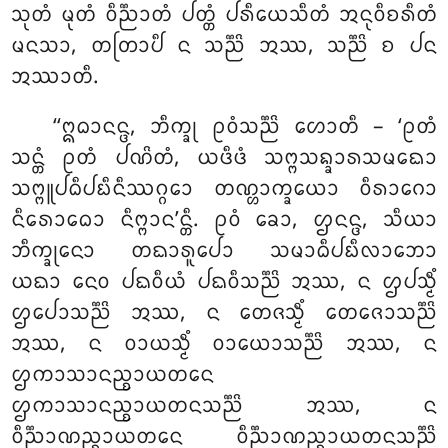
ᩈᩩᨲᩴ ᨾᩩᨲᩴ ᩅᩥᨬ᩠ᨬᩣᨲᩴ ᨸᨲ᩠ᨲᩴ ᨸᩁᩥᨿᩮᩈᩥᨲᩴ ᩋᨶᩩᩅᩥᨧᩁᩥᨲᩴ
ᨾᨶᩈᩣ, ᨲᨲᩕᩣᨸᩥ ᨶ ᩈᨬ᩠ᨬᩦ ᩋᩔ, ᩈᨬ᩠ᨬᩦ ᨧ ᨸᨶ
ᩋᩔᩣᨲᩥ.
‘‘ᩍᨵᩣᨶᨶ᩠ᨴ, ᨽᩥᨠ᩠ᨡᩩ ᩑᩅᩴᩈᨬ᩠ᨬᩦ ᩉᩮᩣᨲᩥ – ‘ᩑᨲᩴ
ᩈᨶ᩠ᨲᩴ ᩑᨲᩴ ᨸᨱᩦᨲᩴ, ᨿᨴᩥᨴᩴ ᩈᨻ᩠ᨻᩈᨦ᩠ᨡᩣᩁᩈᨾᨳᩮᩣ
ᩈᨻ᩠ᨻᩪᨸᨵᩥᨸᨭᩥᨶᩥᩔᨣ᩠ᨣᩮᩣ ᨲᨱ᩠ᩉᩣᨠ᩠ᨡᨿᩮᩣ ᩅᩥᩁᩣᨣᩮᩣ
ᨶᩥᩁᩮᩣᨵᩮᩣ ᨶᩥᨻ᩠ᨻᩣᨶ’ᨶ᩠ᨲᩥ. ᩑᩅᩴ ᨡᩮᩣ, ᩌᨶᨶ᩠ᨴ, ᩈᩥᨿᩣ
ᨽᩥᨠ᩠ᨡᩩᨶᩮᩣ ᨲᨳᩣᩁᩪᨸᩮᩣ ᩈᨾᩣᨵᩥᨸᨭᩥᩃᩣᨽᩮᩣ
ᨿᨳᩣ ᨶᩮᩅ ᨸᨳᩅᩥᨿᩴ ᨸᨳᩅᩥᩈᨬ᩠ᨬᩦ ᩋᩔ, ᨶ ᩌᨸᩈ᩠ᨾᩥᩴ
ᩌᨸᩮᩣᩈᨬ᩠ᨬᩦ ᩋᩔ, ᨶ ᨲᩮᨩᩈ᩠ᨾᩥᩴ ᨲᩮᨩᩮᩣᩈᨬ᩠ᨬᩦ
ᩋᩔ, ᨶ ᩅᩣᨿᩈ᩠ᨾᩥᩴ ᩅᩣᨿᩮᩣᩈᨬ᩠ᨬᩦ ᩋᩔ, ᨶ
ᩌᨠᩣᩈᩣᨶᨬ᩠ᨧᩣᨿᨲᨶᩮ
ᩌᨠᩣᩈᩣᨶᨬ᩠ᨧᩣᨿᨲᨶᩈᨬ᩠ᨬᩦ ᩋᩔ, ᨶ
ᩅᩥᨬ᩠ᨬᩣᨱᨬ᩠ᨧᩣᨿᨲᨶᩮ ᩅᩥᨬ᩠ᨬᩣᨱᨬ᩠ᨧᩣᨿᨲᨶᩈᨬ᩠ᨬᩦ