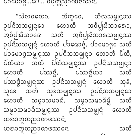
ᨸᩣᨾᩮᩣᨩ᩠ᨩᩴ…ᨸᩮ… ᩅᩥᨾᩩᨲ᩠ᨲᩥᨬᩣᨱᨴᩔᨶᩴ.
‘‘ᩈᩦᩃᩅᨲᩮᩣ, ᨽᩥᨠ᩠ᨡᩅᩮ, ᩈᩦᩃᩈᨾ᩠ᨸᨶ᩠ᨶᩔ
ᩏᨸᨶᩥᩈᩈᨾ᩠ᨸᨶ᩠ᨶᩮᩣ ᩉᩮᩣᨲᩥ ᩋᩅᩥᨸ᩠ᨸᨭᩥᩈᩣᩁᩮᩣ,
ᩋᩅᩥᨸ᩠ᨸᨭᩥᩈᩣᩁᩮ ᩈᨲᩥ ᩋᩅᩥᨸ᩠ᨸᨭᩥᩈᩣᩁᩈᨾ᩠ᨸᨶ᩠ᨶᩔ
ᩏᨸᨶᩥᩈᩈᨾ᩠ᨸᨶ᩠ᨶᩴ ᩉᩮᩣᨲᩥ ᨸᩣᨾᩮᩣᨩ᩠ᨩᩴ, ᨸᩣᨾᩮᩣᨩ᩠ᨩᩮ ᩈᨲᩥ
ᨸᩣᨾᩮᩣᨩ᩠ᨩᩈᨾ᩠ᨸᨶ᩠ᨶᩔ ᩏᨸᨶᩥᩈᩈᨾ᩠ᨸᨶ᩠ᨶᩣ ᩉᩮᩣᨲᩥ ᨸᩦᨲᩥ,
ᨸᩦᨲᩥᨿᩣ ᩈᨲᩥ ᨸᩦᨲᩥᩈᨾ᩠ᨸᨶ᩠ᨶᩔ ᩏᨸᨶᩥᩈᩈᨾ᩠ᨸᨶ᩠ᨶᩣ
ᩉᩮᩣᨲᩥ ᨸᩔᨴ᩠ᨵᩥ, ᨸᩔᨴ᩠ᨵᩥᨿᩣ ᩈᨲᩥ
ᨸᩔᨴ᩠ᨵᩥᩈᨾ᩠ᨸᨶ᩠ᨶᩔ ᩏᨸᨶᩥᩈᩈᨾ᩠ᨸᨶ᩠ᨶᩴ ᩉᩮᩣᨲᩥ ᩈᩩᨡᩴ,
ᩈᩩᨡᩮ ᩈᨲᩥ ᩈᩩᨡᩈᨾ᩠ᨸᨶ᩠ᨶᩔ ᩏᨸᨶᩥᩈᩈᨾ᩠ᨸᨶ᩠ᨶᩮᩣ
ᩉᩮᩣᨲᩥ ᩈᨾ᩠ᨾᩣᩈᨾᩣᨵᩥ, ᩈᨾ᩠ᨾᩣᩈᨾᩣᨵᩥᨾ᩠ᩉᩥ ᩈᨲᩥ
ᩈᨾ᩠ᨾᩣᩈᨾᩣᨵᩥᩈᨾ᩠ᨸᨶ᩠ᨶᩔ ᩏᨸᨶᩥᩈᩈᨾ᩠ᨸᨶ᩠ᨶᩴ ᩉᩮᩣᨲᩥ
ᨿᨳᩣᨽᩪᨲᨬᩣᨱᨴᩔᨶᩴ,
ᨿᨳᩣᨽᩪᨲᨬᩣᨱᨴᩔᨶᩮ ᩈᨲᩥ