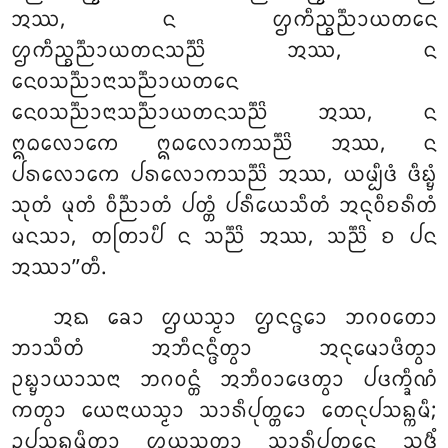
ᩋᩔ, ᨶ ᩌᨠᩥᨬ᩠ᨧᨬ᩠ᨬᩣᨿᨲᨶᩮ
ᩌᨠᩥᨬ᩠ᨧᨬ᩠ᨬᩣᨿᨲᨶᩈᨬ᩠ᨬᩦ ᩋᩔ, ᨶ
ᨶᩮᩅᩈᨬ᩠ᨬᩣᨶᩣᩈᨬ᩠ᨬᩣᨿᨲᨶᩮ
ᨶᩮᩅᩈᨬ᩠ᨬᩣᨶᩣᩈᨬ᩠ᨬᩣᨿᨲᨶᩈᨬ᩠ᨬᩦ ᩋᩔ, ᨶ
ᩍᨵᩃᩮᩣᨠᩮ ᩍᨵᩃᩮᩣᨠᩈᨬ᩠ᨬᩦ ᩋᩔ, ᨶ
ᨸᩁᩃᩮᩣᨠᩮ ᨸᩁᩃᩮᩣᨠᩈᨬ᩠ᨬᩦ ᩋᩔ, ᨿᨾ᩠ᨸᩥᨴᩴ ᨴᩥᨭ᩠ᨮᩴ
ᩈᩩᨲᩴ ᨾᩩᨲᩴ ᩅᩥᨬ᩠ᨬᩣᨲᩴ ᨸᨲ᩠ᨲᩴ ᨸᩁᩥᨿᩮᩈᩥᨲᩴ ᩋᨶᩩᩅᩥᨧᩁᩥᨲᩴ
ᨾᨶᩈᩣ, ᨲᨲᩕᩣᨸᩥ ᨶ ᩈᨬ᩠ᨬᩦ ᩋᩔ, ᩈᨬ᩠ᨬᩦ ᨧ ᨸᨶ
ᩋᩔᩣ’’ᨲᩥ.
ᩋᨳ ᨡᩮᩣ ᩌᨿᩈ᩠ᨾᩣ ᩌᨶᨶ᩠ᨴᩮᩣ ᨽᨣᩅᨲᩮᩣ
ᨽᩣᩈᩥᨲᩴ ᩋᨽᩥᨶᨶ᩠ᨴᩥᨲ᩠ᩅᩣ ᩋᨶᩩᨾᩮᩣᨴᩥᨲ᩠ᩅᩣ
ᩏᨭ᩠ᨮᩣᨿᩣᩈᨶᩣ ᨽᨣᩅᨶ᩠ᨲᩴ ᩋᨽᩥᩅᩣᨴᩮᨲ᩠ᩅᩣ ᨸᨴᨠ᩠ᨡᩥᨱᩴ
ᨠᨲ᩠ᩅᩣ ᨿᩮᨶᩣᨿᩈ᩠ᨾᩣ ᩈᩣᩁᩥᨸᩩᨲ᩠ᨲᩮᩣ ᨲᩮᨶᩩᨸᩈᨦ᩠ᨠᨾᩥ;
ᩏᨸᩈᨦ᩠ᨠᨾᩥᨲ᩠ᩅᩣ ᩌᨿᩈ᩠ᨾᨲᩣ ᩈᩣᩁᩥᨸᩩᨲ᩠ᨲᩮᨶ ᩈᨴ᩠ᨵᩥᩴ