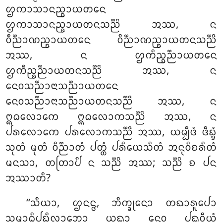
ᩌᨠᩣᩈᩣᨶᨬ᩠ᨧᩣᨿᨲᨶᩮ
ᩌᨠᩣᩈᩣᨶᨬ᩠ᨧᩣᨿᨲᨶᩈᨬ᩠ᨬᩦ ᩋᩔ, ᨶ
ᩅᩥᨬ᩠ᨬᩣᨱᨬ᩠ᨧᩣᨿᨲᨶᩮ ᩅᩥᨬ᩠ᨬᩣᨱᨬ᩠ᨧᩣᨿᨲᨶᩈᨬ᩠ᨬᩦ
ᩋᩔ, ᨶ ᩌᨠᩥᨬ᩠ᨧᨬ᩠ᨬᩣᨿᨲᨶᩮ
ᩌᨠᩥᨬ᩠ᨧᨬ᩠ᨬᩣᨿᨲᨶᩈᨬ᩠ᨬᩦ ᩋᩔ, ᨶ
ᨶᩮᩅᩈᨬ᩠ᨬᩣᨶᩣᩈᨬ᩠ᨬᩣᨿᨲᨶᩮ
ᨶᩮᩅᩈᨬ᩠ᨬᩣᨶᩣᩈᨬ᩠ᨬᩣᨿᨲᨶᩈᨬ᩠ᨬᩦ ᩋᩔ, ᨶ
ᩍᨵᩃᩮᩣᨠᩮ ᩍᨵᩃᩮᩣᨠᩈᨬ᩠ᨬᩦ ᩋᩔ, ᨶ
ᨸᩁᩃᩮᩣᨠᩮ ᨸᩁᩃᩮᩣᨠᩈᨬ᩠ᨬᩦ ᩋᩔ, ᨿᨾ᩠ᨸᩥᨴᩴ ᨴᩥᨭ᩠ᨮᩴ
ᩈᩩᨲᩴ ᨾᩩᨲᩴ ᩅᩥᨬ᩠ᨬᩣᨲᩴ ᨸᨲ᩠ᨲᩴ ᨸᩁᩥᨿᩮᩈᩥᨲᩴ ᩋᨶᩩᩅᩥᨧᩁᩥᨲᩴ
ᨾᨶᩈᩣ, ᨲᨲᩕᩣᨸᩥ ᨶ ᩈᨬ᩠ᨬᩦ ᩋᩔ; ᩈᨬ᩠ᨬᩦ ᨧ ᨸᨶ
ᩋᩔᩣᨲᩥ?
‘‘ᩈᩥᨿᩣ, ᩌᨶᨶ᩠ᨴ, ᨽᩥᨠ᩠ᨡᩩᨶᩮᩣ ᨲᨳᩣᩁᩪᨸᩮᩣ
ᩈᨾᩣᨵᩥᨸᨭᩥᩃᩣᨽᩮᩣ ᨿᨳᩣ ᨶᩮᩅ ᨸᨳᩅᩥᨿᩴ