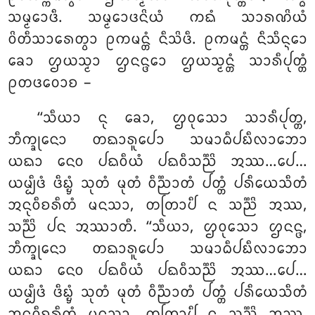
ᩈᨾ᩠ᨾᩮᩣᨴᩥ. ᩈᨾ᩠ᨾᩮᩣᨴᨶᩦᨿᩴ ᨠᨳᩴ ᩈᩣᩁᨱᩦᨿᩴ
ᩅᩦᨲᩥᩈᩣᩁᩮᨲ᩠ᩅᩣ ᩑᨠᨾᨶ᩠ᨲᩴ ᨶᩥᩈᩦᨴᩥ. ᩑᨠᨾᨶ᩠ᨲᩴ ᨶᩥᩈᩥᨶ᩠ᨶᩮᩣ
ᨡᩮᩣ ᩌᨿᩈ᩠ᨾᩣ ᩌᨶᨶ᩠ᨴᩮᩣ ᩌᨿᩈ᩠ᨾᨶ᩠ᨲᩴ ᩈᩣᩁᩥᨸᩩᨲ᩠ᨲᩴ
ᩑᨲᨴᩅᩮᩣᨧ –
‘‘ᩈᩥᨿᩣ
ᨶᩩ ᨡᩮᩣ, ᩌᩅᩩᩈᩮᩣ ᩈᩣᩁᩥᨸᩩᨲ᩠ᨲ,
ᨽᩥᨠ᩠ᨡᩩᨶᩮᩣ ᨲᨳᩣᩁᩪᨸᩮᩣ ᩈᨾᩣᨵᩥᨸᨭᩥᩃᩣᨽᩮᩣ
ᨿᨳᩣ ᨶᩮᩅ ᨸᨳᩅᩥᨿᩴ ᨸᨳᩅᩥᩈᨬ᩠ᨬᩦ ᩋᩔ…ᨸᩮ…
ᨿᨾ᩠ᨸᩥᨴᩴ ᨴᩥᨭ᩠ᨮᩴ ᩈᩩᨲᩴ ᨾᩩᨲᩴ ᩅᩥᨬ᩠ᨬᩣᨲᩴ ᨸᨲ᩠ᨲᩴ ᨸᩁᩥᨿᩮᩈᩥᨲᩴ
ᩋᨶᩩᩅᩥᨧᩁᩥᨲᩴ ᨾᨶᩈᩣ, ᨲᨲᩕᩣᨸᩥ ᨶ ᩈᨬ᩠ᨬᩦ ᩋᩔ,
ᩈᨬ᩠ᨬᩦ ᨸᨶ ᩋᩔᩣᨲᩥ. ‘‘ᩈᩥᨿᩣ, ᩌᩅᩩᩈᩮᩣ ᩌᨶᨶ᩠ᨴ,
ᨽᩥᨠ᩠ᨡᩩᨶᩮᩣ ᨲᨳᩣᩁᩪᨸᩮᩣ ᩈᨾᩣᨵᩥᨸᨭᩥᩃᩣᨽᩮᩣ
ᨿᨳᩣ ᨶᩮᩅ ᨸᨳᩅᩥᨿᩴ ᨸᨳᩅᩥᩈᨬ᩠ᨬᩦ ᩋᩔ…ᨸᩮ…
ᨿᨾ᩠ᨸᩥᨴᩴ ᨴᩥᨭ᩠ᨮᩴ ᩈᩩᨲᩴ ᨾᩩᨲᩴ ᩅᩥᨬ᩠ᨬᩣᨲᩴ ᨸᨲ᩠ᨲᩴ ᨸᩁᩥᨿᩮᩈᩥᨲᩴ
ᩋᨶᩩᩅᩥᨧᩁᩥᨲᩴ ᨾᨶᩈᩣ, ᨲᨲᩕᩣᨸᩥ ᨶ ᩈᨬ᩠ᨬᩦ ᩋᩔ,