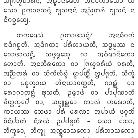
ᩈᨻᩕᩉ᩠ᨾᨧᩣᩁᩦᨶᩴ, ᩋᨭ᩠ᨮᩣᨶᨾᩮᨲᩴ ᩋᨶᩅᨠᩣᩈᩮᩣ ᨿᩴ
ᩈᩮᩣ ᩑᨠᩣᨴᩈᨶ᩠ᨶᩴ ᨻ᩠ᨿᩈᨶᩣᨶᩴ ᩋᨬ᩠ᨬᨲᩁᩴ ᨻ᩠ᨿᩈᨶᩴ ᨶ
ᨶᩥᨣᨧ᩠ᨨᩮᨿ᩠ᨿ.
ᨠᨲᨾᩮᩈᩴ
ᩑᨠᩣᨴᩈᨶ᩠ᨶᩴ? ᩋᨶᨵᩥᨣᨲᩴ
ᨶᩣᨵᩥᨣᨧ᩠ᨨᨲᩥ, ᩋᨵᩥᨣᨲᩣ ᨸᩁᩥᩉᩣᨿᨲᩥ, ᩈᨴ᩠ᨵᨾ᩠ᨾᩔ ᨶ
ᩅᩮᩣᨴᩣᨿᨶ᩠ᨲᩥ, ᩈᨴ᩠ᨵᨾ᩠ᨾᩮᩈᩩ ᩅᩣ ᩋᨵᩥᨾᩣᨶᩥᨠᩮᩣ
ᩉᩮᩣᨲᩥ, ᩋᨶᨽᩥᩁᨲᩮᩣ ᩅᩣ ᨻᩕᩉ᩠ᨾᨧᩁᩥᨿᩴ ᨧᩁᨲᩥ,
ᩋᨬ᩠ᨬᨲᩁᩴ ᩅᩣ ᩈᩴᨠᩥᩃᩥᨭ᩠ᨮᩴ ᩌᨸᨲ᩠ᨲᩥᩴ ᩌᨸᨩ᩠ᨩᨲᩥ, ᩈᩥᨠ᩠ᨡᩴ
ᩅᩣ ᨸᨧ᩠ᨧᨠ᩠ᨡᩣᨿ ᩉᩦᨶᩣᨿᩣᩅᨲ᩠ᨲᨲᩥ, ᨣᩣᩊ᩠ᩉᩴ ᩅᩣ
ᩁᩮᩣᨣᩣᨲᨦ᩠ᨠᩴ ᨹᩩᩈᨲᩥ, ᩏᨾ᩠ᨾᩣᨴᩴ ᩅᩣ ᨸᩣᨸᩩᨱᩣᨲᩥ
ᨧᩥᨲ᩠ᨲᨠ᩠ᨡᩮᨸᩴ ᩅᩣ, ᩈᨾ᩠ᨾᩪᩊ᩠ᩉᩮᩣ ᨠᩣᩃᩴ ᨠᩁᩮᩣᨲᩥ,
ᨠᩣᨿᩔ ᨽᩮᨴᩣ ᨸᩁᩴ ᨾᩁᨱᩣ ᩋᨸᩣᨿᩴ ᨴᩩᨣ᩠ᨣᨲᩥᩴ
ᩅᩥᨶᩥᨸᩣᨲᩴ
ᨶᩥᩁᨿᩴ ᩏᨸᨸᨩ᩠ᨩᨲᩥ – ᨿᩮᩣ ᩈᩮᩣ,
ᨽᩥᨠ᩠ᨡᩅᩮ, ᨽᩥᨠ᩠ᨡᩩ ᩋᨠ᩠ᨠᩮᩣᩈᨠᩮᩣ ᨸᩁᩥᨽᩣᩈᨠᩮᩣ