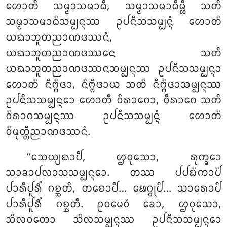
ᩉᩮᩣᨲᩥ ᩈᨾ᩠ᨾᩣᩈᨾᩣᨵᩥ, ᩈᨾ᩠ᨾᩣᩈᨾᩣᨵᩥᨾ᩠ᩉᩥ ᩈᨲᩥ
ᩈᨾ᩠ᨾᩣᩈᨾᩣᨵᩥᩈᨾ᩠ᨸᨶ᩠ᨶᩔ ᩏᨸᨶᩥᩈᩈᨾ᩠ᨸᨶ᩠ᨶᩴ ᩉᩮᩣᨲᩥ
ᨿᨳᩣᨽᩪᨲᨬᩣᨱᨴᩔᨶᩴ,
ᨿᨳᩣᨽᩪᨲᨬᩣᨱᨴᩔᨶᩮ ᩈᨲᩥ
ᨿᨳᩣᨽᩪᨲᨬᩣᨱᨴᩔᨶᩈᨾ᩠ᨸᨶ᩠ᨶᩔ ᩏᨸᨶᩥᩈᩈᨾ᩠ᨸᨶ᩠ᨶᩣ
ᩉᩮᩣᨲᩥ ᨶᩥᨻ᩠ᨻᩥᨴᩣ, ᨶᩥᨻ᩠ᨻᩥᨴᩣᨿ ᩈᨲᩥ ᨶᩥᨻ᩠ᨻᩥᨴᩣᩈᨾ᩠ᨸᨶ᩠ᨶᩔ
ᩏᨸᨶᩥᩈᩈᨾ᩠ᨸᨶ᩠ᨶᩮᩣ ᩉᩮᩣᨲᩥ ᩅᩥᩁᩣᨣᩮᩣ, ᩅᩥᩁᩣᨣᩮ ᩈᨲᩥ
ᩅᩥᩁᩣᨣᩈᨾ᩠ᨸᨶ᩠ᨶᩔ ᩏᨸᨶᩥᩈᩈᨾ᩠ᨸᨶ᩠ᨶᩴ ᩉᩮᩣᨲᩥ
ᩅᩥᨾᩩᨲ᩠ᨲᩥᨬᩣᨱᨴᩔᨶᩴ.
‘‘ᩈᩮᨿ᩠ᨿᨳᩣᨸᩥ, ᩌᩅᩩᩈᩮᩣ, ᩁᩩᨠ᩠ᨡᩮᩣ
ᩈᩣᨡᩣᨸᩃᩣᩈᩈᨾ᩠ᨸᨶ᩠ᨶᩮᩣ. ᨲᩔ ᨸᨸᨭᩥᨠᩣᨸᩥ
ᨸᩣᩁᩥᨸᩪᩁᩥᩴ ᨣᨧ᩠ᨨᨲᩥ
, ᨲᨧᩮᩣᨸᩥ… ᨹᩮᨣ᩠ᨣᩩᨸᩥ… ᩈᩣᩁᩮᩣᨸᩥ
ᨸᩣᩁᩥᨸᩪᩁᩥᩴ ᨣᨧ᩠ᨨᨲᩥ. ᩑᩅᨾᩮᩅᩴ ᨡᩮᩣ, ᩌᩅᩩᩈᩮᩣ,
ᩈᩦᩃᩅᨲᩮᩣ ᩈᩦᩃᩈᨾ᩠ᨸᨶ᩠ᨶᩔ ᩏᨸᨶᩥᩈᩈᨾ᩠ᨸᨶ᩠ᨶᩮᩣ