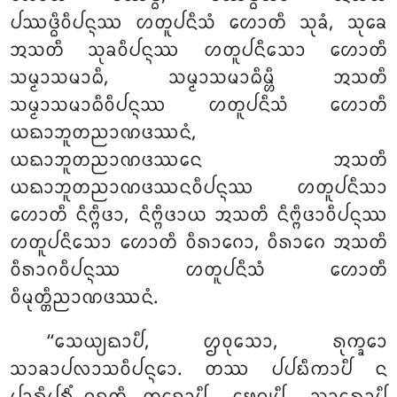
ᨸᩔᨴ᩠ᨵᩥᩅᩥᨸᨶ᩠ᨶᩔ ᩉᨲᩪᨸᨶᩥᩈᩴ ᩉᩮᩣᨲᩥ ᩈᩩᨡᩴ, ᩈᩩᨡᩮ
ᩋᩈᨲᩥ ᩈᩩᨡᩅᩥᨸᨶ᩠ᨶᩔ ᩉᨲᩪᨸᨶᩥᩈᩮᩣ ᩉᩮᩣᨲᩥ
ᩈᨾ᩠ᨾᩣᩈᨾᩣᨵᩥ, ᩈᨾ᩠ᨾᩣᩈᨾᩣᨵᩥᨾ᩠ᩉᩥ ᩋᩈᨲᩥ
ᩈᨾ᩠ᨾᩣᩈᨾᩣᨵᩥᩅᩥᨸᨶ᩠ᨶᩔ ᩉᨲᩪᨸᨶᩥᩈᩴ ᩉᩮᩣᨲᩥ
ᨿᨳᩣᨽᩪᨲᨬᩣᨱᨴᩔᨶᩴ,
ᨿᨳᩣᨽᩪᨲᨬᩣᨱᨴᩔᨶᩮ ᩋᩈᨲᩥ
ᨿᨳᩣᨽᩪᨲᨬᩣᨱᨴᩔᨶᩅᩥᨸᨶ᩠ᨶᩔ ᩉᨲᩪᨸᨶᩥᩈᩣ
ᩉᩮᩣᨲᩥ ᨶᩥᨻ᩠ᨻᩥᨴᩣ
, ᨶᩥᨻ᩠ᨻᩥᨴᩣᨿ ᩋᩈᨲᩥ ᨶᩥᨻ᩠ᨻᩥᨴᩣᩅᩥᨸᨶ᩠ᨶᩔ
ᩉᨲᩪᨸᨶᩥᩈᩮᩣ ᩉᩮᩣᨲᩥ ᩅᩥᩁᩣᨣᩮᩣ, ᩅᩥᩁᩣᨣᩮ ᩋᩈᨲᩥ
ᩅᩥᩁᩣᨣᩅᩥᨸᨶ᩠ᨶᩔ ᩉᨲᩪᨸᨶᩥᩈᩴ ᩉᩮᩣᨲᩥ
ᩅᩥᨾᩩᨲ᩠ᨲᩥᨬᩣᨱᨴᩔᨶᩴ.
‘‘ᩈᩮᨿ᩠ᨿᨳᩣᨸᩥ, ᩌᩅᩩᩈᩮᩣ, ᩁᩩᨠ᩠ᨡᩮᩣ
ᩈᩣᨡᩣᨸᩃᩣᩈᩅᩥᨸᨶ᩠ᨶᩮᩣ. ᨲᩔ ᨸᨸᨭᩥᨠᩣᨸᩥ ᨶ