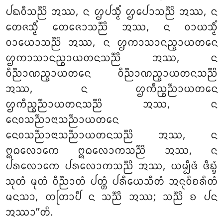
ᨸᨳᩅᩥᩈᨬ᩠ᨬᩦ ᩋᩔ, ᨶ ᩌᨸᩈ᩠ᨾᩥᩴ ᩌᨸᩮᩣᩈᨬ᩠ᨬᩦ ᩋᩔ, ᨶ
ᨲᩮᨩᩈ᩠ᨾᩥᩴ ᨲᩮᨩᩮᩣᩈᨬ᩠ᨬᩦ ᩋᩔ, ᨶ ᩅᩣᨿᩈ᩠ᨾᩥᩴ
ᩅᩣᨿᩮᩣᩈᨬ᩠ᨬᩦ ᩋᩔ, ᨶ ᩌᨠᩣᩈᩣᨶᨬ᩠ᨧᩣᨿᨲᨶᩮ
ᩌᨠᩣᩈᩣᨶᨬ᩠ᨧᩣᨿᨲᨶᩈᨬ᩠ᨬᩦ ᩋᩔ, ᨶ
ᩅᩥᨬ᩠ᨬᩣᨱᨬ᩠ᨧᩣᨿᨲᨶᩮ ᩅᩥᨬ᩠ᨬᩣᨱᨬ᩠ᨧᩣᨿᨲᨶᩈᨬ᩠ᨬᩦ
ᩋᩔ, ᨶ ᩌᨠᩥᨬ᩠ᨧᨬ᩠ᨬᩣᨿᨲᨶᩮ
ᩌᨠᩥᨬ᩠ᨧᨬ᩠ᨬᩣᨿᨲᨶᩈᨬ᩠ᨬᩦ
ᩋᩔ, ᨶ
ᨶᩮᩅᩈᨬ᩠ᨬᩣᨶᩣᩈᨬ᩠ᨬᩣᨿᨲᨶᩮ
ᨶᩮᩅᩈᨬ᩠ᨬᩣᨶᩣᩈᨬ᩠ᨬᩣᨿᨲᨶᩈᨬ᩠ᨬᩦ ᩋᩔ, ᨶ
ᩍᨵᩃᩮᩣᨠᩮ ᩍᨵᩃᩮᩣᨠᩈᨬ᩠ᨬᩦ ᩋᩔ
, ᨶ
ᨸᩁᩃᩮᩣᨠᩮ ᨸᩁᩃᩮᩣᨠᩈᨬ᩠ᨬᩦ
ᩋᩔ, ᨿᨾ᩠ᨸᩥᨴᩴ ᨴᩥᨭ᩠ᨮᩴ
ᩈᩩᨲᩴ ᨾᩩᨲᩴ ᩅᩥᨬ᩠ᨬᩣᨲᩴ ᨸᨲ᩠ᨲᩴ ᨸᩁᩥᨿᩮᩈᩥᨲᩴ ᩋᨶᩩᩅᩥᨧᩁᩥᨲᩴ
ᨾᨶᩈᩣ, ᨲᨲᩕᩣᨸᩥ ᨶ ᩈᨬ᩠ᨬᩦ ᩋᩔ; ᩈᨬ᩠ᨬᩦ ᨧ ᨸᨶ
ᩋᩔᩣ’’ᨲᩥ.