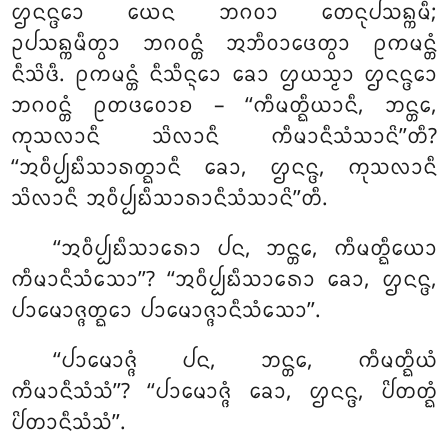
ᩌᨶᨶ᩠ᨴᩮᩣ ᨿᩮᨶ ᨽᨣᩅᩣ ᨲᩮᨶᩩᨸᩈᨦ᩠ᨠᨾᩥ;
ᩏᨸᩈᨦ᩠ᨠᨾᩥᨲ᩠ᩅᩣ ᨽᨣᩅᨶ᩠ᨲᩴ ᩋᨽᩥᩅᩣᨴᩮᨲ᩠ᩅᩣ ᩑᨠᨾᨶ᩠ᨲᩴ
ᨶᩥᩈᩦᨴᩥ. ᩑᨠᨾᨶ᩠ᨲᩴ ᨶᩥᩈᩥᨶ᩠ᨶᩮᩣ ᨡᩮᩣ ᩌᨿᩈ᩠ᨾᩣ ᩌᨶᨶ᩠ᨴᩮᩣ
ᨽᨣᩅᨶ᩠ᨲᩴ ᩑᨲᨴᩅᩮᩣᨧ – ‘‘ᨠᩥᨾᨲ᩠ᨳᩥᨿᩣᨶᩥ, ᨽᨶ᩠ᨲᩮ,
ᨠᩩᩈᩃᩣᨶᩥ ᩈᩦᩃᩣᨶᩥ ᨠᩥᨾᩣᨶᩥᩈᩴᩈᩣᨶᩦ’’ᨲᩥ?
‘‘ᩋᩅᩥᨸ᩠ᨸᨭᩥᩈᩣᩁᨲ᩠ᨳᩣᨶᩥ ᨡᩮᩣ, ᩌᨶᨶ᩠ᨴ, ᨠᩩᩈᩃᩣᨶᩥ
ᩈᩦᩃᩣᨶᩥ ᩋᩅᩥᨸ᩠ᨸᨭᩥᩈᩣᩁᩣᨶᩥᩈᩴᩈᩣᨶᩦ’’ᨲᩥ.
‘‘ᩋᩅᩥᨸ᩠ᨸᨭᩥᩈᩣᩁᩮᩣ
ᨸᨶ, ᨽᨶ᩠ᨲᩮ, ᨠᩥᨾᨲ᩠ᨳᩥᨿᩮᩣ
ᨠᩥᨾᩣᨶᩥᩈᩴᩈᩮᩣ’’? ‘‘ᩋᩅᩥᨸ᩠ᨸᨭᩥᩈᩣᩁᩮᩣ ᨡᩮᩣ, ᩌᨶᨶ᩠ᨴ,
ᨸᩣᨾᩮᩣᨩ᩠ᨩᨲ᩠ᨳᩮᩣ ᨸᩣᨾᩮᩣᨩ᩠ᨩᩣᨶᩥᩈᩴᩈᩮᩣ’’.
‘‘ᨸᩣᨾᩮᩣᨩ᩠ᨩᩴ ᨸᨶ, ᨽᨶ᩠ᨲᩮ, ᨠᩥᨾᨲ᩠ᨳᩥᨿᩴ
ᨠᩥᨾᩣᨶᩥᩈᩴᩈᩴ’’? ‘‘ᨸᩣᨾᩮᩣᨩ᩠ᨩᩴ ᨡᩮᩣ, ᩌᨶᨶ᩠ᨴ, ᨸᩦᨲᨲ᩠ᨳᩴ
ᨸᩦᨲᩣᨶᩥᩈᩴᩈᩴ’’.