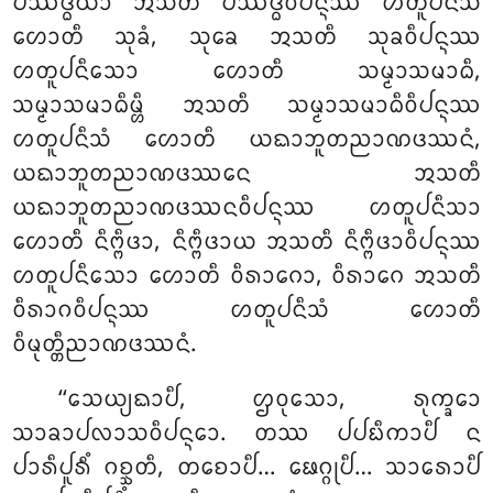
ᨸᩔᨴ᩠ᨵᩥᨿᩣ ᩋᩈᨲᩥ ᨸᩔᨴ᩠ᨵᩥᩅᩥᨸᨶ᩠ᨶᩔ ᩉᨲᩪᨸᨶᩥᩈᩴ
ᩉᩮᩣᨲᩥ ᩈᩩᨡᩴ, ᩈᩩᨡᩮ ᩋᩈᨲᩥ ᩈᩩᨡᩅᩥᨸᨶ᩠ᨶᩔ
ᩉᨲᩪᨸᨶᩥᩈᩮᩣ ᩉᩮᩣᨲᩥ ᩈᨾ᩠ᨾᩣᩈᨾᩣᨵᩥ,
ᩈᨾ᩠ᨾᩣᩈᨾᩣᨵᩥᨾ᩠ᩉᩥ ᩋᩈᨲᩥ ᩈᨾ᩠ᨾᩣᩈᨾᩣᨵᩥᩅᩥᨸᨶ᩠ᨶᩔ
ᩉᨲᩪᨸᨶᩥᩈᩴ ᩉᩮᩣᨲᩥ ᨿᨳᩣᨽᩪᨲᨬᩣᨱᨴᩔᨶᩴ,
ᨿᨳᩣᨽᩪᨲᨬᩣᨱᨴᩔᨶᩮ ᩋᩈᨲᩥ
ᨿᨳᩣᨽᩪᨲᨬᩣᨱᨴᩔᨶᩅᩥᨸᨶ᩠ᨶᩔ ᩉᨲᩪᨸᨶᩥᩈᩣ
ᩉᩮᩣᨲᩥ ᨶᩥᨻ᩠ᨻᩥᨴᩣ, ᨶᩥᨻ᩠ᨻᩥᨴᩣᨿ ᩋᩈᨲᩥ ᨶᩥᨻ᩠ᨻᩥᨴᩣᩅᩥᨸᨶ᩠ᨶᩔ
ᩉᨲᩪᨸᨶᩥᩈᩮᩣ ᩉᩮᩣᨲᩥ ᩅᩥᩁᩣᨣᩮᩣ, ᩅᩥᩁᩣᨣᩮ ᩋᩈᨲᩥ
ᩅᩥᩁᩣᨣᩅᩥᨸᨶ᩠ᨶᩔ ᩉᨲᩪᨸᨶᩥᩈᩴ ᩉᩮᩣᨲᩥ
ᩅᩥᨾᩩᨲ᩠ᨲᩥᨬᩣᨱᨴᩔᨶᩴ.
‘‘ᩈᩮᨿ᩠ᨿᨳᩣᨸᩥ, ᩌᩅᩩᩈᩮᩣ, ᩁᩩᨠ᩠ᨡᩮᩣ
ᩈᩣᨡᩣᨸᩃᩣᩈᩅᩥᨸᨶ᩠ᨶᩮᩣ. ᨲᩔ ᨸᨸᨭᩥᨠᩣᨸᩥ ᨶ
ᨸᩣᩁᩥᨸᩪᩁᩥᩴ ᨣᨧ᩠ᨨᨲᩥ, ᨲᨧᩮᩣᨸᩥ… ᨹᩮᨣ᩠ᨣᩩᨸᩥ… ᩈᩣᩁᩮᩣᨸᩥ