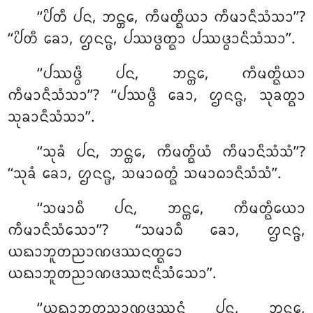
‘‘ᨸᩦᨲᩥ ᨸᨶ, ᨽᨶ᩠ᨲᩮ, ᨠᩥᨾᨲ᩠ᨳᩥᨿᩣ ᨠᩥᨾᩣᨶᩥᩈᩴᩈᩣ’’?
‘‘ᨸᩦᨲᩥ ᨡᩮᩣ, ᩌᨶᨶ᩠ᨴ, ᨸᩔᨴ᩠ᨵᨲ᩠ᨳᩣ ᨸᩔᨴ᩠ᨵᩣᨶᩥᩈᩴᩈᩣ’’.
‘‘ᨸᩔᨴ᩠ᨵᩥ ᨸᨶ, ᨽᨶ᩠ᨲᩮ, ᨠᩥᨾᨲ᩠ᨳᩥᨿᩣ
ᨠᩥᨾᩣᨶᩥᩈᩴᩈᩣ’’? ‘‘ᨸᩔᨴ᩠ᨵᩥ ᨡᩮᩣ, ᩌᨶᨶ᩠ᨴ, ᩈᩩᨡᨲ᩠ᨳᩣ
ᩈᩩᨡᩣᨶᩥᩈᩴᩈᩣ’’.
‘‘ᩈᩩᨡᩴ ᨸᨶ, ᨽᨶ᩠ᨲᩮ, ᨠᩥᨾᨲ᩠ᨳᩥᨿᩴ ᨠᩥᨾᩣᨶᩥᩈᩴᩈᩴ’’?
‘‘ᩈᩩᨡᩴ ᨡᩮᩣ, ᩌᨶᨶ᩠ᨴ, ᩈᨾᩣᨵᨲ᩠ᨳᩴ ᩈᨾᩣᨵᩣᨶᩥᩈᩴᩈᩴ’’.
‘‘ᩈᨾᩣᨵᩥ
ᨸᨶ, ᨽᨶ᩠ᨲᩮ, ᨠᩥᨾᨲ᩠ᨳᩥᨿᩮᩣ
ᨠᩥᨾᩣᨶᩥᩈᩴᩈᩮᩣ’’? ‘‘ᩈᨾᩣᨵᩥ ᨡᩮᩣ, ᩌᨶᨶ᩠ᨴ,
ᨿᨳᩣᨽᩪᨲᨬᩣᨱᨴᩔᨶᨲ᩠ᨳᩮᩣ
ᨿᨳᩣᨽᩪᨲᨬᩣᨱᨴᩔᨶᩣᨶᩥᩈᩴᩈᩮᩣ’’
.
‘‘ᨿᨳᩣᨽᩪᨲᨬᩣᨱᨴᩔᨶᩴ ᨸᨶ, ᨽᨶ᩠ᨲᩮ,