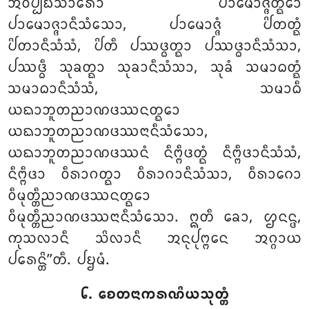
ᩋᩅᩥᨸ᩠ᨸᨭᩥᩈᩣᩁᩮᩣ
ᨸᩣᨾᩮᩣᨩ᩠ᨩᨲ᩠ᨳᩮᩣ
ᨸᩣᨾᩮᩣᨩ᩠ᨩᩣᨶᩥᩈᩴᩈᩮᩣ, ᨸᩣᨾᩮᩣᨩ᩠ᨩᩴ ᨸᩦᨲᨲ᩠ᨳᩴ
ᨸᩦᨲᩣᨶᩥᩈᩴᩈᩴ, ᨸᩦᨲᩥ ᨸᩔᨴ᩠ᨵᨲ᩠ᨳᩣ ᨸᩔᨴ᩠ᨵᩣᨶᩥᩈᩴᩈᩣ,
ᨸᩔᨴ᩠ᨵᩥ ᩈᩩᨡᨲ᩠ᨳᩣ ᩈᩩᨡᩣᨶᩥᩈᩴᩈᩣ, ᩈᩩᨡᩴ ᩈᨾᩣᨵᨲ᩠ᨳᩴ
ᩈᨾᩣᨵᩣᨶᩥᩈᩴᩈᩴ, ᩈᨾᩣᨵᩥ
ᨿᨳᩣᨽᩪᨲᨬᩣᨱᨴᩔᨶᨲ᩠ᨳᩮᩣ
ᨿᨳᩣᨽᩪᨲᨬᩣᨱᨴᩔᨶᩣᨶᩥᩈᩴᩈᩮᩣ,
ᨿᨳᩣᨽᩪᨲᨬᩣᨱᨴᩔᨶᩴ ᨶᩥᨻ᩠ᨻᩥᨴᨲ᩠ᨳᩴ ᨶᩥᨻ᩠ᨻᩥᨴᩣᨶᩥᩈᩴᩈᩴ,
ᨶᩥᨻ᩠ᨻᩥᨴᩣ ᩅᩥᩁᩣᨣᨲ᩠ᨳᩣ ᩅᩥᩁᩣᨣᩣᨶᩥᩈᩴᩈᩣ, ᩅᩥᩁᩣᨣᩮᩣ
ᩅᩥᨾᩩᨲ᩠ᨲᩥᨬᩣᨱᨴᩔᨶᨲ᩠ᨳᩮᩣ
ᩅᩥᨾᩩᨲ᩠ᨲᩥᨬᩣᨱᨴᩔᨶᩣᨶᩥᩈᩴᩈᩮᩣ. ᩍᨲᩥ ᨡᩮᩣ, ᩌᨶᨶ᩠ᨴ,
ᨠᩩᩈᩃᩣᨶᩥ ᩈᩦᩃᩣᨶᩥ ᩋᨶᩩᨸᩩᨻ᩠ᨻᩮᨶ ᩋᨣ᩠ᨣᩣᨿ
ᨸᩁᩮᨶ᩠ᨲᩦ’’ᨲᩥ. ᨸᨮᨾᩴ.
᪒. ᨧᩮᨲᨶᩣᨠᩁᨱᩦᨿᩈᩩᨲ᩠ᨲᩴ