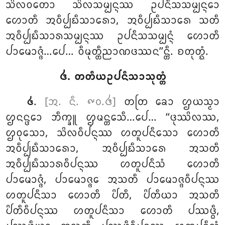
ᩈᩦᩃᩅᨲᩮᩣ ᩈᩦᩃᩈᨾ᩠ᨸᨶ᩠ᨶᩔ ᩏᨸᨶᩥᩈᩈᨾ᩠ᨸᨶ᩠ᨶᩮᩣ
ᩉᩮᩣᨲᩥ ᩋᩅᩥᨸ᩠ᨸᨭᩥᩈᩣᩁᩮᩣ, ᩋᩅᩥᨸ᩠ᨸᨭᩥᩈᩣᩁᩮ
ᩈᨲᩥ
ᩋᩅᩥᨸ᩠ᨸᨭᩥᩈᩣᩁᩈᨾ᩠ᨸᨶ᩠ᨶᩔ ᩏᨸᨶᩥᩈᩈᨾ᩠ᨸᨶ᩠ᨶᩴ ᩉᩮᩣᨲᩥ
ᨸᩣᨾᩮᩣᨩ᩠ᨩᩴ…ᨸᩮ… ᩅᩥᨾᩩᨲ᩠ᨲᩥᨬᩣᨱᨴᩔᨶ’’ᨶ᩠ᨲᩥ. ᨧᨲᩩᨲ᩠ᨳᩴ.
᪕. ᨲᨲᩥᨿᩏᨸᨶᩥᩈᩣᩈᩩᨲ᩠ᨲᩴ
.
[ᩋ. ᨶᩥ. ᪑᪐.᪕]
ᨲᨲᩕ
ᨡᩮᩣ ᩌᨿᩈ᩠ᨾᩣ
᪕
ᩌᨶᨶ᩠ᨴᩮᩣ ᨽᩥᨠ᩠ᨡᩪ ᩌᨾᨶ᩠ᨲᩮᩈᩥ…ᨸᩮ… ‘‘ᨴᩩᩔᩦᩃᩔ,
ᩌᩅᩩᩈᩮᩣ, ᩈᩦᩃᩅᩥᨸᨶ᩠ᨶᩔ ᩉᨲᩪᨸᨶᩥᩈᩮᩣ ᩉᩮᩣᨲᩥ
ᩋᩅᩥᨸ᩠ᨸᨭᩥᩈᩣᩁᩮᩣ, ᩋᩅᩥᨸ᩠ᨸᨭᩥᩈᩣᩁᩮ ᩋᩈᨲᩥ
ᩋᩅᩥᨸ᩠ᨸᨭᩥᩈᩣᩁᩅᩥᨸᨶ᩠ᨶᩔ ᩉᨲᩪᨸᨶᩥᩈᩴ ᩉᩮᩣᨲᩥ
ᨸᩣᨾᩮᩣᨩ᩠ᨩᩴ, ᨸᩣᨾᩮᩣᨩ᩠ᨩᩮ ᩋᩈᨲᩥ ᨸᩣᨾᩮᩣᨩ᩠ᨩᩅᩥᨸᨶ᩠ᨶᩔ
ᩉᨲᩪᨸᨶᩥᩈᩣ ᩉᩮᩣᨲᩥ ᨸᩦᨲᩥ, ᨸᩦᨲᩥᨿᩣ ᩋᩈᨲᩥ
ᨸᩦᨲᩥᩅᩥᨸᨶ᩠ᨶᩔ ᩉᨲᩪᨸᨶᩥᩈᩣ ᩉᩮᩣᨲᩥ ᨸᩔᨴ᩠ᨵᩥ,