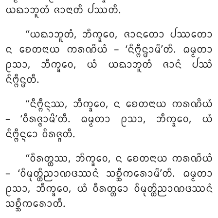
ᨿᨳᩣᨽᩪᨲᩴ ᨩᩣᨶᩣᨲᩥ ᨸᩔᨲᩥ.
‘‘ᨿᨳᩣᨽᩪᨲᩴ, ᨽᩥᨠ᩠ᨡᩅᩮ, ᨩᩣᨶᨲᩮᩣ ᨸᩔᨲᩮᩣ
ᨶ ᨧᩮᨲᨶᩣᨿ ᨠᩁᨱᩦᨿᩴ – ‘ᨶᩥᨻ᩠ᨻᩥᨶ᩠ᨴᩣᨾᩦ’ᨲᩥ. ᨵᨾ᩠ᨾᨲᩣ
ᩑᩈᩣ, ᨽᩥᨠ᩠ᨡᩅᩮ, ᨿᩴ ᨿᨳᩣᨽᩪᨲᩴ ᨩᩣᨶᩴ ᨸᩔᩴ
ᨶᩥᨻ᩠ᨻᩥᨶ᩠ᨴᨲᩥ.
‘‘ᨶᩥᨻ᩠ᨻᩥᨶ᩠ᨶᩔ, ᨽᩥᨠ᩠ᨡᩅᩮ, ᨶ ᨧᩮᨲᨶᩣᨿ ᨠᩁᨱᩦᨿᩴ
– ‘ᩅᩥᩁᨩ᩠ᨩᩣᨾᩦ’ᨲᩥ. ᨵᨾ᩠ᨾᨲᩣ ᩑᩈᩣ, ᨽᩥᨠ᩠ᨡᩅᩮ, ᨿᩴ
ᨶᩥᨻ᩠ᨻᩥᨶ᩠ᨶᩮᩣ ᩅᩥᩁᨩ᩠ᨩᨲᩥ.
‘‘ᩅᩥᩁᨲ᩠ᨲᩔ, ᨽᩥᨠ᩠ᨡᩅᩮ, ᨶ ᨧᩮᨲᨶᩣᨿ ᨠᩁᨱᩦᨿᩴ
– ‘ᩅᩥᨾᩩᨲ᩠ᨲᩥᨬᩣᨱᨴᩔᨶᩴ ᩈᨧ᩠ᨨᩥᨠᩁᩮᩣᨾᩦ’ᨲᩥ. ᨵᨾ᩠ᨾᨲᩣ
ᩑᩈᩣ, ᨽᩥᨠ᩠ᨡᩅᩮ, ᨿᩴ ᩅᩥᩁᨲ᩠ᨲᩮᩣ ᩅᩥᨾᩩᨲ᩠ᨲᩥᨬᩣᨱᨴᩔᨶᩴ
ᩈᨧ᩠ᨨᩥᨠᩁᩮᩣᨲᩥ.