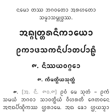
ᨶᨾᩮᩣ ᨲᩔ ᨽᨣᩅᨲᩮᩣ ᩋᩁᩉᨲᩮᩣ
ᩈᨾ᩠ᨾᩣᩈᨾ᩠ᨻᩩᨴ᩠ᨵᩔ.
ᩋᨦ᩠ᨣᩩᨲ᩠ᨲᩁᨶᩥᨠᩣᨿᩮᩣ
ᩑᨠᩣᨴᩈᨠᨶᩥᨸᩣᨲᨸᩣᩊᩥ
᪑. ᨶᩥᩔᨿᩅᨣ᩠ᨣᩮᩣ
᪑. ᨠᩥᨾᨲ᩠ᨳᩥᨿᩈᩩᨲ᩠ᨲᩴ
.
[ᩋ. ᨶᩥ. ᪑᪐.᪑]
ᩑᩅᩴ
ᨾᩮ ᩈᩩᨲᩴ – ᩑᨠᩴ
᪑
ᩈᨾᨿᩴ ᨽᨣᩅᩣ ᩈᩣᩅᨲ᩠ᨳᩥᨿᩴ ᩅᩥᩉᩁᨲᩥ ᨩᩮᨲᩅᨶᩮ
ᩋᨶᩣᨳᨸᩥᨱ᩠ᨯᩥᨠᩔ ᩌᩁᩣᨾᩮ. ᩋᨳ
ᨡᩮᩣ ᩌᨿᩈ᩠ᨾᩣ