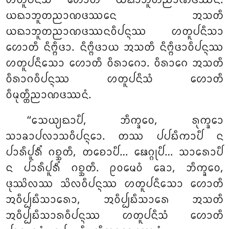
ᩉᨲᩪᨸᨶᩥᩈᩴ ᩉᩮᩣᨲᩥ ᨿᨳᩣᨽᩪᨲᨬᩣᨱᨴᩔᨶᩴ.
ᨿᨳᩣᨽᩪᨲᨬᩣᨱᨴᩔᨶᩮ ᩋᩈᨲᩥ
ᨿᨳᩣᨽᩪᨲᨬᩣᨱᨴᩔᨶᩅᩥᨸᨶ᩠ᨶᩔ ᩉᨲᩪᨸᨶᩥᩈᩣ
ᩉᩮᩣᨲᩥ ᨶᩥᨻ᩠ᨻᩥᨴᩣ. ᨶᩥᨻ᩠ᨻᩥᨴᩣᨿ ᩋᩈᨲᩥ ᨶᩥᨻ᩠ᨻᩥᨴᩣᩅᩥᨸᨶ᩠ᨶᩔ
ᩉᨲᩪᨸᨶᩥᩈᩮᩣ ᩉᩮᩣᨲᩥ ᩅᩥᩁᩣᨣᩮᩣ. ᩅᩥᩁᩣᨣᩮ ᩋᩈᨲᩥ
ᩅᩥᩁᩣᨣᩅᩥᨸᨶ᩠ᨶᩔ ᩉᨲᩪᨸᨶᩥᩈᩴ ᩉᩮᩣᨲᩥ
ᩅᩥᨾᩩᨲ᩠ᨲᩥᨬᩣᨱᨴᩔᨶᩴ.
‘‘ᩈᩮᨿ᩠ᨿᨳᩣᨸᩥ, ᨽᩥᨠ᩠ᨡᩅᩮ, ᩁᩩᨠ᩠ᨡᩮᩣ
ᩈᩣᨡᩣᨸᩃᩣᩈᩅᩥᨸᨶ᩠ᨶᩮᩣ. ᨲᩔ ᨸᨸᨭᩥᨠᩣᨸᩥ ᨶ
ᨸᩣᩁᩥᨸᩪᩁᩥᩴ ᨣᨧ᩠ᨨᨲᩥ, ᨲᨧᩮᩣᨸᩥ… ᨹᩮᨣ᩠ᨣᩩᨸᩥ… ᩈᩣᩁᩮᩣᨸᩥ
ᨶ ᨸᩣᩁᩥᨸᩪᩁᩥᩴ ᨣᨧ᩠ᨨᨲᩥ. ᩑᩅᨾᩮᩅᩴ ᨡᩮᩣ, ᨽᩥᨠ᩠ᨡᩅᩮ,
ᨴᩩᩔᩦᩃᩔ ᩈᩦᩃᩅᩥᨸᨶ᩠ᨶᩔ ᩉᨲᩪᨸᨶᩥᩈᩮᩣ ᩉᩮᩣᨲᩥ
ᩋᩅᩥᨸ᩠ᨸᨭᩥᩈᩣᩁᩮᩣ, ᩋᩅᩥᨸ᩠ᨸᨭᩥᩈᩣᩁᩮ ᩋᩈᨲᩥ
ᩋᩅᩥᨸ᩠ᨸᨭᩥᩈᩣᩁᩅᩥᨸᨶ᩠ᨶᩔ ᩉᨲᩪᨸᨶᩥᩈᩴ ᩉᩮᩣᨲᩥ