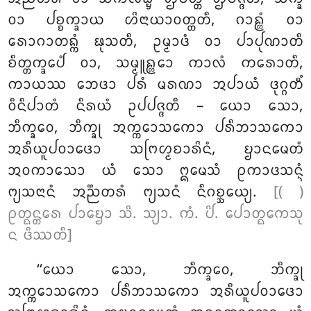
ᩅᩣ ᨸᨧ᩠ᨧᨠ᩠ᨡᩣᨿ ᩉᩦᨶᩣᨿᩣᩅᨲ᩠ᨲᨲᩥ, ᨣᩣᩊ᩠ᩉᩴ ᩅᩣ
ᩁᩮᩣᨣᩣᨲᨦ᩠ᨠᩴ ᨹᩩᩈᨲᩥ, ᩏᨾ᩠ᨾᩣᨴᩴ ᩅᩣ ᨸᩣᨸᩩᨱᩣᨲᩥ
ᨧᩥᨲ᩠ᨲᨠ᩠ᨡᩮᨸᩴ ᩅᩣ, ᩈᨾ᩠ᨾᩪᩊ᩠ᩉᩮᩣ ᨠᩣᩃᩴ ᨠᩁᩮᩣᨲᩥ,
ᨠᩣᨿᩔ ᨽᩮᨴᩣ ᨸᩁᩴ ᨾᩁᨱᩣ ᩋᨸᩣᨿᩴ ᨴᩩᨣ᩠ᨣᨲᩥᩴ
ᩅᩥᨶᩥᨸᩣᨲᩴ ᨶᩥᩁᨿᩴ ᩏᨸᨸᨩ᩠ᨩᨲᩥ – ᨿᩮᩣ ᩈᩮᩣ,
ᨽᩥᨠ᩠ᨡᩅᩮ, ᨽᩥᨠ᩠ᨡᩩ ᩋᨠ᩠ᨠᩮᩣᩈᨠᩮᩣ ᨸᩁᩥᨽᩣᩈᨠᩮᩣ
ᩋᩁᩥᨿᩪᨸᩅᩣᨴᩮᩣ ᩈᨻᩕᩉ᩠ᨾᨧᩣᩁᩦᨶᩴ, ᨮᩣᨶᨾᩮᨲᩴ
ᩋᩅᨠᩣᩈᩮᩣ ᨿᩴ ᩈᩮᩣ ᩍᨾᩮᩈᩴ ᩑᨠᩣᨴᩈᨶ᩠ᨶᩴ
ᨻ᩠ᨿᩈᨶᩣᨶᩴ ᩋᨬ᩠ᨬᨲᩁᩴ ᨻ᩠ᨿᩈᨶᩴ ᨶᩥᨣᨧ᩠ᨨᩮᨿ᩠ᨿ.
[( )
ᩑᨲ᩠ᨳᨶ᩠ᨲᩁᩮ ᨸᩣᨮᩮᩣ ᩈᩦ. ᩈ᩠ᨿᩣ. ᨠᩴ. ᨸᩦ. ᨸᩮᩣᨲ᩠ᨳᨠᩮᩈᩩ
ᨶ ᨴᩥᩔᨲᩥ]
‘‘ᨿᩮᩣ ᩈᩮᩣ, ᨽᩥᨠ᩠ᨡᩅᩮ, ᨽᩥᨠ᩠ᨡᩩ
ᩋᨠ᩠ᨠᩮᩣᩈᨠᩮᩣ ᨸᩁᩥᨽᩣᩈᨠᩮᩣ ᩋᩁᩥᨿᩪᨸᩅᩣᨴᩮᩣ