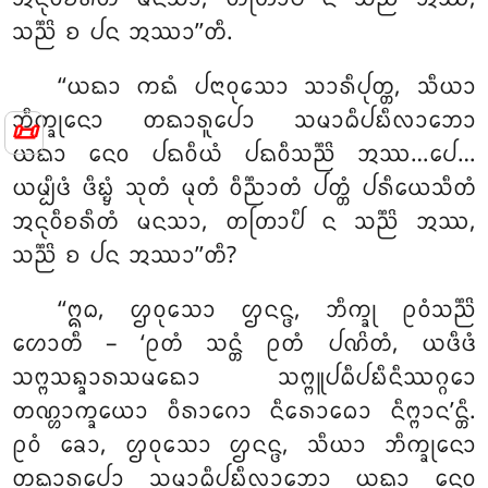
ᩈᨬ᩠ᨬᩦ ᨧ ᨸᨶ ᩋᩔᩣ’’ᨲᩥ.
‘‘ᨿᨳᩣ ᨠᨳᩴ ᨸᨶᩣᩅᩩᩈᩮᩣ ᩈᩣᩁᩥᨸᩩᨲ᩠ᨲ, ᩈᩥᨿᩣ
ᨽᩥᨠ᩠ᨡᩩᨶᩮᩣ ᨲᨳᩣᩁᩪᨸᩮᩣ ᩈᨾᩣᨵᩥᨸᨭᩥᩃᩣᨽᩮᩣ
📜
ᨿᨳᩣ ᨶᩮᩅ ᨸᨳᩅᩥᨿᩴ
ᨸᨳᩅᩥᩈᨬ᩠ᨬᩦ ᩋᩔ…ᨸᩮ…
ᨿᨾ᩠ᨸᩥᨴᩴ ᨴᩥᨭ᩠ᨮᩴ ᩈᩩᨲᩴ ᨾᩩᨲᩴ ᩅᩥᨬ᩠ᨬᩣᨲᩴ ᨸᨲ᩠ᨲᩴ ᨸᩁᩥᨿᩮᩈᩥᨲᩴ
ᩋᨶᩩᩅᩥᨧᩁᩥᨲᩴ ᨾᨶᩈᩣ, ᨲᨲᩕᩣᨸᩥ ᨶ ᩈᨬ᩠ᨬᩦ ᩋᩔ
,
ᩈᨬ᩠ᨬᩦ ᨧ ᨸᨶ ᩋᩔᩣ’’ᨲᩥ?
‘‘ᩍᨵ, ᩌᩅᩩᩈᩮᩣ ᩌᨶᨶ᩠ᨴ, ᨽᩥᨠ᩠ᨡᩩ ᩑᩅᩴᩈᨬ᩠ᨬᩦ
ᩉᩮᩣᨲᩥ – ‘ᩑᨲᩴ ᩈᨶ᩠ᨲᩴ ᩑᨲᩴ ᨸᨱᩦᨲᩴ, ᨿᨴᩥᨴᩴ
ᩈᨻ᩠ᨻᩈᨦ᩠ᨡᩣᩁᩈᨾᨳᩮᩣ ᩈᨻ᩠ᨻᩪᨸᨵᩥᨸᨭᩥᨶᩥᩔᨣ᩠ᨣᩮᩣ
ᨲᨱ᩠ᩉᩣᨠ᩠ᨡᨿᩮᩣ ᩅᩥᩁᩣᨣᩮᩣ ᨶᩥᩁᩮᩣᨵᩮᩣ ᨶᩥᨻ᩠ᨻᩣᨶ’ᨶ᩠ᨲᩥ.
ᩑᩅᩴ ᨡᩮᩣ, ᩌᩅᩩᩈᩮᩣ ᩌᨶᨶ᩠ᨴ, ᩈᩥᨿᩣ ᨽᩥᨠ᩠ᨡᩩᨶᩮᩣ
ᨲᨳᩣᩁᩪᨸᩮᩣ ᩈᨾᩣᨵᩥᨸᨭᩥᩃᩣᨽᩮᩣ ᨿᨳᩣ ᨶᩮᩅ