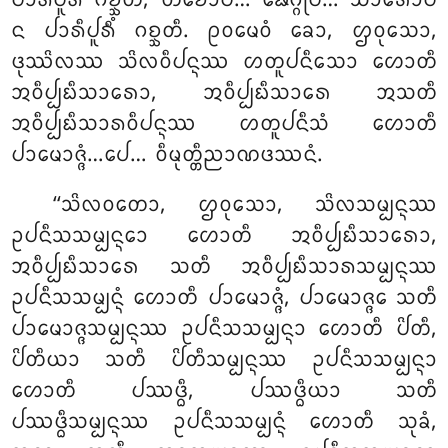
ᨸᩣᩁᩥᨸᩪᩁᩥᩴ ᨣᨧ᩠ᨨᨲᩥ, ᨲᨧᩮᩣᨸᩥ… ᨹᩮᨣ᩠ᨣᩩᨸᩥ… ᩈᩣᩁᩮᩣᨸᩥ
ᨶ ᨸᩣᩁᩥᨸᩪᩁᩥᩴ ᨣᨧ᩠ᨨᨲᩥ. ᩑᩅᨾᩮᩅᩴ ᨡᩮᩣ, ᩌᩅᩩᩈᩮᩣ,
ᨴᩩᩔᩦᩃᩔ ᩈᩦᩃᩅᩥᨸᨶ᩠ᨶᩔ ᩉᨲᩪᨸᨶᩥᩈᩮᩣ ᩉᩮᩣᨲᩥ
ᩋᩅᩥᨸ᩠ᨸᨭᩥᩈᩣᩁᩮᩣ, ᩋᩅᩥᨸ᩠ᨸᨭᩥᩈᩣᩁᩮ ᩋᩈᨲᩥ
ᩋᩅᩥᨸ᩠ᨸᨭᩥᩈᩣᩁᩅᩥᨸᨶ᩠ᨶᩔ ᩉᨲᩪᨸᨶᩥᩈᩴ ᩉᩮᩣᨲᩥ
ᨸᩣᨾᩮᩣᨩ᩠ᨩᩴ…ᨸᩮ… ᩅᩥᨾᩩᨲ᩠ᨲᩥᨬᩣᨱᨴᩔᨶᩴ.
‘‘ᩈᩦᩃᩅᨲᩮᩣ, ᩌᩅᩩᩈᩮᩣ, ᩈᩦᩃᩈᨾ᩠ᨸᨶ᩠ᨶᩔ
ᩏᨸᨶᩥᩈᩈᨾ᩠ᨸᨶ᩠ᨶᩮᩣ ᩉᩮᩣᨲᩥ ᩋᩅᩥᨸ᩠ᨸᨭᩥᩈᩣᩁᩮᩣ,
ᩋᩅᩥᨸ᩠ᨸᨭᩥᩈᩣᩁᩮ ᩈᨲᩥ ᩋᩅᩥᨸ᩠ᨸᨭᩥᩈᩣᩁᩈᨾ᩠ᨸᨶ᩠ᨶᩔ
ᩏᨸᨶᩥᩈᩈᨾ᩠ᨸᨶ᩠ᨶᩴ ᩉᩮᩣᨲᩥ ᨸᩣᨾᩮᩣᨩ᩠ᨩᩴ, ᨸᩣᨾᩮᩣᨩ᩠ᨩᩮ ᩈᨲᩥ
ᨸᩣᨾᩮᩣᨩ᩠ᨩᩈᨾ᩠ᨸᨶ᩠ᨶᩔ ᩏᨸᨶᩥᩈᩈᨾ᩠ᨸᨶ᩠ᨶᩣ ᩉᩮᩣᨲᩥ ᨸᩦᨲᩥ,
ᨸᩦᨲᩥᨿᩣ ᩈᨲᩥ ᨸᩦᨲᩥᩈᨾ᩠ᨸᨶ᩠ᨶᩔ ᩏᨸᨶᩥᩈᩈᨾ᩠ᨸᨶ᩠ᨶᩣ
ᩉᩮᩣᨲᩥ ᨸᩔᨴ᩠ᨵᩥ, ᨸᩔᨴ᩠ᨵᩥᨿᩣ ᩈᨲᩥ
ᨸᩔᨴ᩠ᨵᩥᩈᨾ᩠ᨸᨶ᩠ᨶᩔ ᩏᨸᨶᩥᩈᩈᨾ᩠ᨸᨶ᩠ᨶᩴ ᩉᩮᩣᨲᩥ ᩈᩩᨡᩴ,