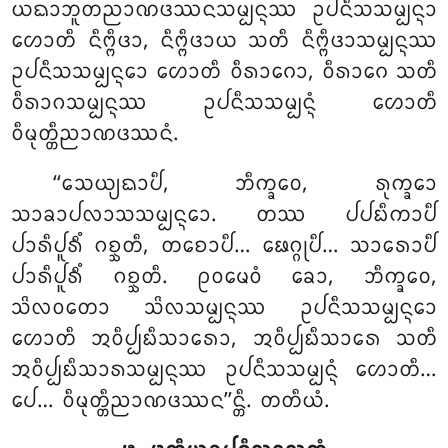
ᨿᨳᩣᨽᩪᨲᨬᩣᨱᨴᩔᨶᩈᨾ᩠ᨸᨶ᩠ᨶᩔ ᩏᨸᨶᩥᩈᩈᨾ᩠ᨸᨶ᩠ᨶᩣ
ᩉᩮᩣᨲᩥ ᨶᩥᨻ᩠ᨻᩥᨴᩣ, ᨶᩥᨻ᩠ᨻᩥᨴᩣᨿ ᩈᨲᩥ ᨶᩥᨻ᩠ᨻᩥᨴᩣᩈᨾ᩠ᨸᨶ᩠ᨶᩔ
ᩏᨸᨶᩥᩈᩈᨾ᩠ᨸᨶ᩠ᨶᩮᩣ ᩉᩮᩣᨲᩥ ᩅᩥᩁᩣᨣᩮᩣ, ᩅᩥᩁᩣᨣᩮ ᩈᨲᩥ
ᩅᩥᩁᩣᨣᩈᨾ᩠ᨸᨶ᩠ᨶᩔ ᩏᨸᨶᩥᩈᩈᨾ᩠ᨸᨶ᩠ᨶᩴ ᩉᩮᩣᨲᩥ
ᩅᩥᨾᩩᨲ᩠ᨲᩥᨬᩣᨱᨴᩔᨶᩴ.
‘‘ᩈᩮᨿ᩠ᨿᨳᩣᨸᩥ, ᨽᩥᨠ᩠ᨡᩅᩮ, ᩁᩩᨠ᩠ᨡᩮᩣ
ᩈᩣᨡᩣᨸᩃᩣᩈᩈᨾ᩠ᨸᨶ᩠ᨶᩮᩣ. ᨲᩔ ᨸᨸᨭᩥᨠᩣᨸᩥ
ᨸᩣᩁᩥᨸᩪᩁᩥᩴ ᨣᨧ᩠ᨨᨲᩥ, ᨲᨧᩮᩣᨸᩥ… ᨹᩮᨣ᩠ᨣᩩᨸᩥ… ᩈᩣᩁᩮᩣᨸᩥ
ᨸᩣᩁᩥᨸᩪᩁᩥᩴ ᨣᨧ᩠ᨨᨲᩥ. ᩑᩅᨾᩮᩅᩴ ᨡᩮᩣ, ᨽᩥᨠ᩠ᨡᩅᩮ,
ᩈᩦᩃᩅᨲᩮᩣ ᩈᩦᩃᩈᨾ᩠ᨸᨶ᩠ᨶᩔ ᩏᨸᨶᩥᩈᩈᨾ᩠ᨸᨶ᩠ᨶᩮᩣ
ᩉᩮᩣᨲᩥ ᩋᩅᩥᨸ᩠ᨸᨭᩥᩈᩣᩁᩮᩣ, ᩋᩅᩥᨸ᩠ᨸᨭᩥᩈᩣᩁᩮ ᩈᨲᩥ
ᩋᩅᩥᨸ᩠ᨸᨭᩥᩈᩣᩁᩈᨾ᩠ᨸᨶ᩠ᨶᩔ ᩏᨸᨶᩥᩈᩈᨾ᩠ᨸᨶ᩠ᨶᩴ ᩉᩮᩣᨲᩥ…
ᨸᩮ… ᩅᩥᨾᩩᨲ᩠ᨲᩥᨬᩣᨱᨴᩔᨶ’’ᨶ᩠ᨲᩥ. ᨲᨲᩥᨿᩴ.