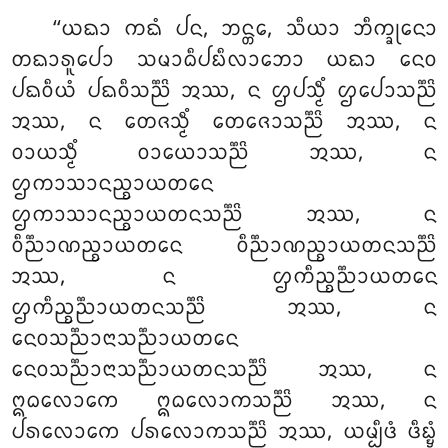
‘‘ᨿᨳᩣ ᨠᨳᩴ ᨸᨶ, ᨽᨶ᩠ᨲᩮ, ᩈᩥᨿᩣ ᨽᩥᨠ᩠ᨡᩩᨶᩮᩣ
ᨲᨳᩣᩁᩪᨸᩮᩣ ᩈᨾᩣᨵᩥᨸᨭᩥᩃᩣᨽᩮᩣ ᨿᨳᩣ ᨶᩮᩅ
ᨸᨳᩅᩥᨿᩴ ᨸᨳᩅᩥᩈᨬ᩠ᨬᩦ ᩋᩔ, ᨶ ᩌᨸᩈ᩠ᨾᩥᩴ ᩌᨸᩮᩣᩈᨬ᩠ᨬᩦ
ᩋᩔ, ᨶ ᨲᩮᨩᩈ᩠ᨾᩥᩴ ᨲᩮᨩᩮᩣᩈᨬ᩠ᨬᩦ ᩋᩔ, ᨶ
ᩅᩣᨿᩈ᩠ᨾᩥᩴ ᩅᩣᨿᩮᩣᩈᨬ᩠ᨬᩦ ᩋᩔ, ᨶ
ᩌᨠᩣᩈᩣᨶᨬ᩠ᨧᩣᨿᨲᨶᩮ
ᩌᨠᩣᩈᩣᨶᨬ᩠ᨧᩣᨿᨲᨶᩈᨬ᩠ᨬᩦ ᩋᩔ, ᨶ
ᩅᩥᨬ᩠ᨬᩣᨱᨬ᩠ᨧᩣᨿᨲᨶᩮ ᩅᩥᨬ᩠ᨬᩣᨱᨬ᩠ᨧᩣᨿᨲᨶᩈᨬ᩠ᨬᩦ
ᩋᩔ, ᨶ ᩌᨠᩥᨬ᩠ᨧᨬ᩠ᨬᩣᨿᨲᨶᩮ
ᩌᨠᩥᨬ᩠ᨧᨬ᩠ᨬᩣᨿᨲᨶᩈᨬ᩠ᨬᩦ
ᩋᩔ, ᨶ
ᨶᩮᩅᩈᨬ᩠ᨬᩣᨶᩣᩈᨬ᩠ᨬᩣᨿᨲᨶᩮ
ᨶᩮᩅᩈᨬ᩠ᨬᩣᨶᩣᩈᨬ᩠ᨬᩣᨿᨲᨶᩈᨬ᩠ᨬᩦ ᩋᩔ, ᨶ
ᩍᨵᩃᩮᩣᨠᩮ ᩍᨵᩃᩮᩣᨠᩈᨬ᩠ᨬᩦ ᩋᩔ, ᨶ
ᨸᩁᩃᩮᩣᨠᩮ ᨸᩁᩃᩮᩣᨠᩈᨬ᩠ᨬᩦ ᩋᩔ, ᨿᨾ᩠ᨸᩥᨴᩴ ᨴᩥᨭ᩠ᨮᩴ