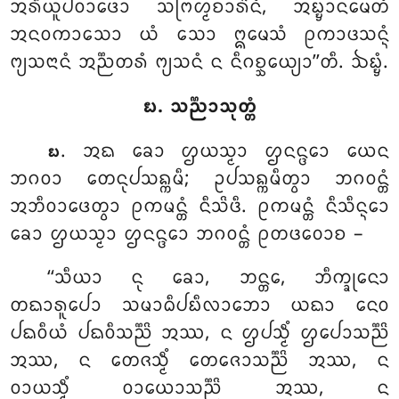
ᩋᩁᩥᨿᩪᨸᩅᩣᨴᩮᩣ ᩈᨻᩕᩉ᩠ᨾᨧᩣᩁᩦᨶᩴ, ᩋᨭ᩠ᨮᩣᨶᨾᩮᨲᩴ
ᩋᨶᩅᨠᩣᩈᩮᩣ ᨿᩴ ᩈᩮᩣ ᩍᨾᩮᩈᩴ ᩑᨠᩣᨴᩈᨶ᩠ᨶᩴ
ᨻ᩠ᨿᩈᨶᩣᨶᩴ ᩋᨬ᩠ᨬᨲᩁᩴ ᨻ᩠ᨿᩈᨶᩴ ᨶ ᨶᩥᨣᨧ᩠ᨨᩮᨿ᩠ᨿᩣ’’ᨲᩥ. ᨨᨭ᩠ᨮᩴ.
᪗. ᩈᨬ᩠ᨬᩣᩈᩩᨲ᩠ᨲᩴ
. ᩋᨳ
ᨡᩮᩣ ᩌᨿᩈ᩠ᨾᩣ ᩌᨶᨶ᩠ᨴᩮᩣ ᨿᩮᨶ
᪗
ᨽᨣᩅᩣ ᨲᩮᨶᩩᨸᩈᨦ᩠ᨠᨾᩥ; ᩏᨸᩈᨦ᩠ᨠᨾᩥᨲ᩠ᩅᩣ ᨽᨣᩅᨶ᩠ᨲᩴ
ᩋᨽᩥᩅᩣᨴᩮᨲ᩠ᩅᩣ ᩑᨠᨾᨶ᩠ᨲᩴ ᨶᩥᩈᩦᨴᩥ. ᩑᨠᨾᨶ᩠ᨲᩴ ᨶᩥᩈᩥᨶ᩠ᨶᩮᩣ
ᨡᩮᩣ ᩌᨿᩈ᩠ᨾᩣ ᩌᨶᨶ᩠ᨴᩮᩣ ᨽᨣᩅᨶ᩠ᨲᩴ ᩑᨲᨴᩅᩮᩣᨧ –
‘‘ᩈᩥᨿᩣ ᨶᩩ ᨡᩮᩣ, ᨽᨶ᩠ᨲᩮ, ᨽᩥᨠ᩠ᨡᩩᨶᩮᩣ
ᨲᨳᩣᩁᩪᨸᩮᩣ ᩈᨾᩣᨵᩥᨸᨭᩥᩃᩣᨽᩮᩣ ᨿᨳᩣ ᨶᩮᩅ
ᨸᨳᩅᩥᨿᩴ ᨸᨳᩅᩥᩈᨬ᩠ᨬᩦ ᩋᩔ, ᨶ ᩌᨸᩈ᩠ᨾᩥᩴ ᩌᨸᩮᩣᩈᨬ᩠ᨬᩦ
ᩋᩔ, ᨶ ᨲᩮᨩᩈ᩠ᨾᩥᩴ ᨲᩮᨩᩮᩣᩈᨬ᩠ᨬᩦ ᩋᩔ, ᨶ
ᩅᩣᨿᩈ᩠ᨾᩥᩴ ᩅᩣᨿᩮᩣᩈᨬ᩠ᨬᩦ ᩋᩔ, ᨶ