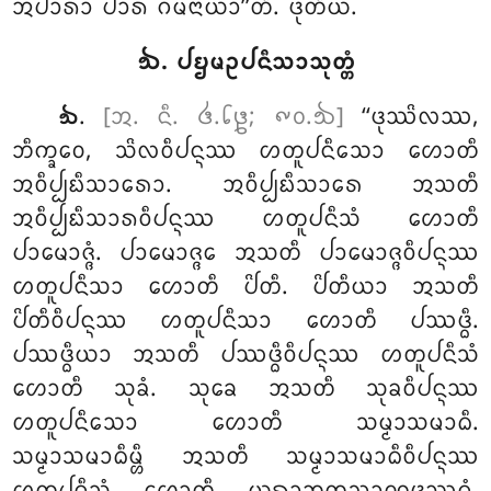
ᩋᨸᩣᩁᩣ ᨸᩣᩁᩴ ᨣᨾᨶᩣᨿᩣ’’ᨲᩥ. ᨴᩩᨲᩥᨿᩴ.
᪓. ᨸᨮᨾᩏᨸᨶᩥᩈᩣᩈᩩᨲ᩠ᨲᩴ
.
[ᩋ. ᨶᩥ. ᪕.᪒᪔; ᪑᪐.᪓]
‘‘ᨴᩩᩔᩦᩃᩔ,
᪓
ᨽᩥᨠ᩠ᨡᩅᩮ, ᩈᩦᩃᩅᩥᨸᨶ᩠ᨶᩔ ᩉᨲᩪᨸᨶᩥᩈᩮᩣ ᩉᩮᩣᨲᩥ
ᩋᩅᩥᨸ᩠ᨸᨭᩥᩈᩣᩁᩮᩣ. ᩋᩅᩥᨸ᩠ᨸᨭᩥᩈᩣᩁᩮ ᩋᩈᨲᩥ
ᩋᩅᩥᨸ᩠ᨸᨭᩥᩈᩣᩁᩅᩥᨸᨶ᩠ᨶᩔ ᩉᨲᩪᨸᨶᩥᩈᩴ ᩉᩮᩣᨲᩥ
ᨸᩣᨾᩮᩣᨩ᩠ᨩᩴ. ᨸᩣᨾᩮᩣᨩ᩠ᨩᩮ ᩋᩈᨲᩥ ᨸᩣᨾᩮᩣᨩ᩠ᨩᩅᩥᨸᨶ᩠ᨶᩔ
ᩉᨲᩪᨸᨶᩥᩈᩣ ᩉᩮᩣᨲᩥ ᨸᩦᨲᩥ. ᨸᩦᨲᩥᨿᩣ ᩋᩈᨲᩥ
ᨸᩦᨲᩥᩅᩥᨸᨶ᩠ᨶᩔ ᩉᨲᩪᨸᨶᩥᩈᩣ ᩉᩮᩣᨲᩥ ᨸᩔᨴ᩠ᨵᩥ.
ᨸᩔᨴ᩠ᨵᩥᨿᩣ ᩋᩈᨲᩥ
ᨸᩔᨴ᩠ᨵᩥᩅᩥᨸᨶ᩠ᨶᩔ ᩉᨲᩪᨸᨶᩥᩈᩴ
ᩉᩮᩣᨲᩥ ᩈᩩᨡᩴ. ᩈᩩᨡᩮ ᩋᩈᨲᩥ ᩈᩩᨡᩅᩥᨸᨶ᩠ᨶᩔ
ᩉᨲᩪᨸᨶᩥᩈᩮᩣ ᩉᩮᩣᨲᩥ ᩈᨾ᩠ᨾᩣᩈᨾᩣᨵᩥ.
ᩈᨾ᩠ᨾᩣᩈᨾᩣᨵᩥᨾ᩠ᩉᩥ ᩋᩈᨲᩥ ᩈᨾ᩠ᨾᩣᩈᨾᩣᨵᩥᩅᩥᨸᨶ᩠ᨶᩔ