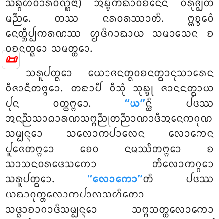
ᩈᨦ᩠ᨣᩉᩅᩣᩁᩅᨱ᩠ᨱᨶᩣ) ᩋᨭ᩠ᨮᨠᨳᩣᩅᨧᨶᩮᨶ ᩅᩥᩁᩩᨩ᩠ᨫᨲᩥ
ᨾᨬ᩠ᨬᩮ. ᨲᩔ ᨶᩁᩅᩁᩔᩣᨲᩥ. ᩍᨧ᩠ᨧᩮᩅᩴ
ᨶᩮᨲ᩠ᨲᩥᨸ᩠ᨸᨠᩁᨱᩔ ᩌᨴᩥᨣᩣᨳᩣᨿ ᩈᨾᩣᩈᩮᨶ ᨧ
ᩅᨧᨶᨲ᩠ᨳᩮᩣ ᩈᨾᨲ᩠ᨲᩮᩣ.
📜
ᩈᩁᩪᨸᨲ᩠ᨳᩮᩣ ᨿᩮᩣᨩᨶᨲ᩠ᨳᩅᨧᨶᨲ᩠ᨳᩣᨶᩩᩈᩣᩁᩮᨶ
ᩅᩥᨩᩣᨶᩥᨲᨻ᩠ᨻᩮᩣ. ᨲᨳᩣᨸᩥ ᩅᩥᩈᩩᩴ ᩈᩩᨭ᩠ᨮᩩ ᨩᩣᨶᨶᨲ᩠ᨳᩣᨿ
ᨸᩩᨶ ᩅᨲ᩠ᨲᨻ᩠ᨻᩮᩣ.
‘‘ᨿ’’
ᨶ᩠ᨲᩥ ᨸᨴᩔ
ᩋᨶᨬ᩠ᨬᩈᩣᨵᩣᩁᨱᩈᨻ᩠ᨻᨬ᩠ᨬᩩᨲᨬ᩠ᨬᩣᨱᩣᨴᩥᩋᨶᩮᨠᨣᩩᨱ
ᩈᨾ᩠ᨸᨶ᩠ᨶᩮᩣ ᩈᩃᩮᩣᨠᨸᩣᩃᩮᨶ ᩃᩮᩣᨠᩮᨶ
ᨸᩪᨩᩮᨲᨻ᩠ᨻᩮᩣ ᨧᩮᩅ ᨶᨾᩔᩥᨲᨻ᩠ᨻᩮᩣ ᨧ
ᩈᩣᩈᨶᩅᩁᨴᩮᩈᨠᩮᩣ ᨲᩥᩃᩮᩣᨠᨣ᩠ᨣᩮᩣ
ᩈᩁᩪᨸᨲ᩠ᨳᩮᩣ.
‘‘ᩃᩮᩣᨠᩮᩣ’’
ᨲᩥ ᨸᨴᩔ
ᨿᨳᩣᩅᩩᨲ᩠ᨲᩃᩮᩣᨠᨸᩣᩃᩈᩉᩥᨲᩮᩣ
ᩈᨴ᩠ᨵᩣᨧᩣᨣᩣᨴᩥᩈᨾ᩠ᨸᨶ᩠ᨶᩮᩣ
ᩈᨻ᩠ᨻᩈᨲ᩠ᨲᩃᩮᩣᨠᩮᩣ