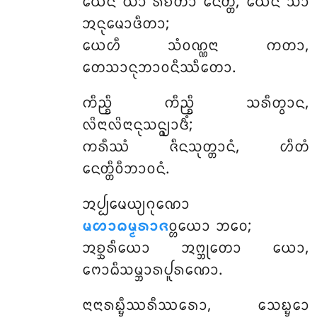
ᨿᩮᨶ ᨿᩣ ᩁᨧᩥᨲᩣ ᨶᩮᨲ᩠ᨲᩥ, ᨿᩮᨶ ᩈᩣ
ᩋᨶᩩᨾᩮᩣᨴᩥᨲᩣ;
ᨿᩮᩉᩥ ᩈᩴᩅᨱ᩠ᨱᨶᩣ ᨠᨲᩣ,
ᨲᩮᩈᩣᨶᩩᨽᩣᩅᨶᩥᩔᩥᨲᩮᩣ.
ᨠᩥᨬ᩠ᨧᩥ ᨠᩥᨬ᩠ᨧᩥ ᩈᩁᩥᨲ᩠ᩅᩣᨶ,
ᩃᩦᨶᩣᩃᩦᨶᩣᨶᩩᩈᨶ᩠ᨵ᩠ᨿᩣᨴᩥᩴ;
ᨠᩁᩥᩔᩴ ᨩᩥᨶᩈᩩᨲ᩠ᨲᩣᨶᩴ, ᩉᩥᨲᩴ
ᨶᩮᨲ᩠ᨲᩥᩅᩥᨽᩣᩅᨶᩴ.
ᩋᨸ᩠ᨸᨾᩮᨿ᩠ᨿᨣᩩᨱᩮᩣ
ᨾᩉᩣᨵᨾ᩠ᨾᩁᩣᨩ
ᩅ᩠ᩉᨿᩮᩣ ᨽᩅᩮ;
ᩋᨧ᩠ᨨᩁᩥᨿᩮᩣ ᩋᨻ᩠ᨽᩩᨲᩮᩣ ᨿᩮᩣ,
ᨻᩮᩣᨵᩥᩈᨾ᩠ᨽᩣᩁᨸᩪᩁᨱᩮᩣ.
ᨶᩣᨶᩣᩁᨭ᩠ᨮᩥᩔᩁᩥᩔᩁᩮᩣ, ᩈᩮᨭ᩠ᨮᩮᩣ