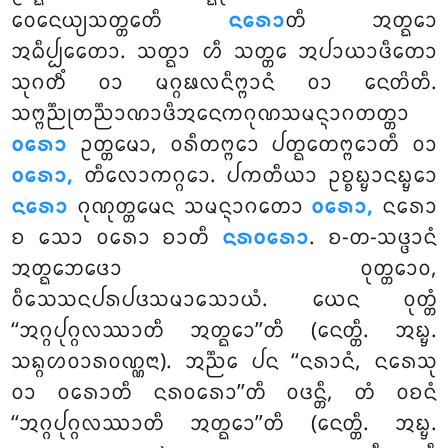
ᩅᩮᨶᩮᨿ᩠ᨿᩈᨲ᩠ᨲᩮᨲᩥ
ᨶᩁᩮᩣ
ᨲᩥ ᩋᨲ᩠ᨳᩮᩣ
ᩋᨵᩥᨸ᩠ᨸᩮᨲᩮᩣ. ᩈᨲ᩠ᨳᩣ ᩉᩥ ᩈᨲ᩠ᨲᩮ ᩋᨸᩣᨿᩣᨴᩥᨲᩮᩣ
ᩈᩩᨣᨲᩥᩴ ᩅᩣ ᨾᨣ᩠ᨣᨹᩃᨶᩥᨻ᩠ᨻᩣᨶᩴ ᩅᩣ ᨶᩮᨲᩦᨲᩥ.
ᩈᨻ᩠ᨻᨬ᩠ᨬᩩᨲᨬ᩠ᨬᩣᨱᩣᨴᩥᩋᨶᩮᨠᨣᩩᨱᩈᨾᨶ᩠ᨶᩣᨣᨲᨲ᩠ᨲᩣ
ᩅᩁᩮᩣ
ᩏᨲ᩠ᨲᨾᩮᩣ, ᩅᩁᩥᨲᨻ᩠ᨻᩮᩣ ᨸᨲ᩠ᨳᩮᨲᨻ᩠ᨻᩮᩣᨲᩥ ᩅᩣ
ᩅᩁᩮᩣ,
ᨲᩥᩃᩮᩣᨠᨣ᩠ᨣᩮᩣ. ᨸᨠᨲᩥᨿᩣ ᩏᨧ᩠ᨧᨭ᩠ᨮᩣᨶᨭ᩠ᨮᩮᩣ
ᨶᩁᩮᩣ
ᨣᩩᨱᩩᨲ᩠ᨲᨾᩮᨶ ᩈᨾᨶ᩠ᨶᩣᨣᨲᩮᩣ
ᩅᩁᩮᩣ,
ᨶᩁᩮᩣ
ᨧ ᩈᩮᩣ ᩅᩁᩮᩣ ᨧᩣᨲᩥ
ᨶᩁᩅᩁᩮᩣ
. ᨧ-ᨲ-ᩈᨴ᩠ᨴᩣᨶᩴ
ᩋᨲ᩠ᨳᨽᩮᨴᩮᩣ ᩅᩩᨲ᩠ᨲᩮᩣᩅ,
ᩅᩥᩈᩮᩈᨶᨸᩁᨸᨴᩈᨾᩣᩈᩮᩣᨿᩴ. ᨿᩮᨶ ᩅᩩᨲ᩠ᨲᩴ
‘‘ᩋᨣ᩠ᨣᨸᩩᨣ᩠ᨣᩃᩔᩣᨲᩥ ᩋᨲ᩠ᨳᩮᩣ’’ᨲᩥ (ᨶᩮᨲ᩠ᨲᩥ. ᩋᨭ᩠ᨮ.
ᩈᨦ᩠ᨣᩉᩅᩣᩁᩅᨱ᩠ᨱᨶᩣ). ᩋᨬ᩠ᨬᩮ ᨸᨶ ‘‘ᨶᩁᩣᨶᩴ, ᨶᩁᩮᩈᩩ
ᩅᩣ ᩅᩁᩮᩣᨲᩥ ᨶᩁᩅᩁᩮᩣ’’ᨲᩥ ᩅᨴᨶ᩠ᨲᩥ, ᨲᩴ ᩅᨧᨶᩴ
‘‘ᩋᨣ᩠ᨣᨸᩩᨣ᩠ᨣᩃᩔᩣᨲᩥ ᩋᨲ᩠ᨳᩮᩣ’’ᨲᩥ (ᨶᩮᨲ᩠ᨲᩥ. ᩋᨭ᩠ᨮ.