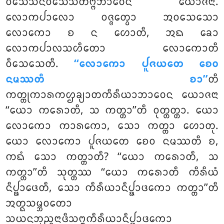
ᩅᩥᩈᩮᩈᨶᩅᩥᩈᩮᩈᩥᨲᨻ᩠ᨻᨽᩣᩅᩮᨶ ᨿᩮᩣᨩᨶᩣ.
ᩃᩮᩣᨠᨸᩣᩃᩮᩣ ᩅᨩ᩠ᨩᩮᨲ᩠ᩅᩣ ᩋᩅᩈᩮᩈᩮᩣ
ᩃᩮᩣᨠᩮᩣ ᨧ ᨶ ᩉᩮᩣᨲᩥ, ᩋᨳ ᨡᩮᩣ
ᩃᩮᩣᨠᨸᩣᩃᩈᩉᩥᨲᩮᩣ ᩃᩮᩣᨠᩮᩣᨲᩥ
ᩅᩥᩈᩮᩈᩮᨲᩥ.
‘‘ᩃᩮᩣᨠᩮᩣ ᨸᩪᨩᨿᨲᩮ ᨧᩮᩅ
ᨶᨾᩔᨲᩥ ᨧᩣ’’
ᨲᩥ
ᨠᨲ᩠ᨲᩩᨠᩣᩁᨠᩌᨡ᩠ᨿᩣᨲᨠᩥᩁᩥᨿᩣᨽᩣᩅᩮᨶ ᨿᩮᩣᨩᨶᩣ
‘‘ᨿᩮᩣ ᨠᩁᩮᩣᨲᩥ, ᩈ ᨠᨲ᩠ᨲᩣ’’ᨲᩥ ᩅᩩᨲ᩠ᨲᨲ᩠ᨲᩣ. ᨿᩮᩣ
ᩃᩮᩣᨠᩮᩣ ᨠᩣᩁᨠᩮᩣ, ᩈᩮᩣ ᨠᨲ᩠ᨲᩣ ᩉᩮᩣᨲᩩ.
ᨿᩮᩣ ᩃᩮᩣᨠᩮᩣ ᨸᩪᨩᨿᨲᩮ ᨧᩮᩅ ᨶᨾᩔᨲᩥ ᨧ,
ᨠᨳᩴ ᩈᩮᩣ ᨠᨲ᩠ᨲᩣᨲᩥ? ‘‘ᨿᩮᩣ ᨠᩁᩮᩣᨲᩥ, ᩈ
ᨠᨲ᩠ᨲᩣ’’ᨲᩥ ᩈᩩᨲ᩠ᨲᩔ ‘‘ᨿᩮᩣ ᨠᩁᩮᩣᨲᩥ ᨠᩥᩁᩥᨿᩴ
ᨶᩥᨸ᩠ᨹᩣᨴᩮᨲᩥ, ᩈᩮᩣ ᨠᩥᩁᩥᨿᩣᨶᩥᨸ᩠ᨹᩣᨴᨠᩮᩣ ᨠᨲ᩠ᨲᩣ’’ᨲᩥ
ᩋᨲ᩠ᨳᩈᨾ᩠ᨽᩅᨲᩮᩣ
ᩈᨿᨶᨽᩩᨬ᩠ᨩᨶᩣᨴᩥᩈᨻ᩠ᨻᨠᩥᩁᩥᨿᩣᨶᩥᨸ᩠ᨹᩣᨴᨠᩮᩣ