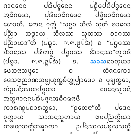
ᨩᩣᨶᨶᩮᨶ ᨸᨭᩥᨸᨩ᩠ᨩᨶᩮᨶ ᨸᨧ᩠ᨨᩥᨾᨸᨭᩥᨸᨩ᩠ᨩᨶᩮᨶ
ᩋᨵᩥᨣᨾᩮᩣ, ᨸᩩᩁᩥᨾᩣᨵᩥᨣᨾᩮᨶ ᨸᨧ᩠ᨨᩥᨾᩣᨵᩥᨣᨾᩮᩣ
ᩉᩮᩣᨲᩥ. ᨲᩮᨶ ᩅᩩᨲ᩠ᨲᩴ ‘‘ᩈᨴ᩠ᨵᩣ ᩈᩦᩃᩴ ᩈᩩᨲᩴ ᨧᩣᨣᩮᩣ
ᨸᨬ᩠ᨬᩣ ᩈᨴ᩠ᨵᩣᨿ ᩈᩦᩃᩔ ᩈᩩᨲᩔ ᨧᩣᨣᩔ
ᨸᨬ᩠ᨬᩣᨿᩣ’’ᨲᩥ (ᨸᨭ᩠ᨮᩣ. ᪑.᪑.᪔᪒᪓) ᨧ ‘‘ᨸᨮᨾᩔ
ᨫᩣᨶᩔ ᨸᩁᩥᨠᨾ᩠ᨾᩴ ᨸᨮᨾᩔ ᨫᩣᨶᩔ’’ᨲ᩠ᨿᩣᨴᩥ
(ᨸᨭ᩠ᨮᩣ. ᪑.᪑.᪔᪒᪓) ᨧ.
ᩈᩣᩈ
ᨵᩣᨲᩩᨿᩣ
ᨴᩮᩈᨶᩣᩈᨴ᩠ᨴᩮᩣ ᨧ ᨲᩴᨩᨶᨠᩮᩣ
ᨴᩮᩈᨶᩣᨬᩣᨱᩈᨾ᩠ᨸᨿᩩᨲ᩠ᨲᨧᩥᨲ᩠ᨲᩩᨸ᩠ᨸᩣᨴᩮᩣ ᨧ ᨾᩩᨡ᩠ᨿᨲ᩠ᨳᩮᩣ,
ᨲᩴᩏᨸᨶᩥᩔᨿᨸᨧ᩠ᨧᨿᩣ ᩅᩮᨶᩮᨿ᩠ᨿᩣᨶᩴ
ᩋᨲ᩠ᨳᨩᩣᨶᨶᨸᨭᩥᨸᨩ᩠ᨩᨶᩋᨵᩥᨣᨾᨶᩣᨴᩥ
ᨠᩣᩁᨱᩪᨸᨧᩣᩁᨲ᩠ᨳᩮᩣ, ‘‘ᩑᨲᩮᨶᩣ’’ᨲᩥ ᨸᨴᩮᨶ
ᩅᩩᨲ᩠ᨲᩣᨿ ᩈᩣᩈᨶᨽᩪᨲᩣᨿ ᨶᩣᨾᨸᨬ᩠ᨬᨲ᩠ᨲᩥᨿᩣ
ᨠᩁᨱᩈᨲ᩠ᨲᩥᩈᨦ᩠ᨡᩣᨲᩣ ᩏᨸᨶᩥᩔᨿᨸᨧ᩠ᨧᨿᩈᨲ᩠ᨲᩥ