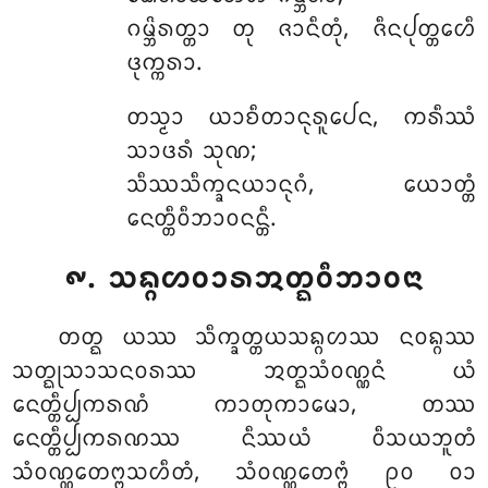
ᨣᨾ᩠ᨽᩦᩁᨲ᩠ᨲᩣ ᨲᩩ ᨩᩣᨶᩥᨲᩩᩴ, ᨩᩥᨶᨸᩩᨲ᩠ᨲᩮᩉᩥ
ᨴᩩᨠ᩠ᨠᩁᩣ.
ᨲᩈ᩠ᨾᩣ
ᨿᩣᨧᩥᨲᩣᨶᩩᩁᩪᨸᩮᨶ, ᨠᩁᩥᩔᩴ
ᩈᩣᨴᩁᩴ ᩈᩩᨱ;
ᩈᩥᩔᩈᩥᨠ᩠ᨡᨶᨿᩣᨶᩩᨣᩴ, ᨿᩮᩣᨲ᩠ᨲᩴ
ᨶᩮᨲ᩠ᨲᩥᩅᩥᨽᩣᩅᨶᨶ᩠ᨲᩥ.
᪑. ᩈᨦ᩠ᨣᩉᩅᩣᩁᩋᨲ᩠ᨳᩅᩥᨽᩣᩅᨶᩣ
ᨲᨲ᩠ᨳ ᨿᩔ ᩈᩥᨠ᩠ᨡᨲ᩠ᨲᨿᩈᨦ᩠ᨣᩉᩔ ᨶᩅᨦ᩠ᨣᩔ
ᩈᨲ᩠ᨳᩩᩈᩣᩈᨶᩅᩁᩔ ᩋᨲ᩠ᨳᩈᩴᩅᨱ᩠ᨱᨶᩴ ᨿᩴ
ᨶᩮᨲ᩠ᨲᩥᨸ᩠ᨸᨠᩁᨱᩴ ᨠᩣᨲᩩᨠᩣᨾᩮᩣ, ᨲᩔ
ᨶᩮᨲ᩠ᨲᩥᨸ᩠ᨸᨠᩁᨱᩔ ᨶᩥᩔᨿᩴ ᩅᩥᩈᨿᨽᩪᨲᩴ
ᩈᩴᩅᨱ᩠ᨱᩮᨲᨻ᩠ᨻᩈᩉᩥᨲᩴ, ᩈᩴᩅᨱ᩠ᨱᩮᨲᨻ᩠ᨻᩴ ᩑᩅ ᩅᩣ