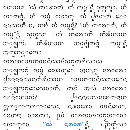
ᨿᩮᩣᨩᨶᩣ ‘‘ᨿᩴ ᨠᩁᩮᩣᨲᩥ, ᨲᩴ ᨠᨾ᩠ᨾ’’ᨶ᩠ᨲᩥ ᩅᩩᨲ᩠ᨲᨲ᩠ᨲᩣ. ᨿᩴ
ᨠᩣᨲᨻ᩠ᨻᩴ, ᨲᩴ ᨠᨾ᩠ᨾᩴ ᩉᩮᩣᨲᩩ. ᨿᩴ ᨸᩪᨩᨿᨲᩥ ᨧᩮᩅ
ᨶᨾᩔᨲᩥ ᨧ, ᨠᨳᩴ ᨲᩴ ᨠᨾ᩠ᨾᨶ᩠ᨲᩥ? ‘‘ᨿᩴ
ᨠᩁᩮᩣᨲᩥ, ᨲᩴ
ᨠᨾ᩠ᨾ’’ᨶ᩠ᨲᩥ ᩈᩩᨲ᩠ᨲᩔ ‘‘ᨿᩴ ᨠᩁᩮᩣᨲᩥ ᨠᩥᩁᩥᨿᩣᨿ
ᩈᨾ᩠ᨻᨩ᩠ᨫᨲᩥ, ᨠᩥᩁᩥᨿᩣᨿ ᩈᨾ᩠ᨻᨩ᩠ᨫᩥᨲᨻ᩠ᨻᩴ ᨠᨾ᩠ᨾ’’ᨶ᩠ᨲᩥ
ᩋᨲ᩠ᨳᩈᨾ᩠ᨽᩅᨲᩮᩣ
ᨠᩁᨱᩅᩣᨧᨠᩅᨧᨶᩦᨿᩣᨴᩥᩈᨻ᩠ᨻᨠᩥᩁᩥᨿᩣᨿ
ᩈᨾ᩠ᨻᨩ᩠ᨫᩥᨲᨻ᩠ᨻᩴ ᨠᨾ᩠ᨾᩴ ᩉᩮᩣᨲ᩠ᩅᩮᩅ. ᩋᨿᨬ᩠ᨧ ᨶᩁᩅᩁᩮᩣ
ᨸᩪᨩᨶᨶᨾᩔᨶᨠᩥᩁᩥᨿᩣᨿ ᩅᩣᨧᨠᩅᨧᨶᩦᨿᨽᩣᩅᩮᨶ
ᩈᨾ᩠ᨻᨩ᩠ᨫᩥᨲᨻ᩠ᨻᩮᩣᨿᩮᩅᩣᨲᩥ. ᨠᨳᩴ ᩋᨿᩴ ᨶᩁᩅᩁᩮᩣ
ᩅᨧᨶᩦᨿᩮᩣᨲᩥ? ᨸᩪᨩᨶᨶᨾᩔᨶᨧᩮᨲᨶᩣᨿ
ᩌᩁᨾ᩠ᨾᨱᨠᩁᨱᩅᩈᩮᨶ ᨶᩁᩅᩁᩮᩣ ᩅᨧᨶᩦᨿᩮᩣ,
ᨧᩮᨲᨶᩣ ᩅᩣᨧᨠᩣ, ᩑᩅᩴ ᩅᩣᨧᨠᩅᨧᩥᨲᨻ᩠ᨻᨽᩣᩅᩮᩣ
ᩉᩮᩣᨲ᩠ᩅᩮᩅ.
‘‘ᨿᩴ ᨶᩁᩅᩁ’’
ᨶ᩠ᨲᩥ ᨸᨬ᩠ᨬᨲ᩠ᨲᩥᨿᩣ