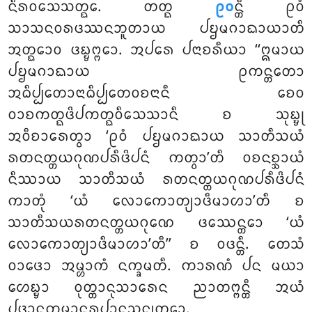
ᨶᩥᩁᩅᩈᩮᩈᨲ᩠ᨳᩮ. ᨲᨲ᩠ᨳ
ᩑᩅ
ᨶ᩠ᨲᩥ ᩑᩅᩴ
ᩈᩣᩈᨶᩅᩁᨴᩔᨶᨽᩪᨲᩣᨿ ᨸᨮᨾᨣᩣᨳᩣᨿᩣᨲᩥ
ᩋᨲ᩠ᨳᩮᩣᩅ ᨴᨭ᩠ᨮᨻ᩠ᨻᩮᩣ. ᩋᨸᩁᩮ ᨸᨶᩣᨧᩁᩥᨿᩣ ‘‘ᩍᨾᩣᨿ
ᨸᨮᨾᨣᩣᨳᩣᨿ ᩑᨠᨶ᩠ᨲᨲᩮᩣ
ᩋᨵᩥᨸ᩠ᨸᩮᨲᩣᨶᩣᨵᩥᨸ᩠ᨸᩮᨲᩅᨧᨶᩣᨶᩥ ᨧᩮᩅ
ᩅᩣᨧᨠᨲ᩠ᨳᨴᩦᨸᨠᨲ᩠ᨳᩅᩥᩈᩮᩈᩣᨶᩥ ᨧ ᩈᩩᨭ᩠ᨮᩩ
ᩋᩅᩥᨧᩣᩁᩮᨲ᩠ᩅᩣ ‘ᩑᩅᩴ ᨸᨮᨾᨣᩣᨳᩣᨿ ᩈᩣᨲᩥᩈᨿᩴ
ᩁᨲᨶᨲ᩠ᨲᨿᨣᩩᨱᨸᩁᩥᨴᩦᨸᨶᩴ ᨠᨲ᩠ᩅᩣ’ᨲᩥ ᩅᨧᨶᨧ᩠ᨨᩣᨿᩴ
ᨶᩥᩔᩣᨿ ᩈᩣᨲᩥᩈᨿᩴ ᩁᨲᨶᨲ᩠ᨲᨿᨣᩩᨱᨸᩁᩥᨴᩦᨸᨶᩴ
ᨠᩣᨲᩩᩴ ‘ᨿᩴ ᩃᩮᩣᨠᩮᩣᨲ᩠ᨿᩣᨴᩥᨾᩣᩉᩣ’ᨲᩥ ᨧ
ᩈᩣᨲᩥᩈᨿᩁᨲᨶᨲ᩠ᨲᨿᨣᩩᨱᩮ ᨴᩔᩮᨶ᩠ᨲᩮᩣ ‘ᨿᩴ
ᩃᩮᩣᨠᩮᩣᨲ᩠ᨿᩣᨴᩥᨾᩣᩉᩣ’ᨲᩥ’’ ᨧ ᩅᨴᨶ᩠ᨲᩥ. ᨲᩮᩈᩴ
ᩅᩣᨴᩮᩣ ᩋᨾ᩠ᩉᩣᨠᩴ ᨶᨠ᩠ᨡᨾᨲᩥ. ᨠᩣᩁᨱᩴ ᨸᨶ ᨾᨿᩣ
ᩉᩮᨭ᩠ᨮᩣ ᩅᩩᨲ᩠ᨲᩣᨶᩩᩈᩣᩁᩮᨶ ᨬᩣᨲᨻ᩠ᨻᨶ᩠ᨲᩥ ᩋᨿᩴ
ᨸᨴᩣᨶᩩᨠ᩠ᨠᨾᩣᨶᩩᩁᩪᨸᩣᨶᩩᩈᨶ᩠ᨵ᩠ᨿᨲ᩠ᨳᩮᩣ.