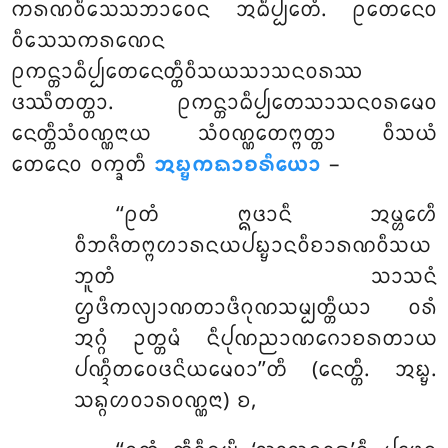
ᨠᩁᨱᩅᩥᩈᩮᩈᨽᩣᩅᩮᨶ ᩋᨵᩥᨸ᩠ᨸᩮᨲᩴ. ᩑᨲᩮᨶᩮᩅ
ᩅᩥᩈᩮᩈᨠᩁᨱᩮᨶ
ᩑᨠᨶ᩠ᨲᩣᨵᩥᨸ᩠ᨸᩮᨲᨶᩮᨲ᩠ᨲᩥᩅᩥᩈᨿᩈᩣᩈᨶᩅᩁᩔ
ᨴᩔᩥᨲᨲ᩠ᨲᩣ. ᩑᨠᨶ᩠ᨲᩣᨵᩥᨸ᩠ᨸᩮᨲᩈᩣᩈᨶᩅᩁᨾᩮᩅ
ᨶᩮᨲ᩠ᨲᩥᩈᩴᩅᨱ᩠ᨱᨶᩣᨿ ᩈᩴᩅᨱ᩠ᨱᩮᨲᨻ᩠ᨻᨲ᩠ᨲᩣ ᩅᩥᩈᨿᩴ
ᨲᩮᨶᩮᩅ ᩅᨠ᩠ᨡᨲᩥ
ᩋᨭ᩠ᨮᨠᨳᩣᨧᩁᩥᨿᩮᩣ
–
‘‘ᩑᨲᩴ ᩍᨴᩣᨶᩥ ᩋᨾ᩠ᩉᩮᩉᩥ
ᩅᩥᨽᨩᩥᨲᨻ᩠ᨻᩉᩣᩁᨶᨿᨸᨭ᩠ᨮᩣᨶᩅᩥᨧᩣᩁᨱᩅᩥᩈᨿ
ᨽᩪᨲᩴ ᩈᩣᩈᨶᩴ
ᩌᨴᩥᨠᩃ᩠ᨿᩣᨱᨲᩣᨴᩥᨣᩩᨱᩈᨾ᩠ᨸᨲ᩠ᨲᩥᨿᩣ ᩅᩁᩴ
ᩋᨣ᩠ᨣᩴ ᩏᨲ᩠ᨲᨾᩴ ᨶᩥᨸᩩᨱᨬᩣᨱᨣᩮᩣᨧᩁᨲᩣᨿ
ᨸᨱ᩠ᨯᩥᨲᩅᩮᨴᨶᩦᨿᨾᩮᩅᩣ’’ᨲᩥ (ᨶᩮᨲ᩠ᨲᩥ. ᩋᨭ᩠ᨮ.
ᩈᨦ᩠ᨣᩉᩅᩣᩁᩅᨱ᩠ᨱᨶᩣ) ᨧ,