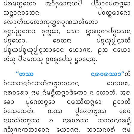
ᨸᩁᨾᨲ᩠ᨳᨲᩮᩣ ᩋᩅᩥᨩ᩠ᨩᨾᩣᨶᩣᨿᨸᩥ ᨸᨬ᩠ᨬᩣᨸᩮᨲᨻ᩠ᨻᩮᩣ
ᩈᨶ᩠ᨲᩣᨶᩅᩈᩮᨶ ᨸᩅᨲ᩠ᨲᨾᩣᨶᩮᩣ
ᩃᩮᩣᨠᩥᨿᩃᩮᩣᨠᩩᨲ᩠ᨲᩁᨣᩩᨱᩈᩉᩥᨲᩮᩣ
ᨡᨶ᩠ᨵᨸᨬ᩠ᨧᨠᩮᩣ ᩅᩩᨲ᩠ᨲᩮᩣ, ᩈᩮᩣ ᩌᩁᨾ᩠ᨾᨱᨸᨧ᩠ᨧᨿᩮᨶ
ᨸᨧ᩠ᨧᨿᩮᩣ, ᨧᩮᨲᨶᩣ ᨸᨧ᩠ᨧᨿᩩᨸ᩠ᨸᨶ᩠ᨶᩣᨲᩥ
ᨸᨧ᩠ᨧᨿᨸᨧ᩠ᨧᨿᩩᨸ᩠ᨸᨶ᩠ᨶᨽᩣᩅᩮᨶ ᨿᩮᩣᨩᨶᩣ. ᩑᩈ ᨶᨿᩮᩣ
ᨲᩦᩈᩩ ᨸᩥᨭᨠᩮᩈᩩ ᩑᩅᩁᩪᨸᩮᩈᩩ ᨮᩣᨶᩮᩈᩩ.
‘‘ᨲᩔ ᨶᩁᩅᩁᩔᩣ’’
ᨲᩥ
ᩅᩥᩈᩮᩈᨶᩅᩥᩈᩮᩈᩥᨲᨻ᩠ᨻᨽᩣᩅᩮᨶ ᨿᩮᩣᨩᨶᩣ.
ᨶᩁᩅᩁᩮᩣ ᨶᩣᨾ ᨶᩥᨾᨶ᩠ᨲᩥᨲᨻ᩠ᨻᩣᨴᩥᨠᩮᩣ ᨶ ᩉᩮᩣᨲᩥ, ᩋᨳ
ᨡᩮᩣ ᨸᩪᨩᩮᨲᨻ᩠ᨻᩮᩣ ᨶᨾᩔᩥᨲᨻ᩠ᨻᩮᩣ ᩑᩅᩣᨲᩥ
ᩅᩥᩈᩮᩈᩮᨲᩥ. ᨲᩔ ᨸᩪᨩᩮᨲᨻ᩠ᨻᩔ ᨧᩮᩅ
ᨶᨾᩔᩥᨲᨻ᩠ᨻᩔ ᨧ ᨶᩁᩅᩁᩔ ᩈᩣᩈᨶᩅᩁᨶ᩠ᨲᩥ
ᨩᨬ᩠ᨬᨩᨶᨠᨽᩣᩅᩮᨶ ᨿᩮᩣᨩᨶᩣ. ᩈᩣᩈᨶᩅᩁᩴ ᨶᩣᨾ