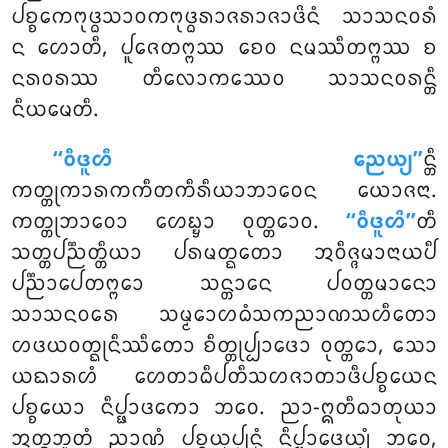
ᨸᨧ᩠ᨧᩮᨠᨻᩩᨴ᩠ᨵᩈᩣᩅᨠᨻᩩᨴ᩠ᨵᩁᩣᨩᩁᩣᨩᩣᨴᩦᨶᩴ ᩈᩣᩈᨶᩅᩁᩴ
ᨶ ᩉᩮᩣᨲᩥ, ᨸᩪᨩᩮᨲᨻ᩠ᨻᩔ ᨧᩮᩅ ᨶᨾᩔᩥᨲᨻ᩠ᨻᩔ ᨧ
ᨶᩁᩅᩁᩔ ᨲᩥᩃᩮᩣᨠᩔᩮᩅ ᩈᩣᩈᨶᩅᩁᨶ᩠ᨲᩥ
ᨶᩥᨿᨾᩮᨲᩥ.
‘‘ᩅᩥᨴᩪᩉᩥ ᨬᩮᨿ᩠ᨿ’’
ᨶ᩠ᨲᩥ
ᨠᨲ᩠ᨲᩩᨠᩣᩁᨠᨠᩥᨲᨠᩥᩁᩥᨿᩣᨽᩣᩅᩮᨶ ᨿᩮᩣᨩᨶᩣ.
ᨠᨲ᩠ᨲᩩᨽᩣᩅᩮᩣ ᩉᩮᨭ᩠ᨮᩣ ᩅᩩᨲ᩠ᨲᩮᩣᩅ.
‘‘ᩅᩥᨴᩪᩉᩦ’’
ᨲᩥ
ᩈᨲ᩠ᨲᨸᨬ᩠ᨬᨲ᩠ᨲᩥᨿᩣ ᨸᩁᨾᨲ᩠ᨳᨲᩮᩣ ᩋᩅᩥᨩ᩠ᨩᨾᩣᨶᩣᨿᨸᩥ
ᨸᨬ᩠ᨬᩣᨸᩮᨲᨻ᩠ᨻᩮᩣ ᩈᨶ᩠ᨲᩣᨶᩮ ᨸᩅᨲ᩠ᨲᨾᩣᨶᩮᩣ
ᩈᩣᩈᨶᩅᩁᩮ ᩈᨾ᩠ᨾᩮᩣᩉᨵᩴᩈᨠᨬᩣᨱᩈᩉᩥᨲᩮᩣ
ᩉᨴᨿᩅᨲ᩠ᨳᩩᨶᩥᩔᩥᨲᩮᩣ ᨧᩥᨲ᩠ᨲᩩᨸ᩠ᨸᩣᨴᩮᩣ ᩅᩩᨲ᩠ᨲᩮᩣ, ᩈᩮᩣ
ᨿᨳᩣᩁᩉᩴ ᩉᩮᨲᩣᨵᩥᨸᨲᩥᩈᩉᨩᩣᨲᩣᨴᩥᨸᨧ᩠ᨧᨿᩮᨶ
ᨸᨧ᩠ᨧᨿᩮᩣ ᨶᩥᨸ᩠ᨹᩣᨴᨠᩮᩣ ᨽᩅᩮ. ᨬᩣ-ᩍᨲᩥᨵᩣᨲᩩᨿᩣ
ᩋᨲ᩠ᨳᨽᩪᨲᩴ ᨬᩣᨱᩴ ᨸᨧ᩠ᨧᨿᩩᨸ᩠ᨸᨶ᩠ᨶᩴ ᨶᩥᨸ᩠ᨹᩣᨴᩮᨿ᩠ᨿᩴ ᨽᩅᩮ,