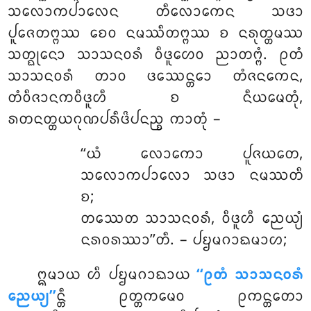
ᩈᩃᩮᩣᨠᨸᩣᩃᩮᨶ ᨲᩥᩃᩮᩣᨠᩮᨶ ᩈᨴᩣ
ᨸᩪᨩᩮᨲᨻ᩠ᨻᩔ ᨧᩮᩅ ᨶᨾᩔᩥᨲᨻ᩠ᨻᩔ ᨧ ᨶᩁᩩᨲ᩠ᨲᨾᩔ
ᩈᨲ᩠ᨳᩩᨶᩮᩣ ᩈᩣᩈᨶᩅᩁᩴ ᩅᩥᨴᩪᩉᩮᩅ ᨬᩣᨲᨻ᩠ᨻᩴ. ᩑᨲᩴ
ᩈᩣᩈᨶᩅᩁᩴ ᨲᩣᩅ ᨴᩔᩮᨶ᩠ᨲᩮᩣ ᨲᩴᨩᨶᨠᩮᨶ,
ᨲᩴᩅᩥᨩᩣᨶᨠᩅᩥᨴᩪᩉᩥ ᨧ ᨶᩥᨿᨾᩮᨲᩩᩴ,
ᩁᨲᨶᨲ᩠ᨲᨿᨣᩩᨱᨸᩁᩥᨴᩦᨸᨶᨬ᩠ᨧ ᨠᩣᨲᩩᩴ –
‘‘ᨿᩴ ᩃᩮᩣᨠᩮᩣ ᨸᩪᨩᨿᨲᩮ,
ᩈᩃᩮᩣᨠᨸᩣᩃᩮᩣ ᩈᨴᩣ ᨶᨾᩔᨲᩥ
ᨧ;
ᨲᩔᩮᨲ ᩈᩣᩈᨶᩅᩁᩴ, ᩅᩥᨴᩪᩉᩥ ᨬᩮᨿ᩠ᨿᩴ
ᨶᩁᩅᩁᩔᩣ’’ᨲᩥ. – ᨸᨮᨾᨣᩣᨳᨾᩣᩉ;
ᩍᨾᩣᨿ
ᩉᩥ ᨸᨮᨾᨣᩣᨳᩣᨿ
‘‘ᩑᨲᩴ ᩈᩣᩈᨶᩅᩁᩴ
ᨬᩮᨿ᩠ᨿ’’
ᨶ᩠ᨲᩥ ᩑᨲ᩠ᨲᨠᨾᩮᩅ ᩑᨠᨶ᩠ᨲᨲᩮᩣ