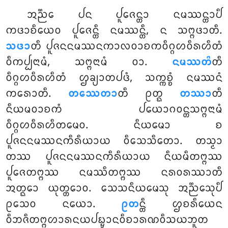
ᩋᨬ᩠ᨬᩮ ᨸᨶ ᨸᩪᨩᩮᨶ᩠ᨲᩣ ᨶᨾᩔᨶ᩠ᨲᩣᨸᩥ
ᨠᨴᩣᨧᩥᨿᩮᩅ ᨸᩪᨩᩮᨶ᩠ᨲᩥ ᨶᨾᩔᨶ᩠ᨲᩥ, ᨶ ᩈᨻ᩠ᨻᨴᩣᨲᩥ.
ᩈᨴᩣ
ᨲᩥ ᨸᩪᨩᨶᨶᨾᩔᨶᨠᩣᩃᩅᩣᨧᨠᩅᩥᨣ᩠ᨣᩉᩅᩥᩁᩉᩥᨲᩴ
ᩅᩥᨠᨸ᩠ᨸᨶᩣᨾᩴ, ᩈᨻ᩠ᨻᨶᩣᨾᩴ ᩅᩣ.
ᨶᨾᩔᨲᩦ
ᨲᩥ
ᩅᩥᨣ᩠ᨣᩉᩅᩥᩁᩉᩥᨲᩴ ᩌᨡ᩠ᨿᩣᨲᨸᨴᩴ, ᩈᨠ᩠ᨠᨧ᩠ᨧᩴ ᨶᨾᩔᨶᩴ
ᨠᩁᩮᩣᨲᩥ.
ᨲᩔᩮᨲᩣ
ᨲᩥ
ᩑᨲ᩠ᨳ
ᨲᩔᩣ
ᨲᩥ
ᨶᩥᨿᨾᩅᩣᨧᨠᩴ ᨸᨿᩮᩣᨣᩅᨶ᩠ᨲᩈᨻ᩠ᨻᨶᩣᨾᩴ
ᩅᩥᨣ᩠ᨣᩉᩅᩥᩁᩉᩥᨲᨾᩮᩅ. ᨶᩥᨿᨾᩮᩣ ᨧ
ᨸᩪᨩᨶᨶᨾᩔᨶᨠᩥᩁᩥᨿᩣᨿ ᩅᩥᩈᩮᩈᩥᨲᩮᩣ. ᨲᩈ᩠ᨾᩣ
ᨲᩔ ᨸᩪᨩᨶᨶᨾᩔᨶᨠᩥᩁᩥᨿᩣᨿ ᨶᩥᨿᨾᩥᨲᨻ᩠ᨻᩔ
ᨸᩪᨩᩮᨲᨻ᩠ᨻᩔ ᨶᨾᩔᩥᨲᨻ᩠ᨻᩔ ᨶᩁᩅᩁᩔᩣᨲᩥ
ᩋᨲ᩠ᨳᩮᩣ ᨿᩩᨲ᩠ᨲᩮᩣᩅ. ᩈᩮᩈᨶᩥᨿᨾᩮᩈᩩ ᩋᨬ᩠ᨬᩮᩈᩩᨸᩥ
ᩑᩈᩮᩅ ᨶᨿᩮᩣ.
ᩑᨲ
ᨶ᩠ᨲᩥ ᩌᨧᩁᩥᨿᩮᨶ
ᩅᩥᨽᨩᩥᨲᨻ᩠ᨻᩉᩣᩁᨶᨿᨸᨭ᩠ᨮᩣᨶᩅᩥᨧᩣᩁᨱᩅᩥᩈᨿᨽᩪᨲ