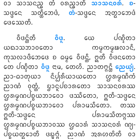
ᩅᩣ ᩈᩣᩈᨶᨬ᩠ᨧ ᨲᩴ ᩅᩁᨬ᩠ᨧᩣᨲᩥ
ᩈᩣᩈᨶᩅᩁᩴ
.
ᨧ
-
ᩈᨴ᩠ᨴᩮᨶ ᩈᨲ᩠ᨲᩥᨽᩮᨴᩴ,
ᨲᩴ
-ᩈᨴ᩠ᨴᩮᨶ ᩋᨲ᩠ᨳᩣᨽᩮᨴᩴ
ᨴᩮᩔᩮᨲᩥ.
ᩅᩥᨴᨶ᩠ᨲᩦᨲᩥ
ᩅᩥᨴᩪ
. ᨿᩮ ᨸᨱ᩠ᨯᩥᨲᩣ
ᨿᨳᩣᩈᨽᩣᩅᨲᩮᩣ ᨠᨾ᩠ᨾᨠᨾ᩠ᨾᨹᩃᩣᨶᩥ,
ᨠᩩᩈᩃᩣᨴᩥᨽᩮᨴᩮ ᨧ ᨵᨾ᩠ᨾᩮ ᩅᩥᨴᨶ᩠ᨲᩥ, ᩍᨲᩥ ᩅᩥᨴᨶᨲᩮᩣ
ᨲᩮ ᨸᨱ᩠ᨯᩥᨲᩣ
ᩅᩥᨴᩪ
ᨶᩣᨾ, ᨲᩮᩉᩥ. ᨬᩣᨲᨻ᩠ᨻᨶ᩠ᨲᩥ
ᨬᩮᨿ᩠ᨿᩴ
.
ᨬᩣ-ᨵᩣᨲᩩᨿᩣ ᨶᩥᨸ᩠ᨸᩁᩥᨿᩣᨿᨲᩮᩣ ᩌᩁᨾ᩠ᨾᨱᩥᨠᩴ
ᨬᩣᨱᩴ ᩅᩩᨲ᩠ᨲᩴ, ᨮᩣᨶᩪᨸᨧᩣᩁᨲᩮᩣ ᩈᩣᩈᨶᩅᩁᩔ
ᩌᩁᨾ᩠ᨾᨱᨸᨧ᩠ᨧᨿᨽᩣᩅᩮᩣ ᨴᩔᩥᨲᩮᩣ, ᩍᨲᩥ-ᩈᨴ᩠ᨴᩮᨶ
ᩌᩁᨾ᩠ᨾᨱᨸᨧ᩠ᨧᨿᨽᩣᩅᩮᩣ ᨸᩁᩣᨾᩈᩥᨲᩮᩣ. ᨲᩔ
ᩍᨲᩥ-ᩈᨴ᩠ᨴᩮᨶ ᨸᩁᩣᨾᩈᩥᨲᨻ᩠ᨻᩔ
ᩌᩁᨾ᩠ᨾᨱᨸᨧ᩠ᨧᨿᨽᩣᩅᩔ ᩌᨵᩣᩁᩴ ᩈᩣᩈᨶᩅᩁᩴ ᨱ᩠ᨿ-
ᨸᨧ᩠ᨧᨿᨲ᩠ᨳᩮᩣᨲᩥ ᨴᨭ᩠ᨮᨻ᩠ᨻᩴ. ᨬᩣᨱᩴ ᩋᩁᩉᨲᩦᨲᩥ ᩅᩣ