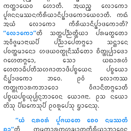
ᨠᨲ᩠ᨲᩣᨿᩮᩅ ᩉᩮᩣᨲᩥ. ᩋᨿᨬ᩠ᨧ ᩃᩮᩣᨠᩮᩣ
ᨸᩪᨩᨶᨶᨾᩔᨶᨠᩥᩁᩥᨿᩣᨶᩥᨸ᩠ᨹᩣᨴᨠᩮᩣᨿᩮᩅᩣᨲᩥ. ᨠᨳᩴ
ᩋᨿᩴ ᩃᩮᩣᨠᩮᩣ ᨠᩥᩁᩥᨿᩣᨶᩥᨸ᩠ᨹᩣᨴᨠᩮᩣᨲᩥ?
‘‘ᩃᩮᩣᨠᩮᩣ’’
ᨲᩥ ᩈᨲ᩠ᨲᨸᨬ᩠ᨬᨲ᩠ᨲᩥᨿᩣ ᨸᩁᨾᨲ᩠ᨳᨲᩮᩣ
ᩋᩅᩥᨩ᩠ᨩᨾᩣᨶᩣᨿᨸᩥ ᨸᨬ᩠ᨬᩣᨸᩮᨲᨻ᩠ᨻᩮᩣ ᩈᨶ᩠ᨲᩣᨶᩮ
ᨸᩅᨲ᩠ᨲᨾᩣᨶᩮᩣ ᩉᨴᨿᩅᨲ᩠ᨳᩩᨶᩥᩔᩥᨲᩮᩣ ᨧᩥᨲ᩠ᨲᩩᨸ᩠ᨸᩣᨴᩮᩣ
ᨣᩉᩮᨲᨻ᩠ᨻᩮᩣ, ᩈᩮᩣ ᨿᨳᩣᩁᩉᩴ
ᩉᩮᨲᩣᨵᩥᨸᨲᩥᩈᩉᨩᩣᨲᩣᨴᩥᨸᨧ᩠ᨧᨿᩮᨶ ᨸᨧ᩠ᨧᨿᩮᩣ
ᨶᩥᨸ᩠ᨹᩣᨴᨠᩮᩣ ᨽᩅᩮ. ᩑᩅᩴ ᩃᩮᩣᨠᩔ
ᨠᨲ᩠ᨲᩩᨠᩣᩁᨠᨽᩣᩅᩮᩣ ᩅᩥᨩᩣᨶᩥᨲᨻ᩠ᨻᩮᩣᨲᩥ
ᨸᨧ᩠ᨧᨿᨸᨧ᩠ᨧᨿᩩᨸ᩠ᨸᨶ᩠ᨶᨽᩣᩅᩮᨶ ᨿᩮᩣᨩᨶᩣ. ᩑᩈ ᨶᨿᩮᩣ
ᨲᩦᩈᩩ ᨸᩥᨭᨠᩮᩈᩩᨸᩥ ᩑᩅᩁᩪᨸᩮᩈᩩ ᨮᩣᨶᩮᩈᩩ.
‘‘ᨿᩴ
ᨶᩁᩅᩁᩴ ᨸᩪᨩᨿᨲᩮ ᨧᩮᩅ ᨶᨾᩔᨲᩥ
ᨧᩣ’’
ᨲᩥ ᨠᨾ᩠ᨾᨠᩣᩁᨠᩌᨡ᩠ᨿᩣᨲᨠᩥᩁᩥᨿᩣᨽᩣᩅᩮᨶ