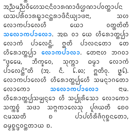
ᩋᨬ᩠ᨬᨾᨬ᩠ᨬᩅᩥᩉᩮᩈᨶᨶᩥᩅᩣᩁᨱᩣᨴᩥᩌᨱᩣᨸᩅᨲ᩠ᨲᩣᨸᨶ
ᨿᩈᨸᩁᩥᩅᩣᩁᨭ᩠ᨮᩣᨶᨶ᩠ᨲᩁᩣᨴᩥᨶᩥᨿ᩠ᨿᩣᨴᨶᩣ, ᩈᩉ
ᩃᩮᩣᨠᨸᩣᩃᩮᩉᩥ ᨿᩮᩣ ᩅᨲ᩠ᨲᨲᩦᨲᩥ
ᩈᩃᩮᩣᨠᨸᩣᩃᩮᩣ
. ᩋᨳ ᩅᩣ ᨿᩮ ᩉᩥᩁᩮᩣᨲ᩠ᨲᨸ᩠ᨸᩣ
ᩃᩮᩣᨠᩴ ᨸᩣᩃᩮᨶ᩠ᨲᩥ, ᩍᨲᩥ ᨸᩣᩃᨶᨲᩮᩣ ᨲᩮ
ᩉᩥᩁᩮᩣᨲ᩠ᨲᨸ᩠ᨸᩣ
ᩃᩮᩣᨠᨸᩣᩃᩣ
. ᨲᩮᨶᩣᩉ ᨽᨣᩅᩣ
‘‘ᨴ᩠ᩅᩮᨾᩮ, ᨽᩥᨠ᩠ᨡᩅᩮ, ᩈᩩᨠ᩠ᨠᩣ ᨵᨾ᩠ᨾᩣ ᩃᩮᩣᨠᩴ
ᨸᩣᩃᩮᨶ᩠ᨲᩦ’’ᨲᩥ (ᩋ. ᨶᩥ. ᪒.᪙; ᩍᨲᩥᩅᩩ. ᪔᪒).
ᩃᩮᩣᨠᨸᩣᩃᩮᩉᩥ ᩉᩥᩁᩮᩣᨲ᩠ᨲᨸ᩠ᨸᩮᩉᩥ ᩈᨾᨶ᩠ᨶᩣᨣᨲᩮᩣ
ᩃᩮᩣᨠᩮᩣ
ᩈᩃᩮᩣᨠᨸᩣᩃᩮᩣ
ᨶᩣᨾ.
ᩉᩥᩁᩮᩣᨲ᩠ᨲᨸ᩠ᨸᩈᨾ᩠ᨸᨶ᩠ᨶᩮᩣ ᩉᩥ ᩈᨸ᩠ᨸᩩᩁᩥᩈᩮᩣ ᩃᩮᩣᨠᩮᩣ
ᩈᨠ᩠ᨠᨧ᩠ᨧᩴ ᩈᨴᩣ ᩈᨻ᩠ᨻᨠᩣᩃᩮᩈᩩ ᨸᩪᨩᨿᨲᩥ ᨧᩮᩅ
ᨶᨾᩔᨲᩥ ᨧ ᨸᩣᨸᩉᩥᩁᩥᨩᩥᨣᩩᨧ᩠ᨨᨶᨲᩮᩣ,
ᨵᨾ᩠ᨾᨧ᩠ᨨᨶ᩠ᨴᩅᨶ᩠ᨲᨲᩣᨿ ᨧ.