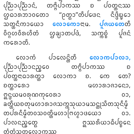
ᨸᩩᨬ᩠ᨬᩣᨸᩩᨬ᩠ᨬᩣᨶᩴ, ᨲᨻ᩠ᨻᩥᨸᩣᨠᩔ ᨧ ᨸᩅᨲ᩠ᨲᨶᩔ
ᩌᨵᩣᩁᨽᩣᩅᨲᩮᩣ ‘‘ᩑᨲ᩠ᨳᩣ’’ᨲᩥᨸᨴᩮᨶ ᨶᩥᨴ᩠ᨴᩥᨭ᩠ᨮᩮᩣ
ᩈᨲ᩠ᨲᨶᩥᨠᩣᨿᩮᩣ
ᩃᩮᩣᨠᩮᩣ
ᨶᩣᨾ.
ᨸᩪᨩᨿᨲᩮ
ᨲᩥ
ᩅᩥᨣ᩠ᨣᩉᩅᩥᩁᩉᩥᨲᩴ ᩌᨡ᩠ᨿᩣᨲᨸᨴᩴ, ᩈᨠ᩠ᨠᨧ᩠ᨧᩴ ᨸᩪᨩᨶᩴ
ᨠᩁᩮᩣᨲᩥ.
ᩃᩮᩣᨠᩴ ᨸᩣᩃᩮᨶ᩠ᨲᩦᨲᩥ
ᩃᩮᩣᨠᨸᩣᩃᩣ,
ᨸᩩᨬ᩠ᨬᩣᨸᩩᨬ᩠ᨬᩣᨶᨬ᩠ᨧᩮᩅ ᨲᨻ᩠ᨻᩥᨸᩣᨠᩔ ᨧ
ᨸᩅᨲ᩠ᨲᨶᩣᨵᩣᩁᨲ᩠ᨲᩣ ᩃᩮᩣᨠᩣ ᨧ. ᨠᩮ ᨲᩮ?
ᨧᨲ᩠ᨲᩣᩁᩮᩣ ᨾᩉᩣᩁᩣᨩᩣᨶᩮᩣ,
ᩍᨶ᩠ᨴᨿᨾᩅᩁᩩᨱᨠᩩᩅᩮᩁᩣ ᩅᩣ,
ᨡᨲ᩠ᨲᩥᨿᨧᨲᩩᨾᩉᩣᩁᩣᨩᩈᨠ᩠ᨠᩈᩩᨿᩣᨾᩈᨶ᩠ᨲᩩᩈᩥᨲᩈᩩᨶᩥᨾ᩠ᨾᩥ
ᨲᨸᩁᨶᩥᨾ᩠ᨾᩥᨲᩅᩈᩅᨲ᩠ᨲᩥᨾᩉᩣᨻᩕᩉ᩠ᨾᩣᨴᨿᩮᩣ ᩅᩣ.
ᨸᩣᩃᨶᨬ᩠ᨧᩮᨲ᩠ᨳ ᩍᩔᩁᩥᨿᩣᨵᩥᨸᨧ᩠ᨧᩮᨶ
ᨲᩴᨲᩴᩈᨲ᩠ᨲᩃᩮᩣᨠᩔ