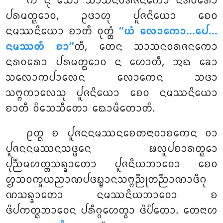
ᨠᩥᩴ ᨶᩩ ᩈᩮᩣ ᩈᩣᩈᨶᩅᩁᨩᨶᨠᩮᩣ ᨶᩁᩅᩁᩮᩣ
ᨸᩁᨾᨲ᩠ᨳᩮᩣᩅ, ᩏᨴᩣᩉᩩ ᨸᩪᨩᨶᩦᨿᩮᩣ ᨧᩮᩅ
ᨶᨾᩔᨶᩦᨿᩮᩣ ᨧᩣᨲᩥ ᩅᩩᨲ᩠ᨲᩴ
‘‘ᨿᩴ ᩃᩮᩣᨠᩮᩣ…ᨸᩮ…
ᨶᨾᩔᨲᩥ ᨧᩣ’’
ᨲᩥ, ᨲᩮᨶ ᩈᩣᩈᨶᩅᩁᨩᨶᨠᩮᩣ
ᨶᩁᩅᩁᩮᩣ ᨸᩁᨾᨲ᩠ᨳᩮᩣᩅ ᨶ ᩉᩮᩣᨲᩥ, ᩋᨳ ᨡᩮᩣ
ᩈᩃᩮᩣᨠᨸᩣᩃᩮᨶ ᩃᩮᩣᨠᩮᨶ ᩈᨴᩣ
ᩈᨻ᩠ᨻᨠᩣᩃᩮᩈᩩ ᨸᩪᨩᨶᩦᨿᩮᩣ ᨧᩮᩅ ᨶᨾᩔᨶᩦᨿᩮᩣ
ᨧᩣᨲᩥ ᩅᩥᩈᩮᩈᩥᨲᩮᩣ ᨳᩮᩣᨾᩥᨲᩮᩣᨲᩥ.
ᩑᨲ᩠ᨳ
ᨧ ᨸᩪᨩᨶᨶᨾᩔᨶᨧᩮᨲᨶᩣᩅᩣᨧᨠᩮᨶ ᩅᩣ
ᨸᩪᨩᨶᨶᨾᩔᨶᩈᨴ᩠ᨴᩮᨶ ᨹᩃᩪᨸᨧᩣᩁᨲ᩠ᨳᩮᩣ
ᨸᩩᨬ᩠ᨬᨾᩉᨲ᩠ᨲᩈᨦ᩠ᨡᩣᨲᩮᩣ ᨸᩪᨩᨶᩦᨿᨽᩣᩅᩮᩣ ᨧᩮᩅ
ᩌᩈᩅᨠ᩠ᨡᨿᨬᩣᨱᨸᨴᨭ᩠ᨮᩣᨶᩈᨻ᩠ᨻᨬ᩠ᨬᩩᨲᨬ᩠ᨬᩣᨱᩣᨴᩥᨣᩩ
ᨱᩈᨦ᩠ᨡᩣᨲᩮᩣ ᨶᨾᩔᨶᩦᨿᨽᩣᩅᩮᩣ ᨧ
ᨴᩦᨸᨠᨲ᩠ᨳᨽᩣᩅᩮᨶ ᨸᩁᩥᨣ᩠ᨣᩉᩮᨲ᩠ᩅᩣ ᨴᩦᨸᩥᨲᩮᩣ. ᨲᩮᨶᩣᩉ