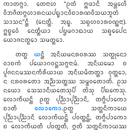
ᨠᩣᨲᨻ᩠ᨻᩣ. ᨲᩮᨶᩣᩉ ‘‘ᩑᨲᩴ ᩍᨴᩣᨶᩥ ᩋᨾ᩠ᩉᩮᩉᩥ
ᩅᩥᨽᨩᩥᨲᨻ᩠ᨻᩉᩣᩁᨶᨿᨸᨭ᩠ᨮᩣᨶᩅᩥᨧᩣᩁᨱᩅᩥᩈᨿᨽᩪᨲᩴ
ᩈᩣᩈᨶ’’ᨶ᩠ᨲᩥ (ᨶᩮᨲ᩠ᨲᩥ. ᩋᨭ᩠ᨮ. ᩈᨦ᩠ᨣᩉᩅᩣᩁᩅᨱ᩠ᨱᨶᩣ).
ᩍᨧ᩠ᨧᩮᩅᩴ ᨶᩮᨲ᩠ᨲᩥᨿᩣ ᨸᨮᨾᨣᩣᨳᩣᨿ ᩈᨦ᩠ᨡᩮᨸᩮᨶ
ᨿᩮᩣᨩᨶᨲ᩠ᨳᩮᩣ ᩈᨾᨲ᩠ᨲᩮᩣ.
ᨲᨲ᩠ᨳ
ᨿ
ᨶ᩠ᨲᩥ ᩋᨶᩥᨿᨾᨶᩁᩅᩁᩔ ᩈᨲ᩠ᨳᩩᨶᩮᩣ
ᩅᩣᨧᨠᩴ ᨸᨿᩮᩣᨣᩅᨶ᩠ᨲᩈᨻ᩠ᨻᨶᩣᨾᩴ. ᩋᨶᩥᨿᨾᩮᩣ ᨧ
ᨸᩪᨩᨶᨶᨾᩔᨶᨠᩥᩁᩥᨿᩣᨿ ᩋᨶᩥᨿᨾᩥᨲᨲ᩠ᨲᩣ ᩅᩩᨲ᩠ᨲᩮᩣ,
ᨶ ᨶᩁᩅᩁᨲᩮᩣ ᩋᨬ᩠ᨬᩈᨲ᩠ᨲᩔ ᩈᨾ᩠ᨽᩅᨲᩮᩣᨲᩥ. ᩑᩈ
ᨶᨿᩮᩣ ᩈᩮᩈᩣᨶᩥᨿᨲᩮᩈᩩᨸᩥ ᨲᩦᩈᩩ ᨸᩥᨭᨠᩮᩈᩩ.
ᩃᩮᩣᨠᩥᨿᨶ᩠ᨲᩥ ᩑᨲ᩠ᨳ ᨸᩩᨬ᩠ᨬᩣᨸᩩᨬ᩠ᨬᩣᨶᩥ, ᨲᨻ᩠ᨻᩥᨸᩣᨠᩮᩣ
ᨧᩣᨲᩥ
ᩃᩮᩣᨠᩮᩣ.
ᩑᨲ᩠ᨳ ᩈᨲ᩠ᨲᨶᩥᨠᩣᨿᩮ
ᨸᩩᨬ᩠ᨬᩣᨸᩩᨬ᩠ᨬᩣᨶᩥ ᩃᩮᩣᨠᩥᨿᨶ᩠ᨲᩥ ᨸᩅᨲ᩠ᨲᨶ᩠ᨲᩥ, ᨲᨻ᩠ᨻᩥᨸᩣᨠᩮᩣ
ᨧ ᩃᩮᩣᨠᩥᨿᨲᩥ ᨸᩅᨲ᩠ᨲᨲᩥ, ᩍᨲᩥ ᩈᨲ᩠ᨲᨶᩥᨠᩣᨿᩔ