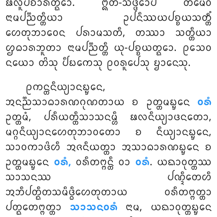
ᨹᩃᩪᨸᨧᩣᩁᨲ᩠ᨳᩮᩣ. ᩍᨲᩥ-ᩈᨴ᩠ᨴᩮᩣᨸᩥ ᨲᨾᩮᩅ
ᨶᩣᨾᨸᨬ᩠ᨬᨲ᩠ᨲᩥᨿᩣ ᩏᨸᨶᩥᩔᨿᨸᨧ᩠ᨧᨿᩈᨲ᩠ᨲᩥᩴ
ᩉᩮᨲᩩᨽᩣᩅᩮᨶ ᨸᩁᩣᨾᩈᨲᩥ, ᨲᩔᩣ ᩈᨲ᩠ᨲᩥᨿᩣ
ᩌᨵᩣᩁᨽᩪᨲᩣ ᨶᩣᨾᨸᨬ᩠ᨬᨲ᩠ᨲᩥ ᨿᩩ-ᨸᨧ᩠ᨧᨿᨲ᩠ᨳᩮᩣ. ᩑᩈᩮᩅ
ᨶᨿᩮᩣ ᨲᩦᩈᩩ ᨸᩥᨭᨠᩮᩈᩩ ᩑᩅᩁᩪᨸᩮᩈᩩ ᨮᩣᨶᩮᩈᩩ.
ᩑᨠᨶ᩠ᨲᨶᩥᨿ᩠ᨿᩣᨶᨭ᩠ᨮᩮᨶ,
ᩋᨶᨬ᩠ᨬᩈᩣᨵᩣᩁᨱᨣᩩᨱᨲᩣᨿ ᨧ ᩏᨲ᩠ᨲᨾᨭ᩠ᨮᩮᨶ
ᩅᩁᩴ
ᩏᨲ᩠ᨲᨾᩴ, ᨸᩁᩥᨿᨲ᩠ᨲᩥᩈᩣᩈᨶᨾ᩠ᩉᩥ ᨹᩃᨶᩥᨿ᩠ᨿᩣᨴᨶᨲᩮᩣ,
ᨾᨣ᩠ᨣᨶᩥᨿ᩠ᨿᩣᨶᩉᩮᨲᩩᨽᩣᩅᨲᩮᩣ ᨧ ᨶᩥᨿ᩠ᨿᩣᨶᨭ᩠ᨮᩮᨶ,
ᩈᩣᩅᨠᩣᨴᩦᩉᩥ ᩋᨩᨶᩥᨿᨲ᩠ᨲᩣ ᩋᩈᩣᨵᩣᩁᨱᨭ᩠ᨮᩮᨶ ᨧ
ᩏᨲ᩠ᨲᨾᨭ᩠ᨮᩮᨶ
ᩅᩁᩴ,
ᩅᩁᩥᨲᨻ᩠ᨻᨶ᩠ᨲᩥ ᩅᩣ
ᩅᩁᩴ
. ᨿᨳᩣᩅᩩᨲ᩠ᨲᩔ
ᩈᩣᩈᨶᩔ ᨸᨱ᩠ᨯᩥᨲᩮᩉᩥ
ᩋᨽᩥᨸᨲ᩠ᨳᩥᨲᩈᨾᩥᨴ᩠ᨵᩥᩉᩮᨲᩩᨲᩣᨿ ᩅᩁᩥᨲᨻ᩠ᨻᨲ᩠ᨲᩣ
ᨸᨲ᩠ᨳᩮᨲᨻ᩠ᨻᨲ᩠ᨲᩣ
ᩈᩣᩈᨶᩅᩁᩴ
ᨶᩣᨾ, ᨿᨳᩣᩅᩩᨲ᩠ᨲᨭ᩠ᨮᩮᨶ