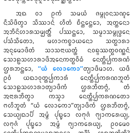
ᩋᨳ ᩅᩣ ᩑᨠᩴ ᩈᨾᨿᩴ ᨩᨾ᩠ᨻᩩᩅᨶᩈᨱ᩠ᨯᩮ
ᨶᩥᩈᩦᨴᩥᨲ᩠ᩅᩣ ᩈᩥᩔᩣᨶᩴ ᩉᩥᨲᩴ ᨧᩥᨶ᩠ᨲᩮᨶ᩠ᨲᩮᩣ, ᩋᨲ᩠ᨲᨶᩮᩣ
ᩋᨽᩥᨶᩦᩉᩣᩁᩈᨾ᩠ᨸᨲ᩠ᨲᩥᩴ ᨸᩔᨶ᩠ᨲᩮᩣ, ᩈᨾ᩠ᨾᩣᩈᨾ᩠ᨻᩩᨴ᩠ᨵᩮᨶ
ᨸᩈᩴᩈᩥᨲᩮᩣ, ᨾᩉᩣᨠᨧ᩠ᨧᩣᨿᨶᩮᩣ ᩈᨲ᩠ᨳᩣᩁᩣ
ᩋᨶᩩᨾᩮᩣᨴᩥᨲᩴ ᩈᩣᩈᨶᩣᨿᨲ᩠ᨲᩴ ᨶᩅᨦ᩠ᨣᩔᨲ᩠ᨳᩅᨱ᩠ᨱᨶᩴ
ᩈᩮᩣᩊᩈᩉᩣᩁᩣᨴᩥᩋᨶᩮᨠᨲ᩠ᨳᩅᩥᨵᩴ ᨶᩮᨲ᩠ᨲᩥᨸ᩠ᨸᨠᩁᨱᩴ
ᩌᩁᨽᨶ᩠ᨲᩮᩣ,
‘‘ᨿᩴ ᩃᩮᩣᨠᩮᩣ’’
ᨲ᩠ᨿᩣᨴᩥᨾᩣᩉ. ᨿᨴᩥ
ᩑᩅᩴ ᨿᨳᩣᩅᩩᨲ᩠ᨲᨸ᩠ᨸᨠᩣᩁᩴ ᨶᩮᨲ᩠ᨲᩥᨸ᩠ᨸᨠᩁᨱᨽᩪᨲᩴ
ᩈᩮᩣᩊᩈᩉᩣᩁᩣᨲ᩠ᨿᩣᨴᩥᨠᩴ ᩌᩁᨽᩥᨲᨻ᩠ᨻᩴ, ᨲᩴ
ᩋᨶᩣᩁᨽᩥᨲ᩠ᩅᩣ ᨠᩈ᩠ᨾᩣ ᨶᩮᨲ᩠ᨲᩥᨸ᩠ᨸᨠᩁᨱᨲᩮᩣ
ᨻᩉᩥᨽᩪᨲᩴ ‘‘ᨿᩴ ᩃᩮᩣᨠᩮᩣ’’ᨲ᩠ᨿᩣᨴᩥᨠᩴ ᩌᩁᨽᩥᨲᨻ᩠ᨻᩴ,
ᩈᩮᨿ᩠ᨿᨳᩣᨸᩥ ᩋᨾ᩠ᨻᩴ ᨸᩩᨭ᩠ᨮᩮᩣ ᩃᨻᩩᨩᩴ ᨻ᩠ᨿᩣᨠᩁᩮᨿ᩠ᨿ,
ᩃᨻᩩᨩᩴ ᨸᩩᨭ᩠ᨮᩮᩣ ᩋᨾ᩠ᨻᩴ ᨻ᩠ᨿᩣᨠᩁᩮᨿ᩠ᨿ, ᩑᩅᨾᩮᩅ