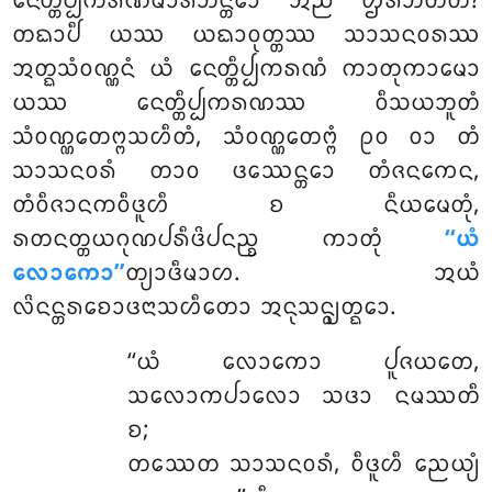
ᨶᩮᨲ᩠ᨲᩥᨸ᩠ᨸᨠᩁᨱᨾᩣᩁᨽᨶ᩠ᨲᩮᩣ ᩋᨬ᩠ᨬᩴ ᩌᩁᨽᨲᩦᨲᩥ?
ᨲᨳᩣᨸᩥ ᨿᩔ ᨿᨳᩣᩅᩩᨲ᩠ᨲᩔ ᩈᩣᩈᨶᩅᩁᩔ
ᩋᨲ᩠ᨳᩈᩴᩅᨱ᩠ᨱᨶᩴ ᨿᩴ ᨶᩮᨲ᩠ᨲᩥᨸ᩠ᨸᨠᩁᨱᩴ ᨠᩣᨲᩩᨠᩣᨾᩮᩣ
ᨿᩔ ᨶᩮᨲ᩠ᨲᩥᨸ᩠ᨸᨠᩁᨱᩔ ᩅᩥᩈᨿᨽᩪᨲᩴ
ᩈᩴᩅᨱ᩠ᨱᩮᨲᨻ᩠ᨻᩈᩉᩥᨲᩴ, ᩈᩴᩅᨱ᩠ᨱᩮᨲᨻ᩠ᨻᩴ ᩑᩅ ᩅᩣ ᨲᩴ
ᩈᩣᩈᨶᩅᩁᩴ ᨲᩣᩅ ᨴᩔᩮᨶ᩠ᨲᩮᩣ ᨲᩴᨩᨶᨠᩮᨶ,
ᨲᩴᩅᩥᨩᩣᨶᨠᩅᩥᨴᩪᩉᩥ ᨧ ᨶᩥᨿᨾᩮᨲᩩᩴ,
ᩁᨲᨶᨲ᩠ᨲᨿᨣᩩᨱᨸᩁᩥᨴᩦᨸᨶᨬ᩠ᨧ ᨠᩣᨲᩩᩴ
‘‘ᨿᩴ
ᩃᩮᩣᨠᩮᩣ’’
ᨲ᩠ᨿᩣᨴᩥᨾᩣᩉ. ᩋᨿᩴ
ᩃᩦᨶᨶ᩠ᨲᩁᨧᩮᩣᨴᨶᩣᩈᩉᩥᨲᩮᩣ ᩋᨶᩩᩈᨶ᩠ᨵ᩠ᨿᨲ᩠ᨳᩮᩣ.
‘‘ᨿᩴ
ᩃᩮᩣᨠᩮᩣ ᨸᩪᨩᨿᨲᩮ,
ᩈᩃᩮᩣᨠᨸᩣᩃᩮᩣ ᩈᨴᩣ ᨶᨾᩔᨲᩥ
ᨧ;
ᨲᩔᩮᨲ ᩈᩣᩈᨶᩅᩁᩴ, ᩅᩥᨴᩪᩉᩥ ᨬᩮᨿ᩠ᨿᩴ