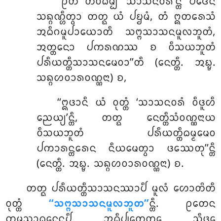
‘‘ᩑᨲᩴ ᨲᩥᩅᩥᨵᨾ᩠ᨸᩥ ‘ᩈᩣᩈᨶᩅᩁ’ᨶ᩠ᨲᩥ ᨸᨴᩮᨶ
ᩈᨦ᩠ᨣᨱ᩠ᩉᩥᨲ᩠ᩅᩣ ᨲᨲ᩠ᨳ ᨿᩴ ᨸᨮᨾᩴ, ᨲᩴ ᩍᨲᩁᩮᩈᩴ
ᩋᨵᩥᨣᨾᩪᨸᩣᨿᩮᩣᨲᩥ ᩈᨻ᩠ᨻᩈᩣᩈᨶᨾᩪᩃᨽᩪᨲᩴ,
ᩋᨲ᩠ᨲᨶᩮᩣ ᨸᨠᩁᨱᩔ ᨧ ᩅᩥᩈᨿᨽᩪᨲᩴ
ᨸᩁᩥᨿᨲ᩠ᨲᩥᩈᩣᩈᨶᨾᩮᩅᩣ’’ᨲᩥ (ᨶᩮᨲ᩠ᨲᩥ. ᩋᨭ᩠ᨮ.
ᩈᨦ᩠ᨣᩉᩅᩣᩁᩅᨱ᩠ᨱᨶᩣ) ᨧ,
‘‘ᩍᨴᩣᨶᩥ
ᨿᩴ ᩅᩩᨲ᩠ᨲᩴ ‘ᩈᩣᩈᨶᩅᩁᩴ ᩅᩥᨴᩪᩉᩥ
ᨬᩮᨿ᩠ᨿ’ᨶ᩠ᨲᩥ, ᨲᨲ᩠ᨳ ᨶᩮᨲ᩠ᨲᩥᩈᩴᩅᨱ᩠ᨱᨶᩣᨿ
ᩅᩥᩈᨿᨽᩪᨲᩴ ᨸᩁᩥᨿᨲ᩠ᨲᩥᨵᨾ᩠ᨾᨾᩮᩅ
ᨸᨠᩣᩁᨶ᩠ᨲᩁᩮᨶ ᨶᩥᨿᨾᩮᨲ᩠ᩅᩣ ᨴᩔᩮᨲᩩ’’ᨶ᩠ᨲᩥ
(ᨶᩮᨲ᩠ᨲᩥ. ᩋᨭ᩠ᨮ. ᩈᨦ᩠ᨣᩉᩅᩣᩁᩅᨱ᩠ᨱᨶᩣ) ᨧ.
ᨲᨲ᩠ᨳ ᨸᩁᩥᨿᨲ᩠ᨲᩥᩈᩣᩈᨶᩔᩣᨸᩥ ᨾᩪᩃᩴ ᩉᩮᩣᨲᩦᨲᩥ
ᩅᩩᨲ᩠ᨲᩴ
‘‘ᩈᨻ᩠ᨻᩈᩣᩈᨶᨾᩪᩃᨽᩪᨲ’’
ᨶ᩠ᨲᩥ. ᩑᨲᩮᨶ
ᨠᨾ᩠ᨾᩈᩣᨵᨶᩮᨶᨸᩥ ᩋᨵᩥᨸ᩠ᨸᩮᨲᨲ᩠ᨳᩮ ᩈᩥᨴ᩠ᨵᩮ