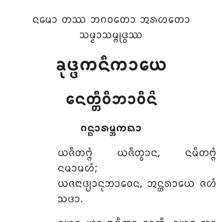
ᨶᨾᩮᩣ ᨲᩔ ᨽᨣᩅᨲᩮᩣ ᩋᩁᩉᨲᩮᩣ
ᩈᨾ᩠ᨾᩣᩈᨾ᩠ᨻᩩᨴ᩠ᨵᩔ
ᨡᩩᨴ᩠ᨴᨠᨶᩥᨠᩣᨿᩮ
ᨶᩮᨲ᩠ᨲᩥᩅᩥᨽᩣᩅᩥᨶᩦ
ᨣᨶ᩠ᨳᩣᩁᨾ᩠ᨽᨠᨳᩣ
ᨿᨩᩥᨲᨻ᩠ᨻᩴ
ᨿᨩᩥᨲ᩠ᩅᩣᨶ, ᨶᨾᩥᨲᨻ᩠ᨻᩴ
ᨶᨾᩣᨾᩉᩴ;
ᨿᨩᨶᩣᨴ᩠ᨿᩣᨶᩩᨽᩣᩅᩮᨶ, ᩋᨶ᩠ᨲᩁᩣᨿᩮ ᨩᩉᩴ
ᩈᨴᩣ.