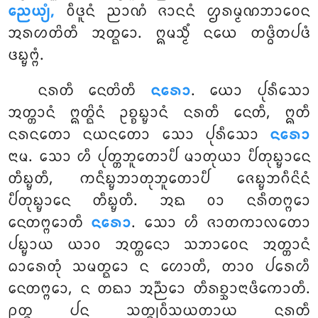
ᨬᩮᨿ᩠ᨿᩴ,
ᩅᩥᨴᩪᨶᩴ ᨬᩣᨱᩴ ᨩᩣᨶᨶᩴ ᩌᩁᨾ᩠ᨾᨱᨽᩣᩅᩮᨶ
ᩋᩁᩉᨲᩦᨲᩥ ᩋᨲ᩠ᨳᩮᩣ. ᩍᨾᩈ᩠ᨾᩥᩴ ᨶᨿᩮ ᨲᨴ᩠ᨵᩥᨲᨸᨴᩴ
ᨴᨭ᩠ᨮᨻ᩠ᨻᩴ.
ᨶᩁᨲᩥ
ᨶᩮᨲᩦᨲᩥ
ᨶᩁᩮᩣ
. ᨿᩮᩣ ᨸᩩᩁᩥᩈᩮᩣ
ᩋᨲ᩠ᨲᩣᨶᩴ ᩍᨲ᩠ᨳᩦᨶᩴ ᩏᨧ᩠ᨧᨭ᩠ᨮᩣᨶᩴ ᨶᩁᨲᩥ ᨶᩮᨲᩥ, ᩍᨲᩥ
ᨶᩁᨶᨲᩮᩣ ᨶᨿᨶᨲᩮᩣ ᩈᩮᩣ ᨸᩩᩁᩥᩈᩮᩣ
ᨶᩁᩮᩣ
ᨶᩣᨾ. ᩈᩮᩣ ᩉᩥ ᨸᩩᨲ᩠ᨲᨽᩪᨲᩮᩣᨸᩥ ᨾᩣᨲᩩᨿᩣ ᨸᩥᨲᩩᨭ᩠ᨮᩣᨶᩮ
ᨲᩥᨭ᩠ᨮᨲᩥ, ᨠᨶᩥᨭ᩠ᨮᨽᩣᨲᩩᨽᩪᨲᩮᩣᨸᩥ ᨩᩮᨭ᩠ᨮᨽᨣᩥᨶᩦᨶᩴ
ᨸᩥᨲᩩᨭ᩠ᨮᩣᨶᩮ ᨲᩥᨭ᩠ᨮᨲᩥ. ᩋᨳ ᩅᩣ ᨶᩁᩥᨲᨻ᩠ᨻᩮᩣ
ᨶᩮᨲᨻ᩠ᨻᩮᩣᨲᩥ
ᨶᩁᩮᩣ
. ᩈᩮᩣ ᩉᩥ ᨩᩣᨲᨠᩣᩃᨲᩮᩣ
ᨸᨭ᩠ᨮᩣᨿ ᨿᩣᩅ ᩋᨲ᩠ᨲᨶᩮᩣ ᩈᨽᩣᩅᩮᨶ ᩋᨲ᩠ᨲᩣᨶᩴ
ᨵᩣᩁᩮᨲᩩᩴ ᩈᨾᨲ᩠ᨳᩮᩣ ᨶ ᩉᩮᩣᨲᩥ, ᨲᩣᩅ ᨸᩁᩮᩉᩥ
ᨶᩮᨲᨻ᩠ᨻᩮᩣ, ᨶ ᨲᨳᩣ ᩋᨬ᩠ᨬᩮᩣ ᨲᩥᩁᨧ᩠ᨨᩣᨶᩣᨴᩥᨠᩮᩣᨲᩥ.
ᩑᨲ᩠ᨳ ᨸᨶ ᩈᨲ᩠ᨳᩩᩅᩥᩈᨿᨲᩣᨿ ᨶᩁᨲᩥ