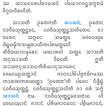
ᩔ
ᩈᩣᩈᨶᩅᩁᨸᩁᩣᨾᩈᨶᩴ ᨸᨿᩮᩣᨣᩅᨶ᩠ᨲᩈᨻ᩠ᨻᨶᩣᨾᩴ
ᩅᩥᨣ᩠ᨣᩉᩅᩥᩁᩉᩥᨲᩴ.
ᩈᩣᩈᨲᩥ ᩑᨲᩮᨶᩣᨲᩥ
ᩈᩣᩈᨶᩴ,
ᩑᨲᩮᨶ
ᨶᩅᩅᩥᨵᩈᩩᨲ᩠ᨲᨶ᩠ᨲᩮᨶ, ᨶᩅᩅᩥᨵᩈᩩᨲ᩠ᨲᨶ᩠ᨲᩈᩉᩥᨲᩮᨶ ᩅᩣ
ᩅᩁᩮᨶ ᩈᨻ᩠ᨻᩮᨶ ᩈᨾᨲ᩠ᨳᩮ ᩅᩮᨶᩮᨿ᩠ᨿᩮ
ᨴᩥᨭ᩠ᨮᨵᨾ᩠ᨾᩥᨠᩈᨾ᩠ᨸᩁᩣᨿᩥᨠᨸᩁᨾᨲ᩠ᨳᩮᩉᩥ
ᨲᩥᩅᩥᨵᨿᩣᨶᨾᩩᨡᩮᨶ ᨿᨳᩣᩁᩉᩴ ᩈᨲ᩠ᨲᩮ ᩈᩣᩈᨲᩥ
ᩋᨶᩩᩈᩣᩈᨲᩥ ᩅᩥᨶᩮᨲᩥ. ᩍᨲᩥ
ᩈᩣᩈᨶᩣᨶᩩᩈᩣᩈᨶᨠᩥᩁᩥᨿᩣᨶᩩᩈᩣᩁᩮᨶ
ᩅᩮᨶᩮᨿ᩠ᨿᩈᨲ᩠ᨲᩣᨶᩴ ᨩᩣᨶᨶᨸᨭᩥᨸᨩ᩠ᨩᨶᩣᨵᩥᨣᨾᩔ
ᨠᩣᩁᨱᨠᩁᨱᨲ᩠ᨲᩣ ‘‘ᩑᨲᩮᨶᩣ’’ᨲᩥ ᨸᨴᩮᨶ ᨶᩥᨴ᩠ᨴᩥᨭ᩠ᨮᩴ
ᨶᩅᩅᩥᨵᩈᩩᨲ᩠ᨲᨶ᩠ᨲᩴ, ᨶᩅᩅᩥᨵᩈᩩᨲ᩠ᨲᨶ᩠ᨲᩈᩉᩥᨲᩴ ᩅᩣ ᩅᩁᩴ ᩈᨻ᩠ᨻᩴ
ᩈᩣᩈᨶᩴ
ᨶᩣᨾ. ᨶᩅᩅᩥᨵᩈᩩᨲ᩠ᨲᨶ᩠ᨲᨴᩮᩈᨶᩣᨿ ᩉᩥ
ᩅᩮᨶᩮᨿ᩠ᨿᩣᨶᩴ ᨩᩣᨶᨶᩴ ᨸᩩᩁᩥᨾᨩᩣᨶᨶᩮᨶ ᨸᨧ᩠ᨨᩥᨾᨩᩣᨶᨶᩴ,