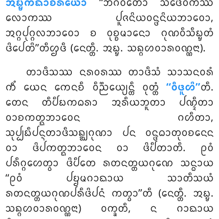
ᩋᨭ᩠ᨮᨠᨳᩣᨧᩁᩥᨿᩮᩣ
‘‘ᨽᨣᩅᨲᩮᩣ ᩈᨴᩮᩅᨠᩔ
ᩃᩮᩣᨠᩔ ᨸᩪᨩᨶᩦᨿᩅᨶ᩠ᨴᨶᩦᨿᨽᩣᩅᩮᩣ,
ᩋᨣ᩠ᨣᨸᩩᨣ᩠ᨣᩃᨽᩣᩅᩮᩣ ᨧ ᩅᩩᨧ᩠ᨧᨾᩣᨶᩮᩣ ᨣᩩᨱᩅᩥᩈᩥᨭ᩠ᨮᨲᩴ
ᨴᩦᨸᩮᨲᩦ’’ᨲᩥᩌᨴᩥ (ᨶᩮᨲ᩠ᨲᩥ. ᩋᨭ᩠ᨮ. ᩈᨦ᩠ᨣᩉᩅᩣᩁᩅᨱ᩠ᨱᨶᩣ).
ᨲᩣᨴᩥᩈᩔ ᨶᩁᩅᩁᩔ ᨲᩣᨴᩥᩈᩴ ᩈᩣᩈᨶᩅᩁᩴ
ᨠᩥᩴ ᨿᩮᨶ ᨠᩮᨶᨧᩥ ᩅᩥᨬ᩠ᨬᩮᨿ᩠ᨿᨶ᩠ᨲᩥ ᩅᩩᨲ᩠ᨲᩴ
‘‘ᩅᩥᨴᩪᩉᩦ’’
ᨲᩥ.
ᨲᩮᨶ ᨲᩥᨸᩥᨭᨠᨵᩁᩣ ᩋᩁᩥᨿᨽᩪᨲᩣ ᨸᨱ᩠ᨯᩥᨲᩣ
ᩅᩣᨧᨠᨲ᩠ᨳᨽᩣᩅᩮᨶ ᨣᩉᩥᨲᩣ,
ᩈᩩᨸ᩠ᨸᨭᩥᨸᨶ᩠ᨶᨲᩣᨴᩥᩈᨦ᩠ᨥᨣᩩᨱᩣ ᨸᨶ ᩅᨶ᩠ᨴᨵᩣᨲᩩᩅᨧᨶᩮᨶ
ᩅᩣ ᨴᩦᨸᨠᨲ᩠ᨳᨽᩣᩅᩮᨶ ᩅᩣ ᨴᩦᨸᩥᨲᩣᨲᩥ. ᩑᩅᩴ
ᨸᩁᩥᨣ᩠ᨣᩉᩮᨲ᩠ᩅᩣ ᨴᩦᨸᩥᨲᩮ ᩁᨲᨶᨲ᩠ᨲᨿᨣᩩᨱᩮ ᩈᨶ᩠ᨵᩣᨿ
‘‘ᩑᩅᩴ ᨸᨮᨾᨣᩣᨳᩣᨿ ᩈᩣᨲᩥᩈᨿᩴ
ᩁᨲᨶᨲ᩠ᨲᨿᨣᩩᨱᨸᩁᩥᨴᩦᨸᨶᩴ ᨠᨲ᩠ᩅᩣ’’ᨲᩥ (ᨶᩮᨲ᩠ᨲᩥ. ᩋᨭ᩠ᨮ.
ᩈᨦ᩠ᨣᩉᩅᩣᩁᩅᨱ᩠ᨱᨶᩣ) ᩅᨠ᩠ᨡᨲᩥ, ᨶ ᨣᩣᨳᩣᨿ