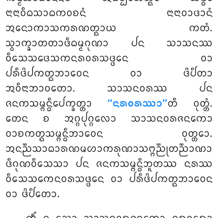
ᨶᩣᨶᩣᩅᩥᨵᩈᩣᨵᨠᩅᨧᨶᩴ ᨶᩣᨶᩣᩅᩣᨴᩣᨶᩴ
ᩋᨶᩮᩣᨠᩣᩈᨠᩁᨱᨲ᩠ᨳᩣᨿ ᨠᨲᩴ.
ᩈ᩠ᩅᩣᨠ᩠ᨡᩣᨲᨲᩣᨴᩥᨵᨾ᩠ᨾᨣᩩᨱᩣ ᨸᨶ ᩈᩣᩈᨶᩔ
ᩅᩥᩈᩮᩈᨴᩮᩈᨠᨶᩁᩅᩁᩈᨴ᩠ᨴᩮᨶ ᩅᩣ
ᨸᩁᩥᨴᩦᨸᨠᨲ᩠ᨳᨽᩣᩅᩮᨶ ᩅᩣ ᨴᩦᨸᩥᨲᩣ
ᩋᩅᩥᨶᩣᨽᩣᩅᨲᩮᩣ. ᩈᩣᩈᨶᩅᩁᩔ ᨸᨶ
ᨩᨶᨠᩈᨾ᩠ᨻᨶ᩠ᨵᩥᨸᩮᨠ᩠ᨡᨲ᩠ᨲᩣ
‘‘ᨶᩁᩅᩁᩔᩣ’’
ᨲᩥ ᩅᩩᨲ᩠ᨲᩴ.
ᨲᩮᨶ ᨧ ᩋᨣ᩠ᨣᨸᩩᨣ᩠ᨣᩃᩮᩣ ᩈᩣᩈᨶᩅᩁᨩᨶᨠᩮᩣ
ᩅᩣᨧᨠᨲ᩠ᨳᩈᨾ᩠ᨻᨶ᩠ᨵᩥᨽᩣᩅᩮᨶ ᩅᩩᨲ᩠ᨲᩮᩣ.
ᩋᨶᨬ᩠ᨬᩈᩣᨵᩣᩁᨱᨾᩉᩣᨠᩁᩩᨱᩣᩈᨻ᩠ᨻᨬ᩠ᨬᩩᨲᨬ᩠ᨬᩣᨱᩣ
ᨴᩥᨣᩩᨱᩅᩥᩈᩮᩈᩣ ᨸᨶ ᨩᨶᨠᩈᨾ᩠ᨻᨶ᩠ᨵᩥᨽᩪᨲᩔ ᨶᩁᩔ
ᩅᩥᩈᩮᩈᨠᩮᨶᩅᩁᩈᨴ᩠ᨴᩮᨶ ᩅᩣ ᨸᩁᩥᨴᩦᨸᨠᨲ᩠ᨳᨽᩣᩅᩮᨶ
ᩅᩣ ᨴᩦᨸᩥᨲᩮᩣ.