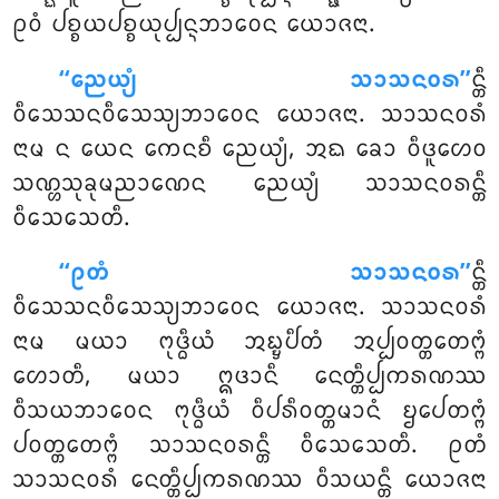
ᩑᩅᩴ ᨸᨧ᩠ᨧᨿᨸᨧ᩠ᨧᨿᩩᨸ᩠ᨸᨶ᩠ᨶᨽᩣᩅᩮᨶ ᨿᩮᩣᨩᨶᩣ.
‘‘ᨬᩮᨿ᩠ᨿᩴ ᩈᩣᩈᨶᩅᩁ’’
ᨶ᩠ᨲᩥ
ᩅᩥᩈᩮᩈᨶᩅᩥᩈᩮᩈ᩠ᨿᨽᩣᩅᩮᨶ ᨿᩮᩣᨩᨶᩣ. ᩈᩣᩈᨶᩅᩁᩴ
ᨶᩣᨾ ᨶ ᨿᩮᨶ ᨠᩮᨶᨧᩥ ᨬᩮᨿ᩠ᨿᩴ, ᩋᨳ ᨡᩮᩣ ᩅᩥᨴᩪᩉᩮᩅ
ᩈᨱ᩠ᩉᩈᩩᨡᩩᨾᨬᩣᨱᩮᨶ ᨬᩮᨿ᩠ᨿᩴ ᩈᩣᩈᨶᩅᩁᨶ᩠ᨲᩥ
ᩅᩥᩈᩮᩈᩮᨲᩥ.
‘‘ᩑᨲᩴ ᩈᩣᩈᨶᩅᩁ’’
ᨶ᩠ᨲᩥ
ᩅᩥᩈᩮᩈᨶᩅᩥᩈᩮᩈ᩠ᨿᨽᩣᩅᩮᨶ ᨿᩮᩣᨩᨶᩣ. ᩈᩣᩈᨶᩅᩁᩴ
ᨶᩣᨾ ᨾᨿᩣ ᨻᩩᨴ᩠ᨵᩥᨿᩴ ᩋᨭ᩠ᨮᨸᩥᨲᩴ ᩋᨸ᩠ᨸᩅᨲ᩠ᨲᩮᨲᨻ᩠ᨻᩴ
ᩉᩮᩣᨲᩥ, ᨾᨿᩣ ᩍᨴᩣᨶᩥ ᨶᩮᨲ᩠ᨲᩥᨸ᩠ᨸᨠᩁᨱᩔ
ᩅᩥᩈᨿᨽᩣᩅᩮᨶ ᨻᩩᨴ᩠ᨵᩥᨿᩴ ᩅᩥᨸᩁᩥᩅᨲ᩠ᨲᨾᩣᨶᩴ ᨮᨸᩮᨲᨻ᩠ᨻᩴ
ᨸᩅᨲ᩠ᨲᩮᨲᨻ᩠ᨻᩴ ᩈᩣᩈᨶᩅᩁᨶ᩠ᨲᩥ
ᩅᩥᩈᩮᩈᩮᨲᩥ. ᩑᨲᩴ
ᩈᩣᩈᨶᩅᩁᩴ ᨶᩮᨲ᩠ᨲᩥᨸ᩠ᨸᨠᩁᨱᩔ
ᩅᩥᩈᨿᨶ᩠ᨲᩥ ᨿᩮᩣᨩᨶᩣ