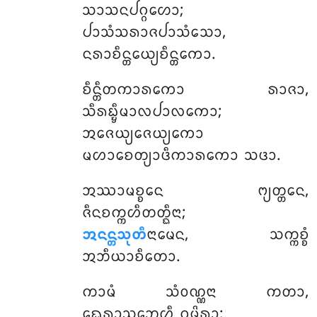
ᩈᩣᩈᨶᨸᨣ᩠ᨣᩉᩮᩣ;
ᨸᩣᩈᩴᩈᩁᩣᨩᨸᩣᩈᩴᩈᩮᩣ,
ᨶᩁᩣᨧᩥᨶ᩠ᨲᩮᨿ᩠ᨿᨧᩥᨶ᩠ᨲᨠᩮᩣ.
ᨧᩥᨶ᩠ᨲᩥᨲᨠᩣᩁᨠᩮᩣ ᩁᩣᨩᩣ,
ᩈᩥᩁᨭ᩠ᨮᩥᨾᩣᩃᨸᩣᩃᨠᩮᩣ;
ᩋᨩᩮᨿ᩠ᨿᨩᩮᨿ᩠ᨿᨠᩮᩣ
ᨾᩉᩣᨧᩮᨲ᩠ᨿᩣᨴᩥᨠᩣᩁᨠᩮᩣ ᩈᨴᩣ.
ᩋᩔᩣᨾᨧ᩠ᨧᩮᨶ ᨻ᩠ᨿᨲ᩠ᨲᩮᨶ,
ᨩᩥᨶᨧᨠ᩠ᨠᩉᩥᨲᨲ᩠ᨳᩥᨶᩣ;
ᩋᨶᨶ᩠ᨲᩈᩩᨲᩥ
ᨶᩣᨾᩮᨶ, ᩈᨠ᩠ᨠᨧ᩠ᨧᩴ
ᩋᨽᩥᨿᩣᨧᩥᨲᩮᩣ.
ᨠᩣᨾᩴ ᩈᩴᩅᨱ᩠ᨱᨶᩣ ᨠᨲᩣ,
ᨳᩮᩁᩣᩈᨽᩮᩉᩥ ᨣᨾ᩠ᨽᩦᩁᩣ;