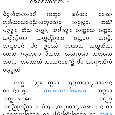
ᨶᩁᩅᩁᩔᩣ’’ᨲᩥ. –
ᨶᩥᨣ᩠ᨣᩉᩥᨲᩃᩮᩣᨸᩴ ᨠᨲ᩠ᩅᩣ ᩁᨧᩥᨲᩣ ᨣᩣᨳᩣ
ᩋᩁᩥᨿᩣᩈᩣᨾᨬ᩠ᨬᩃᨠ᩠ᨡᨱᩮᨶ ᩈᨾ᩠ᨸᨶ᩠ᨶᩣ. ᨠᨳᩴ?
ᨸᩩᨻ᩠ᨻᨯ᩠ᨰᩮ ᨲᩥᩴᩈ ᨾᨲ᩠ᨲᩣ, ᩋᨸᩁᨯ᩠ᨰᩮ ᩈᨲ᩠ᨲᩅᩦᩈ ᨾᨲ᩠ᨲᩣ.
ᩈᨾ᩠ᨸᩥᨱ᩠ᨯᩥᨲᩣ ᩈᨲ᩠ᨲᨸᨬ᩠ᨬᩣᩈ ᨾᨲ᩠ᨲᩣᩅ ᨽᩅᨶ᩠ᨲᩥ.
ᩋᨠ᩠ᨡᩁᩣᨶᩴ ᨸᨶ ᩍᨾᩥᩔᩴ ᨣᩣᨳᩣᨿᩴ ᩈᨲ᩠ᨲᨲᩥᩴᩈ.
ᨲᩮᩈᩩ ᨣᩁᩩᨠ᩠ᨡᩁᩣ ᩅᩦᩈᨲᩥ, ᩃᩉᩩᨠ᩠ᨡᩁᩣ ᩈᨲ᩠ᨲᩁᩈ
ᨽᩅᨶ᩠ᨲᩥ. ‘‘ᨲᩔᩮᨲᩴ ᩈᩣᩈᨶᩅᩁ’’ᨶ᩠ᨲᩥ ᨸᨶ ᩈᩣᨶᩩᨶᩣᩈᩥᨠᩴ
ᩅᩥᩁᩩᨩ᩠ᨫᨲᩥ.
ᨲᨲ᩠ᨳ
ᨶᩥᨴ᩠ᨴᩮᩈᨲ᩠ᨳᩮᩣ ᩋᨭ᩠ᨮᨠᨳᩣᨶᩩᩈᩣᩁᩮᨶ
ᩅᩥᨩᩣᨶᩥᨲᨻ᩠ᨻᩮᩣ.
ᩈᩃᩮᩣᨠᨸᩣᩃᩮᩣ
ᩈᨻ᩠ᨻᩮᩣ
ᩈᨲ᩠ᨲᩃᩮᩣᨠᩮᩣ ᩈᨠ᩠ᨠᨧ᩠ᨧᩴ
ᩈᨻ᩠ᨻᨬ᩠ᨬᩩᨲᨬ᩠ᨬᩣᨱᩣᨴᩥᩋᨶᩮᨠᨣᩩᨱᩣᨶᩩᩔᩁᨱᩮᨶ ᩅᩣ
ᨸᩪᨩᩮᨲᨻ᩠ᨻᨸᩪᨩᨶᩮᨶ ᩅᩣ ᨸᨭᩥᨸᨲ᩠ᨲᩥᨸᩪᨩᨶᩮᨶ ᩅᩣ
ᩈᨴᩣ