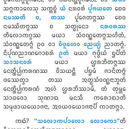
ᩈᨻ᩠ᨻᨠᩣᩃᩮᩈᩩ ᩈᨠ᩠ᨠᨧ᩠ᨧᩴ
ᨿᩴ
ᨶᩁᩅᩁᩴ
ᨸᩪᨩᨿᨲᩮ
ᨧᩮᩅ
ᨶᨾᩔᨲᩥ ᨧ, ᨲᩔ
ᨸᩪᨩᩮᨲᨻ᩠ᨻᩔ ᨧᩮᩅ
ᨶᨾᩔᩥᨲᨻ᩠ᨻᩔ ᨧ ᩈᨲ᩠ᨳᩩᨶᩮᩣ
ᨶᩁᩅᩁᩔ
ᨲᩥᩃᩮᩣᨠᨣ᩠ᨣᩔ ᨾᨿᩣ ᩈᩴᩅᨱ᩠ᨱᩮᨲᨻ᩠ᨻᩈᩉᩥᨲᩴ,
ᩈᩴᩅᨱ᩠ᨱᩮᨲᨻ᩠ᨻᩴ ᩑᩅ ᩅᩣ
ᩅᩥᨴᩪᩉᩮᩅ ᨬᩮᨿ᩠ᨿᩴ
ᨬᩣᨲᨻ᩠ᨻᩴ.
ᨶᩥᨸᩩᨱᨬᩣᨱᨣᩮᩣᨧᩁᩴ
ᩑᨲᩴ
ᨾᨿᩣ ᨻᩩᨴ᩠ᨵᩥᨿᩴ ᨮᨸᩥᨲᩴ
ᩈᩣᩈᨶᩅᩁᩴ
ᨾᨿᩣ ᩌᩁᨽᩥᨲᨻ᩠ᨻᩔ
ᨶᩮᨲ᩠ᨲᩥᨸ᩠ᨸᨠᩁᨱᩔ ᩅᩥᩈᨿᨶ᩠ᨲᩥ ᨸᨮᨾᩴ ᨩᩣᨶᩥᨲᨻ᩠ᨻᩴ
ᨴᩔᩮᨲ᩠ᩅᩣ ᨲᩔ ᩋᨲ᩠ᨳᩈᩴᩅᨱ᩠ᨱᨶᩣᨽᩪᨲᩴ
ᨶᩮᨲ᩠ᨲᩥᨸ᩠ᨸᨠᩁᨱᩴ ᩋᩉᩴ ᩌᩁᨽᩥᩔᩣᨾᩥ, ᨲᩴ ᨲᩩᨾ᩠ᩉᩮ
ᩈᩣᨵᩅᩮᩣ ᩈᩩᨱᩣᨳ ᨾᨶᩈᩥ ᨠᩁᩮᩣᨳᩣᨲᩥ
ᩈᨾᩩᨴᩣᨿᨿᩮᩣᨩᨶᩣ, ᩋᩅᨿᩅᨿᩮᩣᨩᨶᩣᨸᩥ ᨠᩣᨲᨻ᩠ᨻᩣ.
ᨠᨳᩴ?
‘‘ᩈᩃᩮᩣᨠᨸᩣᩃᩮᩣ ᩃᩮᩣᨠᩮᩣ’’
ᨲᩥ