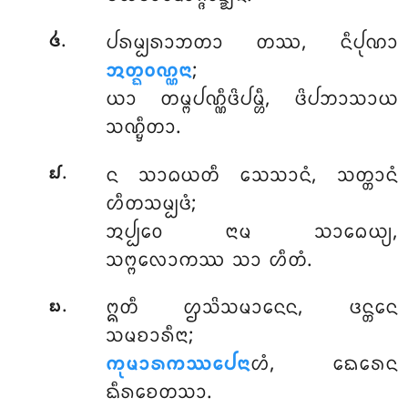
.
ᨸᩁᨾ᩠ᨸᩁᩣᨽᨲᩣ ᨲᩔ, ᨶᩥᨸᩩᨱᩣ
᪕
ᩋᨲ᩠ᨳᩅᨱ᩠ᨱᨶᩣ
;
ᨿᩣ ᨲᨾ᩠ᨻᨸᨱ᩠ᨱᩥᨴᩦᨸᨾ᩠ᩉᩥ, ᨴᩦᨸᨽᩣᩈᩣᨿ
ᩈᨱ᩠ᨮᩥᨲᩣ.
.
ᨶ ᩈᩣᨵᨿᨲᩥ ᩈᩮᩈᩣᨶᩴ, ᩈᨲ᩠ᨲᩣᨶᩴ
᪖
ᩉᩥᨲᩈᨾ᩠ᨸᨴᩴ;
ᩋᨸ᩠ᨸᩮᩅ ᨶᩣᨾ ᩈᩣᨵᩮᨿ᩠ᨿ,
ᩈᨻ᩠ᨻᩃᩮᩣᨠᩔ ᩈᩣ ᩉᩥᨲᩴ.
.
ᩍᨲᩥ ᩌᩈᩦᩈᨾᩣᨶᩮᨶ, ᨴᨶ᩠ᨲᩮᨶ
᪗
ᩈᨾᨧᩣᩁᩥᨶᩣ;
ᨠᩩᨾᩣᩁᨠᩔᨸᩮᨶᩣ
ᩉᩴ, ᨳᩮᩁᩮᨶ
ᨳᩥᩁᨧᩮᨲᩈᩣ.