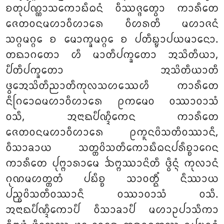
ᨧᨲᩩᨸᨱ᩠ᨱᩣᩈᨠᩮᩣᨭᩥᨵᨶᩴ ᩅᩥᩔᨩ᩠ᨩᩮᨲ᩠ᩅᩣ ᨠᩣᩁᩥᨲᩮ
ᨩᩮᨲᩅᨶᨾᩉᩣᩅᩥᩉᩣᩁᩮ ᩅᩥᩉᩁᨲᩥ ᨾᩉᩣᨩᨶᩴ
ᩈᨣ᩠ᨣᨾᨣ᩠ᨣᩮ ᨧ ᨾᩮᩣᨠ᩠ᨡᨾᨣ᩠ᨣᩮ ᨧ ᨸᨲᩥᨭ᩠ᨮᩣᨸᨿᨾᩣᨶᩮᩣ.
ᨲᨳᩣᨣᨲᩮᩣ ᩉᩥ ᨾᩣᨲᩥᨸᨠ᩠ᨡᨲᩮᩣ ᩋᩈᩦᨲᩥᨿᩣ,
ᨸᩥᨲᩥᨸᨠ᩠ᨡᨲᩮᩣ
ᩋᩈᩦᨲᩥᨿᩣᨲᩥ
ᨴ᩠ᩅᩮᩋᩈᩦᨲᩥᨬᩣᨲᩥᨠᩩᩃᩈᩉᩔᩮᩉᩥ ᨠᩣᩁᩥᨲᩮ
ᨶᩥᨣᩕᩮᩣᨵᨾᩉᩣᩅᩥᩉᩣᩁᩮ ᩑᨠᨾᩮᩅ ᩅᩔᩣᩅᩣᩈᩴ
ᩅᩈᩥ, ᩋᨶᩣᨳᨸᩥᨱ᩠ᨯᩥᨠᩮᨶ ᨠᩣᩁᩥᨲᩮ
ᨩᩮᨲᩅᨶᨾᩉᩣᩅᩥᩉᩣᩁᩮ ᩑᨠᩪᨶᩅᩦᩈᨲᩥᩅᩔᩣᨶᩥ,
ᩅᩥᩈᩣᨡᩣᨿ ᩈᨲ᩠ᨲᩅᩦᩈᨲᩥᨠᩮᩣᨭᩥᨵᨶᨸᩁᩥᨧ᩠ᨧᩣᨣᩮᨶ
ᨠᩣᩁᩥᨲᩮ ᨸᩩᨻ᩠ᨻᩣᩁᩣᨾᩮ ᨨᨻ᩠ᨻᩔᩣᨶᩦᨲᩥ ᨴ᩠ᩅᩥᨶ᩠ᨶᩴ ᨠᩩᩃᩣᨶᩴ
ᨣᩩᨱᨾᩉᨲ᩠ᨲᨲᩴ ᨸᨭᩥᨧ᩠ᨧ ᩈᩣᩅᨲ᩠ᨳᩥᩴ ᨶᩥᩔᩣᨿ
ᨸᨬ᩠ᨧᩅᩦᩈᨲᩥᩅᩔᩣᨶᩥ ᩅᩔᩣᩅᩣᩈᩴ ᩅᩈᩥ.
ᩋᨶᩣᨳᨸᩥᨱ᩠ᨯᩥᨠᩮᩣᨸᩥ ᩅᩥᩈᩣᨡᩣᨸᩥ ᨾᩉᩣᩏᨸᩣᩈᩥᨠᩣ