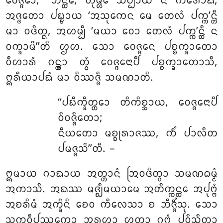
ᩅᩮᨩ᩠ᨩᩮᩣ, ‘‘ᨽᨶ᩠ᨲᩮ, ᨲᩩᨾ᩠ᩉᩮ ᩈᨸ᩠ᨸᩣᨿᩴ ᨶ ᨠᩁᩮᩣᨳ,
ᩋᨩ᩠ᨩᨲᩮᩣ ᨸᨭ᩠ᨮᩣᨿ ‘ᩋᩈᩩᨠᩮᨶ ᨾᩮ ᨲᩮᩃᩴ ᨸᨠ᩠ᨠ’ᨶ᩠ᨲᩥ
ᨾᩣ ᩅᨴᩥᨲ᩠ᨳ, ᩋᩉᨾ᩠ᨸᩥ ‘ᨾᨿᩣ ᩅᩮᩣ ᨲᩮᩃᩴ ᨸᨠ᩠ᨠ’ᨶ᩠ᨲᩥ ᨶ
ᩅᨠ᩠ᨡᩣᨾᩦ’’ᨲᩥ ᩌᩉ. ᩈᩮᩣ ᩅᩮᨩ᩠ᨩᩮᨶ ᨸᨧ᩠ᨧᨠ᩠ᨡᩣᨲᩮᩣ
ᩅᩥᩉᩣᩁᩴ ᨣᨶ᩠ᨲ᩠ᩅᩣ ᨲ᩠ᩅᩴ ᩅᩮᨩ᩠ᨩᩮᨶᩣᨸᩥ ᨸᨧ᩠ᨧᨠ᩠ᨡᩣᨲᩮᩣᩈᩥ,
ᩍᩁᩥᨿᩣᨸᨳᩴ ᨾᩣ ᩅᩥᩔᨩ᩠ᨩᩥ ᩈᨾᨱᩣᨲᩥ.
‘‘ᨸᨭᩥᨠ᩠ᨡᩥᨲ᩠ᨲᩮᩣ ᨲᩥᨠᩥᨧ᩠ᨨᩣᨿ, ᩅᩮᨩ᩠ᨩᩮᨶᩣᨸᩥ
ᩅᩥᩅᨩ᩠ᨩᩥᨲᩮᩣ;
ᨶᩥᨿᨲᩮᩣ ᨾᨧ᩠ᨧᩩᩁᩣᨩᩔ, ᨠᩥᩴ ᨸᩣᩃᩥᨲ
ᨸᨾᨩ᩠ᨩᩈᩦ’’ᨲᩥ. –
ᩍᨾᩣᨿ ᨣᩣᨳᩣᨿ ᩋᨲ᩠ᨲᩣᨶᩴ ᩒᩅᨴᩥᨲ᩠ᩅᩣ ᩈᨾᨱᨵᨾ᩠ᨾᩴ
ᩋᨠᩣᩈᩥ. ᩋᨳᩔ ᨾᨩ᩠ᨫᩥᨾᨿᩣᨾᩮ ᩋᨲᩥᨠ᩠ᨠᨶ᩠ᨲᩮ ᩋᨸᩩᨻ᩠ᨻᩴ
ᩋᨧᩁᩥᨾᩴ ᩋᨠ᩠ᨡᩦᨶᩥ ᨧᩮᩅ ᨠᩥᩃᩮᩈᩣ ᨧ ᨽᩥᨩ᩠ᨩᩥᩴᩈᩩ. ᩈᩮᩣ
ᩈᩩᨠ᩠ᨡᩅᩥᨸᩔᨠᩮᩣ ᩋᩁᩉᩣ ᩉᩩᨲ᩠ᩅᩣ ᨣᨻ᩠ᨽᩴ ᨸᩅᩥᩈᩥᨲ᩠ᩅᩣ