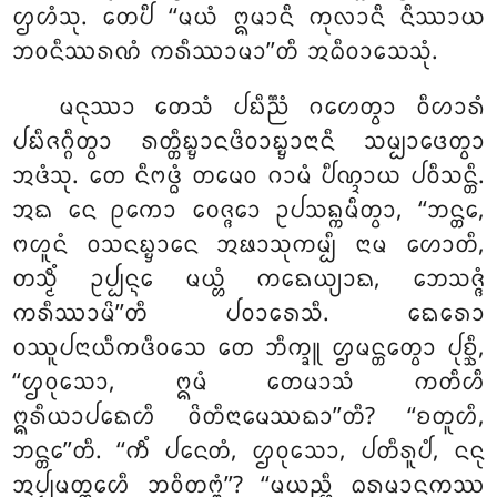
ᩌᩉᩴᩈᩩ. ᨲᩮᨸᩥ ‘‘ᨾᨿᩴ ᩍᨾᩣᨶᩥ ᨠᩩᩃᩣᨶᩥ ᨶᩥᩔᩣᨿ
ᨽᩅᨶᩥᩔᩁᨱᩴ ᨠᩁᩥᩔᩣᨾᩣ’’ᨲᩥ ᩋᨵᩥᩅᩣᩈᩮᩈᩩᩴ.
ᨾᨶᩩᩔᩣ
ᨲᩮᩈᩴ ᨸᨭᩥᨬ᩠ᨬᩴ ᨣᩉᩮᨲ᩠ᩅᩣ ᩅᩥᩉᩣᩁᩴ
ᨸᨭᩥᨩᨣ᩠ᨣᩥᨲ᩠ᩅᩣ ᩁᨲ᩠ᨲᩥᨭ᩠ᨮᩣᨶᨴᩥᩅᩣᨭ᩠ᨮᩣᨶᩣᨶᩥ ᩈᨾ᩠ᨸᩣᨴᩮᨲ᩠ᩅᩣ
ᩋᨴᩴᩈᩩ. ᨲᩮ ᨶᩥᨻᨴ᩠ᨵᩴ ᨲᨾᩮᩅ ᨣᩣᨾᩴ ᨸᩥᨱ᩠ᨯᩣᨿ ᨸᩅᩥᩈᨶ᩠ᨲᩥ.
ᩋᨳ ᨶᩮ ᩑᨠᩮᩣ ᩅᩮᨩ᩠ᨩᩮᩣ ᩏᨸᩈᨦ᩠ᨠᨾᩥᨲ᩠ᩅᩣ, ‘‘ᨽᨶ᩠ᨲᩮ,
ᨻᩉᩪᨶᩴ ᩅᩈᨶᨭ᩠ᨮᩣᨶᩮ ᩋᨹᩣᩈᩩᨠᨾ᩠ᨸᩥ ᨶᩣᨾ ᩉᩮᩣᨲᩥ,
ᨲᩈ᩠ᨾᩥᩴ ᩏᨸ᩠ᨸᨶ᩠ᨶᩮ ᨾᨿ᩠ᩉᩴ ᨠᨳᩮᨿ᩠ᨿᩣᨳ, ᨽᩮᩈᨩ᩠ᨩᩴ
ᨠᩁᩥᩔᩣᨾᩦ’’ᨲᩥ ᨸᩅᩣᩁᩮᩈᩥ. ᨳᩮᩁᩮᩣ
ᩅᩔᩪᨸᨶᩣᨿᩥᨠᨴᩥᩅᩈᩮ ᨲᩮ ᨽᩥᨠ᩠ᨡᩪ ᩌᨾᨶ᩠ᨲᩮᨲ᩠ᩅᩣ ᨸᩩᨧ᩠ᨨᩥ,
‘‘ᩌᩅᩩᩈᩮᩣ
, ᩍᨾᩴ ᨲᩮᨾᩣᩈᩴ ᨠᨲᩥᩉᩥ
ᩍᩁᩥᨿᩣᨸᨳᩮᩉᩥ ᩅᩦᨲᩥᨶᩣᨾᩮᩔᨳᩣ’’ᨲᩥ? ‘‘ᨧᨲᩪᩉᩥ,
ᨽᨶ᩠ᨲᩮ’’ᨲᩥ. ‘‘ᨠᩥᩴ ᨸᨶᩮᨲᩴ, ᩌᩅᩩᩈᩮᩣ, ᨸᨲᩥᩁᩪᨸᩴ, ᨶᨶᩩ
ᩋᨸ᩠ᨸᨾᨲ᩠ᨲᩮᩉᩥ ᨽᩅᩥᨲᨻ᩠ᨻᩴ’’? ‘‘ᨾᨿᨬ᩠ᩉᩥ ᨵᩁᨾᩣᨶᨠᩔ