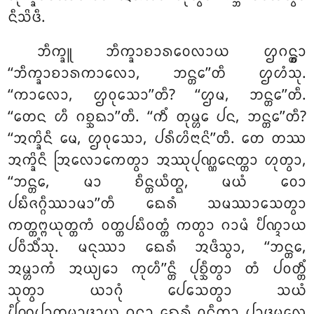
ᨶᩥᩈᩦᨴᩥ.
ᨽᩥᨠ᩠ᨡᩪ ᨽᩥᨠ᩠ᨡᩣᨧᩣᩁᩅᩮᩃᩣᨿ ᩌᨣᨶ᩠ᨲ᩠ᩅᩣ
‘‘ᨽᩥᨠ᩠ᨡᩣᨧᩣᩁᨠᩣᩃᩮᩣ, ᨽᨶ᩠ᨲᩮ’’ᨲᩥ ᩌᩉᩴᩈᩩ.
‘‘ᨠᩣᩃᩮᩣ, ᩌᩅᩩᩈᩮᩣ’’ᨲᩥ? ‘‘ᩌᨾ, ᨽᨶ᩠ᨲᩮ’’ᨲᩥ.
‘‘ᨲᩮᨶ ᩉᩥ ᨣᨧ᩠ᨨᨳᩣ’’ᨲᩥ. ‘‘ᨠᩥᩴ ᨲᩩᨾ᩠ᩉᩮ ᨸᨶ, ᨽᨶ᩠ᨲᩮ’’ᨲᩥ?
‘‘ᩋᨠ᩠ᨡᩦᨶᩥ ᨾᩮ, ᩌᩅᩩᩈᩮᩣ, ᨸᩁᩥᩉᩦᨶᩣᨶᩦ’’ᨲᩥ. ᨲᩮ ᨲᩔ
ᩋᨠ᩠ᨡᩦᨶᩥ ᩒᩃᩮᩣᨠᩮᨲ᩠ᩅᩣ ᩋᩔᩩᨸᩩᨱ᩠ᨱᨶᩮᨲ᩠ᨲᩣ ᩉᩩᨲ᩠ᩅᩣ,
‘‘ᨽᨶ᩠ᨲᩮ, ᨾᩣ ᨧᩥᨶ᩠ᨲᨿᩥᨲ᩠ᨳ, ᨾᨿᩴ
ᩅᩮᩣ
ᨸᨭᩥᨩᨣ᩠ᨣᩥᩔᩣᨾᩣ’’ᨲᩥ ᨳᩮᩁᩴ ᩈᨾᩔᩣᩈᩮᨲ᩠ᩅᩣ
ᨠᨲ᩠ᨲᨻ᩠ᨻᨿᩩᨲ᩠ᨲᨠᩴ ᩅᨲ᩠ᨲᨸᨭᩥᩅᨲ᩠ᨲᩴ ᨠᨲ᩠ᩅᩣ ᨣᩣᨾᩴ ᨸᩥᨱ᩠ᨯᩣᨿ
ᨸᩅᩥᩈᩥᩴᩈᩩ. ᨾᨶᩩᩔᩣ ᨳᩮᩁᩴ ᩋᨴᩥᩈ᩠ᩅᩣ, ‘‘ᨽᨶ᩠ᨲᩮ,
ᩋᨾ᩠ᩉᩣᨠᩴ ᩋᨿ᩠ᨿᩮᩣ ᨠᩩᩉᩥ’’ᨶ᩠ᨲᩥ ᨸᩩᨧ᩠ᨨᩥᨲ᩠ᩅᩣ ᨲᩴ ᨸᩅᨲ᩠ᨲᩥᩴ
ᩈᩩᨲ᩠ᩅᩣ ᨿᩣᨣᩩᩴ ᨸᩮᩈᩮᨲ᩠ᩅᩣ ᩈᨿᩴ
ᨸᩥᨱ᩠ᨯᨸᩣᨲᨾᩣᨴᩣᨿ ᨣᨶ᩠ᨲ᩠ᩅᩣ ᨳᩮᩁᩴ ᩅᨶ᩠ᨴᩥᨲ᩠ᩅᩣ ᨸᩣᨴᨾᩪᩃᩮ