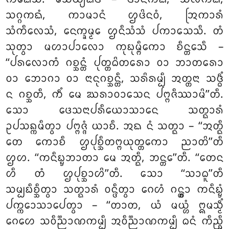
ᩈᨣ᩠ᨣᨠᨳᩴ, ᨠᩣᨾᩣᨶᩴ ᩌᨴᩦᨶᩅᩴ, ᩒᨠᩣᩁᩴ
ᩈᩴᨠᩥᩃᩮᩈᩴ, ᨶᩮᨠ᩠ᨡᨾ᩠ᨾᩮ ᩌᨶᩥᩈᩴᩈᩴ ᨸᨠᩣᩈᩮᩈᩥ. ᨲᩴ
ᩈᩩᨲ᩠ᩅᩣ ᨾᩉᩣᨸᩣᩃᩮᩣ ᨠᩩᨭᩩᨾ᩠ᨻᩥᨠᩮᩣ ᨧᩥᨶ᩠ᨲᩮᩈᩥ –
‘‘ᨸᩁᩃᩮᩣᨠᩴ ᨣᨧ᩠ᨨᨶ᩠ᨲᩴ ᨸᩩᨲ᩠ᨲᨵᩦᨲᩁᩮᩣ ᩅᩣ ᨽᩣᨲᩁᩮᩣ
ᩅᩣ ᨽᩮᩣᨣᩣ ᩅᩣ ᨶᩣᨶᩩᨣᨧ᩠ᨨᨶ᩠ᨲᩥ, ᩈᩁᩦᩁᨾ᩠ᨸᩥ ᩋᨲ᩠ᨲᨶᩣ
ᩈᨴ᩠ᨵᩥᩴ
ᨶ ᨣᨧ᩠ᨨᨲᩥ, ᨠᩥᩴ ᨾᩮ ᨥᩁᩣᩅᩣᩈᩮᨶ ᨸᨻ᩠ᨻᨩᩥᩔᩣᨾᩦ’’ᨲᩥ.
ᩈᩮᩣ ᨴᩮᩈᨶᩣᨸᩁᩥᨿᩮᩣᩈᩣᨶᩮ ᩈᨲ᩠ᨳᩣᩁᩴ
ᩏᨸᩈᨦ᩠ᨠᨾᩥᨲ᩠ᩅᩣ ᨸᨻ᩠ᨻᨩ᩠ᨩᩴ ᨿᩣᨧᩥ. ᩋᨳ ᨶᩴ ᩈᨲ᩠ᨳᩣ – ‘‘ᩋᨲ᩠ᨳᩥ
ᨲᩮ ᨠᩮᩣᨧᩥ ᩌᨸᩩᨧ᩠ᨨᩥᨲᨻ᩠ᨻᨿᩩᨲ᩠ᨲᨠᩮᩣ ᨬᩣᨲᩦ’’ᨲᩥ
ᩌᩉ. ‘‘ᨠᨶᩥᨭ᩠ᨮᨽᩣᨲᩣ ᨾᩮ ᩋᨲ᩠ᨳᩥ, ᨽᨶ᩠ᨲᩮ’’ᨲᩥ. ‘‘ᨲᩮᨶ
ᩉᩥ ᨲᩴ ᩌᨸᩩᨧ᩠ᨨᩣᩉᩦ’’ᨲᩥ. ᩈᩮᩣ ‘‘ᩈᩣᨵᩪ’’ᨲᩥ
ᩈᨾ᩠ᨸᨭᩥᨧ᩠ᨨᩥᨲ᩠ᩅᩣ ᩈᨲ᩠ᨳᩣᩁᩴ ᩅᨶ᩠ᨴᩥᨲ᩠ᩅᩣ ᨣᩮᩉᩴ ᨣᨶ᩠ᨲ᩠ᩅᩣ ᨠᨶᩥᨭ᩠ᨮᩴ
ᨸᨠ᩠ᨠᩮᩣᩈᩣᨸᩮᨲ᩠ᩅᩣ – ‘‘ᨲᩣᨲ, ᨿᩴ ᨾᨿ᩠ᩉᩴ ᩍᨾᩈ᩠ᨾᩥᩴ
ᨣᩮᩉᩮ ᩈᩅᩥᨬ᩠ᨬᩣᨱᨠᨾ᩠ᨸᩥ ᩋᩅᩥᨬ᩠ᨬᩣᨱᨠᨾ᩠ᨸᩥ ᨵᨶᩴ ᨠᩥᨬ᩠ᨧᩥ