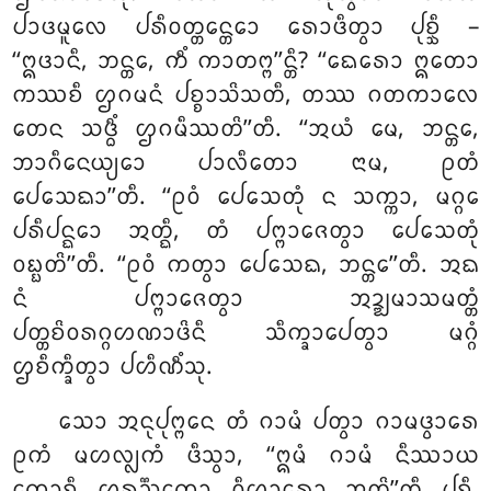
ᨸᩣᨴᨾᩪᩃᩮ ᨸᩁᩥᩅᨲ᩠ᨲᩮᨶ᩠ᨲᩮᩣ ᩁᩮᩣᨴᩥᨲ᩠ᩅᩣ ᨸᩩᨧ᩠ᨨᩥ –
‘‘ᩍᨴᩣᨶᩥ, ᨽᨶ᩠ᨲᩮ, ᨠᩥᩴ ᨠᩣᨲᨻ᩠ᨻ’’ᨶ᩠ᨲᩥ? ‘‘ᨳᩮᩁᩮᩣ ᩍᨲᩮᩣ
ᨠᩔᨧᩥ ᩌᨣᨾᨶᩴ ᨸᨧ᩠ᨧᩣᩈᩦᩈᨲᩥ, ᨲᩔ ᨣᨲᨠᩣᩃᩮ
ᨲᩮᨶ ᩈᨴ᩠ᨵᩥᩴ ᩌᨣᨾᩥᩔᨲᩦ’’ᨲᩥ. ‘‘ᩋᨿᩴ ᨾᩮ, ᨽᨶ᩠ᨲᩮ,
ᨽᩣᨣᩥᨶᩮᨿ᩠ᨿᩮᩣ ᨸᩣᩃᩥᨲᩮᩣ ᨶᩣᨾ, ᩑᨲᩴ
ᨸᩮᩈᩮᨳᩣ’’ᨲᩥ. ‘‘ᩑᩅᩴ ᨸᩮᩈᩮᨲᩩᩴ ᨶ ᩈᨠ᩠ᨠᩣ, ᨾᨣ᩠ᨣᩮ
ᨸᩁᩥᨸᨶ᩠ᨳᩮᩣ ᩋᨲ᩠ᨳᩥ, ᨲᩴ ᨸᨻ᩠ᨻᩣᨩᩮᨲ᩠ᩅᩣ ᨸᩮᩈᩮᨲᩩᩴ
ᩅᨭ᩠ᨭᨲᩦ’’ᨲᩥ. ‘‘ᩑᩅᩴ ᨠᨲ᩠ᩅᩣ ᨸᩮᩈᩮᨳ, ᨽᨶ᩠ᨲᩮ’’ᨲᩥ. ᩋᨳ
ᨶᩴ ᨸᨻ᩠ᨻᩣᨩᩮᨲ᩠ᩅᩣ ᩋᨯ᩠ᨰᨾᩣᩈᨾᨲ᩠ᨲᩴ
ᨸᨲ᩠ᨲᨧᩦᩅᩁᨣ᩠ᨣᩉᨱᩣᨴᩦᨶᩥ ᩈᩥᨠ᩠ᨡᩣᨸᩮᨲ᩠ᩅᩣ ᨾᨣ᩠ᨣᩴ
ᩌᨧᩥᨠ᩠ᨡᩥᨲ᩠ᩅᩣ ᨸᩉᩥᨱᩥᩴᩈᩩ.
ᩈᩮᩣ ᩋᨶᩩᨸᩩᨻ᩠ᨻᩮᨶ ᨲᩴ ᨣᩣᨾᩴ ᨸᨲ᩠ᩅᩣ ᨣᩣᨾᨴ᩠ᩅᩣᩁᩮ
ᩑᨠᩴ ᨾᩉᩃ᩠ᩃᨠᩴ ᨴᩥᩈ᩠ᩅᩣ, ‘‘ᩍᨾᩴ ᨣᩣᨾᩴ ᨶᩥᩔᩣᨿ
ᨠᩮᩣᨧᩥ ᩌᩁᨬ᩠ᨬᨠᩮᩣ ᩅᩥᩉᩣᩁᩮᩣ ᩋᨲ᩠ᨳᩦ’’ᨲᩥ ᨸᩩᨧ᩠ᨨᩥ.