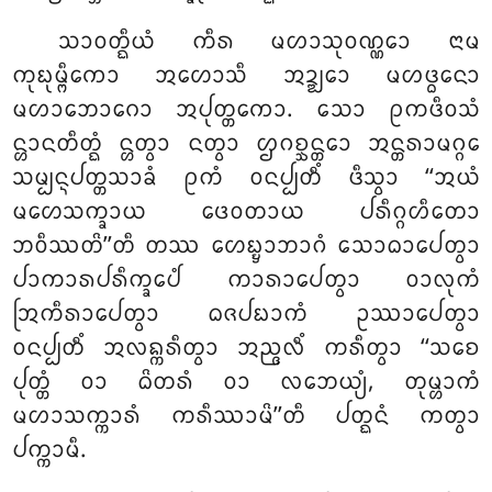
ᩈᩣᩅᨲ᩠ᨳᩥᨿᩴ ᨠᩥᩁ ᨾᩉᩣᩈᩩᩅᨱ᩠ᨱᩮᩣ ᨶᩣᨾ
ᨠᩩᨭᩩᨾ᩠ᨻᩥᨠᩮᩣ ᩋᩉᩮᩣᩈᩥ ᩋᨯ᩠ᨰᩮᩣ ᨾᩉᨴ᩠ᨵᨶᩮᩣ
ᨾᩉᩣᨽᩮᩣᨣᩮᩣ ᩋᨸᩩᨲ᩠ᨲᨠᩮᩣ. ᩈᩮᩣ ᩑᨠᨴᩥᩅᩈᩴ
ᨶ᩠ᩉᩣᨶᨲᩥᨲ᩠ᨳᩴ ᨶ᩠ᩉᨲ᩠ᩅᩣ ᨶᨲ᩠ᩅᩣ ᩌᨣᨧ᩠ᨨᨶ᩠ᨲᩮᩣ ᩋᨶ᩠ᨲᩁᩣᨾᨣ᩠ᨣᩮ
ᩈᨾ᩠ᨸᨶ᩠ᨶᨸᨲ᩠ᨲᩈᩣᨡᩴ ᩑᨠᩴ ᩅᨶᨸ᩠ᨸᨲᩥᩴ ᨴᩥᩈ᩠ᩅᩣ ‘‘ᩋᨿᩴ
ᨾᩉᩮᩈᨠ᩠ᨡᩣᨿ ᨴᩮᩅᨲᩣᨿ ᨸᩁᩥᨣ᩠ᨣᩉᩥᨲᩮᩣ
ᨽᩅᩥᩔᨲᩦ’’ᨲᩥ ᨲᩔ ᩉᩮᨭ᩠ᨮᩣᨽᩣᨣᩴ ᩈᩮᩣᨵᩣᨸᩮᨲ᩠ᩅᩣ
ᨸᩣᨠᩣᩁᨸᩁᩥᨠ᩠ᨡᩮᨸᩴ ᨠᩣᩁᩣᨸᩮᨲ᩠ᩅᩣ ᩅᩣᩃᩩᨠᩴ
ᩒᨠᩥᩁᩣᨸᩮᨲ᩠ᩅᩣ ᨵᨩᨸᨭᩣᨠᩴ ᩏᩔᩣᨸᩮᨲ᩠ᩅᩣ
ᩅᨶᨸ᩠ᨸᨲᩥᩴ ᩋᩃᨦ᩠ᨠᩁᩥᨲ᩠ᩅᩣ ᩋᨬ᩠ᨩᩃᩥᩴ ᨠᩁᩥᨲ᩠ᩅᩣ ‘‘ᩈᨧᩮ
ᨸᩩᨲ᩠ᨲᩴ ᩅᩣ ᨵᩦᨲᩁᩴ ᩅᩣ ᩃᨽᩮᨿ᩠ᨿᩴ, ᨲᩩᨾ᩠ᩉᩣᨠᩴ
ᨾᩉᩣᩈᨠ᩠ᨠᩣᩁᩴ ᨠᩁᩥᩔᩣᨾᩦ’’ᨲᩥ ᨸᨲ᩠ᨳᨶᩴ ᨠᨲ᩠ᩅᩣ
ᨸᨠ᩠ᨠᩣᨾᩥ.