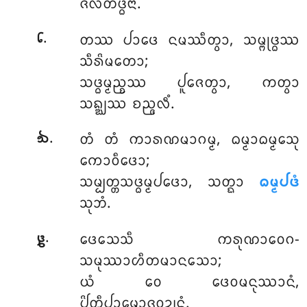
ᨩᩃᩥᨲᩥᨴ᩠ᨵᩥᨶᩣ.
.
ᨲᩔ ᨸᩣᨴᩮ ᨶᨾᩔᩥᨲ᩠ᩅᩣ, ᩈᨾ᩠ᨻᩩᨴ᩠ᨵᩔ
᪒
ᩈᩥᩁᩦᨾᨲᩮᩣ;
ᩈᨴ᩠ᨵᨾ᩠ᨾᨬ᩠ᨧᩔ ᨸᩪᨩᩮᨲ᩠ᩅᩣ, ᨠᨲ᩠ᩅᩣ
ᩈᨦ᩠ᨥᩔ ᨧᨬ᩠ᨩᩃᩥᩴ.
.
ᨲᩴ ᨲᩴ ᨠᩣᩁᨱᨾᩣᨣᨾ᩠ᨾ, ᨵᨾ᩠ᨾᩣᨵᨾ᩠ᨾᩮᩈᩩ
᪓
ᨠᩮᩣᩅᩥᨴᩮᩣ;
ᩈᨾ᩠ᨸᨲ᩠ᨲᩈᨴ᩠ᨵᨾ᩠ᨾᨸᨴᩮᩣ, ᩈᨲ᩠ᨳᩣ
ᨵᨾ᩠ᨾᨸᨴᩴ
ᩈᩩᨽᩴ.
.
ᨴᩮᩈᩮᩈᩥ
ᨠᩁᩩᨱᩣᩅᩮᨣ-
᪔
ᩈᨾᩩᩔᩣᩉᩥᨲᨾᩣᨶᩈᩮᩣ;
ᨿᩴ ᩅᩮ ᨴᩮᩅᨾᨶᩩᩔᩣᨶᩴ,
ᨸᩦᨲᩥᨸᩣᨾᩮᩣᨩ᩠ᨩᩅᨯ᩠ᨰᨶᩴ.