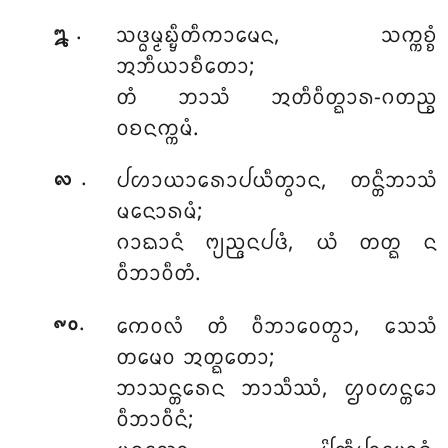
.
ᩈᨴ᩠ᨵᨾ᩠ᨾᨭ᩠ᨮᩥᨲᩥᨠᩣᨾᩮᨶ
, ᩈᨠ᩠ᨠᨧ᩠ᨧᩴ
᪘
ᩋᨽᩥᨿᩣᨧᩥᨲᩮᩣ;
ᨲᩴ ᨽᩣᩈᩴ ᩋᨲᩥᩅᩥᨲ᩠ᨳᩣᩁ-ᨣᨲᨬ᩠ᨧ
ᩅᨧᨶᨠ᩠ᨠᨾᩴ.
.
ᨸᩉᩣᨿᩣᩁᩮᩣᨸᨿᩥᨲ᩠ᩅᩣᨶ
, ᨲᨶ᩠ᨲᩥᨽᩣᩈᩴ
᪙
ᨾᨶᩮᩣᩁᨾᩴ;
ᨣᩣᨳᩣᨶᩴ ᨻ᩠ᨿᨬ᩠ᨩᨶᨸᨴᩴ, ᨿᩴ ᨲᨲ᩠ᨳ ᨶ
ᩅᩥᨽᩣᩅᩥᨲᩴ.
.
ᨠᩮᩅᩃᩴ ᨲᩴ ᩅᩥᨽᩣᩅᩮᨲ᩠ᩅᩣ, ᩈᩮᩈᩴ
᪑᪐
ᨲᨾᩮᩅ ᩋᨲ᩠ᨳᨲᩮᩣ;
ᨽᩣᩈᨶ᩠ᨲᩁᩮᨶ ᨽᩣᩈᩥᩔᩴ, ᩌᩅᩉᨶ᩠ᨲᩮᩣ
ᩅᩥᨽᩣᩅᩥᨶᩴ;