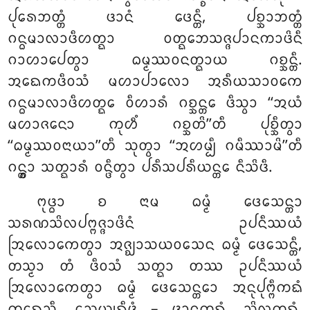
ᨸᩩᩁᩮᨽᨲ᩠ᨲᩴ ᨴᩣᨶᩴ ᨴᩮᨶ᩠ᨲᩥ, ᨸᨧ᩠ᨨᩣᨽᨲ᩠ᨲᩴ
ᨣᨶ᩠ᨵᨾᩣᩃᩣᨴᩥᩉᨲ᩠ᨳᩣ ᩅᨲ᩠ᨳᨽᩮᩈᨩ᩠ᨩᨸᩣᨶᨠᩣᨴᩦᨶᩥ
ᨣᩣᩉᩣᨸᩮᨲ᩠ᩅᩣ ᨵᨾ᩠ᨾᩔᩅᨶᨲ᩠ᨳᩣᨿ ᨣᨧ᩠ᨨᨶ᩠ᨲᩥ.
ᩋᨳᩮᨠᨴᩥᩅᩈᩴ ᨾᩉᩣᨸᩣᩃᩮᩣ ᩋᩁᩥᨿᩈᩣᩅᨠᩮ
ᨣᨶ᩠ᨵᨾᩣᩃᩣᨴᩥᩉᨲ᩠ᨳᩮ
ᩅᩥᩉᩣᩁᩴ ᨣᨧ᩠ᨨᨶ᩠ᨲᩮ ᨴᩥᩈ᩠ᩅᩣ ‘‘ᩋᨿᩴ
ᨾᩉᩣᨩᨶᩮᩣ ᨠᩩᩉᩥᩴ ᨣᨧ᩠ᨨᨲᩦ’’ᨲᩥ ᨸᩩᨧ᩠ᨨᩥᨲ᩠ᩅᩣ
‘‘ᨵᨾ᩠ᨾᩔᩅᨶᩣᨿᩣ’’ᨲᩥ ᩈᩩᨲ᩠ᩅᩣ ‘‘ᩋᩉᨾ᩠ᨸᩥ ᨣᨾᩥᩔᩣᨾᩦ’’ᨲᩥ
ᨣᨶ᩠ᨲ᩠ᩅᩣ ᩈᨲ᩠ᨳᩣᩁᩴ ᩅᨶ᩠ᨴᩥᨲ᩠ᩅᩣ ᨸᩁᩥᩈᨸᩁᩥᨿᨶ᩠ᨲᩮ ᨶᩥᩈᩦᨴᩥ.
ᨻᩩᨴ᩠ᨵᩣ ᨧ ᨶᩣᨾ ᨵᨾ᩠ᨾᩴ ᨴᩮᩈᩮᨶ᩠ᨲᩣ
ᩈᩁᨱᩈᩦᩃᨸᨻ᩠ᨻᨩ᩠ᨩᩣᨴᩦᨶᩴ ᩏᨸᨶᩥᩔᨿᩴ
ᩒᩃᩮᩣᨠᩮᨲ᩠ᩅᩣ ᩋᨩ᩠ᨫᩣᩈᨿᩅᩈᩮᨶ ᨵᨾ᩠ᨾᩴ ᨴᩮᩈᩮᨶ᩠ᨲᩥ,
ᨲᩈ᩠ᨾᩣ ᨲᩴ ᨴᩥᩅᩈᩴ ᩈᨲ᩠ᨳᩣ ᨲᩔ ᩏᨸᨶᩥᩔᨿᩴ
ᩒᩃᩮᩣᨠᩮᨲ᩠ᩅᩣ ᨵᨾ᩠ᨾᩴ ᨴᩮᩈᩮᨶ᩠ᨲᩮᩣ ᩋᨶᩩᨸᩩᨻ᩠ᨻᩥᨠᨳᩴ
ᨠᨳᩮᩈᩥ. ᩈᩮᨿ᩠ᨿᨳᩥᨴᩴ – ᨴᩣᨶᨠᨳᩴ, ᩈᩦᩃᨠᨳᩴ,