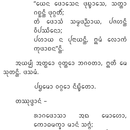
‘‘ᨿᩮᨶ
ᨴᩮᩣᩈᩮᨶ ᨴᩩᨭ᩠ᨮᩣᩈᩮ, ᩈᨲ᩠ᨲᩣ
ᨣᨧ᩠ᨨᨶ᩠ᨲᩥ ᨴᩩᨣ᩠ᨣᨲᩥᩴ;
ᨲᩴ ᨴᩮᩣᩈᩴ ᩈᨾ᩠ᨾᨴᨬ᩠ᨬᩣᨿ, ᨸᨩᩉᨶ᩠ᨲᩥ
ᩅᩥᨸᩔᩥᨶᩮᩣ;
ᨸᩉᩣᨿ ᨶ ᨸᩩᨶᩣᨿᨶ᩠ᨲᩥ, ᩍᨾᩴ ᩃᩮᩣᨠᩴ
ᨠᩩᨴᩣᨧᨶ’’ᨶ᩠ᨲᩥ.
ᩋᨿᨾ᩠ᨸᩥ ᩋᨲ᩠ᨳᩮᩣ ᩅᩩᨲ᩠ᨲᩮᩣ ᨽᨣᩅᨲᩣ, ᩍᨲᩥ ᨾᩮ
ᩈᩩᨲᨶ᩠ᨲᩥ. ᨴᩈᨾᩴ.
ᨸᨮᨾᩮᩣ ᩅᨣ᩠ᨣᩮᩣ ᨶᩥᨭ᩠ᨮᩥᨲᩮᩣ.
ᨲᩔᩩᨴ᩠ᨴᩣᨶᩴ –
ᩁᩣᨣᨴᩮᩣᩈᩣ ᩋᨳ ᨾᩮᩣᩉᩮᩣ,
ᨠᩮᩣᨵᨾᨠ᩠ᨡᩣ
ᨾᩣᨶᩴ ᩈᨻ᩠ᨻᩴ;