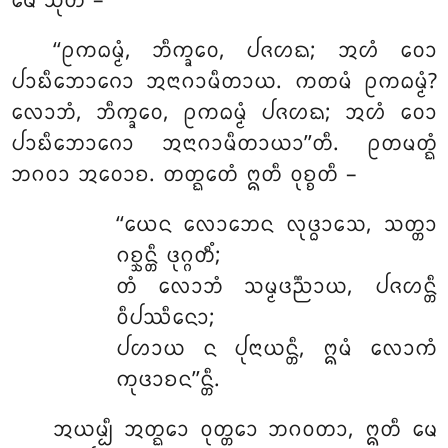
ᨾᩮ ᩈᩩᨲᩴ –
‘‘ᩑᨠᨵᨾ᩠ᨾᩴ, ᨽᩥᨠ᩠ᨡᩅᩮ, ᨸᨩᩉᨳ; ᩋᩉᩴ ᩅᩮᩣ
ᨸᩣᨭᩥᨽᩮᩣᨣᩮᩣ ᩋᨶᩣᨣᩣᨾᩥᨲᩣᨿ. ᨠᨲᨾᩴ ᩑᨠᨵᨾ᩠ᨾᩴ?
ᩃᩮᩣᨽᩴ, ᨽᩥᨠ᩠ᨡᩅᩮ, ᩑᨠᨵᨾ᩠ᨾᩴ ᨸᨩᩉᨳ; ᩋᩉᩴ ᩅᩮᩣ
ᨸᩣᨭᩥᨽᩮᩣᨣᩮᩣ ᩋᨶᩣᨣᩣᨾᩥᨲᩣᨿᩣ’’ᨲᩥ. ᩑᨲᨾᨲ᩠ᨳᩴ
ᨽᨣᩅᩣ ᩋᩅᩮᩣᨧ. ᨲᨲ᩠ᨳᩮᨲᩴ ᩍᨲᩥ ᩅᩩᨧ᩠ᨧᨲᩥ –
‘‘ᨿᩮᨶ
ᩃᩮᩣᨽᩮᨶ ᩃᩩᨴ᩠ᨵᩣᩈᩮ, ᩈᨲ᩠ᨲᩣ
ᨣᨧ᩠ᨨᨶ᩠ᨲᩥ ᨴᩩᨣ᩠ᨣᨲᩥᩴ;
ᨲᩴ ᩃᩮᩣᨽᩴ ᩈᨾ᩠ᨾᨴᨬ᩠ᨬᩣᨿ, ᨸᨩᩉᨶ᩠ᨲᩥ
ᩅᩥᨸᩔᩥᨶᩮᩣ;
ᨸᩉᩣᨿ ᨶ ᨸᩩᨶᩣᨿᨶ᩠ᨲᩥ, ᩍᨾᩴ ᩃᩮᩣᨠᩴ
ᨠᩩᨴᩣᨧᨶ’’ᨶ᩠ᨲᩥ.
ᩋᨿᨾ᩠ᨸᩥ ᩋᨲ᩠ᨳᩮᩣ ᩅᩩᨲ᩠ᨲᩮᩣ ᨽᨣᩅᨲᩣ, ᩍᨲᩥ ᨾᩮ