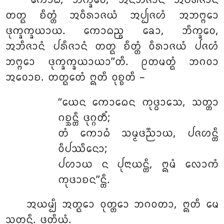
‘‘ᨠᩮᩣᨵᩴ, ᨽᩥᨠ᩠ᨡᩅᩮ, ᩋᨶᨽᩥᨩᩣᨶᩴ ᩋᨸᩁᩥᨩᩣᨶᩴ
ᨲᨲ᩠ᨳ ᨧᩥᨲ᩠ᨲᩴ ᩋᩅᩥᩁᩣᨩᨿᩴ ᩋᨸ᩠ᨸᨩᩉᩴ ᩋᨽᨻ᩠ᨻᩮᩣ
ᨴᩩᨠ᩠ᨡᨠ᩠ᨡᨿᩣᨿ. ᨠᩮᩣᨵᨬ᩠ᨧ ᨡᩮᩣ, ᨽᩥᨠ᩠ᨡᩅᩮ,
ᩋᨽᩥᨩᩣᨶᩴ ᨸᩁᩥᨩᩣᨶᩴ ᨲᨲ᩠ᨳ ᨧᩥᨲ᩠ᨲᩴ ᩅᩥᩁᩣᨩᨿᩴ ᨸᨩᩉᩴ
ᨽᨻ᩠ᨻᩮᩣ ᨴᩩᨠ᩠ᨡᨠ᩠ᨡᨿᩣᨿᩣ’’ᨲᩥ. ᩑᨲᨾᨲ᩠ᨳᩴ ᨽᨣᩅᩣ
ᩋᩅᩮᩣᨧ. ᨲᨲ᩠ᨳᩮᨲᩴ ᩍᨲᩥ ᩅᩩᨧ᩠ᨧᨲᩥ –
‘‘ᨿᩮᨶ
ᨠᩮᩣᨵᩮᨶ ᨠᩩᨴ᩠ᨵᩣᩈᩮ, ᩈᨲ᩠ᨲᩣ
ᨣᨧ᩠ᨨᨶ᩠ᨲᩥ ᨴᩩᨣ᩠ᨣᨲᩥᩴ;
ᨲᩴ ᨠᩮᩣᨵᩴ ᩈᨾ᩠ᨾᨴᨬ᩠ᨬᩣᨿ, ᨸᨩᩉᨶ᩠ᨲᩥ
ᩅᩥᨸᩔᩥᨶᩮᩣ;
ᨸᩉᩣᨿ ᨶ ᨸᩩᨶᩣᨿᨶ᩠ᨲᩥ, ᩍᨾᩴ ᩃᩮᩣᨠᩴ
ᨠᩩᨴᩣᨧᨶ’’ᨶ᩠ᨲᩥ.
ᩋᨿᨾ᩠ᨸᩥ ᩋᨲ᩠ᨳᩮᩣ ᩅᩩᨲ᩠ᨲᩮᩣ ᨽᨣᩅᨲᩣ, ᩍᨲᩥ ᨾᩮ
ᩈᩩᨲᨶ᩠ᨲᩥ. ᨴᩩᨲᩥᨿᩴ.