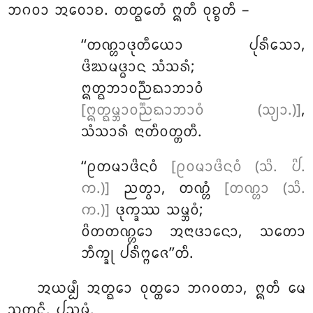
ᨽᨣᩅᩣ ᩋᩅᩮᩣᨧ. ᨲᨲ᩠ᨳᩮᨲᩴ ᩍᨲᩥ ᩅᩩᨧ᩠ᨧᨲᩥ –
‘‘ᨲᨱ᩠ᩉᩣᨴᩩᨲᩥᨿᩮᩣ
ᨸᩩᩁᩥᩈᩮᩣ,
ᨴᩦᨥᨾᨴ᩠ᨵᩣᨶ ᩈᩴᩈᩁᩴ;
ᩍᨲ᩠ᨳᨽᩣᩅᨬ᩠ᨬᨳᩣᨽᩣᩅᩴ
[ᩍᨲ᩠ᨳᨾ᩠ᨽᩣᩅᨬ᩠ᨬᨳᩣᨽᩣᩅᩴ (ᩈ᩠ᨿᩣ.)]
,
ᩈᩴᩈᩣᩁᩴ ᨶᩣᨲᩥᩅᨲ᩠ᨲᨲᩥ.
‘‘ᩑᨲᨾᩣᨴᩦᨶᩅᩴ
[ᩑᩅᨾᩣᨴᩦᨶᩅᩴ (ᩈᩦ. ᨸᩦ.
ᨠ.)]
ᨬᨲ᩠ᩅᩣ, ᨲᨱ᩠ᩉᩴ
[ᨲᨱ᩠ᩉᩣ (ᩈᩦ.
ᨠ.)]
ᨴᩩᨠ᩠ᨡᩔ ᩈᨾ᩠ᨽᩅᩴ;
ᩅᩦᨲᨲᨱ᩠ᩉᩮᩣ ᩋᨶᩣᨴᩣᨶᩮᩣ, ᩈᨲᩮᩣ
ᨽᩥᨠ᩠ᨡᩩ ᨸᩁᩥᨻ᩠ᨻᨩᩮ’’ᨲᩥ.
ᩋᨿᨾ᩠ᨸᩥ ᩋᨲ᩠ᨳᩮᩣ ᩅᩩᨲ᩠ᨲᩮᩣ ᨽᨣᩅᨲᩣ, ᩍᨲᩥ ᨾᩮ
ᩈᩩᨲᨶ᩠ᨲᩥ. ᨸᨬ᩠ᨧᨾᩴ.