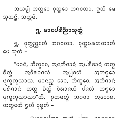
ᩋᨿᨾ᩠ᨸᩥ ᩋᨲ᩠ᨳᩮᩣ ᩅᩩᨲ᩠ᨲᩮᩣ ᨽᨣᩅᨲᩣ, ᩍᨲᩥ ᨾᩮ
ᩈᩩᨲᨶ᩠ᨲᩥ. ᩈᨲ᩠ᨲᨾᩴ.
᪘. ᨾᩣᨶᨸᩁᩥᨬ᩠ᨬᩣᩈᩩᨲ᩠ᨲᩴ
. ᩅᩩᨲ᩠ᨲᨬ᩠ᩉᩮᨲᩴ ᨽᨣᩅᨲᩣ, ᩅᩩᨲ᩠ᨲᨾᩁᩉᨲᩣᨲᩥ
᪘
ᨾᩮ ᩈᩩᨲᩴ –
‘‘ᨾᩣᨶᩴ, ᨽᩥᨠ᩠ᨡᩅᩮ, ᩋᨶᨽᩥᨩᩣᨶᩴ ᩋᨸᩁᩥᨩᩣᨶᩴ ᨲᨲ᩠ᨳ
ᨧᩥᨲ᩠ᨲᩴ ᩋᩅᩥᩁᩣᨩᨿᩴ ᩋᨸ᩠ᨸᨩᩉᩴ ᩋᨽᨻ᩠ᨻᩮᩣ
ᨴᩩᨠ᩠ᨡᨠ᩠ᨡᨿᩣᨿ
. ᨾᩣᨶᨬ᩠ᨧ ᨡᩮᩣ, ᨽᩥᨠ᩠ᨡᩅᩮ, ᩋᨽᩥᨩᩣᨶᩴ
ᨸᩁᩥᨩᩣᨶᩴ ᨲᨲ᩠ᨳ ᨧᩥᨲ᩠ᨲᩴ ᩅᩥᩁᩣᨩᨿᩴ ᨸᨩᩉᩴ ᨽᨻ᩠ᨻᩮᩣ
ᨴᩩᨠ᩠ᨡᨠ᩠ᨡᨿᩣᨿᩣ’’ᨲᩥ. ᩑᨲᨾᨲ᩠ᨳᩴ ᨽᨣᩅᩣ ᩋᩅᩮᩣᨧ.
ᨲᨲ᩠ᨳᩮᨲᩴ ᩍᨲᩥ ᩅᩩᨧ᩠ᨧᨲᩥ –