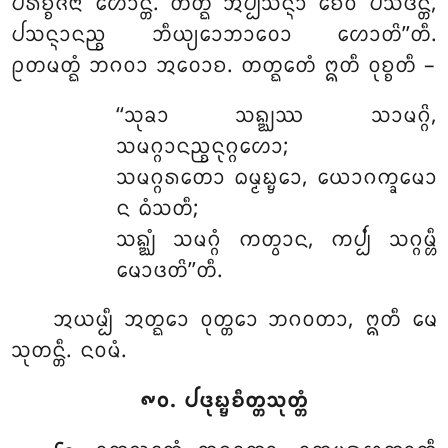
ᨸᩁᩥᨧ᩠ᨧᨩᨶᩣ ᩉᩮᩣᨶ᩠ᨲᩥ. ᨲᨲ᩠ᨳ ᩋᨸ᩠ᨸᩈᨶ᩠ᨶᩣ ᨧᩮᩅ ᨸᩈᩦᨴᨶ᩠ᨲᩥ,
ᨸᩈᨶ᩠ᨶᩣᨶᨬ᩠ᨧ ᨽᩥᨿ᩠ᨿᩮᩣᨽᩣᩅᩮᩣ ᩉᩮᩣᨲᩦ’’ᨲᩥ.
ᩑᨲᨾᨲ᩠ᨳᩴ ᨽᨣᩅᩣ ᩋᩅᩮᩣᨧ. ᨲᨲ᩠ᨳᩮᨲᩴ ᩍᨲᩥ ᩅᩩᨧ᩠ᨧᨲᩥ –
‘‘ᩈᩩᨡᩣ ᩈᨦ᩠ᨥᩔ ᩈᩣᨾᨣ᩠ᨣᩦ,
ᩈᨾᨣ᩠ᨣᩣᨶᨬ᩠ᨧᨶᩩᨣ᩠ᨣᩉᩮᩣ;
ᩈᨾᨣ᩠ᨣᩁᨲᩮᩣ ᨵᨾ᩠ᨾᨭ᩠ᨮᩮᩣ, ᨿᩮᩣᨣᨠ᩠ᨡᩮᨾᩣ
ᨶ ᨵᩴᩈᨲᩥ;
ᩈᨦ᩠ᨥᩴ ᩈᨾᨣ᩠ᨣᩴ ᨠᨲ᩠ᩅᩣᨶ, ᨠᨸ᩠ᨸᩴ ᩈᨣ᩠ᨣᨾ᩠ᩉᩥ
ᨾᩮᩣᨴᨲᩦ’’ᨲᩥ.
ᩋᨿᨾ᩠ᨸᩥ
ᩋᨲ᩠ᨳᩮᩣ ᩅᩩᨲ᩠ᨲᩮᩣ ᨽᨣᩅᨲᩣ, ᩍᨲᩥ ᨾᩮ
ᩈᩩᨲᨶ᩠ᨲᩥ. ᨶᩅᨾᩴ.
᪑᪐. ᨸᨴᩩᨭ᩠ᨮᨧᩥᨲ᩠ᨲᩈᩩᨲ᩠ᨲᩴ