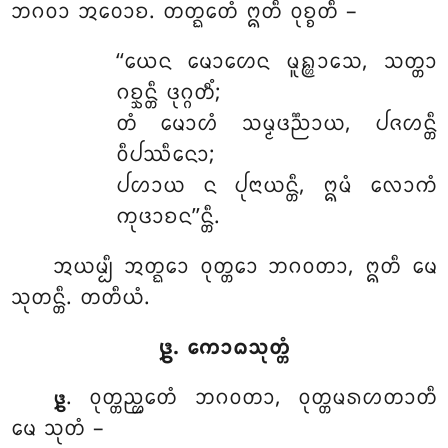
ᨽᨣᩅᩣ ᩋᩅᩮᩣᨧ. ᨲᨲ᩠ᨳᩮᨲᩴ ᩍᨲᩥ ᩅᩩᨧ᩠ᨧᨲᩥ –
‘‘ᨿᩮᨶ ᨾᩮᩣᩉᩮᨶ ᨾᩪᩊ᩠ᩉᩣᩈᩮ, ᩈᨲ᩠ᨲᩣ
ᨣᨧ᩠ᨨᨶ᩠ᨲᩥ ᨴᩩᨣ᩠ᨣᨲᩥᩴ;
ᨲᩴ ᨾᩮᩣᩉᩴ ᩈᨾ᩠ᨾᨴᨬ᩠ᨬᩣᨿ, ᨸᨩᩉᨶ᩠ᨲᩥ
ᩅᩥᨸᩔᩥᨶᩮᩣ;
ᨸᩉᩣᨿ ᨶ ᨸᩩᨶᩣᨿᨶ᩠ᨲᩥ, ᩍᨾᩴ ᩃᩮᩣᨠᩴ
ᨠᩩᨴᩣᨧᨶ’’ᨶ᩠ᨲᩥ.
ᩋᨿᨾ᩠ᨸᩥ
ᩋᨲ᩠ᨳᩮᩣ ᩅᩩᨲ᩠ᨲᩮᩣ ᨽᨣᩅᨲᩣ, ᩍᨲᩥ ᨾᩮ
ᩈᩩᨲᨶ᩠ᨲᩥ. ᨲᨲᩥᨿᩴ.
᪔. ᨠᩮᩣᨵᩈᩩᨲ᩠ᨲᩴ
. ᩅᩩᨲ᩠ᨲᨬ᩠ᩉᩮᨲᩴ ᨽᨣᩅᨲᩣ, ᩅᩩᨲ᩠ᨲᨾᩁᩉᨲᩣᨲᩥ
᪔
ᨾᩮ ᩈᩩᨲᩴ –