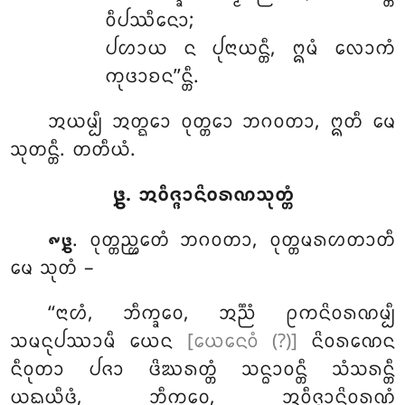
ᩅᩥᨸᩔᩥᨶᩮᩣ;
ᨸᩉᩣᨿ ᨶ ᨸᩩᨶᩣᨿᨶ᩠ᨲᩥ, ᩍᨾᩴ ᩃᩮᩣᨠᩴ
ᨠᩩᨴᩣᨧᨶ’’ᨶ᩠ᨲᩥ.
ᩋᨿᨾ᩠ᨸᩥ ᩋᨲ᩠ᨳᩮᩣ ᩅᩩᨲ᩠ᨲᩮᩣ ᨽᨣᩅᨲᩣ, ᩍᨲᩥ ᨾᩮ
ᩈᩩᨲᨶ᩠ᨲᩥ. ᨲᨲᩥᨿᩴ.
᪔. ᩋᩅᩥᨩ᩠ᨩᩣᨶᩦᩅᩁᨱᩈᩩᨲ᩠ᨲᩴ
. ᩅᩩᨲ᩠ᨲᨬ᩠ᩉᩮᨲᩴ ᨽᨣᩅᨲᩣ, ᩅᩩᨲ᩠ᨲᨾᩁᩉᨲᩣᨲᩥ
᪑᪔
ᨾᩮ ᩈᩩᨲᩴ –
‘‘ᨶᩣᩉᩴ, ᨽᩥᨠ᩠ᨡᩅᩮ, ᩋᨬ᩠ᨬᩴ ᩑᨠᨶᩦᩅᩁᨱᨾ᩠ᨸᩥ
ᩈᨾᨶᩩᨸᩔᩣᨾᩥ ᨿᩮᨶ
[ᨿᩮᨶᩮᩅᩴ (?)]
ᨶᩦᩅᩁᨱᩮᨶ
ᨶᩥᩅᩩᨲᩣ ᨸᨩᩣ ᨴᩦᨥᩁᨲ᩠ᨲᩴ
ᩈᨶ᩠ᨵᩣᩅᨶ᩠ᨲᩥ ᩈᩴᩈᩁᨶ᩠ᨲᩥ
ᨿᨳᨿᩥᨴᩴ, ᨽᩥᨠ᩠ᨡᩅᩮ, ᩋᩅᩥᨩ᩠ᨩᩣᨶᩦᩅᩁᨱᩴ