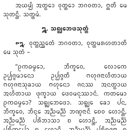
ᩋᨿᨾ᩠ᨸᩥ ᩋᨲ᩠ᨳᩮᩣ ᩅᩩᨲ᩠ᨲᩮᩣ ᨽᨣᩅᨲᩣ, ᩍᨲᩥ ᨾᩮ
ᩈᩩᨲᨶ᩠ᨲᩥ. ᩈᨲ᩠ᨲᨾᩴ.
᪘. ᩈᨦ᩠ᨥᨽᩮᨴᩈᩩᨲ᩠ᨲᩴ
. ᩅᩩᨲ᩠ᨲᨬ᩠ᩉᩮᨲᩴ
ᨽᨣᩅᨲᩣ, ᩅᩩᨲ᩠ᨲᨾᩁᩉᨲᩣᨲᩥ
᪑᪘
ᨾᩮ ᩈᩩᨲᩴ –
‘‘ᩑᨠᨵᨾ᩠ᨾᩮᩣ, ᨽᩥᨠ᩠ᨡᩅᩮ, ᩃᩮᩣᨠᩮ
ᩏᨸ᩠ᨸᨩ᩠ᨩᨾᩣᨶᩮᩣ
ᩏᨸ᩠ᨸᨩ᩠ᨩᨲᩥ ᨻᩉᩩᨩᨶᩣᩉᩥᨲᩣᨿ
ᨻᩉᩩᨩᨶᩣᩈᩩᨡᩣᨿ ᨻᩉᩩᨶᩮᩣ ᨩᨶᩔ ᩋᨶᨲ᩠ᨳᩣᨿ
ᩋᩉᩥᨲᩣᨿ ᨴᩩᨠ᩠ᨡᩣᨿ ᨴᩮᩅᨾᨶᩩᩔᩣᨶᩴ. ᨠᨲᨾᩮᩣ
ᩑᨠᨵᨾ᩠ᨾᩮᩣ? ᩈᨦ᩠ᨥᨽᩮᨴᩮᩣ. ᩈᨦ᩠ᨥᩮ ᨡᩮᩣ ᨸᨶ,
ᨽᩥᨠ᩠ᨡᩅᩮ, ᨽᩥᨶ᩠ᨶᩮ ᩋᨬ᩠ᨬᨾᨬ᩠ᨬᩴ ᨽᨱ᩠ᨯᨶᩣᨶᩥ ᨧᩮᩅ ᩉᩮᩣᨶ᩠ᨲᩥ,
ᩋᨬ᩠ᨬᨾᨬ᩠ᨬᩴ ᨸᩁᩥᨽᩣᩈᩣ ᨧ ᩉᩮᩣᨶ᩠ᨲᩥ
, ᩋᨬ᩠ᨬᨾᨬ᩠ᨬᩴ
ᨸᩁᩥᨠ᩠ᨡᩮᨸᩣ ᨧ ᩉᩮᩣᨶ᩠ᨲᩥ, ᩋᨬ᩠ᨬᨾᨬ᩠ᨬᩴ ᨸᩁᩥᨧ᩠ᨧᨩᨶᩣ ᨧ