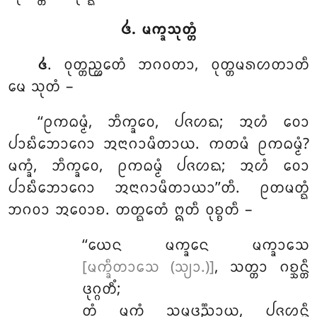
᪕. ᨾᨠ᩠ᨡᩈᩩᨲ᩠ᨲᩴ
. ᩅᩩᨲ᩠ᨲᨬ᩠ᩉᩮᨲᩴ
ᨽᨣᩅᨲᩣ, ᩅᩩᨲ᩠ᨲᨾᩁᩉᨲᩣᨲᩥ
᪕
ᨾᩮ ᩈᩩᨲᩴ –
‘‘ᩑᨠᨵᨾ᩠ᨾᩴ, ᨽᩥᨠ᩠ᨡᩅᩮ, ᨸᨩᩉᨳ; ᩋᩉᩴ ᩅᩮᩣ
ᨸᩣᨭᩥᨽᩮᩣᨣᩮᩣ ᩋᨶᩣᨣᩣᨾᩥᨲᩣᨿ. ᨠᨲᨾᩴ ᩑᨠᨵᨾ᩠ᨾᩴ?
ᨾᨠ᩠ᨡᩴ, ᨽᩥᨠ᩠ᨡᩅᩮ, ᩑᨠᨵᨾ᩠ᨾᩴ ᨸᨩᩉᨳ; ᩋᩉᩴ ᩅᩮᩣ
ᨸᩣᨭᩥᨽᩮᩣᨣᩮᩣ ᩋᨶᩣᨣᩣᨾᩥᨲᩣᨿᩣ’’ᨲᩥ. ᩑᨲᨾᨲ᩠ᨳᩴ
ᨽᨣᩅᩣ ᩋᩅᩮᩣᨧ. ᨲᨲ᩠ᨳᩮᨲᩴ ᩍᨲᩥ ᩅᩩᨧ᩠ᨧᨲᩥ –
‘‘ᨿᩮᨶ ᨾᨠ᩠ᨡᩮᨶ ᨾᨠ᩠ᨡᩣᩈᩮ
[ᨾᨠ᩠ᨡᩥᨲᩣᩈᩮ (ᩈ᩠ᨿᩣ.)]
, ᩈᨲ᩠ᨲᩣ ᨣᨧ᩠ᨨᨶ᩠ᨲᩥ
ᨴᩩᨣ᩠ᨣᨲᩥᩴ;
ᨲᩴ ᨾᨠ᩠ᨡᩴ ᩈᨾ᩠ᨾᨴᨬ᩠ᨬᩣᨿ, ᨸᨩᩉᨶ᩠ᨲᩥ