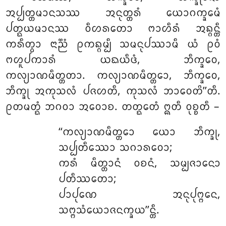
ᩋᨸ᩠ᨸᨲ᩠ᨲᨾᩣᨶᩈᩔ ᩋᨶᩩᨲ᩠ᨲᩁᩴ ᨿᩮᩣᨣᨠ᩠ᨡᩮᨾᩴ
ᨸᨲ᩠ᨳᨿᨾᩣᨶᩔ ᩅᩥᩉᩁᨲᩮᩣ ᨻᩣᩉᩥᩁᩴ ᩋᨦ᩠ᨣᨶ᩠ᨲᩥ
ᨠᩁᩥᨲ᩠ᩅᩣ ᨶᩣᨬ᩠ᨬᩴ ᩑᨠᨦ᩠ᨣᨾ᩠ᨸᩥ ᩈᨾᨶᩩᨸᩔᩣᨾᩥ ᨿᩴ ᩑᩅᩴ
ᨻᩉᩪᨸᨠᩣᩁᩴ ᨿᨳᨿᩥᨴᩴ, ᨽᩥᨠ᩠ᨡᩅᩮ,
ᨠᩃ᩠ᨿᩣᨱᨾᩥᨲ᩠ᨲᨲᩣ. ᨠᩃ᩠ᨿᩣᨱᨾᩥᨲ᩠ᨲᩮᩣ, ᨽᩥᨠ᩠ᨡᩅᩮ,
ᨽᩥᨠ᩠ᨡᩩ ᩋᨠᩩᩈᩃᩴ ᨸᨩᩉᨲᩥ, ᨠᩩᩈᩃᩴ ᨽᩣᩅᩮᨲᩦ’’ᨲᩥ.
ᩑᨲᨾᨲ᩠ᨳᩴ ᨽᨣᩅᩣ ᩋᩅᩮᩣᨧ. ᨲᨲ᩠ᨳᩮᨲᩴ ᩍᨲᩥ ᩅᩩᨧ᩠ᨧᨲᩥ –
‘‘ᨠᩃ᩠ᨿᩣᨱᨾᩥᨲ᩠ᨲᩮᩣ ᨿᩮᩣ ᨽᩥᨠ᩠ᨡᩩ,
ᩈᨸ᩠ᨸᨲᩥᩔᩮᩣ ᩈᨣᩣᩁᩅᩮᩣ;
ᨠᩁᩴ ᨾᩥᨲ᩠ᨲᩣᨶᩴ ᩅᨧᨶᩴ, ᩈᨾ᩠ᨸᨩᩣᨶᩮᩣ
ᨸᨲᩥᩔᨲᩮᩣ;
ᨸᩣᨸᩩᨱᩮ ᩋᨶᩩᨸᩩᨻ᩠ᨻᩮᨶ,
ᩈᨻ᩠ᨻᩈᩴᨿᩮᩣᨩᨶᨠ᩠ᨡᨿ’’ᨶ᩠ᨲᩥ.