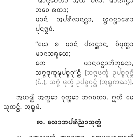
‘‘ᨾᩣᨶᩩᨸᩮᨲᩣ ᩋᨿᩴ ᨸᨩᩣ, ᨾᩣᨶᨣᨶ᩠ᨳᩣ
ᨽᩅᩮ ᩁᨲᩣ;
ᨾᩣᨶᩴ ᩋᨸᩁᩥᨩᩣᨶᨶ᩠ᨲᩣ, ᩌᨣᨶ᩠ᨲᩣᩁᩮᩣ
ᨸᩩᨶᨻ᩠ᨽᩅᩴ.
‘‘ᨿᩮ
ᨧ ᨾᩣᨶᩴ ᨸᩉᨶ᩠ᨲ᩠ᩅᩣᨶ, ᩅᩥᨾᩩᨲ᩠ᨲᩣ
ᨾᩣᨶᩈᨦ᩠ᨡᨿᩮ;
ᨲᩮ ᨾᩣᨶᨣᨶ᩠ᨳᩣᨽᩥᨽᩩᨶᩮᩣ,
ᩈᨻ᩠ᨻᨴᩩᨠ᩠ᨡᨾᩩᨸᨧ᩠ᨧᨣᩩ’’ᨶ᩠ᨲᩥ
[ᩈᨻ᩠ᨻᨴᩩᨠ᩠ᨡᩴ ᩏᨸᨧ᩠ᨧᨣᩩᨶ᩠ᨲᩥ
(ᨸᩦ.), ᩈᨻ᩠ᨻᩴ ᨴᩩᨠ᩠ᨡᩴ ᩏᨸᨧ᩠ᨧᨣᩩᨶ᩠ᨲᩥ (ᩋᨭ᩠ᨮᨠᨳᩣ)]
.
ᩋᨿᨾ᩠ᨸᩥ ᩋᨲ᩠ᨳᩮᩣ ᩅᩩᨲ᩠ᨲᩮᩣ ᨽᨣᩅᨲᩣ, ᩍᨲᩥ ᨾᩮ
ᩈᩩᨲᨶ᩠ᨲᩥ. ᩋᨭ᩠ᨮᨾᩴ.
᪙. ᩃᩮᩣᨽᨸᩁᩥᨬ᩠ᨬᩣᩈᩩᨲ᩠ᨲᩴ