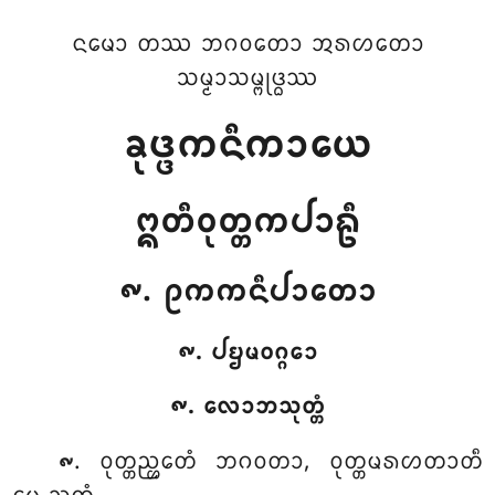
ᨶᨾᩮᩣ ᨲᩔ ᨽᨣᩅᨲᩮᩣ ᩋᩁᩉᨲᩮᩣ
ᩈᨾ᩠ᨾᩣᩈᨾ᩠ᨻᩩᨴ᩠ᨵᩔ
ᨡᩩᨴ᩠ᨴᨠᨶᩥᨠᩣᨿᩮ
ᩍᨲᩥᩅᩩᨲ᩠ᨲᨠᨸᩣᩊᩥ
᪑. ᩑᨠᨠᨶᩥᨸᩣᨲᩮᩣ
᪑. ᨸᨮᨾᩅᨣ᩠ᨣᩮᩣ
᪑. ᩃᩮᩣᨽᩈᩩᨲ᩠ᨲᩴ
. ᩅᩩᨲ᩠ᨲᨬ᩠ᩉᩮᨲᩴ
ᨽᨣᩅᨲᩣ, ᩅᩩᨲ᩠ᨲᨾᩁᩉᨲᩣᨲᩥ
᪑