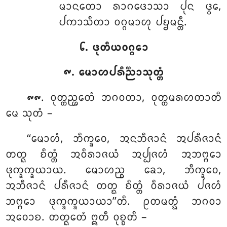
ᨾᩣᨶᨲᩮᩣ ᩁᩣᨣᨴᩮᩣᩈᩣ ᨸᩩᨶ ᨴ᩠ᩅᩮ,
ᨸᨠᩣᩈᩥᨲᩣ ᩅᨣ᩠ᨣᨾᩣᩉᩩ ᨸᨮᨾᨶ᩠ᨲᩥ.
᪒. ᨴᩩᨲᩥᨿᩅᨣ᩠ᨣᩮᩣ
᪑. ᨾᩮᩣᩉᨸᩁᩥᨬ᩠ᨬᩣᩈᩩᨲ᩠ᨲᩴ
. ᩅᩩᨲ᩠ᨲᨬ᩠ᩉᩮᨲᩴ ᨽᨣᩅᨲᩣ, ᩅᩩᨲ᩠ᨲᨾᩁᩉᨲᩣᨲᩥ
᪑᪑
ᨾᩮ ᩈᩩᨲᩴ –
‘‘ᨾᩮᩣᩉᩴ, ᨽᩥᨠ᩠ᨡᩅᩮ, ᩋᨶᨽᩥᨩᩣᨶᩴ ᩋᨸᩁᩥᨩᩣᨶᩴ
ᨲᨲ᩠ᨳ ᨧᩥᨲ᩠ᨲᩴ ᩋᩅᩥᩁᩣᨩᨿᩴ ᩋᨸ᩠ᨸᨩᩉᩴ ᩋᨽᨻ᩠ᨻᩮᩣ
ᨴᩩᨠ᩠ᨡᨠ᩠ᨡᨿᩣᨿ. ᨾᩮᩣᩉᨬ᩠ᨧ ᨡᩮᩣ, ᨽᩥᨠ᩠ᨡᩅᩮ,
ᩋᨽᩥᨩᩣᨶᩴ ᨸᩁᩥᨩᩣᨶᩴ ᨲᨲ᩠ᨳ ᨧᩥᨲ᩠ᨲᩴ ᩅᩥᩁᩣᨩᨿᩴ ᨸᨩᩉᩴ
ᨽᨻ᩠ᨻᩮᩣ ᨴᩩᨠ᩠ᨡᨠ᩠ᨡᨿᩣᨿᩣ’’ᨲᩥ. ᩑᨲᨾᨲ᩠ᨳᩴ ᨽᨣᩅᩣ
ᩋᩅᩮᩣᨧ. ᨲᨲ᩠ᨳᩮᨲᩴ ᩍᨲᩥ ᩅᩩᨧ᩠ᨧᨲᩥ –