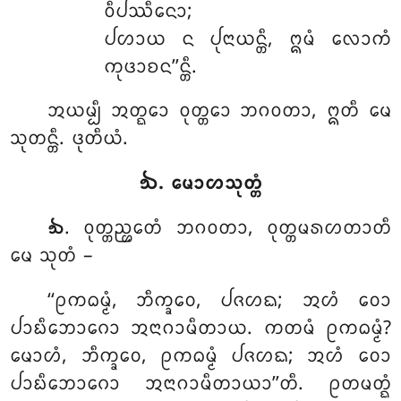
ᩅᩥᨸᩔᩥᨶᩮᩣ;
ᨸᩉᩣᨿ ᨶ ᨸᩩᨶᩣᨿᨶ᩠ᨲᩥ, ᩍᨾᩴ ᩃᩮᩣᨠᩴ
ᨠᩩᨴᩣᨧᨶ’’ᨶ᩠ᨲᩥ.
ᩋᨿᨾ᩠ᨸᩥ ᩋᨲ᩠ᨳᩮᩣ ᩅᩩᨲ᩠ᨲᩮᩣ ᨽᨣᩅᨲᩣ, ᩍᨲᩥ ᨾᩮ
ᩈᩩᨲᨶ᩠ᨲᩥ. ᨴᩩᨲᩥᨿᩴ.
᪓. ᨾᩮᩣᩉᩈᩩᨲ᩠ᨲᩴ
. ᩅᩩᨲ᩠ᨲᨬ᩠ᩉᩮᨲᩴ ᨽᨣᩅᨲᩣ, ᩅᩩᨲ᩠ᨲᨾᩁᩉᨲᩣᨲᩥ
᪓
ᨾᩮ ᩈᩩᨲᩴ –
‘‘ᩑᨠᨵᨾ᩠ᨾᩴ, ᨽᩥᨠ᩠ᨡᩅᩮ, ᨸᨩᩉᨳ; ᩋᩉᩴ ᩅᩮᩣ
ᨸᩣᨭᩥᨽᩮᩣᨣᩮᩣ ᩋᨶᩣᨣᩣᨾᩥᨲᩣᨿ. ᨠᨲᨾᩴ ᩑᨠᨵᨾ᩠ᨾᩴ?
ᨾᩮᩣᩉᩴ, ᨽᩥᨠ᩠ᨡᩅᩮ, ᩑᨠᨵᨾ᩠ᨾᩴ ᨸᨩᩉᨳ; ᩋᩉᩴ ᩅᩮᩣ
ᨸᩣᨭᩥᨽᩮᩣᨣᩮᩣ ᩋᨶᩣᨣᩣᨾᩥᨲᩣᨿᩣ’’ᨲᩥ. ᩑᨲᨾᨲ᩠ᨳᩴ