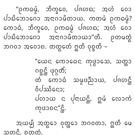
‘‘ᩑᨠᨵᨾ᩠ᨾᩴ, ᨽᩥᨠ᩠ᨡᩅᩮ, ᨸᨩᩉᨳ; ᩋᩉᩴ ᩅᩮᩣ
ᨸᩣᨭᩥᨽᩮᩣᨣᩮᩣ ᩋᨶᩣᨣᩣᨾᩥᨲᩣᨿ. ᨠᨲᨾᩴ ᩑᨠᨵᨾ᩠ᨾᩴ?
ᨠᩮᩣᨵᩴ, ᨽᩥᨠ᩠ᨡᩅᩮ, ᩑᨠᨵᨾ᩠ᨾᩴ ᨸᨩᩉᨳ; ᩋᩉᩴ ᩅᩮᩣ
ᨸᩣᨭᩥᨽᩮᩣᨣᩮᩣ ᩋᨶᩣᨣᩣᨾᩥᨲᩣᨿᩣ’’ᨲᩥ. ᩑᨲᨾᨲ᩠ᨳᩴ
ᨽᨣᩅᩣ ᩋᩅᩮᩣᨧ. ᨲᨲ᩠ᨳᩮᨲᩴ ᩍᨲᩥ ᩅᩩᨧ᩠ᨧᨲᩥ –
‘‘ᨿᩮᨶ
ᨠᩮᩣᨵᩮᨶ ᨠᩩᨴ᩠ᨵᩣᩈᩮ, ᩈᨲ᩠ᨲᩣ
ᨣᨧ᩠ᨨᨶ᩠ᨲᩥ ᨴᩩᨣ᩠ᨣᨲᩥᩴ;
ᨲᩴ ᨠᩮᩣᨵᩴ ᩈᨾ᩠ᨾᨴᨬ᩠ᨬᩣᨿ, ᨸᨩᩉᨶ᩠ᨲᩥ
ᩅᩥᨸᩔᩥᨶᩮᩣ;
ᨸᩉᩣᨿ ᨶ ᨸᩩᨶᩣᨿᨶ᩠ᨲᩥ, ᩍᨾᩴ ᩃᩮᩣᨠᩴ
ᨠᩩᨴᩣᨧᨶ’’ᨶ᩠ᨲᩥ.
ᩋᨿᨾ᩠ᨸᩥ ᩋᨲ᩠ᨳᩮᩣ ᩅᩩᨲ᩠ᨲᩮᩣ ᨽᨣᩅᨲᩣ, ᩍᨲᩥ ᨾᩮ
ᩈᩩᨲᨶ᩠ᨲᩥ. ᨧᨲᩩᨲ᩠ᨳᩴ.