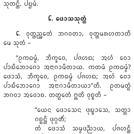
ᩈᩩᨲᨶ᩠ᨲᩥ. ᨸᨮᨾᩴ.
᪒. ᨴᩮᩣᩈᩈᩩᨲ᩠ᨲᩴ
. ᩅᩩᨲ᩠ᨲᨬ᩠ᩉᩮᨲᩴ ᨽᨣᩅᨲᩣ, ᩅᩩᨲ᩠ᨲᨾᩁᩉᨲᩣᨲᩥ
᪒
ᨾᩮ ᩈᩩᨲᩴ –
‘‘ᩑᨠᨵᨾ᩠ᨾᩴ, ᨽᩥᨠ᩠ᨡᩅᩮ, ᨸᨩᩉᨳ; ᩋᩉᩴ ᩅᩮᩣ
ᨸᩣᨭᩥᨽᩮᩣᨣᩮᩣ
ᩋᨶᩣᨣᩣᨾᩥᨲᩣᨿ. ᨠᨲᨾᩴ ᩑᨠᨵᨾ᩠ᨾᩴ?
ᨴᩮᩣᩈᩴ, ᨽᩥᨠ᩠ᨡᩅᩮ, ᩑᨠᨵᨾ᩠ᨾᩴ ᨸᨩᩉᨳ; ᩋᩉᩴ ᩅᩮᩣ
ᨸᩣᨭᩥᨽᩮᩣᨣᩮᩣ ᩋᨶᩣᨣᩣᨾᩥᨲᩣᨿᩣ’’ᨲᩥ. ᩑᨲᨾᨲ᩠ᨳᩴ
ᨽᨣᩅᩣ ᩋᩅᩮᩣᨧ. ᨲᨲ᩠ᨳᩮᨲᩴ ᩍᨲᩥ ᩅᩩᨧ᩠ᨧᨲᩥ –
‘‘ᨿᩮᨶ
ᨴᩮᩣᩈᩮᨶ ᨴᩩᨭ᩠ᨮᩣᩈᩮ, ᩈᨲ᩠ᨲᩣ
ᨣᨧ᩠ᨨᨶ᩠ᨲᩥ ᨴᩩᨣ᩠ᨣᨲᩥᩴ;
ᨲᩴ ᨴᩮᩣᩈᩴ ᩈᨾ᩠ᨾᨴᨬ᩠ᨬᩣᨿ, ᨸᨩᩉᨶ᩠ᨲᩥ