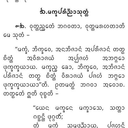
᪓.ᨾᨠ᩠ᨡᨸᩁᩥᨬ᩠ᨬᩣᩈᩩᨲ᩠ᨲᩴ
. ᩅᩩᨲ᩠ᨲᨬ᩠ᩉᩮᨲᩴ ᨽᨣᩅᨲᩣ, ᩅᩩᨲ᩠ᨲᨾᩁᩉᨲᩣᨲᩥ
᪑᪓
ᨾᩮ ᩈᩩᨲᩴ –
‘‘ᨾᨠ᩠ᨡᩴ, ᨽᩥᨠ᩠ᨡᩅᩮ, ᩋᨶᨽᩥᨩᩣᨶᩴ ᩋᨸᩁᩥᨩᩣᨶᩴ ᨲᨲ᩠ᨳ
ᨧᩥᨲ᩠ᨲᩴ ᩋᩅᩥᩁᩣᨩᨿᩴ ᩋᨸ᩠ᨸᨩᩉᩴ ᩋᨽᨻ᩠ᨻᩮᩣ
ᨴᩩᨠ᩠ᨡᨠ᩠ᨡᨿᩣᨿ. ᨾᨠ᩠ᨡᨬ᩠ᨧ ᨡᩮᩣ, ᨽᩥᨠ᩠ᨡᩅᩮ, ᩋᨽᩥᨩᩣᨶᩴ
ᨸᩁᩥᨩᩣᨶᩴ ᨲᨲ᩠ᨳ ᨧᩥᨲ᩠ᨲᩴ ᩅᩥᩁᩣᨩᨿᩴ ᨸᨩᩉᩴ ᨽᨻ᩠ᨻᩮᩣ
ᨴᩩᨠ᩠ᨡᨠ᩠ᨡᨿᩣᨿᩣ’’ᨲᩥ. ᩑᨲᨾᨲ᩠ᨳᩴ ᨽᨣᩅᩣ ᩋᩅᩮᩣᨧ.
ᨲᨲ᩠ᨳᩮᨲᩴ ᩍᨲᩥ ᩅᩩᨧ᩠ᨧᨲᩥ –
‘‘ᨿᩮᨶ ᨾᨠ᩠ᨡᩮᨶ ᨾᨠ᩠ᨡᩣᩈᩮ, ᩈᨲ᩠ᨲᩣ
ᨣᨧ᩠ᨨᨶ᩠ᨲᩥ ᨴᩩᨣ᩠ᨣᨲᩥᩴ;
ᨲᩴ ᨾᨠ᩠ᨡᩴ ᩈᨾ᩠ᨾᨴᨬ᩠ᨬᩣᨿ, ᨸᨩᩉᨶ᩠ᨲᩥ