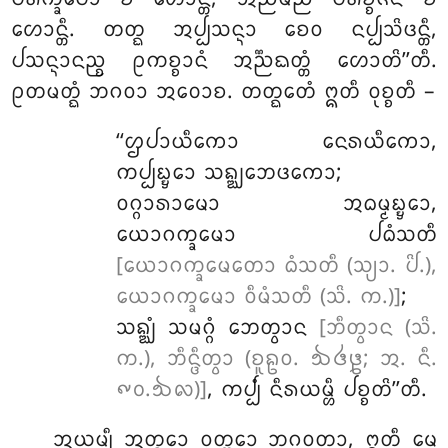
ᩉᩮᩣᨶ᩠ᨲᩥ. ᨲᨲ᩠ᨳ ᩋᨸ᩠ᨸᩈᨶ᩠ᨶᩣ ᨧᩮᩅ ᨶᨸ᩠ᨸᩈᩦᨴᨶ᩠ᨲᩥ,
ᨸᩈᨶ᩠ᨶᩣᨶᨬ᩠ᨧ ᩑᨠᨧ᩠ᨧᩣᨶᩴ ᩋᨬ᩠ᨬᨳᨲ᩠ᨲᩴ ᩉᩮᩣᨲᩦ’’ᨲᩥ.
ᩑᨲᨾᨲ᩠ᨳᩴ ᨽᨣᩅᩣ ᩋᩅᩮᩣᨧ. ᨲᨲ᩠ᨳᩮᨲᩴ ᩍᨲᩥ ᩅᩩᨧ᩠ᨧᨲᩥ –
‘‘ᩌᨸᩣᨿᩥᨠᩮᩣ
ᨶᩮᩁᨿᩥᨠᩮᩣ,
ᨠᨸ᩠ᨸᨭ᩠ᨮᩮᩣ ᩈᨦ᩠ᨥᨽᩮᨴᨠᩮᩣ;
ᩅᨣ᩠ᨣᩣᩁᩣᨾᩮᩣ ᩋᨵᨾ᩠ᨾᨭ᩠ᨮᩮᩣ,
ᨿᩮᩣᨣᨠ᩠ᨡᩮᨾᩣ ᨸᨵᩴᩈᨲᩥ
[ᨿᩮᩣᨣᨠ᩠ᨡᩮᨾᨲᩮᩣ ᨵᩴᩈᨲᩥ (ᩈ᩠ᨿᩣ. ᨸᩦ.),
ᨿᩮᩣᨣᨠ᩠ᨡᩮᨾᩣ ᩅᩥᨾᩴᩈᨲᩥ (ᩈᩦ. ᨠ.)]
;
ᩈᨦ᩠ᨥᩴ ᩈᨾᨣ᩠ᨣᩴ ᨽᩮᨲ᩠ᩅᩣᨶ
[ᨽᩥᨲ᩠ᩅᩣᨶ (ᩈᩦ.
ᨠ.), ᨽᩥᨶ᩠ᨴᩥᨲ᩠ᩅᩣ (ᨧᩪᩊᩅ. ᪓᪕᪔; ᩋ. ᨶᩥ.
᪑᪐.᪓᪙)]
, ᨠᨸ᩠ᨸᩴ ᨶᩥᩁᨿᨾ᩠ᩉᩥ ᨸᨧ᩠ᨧᨲᩦ’’ᨲᩥ.
ᩋᨿᨾ᩠ᨸᩥ ᩋᨲ᩠ᨳᩮᩣ ᩅᩩᨲ᩠ᨲᩮᩣ ᨽᨣᩅᨲᩣ, ᩍᨲᩥ ᨾᩮ