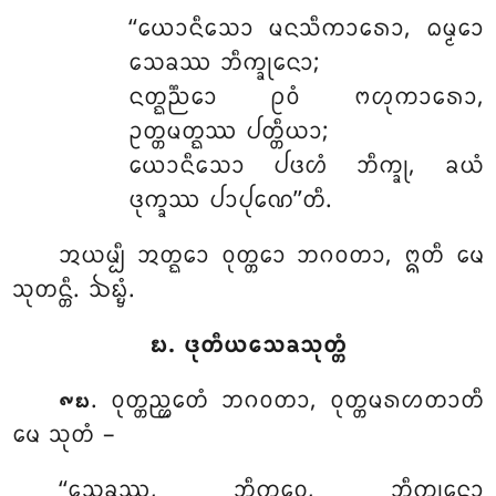
‘‘ᨿᩮᩣᨶᩥᩈᩮᩣ
ᨾᨶᩈᩥᨠᩣᩁᩮᩣ, ᨵᨾ᩠ᨾᩮᩣ
ᩈᩮᨡᩔ ᨽᩥᨠ᩠ᨡᩩᨶᩮᩣ;
ᨶᨲ᩠ᨳᨬ᩠ᨬᩮᩣ ᩑᩅᩴ ᨻᩉᩩᨠᩣᩁᩮᩣ,
ᩏᨲ᩠ᨲᨾᨲ᩠ᨳᩔ ᨸᨲ᩠ᨲᩥᨿᩣ;
ᨿᩮᩣᨶᩥᩈᩮᩣ ᨸᨴᩉᩴ ᨽᩥᨠ᩠ᨡᩩ, ᨡᨿᩴ
ᨴᩩᨠ᩠ᨡᩔ ᨸᩣᨸᩩᨱᩮ’’ᨲᩥ.
ᩋᨿᨾ᩠ᨸᩥ ᩋᨲ᩠ᨳᩮᩣ ᩅᩩᨲ᩠ᨲᩮᩣ ᨽᨣᩅᨲᩣ, ᩍᨲᩥ ᨾᩮ
ᩈᩩᨲᨶ᩠ᨲᩥ. ᨨᨭ᩠ᨮᩴ.
᪗. ᨴᩩᨲᩥᨿᩈᩮᨡᩈᩩᨲ᩠ᨲᩴ
. ᩅᩩᨲ᩠ᨲᨬ᩠ᩉᩮᨲᩴ ᨽᨣᩅᨲᩣ, ᩅᩩᨲ᩠ᨲᨾᩁᩉᨲᩣᨲᩥ
᪑᪗
ᨾᩮ ᩈᩩᨲᩴ –
‘‘ᩈᩮᨡᩔ, ᨽᩥᨠ᩠ᨡᩅᩮ, ᨽᩥᨠ᩠ᨡᩩᨶᩮᩣ