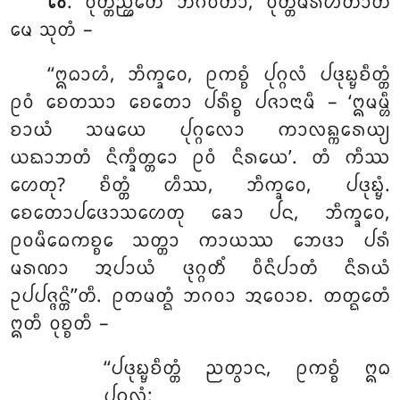
. ᩅᩩᨲ᩠ᨲᨬ᩠ᩉᩮᨲᩴ
ᨽᨣᩅᨲᩣ, ᩅᩩᨲ᩠ᨲᨾᩁᩉᨲᩣᨲᩥ
᪒᪐
ᨾᩮ ᩈᩩᨲᩴ –
‘‘ᩍᨵᩣᩉᩴ, ᨽᩥᨠ᩠ᨡᩅᩮ, ᩑᨠᨧ᩠ᨧᩴ ᨸᩩᨣ᩠ᨣᩃᩴ ᨸᨴᩩᨭ᩠ᨮᨧᩥᨲ᩠ᨲᩴ
ᩑᩅᩴ ᨧᩮᨲᩈᩣ ᨧᩮᨲᩮᩣ ᨸᩁᩥᨧ᩠ᨧ ᨸᨩᩣᨶᩣᨾᩥ – ‘ᩍᨾᨾ᩠ᩉᩥ
ᨧᩣᨿᩴ ᩈᨾᨿᩮ ᨸᩩᨣ᩠ᨣᩃᩮᩣ ᨠᩣᩃᨦ᩠ᨠᩁᩮᨿ᩠ᨿ
ᨿᨳᩣᨽᨲᩴ ᨶᩥᨠ᩠ᨡᩥᨲ᩠ᨲᩮᩣ ᩑᩅᩴ ᨶᩥᩁᨿᩮ’. ᨲᩴ ᨠᩥᩔ
ᩉᩮᨲᩩ? ᨧᩥᨲ᩠ᨲᩴ ᩉᩥᩔ, ᨽᩥᨠ᩠ᨡᩅᩮ, ᨸᨴᩩᨭ᩠ᨮᩴ.
ᨧᩮᨲᩮᩣᨸᨴᩮᩣᩈᩉᩮᨲᩩ ᨡᩮᩣ ᨸᨶ, ᨽᩥᨠ᩠ᨡᩅᩮ,
ᩑᩅᨾᩥᨵᩮᨠᨧ᩠ᨧᩮ ᩈᨲ᩠ᨲᩣ ᨠᩣᨿᩔ ᨽᩮᨴᩣ ᨸᩁᩴ
ᨾᩁᨱᩣ ᩋᨸᩣᨿᩴ ᨴᩩᨣ᩠ᨣᨲᩥᩴ ᩅᩥᨶᩥᨸᩣᨲᩴ ᨶᩥᩁᨿᩴ
ᩏᨸᨸᨩ᩠ᨩᨶ᩠ᨲᩦ’’ᨲᩥ. ᩑᨲᨾᨲ᩠ᨳᩴ ᨽᨣᩅᩣ ᩋᩅᩮᩣᨧ. ᨲᨲ᩠ᨳᩮᨲᩴ
ᩍᨲᩥ ᩅᩩᨧ᩠ᨧᨲᩥ –
‘‘ᨸᨴᩩᨭ᩠ᨮᨧᩥᨲ᩠ᨲᩴ
ᨬᨲ᩠ᩅᩣᨶ, ᩑᨠᨧ᩠ᨧᩴ ᩍᨵ
ᨸᩩᨣ᩠ᨣᩃᩴ;