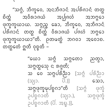
‘‘ᩈᨻ᩠ᨻᩴ, ᨽᩥᨠ᩠ᨡᩅᩮ, ᩋᨶᨽᩥᨩᩣᨶᩴ ᩋᨸᩁᩥᨩᩣᨶᩴ ᨲᨲ᩠ᨳ
ᨧᩥᨲ᩠ᨲᩴ ᩋᩅᩥᩁᩣᨩᨿᩴ ᩋᨸ᩠ᨸᨩᩉᩴ ᩋᨽᨻ᩠ᨻᩮᩣ
ᨴᩩᨠ᩠ᨡᨠ᩠ᨡᨿᩣᨿ. ᩈᨻ᩠ᨻᨬ᩠ᨧ ᨡᩮᩣ, ᨽᩥᨠ᩠ᨡᩅᩮ, ᩋᨽᩥᨩᩣᨶᩴ
ᨸᩁᩥᨩᩣᨶᩴ
ᨲᨲ᩠ᨳ ᨧᩥᨲ᩠ᨲᩴ ᩅᩥᩁᩣᨩᨿᩴ ᨸᨩᩉᩴ ᨽᨻ᩠ᨻᩮᩣ
ᨴᩩᨠ᩠ᨡᨠ᩠ᨡᨿᩣᨿᩣ’’ᨲᩥ. ᩑᨲᨾᨲ᩠ᨳᩴ ᨽᨣᩅᩣ ᩋᩅᩮᩣᨧ.
ᨲᨲ᩠ᨳᩮᨲᩴ ᩍᨲᩥ ᩅᩩᨧ᩠ᨧᨲᩥ –
‘‘ᨿᩮᩣ
ᩈᨻ᩠ᨻᩴ ᩈᨻ᩠ᨻᨲᩮᩣ ᨬᨲ᩠ᩅᩣ,
ᩈᨻ᩠ᨻᨲ᩠ᨳᩮᩈᩩ ᨶ ᩁᨩ᩠ᨩᨲᩥ;
ᩈ ᩅᩮ ᩈᨻ᩠ᨻᨸᩁᩥᨬ᩠ᨬᩣ
[ᩈᨻ᩠ᨻᩴ ᨸᩁᩥᨬ᩠ᨬᩣ
(ᩈ᩠ᨿᩣ. ᨸᩦ.)]
ᩈᩮᩣ,
ᩈᨻ᩠ᨻᨴᩩᨠ᩠ᨡᨾᩩᨸᨧ᩠ᨧᨣᩣ’’ᨲᩥ
[ᩈᨻ᩠ᨻᩴ ᨴᩩᨠ᩠ᨡᩴ
ᩏᨸᨧ᩠ᨧᨣᩣᨲᩥ (ᩈ᩠ᨿᩣ.), ᩈᨻ᩠ᨻᨴᩩᨠ᩠ᨡᩴ
ᩏᨸᨧ᩠ᨧᨣᩣᨲᩥ (ᨸᩦ. ᩋᨭ᩠ᨮ.)]
.