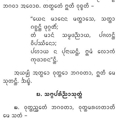
ᨽᨣᩅᩣ ᩋᩅᩮᩣᨧ. ᨲᨲ᩠ᨳᩮᨲᩴ ᩍᨲᩥ ᩅᩩᨧ᩠ᨧᨲᩥ –
‘‘ᨿᩮᨶ ᨾᩣᨶᩮᨶ ᨾᨲ᩠ᨲᩣᩈᩮ, ᩈᨲ᩠ᨲᩣ
ᨣᨧ᩠ᨨᨶ᩠ᨲᩥ ᨴᩩᨣ᩠ᨣᨲᩥᩴ;
ᨲᩴ ᨾᩣᨶᩴ ᩈᨾ᩠ᨾᨴᨬ᩠ᨬᩣᨿ, ᨸᨩᩉᨶ᩠ᨲᩥ
ᩅᩥᨸᩔᩥᨶᩮᩣ;
ᨸᩉᩣᨿ ᨶ ᨸᩩᨶᩣᨿᨶ᩠ᨲᩥ, ᩍᨾᩴ ᩃᩮᩣᨠᩴ
ᨠᩩᨴᩣᨧᨶ’’ᨶ᩠ᨲᩥ.
ᩋᨿᨾ᩠ᨸᩥ
ᩋᨲ᩠ᨳᩮᩣ ᩅᩩᨲ᩠ᨲᩮᩣ ᨽᨣᩅᨲᩣ, ᩍᨲᩥ ᨾᩮ
ᩈᩩᨲᨶ᩠ᨲᩥ. ᨨᨭ᩠ᨮᩴ.
᪗. ᩈᨻ᩠ᨻᨸᩁᩥᨬ᩠ᨬᩣᩈᩩᨲ᩠ᨲᩴ
. ᩅᩩᨲ᩠ᨲᨬ᩠ᩉᩮᨲᩴ ᨽᨣᩅᨲᩣ, ᩅᩩᨲ᩠ᨲᨾᩁᩉᨲᩣᨲᩥ
᪗
ᨾᩮ ᩈᩩᨲᩴ –