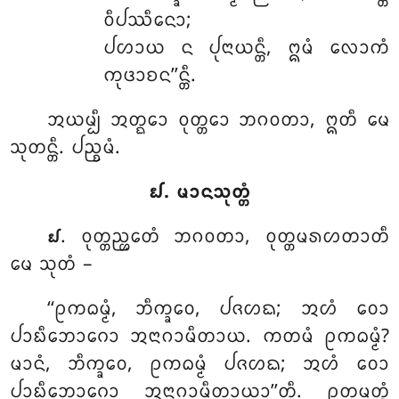
ᩅᩥᨸᩔᩥᨶᩮᩣ;
ᨸᩉᩣᨿ ᨶ ᨸᩩᨶᩣᨿᨶ᩠ᨲᩥ, ᩍᨾᩴ ᩃᩮᩣᨠᩴ
ᨠᩩᨴᩣᨧᨶ’’ᨶ᩠ᨲᩥ.
ᩋᨿᨾ᩠ᨸᩥ ᩋᨲ᩠ᨳᩮᩣ ᩅᩩᨲ᩠ᨲᩮᩣ ᨽᨣᩅᨲᩣ, ᩍᨲᩥ ᨾᩮ
ᩈᩩᨲᨶ᩠ᨲᩥ. ᨸᨬ᩠ᨧᨾᩴ.
᪖. ᨾᩣᨶᩈᩩᨲ᩠ᨲᩴ
. ᩅᩩᨲ᩠ᨲᨬ᩠ᩉᩮᨲᩴ
ᨽᨣᩅᨲᩣ, ᩅᩩᨲ᩠ᨲᨾᩁᩉᨲᩣᨲᩥ
᪖
ᨾᩮ ᩈᩩᨲᩴ –
‘‘ᩑᨠᨵᨾ᩠ᨾᩴ, ᨽᩥᨠ᩠ᨡᩅᩮ, ᨸᨩᩉᨳ; ᩋᩉᩴ ᩅᩮᩣ
ᨸᩣᨭᩥᨽᩮᩣᨣᩮᩣ ᩋᨶᩣᨣᩣᨾᩥᨲᩣᨿ. ᨠᨲᨾᩴ ᩑᨠᨵᨾ᩠ᨾᩴ?
ᨾᩣᨶᩴ, ᨽᩥᨠ᩠ᨡᩅᩮ, ᩑᨠᨵᨾ᩠ᨾᩴ ᨸᨩᩉᨳ; ᩋᩉᩴ ᩅᩮᩣ
ᨸᩣᨭᩥᨽᩮᩣᨣᩮᩣ ᩋᨶᩣᨣᩣᨾᩥᨲᩣᨿᩣ’’ᨲᩥ. ᩑᨲᨾᨲ᩠ᨳᩴ