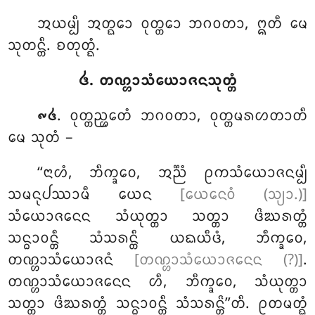
ᩋᨿᨾ᩠ᨸᩥ ᩋᨲ᩠ᨳᩮᩣ ᩅᩩᨲ᩠ᨲᩮᩣ ᨽᨣᩅᨲᩣ, ᩍᨲᩥ ᨾᩮ
ᩈᩩᨲᨶ᩠ᨲᩥ. ᨧᨲᩩᨲ᩠ᨳᩴ.
᪕. ᨲᨱ᩠ᩉᩣᩈᩴᨿᩮᩣᨩᨶᩈᩩᨲ᩠ᨲᩴ
. ᩅᩩᨲ᩠ᨲᨬ᩠ᩉᩮᨲᩴ ᨽᨣᩅᨲᩣ, ᩅᩩᨲ᩠ᨲᨾᩁᩉᨲᩣᨲᩥ
᪑᪕
ᨾᩮ ᩈᩩᨲᩴ –
‘‘ᨶᩣᩉᩴ, ᨽᩥᨠ᩠ᨡᩅᩮ, ᩋᨬ᩠ᨬᩴ ᩑᨠᩈᩴᨿᩮᩣᨩᨶᨾ᩠ᨸᩥ
ᩈᨾᨶᩩᨸᩔᩣᨾᩥ ᨿᩮᨶ
[ᨿᩮᨶᩮᩅᩴ (ᩈ᩠ᨿᩣ.)]
ᩈᩴᨿᩮᩣᨩᨶᩮᨶ ᩈᩴᨿᩩᨲ᩠ᨲᩣ ᩈᨲ᩠ᨲᩣ ᨴᩦᨥᩁᨲ᩠ᨲᩴ
ᩈᨶ᩠ᨵᩣᩅᨶ᩠ᨲᩥ ᩈᩴᩈᩁᨶ᩠ᨲᩥ ᨿᨳᨿᩥᨴᩴ, ᨽᩥᨠ᩠ᨡᩅᩮ,
ᨲᨱ᩠ᩉᩣᩈᩴᨿᩮᩣᨩᨶᩴ
[ᨲᨱ᩠ᩉᩣᩈᩴᨿᩮᩣᨩᨶᩮᨶ (?)]
.
ᨲᨱ᩠ᩉᩣᩈᩴᨿᩮᩣᨩᨶᩮᨶ ᩉᩥ, ᨽᩥᨠ᩠ᨡᩅᩮ, ᩈᩴᨿᩩᨲ᩠ᨲᩣ
ᩈᨲ᩠ᨲᩣ ᨴᩦᨥᩁᨲ᩠ᨲᩴ ᩈᨶ᩠ᨵᩣᩅᨶ᩠ᨲᩥ ᩈᩴᩈᩁᨶ᩠ᨲᩦ’’ᨲᩥ. ᩑᨲᨾᨲ᩠ᨳᩴ