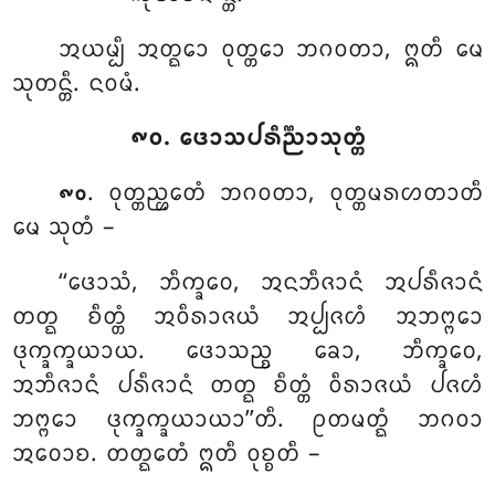
ᩋᨿᨾ᩠ᨸᩥ ᩋᨲ᩠ᨳᩮᩣ ᩅᩩᨲ᩠ᨲᩮᩣ ᨽᨣᩅᨲᩣ, ᩍᨲᩥ ᨾᩮ
ᩈᩩᨲᨶ᩠ᨲᩥ. ᨶᩅᨾᩴ.
᪑᪐. ᨴᩮᩣᩈᨸᩁᩥᨬ᩠ᨬᩣᩈᩩᨲ᩠ᨲᩴ
. ᩅᩩᨲ᩠ᨲᨬ᩠ᩉᩮᨲᩴ
ᨽᨣᩅᨲᩣ, ᩅᩩᨲ᩠ᨲᨾᩁᩉᨲᩣᨲᩥ
᪑᪐
ᨾᩮ ᩈᩩᨲᩴ –
‘‘ᨴᩮᩣᩈᩴ, ᨽᩥᨠ᩠ᨡᩅᩮ, ᩋᨶᨽᩥᨩᩣᨶᩴ ᩋᨸᩁᩥᨩᩣᨶᩴ
ᨲᨲ᩠ᨳ ᨧᩥᨲ᩠ᨲᩴ ᩋᩅᩥᩁᩣᨩᨿᩴ ᩋᨸ᩠ᨸᨩᩉᩴ ᩋᨽᨻ᩠ᨻᩮᩣ
ᨴᩩᨠ᩠ᨡᨠ᩠ᨡᨿᩣᨿ. ᨴᩮᩣᩈᨬ᩠ᨧ ᨡᩮᩣ, ᨽᩥᨠ᩠ᨡᩅᩮ,
ᩋᨽᩥᨩᩣᨶᩴ ᨸᩁᩥᨩᩣᨶᩴ ᨲᨲ᩠ᨳ ᨧᩥᨲ᩠ᨲᩴ ᩅᩥᩁᩣᨩᨿᩴ ᨸᨩᩉᩴ
ᨽᨻ᩠ᨻᩮᩣ ᨴᩩᨠ᩠ᨡᨠ᩠ᨡᨿᩣᨿᩣ’’ᨲᩥ. ᩑᨲᨾᨲ᩠ᨳᩴ ᨽᨣᩅᩣ
ᩋᩅᩮᩣᨧ. ᨲᨲ᩠ᨳᩮᨲᩴ ᩍᨲᩥ ᩅᩩᨧ᩠ᨧᨲᩥ –