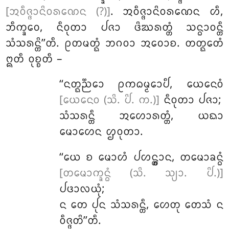
[ᩋᩅᩥᨩ᩠ᨩᩣᨶᩦᩅᩁᨱᩮᨶ (?)]
. ᩋᩅᩥᨩ᩠ᨩᩣᨶᩦᩅᩁᨱᩮᨶ ᩉᩥ,
ᨽᩥᨠ᩠ᨡᩅᩮ, ᨶᩥᩅᩩᨲᩣ ᨸᨩᩣ ᨴᩦᨥᩁᨲ᩠ᨲᩴ ᩈᨶ᩠ᨵᩣᩅᨶ᩠ᨲᩥ
ᩈᩴᩈᩁᨶ᩠ᨲᩦ’’ᨲᩥ. ᩑᨲᨾᨲ᩠ᨳᩴ ᨽᨣᩅᩣ ᩋᩅᩮᩣᨧ. ᨲᨲ᩠ᨳᩮᨲᩴ
ᩍᨲᩥ ᩅᩩᨧ᩠ᨧᨲᩥ –
‘‘ᨶᨲ᩠ᨳᨬ᩠ᨬᩮᩣ
ᩑᨠᨵᨾ᩠ᨾᩮᩣᨸᩥ, ᨿᩮᨶᩮᩅᩴ
[ᨿᩮᨶᩮᩅ (ᩈᩦ. ᨸᩦ. ᨠ.)]
ᨶᩥᩅᩩᨲᩣ ᨸᨩᩣ;
ᩈᩴᩈᩁᨶ᩠ᨲᩥ
ᩋᩉᩮᩣᩁᨲ᩠ᨲᩴ, ᨿᨳᩣ
ᨾᩮᩣᩉᩮᨶ ᩌᩅᩩᨲᩣ.
‘‘ᨿᩮ ᨧ ᨾᩮᩣᩉᩴ ᨸᩉᨶ᩠ᨲ᩠ᩅᩣᨶ, ᨲᨾᩮᩣᨡᨶ᩠ᨵᩴ
[ᨲᨾᩮᩣᨠ᩠ᨡᨶ᩠ᨵᩴ (ᩈᩦ. ᩈ᩠ᨿᩣ. ᨸᩦ.)]
ᨸᨴᩣᩃᨿᩩᩴ;
ᨶ ᨲᩮ ᨸᩩᨶ ᩈᩴᩈᩁᨶ᩠ᨲᩥ, ᩉᩮᨲᩩ ᨲᩮᩈᩴ ᨶ
ᩅᩥᨩ᩠ᨩᨲᩦ’’ᨲᩥ.