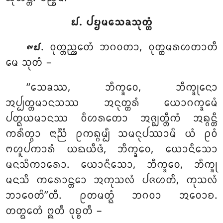
᪖. ᨸᨮᨾᩈᩮᨡᩈᩩᨲ᩠ᨲᩴ
. ᩅᩩᨲ᩠ᨲᨬ᩠ᩉᩮᨲᩴ
ᨽᨣᩅᨲᩣ, ᩅᩩᨲ᩠ᨲᨾᩁᩉᨲᩣᨲᩥ
᪑᪖
ᨾᩮ ᩈᩩᨲᩴ –
‘‘ᩈᩮᨡᩔ, ᨽᩥᨠ᩠ᨡᩅᩮ, ᨽᩥᨠ᩠ᨡᩩᨶᩮᩣ
ᩋᨸ᩠ᨸᨲ᩠ᨲᨾᩣᨶᩈᩔ ᩋᨶᩩᨲ᩠ᨲᩁᩴ ᨿᩮᩣᨣᨠ᩠ᨡᩮᨾᩴ
ᨸᨲ᩠ᨳᨿᨾᩣᨶᩔ ᩅᩥᩉᩁᨲᩮᩣ ᩋᨩ᩠ᨫᨲ᩠ᨲᩥᨠᩴ ᩋᨦ᩠ᨣᨶ᩠ᨲᩥ
ᨠᩁᩥᨲ᩠ᩅᩣ ᨶᩣᨬ᩠ᨬᩴ ᩑᨠᨦ᩠ᨣᨾ᩠ᨸᩥ ᩈᨾᨶᩩᨸᩔᩣᨾᩥ ᨿᩴ ᩑᩅᩴ
ᨻᩉᩪᨸᨠᩣᩁᩴ ᨿᨳᨿᩥᨴᩴ, ᨽᩥᨠ᩠ᨡᩅᩮ, ᨿᩮᩣᨶᩥᩈᩮᩣ
ᨾᨶᩈᩥᨠᩣᩁᩮᩣ. ᨿᩮᩣᨶᩥᩈᩮᩣ, ᨽᩥᨠ᩠ᨡᩅᩮ, ᨽᩥᨠ᩠ᨡᩩ
ᨾᨶᩈᩥ ᨠᩁᩮᩣᨶ᩠ᨲᩮᩣ ᩋᨠᩩᩈᩃᩴ ᨸᨩᩉᨲᩥ
, ᨠᩩᩈᩃᩴ
ᨽᩣᩅᩮᨲᩦ’’ᨲᩥ
. ᩑᨲᨾᨲ᩠ᨳᩴ ᨽᨣᩅᩣ ᩋᩅᩮᩣᨧ.
ᨲᨲ᩠ᨳᩮᨲᩴ ᩍᨲᩥ ᩅᩩᨧ᩠ᨧᨲᩥ –