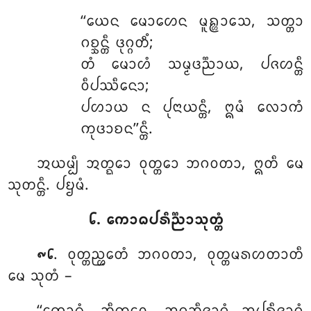
‘‘ᨿᩮᨶ ᨾᩮᩣᩉᩮᨶ ᨾᩪᩊ᩠ᩉᩣᩈᩮ, ᩈᨲ᩠ᨲᩣ
ᨣᨧ᩠ᨨᨶ᩠ᨲᩥ ᨴᩩᨣ᩠ᨣᨲᩥᩴ;
ᨲᩴ ᨾᩮᩣᩉᩴ ᩈᨾ᩠ᨾᨴᨬ᩠ᨬᩣᨿ, ᨸᨩᩉᨶ᩠ᨲᩥ
ᩅᩥᨸᩔᩥᨶᩮᩣ;
ᨸᩉᩣᨿ
ᨶ ᨸᩩᨶᩣᨿᨶ᩠ᨲᩥ, ᩍᨾᩴ ᩃᩮᩣᨠᩴ
ᨠᩩᨴᩣᨧᨶ’’ᨶ᩠ᨲᩥ.
ᩋᨿᨾ᩠ᨸᩥ ᩋᨲ᩠ᨳᩮᩣ ᩅᩩᨲ᩠ᨲᩮᩣ ᨽᨣᩅᨲᩣ, ᩍᨲᩥ ᨾᩮ
ᩈᩩᨲᨶ᩠ᨲᩥ. ᨸᨮᨾᩴ.
᪒. ᨠᩮᩣᨵᨸᩁᩥᨬ᩠ᨬᩣᩈᩩᨲ᩠ᨲᩴ
. ᩅᩩᨲ᩠ᨲᨬ᩠ᩉᩮᨲᩴ
ᨽᨣᩅᨲᩣ, ᩅᩩᨲ᩠ᨲᨾᩁᩉᨲᩣᨲᩥ
᪑᪒
ᨾᩮ ᩈᩩᨲᩴ –