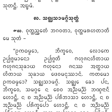
ᩈᩩᨲᨶ᩠ᨲᩥ. ᩋᨭ᩠ᨮᨾᩴ.
᪙. ᩈᨦ᩠ᨥᩈᩣᨾᨣ᩠ᨣᩦᩈᩩᨲ᩠ᨲᩴ
. ᩅᩩᨲ᩠ᨲᨬ᩠ᩉᩮᨲᩴ ᨽᨣᩅᨲᩣ, ᩅᩩᨲ᩠ᨲᨾᩁᩉᨲᩣᨲᩥ
᪑᪙
ᨾᩮ ᩈᩩᨲᩴ –
‘‘ᩑᨠᨵᨾ᩠ᨾᩮᩣ, ᨽᩥᨠ᩠ᨡᩅᩮ, ᩃᩮᩣᨠᩮ
ᩏᨸ᩠ᨸᨩ᩠ᨩᨾᩣᨶᩮᩣ ᩏᨸ᩠ᨸᨩ᩠ᨩᨲᩥ ᨻᩉᩩᨩᨶᩉᩥᨲᩣᨿ
ᨻᩉᩩᨩᨶᩈᩩᨡᩣᨿ ᨻᩉᩩᨶᩮᩣ ᨩᨶᩔ ᩋᨲ᩠ᨳᩣᨿ
ᩉᩥᨲᩣᨿ ᩈᩩᨡᩣᨿ ᨴᩮᩅᨾᨶᩩᩔᩣᨶᩴ. ᨠᨲᨾᩮᩣ
ᩑᨠᨵᨾ᩠ᨾᩮᩣ
? ᩈᨦ᩠ᨥᩈᩣᨾᨣ᩠ᨣᩦ. ᩈᨦ᩠ᨥᩮ ᨡᩮᩣ ᨸᨶ,
ᨽᩥᨠ᩠ᨡᩅᩮ, ᩈᨾᨣ᩠ᨣᩮ ᨶ ᨧᩮᩅ ᩋᨬ᩠ᨬᨾᨬ᩠ᨬᩴ ᨽᨱ᩠ᨯᨶᩣᨶᩥ
ᩉᩮᩣᨶ᩠ᨲᩥ, ᨶ ᨧ ᩋᨬ᩠ᨬᨾᨬ᩠ᨬᩴ ᨸᩁᩥᨽᩣᩈᩣ ᩉᩮᩣᨶ᩠ᨲᩥ, ᨶ ᨧ
ᩋᨬ᩠ᨬᨾᨬ᩠ᨬᩴ ᨸᩁᩥᨠ᩠ᨡᩮᨸᩣ ᩉᩮᩣᨶ᩠ᨲᩥ, ᨶ ᨧ ᩋᨬ᩠ᨬᨾᨬ᩠ᨬᩴ