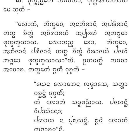
. ᩅᩩᨲ᩠ᨲᨬ᩠ᩉᩮᨲᩴ ᨽᨣᩅᨲᩣ, ᩅᩩᨲ᩠ᨲᨾᩁᩉᨲᩣᨲᩥ
᪙
ᨾᩮ ᩈᩩᨲᩴ –
‘‘ᩃᩮᩣᨽᩴ, ᨽᩥᨠ᩠ᨡᩅᩮ
, ᩋᨶᨽᩥᨩᩣᨶᩴ ᩋᨸᩁᩥᨩᩣᨶᩴ
ᨲᨲ᩠ᨳ ᨧᩥᨲ᩠ᨲᩴ ᩋᩅᩥᩁᩣᨩᨿᩴ ᩋᨸ᩠ᨸᨩᩉᩴ ᩋᨽᨻ᩠ᨻᩮᩣ
ᨴᩩᨠ᩠ᨡᨠ᩠ᨡᨿᩣᨿ. ᩃᩮᩣᨽᨬ᩠ᨧ ᨡᩮᩣ, ᨽᩥᨠ᩠ᨡᩅᩮ,
ᩋᨽᩥᨩᩣᨶᩴ ᨸᩁᩥᨩᩣᨶᩴ ᨲᨲ᩠ᨳ ᨧᩥᨲ᩠ᨲᩴ ᩅᩥᩁᩣᨩᨿᩴ ᨸᨩᩉᩴ
ᨽᨻ᩠ᨻᩮᩣ ᨴᩩᨠ᩠ᨡᨠ᩠ᨡᨿᩣᨿᩣ’’ᨲᩥ. ᩑᨲᨾᨲ᩠ᨳᩴ ᨽᨣᩅᩣ
ᩋᩅᩮᩣᨧ. ᨲᨲ᩠ᨳᩮᨲᩴ ᩍᨲᩥ ᩅᩩᨧ᩠ᨧᨲᩥ –
‘‘ᨿᩮᨶ ᩃᩮᩣᨽᩮᨶ ᩃᩩᨴ᩠ᨵᩣᩈᩮ, ᩈᨲ᩠ᨲᩣ
ᨣᨧ᩠ᨨᨶ᩠ᨲᩥ ᨴᩩᨣ᩠ᨣᨲᩥᩴ;
ᨲᩴ ᩃᩮᩣᨽᩴ ᩈᨾ᩠ᨾᨴᨬ᩠ᨬᩣᨿ, ᨸᨩᩉᨶ᩠ᨲᩥ
ᩅᩥᨸᩔᩥᨶᩮᩣ;
ᨸᩉᩣᨿ ᨶ ᨸᩩᨶᩣᨿᨶ᩠ᨲᩥ, ᩍᨾᩴ ᩃᩮᩣᨠᩴ
ᨠᩩᨴᩣᨧᨶ’’ᨶ᩠ᨲᩥ.