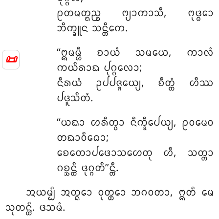
ᩑᨲᨾᨲ᩠ᨳᨬ᩠ᨧ ᨻ᩠ᨿᩣᨠᩣᩈᩥ, ᨻᩩᨴ᩠ᨵᩮᩣ
ᨽᩥᨠ᩠ᨡᩪᨶ ᩈᨶ᩠ᨲᩥᨠᩮ.
‘‘ᩍᨾᨾ᩠ᩉᩥ ᨧᩣᨿᩴ ᩈᨾᨿᩮ, ᨠᩣᩃᩴ
📜
ᨠᨿᩥᩁᩣᨳ ᨸᩩᨣ᩠ᨣᩃᩮᩣ;
ᨶᩥᩁᨿᩴ ᩏᨸᨸᨩ᩠ᨩᩮᨿ᩠ᨿ, ᨧᩥᨲ᩠ᨲᩴ ᩉᩥᩔ
ᨸᨴᩪᩈᩥᨲᩴ.
‘‘ᨿᨳᩣ ᩉᩁᩥᨲ᩠ᩅᩣ ᨶᩥᨠ᩠ᨡᩥᨸᩮᨿ᩠ᨿ, ᩑᩅᨾᩮᩅ
ᨲᨳᩣᩅᩥᨵᩮᩣ;
ᨧᩮᨲᩮᩣᨸᨴᩮᩣᩈᩉᩮᨲᩩ ᩉᩥ, ᩈᨲ᩠ᨲᩣ
ᨣᨧ᩠ᨨᨶ᩠ᨲᩥ ᨴᩩᨣ᩠ᨣᨲᩥ’’ᨶ᩠ᨲᩥ.
ᩋᨿᨾ᩠ᨸᩥ ᩋᨲ᩠ᨳᩮᩣ ᩅᩩᨲ᩠ᨲᩮᩣ ᨽᨣᩅᨲᩣ, ᩍᨲᩥ ᨾᩮ
ᩈᩩᨲᨶ᩠ᨲᩥ. ᨴᩈᨾᩴ.