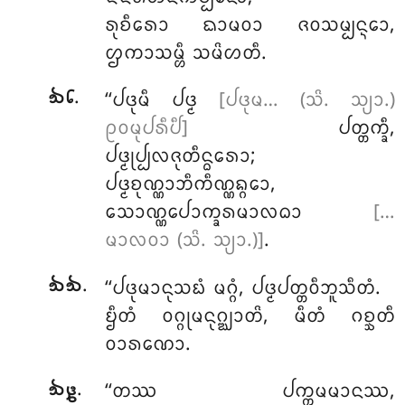
ᩁᩩᨧᩥᩁᩮᩣ ᨳᩣᨾᩅᩣ ᨩᩅᩈᨾ᩠ᨸᨶ᩠ᨶᩮᩣ,
ᩌᨠᩣᩈᨾ᩠ᩉᩥ ᩈᨾᩦᩉᨲᩥ.
.
‘‘ᨸᨴᩩᨾᩥ ᨸᨴ᩠ᨾ
[ᨸᨴᩩᨾ… (ᩈᩦ. ᩈ᩠ᨿᩣ.)
᪓᪒
ᩑᩅᨾᩩᨸᩁᩥᨸᩥ]
ᨸᨲ᩠ᨲᨠ᩠ᨡᩥ,
ᨸᨴ᩠ᨾᩩᨸ᩠ᨸᩃᨩᩩᨲᩥᨶ᩠ᨵᩁᩮᩣ;
ᨸᨴ᩠ᨾᨧᩩᨱ᩠ᨱᩣᨽᩥᨠᩥᨱ᩠ᨱᨦ᩠ᨣᩮᩣ,
ᩈᩮᩣᨱ᩠ᨱᨸᩮᩣᨠ᩠ᨡᩁᨾᩣᩃᨵᩣ
[…
ᨾᩣᩃᩅᩣ (ᩈᩦ. ᩈ᩠ᨿᩣ.)]
.
.
‘‘ᨸᨴᩩᨾᩣᨶᩩᩈᨭᩴ ᨾᨣ᩠ᨣᩴ, ᨸᨴ᩠ᨾᨸᨲ᩠ᨲᩅᩥᨽᩪᩈᩥᨲᩴ.
᪓᪓
ᨮᩥᨲᩴ ᩅᨣ᩠ᨣᩩᨾᨶᩩᨣ᩠ᨥᩣᨲᩦ, ᨾᩥᨲᩴ ᨣᨧ᩠ᨨᨲᩥ
ᩅᩣᩁᨱᩮᩣ.
.
‘‘ᨲᩔ ᨸᨠ᩠ᨠᨾᨾᩣᨶᩔ,
᪓᪔