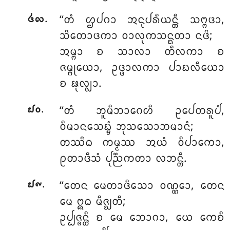
.
‘‘ᨲᩴ ᩌᨸᨣᩣ ᩋᨶᩩᨸᩁᩥᨿᨶ᩠ᨲᩥ ᩈᨻ᩠ᨻᨴᩣ,
᪕᪙
ᩈᩦᨲᩮᩣᨴᨠᩣ ᩅᩣᩃᩩᨠᩈᨶ᩠ᨳᨲᩣ ᨶᨴᩦ;
ᩋᨾ᩠ᨻᩣ ᨧ ᩈᩣᩃᩣ ᨲᩥᩃᨠᩣ ᨧ
ᨩᨾ᩠ᨻᩩᨿᩮᩣ, ᩏᨴ᩠ᨴᩣᩃᨠᩣ ᨸᩣᨭᩃᩥᨿᩮᩣ
ᨧ ᨹᩩᩃ᩠ᩃᩣ.
.
‘‘ᨲᩴ
ᨽᩪᨾᩥᨽᩣᨣᩮᩉᩥ ᩏᨸᩮᨲᩁᩪᨸᩴ,
᪖᪐
ᩅᩥᨾᩣᨶᩈᩮᨭ᩠ᨮᩴ ᨽᩩᩈᩈᩮᩣᨽᨾᩣᨶᩴ;
ᨲᩔᩦᨵ ᨠᨾ᩠ᨾᩔ ᩋᨿᩴ ᩅᩥᨸᩣᨠᩮᩣ,
ᩑᨲᩣᨴᩥᩈᩴ ᨸᩩᨬ᩠ᨬᨠᨲᩣ ᩃᨽᨶ᩠ᨲᩥ.
.
‘‘ᨲᩮᨶ ᨾᩮᨲᩣᨴᩥᩈᩮᩣ ᩅᨱ᩠ᨱᩮᩣ, ᨲᩮᨶ
᪖᪑
ᨾᩮ ᩍᨵ ᨾᩥᨩ᩠ᨫᨲᩥ;
ᩏᨸ᩠ᨸᨩ᩠ᨩᨶ᩠ᨲᩥ ᨧ ᨾᩮ ᨽᩮᩣᨣᩣ, ᨿᩮ ᨠᩮᨧᩥ