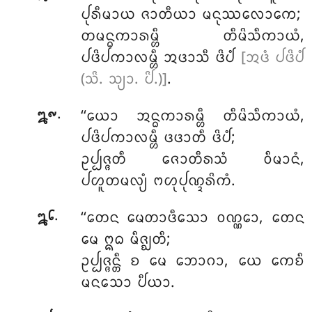
ᨸᩩᩁᩥᨾᩣᨿ ᨩᩣᨲᩥᨿᩣ ᨾᨶᩩᩔᩃᩮᩣᨠᩮ;
ᨲᨾᨶ᩠ᨵᨠᩣᩁᨾ᩠ᩉᩥ ᨲᩥᨾᩦᩈᩥᨠᩣᨿᩴ,
ᨸᨴᩦᨸᨠᩣᩃᨾ᩠ᩉᩥ ᩋᨴᩣᩈᩥ ᨴᩦᨸᩴ
[ᩋᨴᩴ ᨸᨴᩦᨸᩴ
(ᩈᩦ. ᩈ᩠ᨿᩣ. ᨸᩦ.)]
.
.
‘‘ᨿᩮᩣ ᩋᨶ᩠ᨵᨠᩣᩁᨾ᩠ᩉᩥ ᨲᩥᨾᩦᩈᩥᨠᩣᨿᩴ,
᪘᪑
ᨸᨴᩦᨸᨠᩣᩃᨾ᩠ᩉᩥ
ᨴᨴᩣᨲᩥ ᨴᩦᨸᩴ;
ᩏᨸ᩠ᨸᨩ᩠ᨩᨲᩥ ᨩᩮᩣᨲᩥᩁᩈᩴ ᩅᩥᨾᩣᨶᩴ,
ᨸᩉᩪᨲᨾᩃ᩠ᨿᩴ ᨻᩉᩩᨸᩩᨱ᩠ᨯᩁᩦᨠᩴ.
.
‘‘ᨲᩮᨶ ᨾᩮᨲᩣᨴᩥᩈᩮᩣ ᩅᨱ᩠ᨱᩮᩣ, ᨲᩮᨶ
᪘᪒
ᨾᩮ ᩍᨵ ᨾᩥᨩ᩠ᨫᨲᩥ;
ᩏᨸ᩠ᨸᨩ᩠ᨩᨶ᩠ᨲᩥ ᨧ ᨾᩮ ᨽᩮᩣᨣᩣ, ᨿᩮ ᨠᩮᨧᩥ
ᨾᨶᩈᩮᩣ ᨸᩥᨿᩣ.