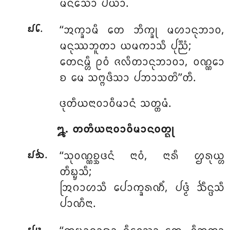
ᨾᨶᩈᩮᩣ ᨸᩥᨿᩣ.
.
‘‘ᩋᨠ᩠ᨡᩣᨾᩥ
ᨲᩮ ᨽᩥᨠ᩠ᨡᩩ ᨾᩉᩣᨶᩩᨽᩣᩅ,
᪖᪒
ᨾᨶᩩᩔᨽᩪᨲᩣ ᨿᨾᨠᩣᩈᩥ ᨸᩩᨬ᩠ᨬᩴ;
ᨲᩮᨶᨾ᩠ᩉᩥ ᩑᩅᩴ ᨩᩃᩥᨲᩣᨶᩩᨽᩣᩅᩣ, ᩅᨱ᩠ᨱᩮᩣ
ᨧ ᨾᩮ ᩈᨻ᩠ᨻᨴᩥᩈᩣ ᨸᨽᩣᩈᨲᩦ’’ᨲᩥ.
ᨴᩩᨲᩥᨿᨶᩣᩅᩣᩅᩥᨾᩣᨶᩴ ᩈᨲ᩠ᨲᨾᩴ.
᪘. ᨲᨲᩥᨿᨶᩣᩅᩣᩅᩥᨾᩣᨶᩅᨲ᩠ᨳᩩ
.
‘‘ᩈᩩᩅᨱ᩠ᨱᨧ᩠ᨨᨴᨶᩴ
ᨶᩣᩅᩴ, ᨶᩣᩁᩥ ᩌᩁᩩᨿ᩠ᩉ
᪖᪓
ᨲᩥᨭ᩠ᨮᩈᩥ;
ᩒᨣᩣᩉᩈᩥ ᨸᩮᩣᨠ᩠ᨡᩁᨱᩥᩴ, ᨸᨴ᩠ᨾᩴ ᨨᩥᨶ᩠ᨴᩈᩥ
ᨸᩣᨱᩥᨶᩣ.
.