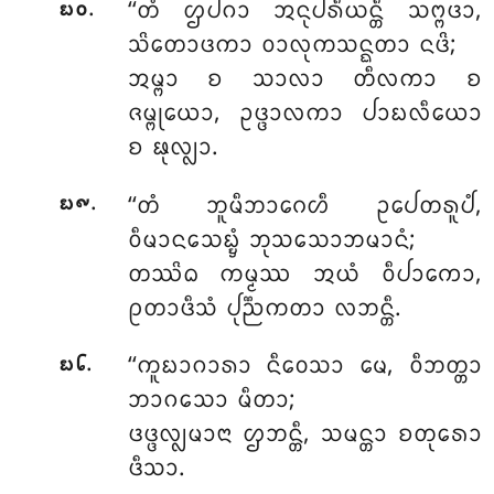
.
‘‘ᨲᩴ
ᩌᨸᨣᩣ ᩋᨶᩩᨸᩁᩥᨿᨶ᩠ᨲᩥ ᩈᨻ᩠ᨻᨴᩣ,
᪗᪐
ᩈᩦᨲᩮᩣᨴᨠᩣ ᩅᩣᩃᩩᨠᩈᨶ᩠ᨳᨲᩣ ᨶᨴᩦ;
ᩋᨾ᩠ᨻᩣ ᨧ ᩈᩣᩃᩣ ᨲᩥᩃᨠᩣ ᨧ
ᨩᨾ᩠ᨻᩩᨿᩮᩣ, ᩏᨴ᩠ᨴᩣᩃᨠᩣ ᨸᩣᨭᩃᩥᨿᩮᩣ
ᨧ ᨹᩩᩃ᩠ᩃᩣ.
.
‘‘ᨲᩴ ᨽᩪᨾᩥᨽᩣᨣᩮᩉᩥ ᩏᨸᩮᨲᩁᩪᨸᩴ,
᪗᪑
ᩅᩥᨾᩣᨶᩈᩮᨭ᩠ᨮᩴ ᨽᩩᩈᩈᩮᩣᨽᨾᩣᨶᩴ;
ᨲᩔᩦᨵ ᨠᨾ᩠ᨾᩔ ᩋᨿᩴ ᩅᩥᨸᩣᨠᩮᩣ,
ᩑᨲᩣᨴᩥᩈᩴ ᨸᩩᨬ᩠ᨬᨠᨲᩣ ᩃᨽᨶ᩠ᨲᩥ.
.
‘‘ᨠᩪᨭᩣᨣᩣᩁᩣ
ᨶᩥᩅᩮᩈᩣ ᨾᩮ, ᩅᩥᨽᨲ᩠ᨲᩣ
᪗᪒
ᨽᩣᨣᩈᩮᩣ ᨾᩥᨲᩣ;
ᨴᨴ᩠ᨴᩃ᩠ᩃᨾᩣᨶᩣ ᩌᨽᨶ᩠ᨲᩥ, ᩈᨾᨶ᩠ᨲᩣ ᨧᨲᩩᩁᩮᩣ
ᨴᩥᩈᩣ.