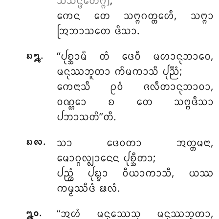
ᩈᩴᩈᨶ᩠ᨴᩮᨲᨻ᩠ᨻᩴ]
;
ᨠᩮᨶ ᨲᩮ ᩈᨻ᩠ᨻᨣᨲ᩠ᨲᩮᩉᩥ, ᩈᨻ᩠ᨻᩣ
ᩒᨽᩣᩈᨲᩮ ᨴᩥᩈᩣ.
.
‘‘ᨸᩩᨧ᩠ᨨᩣᨾᩥ
ᨲᩴ ᨴᩮᩅᩥ ᨾᩉᩣᨶᩩᨽᩣᩅᩮ,
᪗᪘
ᨾᨶᩩᩔᨽᩪᨲᩣ ᨠᩥᨾᨠᩣᩈᩥ ᨸᩩᨬ᩠ᨬᩴ;
ᨠᩮᨶᩣᩈᩥ ᩑᩅᩴ ᨩᩃᩥᨲᩣᨶᩩᨽᩣᩅᩣ,
ᩅᨱ᩠ᨱᩮᩣ ᨧ ᨲᩮ ᩈᨻ᩠ᨻᨴᩥᩈᩣ
ᨸᨽᩣᩈᨲᩦ’’ᨲᩥ.
.
ᩈᩣ ᨴᩮᩅᨲᩣ ᩋᨲ᩠ᨲᨾᨶᩣ,
᪗᪙
ᨾᩮᩣᨣ᩠ᨣᩃ᩠ᩃᩣᨶᩮᨶ ᨸᩩᨧ᩠ᨨᩥᨲᩣ;
ᨸᨬ᩠ᩉᩴ ᨸᩩᨭ᩠ᨮᩣ ᩅᩥᨿᩣᨠᩣᩈᩥ, ᨿᩔ
ᨠᨾ᩠ᨾᩔᩥᨴᩴ ᨹᩃᩴ.
.
‘‘ᩋᩉᩴ ᨾᨶᩩᩔᩮᩈᩩ ᨾᨶᩩᩔᨽᩪᨲᩣ,
᪘᪐