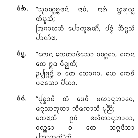
.
‘‘ᩈᩩᩅᨱ᩠ᨱᨧ᩠ᨨᨴᨶᩴ
ᨶᩣᩅᩴ, ᨶᩣᩁᩥ ᩌᩁᩩᨿ᩠ᩉ
᪕᪓
ᨲᩥᨭ᩠ᨮᩈᩥ;
ᩒᨣᩣᩉᩈᩥ ᨸᩮᩣᨠ᩠ᨡᩁᨱᩥᩴ, ᨸᨴ᩠ᨾᩴ ᨨᩥᨶ᩠ᨴᩈᩥ
ᨸᩣᨱᩥᨶᩣ.
.
‘‘ᨠᩮᨶ
ᨲᩮᨲᩣᨴᩥᩈᩮᩣ ᩅᨱ᩠ᨱᩮᩣ, ᨠᩮᨶ
᪕᪔
ᨲᩮ ᩍᨵ ᨾᩥᨩ᩠ᨫᨲᩥ;
ᩏᨸ᩠ᨸᨩ᩠ᨩᨶ᩠ᨲᩥ ᨧ ᨲᩮ ᨽᩮᩣᨣᩣ, ᨿᩮ ᨠᩮᨧᩥ
ᨾᨶᩈᩮᩣ ᨸᩥᨿᩣ.
.
‘‘ᨸᩩᨧ᩠ᨨᩣᨾᩥ ᨲᩴ ᨴᩮᩅᩥ ᨾᩉᩣᨶᩩᨽᩣᩅᩮ,
᪕᪕
ᨾᨶᩩᩔᨽᩩᨲᩣ ᨠᩥᨾᨠᩣᩈᩥ ᨸᩩᨬ᩠ᨬᩴ;
ᨠᩮᨶᩣᩈᩥ ᩑᩅᩴ ᨩᩃᩥᨲᩣᨶᩩᨽᩣᩅᩣ,
ᩅᨱ᩠ᨱᩮᩣ ᨧ ᨲᩮ ᩈᨻ᩠ᨻᨴᩥᩈᩣ
ᨸᨽᩣᩈᨲᩦ’’ᨲᩥ.