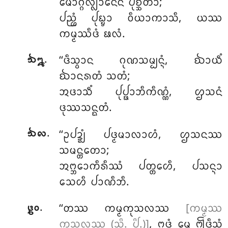
ᨾᩮᩣᨣ᩠ᨣᩃ᩠ᩃᩣᨶᩮᨶ ᨸᩩᨧ᩠ᨨᩥᨲᩣ;
ᨸᨬ᩠ᩉᩴ ᨸᩩᨭ᩠ᨮᩣ ᩅᩥᨿᩣᨠᩣᩈᩥ, ᨿᩔ
ᨠᨾ᩠ᨾᩔᩥᨴᩴ ᨹᩃᩴ.
.
‘‘ᨴᩥᩈ᩠ᩅᩣᨶ
ᨣᩩᨱᩈᨾ᩠ᨸᨶ᩠ᨶᩴ, ᨫᩣᨿᩥᩴ
᪓᪘
ᨫᩣᨶᩁᨲᩴ ᩈᨲᩴ;
ᩋᨴᩣᩈᩥᩴ ᨸᩩᨸ᩠ᨹᩣᨽᩥᨠᩥᨱ᩠ᨱᩴ, ᩌᩈᨶᩴ
ᨴᩩᩔᩈᨶ᩠ᨳᨲᩴ.
.
‘‘ᩏᨸᨯ᩠ᨰᩴ ᨸᨴ᩠ᨾᨾᩣᩃᩣᩉᩴ, ᩌᩈᨶᩔ
᪓᪙
ᩈᨾᨶ᩠ᨲᨲᩮᩣ;
ᩋᨻ᩠ᨽᩮᩣᨠᩥᩁᩥᩔᩴ ᨸᨲ᩠ᨲᩮᩉᩥ, ᨸᩈᨶ᩠ᨶᩣ
ᩈᩮᩉᩥ ᨸᩣᨱᩥᨽᩥ.
.
‘‘ᨲᩔ ᨠᨾ᩠ᨾᨠᩩᩈᩃᩔ
[ᨠᨾ᩠ᨾᩔ
᪔᪐
ᨠᩩᩈᩃᩔ (ᩈᩦ. ᨸᩦ.)]
, ᩍᨴᩴ ᨾᩮ ᩎᨴᩥᩈᩴ