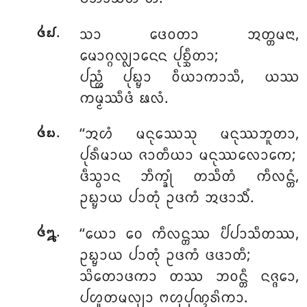
.
ᩈᩣ
ᨴᩮᩅᨲᩣ ᩋᨲ᩠ᨲᨾᨶᩣ,
᪕᪖
ᨾᩮᩣᨣ᩠ᨣᩃ᩠ᩃᩣᨶᩮᨶ ᨸᩩᨧ᩠ᨨᩥᨲᩣ;
ᨸᨬ᩠ᩉᩴ ᨸᩩᨭ᩠ᨮᩣ ᩅᩥᨿᩣᨠᩣᩈᩥ, ᨿᩔ
ᨠᨾ᩠ᨾᩔᩥᨴᩴ ᨹᩃᩴ.
.
‘‘ᩋᩉᩴ ᨾᨶᩩᩔᩮᩈᩩ ᨾᨶᩩᩔᨽᩪᨲᩣ,
᪕᪗
ᨸᩩᩁᩥᨾᩣᨿ ᨩᩣᨲᩥᨿᩣ ᨾᨶᩩᩔᩃᩮᩣᨠᩮ;
ᨴᩥᩈ᩠ᩅᩣᨶ ᨽᩥᨠ᩠ᨡᩩᩴ ᨲᩈᩥᨲᩴ ᨠᩥᩃᨶ᩠ᨲᩴ,
ᩏᨭ᩠ᨮᩣᨿ ᨸᩣᨲᩩᩴ ᩏᨴᨠᩴ ᩋᨴᩣᩈᩥᩴ.
.
‘‘ᨿᩮᩣ ᩅᩮ ᨠᩥᩃᨶ᩠ᨲᩔ ᨸᩥᨸᩣᩈᩥᨲᩔ,
᪕᪘
ᩏᨭ᩠ᨮᩣᨿ ᨸᩣᨲᩩᩴ ᩏᨴᨠᩴ ᨴᨴᩣᨲᩥ;
ᩈᩦᨲᩮᩣᨴᨠᩣ ᨲᩔ ᨽᩅᨶ᩠ᨲᩥ ᨶᨩ᩠ᨩᩮᩣ,
ᨸᩉᩪᨲᨾᩃ᩠ᨿᩣ ᨻᩉᩩᨸᩩᨱ᩠ᨯᩁᩦᨠᩣ.