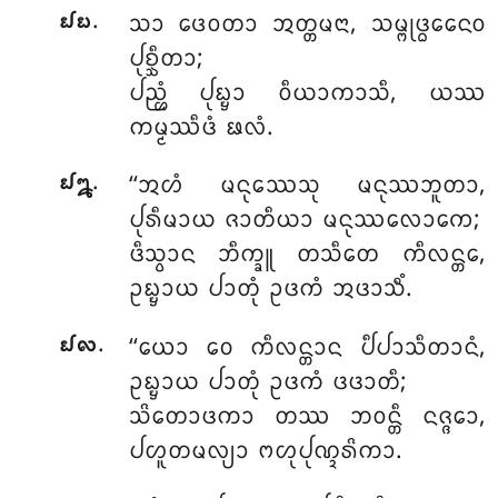
.
ᩈᩣ ᨴᩮᩅᨲᩣ ᩋᨲ᩠ᨲᨾᨶᩣ, ᩈᨾ᩠ᨻᩩᨴ᩠ᨵᩮᨶᩮᩅ
᪖᪗
ᨸᩩᨧ᩠ᨨᩥᨲᩣ;
ᨸᨬ᩠ᩉᩴ ᨸᩩᨭ᩠ᨮᩣ ᩅᩥᨿᩣᨠᩣᩈᩥ, ᨿᩔ
ᨠᨾ᩠ᨾᩔᩥᨴᩴ ᨹᩃᩴ.
.
‘‘ᩋᩉᩴ ᨾᨶᩩᩔᩮᩈᩩ ᨾᨶᩩᩔᨽᩪᨲᩣ,
᪖᪘
ᨸᩩᩁᩥᨾᩣᨿ ᨩᩣᨲᩥᨿᩣ ᨾᨶᩩᩔᩃᩮᩣᨠᩮ;
ᨴᩥᩈ᩠ᩅᩣᨶ
ᨽᩥᨠ᩠ᨡᩪ ᨲᩈᩥᨲᩮ ᨠᩥᩃᨶ᩠ᨲᩮ,
ᩏᨭ᩠ᨮᩣᨿ ᨸᩣᨲᩩᩴ ᩏᨴᨠᩴ ᩋᨴᩣᩈᩥᩴ.
.
‘‘ᨿᩮᩣ ᩅᩮ ᨠᩥᩃᨶ᩠ᨲᩣᨶ ᨸᩥᨸᩣᩈᩥᨲᩣᨶᩴ,
᪖᪙
ᩏᨭ᩠ᨮᩣᨿ ᨸᩣᨲᩩᩴ ᩏᨴᨠᩴ ᨴᨴᩣᨲᩥ;
ᩈᩦᨲᩮᩣᨴᨠᩣ ᨲᩔ ᨽᩅᨶ᩠ᨲᩥ ᨶᨩ᩠ᨩᩮᩣ,
ᨸᩉᩪᨲᨾᩃ᩠ᨿᩣ ᨻᩉᩩᨸᩩᨱ᩠ᨯᩁᩦᨠᩣ.