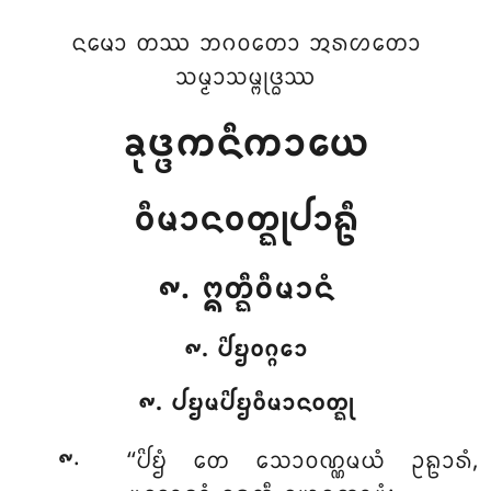
ᨶᨾᩮᩣ ᨲᩔ ᨽᨣᩅᨲᩮᩣ ᩋᩁᩉᨲᩮᩣ
ᩈᨾ᩠ᨾᩣᩈᨾ᩠ᨻᩩᨴ᩠ᨵᩔ
ᨡᩩᨴ᩠ᨴᨠᨶᩥᨠᩣᨿᩮ
ᩅᩥᨾᩣᨶᩅᨲ᩠ᨳᩩᨸᩣᩊᩥ
᪑. ᩍᨲ᩠ᨳᩥᩅᩥᨾᩣᨶᩴ
᪑. ᨸᩦᨮᩅᨣ᩠ᨣᩮᩣ
᪑. ᨸᨮᨾᨸᩦᨮᩅᩥᨾᩣᨶᩅᨲ᩠ᨳᩩ
.
‘‘ᨸᩦᨮᩴ
ᨲᩮ ᩈᩮᩣᩅᨱ᩠ᨱᨾᨿᩴ ᩏᩊᩣᩁᩴ,
᪑