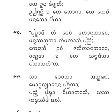
ᨲᩮ ᩍᨵ ᨾᩥᨩ᩠ᨫᨲᩥ;
ᩏᨸ᩠ᨸᨩ᩠ᨩᨶ᩠ᨲᩥ ᨧ ᨲᩮ ᨽᩮᩣᨣᩣ, ᨿᩮ ᨠᩮᨧᩥ
ᨾᨶᩈᩮᩣ ᨸᩥᨿᩣ.
.
‘‘ᨸᩩᨧ᩠ᨨᩣᨾᩥ ᨲᩴ ᨴᩮᩅᩥ ᨾᩉᩣᨶᩩᨽᩣᩅᩮ,
᪑᪐
ᨾᨶᩩᩔᨽᩪᨲᩣ ᨠᩥᨾᨠᩣᩈᩥ ᨸᩩᨬ᩠ᨬᩴ;
ᨠᩮᨶᩣᩈᩥ
ᩑᩅᩴ ᨩᩃᩥᨲᩣᨶᩩᨽᩣᩅᩣ,
ᩅᨱ᩠ᨱᩮᩣ ᨧ ᨲᩮ ᩈᨻ᩠ᨻᨴᩥᩈᩣ
ᨸᨽᩣᩈᨲᩦ’’ᨲᩥ.
.
ᩈᩣ ᨴᩮᩅᨲᩣ ᩋᨲ᩠ᨲᨾᨶᩣ,
᪑᪑
ᨾᩮᩣᨣ᩠ᨣᩃ᩠ᩃᩣᨶᩮᨶ ᨸᩩᨧ᩠ᨨᩥᨲᩣ;
ᨸᨬ᩠ᩉᩴ ᨸᩩᨭ᩠ᨮᩣ ᩅᩥᨿᩣᨠᩣᩈᩥ, ᨿᩔ
ᨠᨾ᩠ᨾᩔᩥᨴᩴ ᨹᩃᩴ.