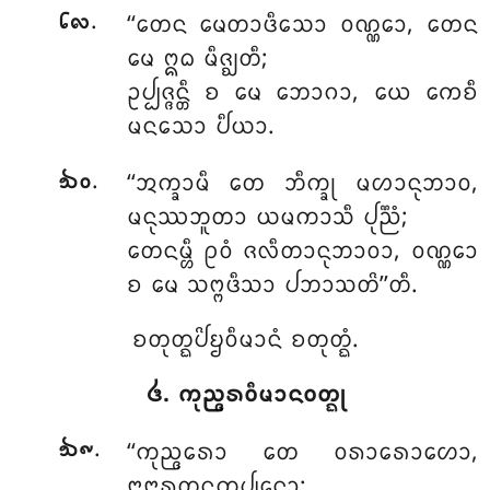
.
‘‘ᨲᩮᨶ ᨾᩮᨲᩣᨴᩥᩈᩮᩣ ᩅᨱ᩠ᨱᩮᩣ, ᨲᩮᨶ
᪒᪙
ᨾᩮ ᩍᨵ ᨾᩥᨩ᩠ᨫᨲᩥ;
ᩏᨸ᩠ᨸᨩ᩠ᨩᨶ᩠ᨲᩥ ᨧ ᨾᩮ ᨽᩮᩣᨣᩣ, ᨿᩮ ᨠᩮᨧᩥ
ᨾᨶᩈᩮᩣ ᨸᩥᨿᩣ.
.
‘‘ᩋᨠ᩠ᨡᩣᨾᩥ
ᨲᩮ ᨽᩥᨠ᩠ᨡᩩ ᨾᩉᩣᨶᩩᨽᩣᩅ,
᪓᪐
ᨾᨶᩩᩔᨽᩪᨲᩣ ᨿᨾᨠᩣᩈᩥ ᨸᩩᨬ᩠ᨬᩴ;
ᨲᩮᨶᨾ᩠ᩉᩥ ᩑᩅᩴ ᨩᩃᩥᨲᩣᨶᩩᨽᩣᩅᩣ, ᩅᨱ᩠ᨱᩮᩣ
ᨧ ᨾᩮ ᩈᨻ᩠ᨻᨴᩥᩈᩣ ᨸᨽᩣᩈᨲᩦ’’ᨲᩥ.
ᨧᨲᩩᨲ᩠ᨳᨸᩦᨮᩅᩥᨾᩣᨶᩴ ᨧᨲᩩᨲ᩠ᨳᩴ.
᪕. ᨠᩩᨬ᩠ᨩᩁᩅᩥᨾᩣᨶᩅᨲ᩠ᨳᩩ
.
‘‘ᨠᩩᨬ᩠ᨩᩁᩮᩣ
ᨲᩮ ᩅᩁᩣᩁᩮᩣᩉᩮᩣ,
᪓᪑
ᨶᩣᨶᩣᩁᨲᨶᨠᨸ᩠ᨸᨶᩮᩣ;