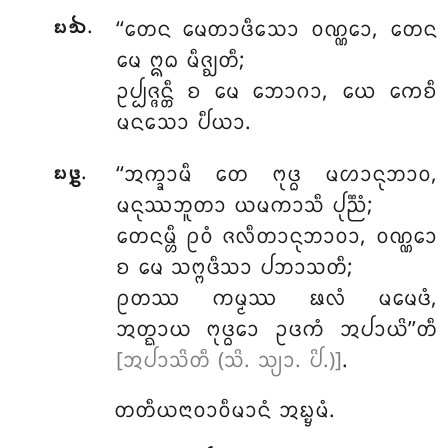
.
‘‘ᨲᩮᨶ ᨾᩮᨲᩣᨴᩥᩈᩮᩣ ᩅᨱ᩠ᨱᩮᩣ, ᨲᩮᨶ
᪗᪓
ᨾᩮ ᩍᨵ ᨾᩥᨩ᩠ᨫᨲᩥ;
ᩏᨸ᩠ᨸᨩ᩠ᨩᨶ᩠ᨲᩥ ᨧ ᨾᩮ ᨽᩮᩣᨣᩣ, ᨿᩮ ᨠᩮᨧᩥ
ᨾᨶᩈᩮᩣ ᨸᩥᨿᩣ.
.
‘‘ᩋᨠ᩠ᨡᩣᨾᩥ ᨲᩮ ᨻᩩᨴ᩠ᨵ ᨾᩉᩣᨶᩩᨽᩣᩅ,
᪗᪔
ᨾᨶᩩᩔᨽᩪᨲᩣ ᨿᨾᨠᩣᩈᩥ ᨸᩩᨬ᩠ᨬᩴ;
ᨲᩮᨶᨾ᩠ᩉᩥ ᩑᩅᩴ ᨩᩃᩥᨲᩣᨶᩩᨽᩣᩅᩣ, ᩅᨱ᩠ᨱᩮᩣ
ᨧ ᨾᩮ ᩈᨻ᩠ᨻᨴᩥᩈᩣ ᨸᨽᩣᩈᨲᩥ;
ᩑᨲᩔ
ᨠᨾ᩠ᨾᩔ ᨹᩃᩴ ᨾᨾᩮᨴᩴ,
ᩋᨲ᩠ᨳᩣᨿ ᨻᩩᨴ᩠ᨵᩮᩣ ᩏᨴᨠᩴ ᩋᨸᩣᨿᩦ’’ᨲᩥ
[ᩋᨸᩣᩈᩦᨲᩥ (ᩈᩦ. ᩈ᩠ᨿᩣ. ᨸᩦ.)]
.
ᨲᨲᩥᨿᨶᩣᩅᩣᩅᩥᨾᩣᨶᩴ ᩋᨭ᩠ᨮᨾᩴ.