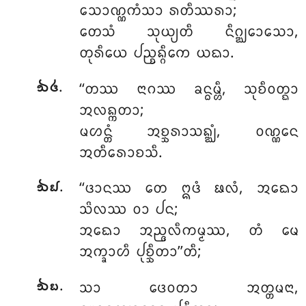
ᩈᩮᩣᨱ᩠ᨱᨠᩴᩈᩣ ᩁᨲᩥᩔᩁᩣ;
ᨲᩮᩈᩴ ᩈᩩᨿ᩠ᨿᨲᩥ ᨶᩥᨣ᩠ᨥᩮᩣᩈᩮᩣ,
ᨲᩩᩁᩥᨿᩮ ᨸᨬ᩠ᨧᨦ᩠ᨣᩥᨠᩮ ᨿᨳᩣ.
.
‘‘ᨲᩔ ᨶᩣᨣᩔ ᨡᨶ᩠ᨵᨾ᩠ᩉᩥ, ᩈᩩᨧᩥᩅᨲ᩠ᨳᩣ
᪓᪕
ᩋᩃᨦ᩠ᨠᨲᩣ;
ᨾᩉᨶ᩠ᨲᩴ ᩋᨧ᩠ᨨᩁᩣᩈᨦ᩠ᨥᩴ, ᩅᨱ᩠ᨱᩮᨶ
ᩋᨲᩥᩁᩮᩣᨧᩈᩥ.
.
‘‘ᨴᩣᨶᩔ
ᨲᩮ ᩍᨴᩴ ᨹᩃᩴ, ᩋᨳᩮᩣ
᪓᪖
ᩈᩦᩃᩔ ᩅᩣ ᨸᨶ;
ᩋᨳᩮᩣ ᩋᨬ᩠ᨩᩃᩥᨠᨾ᩠ᨾᩔ, ᨲᩴ ᨾᩮ
ᩋᨠ᩠ᨡᩣᩉᩥ ᨸᩩᨧ᩠ᨨᩥᨲᩣ’’ᨲᩥ;
.
ᩈᩣ ᨴᩮᩅᨲᩣ ᩋᨲ᩠ᨲᨾᨶᩣ,
᪓᪗