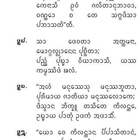
ᨠᩮᨶᩣᩈᩥ
ᩑᩅᩴ ᨩᩃᩥᨲᩣᨶᩩᨽᩣᩅᩣ,
ᩅᨱ᩠ᨱᩮᩣ ᨧ ᨲᩮ ᩈᨻ᩠ᨻᨴᩥᩈᩣ
ᨸᨽᩣᩈᨲᩦ’’ᨲᩥ.
.
ᩈᩣ ᨴᩮᩅᨲᩣ ᩋᨲ᩠ᨲᨾᨶᩣ,
᪔᪖
ᨾᩮᩣᨣ᩠ᨣᩃ᩠ᩃᩣᨶᩮᨶ ᨸᩩᨧ᩠ᨨᩥᨲᩣ;
ᨸᨬ᩠ᩉᩴ ᨸᩩᨭ᩠ᨮᩣ ᩅᩥᨿᩣᨠᩣᩈᩥ, ᨿᩔ
ᨠᨾ᩠ᨾᩔᩥᨴᩴ ᨹᩃᩴ.
.
‘‘ᩋᩉᩴ
ᨾᨶᩩᩔᩮᩈᩩ ᨾᨶᩩᩔᨽᩪᨲᩣ,
᪔᪗
ᨸᩩᩁᩥᨾᩣᨿ ᨩᩣᨲᩥᨿᩣ ᨾᨶᩩᩔᩃᩮᩣᨠᩮ;
ᨴᩥᩈ᩠ᩅᩣᨶ ᨽᩥᨠ᩠ᨡᩪ ᨲᩈᩥᨲᩮ ᨠᩥᩃᨶ᩠ᨲᩮ,
ᩏᨭ᩠ᨮᩣᨿ ᨸᩣᨲᩩᩴ ᩏᨴᨠᩴ ᩋᨴᩣᩈᩥᩴ.
.
‘‘ᨿᩮᩣ
ᩅᩮ ᨠᩥᩃᨶ᩠ᨲᩣᨶ ᨸᩥᨸᩣᩈᩥᨲᩣᨶᩴ,
᪔᪘