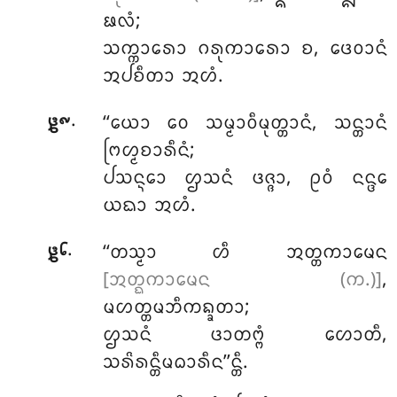
ᨹᩃᩴ;
ᩈᨠ᩠ᨠᩣᩁᩮᩣ ᨣᩁᩩᨠᩣᩁᩮᩣ ᨧ, ᨴᩮᩅᩣᨶᩴ
ᩋᨸᨧᩥᨲᩣ ᩋᩉᩴ.
.
‘‘ᨿᩮᩣ ᩅᩮ ᩈᨾ᩠ᨾᩣᩅᩥᨾᩩᨲ᩠ᨲᩣᨶᩴ, ᩈᨶ᩠ᨲᩣᨶᩴ
᪔᪑
ᨻᩕᩉ᩠ᨾᨧᩣᩁᩥᨶᩴ;
ᨸᩈᨶ᩠ᨶᩮᩣ ᩌᩈᨶᩴ ᨴᨩ᩠ᨩᩣ, ᩑᩅᩴ ᨶᨶ᩠ᨴᩮ
ᨿᨳᩣ ᩋᩉᩴ.
.
‘‘ᨲᩈ᩠ᨾᩣ ᩉᩥ ᩋᨲ᩠ᨲᨠᩣᨾᩮᨶ
᪔᪒
[ᩋᨲ᩠ᨳᨠᩣᨾᩮᨶ (ᨠ.)]
,
ᨾᩉᨲ᩠ᨲᨾᨽᩥᨠᨦ᩠ᨡᨲᩣ;
ᩌᩈᨶᩴ ᨴᩣᨲᨻ᩠ᨻᩴ ᩉᩮᩣᨲᩥ,
ᩈᩁᩦᩁᨶ᩠ᨲᩥᨾᨵᩣᩁᩥᨶ’’ᨶ᩠ᨲᩥ.