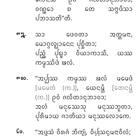
ᩅᨱ᩠ᨱᩮᩣ ᨧ ᨲᩮ ᩈᨻ᩠ᨻᨴᩥᩈᩣ
ᨸᨽᩣᩈᨲᩦ’’ᨲᩥ.
.
ᩈᩣ ᨴᩮᩅᨲᩣ ᩋᨲ᩠ᨲᨾᨶᩣ,
᪑᪘
ᨾᩮᩣᨣ᩠ᨣᩃ᩠ᩃᩣᨶᩮᨶ ᨸᩩᨧ᩠ᨨᩥᨲᩣ;
ᨸᨬ᩠ᩉᩴ ᨸᩩᨭ᩠ᨮᩣ ᩅᩥᨿᩣᨠᩣᩈᩥ, ᨿᩔ
ᨠᨾ᩠ᨾᩔᩥᨴᩴ ᨹᩃᩴ.
.
‘‘ᩋᨸ᩠ᨸᩔ ᨠᨾ᩠ᨾᩔ ᨹᩃᩴ ᨾᨾᩮᨴᩴ
᪑᪙
[ᨾᨾᩮᨲᩴ (ᨠ.)]
, ᨿᩮᨶᨾ᩠ᩉᩥ
[ᨲᩮᨶᨾ᩠ᩉᩥ
(ᨠ.)]
ᩑᩅᩴ ᨩᩃᩥᨲᩣᨶᩩᨽᩣᩅᩣ;
ᩋᩉᩴ ᨾᨶᩩᩔᩮᩈᩩ ᨾᨶᩩᩔᨽᩪᨲᩣ,
ᨸᩩᩁᩥᨾᩣᨿ ᨩᩣᨲᩥᨿᩣ ᨾᨶᩩᩔᩃᩮᩣᨠᩮ.
.
‘‘ᩋᨴ᩠ᨴᩈᩴ
ᩅᩥᩁᨩᩴ ᨽᩥᨠ᩠ᨡᩩᩴ, ᩅᩥᨸ᩠ᨸᩈᨶ᩠ᨶᨾᨶᩣᩅᩥᩃᩴ;
᪒᪐