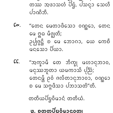
ᨲᩔ ᩋᨴᩣᩈᩉᩴ ᨸᩦᨮᩴ, ᨸᩈᨶ᩠ᨶᩣ ᩈᩮᩉᩥ
ᨸᩣᨱᩥᨽᩥ.
.
‘‘ᨲᩮᨶ ᨾᩮᨲᩣᨴᩥᩈᩮᩣ ᩅᨱ᩠ᨱᩮᩣ, ᨲᩮᨶ
᪒᪑
ᨾᩮ ᩍᨵ ᨾᩥᨩ᩠ᨫᨲᩥ;
ᩏᨸ᩠ᨸᨩ᩠ᨩᨶ᩠ᨲᩥ ᨧ ᨾᩮ ᨽᩮᩣᨣᩣ, ᨿᩮ ᨠᩮᨧᩥ
ᨾᨶᩈᩮᩣ ᨸᩥᨿᩣ.
.
‘‘ᩋᨠ᩠ᨡᩣᨾᩥ ᨲᩮ ᨽᩥᨠ᩠ᨡᩩ ᨾᩉᩣᨶᩩᨽᩣᩅ,
᪒᪒
ᨾᨶᩩᩔᨽᩪᨲᩣ ᨿᨾᨠᩣᩈᩥ ᨸᩩᨬ᩠ᨬᩴ;
ᨲᩮᨶᨾ᩠ᩉᩥ ᩑᩅᩴ ᨩᩃᩥᨲᩣᨶᩩᨽᩣᩅᩣ, ᩅᨱ᩠ᨱᩮᩣ
ᨧ ᨾᩮ ᩈᨻ᩠ᨻᨴᩥᩈᩣ ᨸᨽᩣᩈᨲᩦ’’ᨲᩥ.
ᨲᨲᩥᨿᨸᩦᨮᩅᩥᨾᩣᨶᩴ ᨲᨲᩥᨿᩴ.
᪔. ᨧᨲᩩᨲ᩠ᨳᨸᩦᨮᩅᩥᨾᩣᨶᩅᨲ᩠ᨳᩩ