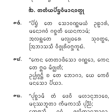
᪓. ᨲᨲᩥᨿᨸᩦᨮᩅᩥᨾᩣᨶᩅᨲ᩠ᨳᩩ
.
‘‘ᨸᩦᨮᩴ
ᨲᩮ ᩈᩮᩣᩅᨱ᩠ᨱᨾᨿᩴ ᩏᩊᩣᩁᩴ,
᪑᪕
ᨾᨶᩮᩣᨩᩅᩴ ᨣᨧ᩠ᨨᨲᩥ ᨿᩮᨶᨠᩣᨾᩴ;
ᩋᩃᨦ᩠ᨠᨲᩮ ᨾᩃ᩠ᨿᨵᩁᩮ ᩈᩩᩅᨲ᩠ᨳᩮ,
ᩒᨽᩣᩈᩈᩥ ᩅᩥᨩ᩠ᨩᩩᩁᩥᩅᨻ᩠ᨽᨠᩪᨭᩴ.
.
‘‘ᨠᩮᨶ ᨲᩮᨲᩣᨴᩥᩈᩮᩣ ᩅᨱ᩠ᨱᩮᩣ, ᨠᩮᨶ
᪑᪖
ᨲᩮ ᩍᨵ ᨾᩥᨩ᩠ᨫᨲᩥ;
ᩏᨸ᩠ᨸᨩ᩠ᨩᨶ᩠ᨲᩥ
ᨧ ᨲᩮ ᨽᩮᩣᨣᩣ, ᨿᩮ ᨠᩮᨧᩥ
ᨾᨶᩈᩮᩣ ᨸᩥᨿᩣ.
.
‘‘ᨸᩩᨧ᩠ᨨᩣᨾᩥ ᨲᩴ ᨴᩮᩅᩥ ᨾᩉᩣᨶᩩᨽᩣᩅᩮ,
᪑᪗
ᨾᨶᩩᩔᨽᩪᨲᩣ ᨠᩥᨾᨠᩣᩈᩥ ᨸᩩᨬ᩠ᨬᩴ;
ᨠᩮᨶᩣᩈᩥ ᩑᩅᩴ ᨩᩃᩥᨲᩣᨶᩩᨽᩣᩅᩣ,