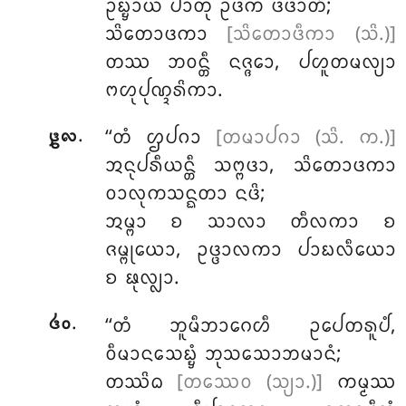
ᩏᨭ᩠ᨮᩣᨿ ᨸᩣᨲᩩᩴ ᩏᨴᨠᩴ ᨴᨴᩣᨲᩥ;
ᩈᩦᨲᩮᩣᨴᨠᩣ
[ᩈᩦᨲᩮᩣᨴᩥᨠᩣ (ᩈᩦ.)]
ᨲᩔ ᨽᩅᨶ᩠ᨲᩥ ᨶᨩ᩠ᨩᩮᩣ, ᨸᩉᩪᨲᨾᩃ᩠ᨿᩣ
ᨻᩉᩩᨸᩩᨱ᩠ᨯᩁᩦᨠᩣ.
.
‘‘ᨲᩴ ᩌᨸᨣᩣ
[ᨲᨾᩣᨸᨣᩣ (ᩈᩦ. ᨠ.)]
᪔᪙
ᩋᨶᩩᨸᩁᩥᨿᨶ᩠ᨲᩥ ᩈᨻ᩠ᨻᨴᩣ, ᩈᩦᨲᩮᩣᨴᨠᩣ
ᩅᩣᩃᩩᨠᩈᨶ᩠ᨳᨲᩣ ᨶᨴᩦ;
ᩋᨾ᩠ᨻᩣ ᨧ ᩈᩣᩃᩣ ᨲᩥᩃᨠᩣ ᨧ
ᨩᨾ᩠ᨻᩩᨿᩮᩣ, ᩏᨴ᩠ᨴᩣᩃᨠᩣ ᨸᩣᨭᩃᩥᨿᩮᩣ
ᨧ ᨹᩩᩃ᩠ᩃᩣ.
.
‘‘ᨲᩴ ᨽᩪᨾᩥᨽᩣᨣᩮᩉᩥ ᩏᨸᩮᨲᩁᩪᨸᩴ,
᪕᪐
ᩅᩥᨾᩣᨶᩈᩮᨭ᩠ᨮᩴ ᨽᩩᩈᩈᩮᩣᨽᨾᩣᨶᩴ;
ᨲᩔᩦᨵ
[ᨲᩔᩮᩅ (ᩈ᩠ᨿᩣ.)]
ᨠᨾ᩠ᨾᩔ