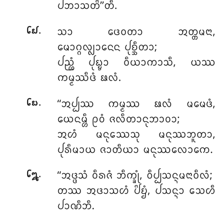
ᨸᨽᩣᩈᨲᩦ’’ᨲᩥ.
.
ᩈᩣ ᨴᩮᩅᨲᩣ ᩋᨲ᩠ᨲᨾᨶᩣ,
᪒᪖
ᨾᩮᩣᨣ᩠ᨣᩃ᩠ᩃᩣᨶᩮᨶ ᨸᩩᨧ᩠ᨨᩥᨲᩣ;
ᨸᨬ᩠ᩉᩴ ᨸᩩᨭ᩠ᨮᩣ ᩅᩥᨿᩣᨠᩣᩈᩥ, ᨿᩔ
ᨠᨾ᩠ᨾᩔᩥᨴᩴ ᨹᩃᩴ.
.
‘‘ᩋᨸ᩠ᨸᩔ ᨠᨾ᩠ᨾᩔ ᨹᩃᩴ ᨾᨾᩮᨴᩴ,
᪒᪗
ᨿᩮᨶᨾ᩠ᩉᩥ ᩑᩅᩴ ᨩᩃᩥᨲᩣᨶᩩᨽᩣᩅᩣ;
ᩋᩉᩴ ᨾᨶᩩᩔᩮᩈᩩ ᨾᨶᩩᩔᨽᩪᨲᩣ,
ᨸᩩᩁᩥᨾᩣᨿ ᨩᩣᨲᩥᨿᩣ ᨾᨶᩩᩔᩃᩮᩣᨠᩮ.
.
‘‘ᩋᨴ᩠ᨴᩈᩴ
ᩅᩥᩁᨩᩴ ᨽᩥᨠ᩠ᨡᩩᩴ, ᩅᩥᨸ᩠ᨸᩈᨶ᩠ᨶᨾᨶᩣᩅᩥᩃᩴ;
᪒᪘
ᨲᩔ ᩋᨴᩣᩈᩉᩴ ᨸᩦᨮᩴ, ᨸᩈᨶ᩠ᨶᩣ ᩈᩮᩉᩥ
ᨸᩣᨱᩥᨽᩥ.