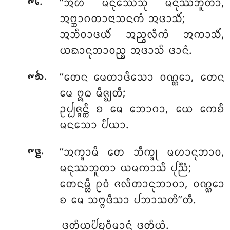
.
‘‘ᩋᩉᩴ ᨾᨶᩩᩔᩮᩈᩩ ᨾᨶᩩᩔᨽᩪᨲᩣ,
᪑᪒
ᩋᨻ᩠ᨽᩣᨣᨲᩣᨶᩣᩈᨶᨠᩴ ᩋᨴᩣᩈᩥᩴ;
ᩋᨽᩥᩅᩣᨴᨿᩥᩴ ᩋᨬ᩠ᨩᩃᩥᨠᩴ ᩋᨠᩣᩈᩥᩴ,
ᨿᨳᩣᨶᩩᨽᩣᩅᨬ᩠ᨧ ᩋᨴᩣᩈᩥ ᨴᩣᨶᩴ.
.
‘‘ᨲᩮᨶ
ᨾᩮᨲᩣᨴᩥᩈᩮᩣ ᩅᨱ᩠ᨱᩮᩣ, ᨲᩮᨶ
᪑᪓
ᨾᩮ ᩍᨵ ᨾᩥᨩ᩠ᨫᨲᩥ;
ᩏᨸ᩠ᨸᨩ᩠ᨩᨶ᩠ᨲᩥ ᨧ ᨾᩮ ᨽᩮᩣᨣᩣ, ᨿᩮ ᨠᩮᨧᩥ
ᨾᨶᩈᩮᩣ ᨸᩥᨿᩣ.
.
‘‘ᩋᨠ᩠ᨡᩣᨾᩥ
ᨲᩮ ᨽᩥᨠ᩠ᨡᩩ ᨾᩉᩣᨶᩩᨽᩣᩅ,
᪑᪔
ᨾᨶᩩᩔᨽᩪᨲᩣ ᨿᨾᨠᩣᩈᩥ ᨸᩩᨬ᩠ᨬᩴ;
ᨲᩮᨶᨾ᩠ᩉᩥ ᩑᩅᩴ ᨩᩃᩥᨲᩣᨶᩩᨽᩣᩅᩣ, ᩅᨱ᩠ᨱᩮᩣ
ᨧ ᨾᩮ ᩈᨻ᩠ᨻᨴᩥᩈᩣ ᨸᨽᩣᩈᨲᩦ’’ᨲᩥ.
ᨴᩩᨲᩥᨿᨸᩦᨮᩅᩥᨾᩣᨶᩴ ᨴᩩᨲᩥᨿᩴ.