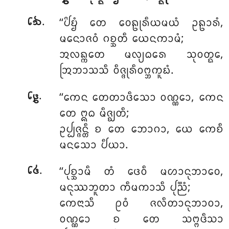
.
‘‘ᨸᩦᨮᩴ
ᨲᩮ ᩅᩮᩊᩩᩁᩥᨿᨾᨿᩴ ᩏᩊᩣᩁᩴ,
᪒᪓
ᨾᨶᩮᩣᨩᩅᩴ ᨣᨧ᩠ᨨᨲᩥ ᨿᩮᨶᨠᩣᨾᩴ;
ᩋᩃᨦ᩠ᨠᨲᩮ ᨾᩃ᩠ᨿᨵᩁᩮ ᩈᩩᩅᨲ᩠ᨳᩮ,
ᩒᨽᩣᩈᩈᩥ ᩅᩥᨩ᩠ᨩᩩᩁᩥᩅᨻ᩠ᨽᨠᩪᨭᩴ.
.
‘‘ᨠᩮᨶ
ᨲᩮᨲᩣᨴᩥᩈᩮᩣ ᩅᨱ᩠ᨱᩮᩣ, ᨠᩮᨶ
᪒᪔
ᨲᩮ ᩍᨵ ᨾᩥᨩ᩠ᨫᨲᩥ;
ᩏᨸ᩠ᨸᨩ᩠ᨩᨶ᩠ᨲᩥ
ᨧ ᨲᩮ ᨽᩮᩣᨣᩣ, ᨿᩮ ᨠᩮᨧᩥ
ᨾᨶᩈᩮᩣ ᨸᩥᨿᩣ.
.
‘‘ᨸᩩᨧ᩠ᨨᩣᨾᩥ ᨲᩴ ᨴᩮᩅᩥ ᨾᩉᩣᨶᩩᨽᩣᩅᩮ,
᪒᪕
ᨾᨶᩩᩔᨽᩪᨲᩣ ᨠᩥᨾᨠᩣᩈᩥ ᨸᩩᨬ᩠ᨬᩴ;
ᨠᩮᨶᩣᩈᩥ ᩑᩅᩴ ᨩᩃᩥᨲᩣᨶᩩᨽᩣᩅᩣ,
ᩅᨱ᩠ᨱᩮᩣ ᨧ ᨲᩮ ᩈᨻ᩠ᨻᨴᩥᩈᩣ