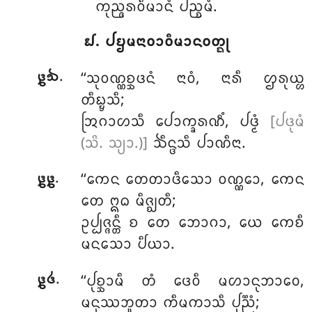
ᨠᩩᨬ᩠ᨩᩁᩅᩥᨾᩣᨶᩴ ᨸᨬ᩠ᨧᨾᩴ.
᪖. ᨸᨮᨾᨶᩣᩅᩣᩅᩥᨾᩣᨶᩅᨲ᩠ᨳᩩ
.
‘‘ᩈᩩᩅᨱ᩠ᨱᨧ᩠ᨨᨴᨶᩴ
ᨶᩣᩅᩴ, ᨶᩣᩁᩥ ᩌᩁᩩᨿ᩠ᩉ
᪔᪓
ᨲᩥᨭ᩠ᨮᩈᩥ;
ᩒᨣᩣᩉᩈᩥ ᨸᩮᩣᨠ᩠ᨡᩁᨱᩥᩴ, ᨸᨴ᩠ᨾᩴ
[ᨸᨴᩩᨾᩴ
(ᩈᩦ. ᩈ᩠ᨿᩣ.)]
ᨨᩥᨶ᩠ᨴᩈᩥ ᨸᩣᨱᩥᨶᩣ.
.
‘‘ᨠᩮᨶ ᨲᩮᨲᩣᨴᩥᩈᩮᩣ ᩅᨱ᩠ᨱᩮᩣ, ᨠᩮᨶ
᪔᪔
ᨲᩮ ᩍᨵ ᨾᩥᨩ᩠ᨫᨲᩥ;
ᩏᨸ᩠ᨸᨩ᩠ᨩᨶ᩠ᨲᩥ ᨧ ᨲᩮ ᨽᩮᩣᨣᩣ, ᨿᩮ ᨠᩮᨧᩥ
ᨾᨶᩈᩮᩣ ᨸᩥᨿᩣ.
.
‘‘ᨸᩩᨧ᩠ᨨᩣᨾᩥ ᨲᩴ ᨴᩮᩅᩥ ᨾᩉᩣᨶᩩᨽᩣᩅᩮ,
᪔᪕
ᨾᨶᩩᩔᨽᩪᨲᩣ ᨠᩥᨾᨠᩣᩈᩥ ᨸᩩᨬ᩠ᨬᩴ;