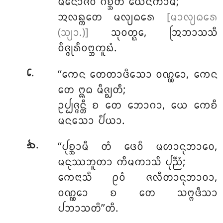
ᨾᨶᩮᩣᨩᩅᩴ ᨣᨧ᩠ᨨᨲᩥ ᨿᩮᨶᨠᩣᨾᩴ;
ᩋᩃᨦ᩠ᨠᨲᩮ ᨾᩃ᩠ᨿᨵᩁᩮ
[ᨾᩣᩃ᩠ᨿᨵᩁᩮ
(ᩈ᩠ᨿᩣ.)]
ᩈᩩᩅᨲ᩠ᨳᩮ, ᩒᨽᩣᩈᩈᩥ
ᩅᩥᨩ᩠ᨩᩩᩁᩥᩅᨻ᩠ᨽᨠᩪᨭᩴ.
.
‘‘ᨠᩮᨶ ᨲᩮᨲᩣᨴᩥᩈᩮᩣ ᩅᨱ᩠ᨱᩮᩣ, ᨠᩮᨶ
᪒
ᨲᩮ ᩍᨵ ᨾᩥᨩ᩠ᨫᨲᩥ;
ᩏᨸ᩠ᨸᨩ᩠ᨩᨶ᩠ᨲᩥ ᨧ ᨲᩮ ᨽᩮᩣᨣᩣ, ᨿᩮ ᨠᩮᨧᩥ
ᨾᨶᩈᩮᩣ ᨸᩥᨿᩣ.
.
‘‘ᨸᩩᨧ᩠ᨨᩣᨾᩥ
ᨲᩴ ᨴᩮᩅᩥ ᨾᩉᩣᨶᩩᨽᩣᩅᩮ,
᪓
ᨾᨶᩩᩔᨽᩪᨲᩣ ᨠᩥᨾᨠᩣᩈᩥ ᨸᩩᨬ᩠ᨬᩴ;
ᨠᩮᨶᩣᩈᩥ ᩑᩅᩴ ᨩᩃᩥᨲᩣᨶᩩᨽᩣᩅᩣ,
ᩅᨱ᩠ᨱᩮᩣ ᨧ ᨲᩮ ᩈᨻ᩠ᨻᨴᩥᩈᩣ
ᨸᨽᩣᩈᨲᩦ’’ᨲᩥ.