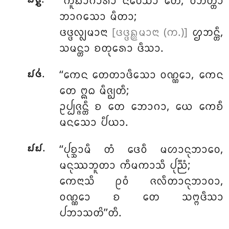
‘‘ᨠᩪᨭᩣᨣᩣᩁᩣ
ᨶᩥᩅᩮᩈᩣ ᨲᩮ, ᩅᩥᨽᨲ᩠ᨲᩣ
᪖᪔
ᨽᩣᨣᩈᩮᩣ ᨾᩥᨲᩣ;
ᨴᨴ᩠ᨴᩃ᩠ᩃᨾᩣᨶᩣ
[ᨴᨴ᩠ᨴᩊ᩠ᩉᨾᩣᨶᩣ (ᨠ.)]
ᩌᨽᨶ᩠ᨲᩥ,
ᩈᨾᨶ᩠ᨲᩣ ᨧᨲᩩᩁᩮᩣ ᨴᩥᩈᩣ.
.
‘‘ᨠᩮᨶ ᨲᩮᨲᩣᨴᩥᩈᩮᩣ ᩅᨱ᩠ᨱᩮᩣ, ᨠᩮᨶ
᪖᪕
ᨲᩮ ᩍᨵ ᨾᩥᨩ᩠ᨫᨲᩥ;
ᩏᨸ᩠ᨸᨩ᩠ᨩᨶ᩠ᨲᩥ ᨧ ᨲᩮ ᨽᩮᩣᨣᩣ, ᨿᩮ ᨠᩮᨧᩥ
ᨾᨶᩈᩮᩣ ᨸᩥᨿᩣ.
.
‘‘ᨸᩩᨧ᩠ᨨᩣᨾᩥ ᨲᩴ ᨴᩮᩅᩥ ᨾᩉᩣᨶᩩᨽᩣᩅᩮ,
᪖᪖
ᨾᨶᩩᩔᨽᩪᨲᩣ ᨠᩥᨾᨠᩣᩈᩥ ᨸᩩᨬ᩠ᨬᩴ;
ᨠᩮᨶᩣᩈᩥ ᩑᩅᩴ ᨩᩃᩥᨲᩣᨶᩩᨽᩣᩅᩣ,
ᩅᨱ᩠ᨱᩮᩣ ᨧ ᨲᩮ ᩈᨻ᩠ᨻᨴᩥᩈᩣ
ᨸᨽᩣᩈᨲᩦ’’ᨲᩥ.