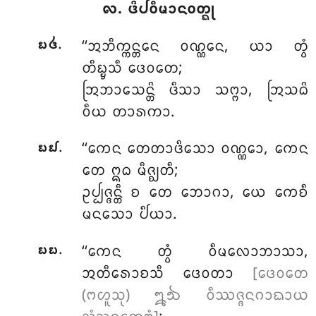
᪙. ᨴᩦᨸᩅᩥᨾᩣᨶᩅᨲ᩠ᨳᩩ
.
‘‘ᩋᨽᩥᨠ᩠ᨠᨶ᩠ᨲᩮᨶ
ᩅᨱ᩠ᨱᩮᨶ, ᨿᩣ ᨲ᩠ᩅᩴ
᪗᪕
ᨲᩥᨭ᩠ᨮᩈᩥ ᨴᩮᩅᨲᩮ;
ᩒᨽᩣᩈᩮᨶ᩠ᨲᩦ ᨴᩥᩈᩣ ᩈᨻ᩠ᨻᩣ, ᩒᩈᨵᩦ
ᩅᩥᨿ ᨲᩣᩁᨠᩣ.
.
‘‘ᨠᩮᨶ ᨲᩮᨲᩣᨴᩥᩈᩮᩣ ᩅᨱ᩠ᨱᩮᩣ, ᨠᩮᨶ
᪗᪖
ᨲᩮ ᩍᨵ ᨾᩥᨩ᩠ᨫᨲᩥ;
ᩏᨸ᩠ᨸᨩ᩠ᨩᨶ᩠ᨲᩥ ᨧ ᨲᩮ ᨽᩮᩣᨣᩣ, ᨿᩮ ᨠᩮᨧᩥ
ᨾᨶᩈᩮᩣ ᨸᩥᨿᩣ.
.
‘‘ᨠᩮᨶ ᨲ᩠ᩅᩴ ᩅᩥᨾᩃᩮᩣᨽᩣᩈᩣ,
᪗᪗
ᩋᨲᩥᩁᩮᩣᨧᩈᩥ ᨴᩮᩅᨲᩣ
[ᨴᩮᩅᨲᩮ
(ᨻᩉᩪᩈᩩ) ᪘᪓ ᩅᩥᩔᨩ᩠ᨩᨶᨣᩣᨳᩣᨿ