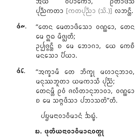
ᩋᨿᩴ ᩅᩥᨸᩣᨠᩮᩣ, ᩑᨲᩣᨴᩥᩈᩴ
ᨸᩩᨬ᩠ᨬᨠᨲᩣ
[ᨠᨲᨸᩩᨬ᩠ᨬᩣ (ᩈᩦ.)]
ᩃᨽᨶ᩠ᨲᩥ.
.
‘‘ᨲᩮᨶ
ᨾᩮᨲᩣᨴᩥᩈᩮᩣ ᩅᨱ᩠ᨱᩮᩣ, ᨲᩮᨶ
᪕᪑
ᨾᩮ ᩍᨵ ᨾᩥᨩ᩠ᨫᨲᩥ;
ᩏᨸ᩠ᨸᨩ᩠ᨩᨶ᩠ᨲᩥ ᨧ ᨾᩮ ᨽᩮᩣᨣᩣ, ᨿᩮ ᨠᩮᨧᩥ
ᨾᨶᩈᩮᩣ ᨸᩥᨿᩣ.
.
‘‘ᩋᨠ᩠ᨡᩣᨾᩥ ᨲᩮ ᨽᩥᨠ᩠ᨡᩩ ᨾᩉᩣᨶᩩᨽᩣᩅ,
᪕᪒
ᨾᨶᩩᩔᨽᩪᨲᩣ ᨿᨾᨠᩣᩈᩥ ᨸᩩᨬ᩠ᨬᩴ;
ᨲᩮᨶᨾ᩠ᩉᩥ ᩑᩅᩴ ᨩᩃᩥᨲᩣᨶᩩᨽᩣᩅᩣ, ᩅᨱ᩠ᨱᩮᩣ
ᨧ ᨾᩮ ᩈᨻ᩠ᨻᨴᩥᩈᩣ ᨸᨽᩣᩈᨲᩦ’’ᨲᩥ.
ᨸᨮᨾᨶᩣᩅᩣᩅᩥᨾᩣᨶᩴ ᨨᨭ᩠ᨮᩴ.
᪗. ᨴᩩᨲᩥᨿᨶᩣᩅᩣᩅᩥᨾᩣᨶᩅᨲ᩠ᨳᩩ