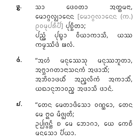
.
ᩈᩣ ᨴᩮᩅᨲᩣ ᩋᨲ᩠ᨲᨾᨶᩣ,
᪔
ᨾᩮᩣᨣ᩠ᨣᩃ᩠ᩃᩣᨶᩮᨶ
[ᨾᩮᩣᨣ᩠ᨣᩃᩣᨶᩮᨶ (ᨠ.)
ᩑᩅᨾᩩᨸᩁᩥᨸᩥ]
ᨸᩩᨧ᩠ᨨᩥᨲᩣ;
ᨸᨬ᩠ᩉᩴ
ᨸᩩᨭ᩠ᨮᩣ ᩅᩥᨿᩣᨠᩣᩈᩥ, ᨿᩔ
ᨠᨾ᩠ᨾᩔᩥᨴᩴ ᨹᩃᩴ.
.
‘‘ᩋᩉᩴ
ᨾᨶᩩᩔᩮᩈᩩ ᨾᨶᩩᩔᨽᩪᨲᩣ,
᪕
ᩋᨻ᩠ᨽᩣᨣᨲᩣᨶᩣᩈᨶᨠᩴ ᩋᨴᩣᩈᩥᩴ;
ᩋᨽᩥᩅᩣᨴᨿᩥᩴ ᩋᨬ᩠ᨩᩃᩥᨠᩴ ᩋᨠᩣᩈᩥᩴ,
ᨿᨳᩣᨶᩩᨽᩣᩅᨬ᩠ᨧ ᩋᨴᩣᩈᩥ ᨴᩣᨶᩴ.
.
‘‘ᨲᩮᨶ ᨾᩮᨲᩣᨴᩥᩈᩮᩣ ᩅᨱ᩠ᨱᩮᩣ, ᨲᩮᨶ
᪖
ᨾᩮ ᩍᨵ ᨾᩥᨩ᩠ᨫᨲᩥ;
ᩏᨸ᩠ᨸᨩ᩠ᨩᨶ᩠ᨲᩥ ᨧ ᨾᩮ ᨽᩮᩣᨣᩣ, ᨿᩮ ᨠᩮᨧᩥ
ᨾᨶᩈᩮᩣ ᨸᩥᨿᩣ.