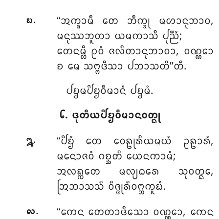
.
‘‘ᩋᨠ᩠ᨡᩣᨾᩥ ᨲᩮ ᨽᩥᨠ᩠ᨡᩩ ᨾᩉᩣᨶᩩᨽᩣᩅ,
᪗
ᨾᨶᩩᩔᨽᩪᨲᩣ ᨿᨾᨠᩣᩈᩥ ᨸᩩᨬ᩠ᨬᩴ;
ᨲᩮᨶᨾ᩠ᩉᩥ ᩑᩅᩴ ᨩᩃᩥᨲᩣᨶᩩᨽᩣᩅᩣ, ᩅᨱ᩠ᨱᩮᩣ
ᨧ ᨾᩮ ᩈᨻ᩠ᨻᨴᩥᩈᩣ ᨸᨽᩣᩈᨲᩦ’’ᨲᩥ.
ᨸᨮᨾᨸᩦᨮᩅᩥᨾᩣᨶᩴ ᨸᨮᨾᩴ.
᪒. ᨴᩩᨲᩥᨿᨸᩦᨮᩅᩥᨾᩣᨶᩅᨲ᩠ᨳᩩ
.
‘‘ᨸᩦᨮᩴ
ᨲᩮ ᩅᩮᩊᩩᩁᩥᨿᨾᨿᩴ ᩏᩊᩣᩁᩴ,
᪘
ᨾᨶᩮᩣᨩᩅᩴ ᨣᨧ᩠ᨨᨲᩥ ᨿᩮᨶᨠᩣᨾᩴ;
ᩋᩃᨦ᩠ᨠᨲᩮ ᨾᩃ᩠ᨿᨵᩁᩮ ᩈᩩᩅᨲ᩠ᨳᩮ,
ᩒᨽᩣᩈᩈᩥ ᩅᩥᨩ᩠ᨩᩩᩁᩥᩅᨻ᩠ᨽᨠᩪᨭᩴ.
.
‘‘ᨠᩮᨶ ᨲᩮᨲᩣᨴᩥᩈᩮᩣ ᩅᨱ᩠ᨱᩮᩣ, ᨠᩮᨶ
᪙