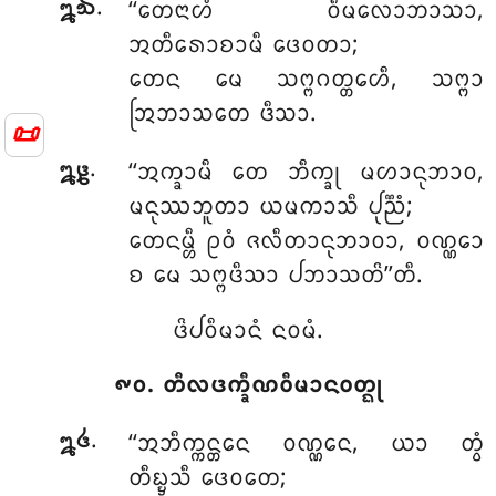
.
‘‘ᨲᩮᨶᩣᩉᩴ ᩅᩥᨾᩃᩮᩣᨽᩣᩈᩣ,
᪘᪓
ᩋᨲᩥᩁᩮᩣᨧᩣᨾᩥ ᨴᩮᩅᨲᩣ;
ᨲᩮᨶ ᨾᩮ ᩈᨻ᩠ᨻᨣᨲ᩠ᨲᩮᩉᩥ, ᩈᨻ᩠ᨻᩣ
ᩒᨽᩣᩈᨲᩮ ᨴᩥᩈᩣ.
📜
.
‘‘ᩋᨠ᩠ᨡᩣᨾᩥ
ᨲᩮ ᨽᩥᨠ᩠ᨡᩩ ᨾᩉᩣᨶᩩᨽᩣᩅ,
᪘᪔
ᨾᨶᩩᩔᨽᩪᨲᩣ ᨿᨾᨠᩣᩈᩥ ᨸᩩᨬ᩠ᨬᩴ;
ᨲᩮᨶᨾ᩠ᩉᩥ ᩑᩅᩴ ᨩᩃᩥᨲᩣᨶᩩᨽᩣᩅᩣ, ᩅᨱ᩠ᨱᩮᩣ
ᨧ ᨾᩮ ᩈᨻ᩠ᨻᨴᩥᩈᩣ ᨸᨽᩣᩈᨲᩦ’’ᨲᩥ.
ᨴᩦᨸᩅᩥᨾᩣᨶᩴ ᨶᩅᨾᩴ.
᪑᪐. ᨲᩥᩃᨴᨠ᩠ᨡᩥᨱᩅᩥᨾᩣᨶᩅᨲ᩠ᨳᩩ
.
‘‘ᩋᨽᩥᨠ᩠ᨠᨶ᩠ᨲᩮᨶ
ᩅᨱ᩠ᨱᩮᨶ, ᨿᩣ ᨲ᩠ᩅᩴ
᪘᪕
ᨲᩥᨭ᩠ᨮᩈᩥ ᨴᩮᩅᨲᩮ;