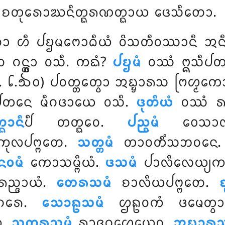
 ᨧᨲᩩᩁᩮᩣᨥᨶᩥᨲ᩠ᨳᩁᨱᨲ᩠ᨳᩣᨿ ᨴᩮᩈᩥᨲᩮᩣ.
ᩣ ᩉᩥ ᨸᨮᨾᨻᩮᩣᨵᩥᨿᩴ ᩅᩦᩈᨲᩥᩅᩔᩣᨶᩥ ᩋᨶᩥᨻ
ᨣᨶ᩠ᨲ᩠ᩅᩣ ᩅᩈᩥ. ᨠᨳᩴ?
ᨸᨮᨾᩴ
ᩅᩔᩴ ᩍᩈᩥᨸᨲᨶᩮ 
᪒.᪓᪐) ᨸᩅᨲ᩠ᨲᩮᨲ᩠ᩅᩣ ᩋᨭ᩠ᨮᩣᩁᩈ ᨻᩕᩉ᩠ᨾ
ᨸᨲᨶᩮ ᨾᩥᨣᨴᩣᨿᩮ ᩅᩈᩥ.
ᨴᩩᨲᩥᨿᩴ
ᩅᩔᩴ ᩁ
ᨳᩣᨶᩥ
ᨸᩥ ᨲᨲ᩠ᨳᩮᩅ.
ᨸᨬ᩠ᨧᨾᩴ
ᩅᩮᩈᩣᩃᩥ
ᩩᩃᨸᨻ᩠ᨻᨲᩮ.
ᩈᨲ᩠ᨲᨾᩴ
ᨲᩣᩅᨲᩥᩴᩈᨽᩅᨶᩮ
ᨶᩅᨾᩴ
ᨠᩮᩣᩈᨾ᩠ᨻᩥᨿᩴ.
ᨴᩈᨾᩴ
ᨸᩣᩃᩥᩃᩮᨿ᩠ᨿᨠ
ᨬ᩠ᨩᩣᨿᩴ.
ᨲᩮᩁᩈᨾᩴ
ᨧᩣᩃᩥᨿᨸᨻ᩠ᨻᨲᩮ.
ᨧ
ᨶᨣᩁᩮ.
ᩈᩮᩣᩊᩈᨾᩴ
ᩌᩊᩅᨠᩴ ᨴᨾᩮᨲ᩠ᩅᩣ
ᩴ.
ᩈᨲ᩠ᨲᩁᩈᨾᩴ
ᩁᩣᨩᨣᩉᩮᨿᩮᩅ.
ᩋᨭ᩠ᨮᩣᩁᩈ