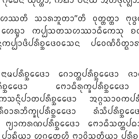
 ᨻᩩᨵᩮᨶ ᨿᩩᨲ᩠ᨲᩣ, ᨠᨳᩣ ᨸᨶᩣᨿᩴ ᩋᨲᩥᨴᩩᩃ᩠ᩃ
ᨶᩣ ᩉᩮᩔᨲᩥ ᩈᩣᩁᨽᩪᨲᩣ’’ᨲᩥ ᩅᩩᨲ᩠ᨲᨲ᩠ᨲᩣ ᨻᩩ
ᩉᩮᨭ᩠ᨮᩣ ᨠᨸ᩠ᨸᩈᨲᩈᩉᩔᩣᨵᩥᨠᩮᩈᩩ ᨧᨲᩪᩈᩩ ᩋ
ᨶ᩠ᨶᨠᨸ᩠ᨸᩣᨴᩥᨸᩁᩥᨧ᩠ᨨᩮᨴᩅᩈᩮᨶ ᨸᩅᩮᨱᩥᩅᩥᨲ᩠ᨳᩣ
 ᨶᩣᨾᨸᩁᩥᨧ᩠ᨨᩮᨴᩮᩣ ᨣᩮᩣᨲ᩠ᨲᨸᩁᩥᨧ᩠ᨨᩮᨴᩮᩣ ᨩᩣ
ᩥᨧ᩠ᨨᩮᨴᩮᩣ ᨻᩮᩣᨵᩥᩁᩩᨠ᩠ᨡᨸᩁᩥᨧ᩠ᨨᩮᨴᩮᩣ ᨵ
᩠ᨶᩥᨸᩣᨲᨸᩁᩥᨧ᩠ᨨᩮᨴᩮᩣ ᩋᨣ᩠ᨣᩈᩣᩅᨠᨸᩁᩥᨧ
ᩅᩣᩁᨽᩥᨠ᩠ᨡᩩᨸᩁᩥᨧ᩠ᨨᩮᨴᩮᩣ ᩁᩴᩈᩥᨸᩁᩥᨧ᩠ᨨ
ᩣ ᨻ᩠ᨿᩣᨠᩁᨱᨸᩁᩥᨧ᩠ᨨᩮᨴᩮᩣ ᨻᩮᩣᨵᩥᩈᨲ᩠ᨲᨸᨵᩣ
ᩥ ᨸᩣᩊᩥᨿᩣ ᩌᨣᨲᩮᩉᩥ ᨻᩣᩅᩦᩈᨲᩥᨿᩣ ᨸᩁᩥᨧ᩠ᨨᩮᨴᩮ