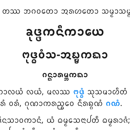
 ᨲᩔ ᨽᨣᩅᨲᩮᩣ ᩋᩁᩉᨲᩮᩣ ᩈᨾ᩠ᨾᩣᩈᨾ᩠ᨻ
ᨡᩩᨴ᩠ᨴᨠᨶᩥᨠᩣᨿᩮ
ᨻᩩᨴ᩠ᨵᩅᩴᩈ-ᩋᨭ᩠ᨮᨠᨳᩣ
ᨣᨶ᩠ᨳᩣᩁᨾ᩠ᨽᨠᨳᩣ
ᨱᩣᩃᨿᩴ ᩃᨿᩴ, ᨾᩃᩔ
ᨻᩩᨴ᩠ᨵᩴ
ᩈᩩᩈᨾᩣᩉᩥᨲᩴ 
ᩴ ᩅᩁᩴ, ᨣᩩᨱᩣᨠᩁᨬ᩠ᨧᩮᩅ ᨶᩥᩁᨦ᩠ᨣᨱᩴ
ᨣᨱᩴ
.
ᩥᨶᩈᩣᩅᨠᩣᨶᩴ, ᨿᩴ ᨵᨾ᩠ᨾᩈᩮᨶᩣᨸᨲᩥ ᨵᨾ᩠ᨾᩁᩣᨩᩴ;