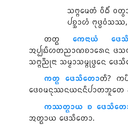
ᩈᨻ᩠ᨻᨾᩮᨲᩴ ᩅᩥᨵᩥᩴ ᩅᨲ
ᨸᨧ᩠ᨨᩣᩉᩴ ᨻᩩᨴ᩠ᨵᩅᩴᩈᩔ
ᨲᨲ᩠ᨳ
ᨠᩮᨶᩣᨿᩴ ᨴᩮᩈ
ᩋᨸ᩠ᨸᨭᩥᩉᨲᨬᩣᨱᨧᩣᩁᩮᨶ ᨴᩈᨻᩃ
ᩈᨻ᩠ᨻᨬ᩠ᨬᩩᨶᩣ ᩈᨾ᩠ᨾᩣᩈᨾ᩠ᨻᩩᨴ᩠ᨵᩮᨶ ᨴᩮᩈ
ᨠᨲ᩠ᨳ ᨴᩮᩈᩥᨲᩮᩣ
ᨲᩥ? ᨠᨸ
ᨴᩮᩅᨾᨶᩩᩔᨶᨿᨶᨶᩥᨸᩣᨲᨽᩪᨲᩮ ᩁᨲᨶ
ᨠᩔᨲ᩠ᨳᩣᨿ
ᨧ ᨴᩮᩈᩥᨲᩮ
ᩋᨲ᩠ᨳᩣᨿ ᨴᩮᩈᩥᨲᩮᩣ.