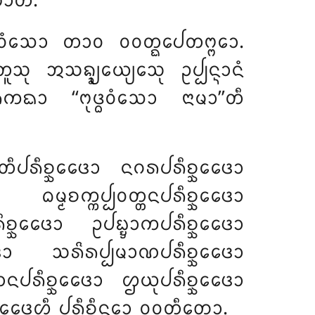
ᨽᩣᨲᩥ.
ᨴ᩠ᨵᩅᩴᩈᩮᩣ ᨲᩣᩅ ᩅᩅᨲ᩠ᨳᨸᩮᨲᨻ᩠ᨻᩮᩣ.
ᩈᨦ᩠ᨡ᩠ᨿᩮᨿ᩠ᨿᩮᩈᩩ ᩏᨸ᩠ᨸᨶ᩠ᨶᩣᨶᩴ
ᩁᨠᨳᩣ ‘‘ᨻᩩᨴ᩠ᨵᩅᩴᩈᩮᩣ ᨶᩣᨾᩣ’’ᨲᩥ
ᨲᩥᨸᩁᩥᨧ᩠ᨨᩮᨴᩮᩣ ᨶᨣᩁᨸᩁᩥᨧ᩠ᨨᩮᨴᩮᩣ
ᨾ᩠ᨾᨧᨠ᩠ᨠᨸ᩠ᨸᩅᨲ᩠ᨲᨶᨸᩁᩥᨧ᩠ᨨᩮᨴᩮᩣ
᩠ᨨᩮᨴᩮᩣ ᩏᨸᨭ᩠ᨮᩣᨠᨸᩁᩥᨧ᩠ᨨᩮᨴᩮᩣ
ᩮᨴᩮᩣ ᩈᩁᩦᩁᨸ᩠ᨸᨾᩣᨱᨸᩁᩥᨧ᩠ᨨᩮᨴᩮᩣ
ᨶᨸᩁᩥᨧ᩠ᨨᩮᨴᩮᩣ ᩌᨿᩩᨸᩁᩥᨧ᩠ᨨᩮᨴᩮᩣ
ᩉᩥ ᨸᩁᩥᨧ᩠ᨨᩥᨶ᩠ᨶᩮᩣ ᩅᩅᨲ᩠ᨳᩥᨲᩮᩣ.