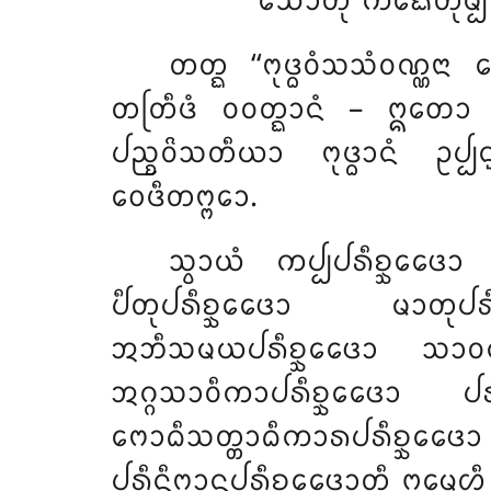
ᩈᩮᩣᨲᩩᩴ ᨠᨳᩮᨲᩩᨾ᩠ᨸᩥ
ᨲᨲ᩠ᨳ
‘‘ᨻᩩᨴ᩠ᨵᩅᩴᩈᩈᩴᩅᨱ᩠ᨱ
ᨲᨲᩕᩥᨴᩴ ᩅᩅᨲ᩠ᨳᩣᨶᩴ – ᩍᨲᩮᩣ 
ᨸᨬ᩠ᨧᩅᩦᩈᨲᩥᨿᩣ ᨻᩩᨴ᩠ᨵᩣᨶᩴ ᩏᨸ᩠ᨸ
ᩅᩮᨴᩥᨲᨻ᩠ᨻᩮᩣ.
ᩈ᩠ᩅᩣᨿᩴ ᨠᨸ᩠ᨸᨸᩁᩥᨧ᩠ᨨᩮᨴᩮᩣ
ᨸᩥᨲᩩᨸᩁᩥᨧ᩠ᨨᩮᨴᩮᩣ
ᨾᩣᨲᩩᨸᩁ
ᩋᨽᩥᩈᨾᨿᨸᩁᩥᨧ᩠ᨨᩮᨴᩮᩣ ᩈᩣᩅᨠᩈᨶ
ᩋᨣ᩠ᨣᩈᩣᩅᩥᨠᩣᨸᩁᩥᨧ᩠ᨨᩮᨴᩮᩣ ᨸᩁᩥ
ᨻᩮᩣᨵᩥᩈᨲ᩠ᨲᩣᨵᩥᨠᩣᩁᨸᩁᩥᨧ᩠ᨨᩮᨴᩮ
ᨸᩁᩥᨶᩥᨻ᩠ᨻᩣᨶᨸᩁᩥᨧ᩠ᨨᩮᨴᩮᩣᨲᩥ ᩍᨾᩮᩉ