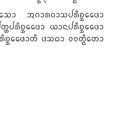
 ᩈᩮᩣ ᩋᨣᩣᩁᩅᩣᩈᨸᩁᩥᨧ᩠ᨨᩮᨴᩮᩣ
ᩩᨲ᩠ᨲᨸᩁᩥᨧ᩠ᨨᩮᨴᩮᩣ ᨿᩣᨶᨸᩁᩥᨧ᩠ᨨᩮᨴᩮᩣ
ᩁᩥᨧ᩠ᨨᩮᨴᩮᩣᨲᩥ ᨴᩈᨵᩣ ᩅᩅᨲ᩠ᨳᩥᨲᩮᩣ