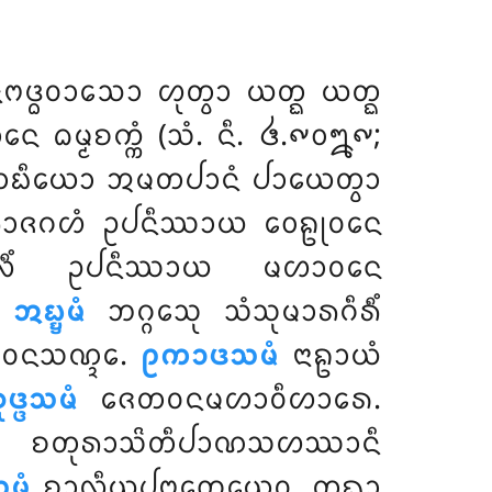
ᨴ᩠ᨵᩅᩣᩈᩮᩣ ᩉᩩᨲ᩠ᩅᩣ ᨿᨲ᩠ᨳ ᨿᨲ᩠ᨳ
ᨵᨾ᩠ᨾᨧᨠ᩠ᨠᩴ (ᩈᩴ. ᨶᩥ. ᪕.᪑᪐᪘᪑;
ᨠᩮᩣᨭᩥᨿᩮᩣ ᩋᨾᨲᨸᩣᨶᩴ ᨸᩣᨿᩮᨲ᩠ᩅᩣ
ᩣᨩᨣᩉᩴ ᩏᨸᨶᩥᩔᩣᨿ ᩅᩮᩊᩩᩅᨶᩮ
ᩴ ᩏᨸᨶᩥᩔᩣᨿ ᨾᩉᩣᩅᨶᩮ
.
ᩋᨭ᩠ᨮᨾᩴ
ᨽᨣ᩠ᨣᩮᩈᩩ ᩈᩴᩈᩩᨾᩣᩁᨣᩥᩁᩥᩴ
ᩅᨶᩈᨱ᩠ᨯᩮ.
ᩑᨠᩣᨴᩈᨾᩴ
ᨶᩣᩊᩣᨿᩴ
ᩩᨴ᩠ᨴᩈᨾᩴ
ᨩᩮᨲᩅᨶᨾᩉᩣᩅᩥᩉᩣᩁᩮ.
 ᨧᨲᩩᩁᩣᩈᩦᨲᩥᨸᩣᨱᩈᩉᩔᩣᨶᩥ
ᨾᩴ
ᨧᩣᩃᩥᨿᨸᨻ᩠ᨻᨲᩮᨿᩮᩅ. ᨲᨳᩣ