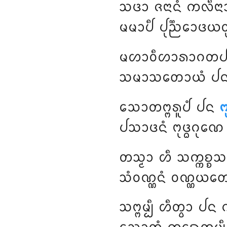
ᩈᨴᩣ
ᨩᨶᩣᨶᩴ ᨠᩃᩥᨶ
ᨾᨾᩣᨸᩥ ᨸᩩᨬ᩠ᨬᩮᩣᨴᨿᩅ
ᨾᩉᩣᩅᩥᩉᩣᩁᩣᨣᨲᨸᩣᩊᩥ
ᩈᨾᩣᩈᨲᩮᩣᨿᩴ ᨸᨶ ᨻ
ᩈᩮᩣᨲᨻ᩠ᨻᩁᩪᨸᩴ ᨸᨶ
ᨻ
ᨸᩈᩣᨴᨶᩴ ᨻᩩᨴ᩠ᨵᨣᩩ
ᨲᩈ᩠ᨾᩣ ᩉᩥ ᩈᨠ᩠ᨠᨧ᩠ᨧᩈ
ᩈᩴᩅᨱ᩠ᨱᨶᩴ ᩅᨱ᩠ᨱᨿᨲᩮ
ᩈᨻ᩠ᨻᨾ᩠ᨸᩥ ᩉᩥᨲ᩠ᩅᩣ ᨸᨶ ᨠ