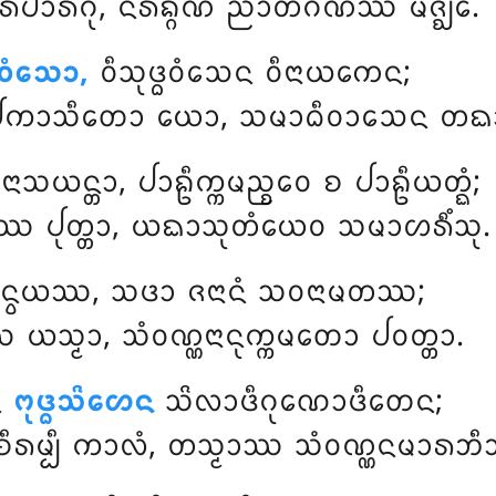
ᩣᩁᨸᩣᩁᨣᩩᩴ, ᨶᩥᩁᨦ᩠ᨣᨱᩴ ᨬᩣᨲᩥᨣᨱᩔ ᨾᨩ᩠ᨫᩮ.
᩠ᨵᩅᩴᩈᩮᩣ,
ᩅᩥᩈᩩᨴ᩠ᨵᩅᩴᩈᩮᨶ ᩅᩥᨶᩣᨿᨠᩮᨶ;
ᩣᩈᩥᨲᩮᩣ ᨿᩮᩣ, ᩈᨾᩣᨵᩥᩅᩣᩈᩮᨶ ᨲᨳ
ᨶᩣᩈᨿᨶ᩠ᨲᩣ, ᨸᩣᩊᩥᨠ᩠ᨠᨾᨬ᩠ᨧᩮᩅ ᨧ ᨸᩣᩊᩥᨿᨲ᩠ᨳᩴ;
ᨲᩔ ᨸᩩᨲ᩠ᨲᩣ, ᨿᨳᩣᩈᩩᨲᩴᨿᩮᩅ ᩈᨾᩣᩉᩁᩥᩴᩈᩩ.
ᨵᩅᩁᨶ᩠ᩅᨿᩔ, ᩈᨴᩣ ᨩᨶᩣᨶᩴ ᩈᩅᨶᩣᨾᨲᩔ;
ᩈ᩠ᨾᩣ, ᩈᩴᩅᨱ᩠ᨱᨶᩣᨶᩩᨠ᩠ᨠᨾᨲᩮᩣ ᨸᩅᨲ᩠ᨲᩣ.
ᨶ
ᨻᩩᨴ᩠ᨵᩈᩦᩉᩮᨶ
ᩈᩦᩃᩣᨴᩥᨣᩩᨱᩮᩣᨴᩥᨲᩮᨶ;
ᩁᨾ᩠ᨸᩥ ᨠᩣᩃᩴ, ᨲᩈ᩠ᨾᩣᩔ ᩈᩴᩅᨱ᩠ᨱᨶᨾᩣᩁᨽᩥ