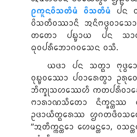
ᩑᨠᩪᨶᩅᩦᩈᨲᩥᨾᩴ ᩅᩦᩈᨲᩥᨾᩴ
ᨸᨶ ᩅ
ᩅᩦᩈᨲᩥᩅᩔᩣᨶᩥ ᩋᨶᩥᨻᨴ᩠ᨵᩅᩣᩈᩮᩣ ᩉ
ᨲᨲᩮᩣ ᨸᨭ᩠ᨮᩣᨿ ᨸᨶ ᩈᩣᩅᨲ
ᨵᩩᩅᨸᩁᩥᨽᩮᩣᨣᩅᩈᩮᨶ ᩅᩈᩥ.
ᨿᨴᩣ ᨸᨶ ᩈᨲ᩠ᨳᩣ ᨻᩩᨴ᩠ᨵ
ᩅᩩᨭ᩠ᨮᩅᩔᩮᩣ ᨸᩅᩣᩁᩮᨲ᩠ᩅᩣ ᩏᩁᩩᩅ
ᨽᩥᨠ᩠ᨡᩩᩈᩉᩔᩮᩉᩥ ᨠᨲᨸᩁᩥᩅᩣ
ᨻᩣᩁᩣᨱᩈᩥᨲᩮᩣ ᨶᩥᨠ᩠ᨡᨶ᩠ᨲᩔ
ᩏᨴᩣᨿᩥᨲ᩠ᨳᩮᩁᩔ ᩌᨣᨲᨴᩥᩅᩈᨲᩮᩣ ᩈᨲ
‘‘ᩋᨲᩥᨠ᩠ᨠᨶ᩠ᨲᩮᩣ ᩉᩮᨾᨶ᩠ᨲᩮᩣ, ᩅᩈ