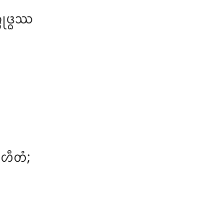
ᩩᨴ᩠ᨵᩔ
ᩉᩥᨲᩴ;