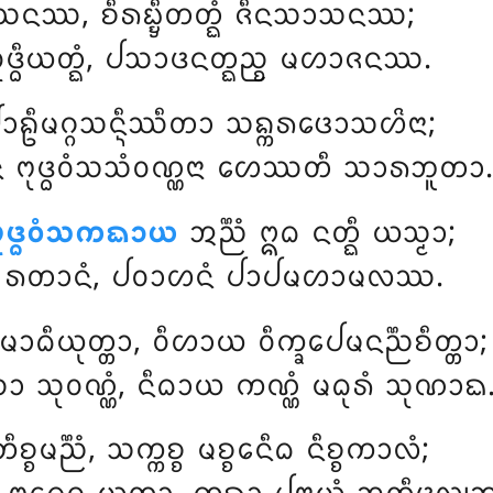
ᩣᩈᨶᩔ, ᨧᩥᩁᨭ᩠ᨮᩥᨲᨲ᩠ᨳᩴ ᨩᩥᨶᩈᩣᩈᨶᩔ;
ᩩᨴ᩠ᨵᩥᨿᨲ᩠ᨳᩴ, ᨸᩈᩣᨴᨶᨲ᩠ᨳᨬ᩠ᨧ ᨾᩉᩣᨩᨶᩔ.
ᨾᨣ᩠ᨣᩈᨶ᩠ᨶᩥᩔᩥᨲᩣ ᩈᨦ᩠ᨠᩁᨴᩮᩣᩈᩉᩦᨶᩣ;
ᩩᨴ᩠ᨵᩅᩴᩈᩈᩴᩅᨱ᩠ᨱᨶᩣ ᩉᩮᩔᨲᩥ ᩈᩣᩁᨽᩪᨲᩣ.
ᩩᨴ᩠ᨵᩅᩴᩈᨠᨳᩣᨿ
ᩋᨬ᩠ᨬᩴ ᩍᨵ ᨶᨲ᩠ᨳᩥ ᨿᩈ᩠ᨾᩣ;
ᨱᩮ ᩁᨲᩣᨶᩴ, ᨸᩅᩣᩉᨶᩴ ᨸᩣᨸᨾᩉᩣᨾᩃᩔ.
ᨾᩣᨵᩥᨿᩩᨲ᩠ᨲᩣ, ᩅᩥᩉᩣᨿ ᩅᩥᨠ᩠ᨡᩮᨸᨾᨶᨬ᩠ᨬᨧᩥᨲ᩠ᨲᩣ;
ᩣ ᩈᩩᩅᨱ᩠ᨱᩴ, ᨶᩥᨵᩣᨿ ᨠᨱ᩠ᨱᩴ ᨾᨵᩩᩁᩴ ᩈᩩᨱᩣᨳ
ᩥᨧ᩠ᨧᨾᨬ᩠ᨬᩴ, ᩈᨠ᩠ᨠᨧ᩠ᨧ ᨾᨧ᩠ᨧᩮᨶᩥᨵ ᨶᩥᨧ᩠ᨧᨠᩣᩃᩴ;