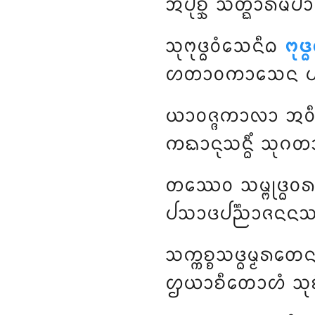
ᩋᨸᩩᨧ᩠ᨨᩥ ᩈᨲ᩠ᨳᩣᩁᨾᨸ
ᩈᩩᨻᩩᨴ᩠ᨵᩅᩴᩈᩮᨶᩥᨵ
ᨻᩩᨴ
ᩉᨲᩣᩅᨠᩣᩈᩮᨶ ᨸᨠ
ᨿᩣᩅᨩ᩠ᨩᨠᩣᩃᩣ
ᩋᩅᩥ
ᨠᨳᩣᨶᩩᩈᨶ᩠ᨵᩥᩴ ᩈᩩᨣ
ᨲᩔᩮᩅ
ᩈᨾ᩠ᨻᩩᨴ᩠
ᨸᩈᩣᨴᨸᨬ᩠ᨬᩣᨩᨶᨶᩔ ᨿ
ᩈᨠ᩠ᨠᨧ᩠ᨧᩈᨴ᩠ᨵᨾ᩠ᨾᩁᨲᩮ
ᩌᨿᩣᨧᩥᨲᩮᩣᩉᩴ ᩈᩩᨧᩥ