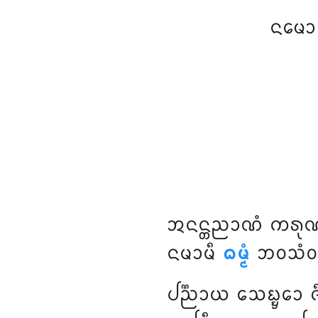
ᨶᨾᩮᩣ
ᩋᨶᨶ᩠ᨲᨬᩣᨱᩴ
ᨠᩁᩩ
ᨶᨾᩣᨾᩥ
ᨵᨾ᩠ᨾᩴ
ᨽᩅᩈᩴᩅᩁ
ᨸᨬ᩠ᨬᩣᨿ ᩈᩮᨭ᩠ᨮᩮᩣ ᨩ