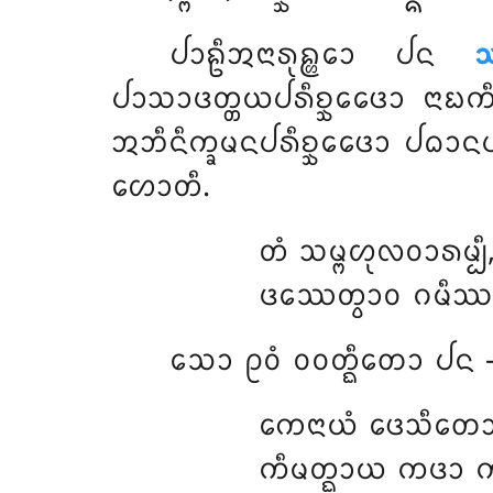
ᨸᩣᩊᩥᩋᨶᩣᩁᩩᩊ᩠ᩉᩮᩣ ᨸᨶ
ᩈ
ᨸᩣᩈᩣᨴᨲ᩠ᨲᨿᨸᩁᩥᨧ᩠ᨨᩮᨴᩮᩣ ᨶᩣᨭᨠᩥᨲ᩠
ᩋᨽᩥᨶᩥᨠ᩠ᨡᨾᨶᨸᩁᩥᨧ᩠ᨨᩮᨴᩮᩣ
ᨸᨵᩣᨶᨸᩁ
ᩉᩮᩣᨲᩥ.
ᨲᩴ ᩈᨾ᩠ᨻᩉᩩᩃᩅᩣᩁᨾ᩠ᨸ
ᨴᩔᩮᨲ᩠ᩅᩣᩅ ᨣᨾᩥᩔ
ᩈᩮᩣ ᩑᩅᩴ ᩅᩅᨲ᩠ᨳᩥᨲᩮᩣ ᨸᨶ 
ᨠᩮᨶᩣᨿᩴ ᨴᩮᩈᩥᨲᩮ
ᨠᩥᨾᨲ᩠ᨳᩣᨿ ᨠᨴᩣ 