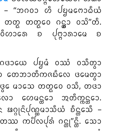
᩠ᨲᩴ – ‘‘ᨽᨣᩅᩣ ᩉᩥ ᨸᨮᨾᨻᩮᩣᨵᩥᨿᩴ
᩠ᨳ ᨲᨲ᩠ᨳᩮᩅ ᨣᨶ᩠ᨲ᩠ᩅᩣ ᩅᩈᩦ’’ᨲᩥ.
ᩥᩉᩣᩁᩮ ᨧ ᨸᩩᨻ᩠ᨻᩣᩁᩣᨾᩮ ᨧ
ᩥᨣᨴᩣᨿᩮ ᨸᨮᨾᩴ ᩅᩔᩴ ᩅᩈᩥᨲ᩠ᩅᩣ
᩠ᨲᩮᩣ ᨲᩮᨽᩣᨲᩥᨠᨩᨭᩥᩃᩮ ᨴᨾᩮᨲ᩠ᩅᩣ
 ᨴ᩠ᩅᩮ ᨾᩣᩈᩮ ᨲᨲ᩠ᨳᩮᩅ ᩅᩈᩥ, ᨲᨴᩣ
ᩉᩮᨾᨶ᩠ᨲᩮᩣ ᩋᨲᩥᨠ᩠ᨠᨶ᩠ᨲᩮᩣ.
ᨣᩩᨶᩦᨸᩩᨱ᩠ᨱᨾᩣᩈᩥᨿᩴ ᨧᩥᨶ᩠ᨲᩮᩈᩥ –
ᩔ ᨠᨸᩥᩃᨸᩩᩁᩴ ᨣᨶ᩠ᨲᩩ’’ᨶ᩠ᨲᩥ. ᩈᩮᩣ