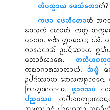
ᨠᩥᨾᨲ᩠ᨳᩣᨿ ᨴᩮᩈᩥᨲᩮᩣ
ᨲᩥ?
ᨠᨴᩣ ᨴᩮᩈᩥᨲᩮᩣ
ᨲᩥ ᨽᨣᩅ
ᨹᩣᩈᩩᨠᩴ ᩉᩮᩣᨲᩥ, ᨲᨲ᩠ᨳ ᨲᨲ᩠ᨳᩮᩅ 
ᨾᩉᩣᩅ. ᪑᪓ ᩌᨴᨿᩮᩣ; ᨸᨭᩥ. ᨾ. 
ᨻᩣᩁᩣᨱᩈᩥᩴ ᩏᨸᨶᩥᩔᩣᨿ ᩍᩈᩥ
ᨾᩉᩣᩅᩥᩉᩣᩁᩮ.
ᨲᨲᩥᨿᨧᨲᩩᨲ᩠
ᨠᩪᨭᩣᨣᩣᩁᩈᩣᩃᩣᨿᩴ.
ᨨᨭ᩠ᨮᩴ
ᨾᨠ
ᩏᨸᨶᩥᩔᩣᨿ ᨽᩮᩈᨠᩊᩣᩅᨶᩮ.
ᨻᩕᩣᩉ᩠ᨾᨱᨣᩣᨾᩮ.
ᨴ᩠ᩅᩣᨴᩈᨾᩴ
ᩅᩮᩁ
ᨸᨬ᩠ᨧᨴᩈᨾᩴ
ᨠᨸᩥᩃᩅᨲ᩠ᨳᩩᨾᩉᩣ
ᩋᨾᨲᨸᩣᨶᩴ ᨸᩣᨿᩮᨲ᩠ᩅᩣ ᩌᩊᩅᩥᨿ