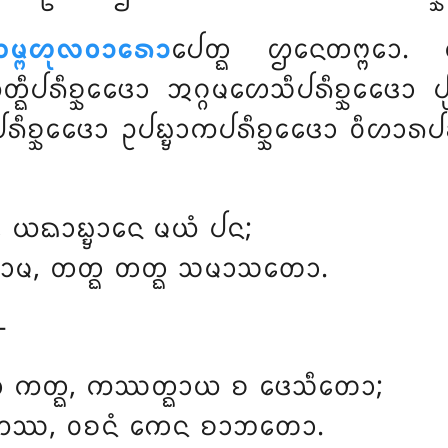
ᨾ᩠ᨻᩉᩩᩃᩅᩣᩁᩮᩣ
ᨸᩮᨲ᩠ᨳ ᩌᨶᩮᨲᨻ᩠ᨻᩮᩣ.
ᨳᩥᨸᩁᩥᨧ᩠ᨨᩮᨴᩮᩣ ᩋᨣ᩠ᨣᨾᩉᩮᩈᩥᨸᩁᩥᨧ᩠ᨨᩮᨴᩮᩣ ᨸ
ᩥᨧ᩠ᨨᩮᨴᩮᩣ ᩏᨸᨭ᩠ᨮᩣᨠᨸᩁᩥᨧ᩠ᨨᩮᨴᩮᩣ ᩅᩥᩉᩣᩁᨸ
ᩥ, ᨿᨳᩣᨭ᩠ᨮᩣᨶᩮ ᨾᨿᩴ ᨸᨶ;
ᩣᨾ, ᨲᨲ᩠ᨳ ᨲᨲ᩠ᨳ ᩈᨾᩣᩈᨲᩮᩣ.
–
ᩣ ᨠᨲ᩠ᨳ, ᨠᩔᨲ᩠ᨳᩣᨿ ᨧ ᨴᩮᩈᩥᨲᩮᩣ;
ᨠᩔ, ᩅᨧᨶᩴ ᨠᩮᨶ ᨧᩣᨽᨲᩮᩣ.