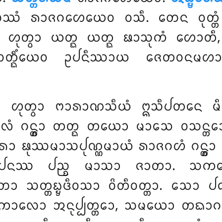
ᩔᩴ ᩁᩣᨩᨣᩉᩮᨿᩮᩅ ᩅᩈᩥ. ᨲᩮᨶ
ᩅᩩᨲ
ᩩᨲ᩠ᩅᩣ ᨿᨲ᩠ᨳ ᨿᨲ᩠ᨳ ᨹᩣᩈᩩᨠᩴ ᩉᩮᩣᨲᩥ, ᨲᨲ
᩠ᨳᩥᩴᨿᩮᩅ ᩏᨸᨶᩥᩔᩣᨿ ᨩᩮᨲᩅᨶᨾᩉᩣᩅ
ᩮᩣ ᩉᩩᨲ᩠ᩅᩣ ᨻᩣᩁᩣᨱᩈᩥᨿᩴ ᩍᩈᩥᨸᨲᨶᩮ ᨾ
ᩮᩃᩴ ᨣᨶ᩠ᨲ᩠ᩅᩣ ᨲᨲ᩠ᨳ ᨲᨿᩮᩣ ᨾᩣᩈᩮ ᩅᩈᨶ
ᩁᩮᩣ
ᨹᩩᩔᨾᩣᩈᨸᩩᨱ᩠ᨱᨾᩣᨿᩴ ᩁᩣᨩᨣᩉᩴ ᨣᨶ᩠ᨲ᩠ᩅᩣ
 ᨸᨶᩔ ᨸᨬ᩠ᨧ ᨾᩣᩈᩣ ᨩᩣᨲᩣ. ᩈᨠᩃᩮᩣ 
᩠ᨲᨭ᩠ᨮᨴᩥᩅᩈᩣ ᩅᩦᨲᩥᩅᨲ᩠ᨲᩣ. ᩈᩮᩣ ᨸᨶ ᨹᨣ᩠
ᨶ᩠ᨲᨠᩣᩃᩮᩣ ᩋᨶᩩᨸ᩠ᨸᨲ᩠ᨲᩮᩣ, ᩈᨾᨿᩮᩣ ᨲᨳᩣᨣᨲ