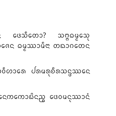
ᨴᩮᩈᩥᨲᩮᩣ? ᩈᨻ᩠ᨻᨵᨾ᩠ᨾᩮᩈᩩ
ᩁᩣᨩᩮᨶ
ᨵᨾ᩠ᨾᩔᩣᨾᩥᨶᩣ ᨲᨳᩣᨣᨲᩮᨶ
ᩣᩅᩥᩉᩣᩁᩮ ᨸᩁᨾᩁᩩᨧᩥᩁᩈᨶ᩠ᨴᩔᨶᩮ
ᨶᩮᨠᨠᩮᩣᨭᩦᨶᨬ᩠ᨧ ᨴᩮᩅᨾᨶᩩᩔᩣᨶᩴ