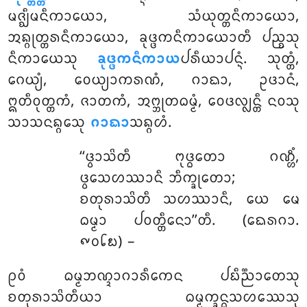
ᨾᨩ᩠ᨫᩥᨾᨶᩥᨠᩣᨿᩮᩣ, ᩈᩴᨿᩩᨲ᩠ᨲᨶᩥᨠᩣᨿᩮᩣ,
ᩋᨦ᩠ᨣᩩᨲ᩠ᨲᩁᨶᩥᨠᩣᨿᩮᩣ, ᨡᩩᨴ᩠ᨴᨠᨶᩥᨠᩣᨿᩮᩣᨲᩥ ᨸᨬ᩠ᨧᩈᩩ
ᨶᩥᨠᩣᨿᩮᩈᩩ
ᨡᩩᨴ᩠ᨴᨠᨶᩥᨠᩣᨿ
ᨸᩁᩥᨿᩣᨸᨶ᩠ᨶᩴ. ᩈᩩᨲ᩠ᨲᩴ,
ᨣᩮᨿ᩠ᨿᩴ, ᩅᩮᨿ᩠ᨿᩣᨠᩁᨱᩴ, ᨣᩣᨳᩣ, ᩏᨴᩣᨶᩴ,
ᩍᨲᩥᩅᩩᨲ᩠ᨲᨠᩴ, ᨩᩣᨲᨠᩴ, ᩋᨻ᩠ᨽᩩᨲᨵᨾ᩠ᨾᩴ, ᩅᩮᨴᩃ᩠ᩃᨶ᩠ᨲᩥ ᨶᩅᩈᩩ
ᩈᩣᩈᨶᨦ᩠ᨣᩮᩈᩩ
ᨣᩣᨳᩣ
ᩈᨦ᩠ᨣᩉᩴ.
‘‘ᨴ᩠ᩅᩣᩈᩦᨲᩥ ᨻᩩᨴ᩠ᨵᨲᩮᩣ ᨣᨱ᩠ᩉᩥᩴ,
ᨴ᩠ᩅᩮᩈᩉᩔᩣᨶᩥ ᨽᩥᨠ᩠ᨡᩩᨲᩮᩣ;
ᨧᨲᩩᩁᩣᩈᩦᨲᩥ ᩈᩉᩔᩣᨶᩥ, ᨿᩮ ᨾᩮ
ᨵᨾ᩠ᨾᩣ ᨸᩅᨲ᩠ᨲᩥᨶᩮᩣ’’ᨲᩥ. (ᨳᩮᩁᨣᩣ.
᪑᪐᪒᪗) –
ᩑᩅᩴ
ᨵᨾ᩠ᨾᨽᨱ᩠ᨯᩣᨣᩣᩁᩥᨠᩮᨶ ᨸᨭᩥᨬ᩠ᨬᩣᨲᩮᩈᩩ
ᨧᨲᩩᩁᩣᩈᩦᨲᩥᨿᩣ ᨵᨾ᩠ᨾᨠ᩠ᨡᨶ᩠ᨵᩈᩉᩔᩮᩈᩩ