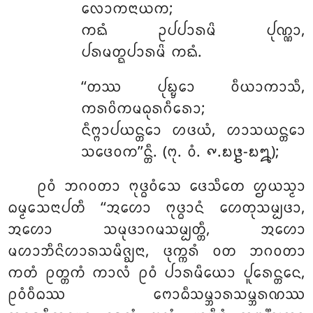
ᩃᩮᩣᨠᨶᩣᨿᨠ;
ᨠᨳᩴ ᩏᨸᨸᩣᩁᨾᩦ ᨸᩩᨱ᩠ᨱᩣ,
ᨸᩁᨾᨲ᩠ᨳᨸᩣᩁᨾᩦ ᨠᨳᩴ.
‘‘ᨲᩔ ᨸᩩᨭ᩠ᨮᩮᩣ ᩅᩥᨿᩣᨠᩣᩈᩥ,
ᨠᩁᩅᩦᨠᨾᨵᩩᩁᨣᩥᩁᩮᩣ;
ᨶᩥᨻ᩠ᨻᩣᨸᨿᨶ᩠ᨲᩮᩣ ᩉᨴᨿᩴ, ᩉᩣᩈᨿᨶ᩠ᨲᩮᩣ
ᩈᨴᩮᩅᨠ’’ᨶ᩠ᨲᩥ. (ᨻᩩ. ᩅᩴ. ᪑.᪗᪔-᪗᪘);
ᩑᩅᩴ ᨽᨣᩅᨲᩣ ᨻᩩᨴ᩠ᨵᩅᩴᩈᩮ ᨴᩮᩈᩥᨲᩮ ᩌᨿᩈ᩠ᨾᩣ
ᨵᨾ᩠ᨾᩈᩮᨶᩣᨸᨲᩥ ‘‘ᩋᩉᩮᩣ ᨻᩩᨴ᩠ᨵᩣᨶᩴ ᩉᩮᨲᩩᩈᨾ᩠ᨸᨴᩣ,
ᩋᩉᩮᩣ ᩈᨾᩩᨴᩣᨣᨾᩈᨾ᩠ᨸᨲ᩠ᨲᩥ, ᩋᩉᩮᩣ
ᨾᩉᩣᨽᩥᨶᩦᩉᩣᩁᩈᨾᩥᨩ᩠ᨫᨶᩣ, ᨴᩩᨠ᩠ᨠᩁᩴ ᩅᨲ ᨽᨣᩅᨲᩣ
ᨠᨲᩴ ᩑᨲ᩠ᨲᨠᩴ ᨠᩣᩃᩴ ᩑᩅᩴ ᨸᩣᩁᨾᩥᨿᩮᩣ ᨸᩪᩁᩮᨶ᩠ᨲᩮᨶ,
ᩑᩅᩴᩅᩥᨵᩔ ᨻᩮᩣᨵᩥᩈᨾ᩠ᨽᩣᩁᩈᨾ᩠ᨽᩁᨱᩔ