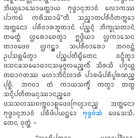
ᨽᩥᨿ᩠ᨿᩮᩣᩈᩮᩣᨾᨲ᩠ᨲᩣᨿ ᨻᩩᨴ᩠ᨵᩣᨶᩩᨽᩣᩅᩴ ᩃᩮᩣᨠᩔ
ᨸᩣᨠᨭᩴ ᨠᩁᩥᩔᩣᨾᩦ’’ᨲᩥ ᩈᨬ᩠ᨩᩣᨲᨸᩁᩥᩅᩥᨲᨠ᩠ᨠᩮᩣ
ᩋᨲ᩠ᨲᨶᩮᩣ ᨸᩁᩥᩅᩣᩁᨽᩪᨲᩣᨶᩴ ᨸᨬ᩠ᨧᨶ᩠ᨶᩴ ᨽᩥᨠ᩠ᨡᩩᩈᨲᩣᨶᩴ
ᨲᨾᨲ᩠ᨳᩴ ᩌᩁᩮᩣᨧᩮᨲ᩠ᩅᩣ ᩍᨴ᩠ᨵᩥᨿᩣ ᩌᨠᩣᩈᩮᨶ
ᨲᩣᩅᨴᩮᩅ ᩌᨣᨶ᩠ᨲ᩠ᩅᩣ ᩈᨸᩁᩥᩅᩣᩁᩮᩣ ᨽᨣᩅᨶ᩠ᨲᩴ
ᩏᨸᩈᨦ᩠ᨠᨾᩥᨲ᩠ᩅᩣ ᨸᨬ᩠ᨧᨸᨲᩥᨭ᩠ᨮᩥᨲᩮᨶ ᩅᨶ᩠ᨴᩥᨲ᩠ᩅᩣ
ᨴᩈᨶᨡᩈᨾᩮᩣᨵᩣᨶᩈᨾᩩᨩ᩠ᨩᩃᨾᨬ᩠ᨩᩃᩥᩴ ᩈᩥᩁᩈᩥ ᨸᨣ᩠ᨣᨿ᩠ᩉ
ᨲᨳᩣᨣᨲᩔ ᨾᩉᩣᨽᩥᨶᩦᩉᩣᩁᩴ ᨸᩣᩁᨾᩥᨸᩁᩥᨸᩪᩁᨱᨬ᩠ᨧ
ᨸᩩᨧ᩠ᨨᩥ. ᨽᨣᩅᩣ ᨲᩴ ᨠᩣᨿᩈᨠ᩠ᨡᩥᩴ ᨠᨲ᩠ᩅᩣ ᨲᨲ᩠ᨳ
ᩈᨶ᩠ᨶᩥᨸᨲᩥᨲᨾᨶᩩᩔᩣᨶᨬ᩠ᨧᩮᩅ
ᨴᩈᩈᩉᩔᨧᨠ᩠ᨠᩅᩣᩊᨴᩮᩅᨻᩕᩉ᩠ᨾᩣᨶᨬ᩠ᨧ ᩋᨲ᩠ᨲᨶᩮᩣ
ᨻᩩᨴ᩠ᨵᩣᨶᩩᨽᩣᩅᩴ ᨸᩁᩥᨴᩦᨸᨿᨶ᩠ᨲᩮᩣ
ᨻᩩᨴ᩠ᨵᩅᩴᩈᩴ
ᨴᩮᩈᩮᩈᩥ.
ᨲᩮᨶ ᩅᩩᨲ᩠ᨲᩴ –