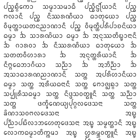
ᨸᨬ᩠ᨧᨦ᩠ᨣᩥᨠᩮᩣ ᩈᨾ᩠ᨾᩣᩈᨾᩣᨵᩥ ᨸᨬ᩠ᨧᩥᨶ᩠ᨴᩕᩥᨿᩣᨶᩥ ᨸᨬ᩠ᨧ
ᨻᩃᩣᨶᩥ ᨸᨬ᩠ᨧ ᨶᩥᩔᩁᨱᩥᨿᩣ ᨵᩣᨲᩩᨿᩮᩣ ᨸᨬ᩠ᨧ
ᩅᩥᨾᩩᨲ᩠ᨲᩣᨿᨲᨶᨬᩣᨱᩣᨶᩥ ᨸᨬ᩠ᨧ ᩅᩥᨾᩩᨲ᩠ᨲᩥᨸᩁᩥᨸᩣᨧᨶᩦᨿᩣ
ᨵᨾ᩠ᨾᩣ ᨨ ᩈᩣᩁᨱᩦᨿᩣ ᨵᨾ᩠ᨾᩣ ᨨ ᩋᨶᩩᩔᨲᩥᨭ᩠ᨮᩣᨶᩣᨶᩥ
ᨨ ᨣᩣᩁᩅᩣ ᨨ ᨶᩥᩔᩁᨱᩥᨿᩣ ᨵᩣᨲᩩᨿᩮᩣ ᨨ
ᩈᨲᨲᩅᩥᩉᩣᩁᩣ ᨨ ᩋᨶᩩᨲ᩠ᨲᩁᩥᨿᩣᨶᩥ ᨨ
ᨶᩥᨻ᩠ᨻᩮᨵᨽᩣᨣᩥᨿᩣ ᩈᨬ᩠ᨬᩣ ᨨ ᩋᨽᩥᨬ᩠ᨬᩣ
ᨨ
ᩋᩈᩣᨵᩣᩁᨱᨬᩣᨱᩣᨶᩥ ᩈᨲ᩠ᨲ ᩋᨸᩁᩥᩉᩣᨶᩥᨿᩣ
ᨵᨾ᩠ᨾᩣ ᩈᨲ᩠ᨲ ᩋᩁᩥᨿᨵᨶᩣᨶᩥ ᩈᨲ᩠ᨲ ᨻᩮᩣᨩ᩠ᨫᨦ᩠ᨣᩣ ᩈᨲ᩠ᨲ
ᩈᨸ᩠ᨸᩩᩁᩥᩈᨵᨾ᩠ᨾᩣ ᩈᨲ᩠ᨲ ᨶᩥᨴ᩠ᨴᩈᩅᨲ᩠ᨳᩪᨶᩥ ᩈᨲ᩠ᨲ ᩈᨬ᩠ᨬᩣ
ᩈᨲ᩠ᨲ ᨴᨠ᩠ᨡᩥᨱᩮᨿ᩠ᨿᨸᩩᨣ᩠ᨣᩃᨴᩮᩈᨶᩣ ᩈᨲ᩠ᨲ
ᨡᩦᨱᩣᩈᩅᨻᩃᨴᩮᩈᨶᩣ
ᩋᨭ᩠ᨮ
ᨸᨬ᩠ᨬᩣᨸᨭᩥᩃᩣᨽᩉᩮᨲᩩᨴᩮᩈᨶᩣ ᩋᨭ᩠ᨮ ᩈᨾ᩠ᨾᨲ᩠ᨲᩣᨶᩥ ᩋᨭ᩠ᨮ
ᩃᩮᩣᨠᨵᨾ᩠ᨾᩣᨲᩥᨠ᩠ᨠᨾᩣ ᩋᨭ᩠ᨮ ᩌᩁᨾ᩠ᨽᩅᨲ᩠ᨳᩪᨶᩥ ᩋᨭ᩠ᨮ