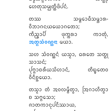
ᩉᩮᨲᩩᩈᨾ᩠ᨸᨲ᩠ᨲᩥᨴᩦᨸᨶᩴ.
ᨲᩔ
ᩈᨾ᩠ᨻᩮᩣᨵᩥᩈᨾ᩠ᨽᩣᩁ-
ᩅᩥᨽᩣᨣᨶᨿᨿᩮᩣᨣᨲᩮᩣ;
ᨠᩥᨬ᩠ᨧᩣᨸᩥ ᨴᩩᨠ᩠ᨠᩁᩣ ᨠᩣᨲᩩᩴ,
ᩋᨲ᩠ᨳᩈᩴᩅᨱ᩠ᨱᨶᩣ
ᨾᨿᩣ.
ᩈᩉ ᩈᩴᩅᨱ᩠ᨱᨶᩴ ᨿᩈ᩠ᨾᩣ, ᨵᩁᨲᩮ ᩈᨲ᩠ᨳᩩ
ᩈᩣᩈᨶᩴ;
ᨸᩩᨻ᩠ᨻᩣᨧᩁᩥᨿᩈᩦᩉᩣᨶᩴ, ᨲᩥᨭ᩠ᨮᨲᩮᩅ
ᩅᩥᨶᩥᨧ᩠ᨨᨿᩮᩣ.
ᨲᩈ᩠ᨾᩣ ᨲᩴ ᩋᩅᩃᨾ᩠ᨻᩥᨲ᩠ᩅᩣ, ᩒᨣᩣᩉᩥᨲ᩠ᩅᩣ
ᨧ ᩈᨻ᩠ᨻᩈᩮᩣ;
ᨩᩣᨲᨠᩣᨶᩩᨸᨶᩥᩔᩣᨿ,