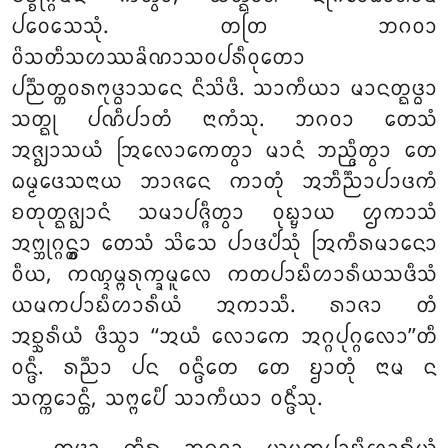
ᨸᩅᩮᩈᩮᩈᩩᩴ. ᨲᨲᩕ ᨽᨣᩅᩣ
ᩅᩦᩈᨲᩥᩈᩉᩔᨡᩦᨱᩣᩈᩅᨸᩁᩥᩅᩩᨲᩮᩣ
ᨸᨬ᩠ᨬᨲ᩠ᨲᩅᩁᨻᩩᨴ᩠ᨵᩣᩈᨶᩮ ᨶᩥᩈᩦᨴᩥ. ᩈᩣᨠᩥᨿᩣ ᨾᩣᨶᨲ᩠ᨳᨴ᩠ᨵᩣ
ᩈᨲ᩠ᨳᩩ ᨸᨱᩥᨸᩣᨲᩴ ᨶᩣᨠᩴᩈᩩ. ᨽᨣᩅᩣ ᨲᩮᩈᩴ
ᩋᨩ᩠ᨫᩣᩈᨿᩴ ᩒᩃᩮᩣᨠᩮᨲ᩠ᩅᩣ ᨾᩣᨶᩴ ᨽᨬ᩠ᨩᩥᨲ᩠ᩅᩣ ᨲᩮ
ᨵᨾ᩠ᨾᨴᩮᩈᨶᩣᨿ ᨽᩣᨩᨶᩮ ᨠᩣᨲᩩᩴ ᩋᨽᩥᨬ᩠ᨬᩣᨸᩣᨴᨠᩴ
ᨧᨲᩩᨲ᩠ᨳᨩ᩠ᨫᩣᨶᩴ ᩈᨾᩣᨸᨩ᩠ᨩᩥᨲ᩠ᩅᩣ ᩅᩩᨭ᩠ᨮᩣᨿ ᩌᨠᩣᩈᩴ
ᩋᨻ᩠ᨽᩩᨣ᩠ᨣᨶ᩠ᨲ᩠ᩅᩣ ᨲᩮᩈᩴ ᩈᩦᩈᩮ ᨸᩣᨴᨸᩴᩈᩩᩴ ᩒᨠᩥᩁᨾᩣᨶᩮᩣ
ᩅᩥᨿ, ᨠᨱ᩠ᨯᨾ᩠ᨻᩁᩩᨠ᩠ᨡᨾᩪᩃᩮ ᨠᨲᨸᩣᨭᩥᩉᩣᩁᩥᨿᩈᨴᩥᩈᩴ
ᨿᨾᨠᨸᩣᨭᩥᩉᩣᩁᩥᨿᩴ ᩋᨠᩣᩈᩥ. ᩁᩣᨩᩣ ᨲᩴ
ᩋᨧ᩠ᨨᩁᩥᨿᩴ ᨴᩥᩈ᩠ᩅᩣ ‘‘ᩋᨿᩴ ᩃᩮᩣᨠᩮ ᩋᨣ᩠ᨣᨸᩩᨣ᩠ᨣᩃᩮᩣ’’ᨲᩥ
ᩅᨶ᩠ᨴᩥ. ᩁᨬ᩠ᨬᩣ ᨸᨶ ᩅᨶ᩠ᨴᩥᨲᩮ ᨲᩮ ᨮᩣᨲᩩᩴ ᨶᩣᨾ ᨶ
ᩈᨠ᩠ᨠᩮᩣᨶ᩠ᨲᩥ, ᩈᨻ᩠ᨻᩮᨸᩥ ᩈᩣᨠᩥᨿᩣ ᩅᨶ᩠ᨴᩥᩴᩈᩩ.