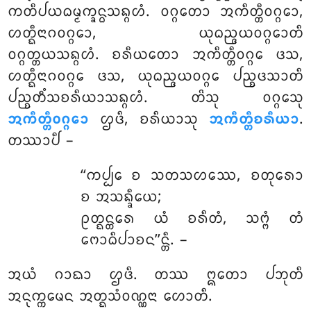
ᨠᨲᩥᨸᨿᨵᨾ᩠ᨾᨠ᩠ᨡᨶ᩠ᨵᩈᨦ᩠ᨣᩉᩴ. ᩅᨣ᩠ᨣᨲᩮᩣ ᩋᨠᩥᨲ᩠ᨲᩥᩅᨣ᩠ᨣᩮᩣ,
ᩉᨲ᩠ᨳᩥᨶᩣᨣᩅᨣ᩠ᨣᩮᩣ, ᨿᩩᨵᨬ᩠ᨩᨿᩅᨣ᩠ᨣᩮᩣᨲᩥ
ᩅᨣ᩠ᨣᨲ᩠ᨲᨿᩈᨦ᩠ᨣᩉᩴ. ᨧᩁᩥᨿᨲᩮᩣ ᩋᨠᩥᨲ᩠ᨲᩥᩅᨣ᩠ᨣᩮ ᨴᩈ,
ᩉᨲ᩠ᨳᩥᨶᩣᨣᩅᨣ᩠ᨣᩮ ᨴᩈ, ᨿᩩᨵᨬ᩠ᨩᨿᩅᨣ᩠ᨣᩮ ᨸᨬ᩠ᨧᨴᩈᩣᨲᩥ
ᨸᨬ᩠ᨧᨲᩥᩴᩈᨧᩁᩥᨿᩣᩈᨦ᩠ᨣᩉᩴ. ᨲᩦᩈᩩ ᩅᨣ᩠ᨣᩮᩈᩩ
ᩋᨠᩥᨲ᩠ᨲᩥᩅᨣ᩠ᨣᩮᩣ
ᩌᨴᩥ, ᨧᩁᩥᨿᩣᩈᩩ
ᩋᨠᩥᨲ᩠ᨲᩥᨧᩁᩥᨿᩣ
.
ᨲᩔᩣᨸᩥ –
‘‘ᨠᨸ᩠ᨸᩮ ᨧ ᩈᨲᩈᩉᩔᩮ, ᨧᨲᩩᩁᩮᩣ
ᨧ ᩋᩈᨦ᩠ᨡᩥᨿᩮ;
ᩑᨲ᩠ᨳᨶ᩠ᨲᩁᩮ ᨿᩴ ᨧᩁᩥᨲᩴ, ᩈᨻ᩠ᨻᩴ ᨲᩴ
ᨻᩮᩣᨵᩥᨸᩣᨧᨶ’’ᨶ᩠ᨲᩥ. –
ᩋᨿᩴ ᨣᩣᨳᩣ ᩌᨴᩥ. ᨲᩔ ᩍᨲᩮᩣ ᨸᨽᩩᨲᩥ
ᩋᨶᩩᨠ᩠ᨠᨾᩮᨶ ᩋᨲ᩠ᨳᩈᩴᩅᨱ᩠ᨱᨶᩣ ᩉᩮᩣᨲᩥ.