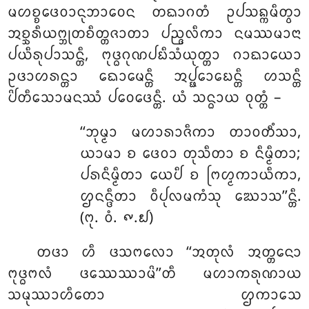
ᨾᩉᨧ᩠ᨧᨴᩮᩅᩣᨶᩩᨽᩣᩅᩮᨶ ᨲᨳᩣᨣᨲᩴ ᩏᨸᩈᨦ᩠ᨠᨾᩥᨲ᩠ᩅᩣ
ᩋᨧ᩠ᨨᩁᩥᨿᨻ᩠ᨽᩩᨲᨧᩥᨲ᩠ᨲᨩᩣᨲᩣ ᨸᨬ᩠ᨩᩃᩥᨠᩣ ᨶᨾᩔᨾᩣᨶᩣ
ᨸᨿᩥᩁᩩᨸᩣᩈᨶ᩠ᨲᩥ, ᨻᩩᨴ᩠ᨵᨣᩩᨱᨸᨭᩥᩈᩴᨿᩩᨲ᩠ᨲᩣ ᨣᩣᨳᩣᨿᩮᩣ
ᩏᨴᩣᩉᩁᨶ᩠ᨲᩣ ᨳᩮᩣᨾᩮᨶ᩠ᨲᩥ ᩋᨸ᩠ᨹᩮᩣᨭᩮᨶ᩠ᨲᩥ ᩉᩈᨶ᩠ᨲᩥ
ᨸᩦᨲᩥᩈᩮᩣᨾᨶᩔᩴ ᨸᩅᩮᨴᩮᨶ᩠ᨲᩥ. ᨿᩴ ᩈᨶ᩠ᨵᩣᨿ ᩅᩩᨲ᩠ᨲᩴ –
‘‘ᨽᩩᨾ᩠ᨾᩣ
ᨾᩉᩣᩁᩣᨩᩥᨠᩣ ᨲᩣᩅᨲᩥᩴᩈᩣ,
ᨿᩣᨾᩣ ᨧ ᨴᩮᩅᩣ ᨲᩩᩈᩥᨲᩣ ᨧ ᨶᩥᨾ᩠ᨾᩥᨲᩣ;
ᨸᩁᨶᩥᨾ᩠ᨾᩥᨲᩣ ᨿᩮᨸᩥ ᨧ ᨻᩕᩉ᩠ᨾᨠᩣᨿᩥᨠᩣ,
ᩌᨶᨶ᩠ᨴᩥᨲᩣ ᩅᩥᨸᩩᩃᨾᨠᩴᩈᩩ ᨥᩮᩣᩈ’’ᨶ᩠ᨲᩥ.
(ᨻᩩ. ᩅᩴ. ᪑.᪖)
ᨲᨴᩣ
ᩉᩥ ᨴᩈᨻᩃᩮᩣ ‘‘ᩋᨲᩩᩃᩴ ᩋᨲ᩠ᨲᨶᩮᩣ
ᨻᩩᨴ᩠ᨵᨻᩃᩴ ᨴᩔᩮᩔᩣᨾᩦ’’ᨲᩥ ᨾᩉᩣᨠᩁᩩᨱᩣᨿ
ᩈᨾᩩᩔᩣᩉᩥᨲᩮᩣ ᩌᨠᩣᩈᩮ