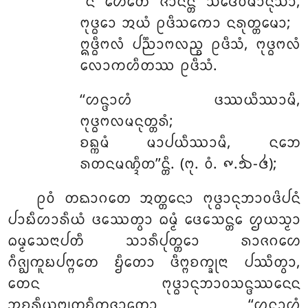
‘‘ᨶ ᩉᩮᨲᩮ ᨩᩣᨶᨶ᩠ᨲᩥ ᩈᨴᩮᩅᨾᩣᨶᩩᩈᩣ,
ᨻᩩᨴ᩠ᨵᩮᩣ ᩋᨿᩴ ᩑᨴᩥᩈᨠᩮᩣ ᨶᩁᩩᨲ᩠ᨲᨾᩮᩣ;
ᩍᨴ᩠ᨵᩥᨻᩃᩴ ᨸᨬ᩠ᨬᩣᨻᩃᨬ᩠ᨧ ᩑᨴᩥᩈᩴ, ᨻᩩᨴ᩠ᨵᨻᩃᩴ
ᩃᩮᩣᨠᩉᩥᨲᩔ ᩑᨴᩥᩈᩴ.
‘‘ᩉᨶ᩠ᨴᩣᩉᩴ ᨴᩔᨿᩥᩔᩣᨾᩥ,
ᨻᩩᨴ᩠ᨵᨻᩃᨾᨶᩩᨲ᩠ᨲᩁᩴ;
ᨧᨦ᩠ᨠᨾᩴ ᨾᩣᨸᨿᩥᩔᩣᨾᩥ, ᨶᨽᩮ
ᩁᨲᨶᨾᨱ᩠ᨯᩥᨲ’’ᨶ᩠ᨲᩥ. (ᨻᩩ. ᩅᩴ. ᪑.᪓-᪕);
ᩑᩅᩴ ᨲᨳᩣᨣᨲᩮ ᩋᨲ᩠ᨲᨶᩮᩣ ᨻᩩᨴ᩠ᨵᩣᨶᩩᨽᩣᩅᨴᩦᨸᨶᩴ
ᨸᩣᨭᩥᩉᩣᩁᩥᨿᩴ
ᨴᩔᩮᨲ᩠ᩅᩣ ᨵᨾ᩠ᨾᩴ ᨴᩮᩈᩮᨶ᩠ᨲᩮ ᩌᨿᩈ᩠ᨾᩣ
ᨵᨾ᩠ᨾᩈᩮᨶᩣᨸᨲᩥ ᩈᩣᩁᩥᨸᩩᨲ᩠ᨲᩮᩣ ᩁᩣᨩᨣᩉᩮ
ᨣᩥᨩ᩠ᨫᨠᩪᨭᨸᨻ᩠ᨻᨲᩮ ᨮᩥᨲᩮᩣ ᨴᩥᨻ᩠ᨻᨧᨠ᩠ᨡᩩᨶᩣ ᨸᩔᩥᨲ᩠ᩅᩣ,
ᨲᩮᨶ ᨻᩩᨴ᩠ᨵᩣᨶᩩᨽᩣᩅᩈᨶ᩠ᨴᩔᨶᩮᨶ
ᩋᨧ᩠ᨨᩁᩥᨿᨻ᩠ᨽᩩᨲᨧᩥᨲ᩠ᨲᨩᩣᨲᩮᩣ ‘‘ᩉᨶ᩠ᨴᩣᩉᩴ