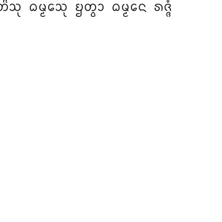
ᨵᨾ᩠ᨾᩮᩈᩩ ᨮᨲ᩠ᩅᩣ ᨵᨾ᩠ᨾᩮᨶ ᩁᨩ᩠ᨩᩴ