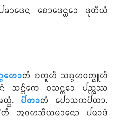
ᨾᩣᨴᩮᨶ ᨧᩮᩣᨴᩮᨶ᩠ᨲᩮᩣ ᨴᩩᨲᩥᨿᩴ
᩠ᨣᩉᩮᩣ
ᨲᩥ ᨧᨲᩪᩉᩥ ᩈᨦ᩠ᨣᩉᩅᨲ᩠ᨳᩪᩉᩥ
ᩣᨶᩴ ᩈᨶ᩠ᨲᩥᨠᩮ ᩅᩈᨶ᩠ᨲᩮᩣ ᨸᨬ᩠ᩉᩔ
ᨲ᩠ᨲᩴ.
ᨸᩥᨲᩣ
ᨲᩥ ᨸᩮᩣᩈᨠᨸᩥᨲᩣ.
ᨲᩦ’’ᨲᩥ ᩋᩅᩉᩈᩥᨿᨾᩣᨶᩮᩣ ᨸᨾᩣᨴᩴ