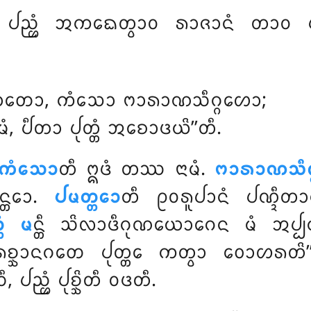
 ᨸᨬ᩠ᩉᩴ ᩋᨠᨳᩮᨲ᩠ᩅᩣᩅ ᩁᩣᨩᩣᨶᩴ ᨲᩣᩅ ᨸ
ᨲᩣᨲᩮᩣ, ᨠᩴᩈᩮᩣ ᨻᩣᩁᩣᨱᩈᩥᨣ᩠ᨣᩉᩮᩣ;
ᨾᩴ, ᨸᩥᨲᩣ ᨸᩩᨲ᩠ᨲᩴ ᩋᨧᩮᩣᨴᨿᩦ’’ᨲᩥ.
ᨠᩴᩈᩮᩣ
ᨲᩥ ᩍᨴᩴ ᨲᩔ ᨶᩣᨾᩴ.
ᨻᩣᩁᩣᨱᩈᩥᨣ
ᨶ᩠ᨲᩮᩣ.
ᨸᨾᨲ᩠ᨲᩮᩣ
ᨲᩥ ᩑᩅᩁᩪᨸᩣᨶᩴ ᨸᨱ᩠ᨯᩥᨲ
ᨲᩴ ᨾ
ᨶ᩠ᨲᩥ ᩈᩦᩃᩣᨴᩥᨣᩩᨱᨿᩮᩣᨣᩮᨶ ᨾᩴ ᩋᨸ᩠ᨸᨾ
ᨲᩥᩁᨧ᩠ᨨᩣᨶᨣᨲᩮ ᨸᩩᨲ᩠ᨲᩮ ᨠᨲ᩠ᩅᩣ ᩅᩮᩣᩉᩁ
 ᨸᨬ᩠ᩉᩴ ᨸᩩᨧ᩠ᨨᩦᨲᩥ ᩅᨴᨲᩥ.