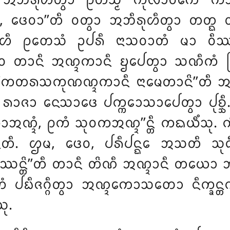
᩠ᨡᩴ ᩋᨽᩥᩁᩩᩉᩥᨲ᩠ᩅᩣ ᩑᨲᩈ᩠ᨾᩥᩴ ᨠᩩᩃᩣᩅᨠᩮ ᨠ
, ᨴᩮᩅᩣ’’ᨲᩥ ᩅᨲ᩠ᩅᩣ ᩋᨽᩥᩁᩩᩉᩥᨲ᩠ᩅᩣ ᨲᨲ᩠ᨳ
 ᩑᨲᩮᩈᩴ ᩏᨸᩁᩥ ᨶᩣᩈᩅᩣᨲᩴ ᨾᩣ ᩅᩥᩔᨩ᩠ᨩᩮ
ᨲ᩠ᨳᩮᩅ ᨲᩣᨶᩥ ᩋᨱ᩠ᨯᨠᩣᨶᩥ ᨮᨸᩮᨲ᩠ᩅᩣ ᩈᨱᩥ
‘ᨠᨲᩁᩈᨠᩩᨱᨱ᩠ᨯᨠᩣᨶᩥ ᨶᩣᨾᩮᨲᩣᨶᩦ’’ᨲᩥ ᩋᨾᨧ᩠ᨧ
ᩩ. ᩁᩣᨩᩣ ᨶᩮᩈᩣᨴᩮ ᨸᨠ᩠ᨠᩮᩣᩈᩣᨸᩮᨲ᩠ᩅᩣ ᨸᩩᨧ
᩠ᨯᩴ, ᩑᨠᩴ ᩈᩩᩅᨠᩋᨱ᩠ᨯ’’ᨶ᩠ᨲᩥ ᨠᨳᨿᩥᩴᩈᩩ. ᨠ
ᨲᩥ. ᩌᨾ, ᨴᩮᩅ, ᨸᩁᩥᨸᨶ᩠ᨳᩮ ᩋᩈᨲᩥ ᩈᩩᨶᩥᨠ
ᩔᨶ᩠ᨲᩦ’’ᨲᩥ ᨲᩣᨶᩥ ᨲᩦᨱᩥ ᩋᨱ᩠ᨯᩣᨶᩥ ᨲᨿᩮᩣ ᩋᨾᨧ
ᨵᩩᨠᩴ ᨸᨭᩥᨩᨣ᩠ᨣᩥᨲ᩠ᩅᩣ ᩋᨱ᩠ᨯᨠᩮᩣᩈᨲᩮᩣ ᨶᩥᨠ᩠
ᩩ.