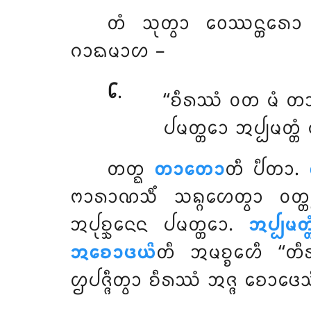
ᨲᩴ ᩈᩩᨲ᩠ᩅᩣ ᩅᩮᩔᨶ᩠ᨲᩁᩮᩣ
ᨣᩣᨳᨾᩣᩉ –
᪒
.
‘‘ᨧᩥᩁᩔᩴ ᩅᨲ ᨾᩴ 
ᨸᨾᨲ᩠ᨲᩮᩣ ᩋᨸ᩠ᨸᨾᨲ᩠ᨲᩴ 
ᨲᨲ᩠ᨳ
ᨲᩣᨲᩮᩣ
ᨲᩥ ᨸᩥᨲᩣ.
ᨻᩣᩁᩣᨱᩈᩥᩴ ᩈᨦ᩠ᨣᩉᩮᨲ᩠ᩅᩣ ᩅᨲ᩠ᨲ
ᩋᨸᩩᨧ᩠ᨨᨶᩮᨶ ᨸᨾᨲ᩠ᨲᩮᩣ.
ᩋᨸ᩠ᨸᨾᨲ᩠
ᩋᨧᩮᩣᨴᨿᩦ
ᨲᩥ ᩋᨾᨧ᩠ᨧᩮᩉᩥ ‘‘
ᩌᨸᨩ᩠ᨩᩥᨲ᩠ᩅᩣ ᨧᩥᩁᩔᩴ ᩋᨩ᩠ᨩ ᨧᩮᩣᨴᩮᩈᩥ,