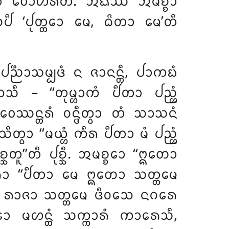
ᩣ’’ᨲᩥ ᩅᩮᩣᩉᩁᨲᩥ. ᩋᨳᩔ ᩋᨾᨧ᩠ᨧᩣ
ᨸᩥ ‘ᨸᩩᨲ᩠ᨲᩮᩣ ᨾᩮ, ᨵᩦᨲᩣ ᨾᩮ’ᨲᩥ
ᨸᨬ᩠ᨬᩣᩈᨾ᩠ᨸᨴᩴ ᨶ ᨩᩣᨶᨶ᩠ᨲᩥ, ᨸᩣᨠᨭᩴ
 – ‘‘ᨲᩩᨾ᩠ᩉᩣᨠᩴ ᨸᩥᨲᩣ ᨸᨬ᩠ᩉᩴ
ᩣ ᩅᩮᩔᨶ᩠ᨲᩁᩴ
ᩅᨶ᩠ᨴᩥᨲ᩠ᩅᩣ ᨲᩴ ᩈᩣᩈᨶᩴ
᩠ᩅᩣ ‘‘ᨾᨿ᩠ᩉᩴ ᨠᩥᩁ ᨸᩥᨲᩣ ᨾᩴ ᨸᨬ᩠ᩉᩴ
’ᨲᩥ ᨸᩩᨧ᩠ᨨᩥ. ᩋᨾᨧ᩠ᨧᩮᩣ ‘‘ᩍᨲᩮᩣ
ᩮᩣ ‘‘ᨸᩥᨲᩣ ᨾᩮ ᩍᨲᩮᩣ ᩈᨲ᩠ᨲᨾᩮ
᩠ᨡᩥ. ᩁᩣᨩᩣ ᩈᨲ᩠ᨲᨾᩮ ᨴᩥᩅᩈᩮ ᨶᨣᩁᩮ
ᩣ ᨾᩉᨶ᩠ᨲᩴ ᩈᨠ᩠ᨠᩣᩁᩴ ᨠᩣᩁᩮᩈᩥ,