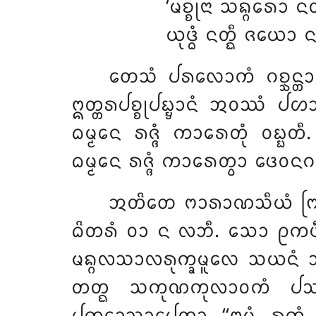
‘ᨾᨧ᩠ᨧᩩᨶᩣ ᩈᨦ᩠ᨣᩁᩮᩣ ᨶᨲ
ᨿᩩᨴ᩠ᨵᩴ ᨶᨲ᩠ᨳᩥ ᨩᨿᩮᩣ 
ᨲᩮᩈᩴ ᨸᩁᩃᩮᩣᨠᩴ ᨣᨧ᩠ᨨᨶ᩠ᨲᩣᨶ
ᩍᨲ᩠ᨲᩁᨸᨧ᩠ᨧᩩᨸᨭ᩠ᨮᩣᨶᩴ ᩋᩅᩔᩴ ᨸᩉ
ᨵᨾ᩠ᨾᩮᨶ ᩁᨩ᩠ᨩᩴ ᨠᩣᩁᩮᨲᩩᩴ ᩅᨭ᩠ᨭ
ᨵᨾ᩠ᨾᩮᨶ ᩁᨩ᩠ᨩᩴ ᨠᩣᩁᩮᨲ᩠ᩅᩣ ᨴᩮᩅᨶ
ᩋᨲᩦᨲᩮ ᨻᩣᩁᩣᨱᩈᩥᨿᩴ ᨻᩕᩉ᩠ᨾᨴ
ᨵᩦᨲᩁᩴ ᩅᩣ ᨶ ᩃᨽᩥ. ᩈᩮᩣ ᩑᨠᨴᩥᩅᩈ
ᨾᨦ᩠ᨣᩃᩈᩣᩃᩁᩩᨠ᩠ᨡᨾᩪᩃᩮ
ᩈᨿᨶᩴ ᩋᨲ
ᨲᨲ᩠ᨳ ᩈᨠᩩᨱᨠᩩᩃᩣᩅᨠᩴ ᨸᩔᩥ