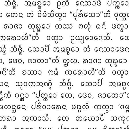
ᩥᨩ᩠ᨩᩥ. ᩋᨾᨧ᩠ᨧᩮᩣ ᩑᨠᩴ ᨶᩮᩈᩣᨴᩴ ᨸᨠ᩠ᨠᩮᩣᩈᩣ
 ᨲᩮᨶ ᨲᩴ ᩅᩦᨾᩴᩈᩥᨲ᩠ᩅᩣ ‘‘ᨸᩩᩁᩥᩈᩮᩣ’’ᨲᩥ ᩅᩩᨲ᩠ᨲᩮ
ᩣᨩᩣ ᨲᩩᨭ᩠ᨮᩮᩣ ᨲᩔ ᨻᩉᩩᩴ ᨵᨶᩴ ᨴᨲ᩠ᩅᩣ ‘‘ᨸ
 ᨠᩁᩮᩣᩉᩦ’’ᨲᩥ ᩅᨲ᩠ᩅᩣ ᩏᨿ᩠ᨿᩮᩣᨩᩮᩈ
ᨩ᩠ᨩᩥ. ᩈᩮᩣᨸᩥ ᩋᨾᨧ᩠ᨧᩮᩣ ᨲᩴ ᨶᩮᩈᩣᨴᩮᨶ ᩅᩦᨾ
ᨲᩣ ᨲᩮ, ᨴᩮᩅ, ᨩᩣᨲᩣ’’ᨲᩥ ᩌᩉ. ᩁᩣᨩᩣ ᨲᩩᨭ᩠ᨮᩮᩣ
ᨯᩃᩥᨶᩦ’ᨲᩥ ᨧᩔᩣ ᨶᩣᨾᩴ ᨠᩁᩮᩣᩉᩦ’’ᨲᩥ ᩅᨲ
 ᩈᩩᩅᨠᩋᨱ᩠ᨯᩴ ᨽᩥᨩ᩠ᨩᩥ. ᩈᩮᩣᨸᩥ ᩋᨾᨧ᩠ᨧ
ᩈᨶ᩠ᨲᩥᨠᩴ ᨣᨶ᩠ᨲ᩠ᩅᩣ ‘‘ᨸᩩᨲ᩠ᨲᩮᩣ ᨲᩮ, ᨴᩮᩅ, ᨩᩣ
 ᨾᩉᨶ᩠ᨲᩮᨶ ᨸᩁᩥᩅᩣᩁᩮᨶ ᨾᨦ᩠ᨣᩃᩴ ᨠᨲ᩠ᩅᩣ ‘ᨩ
ᩥ ᨲᨳᩣ ᩋᨠᩣᩈᩥ. ᨲᩮ ᨲᨿᩮᩣᨸᩥ ᩈᨠᩩᨱᩣ