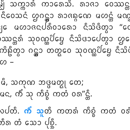
᩠ᨸᩥ ᩈᨠ᩠ᨠᩣᩁᩴ ᨠᩣᩁᩮᩈᩥ. ᩁᩣᨩᩣ ᩅᩮᩔᨶ᩠
ᨶᩥᩅᩮᩈᨶᩴ ᩌᨣᨶ᩠ᨲ᩠ᩅᩣ ᩁᩣᨩᨦ᩠ᨣᨱᩮ ᨾᩉᨶ᩠ᨲᩴ ᨾ
᩠ᨫᩮ ᨾᩉᩣᨩᨶᨸᩁᩥᩅᩣᩁᩮᩣ ᨶᩥᩈᩦᨴᩥᨲ᩠ᩅᩣ ‘‘
ᩅᩮᩔᨶ᩠ᨲᩁᩴ ᩈᩩᩅᨱ᩠ᨱᨸᩦᨮᩮ ᨶᩥᩈᩦᨴᩣᨸᩮᨲ᩠ᩅᩣ 
ᩦᩊᩥᨲ᩠ᩅᩣ ᨣᨶ᩠ᨲ᩠ᩅᩣ ᨲᨲ᩠ᨳᩮᩅ ᩈᩩᩅᨱ᩠ᨱᨸᩦᨮᩮ ᨶ
ᩣᩉ –
᩠ᨨᩣᨾᩥ, ᩈᨠᩩᨱ ᨽᨴ᩠ᨴᨾᨲ᩠ᨳᩩ ᨲᩮ;
 ᨠᩥᩴ ᩈᩩ ᨠᩥᨧ᩠ᨧᩴ ᨠᨲᩴ ᩅᩁ’’ᨶ᩠ᨲᩥ.
ᩃᨸᨲᩥ.
ᨠᩥᩴ ᩈᩪ
ᨲᩥ ᨠᨲᩁᩴ ᨠᩥᨧ᩠ᨧᩴ ᨠᨲᩴ ᩅᩁ
ᩁ ᨲᩴ ᩈᩮᩣ ᨸᩩᨧ᩠ᨨᩥ.