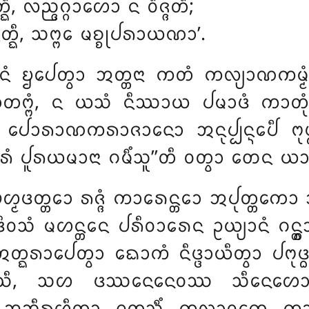
᩠ᨳᩥ, ᩃᨬ᩠ᨩᨣ᩠ᨣᩣᩉᩮᩣ ᨶ ᩅᩥᨩ᩠ᨩᨲᩥ;
ᨶᨲ᩠ᨳᩥ, ᩈᨻ᩠ᨻᩮ ᨾᨧ᩠ᨧᩩᨸᩁᩣᨿᨱᩣ’.
ᩴ ᨮᨸᩮᨲ᩠ᩅᩣ ᩋᨲ᩠ᨲᨶᩣ ᨠᨲᩴ ᨠᩃ᩠ᨿᩣᨱᨠᨾ᩠ᨾᩴ ᩋ
ᩣᨲᨻ᩠ᨻᩴ, ᨶ ᨿᩈᩴ ᨶᩥᩔᩣᨿ ᨸᨾᩣᨴᩴ ᨠᩣᨲᩩᩴ ᩅ
ᨲᩥ. ᨸᩮᩣᩁᩣᨱᨠᩁᩣᨩᩣᨶᩮᩣ ᩋᨶᩩᨸ᩠ᨸᨶ᩠ᨶᩮᨸᩥ ᨻᩩ
ᨣᩁᩴ ᨸᩪᩁᨿᨾᩣᨶᩣ ᨣᨾᩥᩴᩈᩪ’’ᨲᩥ ᩅᨲ᩠ᩅᩣ ᨲᩮᨶ
ᨲ᩠ᨲᩮᩣ ᩁᨩ᩠ᨩᩴ ᨠᩣᩁᩮᨶ᩠ᨲᩮᩣ ᩋᨸᩩᨲ᩠ᨲᨠᩮᩣ ᩋᩉᩮ
ᩴ ᨾᩉᨶ᩠ᨲᩮᨶ ᨸᩁᩥᩅᩣᩁᩮᨶ ᩏᨿ᩠ᨿᩣᨶᩴ ᨣᨶ᩠ᨲ᩠ᩅ
᩠ᨳᩁᩣᨸᩮᨲ᩠ᩅᩣ ᨳᩮᩣᨠᩴ ᨶᩥᨴ᩠ᨴᩣᨿᩥᨲ᩠ᩅᩣ ᨸᨻᩩ
, ᩈᩉ ᨴᩔᨶᩮᨶᩮᩅᩔ ᩈᩥᨶᩮᩉᩮᩣ ᩏᨸ᩠