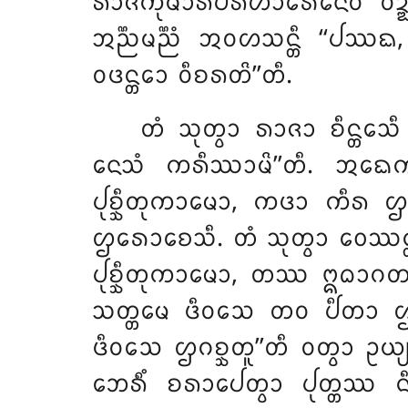
ᩁᩣᨩᨠᩩᨾᩣᩁᨸᩁᩥᩉᩣᩁᩮᨶᩮᩅ ᩅᨯ᩠ᨰᨶ
ᩋᨬ᩠ᨬᨾᨬ᩠ᨬᩴ ᩋᩅᩉᩈᨶ᩠ᨲᩥ ‘‘ᨸᩔ
ᩅᨴᨶ᩠ᨲᩮᩣ ᩅᩥᨧᩁᨲᩦ’’ᨲᩥ.
ᨲᩴ ᩈᩩᨲ᩠ᩅᩣ ᩁᩣᨩᩣ ᨧᩥᨶ᩠ᨲᩮᩈ
ᨶᩮᩈᩴ ᨠᩁᩥᩔᩣᨾᩦ’’ᨲᩥ. ᩋᨳᩮᨠᩴ
ᨸᩩᨧ᩠ᨨᩥᨲᩩᨠᩣᨾᩮᩣ, ᨠᨴᩣ ᨠᩥᩁ ᩌᨣᨶ᩠
ᩌᩁᩮᩣᨧᩮᩈᩥ. ᨲᩴ ᩈᩩᨲ᩠ᩅᩣ ᩅᩮᩔᨶ᩠ᨲᩁᩮ
ᨸᩩᨧ᩠ᨨᩥᨲᩩᨠᩣᨾᩮᩣ, ᨲᩔ ᩍᨵᩣᨣᨲᩔ 
ᩈᨲ᩠ᨲᨾᩮ ᨴᩥᩅᩈᩮ ᨲᩅ ᨸᩥᨲᩣ ᩌᨣ
ᨴᩥᩅᩈᩮ ᩌᨣᨧ᩠ᨨᨲᩪ’’ᨲᩥ ᩅᨲ᩠ᩅᩣ ᩏᨿ
ᨽᩮᩁᩥᩴ ᨧᩁᩣᨸᩮᨲ᩠ᩅᩣ ᨸᩩᨲ᩠ᨲᩔ 