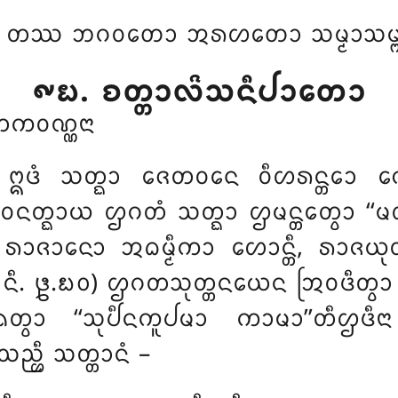
 ᨲᩔ ᨽᨣᩅᨲᩮᩣ ᩋᩁᩉᨲᩮᩣ ᩈᨾ᩠ᨾᩣᩈᨾ᩠ᨻ
᪑᪗. ᨧᨲ᩠ᨲᩣᩃᩦᩈᨶᩥᨸᩣᨲᩮᩣ
ᨠᩅᨱ᩠ᨱᨶᩣ
 ᩍᨴᩴ ᩈᨲ᩠ᨳᩣ ᨩᩮᨲᩅᨶᩮ ᩅᩥᩉᩁᨶ᩠ᨲᩮᩣ
ᨶᨲ᩠ᨳᩣᨿ ᩌᨣᨲᩴ ᩈᨲ᩠ᨳᩣ ᩌᨾᨶ᩠ᨲᩮᨲ᩠ᩅᩣ ‘‘ᨾᩉᩣ
 ᩁᩣᨩᩣᨶᩮᩣ ᩋᨵᨾ᩠ᨾᩥᨠᩣ ᩉᩮᩣᨶ᩠ᨲᩥ, ᩁᩣᨩᨿᩩᨲ
 (ᩋ. ᨶᩥ. ᪔.᪗᪐) ᩌᨣᨲᩈᩩᨲ᩠ᨲᨶᨿᩮᨶ ᩒᩅᨴᩥ
ᩮᨲ᩠ᩅᩣ ‘‘ᩈᩩᨸᩥᨶᨠᩪᨸᨾᩣ ᨠᩣᨾᩣ’’ᨲᩥᩌᨴ
ᨬ᩠ᩉᩥ ᩈᨲ᩠ᨲᩣᨶᩴ –