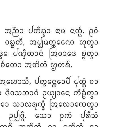
ᨬ᩠ᨬᩣ ᨸᨲᩥᨭ᩠ᨮᩣ ᨶᩣᨾ ᨶᨲ᩠ᨳᩥ. ᩑᩅᩴ
ᨭ᩠ᨭᨲᩥ, ᩋᨸ᩠ᨸᨾᨲ᩠ᨲᩮᨶᩮᩅ ᩉᩩᨲ᩠ᩅᩣ
ᨴ᩠ᨵᩮ ᨸᨱ᩠ᨯᩥᨲᩣᨶᩴ ᩒᩅᩣᨴᩮ ᨮᨲ᩠ᩅᩣ
 ᨿᩣᨧᩥᨲᩮᩣ ᩋᨲᩦᨲᩴ ᩌᩉᩁᩥ.
ᩣᩈᩥ, ᨸᨲ᩠ᨳᩮᨶ᩠ᨲᩮᩣᨸᩥ ᨸᩩᨲ᩠ᨲᩴ ᩅᩣ
ᩣ ᨴᩥᩅᩈᨽᩣᨣᩴ ᩏᨿ᩠ᨿᩣᨶᩮ ᨠᩦᩊᩥᨲ᩠ᩅᩣ
ᨴ᩠ᨵᩮᩣ ᩈᩣᩃᩁᩩᨠ᩠ᨡᩴ ᩒᩃᩮᩣᨠᩮᨲ᩠ᩅᩣ
ᨸᨩ᩠ᨩᩥ. ᩈᩮᩣ ᩑᨠᩴ ᨸᩩᩁᩥᩈᩴ