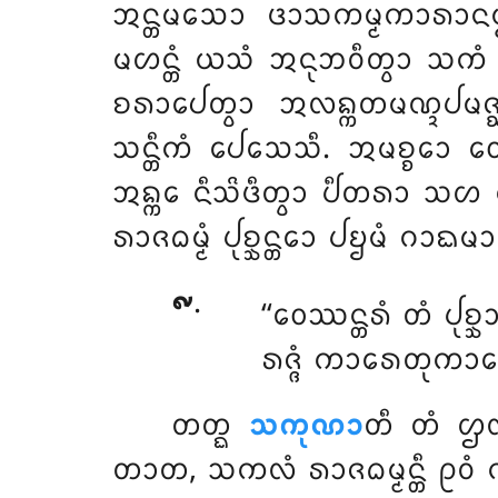
ᩋᨶ᩠ᨲᨾᩈᩮᩣ ᨴᩣᩈᨠᨾ᩠ᨾᨠᩣᩁᩣᨶᨾ
ᨾᩉᨶ᩠ᨲᩴ ᨿᩈᩴ ᩋᨶᩩᨽᩅᩥᨲ᩠ᩅᩣ ᩈᨠᩴ 
ᨧᩁᩣᨸᩮᨲ᩠ᩅᩣ ᩋᩃᨦ᩠ᨠᨲᨾᨱ᩠ᨯᨸᨾᨩ
ᩈᨶ᩠ᨲᩥᨠᩴ ᨸᩮᩈᩮᩈᩥ. ᩋᨾᨧ᩠ᨧᩮᩣ 
ᩋᨦ᩠ᨠᩮ ᨶᩥᩈᩦᨴᩥᨲ᩠ᩅᩣ ᨸᩥᨲᩁᩣ ᩈᩉ ᨠ
ᩁᩣᨩᨵᨾ᩠ᨾᩴ ᨸᩩᨧ᩠ᨨᨶ᩠ᨲᩮᩣ ᨸᨮᨾᩴ ᨣᩣᨳᨾ
᪑
.
‘‘ᩅᩮᩔᨶ᩠ᨲᩁᩴ ᨲᩴ ᨸᩩᨧ
ᩁᨩ᩠ᨩᩴ ᨠᩣᩁᩮᨲᩩᨠᩣᨾᩮᨶ,
ᨲᨲ᩠ᨳ
ᩈᨠᩩᨱᩣ
ᨲᩥ ᨲᩴ ᩌ
ᨲᩣᨲ, ᩈᨠᩃᩴ ᩁᩣᨩᨵᨾ᩠ᨾᨶ᩠ᨲᩥ ᩑᩅᩴ ᨠᩥ