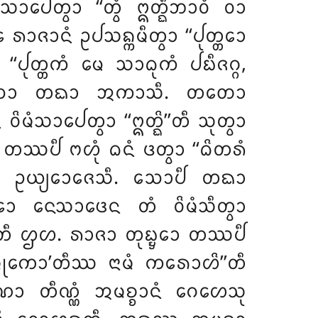
ᨸᩮᨲ᩠ᩅᩣ ‘‘ᨲ᩠ᩅᩴ ᩍᨲ᩠ᨳᩥᨽᩣᩅᩴ ᩅᩣ
 ᩁᩣᨩᩣᨶᩴ ᩏᨸᩈᨦ᩠ᨠᨾᩥᨲ᩠ᩅᩣ ‘‘ᨸᩩᨲ᩠ᨲᩮᩣ
ᩩᨲ᩠ᨲᨠᩴ ᨾᩮ ᩈᩣᨵᩩᨠᩴ ᨸᨭᩥᨩᨣ᩠ᨣ,
ᩥ. ᩈᩮᩣ ᨲᨳᩣ ᩋᨠᩣᩈᩥ. ᨲᨲᩮᩣ
ᩴᩈᩣᨸᩮᨲ᩠ᩅᩣ ‘‘ᩍᨲ᩠ᨳᩦ’’ᨲᩥ ᩈᩩᨲ᩠ᩅᩣ
 ᨲᩔᨸᩥ ᨻᩉᩩᩴ ᨵᨶᩴ ᨴᨲ᩠ᩅᩣ ‘‘ᨵᩦᨲᩁᩴ
᩠ᩅᩣ ᩏᨿ᩠ᨿᩮᩣᨩᩮᩈᩥ. ᩈᩮᩣᨸᩥ ᨲᨳᩣ
ᩮᩣ ᨶᩮᩈᩣᨴᩮᨶ ᨲᩴ ᩅᩦᨾᩴᩈᩥᨲ᩠ᩅᩣ
ᨲᩮᩣ’’ᨲᩥ ᩌᩉ. ᩁᩣᨩᩣ ᨲᩩᨭ᩠ᨮᩮᩣ ᨲᩔᨸᩥ
ᨾ᩠ᨻᩩᨠᩮᩣ’ᨲᩥᩔ ᨶᩣᨾᩴ ᨠᩁᩮᩣᩉᩦ’’ᨲᩥ
 ᨲᩥᨱ᩠ᨱᩴ ᩋᨾᨧ᩠ᨧᩣᨶᩴ ᨣᩮᩉᩮᩈᩩ