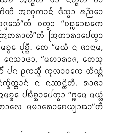
ᩔᨧᩥ ᩋᨲ᩠ᨳᩥᨲᩴ ᩅᩣ ᨶᨲ᩠ᨳᩥᨲᩴ ᩅᩣ
ᨲᩦᨱᩥ ᩋᨱ᩠ᨯᨠᩣᨶᩥ
ᨴᩥᩈ᩠ᩅᩣ ᩁᨬ᩠ᨬᩮᩣ
ᩈᩦ’’ᨲᩥ ᩅᨲ᩠ᩅᩣ ‘‘ᨧᨦ᩠ᨠᩮᩣᨭᨠᩮ
ᨠᩴ ᩒᨲᩁᩣᩉᩦ’’ᨲᩥ ᩒᨲᩣᩁᩣᨸᩮᨲ᩠ᩅᩣ
ᩮ ᨸᩩᨧ᩠ᨨᩥ. ᨲᩮ ‘‘ᨾᨿᩴ ᨶ ᨩᩣᨶᩣᨾ,
᩠ᨨᩥ. ᨶᩮᩈᩣᨴᩣ, ‘‘ᨾᩉᩣᩁᩣᨩ, ᨲᩮᩈᩩ
ᩥᩴ ᨸᨶ ᩑᨠᩈ᩠ᨾᩥᩴ ᨠᩩᩃᩣᩅᨠᩮ ᨲᩥᨱ᩠ᨱᩴ
᩠ᨡᩥᨲ᩠ᨲᩣᨶᩥ ᨶ ᨶᩔᨶ᩠ᨲᩦᨲᩥ. ᩁᩣᨩᩣ
᩠ᨧᩮ ᨸᨭᩥᨧ᩠ᨨᩣᨸᩮᨲ᩠ᩅᩣ ‘‘ᩍᨾᩮ ᨾᨿ᩠ᩉᩴ
ᨡᨶ᩠ᨲᨠᩣᩃᩮ ᨾᨾᩣᩁᩮᩣᨧᩮᨿ᩠ᨿᩣᨳᩣ’’ᨲᩥ