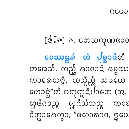
ᨶᨾᩮᩣ
[᪕᪒᪑] ᪑. ᨲᩮᩈᨠᩩᨱᨩᩣᨲ
ᩅᩮᩔᨶ᩠ᨲᩁᩴ
ᨲᩴ ᨸᩩᨧ᩠ᨨᩣᨾᩦ
ᨲᩥ
ᨠᨳᩮᩈᩥ. ᨲᨬ᩠ᩉᩥ ᩁᩣᨩᩣᨶᩴ ᨵᨾ᩠ᨾᩔᩅ
ᨠᩣᩁᩮᨲᨻ᩠ᨻᩴ, ᨿᩈ᩠ᨾᩥᨬ᩠ᩉᩥ ᩈᨾᨿᩮ
ᩉᩮᩣᨶ᩠ᨲᩦ’’ᨲᩥ ᨧᨲᩩᨠ᩠ᨠᨶᩥᨸᩣᨲᩮ
ᩌᨴᩦᨶᩅᨬ᩠ᨧ ᩌᨶᩥᩈᩴᩈᨬ᩠ᨧ ᨠᨳ
ᩅᩥᨲ᩠ᨳᩣᩁᩮᨲ᩠ᩅᩣ, ‘‘ᨾᩉᩣᩁᩣᨩ, ᩍᨾᩮᩈ