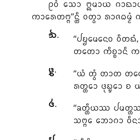
ᩑᩅᩴ
ᩈᩮᩣ ᩍᨾᩣᨿ ᨣᩣᨳᩣᨿ ᨧᩮ
ᨠᩣᩁᩮᨲᨻ᩠ᨻ’’ᨶ᩠ᨲᩥ ᩅᨲ᩠ᩅᩣ ᩁᩣᨩᨵᨾ
᪓
.
‘‘ᨸᨮᨾᩮᨶᩮᩅ ᩅᩥᨲᨳᩴ
ᨲᨲᩮᩣ ᨠᩥᨧ᩠ᨧᩣᨶᩥ ᨠᩣ
᪔
.
‘‘ᨿᩴ ᨲ᩠ᩅᩴ ᨲᩣᨲ ᨲᨸ
ᩁᨲ᩠ᨲᩮᩣ ᨴᩩᨭ᩠ᨮᩮᩣ 
᪕
.
‘‘ᨡᨲ᩠ᨲᩥᨿᩔ ᨸᨾᨲ᩠ᨲᩔ, ᩁ
ᩈᨻ᩠ᨻᩮ ᨽᩮᩣᨣᩣ ᩅᩥᨶᩔ
᪖
.