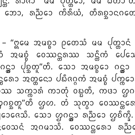
᩠ᨲᩥ. ᩁᩣᨩᩣ ‘‘ᨾᨾ ᨸᩩᨲ᩠ᨲᩮᩣ, ᨾᨾ ᨵᩦᨲ
ᨳ, ᨽᩮᩣ, ᩁᨬ᩠ᨬᩮᩣ
ᨠᩥᩁᩥᨿᩴ, ᨲᩥᩁᨧ᩠ᨨᩣᨶᨣᨲᩮ
ᩥ – ‘‘ᩍᨾᩮ ᩋᨾᨧ᩠ᨧᩣ ᩑᨲᩮᩈᩴ ᨾᨾ ᨸᩩᨲ᩠ᨲᩣᨶᩴ 
 ᩋᨾᨧ᩠ᨧᩴ ᩅᩮᩔᨶ᩠ᨲᩁᩔ ᩈᨶ᩠ᨲᩥᨠᩴ ᨸᩮᩈᩮᩈᩥ
ᨲ᩠ᩅᩣ ᨸᩩᨧ᩠ᨨᨲᩪ’’ᨲᩥ. ᩈᩮᩣ ᩋᨾᨧ᩠ᨧᩮᩣ ᨣᨶ᩠ᨲ᩠ᩅ
ᩣ ᩋᨲ᩠ᨲᨶᩮᩣ ᨸᨭᩥᨩᨣ᩠ᨣᨠᩴ ᩋᨾᨧ᩠ᨧᩴ ᨸᨠ᩠ᨠᩮᩣᩈᩥᨲ
ᩈᨠ᩠ᨠᩣᩁᩴ ᨠᩣᨲᩩᩴ ᩅᨭ᩠ᨭᨲᩥ, ᨠᨴᩣ ᩌᨣᨧ᩠ᨨᨲᩪ’
ᨧ᩠ᨨᨲᩪ’’ᨲᩥ ᩌᩉ. ᨲᩴ ᩈᩩᨲ᩠ᩅᩣ ᩅᩮᩔᨶ᩠ᨲᩁ
᩠ᨿᩮᩣᨩᩮᩈᩥ. ᩈᩮᩣ ᩌᨣᨶ᩠ᨲ᩠ᩅᩣ ᩁᨬ᩠ᨬᩮᩣ ᩌᨧᩥᨠ
ᨶᩥᩅᩮᩈᨶᩴ ᩋᨣᨾᩣᩈᩥ. ᩅᩮᩔᨶ᩠ᨲᩁᩮᩣ ᩁᨬ᩠ᨬᩮ