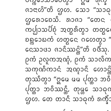
ᨸᨠ᩠ᨠᩮᩣᩈᩣᨸᩮᨲ᩠ᩅᩣ ‘‘ᩍᨾᩴ ᩁᩩᨠ
ᨩᩣᨶᩣᩉᩦ’’ᨲᩥ ᩌᩉ. ᩈᩮᩣ ‘‘ᩈᩣᨵᩩ
ᩌᩁᩮᩣᨧᩮᩈᩥ. ᩁᩣᨩᩣ ‘‘ᨲᩮᨶ ᩉᩥ
ᨠᨸ᩠ᨸᩣᩈᨸᩥᨧᩩᩴ ᩋᨲ᩠ᨳᩁᩥᨲ᩠ᩅᩣ ᨲ
ᨧᨦ᩠ᨠᩮᩣᨭᨠᩴ ᩉᨲ᩠ᨳᩮᨶ ᨣᩉᩮᨲ᩠ᩅᩣ ‘
ᨶᩮᩈᩣᨴᩣ ᨩᩣᨶᩥᩔᨶ᩠ᨲᩦ’’ᨲᩥ ᩅᨴᩥᩴᩈ
ᩑᨠᩴ ᩏᩃᩪᨠᩋᨱ᩠ᨯᩴ, ᩑᨠᩴ ᩈᩣᩃᩥᨠᩣᩋᨱ
ᩈᨠᩩᨱᩥᨠᩣᨶᩴ ᩋᨱ᩠ᨯᩣᨶᩥ ᩉᩮᩣᨶ᩠ᨲᩦ
ᨲᩩᩔᩥᨲ᩠ᩅᩣ ‘‘ᩍᨾᩮ ᨾᨾ ᨸᩩᨲ᩠ᨲᩣ ᨽᩅᩥ
ᨸᩩᨲ᩠ᨲᩣ ᨽᩅᩥᩔᨶ᩠ᨲᩥ, ᨲᩩᨾ᩠ᩉᩮ ᩈᩣ
ᩌᩉ. ᨲᩮ ᨲᩣᨶᩥ ᩈᩣᨵᩩᨠᩴ ᩁᨠ᩠ᨡᩥᩴᩈ