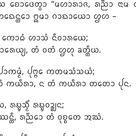
ᩣᨴᩮᨲ᩠ᩅᩣ ‘‘ᨾᩉᩣᩁᩣᨩ, ᩁᨬ᩠ᨬᩣ ᨶᩣᨾ ᨲᩦᩈᩩ 
᩠ᨾᩴ ᨠᨳᩮᨶ᩠ᨲᩮᩣ ᩍᨾᩣ ᨣᩣᨳᩣᨿᩮᩣ ᩌᩉ –
, ᨠᩮᩣᨵᩴ ᩉᩣᩈᩴ ᨶᩥᩅᩣᩁᨿᩮ;
ᩁᩮᨿ᩠ᨿ, ᨲᩴ ᩅᨲᩴ ᩌᩉᩩ ᨡᨲ᩠ᨲᩥᨿ.
ᩮᩣᨠᨾ᩠ᨾᩴ, ᨸᩩᨻ᩠ᨻᩮ ᨠᨲᨾᩈᩴᩈᨿᩴ;
ᨧ ᨿᩴ ᨠᨿᩥᩁᩣ, ᨶ ᨲᩴ ᨠᨿᩥᩁᩣ ᨲᨲᩮᩣ ᨸᩩᨶ.
ᨭ᩠ᨮᩈ᩠ᨾᩥᩴ ᩁᨭ᩠ᨮᩅᨯ᩠ᨰᨶ;
ᨶ᩠ᨲᩥ, ᩁᨬ᩠ᨬᩮᩣ ᨲᩴ ᩅᩩᨧ᩠ᨧᨲᩮ ᩋᨥᩴ.