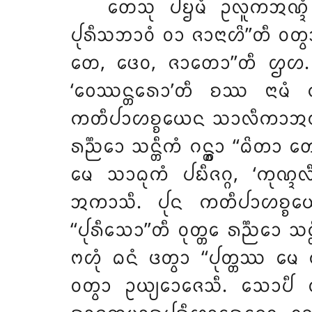
ᨲᩮᩈᩩ ᨸᨮᨾᩴ ᩏᩃᩪᨠᩋᨱ᩠ᨯᩴ ᨽ
ᨸᩩᩁᩥᩈᨽᩣᩅᩴ ᩅᩣ ᨩᩣᨶᩣᩉᩦ’’ᨲᩥ ᩅᨲ᩠ᩅᩣ
ᨲᩮ, ᨴᩮᩅ, ᨩᩣᨲᩮᩣ’’ᨲᩥ ᩌᩉ. ᩁ
‘ᩅᩮᩔᨶ᩠ᨲᩁᩮᩣ’ᨲᩥ ᨧᩔ ᨶᩣᨾᩴ
ᨠᨲᩥᨸᩣᩉᨧ᩠ᨧᨿᩮᨶ ᩈᩣᩃᩥᨠᩣᩋᨱ᩠ᨯᩴ ᨽᩥ
ᩁᨬ᩠ᨬᩮᩣ ᩈᨶ᩠ᨲᩥᨠᩴ ᨣᨶ᩠ᨲ᩠ᩅᩣ ‘‘ᨵᩦ
ᨾᩮ ᩈᩣᨵᩩᨠᩴ ᨸᨭᩥᨩᨣ᩠ᨣ, ‘ᨠᩩᨱ᩠
ᩋᨠᩣᩈᩥ. ᨸᩩᨶ ᨠᨲᩥᨸᩣᩉᨧ᩠ᨧᨿᩮᨶ
‘‘ᨸᩩᩁᩥᩈᩮᩣ’’ᨲᩥ ᩅᩩᨲ᩠ᨲᩮ ᩁᨬ᩠ᨬᩮᩣ 
ᨻᩉᩩᩴ ᨵᨶᩴ ᨴᨲ᩠ᩅᩣ ‘‘ᨸᩩᨲ᩠ᨲᩔ ᨾᩮ
ᩅᨲ᩠ᩅᩣ ᩏᨿ᩠ᨿᩮᩣᨩᩮᩈᩥ. ᩈᩮᩣᨸ