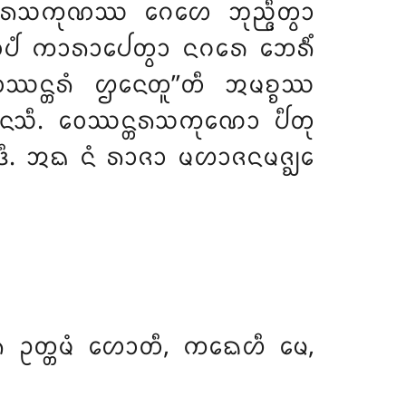
ᨲᩁᩈᨠᩩᨱᩔ ᨣᩮᩉᩮ ᨽᩩᨬ᩠ᨩᩥᨲ᩠ᩅᩣ
ᨱ᩠ᨯᨸᩴ ᨠᩣᩁᩣᨸᩮᨲ᩠ᩅᩣ ᨶᨣᩁᩮ ᨽᩮᩁᩥᩴ
ᩅᩮᩔᨶ᩠ᨲᩁᩴ
ᩌᨶᩮᨲᩪ’’ᨲᩥ ᩋᨾᨧ᩠ᨧᩔ
ᩌᨶᩮᩈᩥ. ᩅᩮᩔᨶ᩠ᨲᩁᩈᨠᩩᨱᩮᩣ ᨸᩥᨲᩩ
ᩥᩈᩦᨴᩥ. ᩋᨳ ᨶᩴ ᩁᩣᨩᩣ ᨾᩉᩣᨩᨶᨾᨩ᩠ᨫᩮ
ᩴ ᩏᨲ᩠ᨲᨾᩴ ᩉᩮᩣᨲᩥ, ᨠᨳᩮᩉᩥ ᨾᩮ,