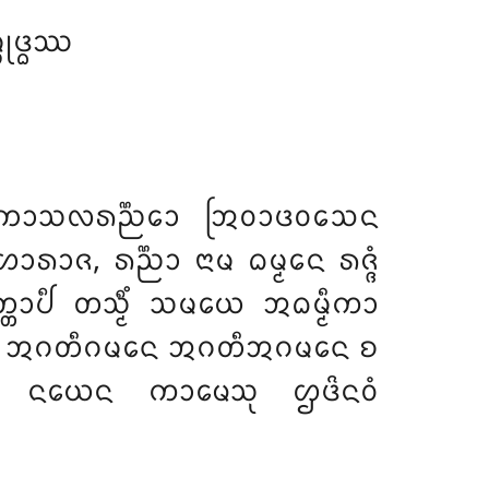
ᩩᨴ᩠ᨵᩔ
 ᨠᩮᩣᩈᩃᩁᨬ᩠ᨬᩮᩣ ᩒᩅᩣᨴᩅᩈᩮᨶ
ᩁᩣᨩ, ᩁᨬ᩠ᨬᩣ ᨶᩣᨾ ᨵᨾ᩠ᨾᩮᨶ ᩁᨩ᩠ᨩᩴ
᩠ᨲᩣᨸᩥ ᨲᩈ᩠ᨾᩥᩴ ᩈᨾᨿᩮ ᩋᨵᨾ᩠ᨾᩥᨠᩣ
ᨲ᩠ᩅᩣ ᩋᨣᨲᩥᨣᨾᨶᩮ ᩋᨣᨲᩥᩋᨣᨾᨶᩮ ᨧ
ᩥᨶᩣ ᨶᨿᩮᨶ ᨠᩣᨾᩮᩈᩩ ᩌᨴᩦᨶᩅᩴ