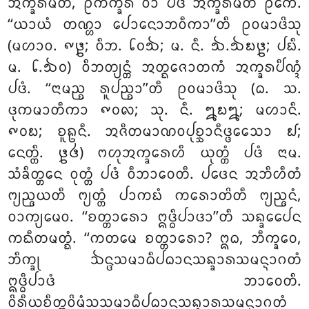
ᩋᨠ᩠ᨡᩁᨾᩥᨲᩥ, ᩑᨠᨠ᩠ᨡᩁᩴ ᩅᩣ ᨸᨴᩴ ᩋᨠ᩠ᨡᩁᨾᩥᨲᩥ ᩑᨠᩮ.
‘‘ᨿᩣᨿᩴ ᨲᨱ᩠ᩉᩣ ᨸᩮᩣᨶᩮᩣᨽᩅᩥᨠᩣ’’ᨲᩥ ᩑᩅᨾᩣᨴᩦᩈᩩ
(ᨾᩉᩣᩅ. ᪑᪔; ᩅᩥᨽ. ᪒᪐᪓; ᨾ. ᨶᩥ. ᪓.᪓᪗᪔; ᨸᨭᩥ.
ᨾ. ᪒.᪓᪐) ᩅᩥᨽᨲ᩠ᨿᨶ᩠ᨲᩴ ᩋᨲ᩠ᨳᨩᩮᩣᨲᨠᩴ ᩋᨠ᩠ᨡᩁᨸᩥᨱ᩠ᨯᩴ
ᨸᨴᩴ. ‘‘ᨶᩣᨾᨬ᩠ᨧ ᩁᩪᨸᨬ᩠ᨧᩣ’’ᨲᩥ ᩑᩅᨾᩣᨴᩦᩈᩩ (ᨵ. ᩈ.
ᨴᩩᨠᨾᩣᨲᩥᨠᩣ ᪑᪐᪙; ᩈᩩ. ᨶᩥ. ᪘᪗᪘; ᨾᩉᩣᨶᩥ.
᪑᪐᪗; ᨧᩪᩊᨶᩥ. ᩋᨩᩥᨲᨾᩣᨱᩅᨸᩩᨧ᩠ᨨᩣᨶᩥᨴ᩠ᨴᩮᩈᩮᩣ ᪖;
ᨶᩮᨲ᩠ᨲᩥ. ᪔᪕) ᨻᩉᩩᩋᨠ᩠ᨡᩁᩮᩉᩥ ᨿᩩᨲ᩠ᨲᩴ ᨸᨴᩴ ᨶᩣᨾ.
ᩈᩴᨡᩥᨲ᩠ᨲᩮᨶ ᩅᩩᨲ᩠ᨲᩴ ᨸᨴᩴ ᩅᩥᨽᩣᩅᩮᨲᩥ. ᨸᨴᩮᨶ ᩋᨽᩥᩉᩥᨲᩴ
ᨻ᩠ᨿᨬ᩠ᨩᨿᨲᩥ ᨻ᩠ᨿᨲ᩠ᨲᩴ ᨸᩣᨠᨭᩴ ᨠᩁᩮᩣᨲᩦᨲᩥ ᨻ᩠ᨿᨬ᩠ᨩᨶᩴ,
ᩅᩣᨠ᩠ᨿᨾᩮᩅ. ‘‘ᨧᨲ᩠ᨲᩣᩁᩮᩣ ᩍᨴ᩠ᨵᩥᨸᩣᨴᩣ’’ᨲᩥ ᩈᨦ᩠ᨡᩮᨸᩮᨶ
ᨠᨳᩥᨲᨾᨲ᩠ᨳᩴ. ‘‘ᨠᨲᨾᩮ ᨧᨲ᩠ᨲᩣᩁᩮᩣ? ᩍᨵ, ᨽᩥᨠ᩠ᨡᩅᩮ,
ᨽᩥᨠ᩠ᨡᩩ ᨨᨶ᩠ᨴᩈᨾᩣᨵᩥᨸᨵᩣᨶᩈᨦ᩠ᨡᩣᩁᩈᨾᨶ᩠ᨶᩣᨣᨲᩴ
ᩍᨴ᩠ᨵᩥᨸᩣᨴᩴ ᨽᩣᩅᩮᨲᩥ.
ᩅᩦᩁᩥᨿᨧᩥᨲ᩠ᨲᩅᩦᨾᩴᩈᩈᨾᩣᨵᩥᨸᨵᩣᨶᩈᨦ᩠ᨡᩣᩁᩈᨾᨶ᩠ᨶᩣᨣᨲᩴ