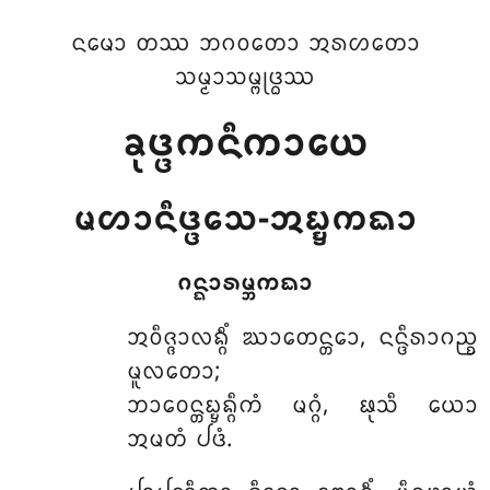
ᨶᨾᩮᩣ ᨲᩔ ᨽᨣᩅᨲᩮᩣ ᩋᩁᩉᨲᩮᩣ
ᩈᨾ᩠ᨾᩣᩈᨾ᩠ᨻᩩᨴ᩠ᨵᩔ
ᨡᩩᨴ᩠ᨴᨠᨶᩥᨠᩣᨿᩮ
ᨾᩉᩣᨶᩥᨴ᩠ᨴᩮᩈ-ᩋᨭ᩠ᨮᨠᨳᩣ
ᨣᨶ᩠ᨳᩣᩁᨾ᩠ᨽᨠᨳᩣ
ᩋᩅᩥᨩ᩠ᨩᩣᩃᨦ᩠ᨣᩥᩴ
ᨥᩣᨲᩮᨶ᩠ᨲᩮᩣ, ᨶᨶ᩠ᨴᩥᩁᩣᨣᨬ᩠ᨧ
ᨾᩪᩃᨲᩮᩣ;
ᨽᩣᩅᩮᨶ᩠ᨲᨭ᩠ᨮᨦ᩠ᨣᩥᨠᩴ ᨾᨣ᩠ᨣᩴ, ᨹᩩᩈᩥ ᨿᩮᩣ
ᩋᨾᨲᩴ ᨸᨴᩴ.