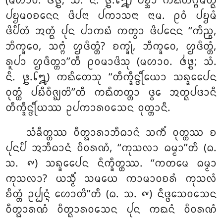
(ᨾᩉᩣᩅ. ᪕᪔; ᩈᩴ. ᨶᩥ. ᪔.᪒᪘) ᨸᨧ᩠ᨨᩣ ᨠᨳᩥᨲᨻ᩠ᨻᨾᨲ᩠ᨳᩴ
ᨸᨮᨾᩅᨧᨶᩮᨶ ᨴᩦᨸᨶᩣ ᨸᨠᩣᩈᨶᩣ ᨶᩣᨾ. ᩑᩅᩴ ᨸᨮᨾᩴ
ᨴᩦᨸᩥᨲᩴ ᩋᨲ᩠ᨳᩴ ᨸᩩᨶ ᨸᩣᨠᨭᩴ ᨠᨲ᩠ᩅᩣ ᨴᩦᨸᨶᩮᨶ ‘‘ᨠᩥᨬ᩠ᨧ,
ᨽᩥᨠ᩠ᨡᩅᩮ, ᩈᨻ᩠ᨻᩴ ᩌᨴᩥᨲ᩠ᨲᩴ? ᨧᨠ᩠ᨡᩩᩴ, ᨽᩥᨠ᩠ᨡᩅᩮ, ᩌᨴᩥᨲ᩠ᨲᩴ,
ᩁᩪᨸᩣ ᩌᨴᩥᨲ᩠ᨲᩣ’’ᨲᩥ ᩑᩅᨾᩣᨴᩦᩈᩩ (ᨾᩉᩣᩅ. ᪕᪔; ᩈᩴ.
ᨶᩥ. ᪔.᪒᪘) ᨠᨳᩥᨲᩮᩈᩩ ‘‘ᨲᩥᨠ᩠ᨡᩥᨶ᩠ᨴᩕᩥᨿᩮᩣ ᩈᨦ᩠ᨡᩮᨸᩮᨶ
ᩅᩩᨲ᩠ᨲᩴ ᨸᨭᩥᩅᩥᨩ᩠ᨫᨲᩦ’’ᨲᩥ ᨠᨳᩥᨲᨲ᩠ᨲᩣ ᨴ᩠ᩅᩮ ᩋᨲ᩠ᨳᨸᨴᩣᨶᩥ
ᨲᩥᨠ᩠ᨡᩥᨶ᩠ᨴᩕᩥᨿᩔ ᩏᨸᨠᩣᩁᩅᩈᩮᨶ ᩅᩩᨲ᩠ᨲᩣᨶᩥ.
ᩈᩴᨡᩥᨲ᩠ᨲᩔ ᩅᩥᨲ᩠ᨳᩣᩁᩣᨽᩥᨵᩣᨶᩴ ᩈᨠᩥᩴ ᩅᩩᨲ᩠ᨲᩔ ᨧ
ᨸᩩᨶᨸᩥ ᩋᨽᩥᨵᩣᨶᩴ ᩅᩥᩅᩁᨱᩴ, ‘‘ᨠᩩᩈᩃᩣ ᨵᨾ᩠ᨾᩣ’’ᨲᩥ (ᨵ.
ᩈ. ᪑) ᩈᨦ᩠ᨡᩮᨸᩮᨶ ᨶᩥᨠ᩠ᨡᩥᨲ᩠ᨲᩔ. ‘‘ᨠᨲᨾᩮ ᨵᨾ᩠ᨾᩣ
ᨠᩩᩈᩃᩣ? ᨿᩈ᩠ᨾᩥᩴ ᩈᨾᨿᩮ ᨠᩣᨾᩣᩅᨧᩁᩴ ᨠᩩᩈᩃᩴ
ᨧᩥᨲ᩠ᨲᩴ ᩏᨸ᩠ᨸᨶ᩠ᨶᩴ ᩉᩮᩣᨲᩦ’’ᨲᩥ (ᨵ. ᩈ. ᪑) ᨶᩥᨴ᩠ᨴᩮᩈᩅᩈᩮᨶ
ᩅᩥᨲ᩠ᨳᩣᩁᨱᩴ ᩅᩥᨲ᩠ᨳᩣᩁᩅᩈᩮᨶ ᨸᩩᨶ ᨠᨳᨶᩴ ᩅᩥᩅᩁᨱᩴ