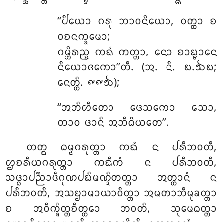
‘‘ᨸᩥᨿᩮᩣ ᨣᩁᩩ ᨽᩣᩅᨶᩦᨿᩮᩣ, ᩅᨲ᩠ᨲᩣ ᨧ
ᩅᨧᨶᨠ᩠ᨡᨾᩮᩣ;
ᨣᨾ᩠ᨽᩦᩁᨬ᩠ᨧ ᨠᨳᩴ ᨠᨲ᩠ᨲᩣ, ᨶᩮᩣ ᨧᩣᨭ᩠ᨮᩣᨶᩮ
ᨶᩥᨿᩮᩣᨩᨠᩮᩣ’’ᨲᩥ. (ᩋ. ᨶᩥ. ᪗.᪓᪗;
ᨶᩮᨲ᩠ᨲᩥ. ᪑᪑᪓);
‘‘ᩋᨽᩥᩉᩥᨲᩮᩣ ᨴᩮᩈᨠᩮᩣ ᩈᩮᩣ,
ᨲᩣᩅ ᨴᩣᨶᩥ ᩋᨽᩥᨵᩦᨿᨲᩮ’’.
ᨲᨲ᩠ᨳ ᨵᨾ᩠ᨾᨣᩁᩩᨲ᩠ᨲᩣ ᨠᨳᩴ ᨶ ᨸᩁᩥᨽᩅᨲᩥ,
ᩌᨧᩁᩥᨿᨣᩁᩩᨲ᩠ᨲᩣ ᨠᨳᩥᨠᩴ ᨶ ᨸᩁᩥᨽᩅᨲᩥ,
ᩈᨴ᩠ᨵᩣᨸᨬ᩠ᨬᩣᨴᩥᨣᩩᨱᨸᨭᩥᨾᨱ᩠ᨯᩥᨲᨲ᩠ᨲᩣ ᩋᨲ᩠ᨲᩣᨶᩴ ᨶ
ᨸᩁᩥᨽᩅᨲᩥ, ᩋᩈᨮᩣᨾᩣᨿᩣᩅᩥᨲ᩠ᨲᩣ ᩋᨾᨲᩣᨽᩥᨾᩩᨡᨲ᩠ᨲᩣ
ᨧ ᩋᩅᩥᨠ᩠ᨡᩥᨲ᩠ᨲᨧᩥᨲ᩠ᨲᩮᩣ ᨽᩅᨲᩥ, ᩈᩩᨾᩮᨵᨲ᩠ᨲᩣ