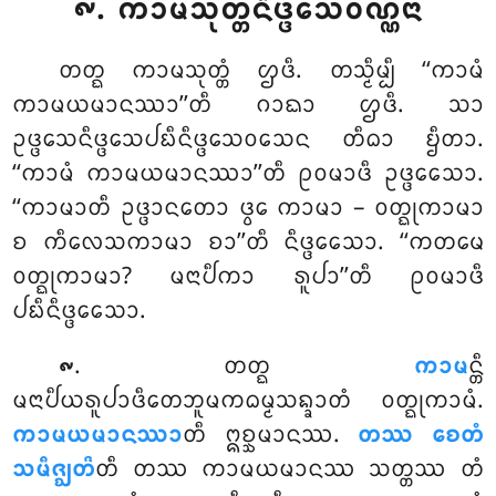
᪑. ᨠᩣᨾᩈᩩᨲ᩠ᨲᨶᩥᨴ᩠ᨴᩮᩈᩅᨱ᩠ᨱᨶᩣ
ᨲᨲ᩠ᨳ
ᨠᩣᨾᩈᩩᨲ᩠ᨲᩴ ᩌᨴᩥ. ᨲᩈ᩠ᨾᩥᨾ᩠ᨸᩥ ‘‘ᨠᩣᨾᩴ
ᨠᩣᨾᨿᨾᩣᨶᩔᩣ’’ᨲᩥ ᨣᩣᨳᩣ ᩌᨴᩥ. ᩈᩣ
ᩏᨴ᩠ᨴᩮᩈᨶᩥᨴ᩠ᨴᩮᩈᨸᨭᩥᨶᩥᨴ᩠ᨴᩮᩈᩅᩈᩮᨶ ᨲᩥᨵᩣ ᨮᩥᨲᩣ.
‘‘ᨠᩣᨾᩴ ᨠᩣᨾᨿᨾᩣᨶᩔᩣ’’ᨲᩥ ᩑᩅᨾᩣᨴᩥ ᩏᨴ᩠ᨴᩮᩈᩮᩣ.
‘‘ᨠᩣᨾᩣᨲᩥ ᩏᨴ᩠ᨴᩣᨶᨲᩮᩣ ᨴ᩠ᩅᩮ ᨠᩣᨾᩣ – ᩅᨲ᩠ᨳᩩᨠᩣᨾᩣ
ᨧ ᨠᩥᩃᩮᩈᨠᩣᨾᩣ ᨧᩣ’’ᨲᩥ ᨶᩥᨴ᩠ᨴᩮᩈᩮᩣ. ‘‘ᨠᨲᨾᩮ
ᩅᨲ᩠ᨳᩩᨠᩣᨾᩣ? ᨾᨶᩣᨸᩥᨠᩣ ᩁᩪᨸᩣ’’ᨲᩥ ᩑᩅᨾᩣᨴᩥ
ᨸᨭᩥᨶᩥᨴ᩠ᨴᩮᩈᩮᩣ.
. ᨲᨲ᩠ᨳ
ᨠᩣᨾ
ᨶ᩠ᨲᩥ
᪑
ᨾᨶᩣᨸᩥᨿᩁᩪᨸᩣᨴᩥᨲᩮᨽᩪᨾᨠᨵᨾ᩠ᨾᩈᨦ᩠ᨡᩣᨲᩴ ᩅᨲ᩠ᨳᩩᨠᩣᨾᩴ.
ᨠᩣᨾᨿᨾᩣᨶᩔᩣ
ᨲᩥ ᩍᨧ᩠ᨨᨾᩣᨶᩔ.
ᨲᩔ ᨧᩮᨲᩴ
ᩈᨾᩥᨩ᩠ᨫᨲᩦ
ᨲᩥ ᨲᩔ ᨠᩣᨾᨿᨾᩣᨶᩔ ᩈᨲ᩠ᨲᩔ ᨲᩴ