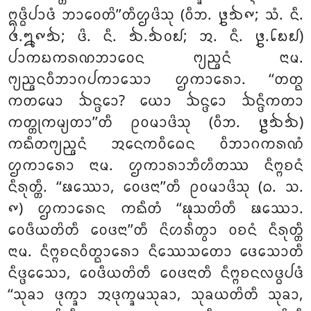
ᩍᨴ᩠ᨵᩥᨸᩣᨴᩴ ᨽᩣᩅᩮᨲᩦ’’ᨲᩥᩌᨴᩦᩈᩩ (ᩅᩥᨽ. ᪔᪓᪑; ᩈᩴ. ᨶᩥ.
᪕.᪘᪑᪓; ᨴᩦ. ᨶᩥ. ᪓.᪓᪐᪖; ᩋ. ᨶᩥ. ᪔.᪒᪗᪖)
ᨸᩣᨠᨭᨠᩁᨱᨽᩣᩅᩮᨶ ᨻ᩠ᨿᨬ᩠ᨩᨶᩴ ᨶᩣᨾ.
ᨻ᩠ᨿᨬ᩠ᨩᨶᩅᩥᨽᩣᨣᨸᨠᩣᩈᩮᩣ ᩌᨠᩣᩁᩮᩣ. ‘‘ᨲᨲ᩠ᨳ
ᨠᨲᨾᩮᩣ ᨨᨶ᩠ᨴᩮᩣ? ᨿᩮᩣ ᨨᨶ᩠ᨴᩮᩣ ᨨᨶ᩠ᨴᩥᨠᨲᩣ
ᨠᨲ᩠ᨲᩩᨠᨾ᩠ᨿᨲᩣ’’ᨲᩥ ᩑᩅᨾᩣᨴᩦᩈᩩ (ᩅᩥᨽ. ᪔᪓᪓)
ᨠᨳᩥᨲᨻ᩠ᨿᨬ᩠ᨩᨶᩴ ᩋᨶᩮᨠᩅᩥᨵᩮᨶ ᩅᩥᨽᩣᨣᨠᩁᨱᩴ
ᩌᨠᩣᩁᩮᩣ ᨶᩣᨾ. ᩌᨠᩣᩁᩣᨽᩥᩉᩥᨲᩔ ᨶᩥᨻ᩠ᨻᨧᨶᩴ
ᨶᩥᩁᩩᨲ᩠ᨲᩥ. ‘‘ᨹᩔᩮᩣ, ᩅᩮᨴᨶᩣ’’ᨲᩥ ᩑᩅᨾᩣᨴᩦᩈᩩ (ᨵ. ᩈ.
᪑) ᩌᨠᩣᩁᩮᨶ ᨠᨳᩥᨲᩴ ‘‘ᨹᩩᩈᨲᩦᨲᩥ ᨹᩔᩮᩣ.
ᩅᩮᨴᩥᨿᨲᩦᨲᩥ ᩅᩮᨴᨶᩣ’’ᨲᩥ ᨶᩦᩉᩁᩥᨲ᩠ᩅᩣ ᩅᨧᨶᩴ ᨶᩥᩁᩩᨲ᩠ᨲᩥ
ᨶᩣᨾ. ᨶᩥᨻ᩠ᨻᨧᨶᩅᩥᨲ᩠ᨳᩣᩁᩮᩣ ᨶᩥᩔᩮᩈᨲᩮᩣ ᨴᩮᩈᩮᩣᨲᩥ
ᨶᩥᨴ᩠ᨴᩮᩈᩮᩣ, ᩅᩮᨴᩥᨿᨲᩦᨲᩥ ᩅᩮᨴᨶᩣᨲᩥ ᨶᩥᨻ᩠ᨻᨧᨶᩃᨴ᩠ᨵᨸᨴᩴ
‘‘ᩈᩩᨡᩣ ᨴᩩᨠ᩠ᨡᩣ ᩋᨴᩩᨠ᩠ᨡᨾᩈᩩᨡᩣ, ᩈᩩᨡᨿᨲᩦᨲᩥ ᩈᩩᨡᩣ,