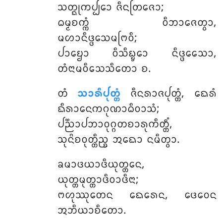
ᩈᨲ᩠ᨳᩩᨠᨸ᩠ᨸᩮᩣ ᨩᩥᨶᨲᩕᨩᩮᩣ;
ᨵᨾ᩠ᨾᨧᨠ᩠ᨠᩴ ᩅᩥᨽᩣᨩᩮᨲ᩠ᩅᩣ,
ᨾᩉᩣᨶᩥᨴ᩠ᨴᩮᩈᨾᨻᩕᩅᩥ;
ᨸᩣᨮᩮᩣ ᩅᩥᩈᩥᨭ᩠ᨮᩮᩣ ᨶᩥᨴ᩠ᨴᩮᩈᩮᩣ,
ᨲᩴᨶᩣᨾᩅᩥᩈᩮᩈᩥᨲᩮᩣ ᨧ.
ᨲᩴ
ᩈᩣᩁᩥᨸᩩᨲ᩠ᨲᩴ
ᨩᩥᨶᩁᩣᨩᨸᩩᨲ᩠ᨲᩴ, ᨳᩮᩁᩴ
ᨳᩥᩁᩣᨶᩮᨠᨣᩩᨱᩣᨵᩥᩅᩣᩈᩴ;
ᨸᨬ᩠ᨬᩣᨸᨽᩣᩅᩩᨣ᩠ᨣᨲᨧᩣᩁᩩᨠᩥᨲ᩠ᨲᩥᩴ,
ᩈᩩᨶᩦᨧᩅᩩᨲ᩠ᨲᩥᨬ᩠ᨧ ᩋᨳᩮᩣ ᨶᨾᩥᨲ᩠ᩅᩣ.
ᨡᨾᩣᨴᨿᩣᨴᩥᨿᩩᨲ᩠ᨲᩮᨶ
,
ᨿᩩᨲ᩠ᨲᨾᩩᨲ᩠ᨲᩣᨴᩥᩅᩣᨴᩥᨶᩣ;
ᨻᩉᩩᩔᩩᨲᩮᨶ ᨳᩮᩁᩮᨶ, ᨴᩮᩅᩮᨶ
ᩋᨽᩥᨿᩣᨧᩥᨲᩮᩣ.