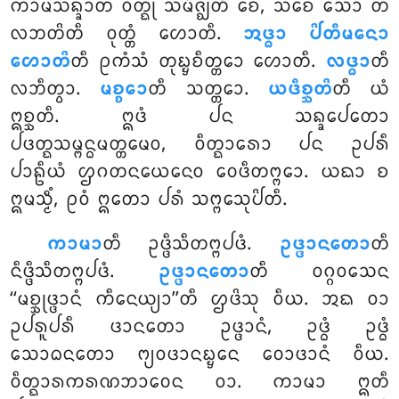
ᨠᩣᨾᩈᨦ᩠ᨡᩣᨲᩴ ᩅᨲ᩠ᨳᩩ ᩈᨾᩥᨩ᩠ᨫᨲᩥ ᨧᩮ, ᩈᨧᩮ ᩈᩮᩣ ᨲᩴ
ᩃᨽᨲᩦᨲᩥ ᩅᩩᨲ᩠ᨲᩴ ᩉᩮᩣᨲᩥ.
ᩋᨴ᩠ᨵᩣ ᨸᩦᨲᩥᨾᨶᩮᩣ
ᩉᩮᩣᨲᩦ
ᨲᩥ ᩑᨠᩴᩈᩴ ᨲᩩᨭ᩠ᨮᨧᩥᨲ᩠ᨲᩮᩣ ᩉᩮᩣᨲᩥ.
ᩃᨴ᩠ᨵᩣ
ᨲᩥ
ᩃᨽᩥᨲ᩠ᩅᩣ.
ᨾᨧ᩠ᨧᩮᩣ
ᨲᩥ ᩈᨲ᩠ᨲᩮᩣ.
ᨿᨴᩥᨧ᩠ᨨᨲᩦ
ᨲᩥ ᨿᩴ
ᩍᨧ᩠ᨨᨲᩥ. ᩍᨴᩴ ᨸᨶ ᩈᨦ᩠ᨡᩮᨸᨲᩮᩣ
ᨸᨴᨲ᩠ᨳᩈᨾ᩠ᨻᨶ᩠ᨵᨾᨲ᩠ᨲᨾᩮᩅ, ᩅᩥᨲ᩠ᨳᩣᩁᩮᩣ ᨸᨶ ᩏᨸᩁᩥ
ᨸᩣᩊᩥᨿᩴ ᩌᨣᨲᨶᨿᩮᨶᩮᩅ ᩅᩮᨴᩥᨲᨻ᩠ᨻᩮᩣ. ᨿᨳᩣ ᨧ
ᩍᨾᩈ᩠ᨾᩥᩴ, ᩑᩅᩴ ᩍᨲᩮᩣ ᨸᩁᩴ ᩈᨻ᩠ᨻᩮᩈᩩᨸᩦᨲᩥ.
ᨠᩣᨾᩣ
ᨲᩥ ᩏᨴ᩠ᨴᩥᩈᩥᨲᨻ᩠ᨻᨸᨴᩴ.
ᩏᨴ᩠ᨴᩣᨶᨲᩮᩣ
ᨲᩥ
ᨶᩥᨴ᩠ᨴᩥᩈᩥᨲᨻ᩠ᨻᨸᨴᩴ.
ᩏᨴ᩠ᨴᩣᨶᨲᩮᩣ
ᨲᩥ ᩅᨣ᩠ᨣᩅᩈᩮᨶ
‘‘ᨾᨧ᩠ᨨᩩᨴ᩠ᨴᩣᨶᩴ ᨠᩥᨶᩮᨿ᩠ᨿᩣ’’ᨲᩥ ᩌᨴᩦᩈᩩ ᩅᩥᨿ. ᩋᨳ ᩅᩣ
ᩏᨸᩁᩪᨸᩁᩥ ᨴᩣᨶᨲᩮᩣ ᩏᨴ᩠ᨴᩣᨶᩴ, ᩏᨴ᩠ᨵᩴ ᩏᨴ᩠ᨵᩴ
ᩈᩮᩣᨵᨶᨲᩮᩣ ᨻ᩠ᨿᩅᨴᩣᨶᨭ᩠ᨮᩮᨶ ᩅᩮᩣᨴᩣᨶᩴ ᩅᩥᨿ.
ᩅᩥᨲ᩠ᨳᩣᩁᨠᩁᨱᨽᩣᩅᩮᨶ ᩅᩣ. ᨠᩣᨾᩣ ᩍᨲᩥ