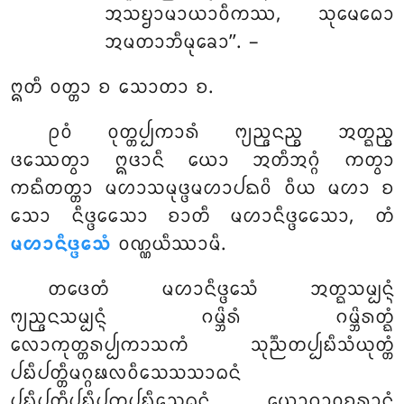
ᩋᩈᨮᩣᨾᩣᨿᩣᩅᩥᨠᩔ, ᩈᩩᨾᩮᨵᩮᩣ
ᩋᨾᨲᩣᨽᩥᨾᩩᨡᩮᩣ’’. –
ᩍᨲᩥ ᩅᨲ᩠ᨲᩣ ᨧ ᩈᩮᩣᨲᩣ ᨧ.
ᩑᩅᩴ
ᩅᩩᨲ᩠ᨲᨸ᩠ᨸᨠᩣᩁᩴ ᨻ᩠ᨿᨬ᩠ᨩᨶᨬ᩠ᨧ ᩋᨲ᩠ᨳᨬ᩠ᨧ
ᨴᩔᩮᨲ᩠ᩅᩣ ᩍᨴᩣᨶᩥ ᨿᩮᩣ ᩋᨲᩥᩋᨣ᩠ᨣᩴ ᨠᨲ᩠ᩅᩣ
ᨠᨳᩥᨲᨲ᩠ᨲᩣ ᨾᩉᩣᩈᨾᩩᨴ᩠ᨴᨾᩉᩣᨸᨳᩅᩦ ᩅᩥᨿ ᨾᩉᩣ ᨧ
ᩈᩮᩣ ᨶᩥᨴ᩠ᨴᩮᩈᩮᩣ ᨧᩣᨲᩥ ᨾᩉᩣᨶᩥᨴ᩠ᨴᩮᩈᩮᩣ, ᨲᩴ
ᨾᩉᩣᨶᩥᨴ᩠ᨴᩮᩈᩴ
ᩅᨱ᩠ᨱᨿᩥᩔᩣᨾᩥ.
ᨲᨴᩮᨲᩴ
ᨾᩉᩣᨶᩥᨴ᩠ᨴᩮᩈᩴ ᩋᨲ᩠ᨳᩈᨾ᩠ᨸᨶ᩠ᨶᩴ
ᨻ᩠ᨿᨬ᩠ᨩᨶᩈᨾ᩠ᨸᨶ᩠ᨶᩴ ᨣᨾ᩠ᨽᩦᩁᩴ ᨣᨾ᩠ᨽᩦᩁᨲ᩠ᨳᩴ
ᩃᩮᩣᨠᩩᨲ᩠ᨲᩁᨸ᩠ᨸᨠᩣᩈᨠᩴ ᩈᩩᨬ᩠ᨬᨲᨸ᩠ᨸᨭᩥᩈᩴᨿᩩᨲ᩠ᨲᩴ
ᨸᨭᩥᨸᨲ᩠ᨲᩥᨾᨣ᩠ᨣᨹᩃᩅᩥᩈᩮᩈᩈᩣᨵᨶᩴ
ᨸᨭᩥᨸᨲ᩠ᨲᩥᨸᨭᩥᨸᨠ᩠ᨡᨸᨭᩥᩈᩮᨵᨶᩴ ᨿᩮᩣᨣᩣᩅᨧᩁᩣᨶᩴ