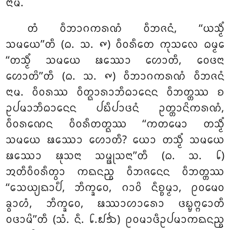
ᨶᩣᨾ.
ᨲᩴ ᩅᩥᨽᩣᨣᨠᩁᨱᩴ ᩅᩥᨽᨩᨶᩴ, ‘‘ᨿᩈ᩠ᨾᩥᩴ
ᩈᨾᨿᩮ’’ᨲᩥ (ᨵ. ᩈ. ᪑) ᩅᩥᩅᩁᩥᨲᩮ ᨠᩩᩈᩃᩮ ᨵᨾ᩠ᨾᩮ
‘‘ᨲᩈ᩠ᨾᩥᩴ ᩈᨾᨿᩮ ᨹᩔᩮᩣ ᩉᩮᩣᨲᩥ, ᩅᩮᨴᨶᩣ
ᩉᩮᩣᨲᩦ’’ᨲᩥ (ᨵ. ᩈ. ᪑) ᩅᩥᨽᩣᨣᨠᩁᨱᩴ ᩅᩥᨽᨩᨶᩴ
ᨶᩣᨾ. ᩅᩥᩅᩁᩔ ᩅᩥᨲ᩠ᨳᩣᩁᩣᨽᩥᨵᩣᨶᩮᨶ ᩅᩥᨽᨲ᩠ᨲᩔ ᨧ
ᩏᨸᨾᩣᨽᩥᨵᩣᨶᩮᨶ
ᨸᨭᩥᨸᩣᨴᨶᩴ ᩏᨲ᩠ᨲᩣᨶᩦᨠᩁᨱᩴ,
ᩅᩥᩅᩁᨱᩮᨶ ᩅᩥᩅᩁᩥᨲᨲ᩠ᨳᩔ ‘‘ᨠᨲᨾᩮᩣ ᨲᩈ᩠ᨾᩥᩴ
ᩈᨾᨿᩮ ᨹᩔᩮᩣ ᩉᩮᩣᨲᩥ? ᨿᩮᩣ ᨲᩈ᩠ᨾᩥᩴ ᩈᨾᨿᩮ
ᨹᩔᩮᩣ ᨹᩩᩈᨶᩣ ᩈᨾ᩠ᨹᩩᩈᨶᩣ’’ᨲᩥ (ᨵ. ᩈ. ᪒)
ᩋᨲᩥᩅᩥᩅᩁᩥᨲ᩠ᩅᩣ ᨠᨳᨶᨬ᩠ᨧ ᩅᩥᨽᨩᨶᩮᨶ ᩅᩥᨽᨲ᩠ᨲᩔ
‘‘ᩈᩮᨿ᩠ᨿᨳᩣᨸᩥ, ᨽᩥᨠ᩠ᨡᩅᩮ, ᨣᩣᩅᩦ ᨶᩥᨧ᩠ᨧᨾ᩠ᨾᩣ, ᩑᩅᨾᩮᩅ
ᨡ᩠ᩅᩣᩉᩴ, ᨽᩥᨠ᩠ᨡᩅᩮ, ᨹᩔᩣᩉᩣᩁᩮᩣ ᨴᨭ᩠ᨮᨻ᩠ᨻᩮᩣᨲᩥ
ᩅᨴᩣᨾᩦ’’ᨲᩥ (ᩈᩴ. ᨶᩥ. ᪒.᪖᪓) ᩑᩅᨾᩣᨴᩥᩏᨸᨾᩣᨠᨳᨶᨬ᩠ᨧ