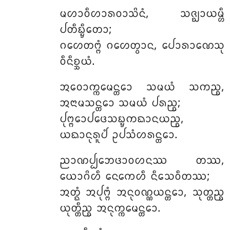
ᨾᩉᩣᩅᩥᩉᩣᩁᩅᩣᩈᩦᨶᩴ
, ᩈᨩ᩠ᨫᩣᨿᨾ᩠ᩉᩥ
ᨸᨲᩥᨭ᩠ᨮᩥᨲᩮᩣ;
ᨣᩉᩮᨲᨻ᩠ᨻᩴ ᨣᩉᩮᨲ᩠ᩅᩣᨶ, ᨸᩮᩣᩁᩣᨱᩮᩈᩩ
ᩅᩥᨶᩥᨧ᩠ᨨᨿᩴ.
ᩋᩅᩮᩣᨠ᩠ᨠᨾᩮᨶ᩠ᨲᩮᩣ ᩈᨾᨿᩴ ᩈᨠᨬ᩠ᨧ,
ᩋᨶᩣᨾᩈᨶ᩠ᨲᩮᩣ ᩈᨾᨿᩴ ᨸᩁᨬ᩠ᨧ;
ᨸᩩᨻ᩠ᨻᩮᩣᨸᨴᩮᩈᨭ᩠ᨮᨠᨳᩣᨶᨿᨬ᩠ᨧ,
ᨿᨳᩣᨶᩩᩁᩪᨸᩴ ᩏᨸᩈᩴᩉᩁᨶ᩠ᨲᩮᩣ.
ᨬᩣᨱᨸ᩠ᨸᨽᩮᨴᩣᩅᩉᨶᩔ ᨲᩔ,
ᨿᩮᩣᨣᩦᩉᩥ ᨶᩮᨠᩮᩉᩥ ᨶᩥᩈᩮᩅᩥᨲᩔ;
ᩋᨲ᩠ᨳᩴ ᩋᨸᩩᨻ᩠ᨻᩴ ᩋᨶᩩᩅᨱ᩠ᨱᨿᨶ᩠ᨲᩮᩣ, ᩈᩩᨲ᩠ᨲᨬ᩠ᨧ
ᨿᩩᨲ᩠ᨲᩥᨬ᩠ᨧ ᩋᨶᩩᨠ᩠ᨠᨾᩮᨶ᩠ᨲᩮᩣ.