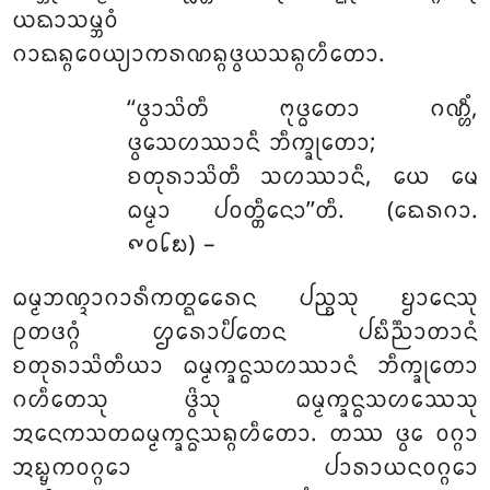
ᨿᨳᩣᩈᨾ᩠ᨽᩅᩴ
ᨣᩣᨳᨦ᩠ᨣᩅᩮᨿ᩠ᨿᩣᨠᩁᨱᨦ᩠ᨣᨴ᩠ᩅᨿᩈᨦ᩠ᨣᩉᩥᨲᩮᩣ.
‘‘ᨴ᩠ᩅᩣᩈᩦᨲᩥ ᨻᩩᨴ᩠ᨵᨲᩮᩣ ᨣᨱ᩠ᩉᩥᩴ,
ᨴ᩠ᩅᩮᩈᩉᩔᩣᨶᩥ ᨽᩥᨠ᩠ᨡᩩᨲᩮᩣ;
ᨧᨲᩩᩁᩣᩈᩦᨲᩥ ᩈᩉᩔᩣᨶᩥ, ᨿᩮ ᨾᩮ
ᨵᨾ᩠ᨾᩣ ᨸᩅᨲ᩠ᨲᩥᨶᩮᩣ’’ᨲᩥ. (ᨳᩮᩁᨣᩣ.
᪑᪐᪒᪗) –
ᨵᨾ᩠ᨾᨽᨱ᩠ᨯᩣᨣᩣᩁᩥᨠᨲ᩠ᨳᩮᩁᩮᨶ ᨸᨬ᩠ᨧᩈᩩ ᨮᩣᨶᩮᩈᩩ
ᩑᨲᨴᨣ᩠ᨣᩴ ᩌᩁᩮᩣᨸᩥᨲᩮᨶ ᨸᨭᩥᨬ᩠ᨬᩣᨲᩣᨶᩴ
ᨧᨲᩩᩁᩣᩈᩦᨲᩥᨿᩣ ᨵᨾ᩠ᨾᨠ᩠ᨡᨶ᩠ᨵᩈᩉᩔᩣᨶᩴ ᨽᩥᨠ᩠ᨡᩩᨲᩮᩣ
ᨣᩉᩥᨲᩮᩈᩩ ᨴ᩠ᩅᩦᩈᩩ ᨵᨾ᩠ᨾᨠ᩠ᨡᨶ᩠ᨵᩈᩉᩔᩮᩈᩩ
ᩋᨶᩮᨠᩈᨲᨵᨾ᩠ᨾᨠ᩠ᨡᨶ᩠ᨵᩈᨦ᩠ᨣᩉᩥᨲᩮᩣ. ᨲᩔ ᨴ᩠ᩅᩮ ᩅᨣ᩠ᨣᩣ
ᩋᨭ᩠ᨮᨠᩅᨣ᩠ᨣᩮᩣ ᨸᩣᩁᩣᨿᨶᩅᨣ᩠ᨣᩮᩣ