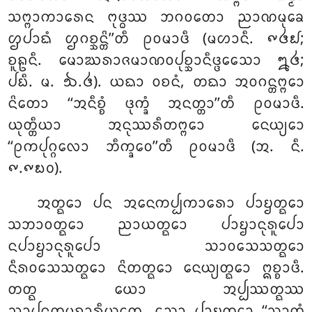
ᩈᨻ᩠ᨻᩣᨠᩣᩁᩮᨶ ᨻᩩᨴ᩠ᨵᩔ ᨽᨣᩅᨲᩮᩣ ᨬᩣᨱᨾᩩᨡᩮ
ᩌᨸᩣᨳᩴ ᩌᨣᨧ᩠ᨨᨶ᩠ᨲᩦ’’ᨲᩥ ᩑᩅᨾᩣᨴᩥ (ᨾᩉᩣᨶᩥ. ᪑᪕᪖;
ᨧᩪᩊᨶᩥ. ᨾᩮᩣᨥᩁᩣᨩᨾᩣᨱᩅᨸᩩᨧ᩠ᨨᩣᨶᩥᨴ᩠ᨴᩮᩈᩮᩣ ᪘᪕;
ᨸᨭᩥ. ᨾ. ᪓.᪕). ᨿᨳᩣ ᩅᨧᨶᩴ, ᨲᨳᩣ ᩋᩅᨣᨶ᩠ᨲᨻ᩠ᨻᩮᩣ
ᨶᩦᨲᩮᩣ ‘‘ᩋᨶᩥᨧ᩠ᨧᩴ ᨴᩩᨠ᩠ᨡᩴ ᩋᨶᨲ᩠ᨲᩣ’’ᨲᩥ ᩑᩅᨾᩣᨴᩥ.
ᨿᩩᨲ᩠ᨲᩥᨿᩣ ᩋᨶᩩᩔᩁᩥᨲᨻ᩠ᨻᩮᩣ ᨶᩮᨿ᩠ᨿᩮᩣ
‘‘ᩑᨠᨸᩩᨣ᩠ᨣᩃᩮᩣ ᨽᩥᨠ᩠ᨡᩅᩮ’’ᨲᩥ ᩑᩅᨾᩣᨴᩥ (ᩋ. ᨶᩥ.
᪑.᪑᪗᪐).
ᩋᨲ᩠ᨳᩮᩣ ᨸᨶ ᩋᨶᩮᨠᨸ᩠ᨸᨠᩣᩁᩮᩣ ᨸᩣᨮᨲ᩠ᨳᩮᩣ
ᩈᨽᩣᩅᨲ᩠ᨳᩮᩣ ᨬᩣᨿᨲ᩠ᨳᩮᩣ ᨸᩣᨮᩣᨶᩩᩁᩪᨸᩮᩣ
ᨶᨸᩣᨮᩣᨶᩩᩁᩪᨸᩮᩣ ᩈᩣᩅᩈᩮᩈᨲ᩠ᨳᩮᩣ
ᨶᩥᩁᩅᩈᩮᩈᨲ᩠ᨳᩮᩣ ᨶᩦᨲᨲ᩠ᨳᩮᩣ ᨶᩮᨿ᩠ᨿᨲ᩠ᨳᩮᩣ ᩍᨧ᩠ᨧᩣᨴᩥ.
ᨲᨲ᩠ᨳ ᨿᩮᩣ ᩋᨸ᩠ᨸᩔᨲ᩠ᨳᩔ
ᨬᩣᨸᨶᨲ᩠ᨳᨾᩩᨧ᩠ᨧᩣᩁᩥᨿᨲᩮ, ᩈᩮᩣ ᨸᩣᨮᨲ᩠ᨳᩮᩣ ‘‘ᩈᩣᨲ᩠ᨳᩴ