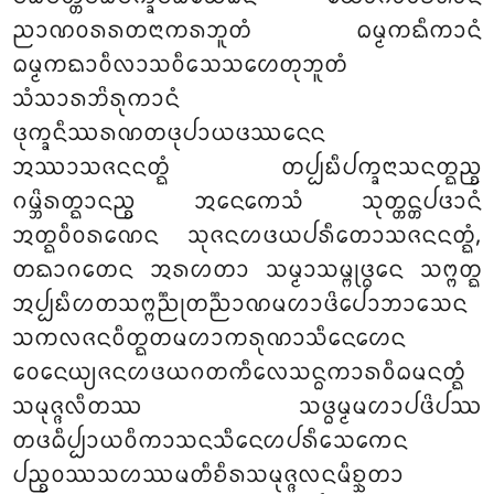
ᨬᩣᨱᩅᩁᩁᨲᨶᩣᨠᩁᨽᩪᨲᩴ ᨵᨾ᩠ᨾᨠᨳᩥᨠᩣᨶᩴ
ᨵᨾ᩠ᨾᨠᨳᩣᩅᩥᩃᩣᩈᩅᩥᩈᩮᩈᩉᩮᨲᩩᨽᩪᨲᩴ
ᩈᩴᩈᩣᩁᨽᩦᩁᩩᨠᩣᨶᩴ
ᨴᩩᨠ᩠ᨡᨶᩥᩔᩁᨱᨲᨴᩩᨸᩣᨿᨴᩔᨶᩮᨶ
ᩋᩔᩣᩈᨩᨶᨶᨲ᩠ᨳᩴ ᨲᨸ᩠ᨸᨭᩥᨸᨠ᩠ᨡᨶᩣᩈᨶᨲ᩠ᨳᨬ᩠ᨧ
ᨣᨾ᩠ᨽᩦᩁᨲ᩠ᨳᩣᨶᨬ᩠ᨧ ᩋᨶᩮᨠᩮᩈᩴ ᩈᩩᨲ᩠ᨲᨶ᩠ᨲᨸᨴᩣᨶᩴ
ᩋᨲ᩠ᨳᩅᩥᩅᩁᨱᩮᨶ ᩈᩩᨩᨶᩉᨴᨿᨸᩁᩥᨲᩮᩣᩈᨩᨶᨶᨲ᩠ᨳᩴ,
ᨲᨳᩣᨣᨲᩮᨶ ᩋᩁᩉᨲᩣ ᩈᨾ᩠ᨾᩣᩈᨾ᩠ᨻᩩᨴ᩠ᨵᩮᨶ ᩈᨻ᩠ᨻᨲ᩠ᨳ
ᩋᨸ᩠ᨸᨭᩥᩉᨲᩈᨻ᩠ᨻᨬ᩠ᨬᩩᨲᨬ᩠ᨬᩣᨱᨾᩉᩣᨴᩦᨸᩮᩣᨽᩣᩈᩮᨶ
ᩈᨠᩃᨩᨶᩅᩥᨲ᩠ᨳᨲᨾᩉᩣᨠᩁᩩᨱᩣᩈᩥᨶᩮᩉᩮᨶ
ᩅᩮᨶᩮᨿ᩠ᨿᨩᨶᩉᨴᨿᨣᨲᨠᩥᩃᩮᩈᨶ᩠ᨵᨠᩣᩁᩅᩥᨵᨾᨶᨲ᩠ᨳᩴ
ᩈᨾᩩᨩ᩠ᨩᩃᩥᨲᩔ ᩈᨴ᩠ᨵᨾ᩠ᨾᨾᩉᩣᨸᨴᩦᨸᩔ
ᨲᨴᨵᩥᨸ᩠ᨸᩣᨿᩅᩥᨠᩣᩈᨶᩈᩥᨶᩮᩉᨸᩁᩥᩈᩮᨠᩮᨶ
ᨸᨬ᩠ᨧᩅᩔᩈᩉᩔᨾᨲᩥᨧᩥᩁᩈᨾᩩᨩ᩠ᨩᩃᨶᨾᩥᨧ᩠ᨨᨲᩣ