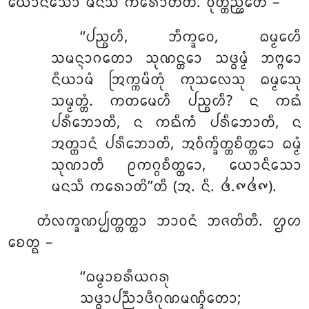
ᨿᩮᩣᨶᩥᩈᩮᩣ ᨾᨶᩈᩥ ᨠᩁᩮᩣᨲᩦᨲᩥ. ᩅᩩᨲ᩠ᨲᨬ᩠ᩉᩮᨲᩴ –
‘‘ᨸᨬ᩠ᨧᩉᩥ, ᨽᩥᨠ᩠ᨡᩅᩮ, ᨵᨾ᩠ᨾᩮᩉᩥ
ᩈᨾᨶ᩠ᨶᩣᨣᨲᩮᩣ ᩈᩩᨱᨶ᩠ᨲᩮᩣ ᩈᨴ᩠ᨵᨾ᩠ᨾᩴ ᨽᨻ᩠ᨻᩮᩣ
ᨶᩥᨿᩣᨾᩴ ᩒᨠ᩠ᨠᨾᩥᨲᩩᩴ ᨠᩩᩈᩃᩮᩈᩩ ᨵᨾ᩠ᨾᩮᩈᩩ
ᩈᨾ᩠ᨾᨲ᩠ᨲᩴ. ᨠᨲᨾᩮᩉᩥ ᨸᨬ᩠ᨧᩉᩥ? ᨶ ᨠᨳᩴ
ᨸᩁᩥᨽᩮᩣᨲᩥ, ᨶ ᨠᨳᩥᨠᩴ ᨸᩁᩥᨽᩮᩣᨲᩥ, ᨶ
ᩋᨲ᩠ᨲᩣᨶᩴ ᨸᩁᩥᨽᩮᩣᨲᩥ, ᩋᩅᩥᨠ᩠ᨡᩥᨲ᩠ᨲᨧᩥᨲ᩠ᨲᩮᩣ
ᨵᨾ᩠ᨾᩴ
ᩈᩩᨱᩣᨲᩥ ᩑᨠᨣ᩠ᨣᨧᩥᨲ᩠ᨲᩮᩣ, ᨿᩮᩣᨶᩥᩈᩮᩣ
ᨾᨶᩈᩥ ᨠᩁᩮᩣᨲᩦ’’ᨲᩥ (ᩋ. ᨶᩥ. ᪕.᪑᪕᪑).
ᨲᩴᩃᨠ᩠ᨡᨱᨸ᩠ᨸᨲ᩠ᨲᨲ᩠ᨲᩣ ᨽᩣᩅᨶᩴ ᨽᨩᨲᩦᨲᩥ. ᩌᩉ
ᨧᩮᨲ᩠ᨳ –
‘‘ᨵᨾ᩠ᨾᩣᨧᩁᩥᨿᨣᩁᩩ
ᩈᨴ᩠ᨵᩣᨸᨬ᩠ᨬᩣᨴᩥᨣᩩᨱᨾᨱ᩠ᨯᩥᨲᩮᩣ;