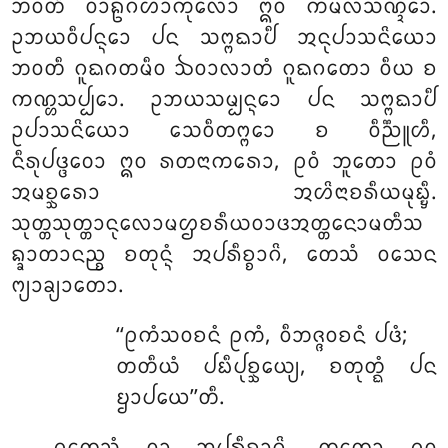
ᨽᩅᨲᩥ ᩅᩣᩊᨣᩉᩣᨠᩩᩃᩮᩣ ᩍᩅ ᨠᨾᩃᩈᨱ᩠ᨯᩮᩣ.
ᩏᨽᨿᩅᩥᨸᨶ᩠ᨶᩮᩣ ᨸᨶ ᩈᨻ᩠ᨻᨳᩣᨸᩥ ᩋᨶᩩᨸᩣᩈᨶᩦᨿᩮᩣ
ᨽᩅᨲᩥ ᨣᩪᨳᨣᨲᨾᩥᩅ ᨨᩅᩣᩃᩣᨲᩴ ᨣᩪᨳᨣᨲᩮᩣ ᩅᩥᨿ ᨧ
ᨠᨱ᩠ᩉᩈᨸ᩠ᨸᩮᩣ. ᩏᨽᨿᩈᨾ᩠ᨸᨶ᩠ᨶᩮᩣ ᨸᨶ ᩈᨻ᩠ᨻᨳᩣᨸᩥ
ᩏᨸᩣᩈᨶᩦᨿᩮᩣ ᩈᩮᩅᩥᨲᨻ᩠ᨻᩮᩣ ᨧ ᩅᩥᨬ᩠ᨬᩪᩉᩥ,
ᨶᩥᩁᩩᨸᨴ᩠ᨴᩅᩮᩣ ᩍᩅ ᩁᨲᨶᩣᨠᩁᩮᩣ, ᩑᩅᩴ ᨽᩪᨲᩮᩣ ᩑᩅᩴ
ᩋᨾᨧ᩠ᨨᩁᩮᩣ
ᩋᩉᩦᨶᩣᨧᩁᩥᨿᨾᩩᨭ᩠ᨮᩥ.
ᩈᩩᨲ᩠ᨲᩈᩩᨲ᩠ᨲᩣᨶᩩᩃᩮᩣᨾᩌᨧᩁᩥᨿᩅᩣᨴᩋᨲ᩠ᨲᨶᩮᩣᨾᨲᩥᩈ
ᨦ᩠ᨡᩣᨲᩣᨶᨬ᩠ᨧ ᨧᨲᩩᨶ᩠ᨶᩴ ᩋᨸᩁᩥᨧ᩠ᨧᩣᨣᩦ, ᨲᩮᩈᩴ ᩅᩈᩮᨶ
ᨻ᩠ᨿᩣᨡ᩠ᨿᩣᨲᩮᩣ.
‘‘ᩑᨠᩴᩈᩅᨧᨶᩴ ᩑᨠᩴ, ᩅᩥᨽᨩ᩠ᨩᩅᨧᨶᩴ ᨸᨴᩴ;
ᨲᨲᩥᨿᩴ ᨸᨭᩥᨸᩩᨧ᩠ᨨᩮᨿ᩠ᨿ, ᨧᨲᩩᨲ᩠ᨳᩴ ᨸᨶ
ᨮᩣᨸᨿᩮ’’ᨲᩥ.