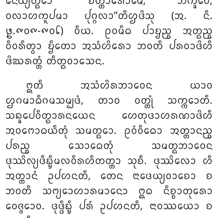
ᨶᩮᨿ᩠ᨿᨲ᩠ᨳᩮᩣ ‘‘ᨧᨲ᩠ᨲᩣᩁᩮᩣᨾᩮ, ᨽᩥᨠ᩠ᨡᩅᩮ,
ᩅᩃᩣᩉᨠᩪᨸᨾᩣ ᨸᩩᨣ᩠ᨣᩃᩣ’’ᨲᩥᩌᨴᩦᩈᩩ (ᩋ. ᨶᩥ.
᪔.᪑᪐᪑-᪑᪐᪒) ᩅᩥᨿ. ᩑᩅᨾᩥᨵ ᨸᩣᨮᨬ᩠ᨧ ᩋᨲ᩠ᨳᨬ᩠ᨧ
ᩅᩥᩅᩁᩥᨲ᩠ᩅᩣ ᨮᩥᨲᩮᩣ ᩋᩈᩴᩉᩦᩁᩮᩣ ᨽᩅᨲᩥ ᨸᩁᩅᩣᨴᩦᩉᩥ
ᨴᩦᨥᩁᨲ᩠ᨲᩴ ᨲᩥᨲ᩠ᨳᩅᩣᩈᩮᨶ.
ᩍᨲᩥ ᩋᩈᩴᩉᩦᩁᨽᩣᩅᩮᨶ ᨿᩣᩅ
ᩌᨣᨾᩣᨵᩥᨣᨾᩈᨾ᩠ᨸᨴᩴ, ᨲᩣᩅ ᩅᨲ᩠ᨲᩩᩴ ᩈᨠ᩠ᨠᩮᩣᨲᩥ.
ᩈᨦ᩠ᨡᩮᨸᩅᩥᨲ᩠ᨳᩣᩁᨶᨿᩮᨶ ᩉᩮᨲᩩᨴᩣᩉᩁᨱᩣᨴᩦᩉᩥ
ᩋᩅᨻᩮᩣᨵᨿᩥᨲᩩᩴ ᩈᨾᨲ᩠ᨳᩮᩣ. ᩑᩅᩴᩅᩥᨵᩮᩣ ᩋᨲ᩠ᨲᩣᨶᨬ᩠ᨧ
ᨸᩁᨬ᩠ᨧ ᩈᩮᩣᨵᩮᨲᩩᩴ ᩈᨾᨲ᩠ᨳᨽᩣᩅᩮᨶ
ᨴᩩᩔᩦᩃ᩠ᨿᨴᩥᨭ᩠ᨮᩥᨾᩃᩅᩥᩁᩉᩥᨲᨲ᩠ᨲᩣ ᩈᩩᨧᩥ. ᨴᩩᩔᩦᩃᩮᩣ ᩉᩥ
ᩋᨲ᩠ᨲᩣᨶᩴ ᩏᨸᩉᨶᨲᩥ, ᨲᩮᨶ ᨶᩣᨴᩮᨿ᩠ᨿᩅᩣᨧᩮᩣ ᨧ
ᨽᩅᨲᩥ ᩈᨻ᩠ᨿᩮᩣᩉᩣᩁᨾᩣᨶᩮᩣ ᩍᨵ ᨶᩥᨧ᩠ᨧᩣᨲᩩᩁᩮᩣ
ᩅᩮᨩ᩠ᨩᩮᩣᩅ. ᨴᩩᨴ᩠ᨴᩥᨭ᩠ᨮᩥ ᨸᩁᩴ ᩏᨸᩉᨶᨲᩥ, ᨶᩣᩅᩔᨿᩮᩣ ᨧ