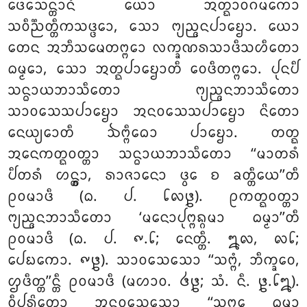
ᨴᩮᩈᩮᨶ᩠ᨲᩣᨶᩴ ᨿᩮᩣ ᩋᨲ᩠ᨳᩣᩅᨣᨾᨠᩮᩣ
ᩈᩅᩥᨬ᩠ᨬᨲ᩠ᨲᩥᨠᩈᨴ᩠ᨴᩮᩣ, ᩈᩮᩣ ᨻ᩠ᨿᨬ᩠ᨩᨶᨸᩣᨮᩮᩣ
. ᨿᩮᩣ
ᨲᩮᨶ ᩋᨽᩥᩈᨾᩮᨲᨻ᩠ᨻᩮᩣ ᩃᨠ᩠ᨡᨱᩁᩈᩣᨴᩥᩈᩉᩥᨲᩮᩣ
ᨵᨾ᩠ᨾᩮᩣ, ᩈᩮᩣ ᩋᨲ᩠ᨳᨸᩣᨮᩮᩣᨲᩥ ᩅᩮᨴᩥᨲᨻ᩠ᨻᩮᩣ. ᨸᩩᨶᨸᩥ
ᩈᨶ᩠ᨵᩣᨿᨽᩣᩈᩥᨲᩮᩣ ᨻ᩠ᨿᨬ᩠ᨩᨶᨽᩣᩈᩥᨲᩮᩣ
ᩈᩣᩅᩈᩮᩈᨸᩣᨮᩮᩣ ᩋᨶᩅᩈᩮᩈᨸᩣᨮᩮᩣ ᨶᩦᨲᩮᩣ
ᨶᩮᨿ᩠ᨿᩮᩣᨲᩥ ᨨᨻ᩠ᨻᩥᨵᩮᩣ ᨸᩣᨮᩮᩣ. ᨲᨲ᩠ᨳ
ᩋᨶᩮᨠᨲ᩠ᨳᩅᨲ᩠ᨲᩣ ᩈᨶ᩠ᨵᩣᨿᨽᩣᩈᩥᨲᩮᩣ ‘‘ᨾᩣᨲᩁᩴ
ᨸᩥᨲᩁᩴ ᩉᨶ᩠ᨲ᩠ᩅᩣ, ᩁᩣᨩᩣᨶᩮᩣ ᨴ᩠ᩅᩮ ᨧ ᨡᨲ᩠ᨲᩥᨿᩮ’’ᨲᩥ
ᩑᩅᨾᩣᨴᩥ (ᨵ. ᨸ. ᪒᪙᪔). ᩑᨠᨲ᩠ᨳᩅᨲ᩠ᨲᩣ
ᨻ᩠ᨿᨬ᩠ᨩᨶᨽᩣᩈᩥᨲᩮᩣ ‘ᨾᨶᩮᩣᨸᩩᨻ᩠ᨻᨦ᩠ᨣᨾᩣ ᨵᨾ᩠ᨾᩣ’’ᨲᩥ
ᩑᩅᨾᩣᨴᩥ (ᨵ. ᨸ. ᪑.᪒; ᨶᩮᨲ᩠ᨲᩥ. ᪘᪙, ᪙᪒;
ᨸᩮᨭᨠᩮᩣ. ᪑᪔). ᩈᩣᩅᩈᩮᩈᩮᩣ ‘‘ᩈᨻ᩠ᨻᩴ, ᨽᩥᨠ᩠ᨡᩅᩮ,
ᩌᨴᩥᨲ᩠ᨲ’’ᨶ᩠ᨲᩥ ᩑᩅᨾᩣᨴᩥ (ᨾᩉᩣᩅ. ᪕᪔; ᩈᩴ. ᨶᩥ. ᪔.᪒᪘).
ᩅᩥᨸᩁᩦᨲᩮᩣ ᩋᨶᩅᩈᩮᩈᩮᩣ ‘‘ᩈᨻ᩠ᨻᩮ ᨵᨾ᩠ᨾᩣ