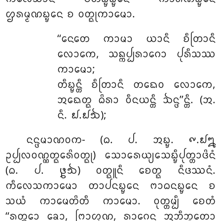
ᩌᩁᨾ᩠ᨾᨱᨭ᩠ᨮᩮᨶ ᨧ ᩅᨲ᩠ᨳᩩᨠᩣᨾᩮᩣ.
‘‘ᨶᩮᨲᩮ ᨠᩣᨾᩣ ᨿᩣᨶᩥ ᨧᩥᨲᩕᩣᨶᩥ
ᩃᩮᩣᨠᩮ, ᩈᨦ᩠ᨠᨸ᩠ᨸᩁᩣᨣᩮᩣ ᨸᩩᩁᩥᩈᩔ
ᨠᩣᨾᩮᩣ;
ᨲᩥᨭ᩠ᨮᨶ᩠ᨲᩥ ᨧᩥᨲᩕᩣᨶᩥ ᨲᨳᩮᩅ ᩃᩮᩣᨠᩮ,
ᩋᨳᩮᨲ᩠ᨳ ᨵᩦᩁᩣ ᩅᩥᨶᨿᨶ᩠ᨲᩥ ᨨᨶ᩠ᨴ’’ᨶ᩠ᨲᩥ. (ᩋ.
ᨶᩥ. ᪖.᪖᪓);
ᨶᨶ᩠ᨴᨾᩣᨱᩅᨠ- (ᨵ. ᨸ. ᩋᨭ᩠ᨮ. ᪑.᪖᪘
ᩏᨸ᩠ᨸᩃᩅᨱ᩠ᨱᨲ᩠ᨳᩮᩁᩦᩅᨲ᩠ᨳᩩ) ᩈᩮᩣᩁᩮᨿ᩠ᨿᩈᩮᨭ᩠ᨮᩥᨸᩩᨲ᩠ᨲᩣᨴᩦᨶᩴ
(ᨵ. ᨸ. ᪔᪓) ᩅᨲ᩠ᨳᩪᨶᩥ ᨧᩮᨲ᩠ᨳ ᨶᩥᨴᩔᨶᩴ.
ᨠᩥᩃᩮᩈᨠᩣᨾᩮᩣ ᨲᩣᨸᨶᨭ᩠ᨮᩮᨶ ᨻᩣᨵᨶᨭ᩠ᨮᩮᨶ ᨧ
ᩈᨿᩴ ᨠᩣᨾᩮᨲᩦᨲᩥ ᨠᩣᨾᩮᩣ. ᩅᩩᨲ᩠ᨲᨾ᩠ᨸᩥ ᨧᩮᨲᩴ
‘‘ᩁᨲ᩠ᨲᩮᩣ ᨡᩮᩣ, ᨻᩕᩣᩉ᩠ᨾᨱ, ᩁᩣᨣᩮᨶ ᩋᨽᩥᨽᩪᨲᩮᩣ