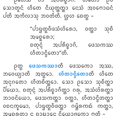
ᩑᨲᩮᩈᩴ
ᩅᩣ ᩋᨸᩁᩥᨧ᩠ᨧᩣᨣᩦ. ᨲᨲᩮᩣ ᩑᩅ
ᩈᩮᩣᨲᩪᨶᩴ ᩉᩥᨲᩮ ᨶᩥᨿᩩᨲ᩠ᨲᨲ᩠ᨲᩣ ᨶᩮᩈᩴ ᩋᩅᨻᩮᩣᨵᨶᩴ
ᨸᨲᩥ ᩋᨠᩥᩃᩣᩈᩩ ᨽᩅᨲᩦᨲᩥ. ᩌᩉ ᨧᩮᨲ᩠ᨳ –
‘‘ᨸᩣᨮᨲ᩠ᨳᩅᩥᨴᩈᩴᩉᩦᩁᩮᩣ, ᩅᨲ᩠ᨲᩣ ᩈᩩᨧᩥ
ᩋᨾᨧ᩠ᨨᩁᩮᩣ;
ᨧᨲᩩᨶ᩠ᨶᩴ ᩋᨸᩁᩥᨧ᩠ᨧᩣᨣᩦ, ᨴᩮᩈᨠᩔ
ᩉᩥᨲᩣᨶ᩠ᩅᩥᨲᩮᩣ’’ᨲᩥ.
ᩑᨲ᩠ᨳ
ᨴᩮᩈᨠᩔᩣ
ᨲᩥ ᨴᩮᩈᨠᩮᩣ ᩋᩔ,
ᨽᩅᩮᨿ᩠ᨿᩣᨲᩥ ᩋᨲ᩠ᨳᩮᩣ.
ᩉᩥᨲᩣᨶ᩠ᩅᩥᨲᩮᩣ
ᨲᩥ ᩉᩥᨲᩮ
ᩋᨶᩩᨣᨲᩮᩣ ᩉᩥᨲᨧᩥᨲ᩠ᨲᩮᩣ. ᩈᩮᩣ ᩑᩈᩮᩣ ᩈᩩᨧᩥᨲ᩠ᨲᩣ
ᨸᩥᨿᩮᩣ, ᨧᨲᩩᨶ᩠ᨶᩴ ᩋᨸᩁᩥᨧ᩠ᨧᩣᨣᩥᨲ᩠ᨲᩣ ᨣᩁᩩ, ᩋᩈᩴᩉᩦᩁᨲ᩠ᨲᩣ
ᨽᩣᩅᨶᩦᨿᩮᩣ, ᨴᩮᩈᨠᨲ᩠ᨲᩣ ᩅᨲ᩠ᨲᩣ, ᩉᩥᨲᩣᨶ᩠ᩅᩥᨲᨲ᩠ᨲᩣ
ᩅᨧᨶᨠ᩠ᨡᨾᩮᩣ, ᨸᩣᨮᨲ᩠ᨳᩅᩥᨴᨲ᩠ᨲᩣ ᨣᨾ᩠ᨽᩦᩁᨠᨳᩴ ᨠᨲ᩠ᨲᩣ,
ᩋᨾᨧ᩠ᨨᩁᨲ᩠ᨲᩣ ᨶ ᨧᩣᨭ᩠ᨮᩣᨶᩮ ᨶᩥᨿᩮᩣᨩᨠᩮᩣ ᩍᨲᩥ –