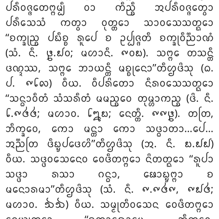
ᨸᩁᩥᩅᨩ᩠ᨩᩮᨲᨻ᩠ᨻᨾ᩠ᨸᩥ ᩅᩣ ᨠᩥᨬ᩠ᨧᩥ ᩋᨸᩁᩥᩅᨩ᩠ᨩᩮᨲ᩠ᩅᩣ
ᨸᩁᩥᩈᩮᩈᩴ ᨠᨲ᩠ᩅᩣ ᩅᩩᨲ᩠ᨲᩮᩣ ᩈᩣᩅᩈᩮᩈᨲ᩠ᨳᩮᩣ
‘‘ᨧᨠ᩠ᨡᩩᨬ᩠ᨧ ᨸᨭᩥᨧ᩠ᨧ ᩁᩪᨸᩮ ᨧ ᩏᨸ᩠ᨸᨩ᩠ᨩᨲᩥ ᨧᨠ᩠ᨡᩩᩅᩥᨬ᩠ᨬᩣᨱᩴ
(ᩈᩴ. ᨶᩥ. ᪔.᪖᪐; ᨾᩉᩣᨶᩥ. ᪑᪐᪗). ᩈᨻ᩠ᨻᩮ ᨲᩈᨶ᩠ᨲᩥ
ᨴᨱ᩠ᨯᩔ, ᩈᨻ᩠ᨻᩮ ᨽᩣᨿᨶ᩠ᨲᩥ ᨾᨧ᩠ᨧᩩᨶᩮᩣ’’ᨲᩥᩌᨴᩦᩈᩩ (ᨵ.
ᨸ. ᪑᪒᪙) ᩅᩥᨿ. ᩅᩥᨸᩁᩦᨲᩮᩣ ᨶᩥᩁᩅᩈᩮᩈᨲ᩠ᨳᩮᩣ
‘‘ᩈᨶ᩠ᨵᩣᩅᩥᨲᩴ ᩈᩴᩈᩁᩥᨲᩴ ᨾᨾᨬ᩠ᨧᩮᩅ ᨲᩩᨾ᩠ᩉᩣᨠᨬ᩠ᨧ (ᨴᩦ. ᨶᩥ.
᪒.᪑᪕᪕; ᨾᩉᩣᩅ. ᪒᪘᪗; ᨶᩮᨲ᩠ᨲᩥ. ᪑᪑᪔). ᨲᨲᩕ,
ᨽᩥᨠ᩠ᨡᩅᩮ, ᨠᩮᩣ ᨾᨶ᩠ᨲᩣ ᨠᩮᩣ ᩈᨴ᩠ᨵᩣᨲᩣ…ᨸᩮ…
ᩋᨬ᩠ᨬᨲᩕ ᨴᩥᨭ᩠ᨮᨸᨴᩮᩉᩦ’’ᨲᩥᩌᨴᩦᩈᩩ (ᩋ. ᨶᩥ. ᪗.᪖᪖)
ᩅᩥᨿ. ᩈᨴ᩠ᨴᩅᩈᩮᨶᩮᩅ ᩅᩮᨴᩥᨲᨻ᩠ᨻᩮᩣ ᨶᩦᨲᨲ᩠ᨳᩮᩣ ‘‘ᩁᩪᨸᩣ
ᩈᨴ᩠ᨴᩣ ᩁᩈᩣ ᨣᨶ᩠ᨵᩣ, ᨹᩮᩣᨭ᩠ᨮᨻ᩠ᨻᩣ ᨧ
ᨾᨶᩮᩣᩁᨾᩣ’’ᨲᩥᩌᨴᩦᩈᩩ (ᩈᩴ. ᨶᩥ. ᪑.᪑᪕᪑, ᪑᪖᪕;
ᨾᩉᩣᩅ. ᪓᪓) ᩅᩥᨿ. ᩈᨾ᩠ᨾᩩᨲᩥᩅᩈᩮᨶ ᩅᩮᨴᩥᨲᨻ᩠ᨻᩮᩣ