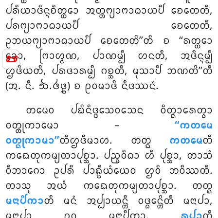
ᨸᩁᩥᨿᩣᨴᩥᨶ᩠ᨶᨧᩥᨲ᩠ᨲᩮᩣ ᩋᨲ᩠ᨲᨻ᩠ᨿᩣᨻᩣᨵᩣᨿᨸᩥ ᨧᩮᨲᩮᨲᩥ,
ᨸᩁᨻ᩠ᨿᩣᨻᩣᨵᩣᨿᨸᩥ ᨧᩮᨲᩮᨲᩥ,
ᩏᨽᨿᨻ᩠ᨿᩣᨻᩣᨵᩣᨿᨸᩥ ᨧᩮᨲᩮᨲᩦ’’ᨲᩥ ᨧ ‘‘ᩁᨲ᩠ᨲᩮᩣ
ᨡᩮᩣ, ᨻᩕᩣᩉ᩠ᨾᨱ, ᨸᩣᨱᨾ᩠ᨸᩥ ᩉᨶᨲᩥ, ᩋᨴᩥᨶ᩠ᨶᨾ᩠ᨸᩥ
📜
ᩌᨴᩥᨿᨲᩥ, ᨸᩁᨴᩣᩁᨾ᩠ᨸᩥ ᨣᨧ᩠ᨨᨲᩥ, ᨾᩩᩈᩣᨸᩥ ᨽᨱᨲᩦ’’ᨲᩥ
(ᩋ. ᨶᩥ. ᪓.᪕᪔) ᨧ ᩑᩅᨾᩣᨴᩥ ᨶᩥᨴᩔᨶᩴ.
ᨲᨾᩮᩅ ᨸᨭᩥᨶᩥᨴ᩠ᨴᩮᩈᩅᩈᩮᨶ ᩅᩥᨲ᩠ᨳᩣᩁᩮᨲ᩠ᩅᩣ
ᩅᨲ᩠ᨲᩩᨠᩣᨾᩮᩣ –
‘‘ᨠᨲᨾᩮ
ᩅᨲ᩠ᨳᩩᨠᩣᨾᩣ’’
ᨲᩥᩌᨴᩥᨾᩣᩉ. ᨲᨲ᩠ᨳ
ᨠᨲᨾᩮ
ᨲᩥ
ᨠᨳᩮᨲᩩᨠᨾ᩠ᨿᨲᩣᨸᩩᨧ᩠ᨨᩣ. ᨸᨬ᩠ᨧᩅᩥᨵᩣ ᩉᩥ ᨸᩩᨧ᩠ᨨᩣ, ᨲᩣᩈᩴ
ᩅᩥᨽᩣᨣᩮᩣ ᩏᨸᩁᩥ ᨸᩣᩊᩥᨿᩴᨿᩮᩅ ᩌᩅᩥ ᨽᩅᩥᩔᨲᩥ.
ᨲᩣᩈᩩ ᩋᨿᩴ ᨠᨳᩮᨲᩩᨠᨾ᩠ᨿᨲᩣᨸᩩᨧ᩠ᨨᩣ. ᨲᨲ᩠ᨳ
ᨾᨶᩣᨸᩥᨠᩣ
ᨲᩥ ᨾᨶᩴ ᩋᨸ᩠ᨸᩣᨿᨶ᩠ᨲᩥ ᩅᨴ᩠ᨵᩮᨶ᩠ᨲᩦᨲᩥ ᨾᨶᩣᨸᩣ,
ᨾᨶᩣᨸᩣ ᩑᩅ ᨾᨶᩣᨸᩥᨠᩣ.
ᩁᩪᨸᩣ
ᨲᩥ