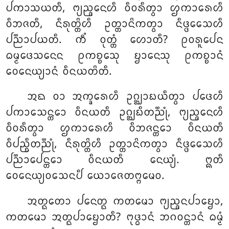
ᨸᨠᩣᩈᨿᨲᩥ, ᨻ᩠ᨿᨬ᩠ᨩᨶᩮᩉᩥ ᩅᩥᩅᩁᩥᨲ᩠ᩅᩣ ᩌᨠᩣᩁᩮᩉᩥ
ᩅᩥᨽᨩᨲᩥ, ᨶᩥᩁᩩᨲ᩠ᨲᩦᩉᩥ ᩏᨲ᩠ᨲᩣᨶᩦᨠᨲ᩠ᩅᩣ ᨶᩥᨴ᩠ᨴᩮᩈᩮᩉᩥ
ᨸᨬ᩠ᨬᩣᨸᨿᨲᩥ
. ᨠᩥᩴ ᩅᩩᨲ᩠ᨲᩴ ᩉᩮᩣᨲᩥ? ᩑᩅᩁᩪᨸᩮᨶ
ᨵᨾ᩠ᨾᨴᩮᩈᨶᩮᨶ ᩑᨠᨧ᩠ᨧᩮᩈᩩ ᨮᩣᨶᩮᩈᩩ ᩑᨠᨧ᩠ᨧᩣᨶᩴ
ᩅᩮᨶᩮᨿ᩠ᨿᩣᨶᩴ ᩅᩥᨶᨿᨲᩦᨲᩥ.
ᩋᨳ ᩅᩣ ᩋᨠ᩠ᨡᩁᩮᩉᩥ ᩏᨣ᩠ᨥᩣᨭᨿᩥᨲ᩠ᩅᩣ ᨸᨴᩮᩉᩥ
ᨸᨠᩣᩈᩮᨶ᩠ᨲᩮᩣ ᩅᩥᨶᨿᨲᩥ ᩏᨣ᩠ᨥᨭᩥᨲᨬ᩠ᨬᩩᩴ, ᨻ᩠ᨿᨬ᩠ᨩᨶᩮᩉᩥ
ᩅᩥᩅᩁᩥᨲ᩠ᩅᩣ ᩌᨠᩣᩁᩮᩉᩥ ᩅᩥᨽᨩᨶ᩠ᨲᩮᩣ ᩅᩥᨶᨿᨲᩥ
ᩅᩥᨸᨬ᩠ᨧᩥᨲᨬ᩠ᨬᩩᩴ, ᨶᩥᩁᩩᨲ᩠ᨲᩦᩉᩥ ᩏᨲ᩠ᨲᩣᨶᩦᨠᨲ᩠ᩅᩣ ᨶᩥᨴ᩠ᨴᩮᩈᩮᩉᩥ
ᨸᨬ᩠ᨬᩣᨸᩮᨶ᩠ᨲᩮᩣ ᩅᩥᨶᨿᨲᩥ ᨶᩮᨿ᩠ᨿᩴ. ᩍᨲᩥ
ᩅᩮᨶᩮᨿ᩠ᨿᩅᩈᩮᨶᨸᩥ ᨿᩮᩣᨩᩮᨲᨻ᩠ᨻᨾᩮᩅ.
ᩋᨲ᩠ᨳᨲᩮᩣ ᨸᨶᩮᨲ᩠ᨳ ᨠᨲᨾᩮᩣ ᨻ᩠ᨿᨬ᩠ᨩᨶᨸᩣᨮᩮᩣ,
ᨠᨲᨾᩮᩣ ᩋᨲ᩠ᨳᨸᩣᨮᩮᩣᨲᩥ? ᨻᩩᨴ᩠ᨵᩣᨶᩴ ᨽᨣᩅᨶ᩠ᨲᩣᨶᩴ ᨵᨾ᩠ᨾᩴ