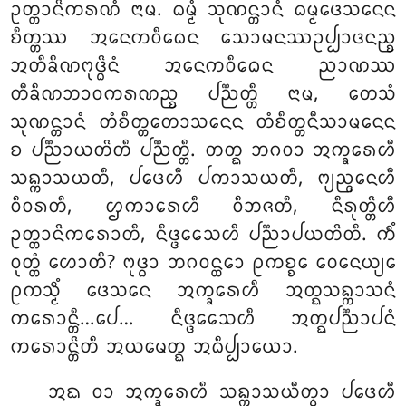
ᩏᨲ᩠ᨲᩣᨶᩦᨠᩁᨱᩴ ᨶᩣᨾ. ᨵᨾ᩠ᨾᩴ ᩈᩩᨱᨶ᩠ᨲᩣᨶᩴ ᨵᨾ᩠ᨾᨴᩮᩈᨶᩮᨶ
ᨧᩥᨲ᩠ᨲᩔ ᩋᨶᩮᨠᩅᩥᨵᩮᨶ ᩈᩮᩣᨾᨶᩔᩏᨸ᩠ᨸᩣᨴᨶᨬ᩠ᨧ
ᩋᨲᩥᨡᩥᨱᨻᩩᨴ᩠ᨵᩦᨶᩴ ᩋᨶᩮᨠᩅᩥᨵᩮᨶ ᨬᩣᨱᩔ
ᨲᩥᨡᩥᨱᨽᩣᩅᨠᩁᨱᨬ᩠ᨧ ᨸᨬ᩠ᨬᨲ᩠ᨲᩥ ᨶᩣᨾ, ᨲᩮᩈᩴ
ᩈᩩᨱᨶ᩠ᨲᩣᨶᩴ ᨲᩴᨧᩥᨲ᩠ᨲᨲᩮᩣᩈᨶᩮᨶ ᨲᩴᨧᩥᨲ᩠ᨲᨶᩥᩈᩣᨾᨶᩮᨶ
ᨧ ᨸᨬ᩠ᨬᩣᨿᨲᩦᨲᩥ ᨸᨬ᩠ᨬᨲ᩠ᨲᩥ. ᨲᨲ᩠ᨳ ᨽᨣᩅᩣ ᩋᨠ᩠ᨡᩁᩮᩉᩥ
ᩈᨦ᩠ᨠᩣᩈᨿᨲᩥ, ᨸᨴᩮᩉᩥ ᨸᨠᩣᩈᨿᨲᩥ, ᨻ᩠ᨿᨬ᩠ᨩᨶᩮᩉᩥ
ᩅᩥᩅᩁᨲᩥ, ᩌᨠᩣᩁᩮᩉᩥ ᩅᩥᨽᨩᨲᩥ, ᨶᩥᩁᩩᨲ᩠ᨲᩦᩉᩥ
ᩏᨲ᩠ᨲᩣᨶᩦᨠᩁᩮᩣᨲᩥ, ᨶᩥᨴ᩠ᨴᩮᩈᩮᩉᩥ ᨸᨬ᩠ᨬᩣᨸᨿᨲᩦᨲᩥ. ᨠᩥᩴ
ᩅᩩᨲ᩠ᨲᩴ ᩉᩮᩣᨲᩥ? ᨻᩩᨴ᩠ᨵᩣ ᨽᨣᩅᨶ᩠ᨲᩮᩣ ᩑᨠᨧ᩠ᨧᩮ ᩅᩮᨶᩮᨿ᩠ᨿᩮ
ᩑᨠᩈ᩠ᨾᩥᩴ ᨴᩮᩈᨶᩮ ᩋᨠ᩠ᨡᩁᩮᩉᩥ ᩋᨲ᩠ᨳᩈᨦ᩠ᨠᩣᩈᨶᩴ
ᨠᩁᩮᩣᨶ᩠ᨲᩥ…ᨸᩮ… ᨶᩥᨴ᩠ᨴᩮᩈᩮᩉᩥ ᩋᨲ᩠ᨳᨸᨬ᩠ᨬᩣᨸᨶᩴ
ᨠᩁᩮᩣᨶ᩠ᨲᩦᨲᩥ ᩋᨿᨾᩮᨲ᩠ᨳ ᩋᨵᩥᨸ᩠ᨸᩣᨿᩮᩣ.
ᩋᨳ
ᩅᩣ ᩋᨠ᩠ᨡᩁᩮᩉᩥ ᩈᨦ᩠ᨠᩣᩈᨿᩥᨲ᩠ᩅᩣ ᨸᨴᩮᩉᩥ