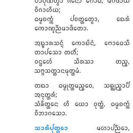
ᨸᩣᨸᩩᨱᩥᨲ᩠ᩅᩣ ᨩᩥᨶᩮᩣ ᨻᩮᩣᨵᩥᩴ, ᨾᩥᨣᨴᩣᨿᩴ
ᩅᩥᨣᩣᩉᩥᨿ;
ᨵᨾ᩠ᨾᨧᨠ᩠ᨠᩴ ᨸᩅᨲ᩠ᨲᩮᨲ᩠ᩅᩣ, ᨳᩮᩁᩴ
ᨠᩮᩣᨱ᩠ᨯᨬ᩠ᨬᨾᩣᨴᩥᨲᩮᩣ.
ᩋᨭ᩠ᨮᩣᩁᩈᨶ᩠ᨶᩴ ᨠᩮᩣᨭᩦᨶᩴ, ᨻᩮᩣᨵᩮᩈᩥ
ᨲᩣᨸᩈᩮᩣ ᨲᩉᩥᩴ;
ᩅᨶ᩠ᨴᩮᩉᩴ ᩈᩥᩁᩈᩣ ᨲᨬ᩠ᨧ,
ᩈᨻ᩠ᨻᩈᨲ᩠ᨲᩣᨶᨾᩩᨲ᩠ᨲᨾᩴ.
ᨲᨳᩣ
ᨵᨾ᩠ᨾᩩᨲ᩠ᨲᨾᨬ᩠ᨧᩮᩅ, ᩈᨦ᩠ᨥᨬ᩠ᨧᩣᨸᩥ
ᩋᨶᩩᨲ᩠ᨲᩁᩴ;
ᩈᩴᨡᩥᨲ᩠ᨲᩮᨶ ᩉᩥ ᨿᩮᩣ ᩅᩩᨲ᩠ᨲᩴ, ᨵᨾ᩠ᨾᨧᨠ᩠ᨠᩴ
ᩅᩥᨽᩣᨣᩈᩮᩣ.
ᩈᩣᩁᩥᨸᩩᨲ᩠ᨲᩮᩣ
ᨾᩉᩣᨸᨬ᩠ᨬᩮᩣ,