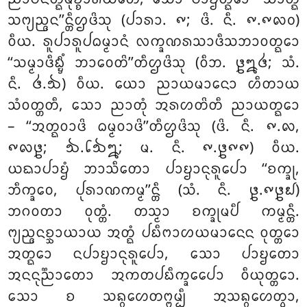
ᩈᨻ᩠ᨿᨬ᩠ᨩᨶ’’ᨶ᩠ᨲᩥᩌᨴᩦᩈᩩ (ᨸᩣᩁᩣ. ᪑; ᨴᩦ. ᨶᩥ. ᪑.᪑᪙᪐)
ᩅᩥᨿ. ᩁᩪᨸᩣᩁᩪᨸᨵᨾ᩠ᨾᩣᨶᩴ ᩃᨠ᩠ᨡᨱᩁᩈᩣᨴᩥᩈᨽᩣᩅᨲ᩠ᨳᩮᩣ
‘‘ᩈᨾ᩠ᨾᩣᨴᩥᨭ᩠ᨮᩥᩴ ᨽᩣᩅᩮᨲᩦ’’ᨲᩥᩌᨴᩦᩈᩩ (ᩅᩥᨽ. ᪔᪘᪕; ᩈᩴ.
ᨶᩥ. ᪕.᪓) ᩅᩥᨿ. ᨿᩮᩣ ᨬᩣᨿᨾᩣᨶᩮᩣ ᩉᩥᨲᩣᨿ
ᩈᩴᩅᨲ᩠ᨲᨲᩥ, ᩈᩮᩣ ᨬᩣᨲᩩᩴ ᩋᩁᩉᨲᩦᨲᩥ ᨬᩣᨿᨲ᩠ᨳᩮᩣ
– ‘‘ᩋᨲ᩠ᨳᩅᩣᨴᩦ ᨵᨾ᩠ᨾᩅᩣᨴᩦ’’ᨲᩥᩌᨴᩦᩈᩩ (ᨴᩦ. ᨶᩥ. ᪑.᪙,
᪑᪙᪔; ᪓.᪒᪓᪘; ᨾ. ᨶᩥ. ᪑.᪔᪑᪑) ᩅᩥᨿ.
ᨿᨳᩣᨸᩣᨮᩴ ᨽᩣᩈᩥᨲᩮᩣ ᨸᩣᨮᩣᨶᩩᩁᩪᨸᩮᩣ ‘‘ᨧᨠ᩠ᨡᩩ
,
ᨽᩥᨠ᩠ᨡᩅᩮ, ᨸᩩᩁᩣᨱᨠᨾ᩠ᨾ’’ᨶ᩠ᨲᩥ (ᩈᩴ. ᨶᩥ. ᪔.᪑᪔᪖)
ᨽᨣᩅᨲᩣ ᩅᩩᨲ᩠ᨲᩴ. ᨲᩈ᩠ᨾᩣ ᨧᨠ᩠ᨡᩩᨾᨸᩥ ᨠᨾ᩠ᨾᨶ᩠ᨲᩥ.
ᨻ᩠ᨿᨬ᩠ᨩᨶᨧ᩠ᨨᩣᨿᩣᨿ ᩋᨲ᩠ᨳᩴ ᨸᨭᩥᨻᩣᩉᨿᨾᩣᨶᩮᨶ ᩅᩩᨲ᩠ᨲᩮᩣ
ᩋᨲ᩠ᨳᩮᩣ ᨶᨸᩣᨮᩣᨶᩩᩁᩪᨸᩮᩣ, ᩈᩮᩣ ᨸᩣᨮᨲᩮᩣ
ᩋᨶᨶᩩᨬ᩠ᨬᩣᨲᩮᩣ ᩋᨠᨲᨸᨭᩥᨠ᩠ᨡᩮᨸᩮᩣ
ᩅᩥᨿᩩᨲ᩠ᨲᩮᩣ.
ᩈᩮᩣ
ᨧ ᩈᨦ᩠ᨣᩉᩮᨲᨻ᩠ᨻᨾ᩠ᨸᩥ ᩋᩈᨦ᩠ᨣᩉᩮᨲ᩠ᩅᩣ,