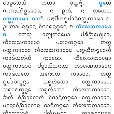
ᨸᩣᨮᩈᩮᩈᩴ ᨠᨲ᩠ᩅᩣ ᩅᨲ᩠ᨲᨻ᩠ᨻᩴ.
ᨴ᩠ᩅᩮ
ᨲᩥ
ᨣᨱᨶᨸᩁᩥᨧ᩠ᨨᩮᨴᩮᩣ
, ᨶ ᩑᨠᩴ, ᨶ ᨲᨿᩮᩣ.
ᩅᨲ᩠ᨳᩩᨠᩣᨾᩣ ᨧᩣ
ᨲᩥ ᨾᨶᩣᨸᩥᨿᩁᩪᨸᩣᨴᩥᩅᨲ᩠ᨳᩩᨠᩣᨾᩣ ᨧ.
ᩏᨸᨲᩣᨸᨶᨭ᩠ᨮᩮᨶ ᩅᩥᨻᩣᨵᨶᨭ᩠ᨮᩮᨶ ᨧ
ᨠᩥᩃᩮᩈᨠᩣᨾᩣ
ᨧ
. ᨲᩮᩈᩩ ᩅᨲ᩠ᨳᩩᨠᩣᨾᩮᩣ ᨸᩁᩥᨬ᩠ᨬᩮᨿ᩠ᨿᩮᩣ,
ᨠᩥᩃᩮᩈᨠᩣᨾᩮᩣ
ᨸᩉᩣᨲᨻ᩠ᨻᩮᩣ. ᨲᨲ᩠ᨳ
ᩅᨲ᩠ᨳᩩᨠᩣᨾᩮᩣ
ᨠᩥᩃᩮᩈᨠᩣᨾᩮᨶ ᨸᨲ᩠ᨳᨿᩥᨲᨻ᩠ᨻᩮᩣᨲᩥ
ᨠᩣᨾᩦᨿᨲᩦᨲᩥ ᨠᩣᨾᩮᩣ. ᨠᩥᩃᩮᩈᨠᩣᨾᩮᩣ
ᩅᨲ᩠ᨳᩩᨠᩣᨾᩣᨶᩴ ᨸᨧ᩠ᨧᩣᩈᩦᩈᨶᩔ ᨠᩣᩁᨱᨽᩣᩅᩮᨶ
ᨠᩣᨾᩦᨿᨲᩮ ᩋᨶᩮᨶᩣᨲᩥ ᨠᩣᨾᩮᩣ. ᨲᨲ᩠ᨳ
ᩁᩪᨸᩣᨴᩥᨠ᩠ᨡᨶ᩠ᨵᩮ ᩈᨦ᩠ᨣᩉᩥᨲᩮᩣ ᩅᨲ᩠ᨳᩩᨠᩣᨾᩮᩣ,
ᩈᨦ᩠ᨡᩣᩁᨠ᩠ᨡᨶ᩠ᨵᩮ ᩈᨦ᩠ᨣᩉᩥᨲᩮᩣ ᨠᩥᩃᩮᩈᨠᩣᨾᩮᩣ.
ᨨᩉᩥ ᩅᩥᨬ᩠ᨬᩣᨱᩮᩉᩥ ᩅᩥᨩᩣᨶᩥᨲᨻ᩠ᨻᩮᩣ ᩅᨲ᩠ᨳᩩᨠᩣᨾᩮᩣ,
ᨾᨶᩮᩣᩅᩥᨬ᩠ᨬᩣᨱᩮᨶ ᨩᩣᨶᩥᨲᨻ᩠ᨻᩮᩣ ᨠᩥᩃᩮᩈᨠᩣᨾᩮᩣ.
ᨠᩥᩃᩮᩈᩣᨶᩴ ᨸᨲᩥᨭ᩠ᨮᨭ᩠ᨮᩮᨶ ᨠᩣᩁᨱᨭ᩠ᨮᩮᨶ