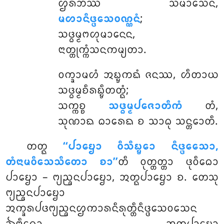
ᩌᩁᨽᩥᩔᩴ ᩈᨾᩣᩈᩮᨶ,
ᨾᩉᩣᨶᩥᨴ᩠ᨴᩮᩈᩅᨱ᩠ᨱᨶᩴ
;
ᩈᨴ᩠ᨵᨾ᩠ᨾᨻᩉᩩᨾᩣᨶᩮᨶ,
ᨶᩣᨲ᩠ᨲᩩᨠ᩠ᨠᩴᩈᨶᨠᨾ᩠ᨿᨲᩣ.
ᩅᨠ᩠ᨡᩣᨾᩉᩴ ᩋᨭ᩠ᨮᨠᨳᩴ ᨩᨶᩔ, ᩉᩥᨲᩣᨿ
ᩈᨴ᩠ᨵᨾ᩠ᨾᨧᩥᩁᨭ᩠ᨮᩥᨲᨲ᩠ᨳᩴ;
ᩈᨠ᩠ᨠᨧ᩠ᨧ
ᩈᨴ᩠ᨵᨾ᩠ᨾᨸᨩᩮᩣᨲᩥᨠᩴ
ᨲᩴ,
ᩈᩩᨱᩣᨳ ᨵᩣᩁᩮᨳ ᨧ ᩈᩣᨵᩩ ᩈᨶ᩠ᨲᩮᩣᨲᩥ.
ᨲᨲ᩠ᨳ
‘‘ᨸᩣᨮᩮᩣ ᩅᩥᩈᩥᨭ᩠ᨮᩮᩣ ᨶᩥᨴ᩠ᨴᩮᩈᩮᩣ,
ᨲᩴᨶᩣᨾᩅᩥᩈᩮᩈᩥᨲᩮᩣ ᨧᩣ’’
ᨲᩥ ᩅᩩᨲ᩠ᨲᨲ᩠ᨲᩣ ᨴᩩᩅᩥᨵᩮᩣ
ᨸᩣᨮᩮᩣ – ᨻ᩠ᨿᨬ᩠ᨩᨶᨸᩣᨮᩮᩣ, ᩋᨲ᩠ᨳᨸᩣᨮᩮᩣ ᨧ. ᨲᩮᩈᩩ
ᨻ᩠ᨿᨬ᩠ᨩᨶᨸᩣᨮᩮᩣ
ᩋᨠ᩠ᨡᩁᨸᨴᨻ᩠ᨿᨬ᩠ᨩᨶᩌᨠᩣᩁᨶᩥᩁᩩᨲ᩠ᨲᩥᨶᩥᨴ᩠ᨴᩮᩈᩅᩈᩮᨶ