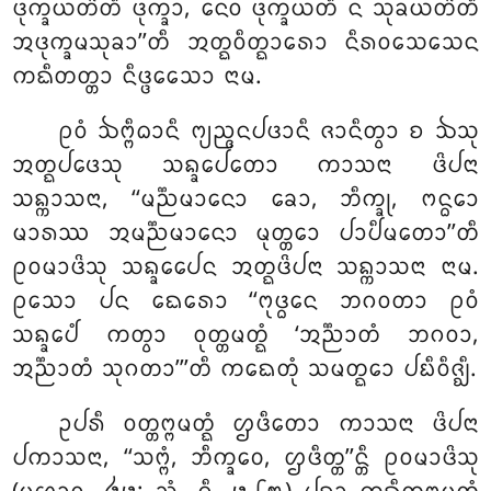
ᨴᩩᨠ᩠ᨡᨿᨲᩦᨲᩥ ᨴᩩᨠ᩠ᨡᩣ, ᨶᩮᩅ ᨴᩩᨠ᩠ᨡᨿᨲᩥ ᨶ ᩈᩩᨡᨿᨲᩦᨲᩥ
ᩋᨴᩩᨠ᩠ᨡᨾᩈᩩᨡᩣ’’ᨲᩥ ᩋᨲ᩠ᨳᩅᩥᨲ᩠ᨳᩣᩁᩮᩣ ᨶᩥᩁᩅᩈᩮᩈᩮᨶ
ᨠᨳᩥᨲᨲ᩠ᨲᩣ ᨶᩥᨴ᩠ᨴᩮᩈᩮᩣ ᨶᩣᨾ.
ᩑᩅᩴ
ᨨᨻ᩠ᨻᩥᨵᩣᨶᩥ ᨻ᩠ᨿᨬ᩠ᨩᨶᨸᨴᩣᨶᩥ ᨩᩣᨶᩥᨲ᩠ᩅᩣ ᨧ ᨨᩈᩩ
ᩋᨲ᩠ᨳᨸᨴᩮᩈᩩ ᩈᨦ᩠ᨡᩮᨸᨲᩮᩣ ᨠᩣᩈᨶᩣ ᨴᩦᨸᨶᩣ
ᩈᨦ᩠ᨠᩣᩈᨶᩣ, ‘‘ᨾᨬ᩠ᨬᨾᩣᨶᩮᩣ ᨡᩮᩣ, ᨽᩥᨠ᩠ᨡᩩ, ᨻᨶ᩠ᨵᩮᩣ
ᨾᩣᩁᩔ ᩋᨾᨬ᩠ᨬᨾᩣᨶᩮᩣ ᨾᩩᨲ᩠ᨲᩮᩣ ᨸᩣᨸᩥᨾᨲᩮᩣ’’ᨲᩥ
ᩑᩅᨾᩣᨴᩦᩈᩩ ᩈᨦ᩠ᨡᩮᨸᩮᨶ ᩋᨲ᩠ᨳᨴᩦᨸᨶᩣ ᩈᨦ᩠ᨠᩣᩈᨶᩣ ᨶᩣᨾ.
ᩑᩈᩮᩣ ᨸᨶ ᨳᩮᩁᩮᩣ ‘‘ᨻᩩᨴ᩠ᨵᩮᨶ ᨽᨣᩅᨲᩣ
ᩑᩅᩴ
ᩈᨦ᩠ᨡᩮᨸᩴ ᨠᨲ᩠ᩅᩣ ᩅᩩᨲ᩠ᨲᨾᨲ᩠ᨳᩴ ‘ᩋᨬ᩠ᨬᩣᨲᩴ ᨽᨣᩅᩣ,
ᩋᨬ᩠ᨬᩣᨲᩴ ᩈᩩᨣᨲᩣ’’’ᨲᩥ ᨠᨳᩮᨲᩩᩴ ᩈᨾᨲ᩠ᨳᩮᩣ ᨸᨭᩥᩅᩥᨩ᩠ᨫᩥ.
ᩏᨸᩁᩥ
ᩅᨲ᩠ᨲᨻ᩠ᨻᨾᨲ᩠ᨳᩴ ᩌᨴᩥᨲᩮᩣ ᨠᩣᩈᨶᩣ ᨴᩦᨸᨶᩣ
ᨸᨠᩣᩈᨶᩣ, ‘‘ᩈᨻ᩠ᨻᩴ, ᨽᩥᨠ᩠ᨡᩅᩮ, ᩌᨴᩥᨲ᩠ᨲ’’ᨶ᩠ᨲᩥ ᩑᩅᨾᩣᨴᩦᩈᩩ