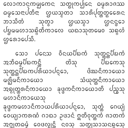
ᩃᩮᩣᨠᩣᨶᩩᨠᨾ᩠ᨸᨠᩮᨶ ᩈᨲ᩠ᨳᩩᨠᨸ᩠ᨸᩮᨶ ᨵᨾ᩠ᨾᩁᩣᨩᩔ
ᨵᨾ᩠ᨾᩈᩮᨶᩣᨸᨲᩥᨶᩣ ᩌᨿᩈ᩠ᨾᨲᩣ ᩈᩣᩁᩥᨸᩩᨲ᩠ᨲᨲ᩠ᨳᩮᩁᩮᨶ
ᨽᩣᩈᩥᨲᩴ ᩈᩩᨲ᩠ᩅᩣ ᩌᨿᩈ᩠ᨾᩣ ᩌᨶᨶ᩠ᨴᩮᩣ
ᨸᨮᨾᨾᩉᩣᩈᨦ᩠ᨣᩦᨲᩥᨠᩣᩃᩮ ᨿᨳᩣᩈᩩᨲᨾᩮᩅ ᩈᨦ᩠ᨣᩉᩴ
ᩌᩁᩮᩣᨸᩮᩈᩥ.
ᩈᩮᩣ ᨸᨶᩮᩈ ᩅᩥᨶᨿᨸᩥᨭᨠᩴ ᩈᩩᨲ᩠ᨲᨶ᩠ᨲᨸᩥᨭᨠᩴ
ᩋᨽᩥᨵᨾ᩠ᨾᨸᩥᨭᨠᨶ᩠ᨲᩥ
ᨲᩦᩈᩩ ᨸᩥᨭᨠᩮᩈᩩ
ᩈᩩᨲ᩠ᨲᨶ᩠ᨲᨸᩥᨭᨠᨸᩁᩥᨿᩣᨸᨶ᩠ᨶᩮᩣ, ᨴᩦᨥᨶᩥᨠᩣᨿᩮᩣ
ᨾᨩ᩠ᨫᩥᨾᨶᩥᨠᩣᨿᩮᩣ ᩈᩴᨿᩩᨲ᩠ᨲᨶᩥᨠᩣᨿᩮᩣ
ᩋᨦ᩠ᨣᩩᨲ᩠ᨲᩁᨶᩥᨠᩣᨿᩮᩣ ᨡᩩᨴ᩠ᨴᨠᨶᩥᨠᩣᨿᩮᩣᨲᩥ ᨸᨬ᩠ᨧᩈᩩ
ᨾᩉᩣᨶᩥᨠᩣᨿᩮᩈᩩ
ᨡᩩᨴ᩠ᨴᨠᨾᩉᩣᨶᩥᨠᩣᨿᨸᩁᩥᨿᩣᨸᨶ᩠ᨶᩮᩣ, ᩈᩩᨲ᩠ᨲᩴ ᨣᩮᨿ᩠ᨿᩴ
ᩅᩮᨿ᩠ᨿᩣᨠᩁᨱᩴ ᨣᩣᨳᩣ ᩏᨴᩣᨶᩴ ᩍᨲᩥᩅᩩᨲ᩠ᨲᨠᩴ ᨩᩣᨲᨠᩴ
ᩋᨻ᩠ᨽᩩᨲᨵᨾ᩠ᨾᩴ ᩅᩮᨴᩃ᩠ᩃᨶ᩠ᨲᩥ ᨶᩅᩈᩩ ᩈᨲ᩠ᨳᩩᩈᩣᩈᨶᨦ᩠ᨣᩮᩈᩩ