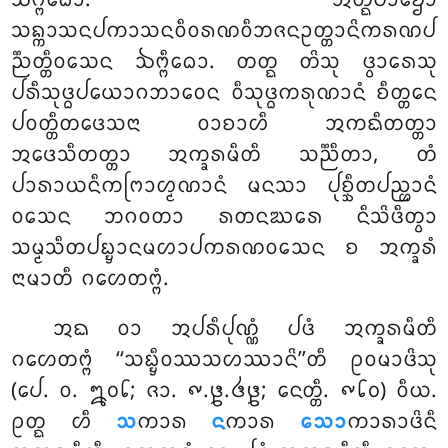
ᨨᨻ᩠ᨻᩥᨵᩮᩣ. ᩋᨲ᩠ᨳᨸᩣᨮᩮᩣ
ᩈᨦ᩠ᨠᩣᩈᨶᨸᨠᩣᩈᨶᩅᩥᩅᩁᨱᩅᩥᨽᨩᨶᩏᨲ᩠ᨲᩣᨶᩦᨠᩁᨱᨸ
ᨬ᩠ᨬᨲ᩠ᨲᩥᩅᩈᩮᨶ ᨨᨻ᩠ᨻᩥᨵᩮᩣ. ᨲᨲ᩠ᨳ ᨲᩦᩈᩩ ᨴ᩠ᩅᩣᩁᩮᩈᩩ
ᨸᩁᩥᩈᩩᨴ᩠ᨵᨸᨿᩮᩣᨣᨽᩣᩅᩮᨶ ᩅᩥᩈᩩᨴ᩠ᨵᨠᩁᩩᨱᩣᨶᩴ ᨧᩥᨲ᩠ᨲᩮᨶ
ᨸᩅᨲ᩠ᨲᩥᨲᨴᩮᩈᨶᩣ ᩅᩣᨧᩣᩉᩥ ᩋᨠᨳᩥᨲᨲ᩠ᨲᩣ
ᩋᨴᩮᩈᩥᨲᨲ᩠ᨲᩣ ᩋᨠ᩠ᨡᩁᨾᩥᨲᩥ ᩈᨬ᩠ᨬᩥᨲᩣ, ᨲᩴ
ᨸᩣᩁᩣᨿᨶᩥᨠᨻᩕᩣᩉ᩠ᨾᨱᩣᨶᩴ ᨾᨶᩈᩣ ᨸᩩᨧ᩠ᨨᩥᨲᨸᨬ᩠ᩉᩣᨶᩴ
ᩅᩈᩮᨶ ᨽᨣᩅᨲᩣ ᩁᨲᨶᨥᩁᩮ ᨶᩥᩈᩦᨴᩥᨲ᩠ᩅᩣ
ᩈᨾ᩠ᨾᩈᩥᨲᨸᨭ᩠ᨮᩣᨶᨾᩉᩣᨸᨠᩁᨱᩅᩈᩮᨶ ᨧ ᩋᨠ᩠ᨡᩁᩴ
ᨶᩣᨾᩣᨲᩥ ᨣᩉᩮᨲᨻ᩠ᨻᩴ.
ᩋᨳ
ᩅᩣ ᩋᨸᩁᩥᨸᩩᨱ᩠ᨱᩴ ᨸᨴᩴ ᩋᨠ᩠ᨡᩁᨾᩥᨲᩥ
ᨣᩉᩮᨲᨻ᩠ᨻᩴ ‘‘ᩈᨭ᩠ᨮᩥᩅᩔᩈᩉᩔᩣᨶᩦ’’ᨲᩥ
ᩑᩅᨾᩣᨴᩦᩈᩩ
(ᨸᩮ. ᩅ. ᪘᪐᪒; ᨩᩣ. ᪑.᪔.᪕᪔; ᨶᩮᨲ᩠ᨲᩥ. ᪑᪒᪐) ᩅᩥᨿ.
ᩑᨲ᩠ᨳ ᩉᩥ
ᩈ
ᨠᩣᩁ
ᨶ
ᨠᩣᩁ
ᩈᩮᩣ
ᨠᩣᩁᩣᨴᩦᨶᩥ