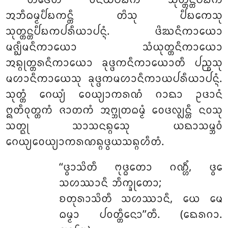
ᨲᨴᩮᨲᩴ ᩅᩥᨶᨿᨸᩥᨭᨠᩴ ᩈᩩᨲ᩠ᨲᨶ᩠ᨲᨸᩥᨭᨠᩴ
ᩋᨽᩥᨵᨾ᩠ᨾᨸᩥᨭᨠᨶ᩠ᨲᩥ ᨲᩦᩈᩩ ᨸᩥᨭᨠᩮᩈᩩ
ᩈᩩᨲ᩠ᨲᨶ᩠ᨲᨸᩥᨭᨠᨸᩁᩥᨿᩣᨸᨶ᩠ᨶᩴ. ᨴᩦᨥᨶᩥᨠᩣᨿᩮᩣ
ᨾᨩ᩠ᨫᩥᨾᨶᩥᨠᩣᨿᩮᩣ ᩈᩴᨿᩩᨲ᩠ᨲᨶᩥᨠᩣᨿᩮᩣ
ᩋᨦ᩠ᨣᩩᨲ᩠ᨲᩁᨶᩥᨠᩣᨿᩮᩣ ᨡᩩᨴ᩠ᨴᨠᨶᩥᨠᩣᨿᩮᩣᨲᩥ ᨸᨬ᩠ᨧᩈᩩ
ᨾᩉᩣᨶᩥᨠᩣᨿᩮᩈᩩ ᨡᩩᨴ᩠ᨴᨠᨾᩉᩣᨶᩥᨠᩣᨿᨸᩁᩥᨿᩣᨸᨶ᩠ᨶᩴ.
ᩈᩩᨲ᩠ᨲᩴ ᨣᩮᨿ᩠ᨿᩴ ᩅᩮᨿ᩠ᨿᩣᨠᩁᨱᩴ ᨣᩣᨳᩣ ᩏᨴᩣᨶᩴ
ᩍᨲᩥᩅᩩᨲ᩠ᨲᨠᩴ ᨩᩣᨲᨠᩴ ᩋᨻ᩠ᨽᩩᨲᨵᨾ᩠ᨾᩴ ᩅᩮᨴᩃ᩠ᩃᨶ᩠ᨲᩥ ᨶᩅᩈᩩ
ᩈᨲ᩠ᨳᩩ ᩈᩣᩈᨶᨦ᩠ᨣᩮᩈᩩ ᨿᨳᩣᩈᨾ᩠ᨽᩅᩴ
ᨣᩮᨿ᩠ᨿᩅᩮᨿ᩠ᨿᩣᨠᩁᨱᨦ᩠ᨣᨴ᩠ᩅᨿᩈᨦ᩠ᨣᩉᩥᨲᩴ.
‘‘ᨴ᩠ᩅᩣᩈᩦᨲᩥ
ᨻᩩᨴ᩠ᨵᨲᩮᩣ ᨣᨱ᩠ᩉᩥᩴ, ᨴ᩠ᩅᩮ
ᩈᩉᩔᩣᨶᩥ ᨽᩥᨠ᩠ᨡᩩᨲᩮᩣ;
ᨧᨲᩩᩁᩣᩈᩦᨲᩥ ᩈᩉᩔᩣᨶᩥ, ᨿᩮ ᨾᩮ
ᨵᨾ᩠ᨾᩣ ᨸᩅᨲ᩠ᨲᩥᨶᩮᩣ’’ᨲᩥ. (ᨳᩮᩁᨣᩣ.