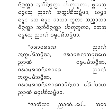
ᨶᩥᨻ᩠ᨻᨲ᩠ᨲᩣ ᩋᨽᩥᨶᩥᨻ᩠ᨻᨲ᩠ᨲᩣ ᨸᩣᨲᩩᨽᩪᨲᩣ, ᩍᨾᩮᩈᩩ
ᨵᨾ᩠ᨾᩮᩈᩩ ᨬᩣᨱᩴ ᩋᨲ᩠ᨳᨸᨭᩥᩈᨾ᩠ᨽᩥᨴᩣ, ᨿᨾ᩠ᩉᩣ
ᨵᨾ᩠ᨾᩣ ᨲᩮ ᨵᨾ᩠ᨾᩣ ᨩᩣᨲᩣ ᨽᩪᨲᩣ ᩈᨬ᩠ᨩᩣᨲᩣ
ᨶᩥᨻ᩠ᨻᨲ᩠ᨲᩣ ᩋᨽᩥᨶᩥᨻ᩠ᨻᨲ᩠ᨲᩣ ᨸᩣᨲᩩᨽᩪᨲᩣ, ᨲᩮᩈᩩ
ᨵᨾ᩠ᨾᩮᩈᩩ ᨬᩣᨱᩴ ᨵᨾ᩠ᨾᨸᨭᩥᩈᨾ᩠ᨽᩥᨴᩣ.
‘‘ᨩᩁᩣᨾᩁᨱᩮ ᨬᩣᨱᩴ
ᩋᨲ᩠ᨳᨸᨭᩥᩈᨾ᩠ᨽᩥᨴᩣ, ᨩᩁᩣᨾᩁᨱᩈᨾᩩᨴᨿᩮ
ᨬᩣᨱᩴ ᨵᨾ᩠ᨾᨸᨭᩥᩈᨾ᩠ᨽᩥᨴᩣ,
ᨩᩁᩣᨾᩁᨱᨶᩥᩁᩮᩣᨵᩮ ᨬᩣᨱᩴ
ᩋᨲ᩠ᨳᨸᨭᩥᩈᨾ᩠ᨽᩥᨴᩣ,
ᨩᩁᩣᨾᩁᨱᨶᩥᩁᩮᩣᨵᨣᩣᨾᩥᨶᩥᨿᩣ ᨸᨭᩥᨸᨴᩣᨿ
ᨬᩣᨱᩴ ᨵᨾ᩠ᨾᨸᨭᩥᩈᨾ᩠ᨽᩥᨴᩣ.
‘‘ᨩᩣᨲᩥᨿᩣ ᨬᩣᨱᩴ…ᨸᩮ… ᨽᩅᩮ