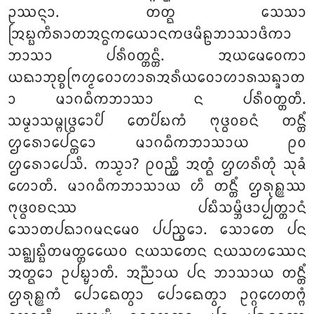
ᩏᩔᨶ᩠ᨶᩣ. ᨲᨲ᩠ᨳ ᩈᩮᩈᩣ
ᩒᨭ᩠ᨭᨠᩥᩁᩣᨲᩋᨶ᩠ᨵᨠᨿᩮᩣᨶᨠᨴᨾᩥᩊᨽᩣᩈᩣᨴᩥᨠᩣ
ᨽᩣᩈᩣ ᨸᩁᩥᩅᨲ᩠ᨲᨶ᩠ᨲᩥ. ᩋᨿᨾᩮᩅᩮᨠᩣ
ᨿᨳᩣᨽᩩᨧ᩠ᨧᨻᩕᩉ᩠ᨾᩅᩮᩣᩉᩣᩁᩋᩁᩥᨿᩅᩮᩣᩉᩣᩁᩈᨦ᩠ᨡᩣᨲ
ᩣ ᨾᩣᨣᨵᩥᨠᨽᩣᩈᩣ ᨶ ᨸᩁᩥᩅᨲ᩠ᨲᨲᩥ.
ᩈᨾ᩠ᨾᩣᩈᨾ᩠ᨻᩩᨴ᩠ᨵᩮᩣᨸᩥ ᨲᩮᨸᩥᨭᨠᩴ ᨻᩩᨴ᩠ᨵᩅᨧᨶᩴ ᨲᨶ᩠ᨲᩥᩴ
ᩌᩁᩮᩣᨸᩮᨶ᩠ᨲᩮᩣ ᨾᩣᨣᨵᩥᨠᨽᩣᩈᩣᨿ ᩑᩅ
ᩌᩁᩮᩣᨸᩮᩈᩥ. ᨠᩈ᩠ᨾᩣ? ᩑᩅᨬ᩠ᩉᩥ ᩋᨲ᩠ᨳᩴ ᩌᩉᩁᩥᨲᩩᩴ ᩈᩩᨡᩴ
ᩉᩮᩣᨲᩥ. ᨾᩣᨣᨵᩥᨠᨽᩣᩈᩣᨿ ᩉᩥ ᨲᨶ᩠ᨲᩥᩴ ᩌᩁᩩᩊ᩠ᩉᩔ
ᨻᩩᨴ᩠ᨵᩅᨧᨶᩔ ᨸᨭᩥᩈᨾ᩠ᨽᩥᨴᩣᨸ᩠ᨸᨲ᩠ᨲᩣᨶᩴ
ᩈᩮᩣᨲᨸᨳᩣᨣᨾᨶᨾᩮᩅ ᨸᨸᨬ᩠ᨧᩮᩣ
. ᩈᩮᩣᨲᩮ ᨸᨶ
ᩈᨦ᩠ᨥᨭ᩠ᨭᩥᨲᨾᨲ᩠ᨲᩮᨿᩮᩅ ᨶᨿᩈᨲᩮᨶ ᨶᨿᩈᩉᩔᩮᨶ
ᩋᨲ᩠ᨳᩮᩣ ᩏᨸᨭ᩠ᨮᩣᨲᩥ. ᩋᨬ᩠ᨬᩣᨿ ᨸᨶ ᨽᩣᩈᩣᨿ ᨲᨶ᩠ᨲᩥᩴ
ᩌᩁᩩᩊ᩠ᩉᨠᩴ ᨸᩮᩣᨳᩮᨲ᩠ᩅᩣ ᨸᩮᩣᨳᩮᨲ᩠ᩅᩣ ᩏᨣ᩠ᨣᩉᩮᨲᨻ᩠ᨻᩴ