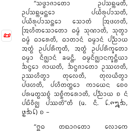
‘‘ᩈᨴ᩠ᨵᩣᨩᩣᨲᩮᩣ ᩏᨸᩈᨦ᩠ᨠᨾᨲᩥ,
ᩏᨸᩈᨦ᩠ᨠᨾᨶ᩠ᨲᩮᩣ ᨸᨿᩥᩁᩩᨸᩣᩈᨲᩥ,
ᨸᨿᩥᩁᩩᨸᩣᩈᨶ᩠ᨲᩮᩣ ᩈᩮᩣᨲᩴ ᩒᨴᩉᨲᩥ,
ᩒᩉᩥᨲᩈᩮᩣᨲᩮᩣ ᨵᨾ᩠ᨾᩴ ᩈᩩᨱᩣᨲᩥ, ᩈᩩᨲ᩠ᩅᩣ
📜
ᨵᨾ᩠ᨾᩴ ᨵᩣᩁᩮᨲᩥ, ᨵᩣᨲᩣᨶᩴ ᨵᨾ᩠ᨾᩣᨶᩴ ᨸᨬ᩠ᨬᩣᨿ
ᩋᨲ᩠ᨳᩴ ᩏᨸᨸᩁᩥᨠ᩠ᨡᨲᩥ, ᩋᨲ᩠ᨳᩴ ᩏᨸᨸᩁᩥᨠ᩠ᨡᨲᩮᩣ
ᨵᨾ᩠ᨾᩣ ᨶᩥᨩ᩠ᨫᩣᨶᩴ ᨡᨾᨶ᩠ᨲᩥ, ᨵᨾ᩠ᨾᨶᩥᨩ᩠ᨫᩣᨶᨠ᩠ᨡᨶ᩠ᨲᩥᨿᩣ
ᨨᨶ᩠ᨴᩮᩣ ᨩᩣᨿᨲᩥ, ᨨᨶ᩠ᨴᨩᩣᨲᩮᩣ ᩏᩔᩉᨲᩥ,
ᩏᩔᩉᩥᨲ᩠ᩅᩣ ᨲᩩᩃᩮᨲᩥ, ᨲᩩᩃᨿᩥᨲ᩠ᩅᩣ
ᨸᨴᩉᨲᩥ, ᨸᩉᩥᨲᨲ᩠ᨲᩮᩣ ᨠᩣᨿᩮᨶ ᨧᩮᩅ
ᨸᩁᨾᨲ᩠ᨳᩈᨧ᩠ᨧᩴ ᩈᨧ᩠ᨨᩥᨠᩁᩮᩣᨲᩥ, ᨸᨬ᩠ᨬᩣᨿ ᨧ ᨶᩴ
ᨸᨭᩥᩅᩥᨩ᩠ᨫ ᨸᩔᨲᩦ’’ᨲᩥ (ᨾ. ᨶᩥ. ᪒.᪑᪘᪓,
᪔᪓᪒) ᨧ –
‘‘ᩍᨵ ᨲᨳᩣᨣᨲᩮᩣ ᩃᩮᩣᨠᩮ