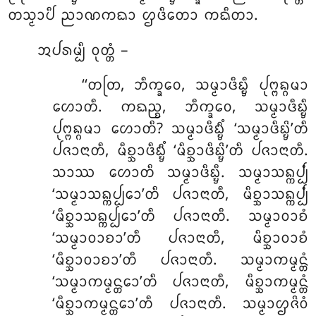
ᨲᩈ᩠ᨾᩣᨸᩥ ᨬᩣᨱᨠᨳᩣ ᩌᨴᩥᨲᩮᩣ ᨠᨳᩥᨲᩣ.
ᩋᨸᩁᨾ᩠ᨸᩥ ᩅᩩᨲ᩠ᨲᩴ –
‘‘ᨲᨲᩕ, ᨽᩥᨠ᩠ᨡᩅᩮ, ᩈᨾ᩠ᨾᩣᨴᩥᨭ᩠ᨮᩥ ᨸᩩᨻ᩠ᨻᨦ᩠ᨣᨾᩣ
ᩉᩮᩣᨲᩥ. ᨠᨳᨬ᩠ᨧ, ᨽᩥᨠ᩠ᨡᩅᩮ, ᩈᨾ᩠ᨾᩣᨴᩥᨭ᩠ᨮᩥ
ᨸᩩᨻ᩠ᨻᨦ᩠ᨣᨾᩣ ᩉᩮᩣᨲᩥ? ᩈᨾ᩠ᨾᩣᨴᩥᨭ᩠ᨮᩥᩴ ‘ᩈᨾ᩠ᨾᩣᨴᩥᨭ᩠ᨮᩦ’ᨲᩥ
ᨸᨩᩣᨶᩣᨲᩥ, ᨾᩥᨧ᩠ᨨᩣᨴᩥᨭ᩠ᨮᩥᩴ ‘ᨾᩥᨧ᩠ᨨᩣᨴᩥᨭ᩠ᨮᩦ’ᨲᩥ ᨸᨩᩣᨶᩣᨲᩥ.
ᩈᩣᩔ ᩉᩮᩣᨲᩥ ᩈᨾ᩠ᨾᩣᨴᩥᨭ᩠ᨮᩥ. ᩈᨾ᩠ᨾᩣᩈᨦ᩠ᨠᨸ᩠ᨸᩴ
‘ᩈᨾ᩠ᨾᩣᩈᨦ᩠ᨠᨸ᩠ᨸᩮᩣ’ᨲᩥ
ᨸᨩᩣᨶᩣᨲᩥ, ᨾᩥᨧ᩠ᨨᩣᩈᨦ᩠ᨠᨸ᩠ᨸᩴ
‘ᨾᩥᨧ᩠ᨨᩣᩈᨦ᩠ᨠᨸ᩠ᨸᩮᩣ’ᨲᩥ ᨸᨩᩣᨶᩣᨲᩥ. ᩈᨾ᩠ᨾᩣᩅᩣᨧᩴ
‘ᩈᨾ᩠ᨾᩣᩅᩣᨧᩣ’ᨲᩥ ᨸᨩᩣᨶᩣᨲᩥ, ᨾᩥᨧ᩠ᨨᩣᩅᩣᨧᩴ
‘ᨾᩥᨧ᩠ᨨᩣᩅᩣᨧᩣ’ᨲᩥ ᨸᨩᩣᨶᩣᨲᩥ. ᩈᨾ᩠ᨾᩣᨠᨾ᩠ᨾᨶ᩠ᨲᩴ
‘ᩈᨾ᩠ᨾᩣᨠᨾ᩠ᨾᨶ᩠ᨲᩮᩣ’ᨲᩥ ᨸᨩᩣᨶᩣᨲᩥ, ᨾᩥᨧ᩠ᨨᩣᨠᨾ᩠ᨾᨶ᩠ᨲᩴ
‘ᨾᩥᨧ᩠ᨨᩣᨠᨾ᩠ᨾᨶ᩠ᨲᩮᩣ’ᨲᩥ ᨸᨩᩣᨶᩣᨲᩥ. ᩈᨾ᩠ᨾᩣᩌᨩᩦᩅᩴ