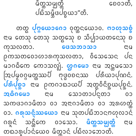
ᨾᩥᨲ᩠ᨲᩈᨾ᩠ᨸᨲ᩠ᨲᩥ ᨧᩮᩅᩣᨲᩥ,
ᨸᨭᩥᩈᨾ᩠ᨽᩥᨴᨸᨧ᩠ᨧᨿᩣ’’ᨲᩥ.
ᨲᨲ᩠ᨳ
ᨸᩩᨻ᩠ᨻᨿᩮᩣᨣᩮᩣ
ᩅᩩᨲ᩠ᨲᨶᨿᩮᩣᩅ.
ᨻᩣᩉᩩᩈᨧ᩠ᨧᩴ
ᨶᩣᨾ ᨲᩮᩈᩩ ᨲᩮᩈᩩ ᩈᨲ᩠ᨳᩮᩈᩩ ᨧ ᩈᩥᨸ᩠ᨸᩣᨿᨲᨶᩮᩈᩩ ᨧ
ᨠᩩᩈᩃᨲᩣ.
ᨴᩮᩈᨽᩣᩈᩣ
ᨶᩣᨾ
ᩑᨠᩈᨲᩅᩮᩣᩉᩣᩁᨠᩩᩈᩃᨲᩣ, ᩅᩥᩈᩮᩈᩮᨶ ᨸᨶ
ᨾᩣᨣᨵᩥᨠᩮ ᨠᩮᩣᩈᩃ᩠ᩃᩴ.
ᩌᨣᨾᩮᩣ
ᨶᩣᨾ ᩋᨶ᩠ᨲᨾᩈᩮᩣ
ᩒᨸᨾ᩠ᨾᩅᨣ᩠ᨣᨾᨲ᩠ᨲᩔᨸᩥ ᨻᩩᨴ᩠ᨵᩅᨧᨶᩔ ᨸᩁᩥᨿᩣᨸᩩᨱᨶᩴ.
ᨸᩁᩥᨸᩩᨧ᩠ᨨᩣ
ᨶᩣᨾ ᩑᨠᨣᩣᨳᩣᨿᨸᩥ
ᩋᨲ᩠ᨳᩅᩥᨶᩥᨧ᩠ᨨᨿᨸᩩᨧ᩠ᨨᨶᩴ.
ᩋᨵᩥᨣᨾᩮᩣ
ᨶᩣᨾ ᩈᩮᩣᨲᩣᨸᨶ᩠ᨶᨲᩣ ᩅᩣ
ᩈᨠᨴᩣᨣᩣᨾᩥᨲᩣ ᩅᩣ ᩋᨶᩣᨣᩣᨾᩥᨲᩣ ᩅᩣ ᩋᩁᩉᨲ᩠ᨲᩴ
ᩅᩣ.
ᨣᩁᩩᩈᨶ᩠ᨶᩥᩔᨿᩮᩣ
ᨶᩣᨾ ᩈᩩᨲᨸᨭᩥᨽᩣᨶᨻᩉᩩᩃᩣᨶᩴ
ᨣᩁᩪᨶᩴ ᩈᨶ᩠ᨲᩥᨠᩮ ᩅᩣᩈᩮᩣ.
ᨾᩥᨲ᩠ᨲᩈᨾ᩠ᨸᨲ᩠ᨲᩥ
ᨶᩣᨾ
ᨲᨳᩣᩁᩪᨸᩣᨶᩴᨿᩮᩅ ᨾᩥᨲ᩠ᨲᩣᨶᩴ ᨸᨭᩥᩃᩣᨽᩮᩣᨲᩥ.