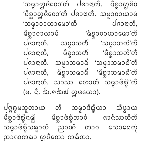
‘ᩈᨾ᩠ᨾᩣᩌᨩᩦᩅᩮᩣ’ᨲᩥ ᨸᨩᩣᨶᩣᨲᩥ, ᨾᩥᨧ᩠ᨨᩣᩌᨩᩦᩅᩴ
‘ᨾᩥᨧ᩠ᨨᩣᩌᨩᩦᩅᩮᩣ’ᨲᩥ ᨸᨩᩣᨶᩣᨲᩥ. ᩈᨾ᩠ᨾᩣᩅᩣᨿᩣᨾᩴ
‘ᩈᨾ᩠ᨾᩣᩅᩣᨿᩣᨾᩮᩣ’ᨲᩥ ᨸᨩᩣᨶᩣᨲᩥ,
ᨾᩥᨧ᩠ᨨᩣᩅᩣᨿᩣᨾᩴ ‘ᨾᩥᨧ᩠ᨨᩣᩅᩣᨿᩣᨾᩮᩣ’ᨲᩥ
ᨸᨩᩣᨶᩣᨲᩥ. ᩈᨾ᩠ᨾᩣᩈᨲᩥᩴ ‘ᩈᨾ᩠ᨾᩣᩈᨲᩦ’ᨲᩥ
ᨸᨩᩣᨶᩣᨲᩥ, ᨾᩥᨧ᩠ᨨᩣᩈᨲᩥᩴ ‘ᨾᩥᨧ᩠ᨨᩣᩈᨲᩦ’ᨲᩥ
ᨸᨩᩣᨶᩣᨲᩥ. ᩈᨾ᩠ᨾᩣᩈᨾᩣᨵᩥᩴ ‘ᩈᨾ᩠ᨾᩣᩈᨾᩣᨵᩦ’ᨲᩥ
ᨸᨩᩣᨶᩣᨲᩥ, ᨾᩥᨧ᩠ᨨᩣᩈᨾᩣᨵᩥᩴ ‘ᨾᩥᨧ᩠ᨨᩣᩈᨾᩣᨵᩦ’ᨲᩥ
ᨸᨩᩣᨶᩣᨲᩥ. ᩈᩣᩔ ᩉᩮᩣᨲᩥ ᩈᨾ᩠ᨾᩣᨴᩥᨭ᩠ᨮᩦ’’ᨲᩥ
(ᨾ. ᨶᩥ. ᪓.᪑᪓᪖ ᩌᨴᨿᩮᩣ).
ᨸᩩᨻ᩠ᨻᨦ᩠ᨣᨾᨽᩪᨲᩣᨿ ᩉᩥ ᩈᨾ᩠ᨾᩣᨴᩥᨭ᩠ᨮᩥᨿᩣ ᩈᩥᨴ᩠ᨵᩣᨿ
ᨾᩥᨧ᩠ᨨᩣᨴᩥᨭ᩠ᨮᩦᨶᨾ᩠ᨸᩥ ᨾᩥᨧ᩠ᨨᩣᨴᩥᨭ᩠ᨮᩥᨽᩣᩅᩴ ᨩᩣᨶᩥᩔᨲᩦᨲᩥ
ᩈᨾ᩠ᨾᩣᨴᩥᨭ᩠ᨮᩥᩈᨦ᩠ᨡᩣᨲᩴ ᨬᩣᨱᩴ ᨲᩣᩅ ᩈᩮᩣᨵᩮᨲᩩᩴ
ᨬᩣᨱᨠᨳᩣ ᩌᨴᩥᨲᩮᩣ ᨠᨳᩥᨲᩣ.