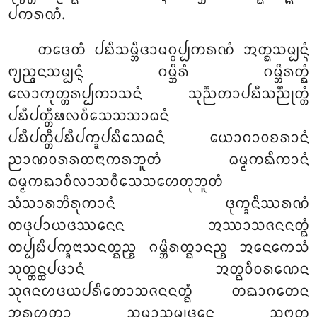
ᨸᨠᩁᨱᩴ.
ᨲᨴᩮᨲᩴ ᨸᨭᩥᩈᨾ᩠ᨽᩥᨴᩣᨾᨣ᩠ᨣᨸ᩠ᨸᨠᩁᨱᩴ ᩋᨲ᩠ᨳᩈᨾ᩠ᨸᨶ᩠ᨶᩴ
ᨻ᩠ᨿᨬ᩠ᨩᨶᩈᨾ᩠ᨸᨶ᩠ᨶᩴ ᨣᨾ᩠ᨽᩦᩁᩴ ᨣᨾ᩠ᨽᩦᩁᨲ᩠ᨳᩴ
ᩃᩮᩣᨠᩩᨲ᩠ᨲᩁᨸ᩠ᨸᨠᩣᩈᨶᩴ ᩈᩩᨬ᩠ᨬᨲᩣᨸᨭᩥᩈᨬ᩠ᨬᩩᨲ᩠ᨲᩴ
ᨸᨭᩥᨸᨲ᩠ᨲᩥᨹᩃᩅᩥᩈᩮᩈᩈᩣᨵᨶᩴ
ᨸᨭᩥᨸᨲ᩠ᨲᩥᨸᨭᩥᨸᨠ᩠ᨡᨸᨭᩥᩈᩮᨵᨶᩴ
ᨿᩮᩣᨣᩣᩅᨧᩁᩣᨶᩴ
ᨬᩣᨱᩅᩁᩁᨲᨶᩣᨠᩁᨽᩪᨲᩴ ᨵᨾ᩠ᨾᨠᨳᩥᨠᩣᨶᩴ
ᨵᨾ᩠ᨾᨠᨳᩣᩅᩥᩃᩣᩈᩅᩥᩈᩮᩈᩉᩮᨲᩩᨽᩪᨲᩴ
ᩈᩴᩈᩣᩁᨽᩦᩁᩩᨠᩣᨶᩴ ᨴᩩᨠ᩠ᨡᨶᩥᩔᩁᨱᩴ
ᨲᨴᩩᨸᩣᨿᨴᩔᨶᩮᨶ ᩋᩔᩣᩈᨩᨶᨶᨲ᩠ᨳᩴ
ᨲᨸ᩠ᨸᨭᩥᨸᨠ᩠ᨡᨶᩣᩈᨶᨲ᩠ᨳᨬ᩠ᨧ ᨣᨾ᩠ᨽᩦᩁᨲ᩠ᨳᩣᨶᨬ᩠ᨧ ᩋᨶᩮᨠᩮᩈᩴ
ᩈᩩᨲ᩠ᨲᨶ᩠ᨲᨸᨴᩣᨶᩴ ᩋᨲ᩠ᨳᩅᩥᩅᩁᨱᩮᨶ
ᩈᩩᨩᨶᩉᨴᨿᨸᩁᩥᨲᩮᩣᩈᨩᨶᨶᨲ᩠ᨳᩴ ᨲᨳᩣᨣᨲᩮᨶ
ᩋᩁᩉᨲᩣ ᩈᨾ᩠ᨾᩣᩈᨾ᩠ᨻᩩᨴ᩠ᨵᩮᨶ ᩈᨻ᩠ᨻᨲ᩠ᨳ