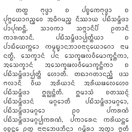
ᨲᨲ᩠ᨳ ᨻᩩᨴ᩠ᨵᩣ ᨧ ᨸᨧ᩠ᨧᩮᨠᨻᩩᨴ᩠ᨵᩣ ᨧ
ᨸᩩᨻ᩠ᨻᨿᩮᩣᨣᨬ᩠ᨧᩮᩅ ᩋᨵᩥᨣᨾᨬ᩠ᨧ ᨶᩥᩔᩣᨿ ᨸᨭᩥᩈᨾ᩠ᨽᩥᨴᩣ
ᨸᩣᨸᩩᨱᨶ᩠ᨲᩥ, ᩈᩣᩅᨠᩣ ᩈᨻ᩠ᨻᩣᨶᩥᨸᩥ ᩑᨲᩣᨶᩥ
ᨠᩣᩁᨱᩣᨶᩥ. ᨸᨭᩥᩈᨾ᩠ᨽᩥᨴᩣᨸ᩠ᨸᨲ᩠ᨲᩥᨿᩣ ᨧ
ᨸᩣᨭᩥᨿᩮᨠ᩠ᨠᩮᩣ ᨠᨾ᩠ᨾᨭ᩠ᨮᩣᨶᨽᩣᩅᨶᩣᨶᩩᨿᩮᩣᨣᩮᩣ ᨶᩣᨾ
ᨶᨲ᩠ᨳᩥ, ᩈᩮᨠ᩠ᨡᩣᨶᩴ ᨸᨶ ᩈᩮᨠ᩠ᨡᨹᩃᩅᩥᨾᩮᩣᨠ᩠ᨡᨶ᩠ᨲᩥᨠᩣ,
ᩋᩈᩮᨠ᩠ᨡᩣᨶᩴ ᩋᩈᩮᨠ᩠ᨡᨹᩃᩅᩥᨾᩮᩣᨠ᩠ᨡᨶ᩠ᨲᩥᨠᩣ ᨧ
ᨸᨭᩥᩈᨾ᩠ᨽᩥᨴᩣᨸ᩠ᨸᨲ᩠ᨲᩥ ᩉᩮᩣᨲᩥ. ᨲᨳᩣᨣᨲᩣᨶᨬ᩠ᩉᩥ ᨴᩈ
ᨻᩃᩣᨶᩥ ᩅᩥᨿ ᩋᩁᩥᨿᩣᨶᩴ ᩋᩁᩥᨿᨹᩃᩮᩉᩮᩅ
ᨸᨭᩥᩈᨾ᩠ᨽᩥᨴᩣ ᩍᨩ᩠ᨫᨶ᩠ᨲᩦᨲᩥ. ᩍᨾᩣᩈᩴ ᨧᨲᩔᨶ᩠ᨶᩴ
ᨸᨭᩥᩈᨾ᩠ᨽᩥᨴᩣᨶᩴ ᨾᨣ᩠ᨣᩮᩣᨲᩥ ᨸᨭᩥᩈᨾ᩠ᨽᩥᨴᩣᨾᨣ᩠ᨣᩮᩣ,
ᨸᨭᩥᩈᨾ᩠ᨽᩥᨴᩣᨾᨣ᩠ᨣᩮᩣ ᩑᩅ ᨸᨠᩁᨱᩴ
ᨸᨭᩥᩈᨾ᩠ᨽᩥᨴᩣᨾᨣ᩠ᨣᨸ᩠ᨸᨠᩁᨱᩴ, ᨸᨠᩣᩁᩮᨶ ᨠᩁᩦᨿᨶ᩠ᨲᩮ
ᩅᩩᨧ᩠ᨧᨶ᩠ᨲᩮ ᩑᨲ᩠ᨳ ᨶᩣᨶᩣᨽᩮᨴᨽᩥᨶ᩠ᨶᩣ ᨣᨾ᩠ᨽᩦᩁᩣ ᩋᨲ᩠ᨳᩣ ᩍᨲᩥ