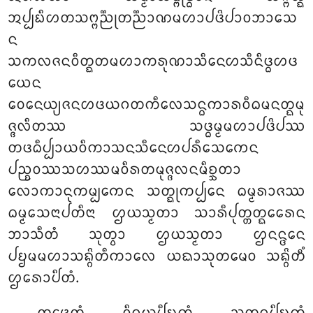
ᩋᨸ᩠ᨸᨭᩥᩉᨲᩈᨻ᩠ᨻᨬ᩠ᨬᩩᨲᨬ᩠ᨬᩣᨱᨾᩉᩣᨸᨴᩦᨸᩣᩅᨽᩣᩈᩮ
ᨶ
ᩈᨠᩃᨩᨶᩅᩥᨲ᩠ᨳᨲᨾᩉᩣᨠᩁᩩᨱᩣᩈᩥᨶᩮᩉᩈᩥᨶᩥᨴ᩠ᨵᩉᨴ
ᨿᩮᨶ
ᩅᩮᨶᩮᨿ᩠ᨿᨩᨶᩉᨴᨿᨣᨲᨠᩥᩃᩮᩈᨶ᩠ᨵᨠᩣᩁᩅᩥᨵᨾᨶᨲ᩠ᨳᨾᩩ
ᨩ᩠ᨩᩃᩥᨲᩔ ᩈᨴ᩠ᨵᨾ᩠ᨾᨾᩉᩣᨸᨴᩦᨸᩔ
ᨲᨴᨵᩥᨸ᩠ᨸᩣᨿᩅᩥᨠᩣᩈᨶᩈᩥᨶᩮᩉᨸᩁᩥᩈᩮᨠᩮᨶ
ᨸᨬ᩠ᨧᩅᩔᩈᩉᩔᨾᩅᩥᩁᨲᨾᩩᨩ᩠ᨩᩃᨶᨾᩥᨧ᩠ᨨᨲᩣ
ᩃᩮᩣᨠᩣᨶᩩᨠᨾ᩠ᨸᨠᩮᨶ ᩈᨲ᩠ᨳᩩᨠᨸ᩠ᨸᩮᨶ ᨵᨾ᩠ᨾᩁᩣᨩᩔ
ᨵᨾ᩠ᨾᩈᩮᨶᩣᨸᨲᩥᨶᩣ ᩌᨿᩈ᩠ᨾᨲᩣ ᩈᩣᩁᩥᨸᩩᨲ᩠ᨲᨲ᩠ᨳᩮᩁᩮᨶ
ᨽᩣᩈᩥᨲᩴ ᩈᩩᨲ᩠ᩅᩣ ᩌᨿᩈ᩠ᨾᨲᩣ ᩌᨶᨶ᩠ᨴᩮᨶ
ᨸᨮᨾᨾᩉᩣᩈᨦ᩠ᨣᩦᨲᩥᨠᩣᩃᩮ ᨿᨳᩣᩈᩩᨲᨾᩮᩅ ᩈᨦ᩠ᨣᩦᨲᩥᩴ
ᩌᩁᩮᩣᨸᩥᨲᩴ.