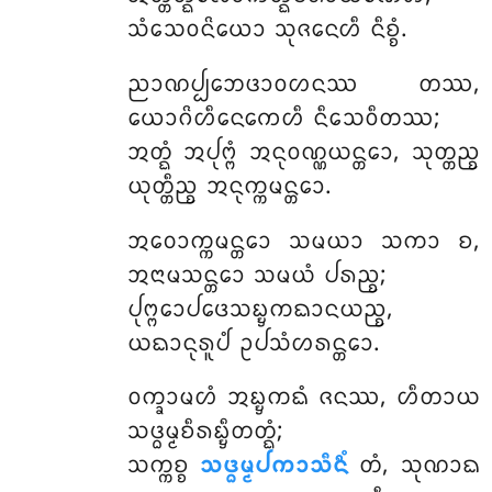
ᩈᩴᩈᩮᩅᨶᩦᨿᩮᩣ ᩈᩩᨩᨶᩮᩉᩥ ᨶᩥᨧ᩠ᨧᩴ.
ᨬᩣᨱᨸ᩠ᨸᨽᩮᨴᩣᩅᩉᨶᩔ ᨲᩔ,
ᨿᩮᩣᨣᩦᩉᩥᨶᩮᨠᩮᩉᩥ ᨶᩥᩈᩮᩅᩥᨲᩔ;
ᩋᨲ᩠ᨳᩴ ᩋᨸᩩᨻ᩠ᨻᩴ ᩋᨶᩩᩅᨱ᩠ᨱᨿᨶ᩠ᨲᩮᩣ, ᩈᩩᨲ᩠ᨲᨬ᩠ᨧ
ᨿᩩᨲ᩠ᨲᩥᨬ᩠ᨧ ᩋᨶᩩᨠ᩠ᨠᨾᨶ᩠ᨲᩮᩣ.
ᩋᩅᩮᩣᨠ᩠ᨠᨾᨶ᩠ᨲᩮᩣ ᩈᨾᨿᩣ ᩈᨠᩣ ᨧ,
ᩋᨶᩣᨾᩈᨶ᩠ᨲᩮᩣ ᩈᨾᨿᩴ ᨸᩁᨬ᩠ᨧ;
ᨸᩩᨻ᩠ᨻᩮᩣᨸᨴᩮᩈᨭ᩠ᨮᨠᨳᩣᨶᨿᨬ᩠ᨧ,
ᨿᨳᩣᨶᩩᩁᩪᨸᩴ ᩏᨸᩈᩴᩉᩁᨶ᩠ᨲᩮᩣ.
ᩅᨠ᩠ᨡᩣᨾᩉᩴ ᩋᨭ᩠ᨮᨠᨳᩴ ᨩᨶᩔ, ᩉᩥᨲᩣᨿ
ᩈᨴ᩠ᨵᨾ᩠ᨾᨧᩥᩁᨭ᩠ᨮᩥᨲᨲ᩠ᨳᩴ;
ᩈᨠ᩠ᨠᨧ᩠ᨧ
ᩈᨴ᩠ᨵᨾ᩠ᨾᨸᨠᩣᩈᩥᨶᩥᩴ
ᨲᩴ, ᩈᩩᨱᩣᨳ