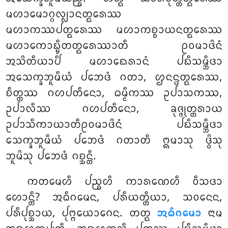
ᨾᩉᩣᨾᩮᩣᨣ᩠ᨣᩃ᩠ᩃᩣᨶᨲ᩠ᨳᩮᩁᩔ
ᨾᩉᩣᨠᩔᨸᨲ᩠ᨳᩮᩁᩔ ᨾᩉᩣᨠᨧ᩠ᨧᩣᨿᨶᨲ᩠ᨳᩮᩁᩔ
ᨾᩉᩣᨠᩮᩣᨭ᩠ᨮᩥᨲᨲ᩠ᨳᩮᩁᩔᩣᨲᩥ ᩑᩅᨾᩣᨴᩦᨶᩴ
ᩋᩈᩦᨲᩥᨿᩣᨸᩥ ᨾᩉᩣᨳᩮᩁᩣᨶᩴ ᨸᨭᩥᩈᨾ᩠ᨽᩥᨴᩣ
ᩋᩈᩮᨠ᩠ᨡᨽᩪᨾᩥᨿᩴ ᨸᨽᩮᨴᩴ ᨣᨲᩣ, ᩌᨶᨶ᩠ᨴᨲ᩠ᨳᩮᩁᩔ,
ᨧᩥᨲ᩠ᨲᩔ ᨣᩉᨸᨲᩥᨶᩮᩣ, ᨵᨾ᩠ᨾᩥᨠᩔ ᩏᨸᩣᩈᨠᩔ,
ᩏᨸᩣᩃᩥᩔ ᨣᩉᨸᨲᩥᨶᩮᩣ, ᨡᩩᨩ᩠ᨩᩩᨲ᩠ᨲᩁᩣᨿ
ᩏᨸᩣᩈᩥᨠᩣᨿᩣᨲᩥᩑᩅᨾᩣᨴᩦᨶᩴ
ᨸᨭᩥᩈᨾ᩠ᨽᩥᨴᩣ
ᩈᩮᨠ᩠ᨡᨽᩪᨾᩥᨿᩴ ᨸᨽᩮᨴᩴ ᨣᨲᩣᨲᩥ ᩍᨾᩣᩈᩩ ᨴ᩠ᩅᩦᩈᩩ
ᨽᩪᨾᩦᩈᩩ ᨸᨽᩮᨴᩴ ᨣᨧ᩠ᨨᨶ᩠ᨲᩥ.
ᨠᨲᨾᩮᩉᩥ ᨸᨬ᩠ᨧᩉᩥ ᨠᩣᩁᨱᩮᩉᩥ ᩅᩥᩈᨴᩣ
ᩉᩮᩣᨶ᩠ᨲᩥ? ᩋᨵᩥᨣᨾᩮᨶ, ᨸᩁᩥᨿᨲ᩠ᨲᩥᨿᩣ, ᩈᩅᨶᩮᨶ,
ᨸᩁᩥᨸᩩᨧ᩠ᨨᩣᨿ, ᨸᩩᨻ᩠ᨻᨿᩮᩣᨣᩮᨶ. ᨲᨲ᩠ᨳ
ᩋᨵᩥᨣᨾᩮᩣ
ᨶᩣᨾ