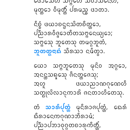
ᨴᩮᩣᩈᩮᩉᩥ ᩈᨻ᩠ᨻᩮᩉᩥ ᩈᩅᩣᩈᨶᩮᩉᩥ,
ᨾᩩᨲ᩠ᨲᩮᩣ ᩅᩥᨾᩩᨲ᩠ᨲᩥᩴ ᨸᩁᨾᨬ᩠ᨧ ᨴᩣᨲᩣ.
ᨶᩥᨧ᩠ᨧᩴ ᨴᨿᩣᨧᨶ᩠ᨴᨶᩈᩦᨲᨧᩥᨲ᩠ᨲᩮᩣ,
ᨸᨬ᩠ᨬᩣᩁᩅᩥᨩ᩠ᨩᩮᩣᨲᩥᨲᩈᨻ᩠ᨻᨶᩮᨿ᩠ᨿᩮᩣ;
ᩈᨻ᩠ᨻᩮᩈᩩ ᨽᩪᨲᩮᩈᩩ ᨲᨾᨣ᩠ᨣᨽᩪᨲᩴ,
ᨽᩪᨲᨲ᩠ᨳᨶᩣᨳᩴ
ᩈᩥᩁᩈᩣ ᨶᨾᩥᨲ᩠ᩅᩣ.
ᨿᩮᩣ
ᩈᨻ᩠ᨻᨽᩪᨲᩮᩈᩩ ᨾᩩᨶᩦᩅ ᩋᨣ᩠ᨣᩮᩣ,
ᩋᨶᨶ᩠ᨲᩈᨦ᩠ᨡᩮᩈᩩ ᨩᩥᨶᨲ᩠ᨲᨩᩮᩈᩩ;
ᩋᩉᩪ ᨴᨿᩣᨬᩣᨱᨣᩩᨱᩮᩉᩥ
ᩈᨲ᩠ᨳᩩᩃᩦᩃᩣᨶᩩᨠᩣᩁᩦ ᨩᨶᨲᩣᩉᩥᨲᩮᩈᩩ.
ᨲᩴ
ᩈᩣᩁᩥᨸᩩᨲ᩠ᨲᩴ
ᨾᩩᨶᩥᩁᩣᨩᨸᩩᨲ᩠ᨲᩴ, ᨳᩮᩁᩴ
ᨳᩥᩁᩣᨶᩮᨠᨣᩩᨱᩣᨽᩥᩁᩣᨾᩴ;
ᨸᨬ᩠ᨬᩣᨸᨽᩣᩅᩩᨣ᩠ᨣᨲᨧᩣᩁᩩᨠᩥᨲ᩠ᨲᩥᩴ,