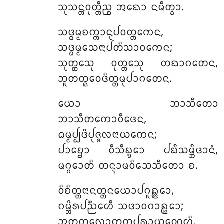
ᩈᩩᩈᨶ᩠ᨲᩅᩩᨲ᩠ᨲᩥᨬ᩠ᨧ ᩋᨳᩮᩣ ᨶᨾᩥᨲ᩠ᩅᩣ.
ᩈᨴ᩠ᨵᨾ᩠ᨾᨧᨠ᩠ᨠᩣᨶᩩᨸᩅᨲ᩠ᨲᨠᩮᨶ
,
ᩈᨴ᩠ᨵᨾ᩠ᨾᩈᩮᨶᩣᨸᨲᩥᩈᩣᩅᨠᩮᨶ;
ᩈᩩᨲ᩠ᨲᩮᩈᩩ ᩅᩩᨲ᩠ᨲᩮᩈᩩ ᨲᨳᩣᨣᨲᩮᨶ,
ᨽᩪᨲᨲ᩠ᨳᩅᩮᨴᩥᨲ᩠ᨲᨾᩩᨸᩣᨣᨲᩮᨶ.
ᨿᩮᩣ
ᨽᩣᩈᩥᨲᩮᩣ
ᨽᩣᩈᩥᨲᨠᩮᩣᩅᩥᨴᩮᨶ,
ᨵᨾ᩠ᨾᨸ᩠ᨸᨴᩦᨸᩩᨩ᩠ᨩᩃᨶᩣᨿᨠᩮᨶ;
ᨸᩣᨮᩮᩣ ᩅᩥᩈᩥᨭ᩠ᨮᩮᩣ ᨸᨭᩥᩈᨾ᩠ᨽᩥᨴᩣᨶᩴ,
ᨾᨣ᩠ᨣᩮᩣᨲᩥ ᨲᨶ᩠ᨶᩣᨾᩅᩥᩈᩮᩈᩥᨲᩮᩣ ᨧ.
ᩅᩥᨧᩥᨲ᩠ᨲᨶᩣᨶᨲ᩠ᨲᨶᨿᩮᩣᨸᨣᩪᩊ᩠ᩉᩮᩣ,
ᨣᨾ᩠ᨽᩦᩁᨸᨬ᩠ᨬᩮᩉᩥ ᩈᨴᩣᩅᨣᩣᩊ᩠ᩉᩮᩣ;
ᩋᨲ᩠ᨲᨲ᩠ᨳᩃᩮᩣᨠᨲ᩠ᨳᨸᩁᩣᨿᨱᩮᩉᩥ,