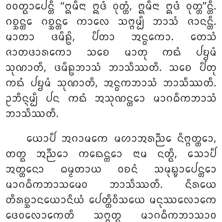
ᩅᩅᨲ᩠ᨳᩣᨸᩮᨶ᩠ᨲᩥ ‘‘ᩍᨾᩥᨶᩣ ᩍᨴᩴ ᩅᩩᨲ᩠ᨲᩴ, ᩍᨾᩥᨶᩣ ᩍᨴᩴ ᩅᩩᨲ᩠ᨲ’’ᨶ᩠ᨲᩥ.
ᨣᨧ᩠ᨨᨶ᩠ᨲᩮ ᨣᨧ᩠ᨨᨶ᩠ᨲᩮ ᨠᩣᩃᩮ ᩈᨻ᩠ᨻᨾ᩠ᨸᩥ ᨽᩣᩈᩴ ᨩᩣᨶᨶ᩠ᨲᩥ.
ᨾᩣᨲᩣ ᨴᨾᩥᩊᩦ, ᨸᩥᨲᩣ ᩋᨶ᩠ᨵᨠᩮᩣ. ᨲᩮᩈᩴ
ᨩᩣᨲᨴᩣᩁᨠᩮᩣ ᩈᨧᩮ ᨾᩣᨲᩩ ᨠᨳᩴ ᨸᨮᨾᩴ
ᩈᩩᨱᩣᨲᩥ
, ᨴᨾᩥᩊᨽᩣᩈᩴ ᨽᩣᩈᩥᩔᨲᩥ. ᩈᨧᩮ ᨸᩥᨲᩩ
ᨠᨳᩴ ᨸᨮᨾᩴ ᩈᩩᨱᩣᨲᩥ, ᩋᨶ᩠ᨵᨠᨽᩣᩈᩴ ᨽᩣᩈᩥᩔᨲᩥ.
ᩏᨽᩥᨶ᩠ᨶᨾ᩠ᨸᩥ ᨸᨶ ᨠᨳᩴ ᩋᩈᩩᨱᨶ᩠ᨲᩮᩣ ᨾᩣᨣᨵᩥᨠᨽᩣᩈᩴ
ᨽᩣᩈᩥᩔᨲᩥ.
ᨿᩮᩣᨸᩥ ᩋᨣᩣᨾᨠᩮ ᨾᩉᩣᩋᩁᨬ᩠ᨬᩮ ᨶᩥᨻ᩠ᨻᨲ᩠ᨲᩮᩣ,
ᨲᨲ᩠ᨳ ᩋᨬ᩠ᨬᩮᩣ ᨠᨳᩮᨶ᩠ᨲᩮᩣ ᨶᩣᨾ ᨶᨲ᩠ᨳᩥ, ᩈᩮᩣᨸᩥ
ᩋᨲ᩠ᨲᨶᩮᩣ ᨵᨾ᩠ᨾᨲᩣᨿ ᩅᨧᨶᩴ ᩈᨾᩩᨭ᩠ᨮᩣᨸᩮᨶ᩠ᨲᩮᩣ
ᨾᩣᨣᨵᩥᨠᨽᩣᩈᨾᩮᩅ ᨽᩣᩈᩥᩔᨲᩥ. ᨶᩥᩁᨿᩮ
ᨲᩥᩁᨧ᩠ᨨᩣᨶᨿᩮᩣᨶᩥᨿᩴ ᨸᩮᨲ᩠ᨲᩥᩅᩥᩈᨿᩮ ᨾᨶᩩᩔᩃᩮᩣᨠᩮ
ᨴᩮᩅᩃᩮᩣᨠᩮᨲᩥ ᩈᨻ᩠ᨻᨲ᩠ᨳ ᨾᩣᨣᨵᩥᨠᨽᩣᩈᩣᩅ