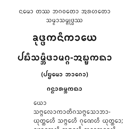
ᨶᨾᩮᩣ ᨲᩔ ᨽᨣᩅᨲᩮᩣ ᩋᩁᩉᨲᩮᩣ
ᩈᨾ᩠ᨾᩣᩈᨾ᩠ᨻᩩᨴ᩠ᨵᩔ
ᨡᩩᨴ᩠ᨴᨠᨶᩥᨠᩣᨿᩮ
ᨸᨭᩥᩈᨾ᩠ᨽᩥᨴᩣᨾᨣ᩠ᨣ-ᩋᨭ᩠ᨮᨠᨳᩣ
(ᨸᨮᨾᩮᩣ ᨽᩣᨣᩮᩣ)
ᨣᨶ᩠ᨳᩣᩁᨾ᩠ᨽᨠᨳᩣ
ᨿᩮᩣ
ᩈᨻ᩠ᨻᩃᩮᩣᨠᩣᨲᩥᨣᩈᨻ᩠ᨻᩈᩮᩣᨽᩣ-
ᨿᩩᨲ᩠ᨲᩮᩉᩥ ᩈᨻ᩠ᨻᩮᩉᩥ ᨣᩩᨱᩮᩉᩥ ᨿᩩᨲ᩠ᨲᩮᩣ;