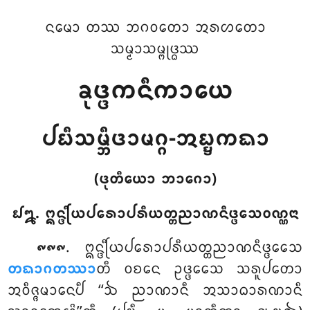
ᨶᨾᩮᩣ ᨲᩔ ᨽᨣᩅᨲᩮᩣ ᩋᩁᩉᨲᩮᩣ
ᩈᨾ᩠ᨾᩣᩈᨾ᩠ᨻᩩᨴ᩠ᨵᩔ
ᨡᩩᨴ᩠ᨴᨠᨶᩥᨠᩣᨿᩮ
ᨸᨭᩥᩈᨾ᩠ᨽᩥᨴᩣᨾᨣ᩠ᨣ-ᩋᨭ᩠ᨮᨠᨳᩣ
(ᨴᩩᨲᩥᨿᩮᩣ ᨽᩣᨣᩮᩣ)
᪖᪘. ᩍᨶ᩠ᨴᩕᩥᨿᨸᩁᩮᩣᨸᩁᩥᨿᨲ᩠ᨲᨬᩣᨱᨶᩥᨴ᩠ᨴᩮᩈᩅᨱ᩠ᨱᨶᩣ
. ᩍᨶ᩠ᨴᩕᩥᨿᨸᩁᩮᩣᨸᩁᩥᨿᨲ᩠ᨲᨬᩣᨱᨶᩥᨴ᩠ᨴᩮᩈᩮ
᪑᪑᪑
ᨲᨳᩣᨣᨲᩔᩣ
ᨲᩥ ᩅᨧᨶᩮ ᩏᨴ᩠ᨴᩮᩈᩮ ᩈᩁᩪᨸᨲᩮᩣ
ᩋᩅᩥᨩ᩠ᨩᨾᩣᨶᩮᨸᩥ ‘‘ᨨ ᨬᩣᨱᩣᨶᩥ ᩋᩈᩣᨵᩣᩁᨱᩣᨶᩥ