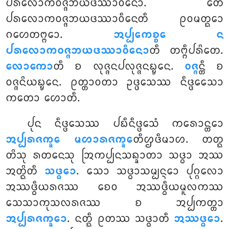
ᨸᩁᩃᩮᩣᨠᩅᨩ᩠ᨩᨽᨿᨴᩔᩣᩅᩥᨶᩮᩣ. ᨲᩮ
ᨸᩁᩃᩮᩣᨠᩅᨩ᩠ᨩᨽᨿᨴᩔᩣᩅᩥᨶᩮᨲᩥ ᩑᩅᨾᨲ᩠ᨳᩮᩣ
ᨣᩉᩮᨲᨻ᩠ᨻᩮᩣ.
ᩋᨸ᩠ᨸᩮᨠᨧ᩠ᨧᩮ ᨶ
ᨸᩁᩃᩮᩣᨠᩅᨩ᩠ᨩᨽᨿᨴᩔᩣᩅᩥᨶᩮᩣ
ᨲᩥ ᨲᨻ᩠ᨻᩥᨸᩁᩦᨲᩮ.
ᩃᩮᩣᨠᩮᩣ
ᨲᩥ ᨧ ᩃᩩᨩ᩠ᨩᨶᨸᩃᩩᨩ᩠ᨩᨶᨭ᩠ᨮᩮᨶ.
ᩅᨩ᩠ᨩ
ᨶ᩠ᨲᩥ ᨧ
ᩅᨩ᩠ᨩᨶᩦᨿᨭ᩠ᨮᩮᨶ. ᩑᨲ᩠ᨲᩣᩅᨲᩣ ᩏᨴ᩠ᨴᩮᩈᩔ ᨶᩥᨴ᩠ᨴᩮᩈᩮᩣ
ᨠᨲᩮᩣ ᩉᩮᩣᨲᩥ.
ᨸᩩᨶ
ᨶᩥᨴ᩠ᨴᩮᩈᩔ ᨸᨭᩥᨶᩥᨴ᩠ᨴᩮᩈᩴ ᨠᩁᩮᩣᨶ᩠ᨲᩮᩣ
ᩋᨸ᩠ᨸᩁᨩᨠ᩠ᨡᩮ ᨾᩉᩣᩁᨩᨠ᩠ᨡᩮ
ᨲᩥᩌᨴᩥᨾᩣᩉ. ᨲᨲ᩠ᨳ
ᨲᩦᩈᩩ ᩁᨲᨶᩮᩈᩩ ᩒᨠᨸ᩠ᨸᨶᩈᨦ᩠ᨡᩣᨲᩣ ᩈᨴ᩠ᨵᩣ ᩋᩔ
ᩋᨲ᩠ᨳᩦᨲᩥ
ᩈᨴ᩠ᨵᩮᩣ
. ᩈᩮᩣ ᩈᨴ᩠ᨵᩣᩈᨾ᩠ᨸᨶ᩠ᨶᩮᩣ ᨸᩩᨣ᩠ᨣᩃᩮᩣ
ᩋᩔᨴ᩠ᨵᩥᨿᩁᨩᩔ ᨧᩮᩅ ᩋᩔᨴ᩠ᨵᩥᨿᨾᩪᩃᨠᩔ
ᩈᩮᩈᩣᨠᩩᩈᩃᩁᨩᩔ ᨧ ᩋᨸ᩠ᨸᨠᨲ᩠ᨲᩣ
ᩋᨸ᩠ᨸᩁᨩᨠ᩠ᨡᩮᩣ
. ᨶᨲ᩠ᨳᩥ ᩑᨲᩔ ᩈᨴ᩠ᨵᩣᨲᩥ
ᩋᩔᨴ᩠ᨵᩮᩣ
.