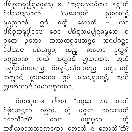
ᨸᨭᩥᨧ᩠ᨧᩈᨾᩩᨸ᩠ᨸᨶ᩠ᨶᨵᨾ᩠ᨾᩮᩈᩩ ᨧ. ‘‘ᩋᨶᩩᩃᩮᩣᨾᩥᨠᩣ ᨡᨶ᩠ᨲᩦ’’ᨲᩥ
ᩅᩥᨸᩔᨶᩣᨬᩣᨱᩴ. ‘‘ᨿᨳᩣᨽᩪᨲᩴ ᨬᩣᨱ’’ᨶ᩠ᨲᩥ
ᨾᨣ᩠ᨣᨬᩣᨱᩴ. ᩍᨴᩴ ᩅᩩᨲ᩠ᨲᩴ ᩉᩮᩣᨲᩥ – ᨿᩣ
ᨸᨭᩥᨧ᩠ᨧᩈᨾᩩᨸ᩠ᨸᩣᨴᩮ ᨧᩮᩅ ᨸᨭᩥᨧ᩠ᨧᩈᨾᩩᨸ᩠ᨸᨶ᩠ᨶᨵᨾ᩠ᨾᩮᩈᩩ
ᨧ
ᩑᨲᩮ ᩏᨽᩮᩣ ᩈᩔᨲᩩᨧ᩠ᨨᩮᨴᩋᨶ᩠ᨲᩮ ᩋᨶᩩᨸᨣᨶ᩠ᨲ᩠ᩅᩣ
ᩅᩥᨸᩔᨶᩣ ᨸᨭᩥᩃᨴ᩠ᨵᩣ, ᨿᨬ᩠ᨧ ᨲᨲᩮᩣ ᩏᨲ᩠ᨲᩁᩥ
ᨾᨣ᩠ᨣᨬᩣᨱᩴ, ᩋᨿᩴ ᩈᨲ᩠ᨲᩣᨶᩴ ᩌᩈᨿᩮᩣ. ᩋᨿᩴ
ᩅᨭ᩠ᨭᨶᩥᩔᩥᨲᩣᨶᨬ᩠ᨧ ᩅᩥᩅᨭ᩠ᨭᨶᩥᩔᩥᨲᩣᨶᨬ᩠ᨧ ᩈᨻ᩠ᨻᩮᩈᨾ᩠ᨸᩥ
ᩈᨲ᩠ᨲᩣᨶᩴ ᩌᩈᨿᩮᩣ ᩍᨴᩴ ᩅᩈᨶᨭ᩠ᨮᩣᨶᨶ᩠ᨲᩥ. ᩋᨿᩴ
ᩌᨧᩁᩥᨿᩣᨶᩴ ᩈᨾᩣᨶᨭ᩠ᨮᨠᨳᩣ.
ᩅᩥᨲᨱ᩠ᨯᩅᩣᨴᩦ
ᨸᨶᩣᩉ ‘‘ᨾᨣ᩠ᨣᩮᩣ ᨶᩣᨾ ᩅᩣᩈᩴ
ᩅᩥᨴ᩠ᨵᩴᩈᩮᨶ᩠ᨲᩮᩣ ᨣᨧ᩠ᨨᨲᩥ, ᨲ᩠ᩅᩴ ᨾᨣ᩠ᨣᩮᩣ ᩅᩣᩈᩮᩣᨲᩥ
ᩅᨴᩮᩈᩦ’’ᨲᩥ? ᩈᩮᩣ ᩅᨲ᩠ᨲᨻ᩠ᨻᩮᩣ ‘‘ᨲ᩠ᩅᩴ
ᩋᩁᩥᨿᩅᩣᩈᨽᩣᨱᨠᩮᩣ ᩉᩮᩣᩈᩥ ᨶ ᩉᩮᩣᩈᩦ’’ᨲᩥ?