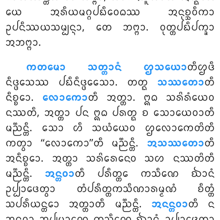
ᨿᩮ ᩋᩁᩥᨿᨾᨣ᩠ᨣᨸᨭᩥᩅᩮᨵᩔ ᩋᨶᩩᨧ᩠ᨨᩅᩥᨠᩣ
ᩏᨸᨶᩥᩔᨿᩈᨾ᩠ᨸᨶ᩠ᨶᩣ, ᨲᩮ ᨽᨻ᩠ᨻᩣ. ᩅᩩᨲ᩠ᨲᨸᨭᩥᨸᨠ᩠ᨡᩣ
ᩋᨽᨻ᩠ᨻᩣ.
ᨠᨲᨾᩮᩣ ᩈᨲ᩠ᨲᩣᨶᩴ ᩌᩈᨿᩮᩣ
ᨲᩥᩌᨴᩥ
ᨶᩥᨴ᩠ᨴᩮᩈᩔ ᨸᨭᩥᨶᩥᨴ᩠ᨴᩮᩈᩮᩣ. ᨲᨲ᩠ᨳ
ᩈᩔᨲᩮᩣ
ᨲᩥ
ᨶᩥᨧ᩠ᨧᩮᩣ.
ᩃᩮᩣᨠᩮᩣ
ᨲᩥ ᩋᨲ᩠ᨲᩣ. ᩍᨵ ᩈᩁᩦᩁᩴᨿᩮᩅ
ᨶᩔᨲᩥ, ᩋᨲ᩠ᨲᩣ ᨸᨶ ᩍᨵ ᨸᩁᨲ᩠ᨳ ᨧ ᩈᩮᩣᨿᩮᩅᩣᨲᩥ
ᨾᨬ᩠ᨬᨶ᩠ᨲᩥ. ᩈᩮᩣ ᩉᩥ ᩈᨿᩴᨿᩮᩅ ᩌᩃᩮᩣᨠᩮᨲᩦᨲᩥ
ᨠᨲ᩠ᩅᩣ ‘‘ᩃᩮᩣᨠᩮᩣ’’ᨲᩥ ᨾᨬ᩠ᨬᨶ᩠ᨲᩥ.
ᩋᩈᩔᨲᩮᩣ
ᨲᩥ
ᩋᨶᩥᨧ᩠ᨧᩮᩣ. ᩋᨲ᩠ᨲᩣ ᩈᩁᩦᩁᩮᨶᩮᩅ ᩈᩉ ᨶᩔᨲᩦᨲᩥ
ᨾᨬ᩠ᨬᨶ᩠ᨲᩥ.
ᩋᨶ᩠ᨲᩅᩣ
ᨲᩥ ᨸᩁᩥᨲ᩠ᨲᩮ ᨠᩈᩥᨱᩮ ᨫᩣᨶᩴ
ᩏᨸ᩠ᨸᩣᨴᩮᨲ᩠ᩅᩣ ᨲᩴᨸᩁᩥᨲ᩠ᨲᨠᩈᩥᨱᩣᩁᨾ᩠ᨾᨱᩴ ᨧᩥᨲ᩠ᨲᩴ
ᩈᨸᩁᩥᨿᨶ᩠ᨲᩮᩣ
ᩋᨲ᩠ᨲᩣᨲᩥ ᨾᨬ᩠ᨬᨶ᩠ᨲᩥ.
ᩋᨶᨶ᩠ᨲᩅᩣ
ᨲᩥ ᨶ
ᩋᨶ᩠ᨲᩅᩣ ᩋᨸ᩠ᨸᨾᩣᨱᩮ ᨠᩈᩥᨱᩮ ᨫᩣᨶᩴ ᩏᨸ᩠ᨸᩣᨴᩮᨲ᩠ᩅᩣ