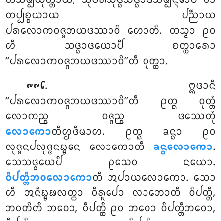
ᨲᩴᩈᨾ᩠ᨸᨿᩩᨲ᩠ᨲᩣᨿ, ᩈᩩᨸᩁᩥᩈᩩᨴ᩠ᨵᩈᨴ᩠ᨵᩣᨴᩥᩈᨾ᩠ᨸᨶ᩠ᨶᩮᩣᨸᩥ ᩅᩣ
ᨲᨸ᩠ᨸᨧ᩠ᨧᨿᩣᨿ ᨸᨬ᩠ᨬᩣᨿ
ᨸᩁᩃᩮᩣᨠᩅᨩ᩠ᨩᨽᨿᨴᩔᩣᩅᩦ ᩉᩮᩣᨲᩥ. ᨲᩈ᩠ᨾᩣ ᩑᩅ
ᩉᩥ ᩈᨴ᩠ᨵᩣᨴᨿᩮᩣᨸᩥ ᨧᨲ᩠ᨲᩣᩁᩮᩣ
‘‘ᨸᩁᩃᩮᩣᨠᩅᨩ᩠ᨩᨽᨿᨴᩔᩣᩅᩦ’’ᨲᩥ ᩅᩩᨲ᩠ᨲᩣ.
. ᩍᨴᩣᨶᩥ
᪑᪑᪒
‘‘ᨸᩁᩃᩮᩣᨠᩅᨩ᩠ᨩᨽᨿᨴᩔᩣᩅᩦ’’ᨲᩥ ᩑᨲ᩠ᨳ ᩅᩩᨲ᩠ᨲᩴ
ᩃᩮᩣᨠᨬ᩠ᨧ ᩅᨩ᩠ᨩᨬ᩠ᨧ ᨴᩔᩮᨲᩩᩴ
ᩃᩮᩣᨠᩮᩣ
ᨲᩥᩌᨴᩥᨾᩣᩉ. ᩑᨲ᩠ᨳ ᨡᨶ᩠ᨵᩣ ᩑᩅ
ᩃᩩᨩ᩠ᨩᨶᨸᩃᩩᨩ᩠ᨩᨶᨭ᩠ᨮᩮᨶ ᩃᩮᩣᨠᩮᩣᨲᩥ
ᨡᨶ᩠ᨵᩃᩮᩣᨠᩮᩣ
.
ᩈᩮᩈᨴ᩠ᩅᨿᩮᨸᩥ ᩑᩈᩮᩅ ᨶᨿᩮᩣ.
ᩅᩥᨸᨲ᩠ᨲᩥᨽᩅᩃᩮᩣᨠᩮᩣ
ᨲᩥ ᩋᨸᩣᨿᩃᩮᩣᨠᩮᩣ. ᩈᩮᩣ
ᩉᩥ ᩋᨶᩥᨭ᩠ᨮᨹᩃᨲ᩠ᨲᩣ ᩅᩥᩁᩪᨸᩮᩣ ᩃᩣᨽᩮᩣᨲᩥ ᩅᩥᨸᨲ᩠ᨲᩥ,
ᨽᩅᨲᩦᨲᩥ ᨽᩅᩮᩣ, ᩅᩥᨸᨲ᩠ᨲᩥ ᩑᩅ ᨽᩅᩮᩣ ᩅᩥᨸᨲ᩠ᨲᩥᨽᩅᩮᩣ,