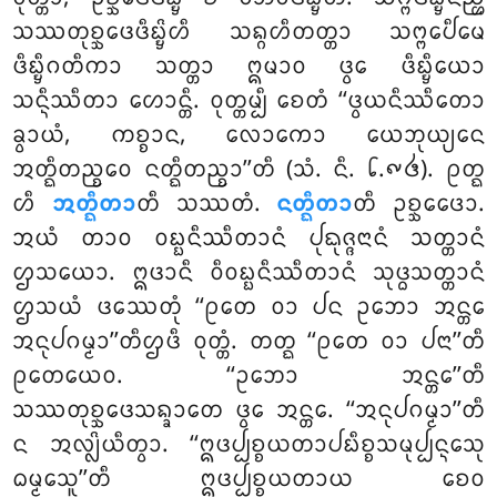
ᩈᩔᨲᩩᨧ᩠ᨨᩮᨴᨴᩥᨭ᩠ᨮᩦᩉᩥ ᩈᨦ᩠ᨣᩉᩥᨲᨲ᩠ᨲᩣ ᩈᨻ᩠ᨻᩮᨸᩥᨾᩮ
ᨴᩥᨭ᩠ᨮᩥᨣᨲᩥᨠᩣ ᩈᨲ᩠ᨲᩣ ᩍᨾᩣᩅ ᨴ᩠ᩅᩮ ᨴᩥᨭ᩠ᨮᩥᨿᩮᩣ
ᩈᨶ᩠ᨶᩥᩔᩥᨲᩣ ᩉᩮᩣᨶ᩠ᨲᩥ. ᩅᩩᨲ᩠ᨲᨾ᩠ᨸᩥ ᨧᩮᨲᩴ ‘‘ᨴ᩠ᩅᨿᨶᩥᩔᩥᨲᩮᩣ
ᨡ᩠ᩅᩣᨿᩴ, ᨠᨧ᩠ᨧᩣᨶ, ᩃᩮᩣᨠᩮᩣ ᨿᩮᨽᩩᨿ᩠ᨿᩮᨶ
ᩋᨲ᩠ᨳᩥᨲᨬ᩠ᨧᩮᩅ ᨶᨲ᩠ᨳᩥᨲᨬ᩠ᨧᩣ’’ᨲᩥ (ᩈᩴ. ᨶᩥ. ᪒.᪑᪕). ᩑᨲ᩠ᨳ
ᩉᩥ
ᩋᨲ᩠ᨳᩥᨲᩣ
ᨲᩥ ᩈᩔᨲᩴ.
ᨶᨲ᩠ᨳᩥᨲᩣ
ᨲᩥ ᩏᨧ᩠ᨨᩮᨴᩮᩣ.
ᩋᨿᩴ ᨲᩣᩅ ᩅᨭ᩠ᨭᨶᩥᩔᩥᨲᩣᨶᩴ ᨸᩩᨳᩩᨩ᩠ᨩᨶᩣᨶᩴ ᩈᨲ᩠ᨲᩣᨶᩴ
ᩌᩈᨿᩮᩣ. ᩍᨴᩣᨶᩥ ᩅᩥᩅᨭ᩠ᨭᨶᩥᩔᩥᨲᩣᨶᩴ ᩈᩩᨴ᩠ᨵᩈᨲ᩠ᨲᩣᨶᩴ
ᩌᩈᨿᩴ ᨴᩔᩮᨲᩩᩴ ‘‘ᩑᨲᩮ ᩅᩣ ᨸᨶ ᩏᨽᩮᩣ ᩋᨶ᩠ᨲᩮ
ᩋᨶᩩᨸᨣᨾ᩠ᨾᩣ’’ᨲᩥᩌᨴᩥ ᩅᩩᨲ᩠ᨲᩴ. ᨲᨲ᩠ᨳ ‘‘ᩑᨲᩮ ᩅᩣ ᨸᨶᩣ’’ᨲᩥ
ᩑᨲᩮᨿᩮᩅ. ‘‘ᩏᨽᩮᩣ ᩋᨶ᩠ᨲᩮ’’ᨲᩥ
ᩈᩔᨲᩩᨧ᩠ᨨᩮᨴᩈᨦ᩠ᨡᩣᨲᩮ ᨴ᩠ᩅᩮ ᩋᨶ᩠ᨲᩮ. ‘‘ᩋᨶᩩᨸᨣᨾ᩠ᨾᩣ’’ᨲᩥ
ᨶ ᩋᩃ᩠ᩃᩦᨿᩥᨲ᩠ᩅᩣ. ‘‘ᩍᨴᨸ᩠ᨸᨧ᩠ᨧᨿᨲᩣᨸᨭᩥᨧ᩠ᨧᩈᨾᩩᨸ᩠ᨸᨶ᩠ᨶᩮᩈᩩ
ᨵᨾ᩠ᨾᩮᩈᩪ’’ᨲᩥ ᩍᨴᨸ᩠ᨸᨧ᩠ᨧᨿᨲᩣᨿ ᨧᩮᩅ