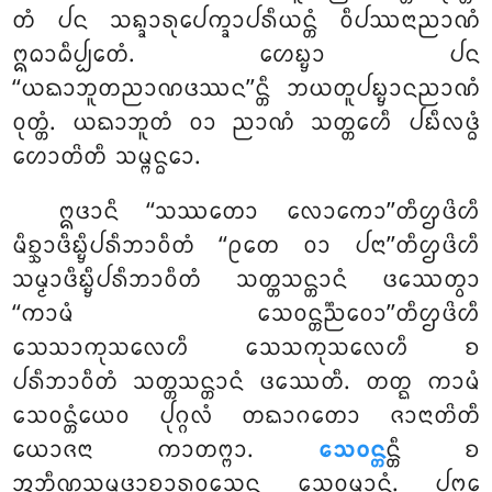
ᨲᩴ ᨸᨶ ᩈᨦ᩠ᨡᩣᩁᩩᨸᩮᨠ᩠ᨡᩣᨸᩁᩥᨿᨶ᩠ᨲᩴ ᩅᩥᨸᩔᨶᩣᨬᩣᨱᩴ
ᩍᨵᩣᨵᩥᨸ᩠ᨸᩮᨲᩴ. ᩉᩮᨭ᩠ᨮᩣ ᨸᨶ
‘‘ᨿᨳᩣᨽᩪᨲᨬᩣᨱᨴᩔᨶ’’ᨶ᩠ᨲᩥ ᨽᨿᨲᩪᨸᨭ᩠ᨮᩣᨶᨬᩣᨱᩴ
ᩅᩩᨲ᩠ᨲᩴ. ᨿᨳᩣᨽᩪᨲᩴ ᩅᩣ ᨬᩣᨱᩴ ᩈᨲ᩠ᨲᩮᩉᩥ ᨸᨭᩥᩃᨴ᩠ᨵᩴ
ᩉᩮᩣᨲᩦᨲᩥ ᩈᨾ᩠ᨻᨶ᩠ᨵᩮᩣ.
ᩍᨴᩣᨶᩥ
‘‘ᩈᩔᨲᩮᩣ ᩃᩮᩣᨠᩮᩣ’’ᨲᩥᩌᨴᩦᩉᩥ
ᨾᩥᨧ᩠ᨨᩣᨴᩥᨭ᩠ᨮᩥᨸᩁᩥᨽᩣᩅᩥᨲᩴ ‘‘ᩑᨲᩮ ᩅᩣ ᨸᨶᩣ’’ᨲᩥᩌᨴᩦᩉᩥ
ᩈᨾ᩠ᨾᩣᨴᩥᨭ᩠ᨮᩥᨸᩁᩥᨽᩣᩅᩥᨲᩴ ᩈᨲ᩠ᨲᩈᨶ᩠ᨲᩣᨶᩴ ᨴᩔᩮᨲ᩠ᩅᩣ
‘‘ᨠᩣᨾᩴ ᩈᩮᩅᨶ᩠ᨲᨬ᩠ᨬᩮᩅᩣ’’ᨲᩥᩌᨴᩦᩉᩥ
ᩈᩮᩈᩣᨠᩩᩈᩃᩮᩉᩥ ᩈᩮᩈᨠᩩᩈᩃᩮᩉᩥ ᨧ
ᨸᩁᩥᨽᩣᩅᩥᨲᩴ ᩈᨲ᩠ᨲᩈᨶ᩠ᨲᩣᨶᩴ ᨴᩔᩮᨲᩥ. ᨲᨲ᩠ᨳ ᨠᩣᨾᩴ
ᩈᩮᩅᨶ᩠ᨲᩴᨿᩮᩅ ᨸᩩᨣ᩠ᨣᩃᩴ ᨲᨳᩣᨣᨲᩮᩣ ᨩᩣᨶᩣᨲᩦᨲᩥ
ᨿᩮᩣᨩᨶᩣ ᨠᩣᨲᨻ᩠ᨻᩣ.
ᩈᩮᩅᨶ᩠ᨲ
ᨶ᩠ᨲᩥ ᨧ
ᩋᨽᩥᨱ᩠ᩉᩈᨾᩩᨴᩣᨧᩣᩁᩅᩈᩮᨶ ᩈᩮᩅᨾᩣᨶᩴ. ᨸᩩᨻ᩠ᨻᩮ