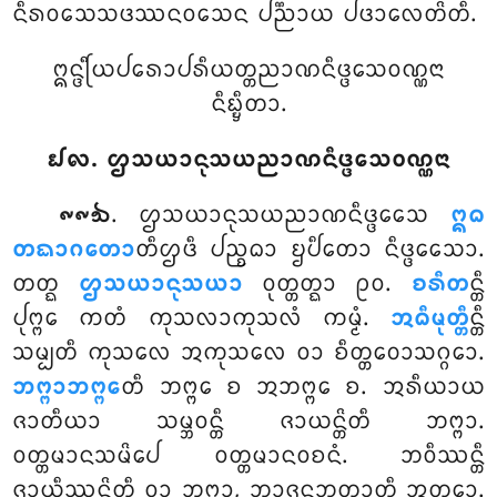
ᨶᩥᩁᩅᩈᩮᩈᨴᩔᨶᩅᩈᩮᨶ ᨸᨬ᩠ᨬᩣᨿ ᨸᨴᩣᩃᩮᨲᩦᨲᩥ.
ᩍᨶ᩠ᨴᩕᩥᨿᨸᩁᩮᩣᨸᩁᩥᨿᨲ᩠ᨲᨬᩣᨱᨶᩥᨴ᩠ᨴᩮᩈᩅᨱ᩠ᨱᨶᩣ
ᨶᩥᨭ᩠ᨮᩥᨲᩣ.
᪖᪙. ᩌᩈᨿᩣᨶᩩᩈᨿᨬᩣᨱᨶᩥᨴ᩠ᨴᩮᩈᩅᨱ᩠ᨱᨶᩣ
. ᩌᩈᨿᩣᨶᩩᩈᨿᨬᩣᨱᨶᩥᨴ᩠ᨴᩮᩈᩮ
ᩍᨵ
᪑᪑᪓
ᨲᨳᩣᨣᨲᩮᩣ
ᨲᩥᩌᨴᩥ ᨸᨬ᩠ᨧᨵᩣ ᨮᨸᩥᨲᩮᩣ ᨶᩥᨴ᩠ᨴᩮᩈᩮᩣ.
ᨲᨲ᩠ᨳ
ᩌᩈᨿᩣᨶᩩᩈᨿᩣ
ᩅᩩᨲ᩠ᨲᨲ᩠ᨳᩣ ᩑᩅ.
ᨧᩁᩥᨲ
ᨶ᩠ᨲᩥ
ᨸᩩᨻ᩠ᨻᩮ ᨠᨲᩴ ᨠᩩᩈᩃᩣᨠᩩᩈᩃᩴ ᨠᨾ᩠ᨾᩴ.
ᩋᨵᩥᨾᩩᨲ᩠ᨲᩥ
ᨶ᩠ᨲᩥ
ᩈᨾ᩠ᨸᨲᩥ ᨠᩩᩈᩃᩮ ᩋᨠᩩᩈᩃᩮ ᩅᩣ ᨧᩥᨲ᩠ᨲᩅᩮᩣᩈᨣ᩠ᨣᩮᩣ.
ᨽᨻ᩠ᨻᩣᨽᨻ᩠ᨻᩮ
ᨲᩥ ᨽᨻ᩠ᨻᩮ ᨧ ᩋᨽᨻ᩠ᨻᩮ ᨧ. ᩋᩁᩥᨿᩣᨿ
ᨩᩣᨲᩥᨿᩣ ᩈᨾ᩠ᨽᩅᨶ᩠ᨲᩥ ᨩᩣᨿᨶ᩠ᨲᩦᨲᩥ ᨽᨻ᩠ᨻᩣ.
ᩅᨲ᩠ᨲᨾᩣᨶᩈᨾᩦᨸᩮ ᩅᨲ᩠ᨲᨾᩣᨶᩅᨧᨶᩴ. ᨽᩅᩥᩔᨶ᩠ᨲᩥ
ᨩᩣᨿᩥᩔᨶ᩠ᨲᩦᨲᩥ ᩅᩣ ᨽᨻ᩠ᨻᩣ, ᨽᩣᨩᨶᨽᩪᨲᩣᨲᩥ ᩋᨲ᩠ᨳᩮᩣ.