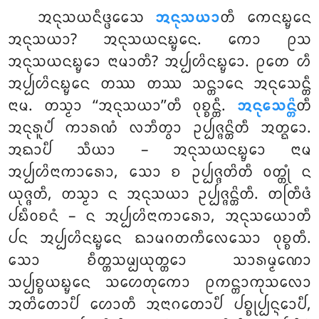
ᩋᨶᩩᩈᨿᨶᩥᨴ᩠ᨴᩮᩈᩮ
ᩋᨶᩩᩈᨿᩣ
ᨲᩥ ᨠᩮᨶᨭ᩠ᨮᩮᨶ
ᩋᨶᩩᩈᨿᩣ? ᩋᨶᩩᩈᨿᨶᨭ᩠ᨮᩮᨶ. ᨠᩮᩣ ᩑᩈ
ᩋᨶᩩᩈᨿᨶᨭ᩠ᨮᩮᩣ ᨶᩣᨾᩣᨲᩥ? ᩋᨸ᩠ᨸᩉᩦᨶᨭ᩠ᨮᩮᩣ. ᩑᨲᩮ ᩉᩥ
ᩋᨸ᩠ᨸᩉᩦᨶᨭ᩠ᨮᩮᨶ ᨲᩔ ᨲᩔ ᩈᨶ᩠ᨲᩣᨶᩮ ᩋᨶᩩᩈᩮᨶ᩠ᨲᩥ
ᨶᩣᨾ. ᨲᩈ᩠ᨾᩣ ‘‘ᩋᨶᩩᩈᨿᩣ’’ᨲᩥ ᩅᩩᨧ᩠ᨧᨶ᩠ᨲᩥ.
ᩋᨶᩩᩈᩮᨶ᩠ᨲᩦ
ᨲᩥ
ᩋᨶᩩᩁᩪᨸᩴ ᨠᩣᩁᨱᩴ ᩃᨽᩥᨲ᩠ᩅᩣ ᩏᨸ᩠ᨸᨩ᩠ᨩᨶ᩠ᨲᩦᨲᩥ ᩋᨲ᩠ᨳᩮᩣ.
ᩋᨳᩣᨸᩥ ᩈᩥᨿᩣ – ᩋᨶᩩᩈᨿᨶᨭ᩠ᨮᩮᩣ ᨶᩣᨾ
ᩋᨸ᩠ᨸᩉᩦᨶᩣᨠᩣᩁᩮᩣ, ᩈᩮᩣ ᨧ ᩏᨸ᩠ᨸᨩ᩠ᨩᨲᩦᨲᩥ ᩅᨲ᩠ᨲᩩᩴ ᨶ
ᨿᩩᨩ᩠ᨩᨲᩥ, ᨲᩈ᩠ᨾᩣ
ᨶ ᩋᨶᩩᩈᨿᩣ ᩏᨸ᩠ᨸᨩ᩠ᨩᨶ᩠ᨲᩦᨲᩥ. ᨲᨲᩕᩥᨴᩴ
ᨸᨭᩥᩅᨧᨶᩴ – ᨶ ᩋᨸ᩠ᨸᩉᩦᨶᩣᨠᩣᩁᩮᩣ, ᩋᨶᩩᩈᨿᩮᩣᨲᩥ
ᨸᨶ ᩋᨸ᩠ᨸᩉᩦᨶᨭ᩠ᨮᩮᨶ ᨳᩣᨾᨣᨲᨠᩥᩃᩮᩈᩮᩣ ᩅᩩᨧ᩠ᨧᨲᩥ.
ᩈᩮᩣ ᨧᩥᨲ᩠ᨲᩈᨾ᩠ᨸᨿᩩᨲ᩠ᨲᩮᩣ ᩈᩣᩁᨾ᩠ᨾᨱᩮᩣ
ᩈᨸ᩠ᨸᨧ᩠ᨧᨿᨭ᩠ᨮᩮᨶ ᩈᩉᩮᨲᩩᨠᩮᩣ ᩑᨠᨶ᩠ᨲᩣᨠᩩᩈᩃᩮᩣ
ᩋᨲᩦᨲᩮᩣᨸᩥ ᩉᩮᩣᨲᩥ ᩋᨶᩣᨣᨲᩮᩣᨸᩥ ᨸᨧ᩠ᨧᩩᨸ᩠ᨸᨶ᩠ᨶᩮᩣᨸᩥ,