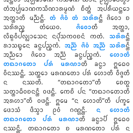
ᨲᩴᩋᨸ᩠ᨸᨾᩣᨱᨠᩈᩥᨱᩣᩁᨾ᩠ᨾᨱᩴ ᨧᩥᨲ᩠ᨲᩴ ᩋᨸᩁᩥᨿᨶ᩠ᨲᩮᩣ
ᩋᨲ᩠ᨲᩣᨲᩥ ᨾᨬ᩠ᨬᨶ᩠ᨲᩥ.
ᨲᩴ ᨩᩦᩅᩴ ᨲᩴ ᩈᩁᩦᩁ
ᨶ᩠ᨲᩥ ᨩᩦᩅᩮᩣ ᨧ
ᩈᩁᩦᩁᨬ᩠ᨧ ᨲᩴᨿᩮᩅ.
ᨩᩦᩅᩮᩣ
ᨲᩥ ᩋᨲ᩠ᨲᩣ,
ᩃᩥᨦ᩠ᨣᩅᩥᨸᩃ᩠ᩃᩣᩈᩮᨶ ᨶᨸᩩᩴᩈᨠᩅᨧᨶᩴ ᨠᨲᩴ.
ᩈᩁᩦᩁ
ᨶ᩠ᨲᩥ
ᩁᩣᩈᨭ᩠ᨮᩮᨶ ᨡᨶ᩠ᨵᨸᨬ᩠ᨧᨠᩴ.
ᩋᨬ᩠ᨬᩴ ᨩᩦᩅᩴ ᩋᨬ᩠ᨬᩴ ᩈᩁᩦᩁ
ᨶ᩠ᨲᩥ
ᩋᨬ᩠ᨬᩮᩣ ᨩᩦᩅᩮᩣ ᩋᨬ᩠ᨬᩴ ᨡᨶ᩠ᨵᨸᨬ᩠ᨧᨠᩴ.
ᩉᩮᩣᨲᩥ
ᨲᨳᩣᨣᨲᩮᩣ ᨸᩁᩴ ᨾᩁᨱᩣ
ᨲᩥ ᨡᨶ᩠ᨵᩣ ᩍᨵᩮᩅ
ᩅᩥᨶᩔᨶ᩠ᨲᩥ, ᩈᨲ᩠ᨲᩮᩣ ᨾᩁᨱᨲᩮᩣ ᨸᩁᩴ ᩉᩮᩣᨲᩥ ᩅᩥᨩ᩠ᨩᨲᩥ
ᨶ ᨶᩔᨲᩥ. ‘‘ᨲᨳᩣᨣᨲᩮᩣ’’ᨲᩥ ᨧᩮᨲ᩠ᨳ
ᩈᨲ᩠ᨲᩣᨵᩥᩅᨧᨶᨶ᩠ᨲᩥ ᩅᨴᨶ᩠ᨲᩥ. ᨠᩮᨧᩥ ᨸᨶ ‘‘ᨲᨳᩣᨣᨲᩮᩣᨲᩥ
ᩋᩁᩉᩣ’’ᨲᩥ ᩅᨴᨶ᩠ᨲᩥ. ᩍᨾᩮ ‘‘ᨶ ᩉᩮᩣᨲᩦ’’ᨲᩥ ᨸᨠ᩠ᨡᩮ
ᨴᩮᩣᩈᩴ ᨴᩥᩈ᩠ᩅᩣ ᩑᩅᩴ ᨣᨱ᩠ᩉᨶ᩠ᨲᩥ.
ᨶ ᩉᩮᩣᨲᩥ
ᨲᨳᩣᨣᨲᩮᩣ ᨸᩁᩴ ᨾᩁᨱᩣ
ᨲᩥ ᨡᨶ᩠ᨵᩣᨸᩥ ᩍᨵᩮᩅ
ᨶᩔᨶ᩠ᨲᩥ, ᨲᨳᩣᨣᨲᩮᩣ ᨧ ᨾᩁᨱᨲᩮᩣ ᨸᩁᩴ ᨶ