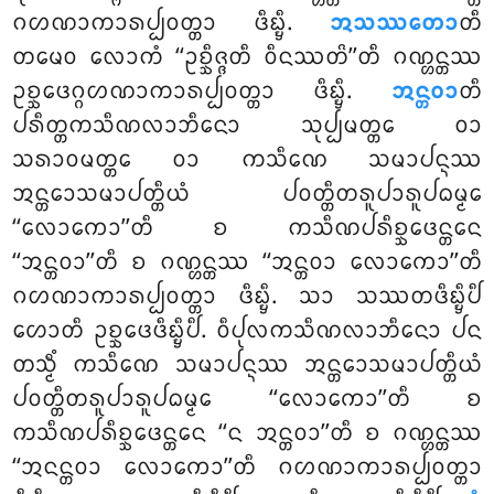
ᨣᩉᨱᩣᨠᩣᩁᨸ᩠ᨸᩅᨲ᩠ᨲᩣ ᨴᩥᨭ᩠ᨮᩥ.
ᩋᩈᩔᨲᩮᩣ
ᨲᩥ
ᨲᨾᩮᩅ ᩃᩮᩣᨠᩴ ‘‘ᩏᨧ᩠ᨨᩥᨩ᩠ᨩᨲᩥ ᩅᩥᨶᩔᨲᩦ’’ᨲᩥ ᨣᨱ᩠ᩉᨶ᩠ᨲᩔ
ᩏᨧ᩠ᨨᩮᨴᨣ᩠ᨣᩉᨱᩣᨠᩣᩁᨸ᩠ᨸᩅᨲ᩠ᨲᩣ ᨴᩥᨭ᩠ᨮᩥ.
ᩋᨶ᩠ᨲᩅᩣ
ᨲᩥ
ᨸᩁᩥᨲ᩠ᨲᨠᩈᩥᨱᩃᩣᨽᩥᨶᩮᩣ ᩈᩩᨸ᩠ᨸᨾᨲ᩠ᨲᩮ ᩅᩣ
ᩈᩁᩣᩅᨾᨲ᩠ᨲᩮ ᩅᩣ ᨠᩈᩥᨱᩮ ᩈᨾᩣᨸᨶ᩠ᨶᩔ
ᩋᨶ᩠ᨲᩮᩣᩈᨾᩣᨸᨲ᩠ᨲᩥᨿᩴ ᨸᩅᨲ᩠ᨲᩥᨲᩁᩪᨸᩣᩁᩪᨸᨵᨾ᩠ᨾᩮ
‘‘ᩃᩮᩣᨠᩮᩣ’’ᨲᩥ ᨧ ᨠᩈᩥᨱᨸᩁᩥᨧ᩠ᨨᩮᨴᨶ᩠ᨲᩮᨶ
‘‘ᩋᨶ᩠ᨲᩅᩣ’’ᨲᩥ ᨧ ᨣᨱ᩠ᩉᨶ᩠ᨲᩔ ‘‘ᩋᨶ᩠ᨲᩅᩣ ᩃᩮᩣᨠᩮᩣ’’ᨲᩥ
ᨣᩉᨱᩣᨠᩣᩁᨸ᩠ᨸᩅᨲ᩠ᨲᩣ ᨴᩥᨭ᩠ᨮᩥ. ᩈᩣ ᩈᩔᨲᨴᩥᨭ᩠ᨮᩥᨸᩥ
ᩉᩮᩣᨲᩥ ᩏᨧ᩠ᨨᩮᨴᨴᩥᨭ᩠ᨮᩥᨸᩥ. ᩅᩥᨸᩩᩃᨠᩈᩥᨱᩃᩣᨽᩥᨶᩮᩣ ᨸᨶ
ᨲᩈ᩠ᨾᩥᩴ ᨠᩈᩥᨱᩮ ᩈᨾᩣᨸᨶ᩠ᨶᩔ ᩋᨶ᩠ᨲᩮᩣᩈᨾᩣᨸᨲ᩠ᨲᩥᨿᩴ
ᨸᩅᨲ᩠ᨲᩥᨲᩁᩪᨸᩣᩁᩪᨸᨵᨾ᩠ᨾᩮ ‘‘ᩃᩮᩣᨠᩮᩣ’’ᨲᩥ ᨧ
ᨠᩈᩥᨱᨸᩁᩥᨧ᩠ᨨᩮᨴᨶ᩠ᨲᩮᨶ ‘‘ᨶ ᩋᨶ᩠ᨲᩅᩣ’’ᨲᩥ ᨧ ᨣᨱ᩠ᩉᨶ᩠ᨲᩔ
‘‘ᩋᨶᨶ᩠ᨲᩅᩣ ᩃᩮᩣᨠᩮᩣ’’ᨲᩥ ᨣᩉᨱᩣᨠᩣᩁᨸ᩠ᨸᩅᨲ᩠ᨲᩣ