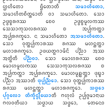
ᩌᩉᩥᨲᩮᩣ ᨮᩥᨲᩮᩣᨲᩥ
ᩈᨾᩣᩉᩥᨲᩮᩣ,
ᩈᨾᩣᩉᩥᨲᨧᩥᨲ᩠ᨲᩮᩣᨲᩥ ᩅᩣ ᩈᨾᩣᩉᩥᨲᩮᩣ. ᩈᩮᩣ
ᩏᨴ᩠ᨵᨧ᩠ᨧᩁᨩᩔ ᨧᩮᩅ ᩏᨴ᩠ᨵᨧ᩠ᨧᨾᩪᩃᨠᩔ
ᩈᩮᩈᩣᨠᩩᩈᩃᩁᨩᩔ ᨧ ᩋᨸ᩠ᨸᨠᨲ᩠ᨲᩣ
ᩋᨸ᩠ᨸᩁᨩᨠ᩠ᨡᩮᩣ. ᨶ ᩈᨾᩣᩉᩥᨲᩮᩣ
ᩋᩈᨾᩣᩉᩥᨲᩮᩣ
.
ᩈᩮᩣ ᩅᩩᨲ᩠ᨲᨸ᩠ᨸᨠᩣᩁᩔ ᩁᨩᩔ ᨾᩉᨶ᩠ᨲᨲ᩠ᨲᩣ
ᨾᩉᩣᩁᨩᨠ᩠ᨡᩮᩣ. ᩏᨴᨿᨲ᩠ᨳᨣᩣᨾᩥᨶᩦ ᨸᨬ᩠ᨬᩣ ᩋᩔ
ᩋᨲ᩠ᨳᩦᨲᩥ
ᨸᨬ᩠ᨬᩅᩣ
. ᩈᩮᩣ ᨾᩮᩣᩉᩁᨩᩔ ᨧᩮᩅ
ᨾᩮᩣᩉᨾᩪᩃᨠᩔ ᩈᩮᩈᩣᨠᩩᩈᩃᩁᨩᩔ ᨧ
ᩋᨸ᩠ᨸᨠᨲ᩠ᨲᩣ ᩋᨸ᩠ᨸᩁᨩᨠ᩠ᨡᩮᩣ. ᨾᩮᩣᩉᨾᩪᩊ᩠ᩉᨲ᩠ᨲᩣ ᨴᩩᨭ᩠ᨮᩣ
ᨸᨬ᩠ᨬᩣ ᩋᩔᩣᨲᩥ
ᨴᩩᨸ᩠ᨸᨬ᩠ᨬᩮᩣ
. ᩈᩮᩣ ᩅᩩᨲ᩠ᨲᨸ᩠ᨸᨠᩣᩁᩔ
ᩁᨩᩔ ᨾᩉᨶ᩠ᨲᨲ᩠ᨲᩣ ᨾᩉᩣᩁᨩᨠ᩠ᨡᩮᩣ.
ᩈᨴ᩠ᨵᩮᩣ
ᨸᩩᨣ᩠ᨣᩃᩮᩣ ᨲᩥᨠ᩠ᨡᩥᨶ᩠ᨴᩕᩥᨿᩮᩣ
ᨲᩥ ᨻᩉᩩᩃᩴ ᩏᨸ᩠ᨸᨩ᩠ᨩᨾᩣᨶᩣᨿ
ᨻᩃᩅᨲᩥᨿᩣ ᩈᨴ᩠ᨵᩣᨿ ᩈᨴ᩠ᨵᩮᩣ, ᨲᩮᨶᩮᩅ