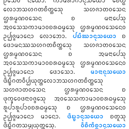
ᩑᩈᩮᩅ ᨶᨿᩮᩣ. ᨠᩣᨾᩁᩣᨣᩣᨶᩩᩈᨿᩮᩣ ᨧᩮᨲ᩠ᨳ
ᩃᩮᩣᨽᩈᩉᨣᨲᨧᩥᨲ᩠ᨲᩮᩈᩩ ᩈᩉᨩᩣᨲᩅᩈᩮᨶ
ᩌᩁᨾ᩠ᨾᨱᩅᩈᩮᨶ ᨧ ᨾᨶᩣᨸᩮᩈᩩ
ᩋᩅᩈᩮᩈᨠᩣᨾᩣᩅᨧᩁᨵᨾ᩠ᨾᩮᩈᩩ ᩌᩁᨾ᩠ᨾᨱᩅᩈᩮᨶᩮᩅ
ᩏᨸ᩠ᨸᨩ᩠ᨩᨾᩣᨶᩮᩣ ᩃᩮᩣᨽᩮᩣ.
ᨸᨭᩥᨥᩣᨶᩩᩈᨿᩮᩣ
ᨧ
ᨴᩮᩣᨾᨶᩔᩈᩉᨣᨲᨧᩥᨲ᩠ᨲᩮᩈᩩ ᩈᩉᨩᩣᨲᩅᩈᩮᨶ
ᩌᩁᨾ᩠ᨾᨱᩅᩈᩮᨶ ᨧ ᩋᨾᨶᩣᨸᩮᩈᩩ
ᩋᩅᩈᩮᩈᨠᩣᨾᩣᩅᨧᩁᨵᨾ᩠ᨾᩮᩈᩩ ᩌᩁᨾ᩠ᨾᨱᩅᩈᩮᨶᩮᩅ
ᩏᨸ᩠ᨸᨩ᩠ᨩᨾᩣᨶᩮᩣ ᨴᩮᩣᩈᩮᩣ.
ᨾᩣᨶᩣᨶᩩᩈᨿᩮᩣ
ᨴᩥᨭ᩠ᨮᩥᨣᨲᩅᩥᨸ᩠ᨸᨿᩩᨲ᩠ᨲᩃᩮᩣᨽᩈᩉᨣᨲᨧᩥᨲ᩠ᨲᩮᩈᩩ
ᩈᩉᨩᩣᨲᩅᩈᩮᨶ ᩌᩁᨾ᩠ᨾᨱᩅᩈᩮᨶ ᨧ
ᨴᩩᨠ᩠ᨡᩅᩮᨴᨶᩣᩅᨩ᩠ᨩᩮᩈᩩ ᩋᩅᩈᩮᩈᨠᩣᨾᩣᩅᨧᩁᨵᨾ᩠ᨾᩮᩈᩩ
ᩁᩪᨸᩣᩁᩪᨸᩣᩅᨧᩁᨵᨾ᩠ᨾᩮᩈᩩ ᨧ ᩌᩁᨾ᩠ᨾᨱᩅᩈᩮᨶᩮᩅ
ᩏᨸ᩠ᨸᨩ᩠ᨩᨾᩣᨶᩮᩣ ᨾᩣᨶᩮᩣ.
ᨴᩥᨭ᩠ᨮᩣᨶᩩᩈᨿᩮᩣ
ᨧᨲᩪᩈᩩ
ᨴᩥᨭ᩠ᨮᩥᨣᨲᩈᨾ᩠ᨸᨿᩩᨲ᩠ᨲᩮᩈᩩ.
ᩅᩥᨧᩥᨠᩥᨧ᩠ᨨᩣᨶᩩᩈᨿᩮᩣ