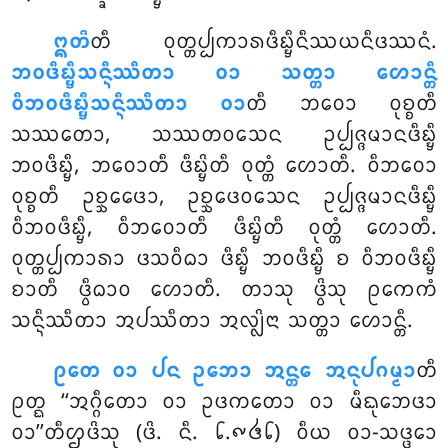
ᩍᨲᩦ
ᨲᩥ ᩅᩩᨲ᩠ᨲᨸ᩠ᨸᨠᩣᩁᨴᩥᨭ᩠ᨮᩥᨶᩥᩔᨿᨶᩥᨴᩔᨶᩴ.
ᨽᩅᨴᩥᨭ᩠ᨮᩥᩈᨶ᩠ᨶᩥᩔᩥᨲᩣ ᩅᩣ ᩈᨲ᩠ᨲᩣ ᩉᩮᩣᨶ᩠ᨲᩥ
ᩅᩥᨽᩅᨴᩥᨭ᩠ᨮᩥᩈᨶ᩠ᨶᩥᩔᩥᨲᩣ ᩅᩣ
ᨲᩥ ᨽᩅᩮᩣ ᩅᩩᨧ᩠ᨧᨲᩥ
ᩈᩔᨲᩮᩣ, ᩈᩔᨲᩅᩈᩮᨶ ᩏᨸ᩠ᨸᨩ᩠ᨩᨾᩣᨶᨴᩥᨭ᩠ᨮᩥ
ᨽᩅᨴᩥᨭ᩠ᨮᩥ, ᨽᩅᩮᩣᨲᩥ ᨴᩥᨭ᩠ᨮᩦᨲᩥ ᩅᩩᨲ᩠ᨲᩴ ᩉᩮᩣᨲᩥ. ᩅᩥᨽᩅᩮᩣ
ᩅᩩᨧ᩠ᨧᨲᩥ ᩏᨧ᩠ᨨᩮᨴᩮᩣ
, ᩏᨧ᩠ᨨᩮᨴᩅᩈᩮᨶ ᩏᨸ᩠ᨸᨩ᩠ᨩᨾᩣᨶᨴᩥᨭ᩠ᨮᩥ
ᩅᩥᨽᩅᨴᩥᨭ᩠ᨮᩥ, ᩅᩥᨽᩅᩮᩣᨲᩥ ᨴᩥᨭ᩠ᨮᩦᨲᩥ ᩅᩩᨲ᩠ᨲᩴ ᩉᩮᩣᨲᩥ.
ᩅᩩᨲ᩠ᨲᨸ᩠ᨸᨠᩣᩁᩣ ᨴᩈᩅᩥᨵᩣ ᨴᩥᨭ᩠ᨮᩥ ᨽᩅᨴᩥᨭ᩠ᨮᩥ ᨧ ᩅᩥᨽᩅᨴᩥᨭ᩠ᨮᩥ
ᨧᩣᨲᩥ ᨴ᩠ᩅᩥᨵᩣᩅ ᩉᩮᩣᨲᩥ. ᨲᩣᩈᩩ ᨴ᩠ᩅᩦᩈᩩ ᩑᨠᩮᨠᩴ
ᩈᨶ᩠ᨶᩥᩔᩥᨲᩣ ᩋᨸᩔᩥᨲᩣ ᩋᩃ᩠ᩃᩦᨶᩣ ᩈᨲ᩠ᨲᩣ ᩉᩮᩣᨶ᩠ᨲᩥ.
ᩑᨲᩮ ᩅᩣ ᨸᨶ ᩏᨽᩮᩣ ᩋᨶ᩠ᨲᩮ ᩋᨶᩩᨸᨣᨾ᩠ᨾᩣ
ᨲᩥ
ᩑᨲ᩠ᨳ ‘‘ᩋᨣ᩠ᨣᩥᨲᩮᩣ ᩅᩣ ᩏᨴᨠᨲᩮᩣ ᩅᩣ ᨾᩥᨳᩩᨽᩮᨴᩣ
ᩅᩣ’’ᨲᩥᩌᨴᩦᩈᩩ
(ᨴᩦ. ᨶᩥ. ᪒.᪑᪕᪒) ᩅᩥᨿ ᩅᩣ-ᩈᨴ᩠ᨴᩮᩣ