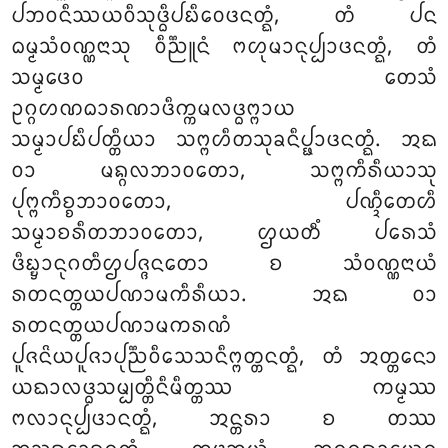
ᨸᨽᩅᨶᩥᩔᨿᩅᩥᩈᩩᨴ᩠ᨵᩥᨸᨭᩥᩅᩮᨴᨶᨲ᩠ᨳᩴ, ᨲᩴ ᨸᨶ
ᨵᨾ᩠ᨾᩈᩴᩅᨱ᩠ᨱᨶᩣᩈᩩ ᩅᩥᨬ᩠ᨬᩪᨶᩴ ᨻᩉᩩᨾᩣᨶᩩᨸ᩠ᨸᩣᨴᨶᨲ᩠ᨳᩴ, ᨲᩴ
ᩈᨾ᩠ᨾᨴᩮᩅ ᨲᩮᩈᩴ
ᩏᨣ᩠ᨣᩉᨱᨵᩣᩁᨱᩣᨴᩥᨠ᩠ᨠᨾᩃᨴ᩠ᨵᨻ᩠ᨻᩣᨿ
ᩈᨾ᩠ᨾᩣᨸᨭᩥᨸᨲ᩠ᨲᩥᨿᩣ ᩈᨻ᩠ᨻᩉᩥᨲᩈᩩᨡᨶᩥᨸ᩠ᨹᩣᨴᨶᨲ᩠ᨳᩴ. ᩋᨳ
ᩅᩣ ᨾᨦ᩠ᨣᩃᨽᩣᩅᨲᩮᩣ, ᩈᨻ᩠ᨻᨠᩥᩁᩥᨿᩣᩈᩩ
ᨸᩩᨻ᩠ᨻᨠᩥᨧ᩠ᨧᨽᩣᩅᨲᩮᩣ, ᨸᨱ᩠ᨯᩥᨲᩮᩉᩥ
ᩈᨾ᩠ᨾᩣᨧᩁᩥᨲᨽᩣᩅᨲᩮᩣ, ᩌᨿᨲᩥᩴ ᨸᩁᩮᩈᩴ
ᨴᩥᨭ᩠ᨮᩣᨶᩩᨣᨲᩥᩌᨸᨩ᩠ᨩᨶᨲᩮᩣ ᨧ ᩈᩴᩅᨱ᩠ᨱᨶᩣᨿᩴ
ᩁᨲᨶᨲ᩠ᨲᨿᨸᨱᩣᨾᨠᩥᩁᩥᨿᩣ. ᩋᨳ ᩅᩣ
ᩁᨲᨶᨲ᩠ᨲᨿᨸᨱᩣᨾᨠᩁᨱᩴ
ᨸᩪᨩᨶᩦᨿᨸᩪᨩᩣᨸᩩᨬ᩠ᨬᩅᩥᩈᩮᩈᨶᩥᨻ᩠ᨻᨲ᩠ᨲᨶᨲ᩠ᨳᩴ, ᨲᩴ ᩋᨲ᩠ᨲᨶᩮᩣ
ᨿᨳᩣᩃᨴ᩠ᨵᩈᨾ᩠ᨸᨲ᩠ᨲᩥᨶᩥᨾᩥᨲ᩠ᨲᩔ ᨠᨾ᩠ᨾᩔ
ᨻᩃᩣᨶᩩᨸ᩠ᨸᨴᩣᨶᨲ᩠ᨳᩴ, ᩋᨶ᩠ᨲᩁᩣ ᨧ ᨲᩔ