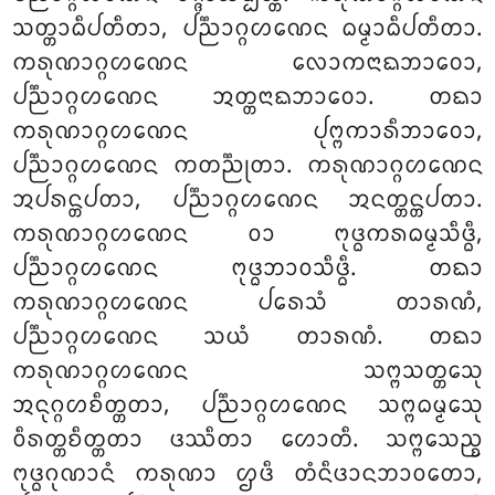
ᩈᨲ᩠ᨲᩣᨵᩥᨸᨲᩥᨲᩣ, ᨸᨬ᩠ᨬᩣᨣ᩠ᨣᩉᨱᩮᨶ ᨵᨾ᩠ᨾᩣᨵᩥᨸᨲᩥᨲᩣ.
ᨠᩁᩩᨱᩣᨣ᩠ᨣᩉᨱᩮᨶ
ᩃᩮᩣᨠᨶᩣᨳᨽᩣᩅᩮᩣ,
ᨸᨬ᩠ᨬᩣᨣ᩠ᨣᩉᨱᩮᨶ ᩋᨲ᩠ᨲᨶᩣᨳᨽᩣᩅᩮᩣ. ᨲᨳᩣ
ᨠᩁᩩᨱᩣᨣ᩠ᨣᩉᨱᩮᨶ ᨸᩩᨻ᩠ᨻᨠᩣᩁᩥᨽᩣᩅᩮᩣ,
ᨸᨬ᩠ᨬᩣᨣ᩠ᨣᩉᨱᩮᨶ ᨠᨲᨬ᩠ᨬᩩᨲᩣ. ᨠᩁᩩᨱᩣᨣ᩠ᨣᩉᨱᩮᨶ
ᩋᨸᩁᨶ᩠ᨲᨸᨲᩣ, ᨸᨬ᩠ᨬᩣᨣ᩠ᨣᩉᨱᩮᨶ ᩋᨶᨲ᩠ᨲᨶ᩠ᨲᨸᨲᩣ.
ᨠᩁᩩᨱᩣᨣ᩠ᨣᩉᨱᩮᨶ ᩅᩣ ᨻᩩᨴ᩠ᨵᨠᩁᨵᨾ᩠ᨾᩈᩥᨴ᩠ᨵᩥ,
ᨸᨬ᩠ᨬᩣᨣ᩠ᨣᩉᨱᩮᨶ ᨻᩩᨴ᩠ᨵᨽᩣᩅᩈᩥᨴ᩠ᨵᩥ. ᨲᨳᩣ
ᨠᩁᩩᨱᩣᨣ᩠ᨣᩉᨱᩮᨶ ᨸᩁᩮᩈᩴ ᨲᩣᩁᨱᩴ,
ᨸᨬ᩠ᨬᩣᨣ᩠ᨣᩉᨱᩮᨶ ᩈᨿᩴ ᨲᩣᩁᨱᩴ. ᨲᨳᩣ
ᨠᩁᩩᨱᩣᨣ᩠ᨣᩉᨱᩮᨶ ᩈᨻ᩠ᨻᩈᨲ᩠ᨲᩮᩈᩩ
ᩋᨶᩩᨣ᩠ᨣᩉᨧᩥᨲ᩠ᨲᨲᩣ, ᨸᨬ᩠ᨬᩣᨣ᩠ᨣᩉᨱᩮᨶ ᩈᨻ᩠ᨻᨵᨾ᩠ᨾᩮᩈᩩ
ᩅᩥᩁᨲ᩠ᨲᨧᩥᨲ᩠ᨲᨲᩣ ᨴᩔᩥᨲᩣ ᩉᩮᩣᨲᩥ. ᩈᨻ᩠ᨻᩮᩈᨬ᩠ᨧ
ᨻᩩᨴ᩠ᨵᨣᩩᨱᩣᨶᩴ ᨠᩁᩩᨱᩣ ᩌᨴᩥ ᨲᩴᨶᩥᨴᩣᨶᨽᩣᩅᨲᩮᩣ,