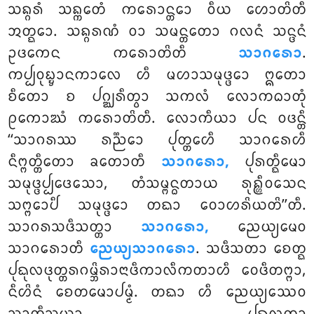
ᩈᨦ᩠ᨣᩁᩴ ᩈᨦ᩠ᨠᩮᨲᩴ ᨠᩁᩮᩣᨶ᩠ᨲᩮᩣ ᩅᩥᨿ ᩉᩮᩣᨲᩦᨲᩥ
ᩋᨲ᩠ᨳᩮᩣ. ᩈᨦ᩠ᨣᩁᨱᩴ ᩅᩣ ᩈᨾᨶ᩠ᨲᨲᩮᩣ ᨣᩃᨶᩴ ᩈᨶ᩠ᨴᨶᩴ
ᩏᨴᨠᩮᨶ ᨠᩁᩮᩣᨲᩦᨲᩥ
ᩈᩣᨣᩁᩮᩣ
.
ᨠᨸ᩠ᨸᩅᩩᨭ᩠ᨮᩣᨶᨠᩣᩃᩮ ᩉᩥ ᨾᩉᩣᩈᨾᩩᨴ᩠ᨴᩮᩣ ᩍᨲᩮᩣ
ᨧᩥᨲᩮᩣ ᨧ ᨸᨣ᩠ᨥᩁᩥᨲ᩠ᩅᩣ ᩈᨠᩃᩴ ᩃᩮᩣᨠᨵᩣᨲᩩᩴ
ᩑᨠᩮᩣᨥᩴ ᨠᩁᩮᩣᨲᩦᨲᩥ. ᩃᩮᩣᨠᩥᨿᩣ ᨸᨶ ᩅᨴᨶ᩠ᨲᩥ
‘‘ᩈᩣᨣᩁᩔ ᩁᨬ᩠ᨬᩮᩣ ᨸᩩᨲ᩠ᨲᩮᩉᩥ ᩈᩣᨣᩁᩮᩉᩥ
ᨶᩥᨻ᩠ᨻᨲ᩠ᨲᩥᨲᩮᩣ ᨡᨲᩮᩣᨲᩥ
ᩈᩣᨣᩁᩮᩣ,
ᨸᩩᩁᨲ᩠ᨳᩥᨾᩮᩣ
ᩈᨾᩩᨴ᩠ᨴᨸ᩠ᨸᨴᩮᩈᩮᩣ, ᨲᩴᩈᨾ᩠ᨻᨶ᩠ᨵᨲᩣᨿ ᩁᩩᩊ᩠ᩉᩥᩅᩈᩮᨶ
ᩈᨻ᩠ᨻᩮᩣᨸᩥ ᩈᨾᩩᨴ᩠ᨴᩮᩣ ᨲᨳᩣ ᩅᩮᩣᩉᩁᩦᨿᨲᩦ’’ᨲᩥ.
ᩈᩣᨣᩁᩈᨴᩥᩈᨲ᩠ᨲᩣ
ᩈᩣᨣᩁᩮᩣ,
ᨬᩮᨿ᩠ᨿᨾᩮᩅ
ᩈᩣᨣᩁᩮᩣᨲᩥ
ᨬᩮᨿ᩠ᨿᩈᩣᨣᩁᩮᩣ
. ᩈᨴᩥᩈᨲᩣ ᨧᩮᨲ᩠ᨳ
ᨸᩩᨳᩩᩃᨴᩩᨲ᩠ᨲᩁᨣᨾ᩠ᨽᩦᩁᩣᨶᩣᨴᩥᨠᩣᩃᩥᨠᨲᩣᩉᩥ ᩅᩮᨴᩥᨲᨻ᩠ᨻᩣ,
ᨶᩥᩉᩦᨶᩴ ᨧᩮᨲᨾᩮᩣᨸᨾ᩠ᨾᩴ. ᨲᨳᩣ ᩉᩥ ᨬᩮᨿ᩠ᨿᩔᩮᩅ