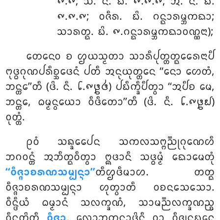
᪑.᪑; ᩈᩴ. ᨶᩥ. ᨭᩦ. ᪑.᪑.᪑; ᩋ. ᨶᩥ. ᨭᩦ.
᪑.᪑.᪑; ᩅᨩᩥᩁ. ᨭᩦ. ᨣᨶ᩠ᨳᩣᩁᨾ᩠ᨽᨠᨳᩣ;
ᩈᩣᩁᨲ᩠ᨳ. ᨭᩦ. ᪑.ᨣᨶ᩠ᨳᩣᩁᨾ᩠ᨽᨠᨳᩣᩅᨱ᩠ᨱᨶᩣ);
ᨲᩮᨶᩮᩅ ᨧ ᩌᨿᩈ᩠ᨾᨲᩣ ᩈᩣᩁᩥᨸᩩᨲ᩠ᨲᨲ᩠ᨳᩮᩁᩮᨶᩣᨸᩥ
ᨻᩩᨴ᩠ᨵᨣᩩᨱᨸᩁᩥᨧ᩠ᨨᩮᨴᨶᩴ ᨸᨲᩥ ᩋᨶᩩᨿᩩᨲ᩠ᨲᩮᨶ ‘‘ᨶᩮᩣ ᩉᩮᨲᩴ,
ᨽᨶ᩠ᨲᩮ’’ᨲᩥ (ᨴᩦ. ᨶᩥ. ᪒.᪑᪔᪕) ᨸᨭᩥᨠ᩠ᨡᩥᨸᩥᨲ᩠ᩅᩣ ‘‘ᩋᨸᩥᨧ ᨾᩮ,
ᨽᨶ᩠ᨲᩮ, ᨵᨾ᩠ᨾᨶ᩠ᩅᨿᩮᩣ ᩅᩥᨴᩥᨲᩮᩣ’’ᨲᩥ (ᨴᩦ. ᨶᩥ. ᪒.᪑᪔᪖)
ᩅᩩᨲ᩠ᨲᩴ.
ᩑᩅᩴ ᩈᨦ᩠ᨡᩮᨸᩮᨶ ᩈᨠᩃᩈᨻ᩠ᨻᨬ᩠ᨬᩩᨣᩩᨱᩮᩉᩥ
ᨽᨣᩅᨶ᩠ᨲᩴ ᩋᨽᩥᨲ᩠ᨳᩅᩥᨲ᩠ᩅᩣ ᩍᨴᩣᨶᩥ ᩈᨴ᩠ᨵᨾ᩠ᨾᩴ ᨳᩮᩣᨾᩮᨲᩩᩴ
‘‘ᩅᩥᨩ᩠ᨩᩣᨧᩁᨱᩈᨾ᩠ᨸᨶ᩠ᨶᩣ’’
ᨲᩥᩌᨴᩥᨾᩣᩉ. ᨲᨲ᩠ᨳ
ᩅᩥᨩ᩠ᨩᩣᨧᩁᨱᩈᨾ᩠ᨸᨶ᩠ᨶᩣ ᩉᩩᨲ᩠ᩅᩣᨲᩥ ᩅᨧᨶᩈᩮᩈᩮᩣ.
ᩅᩥᨶ᩠ᨴᩥᨿᩴ ᨵᨾ᩠ᨾᩣᨶᩴ ᩈᩃᨠ᩠ᨡᨱᩴ, ᩈᩣᨾᨬ᩠ᨬᩃᨠ᩠ᨡᨱᨬ᩠ᨧ
ᩅᩥᨶ᩠ᨴᨲᩦᨲᩥ
ᩅᩥᨩ᩠ᨩᩣ,
ᩃᩮᩣᨽᨠ᩠ᨡᨶ᩠ᨵᩣᨴᩦᨶᩥ ᩅᩣ ᩅᩥᨩ᩠ᨫᨶᨭ᩠ᨮᩮᨶ