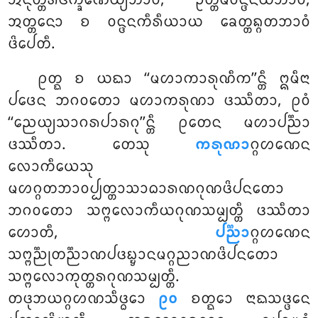
ᩋᨶᩩᨲ᩠ᨲᩁᨴᨠ᩠ᨡᩥᨱᩮᨿ᩠ᨿᨽᩣᩅᩴ, ᩏᨲ᩠ᨲᨾᩅᨶ᩠ᨴᨶᩦᨿᨽᩣᩅᩴ,
ᩋᨲ᩠ᨲᨶᩮᩣ ᨧ ᩅᨶ᩠ᨴᨶᨠᩥᩁᩥᨿᩣᨿ ᨡᩮᨲ᩠ᨲᨦ᩠ᨣᨲᨽᩣᩅᩴ
ᨴᩦᨸᩮᨲᩥ.
ᩑᨲ᩠ᨳ ᨧ ᨿᨳᩣ ‘‘ᨾᩉᩣᨠᩣᩁᩩᨱᩥᨠ’’ᨶ᩠ᨲᩥ ᩍᨾᩥᨶᩣ
ᨸᨴᩮᨶ ᨽᨣᩅᨲᩮᩣ ᨾᩉᩣᨠᩁᩩᨱᩣ ᨴᩔᩥᨲᩣ, ᩑᩅᩴ
‘‘ᨬᩮᨿ᩠ᨿᩈᩣᨣᩁᨸᩣᩁᨣᩩ’’ᨶ᩠ᨲᩥ ᩑᨲᩮᨶ ᨾᩉᩣᨸᨬ᩠ᨬᩣ
ᨴᩔᩥᨲᩣ. ᨲᩮᩈᩩ
ᨠᩁᩩᨱᩣ
ᨣ᩠ᨣᩉᨱᩮᨶ
ᩃᩮᩣᨠᩥᨿᩮᩈᩩ
ᨾᩉᨣ᩠ᨣᨲᨽᩣᩅᨸ᩠ᨸᨲ᩠ᨲᩣᩈᩣᨵᩣᩁᨱᨣᩩᨱᨴᩦᨸᨶᨲᩮᩣ
ᨽᨣᩅᨲᩮᩣ ᩈᨻ᩠ᨻᩃᩮᩣᨠᩥᨿᨣᩩᨱᩈᨾ᩠ᨸᨲ᩠ᨲᩥ ᨴᩔᩥᨲᩣ
ᩉᩮᩣᨲᩥ,
ᨸᨬ᩠ᨬᩣ
ᨣ᩠ᨣᩉᨱᩮᨶ
ᩈᨻ᩠ᨻᨬ᩠ᨬᩩᨲᨬ᩠ᨬᩣᨱᨸᨴᨭ᩠ᨮᩣᨶᨾᨣ᩠ᨣᨬᩣᨱᨴᩦᨸᨶᨲᩮᩣ
ᩈᨻ᩠ᨻᩃᩮᩣᨠᩩᨲ᩠ᨲᩁᨣᩩᨱᩈᨾ᩠ᨸᨲ᩠ᨲᩥ.
ᨲᨴᩩᨽᨿᨣ᩠ᨣᩉᨱᩈᩥᨴ᩠ᨵᩮᩣ
ᩑᩅ
ᨧᨲ᩠ᨳᩮᩣ ᨶᩣᨳᩈᨴ᩠ᨴᩮᨶ