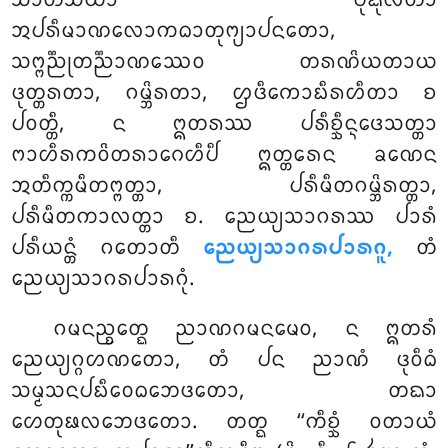
ᩈᩣᨲᩥᩈᨿᩣ ᨸᩩᨳᩩᩃᨲᩣ
ᩋᨸᩁᩥᨾᩣᨱᩃᩮᩣᨠᨵᩣᨲᩩᨻ᩠ᨿᩣᨸᨶᨲᩮᩣ,
ᩈᨻ᩠ᨻᨬ᩠ᨬᩩᨲᨬ᩠ᨬᩣᨱᩔᩮᩅ ᨲᩁᨱᩦᨿᨲᩣᨿ
ᨴᩩᨲ᩠ᨲᩁᨲᩣ, ᨣᨾ᩠ᨽᩦᩁᨲᩣ, ᩌᨴᩥᨠᩮᩣᨭᩥᩁᩉᩥᨲᩣ ᨧ
ᨸᩅᨲ᩠ᨲᩥ, ᨶ ᩍᨲᩁᩔ
ᨸᩁᩥᨧ᩠ᨨᩥᨶ᩠ᨶᨴᩮᩈᨲ᩠ᨲᩣ
ᨻᩣᩉᩥᩁᨠᩅᩦᨲᩁᩣᨣᩮᩉᩥᨸᩥ ᩍᨲ᩠ᨲᩁᩮᨶ ᨡᨱᩮᨶ
ᩋᨲᩥᨠ᩠ᨠᨾᩥᨲᨻ᩠ᨻᨲ᩠ᨲᩣ, ᨸᩁᩥᨾᩥᨲᨣᨾ᩠ᨽᩦᩁᨲ᩠ᨲᩣ,
ᨸᩁᩥᨾᩥᨲᨠᩣᩃᨲ᩠ᨲᩣ ᨧ. ᨬᩮᨿ᩠ᨿᩈᩣᨣᩁᩔ ᨸᩣᩁᩴ
ᨸᩁᩥᨿᨶ᩠ᨲᩴ ᨣᨲᩮᩣᨲᩥ
ᨬᩮᨿ᩠ᨿᩈᩣᨣᩁᨸᩣᩁᨣᩪ,
ᨲᩴ
ᨬᩮᨿ᩠ᨿᩈᩣᨣᩁᨸᩣᩁᨣᩩᩴ.
ᨣᨾᨶᨬ᩠ᨧᩮᨲ᩠ᨳ
ᨬᩣᨱᨣᨾᨶᨾᩮᩅ, ᨶ ᩍᨲᩁᩴ
ᨬᩮᨿ᩠ᨿᨣ᩠ᨣᩉᨱᨲᩮᩣ, ᨲᩴ ᨸᨶ ᨬᩣᨱᩴ ᨴᩩᩅᩥᨵᩴ
ᩈᨾ᩠ᨾᩈᨶᨸᨭᩥᩅᩮᨵᨽᩮᨴᨲᩮᩣ, ᨲᨳᩣ
ᩉᩮᨲᩩᨹᩃᨽᩮᨴᨲᩮᩣ. ᨲᨲ᩠ᨳ ‘‘ᨠᩥᨧ᩠ᨨᩴ ᩅᨲᩣᨿᩴ