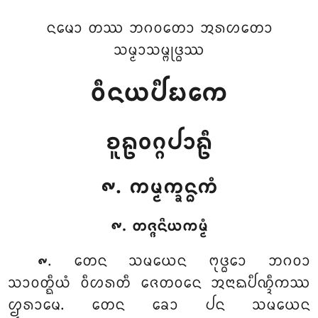
ᨶᨾᩮᩣ ᨲᩔ ᨽᨣᩅᨲᩮᩣ ᩋᩁᩉᨲᩮᩣ
ᩈᨾ᩠ᨾᩣᩈᨾ᩠ᨻᩩᨴ᩠ᨵᩔ
ᩅᩥᨶᨿᨸᩥᨭᨠᩮ
ᨧᩪᩊᩅᨣ᩠ᨣᨸᩣᩊᩥ
᪑. ᨠᨾ᩠ᨾᨠ᩠ᨡᨶ᩠ᨵᨠᩴ
᪑. ᨲᨩ᩠ᨩᨶᩦᨿᨠᨾ᩠ᨾᩴ
. ᨲᩮᨶ
ᩈᨾᨿᩮᨶ ᨻᩩᨴ᩠ᨵᩮᩣ ᨽᨣᩅᩣ
᪑
ᩈᩣᩅᨲ᩠ᨳᩥᨿᩴ ᩅᩥᩉᩁᨲᩥ ᨩᩮᨲᩅᨶᩮ ᩋᨶᩣᨳᨸᩥᨱ᩠ᨯᩥᨠᩔ
ᩌᩁᩣᨾᩮ. ᨲᩮᨶ ᨡᩮᩣ ᨸᨶ ᩈᨾᨿᩮᨶ