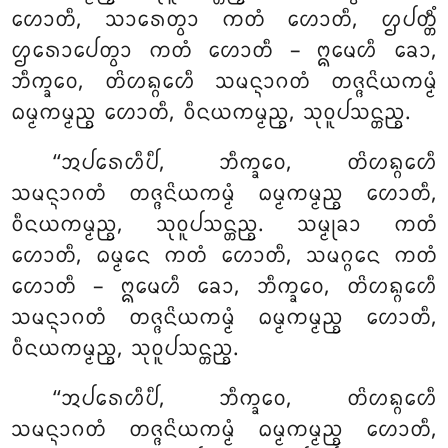
ᩉᩮᩣᨲᩥ, ᩈᩣᩁᩮᨲ᩠ᩅᩣ ᨠᨲᩴ ᩉᩮᩣᨲᩥ, ᩌᨸᨲ᩠ᨲᩥᩴ
ᩌᩁᩮᩣᨸᩮᨲ᩠ᩅᩣ ᨠᨲᩴ ᩉᩮᩣᨲᩥ – ᩍᨾᩮᩉᩥ ᨡᩮᩣ,
ᨽᩥᨠ᩠ᨡᩅᩮ, ᨲᩦᩉᨦ᩠ᨣᩮᩉᩥ ᩈᨾᨶ᩠ᨶᩣᨣᨲᩴ ᨲᨩ᩠ᨩᨶᩦᨿᨠᨾ᩠ᨾᩴ
ᨵᨾ᩠ᨾᨠᨾ᩠ᨾᨬ᩠ᨧ ᩉᩮᩣᨲᩥ, ᩅᩥᨶᨿᨠᨾ᩠ᨾᨬ᩠ᨧ, ᩈᩩᩅᩪᨸᩈᨶ᩠ᨲᨬ᩠ᨧ.
‘‘ᩋᨸᩁᩮᩉᩥᨸᩥ, ᨽᩥᨠ᩠ᨡᩅᩮ, ᨲᩦᩉᨦ᩠ᨣᩮᩉᩥ
ᩈᨾᨶ᩠ᨶᩣᨣᨲᩴ ᨲᨩ᩠ᨩᨶᩦᨿᨠᨾ᩠ᨾᩴ ᨵᨾ᩠ᨾᨠᨾ᩠ᨾᨬ᩠ᨧ ᩉᩮᩣᨲᩥ,
ᩅᩥᨶᨿᨠᨾ᩠ᨾᨬ᩠ᨧ, ᩈᩩᩅᩪᨸᩈᨶ᩠ᨲᨬ᩠ᨧ. ᩈᨾ᩠ᨾᩩᨡᩣ ᨠᨲᩴ
ᩉᩮᩣᨲᩥ, ᨵᨾ᩠ᨾᩮᨶ ᨠᨲᩴ ᩉᩮᩣᨲᩥ, ᩈᨾᨣ᩠ᨣᩮᨶ ᨠᨲᩴ
ᩉᩮᩣᨲᩥ – ᩍᨾᩮᩉᩥ ᨡᩮᩣ, ᨽᩥᨠ᩠ᨡᩅᩮ, ᨲᩦᩉᨦ᩠ᨣᩮᩉᩥ
ᩈᨾᨶ᩠ᨶᩣᨣᨲᩴ ᨲᨩ᩠ᨩᨶᩦᨿᨠᨾ᩠ᨾᩴ ᨵᨾ᩠ᨾᨠᨾ᩠ᨾᨬ᩠ᨧ ᩉᩮᩣᨲᩥ,
ᩅᩥᨶᨿᨠᨾ᩠ᨾᨬ᩠ᨧ, ᩈᩩᩅᩪᨸᩈᨶ᩠ᨲᨬ᩠ᨧ.
‘‘ᩋᨸᩁᩮᩉᩥᨸᩥ, ᨽᩥᨠ᩠ᨡᩅᩮ, ᨲᩦᩉᨦ᩠ᨣᩮᩉᩥ
ᩈᨾᨶ᩠ᨶᩣᨣᨲᩴ ᨲᨩ᩠ᨩᨶᩦᨿᨠᨾ᩠ᨾᩴ ᨵᨾ᩠ᨾᨠᨾ᩠ᨾᨬ᩠ᨧ ᩉᩮᩣᨲᩥ,