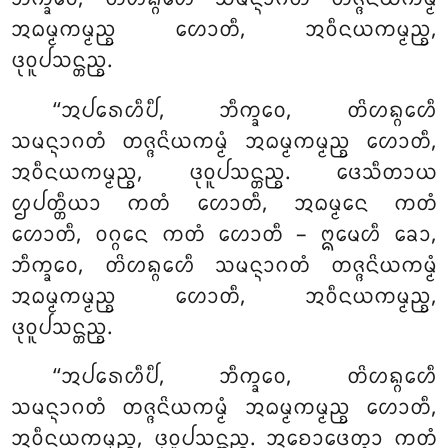
ᩋᨵᨾ᩠ᨾᨠᨾ᩠ᨾᨬ᩠ᨧ ᩉᩮᩣᨲᩥ, ᩋᩅᩥᨶᨿᨠᨾ᩠ᨾᨬ᩠ᨧ,
ᨴᩩᩅᩪᨸᩈᨶ᩠ᨲᨬ᩠ᨧ.
‘‘ᩋᨸᩁᩮᩉᩥᨸᩥ
, ᨽᩥᨠ᩠ᨡᩅᩮ, ᨲᩦᩉᨦ᩠ᨣᩮᩉᩥ
ᩈᨾᨶ᩠ᨶᩣᨣᨲᩴ ᨲᨩ᩠ᨩᨶᩦᨿᨠᨾ᩠ᨾᩴ ᩋᨵᨾ᩠ᨾᨠᨾ᩠ᨾᨬ᩠ᨧ ᩉᩮᩣᨲᩥ,
ᩋᩅᩥᨶᨿᨠᨾ᩠ᨾᨬ᩠ᨧ, ᨴᩩᩅᩪᨸᩈᨶ᩠ᨲᨬ᩠ᨧ. ᨴᩮᩈᩥᨲᩣᨿ
ᩌᨸᨲ᩠ᨲᩥᨿᩣ ᨠᨲᩴ ᩉᩮᩣᨲᩥ, ᩋᨵᨾ᩠ᨾᩮᨶ ᨠᨲᩴ
ᩉᩮᩣᨲᩥ, ᩅᨣ᩠ᨣᩮᨶ ᨠᨲᩴ ᩉᩮᩣᨲᩥ – ᩍᨾᩮᩉᩥ ᨡᩮᩣ,
ᨽᩥᨠ᩠ᨡᩅᩮ, ᨲᩦᩉᨦ᩠ᨣᩮᩉᩥ ᩈᨾᨶ᩠ᨶᩣᨣᨲᩴ ᨲᨩ᩠ᨩᨶᩦᨿᨠᨾ᩠ᨾᩴ
ᩋᨵᨾ᩠ᨾᨠᨾ᩠ᨾᨬ᩠ᨧ ᩉᩮᩣᨲᩥ, ᩋᩅᩥᨶᨿᨠᨾ᩠ᨾᨬ᩠ᨧ,
ᨴᩩᩅᩪᨸᩈᨶ᩠ᨲᨬ᩠ᨧ.
‘‘ᩋᨸᩁᩮᩉᩥᨸᩥ, ᨽᩥᨠ᩠ᨡᩅᩮ, ᨲᩦᩉᨦ᩠ᨣᩮᩉᩥ
ᩈᨾᨶ᩠ᨶᩣᨣᨲᩴ ᨲᨩ᩠ᨩᨶᩦᨿᨠᨾ᩠ᨾᩴ ᩋᨵᨾ᩠ᨾᨠᨾ᩠ᨾᨬ᩠ᨧ ᩉᩮᩣᨲᩥ,
ᩋᩅᩥᨶᨿᨠᨾ᩠ᨾᨬ᩠ᨧ, ᨴᩩᩅᩪᨸᩈᨶ᩠ᨲᨬ᩠ᨧ. ᩋᨧᩮᩣᨴᩮᨲ᩠ᩅᩣ ᨠᨲᩴ