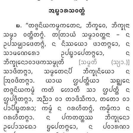
ᩋᨭ᩠ᨮᩣᩁᩈᩅᨲ᩠ᨲᩴ
. ‘‘ᨲᨩ᩠ᨩᨶᩦᨿᨠᨾ᩠ᨾᨠᨲᩮᨶ
, ᨽᩥᨠ᩠ᨡᩅᩮ, ᨽᩥᨠ᩠ᨡᩩᨶᩣ
᪗
ᩈᨾ᩠ᨾᩣ ᩅᨲ᩠ᨲᩥᨲᨻ᩠ᨻᩴ. ᨲᨲᩕᩣᨿᩴ ᩈᨾ᩠ᨾᩣᩅᨲ᩠ᨲᨶᩣ – ᨶ
ᩏᨸᩈᨾ᩠ᨸᩣᨴᩮᨲᨻ᩠ᨻᩴ, ᨶ ᨶᩥᩔᨿᩮᩣ ᨴᩣᨲᨻ᩠ᨻᩮᩣ, ᨶ
ᩈᩣᨾᨱᩮᩁᩮᩣ ᩏᨸᨭ᩠ᨮᩣᨸᩮᨲᨻ᩠ᨻᩮᩣ, ᨶ
ᨽᩥᨠ᩠ᨡᩩᨶᩮᩣᩅᩣᨴᨠᩈᨾ᩠ᨾᩩᨲᩥ
[ᩈᨾ᩠ᨾᨲᩥ (ᩈ᩠ᨿᩣ.)]
ᩈᩣᨴᩥᨲᨻ᩠ᨻᩣ, ᩈᨾ᩠ᨾᨲᩮᨶᨸᩥ ᨽᩥᨠ᩠ᨡᩩᨶᩥᨿᩮᩣ ᨶ
ᩒᩅᨴᩥᨲᨻ᩠ᨻᩣ. ᨿᩣᨿ ᩌᨸᨲ᩠ᨲᩥᨿᩣ ᩈᨦ᩠ᨥᩮᨶ
ᨲᨩ᩠ᨩᨶᩦᨿᨠᨾ᩠ᨾᩴ ᨠᨲᩴ ᩉᩮᩣᨲᩥ ᩈᩣ ᩌᨸᨲ᩠ᨲᩥ ᨶ
ᩌᨸᨩ᩠ᨩᩥᨲᨻ᩠ᨻᩣ, ᩋᨬ᩠ᨬᩣ ᩅᩣ ᨲᩣᨴᩥᩈᩥᨠᩣ, ᨲᨲᩮᩣ ᩅᩣ
ᨸᩣᨸᩥᨭ᩠ᨮᨲᩁᩣ; ᨠᨾ᩠ᨾᩴ ᨶ ᨣᩁᩉᩥᨲᨻ᩠ᨻᩴ, ᨠᨾ᩠ᨾᩥᨠᩣ ᨶ
ᨣᩁᩉᩥᨲᨻ᩠ᨻᩣ. ᨶ ᨸᨠᨲᨲ᩠ᨲᩔ ᨽᩥᨠ᩠ᨡᩩᨶᩮᩣ
ᩏᨸᩮᩣᩈᨳᩮᩣ ᨮᨸᩮᨲᨻ᩠ᨻᩮᩣ, ᨶ ᨸᩅᩣᩁᨱᩣ