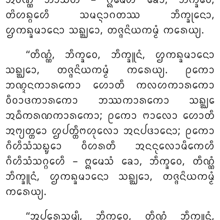
ᩋᩅᨱ᩠ᨱᩴ ᨽᩣᩈᨲᩥ – ᩍᨾᩮᩉᩥ ᨡᩮᩣ, ᨽᩥᨠ᩠ᨡᩅᩮ,
ᨲᩦᩉᨦ᩠ᨣᩮᩉᩥ ᩈᨾᨶ᩠ᨶᩣᨣᨲᩔ ᨽᩥᨠ᩠ᨡᩩᨶᩮᩣ,
ᩌᨠᨦ᩠ᨡᨾᩣᨶᩮᩣ ᩈᨦ᩠ᨥᩮᩣ, ᨲᨩ᩠ᨩᨶᩦᨿᨠᨾ᩠ᨾᩴ ᨠᩁᩮᨿ᩠ᨿ.
‘‘ᨲᩥᨱ᩠ᨱᩴ, ᨽᩥᨠ᩠ᨡᩅᩮ, ᨽᩥᨠ᩠ᨡᩪᨶᩴ, ᩌᨠᨦ᩠ᨡᨾᩣᨶᩮᩣ
ᩈᨦ᩠ᨥᩮᩣ, ᨲᨩ᩠ᨩᨶᩦᨿᨠᨾ᩠ᨾᩴ ᨠᩁᩮᨿ᩠ᨿ. ᩑᨠᩮᩣ
ᨽᨱ᩠ᨯᨶᨠᩣᩁᨠᩮᩣ ᩉᩮᩣᨲᩥ ᨠᩃᩉᨠᩣᩁᨠᩮᩣ
ᩅᩥᩅᩣᨴᨠᩣᩁᨠᩮᩣ ᨽᩔᨠᩣᩁᨠᩮᩣ ᩈᨦ᩠ᨥᩮ
ᩋᨵᩥᨠᩁᨱᨠᩣᩁᨠᩮᩣ; ᩑᨠᩮᩣ ᨻᩣᩃᩮᩣ ᩉᩮᩣᨲᩥ
ᩋᨻ᩠ᨿᨲ᩠ᨲᩮᩣ ᩌᨸᨲ᩠ᨲᩥᨻᩉᩩᩃᩮᩣ ᩋᨶᨸᨴᩣᨶᩮᩣ; ᩑᨠᩮᩣ
ᨣᩥᩉᩥᩈᩴᩈᨭ᩠ᨮᩮᩣ ᩅᩥᩉᩁᨲᩥ ᩋᨶᨶᩩᩃᩮᩣᨾᩥᨠᩮᩉᩥ
ᨣᩥᩉᩥᩈᩴᩈᨣ᩠ᨣᩮᩉᩥ – ᩍᨾᩮᩈᩴ ᨡᩮᩣ, ᨽᩥᨠ᩠ᨡᩅᩮ, ᨲᩥᨱ᩠ᨱᩴ
ᨽᩥᨠ᩠ᨡᩪᨶᩴ, ᩌᨠᨦ᩠ᨡᨾᩣᨶᩮᩣ ᩈᨦ᩠ᨥᩮᩣ, ᨲᨩ᩠ᨩᨶᩦᨿᨠᨾ᩠ᨾᩴ
ᨠᩁᩮᨿ᩠ᨿ.
‘‘ᩋᨸᩁᩮᩈᨾ᩠ᨸᩥ
, ᨽᩥᨠ᩠ᨡᩅᩮ, ᨲᩥᨱ᩠ᨱᩴ ᨽᩥᨠ᩠ᨡᩪᨶᩴ,