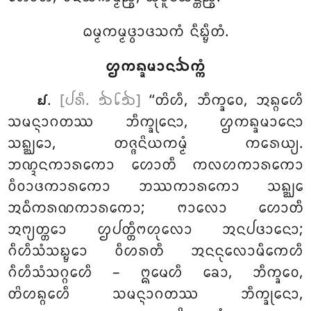
ᨵᨾ᩠ᨾᨠᨾ᩠ᨾᨴ᩠ᩅᩣᨴᩈᨠᩴ ᨶᩥᨭ᩠ᨮᩥᨲᩴ.
ᩌᨠᨦ᩠ᨡᨾᩣᨶᨨᨠ᩠ᨠᩴ
.
[ᨸᩁᩥ. ᪓᪒᪓]
‘‘ᨲᩦᩉᩥ, ᨽᩥᨠ᩠ᨡᩅᩮ, ᩋᨦ᩠ᨣᩮᩉᩥ
᪖
ᩈᨾᨶ᩠ᨶᩣᨣᨲᩔ ᨽᩥᨠ᩠ᨡᩩᨶᩮᩣ, ᩌᨠᨦ᩠ᨡᨾᩣᨶᩮᩣ
ᩈᨦ᩠ᨥᩮᩣ, ᨲᨩ᩠ᨩᨶᩦᨿᨠᨾ᩠ᨾᩴ ᨠᩁᩮᨿ᩠ᨿ.
ᨽᨱ᩠ᨯᨶᨠᩣᩁᨠᩮᩣ ᩉᩮᩣᨲᩥ ᨠᩃᩉᨠᩣᩁᨠᩮᩣ
ᩅᩥᩅᩣᨴᨠᩣᩁᨠᩮᩣ ᨽᩔᨠᩣᩁᨠᩮᩣ ᩈᨦ᩠ᨥᩮ
ᩋᨵᩥᨠᩁᨱᨠᩣᩁᨠᩮᩣ; ᨻᩣᩃᩮᩣ ᩉᩮᩣᨲᩥ
ᩋᨻ᩠ᨿᨲ᩠ᨲᩮᩣ ᩌᨸᨲ᩠ᨲᩥᨻᩉᩩᩃᩮᩣ ᩋᨶᨸᨴᩣᨶᩮᩣ;
ᨣᩥᩉᩥᩈᩴᩈᨭ᩠ᨮᩮᩣ ᩅᩥᩉᩁᨲᩥ ᩋᨶᨶᩩᩃᩮᩣᨾᩥᨠᩮᩉᩥ
ᨣᩥᩉᩥᩈᩴᩈᨣ᩠ᨣᩮᩉᩥ – ᩍᨾᩮᩉᩥ ᨡᩮᩣ, ᨽᩥᨠ᩠ᨡᩅᩮ,
ᨲᩦᩉᨦ᩠ᨣᩮᩉᩥ ᩈᨾᨶ᩠ᨶᩣᨣᨲᩔ ᨽᩥᨠ᩠ᨡᩩᨶᩮᩣ
,