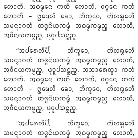
ᩉᩮᩣᨲᩥ, ᩋᨵᨾ᩠ᨾᩮᨶ ᨠᨲᩴ ᩉᩮᩣᨲᩥ, ᩅᨣ᩠ᨣᩮᨶ ᨠᨲᩴ
ᩉᩮᩣᨲᩥ – ᩍᨾᩮᩉᩥ ᨡᩮᩣ, ᨽᩥᨠ᩠ᨡᩅᩮ, ᨲᩦᩉᨦ᩠ᨣᩮᩉᩥ
ᩈᨾᨶ᩠ᨶᩣᨣᨲᩴ ᨲᨩ᩠ᨩᨶᩦᨿᨠᨾ᩠ᨾᩴ ᩋᨵᨾ᩠ᨾᨠᨾ᩠ᨾᨬ᩠ᨧ ᩉᩮᩣᨲᩥ,
ᩋᩅᩥᨶᨿᨠᨾ᩠ᨾᨬ᩠ᨧ, ᨴᩩᩅᩪᨸᩈᨶ᩠ᨲᨬ᩠ᨧ.
‘‘ᩋᨸᩁᩮᩉᩥᨸᩥ, ᨽᩥᨠ᩠ᨡᩅᩮ, ᨲᩦᩉᨦ᩠ᨣᩮᩉᩥ
ᩈᨾᨶ᩠ᨶᩣᨣᨲᩴ ᨲᨩ᩠ᨩᨶᩦᨿᨠᨾ᩠ᨾᩴ ᩋᨵᨾ᩠ᨾᨠᨾ᩠ᨾᨬ᩠ᨧ ᩉᩮᩣᨲᩥ,
ᩋᩅᩥᨶᨿᨠᨾ᩠ᨾᨬ᩠ᨧ, ᨴᩩᩅᩪᨸᩈᨶ᩠ᨲᨬ᩠ᨧ. ᩋᩈᩣᩁᩮᨲ᩠ᩅᩣ ᨠᨲᩴ
ᩉᩮᩣᨲᩥ, ᩋᨵᨾ᩠ᨾᩮᨶ ᨠᨲᩴ ᩉᩮᩣᨲᩥ, ᩅᨣ᩠ᨣᩮᨶ ᨠᨲᩴ
ᩉᩮᩣᨲᩥ – ᩍᨾᩮᩉᩥ ᨡᩮᩣ, ᨽᩥᨠ᩠ᨡᩅᩮ, ᨲᩦᩉᨦ᩠ᨣᩮᩉᩥ
ᩈᨾᨶ᩠ᨶᩣᨣᨲᩴ ᨲᨩ᩠ᨩᨶᩦᨿᨠᨾ᩠ᨾᩴ ᩋᨵᨾ᩠ᨾᨠᨾ᩠ᨾᨬ᩠ᨧ ᩉᩮᩣᨲᩥ,
ᩋᩅᩥᨶᨿᨠᨾ᩠ᨾᨬ᩠ᨧ, ᨴᩩᩅᩪᨸᩈᨶ᩠ᨲᨬ᩠ᨧ.
‘‘ᩋᨸᩁᩮᩉᩥᨸᩥ, ᨽᩥᨠ᩠ᨡᩅᩮ, ᨲᩦᩉᨦ᩠ᨣᩮᩉᩥ
ᩈᨾᨶ᩠ᨶᩣᨣᨲᩴ ᨲᨩ᩠ᨩᨶᩦᨿᨠᨾ᩠ᨾᩴ ᩋᨵᨾ᩠ᨾᨠᨾ᩠ᨾᨬ᩠ᨧ ᩉᩮᩣᨲᩥ,