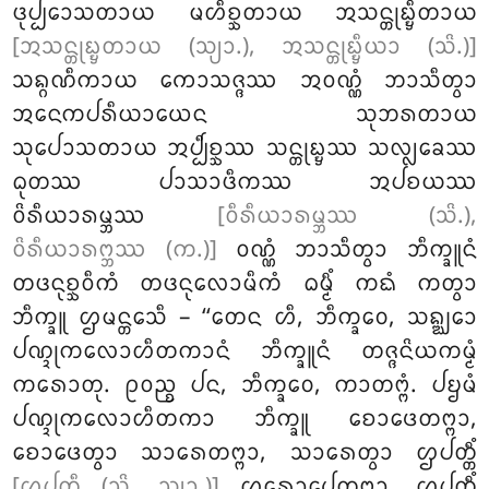
ᨴᩩᨸ᩠ᨸᩮᩣᩈᨲᩣᨿ ᨾᩉᩥᨧ᩠ᨨᨲᩣᨿ
ᩋᩈᨶ᩠ᨲᩩᨭ᩠ᨮᩥᨲᩣᨿ
[ᩋᩈᨶ᩠ᨲᩩᨭ᩠ᨮᨲᩣᨿ (ᩈ᩠ᨿᩣ.), ᩋᩈᨶ᩠ᨲᩩᨭ᩠ᨮᩥᨿᩣ (ᩈᩦ.)]
ᩈᨦ᩠ᨣᨱᩥᨠᩣᨿ ᨠᩮᩣᩈᨩ᩠ᨩᩔ
ᩋᩅᨱ᩠ᨱᩴ ᨽᩣᩈᩥᨲ᩠ᩅᩣ
ᩋᨶᩮᨠᨸᩁᩥᨿᩣᨿᩮᨶ ᩈᩩᨽᩁᨲᩣᨿ
ᩈᩩᨸᩮᩣᩈᨲᩣᨿ ᩋᨸ᩠ᨸᩥᨧ᩠ᨨᩔ ᩈᨶ᩠ᨲᩩᨭ᩠ᨮᩔ ᩈᩃ᩠ᩃᩮᨡᩔ
ᨵᩩᨲᩔ ᨸᩣᩈᩣᨴᩥᨠᩔ ᩋᨸᨧᨿᩔ
ᩅᩦᩁᩥᨿᩣᩁᨾ᩠ᨽᩔ
[ᩅᩥᩁᩥᨿᩣᩁᨾ᩠ᨽᩔ (ᩈᩦ.),
ᩅᩦᩁᩥᨿᩣᩁᨻ᩠ᨽᩔ (ᨠ.)]
ᩅᨱ᩠ᨱᩴ ᨽᩣᩈᩥᨲ᩠ᩅᩣ ᨽᩥᨠ᩠ᨡᩪᨶᩴ
ᨲᨴᨶᩩᨧ᩠ᨨᩅᩥᨠᩴ ᨲᨴᨶᩩᩃᩮᩣᨾᩥᨠᩴ
ᨵᨾ᩠ᨾᩥᩴ ᨠᨳᩴ ᨠᨲ᩠ᩅᩣ
ᨽᩥᨠ᩠ᨡᩪ ᩌᨾᨶ᩠ᨲᩮᩈᩥ – ‘‘ᨲᩮᨶ ᩉᩥ, ᨽᩥᨠ᩠ᨡᩅᩮ, ᩈᨦ᩠ᨥᩮᩣ
ᨸᨱ᩠ᨯᩩᨠᩃᩮᩣᩉᩥᨲᨠᩣᨶᩴ ᨽᩥᨠ᩠ᨡᩪᨶᩴ ᨲᨩ᩠ᨩᨶᩦᨿᨠᨾ᩠ᨾᩴ
ᨠᩁᩮᩣᨲᩩ. ᩑᩅᨬ᩠ᨧ ᨸᨶ, ᨽᩥᨠ᩠ᨡᩅᩮ, ᨠᩣᨲᨻ᩠ᨻᩴ. ᨸᨮᨾᩴ
ᨸᨱ᩠ᨯᩩᨠᩃᩮᩣᩉᩥᨲᨠᩣ ᨽᩥᨠ᩠ᨡᩪ ᨧᩮᩣᨴᩮᨲᨻ᩠ᨻᩣ,
ᨧᩮᩣᨴᩮᨲ᩠ᩅᩣ ᩈᩣᩁᩮᨲᨻ᩠ᨻᩣ, ᩈᩣᩁᩮᨲ᩠ᩅᩣ ᩌᨸᨲ᩠ᨲᩥᩴ
[ᩌᨸᨲ᩠ᨲᩥ (ᩈᩦ. ᩈ᩠ᨿᩣ.)]
ᩌᩁᩮᩣᨸᩮᨲᨻ᩠ᨻᩣ, ᩌᨸᨲ᩠ᨲᩥᩴ