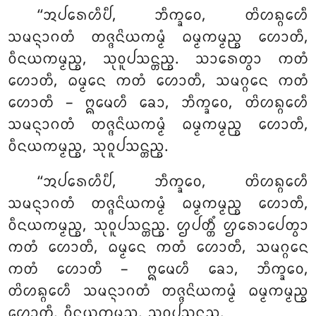
‘‘ᩋᨸᩁᩮᩉᩥᨸᩥ, ᨽᩥᨠ᩠ᨡᩅᩮ, ᨲᩦᩉᨦ᩠ᨣᩮᩉᩥ
ᩈᨾᨶ᩠ᨶᩣᨣᨲᩴ ᨲᨩ᩠ᨩᨶᩦᨿᨠᨾ᩠ᨾᩴ ᨵᨾ᩠ᨾᨠᨾ᩠ᨾᨬ᩠ᨧ ᩉᩮᩣᨲᩥ,
ᩅᩥᨶᨿᨠᨾ᩠ᨾᨬ᩠ᨧ, ᩈᩩᩅᩪᨸᩈᨶ᩠ᨲᨬ᩠ᨧ. ᩈᩣᩁᩮᨲ᩠ᩅᩣ ᨠᨲᩴ
ᩉᩮᩣᨲᩥ, ᨵᨾ᩠ᨾᩮᨶ ᨠᨲᩴ ᩉᩮᩣᨲᩥ, ᩈᨾᨣ᩠ᨣᩮᨶ ᨠᨲᩴ
ᩉᩮᩣᨲᩥ – ᩍᨾᩮᩉᩥ ᨡᩮᩣ, ᨽᩥᨠ᩠ᨡᩅᩮ, ᨲᩦᩉᨦ᩠ᨣᩮᩉᩥ
ᩈᨾᨶ᩠ᨶᩣᨣᨲᩴ ᨲᨩ᩠ᨩᨶᩦᨿᨠᨾ᩠ᨾᩴ ᨵᨾ᩠ᨾᨠᨾ᩠ᨾᨬ᩠ᨧ ᩉᩮᩣᨲᩥ,
ᩅᩥᨶᨿᨠᨾ᩠ᨾᨬ᩠ᨧ, ᩈᩩᩅᩪᨸᩈᨶ᩠ᨲᨬ᩠ᨧ.
‘‘ᩋᨸᩁᩮᩉᩥᨸᩥ, ᨽᩥᨠ᩠ᨡᩅᩮ, ᨲᩦᩉᨦ᩠ᨣᩮᩉᩥ
ᩈᨾᨶ᩠ᨶᩣᨣᨲᩴ ᨲᨩ᩠ᨩᨶᩦᨿᨠᨾ᩠ᨾᩴ ᨵᨾ᩠ᨾᨠᨾ᩠ᨾᨬ᩠ᨧ ᩉᩮᩣᨲᩥ,
ᩅᩥᨶᨿᨠᨾ᩠ᨾᨬ᩠ᨧ, ᩈᩩᩅᩪᨸᩈᨶ᩠ᨲᨬ᩠ᨧ. ᩌᨸᨲ᩠ᨲᩥᩴ ᩌᩁᩮᩣᨸᩮᨲ᩠ᩅᩣ
ᨠᨲᩴ ᩉᩮᩣᨲᩥ, ᨵᨾ᩠ᨾᩮᨶ ᨠᨲᩴ ᩉᩮᩣᨲᩥ, ᩈᨾᨣ᩠ᨣᩮᨶ
ᨠᨲᩴ ᩉᩮᩣᨲᩥ – ᩍᨾᩮᩉᩥ ᨡᩮᩣ, ᨽᩥᨠ᩠ᨡᩅᩮ,
ᨲᩦᩉᨦ᩠ᨣᩮᩉᩥ
ᩈᨾᨶ᩠ᨶᩣᨣᨲᩴ ᨲᨩ᩠ᨩᨶᩦᨿᨠᨾ᩠ᨾᩴ ᨵᨾ᩠ᨾᨠᨾ᩠ᨾᨬ᩠ᨧ
ᩉᩮᩣᨲᩥ, ᩅᩥᨶᨿᨠᨾ᩠ᨾᨬ᩠ᨧ, ᩈᩩᩅᩪᨸᩈᨶ᩠ᨲᨬ᩠ᨧ.