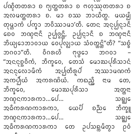
ᨸᨱ᩠ᨯᩥᨲᨲᩁᩣ ᨧ ᨻ᩠ᨿᨲ᩠ᨲᨲᩁᩣ ᨧ ᨻᩉᩩᩔᩩᨲᨲᩁᩣ ᨧ
ᩋᩃᨾᨲ᩠ᨲᨲᩁᩣ ᨧ. ᨾᩣ ᨧᩔ ᨽᩣᨿᩥᨲ᩠ᨳ. ᨾᨿᨾ᩠ᨸᩥ
ᨲᩩᨾ᩠ᩉᩣᨠᩴ ᨸᨠ᩠ᨡᩣ ᨽᩅᩥᩔᩣᨾᩣ’ᨲᩥ. ᨲᩮᨶ ᩋᨶᩩᨸ᩠ᨸᨶ᩠ᨶᩣᨶᩥ
ᨧᩮᩅ ᨽᨱ᩠ᨯᨶᩣᨶᩥ ᩏᨸ᩠ᨸᨩ᩠ᨩᨶ᩠ᨲᩥ, ᩏᨸ᩠ᨸᨶ᩠ᨶᩣᨶᩥ ᨧ ᨽᨱ᩠ᨯᨶᩣᨶᩥ
ᨽᩥᨿ᩠ᨿᩮᩣᨽᩣᩅᩣᨿ ᩅᩮᨸᩩᩃ᩠ᩃᩣᨿ ᩈᩴᩅᨲ᩠ᨲᨶ᩠ᨲᩦ’’ᨲᩥ? ‘‘ᩈᨧ᩠ᨧᩴ
ᨽᨣᩅᩣ’’ᨲᩥ. ᩅᩥᨣᩁᩉᩥ
ᨻᩩᨴ᩠ᨵᩮᩣ ᨽᨣᩅᩣ –
‘‘ᩋᨶᨶᩩᨧ᩠ᨨᩅᩥᨠᩴ, ᨽᩥᨠ᩠ᨡᩅᩮ, ᨲᩮᩈᩴ ᨾᩮᩣᨥᨸᩩᩁᩥᩈᩣᨶᩴ
ᩋᨶᨶᩩᩃᩮᩣᨾᩥᨠᩴ ᩋᨸ᩠ᨸᨲᩥᩁᩪᨸᩴ ᩋᩔᩣᨾᨱᨠᩴ
ᩋᨠᨸ᩠ᨸᩥᨿᩴ ᩋᨠᩁᨱᩦᨿᩴ. ᨠᨳᨬ᩠ᩉᩥ ᨶᩣᨾ ᨲᩮ,
ᨽᩥᨠ᩠ᨡᩅᩮ, ᨾᩮᩣᨥᨸᩩᩁᩥᩈᩣ ᩋᨲ᩠ᨲᨶᩣ
ᨽᨱ᩠ᨯᨶᨠᩣᩁᨠᩣ…ᨸᩮ… ᩈᨦ᩠ᨥᩮ
ᩋᨵᩥᨠᩁᨱᨠᩣᩁᨠᩣ, ᨿᩮᨸᩥ ᨧᨬ᩠ᨬᩮ ᨽᩥᨠ᩠ᨡᩪ
ᨽᨱ᩠ᨯᨶᨠᩣᩁᨠᩣ…ᨸᩮ… ᩈᨦ᩠ᨥᩮ
ᩋᨵᩥᨠᩁᨱᨠᩣᩁᨠᩣ ᨲᩮ ᩏᨸᩈᨦ᩠ᨠᨾᩥᨲ᩠ᩅᩣ ᩑᩅᩴ