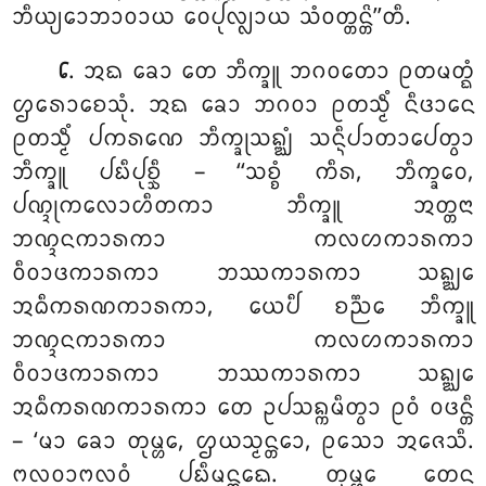
ᨽᩥᨿ᩠ᨿᩮᩣᨽᩣᩅᩣᨿ ᩅᩮᨸᩩᩃ᩠ᩃᩣᨿ ᩈᩴᩅᨲ᩠ᨲᨶ᩠ᨲᩦ’’ᨲᩥ.
. ᩋᨳ ᨡᩮᩣ ᨲᩮ ᨽᩥᨠ᩠ᨡᩪ ᨽᨣᩅᨲᩮᩣ ᩑᨲᨾᨲ᩠ᨳᩴ
᪒
ᩌᩁᩮᩣᨧᩮᩈᩩᩴ. ᩋᨳ ᨡᩮᩣ ᨽᨣᩅᩣ ᩑᨲᩈ᩠ᨾᩥᩴ ᨶᩥᨴᩣᨶᩮ
ᩑᨲᩈ᩠ᨾᩥᩴ ᨸᨠᩁᨱᩮ ᨽᩥᨠ᩠ᨡᩩᩈᨦ᩠ᨥᩴ ᩈᨶ᩠ᨶᩥᨸᩣᨲᩣᨸᩮᨲ᩠ᩅᩣ
ᨽᩥᨠ᩠ᨡᩪ ᨸᨭᩥᨸᩩᨧ᩠ᨨᩥ – ‘‘ᩈᨧ᩠ᨧᩴ ᨠᩥᩁ, ᨽᩥᨠ᩠ᨡᩅᩮ,
ᨸᨱ᩠ᨯᩩᨠᩃᩮᩣᩉᩥᨲᨠᩣ ᨽᩥᨠ᩠ᨡᩪ ᩋᨲ᩠ᨲᨶᩣ
ᨽᨱ᩠ᨯᨶᨠᩣᩁᨠᩣ ᨠᩃᩉᨠᩣᩁᨠᩣ
ᩅᩥᩅᩣᨴᨠᩣᩁᨠᩣ ᨽᩔᨠᩣᩁᨠᩣ ᩈᨦ᩠ᨥᩮ
ᩋᨵᩥᨠᩁᨱᨠᩣᩁᨠᩣ, ᨿᩮᨸᩥ ᨧᨬ᩠ᨬᩮ ᨽᩥᨠ᩠ᨡᩪ
ᨽᨱ᩠ᨯᨶᨠᩣᩁᨠᩣ ᨠᩃᩉᨠᩣᩁᨠᩣ
ᩅᩥᩅᩣᨴᨠᩣᩁᨠᩣ ᨽᩔᨠᩣᩁᨠᩣ ᩈᨦ᩠ᨥᩮ
ᩋᨵᩥᨠᩁᨱᨠᩣᩁᨠᩣ ᨲᩮ ᩏᨸᩈᨦ᩠ᨠᨾᩥᨲ᩠ᩅᩣ ᩑᩅᩴ ᩅᨴᨶ᩠ᨲᩥ
– ‘ᨾᩣ ᨡᩮᩣ ᨲᩩᨾ᩠ᩉᩮ, ᩌᨿᩈ᩠ᨾᨶ᩠ᨲᩮᩣ, ᩑᩈᩮᩣ ᩋᨩᩮᩈᩥ.
ᨻᩃᩅᩣᨻᩃᩅᩴ ᨸᨭᩥᨾᨶ᩠ᨲᩮᨳ. ᨲᩩᨾ᩠ᩉᩮ ᨲᩮᨶ